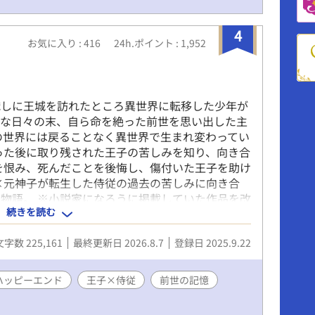
4
お気に入り : 416
24h.ポイント : 1,952
職しに王城を訪れたところ異世界に転移した少年が
絶な日々の末、自ら命を絶った前世を思い出した主
の世界には戻ることなく異世界で生まれ変わってい
った後に取り残された王子の苦しみを知り、向き合
を恨み、死んだことを後悔し、傷付いた王子を助け
×元神子が転生した侍従の過去の苦しみに向き合
物語。 ※小説家になろうに掲載していた作品を改
続きを読む
キスまでの全年齢BL
文字数 225,161
最終更新日 2026.8.7
登録日 2025.9.22
ハッピーエンド
王子×侍従
前世の記憶