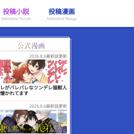
投稿小説
投稿漫画
Submitted Novels
Submitted Manga
2026.8.6最新話更新
レがバレバレなツンデレ猫獣人
懐かれてます
2026.8.6最新話更新