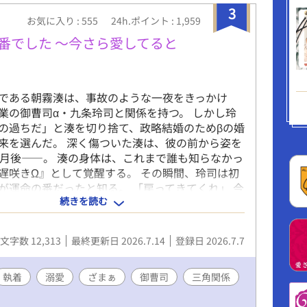
3
お気に入り : 555
24h.ポイント : 1,959
番でした ～今さら愛してると
Ωである朝霧湊は、事故のような一夜をきっかけ
業の御曹司α・九条玲司と関係を持つ。 しかし玲
の過ちだ」と湊を切り捨て、政略結婚のためβの婚
来を選んだ。 深く傷ついた湊は、彼の前から姿を
か月後――。 湊の身体は、これまで誰も知らなかっ
遅咲きΩ』として覚醒する。 その瞬間、玲司は初
が運命の番だったと知る。 「戻ってきてくれ」 今
続きを読む
追いかけてくる玲司。 だが湊の隣には、自分を支
れた医師のα・神崎伊織がいた。 「あなたは俺を
ょう」 後悔に苦しむα、執着する第二のα、そして
文字数 12,313
最終更新日 2026.7.14
登録日 2026.7.7
る陰謀。 もう二度と傷つきたくないΩが最後に選
――。 捨てた側の後悔と執着が加速する、すれ違
ースBL。
執着
溺愛
ざまぁ
御曹司
三角関係