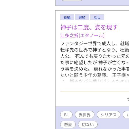
長編
完結
なし
神子は二度、姿を現す
江多之折(エタノール)
ファンタジー世界で成人し、就
転移先の世界で神子となり、壮
人公。 死んでも戻りたかった元
た事に絶望したが 神子が亡くな
う事を決めた。 戻れなかった事
たいと願う少年の葛藤。 王子様
い、悩みながら乗り越えるための
修して投稿しています。 描写は
BL
異世界
シリアス
恋愛
切ない