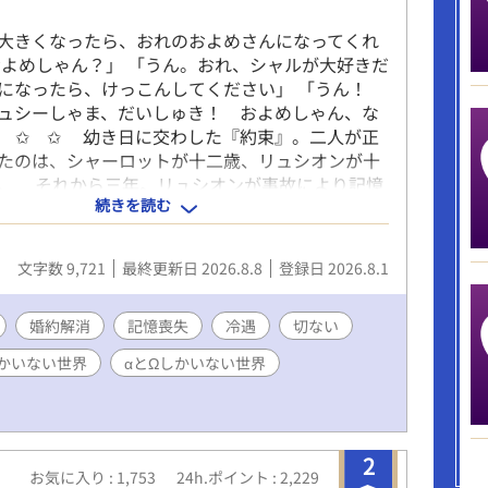
大きくなったら、おれのおよめさんになってくれ
およめしゃん？」 「うん。おれ、シャルが大好きだ
になったら、けっこんしてください」 「うん！
ュシーしゃま、だいしゅき！ およめしゃん、な
 ✩ ✩ 幼き日に交わした『約束』。二人が正
たのは、シャーロットが十二歳、リュシオンが十
。 それから三年。リュシオンが事故により記憶
続きを読む
ったことで、全てが狂っていく――。
―――――― ✻男しかいない、αとΩしかいない世
、女性やβといった概念は出てきません。 ✻独自
文字数 9,721
最終更新日 2026.8.8
登録日 2026.8.1
界オメガバースです。 ✻4話までは毎日更新。その
の更新を目指します。執筆しながらの更新、遅筆な
りペースにはなりますが、完結は保証いたしま
婚約解消
記憶喪失
冷遇
切ない
7 15時更新 HOT女性向けランキング42位！ あり
かいない世界
αとΩしかいない世界
います😊
2
お気に入り : 1,753
24h.ポイント : 2,229