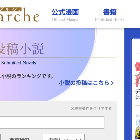
公式漫画
書籍
Official Manga
Published Books
Submitted Novels
L小説のランキングです。
小説の投稿はこちら
デ
に
×検索条件をクリアする
進行状況