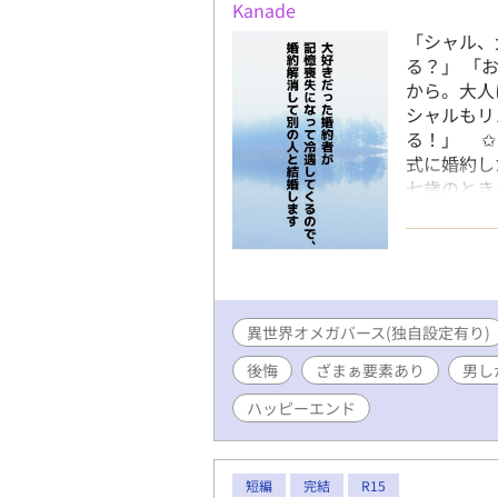
Kanade
「シャル、
る？」 「
から。大人
シャルもリ
る！」 ✩
式に婚約し
七歳のとき
喪失にな
―――――
界観なので
設定の異世
後は週3話
異世界オメガバース(独自設定有り)
のでゆっく
す。 ☆8/
後悔
ざまぁ要素あり
男し
がとうござ
ハッピーエンド
短編
完結
R15