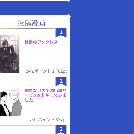
1
秒針のアンタレス
24h.ポイント 1,782pt
2
眠れないので添い寝サ
ービスを利用してみま
した
24h.ポイント 837pt
3