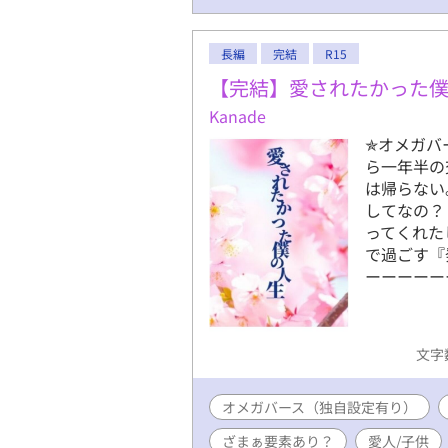
長編
完結
R15
【完結】愛されたかった
Kanade
✯オメガバ
ら一年半の
は帰らない
してなの？
ってくれた
で過ごす『
ーーーーー
文字数
オメガバース（独自設定有り）
ざまぁ要素あり？
愛人/子供