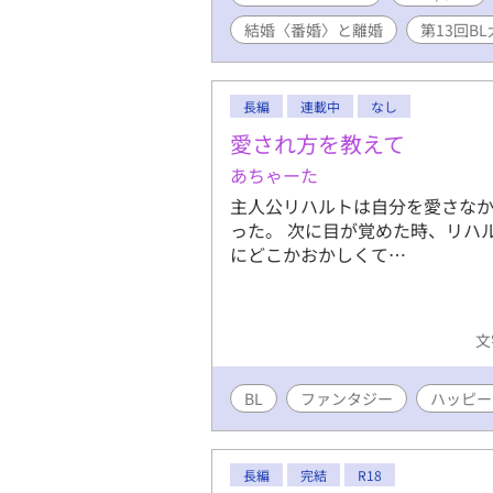
結婚〈番婚〉と離婚
第13回B
長編
連載中
なし
愛され方を教えて
あちゃーた
主人公リハルトは自分を愛さな
った。 次に目が覚めた時、リハ
にどこかおかしくて…
文
BL
ファンタジー
ハッピー
長編
完結
R18