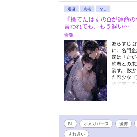
短編
完結
なし
『捨てたはずのΩが運命の
言われても、もう遅い～
雪兎
あらすじ 
に、名門企
司は「ただ
約者との未
消す。 数
た希少な『
めて湊こそ
さら必死に
え続けてく
捨てたでし
希少Ωを巡
ぶ相手とは
BL
オメガバース
いオメガバ
後悔
すれ違い