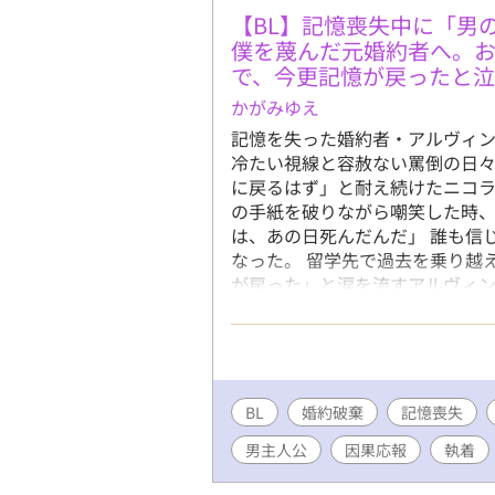
​【BL】記憶喪失中に「
僕を蔑んだ元婚約者へ。
で、今更記憶が戻ったと泣
かがみゆえ
記憶を失った婚約者・アルヴィ
冷たい視線と容赦ない罵倒の日々
に戻るはず」と耐え続けたニコラ
の手紙を破りながら嘲笑した時、
は、あの日死んだんだ」 ​誰も
なった。 留学先で過去を乗り越
が戻った」と涙を流すアルヴィ
残ってなくて―――……。
BL
婚約破棄
記憶喪失
男主人公
因果応報
執着