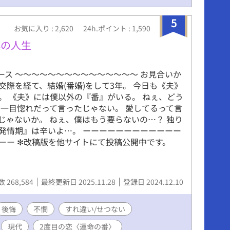
5
お気に入り : 2,620
24h.ポイント : 1,590
僕の人生
ース 〜〜〜〜〜〜〜〜〜〜〜〜〜〜〜 お見合いか
交際を経て、結婚(番婚)をして3年。 今日も《夫》
。 《夫》には僕以外の『番』がいる。 ねぇ、どう
 一目惚れだって言ったじゃない。 愛してるって言
じゃないか。 ねぇ、僕はもう要らないの…？ 独り
発情期』は辛いよ…。 ーーーーーーーーーーーー
ーー ✻改稿版を他サイトにて投稿公開中です。
 268,584
最終更新日 2025.11.28
登録日 2024.12.10
後悔
不憫
すれ違い/せつない
現代
2度目の恋〈運命の番〉