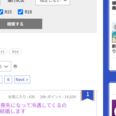
嫌
義
R15
R18
断
り
R15
R18
件
6
Next
1
お気に入り : 436
24h.ポイント : 14,634
喪失になって冷遇してくるの
結婚します