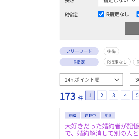
R指定なし
R指定
フリーワード
後悔
R指定
R指定なし
173
1
2
3
4
5
件
長編
連載中
R15
大好きだった婚約者が記憶
で、婚約解消して別の人と