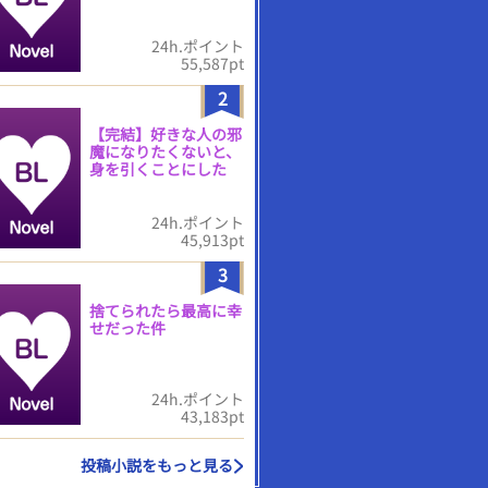
24h.ポイント
55,587pt
2
【完結】好きな人の邪
魔になりたくないと、
身を引くことにした
24h.ポイント
45,913pt
3
捨てられたら最高に幸
せだった件
24h.ポイント
43,183pt
投稿小説をもっと見る