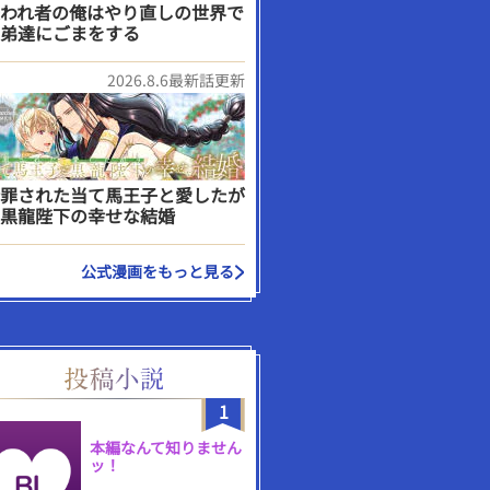
われ者の俺はやり直しの世界で
弟達にごまをする
2026.8.6最新話更新
罪された当て馬王子と愛したが
黒龍陛下の幸せな結婚
公式漫画をもっと見る
1
本編なんて知りません
ッ！