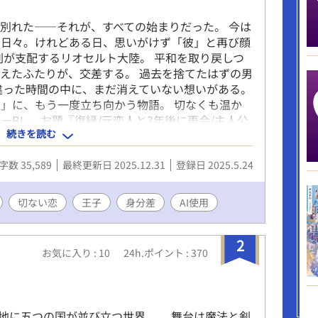
別れた――それが、すべての始まりだった。 今は
す日々。けれどある日、思いがけず「彼」と再び顔
剣が支配するリオセルト大陸。 平和を取り戻しつ
えたふたりが、交差する。 過去を捨てたはずの男
違った時間の中に、まだ消えていない想いがある。
」に、もう一度立ち向かう物語。 切なくも温か
ーBL。 お題『復縁/元恋人と3年後に再会/主人公
続きを読む
I /チャッピー AI比較企画作品
字数 35,589
最終更新日 2025.12.31
登録日 2025.5.24
切ない恋
王子
身分差
AI使用
2
お気に入り : 10
24h.ポイント : 370
地に五つの国が並び立つ世界。 舞台は魔法と剣