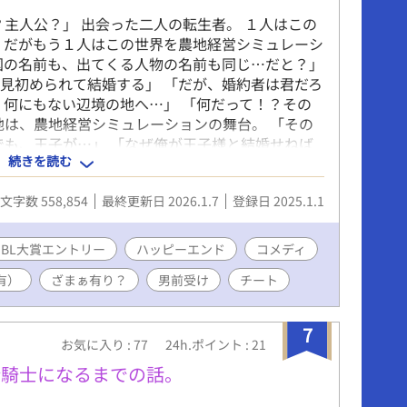
？主人公？」 出会った二人の転生者。 １人はこの
 だがもう１人はこの世界を農地経営シミュレーシ
国の名前も、出てくる人物の名前も同じ…だと？」
見初められて結婚する」 「だが、婚約者は君だろ
、何にもない辺境の地へ…」 「何だって！？その
地は、農地経営シミュレーションの舞台。 「その
でも、王子が…」 「なぜ俺が王子様と結婚せねば
続きを読む
」 「だってこれBL…」 ちょっとズレた世界線か
てしまうのか？ 一体彼らは誰とくっつき誰と家族
文字数 558,854
最終更新日 2026.1.7
登録日 2025.1.1
か…！？ ※オメガバース設定 俺がお前でお前が
回BL大賞エントリー
ハッピーエンド
コメディ
有）
ざまぁ有り？
男前受け
チート
7
お気に入り : 77
24h.ポイント : 21
衛騎士になるまでの話。