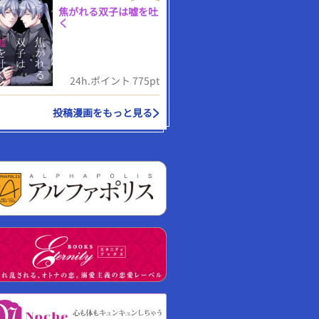
焦がれる双子は嘘を吐
く
24h.ポイント 775pt
投稿漫画をもっと見る