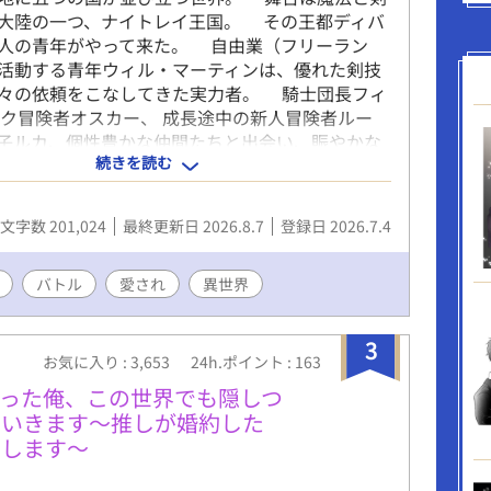
大陸の一つ、ナイトレイ王国。 その王都ディバ
人の青年がやって来た。 自由業（フリーラン
活動する青年ウィル・マーティンは、優れた剣技
々の依頼をこなしてきた実力者。 騎士団長フィ
ンク冒険者オスカー、 成長途中の新人冒険者ルー
子ルカ、個性豊かな仲間たちと出会い、賑やかな
続きを読む
絆を築いていく。 しかし、ウィルには語ろうと
と果たすべき目的があった。 そして彼らは次第
う闇と対峙していくこととなる 過去に囚われた
文字数 201,024
最終更新日 2026.8.7
登録日 2026.7.4
を取り巻く人々が紡ぐ王道バトルBLファンタジ
たものは戻らない。 それでも人は前へ進まなけ
い。 彼が最後に見る景色は一体何なのか。 ――
バトル
愛され
異世界
まだ遠い。 バトル要素多めのBLファンタジー小説
3
お気に入り : 3,653
24h.ポイント : 163
った俺、この世界でも隠しつ
ていきます～推しが婚約した
）します～