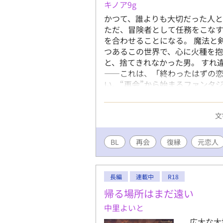
キノア9g
かつて、誰よりも大切だった人と
ただ、冒険者として任務をこな
を合わせることになる。 魔法と
つあるこの世界で、心に火種を抱
と、捨てきれなかった男。 すれ
――これは、「終わったはずの恋
い、“再会”から始まるファンタジ
は冒険者/身を引いた形』設定担当A
文
BL
再会
復縁
元恋人
長編
連載中
R18
帰る場所はまだ遠い
中里よいと
広大な大