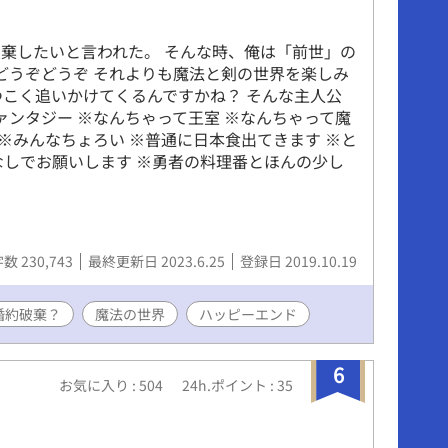
ら僕は元の部隊に戻り、彼と会うことはなかった。
第二王子が率いる王家の部隊と共に大きな功績を上
まった。 僕は陰ながらお祝いするつもりだったけ
棄したいと言われた。 そんな時、俺は「前世」の
。
 どうぞどうぞ それよりも魔法と剣の世界を楽しみ
つこく追いかけてくるんですかね？ そんな主人公
ァンタジー ※なんちゃって王室 ※なんちゃって魔
 ※みんなちょろい ※普通に日本食出てきます ※と
なしでお願いします ※勇者の料理番とほんの少し
数 230,743
最終更新日 2023.6.25
登録日 2019.10.19
婚約破棄？
魔法の世界
ハッピーエンド
6
お気に入り : 504
24h.ポイント : 35