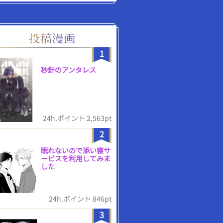
1
秒針のアンタレス
24h.ポイント 2,563pt
2
眠れないので添い寝サ
ービスを利用してみま
した
24h.ポイント 846pt
3