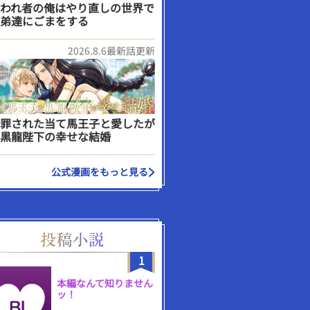
われ者の俺はやり直しの世界で
弟達にごまをする
2026.8.6最新話更新
罪された当て馬王子と愛したが
黒龍陛下の幸せな結婚
公式漫画をもっと見る
1
本編なんて知りません
ッ！