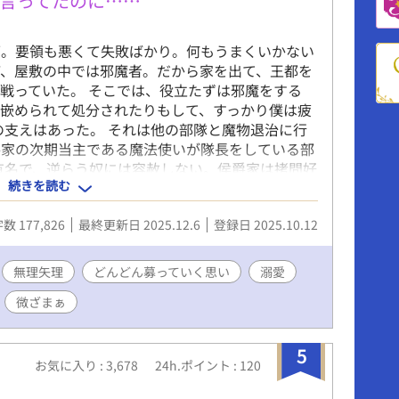
言ってたのに……
下。要領も悪くて失敗ばかり。何もうまくいかない
ど、屋敷の中では邪魔者。だから家を出て、王都を
戦っていた。 そこでは、役立たずは邪魔をする
嵌められて処分されたりもして、すっかり僕は疲
の支えはあった。 それは他の部隊と魔物退治に行
爵家の次期当主である魔法使いが隊長をしている部
有名で、逆らう奴には容赦しない。侯爵家は拷問好
続きを読む
るくらいだ。 あんな冷酷な外道には近づきたくな
た。 だけど僕は、隊長の魔法と剣技に憧れてい
数 177,826
最終更新日 2025.12.6
登録日 2025.10.12
的な力を持つそれに魅了された。 もちろん彼に
戦う僕なんか見えてない。 僕に向かって言うこと
」 「邪魔だ」 「失せろ」 「消されたいか？」
無理矢理
どんどん募っていく思い
溺愛
彼の部隊として魔物討伐をする最後の日、彼は、
微ざまぁ
俺の部隊に入れてやってもいい」と誘ってくれ
た理由は、使いやすそうだから、らしい。 ちょっ
ゃなくても、命令に従う人ならいいってことか
5
と言ったけど、僕に彼の命じることをこなせるとは
お気に入り : 3,678
24h.ポイント : 120
た。彼には「後悔するぞ」って言われたけど、彼に