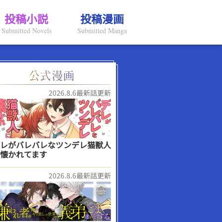
投稿小説
投稿漫画
Submitted Novels
Submitted Manga
2026.8.6最新話更新
レがバレバレなツンデレ猫獣人
懐かれてます
2026.8.6最新話更新