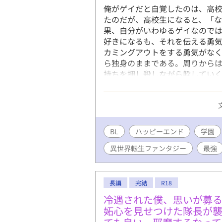
俺がゲイだと自覚したのは、高
たのだが、高校生になると、「
果、自分がいわゆるゲイなので
好きになるも、それを伝える勇気
カミングアウトをする勇気がな
ら独身のままである。周りから
持ちを押し殺しながら躱していく
な日々の中、襲われている女性を
て、同性婚が認められる、そん
た。 気が付くと、病弱だが高ス
病弱が理由で思うような生活は
て………。 それから、偶然一人
BL
ハッピーエンド
学園
まった。その少年は、この国王
異世界転生ファンタジー
最強
魔法と剣、そして貴族院など王道
っております。R指定は本当の最
のBL恋愛(両片思い)を楽しみた
長編
完結
R18
冷遇された僕、思いが募
妬心を見せつけた隊長が