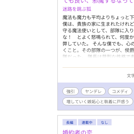
ても良い、邪魔するなって
迷路を跳ぶ狐
魔法も魔力も平均よりちょっと
僕は、貴族の家に生まれたけれ
守る魔法使いとして、部隊に入り
な！ とよく怒鳴られて、何度か
弊していた。 そんな僕でも、心
くこと。その部隊の一つが、侯
隊だった。 隊長は苛烈な性格で
き、なんて貴族の間で囁かれてい
いと言って、貴族たちは彼を避け
文字
た。獰猛でありながら冷静、圧倒
は、部隊の端で彼らの補佐をして
はほんの少し。 「任務を遂行しろ
強引
ヤンデレ
コメディ
……このどれかか、命令だけ。 
増していく嫉妬心と執着に戸惑う
「もっと鍛錬を積むなら、今後も
た。 僕は喜んだけど、僕を誘っ
と寂しくなった。 それなら僕じ
な…… 彼は、従っていればいい
長編
連載中
なし
思えない。 僕は、その話を断っ
婚約者の恋