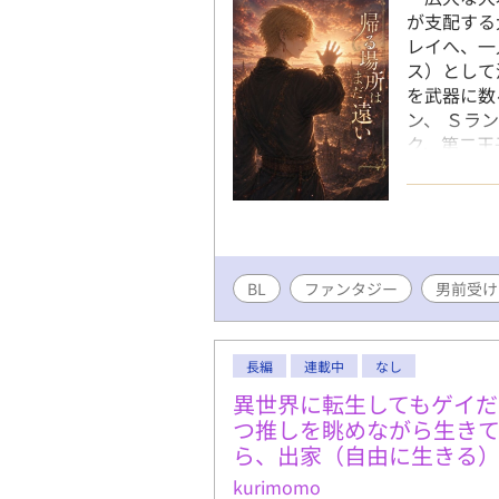
が支配する
レイへ、一
ス）として
を武器に数
ン、 Ｓラ
ク、第二王
日々の中で
しない過去
に王都を狙
青年と、彼
ー。 失っ
BL
ファンタジー
ればならな
男前受け
帰る場所は
です。
長編
連載中
なし
異世界に転生してもゲイだ
つ推しを眺めながら生き
ら、出家（自由に生きる
kurimomo