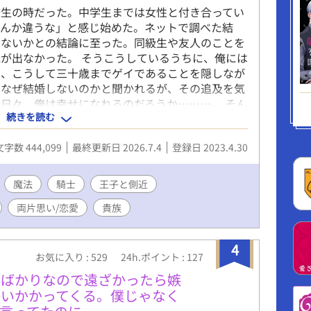
校生の時だった。中学生までは女性と付き合ってい
なんか違うな」と感じ始めた。ネットで調べた結
はないかとの結論に至った。同級生や友人のことを
が出なかった。 そうこうしているうちに、俺には
く、こうして三十歳までゲイであることを隠しなが
はなぜ結婚しないのかと聞かれるが、その追及を気
日々。俺は幸せになれるのだろうか………。 そん
続きを読む
助けようとして、腹部を刺されてしまった。そし
な幸せな世界への転生を祈り静かに息を引き取っ
文字数 444,099
最終更新日 2026.7.4
登録日 2023.4.30
ペックな身体、アース・ジーマルの体に転生した。
送れなかった。しかし、それには理由があっ
の少年の出会った。一目見た瞬間から恋に落ちてし
魔法
騎士
王子と側近
子でそして、俺は側近になることができて………。
両片思い/恋愛
貴族
ファンタジーの中にBL要素を詰め込んだ作品とな
後に書く予定なので、純粋にファンタジーの世界
い方向けの作品となっております。
4
お気に入り : 529
24h.ポイント : 127
るばかりなので遠ざかったら嫉
襲いかかってくる。僕じゃなく