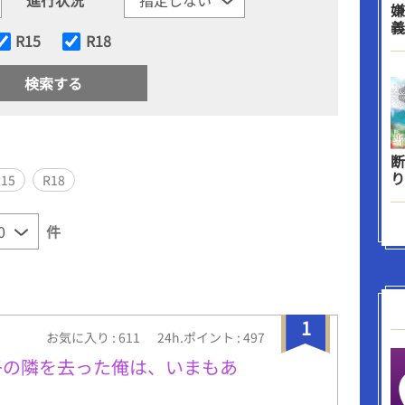
嫌
義
R15
R18
断
り
R15
R18
件
1
お気に入り : 611
24h.ポイント : 497
子の隣を去った俺は、いまもあ