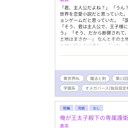
「君、主人公だよね？」 「うん
世界を恋愛小説だと思っていた。
ョンゲームだと思っていた。 「
「そう、君は主人公で、王子様に
う」 「そう、だから断罪されて
土地はまさか…」 なんとその土
土地に行くのは俺だ」 「いや、
ならんのだ。 イカれているぞ君
らやってきた彼らは一体どうなっ
を築くのか、はたまた築かないの
俺だったら丸く収まったのにな…
異世界BL
魔法と剣
第13
学園系
オメガバース(独自設定
短編
完結
なし
俺が王太子殿下の専属護
黒茶