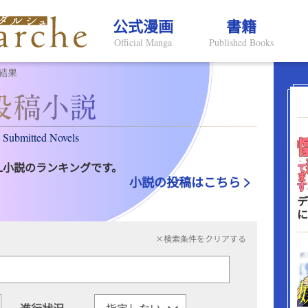
公式漫画
書籍
Official Manga
Published Books
結果
Submitted Novels
L小説のランキングです。
小説の投稿はこちら
デ
に
×検索条件をクリアする
進行状況