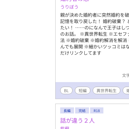
迷惑をかけるよりいい。 それか
うりぼう
それからしばらくして、彼は、
げ、侯爵家の当主になることが決
親が決めた婚約者に突然婚約を破
ど、突然彼に呼び出されてしまう
記憶を取り戻した！ 婚約破棄？
たい！ ……のになんで王子はし
のお話。 ※異世界転生 ※エセフ
法 ※婚約破棄 ※婚約解消を解消
んでも展開 ※細かいツッコミは
だけリンクしてます
文字
BL
短編
異世界転生
長編
完結
R18
話が違う２人
紫蘇