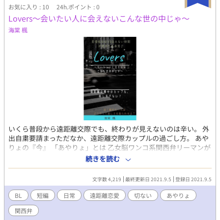
お気に入り : 10
24h.ポイント : 0
だが私生活は適当、無気力無反応。 出不精・筆不精・恋愛不精。
Lovers～会いたい人に会えないこんな世の中じゃ～
美少年食いのゲイ。バリタチ。
海棠 楓
いくら普段から遠距離交際でも、終わりが見えないのは辛い。 外
出自粛要請まっただなか、遠距離交際カップルの過ごし方。 あや
りょの『今』 「あやりょ」とは 乙女脳ワンコ系関西弁リーマンが
失恋の果てに傷心旅行先で出会ったのは、仕事だけ完璧な天然ク
続きを読む
ーデレホテルマン。 互いに全く好みじゃない、恋に落ちるはずの
ない二人がなぜか惹かれ合ってしまい前途多難！ いい年した性格
文字数 4,219
最終更新日 2021.9.5
登録日 2021.9.5
真逆なバリタチ同士の、どうにもかみ合わないハードモードで下
手くそな恋模様。 椚田涼司（クヌギダリョウジ） 175センチ65キ
BL
短編
日常
遠距離恋愛
切ない
あやりょ
ロ30歳 9月20日生まれ乙女座Ａ型 ごくごく普通のサラリーマン。
関西弁
イケメン、スタイル良し、人当たり良し。 当然モテるがゲイでバ