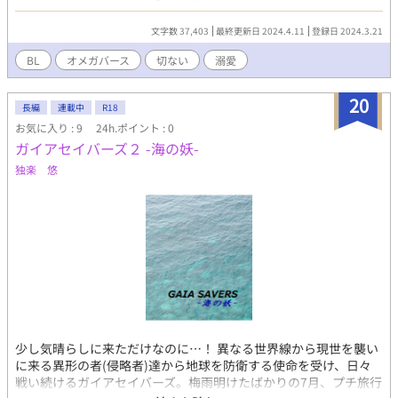
ぐためだ。 『商品』は、お客様に何を要求されても拒めない、性
玩具とならねばならない。 そんな遥に、闇クラブのオーナーで
文字数 37,403
最終更新日 2024.4.11
登録日 2024.3.21
ある、葛城 了（かつらぎ りょう）が直々に面接テストを行った。
次々と繰り出される、厳しく激しい性的な行為のテスト。 全
BL
オメガバース
切ない
溺愛
てを耐え抜いた遥に、了は合格の言葉と共に優しい声を掛けてい
た。 このビルに働く人間は、全員が了にとって金儲けの道具だ
20
った。 だが、遥には何か別の感情を覚えたのだ。 その後も何
長編
連載中
R18
かと遥を気に掛け、了は行動するようになる。 気晴らしになれ
お気に入り : 9
24h.ポイント : 0
ばと、リゾートパークのナイトパレードに連れて行ったり、食事
ガイアセイバーズ２ -海の妖-
に誘ってみたり。 しかし、それらは遥にとっては束の間の夢で
独楽 悠
しかない。 彼は格安アパートに暮らし、日中もコンビニのバイ
トをするほどの苦しい生活をしていたのだ。 ただの金持ちの自
己満足に気づかされた了は、遥の為に本腰を入れて支援を始め
る。 次第に二人の心を、特別な人間が占め始めた。 遥の心に
は、了が。 了の心には、遥が。 恋は進み、愛に変わり始め
る……。
少し気晴らしに来ただけなのに…！ 異なる世界線から現世を襲い
に来る異形の者(侵略者)達から地球を防衛する使命を受け、日々
戦い続けるガイアセイバーズ。梅雨明けたばかりの7月、プチ旅行