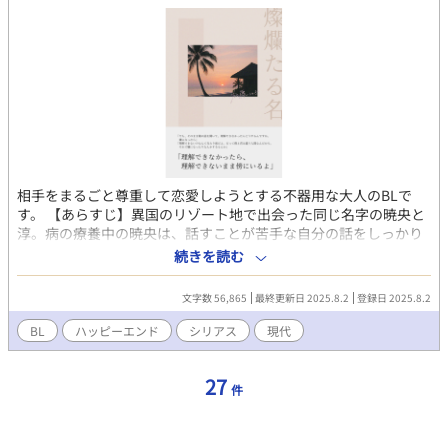
相手をまるごと尊重して恋愛しようとする不器用な大人のBLで
す。 【あらすじ】異国のリゾート地で出会った同じ名字の暁央と
淳。病の療養中の暁央は、話すことが苦手な自分の話をしっかり
聞き誠実に話してくれる年上らしい淳に安心感を覚え、徐々に惹
続きを読む
かれていく。二人は順調に近付いていくが、淳には暁央に話して
いない過去があった。
文字数 56,865
最終更新日 2025.8.2
登録日 2025.8.2
BL
ハッピーエンド
シリアス
現代
27
件