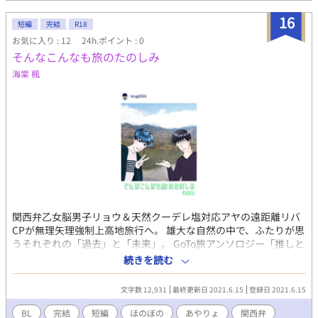
リタチ。 佐倉文明（サクラアヤメ） 175センチ62キロ38歳 2月18
日生まれ水瓶座AB型 年齢未判明（涼司よりは上） 爬虫類顔にメ
16
短編
完結
R18
ガネのリゾートホテル副支配人。 仕事は完璧だが私生活は適当、
お気に入り : 12
24h.ポイント : 0
無気力無反応。 出不精・筆不精・恋愛不精。 美少年食いのゲイ。
そんなこんなも旅のたのしみ
バリタチ。
海棠 楓
関西弁乙女脳男子リョウ＆天然クーデレ塩対応アヤの遠距離リバ
CPが無理矢理強制上高地旅行へ。 雄大な自然の中で、ふたりが思
うそれぞれの「過去」と「未来」。 GoTo旅アンソロジー「推しと
旅に出かけてみた」BL版（#GoTo旅アンソロ）参加作品。 漫画
続きを読む
「そんなこんなも恋のうち」の二人です。
https://www.alphapolis.co.jp/manga/376601623/495429850 椚
文字数 12,931
最終更新日 2021.6.15
登録日 2021.6.15
田涼司（リョウ） 30歳普通のイケメン。 生まれも育ちも大阪。
ベッタベタの恋愛気質。 わんこタイプだが時々オカン気質が発動
BL
完結
短編
ほのぼの
あやりょ
関西弁