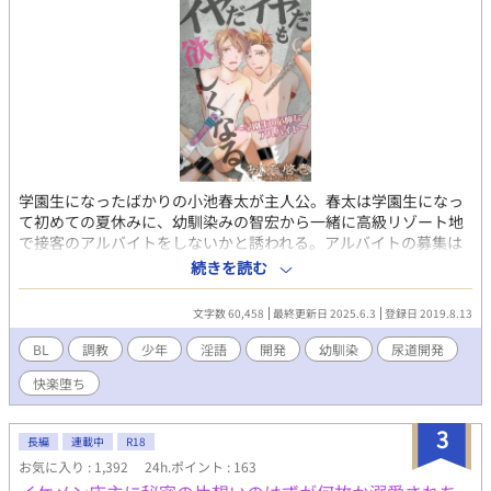
ていた表現があります。苦手な方はご注意ください
学園生になったばかりの小池春太が主人公。春太は学園生になっ
て初めての夏休みに、幼馴染みの智宏から一緒に高級リゾート地
で接客のアルバイトをしないかと誘われる。アルバイトの募集は
学園生のみの受付で、面接がなく顔写真と全身写真が必要なだけ
続きを読む
だった。―――数々のセレブからオーダーを取る度、色とりどり
の薔薇を差し出されるという、20日間住み込みで働く50万円のア
文字数 60,458
最終更新日 2025.6.3
登録日 2019.8.13
ルバイトとは……？ ※R-18作品です。※表紙＋挿絵は自作。挿絵
多めです。☆モブ責め/複数プレイ/フェラ/乳首責め/乳首調教/媚
BL
調教
少年
淫語
開発
幼馴染
尿道開発
薬/アナル責め/レイプ要素/尿道責め/空イキ/機械搾精/快楽墜ち、
快楽堕ち
等などが登場します。ご注意下さい。スカ要素はありません。夜
のお供にぜひ読んでみて下さい。
3
長編
連載中
R18
お気に入り : 1,392
24h.ポイント : 163