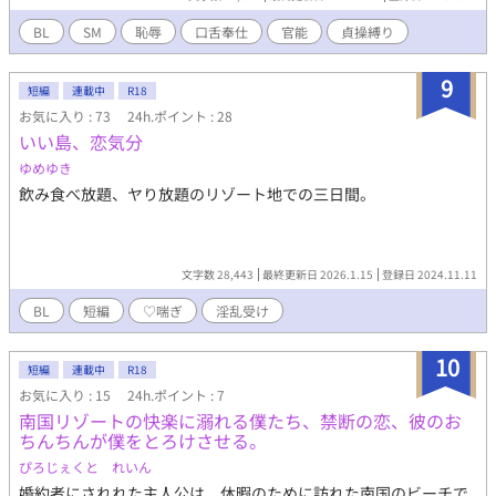
BL
SM
恥辱
口舌奉仕
官能
貞操縛り
9
短編
連載中
R18
お気に入り : 73
24h.ポイント : 28
いい島、恋気分
ゆめゆき
飲み食べ放題、ヤり放題のリゾート地での三日間。
文字数 28,443
最終更新日 2026.1.15
登録日 2024.11.11
BL
短編
♡喘ぎ
淫乱受け
10
短編
連載中
R18
お気に入り : 15
24h.ポイント : 7
南国リゾートの快楽に溺れる僕たち、禁断の恋、彼のお
ちんちんが僕をとろけさせる。
ぴろじぇくと れいん
婚約者にされれた主人公は、休暇のために訪れた南国のビーチで