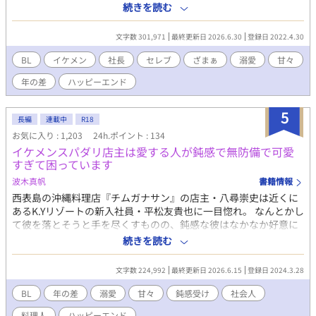
姓同名だった。 彼のことが気になった祐悟は最終面接ということ
続きを読む
で彼を西表島に呼び寄せ、祐悟も彼に会うべく西表島に向かう。
道中、羽田空港で可愛らしい子と運命的な出会いがあり一緒に過
文字数 301,971
最終更新日 2026.6.30
登録日 2022.4.30
ごせば過ごすほどその子に無自覚に煽られて、祐悟の理性は崩壊
寸前になっていく。 しかし、可愛らしいその子には思い出したく
BL
イケメン
社長
セレブ
ざまぁ
溺愛
甘々
ない過去があって……。 普段のクールなイケメン社長の姿からど
年の差
ハッピーエンド
んどんかけ離れていく祐悟と無防備で愛らしい子とのラブラブハ
ッピーエンド小説です。 こちらは『身も心もズタボロになった俺
が南の島でイケメン社長と幸せを掴みました』の祐悟sideのお話
5
長編
連載中
R18
です。 航sideでは書けなかった裏側の話を書いていく予定ですの
お気に入り : 1,203
24h.ポイント : 134
で、両方見てもらった方がわかりやすいと思います。 ほのぼのと
イケメンスパダリ店主は愛する人が鈍感で無防備で可愛
していた航sideとは違ってこちらでは暴力的な場面も出てくる予
すぎて困っています
定ですので、苦手な方はご注意ください。 R18には※付けます。
波木真帆
書籍情報
西表島の沖縄料理店『チムガナサン』の店主・八尋崇史は近くに
あるK.Yリゾートの新入社員・平松友貴也に一目惚れ。 なんとかし
て彼を落とそうと手を尽くすものの、鈍感な彼はなかなか好意に
気づいてくれない。それどころか無防備な姿を晒して煽ってく
続きを読む
る。 島民も彼の同僚もみんな崇史の気持ちに気づいて協力してく
れるものの、彼だけが一向に気づく気配がなくて……。 可愛い友
文字数 224,992
最終更新日 2026.6.15
登録日 2024.3.28
貴也を落とそうと必死な店主と自己評価が低すぎて自分が好かれ
るわけがないと思い込んでいる鈍感な子猫のイチャラブハッピー
BL
年の差
溺愛
甘々
鈍感受け
社会人
エンド小説です。 こちらは 『イケメン店主に秘密の片想いのはず
料理人
ハッピーエンド