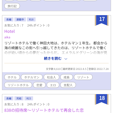
する。 佐倉文明（アヤ） 38歳爬虫類顔にメガネのリゾートホテル
旅行記
副支配人。 仕事は完璧だが私生活は適当、無気力無反応。 出不
精・筆不精・恋愛不精。
17
長編
連載中
R18
お気に入り : 7
24h.ポイント : 0
Hotel
aika
リゾートホテルで働く神田大地は、ホテルマン１年生。 都会から
海の綺麗なこの街へ引っ越してきたのは、リゾートホテルで働く
のが幼い頃からの夢だったからだ。 エメラルドグリーンの海が見
えるこの土地で働くのは楽しい日々だろうと夢見ていたのに、毎
続きを読む
日とんでもないハプニングの連続で気が休まる暇がないのが現実
だった。 ホテルの支配人は、グループ最年少でその地位に上り詰
文字数 8,610
最終更新日 2022.8.5
登録日 2022.7.28
めた鬼才、橘博己。 誰よりも仕事が出来るこの上司は、性格がも
のすごく歪んでいて・・・。 様々なお客様が訪れるこの街で色々
ホテル
ホテルマン
社会人
成長
リゾート
な問題や、超個性的な同僚たちとの人間関係に翻弄されながら、
リゾートホテル
恋愛
エロ
支配人
一人前のホテルマンになるまでの奮闘を描いた物語。
18
長編
完結
R15
お気に入り : 8
24h.ポイント : 0
838の招待席～リゾートホテルで再会した恋