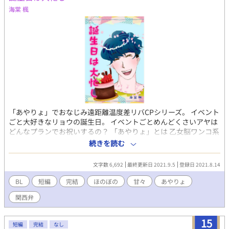
海棠 楓
「あやりょ」でおなじみ遠距離温度差リバCPシリーズ。 イベント
ごと大好きなリョウの誕生日。 イベントごとめんどくさいアヤは
どんなプランでお祝いするの？ 「あやりょ」とは 乙女脳ワンコ系
関西弁リーマンが失恋の果てに傷心旅行先で出会ったのは、仕事
続きを読む
だけ完璧な天然クーデレホテルマン。 互いに全く好みじゃない、
恋に落ちるはずのない二人がなぜか惹かれ合ってしまい前途多
文字数 6,692
最終更新日 2021.9.5
登録日 2021.8.14
難！ いい年した性格真逆なバリタチ同士の、どうにもかみ合わな
いハードモードで下手くそな恋模様。 椚田涼司（クヌギダリョウ
BL
短編
完結
ほのぼの
甘々
あやりょ
ジ） 175センチ65キロ30歳 9月20日生まれ乙女座Ａ型 ごくごく普
関西弁
通のサラリーマン。 イケメン、スタイル良し、人当たり良し。 当
然モテるがゲイでバリタチ。 佐倉文明（サクラアヤメ） 175セン
チ62キロ38歳 2月18日生まれ水瓶座AB型 年齢未判明（涼司より
15
短編
完結
なし
は上） 爬虫類顔にメガネのリゾートホテル副支配人。 仕事は完璧