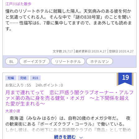
江戸川ばた散歩
憧れのリゾートホテルに就職した陽人。天気病みのある彼を何か
と気遣ってくれる人。 そんな中で「謎の838号室」のことを聞い
て…… 性描写は6．7章に集中してますので、まあ外しても読めま
す。
文字数 29,717
最終更新日 2020.4.27
登録日 2020.4.27
BL
ボーイズラブ
リゾートホテル
ホテルマン
19
短編
完結
R18
お気に入り : 55
24h.ポイント : 0
月まで連れてって 恋に戸惑う闇クラブオーナー・アルフ
ァ×弟の為に身を売る健気・オメガ ～上下関係を越え
た愛が生まれる～
大波小波
南海 遥（みなみ はるか）は、自称20歳のオメガ少年だ。 夜
の歓楽街にある『ボーイズクラブ・コーラル』で働いている。
しかし彼は、その地下にある高級闇クラブの『商品』として勤め
ることを決意する。 弟・航大（こうた）の治療費と手術代を稼
続きを読む