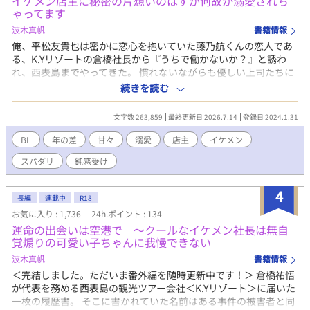
イケメン店主に秘密の片想いのはずが何故か溺愛されち
ゃってます
波木真帆
書籍情報
俺、平松友貴也は密かに恋心を抱いていた藤乃航くんの恋人であ
る、K.Yリゾートの倉橋社長から『うちで働かないか？』と誘わ
れ、西表島までやってきた。 慣れないながらも優しい上司たちに
囲まれて楽しく充実な離島生活を過ごしていたけれど、俺の心を
続きを読む
占めるのは、会社近くにある沖縄料理店の店主・八尋さんの存
在。 ゲイを自覚したばかりの俺には優しくて大人な八尋さんがキ
文字数 263,859
最終更新日 2026.7.14
登録日 2024.1.31
ラキラと輝いて見えるけれど、一回り以上も年下の俺はきっと眼
中にないに決まってる。でもそばで見ていられるならそれでい
BL
年の差
甘々
溺愛
店主
イケメン
い。それ以上は求めないから近くに居させて欲しい。そう思って
スパダリ
鈍感受け
いたんだけど何故かすごく溺愛されてる気がする？ 高二で両親を
事故で失い、バーテンダーとブラック企業での会社員勤めを経
て、この南国、西表島で俺の新しい人生が始まる。 右手シリーズ
4
長編
連載中
R18
の最新作（笑） これだけでも楽しんでいただけると思いますが、
お気に入り : 1,736
24h.ポイント : 134
平松くんが出てくる 『運命の出会いは空港で 〜クールなイケメ
運命の出会いは空港で 〜クールなイケメン社長は無自
ン社長は無自覚煽りの可愛い子ちゃんに我慢できない』を読んで
覚煽りの可愛い子ちゃんに我慢できない
いただけるともっと楽しんでいただけると思います。 そこまで長
くならない予定ですが、楽しくなったら長くなるかも（笑） R18
波木真帆
書籍情報
には※つけます。
＜完結しました。ただいま番外編を随時更新中です！＞ 倉橋祐悟
が代表を務める西表島の観光ツアー会社＜K.Yリゾート＞に届いた
一枚の履歴書。 そこに書かれていた名前はある事件の被害者と同