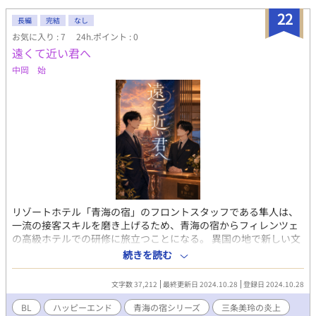
22
長編
完結
なし
お気に入り : 7
24h.ポイント : 0
遠くて近い君へ
中岡 始
リゾートホテル「青海の宿」のフロントスタッフである隼人は、
一流の接客スキルを磨き上げるため、青海の宿からフィレンツェ
の高級ホテルでの研修に旅立つことになる。 異国の地で新しい文
化やホスピタリティのスタイルに触れ、刺激的な日々を送りなが
続きを読む
らも、隼人の心はどこか満たされずにいた。それは、青海の宿で
共に働いてきた翔の存在を忘れられないからだった。 フィレンツ
文字数 37,212
最終更新日 2024.10.28
登録日 2024.10.28
ェで出会った先輩スタッフのアレッサンドロや、彼のパートナー
であるリカルドとの交流を通じて、隼人は「愛」や「自分らし
BL
ハッピーエンド
青海の宿シリーズ
三条美玲の炎上