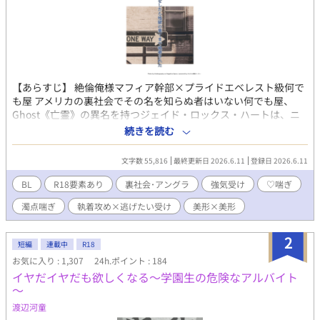
【あらすじ】 絶倫俺様マフィア幹部×プライドエベレスト級何で
も屋 アメリカの裏社会でその名を知らぬ者はいない何でも屋、
Ghost《亡霊》の異名を持つジェイド・ロックス・ハートは、ニ
ューヨーク最大のマフィア組織、ブラッグウッドファミリーか
続きを読む
ら、3億ドルの裏金と極秘データを奪い去った。その後ジェイド
は、リゾート地で優雅なバカンスを満喫していたが、その平穏は
文字数 55,816
最終更新日 2026.6.11
登録日 2026.6.11
一人の男によって打ち砕かれる。 男の名は、テオ・ブラッグウッ
ド。 ブラッグウッドファミリーの次期ボス候補にして、『狂犬』
BL
R18要素あり
裏社会･アングラ
強気受け
♡喘ぎ
の異名で恐れられる危険人物だった。ジェイドはテオに拉致さ
濁点喘ぎ
執着攻め×逃げたい受け
美形×美形
れ、アジトに軟禁されてしまう。 そこで突きつけられた条件はた
だ一つ。 ――死にたくなければ、組織から奪ったものを取り返
せ。 果たしてジェイドは生き延びることができるのか。それと
2
短編
連載中
R18
も､狂犬に喰い尽くされてしまうのか。 －－－－－⚠️注意⚠️－－
お気に入り : 1,307
24h.ポイント : 184
－－－ ※本作はがっつりR-18表現があります。 とにかくエロ多め
イヤだイヤだも欲しくなる～学園生の危険なアルバイト
です。潮吹き、♡喘ぎ、濁点喘ぎ、汚喘ぎ注意です。 18歳未満の
～
方は閲覧をお控えください。 ※裏社会特有の暴力・殺人表現あり
※受けとモブの性的な絡みや行為を匂わせる過去の背景描写、未
渡辺河童
遂、事後表現等が含まれます。 ※受けと攻めが幼少期に虐待され