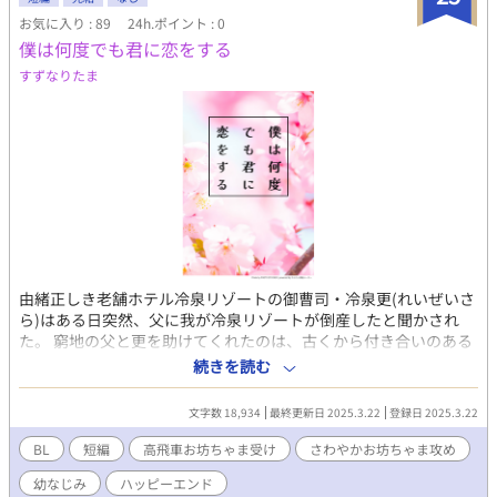
お気に入り : 89
24h.ポイント : 0
僕は何度でも君に恋をする
すずなりたま
由緒正しき老舗ホテル冷泉リゾートの御曹司・冷泉更(れいぜいさ
ら)はある日突然、父に我が冷泉リゾートが倒産したと聞かされ
た。 窮地の父と更を助けてくれたのは、古くから付き合いのある
万里小路(までのこうじ)家だった。 しかし助けるにあたり、更を
続きを読む
万里小路家の三男の嫁に欲しいという条件を出され、更は一人で
万里小路邸に赴くが……。 初恋の君と再会し、再び愛を紡ぐほの
文字数 18,934
最終更新日 2025.3.22
登録日 2025.3.22
ぼのラブコメディ。
BL
短編
高飛車お坊ちゃま受け
さわやかお坊ちゃま攻め
幼なじみ
ハッピーエンド