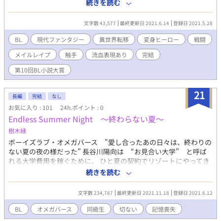
の計画を立てた一行は週末を利用して国内リゾート地へ。しかし
続きを読む
そこに待ち受けていたのは、安息ではなく災難だった… 初稿『ガ
イアセイバーズ -GAIA SAVERS-』に続く次回作。 ◆完結済
文字数 43,577
最終更新日 2021.6.14
登録日 2021.5.28
(2021/6/14) ◆注意事項(下記ご心配な方は作品閲覧をお控え下さ
い) ・一部年齢制限表現有(各話タイトルで判別可能です) ・フェテ
BL
現代ファンタジー
異世界転移
変身ヒーロー
戦闘
ィシズム要素有。 ・残酷な描写はありませんが、若干リョナと流
メイルレイプ
触手
流血表現あり
完結
血有。 ・細部端折っている部分があります。 初稿『ガイアセイ
バーズ GAIA SAVERS-』を先に読まれることをお勧めします。
第10回BL小説大賞
21
長編
完結
なし
お気に入り : 101
24h.ポイント : 0
Endless Summer Night ～終わらない夏～
樹木緑
ボーイズラブ・オメガバース "愛し合ったあの日々は、終わりの
ない夏の夜の様だった” 長谷川陽向は “お見合い大学” と呼ば
れる大学費用を稼ぐために、 ひと夏の契約でリゾートにやってき
た。 最初は反りが合わず、すれ違いが多かったはずなのに、 気が
続きを読む
付けば同じように東京から来ていた同じ年の矢野光に恋をしてい
た。 そして彼は自分の事を “ポンコツのα” と呼んだ。 ＊＊＊
文字数 234,787
最終更新日 2021.11.18
登録日 2021.6.12
前作品とは完全に切り離したお話ですが、 世界が被っていますの
で、所々に前作品の登場人物の名前が出てきます。＊＊＊
BL
オメガバース
同級生
切ない
記憶喪失