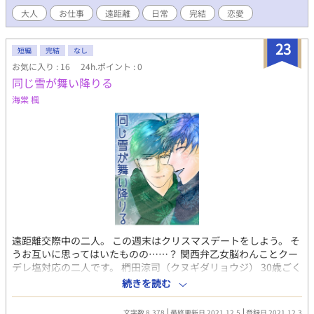
さ」を見つめ直していく。そして、翔に対する気持ちがただの友
大人
お仕事
遠距離
日常
完結
恋愛
情ではなく、もっと深いものだと気づき始める。 一方、隼人のい
ない青海の宿では、翔が新人スタッフ・健一の指導を通じて成長
し、隼人の存在の大きさに改めて気づいていく。隼人がいないこ
23
短編
完結
なし
とで感じる空虚感の中で、翔もまた、隼人への特別な想いを自覚
お気に入り : 16
24h.ポイント : 0
し始める。 再び巡り会う日が近づく中、二人の心の距離はどう変
同じ雪が舞い降りる
わるのか。離れていても繋がる思い、そして、再会によって深ま
る絆。友情を超えた特別な感情が芽生える中、隼人と翔は本当の
海棠 楓
気持ちを互いに伝えられるのか――。 心の揺れ動きと成長を描
く、切なくも温かいラブストーリーが今、始まる。
遠距離交際中の二人。 この週末はクリスマスデートをしよう。 そ
うお互いに思ってはいたものの……？ 関西弁乙女脳わんことクー
デレ塩対応の二人です。 椚田涼司（クヌギダリョウジ） 30歳ごく
ごく普通のサラリーマン。 イケメン、スタイル良し、人当たり良
続きを読む
し。 佐倉文明（サクラアヤメ） 38歳リゾートホテル副支配人。
仕事は完璧だが私生活は適当、出不精・筆不精・恋愛不精。
文字数 8,378
最終更新日 2021.12.5
登録日 2021.12.3