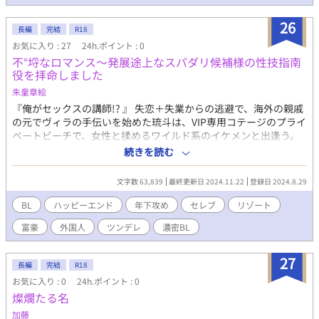
26
長編
完結
R18
お気に入り : 27
24h.ポイント : 0
不°埒なロマンス〜発展途上なスパダリ候補様の性技指南
役を拝命しました
朱童章絵
『俺がセックスの講師!? 』 失恋＋失業からの逃避で、海外の親戚
の元でヴィラの手伝いを始めた琉斗は、VIP専用コテージのプライ
ベートビーチで、女性と揉めるワイルド系のイケメンと出逢う。
男は世界的大企業のCEO、ヴィルフリート・ハンコック。彼の部
続きを読む
屋の専属バトラーが欠けたことで、望まぬ再会を果たしたふたり
は、女性の扱いに関する意見の相違からの売り言葉に買い言葉
文字数 63,839
最終更新日 2024.11.22
登録日 2024.8.29
で、なぜか肉体関係を持つことに。しかし、顔も身体も完璧な俺
様CEOは、自信の割にテクニックはイマイチ。思わぬ形で彼の弱
BL
ハッピーエンド
年下攻め
セレブ
リゾート
点を知った琉斗に、ヴィルフリートは悔しそうに提案する
富豪
外国人
ツンデレ
濃密BL
――「君の方が経験豊富だということは認める。私に性技の指南
をしろ」と。 「性経験に乏しい、見た目はスパダリ・中身は純情
な俺様CEO」×「人懐っこくて、ちょっと奔放なリゾートバイト
27
長編
完結
R18
青年」。住む世界のまったく違うふたりの、不埒な恋の行方は!?
お気に入り : 0
24h.ポイント : 0
（この作品は小説家になろう、fujossyにも掲載しています）
燦爛たる名
加藤