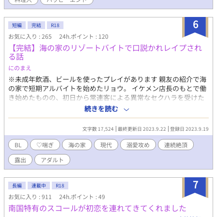
が何故か溺愛されちゃってます』の崇史視点のお話です。 これだ
けでも楽しんでいただけますが、両方読んでいただけるとより楽
しめるかと思います。 しばらくは不定期になるかもしれませんが
6
短編
完結
R18
完結保証します。 R18には※つけます。
お気に入り : 265
24h.ポイント : 120
【完結】海の家のリゾートバイトで口説かれレイプされ
る話
にのまえ
※未成年飲酒、ビールを使ったプレイがあります 親友の紹介で海
の家で短期アルバイトを始めたリョウ。 イケメン店長のもとで働
き始めたものの、初日から常連客による異常なセクハラを受けた
上、それを咎めるどころか店長にもドスケベな従業員教育を受
続きを読む
け……。
文字数 17,524
最終更新日 2023.9.22
登録日 2023.9.19
BL
♡喘ぎ
海の家
現代
溺愛攻め
連続絶頂
露出
アダルト
7
長編
連載中
R18
お気に入り : 911
24h.ポイント : 49
南国特有のスコールが初恋を連れてきてくれました