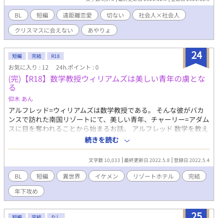
BL
短編
遠距離恋愛
切ない
社会人×社会人
クリスマスに会えない
あやりょ
24
短編
完結
R18
お気に入り : 12
24h.ポイント : 0
(完)【R18】数学教授ウィリアムズは美しい青年の虜とな
る
仰木 あん
アルフレッド=ウィリアムズは数学教授である。 そんな彼がバカ
ンスで訪れた南国リゾートにて、美しい青年、チャーリー=アダム
スに目を奪われることから始まるお話。 アルフレッド 数学を教え
る大学教授 チャーリー 18歳の青年 フィクションです。 名前等は
続きを読む
関係ありません。 BL 初なので、温かい目で見守って下さい。 毎
日最低一話づつ上げます。 筆がのれば二、三話の時もあります
文字数 10,033
最終更新日 2022.5.8
登録日 2022.5.4
BL
短編
異世界
イケメン
リゾートホテル
完結
年下攻め
25
短編
完結
なし