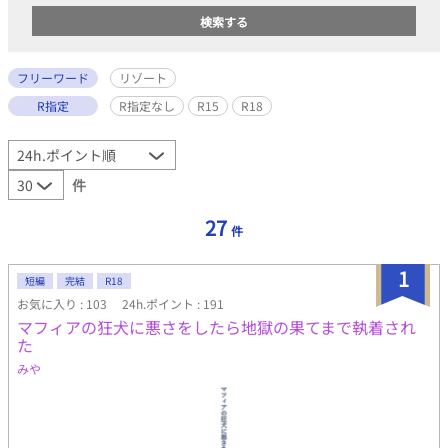
フリーワード
リゾート
R指定
R指定なし
R15
R18
件
27
件
1
短編
完結
R18
お気に入り : 103
24h.ポイント : 191
マフィアの狂犬に悪さをしたら地獄の果てまで執着され
た
みや