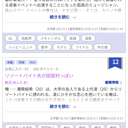
る音楽イベントへ出演することになった孤高のミュージシャン、
畠山ユウ！ イベントの舞台は、ナモ公国――そこは、カジノや数
多の歓楽産業で潤う豊かなリゾート地。しかし、実は裏の顔もあ
続きを読む
った……。 ここで開催されることになった音楽祭『MHJ』に、世
界各国からミュージシャンやアーティスト、パフォーマーが集
文字数 160,571
最終更新日 2020.5.23
登録日 2020.1.16
う。 賞金も懸かった一大イベントだが、果たして順調に開催され
るのか？ 一波乱ありそうな予感を秘めて、ユウの恋と夢が燃えが
BL
芸能界
スキャンダル
陰謀
溺愛
ある!! オールキャストでお送りします(^^)/お楽しみに！
ハッピーエンド
歌手
モデル
アイドル
年の差
12
長編
完結
R18
お気に入り : 92
24h.ポイント : 0
リゾートバイト先が因習村っぽい
餡玉(あんたま)
書籍情報
俺——瀬南結希（20）は、大学の友人である上代凌（20）からリ
ゾートバイトに誘われる。凌にひそかな恋心を抱いている俺は、
ふたつ返事でその頼みを引き受け、ともにとある離島までやって
きた。 だがその離島はなにか雰囲気がおかしい。おまけに凌の様
続きを読む
子にもずっと違和感がある。 怪訝に思いつつ訪れた凌の実家は、
古いながらも立派な神社で——…… ◇全9話です。完結する4/30
文字数 38,763
最終更新日 2025.5.7
登録日 2025.4.23
まで毎日7時&21時に更新します。 ◇他サイトにも掲載していま
す。
大学生×大学生
因習村？
神社
現代
儀式
離島