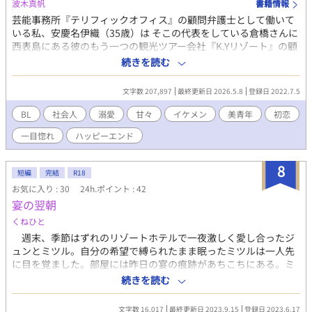
波木真帆
書籍情報
芸能事務所『テリフィックオフィス』の顧問弁護士として働いて
いる私、安慶名伊織（35歳）は そこの代表をしている倉橋さんに
西表島にある彼のもう一つの観光ツアー会社『K.Yリゾート』の顧
問弁護士を依頼された。 久しぶりに沖縄との縁を感じた私はとり
続きを読む
あえず一度会社に行かせてくださいと頼み、約20年ぶりに沖縄の
地に足を踏み入れる。 西表に行く前に石垣島を観光しながら、倉
文字数 207,897
最終更新日 2026.5.8
登録日 2022.7.5
橋さんに勧められた宿で憩いのひとときを過ごしていると、ある
一本の電話があって……。 こちらは右手がくれた奇跡シリーズに
BL
社会人
溺愛
甘々
イケメン
美青年
初恋
出てくる安慶名伊織が主人公のお話です。 これだけでも楽しめる
一目惚れ
ハッピーエンド
と思いますが、他のお話につながっていますので未読の方はぜひ
そちらも読んでいただけると嬉しいです♡ 弁護士が主人公ですが
裁判等のお話は一切ありません。 溺愛甘々ハッピーエンド小説で
8
短編
完結
R18
す。 そこまで長くはならない予定です。 R18には※つけます。
お気に入り : 30
24h.ポイント : 42
宴の翌朝
くねひと
週末、季節はずれのリゾートホテルで一夜激しく愛し合ったジ
ュンとミツル。自分の希望で縛られたまま眠ったミツルは一人先
に目を覚ました。部屋には昨日の宴の痕跡があちこちにある。ミ
ツルはそうした痕跡を見て、改めて昨夜の二人のプレイを思い起
続きを読む
こし、体を熱くさせていく。そこへジュンも目を覚ました。二人
は昨夜の宴の続きを始めるのだった…。
文字数 16,017
最終更新日 2023.9.15
登録日 2023.6.17