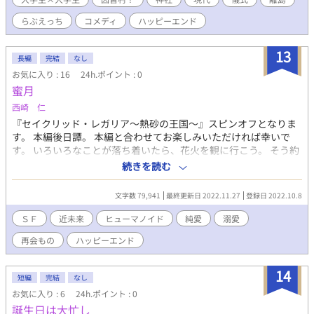
らぶえっち
コメディ
ハッピーエンド
13
長編
完結
なし
お気に入り : 16
24h.ポイント : 0
蜜月
西崎 仁
『セイクリッド・レガリア～熱砂の王国～』スピンオフとなりま
す。 本編後日譚。 本編と合わせてお楽しみいただければ幸いで
す。 いろいろなことが落ち着いたら、花火を観に行こう。 そう約
束していたシリルとリュークは、５年ぶりに思い出の街、バベ
続きを読む
ル・リゾートを訪れる。 唯一の存在と慕った『王』の許で、ふた
たび人生をスタートさせたヒューマノイドの、成長と自立の物語
文字数 79,941
最終更新日 2022.11.27
登録日 2022.10.8
――
ＳＦ
近未来
ヒューマノイド
純愛
溺愛
再会もの
ハッピーエンド
14
短編
完結
なし
お気に入り : 6
24h.ポイント : 0
誕生日は大忙し