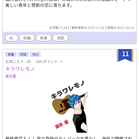
美しい青年と禁断の恋に落ちます。
文字数 17,645
最終更新日 2022.11.24
登録日 2022.10.13
BL
短編
執着
溺愛
11
長編
完結
R18
お気に入り : 29
24h.ポイント : 7
キラワレモノ
亜衣藍
最終章突入！！ 堂々奇跡のカムバックを果たし、海外で開催され