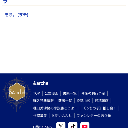
ヲ
をち。 (ヲチ)
&arche
TOP
公式漫画
書籍一覧
今後の刊行予定
購入特典情報
著者一覧
投稿小説
投稿漫画
樋口美沙緒の小説書こうよ！
《うちの子》推し会！
作家募集
お問い合わせ
ファンレターの送り先
Official SNS