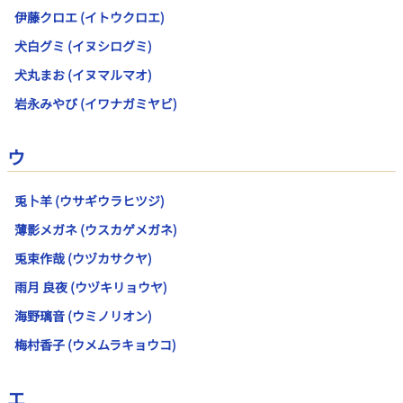
伊藤クロエ (イトウクロエ)
犬白グミ (イヌシログミ)
犬丸まお (イヌマルマオ)
岩永みやび (イワナガミヤビ)
ウ
兎卜羊 (ウサギウラヒツジ)
薄影メガネ (ウスカゲメガネ)
兎束作哉 (ウヅカサクヤ)
雨月 良夜 (ウヅキリョウヤ)
海野璃音 (ウミノリオン)
梅村香子 (ウメムラキョウコ)
エ