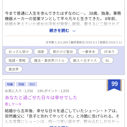
今まで普通に人生を歩んできたはずなのに…。 38歳、独身。事務
機器メーカーの営業マンとして平々凡々と生きてきた。 8年前、
結婚を考えていた彼女の浮気が発覚し破局。要するに二股されて
いたのだ。わかった時の修羅場といったら、それはもう悲惨だっ
続きを読む
た…。 それから8年。彼女も作らず、というか結構なトラウマに
なってしまったらしく、女性と付き合うことが出来なくなってし
文字数 3,321,889
最終更新日 2026.8.5
登録日 2024.5.11
まった。 そんな俺がまさかこんな世界に放り込まれるなんて。 俺
は目の前で片膝を付いて手を差し出している男の顔をマジマジと
おっさん受け
溺愛
男だけど聖女
一妻多夫
3Pあり
見つめる。 どう見たってこれは求愛だろう。 なんで俺が…。 ※初
陰謀・策略
魔法・異世界バトル
獣人＋王子×人
BL
投稿です。 ※異世界ものですが、その世界観を知ってもらうため
に、説明に近い文が多いと思います。どうか飽きずに読んで頂け
異世界
ると幸いです。 ※「小説家になろう」にも数話遅れて投稿してい
ます。
99
短編
完結
R15
お気に入り : 1,556
24h.ポイント : 1,959
あなたと過ごせた日々は幸せでした
蒸しケーキ
結婚から五年後、幸せな日々を過ごしていたシューン・トアは、
突然義父に「息子と別れてやってくれ」と冷酷に告げられる。そ
んな言葉にシューンは、何一つ言い返せず、飲み込むしかなかっ
た。そして、夫であるアインス・キールに離婚を切り出すが、ア