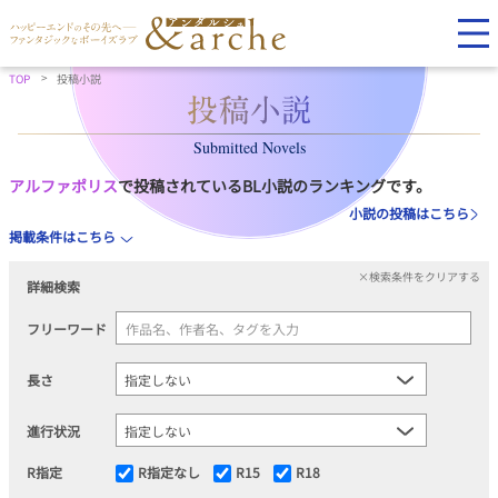
TOP
投稿小説
Submitted Novels
アルファポリス
で投稿されているBL小説のランキングです。
小説の投稿はこちら
掲載条件はこちら
×検索条件をクリアする
詳細検索
フリーワード
長さ
進行状況
R指定
R指定なし
R15
R18