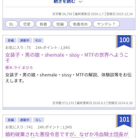
続きを読む
インスがそう簡単にシューンを手離す訳もなく......。
文字数 36,796
最終更新日 2026.1.7
登録日 2025.12.24
BL
恋愛
執着
短編
執着攻め
ヤンデレ？
100
長編
連載中
R18
お気に入り : 75
24h.ポイント : 1,945
女装子・男の娘・shemale・sissy・MTFの世界へようこ
そ
梛木.ライ.まひろ
女装子・男の娘・shemale・sissy・MTFの解説、体験談等をお伝
えします。
文字数 573,155
最終更新日 2026.8.5
登録日 2024.6.30
101
長編
連載中
なし
お気に入り : 741
24h.ポイント : 1,945
婚約破棄された悪役令息ですが、なぜか冷血騎士団長が