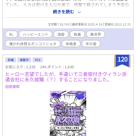
ていた。 ルカは受け主人公の弟で、序盤で殺されてしまう予定の
小物な悪役。せっかく生まれ変わったのにすぐに死んでしまうな
続きを読む
んて理不尽だ！と憤ったルカは、生存のために早速行動を開始す
る。 その結果ルカは、小説では最悪の仲だった兄への媚売りに成
文字数 718,743
最終更新日 2025.4.18
登録日 2023.12.15
功しすぎてしまい、兄を立派なブラコンに成長させてしまった。
受け要素を全て排して攻めっぽくなってしまった兄は、本来恋人
BL
ハッピーエンド
溺愛
執着
異世界
になるはずの攻め主人公を『弟を狙う不届きもの』として目の敵
懐かれ体質なポンコツショタ
体格差
年の差
にするように。 更には兄に惚れるはずの攻め主人公も、兄ではな
くルカに執着するようになり──？ 冷酷無情なマフィア攻め×ポ
ンコツショタ受け 怖がりなポンコツショタがマフィアのヤバい人
120
長編
連載中
R18
達からの総愛されと執着に気付かず、クールを演じて生き残りに
お気に入り : 1,338
24h.ポイント : 1,640
励む話。
ヒーロー志望でしたが、手違いで三食宿付きヴィラン派
遣会社に永久就職（？）することになりました。
田原摩耶