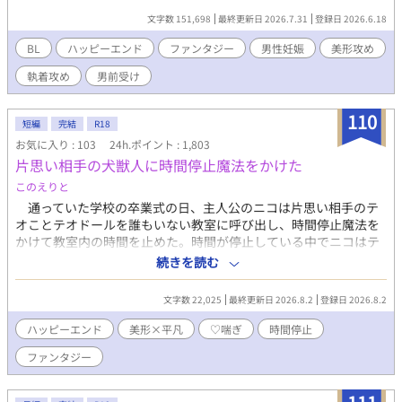
りはないか？」と聞かれ、 アダムは、エルフ軍指揮官のイヴァン
文字数 151,698
最終更新日 2026.7.31
登録日 2026.6.18
と一夜の関係を持ったことを思い出す。 しかも、子を無事に産む
ためには、エルフの精液を注ぎ続ける必要があると言われ、 アダ
BL
ハッピーエンド
ファンタジー
男性妊娠
美形攻め
ムは仕方なくエルフの国へと向かうことになる。 再会したイヴァ
執着攻め
男前受け
ンは、まるで伴侶のようにアダムを愛で始める。 子供を産んだら
さっさと国に戻るつもりだったのに、次第にアダムもイヴァンか
ら与えられる想いに心が揺らいでいき―― ★皆様の応援のおかげ
110
短編
完結
R18
で【紙書籍&電子書籍化】が決定しました…！ 読んでくださった
お気に入り : 103
24h.ポイント : 1,803
皆様、心からありがとうございます…！ 出版レーベルさんや発売
片思い相手の犬獣人に時間停止魔法をかけた
日などは詳細が決まり次第、作者のXでご報告いたしますね。 引
き続き頑張っていきますので、どうかラストまで読んでいただけ
このえりと
ると嬉しいです！
通っていた学校の卒業式の日、主人公のニコは片思い相手のテ
オことテオドールを誰もいない教室に呼び出し、時間停止魔法を
かけて教室内の時間を止めた。時間が停止している中でニコはテ
オにキスをして、秘めていた想いを告白する。魔法を解除し別れ
続きを読む
の言葉を言うつもりだったニコだが、テオから言いくるめられ卒
業後もしばしば会うこととなった。せめてもう二度と時間停止魔
文字数 22,025
最終更新日 2026.8.2
登録日 2026.8.2
法は使わないとニコは決意する。 しかしその決意虚しく、結局
ニコは卒業後もテオに対し時間停止魔法を何度もかけてしまって
ハッピーエンド
美形×平凡
♡喘ぎ
時間停止
いた。ニコの家で一緒に夕飯を食べたあと、ニコはテオの時間を
ファンタジー
止めキスやフェラをしていく。テオが帰ったあとはテオを思い出
しながらニコは自慰をする。そんな日々が続いていた。 しかし
ある日別の友人から、テオには好きな人がいるという話を聞いて