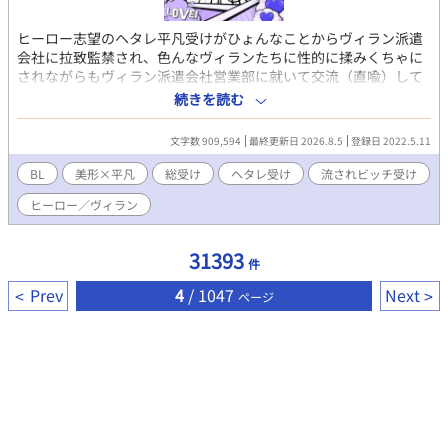
ヒーロー志望のヘタレ平凡受けがひょんなことからヴィラン派遣
会社に拉致監禁され、色んなヴィランたちに性的に揉みくちゃに
されながらもヴィラン派遣会社営業部に就いて交流（直喩）して
いくお話。 ゆるゆるヘタレお人好し流されビッチM平凡総受け／
続きを読む
複数／ラブコメ寄りわちゃわちゃ／明るいレイプ
文字数 909,594
最終更新日 2026.8.5
登録日 2022.5.11
BL
美形×平凡
総受け
ヘタレ受け
流されビッチ受け
ヒーロー／ヴィラン
31393
件
Prev
4
/ 1047
Next
ページ