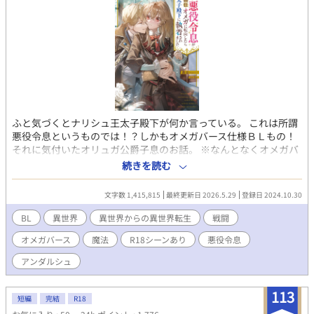
ふと気づくとナリシュ王太子殿下が何か言っている。 これは所謂
悪役令息というものでは！？しかもオメガバース仕様ＢＬもの！
それに気付いたオリュガ公爵子息のお話。 ※なんとなくオメガバ
ース書きたくなって思いつきで書いてます。読んでもらえたら嬉
続きを読む
しいです。 1話〜108話まで本編(２月１１日完結)。 109話か
ら番外編となります。 お気に入り、イイね、しおり、コメント
文字数 1,415,815
最終更新日 2026.5.29
登録日 2024.10.30
を入れていただき有難う御座います！ 誤字脱字の報告有難うご
ざいます！
BL
異世界
異世界からの異世界転生
戦闘
オメガバース
魔法
R18シーンあり
悪役令息
アンダルシュ
113
短編
完結
R18