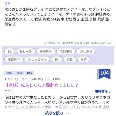
煬帝
常におしがま膀胱プレイ 男に監禁されアブノーマルなプレイにど
んどんハマっていってしまうノーマルゲイの男の子の話 膀胱責め.
尿道責め.おしっこ我慢.調教.SM.拘束.お仕置き.主従.首輪.軟禁(監
禁含む)
文字数 52,741
最終更新日 2026.6.10
登録日 2024.10.9
BL
おしがま
膀胱責め
エロ重視
お仕置き
主従関係
おしっこ我慢
SM
調教
尿道
104
短編
完結
R15
お気に入り : 971
24h.ポイント : 1,881
【完結】転生したら人間辞めてました？
エウラ
書籍情報
俺は日本の大学生だったと思う。 ある日突然、ガリガリボロボロ
の子供の身体で人っ子一人いない深い森の中で目が覚めた。その
身体で生きた記憶もない状態。大学生だった自分の名前や家族構
成、友人なども覚えていない。 ここで生きるための知識もなく途
続きを読む