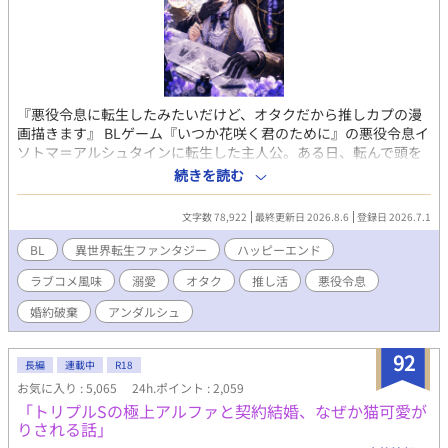
『悪役令息に転生したみたいだけど、オタクだから推しカプの漫
画描きます』 BLゲーム『いつか花咲く君のために』の悪役令息イ
ソトマ＝アルシュタインに転生した主人公。ある日、転んで頭を
打った拍子に、彼は思い出した。自分の前世がオタクだったとい
続きを読む
うことを。イソトマの推しカプは『いつ花』のメインカプである
ルシアンとリリーだ。激推しするあまり、同人で漫画を描いてい
文字数 78,922
最終更新日 2026.8.6
登録日 2026.7.1
た。婚約破棄の断罪イベントですら、推しを拝める至福の時間。
そんな彼の推し活ライフは、まさに婚約破棄から始まる。推しを
BL
異世界転生ファンタジー
ハッピーエンド
愛でるため、イソトマは円満な婚約解消を試みる。現実に打ちひ
ラブコメ風味
溺愛
オタク
推し活
悪役令息
しがれながらも、オタク仲間のアルエと漫画を描く楽しい日々を
満喫中。推しキャラである護衛騎士のディルクとも、何となく仲
婚約破棄
アンダルシュ
良くなれて、楽しくなってきた。なのに、ゲーム主人公のリリー
の様子が、おかしくて……。どうしてみんな、ゲームと違う
92
の！ オタク令息が推しを愛でながら漫画を描き、自分の恋も実
長編
連載中
R18
らせちゃう、推し活ラブコメBL。 ※表紙はAI、本文は人間（作
お気に入り : 5,065
24h.ポイント : 2,059
者）が書いています。
「トリプルSの極上アルファと契約結婚、なぜか猫可愛が
りされる話」