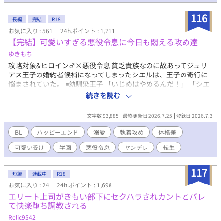
て……。 シングルファザーのベビーシッターと子どもの扱いに慣
れていない社長とのイチャラブハッピーエンド小説です。 R18に
116
長編
完結
R18
は※つけます。
お気に入り : 561
24h.ポイント : 1,711
【完結】可愛いすぎる悪役令息に今日も悶える攻め達
ゆきもち
攻略対象&ヒロイン♂×悪役令息 貧乏貴族なのに故あってジュリ
アス王子の婚約者候補になってしまったシエルは、王子の奇行に
悩まされていた。 ◾️幼馴染王子 「いじめはやめるんだ！」 「シエ
ルは、嫉妬してこんな事したんだよな？」 ※設定のせいで最初は
続きを読む
空回りのやらかしばかりです。かっこいい攻めではありません
が、シエルへの愛は誰にも負けません！ ◾️ヒロイン♂ 注意！中身
文字数 93,885
最終更新日 2026.7.25
登録日 2026.7.3
はバリタチ 「セックスはスポーツだよ♪」 ◾️過保護な従者 「お前
は俺がいないと、何にも出来ないんだから」 ◾️弟（転生者） 「ー
BL
ハッピーエンド
溺愛
執着攻め
体格差
ー 兄さんは僕が幸せにする！」 ◾️騎士団長の息子 「俺は貴方
可愛い受け
学園
悪役令息
ヤンデレ
転生
の守護騎士です」 果たしてシエルは幸せになる事が出来るの
か……？ ★最終的には、やらかし王子とハッピーエンド予定で
す。 注意！ がっつり本番はありませんが、随所に、匂わせ、エ
117
短編
連載中
R18
ロが絡むシーン、攻めが変態になるシーンがあります。 ちょこち
お気に入り : 24
24h.ポイント : 1,698
ょこ出てくるので、話のタイトルに※はつけてません。 いつでも
エリート上司がきもい部下にセクハラされカントとバレ
何でもウェルカムな方、どうぞ宜しくお願いします。 後で気づい
て快楽堕ち調教される
てサイレント修正する場合があります。
Relic9542