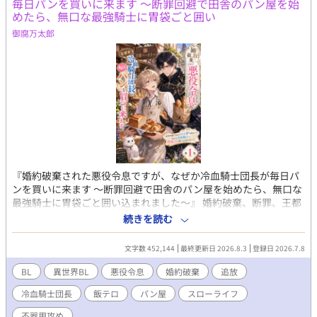
毎日パンを買いに来ます 〜断罪回避で田舎のパン屋を始
めたら、無口な最強騎士に胃袋ごと囲い
御腐万太郎
『婚約破棄された悪役令息ですが、なぜか冷血騎士団長が毎日パ
ンを買いに来ます 〜断罪回避で田舎のパン屋を始めたら、無口な
最強騎士に胃袋ごと囲い込まれました〜』 婚約破棄、断罪、王都
追放。 公爵令息ノア・ラザフォードは、王宮の夜会で王子からそ
続きを読む
う告げられた瞬間、心の中で歓喜した。 なぜなら彼は、前世の記
憶を持つ転生者。 この世界が乙女ゲームに似ており、自分が“悪
文字数 452,144
最終更新日 2026.8.3
登録日 2026.7.8
役令息”として破滅する運命だと知っていたからだ。 けれど、王子
への未練など一切ない。 面倒な貴族社会から逃げられるなら、追
BL
異世界BL
悪役令息
婚約破棄
追放
放なんてむしろ大歓迎。 「よし、田舎でパン屋をやろう」 そうし
冷血騎士団長
飯テロ
パン屋
スローライフ
てノアは辺境の町で、小さなパン屋《白猫ベーカリー》を開く。
焼きたてのミルクパン、焦がしバター塩パン、森苺のジャムパ
不器用攻め