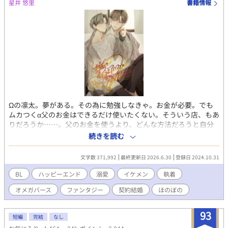
星井 悠里
書籍情報
Ωの凛太。夢がある。その為に勉強しなきゃ。お金が必要。でも
ムカつくα父のお金はできるだけ使いたくない。そういう店、もあ
りだろうか……。父のお金を使うより、どんな方法だろうと自分
で稼いだ方がマシ……でもなぁやっぱりなぁ…と悩んでいた凛太
続きを読む
の前に、めちゃくちゃイケメンなαが現れた。 凛太はΩの要素が弱
い。ヒートはあるけど不定期だし、三日こもればなんとかなる。α
文字数 371,992
最終更新日 2026.6.30
登録日 2024.10.31
のフェロモンも感じないし、自身のも弱い。 なんだろこのイケメ
ン、と思っていたら、話している間に、変な話になってきた。 契
BL
ハッピーエンド
溺愛
イケメン
執着
約結婚？ 期間三年？ その間は好きに勉強していい。その後
オメガバース
ファンタジー
契約結婚
ほのぼの
も、生活の面倒は見る。デメリットは、戸籍にバツイチがつくこ
と。え、全然いいかも……。お願いします！ トリプルエスラン
ク、紫の瞳を持つスーパーαのエリートの瑛士さんの、超高級マン
93
短編
完結
なし
ション。最上階の隣の部屋。もし番になりたい人が居たら一緒に