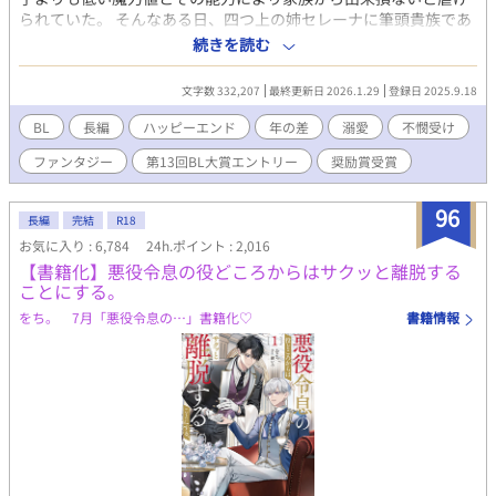
平和で俺も平和なハッピーエンドをこの手で掴むんだ……！ 悪
られていた。 そんなある日、四つ上の姉セレーナに筆頭貴族であ
役になりたくない公爵令息がジタバタする物語。(徐々にBLです。
る公爵家当主ルディウスから縁談が申し込まれたのだが、ルディ
続きを読む
ご注意ください) 第11回BL小説大賞をいただきました。応援し
ウスの恐ろしい噂を信じたセレーナは挙式一週間前に姿を消して
てくださった皆様、本当にありがとうございました。(2024年11
しまう。 首が飛ぶ事を恐れたアルシエの父はルディウスに、セレ
月に書籍化しました)
文字数 332,207
最終更新日 2026.1.29
登録日 2025.9.18
ーナが戻ってくるまでアルシエを身代わりとして嫁がせるという
恐ろしい提案をするが、どうしてもセレーナを手に入れたいルデ
BL
長編
ハッピーエンド
年の差
溺愛
不憫受け
ィウスはそれを了承し、逆らえないアルシエは縁繋ぎの為だけに
ファンタジー
第13回BL大賞エントリー
奨励賞受賞
望まれない花嫁になる事に。 公爵家の誰からも受け入れて貰えな
い中、動物や植物との対話に支えられていたアルシエの元に、療
養を終えた執事長オルウェンが訪れる。 オルウェンの優しさに戸
96
長編
完結
R18
惑いつつも心を開いていくアルシエだったが、ある日をきっかけ
お気に入り : 6,784
24h.ポイント : 2,016
にルディウスとも少しずつ話すようになり⋯⋯。 冷徹公爵×伯爵
【書籍化】悪役令息の役どころからはサクッと離脱する
令息 ※印は性的描写あり
ことにする。
をち。 7月「悪役令息の…」書籍化♡
書籍情報