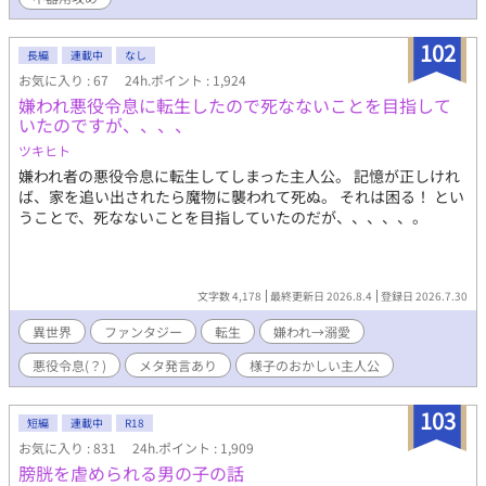
ン。 ようやく手に入れた平穏なスローライフ。 ……のはずだっ
た。 開店初日、店に現れたのは、王国最強と恐れられる冷血騎士
102
団長アゼル・グレイヴ。 無口。 無表情。 目つきが怖い。 なのに
長編
連載中
なし
彼は、毎朝誰より早く店に来て、ノアのパンを大量に買ってい
お気に入り : 67
24h.ポイント : 1,924
く。 「今日も来たんですか？」 「来た」 「昨日も一昨日も来まし
嫌われ悪役令息に転生したので死なないことを目指して
たよね」 「明日も来る」 ノアは思った。 この人、よほどパンが
いたのですが、、、、
好きなんだな、と。 しかしアゼルが見ているのは、パンだけでは
ツキヒト
なかった。 ノアが疲れていれば黙って手伝い、王都からの嫌がら
せには無表情で圧をかけ、元婚約者の王子が現れれば静かに剣の
嫌われ者の悪役令息に転生してしまった主人公。 記憶が正しけれ
柄へ手を置く。 「この店に手を出すな。ノアにもだ」 パン目当て
ば、家を追い出されたら魔物に襲われて死ぬ。 それは困る！ とい
だと思い込む悪役令息と、店主ごと囲い込みたい冷血騎士団長。
うことで、死なないことを目指していたのだが、、、、、。
婚約破棄から始まる、飯テロ異世界BLラブコメ。
文字数 4,178
最終更新日 2026.8.4
登録日 2026.7.30
異世界
ファンタジー
転生
嫌われ→溺愛
悪役令息(？)
メタ発言あり
様子のおかしい主人公
103
短編
連載中
R18
お気に入り : 831
24h.ポイント : 1,909
膀胱を虐められる男の子の話