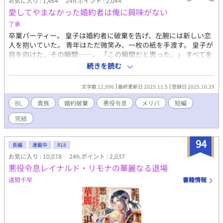
お気に入り : 1,464
24h.ポイント : 2,044
暮らしてもいいよとか言うけど、一番勉強がしたいので！ 恋と
愛してやまなかった婚約者は俺に興味がない
か分からないしと断る。 表に夫夫アピールはするけど、それ以外
は絡む必要もない、はずだったのに、なぜか瑛士さんは、オレの
了承
部屋を訪ねてくる。そんな豪華でもない普通のオレのご飯を一緒
卒業パーティー。 皇子は婚約者に破棄を告げ、左腕には新しい恋
に食べるようになる。勉強してる横で、瑛士さんも仕事してる。
人を抱いていた。 青年はただ微笑み、一枚の紙を手渡す。 皇子が
「何でここに？」「居心地よくて」「いいですけど」そんな日々
目を向けた、その瞬間——。 「この瞬間だと思った。」 すべてを
が続く。いろいろ距離がちかくなってきたある時、久しぶりにヒ
愛で終わらせた、沈黙の恋の物語。 IFストーリーあり 誤字あれ
続きを読む
ート。三日間こもるんで来ないでください。この期間だけは一応
ば報告お願いします！
Ωなんで、と言ったオレに、一緒に居る、と、意味の分からない瑛
士さん。一応抑制剤はお互い打つけど、さすがにヒートは無理。
文字数 12,996
最終更新日 2025.11.5
登録日 2025.10.29
出てってと言ったら、一人でそんな辛そうにさせてたくない、
BL
貴族
婚約破棄
悪役令息
メリバ
短編
と。――ヒートを乗り越えてから関係が変わる。瑛士さん、なん
かやたら、距離が近くてあますぎて。そんな時、色んなツテで、
完結
薬を作る夢の話が盛り上がってくる。Ωの対応や治験に向けて活
動を開始するようになる。夢に少しずつ近づくような。そんな
94
中、従来の抑制剤の治験の闇やΩたちへの許されない行為を耳に
長編
連載中
R18
する。少しずつ証拠をそろえていくと、それを良く思わない連中
お気に入り : 10,078
24h.ポイント : 2,037
が居て――。瑛士さんは、契約結婚をしてでも身辺に煩わしいこ
悪役令息レイナルド・リモナの華麗なる退場
とをなくしたかったはずなのに、なぜかオレに関わってくる。仕
遠間千早
書籍情報
事も忙しいのに、時間を見つけては、側に居る。なんだか初の感
覚。でもオレ、勉強しなきゃ！なのに…？ と、αに可愛がられて
翻弄されまくる話です。ぜひ✨ 表紙:クボキリツ(@kbk_Ritsu)さ
ま 素敵なイラストをありがとう…🩷✨