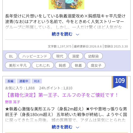
長年受けに片想いをしている執着溺愛攻め×鈍感陰キャ平凡受け
波青(なお)はアオという名前で、今をときめく人気ストリーマー
グループに所属している。 しかし、一人だけ驚くほど人気がな
い。 他のメンバーは、モデル、歌い手、プロゲーマー、ゲーム実
続きを読む
況者などそれぞれ特技を持った美形揃い。その中でアオだけ平凡
顔でなんの特技もないので浮いている。 しかも、アオは空気が読
文字数 1,197,975
最終更新日 2026.8.6
登録日 2025.3.30
めない、何を言ってもスベる、失言をしてしまうなどの悪癖のせ
いで、アンチをたくさん抱えている。 グループに入れたのだっ
BL
ハッピーエンド
現代
溺愛
幼馴染
て、ブラック企業にぶつかり病んでいたアオを、幼馴染で完璧人
美形×平凡
じれじれ
鈍感
執着
腐女子
間の秋風(配信者名、アキ)が優しさで誘ってくれたからに過ぎな
い。 すっかり自身の存在意義を見失っていたアオは、ある日自分
たちについている腐女子ファンの存在をネット上で見つけた。 ど
109
長編
連載中
R18
うやら彼女らは幼馴染のアキ×アオをカップリングして妄想する
お気に入り : 1,888
24h.ポイント : 1,810
ことで、日々の活力を得ているとかなんとか。興味が惹かれたの
【書籍化決定】第一王子、エルフの子をご懐妊です！
で、アオは配信者本人であることは隠しつつ腐女子界隈に潜入す
ることにした。 その日から、彼女らを喜ばせ自身の人気を上げよ
野原 耳子
うと、配信上でアキにひたすら営業BLを仕掛けるアオ。すると、
★執着心激強な美形エルフ（身長2m超え）✖やや意地っ張りな男
なぜかアキが固まって…。 (ムーンライトノベルズさんにも投稿し
前王子（身長180cm超え） 五年続いた戦争が終結し、ようやく国
ています)
に戻ってきた三ヵ月後。 城の医務室で、アダムは呆気にとられた
声をあげていた。 「殿下、ご懐妊です」 「なんて？」 医者に「エ
続きを読む
ルフなら他種族の男性でも妊娠させることができる。何か心当た