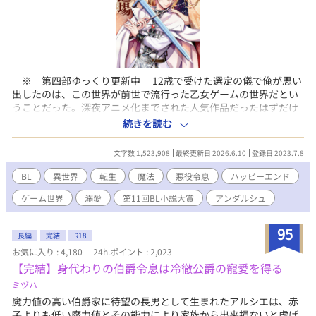
※ 第四部ゆっくり更新中 12歳で受けた選定の儀で俺が思い
出したのは、この世界が前世で流行った乙女ゲームの世界だとい
うことだった。深夜アニメ化までされた人気作品だったはずだけ
ど、よりによって俺はそのゲームの中でも悪役の公爵令息レイナ
続きを読む
ルド・リモナに生まれ変わってしまったのだ。 さらに最悪なこ
とに、俺はそのゲームの中身を全く知らない。乙女ゲームやった
文字数 1,523,908
最終更新日 2026.6.10
登録日 2023.7.8
ことなかったし、これから俺の周りで一体何が起こるのか全然わ
からないんですけど……。 内容は知らなくとも、一時期SNSで
BL
異世界
転生
魔法
悪役令息
ハッピーエンド
トレンド入りして流れてきた不穏なワードは多少なりとも覚えて
ゲーム世界
溺愛
第11回BL小説大賞
アンダルシュ
いる。 「ダメナルド安定の裏切り」 「約束された末路」 っ
て……怖！ 俺何やらかすの！？ せっかく素敵なファンタジー
の世界なのに急に将来が怖い！ 俺は世界の平和と己の平穏のた
95
長編
完結
R18
めに、公爵家の次男としてのほのぼの生活を手にするべく堅実に
お気に入り : 4,180
24h.ポイント : 2,023
生きようと固く決心した……はずだったのに気が付いたら同級生
【完結】身代わりの伯爵令息は冷徹公爵の寵愛を得る
の天才魔法使いの秘密をうっかり知ってしまうし、悪魔召喚を企
てる怪しい陰謀にすっかり巻き込まれてるんですけど？！ 無事
ミヅハ
約束された末路まで一直線の予感！？ いやいや俺は退場させて
魔力値の高い伯爵家に待望の長男として生まれたアルシエは、赤
もらいますから。何がなんでもシナリオから途中退場して世界も
子よりも低い魔力値とその能力により家族から出来損ないと虐げ