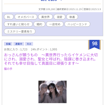
が！ そのどれもこれも俺が「悪役令息」だから。 そういう役回り
の前に現れた侯爵・アルバートは、前世とはまるで別人のように
だから。 俺の心は折れた。 これまでは皆に誤解され遠巻きにされ
優しく、異様に距離が近くて――。
文字数 109,280
最終更新日 2025.11.29
登録日 2025.5.9
てきた。 親には「可愛げがない」と言われ、弟は何をしても褒め
て可愛がるくせに、俺は主席になろうが「長男なのだから当たり
BL
オメガバース
異世界
溺愛
執着
前」。 それでも「頑張っていたらいつか分かってくれる」と不平
すれ違いと拗らせ
婚約
一途攻め
ハッピーエンド
不満もいわずに我慢してきた。 だが、何をしたって「悪役令息」
なら意味なんてない。 どうせ悪役にされるのなら、いっそ好き勝
ミステリー要素有り
手に生きてやろう。 悪役上等！これからは我慢なんてしない。 家
の為だとか長男だとか知ったことか！ こんな家、レオリースにく
98
れてやる！ 俺は俺で独立して裕福な平民として生きる。 幸い前世
長編
連載中
R18
の知識も思い出したから、生活能力はあると思う。平民暮らしも
お気に入り : 1,723
24h.ポイント : 1,995
なんの問題もない。 前世の知識を活かし、自分の道は自分で切り
おっさんが願うもの 〜異世界行ったらイケメンに大切
開くのだ。 ※※※※※※※※ お陰様で、7月にアルファポリス様
にされ、溺愛され、聖女と呼ばれ、陰謀に巻き込まれ。
よりアンダルシュノベルズｂにて書籍化していただくこととなり
それでも幸せ目指して真面目に頑張ります〜
ました♡ ありがとうございますううう！！ イイネやコメントおま
猫の手
ちしております♡