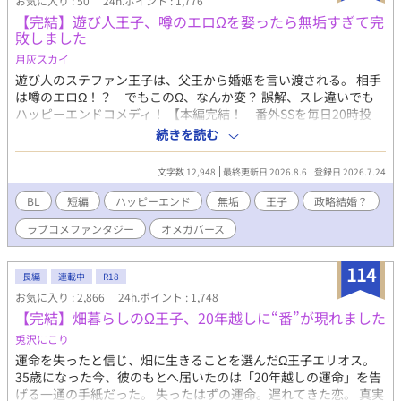
お気に入り : 50
24h.ポイント : 1,776
【完結】遊び人王子、噂のエロΩを娶ったら無垢すぎて完
敗しました
月灰スカイ
遊び人のステファン王子は、父王から婚姻を言い渡される。 相手
は噂のエロΩ！？ でもこのΩ、なんか変？ 誤解、スレ違いでも
ハッピーエンドコメディ！ 【本編完結！ 番外SSを毎日20時投
稿！】 R18話には※が付いています。 直接的な行為はありません
続きを読む
が、念のため付けています。
文字数 12,948
最終更新日 2026.8.6
登録日 2026.7.24
BL
短編
ハッピーエンド
無垢
王子
政略結婚？
ラブコメファンタジー
オメガバース
114
長編
連載中
R18
お気に入り : 2,866
24h.ポイント : 1,748
【完結】畑暮らしのΩ王子、20年越しに“番”が現れました
兎沢にこり
運命を失ったと信じ、畑に生きることを選んだΩ王子エリオス。
35歳になった今、彼のもとへ届いたのは「20年越しの運命」を告
げる一通の手紙だった。 失ったはずの運命。遅れてきた恋。 真実