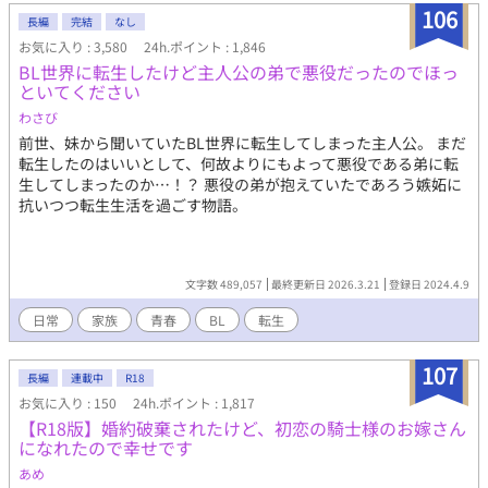
106
長編
完結
なし
お気に入り : 3,580
24h.ポイント : 1,846
BL世界に転生したけど主人公の弟で悪役だったのでほっ
といてください
わさび
前世、妹から聞いていたBL世界に転生してしまった主人公。 まだ
転生したのはいいとして、何故よりにもよって悪役である弟に転
生してしまったのか…！？ 悪役の弟が抱えていたであろう嫉妬に
抗いつつ転生生活を過ごす物語。
文字数 489,057
最終更新日 2026.3.21
登録日 2024.4.9
日常
家族
青春
BL
転生
107
長編
連載中
R18
お気に入り : 150
24h.ポイント : 1,817
【R18版】婚約破棄されたけど、初恋の騎士様のお嫁さん
になれたので幸せです
あめ