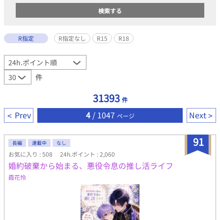
R指定
R指定なし
R15
R18
件
31393
件
Prev
4
/ 1047
Next
ページ
91
長編
連載中
なし
お気に入り : 508
24h.ポイント : 2,060
婚約破棄から始まる、悪役令息の推し活ライフ
霞花怜