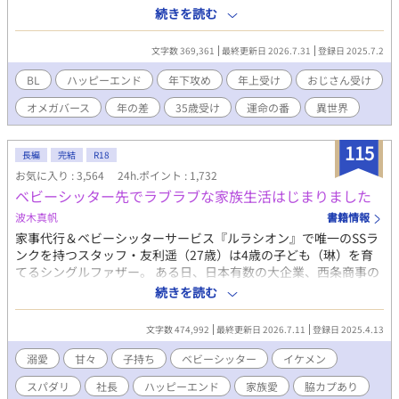
を知るたびに、畑で生きた彼の心は再び熱を帯びていく――。 🌾
続きを読む
こちらの作品は更新型連載です。 感想・お気に入り登録、とても
励みになりますのでよろしくお願いします！
文字数 369,361
最終更新日 2026.7.31
登録日 2025.7.2
BL
ハッピーエンド
年下攻め
年上受け
おじさん受け
オメガバース
年の差
35歳受け
運命の番
異世界
115
長編
完結
R18
お気に入り : 3,564
24h.ポイント : 1,732
ベビーシッター先でラブラブな家族生活はじまりました
波木真帆
書籍情報
家事代行＆ベビーシッターサービス『ルラシオン』で唯一のSSラ
ンクを持つスタッフ・友利遥（27歳）は4歳の子ども（琳）を育
てるシングルファザー。 ある日、日本有数の大企業、西条商事の
社長宅でのベビーシッター兼家事スタッフの依頼がきた。 拘束時
続きを読む
間が長いため琳に寂しい思いをさせるのではと迷いはあったもの
の、琳の優しい後押しがあって依頼を受けることにした。 恐ろし
文字数 474,992
最終更新日 2026.7.11
登録日 2025.4.13
く豪華なマンションで３歳の男の子のベビーシッターが始まり順
調な出だしだったがとんでもない事件が巻き起こり、しばらくの
溺愛
甘々
子持ち
ベビーシッター
イケメン
間、琳も一緒に社長宅で住み込みで働くことに。でもなぜか一緒
スパダリ
社長
ハッピーエンド
家族愛
脇カプあり
に暮らし始めてから西条さんとラブラブな雰囲気になってき