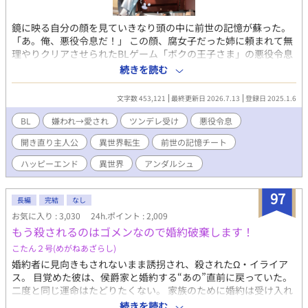
鏡に映る自分の顔を見ていきなり頭の中に前世の記憶が蘇った。
「あ。俺、悪役令息だ！」 この顔、腐女子だった姉に頼まれて無
理やりクリアさせられたBLゲーム「ボクの王子さま」の悪役令息
ことスノーデン公爵家長男、ミルリースだ。 確か、プライドが高
続きを読む
く、主役である人気者の次男レオリースを妬み虐げまくるザ・悪
役。 ということになっている。 そう。俺は何もしていない。なの
文字数 453,121
最終更新日 2026.7.13
登録日 2025.1.6
に一方的に「人気者の次男を妬んで虐める性格の悪い長男」とい
う役所にされてきたのだ。 いかんせん俺はクールな美少年すぎ
BL
嫌われ→愛され
ツンデレ受け
悪役令息
た。 伶俐な美貌と目の下のクマのせいで、黙っているだけで近寄
開き直り主人公
異世界転生
前世の記憶チート
りがたく見えてしまう。疲れてため息を吐けば「気だるい怠惰な
空気を滲ませ」ているように見え「何を思うのか、その瞳を忌々
ハッピーエンド
異世界
アンダルシュ
しげに燻らせていた」となるわけだ。 何をしても妬まれる。 成績
が上がった弟に「お前も頑張ったな」と微笑みかけただけで「首
97
席だからと弟を見下し、蔑むような笑みを口元に浮かべた」と言
長編
完結
なし
われた。さすがにその日は夜ベッドでこっそり泣いた。 成績だっ
お気に入り : 3,030
24h.ポイント : 2,009
て学年トップを維持してる。なのに「公爵家の権力を利用して裏
もう殺されるのはゴメンなので婚約破棄します！
から手を回し成績を操作している」と思われている。 なんでなん
こたん２号(めがねあざらし)
だ！なんなら寝る間も惜しんで頑張っているのに！ こんな感じで
全てが「悪役ムーブ」に変換されてしまう。 弟が可愛らしいタイ
婚約者に見向きもされないまま誘拐され、殺されたΩ・イライア
プで人懐こい愛されキャラなのもまた俺を悪役に見せるのに一役
ス。 目覚めた彼は、侯爵家と婚約する“あの”直前に戻っていた。
かっていた。 このままいったら主人公を虐げた冷酷な兄として断
二度と同じ運命はたどりたくない。 家族のために婚約は受け入れ
罪され、僻地で無念の死を遂げることになる。 おかしいだろう
るが、なんとか相手に嫌われて破談を狙うことに決める。 だが目
続きを読む