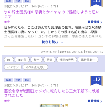
111
長編
完結
R18
しまったニコは――。 主人公が片思い相手の犬獣人に時間停止魔
お気に入り : 7,127
24h.ポイント : 1,791
法をかけてあれやこれやする話。 成分表：♡喘ぎ 潮吹き ゆるフ
氷の騎士団長様の悪妻とかイヤなので離婚しようと思い
ァンタジーな世界観です
ます
黄金
書籍情報
目が覚めたら、ここは読んでたBL漫画の世界。冷静冷淡な氷の騎
士団長様の妻になっていた。しかもその役は名前も出ない悪妻！
だったら離婚したい！ ユンネの野望は離婚、漫画の主人公を見た
い、という二つの事。 お供に老侍従ソマルデを伴って、主人公が
続きを読む
いる王宮に向かうのだった。 本編61話まで 番外編 なんか長くな
ってます。お付き合い下されば幸いです。 ※細目キャラが好きな
文字数 443,934
最終更新日 2024.6.30
登録日 2024.4.5
ので書いてます。 多くの方に読んでいただき嬉しいです。
コメント、お気に入り、しおり、イイねを沢山有難うございま
BL
年の差
騎士
悪妻
漫画の世界
異世界転生
す。
イケオジ
不憫&陽気受け
112
長編
完結
R18
お気に入り : 9,137
24h.ポイント : 1,789
悪役令息が戦闘狂オメガに転向したら王太子殿下に執着
されました
黄金
書籍情報