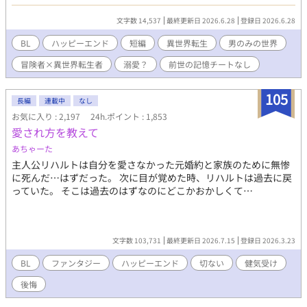
方に暮れていると、冒険者だという男が偶然現れて保護してくれ
た。 彼にお世話になりながら自立していこうと意気込む俺と、世
文字数 14,537
最終更新日 2026.6.28
登録日 2026.6.28
話はするが自立させたくない男。 そして俺は自分が何者かを知っ
て、流されるように男と暮らすことになる。 男だけの世界。誰で
BL
ハッピーエンド
短編
異世界転生
男のみの世界
も子供ができるけど、出産の描写はないです。 駆け足で完結まで
冒険者×異世界転生者
溺愛？
前世の記憶チートなし
ザッと書いて投稿しましたのでもしかしたら誤字脱字があるかと
思いますが、見つけ次第修正します。 誤字脱字報告ありがとうご
ざいます。助かります。
105
長編
連載中
なし
お気に入り : 2,197
24h.ポイント : 1,853
愛され方を教えて
あちゃーた
主人公リハルトは自分を愛さなかった元婚約と家族のために無惨
に死んだ…はずだった。 次に目が覚めた時、リハルトは過去に戻
っていた。 そこは過去のはずなのにどこかおかしくて…
文字数 103,731
最終更新日 2026.7.15
登録日 2026.3.23
BL
ファンタジー
ハッピーエンド
切ない
健気受け
後悔