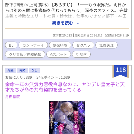
部下(神田)×上司(鈴木) 【あらすじ】 「――もう限界だ。明日か
らは別の人間に指導係を代わってもらう」 深夜のオフィス。 完璧
主義で冷徹なエリート社員・鈴木は、仕事のできない部下・神田
の指導係を降りることを宣言する。 神田は仕事でわざととしか思
続きを読む
えないミスを繰り返し、さらに事故と言い訳して鈴木に対してセ
クハラを行う。鈴木にとって神田は、生理的な嫌悪感を抱く対象
文字数 20,033
最終更新日 2026.8.6
登録日 2026.7.19
だった。 しかしその瞬間、神田は豹変。大柄な体躯で鈴木を組み
伏せ、鈴木が誰にも明かさず隠し続けてきた身体の秘密——
BL
カントボーイ
快楽堕ち
セクハラ
無理矢理
**「カント」**であることを暴いてしまう。
クリ責め／連続絶頂
Gスポット
♡喘ぎ
118
短編
完結
なし
お気に入り : 889
24h.ポイント : 1,689
余命一年の無気力悪役令息なのに、ヤンデレ皇太子と天
才たちが命の共有契約を迫ってくる
月夜 闇花