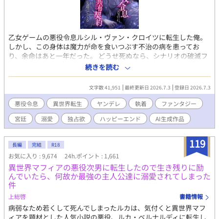
乙女ゲームの悪役令息ルシル・ヴァン・クロイツに転生した俺。
しかし、この身体は魔力が命を食いつぶす不治の病を患ってお
り、余命はあと一年だった。 どうせ死ぬなら、シナリオの破滅フ
ラグを回避し、誰の記憶にも残らず静かに消え去りたい。 そう願
続きを読む
って王太子アルフレッドに婚約破棄を申し出た。 ――だが、それ
がすべての狂気の始まりだった。 「君の手はひどく冷たいね。ま
文字数 41,951
最終更新日 2026.7.3
登録日 2026.7.3
るで死人のようだ。……婚約の破棄は認めない」 何も望まず、た
だ消えようとするルシルの儚げな諦観は、逆に攻略対象たちのド
悪役令息
異世界転生
ヤンデレ
執着
ファンタジー
ス黒い支配欲と執着に火をつけてしまう。 ヤンデレ王太子アルフ
宮廷
溺愛
独占欲
ハッピーエンド
AI生成作品
レッドの圧倒的な拘束。 実直な騎士ガレッドの盲目的な献身。 天
才魔術師ノアの狂気的な探究。 ルシルが死の淵へ沈み込もうとし
たとき、三人は神の理に逆らう禁忌の魔術を実行する。 それは、
119
長編
完結
R18
自らの命と魔力をルシルの身体へ直接繋ぎ止める『命の共有契
お気に入り : 9,674
24h.ポイント : 1,661
約』だった――。 「君はもう、どこへも行けない。永遠に、私た
異世界マフィアの悪役次男に転生したので生き残りに励
ちと共にあるんだ」 死んで逃げることすら許されない豪奢な鳥籠
んでいたら、何故か最強の主人公達に溺愛されてしまった
の中、悪役令息は息が詰まるほど甘い絶望と幸福に溺れていく。
件
ヤンデレ執着BLファンタジー、ここに開幕。
上総啓
書籍情報
病弱なため若くして死んでしまったルカは、気付くと異世界マフ
ィアを題材とした人気小説の悪役、ルカ・ベルナルディに転生し