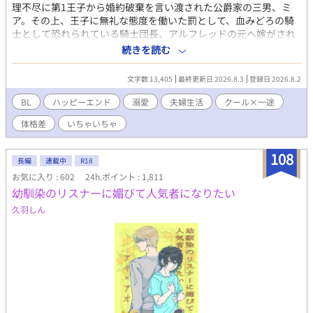
理不尽に第1王子から婚約破棄を言い渡された公爵家の三男、ミ
ア。その上、王子に無礼な態度を働いた罰として、血みどろの騎
士として恐れられている騎士団長、アルフレッドの元へ嫁がされ
ることに。 しかし、アルフレッドはミアの初恋の人で...。 この恋
続きを読む
は一方通行、きっと愛してはもらえない。それでも好きな人のそ
ばにいられるならそれでいい。そんな気持ちで嫁いだミアだった
文字数 13,405
最終更新日 2026.8.3
登録日 2026.8.2
が、アルフレッドは、ミアをどうやら溺愛してくれているようで
_？ 「…お前は、本当に愛らしいな」 「や、やめてください…！
BL
ハッピーエンド
溺愛
夫婦生活
クール×一途
心臓が持たないです…！」 山も谷もない、いちゃいちゃ新婚カッ
体格差
いちゃいちゃ
プルのお話。 ────── ※現在連載中の作品のR18版です(更新
は通常版が先になります) ※主人公の年齢を変更しています。
※R18部分の追加以外に内容の大きな変更はありません。
108
長編
連載中
R18
お気に入り : 602
24h.ポイント : 1,811
幼馴染のリスナーに媚びて人気者になりたい
久羽しん