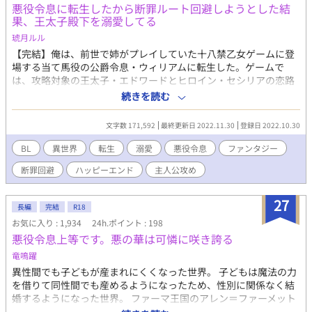
悪役令息に転生したから断罪ルート回避しようとした結
ブルヒーロー、男性妊娠、近親描写が苦手な方はUターンくださ
果、王太子殿下を溺愛してる
い。
琥月ルル
【完結】俺は、前世で姉がプレイしていた十八禁乙女ゲームに登
場する当て馬役の公爵令息・ウィリアムに転生した。ゲームで
は、攻略対象の王太子・エドワードとヒロイン・セシリアの恋路
を邪魔する悪役として断罪され、ウィリアムは悲惨な結末を迎え
続きを読む
る。ところが、断罪ルートを回避するためにゲームとは違う行動
を重ねるうちに、エドワードに惹かれていく自分に気付く。それ
文字数 171,592
最終更新日 2022.11.30
登録日 2022.10.30
に、なんとエドワードも俺を特別な存在だと思ってくれているよ
うで…！？そんな期待に胸を高鳴らせていた俺だったが、ヒロイ
BL
異世界
転生
溺愛
悪役令息
ファンタジー
ン・セシリアの乱入で俺たちの恋は予期せぬ大波乱の予感！？ 黒
断罪回避
ハッピーエンド
主人公攻め
髪垂れ目・ゆるふわ系のフェロモンあふれる無自覚スパダリな超
絶美形の悪役令息(？)と、金髪碧眼・全てが完璧だけど裏で死ぬ
ほど努力してる美人系の王子様(攻略対象)が織りなす、切なくも
27
長編
完結
R18
甘く幸せな恋の物語。 ※主人公が攻めです。王子様(受け)を溺愛
お気に入り : 1,934
24h.ポイント : 198
します。攻めも受けもお互いに一途。糖度高め。 ※えろは後半に
悪役令息上等です。悪の華は可憐に咲き誇る
集中してます。キスやえっちなど、いちゃいちゃメインの話には
タイトルの後に♡がつきます。
竜鳴躍
異性間でも子どもが産まれにくくなった世界。 子どもは魔法の力
を借りて同性間でも産めるようになったため、性別に関係なく結
婚するようになった世界。 ファーマ王国のアレン＝ファーメット
公爵令息は、白銀に近い髪に真っ赤な瞳、真っ白な肌を持つ。 神