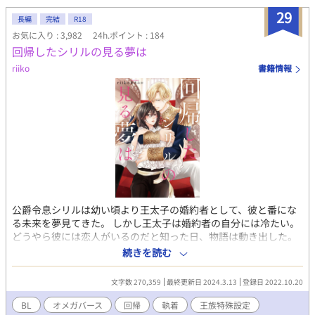
すが、番号通りに読んでいただけましたら問題ありません。投稿
29
予約ミスしないよう気を付けます！
長編
完結
R18
お気に入り : 3,982
24h.ポイント : 184
回帰したシリルの見る夢は
riiko
書籍情報
公爵令息シリルは幼い頃より王太子の婚約者として、彼と番にな
る未来を夢見てきた。 しかし王太子は婚約者の自分には冷たい。
どうやら彼には恋人がいるのだと知った日、物語は動き出した。
嫉妬に狂い断罪されたシリルは、何故だかきっかけの日に回帰し
続きを読む
た。そして回帰前には見えなかったことが少しずつ見えてきて、
本当に望む夢が何かを徐々に思い出す。 執着をやめた途端、執着
文字数 270,359
最終更新日 2024.3.13
登録日 2022.10.20
される側になったオメガが、次こそ間違えないようにと、可愛く
も真面目に奮闘する物語！ 執着アルファ×回帰オメガ 本編では明
BL
オメガバース
回帰
執着
王族特殊設定