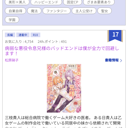
優しい眼差しに戻ってほしいのに、日が経つ毎に状況は悪くな
美形×美人
ハッピーエンド
固定CP
ざまあ要素あり
る。 そんなある日、僕は目を疑うものを見てしまった。 攻め・威
自業自得
魔法
ファンタジー
主人公受け
聖女
圧系美形 受け・浮世離れ系美人 （HOTランキング最高３位、頂き
ました。たくさんの閲覧ありがとうございます！） （第12回BL大
学園
賞にて、奨励賞を頂きました。たくさんの応援、ありがとうござ
いました！） ※ざまぁというより自業自得 ※序盤は暗めですが
17
甘々になっていきます ※本編６０話（約16万字）＋番外編数話く
長編
連載中
R18
らい ※残酷描写あります ※ R18は後半に
お気に入り : 4,754
24h.ポイント : 491
病弱な悪役令息兄様のバッドエンドは僕が全力で回避し
ます！
松原硝子
書籍情報
三枝貴人は総合病院で働くゲーム大好きの医者。 ある日貴人は乙
女ゲームの制作会社で働いている同居中の妹から依頼されて開発