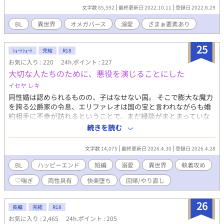
断罪され、処罰を受けた。 家からも国からも追放された「悪役
文字数 85,592
最終更新日 2022.10.11
登録日 2022.8.29
令息」のアクアは一人歩き始めるのだが、その先に待っているも
のは……。 ど緩いオメガバース設定を使っています（ユルユ
BL
異世界
オメガバース
溺愛
ざまぁ要素あり
ル……） ＢＬでＲ18です！ ＨＯＴランキング１１位ありがとう
ございます！ ＢＬ1位ありがとうございます！ 不調明けで元気
25
に舞い踊っております！(´艸｀*)ﾋｬｯﾎｳ！
ｼｮｰﾄｼｮｰﾄ
完結
R18
お気に入り : 220
24h.ポイント : 227
大切な人たちのために、悪役を演じることにした
イセヤ レキ
同性婚は認められるものの、子はなせない国。 そこで膨大な魔力
を誇る公爵家の令息、エリファレオは国の宝と言われながらも婚
約相手に不幸が訪れるということで、まだ縁談がまとまっていな
かった。 アカデミーにおける親友でもあり、たった一人の王子で
続きを読む
もあるアダルバードから求婚されたものの、血筋や相手に降りか
かる不幸が気になり、その申し出を断るエリファレオ。 諦めない
文字数 14,075
最終更新日 2026.4.30
登録日 2026.4.28
王子と家門から逃げて自分と結婚しよう、と言ってエリファレオ
に手を差し伸べたのは義母弟のジェレミーだったが、エリファレ
BL
ハッピーエンド
短編
溺愛
異世界
執着攻め
オはアダルバードと同じ理由でジェレミーの提案を断った。 アダ
♡喘ぎ
両性具有
快楽堕ち
回帰/やり直し
ルバードとジェレミーは、お互いがいるからエリファレオが自分
の手を取らないのだ、と勘違いをした結果、エリファレオを巡っ
て決闘をすることになる。 決闘の見届け人から呼びつけられたエ
26
長編
完結
R18
リファレオが目にしたのは、死にそうになった二人の姿で――？
お気に入り : 2,465
24h.ポイント : 205
攻：王子＆異母弟 受：美人な公爵令息 全１２話、完結済。 ※ダ