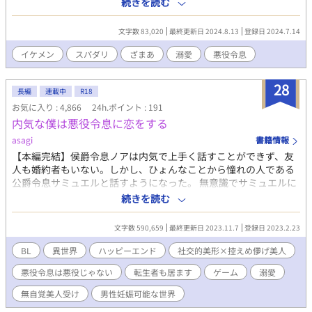
続きを読む
秘的で美しい姿に王子に見初められた彼は公爵家の長男でありな
がら唯一の王子の婚約者に選ばれてしまった。どこに行くにも欠
文字数 83,020
最終更新日 2024.8.13
登録日 2024.7.14
かせない大きな日傘。日に焼けると爛れてしまいかねない皮膚。
公爵家は両親とも黒髪黒目であるが、彼一人が色が違う。 それは
イケメン
スパダリ
ざまあ
溺愛
悪役令息
彼が全てアルビノだったからなのに、成長した教養のない王子
は、アレンを魔女扱いした上、聖女らしき男爵令嬢に現を抜かし
28
て婚約破棄の上スラム街に追放してしまう。 だが、王子は知らな
長編
連載中
R18
い。 アレンにも王位継承権があることを。 従者を一人連れてスラ
お気に入り : 4,866
24h.ポイント : 191
ムに行ったアレンは、イケメンでスパダリな従者に溺愛されなが
内気な僕は悪役令息に恋をする
らスラムを改革していって……！？ *誤字報告ありがとうござい
asagi
書籍情報
ます！ *カエサル＝プレート 修正しました。
【本編完結】侯爵令息ノアは内気で上手く話すことができず、友
人も婚約者もいない。しかし、ひょんなことから憧れの人である
公爵令息サミュエルと話すようになった。 無意識でサミュエルに
惹かれていくノア。でも、サミュエルは王太子の婚約者で、それ
続きを読む
は叶うはずもない想い……。 一方で、学園では大きな騒ぎが起こ
っていた。編入してきた男爵令息アシェルがどうやらことの中心
文字数 590,659
最終更新日 2023.11.7
登録日 2023.2.23
にいるようで。 その騒ぎはノアとサミュエルを飲み込むほど拡大
していき――。 自分に自信を持てない内気な青年ノアと社交的な
BL
異世界
ハッピーエンド
社交的美形×控えめ儚げ美人
青年サミュエルの恋の物語。 ノア→侯爵家嫡男。受。 サミュエル
悪役令息は悪役じゃない
転生者も居ます
ゲーム
溺愛
→公爵家三男。王太子の婚約者。次期王配予定。攻。 アシェル→
男爵家養子。元平民。 BLゲーム要素があります。 世界観として男
無自覚美人受け
男性妊娠可能な世界
性妊娠可能な設定です。 ※138と139で公開日時が前後しておりま