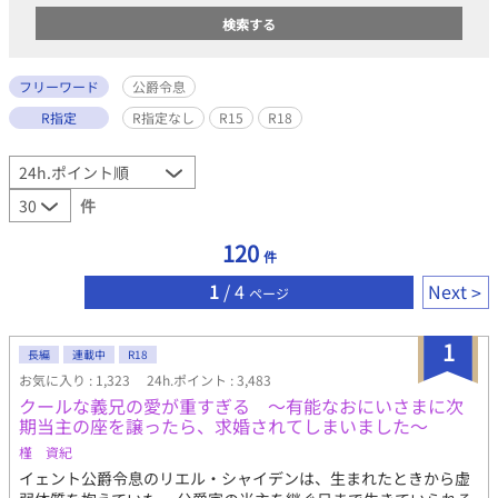
フリーワード
公爵令息
R指定
R指定なし
R15
R18
件
120
件
1
/ 4
Next
ページ
1
長編
連載中
R18
お気に入り : 1,323
24h.ポイント : 3,483
クールな義兄の愛が重すぎる ～有能なおにいさまに次
期当主の座を譲ったら、求婚されてしまいました～
槿 資紀
イェント公爵令息のリエル・シャイデンは、生まれたときから虚