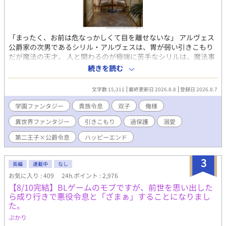
「まったく、お前は危なっかしくて目を離せないな」 アルヴェス
公爵家の次男であるシリル・アルヴェスは、胃が弱い引きこもり
だが魔法の天才。 人と関わるのが極端に苦手なシリルは、魔法事
業で儲けたお金で建てた温室でぬくぬくハッピー引きこもりライ
続きを読む
フを送っていた。 そんなある日、シリルは双子の姉が学園で何者
かに突き落とされたことを父から知らされる。 その直後、王太子
文字数 15,311
最終更新日 2026.8.8
登録日 2026.8.7
の婚約者候補として名が挙がっている姉の世間体を気にした父
に、姉のフリをして学園に潜入し、犯人を突き止めるよう言われ
学園ファンタジー
貴族令息
双子
俺様
家を追い出されてしまう。 潜入一日目の放課後、校内で迷子にな
異世界ファンタジー
引きこもり
過保護
溺愛
ったシリルは、姉と同じように階段から誰かが突き落とされた瞬
間を目撃し、咄嗟に助けに入る。 しかし、助けたのは氷狼殿下と
第二王子×公爵令息
ハッピーエンド
恐れられているディオン・オラージュ第二王子殿下だった。 しか
も、ディオンは変装していたシリルを一発で見破って……？ 「こ
3
の事件、俺たちで解決するぞ。それまで、貴様は俺と相部屋だ」
長編
連載中
なし
「きょ、拒否権は……？」 不愛想で冷たく、黒いうわさが絶えな
お気に入り : 409
24h.ポイント : 2,976
いディオンはなぜか次第に過保護になっていき……？ 人を寄せ付
【8/10完結】BLゲームのモブですが、前世を思い出した
けない氷狼王子×胃弱引きこもり公爵令息の胃薬必須の学園ファ
ら成り行きで悪役令息と「ざまぁ」することになりまし
ンタジー!! ※ライトBLです。 ※毎日0：00更新です。 ※カクヨム
た。
のほうにも掲載しております。
ぷかり