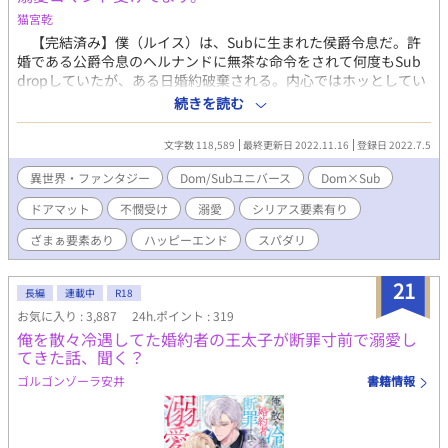
猫宮乾
【完結済み】僕（ルイス）は、Subに生まれた侯爵令息だ。許
婚である公爵令息のヘルナンドに無茶な命令をされて何度もSub
dropしていたが、ある日婚約破棄される。内心ではホッとしてい
た僕に対し、その時、その場にいたクライヴ第二王子殿下が、新
続きを読む
しい婚約者に立候補すると言い出した。以後、Domであるクライ
ヴ殿下に溺愛され、愛に溢れるコマンドを囁かれ、僕の悲惨だっ
文字数 118,589
最終更新日 2022.11.16
登録日 2022.7.5
たこれまでの境遇が一変する。※異世界婚約破棄×Dom/Subユニ
バースのお話です。独自設定も含まれます。（☆）挿入無し性描
異世界・ファンタジー
Dom/Subユニバース
Dom×Sub
写、（★）挿入有り性描写です。第10回BL大賞応募作です。応
ドアマット
不憫受け
溺愛
シリアス要素有り
援・ご投票していただけましたら嬉しいです！ ▼一日２話以上
更新。あと、（微弱ですが）ざまぁ要素が含まれます。D/Sお好き
ざまぁ要素あり
ハッピーエンド
スパダリ
な方のほか、D/Sご存じなくとも婚約破棄系好きな方にもお楽し
みいただけましたら嬉しいです！（性描写に痛い系は含まれませ
21
ん。ただ、たまに激しい時があります）
長編
連載中
R18
お気に入り : 3,887
24h.ポイント : 319
俺を散々冷遇してた婚約者の王太子が断罪寸前で溺愛し
てきた話、聞く？
ゴルゴンゾーラ安井
書籍情報