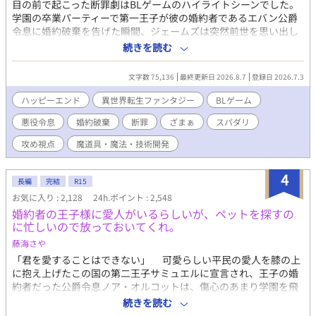
目の前で起こった断罪劇はBLゲームのハイライトシーンでした。
学園の卒業パーティーで第一王子が彼の婚約者であるエバン公爵
令息に婚約破棄を告げた瞬間、ジェームズは突然前世を思い出し
た。 どうやらここはBLゲームの世界で、自分はそのモブキャラら
続きを読む
しい。 とはいえ、全てがゲームの通りというわけではなく、現実
のエバンは悪役令息らしからぬ品行方正な人物だった。 しかし、
文字数 75,136
最終更新日 2026.8.7
登録日 2026.7.3
ゲームの強制力のなせる業なのか、エバンはシナリオ通りに社交
界を追われ行方不明になってしまう。 このままではいけない！ こ
ハッピーエンド
異世界転生ファンタジー
BLゲーム
れはエンディング後の世界を生きる成金モブが悪役令息を幸せに
悪役令息
婚約破棄
断罪
ざまぁ
スパダリ
するための物語。 8/10の完結まで予約投稿済です。
攻め視点
魔道具・魔法・技術開発
4
長編
完結
R15
お気に入り : 2,128
24h.ポイント : 2,548
婚約者の王子様に愛人がいるらしいが、ペットを探すの
に忙しいので放っておいてくれ。
藤海さや
「君を愛することはできない」 可愛らしい平民の愛人を膝の上
に抱え上げたこの国の第二王子サミュエルに宣言され、王子の婚
約者だった公爵令息ノア・オルコットは、傷心のあまり学園を飛
び出してしまった……というのが学園の生徒たちの認識である。
続きを読む
だがノアの本当の目的は、行方不明の自分のペット（魔王の側