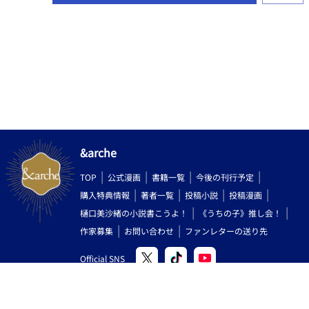
&arche
TOP
公式漫画
書籍一覧
今後の刊行予定
購入特典情報
著者一覧
投稿小説
投稿漫画
樋口美沙緒の小説書こうよ！
《うちの子》推し会！
作家募集
お問い合わせ
ファンレターの送り先
Official SNS