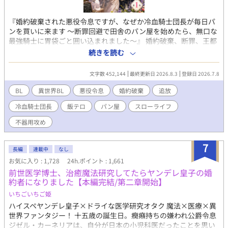
『婚約破棄された悪役令息ですが、なぜか冷血騎士団長が毎日パ
ンを買いに来ます 〜断罪回避で田舎のパン屋を始めたら、無口な
最強騎士に胃袋ごと囲い込まれました〜』 婚約破棄、断罪、王都
追放。 公爵令息ノア・ラザフォードは、王宮の夜会で王子からそ
続きを読む
う告げられた瞬間、心の中で歓喜した。 なぜなら彼は、前世の記
憶を持つ転生者。 この世界が乙女ゲームに似ており、自分が“悪
文字数 452,144
最終更新日 2026.8.3
登録日 2026.7.8
役令息”として破滅する運命だと知っていたからだ。 けれど、王子
への未練など一切ない。 面倒な貴族社会から逃げられるなら、追
BL
異世界BL
悪役令息
婚約破棄
追放
放なんてむしろ大歓迎。 「よし、田舎でパン屋をやろう」 そうし
冷血騎士団長
飯テロ
パン屋
スローライフ
てノアは辺境の町で、小さなパン屋《白猫ベーカリー》を開く。
焼きたてのミルクパン、焦がしバター塩パン、森苺のジャムパ
不器用攻め
ン。 ようやく手に入れた平穏なスローライフ。 ……のはずだっ
た。 開店初日、店に現れたのは、王国最強と恐れられる冷血騎士
7
団長アゼル・グレイヴ。 無口。 無表情。 目つきが怖い。 なのに
長編
連載中
なし
彼は、毎朝誰より早く店に来て、ノアのパンを大量に買ってい
お気に入り : 1,728
24h.ポイント : 1,661
く。 「今日も来たんですか？」 「来た」 「昨日も一昨日も来まし
前世医学博士、治癒魔法研究してたらヤンデレ皇子の婚
たよね」 「明日も来る」 ノアは思った。 この人、よほどパンが
約者になりました【本編完結/第二章開始】
好きなんだな、と。 しかしアゼルが見ているのは、パンだけでは
いちごいちご姫
なかった。 ノアが疲れていれば黙って手伝い、王都からの嫌がら
せには無表情で圧をかけ、元婚約者の王子が現れれば静かに剣の
ハイスペヤンデレ皇子×ドライな医学研究オタク 魔法×医療×異
柄へ手を置く。 「この店に手を出すな。ノアにもだ」 パン目当て
世界ファンタジー！ 十五歳の誕生日。癇癪持ちの嫌われ公爵令息
だと思い込む悪役令息と、店主ごと囲い込みたい冷血騎士団長。
ジゼル・カーネリアは、自分が日本の小児科医だったことを思い