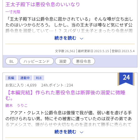
王太子殿下は悪役令息のいいなり
っても、僕のフェロモンは微弱すぎて誰にも感じ取れないし、発
情期だって来たことがない。オメガの弱点がなければベータとし
一寸光陰
て薬師見習いになってもいい。さあ、隣国へ出発だ！ と意気込
「王太子殿下は公爵令息に誑かされている」 そんな噂が立ち出し
んだ僕の前に、盗賊が現れた。腕力も頭脳もなく出来る事といっ
たのはいつからだろう。 しかし、当の王太子は噂など気にせず公
たら薬草を育てることと調薬くらいの僕が選べるのは、「死」か
爵令息を溺愛していて…！？ スパダリ王太子とまったり令息が周
「死んだほうがマシ」の二択だけ。せっかく自由になれたのにと
囲の勘違いを自然と解いていきながら、甘々な日々を送る話で
続きを読む
絶望しているその時、僕の前に現れたのは……。溺愛獣人王弟×
す。 ハッピーエンドが大好きな私が気ままに書きます。最後まで
自己肯定感は低いし自信はないけれどときおり破天荒な行動を起
応援していただけると嬉しいです。 書き終わっているので完結保
こす家出令息のオメガバース。 11/1から始まりました、「第13回
文字数 26,562
最終更新日 2023.5.15
登録日 2023.5.4
証です。
BL大賞」に参加しています。投票、ブクマ、いいね、しおり、感
BL
ハッピーエンド
溺愛
悪役令息
想などで応援していただけると嬉しいです！最後まで頑張りま
す！
24
長編
連載中
R18
お気に入り : 4,699
24h.ポイント : 234
【本編完結】作られた悪役令息は断罪後の溺愛に微睡
む。
鏑木 うりこ
アクア・クレスト公爵令息は傲慢で我が儘、弱い者を虐げる手
の付けられない男。特にその被害に遭っていたのは双子の弟であ
るアメシスで、嫌がらせや大切なものを盗まれて勝手に売られて
しまうなど日常茶飯事であった。とうとう学園の卒業パーティで
続きを読む
アクアはアメシスの婚約者であるこの国の王太子に今までの罪を