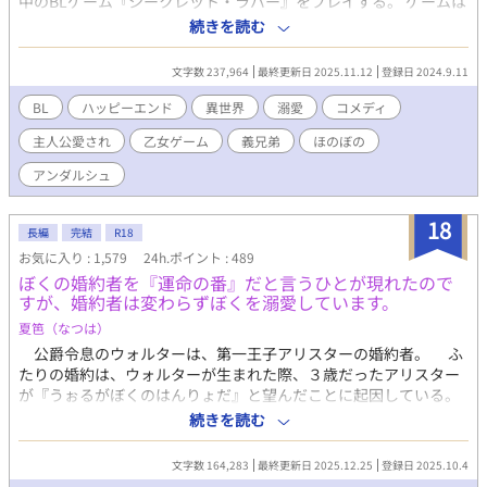
中のBLゲーム『シークレット・ラバー』をプレイする。 ゲームは
「レイ・ヴァイオレット」という公爵令息をさまざまなキャラク
続きを読む
ターが攻略するというもので、攻略対象が1人だけという斬新なゲ
ームだった。 プレイヤーは複数のキャラクターから気に入った主
文字数 237,964
最終更新日 2025.11.12
登録日 2024.9.11
人公を選んでプレイし、レイを攻略する。 一緒に渡された設定資
料には、主人公のライバル役として登場し、最後には断罪される
BL
ハッピーエンド
異世界
溺愛
コメディ
レイの婚約者「アシュリー・クロフォード」についての裏設定も
主人公愛され
乙女ゲーム
義兄弟
ほのぼの
書かれていた。 ゲームでは主人公をいじめ倒すアシュリー。だが
実は体が弱く、さらに顔と手足を除く体のあちこちに謎の湿疹が
アンダルシュ
できており、常に体調が悪かった。 両親やごく親しい周囲の人間
以外には病弱であることを隠していたため、レイの目にはいつも
18
不機嫌でわがままな婚約者としてしか映っていなかったのだ。 設
長編
完結
R18
定資料を読んだ三枝は「アシュリーが可哀想すぎる！」とアシュ
お気に入り : 1,579
24h.ポイント : 489
リー推しになる。 「もしも俺がアシュリーの兄弟や親友だったら
ぼくの婚約者を『運命の番』だと言うひとが現れたので
こんな結末にさせないのに！」 そんな中、通勤途中の事故で死ん
すが、婚約者は変わらずぼくを溺愛しています。
だ三枝は名前しか出てこないアシュリーの義弟、「ルイス・クロ
夏笆（なつは）
フォードに転生する。前世の記憶を取り戻したルイスは推しであ
り兄のアシュリーを幸せにする為、全力でバッドエンド回避計画
公爵令息のウォルターは、第一王子アリスターの婚約者。 ふ
を実行するのだが――！？
たりの婚約は、ウォルターが生まれた際、３歳だったアリスター
が『うぉるがぼくのはんりょだ』と望んだことに起因している。
そうして生まれてすぐアリスターの婚約者となったウォルター
続きを読む
も、やがて18歳。 初めての発情期を迎えようかという年齢にな
った。 これまで、大切にウォルターを慈しみ、その身体を拓い
文字数 164,283
最終更新日 2025.12.25
登録日 2025.10.4
て来たアリスターは、やがて来るその日を心待ちにしている。