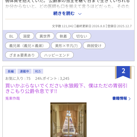
弱体質を抱えていた。 公爵家の当主を継ぐ日まで生きていられる
か分からないと、どの医師も口を揃えて言うほどだった。 そのた
め、リエルの代わりに当主を継ぐべく、分家筋から養子をとるこ
続きを読む
とになった。そうしてリエルの前に表れたのがアウレールだっ
た。 アウレールはリエルに献身的に寄り添い、懸命の看病にあた
文字数 121,042
最終更新日 2026.8.8
登録日 2025.12.7
った。 その甲斐あって、リエルは奇跡の回復を果たした。 そし
て、リエルは、誰よりも自分の生存を諦めなかった義兄の虜にな
BL
溺愛
異世界
執着
切ない
った。 義兄は容姿も能力も完全無欠で、公爵家の次期当主として
義兄弟（義兄×義弟）
美形×平凡(?)
病弱受け
文句のつけようがない逸材だった。 そんな義兄に憧れ、その後を
追って、難関の王立学院に合格を果たしたリエルだったが、入学
ざまぁ要素あり
ハッピーエンド
直前のある日、現公爵の父に「跡継ぎをアウレールからお前に戻
す」と告げられ――――。 完璧な義兄×虚弱受け すれ違いラブ
2
ロマンス
長編
連載中
R15
お気に入り : 75
24h.ポイント : 3,245
買いかぶらないでください氷狼殿下、僕はただの胃弱引
きこもり公爵令息です!!
兎束作哉
書籍情報