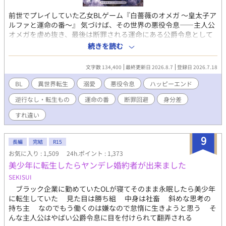
が現れ、カイラスへ異常な執着を見せ始める。 そして海の向こう
では、一つの事件が静かに動き始めていた。 「これでお前は何者
前世でプレイしていた乙女BLゲーム『白薔薇のオメガ ～皇太子ア
でもない。窮屈な立場など捨てて俺の番になれ」 医療、政治、恋
ルファと運命の番～』 気づけば、その世界の悪役令息――主人公
愛、そして海を舞台にした新たな冒険。研究一筋の元小児科医
オメガを虐め抜き、最後は断罪される運命にある公爵令息として
は、大切な人を守るため、再び帝国を揺るがす運命へ飛び込んで
転生していた。 「終わった。破滅フラグしかない」 生き延びる方
続きを読む
いく。
法はただ一つ。主人公にも、攻略対象の皇太子にも、とにかく近
づかないこと。ベッドサイドの引き出しに隠した一冊のノートを
文字数 134,400
最終更新日 2026.8.7
登録日 2026.7.18
頼りに、目立たず大人しく生きようと決めたはずだった。 なのに
――避ければ避けるほど、皇太子アルファの瞳に映る自分が、ど
BL
異世界転生
溺愛
悪役令息
ハッピーエンド
うしようもなく色濃くなっていく。 「見つけた。ようやく会え
逆行なし・転生もの
運命の番
断罪回避
身分差
た。」 冷徹で合理主義、誰にも興味を示さないはずの皇太子が、
なぜか自分だけを見ている。 シナリオにない執着から逃げ切れる
すれ違い
のか。それとも――。 破滅回避のため逃げたはずが、逃げ切れな
いほどの溺愛に包まれていく、異世界転生オメガバースBL。
9
長編
完結
R15
お気に入り : 1,509
24h.ポイント : 1,373
美少年に転生したらヤンデレ婚約者が出来ました
SEKISUI
ブラック企業に勤めていたOLが寝てそのまま永眠したら美少年
に転生していた 見た目は勝ち組 中身は社畜 斜めな思考の
持ち主 なのでもう働くのは嫌なので怠惰に生きようと思う そ
んな主人公はやばい公爵令息に目を付けられて翻弄される