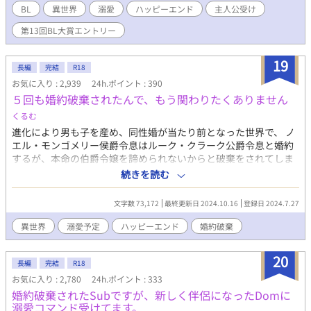
しかし、そんな幸せな日々に一石を投じるかのように、アリスタ
BL
異世界
溺愛
ハッピーエンド
主人公受け
ーの運命の番を名乗る男爵令息が現れる。 男性しか存在しな
第13回BL大賞エントリー
い、オメガバースの世界です。 改定前のものが、小説家に
なろうに掲載してあります。 ※蔑視する内容を含みます。
19
長編
完結
R18
お気に入り : 2,939
24h.ポイント : 390
５回も婚約破棄されたんで、もう関わりたくありません
くるむ
進化により男も子を産め、同性婚が当たり前となった世界で、 ノ
エル・モンゴメリー侯爵令息はルーク・クラーク公爵令息と婚約
するが、本命の伯爵令嬢を諦められないからと破棄をされてしま
う。その後辛い日々を送り若くして死んでしまうが、なぜかいつ
続きを読む
も婚約破棄をされる朝に巻き戻ってしまう。しかも５回も。 だが
６回目に巻き戻った時、婚約破棄当時ではなく、ルークと婚約す
文字数 73,172
最終更新日 2024.10.16
登録日 2024.7.27
る前まで巻き戻っていた。 今度こそ、自分が不幸になる切っ掛け
となるルークに近づかないようにと決意するノエルだが……。
異世界
溺愛予定
ハッピーエンド
婚約破棄
20
長編
完結
R18
お気に入り : 2,780
24h.ポイント : 333
婚約破棄されたSubですが、新しく伴侶になったDomに
溺愛コマンド受けてます。