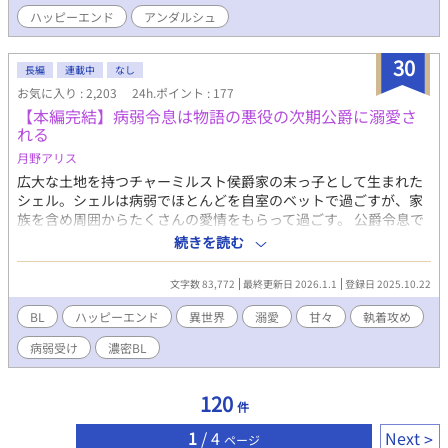
かされなかった、回帰前の出来事は外伝に掲載しております。 性
ハッピーエンド
アンダルシュ
描写が入るシーンは ※マークをタイトルにつけます。 物語お楽し
みいただけたら幸いです。 ＊＊＊ 2022.12.26「第10回BL小説大
賞」で奨励賞をいただきました！ 応援してくれた皆様のお陰で
30
長編
連載中
なし
す。 ご投票いただけた方、お読みくださった方、本当にありがと
お気に入り : 2,203
24h.ポイント : 177
うございました!! ☆☆☆ 2024.3.13 書籍発売＆レンタル開始い
【本編完結】病弱令息は物語の悪役の次期公爵に溺愛さ
たしました!!!! 応援してくださった読者さまのお陰でございます。
れる
本当にありがとうございます。書籍化にあたり連載時よりも読み
やすく書き直しました。お楽しみいただけたら幸いです。
月野アリス
広大な土地を持つチャーミルスト侯爵家の末っ子として生まれた
シェル。シェルは病弱でほとんどを自室のベットで過ごすが、家
族を含め周囲からたくさんの愛情をもらって過ごす。 公爵令息‪で
婚約者のレオンスティードもシェルを溺愛しているが、シェルに
続きを読む
は悩み事があって……？ そんな矢先、チャーミルスト公爵家に新
しく入ったメイド、リアからここは物語の世界だと教えられる。
文字数 83,772
最終更新日 2026.1.1
登録日 2025.10.22
どうやらその物語では、シェルのために「幻の万能薬の花」をめ
ぐって、レオンスティードと主人公一行が対立し、レオンスティ
BL
ハッピーエンド
異世界
溺愛
甘々
執着攻め
ードは悪役として悲しい結末をむかえるそうだ。 シェルはレオン
病弱受け
濃密BL
スティードのため、婚約者の悪役化を回避する…！ 甘々×∞の糖
度10,000% 登場人物みんないい人なのでストレスフリーです^^*
無自覚ヤンデレ溺愛スパダリ‪次期公爵‬×天真爛漫な病弱健気令息
120
件
初投稿のため不慣れな点があるかと思いますがよろしくお願いい
たします！感想くださったら励みになります……！
1
/ 4
Next
ページ