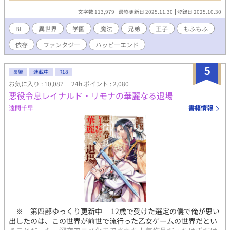
近だったらしい）の捜索だった。通りすがりの魔族に道を尋ねて
文字数 113,979
最終更新日 2025.11.30
登録日 2025.10.30
目的地へ向かう途中、ノアは完璧な変装をしていたにも関わら
ず、何故かノアを追ってきたらしい王子サミュエルに捕まってし
BL
異世界
学園
魔法
兄弟
王子
もふもふ
まう。 ◇拙作「僕が勇者に殺された件。」に出てきたノアの話で
依存
ファンタジー
ハッピーエンド
すが、一応単体でも読めます。 ◇テキトー設定。細かいツッコミ
はご容赦ください。見切り発車なので不定期更新となります。
5
長編
連載中
R18
お気に入り : 10,087
24h.ポイント : 2,080
悪役令息レイナルド・リモナの華麗なる退場
遠間千早
書籍情報
※ 第四部ゆっくり更新中 12歳で受けた選定の儀で俺が思い
出したのは、この世界が前世で流行った乙女ゲームの世界だとい