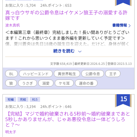
の実行犯に仕立て上げられる森人の青年――ヴァル。 一度目の
お気に入り : 5,704
24h.ポイント : 653
人生では、結果的に自分を死へ追いやった男。 だが、その裏で
真っ白ウサギの公爵令息はイケメン狼王子の溺愛する許
彼もまた義母の犠牲者だった。 破滅の未来を知るリュシアン
嫁です
は、誰よりも早く彼を救い出そうとする。 無能と蔑まれた公爵
令息と、利用されるはずだった森人の青年。 ――今度こそ、誰
波木真帆
書籍情報
にも人生を奪わせない。 ※表紙はフリー素材を使用させていただ
＜本編第三章（最終章）完結しました！長い間ありがとうござい
いています。
ます！これから思いつくまま番外編を更新していく予定です＞
僕、夏川蒼央は先日18歳の誕生日を迎えた。だけど、身体が弱く
この18年の間、病院の外に出たことはほんとどない。治りもしな
続きを読む
い病気に疲れ果てた両親に捨てられ、誰からも必要とされない僕
は、生きることを諦め、死ぬのを待ち侘びるだけの毎日を過ごし
文字数 658,419
最終更新日 2026.6.25
登録日 2023.5.13
ていた。そして、ようやく僕の命が尽きやっと親孝行ができた。
これで楽になる……そう思っていたのに、気がつくと僕は新たな
BL
ハッピーエンド
異世界転生
公爵令息
王子
世界に生まれ変わっていた。 そこはケモ耳と尻尾付きで生まれる
狼
うさぎ
溺愛
ケモ耳
運命の番
世界。 王家とその血筋である公爵家には狼が生まれるのが通常で
あるが、ごく稀にウサギ耳と尻尾を持つ子が生まれる。 狼の耳付
きが生まれるヴォルフ公爵家に生まれた真っ白なウサギ耳の僕・
15
短編
完結
R15
アズールは、生まれながらに王子の許嫁に決まっているのだが、
お気に入り : 3,194
24h.ポイント : 646
その王子がびっくりな容姿をしていて……。 愛されることだけを
【完結】マジで婚約破棄される5秒前〜婚約破棄まであと
夢見ていた可愛いウサギ耳の公爵令息と神に選ばれし能力を持つ
5秒しかありませんが、じゃあ悪役令息は一体どうしろ
王子のイチャラブハッピーエンド小説です。 R18には※つけま
と？〜
す。
明太子