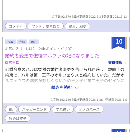
文字数 92,370
最終更新日 2022.7.3
登録日 2021.9.13
コメディ
ヤンデレ要素あり
執着、溺愛
10
長編
完結
R18
お気に入り : 1,442
24h.ポイント : 1,107
婚約者変更で傲慢アルファの妃になりました
雨宮里玖
書籍情報
公爵令息のハルは突然の婚約者変更を告げられ戸惑う。親同士の
約束で、ハルは第一王子のオルフェウスと婚約していた。だがオ
ルフェウスの病気が芳しくないため王太子が第二王子のゼインに
変更となり、それに伴ってハルの婚約者も変更になったのだ。 昔
続きを読む
は一緒に仲良く遊んだはずなのに、無愛想で冷たいゼインはハル
のことを嫌っている。穏やかで優しいオルフェウスから、冷酷な
文字数 102,740
最終更新日 2026.1.28
登録日 2026.1.6
ゼインに婚約者が変わると聞いてハルは涙する。それでも家のた
めに役に立ちたい、王太子妃としてゼインを一途に愛し、尽くし
BL
ハッピーエンド
すれ違い
オメガバース
たいと運命を受け入れる覚悟をする。 婚礼式のときからハルに冷
攻めは双子
たく傲慢な態度のゼイン。ハルは負けじと王太子妃としての役割
を果たすべくゼインに迫る。初夜のとき「抱いてください」とゼ
インに色仕掛けをするが「お前を抱く気はない」とゼインに一蹴