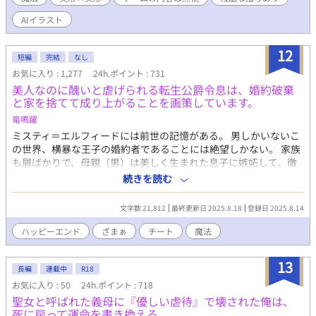
件を追うことにしたシュヴァリエは、ゲームの登場人物であり主
人公の右腕となる隣国の留学生アウル・オルニスと行動を共にす
AIイラスト
るのだが……？ ※☆はR描写になります ※他サイトにて重複掲載
あり
12
短編
完結
なし
お気に入り : 1,277
24h.ポイント : 731
美人なのに醜いと虐げられる転生公爵令息は、婚約破棄
と家を捨てて成り上がることを画策しています。
竜鳴躍
ミスティ＝エルフィードには前世の記憶がある。 男しかいないこ
の世界、横暴な王子の婚約者であることには絶望しかない。 家族
も屑ばかりで、母親（男）は美しく生まれた息子に嫉妬して、徹
底的にその美を隠し、『醜い』子として育てられた。 前世の記憶
続きを読む
があるから、本当は自分が誰よりも美しいことは分かっている。
前世の記憶チートで優秀なことも。 だけど、こんな家も婚約者も
文字数 21,812
最終更新日 2025.8.18
登録日 2025.8.14
捨てたいから、僕は知られないように自分を磨く。 愚かで醜い子
として婚約破棄されたいから。
ハッピーエンド
ざまぁ
チート
魔法
13
長編
連載中
R18
お気に入り : 50
24h.ポイント : 718
聖女と呼ばれた義母に『優しい虐待』で壊された俺は、
死に戻って運命を書き換える