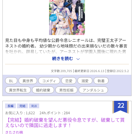
見た目も中身も平均値な公爵令息レニオールは、完璧王太子アー
ネストの婚約者。 幼少期から地味顔だの出来損ないだの散々暴言
を吐かれ、辟易していたが、アーネストが学園入園後に現れた男
爵令息マリクにすっかり心を奪われてしまったことに希望を見出
続きを読む
す。 (こんなやつ、熨斗付けてくれてやる!コイツと縁が切れるな
ら願ったり叶ったりだ!) 自ら婚約破棄する原因を作ってやろうと
文字数 209,705
最終更新日 2026.6.13
登録日 2022.5.2
マリクに嫌がらせを繰り返した結果、遂にアーネストが俺を断罪
する日がやってきた!――――と、思っていたのに。 「レニた
BL
異世界
コメディ
恋愛
溺愛
執着
ん!!」 公衆の面前で絶叫したアーネストは、マリクを放り出して
異世界転生
婚約破棄
男性妊娠
アンダルシュ
いきなり俺を溺愛してきて……。 いや、レニたんとか一度も呼ば
れたことねぇし!?!?!? 本編完結しました。番外編更新中。 『男爵
令息の事情』として書いていたマリクの番外編は、スピンオフと
22
長編
完結
R18
して別の作品で立てています。 そのため、予告させて頂いた通
お気に入り : 1,622
24h.ポイント : 284
り、『男爵令息の事情』は下げさせて頂きました。 内容は変えて
【完結】婚約破棄を望んだ悪役令息ですが、破棄して貰
いないので、途中だった方、まだご覧になっていなくて興味のあ
えないので隣国に逃走します！
る方は、そちらをご覧ください。
きたさわ暁