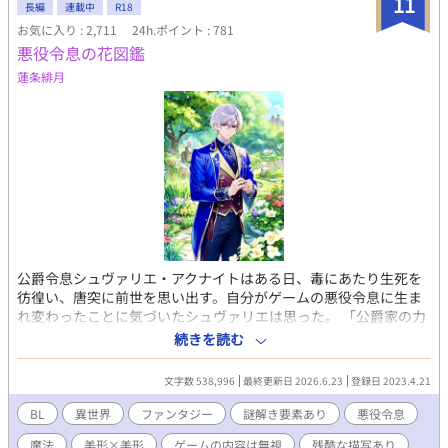
11
長編
連載中
R18
されてしまう——。
お気に入り : 2,711
24h.ポイント : 781
悪役令息の花図鑑
蓮条緋月
公爵令息シュヴァリエ・アクナイトはある日、毒にあたり生死を
彷徨い、唐突に前世を思い出す。自分がゲームの悪役令息に生ま
れ変わったことに気づいたシュヴァリエは思った。 「公爵家の力
を使えば世界中の花を集めて押し花が作れる！」 押し花作りが
続きを読む
中毒レベルで趣味だったシュヴァリエはゲームのストーリーなど
お構いなしに好き勝手動くことに決め行動が一変。その変化に周
文字数 538,996
最終更新日 2026.6.23
登録日 2023.4.21
囲がドン引きする中、学園で奇妙な事件が発生！現場に一輪の花
が置かれていたことを知ったシュヴァリエはこれがゲームのスト
BL
異世界
ファンタジー
謎解き要素あり
悪役令息
ーリーであることを思い出す。花が関わっているという理由で事
魔法
美形×美形
ゲームの内容は無視
残酷な描写あり