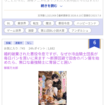
うことだった。深夜アニメ化までされた人気作品だったはずだけ
ど、よりによって俺はそのゲームの中でも悪役の公爵令息レイナ
続きを読む
ルド・リモナに生まれ変わってしまったのだ。 さらに最悪なこ
とに、俺はそのゲームの中身を全く知らない。乙女ゲームやった
文字数 1,523,908
最終更新日 2026.6.10
登録日 2023.7.8
ことなかったし、これから俺の周りで一体何が起こるのか全然わ
からないんですけど……。 内容は知らなくとも、一時期SNSで
BL
異世界
転生
魔法
悪役令息
ハッピーエンド
トレンド入りして流れてきた不穏なワードは多少なりとも覚えて
ゲーム世界
溺愛
第11回BL小説大賞
アンダルシュ
いる。 「ダメナルド安定の裏切り」 「約束された末路」 っ
て……怖！ 俺何やらかすの！？ せっかく素敵なファンタジー
の世界なのに急に将来が怖い！ 俺は世界の平和と己の平穏のた
6
長編
連載中
なし
めに、公爵家の次男としてのほのぼの生活を手にするべく堅実に
お気に入り : 745
24h.ポイント : 1,682
生きようと固く決心した……はずだったのに気が付いたら同級生
婚約破棄された悪役令息ですが、なぜか冷血騎士団長が
の天才魔法使いの秘密をうっかり知ってしまうし、悪魔召喚を企
毎日パンを買いに来ます 〜断罪回避で田舎のパン屋を始
てる怪しい陰謀にすっかり巻き込まれてるんですけど？！ 無事
めたら、無口な最強騎士に胃袋ごと囲い
約束された末路まで一直線の予感！？ いやいや俺は退場させて
もらいますから。何がなんでもシナリオから途中退場して世界も
御腐万太郎
平和で俺も平和なハッピーエンドをこの手で掴むんだ……！ 悪
役になりたくない公爵令息がジタバタする物語。(徐々にBLです。
ご注意ください) 第11回BL小説大賞をいただきました。応援し
てくださった皆様、本当にありがとうございました。(2024年11
月に書籍化しました)