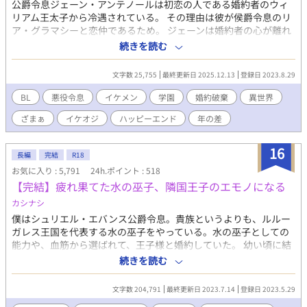
公爵令息ジェーン・アンテノールは初恋の人である婚約者のウィ
リアム王太子から冷遇されている。 その理由は彼が侯爵令息のリ
ア・グラマシーと恋仲であるため。 ジェーンは婚約者の心が離れ
ていることを寂しく思いながらも卒業パーティーに出席する。 し
続きを読む
かし、その場で彼はひょんなことから自身がリアを主人公とした
物語（BLゲーム）の悪役だと気付く。 そしてこの後すぐにウィリ
文字数 25,755
最終更新日 2025.12.13
登録日 2023.8.29
アムから婚約破棄されることも。 婚約破棄まであと5秒しかあり
ませんが、じゃあ一体どうしろと？ シナリオから外れたジェーン
BL
悪役令息
イケメン
学園
婚約破棄
異世界
の行動は登場人物たちに思わぬ影響を与えていくことに。 ※小説
ざまぁ
イケオジ
ハッピーエンド
年の差
家になろうにも掲載しております。
16
長編
完結
R18
お気に入り : 5,791
24h.ポイント : 518
【完結】疲れ果てた水の巫子、隣国王子のエモノになる
カシナシ
僕はシュリエル・エバンス公爵令息。貴族というよりも、ルルー
ガレス王国を代表する水の巫子をやっている。水の巫子としての
能力や、血筋から選ばれて、王子様と婚約していた。 幼い頃に結
ばれた婚約だが、ディルク殿下に恋をしてから、ずっと自己研鑽
続きを読む
に努めてきた。聖女が現れても、殿下に相応しいのは僕だと、心
の中で言い聞かせるようにしていたが、 殿下の隣には、いつの間
文字数 204,791
最終更新日 2023.7.14
登録日 2023.5.29
にかローズブロンドの美しい聖女がいた。 なんとかしてかつての