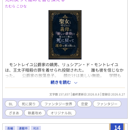
たむら こひな
モントレイユ公爵家の嫡男、リュシアン・ド・モントレイユ
は、王太子暗殺の罪を着せられ投獄された。 誰も彼を信じなか
った。 公爵家の放蕩息子。 顔だけは美しい無能。 学問も
剣も魔法も身につけられない落ちこぼれ。 そう呼ばれ続けてき
続きを読む
た彼に味方はいなかった。 唯一信じていた義母マルグリットで
すら、最後には彼を見捨てる。 ――いや、違う。 王太子殺害
文字数 157,657
最終更新日 2026.8.8
登録日 2026.6.27
の真犯人を操っていた張本人こそ、聖女と称えられる義母だっ
た。 獄中でその事実を義母本人に知らされたリュシアンは、絶
BL
死に戻り
ファンタジー世界
恋愛
ファンタジー
望の中で息絶える。 だが次の瞬間、目を覚ますとそこは数年前
ざまあ
執着攻め
オリジナルBL
のモントレイユ公爵家だった。 死に戻った。 今度こそ冤罪を
回避し、生き延びる。 そのためには、義母の策略を暴かなけれ
ばならない。 そしてもう一人。 義母に利用され、王太子暗殺
14
長編
連載中
R18