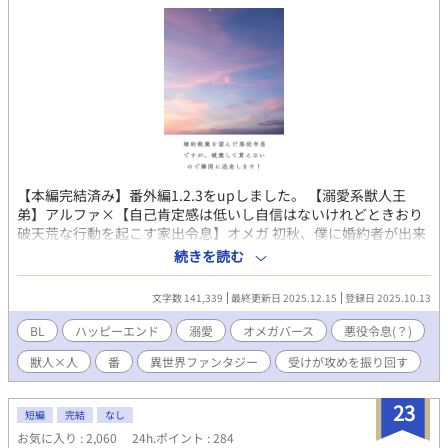
【本編完結済み】番外編1.2.3をupしました。 【溺愛系獣人王
弟】アルファ×【自己肯定感は低いし自信はないけれどときおり
破天荒な行動を起こす家出令息】オメガ 初秋、僕に婚約者が出来
た。穏やかで優しげな公爵令息だ。恋のトキメキはなくても、こ
続きを読む
の人となら穏やかな夫夫生活が送れるかもれないと、僕は期待し
た。そんなものははなから僕にはないのだと、現実を見せつけら
文字数 141,339
最終更新日 2025.12.15
登録日 2025.10.13
れるように学園の東屋で抱きしめ合う恋人同士――婚約者とその
幼なじみの令嬢の姿を見た。 やってられるか！ 好きな相手がい
BL
ハッピーエンド
溺愛
オメガバース
悪役令息(？)
るなら婚約を解消してその人と添えば良いと婚約者に伝えても
獣人×人
番
異世界ファンタジー
受けが攻めを振り回す
「傷つけるつもりはなかった」だの「不甲斐ない婚約者ですまな
い」だのと言い訳ばかり。おまけに学園で僕が恋人同士を権力で
引き裂いたと噂が流れた。よーし、婚約破棄だ！ 教本にぴった
23
短編
完結
なし
りな物語を見つけた僕は「悪役令息」になってやる。 無事？ 婚
お気に入り : 2,060
24h.ポイント : 284
約破棄した後は、国を飛び出し世界を見に行こう！ オメガとい