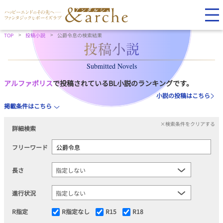
TOP
投稿小説
公爵令息の検索結果
Submitted Novels
アルファポリス
で投稿されているBL小説のランキングです。
小説の投稿はこちら
掲載条件はこちら
×検索条件をクリアする
詳細検索
フリーワード
長さ
進行状況
R指定
R指定なし
R15
R18