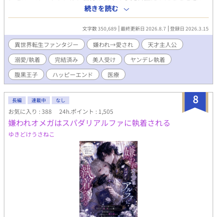
婚約破棄から始まる、飯テロ異世界BLラブコメ。
出す。 前世では大学病院で研究へ没頭し、過労の果てに死亡。そ
続きを読む
して転生した先は――横領、裏金、闇商売。数々の悪事で恐れら
れる“帝国最悪の貴族”カーネリア家だった。 家族にも使用人にも
文字数 350,689
最終更新日 2026.8.7
登録日 2026.3.15
腫れ物扱いされる厄介者。取り柄は美しい容姿だけ。いずれは厄
介払い同然に、どこかの貴族へ第二夫人として嫁がされる運命だ
異世界転生ファンタジー
嫌われ→愛され
天才主人公
った。 だがジゼルは、嫌われ者という立場を逆手に取り、自室へ
溺愛/執着
完結済み
美人受け
ヤンデレ執着
引きこもって治癒魔法研究を始める。その画期的な研究成果は、
やがて帝国中を巻き込み、多くの人々の運命を変えていく。 そし
腹黒王子
ハッピーエンド
医療
てなぜか、彼へ異常な執着を向ける男たちまで現れ始めて……？
「君が十八歳になったら、すぐに結婚しよう」 「お前は生涯、兄
8
の隣で過ごしなさい」 「君が自由でいられるなら、僕はどうなっ
長編
連載中
なし
てもいい」 ジゼルを手に入れようと奔走する男達、教会の陰謀、
お気に入り : 388
24h.ポイント : 1,505
謎の感染症。前世の医学知識と治癒魔法を武器に、ジゼルは帝国
嫌われオメガはスパダリアルファに執着される
の医療と己の運命を変えていく。 【第二部】 帝国の常識を覆す事
ゆきどけうさねこ
件を解決し、第一皇子カイラスとの婚約も決まったジゼル。カー
ネリア家の名誉も回復し、ようやく平穏な日々が訪れる――はず
だった。 「忙しい！ とにかく時間がない！！」 診療所、アカデ
ミー、医療改革、研究、そして皇太子妃教育。カイラスとの甘い
婚約生活どころか、ゆっくり会う時間すらない。側妃の座を狙う
貴族たちの思惑や新聞社の誹謗中傷にも振り回され、慌ただしい
毎日を送っていた。 「すごーい、お仕事熱心なんですね。僕だっ
たらカイラス様より優先することなんてないけどな」 そんなな
か、「聖女の生まれ変わり」を名乗る美しい少年ルカ・アステル