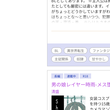
BLとしてあります。 ※主人公
り、言葉攻
たとしても厳密には違います。イ
※文章の修
がちょっとどうかしていますが
にとどめま
はちょっとな～と思いつつ、犯
たします。
の天・混沌・善。 ※シリルさまの
苦手な方は
イムオナホ/種付け（サセ）/TS/
BL
異世界転生
ファンタジ
主従関係
奴隷
甘やかし
長編
連載中
R18
男の娘レイヤー時雨-メス
清盛
女装コスプ
を持つ15
カメラマン