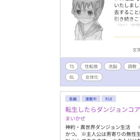
いたしまし
去すること
引き続きこ
（BS）学
脳を行って
葵は、 女
は、何も知
文字
たして、葵
に恋する乙
TS
性転換
洗脳
奇な半生を
調教
す。 ☆☆
BL
女体化
直して、一章
うの以下の
https://
長編
連載中
R18
調教、監禁
発、洗脳、
転生したらダンジョンコ
化、牝化、
まいかぜ
服、制服、
神約・異世界ダンジョン生活 
み、手術、
かつ。 ※主人公は男寄りの無性
SF、異世