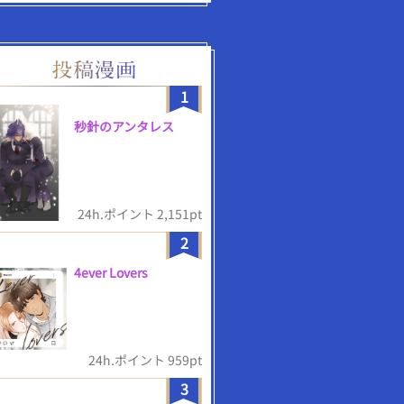
1
秒針のアンタレス
24h.ポイント 2,151pt
2
4ever Lovers
24h.ポイント 959pt
3