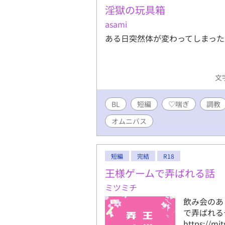
淫獄の玩具箱
asami
ある日突然体が変わってしまっ
文字
BL
短編
♡喘ぎ
調教
オムニバス
短編
完結
R18
王様ゲームで弄ばれる話
ミツミチ
飲み会のあ
で弄ばれる
https://mi