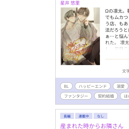
星井 悠里
Ωの凛太。
でもムカつ
う店、もあ
法だろうと
ぁ…と悩ん
れた。 凛
し、三日こ
し、自身の
ら、話して
間三年？ 
文字
面倒は見る
え、全然い
BL
ハッピーエンド
ク、紫の瞳
溺愛
マンション
ファンタジー
契約結婚
ほ
ら一緒に暮
ので！ 恋
るけど、そ
長編
連載中
なし
か瑛士さん
い普通のオ
産まれた時からお隣さん