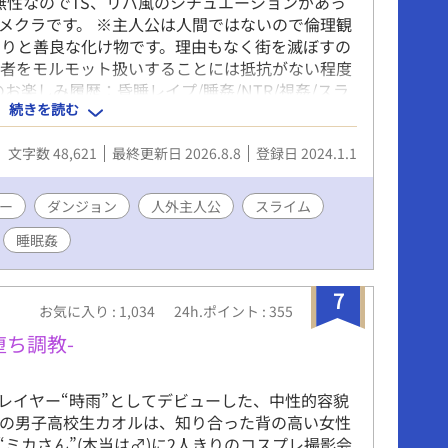
は無性なのでTS、リバ風のシチュエーションがあっ
め、ドライオーガズム、VR、仮想現実 ーーーー
メクラです。 ※主人公は人間ではないので倫理観
正は適宜行っています。なるべくまとめて最小限
わりと善良な化け物です。理由もなく街を滅ぼすの
すが、通知でご迷惑をおかけすることをお詫びい
罪者をモルモット扱いすることには抵抗がない程度
 ※内容はタイトルの通りです。性描写、性転換が
お楽しみ履歴：昏睡レイプ/睡姦/NTR/視姦/スラ
、ご遠慮ください。
続きを読む
孕ませ/
文字数 48,621
最終更新日 2026.8.8
登録日 2024.1.1
ー
ダンジョン
人外主人公
スライム
睡眠姦
7
お気に入り : 1,034
24h.ポイント : 355
堕ち調教-
レイヤー“時雨”としてデビューした、中性的容貌
歳の男子高校生カオルは、知り合った背の高い女性
“ミカさん”(本当は♂)に2人きりのコスプレ撮影会