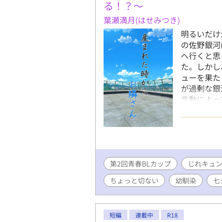
横で、瑛士
る！？〜
くて」「い
葉瀬満月(はせみつき)
ちかくなっ
明るいだけ
んで来ない
の佐野銀河
ったオレに
へ行くと思
一応抑制剤
た。しかし
ってと言っ
ューを果た
と。――ヒ
が過剰な銀
なんかやた
言動によっ
ツテで、薬
恋心を知り
験に向けて
しい銀河と
ような。そ
悶々として
されない行
染じれキュ
それを良く
【完結確約
をしてでも
第2回青春BLカップ
✦10日か
じれキュ
に、なぜか
す。 10日→1
見つけては
ちょっと切ない
幼馴染
七
19:40
しなきゃ！
くまで目安
話です。ぜひ
日：8月31日
ラストをあ
短編
連載中
R18
習全て禁止】All