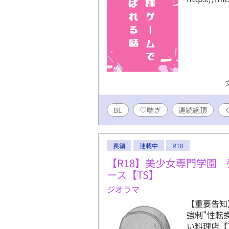
BL
♡喘ぎ
連続絶頂
長編
連載中
R18
【R18】美少女専門学園 
ース【TS】
ジオラマ
【重要告知
強制"性転
い料理店【