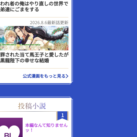
われ者の俺はやり直しの世界で
弟達にごまをする
2026.8.6最新話更新
罪された当て馬王子と愛したが
黒龍陛下の幸せな結婚
公式漫画をもっと見る
1
本編なんて知りません
ッ！