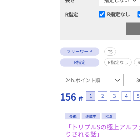
R指定なし
R指定
フリーワード
TS
R指定
R指定なし
156
1
2
3
4
5
件
長編
連載中
R18
「トリプルSの極上アルフ
りされる話」