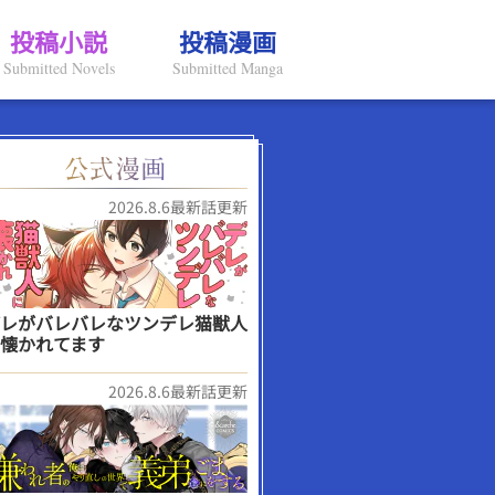
投稿小説
投稿漫画
Submitted Novels
Submitted Manga
2026.8.6最新話更新
レがバレバレなツンデレ猫獣人
懐かれてます
2026.8.6最新話更新