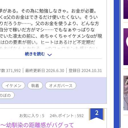
夢がある。その為に勉強しなきゃ。お金が必要。
くα父のお金はできるだけ使いたくない。そうい
りだろうか……。父のお金を使うより、どんな方
自分で稼いだ方がマシ……でもなぁやっぱりな
でいた凛太の前に、めちゃくちゃイケメンなαが現
太はΩの要素が弱い。ヒートはあるけど不定期だ
もればなんとかなる。αのフェロモンも感じない
続きを読む
も弱い。 なんだろこのイケメン、と思っていた
いる間に、変な話になってきた。 契約結婚？ 期
その間は好きに勉強していい。その後も、生活の
数 371,992
最終更新日 2026.6.30
登録日 2024.10.31
。デメリットは、戸籍にバツイチがつくこと。
いかも……。お願いします！ トリプルエスラン
を持つスーパーαのエリートの瑛士さんの、超高級
イケメン
執着
オメガバース
。最上階の隣の部屋。もし番になりたい人が居た
のぼの
らしてもいいよとか言うけど、一番勉強がしたい
とか分からないしと断る。 表に夫夫アピールはす
れ以外は絡む必要もない、はずだったのに、なぜ
2
お気に入り : 5
24h.ポイント : 592
は、オレの部屋を訪ねてくる。そんな豪華でもな
レのご飯を一緒に食べるようになる。勉強してる
 〜幼馴染の距離感がバグって