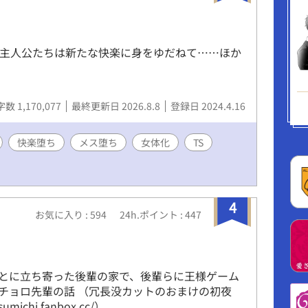
た主人公たちは新たな快楽に身をゆだねて……ほか
数 1,170,077
最終更新日 2026.8.8
登録日 2024.4.16
快楽堕ち
メス堕ち
女体化
TS
4
お気に入り : 594
24h.ポイント : 447
とに立ち寄った後輩の家で、後輩らに王様ゲーム
チョロ先輩の話 （冗長没カットのおまけの初夜
tsumichi.fanbox.cc/）