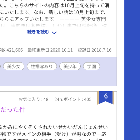
た。こちらのサイトの内容は10月上旬を持って消
にいたします。なお、新しい話は10月上旬まで、
ちらにアップいたします。 ーーーー 美少女専門
園は、表向きは名門校。 しかし裏では性転換、洗
続きを読む
いる。 男とは思えないほど可愛らしい顔をした橘
性が好きなノーマルな男の子だ。 そんな彼の人生
らずにBS学園に入った ころから狂い始める。 果
数 421,666
最終更新日 2020.10.11
登録日 2018.7.16
は本当に身も心も女性にされてしまうのか。 男性
女にされてしまうのだろうか。 本作品は、葵の数
追ったストーリーである。 ◆はHシーンありで
美少女
性描写あり
美少年
学園
☆☆☆波乱の第三章*に突入☆☆☆☆☆ 章設定を見
と二章を統合しました(20/01/13) 小説家になろ
URLで、第一章を順次公開予定です。
ncode.syosetu.com/n4811fy/1/ キーワード： 密室
6
お気に入り : 48
24h.ポイント : 405
、監禁調教、性転換、TS、ＴＳ、倒錯、性感開
美少女、美少年、学園、性描写あり、メス化、雌
アだった件
メスイキ、メス堕ち、ショタ、ロリ、セーラー
ホルモン、女性ホルモン、媚薬、注射、埋め込
※かみにやくそくされたいせかいだんじょんせい
エッチ、エロ、あまあま、和姦、BL? 、変態、
生物ですがメインの相手（受け）が男なので一応
界、科学、R18、可愛い受け、らぶえっち、無理や