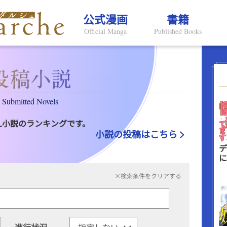
公式漫画
書籍
Official Manga
Published Books
Submitted Novels
L小説のランキングです。
小説の投稿はこちら
デ
に
×検索条件をクリアする
進行状況