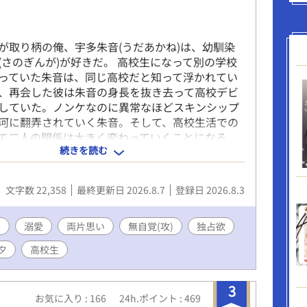
さんも仕事してる。「何でここに？」「居心地よ
いですけど」そんな日々が続く。いろいろ距離が
てきたある時、久しぶりにヒート。三日間こもる
が取り柄の俺、宇多朱音(うだあかね)は、幼馴染
でください。この期間だけは一応Ωなんで、と言
(さのぎんが)が好きだ。 高校生になって別の学校
、一緒に居る、と、意味の分からない瑛士さん。
っていた朱音は、同じ高校だと知って浮かれてい
はお互い打つけど、さすがにヒートは無理。出て
、再会した彼は朱音の身長を抜き去って高校デビ
たら、一人でそんな辛そうにさせてたくない、
していた。ノンケなのに異常なほどスキンシップ
ートを乗り越えてから関係が変わる。瑛士さん、
河に翻弄されていく朱音。そして、高校生活での
ら、距離が近くてあますぎて。そんな時、色んな
て二人の関係は大きく変わっていくことになる。
を作る夢の話が盛り上がってくる。Ωの対応や治
続きを読む
ながらノンケなのに異常なほどスキンシップの激
活動を開始するようになる。夢に少しずつ近づく
、恋心を知られていないと秘密を抱えながら日々
んな中、従来の抑制剤の治験の闇やΩたちへの許
いる朱音の淡い青春ラブストーリー。 王道の幼馴
為を耳にする。少しずつ証拠をそろえていくと、
文字数 22,358
最終更新日 2026.8.7
登録日 2026.8.3
ンBL！ ちょっと以上に距離感バグってる！？
思わない連中が居て――。瑛士さんは、契約結婚
】なので初日から読んでもらえると嬉しいです。
身辺に煩わしいことをなくしたかったはずなの
ら青春BLカップが始まりますので宜しくお願いしま
ン
溺愛
両片思い
無自覚(攻)
独占欲
オレに関わってくる。仕事も忙しいのに、時間を
2:40/19:40、11日→7:40/19:40 時間帯(目安)：
、側に居る。なんだか初の感覚。でもオレ、勉強
夕
高校生
 ボーナスタイムによって変更する場合もあるため、あ
なのに…？ と、αに可愛がられて翻弄されまくる
です。 ✦毎日1話確約更新中 投稿日：8月3日 完結
✨ 表紙:クボキリツ(@kbk_Ritsu)さま 素敵なイ
(予定) ©2026 kurehaCorp. 【無断転載使用AI学
3
りがとう…🩷✨
お気に入り : 166
24h.ポイント : 469
 rights reserved.