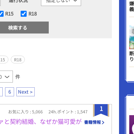
嫌
義
R15
R18
断
り
R15
R18
件
6
Next
1
お気に入り : 5,066
24h.ポイント : 1,547
ァと契約結婚、なぜか猫可愛が
書籍情報