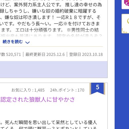
けど、案外努力系主人公です。 推し達の幸せの為
登録しちゃうし、嫌いな奴の婚約破棄に暗躍する
、嫌な奴は叩き潰します！ 一応R１８ですが、そ
いです。やだもう長〜い。一応※を付けておきま
ます。 エロは十分頑張ります。 ※男性同士の結
妊娠出産も普通にあります。 誤字や名前が違うぞ？
続きを読む
教えてください！
数 520,571
最終更新日 2025.12.6
登録日 2023.10.18
5
お気に入り : 1,485
24h.ポイント : 170
番認定された狼獣人に甘やかさ
所。死んだ瞬間を思い出して呆然としている優人
けてくる。何で頭に獣耳…？とポカンとしている