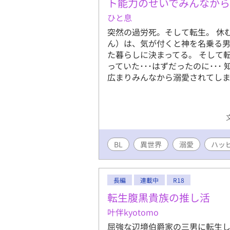
ト能力のせいでみんなから
ひと息
突然の過労死。そして転生。 休
ん）は、気が付くと神を名乗る男
た暮らしに決まってる。 そして
っていた･･･はずだったのに･･
広まりみんなから溺愛されてしまっ
BL
異世界
溺愛
ハッ
長編
連載中
R18
転生腹黒貴族の推し活
叶伴kyotomo
屈強な辺境伯爵家の三男に転生し