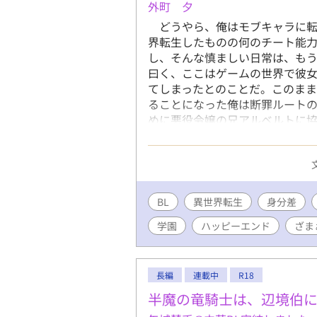
外町 夕
どうやら、俺はモブキャラに転
界転生したものの何のチート能
し、そんな慎ましい日常は、も
曰く、ここはゲームの世界で彼
てしまったとのことだ。このま
ることになった俺は断罪ルート
めに悪役令嬢の兄アルベルトに
本来だったら主人公が言うはずの
に入っちゃったんじゃ……」 
ルベルトは着々と距離を詰めて
をかわしながら、バッドエンド
る。 ※小説家になろう・カクヨムへ
BL
異世界転生
身分差
学園
ハッピーエンド
ざま
長編
連載中
R18
半魔の竜騎士は、辺境伯