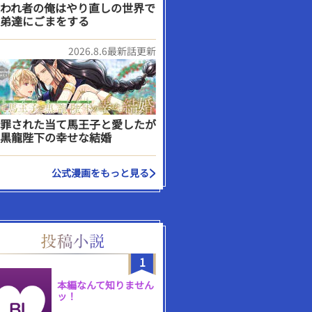
われ者の俺はやり直しの世界で
弟達にごまをする
2026.8.6最新話更新
罪された当て馬王子と愛したが
黒龍陛下の幸せな結婚
公式漫画をもっと見る
1
本編なんて知りません
ッ！