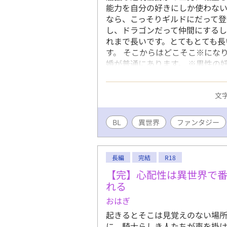
能力を自分の好きにしか使わない
なら、こっそりギルドにだって
し、ドラゴンだって仲間にするし
れまで長いです。とてもとても長
す。 そこからはどこそこ※になり
婚が普通にあります。 ※男性の
とお気づきになられたら、ぜひ
文字
BL
異世界
ファンタジー
長編
完結
R18
【完】心配性は異世界で
れる
おはぎ
起きるとそこは見覚えのない場
に、騎士らしき人たちが声を掛