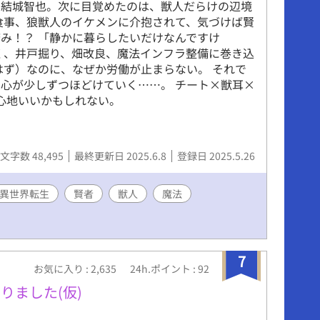
た結城智也。次に目覚めたのは、獣人だらけの辺境
食事、狼獣人のイケメンに介抱されて、気づけば賢
み！？ 「静かに暮らしたいだけなんですけ
く、井戸掘り、畑改良、魔法インフラ整備に巻き込
はず）なのに、なぜか労働が止まらない。 それで
心が少しずつほどけていく……。 チート×獣耳×
み心地いいかもしれない。
文字数 48,495
最終更新日 2025.6.8
登録日 2025.5.26
異世界転生
賢者
獣人
魔法
7
お気に入り : 2,635
24h.ポイント : 92
りました(仮)