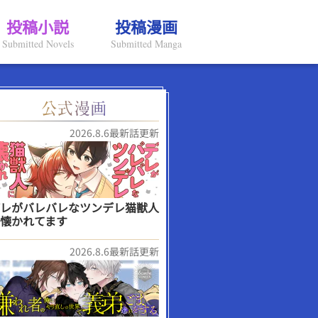
投稿小説
投稿漫画
Submitted Novels
Submitted Manga
2026.8.6最新話更新
レがバレバレなツンデレ猫獣人
懐かれてます
2026.8.6最新話更新