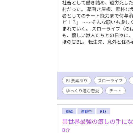
社畜として働き詰め、過労死し
村だった。 藁葺き屋根、素朴な
者としてのチート能力まで付与済
ど！？」 ……そんな願いも虚し
まれていく。 スローライフ（の
も、優しい獣人たちとの日々に、
ほの甘BL。 転生先、意外と住
BL要素あり
スローライフ
ゆっくり進む恋愛
チート
長編
連載中
R18
異世界最強の癒しの手にな
B介