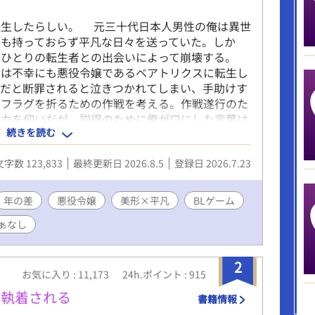
生したらしい。 元三十代日本人男性の俺は異世
力も持っておらず平凡な日々を送っていた。しか
うひとりの転生者との出会いによって崩壊する。
女は不幸にも悪役令嬢であるベアトリクスに転生し
まだと断罪されると泣きつかれてしまい、手助けす
のフラグを折るための作戦を考える。作戦遂行のた
協力を仰いだが、説得のために俺が口にした言葉は
続きを読む
ものだった。 「もしかして、今ので兄上のルート
そんなベアトリクスの推測を否定したかったが、ア
文字数 123,833
最終更新日 2026.8.5
登録日 2026.7.23
くる。セーブのできないこの世界で彼のアプローチ
は回避できるのか？運命の日までは一年を切ってい
も掲載 毎日7:00・19:00の二回更新
年の差
悪役令嬢
美形×平凡
BLゲーム
ぁなし
2
お気に入り : 11,173
24h.ポイント : 915
に執着される
書籍情報