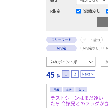
R指定なし
R指定
フリーワード
チート能力
R指定
R指定なし
45
1
2
Next
件
長編
完結
なし
ラストシーンはまだ遠い
たら 令嬢兄とのフラグが