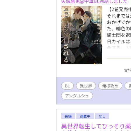
矢城慧兎@中華BL完結しました
【2巻発売
それまでは
おかげでか
た、緋色の
騎士団を退
日カイルは
会する。 
トを裏切っ
との再会を
カイルに冷
文字
を返して貰
と、彼から
BL
異世界
俺様攻め
い編→別離
アンダルシュ
長編
連載中
なし
異世界転生してひっそり薬