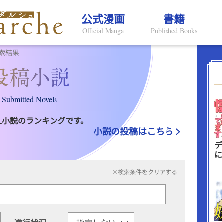
公式漫画
書籍
Official Manga
Published Books
索結果
Submitted Novels
L小説のランキングです。
小説の投稿はこちら
デ
に
×検索条件をクリアする
進行状況