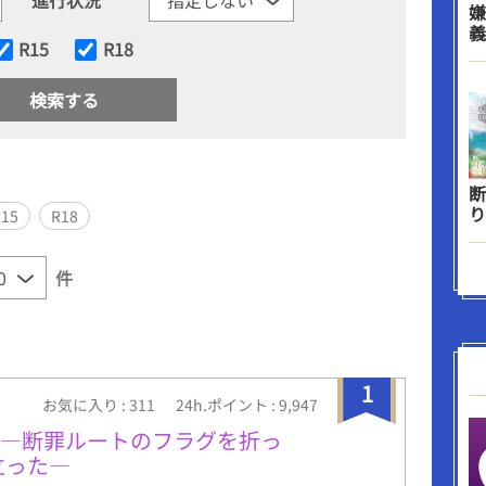
嫌
義
R15
R18
断
り
R15
R18
件
1
お気に入り : 311
24h.ポイント : 9,947
 ―断罪ルートのフラグを折っ
立った―