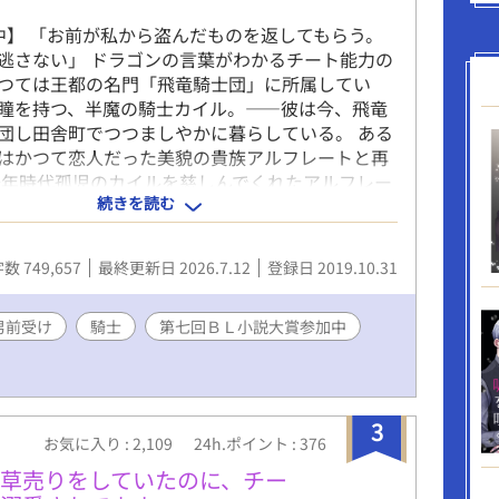
中】 「お前が私から盗んだものを返してもらう。
逃さない」 ドラゴンの言葉がわかるチート能力の
つては王都の名門「飛竜騎士団」に所属してい
瞳を持つ、半魔の騎士カイル。――彼は今、飛竜
団し田舎町でつつましやかに暮らしている。 ある
はかつて恋人だった美貌の貴族アルフレートと再
少年時代孤児のカイルを慈しんでくれたアルフレー
続きを読む
て別れた過去を持つカイルは、辺境伯となった彼
喜べず……。一方、氷のような目をしたアルフも
たく告げるのだった。 「お前が私から盗んだもの
数 749,657
最終更新日 2026.7.12
登録日 2019.10.31
おう」と。 過去の恋人に恋着する美貌の辺境伯
逃れたい半魔の青年の攻防。 ※時系列的には出会
編→１巻、2巻となります。
男前受け
騎士
第七回ＢＬ小説大賞参加中
3
お気に入り : 2,109
24h.ポイント : 376
草売りをしていたのに、チー