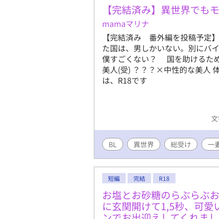
【完結済み】異世界でもモ
mamaマリナ
【完結済み 番外編を投稿予定
た国は、男しかいない。別にバイ
僕すごくない？ 国を助けるため
美人(受) ？？？×中性的な美人
は、R18です
文
BL
異世界
総受け
一
短編
完結
R18
お塩とお砂糖のらぶらぶ
に玄関開けて1,5秒、可
ンでお出迎えしてくれまし