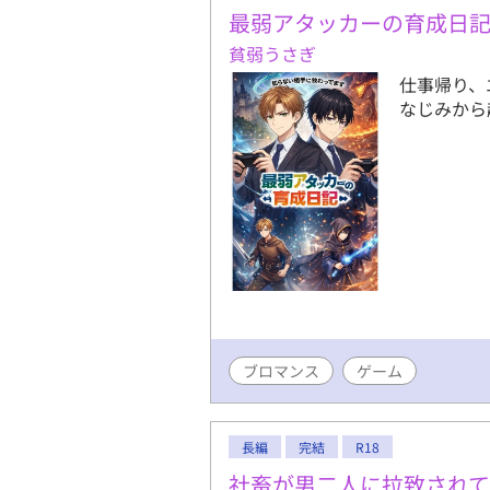
最弱アタッカーの育成日
貧弱うさぎ
仕事帰り、
なじみから
ブロマンス
ゲーム
長編
完結
R18
社畜が男二人に拉致され