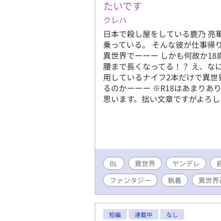
るためにA
たいです
ズにも掲載
クレハ
日本で殺し屋をしている鹿乃 亮
乗っている。 そんな彼が仕事帰
異世界でーーー しかも何故か1
腰まで長くなってる！？ え、な
用しているナイフ2本だけで異世
るのかーーー ※R18はあまり
思います。拙い文章ですがよろし
BL
異世界
ヤンデレ
ファンタジー
執着
異世界
短編
連載中
なし