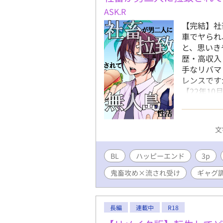
ASK.R
【完結】社
車でヤられ
と、思いき
歴・高収入
手なリバマ
レンスです
【22年1
す、販売時か
品なので、
犯罪行為・
文
セク・濁音
ラ・イマラ
BL
ハッピーエンド
バ・スパン
3p
溺愛・甘々
鬼畜攻め×流され受け
ギャグ
です、数珠
ライトノベル
長編
連載中
R18