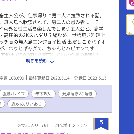
畜主人公が、仕事帰りに男二人に拉致される話。
、無人島へ軟禁されて、男二人の慰み者に！？
や意外と性生活を楽しんでしまう主人公と、高学
・高圧的の3Kスパダリ？総攻め、世話焼き料理上
ッチョの無人島エンジョイ性活 出だしこそバイオ
が、わりとギャグで、ちゃんとハピエンです！
0月下旬までBOOTHで販売していた作品の掲載で
続きを読む
ら一部改稿しております】 ---------- 特殊性癖作
下記に地雷がある方は、閲覧をご遠慮ください。
拉致・監禁・拘束・暴力・強姦・薬物投与・キメ
字数 108,699
最終更新日 2023.6.14
登録日 2023.5.15
喘ぎ・♡喘ぎ・ストーカー・輪姦・3P・攻めフェ
チオ・ソフトSM・噛みつき・マッチョ受け・リ
キング・パイパン・青姦・年の差・ショタおに・
強姦/レイプ
年下攻め
濁点喘ぎ/♡喘ぎ
セックス・中出し ※スケベシーンは激しめ＆下品
調
総攻め/リバあり
繋ぎ・2本挿しあります この作品はPixiv、ムーン
ズ、fujossy、BLoveにも掲載しております。
5
お気に入り : 761
24h.ポイント : 78