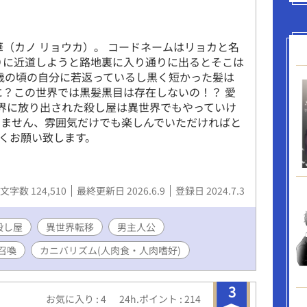
Iに作ってもらったものです。 ムーンライトノベル
してます。
華（カノ リョウカ）。 コードネームはリョカと名
りに近道しようと路地裏に入り通りに出るとそこは
8歳の頃の自分に若返っているし黒く短かった髪は
に？この世界では黒髪黒目は存在しないの！？ 愛
界に放り出された殺し屋は異世界でもやっていけ
ありません、雰囲気だけでも楽しんでいただければと
くお願い致します。
文字数 124,510
最終更新日 2026.6.9
登録日 2024.7.3
殺し屋
異世界転移
男主人公
召喚
カニバリズム(人肉食・人肉嗜好)
3
お気に入り : 4
24h.ポイント : 214