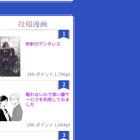
1
秒針のアンタレス
24h.ポイント 1,796pt
2
眠れないので添い寝サ
ービスを利用してみま
した
24h.ポイント 1,044pt
3