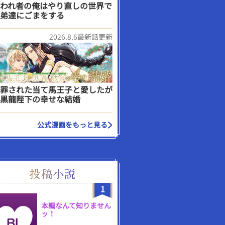
われ者の俺はやり直しの世界で
弟達にごまをする
2026.8.6最新話更新
罪された当て馬王子と愛したが
黒龍陛下の幸せな結婚
公式漫画をもっと見る
1
本編なんて知りません
ッ！