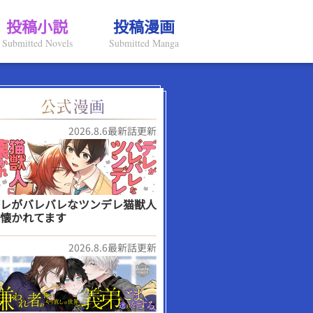
投稿小説
投稿漫画
Submitted Novels
Submitted Manga
2026.8.6最新話更新
レがバレバレなツンデレ猫獣人
懐かれてます
2026.8.6最新話更新