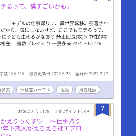
テるって、僕すごいかも。
】 モデルの仕事帰りに、異世界転移。召還され
だから、気にしないけど、ここでもモテるって、
に子ども生めるかなあ？ 騎士団長(攻)×中性的な
 体格差 複数プレイあり 一妻多夫 タイトルに※
字数 164,516
最終更新日 2022.6.28
登録日 2022.3.27
妻多夫
体格差カップル
溺愛
男性妊娠
7
お気に入り : 129
24h.ポイント : 49
おかえりっくす♡ ～仕事帰り
愛い年下恋人がえろえろ裸エプロ
た～