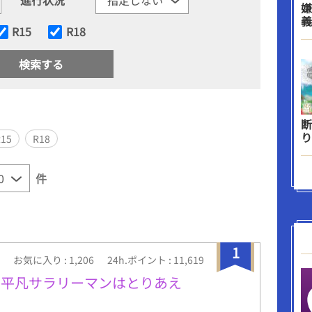
嫌
義
R15
R18
断
り
R15
R18
件
1
お気に入り : 1,206
24h.ポイント : 11,619
た平凡サラリーマンはとりあえ