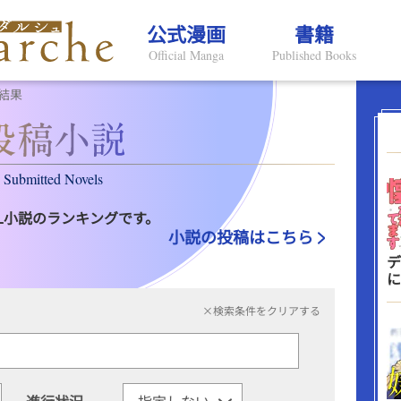
公式漫画
書籍
Official Manga
Published Books
結果
Submitted Novels
L小説のランキングです。
小説の投稿はこちら
デ
に
×検索条件をクリアする
進行状況