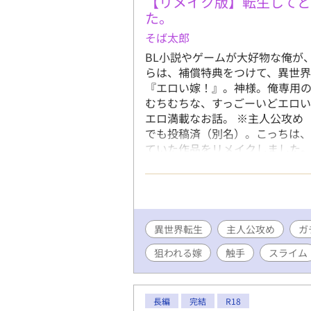
【リメイク版】転生してど
た。
そば太郎
BL小説やゲームが大好物な俺が
らは、補償特典をつけて、異世界
『エロい嫁！』。神様。俺専用の
むちむちな、すっごーいどエロ
エロ満載なお話。 ※主人公攻め
でも投稿済（別名）。こっちは、
ていた作品をリメイクしました
ったため。読みにくくて大変申
録があんなにも……！ 感謝しか
シになったか分かりませぬが、
るので、読み直して貰えたら嬉し
異世界転生
主人公攻め
ガ
狙われる嫁
触手
スライム
長編
完結
R18