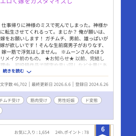
エロく嫁をカスタマイズし
、仕事帰りに神様のミスで死んでしまった。神様か
に転生させてくれるって。まじか？ 俺が願いは、
嫁をお願いします！ ガチムチ、男前、雄っぱいが
い嫁が欲しいです！そんな生前腐男子がおりなす、
 嫁一筋で浮気はしません。 ※ムーンさんのほう
リメイク前のもの。 ★お知らせ★ 以前、完結し
。理由、初投稿作品で誤字や言い回しなど大量にあ
続きを読む
し訳ありませんでした。それなのに、お気に入り登
ありません。元々文章能力がないため、どこまでマ
文字数 46,702
最終更新日 2026.6.6
登録日 2024.6.26
肉付けしたり、新たにエッチを書き加えたりしてい
いです。
チムチ受け
筋肉受け
男性妊娠
ド変態
6
お気に入り : 1,654
24h.ポイント : 78