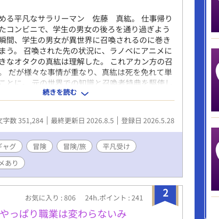
める平凡なサラリーマン 佐藤 真紘。 仕事帰り
たコンビニで、学生の男女の後ろを通り過ぎよう
瞬間、学生の男女が異世界に召喚されるのに巻き
まう。 召喚された先の状況に、ラノベにアニメに
きなオタクの真紘は理解した。 これアカン方の召
。 だが様々な事情が重なり、真紘は死を免れて単
ことに。 元の世界での知識と召喚者特典を駆使し
続きを読む
真紘。 そこに護衛としてイケメン騎士謙冒険者の
けられてしまい、仕方なく国境まで護衛として同
になるが？ 年下イケメン冒険者（騎士）×年上鈍
文字数 351,284
最終更新日 2026.8.5
登録日 2026.5.28
 どちらもノンケです。でもBLです。 冒険や人との
たり世界観がメインで、恋愛要素までいくのが長
が、二人の心の機微を書くのが楽しくてジレジレ
ギャグ
冒険
冒険/旅
平凡受け
ですが、それでも良ければのんびりお付き合い頂
メあり
幸いです。 R18要素は入れる予定ですが、進行上
になります。題名に※ついたらR18です。 R15程度
入れますので、ご了承下さい。 誤字脱字等ありま
2
お気に入り : 806
24h.ポイント : 241
しく御報告頂けますと助かります。 良ければコメ
すと嬉しいです。 因みに表紙は、イメージを固め
もやっぱり職業は変わらないみ