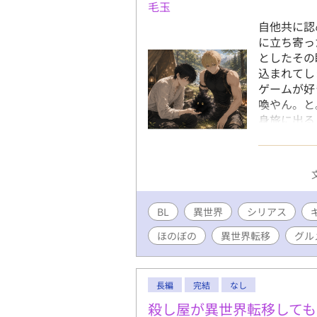
毛玉
自他共に認
に立ち寄っ
としたその
込まれてし
ゲームが好
喚やん。と
身旅に出る
て旅をする
ロイドが付
行すること
感平凡男性
出会いだっ
BL
異世界
シリアス
くなります
になりそう
ほのぼの
異世界転移
グル
けましたら
めっちゃ先
は予告なく
長編
完結
なし
したら、優
ント頂けま
殺し屋が異世界転移して