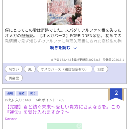
僕にとってこの愛は奇跡でした。スパダリアルファ×番を失った
オメガの邂逅愛。 【オメガバース】FORBIDDEN余話。 初めての
発情期で見ず知らずのアルファに無理矢理番にされた高校生の尚
紀。希望を失わず懸命に生き、本来の番である江上廉と番契約を
続きを読む
結び直すまでの失意からの救済の物語。 こちらから読まれても話
が通じるように書いていますが、本編をある程度読まれた方が何
文字数 178,448
最終更新日 2026.8.8
登録日 2026.6.1
倍も楽しめると思います。 〜あらすじ〜 高校生の西尚紀は、二学
年上の先輩、江上廉（こうがみれん）のことをずっと憧れを抱い
切ない
BL
オメガバース（独自設定有り）
溺愛
ていた。しかし、卒業式でも勇気を出せず、ただ背中を見つめる
再会愛
だけ。最初から諦め、踏み出せない自分が歯痒かった。 一年後、
オメガとして初めて発情期に見舞われた尚紀は、通りかがりのア
ルファの男（夏木真也）に介抱され、あろうことかそのまま番
2
長編
完結
R15
に…。一夜で人生が大きく変わり、帰る家を失った尚紀は、同じ
お気に入り : 448
24h.ポイント : 269
く夏木の番という「シュウ」と一緒に住むことになり……
【完結】君と紡ぐ未来〜愛しい貴方にさよならを。この
『運命』を受け入れますか？〜
Kanade