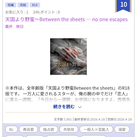
る。 それでも信じている。 もう一度、彼を愛せると。 もう一
10
短編
完結
R18
度、二人で歩けると。 僕たちが見つけたのは、支配ではなく、寄
お気に入り : 1
24h.ポイント : 0
り添う愛。 繊細な二人が、互いの傷を映し合うように愛し合う物
天国より野蛮〜Between the sheets — no one escapes
語。 ※違法薬物・DVの描写を含みます。苦手な方はご注意くださ
い。 ※実在の地名・団体名が登場しますが、すべてフィクション
義井 映日
です。 全二十七話・完結保証。 感想を頂けると、とても励みにな
ります。
※本作は、全年齢版「天国より野蛮Between the sheets」のR18
版です。 ​一万人に愛されるスターが、俺の腕の中でだけ「恋人」
に還る一週間。 ​「今日から一週間、お世話になりますよ、西塔先
生？」 ​札幌の高校で数学教師として平穏な日常を演じる西塔玲二
続きを読む
（41）。 ある夜、彼の無機質なマンションに現れたのは、世間を
熱狂させる人気V系ヴォーカリスト・篠宮綾人だった。 ​かつて中
文字数 7,061
最終更新日 2026.4.18
登録日 2026.4.18
目黒の狭いアパートで、互いの体温だけを貪り合った二十年前。
スターとしての孤独を抱えた綾人の「疲れた」の一言が、玲二が
BL
再会愛
独占欲
共依存
一般人×芸能人
溺愛
守り続けてきた理性を野蛮に塗り替えていく。 ​一万人の視線から