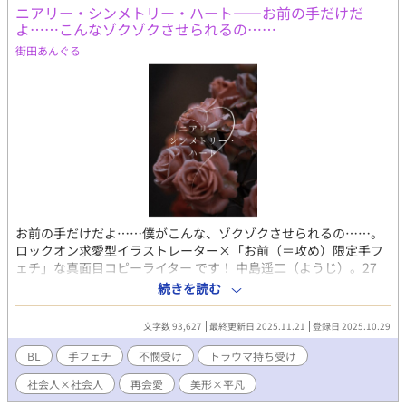
ニアリー・シンメトリー・ハート——お前の手だけだ
よ……こんなゾクゾクさせられるの……
街田あんぐる
お前の手だけだよ……僕がこんな、ゾクゾクさせられるの……。
ロックオン求愛型イラストレーター×「お前（＝攻め）限定手フ
ェチ」な真面目コピーライター です！ 中島遥二（ようじ）。27
歳。イラストレーター。 5年ぶりに再会した友人・篠原は、「お
続きを読む
前（＝中島）限定手フェチ」になっていた！？ 篠原がかわいくて
仕方ない、求愛モード全開の中島。なぜかツンツンの篠原。 二人
文字数 93,627
最終更新日 2025.11.21
登録日 2025.10.29
は篠原の会社のプロジェクトで一緒に働くことになるが……。 ど
こか人任せな中島は、篠原のトラウマや二人の過去と向き合っ
BL
手フェチ
不憫受け
トラウマ持ち受け
て、この恋を成就させられるのか……？？ 決め台詞盛りだくさん
社会人×社会人
再会愛
美形×平凡
のじれじれLOVE、お楽しみください〜！ ［攻め］中島遥二（な
かじま・ようじ） ロックオン求愛型イラストレーター ［受け］篠