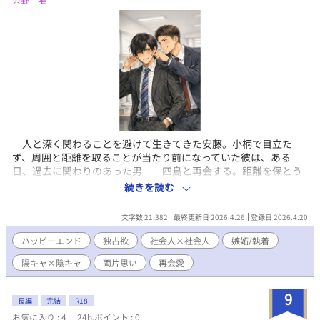
人と深く関わることを避けて生きてきた安藤。小柄で目立た
ず、周囲と距離を取ることが当たり前になっていた彼は、ある
日、過去に関わりのあった男――四島と再会する。距離を保とう
とする安藤に対し、四島はまっすぐに踏み込んでくる。軽く見え
続きを読む
る態度の奥にあるのは、曖昧にしてきた過去と、消えなかった感
情。逃げる安藤と、逃がさない四島。すれ違いと再接近を繰り返
文字数 21,382
最終更新日 2026.4.26
登録日 2026.4.20
しながら、二人の距離は少しずつ変わっていく。これは、「誰と
も深く関わらない」と決めていた男が、たった一人の存在によっ
ハッピーエンド
独占欲
社会人×社会人
嫉妬/執着
て、その前提を覆されていく物語。
陽キャ×陰キャ
両片思い
再会愛
9
長編
完結
R18
お気に入り : 4
24h.ポイント : 0