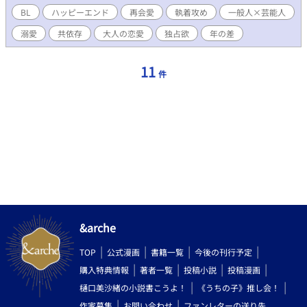
俺一人に愛される方が――ずっと毒だって思い出させてやるよ」 ​
BL
ハッピーエンド
再会愛
執着攻め
一般人×芸能人
シーツの間で愛を刻む、大人二人の執着と耽溺。
溺愛
共依存
大人の恋愛
独占欲
年の差
11
件
&arche
TOP
公式漫画
書籍一覧
今後の刊行予定
購入特典情報
著者一覧
投稿小説
投稿漫画
樋口美沙緒の小説書こうよ！
《うちの子》推し会！
作家募集
お問い合わせ
ファンレターの送り先