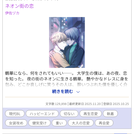
ネオン街の恋
伊佐ヅカ
鶴華になら、何をされてもいい──。 大学生の僕は、あの夜、恋
を知った。 夜の街のネオンに生きる鶴華。 艶やかなドレスに身を
包み、どこか哀しげに笑うその人は、 酔いつぶれた僕を優しく介
抱してくれた。 それがすべての始まりだった。 距離が縮まり、恋
続きを読む
心を自覚した瞬間、日常は音を立てて崩れた。 求めるほど、互い
を壊していった。 成す術もなく、掌から零れ落ちていく彼を見つ
文字数 129,898
最終更新日 2025.11.20
登録日 2025.10.25
めるしかできなかった。 ──自分の無力さと絶望の中で、僕は大
人になった。 数年後、区役所職員となった僕は、再び鶴華と出会
現代BL
ハッピーエンド
切ない
再生恋愛
執着
う。 今度は、ホームレスと支援員という形で。 そこにいたのは、
女装攻め
健気受け
重い
大人の恋愛
再会愛
かつての華やかさを失い、それでも必死に立ち上がろうとする彼
だった。 再び芽吹く恋心に、薬と暴力という現実が立ちはだか