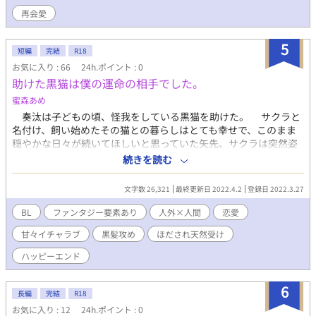
済。 (2022.11月〜ほぼ転載しています) ほとんどの話にＲシーン
再会愛
はありませんが、一部に入るためレーティングをＲ１８に変更し
ました。 関連作品 「One night stand after〜俺様カメラマンは私
を捉えて離さない〜」 「【R-18】月の名前〜年上カメラマンと訳
5
短編
完結
R18
あり彼女の蜜月まで〜」 同じ登場人物が出てきます。
お気に入り : 66
24h.ポイント : 0
助けた黒猫は僕の運命の相手でした。
蜜森あめ
奏汰は子どもの頃、怪我をしている黒猫を助けた。 サクラと
名付け、飼い始めたその猫との暮らしはとても幸せで、このまま
穏やかな日々が続いてほしいと思っていた矢先、サクラは突然姿
を消してしまう。 寂しさと淡い想いを胸に閉じ込めたまま月日
続きを読む
は過ぎ、大人になった奏汰の前に一人の青年が現れて……。 ち
ょっぴり俺様気質な溺愛攻めと、優しくて一途なほだされ受け。
文字数 26,321
最終更新日 2022.4.2
登録日 2022.3.27
運命の出会いを果たした二人の、不思議で甘々な再会愛のお話
です。 お話は本編７話完結しました。
BL
ファンタジー要素あり
人外×人間
恋愛
甘々イチャラブ
黒髪攻め
ほだされ天然受け
ハッピーエンド
6
長編
完結
R18
お気に入り : 12
24h.ポイント : 0