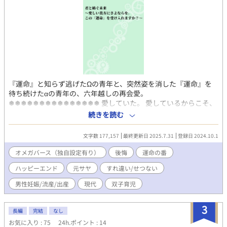
『運命』と知らず逃げたΩの青年と、突然姿を消した『運命』を
待ち続けたαの青年の、六年越しの再会愛。
❅❅❅❅❅❅❅❅❅❅❅❅❅❅❅ 愛していた。 愛しているからこそ、
彼の前から消えようと思った。 『あの日』、すぐに彼に連絡して
続きを読む
いたら、何かが変わったのだろうか………。 けれど、後悔しても
もう遅い。時間は戻らない。 ごめんな…。 こんな俺を愛してくれ
文字数 177,157
最終更新日 2025.7.31
登録日 2024.10.1
てありがとう。 俺も『愛してる』よ。 俺が愛した、ただひとりの
人…。 どうか『幸せ』にー。 ❅❅❅❅❅❅❅❅❅❅❅❅❅❅❅ ・ご都
オメガバース（独自設定有り）
後悔
運命の番
合主義、独自解釈ありのオメガバース。全人類が妊娠出産出来る
ハッピーエンド
元サヤ
すれ違い/せつない
世界観です。男性も子宮を持ち、女性も孕ませる器官を有しま
す。割と普通に同性カップルがいます。 ・初投稿ですので、矛盾
男性妊娠/流産/出産
現代
双子育児
などはお目溢しいただけると幸いです。 ・投稿前に何度も確認し
てはいますが、誤字脱字がございましたら申し訳ございません。
3
・じれじれ、もだもだ、すったもんだの挙げ句の元サヤです。苦
長編
完結
なし
手な方はこのまま閉じてくださいませ。 ✩エブリスタ様にて、特
お気に入り : 75
24h.ポイント : 14