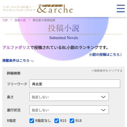
TOP
投稿小説
再会愛の検索結果
Submitted Novels
アルファポリス
で投稿されているBL小説のランキングです。
小説の投稿はこちら
掲載条件はこちら
×検索条件をクリアする
詳細検索
フリーワード
長さ
進行状況
R指定
R指定なし
R15
R18