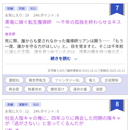
原梓（しのはら・あずさ） 「お前（＝中島）限定手フェチ」な真
7
短編
完結
R15
面目コピーライター （「＊」が付いたお話には性表現が含まれま
お気に入り : 19
24h.ポイント : 0
す。「＊＊」は過激な性表現です。）
黒竜に嫁ぐ転生魔導師 ～千年の孤独を終わらせるキス
～
春夜夢
死に際、誰からも愛されなかった魔導師リアンは願う―― 「もう
一度、誰かを守る力がほしい」と。 目を覚ますと、そこは千年前
に滅んだ王国。 彼を見つめていたのは、漆黒の鱗を持つ竜の王・
ジルヴェルド。 「お前は、俺の“番（つがい）”として蘇った」 リ
続きを読む
アンは竜に抱かれ、彼の魔力を鎮めるため“儀式の口づけ”を強要
される。 だが触れ合うたびに、記憶の奥底で“かつての約束”が疼
文字数 5,055
最終更新日 2025.10.11
登録日 2025.10.11
き始める―― それは千年の孤独を終わらせる、ふたりの愛の物
語。
濃密BL
異世界転生
ファンタジーBL
竜人
主従関係
再会愛
執着攻め
健気受け
運命の番
溺愛
8
長編
連載中
R18
お気に入り : 12
24h.ポイント : 0
社会人陰キャの俺に、四年ぶりに再会した同期の陽キャ
が『逃がさない』と言ってくるんだが
只野 唯