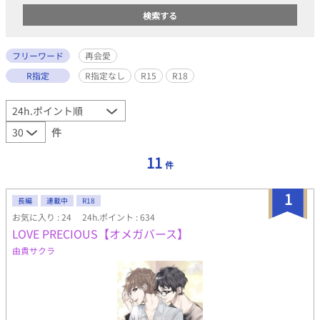
フリーワード
再会愛
R指定
R指定なし
R15
R18
件
11
件
1
長編
連載中
R18
お気に入り : 24
24h.ポイント : 634
LOVE PRECIOUS【オメガバース】
由貴サクラ