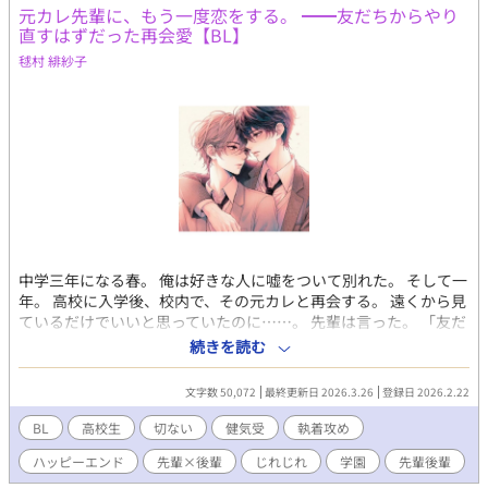
集ページに掲載されました！
元カレ先輩に、もう一度恋をする。 ━━友だちからやり
直すはずだった再会愛【BL】
毬村 緋紗子
中学三年になる春。 俺は好きな人に嘘をついて別れた。 そして一
年。 高校に入学後、校内で、その元カレと再会する。 遠くから見
ているだけでいいと思っていたのに……。 先輩は言った。 「友だ
ちに戻ろう」 まだ好きなのに。 忘れられないのに。 元恋人から
続きを読む
始まる、再スタートの恋。 (登場人物) 渋沢 香名人 ｼﾌﾞｻﾜ ｶﾅﾄ 高１
山名 貴仁 ﾔﾏﾅ ﾀｶﾋﾄ 高３ 表紙は、生成AIによる、自作です。 (替わ
文字数 50,072
最終更新日 2026.3.26
登録日 2026.2.22
るかもです。。)
BL
高校生
切ない
健気受
執着攻め
ハッピーエンド
先輩×後輩
じれじれ
学園
先輩後輩