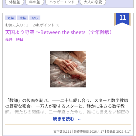
体格差
年の差
ハッピーエンド
大人の恋愛
隠れ、シーツの間でだけ許される独占。 「先生」の仮面を脱ぎ捨
て、かつての熱を呼び覚ます一週間限定の籠城生活が始まる。
11
短編
完結
なし
お気に入り : 1
24h.ポイント : 0
天国より野蛮 〜Between the sheets（全年齢版）
義井 映日
「教師」の仮面を剥げ。――二十年愛し合う、スターと数学教師
の野蛮な密会。 ​一万人が愛するスターと、静かに生きる数学教
師。 俺たちの関係は、二十年経った今も、誰にも言えない秘密の
ままだ。 ​札幌で規律正しく生きる数学教師・西塔玲二（41）。 彼
続きを読む
の唯一の「番（つがい）」は、人気V系ヴォーカル・篠宮綾人。 ​
ライブ直後のマンション。 「教師」の仮面を剥ぎ取り、野蛮な本
文字数 5,111
最終更新日 2026.4.17
登録日 2026.4.17
能を暴き出す濃密な七日間が始まる。 ​「一万人に愛されるより、