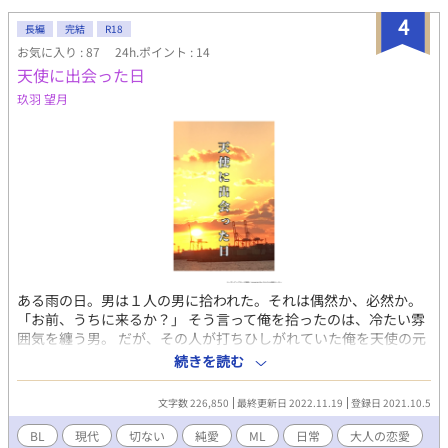
4
長編
完結
R18
お気に入り : 87
24h.ポイント : 14
天使に出会った日
玖羽 望月
ある雨の日。男は１人の男に拾われた。それは偶然か、必然か。
「お前、うちに来るか？」 そう言って俺を拾ったのは、冷たい雰
囲気を纏う男。 だが、その人が打ちひしがれていた俺を天使の元
へ導いてくれた。 登場人物 土居 武琉(どい たける) 大江 希海(おお
続きを読む
え のぞみ)職業 カメラマン 橋本 香緒(はしもと かお)職業 モデル 三
条 響(さんじょう ひびき)職業 俳優 初出はエブリスタ様にて。 本
文字数 226,850
最終更新日 2022.11.19
登録日 2021.10.5
編 2019.10.5〜2020.3.31 それなりに古い作品なので、加筆修正
しております。 エブリスタ様のほうでは、番外編やＳＳも公開
BL
現代
切ない
純愛
ML
日常
大人の恋愛