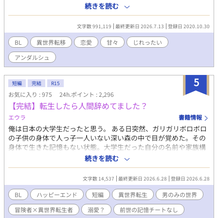
った先は人手不足の宿屋で、衣食住を求め臨時で働く事になっ
続きを読む
た。 その宿屋で出逢ったのは冒険者のクラウス。 冒険者を辞めて
騎士に復帰すると言うクラウスに誘われ仕事を求め一緒に王都へ
文字数 991,119
最終更新日 2026.7.13
登録日 2020.10.30
向かい今度は馴染み深い孤児院で働く事に。 神様からの啓示もな
く、なぜ自分が迷い込んだのか理由もわからないまま周りの人に
BL
異世界転移
恋愛
甘々
じれったい
助けられながら異世界で幸せになるお話です。 2022,04,02 第二
アンダルシュ
部を始めることに加え読みやすくなればと第一部に章を追加しま
した。
5
短編
完結
R15
お気に入り : 975
24h.ポイント : 2,296
【完結】転生したら人間辞めてました？
エウラ
書籍情報
俺は日本の大学生だったと思う。 ある日突然、ガリガリボロボロ
の子供の身体で人っ子一人いない深い森の中で目が覚めた。その
身体で生きた記憶もない状態。大学生だった自分の名前や家族構
成、友人なども覚えていない。 ここで生きるための知識もなく途
続きを読む
方に暮れていると、冒険者だという男が偶然現れて保護してくれ
た。 彼にお世話になりながら自立していこうと意気込む俺と、世
文字数 14,537
最終更新日 2026.6.28
登録日 2026.6.28
話はするが自立させたくない男。 そして俺は自分が何者かを知っ
て、流されるように男と暮らすことになる。 男だけの世界。誰で
BL
ハッピーエンド
短編
異世界転生
男のみの世界
も子供ができるけど、出産の描写はないです。 駆け足で完結まで
冒険者×異世界転生者
溺愛？
前世の記憶チートなし
ザッと書いて投稿しましたのでもしかしたら誤字脱字があるかと