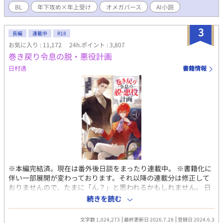
で金髪青目、まるで生きているお人形のように美しく、しかし身
BL
年下攻め×年上受け
オメガバース
AI小説
長153センチとちんまりした少年、光瀬川 アレクサンダー レオ。
大人の教授たちを相手に生意気に指図するレオだったが、草太を
3
見た瞬間に「運命の番」だと確信し、感情を昂らせて猛烈なプロ
長編
連載中
R18
ポーズを敢行する。 しかし、毎日の過労と安物の抑制剤のせいで
お気に入り : 11,172
24h.ポイント : 3,807
感覚がバカになっている草太は、アルファであるレオのフェロモ
巻き戻り令息の脱・悪役計画
ンを完全にスルー。「一生懸命背伸びしてプロポーズごっこをし
日村透
書籍情報
ている可愛い子供」と完全に勘違いし、みかんジュースを握らせ
て頭をよしよしと撫でまわしてしまう。 子供扱いされて耳まで真
っ赤にして悔しがるレオと、別世界のお坊ちゃまの戯れ言だと全
く相手にしない草太。あまりにも噛み合わない二人の「運命」
が、ここから動き出す——。 ■ キャラクター紹介 橘 草太（たち
ばな そうた） / 20歳 オメガ 身長173cm。すっきりとした長身だ
が、働きすぎで少し細身。 両親はベータで、突然変異のようにオ
メガとして生まれた。実家が貧しいため、奨学金、自身の生活
費、弟妹への仕送りのためにスケジュールアプリがカラフルに埋
まるほどバイトを掛け持ちしている。病院の抑制剤を買う余裕が
なく、市販の安物で誤魔化しているため感覚が鈍い。 素朴で親し
※本編完結済。現在は番外後日談をまったり連載中。 ※書籍化に
みやすく、健気で面倒見がいいお兄ちゃん気質。経済的な余裕の
伴い一部展開が変わっております。それ以降の連載分は修正して
なさから、恋愛や運命に対しては非常に現実的（冷めている）。
おりませんので、たまに「ん？」と思われるかもしれません。 日
光瀬川 アレクサンダー レオ（みつせがわ あれくさんだー れお） /
本人男性だった『俺』は、目覚めたら赤い髪の美少年になってい
続きを読む
12歳 アルファ 身長153cm。金髪青目のクォーターで、天使やお
た。 記憶を辿り、どうやらこれは乙女ゲームのキャラクターの子
人形のような美少年。 日本最高峰の富と権力を持つ「光瀬川財
供時代だと気付く。 それも、自分が仕事で製作に関わっていたゲ
文字数 1,024,273
最終更新日 2026.7.28
登録日 2024.6.3