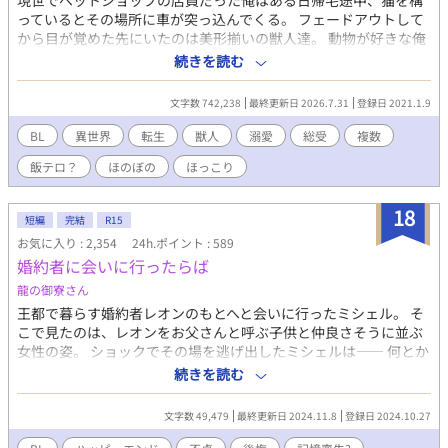
現世でペットショップの店員だった俺はある日帰宅途中、猫を構
っているとその場所に車が突っ込んでくる。 フェードアウトして
から目が覚めた先にいたのは美形揃いの獣人達。 動物が好きな俺
は、無償でご奉仕しますよ？ ただし獣体に限る！？ ただいま絶賛
続きを読む
餌付け中、だって生活がかかってるからねっ！ 餌付けしたら、何
故かふたりの獣人に求婚されてしまった。 恋愛経験無いのにどう
文字数 742,238
最終更新日 2026.7.31
登録日 2021.1.9
しろと？ 二人の伴侶と優しい義両親、可愛い子供たちに囲まれて
絶賛子育て奮闘中。 現在、ムーンライトにて改稿しながら配信
BL
異世界
転生
獣人
溺愛
総受
複数
中。 イチャイチャは★がつきます。 ☆は改稿済。 改稿したら1話
飯テロ？
ほのぼの
ほっこり
が2000 文字になるようにニコイチにしていきたいと思います。
18
短編
完結
R15
お気に入り : 2,354
24h.ポイント : 589
婚約者に会いに行ったらば
龍の御寮さん
王都で暮らす婚約者レオンのもとへと会いに行ったミシェル。 そ
こで見たのは、レオンをお父さんと呼ぶ子供と仲良さそうに並ぶ
女性の姿。 ショックでその場を逃げ出したミシェルは―― 何とか
弁解しようするレオンとなぜか記憶を失ったミシェル。 そこには
続きを読む
何やら事件も絡んできて？ 傷つけられたミシェルが幸せになるま
でのお話です。
文字数 49,479
最終更新日 2024.11.8
登録日 2024.10.27