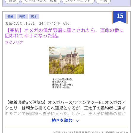
溺愛
ショタ→大人に成長
ハッピーエンド
完結
15
長編
完結
R18
お気に入り : 1,331
24h.ポイント : 690
【完結】オメガの僕が男娼に堕とされたら、運命の番に
囲われて幸せになった話。
マグノリア
【執着溺愛α×健気Ω】オメガバース/ファンタジーBL オメガのア
シュリーは親から捨てられ孤児となるが、王太子の婚約者に選ば
れたことで侯爵家へ養子に入った。しかし、王太子に運命の番が
現れ、アシュリーは婚約破棄されて王都を追放される。 平民に堕
続きを読む
ちたアシュリーが連れてこられたのは、身寄りのないオメガが助
け合って暮らす娼館だった。そこで初めての客を取るため緊張し
文字数 158,357
最終更新日 2026.6.5
登録日 2026.5.8