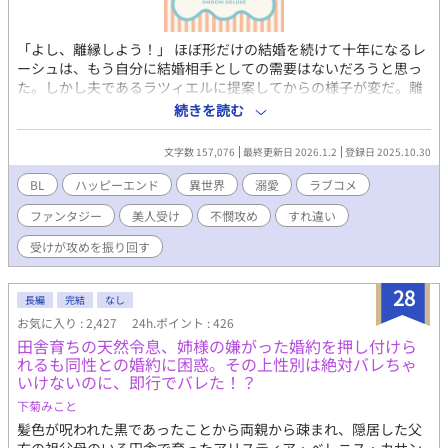
「よし、離縁しよう！」 ほぼ形だけの結婚を続けて十年になるレ
ーシュは、もう自分に結婚相手としての需要はないだろうと思っ
た。しかし夫であるラツィエルに提案してからの様子が変だ。離
縁してあげた方が、彼も自由になれると思うのだけど……？ 一方
続きを読む
仕事では国を揺るがす事件の調査が始まり、初めて騎士である夫
とバディを組んで任務につく。ナンパされたり、事件に巻き込ま
文字数 157,076
最終更新日 2026.1.2
登録日 2025.10.30
れたり。そのたびにレーシュはラツィエルに助けられ、気持ちの
変化が訪れる。 無自覚美人の受けが、愛のない結婚をした攻めと
BL
ハッピーエンド
異世界
溺愛
ラブコメ
の関係を見直そうとするドタバタラブコメディ。たまにシリア
ファンタジー
美人受け
不憫攻め
すれ違い
ス。 一途な騎士でずっと妻を守ってるけど全く興味を持たれない
不憫な夫×見た目にも他人の評価にも興味なし、周囲を振り回し
受けが攻めを振り回す
ているけど仕事には真面目な妻 ※妊娠出産表現はないですが、子
供ができます。同性同士でも子供ができる不思議世界です。
28
長編
完結
なし
お気に入り : 2,427
24h.ポイント : 426
田舎育ちの天然令息、姉様の嫌がった婚約を押し付けら
れるも同性との婚約に困惑。その上性別は絶対バレちゃ
いけないのに、即行でバレた！？
下菊みこと
髪色が呪われた黒であったことから両親から疎まれ、隠居した父