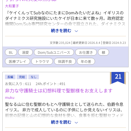
大和菫子
『ケイくんってSubなのにたまにDomみたいだよね』イギリスの
ダイナミクス研究施設にいたケイが日本に来て数ヶ月。政府認定
機関Dom/Sub専門研究センターの命で設立された、ダイナミクス
科のある総合病院は2年前、付属の小児訓練施設「聖フィリア学
続きを読む
園」を立ち上げた。『ケイくんは特別だからね、この事は他の人
にバレちゃいけないんだよ。だから頑張ってコントロールしなき
文字数 235,024
最終更新日 2026.8.4
登録日 2024.9.23
ゃ』 学園では今日もお医者さんたちと思春期真っ只中の子供たち
が、濃厚でSっ気たっぷりな特殊プレイ中！Domのお医者さんと
BL
溺愛
Dom/Subユニバース
お仕置き
躾
Subの子供たちの日常の物語。 ※なんちゃって医療モノ。トラウ
医療プレイ
トラウマ
体調不良
年の差
マ表現あり。 Dom/Subユニバースにオリジナル設定あり。
21
長編
完結
なし
お気に入り : 611
24h.ポイント : 491
非力な守護騎士は幻想料理で聖獣様をお支えします
muku
聖なる山に住む聖獣のもとへ守護騎士として送られた、伯爵令息
イリス。 非力で成人しているのに子供にしか見えないイリスは、
前世の記憶と山の幻想的な食材を使い、食事を拒む聖獣セフィド
リーフに料理を作ることに。 両親に疎まれて居場所がないながら
続きを読む
も、健気に生きるイリスにセフィドリーフは心動かされ始めてい