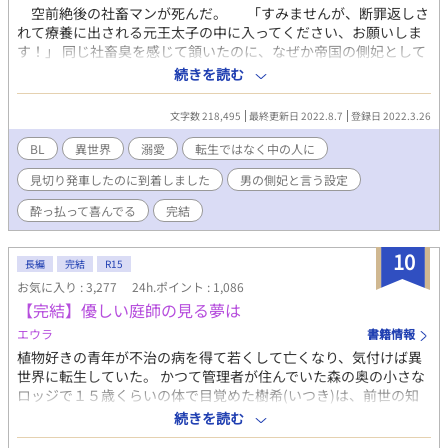
空前絶後の社畜マンが死んだ。 「すみませんが、断罪返しさ
れて療養に出される元王太子の中に入ってください、お願いしま
す！」 同じ社畜臭を感じて頷いたのに、なぜか帝国の側妃として
売り渡されてしまった！ 話が違うし約束も違う！男の側妃を溺
続きを読む
愛してくるだと？！ ゆるーい設定でR18BLになります。 本編完
結致しました( ´ ▽ ` )緩い番外編も完結しました。 番外編、お品
文字数 218,495
最終更新日 2022.8.7
登録日 2022.3.26
書き。 〇セイリオス＆クロードがイチャイチャする話 〇騎士
団に謎のオブジェがある話 ○可愛いけれどムカつくあの子！
BL
異世界
溺愛
転生ではなく中の人に
○ビリビリ腕輪の活用法 ○進撃の双子 ○おじさん達が温泉へ
見切り発車したのに到着しました
男の側妃と言う設定
行く話 ○孫が可愛いだけだなんて誰が言った？（孫に嫉妬する
ラムの話） ○なんかウチの村で美人が田んぼ作ってんだが？
酔っ払って喜んでる
完結
（田んぼを耕すディエスの話） ○ブラックラム（危なく闇落ち
するラム） ○あの二人に子供がいたならば やっと完結表記に
10
致しました。長い間＆たくさんのご声援を頂き誠にありがとうご
長編
完結
R15
ざいました～！
お気に入り : 3,277
24h.ポイント : 1,086
【完結】優しい庭師の見る夢は
エウラ
書籍情報
植物好きの青年が不治の病を得て若くして亡くなり、気付けば異
世界に転生していた。 かつて管理者が住んでいた森の奥の小さな
ロッジで１５歳くらいの体で目覚めた樹希(いつき)は、前世の知
識と森の精霊達の協力で森の木々や花の世話をしながら一人暮ら
続きを読む
しを満喫していくのだが･･･。 ※主人公総受けではありません。