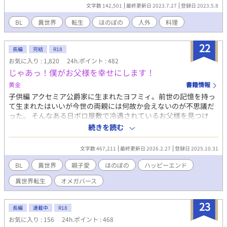
た。 そして人間嫌いのセフィドリーフには隠された過去があるこ
文字数 142,501
最終更新日 2023.7.27
登録日 2023.5.8
とに、イリスは気づいていく。 非力な青年×人間嫌いの人外の、
料理と癒しの物語。 ※全年齢向け作品です。
BL
異世界
転生
ほのぼの
人外
料理
22
長編
完結
R18
お気に入り : 1,820
24h.ポイント : 482
じゃあっ！僕がお父様を幸せにします！
黄金
書籍情報
子供編 アクセミア公爵家に生まれたヨフミィ。前世の記憶を持っ
て生まれたはいいが今世の両親には何故か会えないのが不思議だ
った。 そんなある日ボロ屋敷で冷遇されているお父様を見つけ
る。 なんてことっ！だったら僕がお父様を幸せにしてみせる！！
続きを読む
大人編 自分が転生したのは駄女神様の所為だった！ 駄女神様の神
様ルールで死んだことにならなければならなくなったヨフミィ。
文字数 467,211
最終更新日 2026.2.27
登録日 2025.10.31
平民庭師のヨフとして、弟ヘミィネの番をつけらなきゃ！じゃな
いと大変なことに！ ※しおり、コメント、エールお気に入り、有
BL
異世界
親子愛
ほのぼの
ハッピーエンド
難うございます！
異世界転生
オメガバース
23
長編
連載中
R18
お気に入り : 156
24h.ポイント : 468