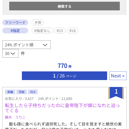
フリーワード
子供
R指定
R指定なし
R15
R18
件
770
件
1
/ 26
Next
ページ
1
長編
完結
R18
お気に入り : 3,427
24h.ポイント : 12,680
転生したら子持ちだったのに皇帝陛下が嫁になれと迫っ
てくる
鏑木 うりこ
飯も碌に食べられず過労死した。そして目を覚ますと絶世の美