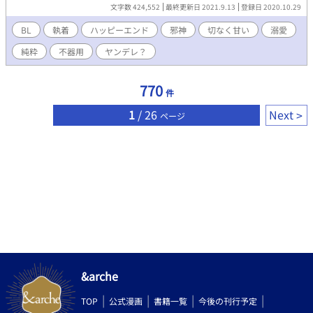
溺愛し始める。 人のフリを長く続けたが愛情を理解できなかっ
文字数 424,552
最終更新日 2021.9.13
登録日 2020.10.29
た破壊神と、初めての愛情を貪欲に欲しがる物知らぬ子供。愛を
知らぬ者同士が徐々に惹かれ合う、ひたすら甘くて切ない恋物
BL
執着
ハッピーエンド
邪神
切なく甘い
溺愛
語。 「僕ね、セティのこと大好きだよ」 【注意事項】ＢＬ、Ｒ
純粋
不器用
ヤンデレ？
１５、性的描写あり（※印） 【重複投稿】アルファポリス、カク
ヨム、小説家になろう、エブリスタ 【完結】2021/9/13
※2020/11/01 エブリスタ BLカテゴリー6位
770
件
※2021/09/09 エブリスタ、BLカテゴリー2位
1
/ 26
Next
ページ
&arche
TOP
公式漫画
書籍一覧
今後の刊行予定