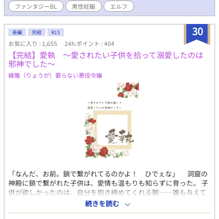
可愛い弟と仲良くなるのが早かったのと弟について黙って結婚し
ファンタジーBL
男性妊娠
エルフ
明るくカワイイものは全く出てきません。本当は怖い系のものば
ようとしていた負い目でアリスティアを追い出す気になれず婚約
かりです。全体として暗くなりやすそうな感じを何とか主人公の
を結ぶことに。 これはそんなクロヴィスとアリスティアが少しず
明るさで乗り切ろうとしています。初めての執筆にも関わらず長
30
つ近づいていき、本物の夫婦になるまでの記録である。 小説家に
長編
完結
R15
編になっています。 ヴァルタールとくっつくのは早いです 誤字や
なろう様でも2023年 03月07日 15時11分から投稿しています。
お気に入り : 1,655
24h.ポイント : 404
言葉足らずがあり、細かな修正が公開後もあったりします ＊話自
【完結】愛執 ～愛されたい子供を拾って溺愛したのは
体はもう折り返してはいるのですが、初めの頃の投稿(特に第一
邪神でした～
章、第2章)はまだ執筆に慣れていなくて、表現も文章も粗が多く
て(今も粗は多いんですけど)少しずつ直しています。読み返す度に
綾雅（りょうが）要らない悪役令嬢
身悶えるくらい、稚拙で、ここまで読んでくださった皆さんに、
本当に頭が上がりません。 もう少しかかりますが、ラストに向け
て頑張ります。
「なんだ、お前。鎖で繋がれてるのかよ！ ひでぇな」 洞窟の
神殿に鎖で繋がれた子供は、愛情も温もりも知らずに育った。 子
供が欲しかったのは、自分を抱き締めてくれる腕――誰も与えて
くれない温もりをくれたのは、人間ではなくて邪神。人間に害を
続きを読む
なすとされた破壊神は、純粋な子供に絆され、子供に名をつけて