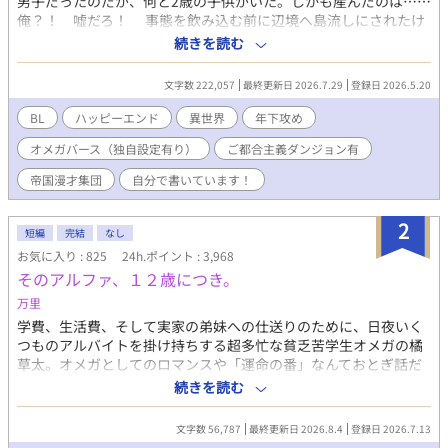
男子だったのだが、何と2歳の子供がいた。しかも産んだのは……
俺？！ 嘘だろ！ 事態を飲み込む前に辺境へ島流しにされたけ
れど、今度こそ努力が身を結び、美味しいご飯を食べられる生活
続きを読む
を送るんだ！ そんな悠々自適快適スローライフ辺境生活に暗雲
が立ち込める。え？ 息子がやらかした？ どういうことな
文字数 222,057
最終更新日 2026.7.29
登録日 2026.5.20
の？！ 皇帝陛下に呼び出しを食らっちゃったよー！ ドラゴン
ステーキを食べられないじゃないか！ 皇帝陛下×美貌のオメガに
BL
ハッピーエンド
異世界
年下攻め
入り込んだおじさんのR18BLとなります。タグの確認をお願い致
オメガバース（独自設定有り）
ご都合主義ダンジョン有
します！ 以上で完結となります。長い間お読みいただきありが
とうございます。 何かの機会があれば番外編の追加など考えてお
帝国漫才集団
自分で書いています！
ります(*'ω'*) その時は楽しんでいただけると幸いです。
2
短編
完結
なし
お気に入り : 825
24h.ポイント : 3,968
そのアルファ、１２歳につき。
万里
学費、生活費、そして実家の弟妹への仕送りのために、日夜いく
つものアルバイトを掛け持ちする超多忙な貧乏苦学生オメガの橘
草太。オメガとしてのロマンスや「運命の番」なんておとぎ話だ
と切り捨て、日々の生存に必死な彼の通う大学に、ある日驚天動
続きを読む
地の噂が駆け巡る。 それは、アメリカの有名大学を飛び級しまく
り、12歳にして大学の特任研究生として招かれた天才少年がやっ
文字数 56,787
最終更新日 2026.8.4
登録日 2026.7.13
てくるというものだった。 キャンパスに現れたのは、クォーター