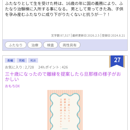
ふたなりとして生を受けた柊は、16歳の年に国の義務により、ふ
たなり治験棟に入所する事になる。 男として育ってきた為、子供
を孕み産むふたなりに成り下がりたくないと抗うが…？！
文字数 87,517
最終更新日 2026.2.5
登録日 2024.8.21
ふたなり
治療
検査
両性具有
27
長編
完結
R18
お気に入り : 2,728
24h.ポイント : 426
三十歳になったので離縁を提案したら旦那様の様子がお
かしい
おもちDX