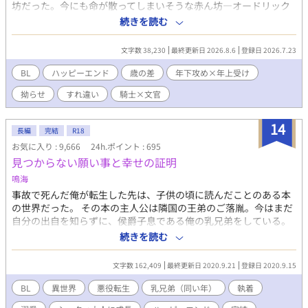
坊だった。今にも命が散ってしまいそうな赤ん坊―オードリック
の命を繋ぐため、婚約者となったマティアス。最初は赤ん坊が婚
続きを読む
約者ということで戸惑っていたマティアスだったが、自分に懐く
オードリックと接していくうちに愛おしく思うようになってゆ
文字数 38,230
最終更新日 2026.8.6
登録日 2026.7.23
き……。 なのに、立派な美丈夫に成長したオードリックは、マテ
ィアスを冷たく突き放し……（ああ、なんだ。私の事が嫌い……
BL
ハッピーエンド
歳の差
年下攻め×年上受け
だったのか） ◆◇◆１８歳差の婚約者。子供の頃の夢を叶え騎士
拗らせ
すれ違い
騎士×文官
になった元赤ん坊×王城で働くお人好し浄書師◆◇◆世界観は、
なんちゃって中世の御都合主義です。R18には※印 無理矢理描
写あり◆◇◆ 他サイト様でも掲載済
14
長編
完結
R18
お気に入り : 9,666
24h.ポイント : 695
見つからない願い事と幸せの証明
鳴海
事故で死んだ俺が転生した先は、子供の頃に読んだことのある本
の世界だった。 その本の主人公は隣国の王弟のご落胤。今はまだ
自分の出自を知らずに、侯爵子息である俺の乳兄弟をしている。
そんな主人公のことを平民のくせにスペックが高くて生意気だと
続きを読む
嫌い、イジメる悪役が俺だった！ もちろん、前世を思い出した俺
はイジメなんてしない。 いつの日か主人公が隣国の王位につくそ
文字数 162,409
最終更新日 2020.9.21
登録日 2020.9.15
の日まで、俺は応援し続けるつもりです！ ※本編終了後の「Side
カイル」に変態がでますし、死ネタも有ります。
BL
異世界
悪役転生
乳兄弟（同い年）
執着