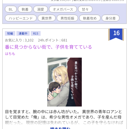
ていたアシュリーの前に、辺境の地を守る美貌の兵士、ジョナサ
ンが現れる――。 侯爵子息から男娼に堕ちたオメガが、多くの人
BL
執着
溺愛
オメガバース
甘々
に助けられて幸せをつかむ話です。 主人公の初恋の成就と、恋人
ハッピーエンド
異世界
男性妊娠
執着攻め
身分差
同士の甘々な時間をお届けします。子供もたくさん生まれます。
性描写があるエピソードには（☆）を付けております。 無理やり
の行為は一切なく、主人公の相手は初めから運命の番ひとりだけ
16
短編
連載中
R15
です。 アルファポリス様の独占公開です。 ※本編完結済。今後は
お気に入り : 3,102
24h.ポイント : 681
甘々の後日談を不定期に投稿します。 【番外編：後日談追加】完
番に見つからない街で、子供を育てている
結記念SS『癒しの時間』を追加しました。皆様に楽しんでいただ
ければ幸いです。
はちも
目を覚ますと、腕の中には赤ん坊がいた。 異世界の青年ロアンと
して目覚めた「俺」は、希少な男性オメガであり、子を産んだ母
親だった。 現世の記憶は失われているが、 この子を守らなければ
ならない、という想いだけははっきりと残っている。 街の人々に