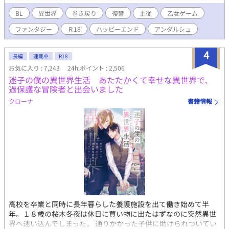
団」の御曹司。アメリカの大学を飛び級し、日本の大学へ「特任
ームの、個人的な不憫ランキングナンバー１に輝いていた悪役令
研究生（教授補佐）」としてやってきた超天才児。 基本は大人び
息オルフェオ・ロッソだ。 しかしこの悪役、本当に悪だったの
BL
異世界
巻き戻り
復讐
主従
乙女ゲーム
ていて冷徹、傲慢なまでの自信家。しかし草太の前では、子供扱
か？ なんか違わない？ 巻き戻って明らかになる真実に『俺』
いされてムキになったり、独占欲や嫉妬でヤキキモキしたりと、
ファンタジー
Ｒ18
ハッピーエンド
アンダルシュ
は激怒する。 表に出なかった裏設定の記憶を駆使し、ヒロインと
年相応の可愛らしい一面（と、将来の大物スパダリの片鱗）を見
元凶から何もかもを奪うべく、生まれ変わったオルフェオの脱・
せる。
悪役計画が始まった。
4
長編
連載中
R18
お気に入り : 7,243
24h.ポイント : 2,506
迷子の僕の異世界生活 あたたかくて幸せな異世界で、
過保護な冒険者と出会いました
クローナ
書籍情報
高校を卒業と同時に長年暮らした養護施設を出て働き始めて半
年。１８歳の桜木冬夜は休日に買い物に出たはずなのに突然異世
界へ迷い込んでしまった。 通りかかった子供に助けられついてい