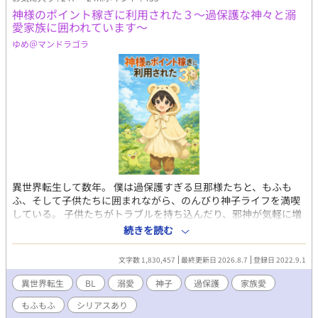
予定は未定(笑) 表紙はチャッピーに書いてもらいました。
神様のポイント稼ぎに利用された３～過保護な神々と溺
〜〜〜〜〜〜〜〜〜〜〜〜〜〜〜〜〜 『努力に勝る…』のifスト
愛家族に囲われています～
ーリーです。 ifストーリーですが、智則が大学に入るまでは『努
ゆめ＠マンドラゴラ
力に勝る…』の智則と共通しています。 (それを考えると智則って
罪作りすぎる……) 由希にぃが主人公。 九条様は、出てきませ
ん、ご了承下さい。 ストックが無くなるまではガンガン更新、そ
の後は、まったり更新予定。 気の長い人向けです。
異世界転生して数年。 僕は過保護すぎる旦那様たちと、もふも
ふ、そして子供たちに囲まれながら、のんびり神子ライフを満喫
している。 子供たちがトラブルを持ち込んだり、邪神が気軽に増
えたりと騒がしいこともあるけれど、 僕自身は家族に守られ、今
続きを読む
日も平和に暮らしています。 女神様に利用されて始まった異世界
生活は、 気づけば溺愛と家族愛に満ちた日常になっていました。
文字数 1,830,457
最終更新日 2026.8.7
登録日 2022.9.1
※のんびりした日常の裏で、世界はちゃんとシリアスです。 た
だし主人公が登場すると、だいたい壊れます。 ※読者様のアイデ
異世界転生
BL
溺愛
神子
過保護
家族愛
アを作中で使用する場合があります ※別サイトにも掲載中
もふもふ
シリアスあり