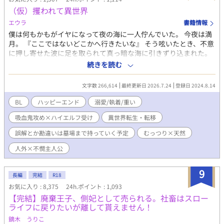
皆様、心からありがとうございます…！ 出版レーベルさんや発売
（仮）攫われて異世界
日などは詳細が決まり次第、作者のXでご報告いたしますね。 引
き続き頑張っていきますので、どうかラストまで読んでいただけ
エウラ
書籍情報
ると嬉しいです！
僕は何もかもがイヤになって夜の海に一人佇んでいた。 今夜は満
月。 『ここではないどこかへ行きたいな』 そう呟いたとき、不意
に押し寄せた波に足を取られて真っ暗な海に引きずり込まれた。
死を感じたが不思議と怖くはなかった。 『このまま、生まれ変わ
続きを読む
って誰も自分を知らない世界で生きてみたい』 そう思いながらゆ
らりゆらり。 そして気が付くと、そこは海辺ではなく鬱蒼と木々
文字数 266,614
最終更新日 2026.7.24
登録日 2024.8.14
の生い茂った深い森の中の湖の畔。 唐突に、何の使命も意味もな
く異世界転移してしまった僕は、誰一人知り合いのいない、しが
BL
ハッピーエンド
溺愛/執着/重い
らみのないこの世界で第二の人生を生きていくことになる。 ※突
吸血鬼攻め×ハイエルフ受け
異世界転生・転移
発的に書くのでどのくらいで終わるのか未定です。たぶん短いで
す。 魔法あり、近代科学っぽいモノも存在します。 いろんな種族
誤解とか勘違いは墓場まで持っていく予定
むっつり×天然
がいて、男女とも存在し異種婚姻や同性同士の婚姻も普通。同性
同士の場合は魔法薬で子供が出来ます。諸々は本文で説明予定。
人外×不憫主人公
※Ｒ回はだいぶ後の予定です。もしかしたら短編じゃ終わらない
かも。→ちょっと終わらないので長編に切り替えます。スミマセ
9
長編
完結
R18
ン。
お気に入り : 8,375
24h.ポイント : 1,093
【完結】廃棄王子、側妃として売られる。社畜はスロー
ライフに戻りたいが離して貰えません！
鏑木 うりこ