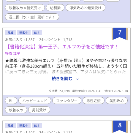
夢。 「自分の家族を持って、ずっと仲良く暮らしたい」 その夢
執着攻め×健気受け
幼馴染
浮気攻め×健気受け
は、叶うはずだった。 高校からの親友で、婚約者の陽平が、彼の
初恋の人・晶と再会し、浮気をするまでは…… 成己は、二十歳の
週二回（水・金）更新です！
誕生日を目前に、婚約を解消されてしまう。 婚約者探しは絶望的
で、最早センターに行くしかない。 失意に沈む成己に手を差し伸
7
べたのは、幼馴染の宏章だった。 「俺の家族になってくれ」 兄の
長編
連載中
R18
ように思っていた宏章に、身も心も包まれ愛されて――？ ※宏章
お気に入り : 1,887
24h.ポイント : 1,718
(包容ヤンデレ）×成己(健気不憫）の幼馴染オメガバースBLです
【書籍化決定】第一王子、エルフの子をご懐妊です！
♡ ※ストレス展開が長く続きますが、最終的にはスカッとハッ
野原 耳子
ピーエンドになります🦾(⌒▽⌒) ※独自設定ありオメガバースで
す。 ☆感想コメント、誠にありがとうございます！いつも大切に
★執着心激強な美形エルフ（身長2m超え）✖やや意地っ張りな男
読ませて頂いております♡心の励みです(#^^#) ☆とても素敵な表
前王子（身長180cm超え） 五年続いた戦争が終結し、ようやく国
紙は小槻みしろさんに頂きました✨ ※24年9月2日 二百八十～三百
に戻ってきた三ヵ月後。 城の医務室で、アダムは呆気にとられた
二話までを修正の為非公開にしました。読んで下さった皆様、あ
声をあげていた。 「殿下、ご懐妊です」 「なんて？」 医者に「エ
続きを読む
りがとうございましたm(__)m ※25年4月29日 唯一の未来Ⅰを再
ルフなら他種族の男性でも妊娠させることができる。何か心当た
度加筆修正いたします。ご迷惑をおかけして、申し訳ありませ
りはないか？」と聞かれ、 アダムは、エルフ軍指揮官のイヴァン
文字数 151,698
最終更新日 2026.7.31
登録日 2026.6.18
ん。 今までのお話を読んでくださった皆様、ありがとうございま
と一夜の関係を持ったことを思い出す。 しかも、子を無事に産む
したm(_ _)m ※25年5月13日 加筆完了しました！
ためには、エルフの精液を注ぎ続ける必要があると言われ、 アダ
BL
ハッピーエンド
ファンタジー
男性妊娠
美形攻め
ムは仕方なくエルフの国へと向かうことになる。 再会したイヴァ
執着攻め
男前受け
ンは、まるで伴侶のようにアダムを愛で始める。 子供を産んだら
さっさと国に戻るつもりだったのに、次第にアダムもイヴァンか
ら与えられる想いに心が揺らいでいき―― ★皆様の応援のおかげ
8
長編
連載中
R18
で【紙書籍&電子書籍化】が決定しました…！ 読んでくださった
お気に入り : 1,507
24h.ポイント : 1,114