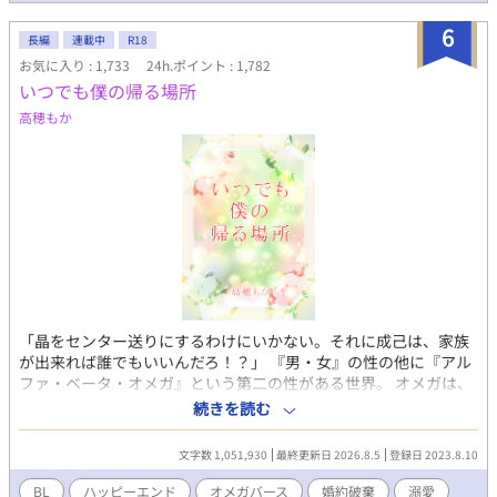
思いますが、見つけ次第修正します。 誤字脱字報告ありがとうご
ざいます。助かります。
6
長編
連載中
R18
お気に入り : 1,733
24h.ポイント : 1,782
いつでも僕の帰る場所
高穂もか
「晶をセンター送りにするわけにいかない。それに成己は、家族
が出来れば誰でもいいんだろ！？」 『男・女』の性の他に『アル
ファ・ベータ・オメガ』という第二の性がある世界。 オメガは、
少子化対策の希望として、すべての生活を国から保障される。代
続きを読む
わりに「二十歳までに伴侶がいなければ、オメガセンターで子供
を産み続けること」を義務付けられていた。 主人公・春日成己
文字数 1,051,930
最終更新日 2026.8.5
登録日 2023.8.10
は、赤ちゃんの頃に家族と離され、センターで育てられていた。
孤独な成己の支えは幼馴染の宏章の面会と『家族をもつ』という
BL
ハッピーエンド
オメガバース
婚約破棄
溺愛