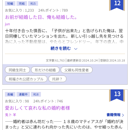
たが、属性は闇。 あれ？おかしいぞ？そう思った隼人だったが、
12
短編
完結
R15
すぐそばにいたこの世界の兄を見て現実を知ってしまう。 「あ、
お気に入り : 1,233
24h.ポイント : 789
こいつが主人公だ」 超絶美形完璧光属性兄攻め×そんな兄から逃
お前が結婚した日、俺も結婚した。
げたい闇属性受けの繰り広げるファンタジーラブストーリー
jun
十年付き合った慎吾に、「子供が出来た」と告げられた俺は、翌
日同棲していたマンションを出た。 新しい引っ越し先を見つける
為に入った不動産屋は、やたらとフレンドリー。 年下の直人、中
学の同級生で妻となった志帆、そして別れた恋人の慎吾と妻の美
続きを読む
咲、絡まりまくった糸を解すことは出来るのか。そして本田 蓮
こと俺が最後に選んだのは･･･。 ＊現代日本のようでも架空の世
文字数 61,763
最終更新日 2024.10.24
登録日 2024.10.18
界のお話しです。気になる箇所が多々あると思いますが、さら〜
っと読んで頂けると有り難いです。 ＊初回2話、本編書き終わる
同級生同士
形だけの結婚
父親も同性愛者
までは1日1話、10時投稿となります。
祝福され公認カップル
托卵？
13
長編
連載中
R18
お気に入り : 98
24h.ポイント : 746
愛おしくて哀れな私の婚約者様
兎卜 羊
書籍情報
――婚約者は赤ん坊だった―― １８歳のマティアスが「婚約が決
まった」と父に連れられ向かった先にいたのは、やせ細った赤ん