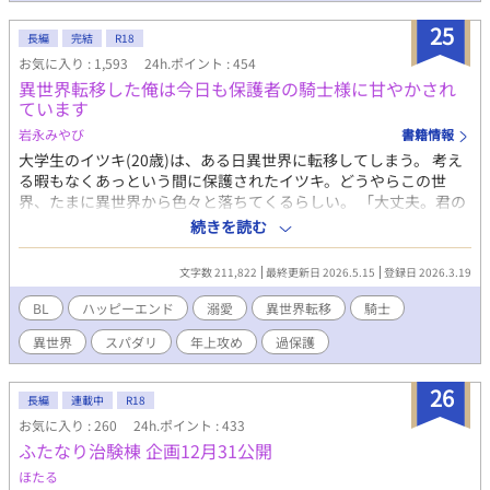
25
長編
完結
R18
お気に入り : 1,593
24h.ポイント : 454
異世界転移した俺は今日も保護者の騎士様に甘やかされ
ています
岩永みやび
書籍情報
大学生のイツキ(20歳)は、ある日異世界に転移してしまう。 考え
る暇もなくあっという間に保護されたイツキ。どうやらこの世
界、たまに異世界から色々と落ちてくるらしい。 「大丈夫。君の
生活は保障します。保護者も用意しますからね」 役人にそう言わ
続きを読む
れ、紹介されたのはラーシュ(26歳)という騎士だった。 最初は文
字通りイツキの保護者としてあれこれ世話を焼いてくれたラーシ
文字数 211,822
最終更新日 2026.5.15
登録日 2026.3.19
ュだが、その子供扱いにモヤモヤしはじめるイツキ。 子供扱いは
やめてほしい。でも俺を甘やかすのはやめないでほしい……。 ※
BL
ハッピーエンド
溺愛
異世界転移
騎士
全39話＋番外編
異世界
スパダリ
年上攻め
過保護
26
長編
連載中
R18
お気に入り : 260
24h.ポイント : 433
ふたなり治験棟 企画12月31公開
ほたる