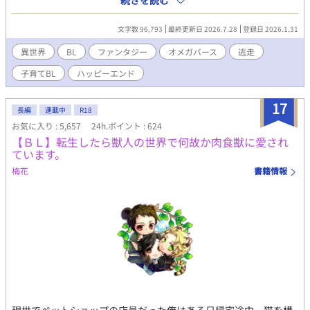
続きを読む
助けられ、魔石への魔力注入で生計を立てながら、 ロアンと息子
カイルは、番のいない街で慎ましく暮らしていく。 だが、行方不
文字数 96,793
最終更新日 2026.7.28
登録日 2026.1.31
明の番を探す噂が、静かに近づいていた。 再会は望まない。 今は
ただ、この子との生活を守りたい。 これは、番から逃げたオメガ
異世界
BL
ファンタジー
オメガバース
逃走
が、 選び直すまでの物語。 ※本編全て完結しました
子育てBL
ハッピーエンド
17
長編
連載中
R18
お気に入り : 5,657
24h.ポイント : 624
【ＢＬ】転生したら獣人の世界で何故か肉食獣に愛され
ています。
梅花
書籍情報