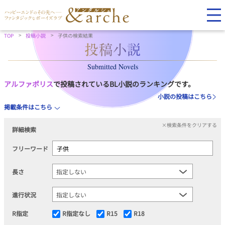
TOP
投稿小説
子供の検索結果
Submitted Novels
アルファポリス
で投稿されているBL小説のランキングです。
小説の投稿はこちら
掲載条件はこちら
×検索条件をクリアする
詳細検索
フリーワード
長さ
進行状況
R指定
R指定なし
R15
R18