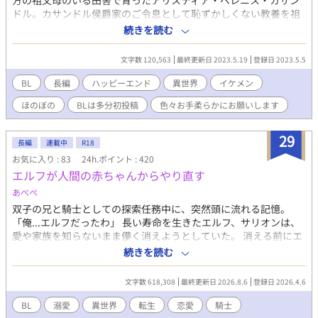
方の祖父母のいる田舎で育ったアリスティア・ベレニス・カサン
ドル。カサンドル侯爵家のご令息として恥ずかしくない教養を祖
父母の教えの元身につけた…のだが、農作業の手伝いの方が貴族
続きを読む
として過ごすより好き。 そんなアリスティア十八歳に急な婚約が
持ち上がった。アリスティアの双子の姉、アナイス・セレスト・
文字数 120,563
最終更新日 2023.5.19
登録日 2023.5.5
カサンドル。アリスティアとは違い金の御髪の彼女は侯爵家で大
変かわいがられていた。そんなアナイスに、とある同盟国の公爵
BL
長編
ハッピーエンド
異世界
イケメン
家の当主との婚約が持ちかけられたのだが、アナイスは婿を取っ
ほのぼの
BLは多分初投稿
色々お手柔らかにお願いします
てカサンドル家を継ぎたいからと男であるアリスティアに婚約を
押し付けてしまう。アリスティアとアナイスは髪色以外は見た目
がそっくりで、アリスティアは田舎に引っ込んでいたためいけて
29
長編
連載中
R18
しまった。 アリスは自分の性別がバレたらどうなるか、また自分
お気に入り : 83
24h.ポイント : 420
の呪われた黒を見て相手はどう思うかと心配になった。そして顔
エルフが人間の赤ちゃんからやり直す
合わせすることになったが、なんと公爵家の執事長に性別が即行
でバレた。 公爵家には公爵と歳の離れた腹違いの弟がいる。前公
あぺぺ
爵の正妻との唯一の子である。公爵は、正当な継承権を持つ正妻
双子の兄と騎士としての探索任務中に、突然頭に流れる記憶。
の息子があまりにも幼く家を継げないため、妾腹でありながら爵
「俺...エルフだったわ」 長い寿命を生きたエルフ、サリオンは、
位を継承したのだ。なので公爵の後を継ぐのはこの弟と決まって
愛や家族を知らないまま儚く消えようとしていた。 消える前にエ
いる。そのため公爵に必要なのは同盟国の有力貴族との縁のみ。
ルフとしての記憶や能力を封じ込め、人間リオとして生きる決意
続きを読む
嫁が子供を産む必要はない。 アリスティアが男であることがバレ
をする。 それから成長し、20歳になったリオは、双子として育っ
たら捨てられると思いきや、公爵の弟に懐かれたアリスティアは
たヴァルタールと騎士として勤めていた。 ある時、子供の行方不
公爵に「家同士の婚姻という事実だけがあれば良い」と言われて
文字数 618,308
最終更新日 2026.8.6
登録日 2026.4.6
明事件が起きる。手がかりを追っていく内に、妖精の痕跡に気づ
そのまま公爵家で暮らすことになる。 一方婚約者、二十五歳のク
くリオ。 妖精をきっかけに記憶が蘇り初め、そこから様々な人や
BL
溺愛
異世界
転生
恋愛
騎士
ロヴィス・シリル・ドナシアンは嫁に来たのが男で困惑。しかし
人でない者たちに出会っていく 少しシリアス気味です。妖精も、