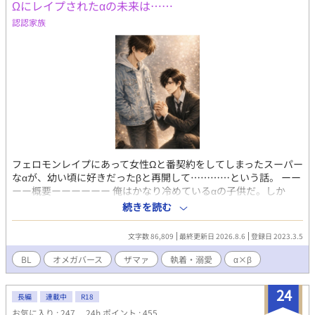
Ωにレイプされたαの未来は……
認認家族
フェロモンレイプにあって女性Ωと番契約をしてしまったスーパー
なαが、幼い頃に好きだったβと再開して…………という話。 ーー
ーー概要ーーーーーー 俺はかなり冷めているαの子供だ。しか
も、上位種 だから、上位αは執着が強く、番を失うと自殺したり
続きを読む
殺戮者になってしまったりと壊れる、と言われても想像がつかな
い。 そんな俺が、近所のコに一目惚れした。 真っ黒な瞳に心臓を
文字数 86,809
最終更新日 2026.8.6
登録日 2023.3.5
ぎゅっと掴まれた。 番を失ったら世界を巻き添えにして心中して
しまう、そんなαがいるのもわかる気がした。 けれど、そのコはβ
BL
オメガバース
ザマァ
執着・溺愛
α×β
で番えない。 そのコと距離をおかれて、傷心の俺は無気力で隙だ
らけで。 Ω女のフェロモンレイプに合って、番契約をしてしまっ
24
た。 〜〜〜〜〜〜〜〜〜〜〜〜〜〜〜〜〜 最初は明るい(お馬
長編
連載中
R18
鹿？)テイスト その後は鬱展開 その後は？？？ の、予定です。 が
お気に入り : 247
24h.ポイント : 455