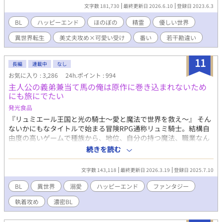
精霊達は単なる家族・友人・保護者的な位置づけです。お互いが
文字数 181,730
最終更新日 2026.6.10
登録日 2023.6.3
そういう認識です。 基本的にほのぼのした話になると思います。
息抜きです。不定期更新。 ※タグには入れてませんが、女性もい
BL
ハッピーエンド
ほのぼの
精霊
優しい世界
ます。 魔法や魔法薬で同性同士でも子供が出来るというふんわり
異世界転生
美丈夫攻め×可愛い受け
番い
若干勘違い
設定。 ※10万字いっても終わらないので、一応、長編に切り替え
ます。 お付き合い下さいませ。 ※だいぶ時間が空きましたが、無
事に【完結】しました。読んでくださってありがとうございま
11
長編
連載中
なし
す。
お気に入り : 3,286
24h.ポイント : 994
主人公の義弟兼当て馬の俺は原作に巻き込まれないため
にも旅にでたい
発光食品
『リュミエール王国と光の騎士〜愛と魔法で世界を救え〜』 そん
ないかにもなタイトルで始まる冒険RPG通称リュミ騎士。結構自
由度の高いゲームで種族から、地位、自分の持つ魔法、職業なん
かを決め、好きにプレーできるということで人気を誇っていた。
続きを読む
そんな中主人公のみに共通して持っている力は光属性。前提とし
て主人公は光属性の力を使い、世界を救わなければいけない。そ
文字数 143,118
最終更新日 2026.3.19
登録日 2025.7.10
のエンドコンテンツとして、世界中を旅するも良し、結婚して子
供を作ることができる。これまた凄い機能なのだが、この世界は
BL
異世界
溺愛
ハッピーエンド
ファンタジー
女同士でも男同士でも結婚することが出来る。子供も光属性の加
執着攻め
濃密BL
護？とやらで作れるというめちゃくちゃ設定だ。 そんな世界に転
生してしまった隼人。もちろん主人公に転生したものと思ってい