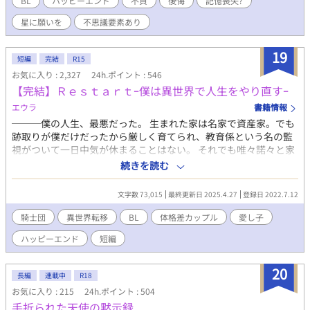
BL
ハッピーエンド
不貞
後悔
記憶喪失?
星に願いを
不思議要素あり
19
短編
完結
R15
お気に入り : 2,327
24h.ポイント : 546
【完結】Ｒｅｓｔａｒｔｰ僕は異世界で人生をやり直すｰ
エウラ
書籍情報
───僕の人生、最悪だった。 生まれた家は名家で資産家。でも
跡取りが僕だけだったから厳しく育てられ、教育係という名の監
視がついて一日中気が休まることはない。 それでも唯々諾々と家
のために従った。 そんなある日、母が病気で亡くなって直ぐに父
続きを読む
が後妻と子供を連れて来た。僕より一つ下の少年だった。 父はそ
の子を跡取りに決め、僕は捨てられた。 ヤケになって家を飛び出
文字数 73,015
最終更新日 2025.4.27
登録日 2022.7.12
した先に知らない森が見えて･･･。 僕はこの世界で人生を再始動
(リスタート)する事にした。 不定期更新です。 以前少し投稿した
騎士団
異世界転移
BL
体格差カップル
愛し子
ものを設定変更しました。 ジャンルを恋愛からＢＬに変更しまし
ハッピーエンド
短編
た。 また後で変更とかあるかも。 完結しました。
20
長編
連載中
R18
お気に入り : 215
24h.ポイント : 504
手折られた天使の黙示録