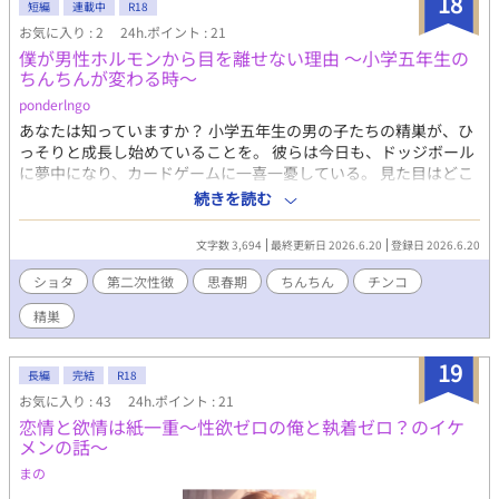
18
短編
連載中
R18
んな自分をどうしても許せず、また自分をそんな風に変えてしま
お気に入り : 2
24h.ポイント : 21
った彼に激しい苛立ちと不信感を抱く。 一体なぜゲオルグは奉仕
僕が男性ホルモンから目を離せない理由 ～小学五年生の
委員になどなったのか、そこまでして自分をこんな目に合わせた
ちんちんが変わる時～
かったのかと疑いながらも、今夜も彼の下で喘ぎ身悶えながらま
た女にされてしまう……的なひたすらえっちなお話です。 ■こん
ponderlngo
なあらすじですが最終的には愛あるハピエンになります。 ムーン
あなたは知っていますか？ 小学五年生の男の子たちの精巣が、ひ
ライトノベルズさんにも掲載しています。
っそりと成長し始めていることを。 彼らは今日も、ドッジボール
に夢中になり、カードゲームに一喜一憂している。 見た目はどこ
からどう見ても、ただの子供だ。 けれど、その股間では確かに、
続きを読む
男性ホルモンが静かに分泌され始めている。 本人たちはまるで気
づかない。 気づいた時には、もう手遅れ。 可愛らしかったちんち
文字数 3,694
最終更新日 2026.6.20
登録日 2026.6.20
んは、いつの間にか逞しい大人の陰茎へと変わり果てている。 こ
の物語は、そんな「気づかれない変化」の始まりを、あなたと一
ショタ
第二次性徴
思春期
ちんちん
チンコ
緒に覗き込む記録だ。 僕がなぜ、男性ホルモンにここまで執着す
精巣
るのか。
19
長編
完結
R18
お気に入り : 43
24h.ポイント : 21
恋情と欲情は紙一重～性欲ゼロの俺と執着ゼロ？のイケ
メンの話～
まの