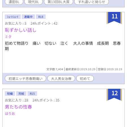
濃密BL
現代BL
第13回BL大賞
すれ違いと拗らせ
ひとり家族と離れて暮らすことになった。 そして末っ子は──男
娼になって……長男 晴臣と再会する。 すれ違いオメガバース。
11
ｼｮｰﾄｼｮｰﾄ
連載中
R18
お気に入り : 3
24h.ポイント : 42
恥ずかしい話し
ミク
初めて物語り 痛い 切ない 泣く 大人の事情 成長期 思春
期
文字数 7,404
最終更新日 2019.10.29
登録日 2019.10.19
初潮エッチ思春期痛い
大人男女治療
初めて
12
短編
完結
R15
お気に入り : 28
24h.ポイント : 35
男たちの性春
はりお