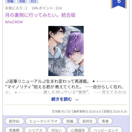
6
短編
完結
R15
お気に入り : 1
24h.ポイント : 214
月の裏側に行ってみたい。統合版
WhoCROW
🌙追筆リニューアル🌙生まれ変わって再連載。 ✦・┈┈┈┈┈
“マイノリティ”抱える君が 教えてくれた。 ――自分らしく在れ、
と。 ✦・┈┈┈┈┈ 誰しも持っている“裏側”。 ――見えてるのは
ほんの一部。 学校近くの丘で出会った朔と然。 星空が繋いだ二
続きを読む
人。 マイノリティを抱える然の 飄々とした仮面から覗く熱情。 朔
は、然をどう受け止めるのか。 恋は、いつも闘いだ。 混乱と緊張
文字数 45,755
最終更新日 2026.8.8
登録日 2026.4.26
と、 ――時折顔出す“煩悩”と。 然への気持ちを自覚していく朔。
マジになった静かな男を 舐めちゃいけない。 俺と親友の成長物
創作BL
ヒューマンドラマ
短編
高校生
青春
語。 ✦・┈┈┈┈┈
思春期
シリアス
切ない
心理描写
ハッピーエンド