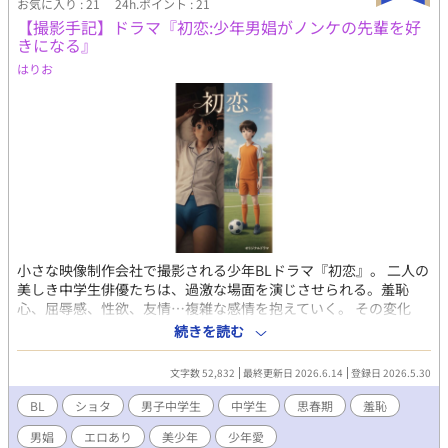
お気に入り : 21
24h.ポイント : 21
【撮影手記】ドラマ『初恋:少年男娼がノンケの先輩を好
きになる』
はりお
小さな映像制作会社で撮影される少年BLドラマ『初恋』。 二人の
美しき中学生俳優たちは、過激な場面を演じさせられる。羞恥
心、屈辱感、性欲、友情…複雑な感情を抱えていく。 その変化
を、現場のカメラマンである“俺”は、誰より近くで見つめ続けて
続きを読む
いた。 映像制作の裏側で揺れる少年たちと、大人の罪悪感を描く
思春期小説。 …今回は拙著『初恋:少年男娼がノンケの先輩を好き
文字数 52,832
最終更新日 2026.6.14
登録日 2026.5.30
になる』を作中作として扱い、そのドラマ化を撮影するという小
説です。内容についてはそちらを読んでいなくてもわかるように
BL
ショタ
男子中学生
中学生
思春期
羞恥
書いているので、是非関係なく読んでいただければと思います。
男娼
エロあり
美少年
少年愛
※少年愛的な内容や、少年の過激な描写もあるのでご注意くださ