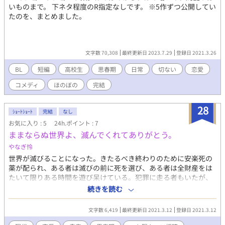
いものまで。 下ネタ程度のR指定なしです。 ※5作ずつ公開してい
たのを、まとめました。
文字数 70,308
最終更新日 2023.7.29
登録日 2021.3.26
BL
短編
高校生
思春期
日常
切ない
恋愛
コメディ
ほのぼの
完結
28
ｼｮｰﾄｼｮｰﾄ
完結
なし
お気に入り : 5
24h.ポイント : 7
ままならぬ世界よ、滅んでくれてありがとう。
やなぎ怜
世界が滅びることになった。きたるべき終わりのために安楽死の
薬が配られ、ある者は滅びの前に死を選び、ある者は全財産をは
たいて限りある時間を遊び呆けている。犯罪に走る者もいたが、
概ね秩序は保たれていた。そんな中、紙村（かみむら）は登校す
続きを読む
る。居場所がないくせに、律儀に登校してくる小筆（こふで）に
会うために。そして紙村はある日小筆を学校から連れ出すことに
文字数 6,419
最終更新日 2021.3.12
登録日 2021.3.12
した。