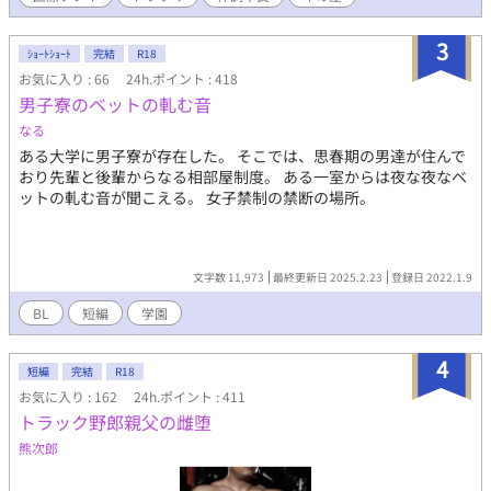
マ表現あり。 Dom/Subユニバースにオリジナル設定あり。
3
ｼｮｰﾄｼｮｰﾄ
完結
R18
お気に入り : 66
24h.ポイント : 418
男子寮のベットの軋む音
なる
ある大学に男子寮が存在した。 そこでは、思春期の男達が住んで
おり先輩と後輩からなる相部屋制度。 ある一室からは夜な夜なベ
ットの軋む音が聞こえる。 女子禁制の禁断の場所。
文字数 11,973
最終更新日 2025.2.23
登録日 2022.1.9
BL
短編
学園
4
短編
完結
R18
お気に入り : 162
24h.ポイント : 411
トラック野郎親父の雌堕
熊次郎