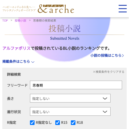
TOP
投稿小説
思春期の検索結果
Submitted Novels
アルファポリス
で投稿されているBL小説のランキングです。
小説の投稿はこちら
掲載条件はこちら
×検索条件をクリアする
詳細検索
フリーワード
長さ
進行状況
R指定
R指定なし
R15
R18