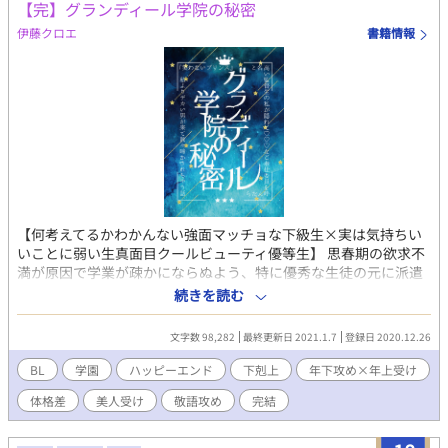
いかなど僕は気にも留めていなかった。 秀子さんはＯＬさん
【完】グランディール学院の秘密
で、いつもショートパンツをはいていて屈託のない感じ。２人の
伊藤クロエ
書籍情報
出会いの馴れ初めは知らないけど、まあ普通に似合いのカップル
だ。 原田さんは僕の思春期の思い出話を聞きたがった。僕はあ
る夏の夜、２人の前で中学時代に受けたお尻叩きのお仕置きの話
をした。僕は原田さんよりも秀子さんに聞いてほしい衝動に駆ら
れていた。 「あなた、その先生に恋したんでしょ」 秀子さんは
真顔で言った。 「違う。何だろう、もっと宗教的な感じ。僕は女
の子が好きだよ。でも……」 妙にシリアスな沈黙が訪れた。
「なぜかうまくいかない。僕は変わってるって女の子によく言わ
れる。男友達には言われないのに」 「女の子の方が勘がいいの
よ。先生にお尻を叩かれて嬉しかったんでしょ？ それをあたし
に言いたかったんでしょ」 「やっぱり僕、変だよね」 「男の子が
【何考えてるかわかんない強面マッチョな下級生×実は気持ちい
尊敬してる年配の男の先生に心を奪われる、いいじゃない。その
いことに弱い生真面目クールビューティ優等生】 思春期の欲求不
先生が忘れられなくて、子供みたいな半ズボンはいてるのね」
満が原因で学業が疎かにならぬよう、特に優秀な生徒の元に派遣
僕はその夜もデニムの短い半ズボン姿だった。
され、性的な奉仕をしてくれる極秘の奉仕委員制度が存在する男
続きを読む
女共学の王立グランディール学院。 『笑わないプリンス』と呼ば
れる筆頭監督生のアリスティドが出来心で委員を呼び出してみた
文字数 98,282
最終更新日 2021.1.7
登録日 2020.12.26
ら、やってきたのは自分よりずっと体格のいい強面の下級生男子
ゲオルグだった。 てっきり女子委員が来て手や口で慰めてくれる
BL
学園
ハッピーエンド
下剋上
年下攻め×年上受け
のだと思っていたアリスティドは驚き戸惑うも、ウブで潔癖な心
体格差
美人受け
敬語攻め
完結
と身体をゲオルグの『少し意地悪だけどひたすらアリスティドを
愛し可愛がってくれるご奉仕』に散々開発されてしまい、彼なし
では眠れない身体にされてしまう。 生真面目なアリスティドはそ