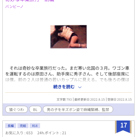
バンビーノ
それは奇妙な卒業旅行だった。まだ寒い北国の３月。ワゴン車
を運転するのは原田さん、助手席に秀子さん、そして後部座席に
は僕。前の２人は普通の若いカップルに見える。でも後ろの僕は
冬なのにデニム短パン姿、麻縄で後ろ手にぐるぐる巻きに縛り上
続きを読む
げられ、両脚も縛られて手ぬぐいの猿ぐつわをかまされていた。
僕が原田さんと出会ったのは大学に入学してすぐ、校門の近く
文字数 793
最終更新日 2022.8.15
登録日 2022.8.15
の夜のスナックだった。オーバードクターの原田さんは塾講師を
しながら映画を撮っていて、スナックの常連だった。下宿生活を
猿ぐつわ
BL
男の子を半ズボン姿で麻縄緊縛、監禁
始めたばかりの僕はお金がなく、原田さんにときどき奢ってもら
うようになっていた。原田さんはいつか、僕を主人公にした映画
17
を作りたいと言っていた。それで親切にしてくれるのかな、でも
長編
完結
R18
交友関係も広い人だし、ラッキーだったな。どんな映画を撮りた
お気に入り : 653
24h.ポイント : 21