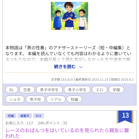
本物語は「男の性春」のアナザーストーリーズ（短・中編集）と
なります。 本編を読んでいなくても内容はわかるように書いてい
るつもりなので、本編が長くて読む気がしなかった方や途中で断
念した方、初めてこのシリーズを読む方も是非お願い致します。
続きを読む
またそれぞれのキャラの話は独立していますので、あらすじなど
を見て好きなものから読んでいただければと思います。 ↓内容紹
文字数 183,618
最終更新日 2025.11.15
登録日 2025.8.1
介 成績優秀、スポーツ万能、整った顔立ちでありながら、同性に
性的な感情を抱いてしまうことに苦悩する少年壮太の周りの何人
BL
恋愛
男子中学生
男子小学生
エロ
学園
かのキャラクターに視点に変え、それぞれの思春期特有の性に関
ショタ
男子校
リアル
短編
する感情を描いていきます。本編同様、性的なおふざけ、絡みな
どの描写が多く、卑猥な表現もありますのでご容赦ください。 ま
た感想や自身の少年期の経験談、リクエストなどをコメントして
13
短編
連載中
R18
いただけると嬉しいです。性別やセクシャリティなど問わずお願
お気に入り : 117
24h.ポイント : 35
いします！ ※続編も現在書いていますが、書きやすいこの短編集
レースのおぱんつをはいているのを見られたら親友に襲
を先に出すことにしました。本編読んでくださった方は被る内容
われた
もありますが、こちらも読んでくださると嬉しいです。