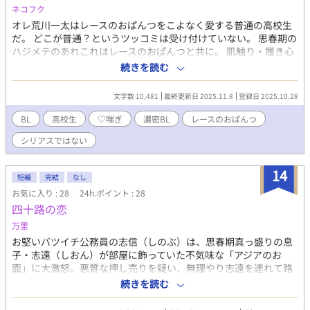
ネコフク
オレ荒川一太はレースのおぱんつをこよなく愛する普通の高校生
だ。 どこが普通？というツッコミは受け付けていない。 思春期の
ハジメテのあれこれはレースのおぱんつと共に。 肌触り・履き心
地・繊細な模様。色だって白・黒・赤・・・最高だよな！ でも家
続きを読む
族や周りには秘密にしている。変態呼ばわりされる一択なのは分
かってるし。 ただ今回うっかり親友の松原蒼真にバレてしまっ
文字数 10,481
最終更新日 2025.11.8
登録日 2025.10.28
た！ ドン引きされるかと思ったら興奮していた。これはレースの
おぱんつ仲間が！とウキウキしたらレースのおぱんつを履いたオ
BL
高校生
♡喘ぎ
濃密BL
レースのおぱんつ
レに興奮してただけだった！ あれよあれよと剥かれ弄ら
シリアスではない
れ・・・・・・ 何でローション持ってんだーーー!!
14
短編
完結
なし
お気に入り : 28
24h.ポイント : 28
四十路の恋
万里
お堅いバツイチ公務員の志信（しのぶ）は、思春期真っ盛りの息
子・志遠（しおん）が部屋に飾っていた不気味な「アジアのお
面」に大激怒。悪質な押し売りを疑い、無理やり志遠を連れて路
地裏の怪しい雑貨屋『ナマステ堂』へと乗り込む。 そこにいたの
続きを読む
は、ド派手な柄シャツにサングラス、じゃらじゃらとピアスをつ
けた、どう見ても東南アジア系のマフィア（チンピラ）風の男。