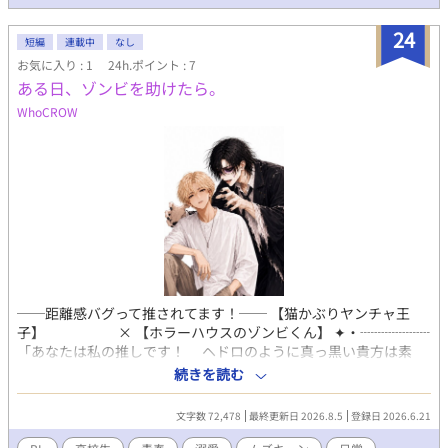
つなぎ、足踏みしていた未来は静かに動きだす。
24
短編
連載中
なし
お気に入り : 1
24h.ポイント : 7
ある日、ゾンビを助けたら。
WhoCROW
──距離感バグって推されてます！── 【猫かぶりヤンチャ王
子】 × 【ホラーハウスのゾンビくん】 ✦・┈┈┈┈┈
「あなたは私の推しです！ ヘドロのように真っ黒い貴方は素
敵！」 まさかの全肯定。 その瞬間から二人の関係が動き出す。 過
続きを読む
去の失敗から“ゆるふわ可愛い王子様”を演じ続けるモテる高校
生・光星風太。 合コンデートのメンツに加えられ、無理矢理連れ
文字数 72,478
最終更新日 2026.8.5
登録日 2026.6.21
込まれたホラーハウスで、クラスメイトの洞煌人と出会う。 煌人
はそこでゾンビとして、働いていた。 クラスメイトであるとは知