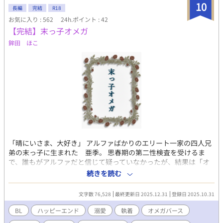
10
長編
完結
R18
お気に入り : 562
24h.ポイント : 42
【完結】末っ子オメガ
鉾田 ほこ
「晴にいさま、大好き」 アルファばかりのエリート一家の四人兄
弟の末っ子に生まれた 亜季。 思春期の第二性検査を受けるま
で、誰もがアルファだと信じて疑っていなかったが、結果は「オ
メガ」だった。確かに他の息子たちに比べて、身体も小さく、性
続きを読む
格もおっとりしていた末っ子オメガ。親戚を含めてアルファばか
りで、オメガがいないゆえに扱いがわからない。 だが、はじめは
文字数 76,528
最終更新日 2025.12.31
登録日 2025.10.31
家族の誰一人として末っ子がオメガであることを疎むことなく可
愛がっていた。 ある日、転機が訪れる── 末っ子オメガに発情期
BL
ハッピーエンド
溺愛
執着
オメガバース
（ヒート）が訪れ、事故が起こってしまう。それを理由に亜季は