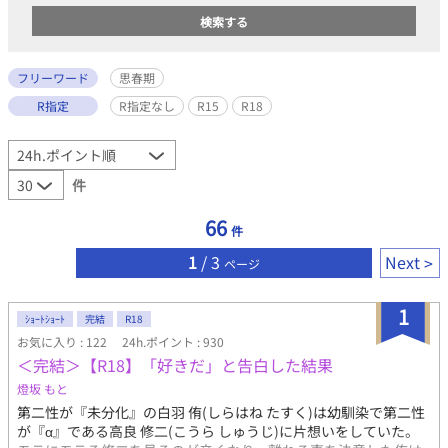
フリーワード
思春期
R指定
R指定なし
R15
R18
件
66
件
1
/ 3
Next
ページ
1
ｼｮｰﾄｼｮｰﾄ
完結
R18
お気に入り : 122
24h.ポイント : 930
＜完結＞【R18】「好きだ」と告白した結果
燈坂 もと
第二性が『未分化』の白羽 侑(しらはね たすく)は幼馴染で第二性
が『α』である高良 修二(こうら しゅうじ)に片想いをしていた。