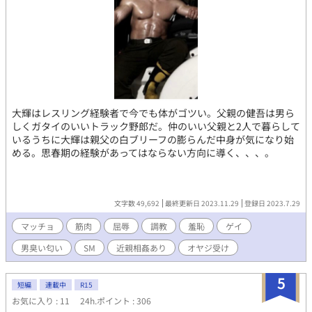
大輝はレスリング経験者で今でも体がゴツい。父親の健吾は男ら
しくガタイのいいトラック野郎だ。仲のいい父親と2人で暮らして
いるうちに大輝は親父の白ブリーフの膨らんだ中身が気になり始
める。思春期の経験があってはならない方向に導く、、、。
文字数 49,692
最終更新日 2023.11.29
登録日 2023.7.29
マッチョ
筋肉
屈辱
調教
羞恥
ゲイ
男臭い匂い
SM
近親相姦あり
オヤジ受け
5
短編
連載中
R15
お気に入り : 11
24h.ポイント : 306