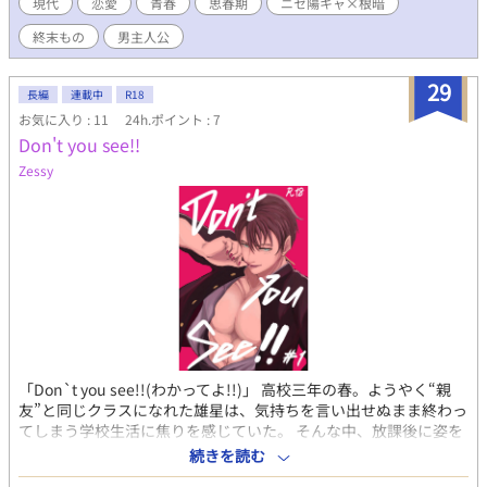
現代
恋愛
青春
思春期
ニセ陽キャ×根暗
終末もの
男主人公
29
長編
連載中
R18
お気に入り : 11
24h.ポイント : 7
Don't you see!!
Zessy
「Don`t you see!!(わかってよ!!)」 高校三年の春。ようやく“親
友”と同じクラスになれた雄星は、気持ちを言い出せぬまま終わっ
てしまう学校生活に焦りを感じていた。 そんな中、放課後に姿を
消す親友の怜思。もっと知りたい……雄星は怜思の背中を追いか
続きを読む
け、彼の“真実”を知ってしまう。 その瞬間、雄星の心に芽生えた