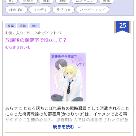
BL
高校生
青春
溺愛
ムズキュン
日常
らず、某事情により失神したゾンビを外まで担いで歩くはめにな
ほのぼの
コメディ
ラブコメ
ハッピーエンド
った風太。 ゾンビに「お前、うまそうだな」と迫られ、“ヤンチ
ャ素顔”で悪態をつきまくる。 煌人がクラスメイトであることが
分かり、終わったな……と覚悟するが―― 風太の全てにときめく
25
長編
完結
R18
煌人と、煌人の前でだけ本当の自分になれる風太。 時にはクスッ
お気に入り : 39
24h.ポイント : 7
と、時にはキュンと。 不器用な思春期男子二人の成長物語。 ✦・
放課後の保健室でKissして？
┈┈┈┈┈ 【登場人物】 ◆光星 風太（みつほし ふうた） 外では
「ゆるふわ王子」、中身は口の悪いホラー好き男子。煌人の前で
むらさきおいも
だけ素が出せる。 ◆洞 煌人（ほう きらと） 自宅がホラーハウス
のベテランゾンビ役。風太を「推し」として愛でていたはず
が……？ ◆バリケード三人組（富士川・茄子・鷹野） 風太へのモ
テ被害を防ぐため、日々肉壁となって守る過保護すぎる幼馴染ト
リオ。
あらすじ とある落ちこぼれ高校の臨時職員として派遣されること
になった擁護教諭の加野凛月(かのりつき)は、イケメンである事
からすぐに生徒の心掴み、思春期ならではの相談をされたり好意
を持たれたりと忙しい日々を送っていた。 そんな中、3年の将吾
続きを読む
(しょうご)だけは加野にとってちょっと特別な存在になっていっ