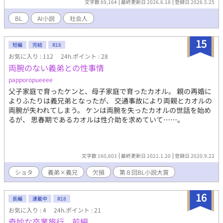
文字数 69,164
最終更新日 2026.6.18
登録日 2026.5.25
激しくドン引きする志信だったが、男がサングラスを外すと、そ
れは20年前、高校時代に親に引き裂かれた初恋の相手・龍生（り
BL
AI小説
社会人
ゅうせい）だった！ 人生で一番会いたくなかった、そして一番会
いたかった男との、40代からの切なくも騒がしい「再恋（さいれ
15
ん）」の物語。 登場人物説明 神谷 志信（かみや しのぶ）41歳 職
短編
完結
R18
業：市役所の戸籍住民課 性格：四角四面でプライドが高く、素直
お気に入り : 112
24h.ポイント : 28
になれない。 現状：妻の浮気が原因で2年前に離婚。男手一つで
両腕のない義弟との性事情
息子を育てるシングルファザー。 沢渡 龍生（さわたり りゅうせ
papporopueeee
い） 41歳 職業： アジア雑貨店『ナマステ堂』の雇われ店長 外
父子家庭で育ったケンと、母子家庭で育ったカオル。 親の再婚に
見：肩までの長髪、ド派手なエスニックシャツ、じゃらじゃらピ
よりふたりは義兄弟となったが、 交通事故により両親とカオルの
アスにサングラスと、怪しさ満点。 性格：自由奔放でフレンドリ
両腕が失われてしまう。 ケンは両腕を失ったカオルの世話を始め
ー。少し意地悪だが、志信のことになると過保護になる。 背景：
るが、 思春期であるカオルは性介助を求めていて……。
高校中退後、バックパッカーとして世界を放浪。インドで出会っ
た謎の老人に気に入られ、店を任されて日本に戻ってきた。 神谷
志遠（かみや しおん）中学2年生（14歳） 関係：志信の息子 性
格：思春期真っ盛り。父親の堅物な態度に「マジうざい」と反抗
文字数 160,603
最終更新日 2021.1.20
登録日 2020.9.22
しがちだが、根は素直で良い子。 現状：『ナマステ堂』の常連
で、龍生のことを「リュウのアニキ」と慕い、スパイスカレー作
ショタ
義弟×義兄
欠損
第８回BL小説大賞
りを教わっている。
16
長編
連載中
R18
お気に入り : 4
24h.ポイント : 21
奇妙な卒業旅行 前編