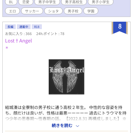
す。 非常に拙い文章ですが、もしよければ読んでいただけると幸
BL
恋愛
男子中学生
男子高校生
男子小学生
いです。また、一部、主に男性器に関わる生々しい描写も出てき
エロ
サッカー
ショタ
男子校
学園
ますがご容赦ください。 ※男性器や性的な描写が多めの話にはタ
イトルに★をつけています。また、少し過激な描写があるものに
は★★、★★★をつけています。逆にそういうのが好きな方はそ
8
長編
連載中
R18
こだけでも読んでください笑 この話では男性の同性愛者の少年時
お気に入り : 366
24h.ポイント : 78
代にフォーカスし、結構リアルな感情やエピソードを自身の少年
Lost†Angel
期を思い出しながら描いているつもりです。 同性愛者の方で「共
感した」とか、「自分はこうだった」とか、そういうのがあれば
＊
コメントもらえると嬉しいです。 また、女性や異性愛者の男性の
方もぜひ読んでいただけると嬉しいです。 ※完結済ですが不定期
で、小エピソードを追加していきます
結城湊は全寮制の男子校に通う高校２年生。 中性的な容姿を持
ち、顔だけは良いが、性格は最悪ーーーーー 過去にトラウマを持
つ少年の思春期〜性春期の話。 【2022.8.31 再構成しました】 ※
全てに性描写有り 暴力表現や無理やり表現が苦手な方は閲覧注
続きを読む
意。