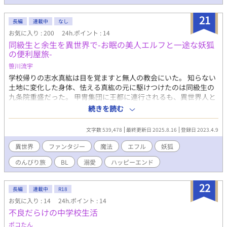
い。 かつては実際に多く存在していた、少年たちを生々しく撮影
した古き映画やドラマたちにインスピレーションを貰いました。
21
長編
連載中
なし
お気に入り : 200
24h.ポイント : 14
同級生と余生を異世界で-お眠の美人エルフと一途な妖狐
の便利屋旅-
笹川流宇
学校帰りの志水真紘は目を覚ますと無人の教会にいた。 知らない
土地に変化した身体、怯える真紘の元に駆けつけたのは同級生の
九条院重盛だった。 甲冑集団に王都に連行されるも、異世界人と
してのお役目はさっくり終了。 異世界に来たけど、もうやること
続きを読む
がない。 そんなのんびりライフの予定が、次々と事件に巻き込ま
れていく。 受験も、人付き合いも、思春期のしがらみは全部地球
文字数 539,478
最終更新日 2025.8.16
登録日 2023.4.9
に置いてきた。 眠気に勝てない銀髪真面目エルフと一途な金髪チ
ャラ妖狐の男二人の、長い、永い余生。 イチャラブ＋なんちゃっ
異世界
ファンタジー
魔法
エフル
妖狐
てミステリ風味。 カップリング固定 重盛(妖狐)×真紘(エルフ) ※
のんびり旅
BL
溺愛
ハッピーエンド
カテゴリーをファンタジーからBLに変えました ※ムーンライトノ
ベルズ様にて同小説を公開
22
長編
連載中
R18
お気に入り : 14
24h.ポイント : 14
不良だらけの中学校生活
ポコたん