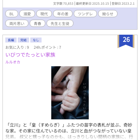
た。 だけど加野は昔のトラウマから特別な感情を生徒に持つこと
文字数 70,853
最終更新日 2025.10.15
登録日 2023.2.1
を恐れ、将吾と深く関わらないよう、なるべくみんなと同じよう
に接しようとするが、強気で見た目はチャラいけど実は健気でメ
BL
溺愛
現代
年の差
ツンデレ
拗らせ
ンタルが弱かったり、時に積極的な将吾に翻弄されどんどん心が
両片思い
青春
先生と生徒
揺れ動いていく… この先、2人の関係はどうなっていくのか…
26
長編
完結
なし
お気に入り : 9
24h.ポイント : 7
いびつでたっとい家族
ルルオカ
「立川」と「皇（すめらぎ）」ふたつの苗字の表札が並ぶ、奇妙
な家。その家に住んでいるのは、立川と血がつながっていない皇
兄弟。 叔父と甥っ子なのかも、はっきりしない間柄の家族に、行