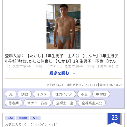
登場人物： 【たかし】1年生男子 主人公 【けんた】1年生男子
小学校時代たかしと仲良し 【たかお】1年生男子 不良 【けん
じ】2年生男子 不良 【さとし】3年生男子 不良 【まもる】た
かしの後輩（２つ下） 【その他脇役】クラス全員 が登場しま
続きを読む
す。 時代は昭和、不良がいる荒れた学校の物語
文字数 23,241
最終更新日 2023.11.11
登録日 2023.8.26
BL
調教
イジメ
性的イジメ
不良
中学校
思春期
オナニー行為
全裸土下座
全裸系主人公
23
長編
連載中
なし
お気に入り : 0
24h.ポイント : 14