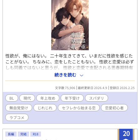
性欲が、俺にはない。 二十年生きてきて、いまだに性欲を感じた
ことがない。 ちなみに、恋をしたこともない。 性欲と恋愛は必ず
しも同義ではないと思うが、 性欲と恋愛で支配される思春期特有
のどうしようもない衝動が、 俺を襲うことはなかった。 性欲はゼ
続きを読む
ロな俺と 来るもの拒まず去るもの追わずなイケメンお兄さんの じ
れったくてちょっとエッチな実験的ラブコメディ！ ※本編全21
文字数 75,906
最終更新日 2026.4.9
登録日 2026.2.25
話・完結 ※アルファポリス／ムーンライトノベルズで公開中
※R18・性的指向やセクシャリティに触れる表現がありますが、
BL
現代
年上攻め
年下受け
スパダリ
正解・不正解を示す意図はなく、物語としてお楽しみいただけれ
無自覚受け
じれじれ
セフレから始まる恋
恋愛初心者
ば幸いです。
ラブコメ
20
長編
完結
R18