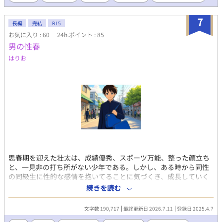
7
長編
完結
R15
お気に入り : 60
24h.ポイント : 85
男の性春
はりお
思春期を迎えた壮太は、成績優秀、スポーツ万能、整った顔立ち
と、一見非の打ち所がない少年である。しかし、ある時から同性
の同級生に性的な感情を抱いてることに気づくき、成長していく
につれて様々な歪んだ恋愛や性体験をしていく。 そんな主人公を
続きを読む
題材に、筆者の実体験や周りで起きた出来事をところどころ織り
交ぜながら、同性愛者の少年の恋心や性的欲求、そしてそうした
文字数 190,717
最終更新日 2026.7.11
登録日 2025.4.7
感情を抱いてしまう自分への嫌悪感、葛藤などを描いていきま