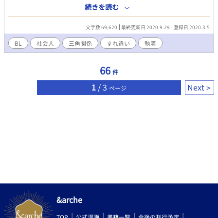
とは出来なかった。 親友への想いを絶ちきれないまま社会人とな
続きを読む
った樹はある出来事がきっかけで職場の上司である桐生と関係を
もつことに。 それから二年が経ち、桐生との関係を続けることに
文字数 69,620
最終更新日 2020.9.29
登録日 2020.3.5
限界を感じ始めていたある日。偶然にもかつての親友で片想いし
ていた相手と再会し──。 愛ゆえに強引に奪った男と、愛ゆえに
BL
社会人
三角関係
すれ違い
執着
一度は身を引いた男。 そして自分の性癖への後ろめたさから自分
に自信が持てずに本音を隠して生きていくことばかりを選ぼうと
66
する主人公の三角関係。
件
1
/ 3
Next
ページ
&arche
TOP
公式漫画
書籍一覧
今後の刊行予定