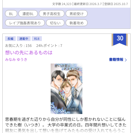
のは歪んだ独占欲だった。 愛されたい怜思。愛を知らない雄星。
文字数 24,323
最終更新日 2026.3.7
登録日 2025.10.7
それでも言葉にしないと伝わらない。 友情と執着の境界が溶けて
いく、思春期の葛藤と危うさを描いた、切なく痛い共依存BL。
BL
濃密BL
男子高校生
男前受け
レイプ強姦表現あり
切ない
執着攻め
30
長編
連載中
R18
お気に入り : 156
24h.ポイント : 7
想いの先にあるものは
みなみ ゆうき
書籍情報
思春期を過ぎた辺りから自分が同性にしか惹かれないことに悩ん
できた樹（いつき）。 大学の卒業式の日。四年間片想いしてきた
親友に勇気を出して想いを告げてみたものの受け入れてもらうこ