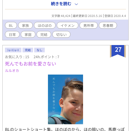
きずりのようなイケメンも加わって、少々揉めながらも、ほのぼ
続きを読む
のと日常を過ごす話。ほんのりBLっぽさがありますが、女っ気の
ない男所帯の家族模様を主に描いています。 ※昔の二次創作をオ
文字数 48,424
最終更新日 2020.5.16
登録日 2020.4.4
リジナル用に書き直したものです。
BL
家族
ほのぼの
イケメン
男所帯
思春期
日常
家庭
完結
切ない
27
ｼｮｰﾄｼｮｰﾄ
完結
なし
お気に入り : 15
24h.ポイント : 7
死んでもお前を愛さない
ルルオカ
BLのショートショート集。ほのぼのから、ほの暗いの、馬鹿っぽ