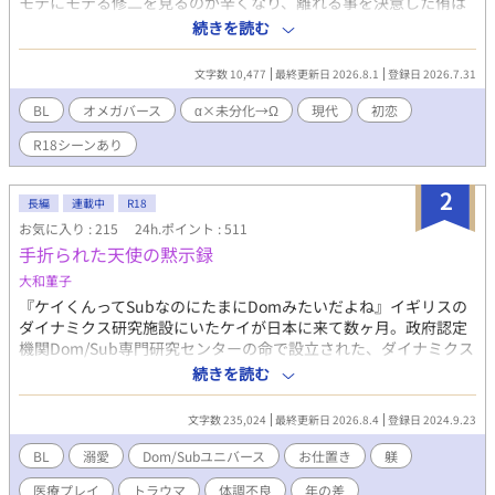
モテにモテる修二を見るのが辛くなり、離れる事を決意した侑は
告白する事に。すると修二は「侑とキス出来るか、試してみた
続きを読む
い」と言い出して——。 思春期の男の子たちの、性に貪欲なオメ
ガバース。三話完結予定です。
文字数 10,477
最終更新日 2026.8.1
登録日 2026.7.31
BL
オメガバース
α×未分化→Ω
現代
初恋
R18シーンあり
2
長編
連載中
R18
お気に入り : 215
24h.ポイント : 511
手折られた天使の黙示録
大和菫子
『ケイくんってSubなのにたまにDomみたいだよね』イギリスの
ダイナミクス研究施設にいたケイが日本に来て数ヶ月。政府認定
機関Dom/Sub専門研究センターの命で設立された、ダイナミクス
科のある総合病院は2年前、付属の小児訓練施設「聖フィリア学
続きを読む
園」を立ち上げた。『ケイくんは特別だからね、この事は他の人
にバレちゃいけないんだよ。だから頑張ってコントロールしなき
文字数 235,024
最終更新日 2026.8.4
登録日 2024.9.23
ゃ』 学園では今日もお医者さんたちと思春期真っ只中の子供たち
が、濃厚でSっ気たっぷりな特殊プレイ中！Domのお医者さんと
BL
溺愛
Dom/Subユニバース
お仕置き
躾
Subの子供たちの日常の物語。 ※なんちゃって医療モノ。トラウ
医療プレイ
トラウマ
体調不良
年の差