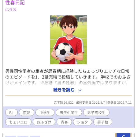
性春日記
はりお
男性同性愛者の筆者が思春期に経験したちょっぴりエッチな日常
のエピソードを1、2話完結で投稿していきます。 学校でのおふざ
けがメインです。 ※拙著『男の性春』の番外編ではありますが、
どれも1話完結なので、本編を読んでいない方も是非ご覧くださ
続きを読む
い！
文字数 26,822
最終更新日 2026.8.7
登録日 2026.7.11
BL
恋愛
中学生
男子中学生
男子高校生
ちょいエロ
おふざけ
青春
ショタ
男子校