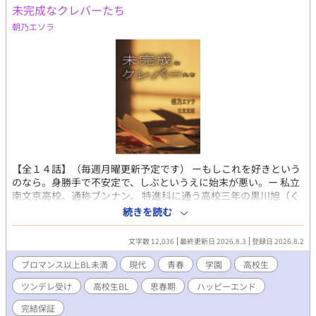
未完成なクレバーたち
朝乃エソラ
【全１４話】（毎週月曜更新予定です） ーもしこれを好きという
のなら。身勝手で不安定で、しぶというえに始末が悪い。ー 私立
南文京高校、通称ブンナン。 特進科に通う高校三年の黒川旭（く
ろかわあさひ）は、進路希望調査票を白紙で提出し、放課後はカ
続きを読む
フェ「ポポール」でバイトを続けている。いまが充実していれば
いい。遊び相手の女の子が多い旭は、刹那の時間に身を預けてお
文字数 12,036
最終更新日 2026.8.3
登録日 2026.8.2
り、その軽薄さは学校中に知れ渡っていた。ある日、同じ高校の
秦野紬生（はたのつむぎ）もポポールで働いていると知る。だが
ブロマンス以上BL未満
現代
青春
学園
高校生
紬生は、旭と視線すら合わせてくれない。そんな折、白紙提出の
ツンデレ受け
高校生BL
思春期
ハッピーエンド
件で担任に呼び出された旭は、同じく白紙で提出した紬生と鉢合
わせる。 同じバイト先、同じ白紙の進路――その共通点が二人を
完結保証