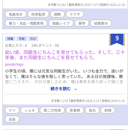
文字数 53,301
最終更新日 2025.7.27
登録日 2018.12.10
鬼畜攻め
拘束監禁
調教
ヤクザ
暴力・流血・残酷表現
強姦レイプ
薬物
結腸責め
9
短編
完結
R18
お気に入り : 4
24h.ポイント : 56
幼い頃、同級生にちんこを見せてもらった。そして、三十
年後、また同級生にちんこを見せてもらう。
ponderlngo
小学生の頃、僕には元気な同級生がいた。 いつも全力で、迷いが
なくて、僕はそんな彼を眩しく思っていた。 ある日の放課後、教
室に二人きり。 夕日が差し込む中、僕は勇気を振り絞って彼に言
った。 「ちんこ、見せてほしい」 彼はあっさり頷き、見せてくれ
続きを読む
た。 幼くて、無垢で、小さなちんこ。 あれから三十年。 再会した
彼は、がっしりとした体格の、たくましいおっさんになってい
文字数 7,270
最終更新日 2026.5.31
登録日 2026.5.31
た。 そして僕の中である疑問が湧き上がる。 あの日の無垢なちん
こは、今、どうなっているんだろう？ もう一度、彼のちんこを見
ゲイ
ショタ
第二次性徴
思春期
陰毛
射精
せてもらおう。
成長