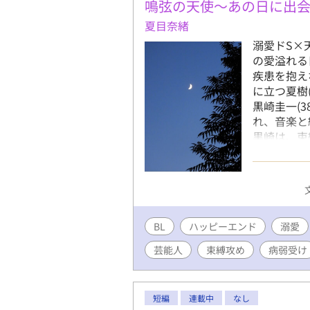
鳴弦の天使～あの日に出
夏目奈緒
溺愛ドS×
の愛溢れる
疾患を抱え
に立つ夏樹
黒崎圭一(
れ、音楽と
黒崎は、束
止めようと
中、家族の
び寄る。繋
と再生の物
「青い月の
BL
ハッピーエンド
な日々の中
溺愛
ようと考え
芸能人
束縛攻め
病弱受け
家には兄弟
と親しくし
ウスの恋愛
短編
連載中
なし
六槍との恋