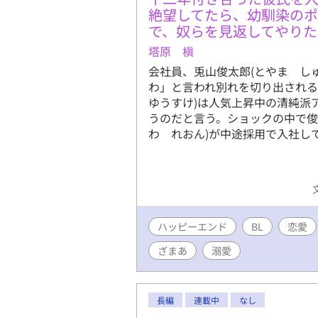
絶望してたら、幼馴染の
で、奴らを見返してやりた
塔原 槇
会社員、兎山俊太郎(とやま し
わ」と言われ別れを切り出され
ゆうすけ)は人気上昇中の清純派
うのだと言う。ショックの中で俊
わ れおん)が中途採用で入社し
ハッピーエンド
BL
恋愛
ざまあ
溺愛
長編
連載中
なし