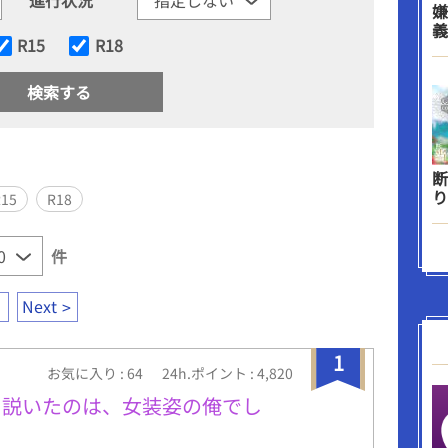
嫌
義
R15
R18
断
り
R15
R18
件
Next
1
お気に入り : 64
24h.ポイント : 4,820
口説いたのは、女装姿の俺でし