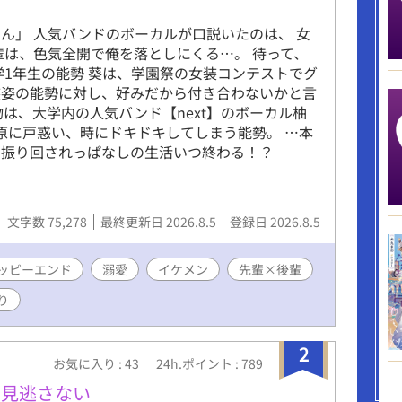
ん」 人気バンドのボーカルが口説いたのは、 女
輩は、色気全開で俺を落としにくる…。 待って、
1年生の能勢 葵は、学園祭の女装コンテストでグ
装姿の能勢に対し、好みだから付き合わないかと言
は、大学内の人気バンド【next】のボーカル柚
原に戸惑い、時にドキドキしてしまう能勢。 …本
に振り回されっぱなしの生活いつ終わる！？
文字数 75,278
最終更新日 2026.8.5
登録日 2026.8.5
ッピーエンド
溺愛
イケメン
先輩×後輩
り
2
お気に入り : 43
24h.ポイント : 789
を見逃さない