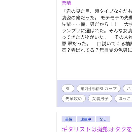
恋晴
「君の見た目、超タイプなんだも
装姿の俺だった。 モテモテの先
先輩……俺、男だから！！ 大学
ランプリに選ばれた。そんな女
ってきた人物がいた。 その人物
原 翠だった。 口説いてくる柚
気？弄ばれてる？無自覚の色男
BL
第2回青春BLカップ
ハ
先輩攻め
女装男子
ほっこ
長編
連載中
なし
ギタリストは擬態オタク