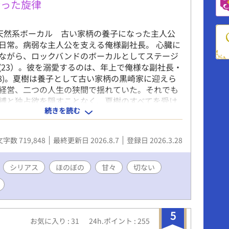
会った旋律
天然系ボーカル 古い家柄の養子になった主人公
日常。病弱な主人公を支える俺様副社長。 心臓に
ながら、ロックバンドのボーカルとしてステージ
(23）。彼を溺愛するのは、年上で俺様な副社長・
38)。夏樹は養子として古い家柄の黒崎家に迎えら
経営、二つの人生の狭間で揺れていた。それでも
縛と独占欲を隠すことなく、夏樹のすべてを受け
続きを読む
する。ステージを降りる日が近づくかもしれない
問題、過去の傷、そして未来への不安が静かに忍
いだ手を、決して離さないと誓った二人の、溺愛
文字数 719,848
最終更新日 2026.8.7
登録日 2026.3.28
語。※本作からでもお読みいただけます。前作は
天使～あの日の約束の旋律」です。 何かと物騒
、黒崎は同じ敷地内に立つ父の家で夏樹と同居し
シリアス
ほのぼの
甘々
切ない
ている。夏樹の健康面で不安があるためだ。黒崎
たちが住んでおり、常ににぎわっている。黒崎家
ているバーテルス家から来たドイツ人男性のユリ
、兄の一貴の恋愛、弟の朝陽と一貴の秘書である
5
お気に入り : 31
24h.ポイント : 255
の駆け引きなど、ほろ苦く、ほっこりする日常を