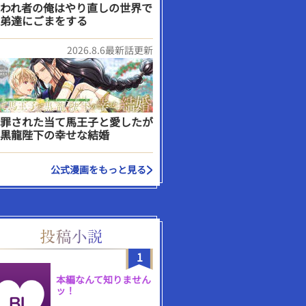
われ者の俺はやり直しの世界で
弟達にごまをする
2026.8.6最新話更新
罪された当て馬王子と愛したが
黒龍陛下の幸せな結婚
公式漫画をもっと見る
1
本編なんて知りません
ッ！