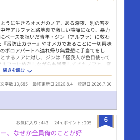
。そんな暮らしの中、黒崎に過去の恋人の影が現
時、夏樹は不思議な声を聴く。「もう一度、君の
てほしい」 その一言をきっかけに、夏樹の中で眠
のように生きるオメガのノア。ある深夜、別の客を
情が、張り詰めた弦のように震え始める。 作品時
の中年アルファと路地裏で激しい喧嘩になり、暴力
人はメリーゴーランド少年だった。」→「恋人は
中にベースを担いだ青年・ジン（アルファ）に救わ
ランド少年だった～永遠の誓い編」→「アイアン
た『番防止カラー』やオメガであることに一切興味
～あの日の旋律」→「夏椿の天使～あの日に出会
身のボロアパートへ連れ帰り無愛想に手当てをし
→「白い雫の天使～親愛なる人への旋律」→「上
うとするノアに対し、ジンは「怪我人が色目使って
使～結ばれた約束の夜」→「青い月の天使～あの
アルファに依存しながらも嫌悪してきたノアと、音
旋律」→本作「鳴弦の天使～あの日に出会った旋
続きを読む
味を持たないジン。互いに本名も過去も知らぬま
アパートで、ふたりの奇妙な同居生活が幕を開け
文字数 13,685
最終更新日 2026.8.4
登録日 2026.7.30
氏名）/ 本名：非公開 オメガ（Ω） 外見：金髪メ
が引き締まった体。首には『番防止カラー（ゴツめ
。 特徴：10代のトラウマからアルファを嫌悪し
の維持費を稼ぐため、割り切って体を売る日々を送
本名：仁史（ひとし） アルファ（α） 外見：高身
6
銀ピアス。昼の解体・土木作業のバイトで鍛え上げ
お気に入り : 443
24h.ポイント : 205
売れない3ピースバンドのベーシスト。実家は裕福
バー、なぜか全員俺のことが好
動を猛反対されて絶縁状態（金銭援助ゼロ）。生活
はすべて音楽機材に注ぎ込んでいる。 ジンのバン