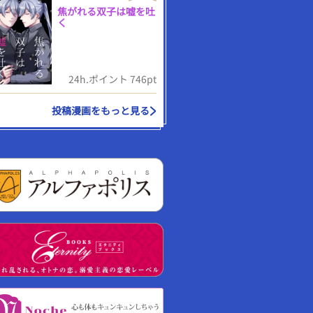
焦がれる双子は嘘を吐
く
24h.ポイント 746pt
投稿漫画をもっと見る