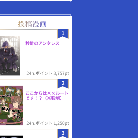
1
秒針のアンタレス
24h.ポイント 3,757pt
2
ここからは××ルート
です！？（※強制）
24h.ポイント 1,250pt
3