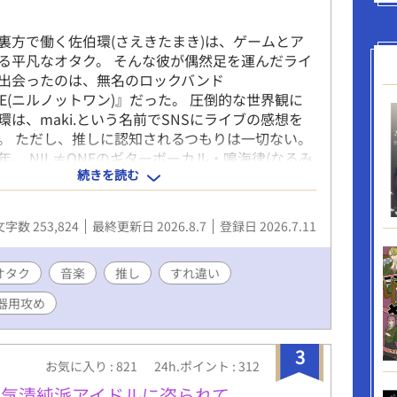
裏方で働く佐伯環(さえきたまき)は、ゲームとア
る平凡なオタク。 そんな彼が偶然足を運んだライ
出会ったのは、無名のロックバンド
NE(ニルノットワン)』だった。 圧倒的な世界観に
環は、maki.という名前でSNSにライブの感想を
。 ただし、推しに認知されるつもりは一切ない。
年。 NIL≠ONEのギターボーカル・鳴海律(なるみ
続きを読む
誰よりも自分たちの音を見ている奇妙なファン
.』の存在を覚えていた。 そして偶然出会った一人の
、聞き覚えならぬ“見覚え”を感じる。 「……お前
文字数 253,824
最終更新日 2026.8.7
登録日 2026.7.11
にだけは見つかりたくない擬態オタクと、二年間そ
んでいたギタリスト。 見つけたところから始ま
スト×古参オタクのBL。 ※登場人物は全員成人で
オタク
音楽
推し
すれ違い
楽・ライブハウス等に関する描写は創作上の表現を
器用攻め
3
お気に入り : 821
24h.ポイント : 312
人気清純派アイドルに盗られて