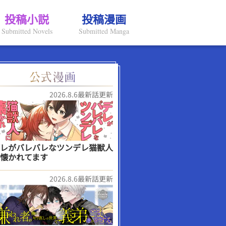
投稿小説
投稿漫画
Submitted Novels
Submitted Manga
2026.8.6最新話更新
レがバレバレなツンデレ猫獣人
懐かれてます
2026.8.6最新話更新