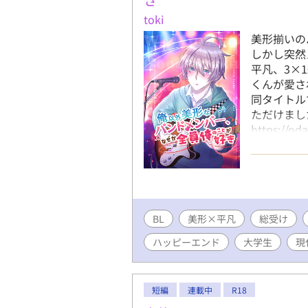
ドメンバー（3ピースバンド） サ
toki
バンドのムードメーカー的存在で
美形揃いの
ファ（α） 特徴：大柄で無骨な
しかし突然
平凡、3×
くんが愛され
同タイトル
ただけまし
https://od
https://t
ロゴデザイン
BL
美形×平凡
総受け
ハッピーエンド
大学生
現
短編
連載中
R18