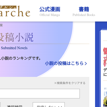
公式漫画
書籍
Official Manga
Published Books
果
Submitted Novels
L小説のランキングです。
小説の投稿はこちら
デ
に
×検索条件をクリアする
進行状況