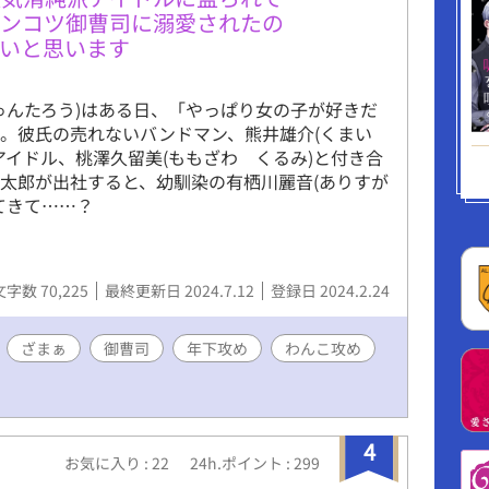
ポンコツ御曹司に溺愛されたの
いと思います
ゅんたろう)はある日、「やっぱり女の子が好きだ
る。彼氏の売れないバンドマン、熊井雄介(くまい
アイドル、桃澤久留美(ももざわ くるみ)と付き合
太郎が出社すると、幼馴染の有栖川麗音(ありすが
てきて……？
文字数 70,225
最終更新日 2024.7.12
登録日 2024.2.24
ざまぁ
御曹司
年下攻め
わんこ攻め
4
お気に入り : 22
24h.ポイント : 299