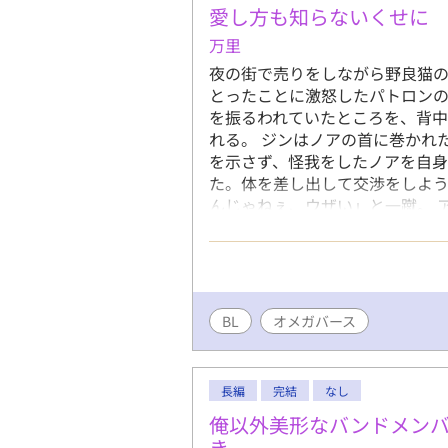
送っている
愛し方も知らないくせに
れる。その
万里
音を聴かせ
夜の街で売りをしながら野良猫
っていた感
とったことに激怒したパトロン
系列：「恋
を振るわれていたところを、背
メリーゴー
れる。 ジンはノアの首に巻かれ
エンジェル
を示さず、怪我をしたノアを自
った旋律」
た。体を差し出して交渉をしよ
弦の月の天
んじゃねぇ、ウザい」と一蹴。 
日の約束の
楽だけに情熱を注ぎオメガに興
律」
ま、歪んだベースの音が響くボロ
る。 キャラクター紹介 ノア（源
ッシュ、刺青、ピアス。小柄だ
の革と金属の首輪）』を常時着用
BL
オメガバース
ているが、高価な抑制剤や首輪
る。 ジン（バンド名・愛称）/ 
長、無造作な黒髪、耳に複数の
長編
完結
なし
られた無駄のない体躯。 特徴：
俺以外美形なバンドメン
なアルファの家系だが、音楽活
き
費は切り詰めているが、バイト代