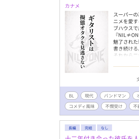
カナメ
スーパーの
ニメを愛す
ブハウスで
『NIL≠O
魅了された
書き続ける
それから二
りつ)は、
『maki
男の言葉に
か」 推し
の言葉を読
BL
現代
バンドマン
る、ギタリ
す。 ※音
コメディ風味
不憫受け
不
含みます。
長編
完結
なし
十二年付き合った彼氏を