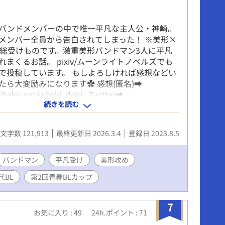
ク（朔）/ ギター＆ボーカル ベータ（β） 特徴：
明るくフランク。 トウヤ（透矢）/ ドラム アル
バンドメンバーの中で唯一平凡な主人公・神崎。
ドラマー。
メンバー全員から告白されてしまった！ ※美形×
1総受けものです。激重美形バンドマン3人に平凡
まくるお話。 pixiv/ムーンライトノベルズでも
で投稿しています。 もしよろしければ感想などい
たら大変励みになります✿ 感想(匿名)➡
aibako.net/u/toki_doki_ Twitter➡
続きを読む
witter.com/toki_doki109 表紙イラスト：toki 背景/
：こな様(@konya0924)
文字数 121,913
最終更新日 2026.3.4
登録日 2023.8.5
バンドマン
平凡受け
美形攻め
代BL
第2回青春BLカップ
7
お気に入り : 49
24h.ポイント : 71