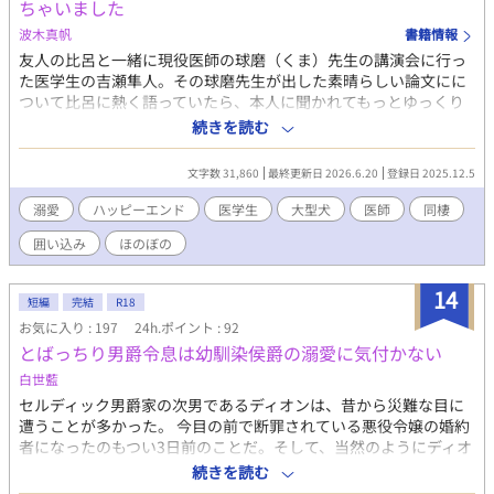
ちゃいました
波木真帆
書籍情報
友人の比呂と一緒に現役医師の球磨（くま）先生の講演会に行っ
た医学生の吉瀬隼人。その球磨先生が出した素晴らしい論文にに
ついて比呂に熱く語っていたら、本人に聞かれてもっとゆっくり
話がしたいと食事に誘われた。 ドキドキしながら車に乗り込む
続きを読む
と、連れていかれたのは球磨先生の自宅。 同居人がいると言われ
て驚いた隼人の前に現れたのは真っ白なふさふさの毛を持つ大型
文字数 31,860
最終更新日 2026.6.20
登録日 2025.12.5
犬のアレックス。 おっきな犬と一緒に暮らすのが夢だった隼人は
すっかりこの家を気に入ったのだけど……気づけば話がどんどん
溺愛
ハッピーエンド
医学生
大型犬
医師
同棲
おかしな方向に…… 大型犬と一緒に暮らす優秀な開業医としっか
囲い込み
ほのぼの
り者の医学生のイチャラブハッピーエンド小説です。 こちらは
「姉が結婚した日、俺にも男の婚約者ができました」のスピンオ
フ小説となっています。未読の方はぜひそちらもご覧いただける
14
短編
完結
R18
と嬉しいです。 R18には※つけます。
お気に入り : 197
24h.ポイント : 92
とばっちり男爵令息は幼馴染侯爵の溺愛に気付かない
白世藍
セルディック男爵家の次男であるディオンは、昔から災難な目に
遭うことが多かった。 今目の前で断罪されている悪役令嬢の婚約
者になったのもつい3日前のことだ。そして、当然のようにディオ
ンは断罪に巻き込まれた。 婚約者を咎めなかった罪で学園を追放
続きを読む
され、賠償金を捻出するため男娼専門の娼館に売り払われた。 本