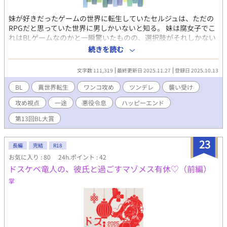
妹が好きだったゲームの世界に転生していたセルジュは、ただの
RPGだと思っていた世界に男しかいないと知る。 妹は腐女子でこ
れはBLゲームなのかと一瞬驚いたものの、選択肢がそれしかない
ならまあいいかと開き直り、主人公として第二の人生を謳歌しよ
続きを読む
うと心に決める。 しかし仲が良すぎる両親に悪意なく体よく追い
出された先の王都で、ラスボスの幼少期らしきフィリスという王
文字数 111,319
最終更新日 2025.11.27
登録日 2025.10.13
子の婚約者と出会い、最初こそ嫌がられながらも、誤解されやす
いフィリスの護衛（番犬）をしながら交流を深めていく。 一途な
BL
異世界転生
ワンコ攻め
ツンデレ
襲い受け
わんこ騎士×嫌われ者の令息 設定はいつも以上にふんわりです。
攻め視点
一途
悪役令息
ハッピーエンド
男しかいない世界 ゲームの主人公×悪役令息 攻め視点 男性妊娠
有りの世界観(描写なし) ハッピーエンドです。
第13回BL大賞
23
長編
完結
R18
お気に入り : 80
24h.ポイント : 42
ドスケベ竜人の、彼氏と過ごすマゾメス有休♡（前編）
掌