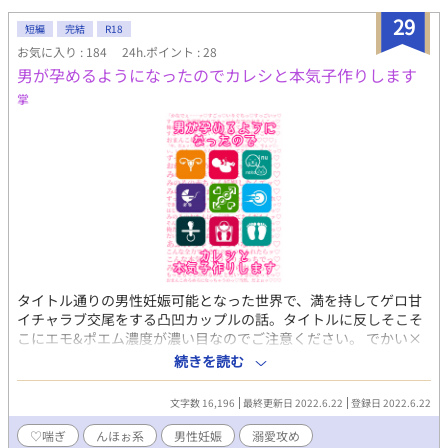
29
短編
完結
R18
お気に入り : 184
24h.ポイント : 28
男が孕めるようになったのでカレシと本気子作りします
掌
タイトル通りの男性妊娠可能となった世界で、満を持してゲロ甘
イチャラブ交尾をする凸凹カップルの話。タイトルに反しそこそ
こにエモ&ポエム濃度が濃い目なのでご注意ください。 でかい×
ちいさい、わんこ×にゃんこ、ポジティブ×ネガティブ、だいす
続きを読む
き×だいすき等々、とことん当社の性癖詰めです。攻め、受けを
溺愛し、♡つきで山ほど喘ぐ 攻め：犬花実 / ほわほわスパダリ
文字数 16,196
最終更新日 2022.6.22
登録日 2022.6.22
天然S 受け：猫咲奏 / ひねくれツンデレ甘えM 「いぬねこのみのか
な」 pixiv/ムーンライトノベルズにも同作品を投稿しています。
♡喘ぎ
んほぉ系
男性妊娠
溺愛攻め