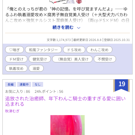
「俺とのえっちが君の〝神の記憶〟を呼び覚ますんだよ」――ゆ
るふわ執着溺愛攻め×腐男子無自覚美人受け（＋大型犬力バカわ
んこ攻め×強気ナルシスト潔癖美人受け）（両cpドS×ドM）の日
本神話BL！ 【日本神話をよく知らない方でも楽しくお読み頂ける
続きを読む
ように心がけて書いておりますので、どうぞお気軽に！】 正式タ
イトル『春さる神代の記憶 〜 拝啓僕の愛する八百万の腐女子たち
文字数 1,174,973
最終更新日 2026.8.8
登録日 2025.10.31
へ 神ＢＬ漫画家の僕はマジで神だったらしく、ガチ恋してる推
し（※双子の弟）と何故か結婚する運びとなりました。 〜』 ※文
♡喘ぎ
和風ファンタジー
ドＳ攻め
わんこ攻め
字数制限で全タイトル記載できないので、より多くの方にお手に
ドＭ受け
健気受け
（無自覚）美人受け
不憫受け
取っていただくため、ちょっとずるいですが、内容をよく表した
副題のほうをタイトルにしています。ご了承くださいますと幸い
執着攻め
溺愛
です。 【あらすじ】 『今は恋人はいないけど、そろそろ結婚はす
る』――大人気シンガーソングライター・ＣｈｉＨａＲｕが生配
19
信中に大胆な「結婚宣言」をする。 ガチ恋しているその「推し」
長編
連載中
なし
の「結婚宣言」をうけ、大人気BL漫画家にして根っからの腐男
お気に入り : 86
24h.ポイント : 56
子・天春 春月（あまかす はづき）は当然「この世の終わり」ほど
追放された治癒師、年下わんこ騎士の重すぎる愛に囲い
のショックを受けるが、傷も癒えないその日の内に自分の祖父と
込まれる
母に連れ出されるまま、ある高級日本料亭へ。 するとそこに現
秋津むぎ
れたのは――なんと春月のガチ恋相手、「推し」のＣｈｉＨａＲ
ｕとその家族であった。 驚く春月に彼らは「五つの真実」を告
げると言い、その中には、まずＣｈｉＨａＲｕが春月の「婚約
者」であること、そして、これまで人間として生きてきた春月の
正体が日本神話に出てくる「神」であること、またＣｈｉＨａＲ