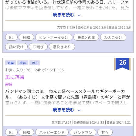
がっている後輩がいる。 討伐遠征前の休暇のある日、ハリーファ
ゆうた) ・176センチ。無害な平凡。 ・兼嗣と同室 ・ヤンキーっ
は後輩マフディを扱き倒してから、一緒に飲みに出かけた。 見た
ぽい美夜飛が少し苦手 ▼廣瀬 翔(ひろせ かける) ・182センチ。面
目チャラ男系先輩（30）✕わんこ系後輩カントボーイ（23） ※カ
続きを読む
倒見のイイただのイケメン ・美夜飛と同室 ・根っからのいい奴。
ントボーイ受けです。 ※♡喘ぎです。 ※ムーンライトノベルズさ
年の離れた弟妹がいる。 ※全員、工業系専門学校の寮生活。 部屋
んでも公開しております。
割りは兼嗣＆花岡、美夜飛＆廣瀬 ▼花岡裕太・廣瀬翔：風也さま
文字数 9,750
最終更新日 2025.3.8
登録日 2025.3.8
└名付け親企画へのご参加、どうもありがとうございました。 作
BL
短編
カントボーイ受け
先輩✕後輩
わんこ受け
品はすべて個人サイト(http://lyze.jp/nyanko03/)からの転載で
す。 徐々に移動していきたいと思いますが、作品数は個人サイト
誘い受け
♡喘ぎ
潮吹きあり
が一番多いです。 よろしくお願いいたします。
26
短編
完結
R18
お気に入り : 78
24h.ポイント : 35
凪に落雷
碧碧
バンドマン同士のBL。わんこ系ベース×クールなギターボーカ
ル。 （あらすじ） 文化祭で聞いた先輩（霧島綴）のギターと声が
忘れられず、一緒に演奏することを夢見て勢いでベースを購入し
た高坂大和。半ば無理やり進学先の大学を聞き出し、自分もそこ
続きを読む
を受験してなんとか同じ軽音サークルに入ることができた。サー
クルで出会ったギター担当の松田晴斗、ドラム担当の大川慶太と
文字数 17,854
最終更新日 2024.9.23
登録日 2024.9.21
ともに四人でバンド「凪に落雷」を結成する。中毒性と独創性の
ある綴の音楽は徐々に人気を獲得し、全国ツアーを回れるほどに
BL
短編
ハッピーエンド
バンドマン
甘々