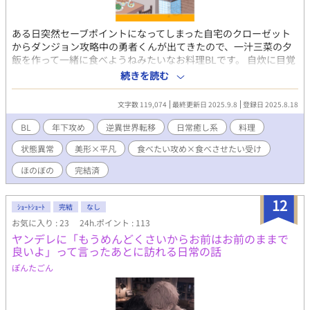
拒む術を、僕は持っていなかった。 その日を境に、僕たちの関
係は変わった。でも、僕にはどうしてシリウスがそんなことをし
ある日突然セーブポイントになってしまった自宅のクローゼット
たのかがわからなかった。 これは気付かないうちに八年間囲
からダンジョン攻略中の勇者くんが出てきたので、一汁三菜の夕
われて、向けられている愛の大きさに気付かないまますったもん
飯を作って一緒に食べようねみたいなお料理BLです。 自炊に目覚
だする二人のお話。
めた独身フリーターのアラサー男子(27)が、セーブポイントの中
続きを読む
に入ると体力が全回復するタイプの勇者くん(19)を餌付けしてそ
れを肴に旨い酒を飲むだけの逆異世界転移もの。 食いしん坊わん
文字数 119,074
最終更新日 2025.9.8
登録日 2025.8.18
このローグライク系勇者×料理好きのセーブポイント系平凡受け
の超ほんわかした感じの話です。
BL
年下攻め
逆異世界転移
日常癒し系
料理
状態異常
美形×平凡
食べたい攻め×食べさせたい受け
ほのぼの
完結済
12
ｼｮｰﾄｼｮｰﾄ
完結
なし
お気に入り : 23
24h.ポイント : 113
ヤンデレに「もうめんどくさいからお前はお前のままで
良いよ」って言ったあとに訪れる日常の話
ぽんたごん