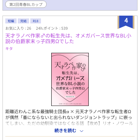
とぐち けいと）サッカーU17にも抜擢されるハイスペックの
第2回青春BLカップ
MF。 【スパダリ攻め】日下部 雅史（くさかべ まさふみ）アプ
リ開発会社で起業している、高校生社長。 他サイトにも投稿して
4
います。
短編
完結
R18
お気に入り : 26
24h.ポイント : 539
天才ラノベ作家♂の転生先は、オメガバース世界なBL小
説の伯爵家末っ子四男Ωでした
キタ
距離近わんこ系な最強騎士団長α × 元天才ラノベ作家な転生者Ω
が偶然「番にならないと出られないダンジョントラップ」に嵌っ
てしまい、ただの幼馴染ではなくなる話 【攻め】リオ・ノワール
公爵家の次男のα。 最強と謳われている帝国騎士団の団長であ
続きを読む
り、国一番の闇魔法の使い手。 幼少期の頃からレナトのことが好