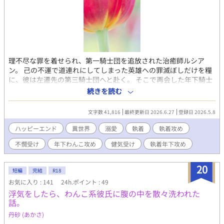
ｕは春月の「双子の弟」にして「運命（さだめ）られた夫神」で
ある、という衝撃の内容が含まれていた。 当然更に驚き困惑する
春月に、同席しているＣｈｉＨａＲｕの父・言葉（ことのは）は
「早く神であることを思い出してほしい」という。 もし春月がこ
のまま神としての記憶を思い出せなければ、向こう百年は日本に
春が来なくなってしまうと衝撃的なことを言われるが――春月が
理不尽な罪を着せられ、第一騎士団を追放された治癒師ルシア
神の記憶を取り戻すための有力な方法が、ＣｈｉＨａＲｕの愛撫
ン。 己の不運で道連れにしてしまった英雄への罪滅ぼしだけを糧
によって「感じる」ことで……！？ 〝僕は天上春命（アメノウワ
に、彼は左遷先の第三騎士団へと赴く。 そこで再会した年下騎士
ハルノミコト）――神だ。…たくさんの神々に、人々に愛されて
リオットは、逃げ場のない執着で彼を丸ごと囲い込んでいく。 そ
続きを読む
いる、世界一幸せな男神だ、……僕は、神だった。〟 ※古事記・
の「重すぎる愛」に絆され、ルシアンが再び自分のための居場所
日本書紀等を参考にさせていただきましたが、好き勝手改変して
を見つけていく。 すべてを捨てた治癒師が、執着わんこに救い上
文字数 41,816
最終更新日 2026.6.27
登録日 2026.5.8
いるところがあるため、歴史物というよりかはフィクション、フ
げられる、逆転救済ラブストーリー。
ァンタジーとしてお楽しみいただければ幸いです。 【2026年3月
ハッピーエンド
異世界
溺愛
執着
執着攻め
より始まった新制度『未管理著作物裁定制度』における意思表示
（念のため）】 非営利・営利を問わず、当作をふくむ当方全作品
不憫受け
年下わんこ攻め
健気受け
執着年下攻め
においてイラスト・作中内文章はもちろん、表紙絵やあらすじ等
ふくむ作品の一切の無断利用を禁じます（AI学習等含む）。
20
短編
完結
R18
お気に入り : 141
24h.ポイント : 49
浮気をしたら、わんこ系彼氏に腹の中を散々洗われた
話。
丹砂 (あかさ)