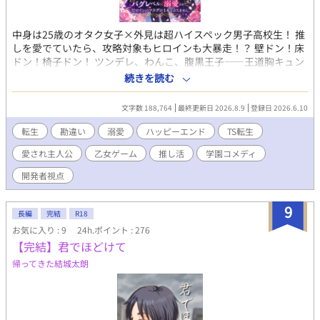
中身は25歳のオタク女子×外見は超ハイスペック男子高校生！ 推
しを愛でていたら、攻略対象もヒロインも大暴走！？ 壁ドン！床
ドン！椅子ドン！ ツンデレ、わんこ、腹黒王子――王道胸キュン
全部入り！ これって純愛！？それとも勘違い！？ BLっぽい！？百
続きを読む
合っぽい！？……いや、全部バグです！！ エモさ×コメディが止
まらない！ 勘違い連鎖の愛され逆ハーレム学園ラブコメ。
文字数 188,764
最終更新日 2026.8.9
登録日 2026.6.10
◇◇◇◇◇ 乙女ゲーム『恋する生徒会エグゼクティブ』――通称
『恋エグ』。 そのゲームを誰よりも愛し、開発に人生を捧げた元
転生
勘違い
溺愛
ハッピーエンド
TS転生
ゲームクリエイターの私が目を覚ますと、そこは自分が作った乙
愛され主人公
乙女ゲーム
推し活
学園コメディ
女ゲームの世界だった！ しかも転生したのは、ヒロインでもモブ
でもない。攻略対象にして学園を支配する冷徹無比の生徒会長・
開発者視点
如月玲《きさらぎれい》。 しかし、中身は推しを愛してやまない
限界オタクの元開発者〈女〉。 推したちを褒めて、愛でて、全力
9
で推し活していたら、なぜか攻略対象全員の好感度が急上昇！ シ
長編
完結
R18
ナリオは崩壊し、恋愛フラグはバグだらけ。 推しを幸せにしたい
お気に入り : 9
24h.ポイント : 276
だけなのに、気づけば攻略対象全員からバグレベルの溺愛を向け
【完結】君でほどけて
られる！？ 無自覚たらしな元開発者が巻き起こす、勘違い連鎖の
帰ってきた結城太朗
逆ハーレム学園ラブコメ、開幕！