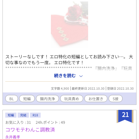
ストーリーなしです！ エロ特化の短編としてお読み下さい…。 大
切な事なのでもう一度。 エロ特化です！
**************************************** 『腸内洗浄』『玩具
責め』『お仕置き』 性欲に忠実でモラルが低い恋人に、浮気のお
続きを読む
仕置きをするお話しです。 キャプションで危ないな、と思った方
はそっと見なかった事にして下さい…。
文字数 4,900
最終更新日 2022.10.30
登録日 2022.10.30
BL
短編
腸内洗浄
玩具責め
お仕置き
S彼
21
短編
完結
R18
お気に入り : 31
24h.ポイント : 49
コワモテわんこ調教済
永井義孝