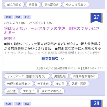
なるが、その矢先、綴から「ソロ活動をしたい」と言われ
前立腺責め
結腸姦
男の潮吹き
小スカ描写あり
て・・・。 （R18シーン内容） ３話のみR18描写があります。前
立腺責め、ゴム姦、結腸姦、中出し、メスイキ、潮吹き、小スカ
など。閲覧ご注意ください。
27
長編
完結
R18
お気に入り : 102
24h.ポイント : 35
狼は吠えない ー元アルファの少佐、副官のつがいにさ
れるー
隙間ちほ
◼︎後方勤務のアルファ軍人が突然オメガに転化し、新人貴族将校
から無理矢理つがいにされる話。 ◼︎無邪気な若手に人生をめちゃ
くちゃにされて詰んじゃう可哀想な中間管理職おじさん(30代)が
見たい人向け。 ◼︎健気で一途なわんこ系無自覚執着年下攻め×不
続きを読む
憫系苦労人むちむち年上受けのオメガバース(独自設定多め)。フ
ェロモンの概念がまだ見つかって無い時代、ファンタジー近代国
文字数 155,535
最終更新日 2025.11.28
登録日 2025.10.31
家の軍人BL。 ◼︎男性妊娠・両性具有表現あり。 ◼︎帝国陸軍兵站司
令部のロルフ・ケラー少佐は、問題児アルファの『再教育係』と
オメガバース（独自設定有り）
男性妊娠
両性具有表現あり
して上流階級出身の少尉ヴィルを受け持つことに。昇進を餌にさ
無理矢理表現あり
年下攻め
年の差
執着・溺愛
れ渋々引き受けた結果、性格は素直で真面目だが行動力と直感だ
けで突っ走るヴィルに振り回される羽目になる。勝手に他課に出
身分差
すれ違い
攻めがアホの子
入りし、よその将校に楯突き、高級茶器を持ち込み、なぜかやた
らと懐いてくるヴィルに頭を抱え、胃を痛めつつどうにか手綱を
28
握る日々。そんな折、ロルフは突然オメガに転化してしまい、混
短編
完結
R18