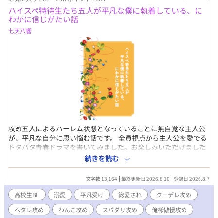
ハイスペ特待生たち五人が平凡な僕に執着している、に
わかに信じがたい話
七天八響
攻め五人によるハーレム状態となっていることに無自覚な主人公
が、平凡な自分に思い悩む話です。 全員視点から主人公を愛でる
ドタバタ青春ドラマを書いてみました。お楽しみいただけました
ら幸いです。 【受け】内海 昴（うつみ すばる）平凡の塊。年
続きを読む
の離れた双子の弟がいる。真面目でびびり。 【クーデレ攻め】天
瀬 稔（あませ みのる）メンズダンスグループに所属する寡黙
文字数 13,164
最終更新日 2026.8.10
登録日 2026.8.7
な努力家。 【わんこ攻め】東 弘和（あずま ひろかず）大人気
Vチューバー。昴の声が好き。 【俺様傲慢攻め】笹野 高志郎
高校生BL
溺愛
平凡受け
総愛され
クーデレ攻め
（ささの こうしろう）高校生小説家。次作は昴をモデルに書く
ヘタレ攻め
わんこ攻め
スパダリ攻め
俺様傲慢攻め
と言って追いかけ回している。 【ヘタレ攻め】瀬戸口 慧人（せ