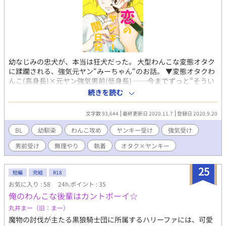
幼なじみの忠犬が、本当は狂犬だった。 大型わんこな変態オタク
に蹂躙される、強気元ヤン“みーちゃん“のお話。 ▼変態オタクわ
んこ(高身長)×元ヤン強気男前(低身長) ──今までずっと“そうい
う目”で見ていたのか？ もう普通の幼なじみには戻れないのか？
続きを読む
悩んで泣いて殴って衝突しまくって、突き詰めて出した答え
は……。 ※多少の血＆嘔吐表現あり。 ※受けは可哀想なくらいず
文字数 93,644
最終更新日 2020.11.7
登録日 2020.9.20
っと拒みます。 ※紆余曲折ありますがハピエン主義です。 【登場
人物】 ▼遠山 兼嗣(とおやま かねつぐ)攻 ・189センチ。19歳。タ
BL
幼馴染
わんこ攻め
ヤンキー受け
強気受け
レ目のでかいオタク。 ・人畜無害そうな見た目。根っこは真面目
男前受け
無理やり
執着
オタク×ヤンキー
で何でも凝り性だけど、あんまり無害ではない。 ・漫画もアニメ
もゲームも好き。格闘系もエロゲもする。手先が器用で猫背でよ
く絵を描いている。多趣味。“日記”も立派な趣味のひとつです。
25
短編
完結
R18
▼朝日 美夜飛(あさひ みやび)受 ・自称170センチ。19歳。一応ち
お気に入り : 58
24h.ポイント : 35
ゃんと筋肉あるけど食生活が狂ってるので華奢。 ・中学生のころ
俺のわんこな後輩はカントボーイ☆
は結構やんちゃしてた。今はだいぶ落ちついているが、口が悪い
のはなかなか抜けない。足癖はめちゃくちゃ悪い。行儀はギリギ
丸井まー（旧：まー）
リ悪い。良識は人並みか中の下。思考はまともなほう。 ・兼嗣の
魔物の討伐が主たる黒狼騎士団に所属するハリーファには、可愛
ことを昔から家来だと思ってる節がある。 ▼花岡 裕太(はなおか