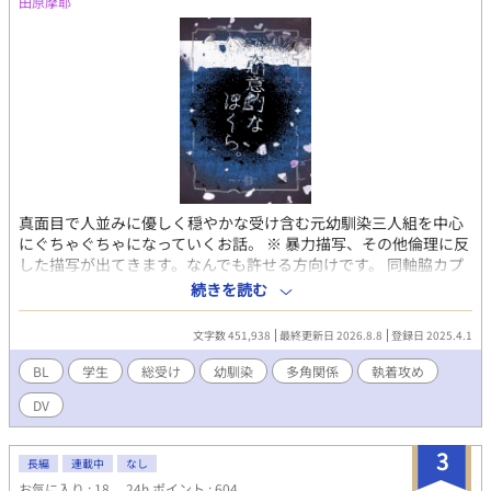
田原摩耶
真面目で人並みに優しく穏やかな受け含む元幼馴染三人組を中心
にぐちゃぐちゃになっていくお話。 ※ 暴力描写、その他倫理に反
した描写が出てきます。なんでも許せる方向けです。 同軸脇カプ
要素有りスワッピングNTRBSS風肉体的総受け（主人公の他にビ
続きを読む
ッチ受けがいます）です。 愛はあります。（詳しく知りたい方向
けに登場人物紹介に受け攻め詳細書いてます） ・明るくて元気系
文字数 451,938
最終更新日 2026.8.8
登録日 2025.4.1
活発わんこ幼馴染彼氏攻め ・真面目オカン系クール優等生幼馴染
攻め（恋人持ち） ・ダウナー系公民担任教師攻め ・倫理観ゆるふ
BL
学生
総受け
幼馴染
多角関係
執着攻め
わチャラ先輩 ・幼馴染の恋人のクールビッチ美形後輩
DV
3
長編
連載中
なし
お気に入り : 18
24h.ポイント : 604