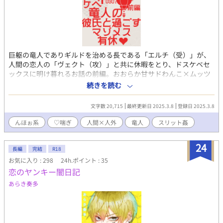
巨躯の竜人でありギルドを治める長である「エルチ（受）」が、
人間の恋人の「ヴェクト（攻）」と共に休暇をとり、ドスケベセ
ックスに明け暮れるお話の前編。おおらか甘サドわんこ×ムッツ
リドスケベ強気ザコメスなCPです。 人間×人外要素やスリット
続きを読む
姦、尿道攻めや3点責めなど少々ハードめな内容が含まれます。
コミッションにて執筆させていただいた作品で、登場人物や世界
文字数 20,715
最終更新日 2025.3.8
登録日 2025.3.8
観の設定はご依頼主様に帰属いたします。ありがとうございまし
た！ ・web拍手 http://bit.ly/38kXFb0 ・X垢
んほぉ系
♡喘ぎ
人間×人外
竜人
スリット姦
https://twitter.com/show1write
24
長編
完結
R18
お気に入り : 298
24h.ポイント : 35
恋のヤンキー闇日記
あらき奏多