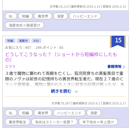
人は何もしていないのに。 そして娼館にやってきたのは、2つ年
文字数 20,113
最終更新日 2026.2.15
登録日 2026.2.15
上の幼馴染でもあるシリル・コーディナル侯爵だ。シリルは店に
お金を払い、ディオンを引き取ることにした。 溺愛権力持ち年上
BL
短編
異世界
溺愛
ハッピーエンド
幼馴染わんこ侯爵×不運な鈍感苦労人男爵令息のお話。 ハッピー
溺愛攻め×鈍感受け
エンドです。 ※受けは娼館に売り払われていますが、攻め以外と
のRシーンはありません。 ※ムーンライトノベルズ様にも同時掲
載しています。
15
短編
連載中
R18
お気に入り : 407
24h.ポイント : 85
どうしてこうなった？（ショートから短編枠にしたも
の）
エウラ
書籍情報
３歳で魔物に襲われて両親を亡くし、孤児院育ちの黒髪黒目で童
顔のノヴァは前世の記憶持ちの異世界転生者だ。現在２７歳のＣ
ランク冒険者。 魔物に襲われたときに前世の記憶が甦ったが、本
人は特にチートもなく平々凡々に過ごしていた。そんなある日、
続きを読む
年下２２歳の若きＳランク冒険者のアビスと一線を越える出来事
があり、そこで自分でも知らなかった今世の過去を知ることにな
文字数 35,587
最終更新日 2025.6.2
登録日 2025.2.17
り、事態は色々動き出す。 若干ストーカー気味なわんこ系年下冒
険者に溺愛される自己評価の低い無自覚美人の話。 ＊以前ショー
BL
短編
異世界
ハッピーエンド
溺愛
ト専用の枠で書いてましたが話数増えて収拾がつかなくなったの
異世界転生
攻めはストーカー気質？
年下攻め×年上受け
で短編枠を作って移動しました。 お手数おかけしますがよろしく
お願いいたします。 なお、プロローグ以降、途中まではショート