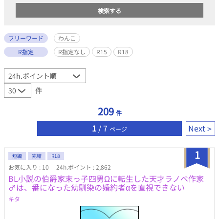
フリーワード
わんこ
R指定
R指定なし
R15
R18
件
209
件
1
/ 7
Next
ページ
1
短編
完結
R18
お気に入り : 10
24h.ポイント : 2,862
BL小説の伯爵家末っ子四男Ωに転生した天才ラノベ作家
♂は、番になった幼馴染の婚約者αを直視できない
キタ