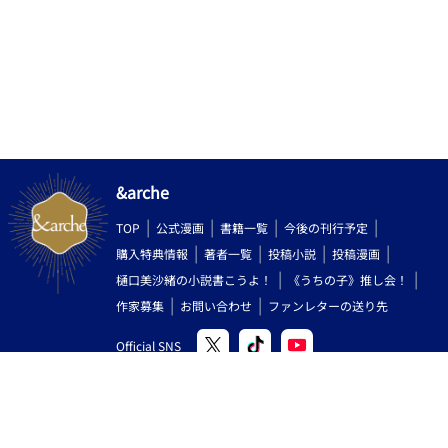
&arche
TOP
公式漫画
書籍一覧
今後の刊行予定
購入特典情報
著者一覧
投稿小説
投稿漫画
樋口美沙緒の小説書こうよ！
《うちの子》推し会！
作家募集
お問い合わせ
ファンレターの送り先
Official SNS
Copyright (C) 2000-2026 AlphaPolis Co.,Ltd. All Rights Reserved.