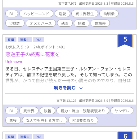
きで、番になるならレナトがいいと思っていることをレナト以外
文字数 7,971
最終更新日 2026.8.3
登録日 2026.8.3
の周りの人間は知っていた。 レナトと家族以外の人間には興味が
なく、表向きはにこやかだが踏み込ませない雰囲気で対応してい
BL
ハッピーエンド
溺愛
異世界転生
幼馴染
る。 【受け】レナト・リュミエール 伯爵家の末っ子四男のΩ。 光
♡喘ぎ
オメガバース
執着
短編
体格差
魔法を扱える血族であり、レナト以外は全員αなため大変可愛がら
れて育った。 前世ではハーレムもの作品の金字塔と呼ばれる天才
ラノベ作家であり、その経験則と直感力で誰ともラブコメ展開を
5
長編
連載中
R18
起こすことなく生きてこられていた。 リオの性格や顔がド好み。
お気に入り : 9
24h.ポイント : 491
リオのことは親友として好きだった。
悪逆王子の終焉に花束を
Unknown
ある日、セレスティア王国第三王子・ルシアン・フォン・セレス
ティアは、前世の記憶を取り戻した。 そして知ってしまう。 この
世界が、かつて自分が読んだ一冊の小説そのものであり、自分は
そこで悪逆の限りを尽くした末、英雄の手によって断罪される
続きを読む
「悪役王子」であることを。 民を虐げ、私腹を肥やし、思うがま
まに生きる王族。 腐りきったこの王国は、やがて一人の男によっ
文字数 13,123
最終更新日 2026.8.9
登録日 2026.8.6
て滅ぼされる。 その結末こそが、この世界に訪れる唯一の救いだ
った。 だからルシアンは決意する。 物語を変えず、自らは悪役と
BL
異世界
執着
暴力・流血・残酷表現あり
ヤンデレ
して終焉を迎えることを... 傷だらけの英雄と、終わりを望む王
悪役
なんでも許せる方向け
R18要素あり
子。 執着系ヤンデレわんこｘ不憫美人受け ＊無理矢理描写、暴力
描写あります。 ＊固定カプ以外との絡みあります。 ＊なんでも大
丈夫な方以外閲覧注意です。 初めての投稿です。 拙い文章です
6
長編
連載中
R18