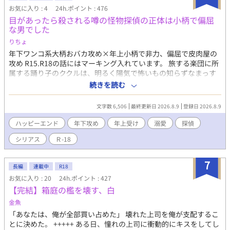
が、温かい目で読んでいただけると幸いです。
お気に入り : 4
24h.ポイント : 476
目があったら殺される噂の怪物探偵の正体は小柄で偏屈
な男でした
りちょ
年下ワンコ系大柄おバカ攻め×年上小柄で非力、偏屈で皮肉屋の
攻め R15.R18の話にはマーキング入れています。 旅する楽団に所
属する踊り子のククルは、明るく陽気で怖いもの知らずなまっす
ぐな青年。突然失踪した兄を探すため、怪物と恐れられている探
続きを読む
偵を訪ねることに。 年下わんこがグイグイと訳あり探偵を懐柔す
る話。 文章を整えるのに一部AIを活用しています。
文字数 6,506
最終更新日 2026.8.9
登録日 2026.8.9
ハッピーエンド
年下攻め
年上受け
溺愛
探偵
シリアス
Ｒ-18
7
長編
連載中
R18
お気に入り : 20
24h.ポイント : 427
【完結】箱庭の檻を壊す、白
金魚
​「あなたは、俺が全部買い占めた」 壊れた上司を俺が支配するこ
とに決めた。 +++++ ある日、憧れの上司に衝動的にキスをしてし