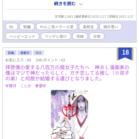
話しているのを聞き、自分じゃないかもしれないという不安に飲
続きを読む
まれていく。ずっと一緒にいたつもりだったのに、思い込みだっ
たのかもしれない──そんな気持ちを抱えたまま、ふたりきりの
文字数 2,983
最終更新日 2025.3.27
登録日 2025.3.27
帰り道が始まる。わんこ攻め✕ツンデレ受け
BL
短編
わんこ攻×クール受
高校生
両片思い
ハッピーエンド
ツンデレ受け
完結
日常
18
長編
連載中
R18
お気に入り : 50
24h.ポイント : 63
拝啓僕の愛する八百万の腐女子たちへ 神ＢＬ漫画家の
僕はマジで神だったらしく、ガチ恋してる推し（※双子
の弟）と何故か結婚する運びとなりました。
🫎藤月 こじか 春雷🦌