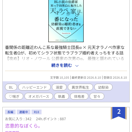
番関係の距離近わんこ系な最強騎士団長α × 元天才ラノベ作家な
転生者Ωが、初めてシラフ状態でラブラブ婚約者えっちをする話
【攻め】リオ・ノワール 公爵家の次男のα。 最強と謳われている
帝国騎士団の団長であり、国一番の闇魔法の使い手。 幼少期の頃
続きを読む
から片想いしていたレナトと番、そして婚約者になることができ
たのでとても機嫌がよい。 レナト本人には気づかれないようにず
文字数 10,105
最終更新日 2026.8.10
登録日 2026.8.10
っとマーキングしていた。 レナトのことをどろどろに甘やかして
自分に依存させたいと思っている。 【受け】レナト・リュミエー
BL
ハッピーエンド
溺愛
異世界転生
幼馴染
ル 伯爵家の末っ子四男のΩ。 光魔法を扱える血族であり、レナト
♡喘ぎ
オメガバース
執着
体格差
甘々
以外は全員αなため大変可愛がられて育った。 前世ではハーレム
もの作品の金字塔と呼ばれる天才ラノベ作家であり、その経験則
と直感力で誰ともラブコメ展開を起こすことなく生きてこられて
2
長編
連載中
R18
いたが、偶然「番にならないと出られないダンジョントラップ」
お気に入り : 342
24h.ポイント : 887
に嵌ってしまったことでリオルートは避けられなかった。 リオの
恣意的なぼくら。
顔がド好みなことをリオ本人には知られていないと思っている。