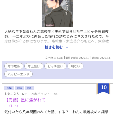
大柄な年下童貞わんこ高校生×美形で拗らせた年上ビッチ家庭教
師。 十二年ぶりに再会した憧れの幼なじみにキスされたので、今
度は俺が守る側になります。 高校生・末広英介のもとへ、家庭教
師としてやってきた岩上逸郎。彼は十二年前、いじめられていた
続きを読む
英介を助けてくれた、憧れの“いっちゃん”だった。 昔と変わらな
いきれいな顔で笑う逸郎に、英介はすぐに懐いていく。ところが
文字数 134,283
最終更新日 2026.8.7
登録日 2026.6.6
逸郎は、英介をからかうように距離を縮め、突然キスをしてき
た。 逸郎にとって英介は、何も知らないまま自分を慕う、まっす
年下攻め
年上受け
ビッチ受け
切ない
ぐで眩しい年下の幼なじみだった。 少し遊ぶだけのつもりだっ
ハッピーエンド
た。自分の過去も、きれいではない部分も知られる前に離れるつ
もりだった。 けれど、恋愛初心者だったはずの英介は、逸郎が逃
げようとするほど真っすぐに追いかけてくる。 「昔はいっちゃん
10
長編
完結
R18
が守ってくれたから、今度は俺が守る」 守られていた少年と、誰
お気に入り : 693
24h.ポイント : 184
かに守られることを諦めた青年。 十二年前の記憶と現在のすれ違
【完結】星に焦がれて
いを乗り越え、不器用な二人が恋人になるまでの年下わんこ攻め
×年上拗らせ受けの再会BLです。 ※ハッピーエンド
白（しろ）
気付いたら八年間囲われてた話、する？ わんこ執着攻め×鈍感