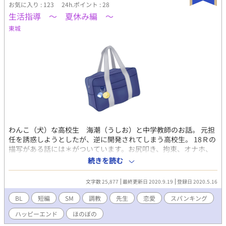
乱の中でヴィルから「つがい」にされる。何もかも一変した状況
お気に入り : 123
24h.ポイント : 28
を受け入れられないロルフだったが、抵抗虚しく次第に追い詰め
生活指導 ～ 夏休み編 ～
られていく…。 ◼︎着痩せする細マッチョ×最近腹筋が埋もれそう
東城
ながっしり系。 ◼︎全31話 ※付きはすけべ。 ◼︎非同意での行為描
写があります。ご注意ください。
わんこ（犬）な高校生 海潮（うしお）と中学教師のお話。 元担
任を誘惑しようとしたが、逆に開発されてしまう高校生。 18Ｒの
描写がある話には＊がついています。お尻叩き、拘束、オナホ、
本番などありですが、明るめの愛のある短編です。 後半になるほ
続きを読む
ど、１８Ｒの話が多くなります。 美形英語教師X先生大好き男子
高校生。
文字数 25,877
最終更新日 2020.9.19
登録日 2020.5.16
BL
短編
SM
調教
先生
恋愛
スパンキング
ハッピーエンド
ほのぼの