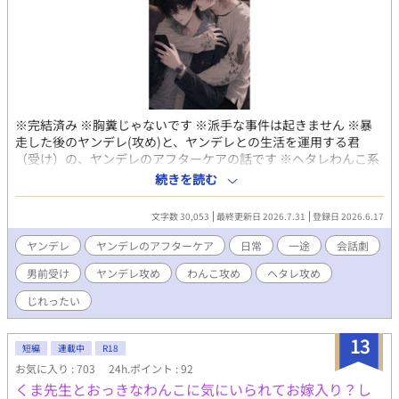
※完結済み ※胸糞じゃないです ※派手な事件は起きません ※暴
走した後のヤンデレ(攻め)と、ヤンデレとの生活を運用する君
（受け）の、ヤンデレのアフターケアの話です ※ヘタレわんこ系
ヤンデレ攻め×ダウナー系男前受けです。たぶん ※ヤンデレはち
続きを読む
ゃんとヤンデレしていきます ※初手でバッドエンドをねじ伏せら
れる受けです ※とことん生活です ※『監禁しました！』「で？明
文字数 30,053
最終更新日 2026.7.31
登録日 2026.6.17
日の朝ごはんは？」みたいなノリの話です（本編で監禁はしてま
せん。平和です） ※画像はAIです
ヤンデレ
ヤンデレのアフターケア
日常
一途
会話劇
男前受け
ヤンデレ攻め
わんこ攻め
ヘタレ攻め
じれったい
13
短編
連載中
R18
お気に入り : 703
24h.ポイント : 92
くま先生とおっきなわんこに気にいられてお嫁入り？し