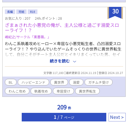
なにかありましたら（web拍手） http://bit.ly/38kXFb0
Twitter垢・拍手返信はこちらから行っています
30
https://twitter.com/show1write
長編
完結
R18
お気に入り : 207
24h.ポイント : 28
ざまぁされた小悪党の俺が、主人公様と過ごす溺愛スロ
ーライフ！？
嶋紀之/サークル「黒薔薇。」
わんこ系執着攻めヒーロー×卑屈な小悪党転生者、凸凹溺愛スロ
ーライフ！？ やり込んでいたゲームそっくりの世界に異世界転生
して、自分こそがチート主人公だとイキリまくっていた男、セイ
ン……こと本名・佐出征時。 しかし彼は、この世界の『真の主人
続きを読む
公』である青年ヒイロと出会い、彼に嫉妬するあまり殺害計画を
企て、犯罪者として追放されてしまう。 自分がいわゆる『ざまぁ
文字数 117,180
最終更新日 2024.11.19
登録日 2024.10.27
される悪役』ポジションだと気付いたセインは絶望し、孤独に野
垂れ死ぬ……はずが！！ 『真の主人公』であるヒイロは彼を助け
BL
ハッピーエンド
異世界
溺愛
ガチムチ受け
て、おまけに、「僕は君に惚れている」と告げてきて！？ 山奥の
わんこ攻め
執着攻め
卑屈受け
異世界転生
小屋で二人きり、始まるのは奇妙な溺愛スローライフ。 しかしど
うやら、ヒイロの溺愛にはワケがありそうで……？ 凸凹コンビな
二人の繰り広げるラブコメディです。R18要素はラストにちょこっ
209
件
とだけ予定。 完結まで執筆済み、毎日投稿予定。
1
/ 7
Next
ページ