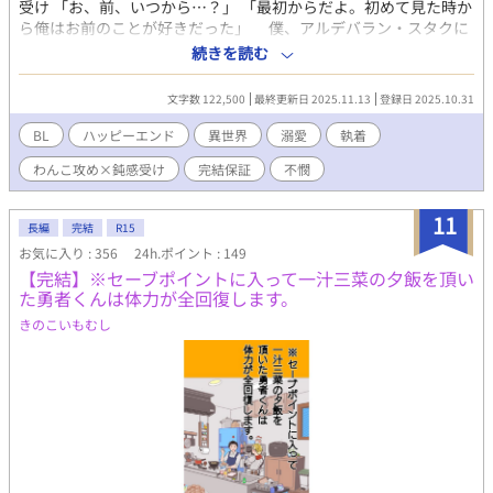
受け 「お、前、いつから…？」 「最初からだよ。初めて見た時か
ら俺はお前のことが好きだった」 僕、アルデバラン・スタクに
はどうしても敵わない男がいた。 家柄も、センスも、才能も、
続きを読む
全てを持って生まれてきた天才、シリウス・ルーヴだ。 僕たち
は十歳の頃王立の魔法学園で出会った。 シリウスは天才だ。だ
文字数 122,500
最終更新日 2025.11.13
登録日 2025.10.31
けど性格は無鉄砲で無計画で大雑把でとにかく甘えた、それに加
えて我儘と来た。それに比べて僕は冷静で落ち着いていて、体よ
BL
ハッピーエンド
異世界
溺愛
執着
りも先に頭が働くタイプだったから気が付けば周りの大人たちの
わんこ攻め×鈍感受け
完結保証
不憫
策略にはめられてシリウスの世話係を任されることになってい
た。 二人組を作る時も、食事の時も、部屋だって同じのまま十
八で学園を卒業する年まで僕たちは常に一緒に居て──そしてそ
11
長編
完結
R15
れは就職先でも同じだった。 配属された辺境の地でも僕はシリ
お気に入り : 356
24h.ポイント : 149
ウスの世話を任され、日々を慌ただしく過ごしていたそんなある
【完結】※セーブポイントに入って一汁三菜の夕飯を頂い
日、国境の森に魔物が発生した。それを掃討すべく現場に向かう
た勇者くんは体力が全回復します。
と何やら魔物の様子がおかしいことに気が付く。 その原因を突
き止めたシリウスが掃討に当たったのだが、魔物の攻撃を受けて
きのこいもむし
しまい重傷を負ってしまう。 初めて見るシリウスの姿に僕は動
揺し、どうしようもなく不安だった。目を覚ますまでの間何をし
ていていも気になっていた男が三日振りに目を覚ました時、異変
が起きた。 「…シリウス？」 「アルはさ、優しいから」 背中
はベッドに押し付けられて、目の前には見たことが無い顔をした
シリウスがいた。 いつだって一等星のように煌めいていた瞳
が、仄暗い熱で潤んでいた。とても友人に向ける目では、声では
無かった。 「──俺のこと拒めないでしょ？」 おりてきた熱を