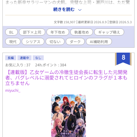
まった新卒サラリーマンの犬飼。 完璧な上司・瀬戸川は、ただ驚
いているだけに見えた。 ──けれど。 その完璧な上司には、光の
続きを読む
中では決して見せない「裏の顔」があった。 ​【わんこ系部下の下
剋上攻め（23歳）× 幸薄美人な上司受け（30歳）】【ドS×ド
文字数 158,907
最終更新日 2026.8.9
登録日 2026.5.3
M】【光×闇】 「共依存」「歪な主従関係」「昼夜逆転のギャッ
プ」がお好きな方、どうぞ。 （※無断転載禁止です。） （※他サ
BL
部下×上司
年下攻め
執着攻め
ギャップ萌え
イトにも投稿しています。）
現代
シリアス
切ない
ダーク
AI補助利用
8
長編
連載中
なし
お気に入り : 37
24h.ポイント : 384
【連載版】乙女ゲームの冷徹生徒会長に転生した元開発
者、バグレベルに溺愛されてヒロインのフラグが１本も
立ちません
miyuchi_