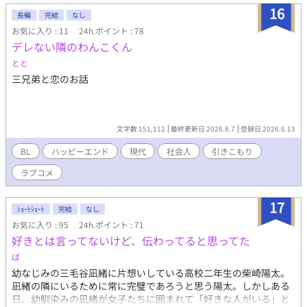
の投稿分をまるっと載せるのでそちらと重複します。ご注意下さ
16
長編
完結
なし
い。出来次第投稿する予定です。 こちらはＲ１８には＊印付けま
お気に入り : 11
24h.ポイント : 78
す。（でも忘れたらすみません）
デレない隣のわんこくん
とと
三兄弟と恋のお話
文字数 151,112
最終更新日 2026.8.7
登録日 2026.6.13
BL
ハッピーエンド
現代
社会人
引きこもり
ラブコメ
17
ｼｮｰﾄｼｮｰﾄ
完結
なし
お気に入り : 95
24h.ポイント : 71
好きとは言ってないけど、伝わってると思ってた
ぱ
幼なじみの三毛谷凪緒に片想いしている高校二年生の柴崎陽太。
凪緒の隣にいるために常に完璧であろうと思う陽太。しかしある
日、幼馴染みの凪緒が女子たちに囲まれて「好きな人がいる」と