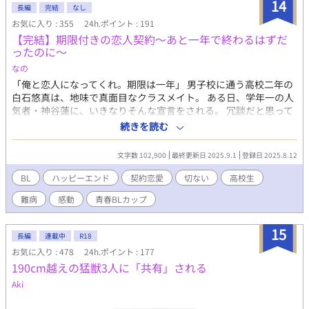
金曜21時
14
長編
完結
なし
お気に入り : 355
24h.ポイント : 191
【完結】期限付きの恋人契約〜あと一年で終わるはずだ
ったのに〜
なの
「俺と恋人になってくれ。期限は一年」 男子校に通う高校二年の
白石悠真は、地味で真面目なクラスメイト。 ある日、学年一の人
気者・神谷蓮に、いきなりそんな宣言をされる。 冗談だと思って
いたのに、毎日放課後を一緒に過ごし、弁当を交換し、祭りにも
続きを読む
行くうちに――蓮は悠真の中で、ただのクラスメイトじゃなくな
っていた。 しかし、期限の日が近づく頃、蓮の笑顔の裏に隠され
文字数 102,900
最終更新日 2025.9.1
登録日 2025.8.12
た秘密が明らかになる。 「俺、後悔しないようにしてんだ」 その
言葉の意味を知ったとき、悠真は――。 笑い合った日々も、すれ
BL
ハッピーエンド
契約恋愛
切ない
高校生
違った夜も、全部まとめて好きだ。 一年だけのはずだった契約
難病
感動
青春BLカップ​
は、運命を変える恋になる。 青春BL小説カップにエントリーして
ます。応援よろしくお願いします。 本文は完結済みですが、番外
編も投稿しますので、よければお読みください。
15
長編
連載中
R18
お気に入り : 478
24h.ポイント : 177
190cm越えの猛獣3人に「共有」される
Aki