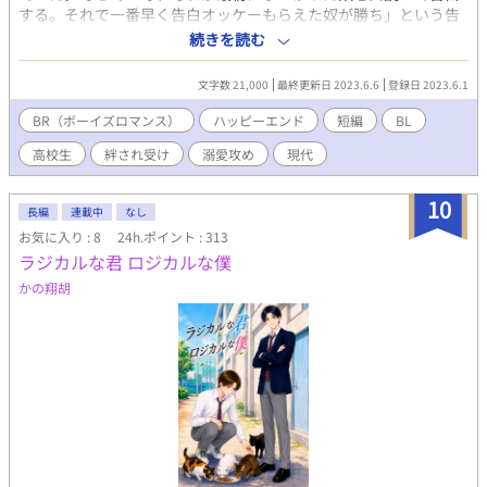
する。それで一番早く告白オッケーもらえた奴が勝ち」という告
白ゲームをする話を聞いた。 その直後、乃木は三人のうちで一番
続きを読む
のモテ男・早坂とぶつかってしまった。 その日の放課後から早坂
は乃木にぐいぐい近づいてきて——。 早坂（18）モッテモテのイ
文字数 21,000
最終更新日 2023.6.6
登録日 2023.6.1
ケメン帰国子女。勉強運動なんでもできる。物静か。 乃木（18）
普通の高校三年生。 波田野（17）早坂の友人。 蓑島（17）早坂
BR（ボーイズロマンス）
ハッピーエンド
短編
BL
の友人。 石井（18）乃木の友人。
高校生
絆され受け
溺愛攻め
現代
10
長編
連載中
なし
お気に入り : 8
24h.ポイント : 313
ラジカルな君 ロジカルな僕
かの翔胡