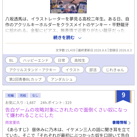
八坂透馬は、イラストレーターを夢見る高校二年生。ある日、自
作のアクリルキーホルダーをクラスメイトのヤンキー・平野龍牙
に拾われる。金髪にピアス、無表情で近寄りがたい龍牙だった
が、実は絵を描くことが大好きな高校生だった。 絵の話で意気投
続きを読む
合した二人は、美術教師・速水虎徹の後押しを受けて「アクスタ
部」を結成。文化祭で干支のアクリルスタンドを販売することを
文字数 15,439
最終更新日 2026.8.6
登録日 2026.8.3
目標に、ポスター制作やイラスト制作に打ち込んでいく。 放課後
も夏休みも一緒に絵を描き、少しずつ距離を縮める透馬と龍牙。
BL
ハッピーエンド
日常
高校生
近所の神社で開かれる夏祭りへ出かけた夜。花火が夜空を彩る
アクリルスタンド・アクキー
イラスト
部活
じれきゅん
中、透馬の耳元で龍牙が囁いた。その一言が、二人の関係を大き
く変えていく――。
第2回青春BLカップ
アンダルシュ
9
短編
完結
なし
お気に入り : 1,487
24h.ポイント : 319
告白ゲームの攻略対象にされたので面倒くさい奴になっ
て嫌われることにした
雨宮里玖
書籍情報
《あらすじ》 昼休みに乃木は、イケメン三人の話に聞き耳を立て
ていた。そこで「それぞれが最初にぶつかった奴を口説いて告白