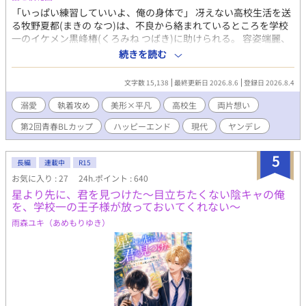
のほうにも掲載しております。
「いっぱい練習していいよ、俺の身体で」 冴えない高校生活を送
る牧野夏都(まきの なつ)は、不良から絡まれているところを学校
一のイケメン黒峰椿(くろみね つばき)に助けられる。 容姿端麗、
成績優秀、気怠く大人びた雰囲気の最強モテ男……そんな椿が、
続きを読む
いじめられっ子の夏都を守る契約を持ちかけてきた。 ただしひと
つだけ条件がある。 それは椿の身体に傷痕を残すこと。 半ば脅さ
文字数 15,138
最終更新日 2026.8.6
登録日 2026.8.4
れる形で契約を受け入れた夏都を、椿は学校中が見ている前であ
からさまに特別扱いして可愛がる。 夏都への好意を隠そうとしな
溺愛
執着攻め
美形×平凡
高校生
両片想い
い椿の甘い執着。なぜ夏都が選ばれたのかわからない。 放課後の
第2回青春BLカップ
ハッピーエンド
現代
ヤンデレ
図書室、夏休みの旅行、文化祭。正反対な二人の奇妙な青春と恋
の話。 （完結保証）
5
長編
連載中
R15
お気に入り : 27
24h.ポイント : 640
星より先に、君を見つけた〜目立ちたくない陰キャの俺
を、学校一の王子様が放っておいてくれない〜
雨森ユキ（あめもりゆき）