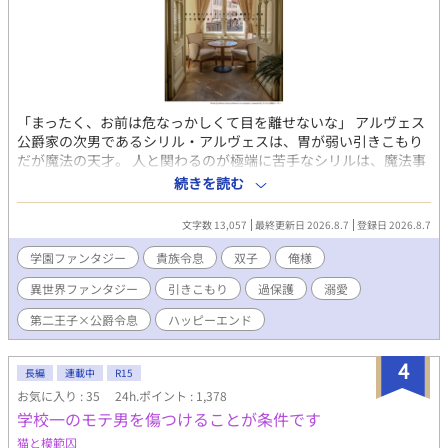
で、颯斗はずっと静かに手を差し伸べ続ける。 過去に縛られてい
た悠真が、未来を見つめ直すまでの じれ甘・再構築・すれ違いと
回復のキャンパス・ラブストーリー。 今度こそ、言葉にする。
「好きだよ」って、ちゃんと。
「まったく、お前は危なっかしくて目を離せないな」 アルヴェス
公爵家の次男であるシリル・アルヴェスは、胃が弱い引きこもり
だが魔法の天才。 人と関わるのが極端に苦手なシリルは、魔法事
業で儲けたお金で建てた温室でぬくぬくハッピー引きこもりライ
続きを読む
フを送っていた。 そんなある日、シリルは双子の姉が学園で何者
かに突き落とされたことを父から知らされる。 その直後、王太子
文字数 13,057
最終更新日 2026.8.7
登録日 2026.8.7
の婚約者候補として名が挙がっている姉の世間体を気にした父
に、姉のフリをして学園に潜入し、犯人を突き止めるよう言われ
学園ファンタジー
貴族令息
双子
俺様
家を追い出されてしまう。 潜入一日目の放課後、校内で迷子にな
異世界ファンタジー
引きこもり
過保護
溺愛
ったシリルは、姉と同じように階段から誰かが突き落とされた瞬
間を目撃し、咄嗟に助けに入る。 しかし、助けたのは氷狼殿下と
第二王子×公爵令息
ハッピーエンド
恐れられているディオン・オラージュ第二王子殿下だった。 しか
も、ディオンは変装していたシリルを一発で見破って……？ 「こ
4
の事件、俺たちで解決するぞ。それまで、貴様は俺と相部屋だ」
長編
連載中
R15
「きょ、拒否権は……？」 不愛想で冷たく、黒いうわさが絶えな
お気に入り : 35
24h.ポイント : 1,378
いディオンはなぜか次第に過保護になっていき……？ 人を寄せ付
学校一のモテ男を傷つけることが条件です
けない氷狼王子×胃弱引きこもり公爵令息の胃薬必須の学園ファ
猫と模範囚
ンタジー!! ※ライトBLです。 ※毎日0：00更新です。 ※カクヨム