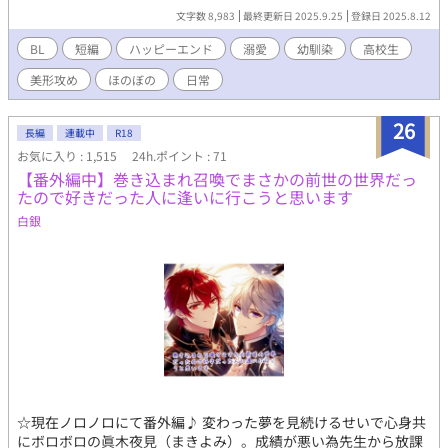
をしていて…？ ※１話から４話までは別タイトルでpixivに掲載し
文字数 8,983
最終更新日 2025.9.25
登録日 2025.8.12
ております。続きも書きたくなったので、ゆっくりではあります
が更新していきますね。 ※第４話の冒頭が消えておりましたので
BL
短編
ハッピーエンド
溺愛
幼馴染
高校生
直しました。
美形攻め
ほのぼの
日常
26
長編
連載中
R18
お気に入り : 1,515
24h.ポイント : 71
【番外編中】巻き込まれ召喚でまさかの前世の世界だっ
たので好きだった人に逢いに行こうと思います
白銀
☆現在ノロノロにて番外編♪ 変わった夢を見続けるせいで心身共
にボロボロの眞木夜見（まきよみ）。成績が悪い為先生から放課