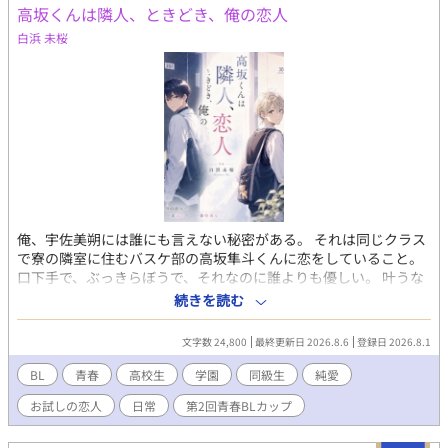
高坂くんは隣人、ときどき、俺の恋人
Mi144_kaf
白浜 未桜
俺、宇佐美朔には誰にも言えない秘密がある。 それは同じクラス
で寮の隣室に住むバスケ部の高坂隼斗くんに恋をしていること。
口下手で、ぶっきらぼうで、それなのに誰よりも優しい。 叶うな
んて思ってもいなかった。 あの日、軽い冗談のつもりで口にした
続きを読む
一言までは。 「ね、高坂くん。試しに俺ら付き合ってみる？」 そ
の一言から始まったのは、“お試し”のはずの恋人生活。 毎朝一緒
文字数 24,800
最終更新日 2026.8.6
登録日 2026.8.1
に登校して、放課後を過ごして、「おかえり」と「おやすみ」を
交わす。 そんな何気ない日々の中で、俺たちは少しずつ”恋人”と
BL
青春
高校生
学園
同級生
純愛
いう関係を知っていく。 恋人になることは、終わりじゃない。 こ
お試しの恋人
日常
第2回青春BLカップ
れは恋を知らない俺たちが”普通”を見つけるまでの、青春物語。
【更新予定】 8/9まで：毎日21時更新📖 ̖́- 8/10以降：毎週火曜・