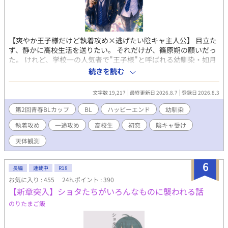
【爽やか王子様だけど執着攻め×逃げたい陰キャ主人公】 目立た
ず、静かに高校生活を送りたい。 それだけが、篠原朔の願いだっ
た。 けれど、学校一の人気者で"王子様"と呼ばれる幼馴染・如月
悠成は、毎朝迎えに来ては当然のように隣を歩き、放課後も朔と
続きを読む
過ごしたがる。 そのせいで周囲からは「あんな地味な奴のどこが
いいんだ」と噂され、朔は居心地の悪い日々を送っていた。 だか
文字数 19,217
最終更新日 2026.8.7
登録日 2026.8.3
ら朔は悠成の好意など、幼馴染だからだとしか思っていない。 ま
さかそれが、10年間、一度も揺らぐことのなかった片想いだとは
第2回青春BLカップ
BL
ハッピーエンド
幼馴染
夢にも気づかずにいた。 星を眺めた夜、夏祭り、文化祭。そし
執着攻め
一途攻め
高校生
初恋
陰キャ受け
て、卒業後に待つ別々の進路。 「離れたい」と思っていたはずな
のに、離れる未来が近づくほど、朔の心は少しずつ変わってい
天体観測
く。 一方、悠成の想いは、子どもの頃から何ひとつ変わらない。
どれだけ拒まれても、どれだけ突き放されても、朔だけを想い続
6
けてきた。 子どもの頃、屋根裏部屋で並んで星を見上げた夜も
長編
連載中
R18
────悠成が見つめていたのは、星ではなく、いつだって朔だ
お気に入り : 455
24h.ポイント : 390
った。 これは、学校一の王子様が抱き続けた初恋と、その想いに
【新章突入】ショタたちがいろんなものに襲われる話
少しずつ気づいていく主人公、一途で不器用な幼馴染ふたりが紡
のりたまご飯
ぐ、青春ラブストーリー。 表紙絵には画像生成AIを使用していま
すが、 本文にはAIは使用しておりません。 アルファポリスのAI校
正は使わせていただいてます。