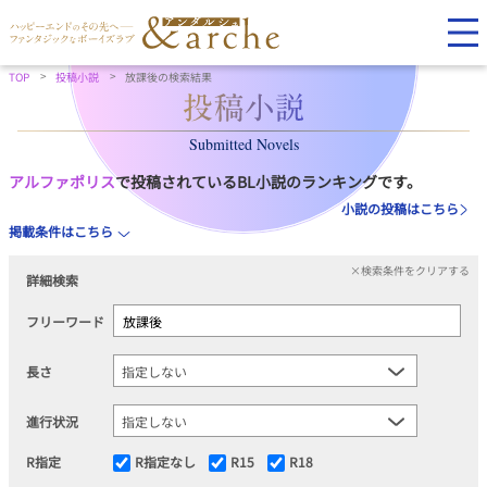
TOP
投稿小説
放課後の検索結果
Submitted Novels
アルファポリス
で投稿されているBL小説のランキングです。
小説の投稿はこちら
掲載条件はこちら
×検索条件をクリアする
詳細検索
フリーワード
長さ
進行状況
R指定
R指定なし
R15
R18