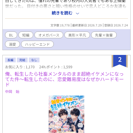
白してきたのは、憧れの先輩であり校内の人気者でもある上條蘭
世だった。 目付きの悪さと暗い性格のせいで恋人どころか友達も
いない凛斗は、戸惑いながらもお試しで蘭世との交際をはじめた
続きを読む
のだが…… 美形溺愛アルファ×三白眼平凡オメガ
文字数 19,778
最終更新日 2026.7.29
登録日 2026.7.24
BL
短編
オメガバース
美形×平凡
先輩×後輩
溺愛
ハッピーエンド
2
長編
完結
なし
お気に入り : 1,170
24h.ポイント : 1,599
俺、転生したら社畜メンタルのまま超絶イケメンになっ
てた件～転生したのに、恋愛難易度はなぜかハードモー
ド
中岡 始