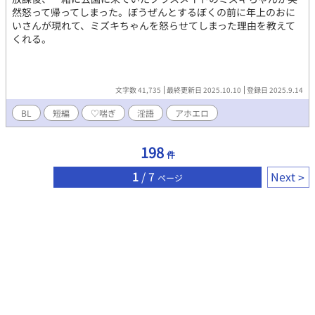
なんだよ平凡巻き込まれ役って！ あーもう！そんな睨むな！牽制
然怒って帰ってしまった。ぼうぜんとするぼくの前に年上のおに
するな！ 俺には超絶ラブラブな彼氏がいるからそっちのいざこざ
いさんが現れて、ミズキちゃんを怒らせてしまった理由を教えて
に巻き込まないでくださいっ！！！ ※主人公は固定カプ､､､とい
くれる。
うか、初っ端から2人でイチャイチャしてるし、ずっと変わりませ
ん ※同姓同士の婚姻が認められている世界線での話です ※王道学
園とはなんぞや？という人のために一応説明を載せていますが、
私には文才が圧倒的に足りないのでわからないままでしたら、他
文字数 41,735
最終更新日 2025.10.10
登録日 2025.9.14
の方の作品を参照していただきたいです🙇‍♀️ ※シリアスは皆無です
BL
短編
♡喘ぎ
淫語
アホエロ
終始ドタバタイチャイチャラブコメディでおとどけします
198
件
1
/ 7
Next
ページ