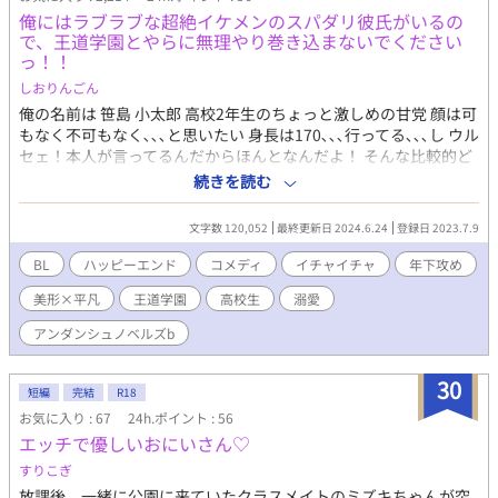
俺にはラブラブな超絶イケメンのスパダリ彼氏がいるの
で、王道学園とやらに無理やり巻き込まないでください
っ！！
しおりんごん
俺の名前は 笹島 小太郎 高校2年生のちょっと激しめの甘党 顔は可
もなく不可もなく､､､と思いたい 身長は170､､､行ってる､､､し ウル
セェ！本人が言ってるんだからほんとなんだよ！ そんな比較的ど
こにでもいそうな人柄の俺だが少し周りと違うことがあって､､､
続きを読む
それは､､､ 俺には超絶ラブラブなイケメン彼氏がいるのだ！！！
容姿端麗、文武両道 金髪碧眼（ロシアの血が多く入ってるからら
文字数 120,052
最終更新日 2024.6.24
登録日 2023.7.9
しい） 一つ下の学年で、通ってる高校は違うけど、一週間に一度
は放課後デートを欠かさないそんなスパダリ完璧彼氏！ 名前を堂
BL
ハッピーエンド
コメディ
イチャイチャ
年下攻め
坂レオンくん！ 俺はレオンが大好きだし、レオンも俺が大好きで
美形×平凡
王道学園
高校生
溺愛
（自己肯定感が高すぎるって？ 実は付き合いたての時に、なんで
俺なんか､､､って1人で考えて喧嘩して 結局レオンからわからせと
アンダンシュノベルズb
いう名のおしお、(re ､､､ま、まぁレオンからわかりやすすぎる愛
情を一思いに受けてたらそりゃ自身も出るわなっていうこと！）
30
ちょうどこの春レオンが高校に上がって、それでも変わりないラ
短編
完結
R18
ブラブな生活を送っていたんだけど なんとある日空から人が降っ
お気に入り : 67
24h.ポイント : 56
て来て！ ※ファンタジーでもなんでもなく、物理的に降って来た
エッチで優しいおにいさん♡
んだ 信じられるか？いや、信じろ 腐ってる姉さんたちが言うに
すりこぎ
は、そいつはみんな大好き王道転校生！ ､､､ってなんだ？ 兎にも
角にも、そいつが現れてから俺の高校がおかしくなってる？ いや
放課後、一緒に公園に来ていたクラスメイトのミズキちゃんが突