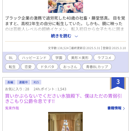
ブラック企業の激務で過労死した40歳の社畜・藤堂悠真。 目を覚
ますと、高校2年生の自分に転生していた。 しかも、鏡に映った
のは芸能人レベルの超絶イケメン。 転入初日から女子たちに囲ま
れ、学園中の話題の的に。 だが、社畜思考が抜けず**「これはマ
続きを読む
ーケティング施策か？」**と疑うばかり。 そして、モテすぎて業
務過多状態に陥る。 弁当争奪戦、放課後のデート攻勢…悠真の平
文字数 138,524
最終更新日 2025.5.31
登録日 2025.3.10
穏は完全に崩壊。 そんな中、唯一冷静な男・藤崎颯斗の存在に救
われる。 颯斗はやたらと落ち着いていて、悠真をさりげなくフォ
BL
ハッピーエンド
学園
美形×美形
ラブコメ
ローする。 「お前といると、楽だ」 次第に悠真の中で、彼の存在
転生
恋愛
ドタバタ
おっさん
青春BLカップ​
が大きくなっていき――。 「お前、俺から逃げるな」 颯斗の言葉
に、悠真の心は大きく揺れ動く。 転生×学園ラブコメ×じわじわ
迫る恋。 これは、悠真が「本当に選ぶべきもの」を見つける物
3
長編
連載中
R15
語。 続編『元社畜の俺、大学生になってまたモテすぎてるけど、
お気に入り : 28
24h.ポイント : 1,543
今度は恋人がいるので無理です』 かつてブラック企業で心を擦り
買いかぶらないでください氷狼殿下、僕はただの胃弱引
減らし、過労死した元社畜の男・藤堂悠真は、 転生した高校時代
きこもり公爵令息です!!
を経て、無事に大学生になった―― 恋人である藤崎颯斗と共に。
だが、大学という“自由すぎる”世界は、ふたりの関係を少しずつ
兎束作哉
書籍情報
揺らがせていく。 「付き合ってるけど、誰にも言っていない」 そ
の選択が、予想以上のすれ違いを生んでいった。 モテ地獄の再
来、空気を読み続ける日々、 そして自分で自分を苦しめてい
た“頑張る癖”。 甘えたくても甘えられない―― そんな悠真の隣