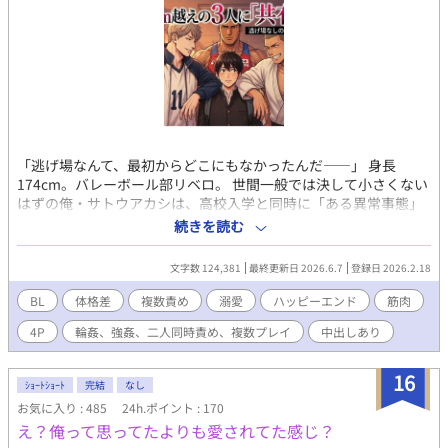
「逃げ場なんて、最初からどこにもなかったんだ――」 身長
174cm。バレーボール部リベロ。 世間一般では決して小さくない
はずの俺・サトウアカシは、高校入学と同時に「ある異常事態」
に巻き込まれていた。 それは、高校で同級生になった3人の「猛
続きを読む
獣」たちに目をつけられたこと。 バレー部の絶対的エース、オザ
キカイ（193cm）。 柔道部の本能的肉食獣、サカモトソウ
文字数 124,381
最終更新日 2026.6.7
登録日 2026.2.18
（190cm）。 レスリング部の無口な重戦車、アサカワダイチ
（195cm）。 規格外の体格と体力を持つ彼らは、ある日、とんで
BL
体格差
複数責め
溺愛
ハッピーエンド
筋肉
もない「協定」を結んだ。 『誰か一人が抜け駆けするのはナシ
4P
輪姦、強姦、二人同時責め、複数プレイ
中出しあり
だ』 『喧嘩になるからな』 『……だから、3人で仲良く使うこと
にした』 「共有（シェア）」 その言葉の意味を理解する間もな
く、俺の日常は彼らの重く、熱く、歪んだ愛に塗り潰されてい
16
ｼｮｰﾄｼｮｰﾄ
完結
なし
く。 放課後の廃校舎、部活遠征先のホテル、そして逃げ場のない
お気に入り : 485
24h.ポイント : 170
週末の自宅……。 1人でも太刀打ちできない相手が、3人掛かりで
え？俺って思ってたよりも愛されてた感じ？
俺を貪り尽くす。 「アカシ、いい声で鳴けよ。……まだ1人目だ