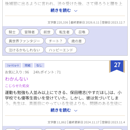
後補習に出るように言われ、渋々受けた後、さて帰ろうと腰を上
げた瞬間、眩しい光に包まれた。 そっと目を開けると、教室に残
続きを読む
っていた４人のクラスメートと一緒に異世へと召喚されてしまっ
た。 夜見は何かの手違いで召喚されたらしい。たいした詫びもな
文字数 220,336
最終更新日 2026.6.11
登録日 2023.12.7
く無一文のまま森へ放り出されるが、実はその異世界は、夜見に
とって前世の世界で……。 第３騎士団長バルト×現在冒険者ジン
騎士
冒険者
前世
転生者
召喚
（夜見） 番号の後の「※」は背後注意の意味です ※感想ありがと
異世界ファンタジー
チート？
歳の差
うございます！ ※エールありがとうございます！ ※大体１話が９
００文字～３０００文字です ※魔法は白銀の妄想魔法です。 ※相
泣けるかもしれない
ハッピーエンド
手が出てくるのは結構先です。申し訳ござらぬ。それまで飽きず
付き合っていただけたら嬉しいです。 ※表紙は、AIイラストを加
27
工したものです。 ※初作品で拙い&誤字等があると思いますが、
ｼｮｰﾄｼｮｰﾄ
完結
なし
温かい目で見守っていただけたら幸いです。
お気に入り : 96
24h.ポイント : 71
わかんない
こじらせた処女
運動も勉強も人並み以上にできる、保田穂志(やすだほし)は、小
学校でも優等生扱いを受けていた。しかし、彼は気づいてしま
う。先生は、真面目にやっている生徒よりも、問題のある生徒に
つきっきりであるという事実に。 同じクラスの与田は、頭も運動
続きを読む
神経も悪く、おまけに人ともまともに喋れない。家庭環境の悪さ
のせいだと噂になっているが、穂志の家庭も人ごとに出来ないく
文字数 11,862
最終更新日 2024.11.17
登録日 2023.11.4
らいには悪かった。経済的には困窮していない。父親も母親もい