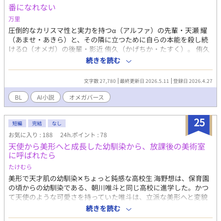
番になれない
万里
圧倒的なカリスマ性と実力を持つα（アルファ）の先輩・天瀬 耀
（あませ・あきら）と、その隣に立つために自らの本能を殺し続
けるΩ（オメガ）の後輩・影近 侑久（かげちか・たすく）。 侑久
は、世間のイメージする「可憐なオメガ」とは程遠い、地味で無
続きを読む
愛想な自分に劣等感を抱きながらも、耀の「最高のサポート役」
であることを自らに課している。強力な抑制剤でオメガの香りを
文字数 27,780
最終更新日 2026.5.11
登録日 2026.4.27
封じ、冷徹な仮面を被って耀のサポートにあたる日々。 しかし、
ある放課後の練習後、耀の無邪気な一言――「いい匂いがする」
BL
AI小説
オメガバース
という言葉が、侑久が築き上げた理性を揺るがし始める。
25
短編
完結
なし
お気に入り : 188
24h.ポイント : 78
天使から美形へと成長した幼馴染から、放課後の美術室
に呼ばれたら
たけむら
美形で天才肌の幼馴染✕ちょっと鈍感な高校生 海野想は、保育園
の頃からの幼馴染である、朝川唯斗と同じ高校に進学した。かつ
て天使のような可愛さを持っていた唯斗は、立派な美形へと変貌
し、今は絵の勉強を進めている。 そんなある日、数学の補習を終
続きを読む
えた想が唯斗を美術室へと迎えに行くと、唯斗はひどく驚いた顔