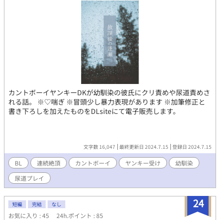
カントボーイヤンキーDKが幼馴染の彼氏にクリ責めや尿道責めさ
れる話。 ※♡喘ぎ ※冒頭少し暴力表現があります ※加筆修正と
書き下ろしを加えたものをDLsiteにて電子販売します。
文字数 16,047
最終更新日 2024.7.15
登録日 2024.7.15
BL
連続絶頂
カントボーイ
ヤンキー受け
幼馴染
尿道プレイ
24
短編
完結
なし
お気に入り : 45
24h.ポイント : 85