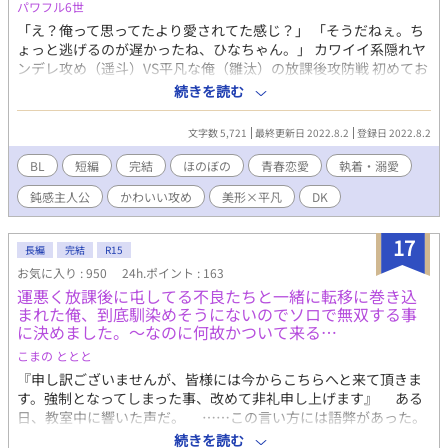
ぞ？」 「俺のでガバガバになった後は、アイツらのも入りやすい
パワフル6世
だろ？」 「……逃がさない。骨の髄まで、俺たちのモンだ」 拒絶
「え？俺って思ってたより愛されてた感じ？」 「そうだねぇ。ち
すれば力でねじ伏せられ、受け入れれば脳が溶けるほどの快楽を
ょっと逃げるのが遅かったね、ひなちゃん。」 カワイイ系隠れヤ
与えられる。 筋肉と汗、そして雄の匂いに満ちた「肉の檻」。 こ
ンデレ攻め（遥斗）VS平凡な俺（雛汰）の放課後攻防戦 初めてお
れは、規格外のスパダリ3人に愛されすぎた俺が、身も心も彼らに
話書きます。拙いですが、ご容赦ください。愛はたっぷり込めま
続きを読む
開発され、とろとろに溶かされていくまでの物語。 【登場人物紹
した！ その後のお話もあるので良ければ
介】 ●受：サトウ アカシ（174cm / バレー部・リベロ） 筋肉質で
引き締まった身体を持つが、周りがデカすぎて相対的に「華奢」
文字数 5,721
最終更新日 2022.8.2
登録日 2022.8.2
扱い。 流されやすい性格だが、実は彼ら3人への依存心も強い。
BL
短編
完結
ほのぼの
青春恋愛
執着・溺愛
夜な夜な3人に開発され、感度がバグり始めている。 ●攻1：オザ
キ カイ（193cm / バレー部・エース） 【属性：爽やか王子（偽）
鈍感主人公
かわいい攻め
美形×平凡
DK
×執着×リーダー】 表向きは学校のアイドル的存在だが、中身は
一番ドス黒い。 3人の司令塔であり、アカシを「共有」すること
17
を提案した張本人。笑顔で退路を断つタイプ。 ●攻2：サカモト
長編
完結
R15
ソウ（190cm / 柔道部・重量級） 【属性：本能×享楽的×触りた
お気に入り : 950
24h.ポイント : 163
がり】 「技の練習」と称してアカシに寝技をかけるのが趣味。 3
運悪く放課後に屯してる不良たちと一緒に転移に巻き込
人の中で最もテクニシャンで、アカシの性感帯を熟知している。
まれた俺、到底馴染めそうにないのでソロで無双する事
手加減を知らない肉食獣。 ●攻3：アサカワ ダイチ（195cm/レ
に決めました。～なのに何故かついて来る…
スリング部・フリースタイル） 【属性：無口×超重力級×一途】
こまの ととと
言葉より行動で示すタイプ。その巨体とパワーは圧倒的で一度だ
『申し訳ございませんが、皆様には今からこちらへと来て頂きま
きしめたら離さない。 見た目に反してアカシへの愛は誰よりも重
す。強制となってしまった事、改めて非礼申し上げます』 ある
く、献身的（？）
日、教室中に響いた声だ。 ……この言い方には語弊があった。
正確には、頭の中に響いた声だ。何故なら、耳から聞こえて来
続きを読む