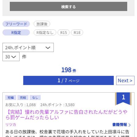
フリーワード
放課後
R指定
R指定なし
R15
R18
件
198
件
1
/ 7
Next
ページ
1
短編
完結
なし
お気に入り : 1,088
24h.ポイント : 3,580
【完結】憧れの先輩アルファに告白されたんだがどうや
ら罰ゲームだったらしい
リツカ
書籍情報
ある日の放課後、校舎裏で花壇の手入れをしていた上田凛斗に告