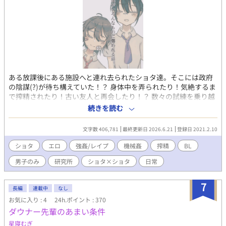
ある放課後にある施設へと連れ去られたショタ達。そこには政府
の陰謀(?)が待ち構えていた！？ 身体中を弄られたり！気絶するま
で搾精されたり！古い友人と再会したり！？ 数々の試練を乗り越
え、ショタたちはこの施設から無事脱出できるのか！？ ショタコ
続きを読む
ン腐男子変態おじさんがお送りする 涙あり、笑いあり、エロ大量
のコメディ(?)BL小説をお楽しみください！ リクエストをいただけ
文字数 406,781
最終更新日 2026.6.21
登録日 2021.2.10
ると、今後のネタにさせていただきます。 お気軽にリクエストく
ださい！ ※原稿データ消失により、しばらく休載します。
ショタ
エロ
強姦/レイプ
機械姦
搾精
BL
(2022.12.12~) ↪︎立ち直ったので連載開始します(~2023.1.6)
男子のみ
研究所
ショタ×ショタ
日常
6.5,2023 ついに！本編完結いたしました！ これまでの応援ありが
とうございました！ 12.2,2023 本編新章連載再開しました！ シー
ズン２もお楽しみくださいっっ！ 基本的には不定期更新ですが、
7
長編
連載中
なし
やる気が出ると頻度が上がります。 やる気の方は多分ツイートし
お気に入り : 4
24h.ポイント : 370
てると思うので ツイッターのフォローをぜひお願いします〜！
ダウナー先輩のあまい条件
https://twitter.com/shotakon_danshi
星寝むぎ