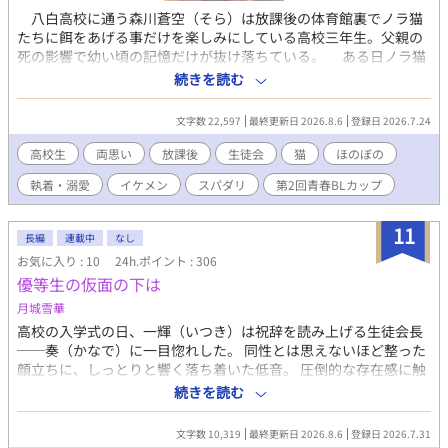
八白高校に通う森川蒼空（そら）は放課後の体育館裏でノラ猫
たちに餌をあげる事だけを楽しみにしている高校三年生。父親の
死の影響で幼い頃の記憶だけが抜け落ちている。 ある日ノラ猫
たちに餌をあげていると、学校の人気投票で四位になっていると
続きを読む
唯一の友達……大河が伝えに来た。エントリーした覚えもない人
気投票だが、生徒会選出選挙を兼ね、蒼空はなりたくもない生徒
文字数 22,597
最終更新日 2026.8.6
登録日 2026.7.24
会役員にされてしまう。 その上、人気投票一位でハイスペック
男子の生徒会長……小森田海斗（かいと）に『好きだ』『俺の彼
高校生
両思い
放課後
生徒会
猫
ほのぼの
氏』だと執着される。日常の積み重ねの中、蒼空は海斗に惹かれ
執着・溺愛
イケメン
スパダリ
第2回青春BLカップ
付き合う事になるが、両思いだからと言って平穏な毎日は過ごせ
ない。 ロジカル（論理的）な蒼空と、ラジカル（急進的）な海
斗。生徒会を中心に二人の恋と猫（ニャンコ）たちが季節を捲
11
長編
連載中
なし
る。 # 全30話。毎日18：30更新予定。 # 表紙絵・挿絵はAI生成で
お気に入り : 10
24h.ポイント : 306
す。 # 第2回青春BLカップ参加中！ 応援・投票お願いします！ #
優等生の仮面の下は
お気に入り登録・感想、お願いします！ 励みになります！
月城雪華
高校の入学式の日、一輝（いつき）は祝辞を読み上げる生徒会長
──奏（かなで）に一目惚れした。 同性とは思えないほど整った
顔立ちに、しっとりと響く落ち着いた低音。 圧倒的な存在感に触
れ、一輝は勢いのまま生徒会役員になった。 あと一週間で奏ら三
続きを読む
年生が卒業する、ある日の放課後。 意を決して告白するも玉砕し
てしまい、けれど『これからも仲良くして』と言われる。 その
文字数 10,319
最終更新日 2026.8.6
登録日 2026.7.31
後、一輝は奏の進学先の大学を受け、無事に合格した。 サークル