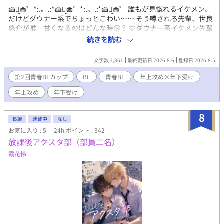
🍰ꪔ̤̮🧁゜*:.。.:*🍰ꪔ̤̮🧁゜*:.。.:*🍰ꪔ̤̮🧁゜ 誰もが見惚れるイケメン、
だけどダウナー系でちょっとこわい…… そう噂される先輩、世良
悠介が唯一甘くなるのはどんな時🫢？ 🩵ダウナー系イケメン先輩
×方言男子後輩🩵 🍰ꪔ̤̮🧁゜*:.。.:*🍰ꪔ̤̮🧁゜*:.。.:*🍰ꪔ̤̮🧁゜ 🌟受け→
続きを読む
七原真白(高１) 熊本から転校してきた。引っ込み思案。ふわふわ
のくせっ毛。甘いものがだいすき。訛りがあるのを気にしてい
文字数 3,861
最終更新日 2026.8.6
登録日 2026.8.5
て、昼休みは教室から逃げ出すようにしてひとりで過ごしている
🌟攻め→世良悠介(高２) ダウナー系、ゆるいパーマのセンターパ
第2回青春BLカップ
BL
青春BL
年上攻め×年下受け
ート、ピアスたくさん。学校に知らない人はいないほどのイケメ
年上攻め
年下受け
ン。騒がれるのはめんどくさい。周りには内緒にしているとある
趣味がある ෆ˚*あらすじෆ˚* 熊本から神奈川に転校してきた高校1
年生、七原真白。緑化委員会の活動に参加していた放課後、驚く
8
長編
連載中
なし
ほどのイケメン・世良悠介に｢誰かが俺を探しにきても、絶対に言
お気に入り : 5
24h.ポイント : 342
うな｣と匿うように頼まれてしまう。 その出会いをきっかけに、ふ
放課後アクスタ部（部員二名）
たりは昼休みを共有するようになり…… お弁当のおかずとお菓子
の交換こ、女子の先輩にふたりの仲を阻まれたり、横浜デートを
霞花怜
したり♡ 様々な出来事を通して少しずつ近づくふたりの恋を、ぜ
ひ覗きにきてください（🫶🏻︎'-'）♡