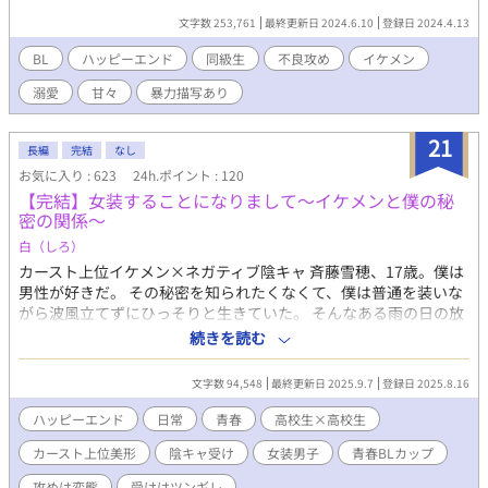
すけ)なのだが、最近になって彼が薫の事を好きだと気付き告白し
文字数 253,761
最終更新日 2024.6.10
登録日 2024.4.13
ないままに失恋が確定してしまう。 落ち込んでいたのも束の間。
ある日の放課後、ゴミ捨てに向かった湊は足を滑らせてそこに居
BL
ハッピーエンド
同級生
不良攻め
イケメン
合わせた人にゴミをぶち撒けてしまう大惨事に。 しかもその相手
溺愛
甘々
暴力描写あり
は校内でも恐れられている不良で、同じクラスでありながら噂で
しか知らない彼に慌てて謝るも何故か大笑いされた挙句、その日
からどうしてか関わる事になり…。 一途なイケメン不良(攻)×引
21
長編
完結
なし
っ込み思案な少年(受) ※印は性的描写あり
お気に入り : 623
24h.ポイント : 120
【完結】女装することになりまして〜イケメンと僕の秘
密の関係〜
白（しろ）
カースト上位イケメン×ネガティブ陰キャ 斉藤雪穂、17歳。僕は
男性が好きだ。 その秘密を知られたくなくて、僕は普通を装いな
がら波風立てずにひっそりと生きていた。 そんなある雨の日の放
課後、雨の中相合い傘をして帰るカップルに「ああなりたい」と
続きを読む
呟いた声をカースト上位に君臨する男に聞かれた。 桐生空、同じ
年の17歳。顔もスタイルも頭も運動神経も良い神様が作ったバグ
文字数 94,548
最終更新日 2025.9.7
登録日 2025.8.16
みたいな男。でもこの男にはとんでもない趣味があったんだ。 こ
れは桐生の秘密を受け入れた僕と、とんでもないくらい変態で僕
ハッピーエンド
日常
青春
高校生×高校生
の心を掻き乱す馬鹿桐生のだんだん関係性が変わっていく物語。
カースト上位美形
陰キャ受け
女装男子
青春BLカップ​
お気に入り登録、♡、感想などいただけますと泣いて喜びます！
よろしくお願いいたします！
攻めは変態
受けはツンギレ