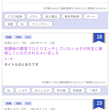
た感覚は無く、直接頭を揺らされたという感覚に襲われたから
だ。 テレパシーというものが実際にあったなら、確かにこうい
文字数 84,452
最終更新日 2024.6.22
登録日 2024.6.8
うものなのかも知れない。 問題はいくつかあるが、最大の問題
は……俺はただその教室近くの廊下を歩いていただけという事
クラス転移
バディ
剣と魔法
異世界転移
チート
だ。 ＊当作品はカクヨム様でも掲載しております。
溺愛
BL
ファンタジー
18
短編
完結
R18
お気に入り : 744
24h.ポイント : 156
放課後の教室でひとりエッチしていたショタが先生に美
味しくいただかれちゃいました
らーゆ
タイトルのとおりです
文字数 27,296
最終更新日 2022.6.17
登録日 2021.8.31
BL
ショタ
おにショタ
年の差
体格差
♡喘ぎ
19
長編
完結
R18
お気に入り : 970
24h.ポイント : 149