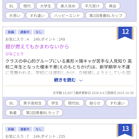
勧誘の時、見知った相手とすれ違った気がして慌てて呼び止め
BL
現代
大学生
美人攻め
平凡受け
再会
る。 「……なに」 視界に入ったその人は一輝の記憶の中と変わら
片思い
すれ違い
ハッピーエンド
第2回青春BLカップ
ないが、耳に無数のピアスを付けた奏だった。 高校時代は男女共
に好かれる優等生、しかし本性は口が悪い美人男子。 ──大学で
再会した二人の恋が、もう一度動き出す。
12
長編
連載中
なし
お気に入り : 4
24h.ポイント : 249
翅が燃えてもかまわないから
ひなごとり
クラスの中心的グループにいる美形×陽キャが苦手な人見知り 高
校二年生となった榎本千景(えのもとちかげ)は、新学期早々不運
に見舞われる。学校には遅刻しかけ、立候補しようとしていた図
書委員になれなかったのだ。原因は他クラスのイケメン――五十
続きを読む
嵐晴斗(いがらしはると)が「図書委員になる」と明言したことで
生徒の立候補が増えたのだと友人の瀬戸から教えられ、千景は五
文字数 15,087
最終更新日 2026.8.6
登録日 2025.10.30
十嵐に怒りや僻みを感じていた。 ある日の放課後、千景が漫画を
読みに図書室に行くと、カウンターには優雅に読書をする五十嵐
BL
男子高校生
学生
現代BL
拗らせ
すれ違い
晴斗がいた。図書当番として真っ当に仕事をしている姿を意外そ
執着
第2回青春BLカップ
うに見ていると、彼は突然「今年は図書委員じゃないんだね」と
話しかけてきて……。この出来事をきっかけに、二人の関係性は
大きく変わっていく。 ◇◇◇ いつもお気に入りや♡など反応あり
13
長編
連載中
なし
がとうございます。感想もいただけるととっても嬉しいです！ も
お気に入り : 7
24h.ポイント : 235
しよろしければX(Twitter)のフォローもお願いします。→＠