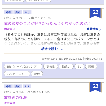
22
短編
完結
なし
お気に入り : 919
24h.ポイント : 92
俺の親友のことが好きだったんじゃなかったのかよ
雨宮里玖
書籍情報
《あらすじ》放課後、三倉は浅宮に呼び出された。浅宮は三倉の
親友・有栖のことを訊ねてくる。三倉はまたこのパターンかとす
ぐに合点がいく。きっと浅宮も有栖のことが好きで、三倉から有
栖の情報を聞き出そうとしているんだなと思い、浅宮の恋を応援
続きを読む
すべく協力を申し出る。 浅宮は三倉に「協力して欲しい。だから
デートの練習に付き合ってくれ」と言い——。 攻め:浅宮（16）
文字数 48,341
最終更新日 2023.4.12
登録日 2023.4.2
高校二年生。ビジュアル最強男。 どんな口実でもいいから三倉と
一緒にいたいと思っている。 受け:三倉（16） 高校二年生。平
BR（ボーイズロマンス）
高校生
勘違い
BL
短編
凡。 自分じゃなくて俺の親友のことが好きなんだと勘違いしてい
ハッピーエンド
現代
る。
23
短編
完結
R18
お気に入り : 66
24h.ポイント : 85
放課後の逢瀬
永井義孝