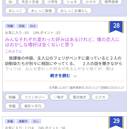
る。しかし、父親は単身赴任中で、それを良いことに母親は不倫
BL
先生×生徒
小学生
ショタ
小スカ
限界放尿
三昧。そこに穂志の話を聞いてもらえる環境はない。まだ10歳の
おしっこ
おしっこ我慢
おしっこお漏らし
子供には寂しすぎたのである。 ある日の放課後、与田と先生の補
習を見て羨ましいと思ってしまう。自分も与田のようにバカにな
ったら、もっと先生は構ってくれるだろうか。そんな考えのも
28
短編
完結
R18
と、次の日の授業で当てられた際、分からないと連呼したが…？
お気に入り : 83
24h.ポイント : 63
みんなそれぞれ変わった好みはあるけれど、僕の恋人に
はおかしな嗜好は全くないと思う
このえりと
放課後の中庭、主人公のフェリがベンチに座っていると２人の
幼馴染たちが別々に相談にやってくる。 ２人の話を聞きながら
フェリは、みんな変わった好みがあるんだなと呟くが、実は
――。 ある日の放課後、幼馴染の悩み相談を受ける主人公の、
続きを読む
少し変わった一幕。 成分表：小スカ ♡喘ぎ 濁点喘ぎ 体内放
尿（話題のみ） 潮吹き ※この作品の登場人物は全員成人済みで
文字数 12,807
最終更新日 2025.5.17
登録日 2025.5.17
す
短編
ファンタジー
♡喘ぎ
濁点喘ぎ
小スカ
学園
美形×平凡
29
長編
連載中
なし
お気に入り : 2,214
24h.ポイント : 56