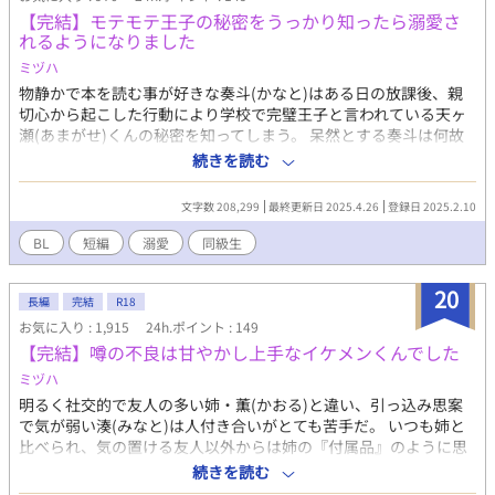
【完結】モテモテ王子の秘密をうっかり知ったら溺愛さ
れるようになりました
ミヅハ
物静かで本を読む事が好きな奏斗(かなと)はある日の放課後、親
切心から起こした行動により学校で完璧王子と言われている天ヶ
瀬(あまがせ)くんの秘密を知ってしまう。 呆然とする奏斗は何故
か天ヶ瀬くんの家に連れて行かれた挙句、関係値がないせいか
続きを読む
「信用出来ないからバラさないか監視する」と告げられ連絡先を
交換する事に。 それから手伝いをしたり昼食を一緒に食べるよう
文字数 208,299
最終更新日 2025.4.26
登録日 2025.2.10
になったりして過ごしているうちに、少しずつ二人の距離は縮ま
り始め⋯。 秘密持ちの美形ハーフ王子(攻)×素直で控えめな少年
BL
短編
溺愛
同級生
(受) ※印は性的描写あり
20
長編
完結
R18
お気に入り : 1,915
24h.ポイント : 149
【完結】噂の不良は甘やかし上手なイケメンくんでした
ミヅハ
明るく社交的で友人の多い姉・薫(かおる)と違い、引っ込み思案
で気が弱い湊(みなと)は人付き合いがとても苦手だ。 いつも姉と
比べられ、気の置ける友人以外からは姉の『付属品』のように思
われていてますます自信をなくしてしまう。 そんな湊には好きな
続きを読む
人がいた。それは幼稚園の頃から一緒にいる幼馴染みの悠介(ゆう