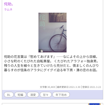
侘助。
ラムネ
侘助の花言葉は『慰めてあげます』……なによその上から目線。
小さな町のくたびれた自転車屋。 くたびれたアラフォー独身男。
残りの人生を細々と生きていけたら充分だと、慎ましくのんびり
暮らすのが信条のアラタにグイグイ迫る年下男・湊の恋のお話。
文字数 30,469
最終更新日 2021.3.30
登録日 2021.3.22
BL
短編
溺愛
甘々
年下攻め