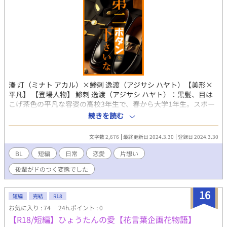
く、ご都合悪役キャラなのだ！このままではいけない。というか
こんなに可愛い妖精を、若くして死なせる？？？ぜっったいにだ
めだ！！！そう決意した楓は最推しの悪役令息をどうにかハッピ
ーエンドに導こうとする、のだが…セオドアに必ず訪れる死には
何か秘密があるようで―――――？情報を得るためにいろいろな
人に近づくも、原作ではセオドアを毛嫌いしていた攻略対象たち
になぜか気に入られて取り合いが始まったり、原作にはいない謎
のイケメンに口説かれたり、さらには原作とはちょっと雰囲気の
湊 灯（ミナト アカル）×鯵刺 逸渡（アジサシ ハヤト）【美形×
違うヒロインにまで好かれたり……ちょっと待って、これどうな
平凡】 【登場人物】 鯵刺 逸渡（アジサシ ハヤト）：黒髪、目は
ってるの！？ デッドエンド不可避の推しに転生してしまった推し
こげ茶色の平凡な容姿の高校3年生で、春から大学1年生。スポー
を愛するオタクは、推しをハッピーエンドに導けるのか？また、
ツ推薦で私大に合格。運動部なので体力には自信あり。小学生の
可愛い可愛い思っているわりにこの世界では好かれないと思って
続きを読む
ときから陸上を続けており、お正月の箱根駅伝に出るのが小さい
無自覚に可愛さを撒き散らすセオドアに陥落していった男達の恋
ころからの目標。趣味は陸上や健康関連の動画を見ること。 湊 灯
の行く先とは？ ーーーーーーーーーー 悪役令息ものです。死亡エ
文字数 2,676
最終更新日 2024.3.30
登録日 2024.3.30
（ミナト アカル）：鯵刺と同じ高校の2年生で、春から3年生。髪
ンドしかない最推し悪役令息に転生してしまった主人公が、推し
の毛はブリュネット（栗毛色、地毛）で、瞳の色はアンバー（赤
を救おうと奮闘するお話。話の軸はセオドアの死の真相について
BL
短編
日常
恋愛
片想い
っぽい濃い茶色）。外見に華あり、性癖に難ありの残念な青年。
を探っていく感じですが、ラブコメっぽく仕上げられたらいいな
後輩がドのつく変態でした
高校のときアジさんと同じ陸上部だった。できることなら四六時
あと思います。 ちなみに、名前にも植物や花言葉などいろんな要
中アジさんとくっついていたい引っ付き虫。 【あらすじ】 制服の
素が絡まっています！ 楓『調和、美しい変化、大切な思い出』 セ
第二ボタンをめぐるやりとりから始まる、二人の高校生の友情と
オドア・フォーサイス (神の贈り物)(妖精の草地)
16
短編
完結
R18
恋の物語。鯵刺逸渡（アジサシ ハヤト）と後輩の湊灯（ミナト ア
お気に入り : 74
24h.ポイント : 0
カル）は陸上をきっかけに出会い、次第に心を通わせていく。し
【R18/短編】ひょうたんの愛【花言葉企画花物語】
かし、卒業を控えたアジさんは、自分の気持ちを伝えることをた