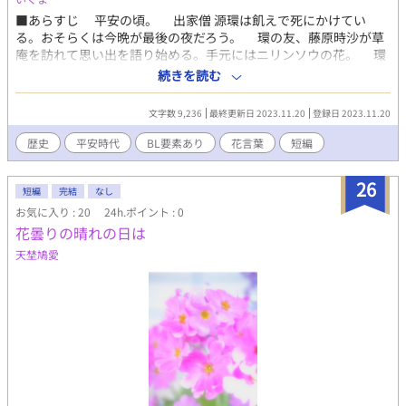
■あらすじ 平安の頃。 出家僧 源環は飢えで死にかけてい
る。おそらくは今晩が最後の夜だろう。 環の友、藤原時沙が草
庵を訪れて思い出を語り始める。手元にはニリンソウの花。 環
が時沙を裏切った理由は何なのか？ 最後の夜に二人は分かり合
続きを読む
えるのか？ ■登場人物 源環（俗名みなもとのたまき、僧名げんか
ん） 主人公。世捨て人の僧侶 『宇部の乱』に加担した罪で出
文字数 9,236
最終更新日 2023.11.20
登録日 2023.11.20
家 都の外れ、本寺に近い山に籠もり 飢えで死にかけている
藤原時沙（ふじわらのときすな） 源環の友 『宇部の乱』鎮圧
歴史
平安時代
BL要素あり
花言葉
短編
の功労者 藤原祥家一族の筆頭 源環を出家へ追い込んだ張本人
高津名女房（たかつなのにょうぼ） 時沙にツレない性悪にして
26
才女 後に時沙の正妻となる 宇部兼依（そらべのかねより）
短編
完結
なし
古代の氏族、宇部一族の筆頭 藤原家に不満を持つ氏族と組み、
お気に入り : 20
24h.ポイント : 0
『宇部の乱』を起こすも 藤原時沙に討たれ滅びる ■花言葉
花曇りの晴れの日は
二輪草（ニリンソウ） 「友情」「協力」「ずっと離れない」
天埜鳩愛