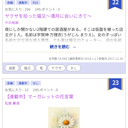
22
長編
連載中
R18
お気に入り : 206
24h.ポイント : 0
ヤクザを拾った猫又～満月に会いにきて～
やの有麻
夜にしか開かない2階建ての居酒屋がある。そこは仮面を被った店
主が１人。名前は宇賀神 万理衣(うがじん まりえ)。女の子っぽい
名前だが立派な成人男性。でも実は猫又のクォーター。 店の名前
は「居酒屋・金糸梅」。 花の名前でキンシバイと読み、オトギリ
続きを読む
ソウ科、別名ヒペリカム。花言葉は「悲しみは続かない」とか
「魔除け」などの意味がある。 常連客がいる程よく繁盛してい
文字数 74,998
最終更新日 2018.1.2
登録日 2017.11.30
る。 ある雨の日、店の裏口に血と泥だらけの男が座り込んでい
た。 名前は西園寺 武寅(さいえんじ たけとら)。 このきっかけが自
溺愛
猫又
鬼
ヤクザ
ＢＬ
分の人生を変えてしまうとは思いもよらずに・・・ ちょっとファ
ンタジーも含まれたＢＬ小説。 殆ど趣味で書いてますので更新不
23
定期です。 R１８には《》が題名に付きます。
長編
連載中
なし
お気に入り : 10
24h.ポイント : 0
【連載中】マーガレットの花言葉
松尾 華凛