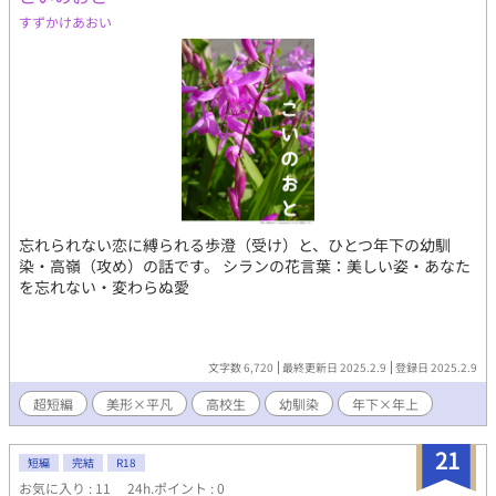
で読み方を変えればピュアだからこそ騙されただけだったのだ！
すずかけあおい
そうしたら、私は彼が好きで好きで堪らなくなった。 その次の日
「あれ？私、エルフィムじゃね？」 転生才色美人×暴君王太子 フ
ラグというフラグを折りまくり彼は愛に飢えた婚約者を溺愛しま
くる！
忘れられない恋に縛られる歩澄（受け）と、ひとつ年下の幼馴
染・高嶺（攻め）の話です。 シランの花言葉：美しい姿・あなた
を忘れない・変わらぬ愛
文字数 6,720
最終更新日 2025.2.9
登録日 2025.2.9
超短編
美形×平凡
高校生
幼馴染
年下×年上
21
短編
完結
R18
お気に入り : 11
24h.ポイント : 0