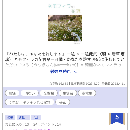
うぞ、よろしくお願いします。(⁠ ⁠ꈍ⁠ᴗ⁠ꈍ⁠) 【警告・AI学習及び無断転
載禁止】本作品の文章、設定、ストーリーのあらゆる生成
AI（ChatGPT、Claude、Gemini等）への読み込み、スクレイピ
ング、学習利用、および他サイトへの無断転載・複製行為を固く
禁止します。本作品は2024年12月06日より公開されており、公開
日時のタイムスタンプ（証拠）を保持しています。類似するAI生
成物や無断転載を確認した場合は、原典としての権利に基づき、
運営への通報および法的措置を含めた厳格な対応を行います。All
rights reserved. No AI training. / Unauthorized reproduction
『わたしは、あなたを許します』 一途 × 一途健気 〈明 × 唐草 瑠
and scraping of this work are strictly prohibited.
璃〉 ネモフィラの花言葉＝可憐・あなたを許す 表紙に使わせてい
ただいている【うむぎさん(@xxxxksm)】の綺麗なネモフィラの
お写真から話を膨らませました。 ----------------------------------------
続きを読む
------- ※「それは、キラキラ光る宝箱」とは？ 花町が書いた短編
をまとめるハッシュタグです。 お手すきの際に覗いていただけま
文字数 16,058
最終更新日 2023.4.20
登録日 2023.4.11
すと幸いです。
短編
切ない
全寮制
生徒会
高校生
それは、キラキラ光る宝箱
秘密
5
短編
連載中
R18
お気に入り : 13
24h.ポイント : 14