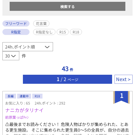
フリーワード
花言葉
R指定
R指定なし
R15
R18
件
43
件
1
/ 2
Next
ページ
1
長編
連載中
R18
お気に入り : 65
24h.ポイント : 292
ナニカがタリナイ
前原葉っぱﾁｬﾝ
⚠️最後までお読みください！ 危険人物ばかりが集められた、とあ
る更生施設。 そこに集められた更生員0〜5の全員が、自分の過去