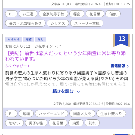
る この学園の端々に感じる 『春田叶多』
文字数 315,033
最終更新日 2026.4.5
登録日 2019.2.25
の名と『オーロ世代』と呼ばれるその世代とは何なのか、を。
『オーロ世代』 の間違いのその犠牲の果てに、この
BL
非王道
全寮制男子校
秘密
花言葉
傷痕
学園には “何か”が欠如してしまった生徒たちが多く蔓延って
暴力・流血描写あり
シリアス
ストーリー重視
いた。 【 ヒトは、変わらないことを願う。願い続ける。けれ
ど、それを壊さんとする悪魔が鬼が 現れたのならどうなるのだろ
うか＿＿＿＿待っているのは“安寧”かそれとも“崩壊”か 】 ※登
13
ｼｮｰﾄｼｮｰﾄ
完結
なし
場人物は随時更新していくので お手数ですがご確認下さい ※生徒
お気に入り : 12
24h.ポイント : 7
会・風紀委員それぞれ出ますが 王道の様な王道ではない様な所が
【完結】前世は恋人だったという少年幽霊に常に寄り添
多々あるのでご注意下さい ※関西弁使いますが 本場の人からすれ
われています。
ば違和感まんさいです けど、どうか温かい目で見てやってくださ
い ※年齢制限の表現は極力挟まない予定ですが。全くないとも言
ふくやまぴーす
書籍情報
い切れませんのでR指定させていただきます。
前世の恋人の生まれ変わりに寄り添う幽霊男子×霊感なし普通の
男子学生 物心ついた時から少年の幽霊が見える葵(あおい) その幽
霊は自分にしか見えなくて、周りに言っても誰にも信じてもらえ
ず、ただ今日までずっと一緒に過ごしてきた。 幽霊は事あるごと
続きを読む
に自分を好きだと、前世は恋人同士だったと言うが、そばにいれ
る期限は決まっていて…？ R描写はなし。
文字数 6,860
最終更新日 2022.10.6
登録日 2022.10.6
BL
短編
ハッピーエンド
幽霊×人間
生まれ変わり
切ない
男子学生
花言葉
純愛
別れ