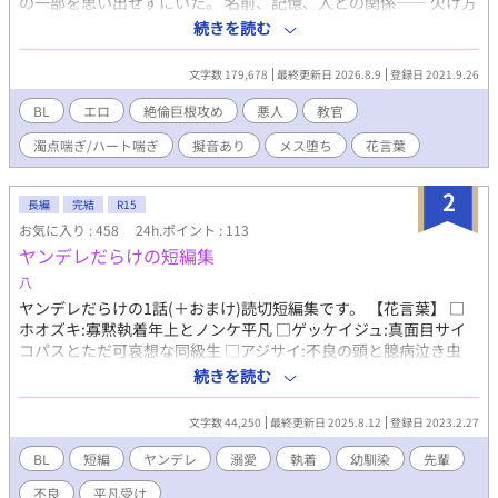
の一部を思い出せずにいた。 名前、記憶、人との関係―― 欠け方
は違えど、全員が何かを失っている。 施設には三人の教官が存在
続きを読む
し、 更生員たちは番号で管理されている。 「1」はすでに何年も
施設にいる古参。 「0」と「5」は最近入ったばかりの新入り。 そ
文字数 179,678
最終更新日 2026.8.9
登録日 2021.9.26
して「2」「3」「4」もまた、それぞれ事情を抱えてここにい
る。 教官たちは「更生」の名のもと、 精神と肉体に深く踏み込む
BL
エロ
絶倫巨根攻め
悪人
教官
方法で彼らを支配・管理していく。 下腹部に刻まれる“印”は、
濁点喘ぎ/ハート喘ぎ
擬音あり
メス堕ち
花言葉
「これは俺のものだ」という所有と支配の証だった。 日常を過ご
すうち、 更生員たちは少しずつ違和感を抱き始める。 なぜ全員が
記憶を欠いているのか。 なぜ、この施設に集められたのか。 そし
2
長編
完結
R15
て、教官たちは本当に「正しい側」なのか。 ――思い出せない。
お気に入り : 458
24h.ポイント : 113
――おかしい。 ――この施設は、どこか決定的におかしい。 やが
ヤンデレだらけの短編集
て「更生」という言葉の裏に隠された、 過去の罪、歪んだ愛情、
執着と狂気が浮かび上がっていく。 欠けている“ナニカ”に気づい
八
たとき、 彼らはもう、元の場所へは戻れない。 【用語】 ◆ 印 教
ヤンデレだらけの1話(＋おまけ)読切短編集です。 【花言葉】 □
官が更生員に刻む所有の証。 花のマークが下腹部に現れる。 ◆
ホオズキ:寡黙執着年上とノンケ平凡 □ゲッケイジュ:真面目サイ
花言葉 各キャラクターの性質や関係性を象徴する要素。 物語理解
コパスとただ可哀想な同級生 □アジサイ:不良の頭と臆病泣き虫
の重要な鍵。 注意タグ（その他） • 淫語表現あり • 流血表現あり
□ラベンダー:希死念慮不良とおバカ □デルフィニウム:執着傲慢
続きを読む
幼馴染と地味ぼっち ムーンライトノベル様に別名義で投稿してい
ます。 かなり昔に書いたもので芸風(？)が違うのですが、楽しん
文字数 44,250
最終更新日 2025.8.12
登録日 2023.2.27
でいただければ嬉しいです！ 【異世界短編】単発ネタ殴り書き随
時掲載。 ◻︎お付きくんは反社ボスから逃げ出したい！:お馬鹿主人
BL
短編
ヤンデレ
溺愛
執着
幼馴染
先輩
公くんと傲慢ボス
不良
平凡受け