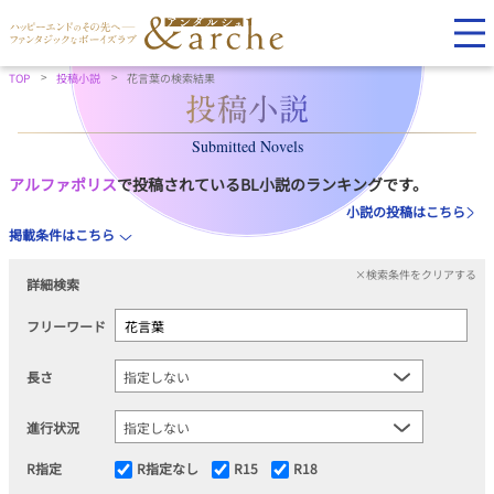
TOP
投稿小説
花言葉の検索結果
Submitted Novels
アルファポリス
で投稿されているBL小説のランキングです。
小説の投稿はこちら
掲載条件はこちら
×検索条件をクリアする
詳細検索
フリーワード
長さ
進行状況
R指定
R指定なし
R15
R18