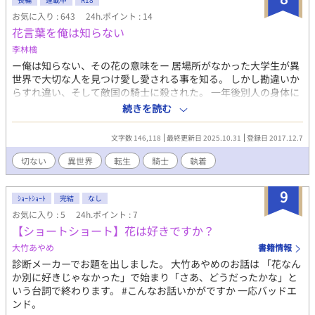
お気に入り : 643
24h.ポイント : 14
花言葉を俺は知らない
李林檎
ー俺は知らない、その花の意味をー 居場所がなかった大学生が異
世界で大切な人を見つけ愛し愛される事を知る。 しかし勘違いか
らすれ違い、そして敵国の騎士に殺された。 一年後別人の身体に
転生して元恋人にバレないようにお菓子屋を経営しながら目立た
続きを読む
ず暮らしていた。 運命の歯車は既に回っていた事を知らずに… ビ
ターなお菓子が繋ぐ恋の花 一途な両片思いのすれ違いラブ。 帝国
文字数 146,118
最終更新日 2025.10.31
登録日 2017.12.7
の英雄の冷酷騎士団長×お菓子作りが趣味の健気な青年
切ない
異世界
転生
騎士
執着
9
ｼｮｰﾄｼｮｰﾄ
完結
なし
お気に入り : 5
24h.ポイント : 7
【ショートショート】花は好きですか？
大竹あやめ
書籍情報
診断メーカーでお題を出しました。 大竹あやめのお話は 「花なん
か別に好きじゃなかった」で始まり「さあ、どうだったかな」と
いう台詞で終わります。 #こんなお話いかがですか 一応バッドエ
ンド。