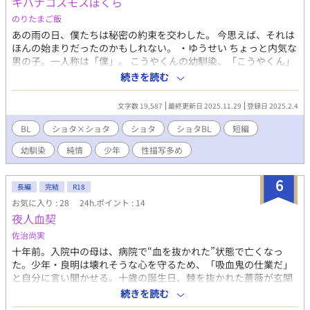
キバナコスモスぼくら
のりたまご飯
あの雨の日、僕たちは秘密の約束を交わした。 今思えば、それは
ほんの始まりだったのかもしれない。 ・ゆうせい ちょっと内気な
男の子。一人称は「僕」。 こうやくんの幼馴染、「こうやくん」
と呼んでいる。 いつも振り回されている側だが、案外楽しいと思
続きを読む
っている。 ・こうや やんちゃで元気な男の子。一人称は「オレ」
ゆうせいくんの幼馴染。「ゆーせー」と呼んでいる。 とにかくい
文字数 19,587
最終更新日 2025.11.29
登録日 2025.2.4
たずらしたいお年頃。ゆうせいと一緒にいる時はもっと元気にな
る。 キバナコスモスの花言葉は「幼い恋心」です。 いい風呂の日
BL
ショタ×ショタ
ショタ
ショタBL
短編
用に書いていたのSSをシリーズ化しました。 投稿主の書きたいシ
幼馴染
純情
少年
性描写多め
チュエーションをただ淡々と載せていきます。
6
長編
完結
R18
お気に入り : 28
24h.ポイント : 14
夜人血契
佐治尚実
十年前。入院中の母は、病院で“血を抜かれた”状態で亡くなっ
た。少年・良明は壊れそうな心を守るため、「吸血鬼の仕業だ」
と自分に言い聞かせる。十歳の誕生日、棘を抜かれた薔薇が玄関
に置かれていた。 そして二十歳を迎える春。金髪の“美しい男”シ
続きを読む
ョーレムが現れる。甘い口づけと、純白の薔薇の花言葉。優雅な