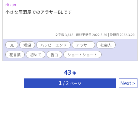
ritkun
小さな居酒屋でのアラサーBLです
文字数 3,618
最終更新日 2022.3.20
登録日 2022.3.20
BL
短編
ハッピーエンド
アラサー
社会人
花言葉
初めて
告白
ショートショート
43
件
1
/ 2
Next
ページ