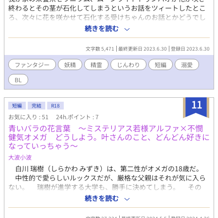
終わるとその茎が石化してしまうというお話をツィートしたとこ
ろ、次々に花を咲かせて石化する受けちゃんのお話とかどうでし
ょうかと反応をいただき今日半日色々夢想してみました。 永遠に
続きを読む
近い命を持つ妖精族と数日の命の花の精霊の切ない恋物語です。
☆赤いゼラニウムの花言葉君ありて幸福だそうです。
文字数 5,471
最終更新日 2023.6.30
登録日 2023.6.30
ファンタジー
妖精
精霊
じんわり
短編
溺愛
BL
11
短編
完結
R18
お気に入り : 51
24h.ポイント : 7
青いバラの花言葉 ～ミステリアス若様アルファ×不憫
健気オメガ どうしよう。叶さんのこと、どんどん好きに
なっていっちゃう～
大波小波
白川 瑞樹（しらかわ みずき）は、第二性がオメガの18歳だ。
中性的で愛らしいルックスだが、厳格な父親はそれが気に入ら
ない。 瑞樹が進学する大学も、勝手に決めてしまう。 その
上、心身を鍛えるために柔道部に入れ、などと言い出す始末だ。
続きを読む
父に怯える瑞樹は、従うしかなかった。 しかし、その部で彼
は性暴力を受けてしまう。 父に訴えても、隙があるオメガのお