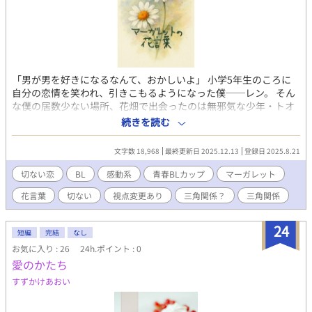
「男が男を好きになるなんて、おかしいよ」 小学5年生のころに
自分の恋情を笑われ、引きこもるようになった僕──レン。 そん
な僕の居数少ない場所、花畑で出会ったのは無邪気な少年・トオ
ル。 彼と花畑で過ごす時間は幸せの時間へと変わっていく。 でも
続きを読む
トオルには何かがあるようで──！？ 短くて、儚くて、でも美し
い。 僕たちの切ない恋が、始まる。
文字数 18,968
最終更新日 2025.12.13
登録日 2025.8.21
切ない恋
BL
感動系
青春BLカップ​
マーガレット
花言葉
切ない
視点変更あり
三角関係？
三角関係
24
短編
完結
なし
お気に入り : 26
24h.ポイント : 0
愛のかたち
すずかけあおい