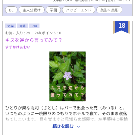
く．．．．．．．．．という話ではなく、ナーシサスとそのお仲
間達がいちゃいちゃを繰り広げる横でゲームでは一度しか登場し
BL
主人公受け
学園
ハッピーエンド
美形×美形
ない脇役キャラ、なおかつ今作の主人公である伯爵令息シオン・
サミュエルと、攻略対象で花を愛でるのが好きな公爵令息シャム
18
ロック・ランギルスの2人の恋愛模様をお届けいたします。R18シ
短編
完結
R18
ーンは序盤では出さない予定です。そのシーンには※を入れま
お気に入り : 29
24h.ポイント : 0
す。 登場人物の名前には、あまり目立たないキャラクターでなけ
キスを逆から言ってみて？
れば花の名前や花の英名、それを少し文字ったものが付けられて
すずかけあおい
います。もし気になった方がいたらぜひ花言葉を調べてみて下さ
い。 作者は今作が処女作のため、拙い部分がたくさんあると思い
ますが誤字脱字やおかしい表現などがあれば教えてくださると嬉
しいです。よろしくお願いします。
ひとりが楽な聡司（さとし）はバーで出会った充（みつる）と、
いつものように一晩限りのつもりでホテルで寝て、そのまま寝落
ちてしまいます。 目を覚ますと見知らぬ部屋で、左手薬指に指輪
が…。 ＊＊ 散歩中に写真を撮った花を調べたら「ツルニチニチソ
続きを読む
ウ」という名前で、花言葉や、自然に枯れる事はまずない、とい