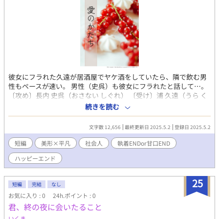
彼女にフラれた久遠が居酒屋でヤケ酒をしていたら、隣で飲む男
性もペースが速い。 男性（史呉）も彼女にフラれたと話して…。
〔攻め〕長内 史呉（おさない しぐれ） 〔受け〕浦 久遠（うら く
おん） ※執着ENDと甘口ENDがあります。どちらもハッピーエン
続きを読む
ドです。（執着攻めor甘口攻め） ※性描写はないですが、ふたり
でシャワーを浴びる場面があります。※ 表紙の画像はスグリで
文字数 12,656
最終更新日 2025.5.2
登録日 2025.5.2
す。 花言葉は「あなたを喜ばせる」、「あなたに嫌われたら私は
死にます」、「あなたの不機嫌が私を苦しめる」です。 外部サイ
短編
美形×平凡
社会人
執着ENDor甘口END
トでも同作品を投稿しています。
ハッピーエンド
25
短編
完結
なし
お気に入り : 0
24h.ポイント : 0
君、終の夜に会いたること
いくま