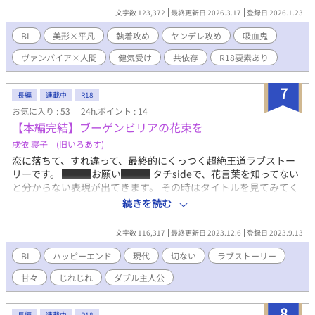
ふりをした残酷さで、彼は良明を血の契りへと導き、静かに囲い
文字数 123,372
最終更新日 2026.3.17
登録日 2026.1.23
込んでいく。 美形ヴァンパイア×トラウマ持ち地味顔大学生（現
代BL） ※『夜人血契（よひとけっけい）』は週二回～の更新を予
BL
美形×平凡
執着攻め
ヤンデレ攻め
吸血鬼
定しています。※旧タイトル『血の薔薇』として頒布・配信した
ヴァンパイア×人間
健気受け
共依存
R18要素あり
内容をもとに、加筆再構築して連載します。
7
長編
連載中
R18
お気に入り : 53
24h.ポイント : 14
【本編完結】ブーゲンビリアの花束を
戌依 寝子 (旧いろあす)
恋に落ちて、すれ違って、最終的にくっつく超絶王道ラブストー
リーです。 ███お願い███ タチsideで、花言葉を知ってない
と分からない表現が出てきます。 その時はタイトルを見てみてく
ださい。そういうお話です。 途中と後半ちょっとえっちな感じに
続きを読む
なるのでR-18にしてますが、基本はそういう要素はありません。
苦手な方は*マークを避けてください。
文字数 116,317
最終更新日 2023.12.6
登録日 2023.9.13
BL
ハッピーエンド
現代
切ない
ラブストーリー
甘々
じれじれ
ダブル主人公
8
長編
連載中
R18