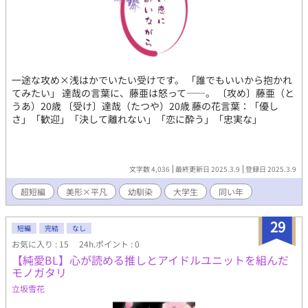
一途な攻め×浅はかでいたい受けです。 「誰でもいいから抱かれ
てみたい」 達哉の言葉に、藤亜は怒って――。 〔攻め〕藤亜（と
うあ）20歳 〔受け〕達哉（たつや）20歳 藤の花言葉：「優し
さ」「歓迎」「決して離れない」「恋に酔う」「忠実な」
文字数 4,036
最終更新日 2025.3.9
登録日 2025.3.9
超短編
美形×平凡
幼馴染
大学生
同い年
29
短編
完結
なし
お気に入り : 15
24h.ポイント : 0
【純愛BL】心が読める推しとアイドルユニットを組んだ
モノガタリ
立坂雪花