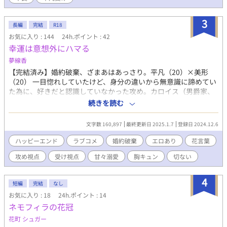
3
長編
完結
R18
お気に入り : 144
24h.ポイント : 42
幸運は意想外にハマる
夢線香
【完結済み】婚約破棄、ざまあはあっさり。平凡（20）×美形
（20） 一目惚れしていたけど、身分の違いから無意識に諦めてい
た為に、好きだと認識していなかった攻め。カロイス（男爵家、
次男）。誤解や勘違いにより、なんだかんだで完落ちしていた受
続きを読む
け。アフェクト（王太子の婚約者、子宮持ちの男性、公爵子息）
の話。カロイスがよく分かっていないうちに受けを手に入れてい
文字数 160,897
最終更新日 2025.1.7
登録日 2024.12.6
たと言う話です。違うことを思いつつも、ピタリとハマっていく
二人の恋をお楽しみください。 エロ少ないです。☆１つ★２つ。
ハッピーエンド
ラブコメ
婚約破棄
エロあり
花言葉
その少ない★が２話目に即あります。最後に★を入れます。花言
攻め視点
受け視点
甘々溺愛
胸キュン
切ない
葉を使用しています。 【前半攻め視点】コメディ 襲撃者との戦
闘（暴力含む）有り。ちょっと血が出ます。 【後半受け視点】胸
キュン 切ない 乙女……ぽいかも…… 【最後に婚約者の王太子
4
短編
完結
なし
視点】ざまあ、というよりは……後悔。王太子の事情。ちょっぴ
お気に入り : 18
24h.ポイント : 14
りダークぽい。ヤバい人います。色々ぼかして書いてます。苦手
ネモフィラの花冠
な方は受け視点で終わって貰えればと思います。 世界観として
は、中世ヨーロッパの文化っぽいけど近代的な技術は進んでいる
花町 シュガー
ご都合主義の現実世界とは別世界設定です。魔法は無しです。ど