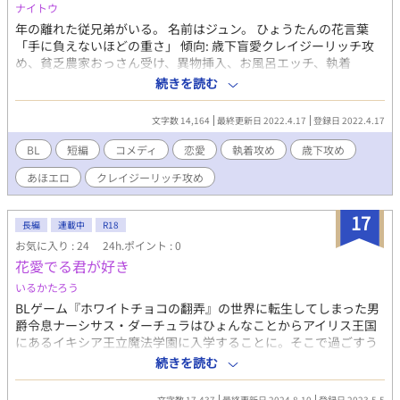
めらい、代わりに制服の第二ボタンをアカルにプレゼントする。
ナイトウ
卒業式の後、アカルがアジさんに最後のキスを求め、二人の想い
年の離れた従兄弟がいる。 名前はジュン。 ひょうたんの花言葉
が交錯する。そして、アジさんが東京へ旅立つ日、アカルは彼を
「手に負えないほどの重さ」 傾向: 歳下盲愛クレイジーリッチ攻
見送り、彼らの手は握り締められたまま、新たな旅立ちへと向か
め、貧乏農家おっさん受け、異物挿入、お風呂エッチ、執着
う。終わりなき旅路の中で、彼らの想いは確かな絆となり、ハナ
————- ああいああこさんとたちゅ。さんの『花言葉企画花物
続きを読む
ミズキの花言葉「私の愛を受け止めて」の意味が重なる。 更新報
語』参加作です。 企画が気になる方はツイッターのハッシュタグ
告用のX（Twitter）をフォローすると作品更新に早く気づけて便
#花言葉企画花物語 からどうぞ！
利です X（旧Twitter）： https://twitter.com/piedough_bl 制作
文字数 14,164
最終更新日 2022.4.17
登録日 2022.4.17
秘話ブログ： https://piedough.fanbox.cc/ メッセージもらえる
BL
短編
コメディ
恋愛
執着攻め
歳下攻め
と泣いて喜びます：https://marshmallow-
qa.com/8wk9xo87onpix02?
あほエロ
クレイジーリッチ攻め
t=dlOeZc&utm_medium=url_text&utm_source=promotion
17
長編
連載中
R18
お気に入り : 24
24h.ポイント : 0
花愛でる君が好き
いるかたろう
BLゲーム『ホワイトチョコの翻弄』の世界に転生してしまった男
爵令息ナーシサス・ダーチュラはひょんなことからアイリス王国
にあるイキシア王立魔法学園に入学することに。そこで過ごすう
ちにナーシサスは様々な人達と交流を深めていく。困難に立ち向
続きを読む
かいながらも仲間と絆を深め合い、気がついたらいつのまにか逆
ハールートかつハピエンルートになっていたらし
文字数 17,437
最終更新日 2024.8.10
登録日 2023.5.5