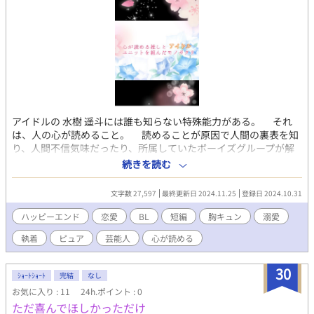
アイドルの 水樹 遥斗には誰も知らない特殊能力がある。 それ
は、人の心が読めること。 読めることが原因で人間の裏表を知
り、人間不信気味だったり、所属していたボーイズグループが解
散したり。 ある日、ソロで活動していた遥斗はユニットを組む
続きを読む
よう事務所の社長に指示される。 その相手とは、遥斗の大ファ
ンであり、イベントではいつも心の中がお母さんみたいだなと感
文字数 27,597
最終更新日 2024.11.25
登録日 2024.10.31
じていた『白桃 大知』だった。 ユニット名は白桃大知が考えた
『balloon flower』 （桔梗：花言葉は永遠の愛） に決定される。
ハッピーエンド
恋愛
BL
短編
胸キュン
溺愛
彼のお陰で遥斗は前向きな気持ちになっていき、そして彼に対
執着
ピュア
芸能人
心が読める
し特別な感情も抱くようにもなる。 だけど、自分の白桃大知に
対しての気持ちを認めた瞬間、遥斗は人の心が読めなくなり
――。 🌸例えば一緒に映る時は、推しの映りの良さがなによりも
30
ｼｮｰﾄｼｮｰﾄ
完結
なし
大事 お読みくださりありがとうございます 読んでくださり反応も
お気に入り : 11
24h.ポイント : 0
書く励みとなっております。
ただ喜んでほしかっただけ