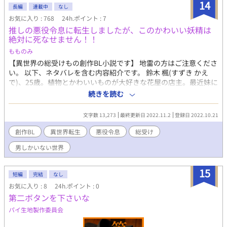
14
長編
連載中
なし
お気に入り : 768
24h.ポイント : 7
推しの悪役令息に転生しましたが、このかわいい妖精は
絶対に死なせません！！
もものみ
【異世界の総受けもの創作BL小説です】 地雷の方はご注意くださ
い。 以下、ネタバレを含む内容紹介です。 鈴木 楓(すずき かえ
で)、25歳。植物とかわいいものが大好きな花屋の店主。最近妹に
薦められたBLゲーム『Baby's breath』の絵の綺麗さに、腐男子
続きを読む
でもないのにドはまりしてしまった。中でもあるキャラを推しは
じめてから、毎日がより楽しく、幸せに過ごしていた。そんなた
文字数 13,273
最終更新日 2022.11.2
登録日 2022.10.21
だの一般人だった楓は、ある日、店で火災に巻き込まれて命を落
としてしまい――――― ぱちりと目を開けると見知らぬ天井が広
創作BL
異世界転生
悪役令息
総受け
がっていた。驚きながらも辺りを確認するとそばに鏡が。それを
男しかいない世界
覗きこんでみるとそこには―――――どこか見覚えのある、とい
うか見覚えしかない、銀髪に透き通った青い瞳の、妖精のように
可憐な、超美少年がいた。 「えええええ？！？！」 死んだはず
15
短編
完結
なし
が、楓は前世で大好きだったBLゲーム『Baby's breath』の最推
お気に入り : 8
24h.ポイント : 0
し、セオドア・フォーサイスに転生していたのだ。 が、たとえセ
第二ボタンを下さいな
オドアがどんなに妖精みたいに可愛くても、彼には逃れられない
運命がある。―――断罪されて死刑、不慮の事故、不慮の事故、
パイ生地製作委員会
断罪されて死刑、不慮の事故、不慮の事故、不慮の事故…etc. そ
う、セオドアは最推しではあるが、必ずデッドエンドにたどり着