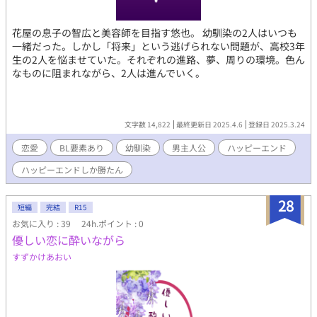
花屋の息子の智広と美容師を目指す悠也。 幼馴染の2人はいつも
一緒だった。しかし「将来」という逃げられない問題が、高校3年
生の2人を悩ませていた。それぞれの進路、夢、周りの環境。色ん
なものに阻まれながら、2人は進んでいく。
文字数 14,822
最終更新日 2025.4.6
登録日 2025.3.24
恋愛
BL要素あり
幼馴染
男主人公
ハッピーエンド
ハッピーエンドしか勝たん
28
短編
完結
R15
お気に入り : 39
24h.ポイント : 0
優しい恋に酔いながら
すずかけあおい