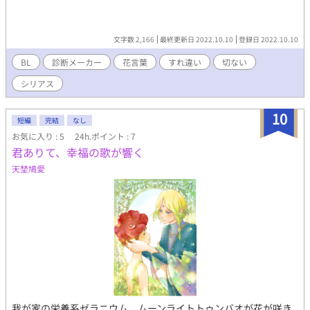
文字数 2,166
最終更新日 2022.10.10
登録日 2022.10.10
BL
診断メーカー
花言葉
すれ違い
切ない
シリアス
10
短編
完結
なし
お気に入り : 5
24h.ポイント : 7
君ありて、幸福の歌が響く
天埜鳩愛
我が家の栄養系ゼラニウム、ムーンライトトゥンバオが花が咲き