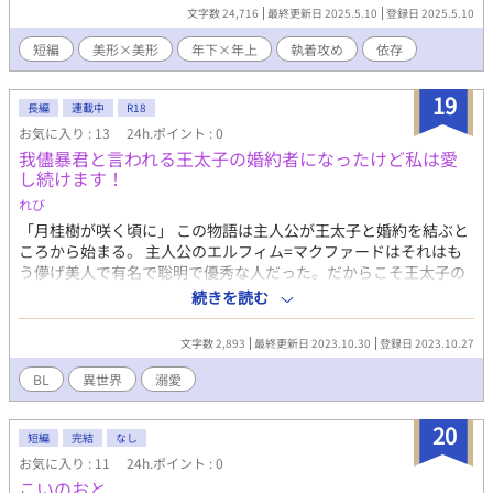
うような事が書かれているのを読んで、色々な意味を込めて表紙
文字数 24,716
最終更新日 2025.5.10
登録日 2025.5.10
に使いました 外部サイトでも同作品を投稿しています。
短編
美形×美形
年下×年上
執着攻め
依存
19
長編
連載中
R18
お気に入り : 13
24h.ポイント : 0
我儘暴君と言われる王太子の婚約者になったけど私は愛
し続けます！
れび
「月桂樹が咲く頃に」 この物語は主人公が王太子と婚約を結ぶと
ころから始まる。 主人公のエルフィム=マクファードはそれはも
う儚げ美人で有名で聡明で優秀な人だった。だからこそ王太子の
婚約者として“選ばれてしまった”。 我儘、暴君、王家特有の思慮
続きを読む
深さを産まれる時に置いてきたであろう品性の欠片もない王太
子、ベルサーチ=バド=フォンデーテ。悪名をこれでもかと轟かせ
文字数 2,893
最終更新日 2023.10.30
登録日 2023.10.27
ている。 彼の結末は勿論バットエンド。 もとある婚約を破棄しス
パイとして潜入していた隣国の第六王子ヒルデ=マクロディーテに
BL
異世界
溺愛
婚約を申し込み自ら断罪されてしまう。主人公はそれに巻き込ま
れ国外追放の末、亡くなる。 もうそれはそれは読者から非難轟々
20
の作品であった。月桂樹の花言葉は勝利なんだから大逆転ざまあ
短編
完結
なし
はどこへ！？と。 私はこの小説を読んで疑問に思った。 いや、王
お気に入り : 11
24h.ポイント : 0
太子悪くなくね？と。 実はこの王太子、ツンツンツンデレなだけ
こいのおと