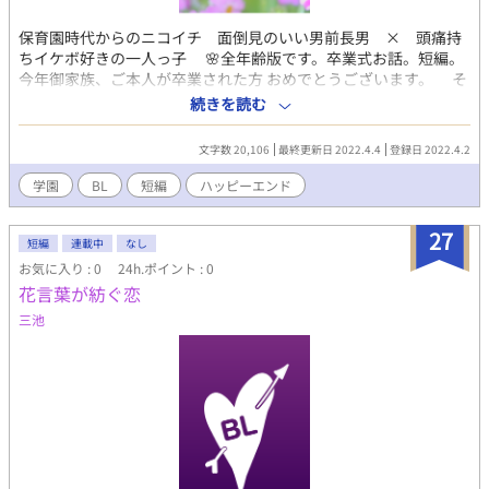
保育園時代からのニコイチ 面倒見のいい男前長男 × 頭痛持
ちイケボ好きの一人っ子 🌸全年齢版です。卒業式お話。短編。
今年御家族、ご本人が卒業された方 おめでとうございます。 そ
して私含めた全頭痛持ちさんに捧げます😣🌀 ツィッターの企画、
続きを読む
「#花言葉企画花物語」 用に書きました。 桜草の花言葉 「初恋」
「少年時代の希望」
文字数 20,106
最終更新日 2022.4.4
登録日 2022.4.2
学園
BL
短編
ハッピーエンド
27
短編
連載中
なし
お気に入り : 0
24h.ポイント : 0
花言葉が紡ぐ恋
三池