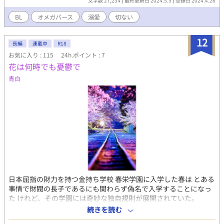
文字数 27,234
最終更新日 2024.5.5
登録日 2024.4.26
前が悪い、と取り入ってくれない。 瑞樹は逃げるように、家族
で唯一の理解者の兄を頼って家を出た。 職を探している瑞樹
BL
オメガバース
溺愛
切ない
は、トルコギキョウが描かれた不思議な求人広告を見つける。
面接を受けに行った先は、時代を感じさせる古びた洋館だった。
12
執事・石丸に伴われて、瑞樹はこの屋敷の主である、叶 誠（か
長編
連載中
R18
のう まこと）に面接を受ける。 好条件の上に即採用となる瑞樹
お気に入り : 115
24h.ポイント : 7
だが、嬉しい反面この職場に謎を感じた。 なぜここは、こんな
花は何時でも憂鬱で
に立派なお屋敷なのか。 植物園、と名刺にあるが、草ぼうぼう
青白
の荒れ地なのはなぜか。 石丸のような使用人風の人間が、屋敷
内にちらほらいるのは、どうしてか。 そして誠は、その使用人
たちから『若様』と呼ばれているのだ。 執事の石丸は、孤独で
辛く苦しい境遇の若様に、手を差し伸べていただきたいと願って
きた。 最も謎めいているのが、その若様・誠だ。 背の高い、
筋肉質のアルファ男性。 少し長めの黒い前髪をかき上げる姿
が、やけにセクシーに見える。 切れ長の目からの眼差しに、射
られそうだ。 だが、自ら作業着を身につけて現場に出る実行力
がある。 理知的に見える彼が、笑うと意外に幼く見える。 そ
んな誠のアシスタントなった瑞樹は、やがてその謎を解き明かし
ていく。 それと同時に、深い恋にも落ちていく……。
日本屈指の財力を持つ金持ち学校 春栄学園に入学した春は とある
事情で財閥の長子であるにも関わらず偽名で入学することになっ
た けれど、その学園には奇妙な独自規則が展開されていた。
______『力こそが、全てだ』＿＿＿＿＿と。 そして、春も様々な
続きを読む
思惑の中で その独自規則に巻き込まれていく そして知ることとな