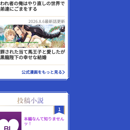
われ者の俺はやり直しの世界で
弟達にごまをする
2026.8.6最新話更新
罪された当て馬王子と愛したが
黒龍陛下の幸せな結婚
公式漫画をもっと見る
1
本編なんて知りません
ッ！