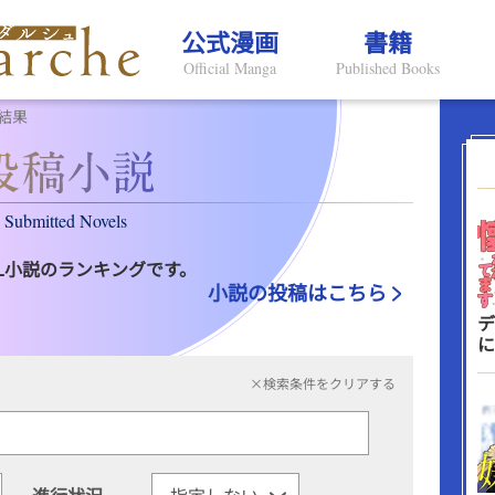
公式漫画
書籍
Official Manga
Published Books
結果
Submitted Novels
L小説のランキングです。
小説の投稿はこちら
デ
に
×検索条件をクリアする
進行状況