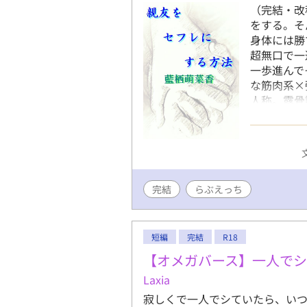
（完結・改
をする。そ
身体には勝
超無口で一
一歩進んでそ
な筋肉系×
人称。露骨
ーエンド/ら
初恋/一途/
グス/精嚢マ
なろう・アル
ファポリスに
完結
らぶえっち
他作品の連載
視点の続編
短編
完結
R18
【オメガバース】一人でシ
Laxia
寂しくで一人でシていたら、い