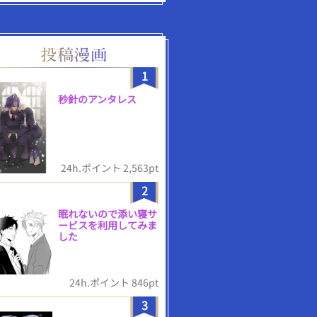
1
秒針のアンタレス
24h.ポイント 2,563pt
2
眠れないので添い寝サ
ービスを利用してみま
した
24h.ポイント 846pt
3