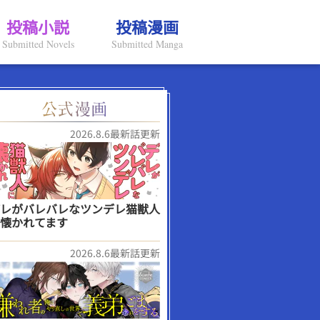
投稿小説
投稿漫画
Submitted Novels
Submitted Manga
2026.8.6最新話更新
レがバレバレなツンデレ猫獣人
懐かれてます
2026.8.6最新話更新