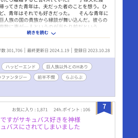
帰ってきた青年は、夫だった者のことを想う。ひ
ど、青年はそれでも好きだった。 そんな青年に
巨人族の国の貴族から縁談が舞い込んだ。彼らの
が複数に妻が一人というのが当たり前だという。
続きを読む
身体だと証明されたから、結婚を申し込まれたら
 自分の身体などもうどうでもいいと投げやりに
青年は条件をつけた。 「子が産まれるとは限りま
数 301,706
最終更新日 2024.1.19
登録日 2023.10.28
絶対に離縁しないという条件であれば嫁ぎます」
も条件が提示された。 「私たち夫に抱かれること
まないように」 巨人族は青年より遥かに身体が
ハッピーエンド
巨人族以外とのHあり
しかしたら死んでしまうかもしれないと青年は思
いファンタジー
前半不憫
らぶらぶ
それでもかまわなかった。だって彼は……。
の夫たち以外との性行為が最初の頃あります。最
憫です。 巨人族の夫たち４人（＋α？は終わり
ツ一の青年（結婚後天使になる）のとろとろ溺愛
7
ッピーエンドです。（最後には子どもも含めての
お気に入り : 1,871
24h.ポイント : 106
ンドになるのでご安心を。溺愛要員がもう一人増
のですがサキュバス好きを神様
＋αとの性行為を含む場面には※がついていま
キュバスにされてしまいました
ください。 天使シリーズです。説明については
照のこと→https://fujossy.jp/books/17868 中華