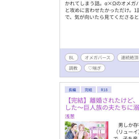
かれてしまう話。α×Ωのオメガ
と攻めに言わせたかっただけ。1話
で、気が向いたら見てくださる
BL
オメガバース
連続絶頂
調教
♡喘ぎ
長編
完結
R18
【完結】離婚されたけど
した～巨人族の夫たちに溺
浅葱
男しか存
（リューイ
で、子を産