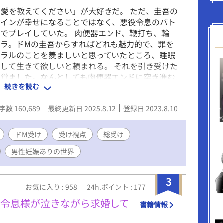
の愛を教えてください」が大好きだ。 ただ、圭吾の
ロインが幸せになることではなく、悪役令息のバト
でプレイしていた。 肉便器エンド、鞭打ち、輪
ラ。ドMの圭吾からすればどれも魅力的で、罪を
トラルのことを羨ましいと思っていたところ、睡眠
して生きて欲しいと頼まれる。 それを引き受けた
を覚ました。なんとしても肉便器エンドに突き進む
続きを読む
吾としては間違ってもざまあ展開や、溺愛展開には
かんだうまいこと虐めてはもらえない状況が続きー
字数 160,689
最終更新日 2025.8.12
登録日 2023.8.10
ントありがとうございます。 エールまでいただけ
ドM受け
受け視点
総受け
男性妊娠ありの世界
3
お気に入り : 958
24h.ポイント : 177
爵令息様が泣きながら求婚して
書籍情報