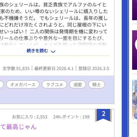
族のシェリールは、貧乏貴族でアルファのルイと
 家のため、いい噂のないシェリールに婿入りした
も不機嫌そうだ。 でもシェリールは、長年の推し
にどれだけ冷たくされようと、同じ屋根の下にい
せいっぱい！ 二人の関係は発情期を機に変わって
リールの仕事ぶりや意外な一面を目にするたび、
は軟化していくが、オメガを狙った盗賊団の活動
続きを読む
む領に迫ってきて……？ 真面目で無愛想な騎士ア
しが夫になって幸せすぎる敏腕領主オメガ 独自設
オメガバースです。ハッピーエンド。 基本明るい
文字数 91,835
最終更新日 2026.4.1
登録日 2026.3.5
中～長編になります。
オメガバース
ラブコメ
溺愛
騎士
2
お気に入り : 2,553
24h.ポイント : 198
って最高じゃん