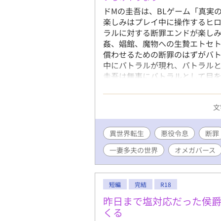
ドMの圭吾は、BLゲーム「真実
楽しみはプレイ中に操作するヒ
ラルに対する断罪エンドが楽しみ
姦、娼館、魔物への生贄エトセト
償わせるための断罪のはずがバ
中にバトラルが現れ、バトラルと
圭吾は無事にバトラルとして目
べく、頑張ることに。 ドMの圭
進みたくない。 けれどもなんだ
文
ーーー？ お気に入り登録やコメ
て本当に嬉しいです。
異世界転生
悪役令息
断罪
一妻多夫の世界
オメガバース
短編
完結
R18
昨日まで塩対応だった侯
くる