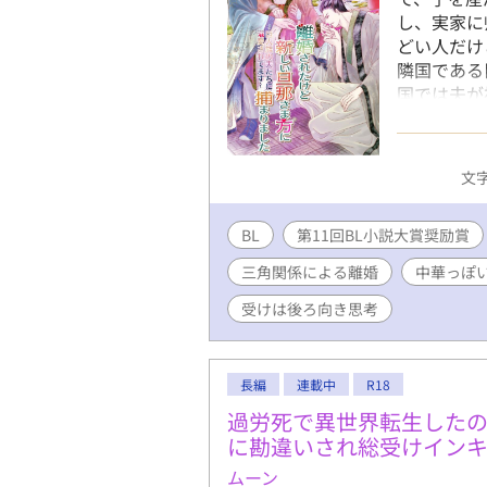
し、実家に
どい人だけ
隣国である
国では夫
子を産める
しかった。
なっていた
文字
せんが、
巨人族から
BL
第11回BL小説大賞奨励賞
を決して拒
大きい。も
三角関係による離婚
中華っぽ
った。 
注：巨人族
受けは後ろ向き思考
初の頃は不
の方）×バ
らぶらぶハ
長編
連載中
R18
ハッピーエ
過労死で異世界転生した
えます） 
に勘違いされ総受けイン
す。ご了承
fujossyを参
ムーン