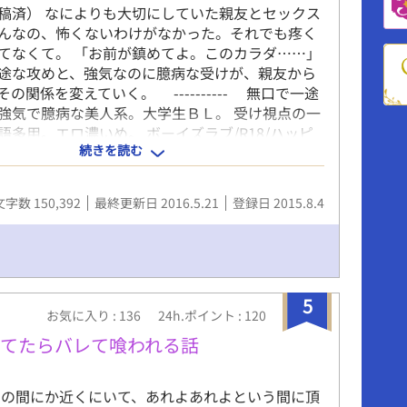
稿済） なによりも大切にしていた親友とセックス
んなの、怖くないわけがなかった。それでも疼く
てなくて。 「お前が鎮めてよ。このカラダ……」
途な攻めと、強気なのに臆病な受けが、親友から
の関係を変えていく。 ---------- 無口で一途
強気で臆病な美人系。大学生ＢＬ。 受け視点の一
語多用。エロ濃いめ。 ボーイズラブ/R18/ハッピ
続きを読む
ぶえっち/甘々/親友/強気美人/臆病/淫乱/無自覚
嫉妬/無口/筋肉/巨根/ドライオーガズム/アニリン
ッサージ/潮吹き♂ 初稿 2016.5.21 〔小説家に
文字数 150,392
最終更新日 2016.5.21
登録日 2015.8.4
ファポリスにて〕 第２稿 2016.12.28 〔アル
て〕 2017.1.31〔小説家になろう〕へも移植。
更新情報はツイッター@aismonakaで。 ★大悟
『恋人の望みを叶える方法』連載中。
5
お気に入り : 136
24h.ポイント : 120
てたらバレて喰われる話
つの間にか近くにいて、あれよあれよという間に頂