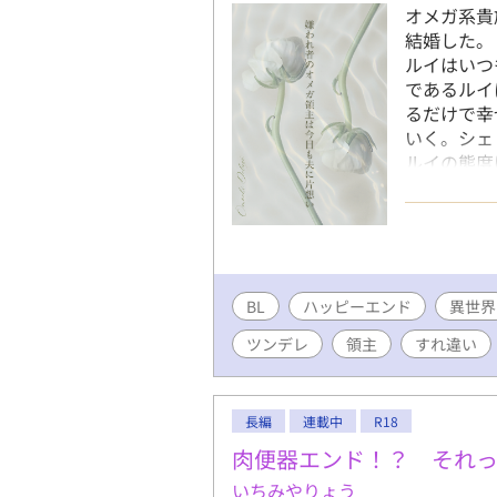
オメガ系貴
結婚した。
ルイはいつ
であるルイ
るだけで幸
いく。シェ
ルイの態度
が二人の住
ルファ✕推
定の異世界
受け視点。
BL
ハッピーエンド
異世界
ツンデレ
領主
すれ違い
長編
連載中
R18
肉便器エンド！？ それ
いちみやりょう