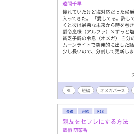
遠間千早
憧れていたけど塩対応だった侯
入ってきた。 「愛してる。許し
くと彼は最悪な未来から時を巻き
爵令息様（アルファ）×ずっと
貧乏子爵の令息（オメガ） 自分
ムーンライトで突発的に出した話
少し長いので、分割して更新しま
BL
短編
オメガバース
長編
完結
R18
親友をセフレにする方法
藍栖 萌菜香