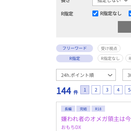
R指定なし
R指定
フリーワード
受け視点
R指定
R指定なし
144
1
2
3
4
5
件
長編
完結
R18
嫌われ者のオメガ領主は
おもちDX