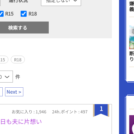
嫌
義
R15
R18
断
り
R15
R18
件
Next
1
お気に入り : 1,946
24h.ポイント : 497
今日も夫に片想い