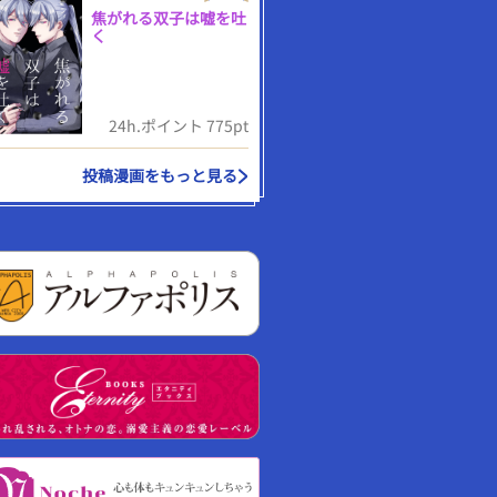
焦がれる双子は嘘を吐
く
24h.ポイント 775pt
投稿漫画をもっと見る