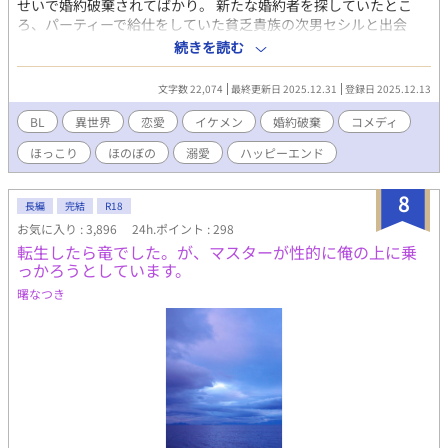
せいで婚約破棄されてばかり。 新たな婚約者を探していたとこ
ろ、パーティーで給仕をしていた貧乏貴族の次男セシルと出会
い、一目惚れしてしまう。 しかし、恋愛偏差値がほぼ０のオーデ
続きを読む
ィスのアプローチは空回りするわ、前婚約者のフランチェスカの
邪魔が入るわとセシルとの距離は縮まったり遠ざかったり…？ 冷
文字数 22,074
最終更新日 2025.12.31
登録日 2025.12.13
徹だったはずなのに溺愛まっしぐらのオーディスと元気だけどお
っちょこちょいなセシルのドタバタラブコメです。
BL
異世界
恋愛
イケメン
婚約破棄
コメディ
ほっこり
ほのぼの
溺愛
ハッピーエンド
8
長編
完結
R18
お気に入り : 3,896
24h.ポイント : 298
転生したら竜でした。が、マスターが性的に俺の上に乗
っかろうとしています。
曙なつき