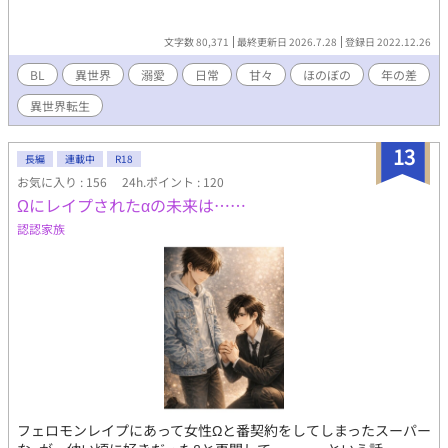
文字数 80,371
最終更新日 2026.7.28
登録日 2022.12.26
BL
異世界
溺愛
日常
甘々
ほのぼの
年の差
異世界転生
13
長編
連載中
R18
お気に入り : 156
24h.ポイント : 120
Ωにレイプされたαの未来は……
認認家族
フェロモンレイプにあって女性Ωと番契約をしてしまったスーパー