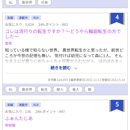
ジーな世界に転生したのに、冒険にはまったく興味の無い主人公
BL
異世界
兄弟
は今度こそ夢見ていた憧れのまったり物作りをするスローライフ
を目指して動き出す。 悪役と言うポジションを完全に放棄した主
4
人公の行動が物語の展開を変えていく。
長編
連載中
R18
お気に入り : 3,424
24h.ポイント : 463
コレは流行りの転生ですか？〜どうやら輪廻転生の方で
した〜
誉雨
知っている様で知らない世界。 異世界転生かと思ったが、前世ど
ころか今世の記憶も無い。 気付けば幼児になって森に1人。 そん
な主人公が周りにめちゃくちゃ可愛がられながら、ほのぼのまっ
たり遊びます！ CPは固定ですが、まだまだ先です。 初作品で見
続きを読む
切り発車しました。 更新はのろのろです。
文字数 224,497
最終更新日 2022.11.5
登録日 2022.5.10
BL
異世界
転生
獣人
竜人
獣
5
長編
連載中
R18
お気に入り : 136
24h.ポイント : 447
ふぁんたじあ
夜桜猫