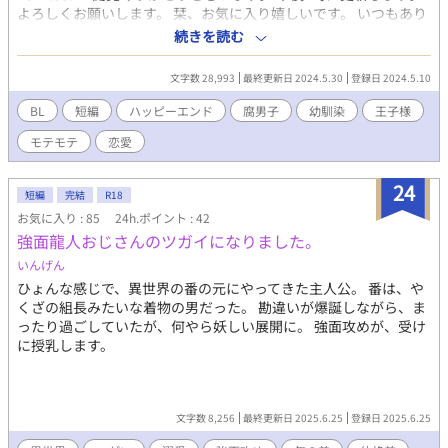
よろしくお願いします。 栞、お気に入り嬉しいです。 いつもあり
がとうございます。 2024.05.29 閲覧ありがとうございます。 m(_
続きを読む
_)m 明日のおまけで完結します。 反応ありがとうございます。 と
ても嬉しいです。 明後日より新作が始まります。 良かったら覗い
文字数 28,993
最終更新日 2024.5.30
登録日 2024.5.10
てみてください。 (^O^)
BL
短編
ハッピーエンド
腐男子
幼馴染
王子様
モテモテ
恋愛
24
短編
完結
R18
お気に入り : 85
24h.ポイント : 42
強面龍人おじさんのツガイになりました。
いんげん
ひょんな感じで、異世界の番の元にやってきた主人公。 番は、や
くざの組長みたいな着物の男だった。 勘違いが爆誕しながら、ま
ったり過ごしていたが、何やら妖しい展開に。 強面攻めが、受け
に授乳します。
文字数 8,256
最終更新日 2025.6.25
登録日 2025.6.25