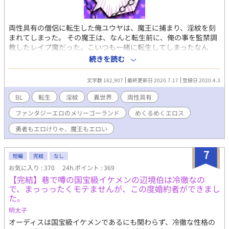
両性具有の僧侶に転生した俺ユウヤは、魔王に捕まり、淫紋を刻
まれてしまった。 その魔王は、なんと転生前に、俺の事を監禁調
教したレイプ魔だった。こいつも一緒に転生してしまったなん
て！ しかし、恋人だったマサトが勇者に転生して助けに現れた。
続きを読む
(残念ながら、こいつもスケベ) それからというもの、エロ勇者と2
人きりのパーティで、毎日勇者から性的悪戯を受けながら冒険し
文字数 182,907
最終更新日 2020.7.17
登録日 2020.4.3
ている。 ある時は、淫術のかけられた防具を着させられたり、あ
る時は催淫作用のあるスライムを身体中に貼り付けられたり。 元
BL
転生
淫紋
異世界
両性具有
恋人のエロエロ勇者と、押しに弱い両性具有の僧侶、元強姦魔の
ファンタジーエロのメリーゴーランド
めくるめくエロス
魔王が織りなす三角関係調教ラブ❤︎ 世界を救うよりもユウヤとセ
ックスしたい勇者、世界を滅ぼすよりもユウヤを調教したい魔
勇者もエロけりゃ、魔王もエロい
王。 魔王に捕まったり、勇者に助けられたりして、エロストーリ
ー進行します。 勇者パートはアホエロ、ラブイチャ風味。魔王パ
7
ートは、調教、背徳官能風味でお送りします。
短編
完結
なし
お気に入り : 370
24h.ポイント : 369
【完結】巷で噂の国宝級イケメンの辺境伯は冷徹なの
で、まっっったくモテませんが、この度婚約者ができまし
た。
明太子
オーディスは国宝級イケメンであるにも関わらず、冷徹な性格の