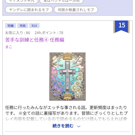
イケメン×平凡
実はベクトルは一方向
ヤンデレに囲まれるモブ
何故か執着されしモブ
15
短編
完結
R18
お気に入り : 86
24h.ポイント : 78
苦手な訓練と任務④ 任務編
まこ
任務に行ったみんながエッチな事される話。更新頻度はまったり
です。 ※全ての話に裏描写があります。冒頭にざっくりとしたプ
レイ内容を記載しているので読めるものだけ読んでもらえれば幸
いです。 含まれるプレイ内容 濁点喘/拘束/機械姦/くすぐり/媚薬/
続きを読む
射精管理/複数/股縄渡/羞恥/顔射/前立腺責/焦らし/亀頭責/臍責/ロ