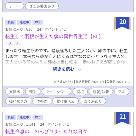
助けるほのぼのコメディです。ざまぁも少しあります。◇お話の
チート
ざまあ要素あり
ほとんどが主人公が四歳〜八歳のシーンです。レーディングのR15
は人身売買の記述や兄が平手打ちされるシーンに対してのもので
す。◇全８話の短編です
20
長編
連載中
R18
お気に入り : 610
24h.ポイント : 42
転生して羽根が生えた僕の異世界生活【BL】
いんげん
まったり転生ものです。階段落ちした主人公が、卵の中に、転生
します。 本来なら番が迎えにくるはずなのに…どうなる主人公。
天人という羽の生えた種族の番に転生。 番のお迎えが間に合わ
ず、ちっこい羽の出来損ないに…。主人公はアホ可愛い系です。
続きを読む
ちょいちょい変態っぽいエロが入ります。 当て馬が出て来ます。
かなりふざけたラブコメになりつつあります…そして、ツッコミ
文字数 69,331
最終更新日 2026.4.9
登録日 2021.1.11
役は貴方ですｗｗｗ
異世界
転生
ファンタジー
羽根
溺愛/執着
アホ
拙い喋り方
体格差
受け主人公
当て馬あり
21
長編
連載中
R15
お気に入り : 1,141
24h.ポイント : 42
転生令息の、のんびりまったりな日々