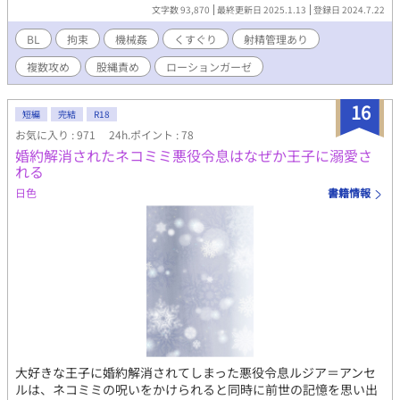
ーションガーゼ/SMプレイetc. 表紙：聖奈様
文字数 93,870
最終更新日 2025.1.13
登録日 2024.7.22
BL
拘束
機械姦
くすぐり
射精管理あり
複数攻め
股縄責め
ローションガーゼ
16
短編
完結
R18
お気に入り : 971
24h.ポイント : 78
婚約解消されたネコミミ悪役令息はなぜか王子に溺愛さ
れる
日色
書籍情報
大好きな王子に婚約解消されてしまった悪役令息ルジア＝アンセ
ルは、ネコミミの呪いをかけられると同時に前世の記憶を思い出