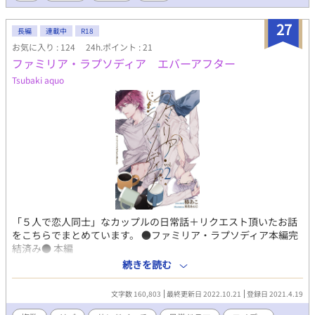
大胆なことをして振り回していく。 ピュアなもだもだと、しっか
りR18シーンがあります。(R18の話には※をマークします) ⚠︎︎攻め
27
長編
連載中
R18
以外とのR18シーンあります。
お気に入り : 124
24h.ポイント : 21
ファミリア・ラプソディア エバーアフター
Tsubaki aquo
「５人で恋人同士」なカップルの日常話＋リクエスト頂いたお話
をこちらでまとめています。 ●ファミリア・ラプソディア本編完
結済み● 本編
→https://www.alphapolis.co.jp/novel/807616543/930403429
続きを読む
本編では悲喜交々ありましたが、こちらの日常回では大きな事件
は起こらない（たぶん）です。 前書きに、お話の雰囲気のタグを
文字数 160,803
最終更新日 2022.10.21
登録日 2021.4.19
記載しています。 イチャイチャ、まったり、コメディ、アダルト