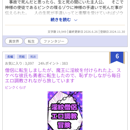
事故で死んだと思ったら、生と死の間にいた主人公。 そこで
神様の使徒であるピンクの喋るゾウに神様の手違いで死んだ事が
伝えられた。 人の生死が手違いってと衝撃を受けていればゾウ
はお詫びに転生出来ると言ってきた。 毎日仕事に追われるだけ
続きを読む
のつまらない人生だったと今更ながらに痛感した主人公は第二の
人生はのんびりまったりと好きな事をして生きて行きたいと思っ
文字数 19,949
最終更新日 2026.6.26
登録日 2024.11.30
た。 剣や魔法が存在する世界に転生した主人公。 のんびりま
ったりと第二の人生かと思いきやいきなり雲行きが怪しく
異世界
転生
ファンタジー
て……。 これは転生した主人公が旅をしながら様々な人と出会
いながら第二の人生を謳歌する物語である。
6
長編
完結
R18
お気に入り : 3,097
24h.ポイント : 383
僧侶に転生しましたが、魔王に淫紋を付けられた上、ス
ケベな彼氏も勇者に転生したので、恥ずかしながら毎日
エロ調教されながら旅しています
ピンクくらげ