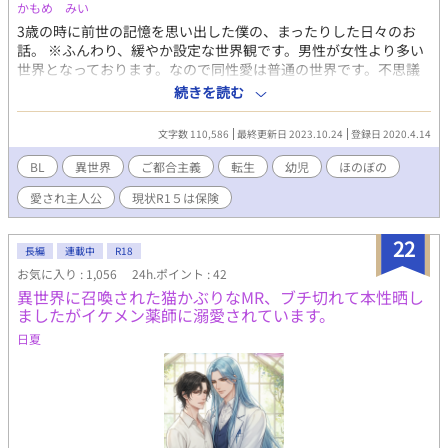
かもめ みい
3歳の時に前世の記憶を思い出した僕の、まったりした日々のお
話。 ※ふんわり、緩やか設定な世界観です。男性が女性より多い
世界となっております。なので同性愛は普通の世界です。不思議
パワーで男性妊娠もあります。R1５は保険です。 痛いのや暗いの
続きを読む
はなるべく避けています。全体的にR１５展開がある事すらお約束
できません。男性妊娠のある世界観の為、ボーイズラブ作品とさ
文字数 110,586
最終更新日 2023.10.24
登録日 2020.4.14
せて頂いております。こちらはムーンライトノベル様にも投稿し
ておりますが、一部加筆修正しております。更新速度はまったり
BL
異世界
ご都合主義
転生
幼児
ほのぼの
です。 ※無断転載はおやめください。Repost is prohibited.
愛され主人公
現状R1５は保険
22
長編
連載中
R18
お気に入り : 1,056
24h.ポイント : 42
異世界に召喚された猫かぶりなMR、ブチ切れて本性晒し
ましたがイケメン薬師に溺愛されています。
日夏