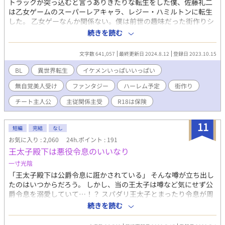
トラックが突っ込むと言うありきたりな転生をした僕、佐藤礼二
は乙女ゲームのスーパーレアキャラ、レジー・ハミルトンに転生
した。 乙女ゲーなんか関係ない。僕は前世の趣味だった街作りシ
ミレーションゲームを実践でプレイするんだ。ああ心が躍る！ と
続きを読む
意気込んでた僕の周りにはドンドンイケメンが集まってきて…な
にやら雲行きが怪しい… あれ？これってホントにオトメゲー？ ま
文字数 641,057
最終更新日 2024.8.12
登録日 2023.10.15
ったりほっこり連載？R18は保険です。 『チートな転生農家の息
子は悪の公爵を溺愛する』書籍化となりました。 お手に取って頂
BL
異世界転生
イケメンいっぱいいっぱい
けたらとっても嬉しいです(｡>ㅅ<)✩⡱
無自覚美人受け
ファンタジー
ハーレム予定
街作り
チート主人公
主従関係主受
R18は保険
11
短編
完結
なし
お気に入り : 2,060
24h.ポイント : 191
王太子殿下は悪役令息のいいなり
一寸光陰
「王太子殿下は公爵令息に誑かされている」 そんな噂が立ち出し
たのはいつからだろう。 しかし、当の王太子は噂など気にせず公
爵令息を溺愛していて…！？ スパダリ王太子とまったり令息が周
囲の勘違いを自然と解いていきながら、甘々な日々を送る話で
続きを読む
す。 ハッピーエンドが大好きな私が気ままに書きます。最後まで
応援していただけると嬉しいです。 書き終わっているので完結保