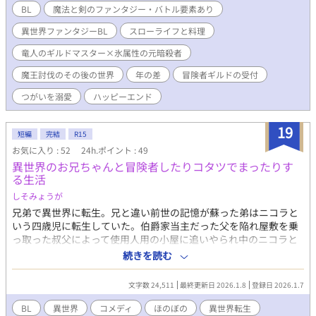
だと言って口説いてくるレオンハルトとのまったりスローライフ
BL
魔法と剣のファンタジー・バトル要素あり
を不定期連載でお送りします。 レオンハルト（魔王討伐メンバ
異世界ファンタジーBL
スローライフと料理
ー、元ＳＳＳ級冒険者、ギルマス、竜人）×ケイ（元暗殺者の少
年、ギルド受付と冒険者兼業） 軽いふれあいはありますが、本格
竜人のギルドマスター×氷属性の元暗殺者
的なえっちは後半です。別カプにはあります。作者はレオンハル
トに「執筆スピード上げてケイを早く成人させろ！」と怒られ
魔王討伐のその後の世界
年の差
冒険者ギルドの受付
た！ 作中のおまけと補遺を後書きで登場人物がしてくれます。本
つがいを溺愛
ハッピーエンド
文より長くなる場合も…。 ※BLはファンタジー。竜や竜人の生態
は全て作者の創作です。チキュウやニホンなど、似たような名前
が出てきますが、実際の地球や日本とは名前が似ているだけの別
19
短編
完結
R15
物です。 小説家になろう（ムーンライトノベルズ）でも公開中で
お気に入り : 52
24h.ポイント : 49
すが、メインはこちらになります。
異世界のお兄ちゃんと冒険者したりコタツでまったりす
る生活
しそみょうが
兄弟で異世界に転生。兄と違い前世の記憶が蘇った弟はニコラと
いう四歳児に転生していた。伯爵家当主だった父を陥れ屋敷を乗
っ取った叔父によって使用人用の小屋に追いやられ中のニコラと
兄セドリック。女神にチートな魔法のあれこれを貰ったとはいえ
続きを読む
ニコラは一人で兄と両親を救わなければならず⋯八歳になったニ
コラにひょんなことから異世界でもう一人の兄ができる。それが
文字数 24,511
最終更新日 2026.1.8
登録日 2026.1.7
ランクA冒険者のルフェルであった。◇ルフェルとニコラが冒険
者したりコタツでのんびりまったりしつつ、ニコラの兄と両親を
BL
異世界
コメディ
ほのぼの
異世界転生