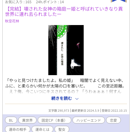
お気に入り : 165
24h.ポイント : 14
✳︎流血表現多々あります ✳︎更新は不定期です。 ✳︎R18ですがエロ
【完結】壊された女神の箱庭ー姫と呼ばれていきなり異
少なめ…多分きっと。Rっぽいところには【✳︎】マーク入れます！
世界に連れ去られましたー
更新はのんびりまったりだと思います…m(__)m
秋空花林
「やっと見つけたましたよ。私の姫」 暗闇でよく見えない中、
ふに、と柔らかい何かが太陽の口を塞いだ。 この至近距離。
え？俺、今こいつにキスされてるの？ 「うわぁぁぁ！何すん
だ、この野郎！」 太陽（男）はドンと思いきり相手（男）を突
続きを読む
き飛ばした。 「うわぁぁぁー！落ちるー！」 「姫！私の手を掴ん
で！」 「誰が掴むかよ！この変態！」 このままだと死んじゃ
文字数 290,973
最終更新日 2024.5.9
登録日 2022.10.15
う！誰か助けて！ ＊＊＊ 男とはぐれて辿り着いた場所は瘴気が
蔓延し滅びに向かっている異世界だった。しかも女神の怒りを買
BL
異世界
固定CP（本番）
ハッピーエンド
恋愛
って女性が激減した世界。 俺、男なのに…。姫なんて…。 人
運命の相手
運命とは
聖女
違いが過ぎるよ！ 元の世界に帰る為、謎の男を探す太陽。その