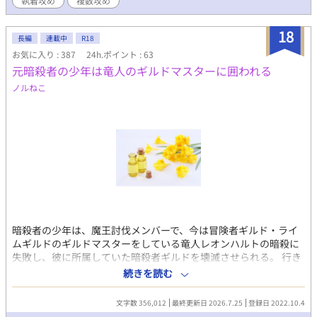
執着攻め
複数攻め
いかも知れませんごめんなさい！！
18
長編
連載中
R18
お気に入り : 387
24h.ポイント : 63
元暗殺者の少年は竜人のギルドマスターに囲われる
ノルねこ
暗殺者の少年は、魔王討伐メンバーで、今は冒険者ギルド・ライ
ムギルドのギルドマスターをしている竜人レオンハルトの暗殺に
失敗し、彼に所属していた暗殺者ギルドを壊滅させられる。 行き
場を失った名無しの少年、暗殺者ナンバーＫはレオンハルトに捕
続きを読む
らえられ、「ケイ」という名で冒険者兼ギルド職員として働き始
める。 辺境のライムギルドの受付には色々な冒険者が来る。そん
文字数 356,012
最終更新日 2026.7.25
登録日 2022.10.4
な冒険者たちとの触れ合いと、冒険者生活、自分のことをつがい