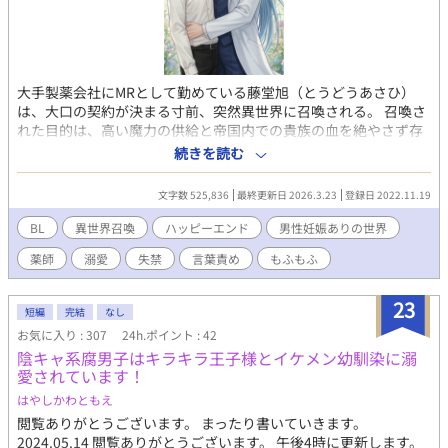
大手製薬会社にMRとして勤めている藤堂旭（とうどうあさひ）
は、大口の契約が決まる寸前、突然異世界に召喚される。 召喚さ
れた目的は、高い魔力の供給と帝国内での貴族の血を絶やさず存
続し続けるため。 どうやら神の実を食べれば、召喚された男性は
続きを読む
妊娠できる神の器、神器と呼ばれる存在になれるらしい。 無理や
り実を食べさせられて、気が付いたら、緑豊かな温室、カウチソ
文字数 525,836
最終更新日 2026.3.23
登録日 2022.11.19
ファの上だった。 薄い露出度の高い服に、さらに貞操保護具（貞
操帯）までつけられていて？ 猫かぶりで口の悪い一途なMRが、
BL
異世界召喚
ハッピーエンド
男性妊娠ありの世界
人付き合いに疲れて植物に愛を注ぐイケメン薬師から溺愛される
薬師
溺愛
失禁
言葉責め
もふもふ
お話です。 薬師と、2人の使用人と、1匹の猫（？）と、のんびり
まったり、時に激しく、楽しく暮らしていく話です。 ※現在連載
中の、「異世界に召喚された二世俳優、うっかり本性晒しました
23
短編
完結
なし
が精悍な侯爵様に溺愛されています」に登場する旭さんが主役の
お気に入り : 307
24h.ポイント : 42
お話です。 ※登場人物、団体、名称等は全て架空のものです。 ※
陰キャ系腐男子はキラキラ王子様とイケメン幼馴染に溺
背景の緩いのファンタジーです、ご都合主義の世界です。 ※男性
愛されています！
妊娠あり。 ※題名 ＊～＊＊＊はR18指定です。 ※イラストは、
Adob​​e Fireflyを使用した生成AIです。著作権リスクを避けたデー
はやしかわともえ
タのみで作成されています。
閲覧ありがとうございます。 まったり書いていきます。
2024.05.14 閲覧ありがとうございます。 午後4時に更新します。