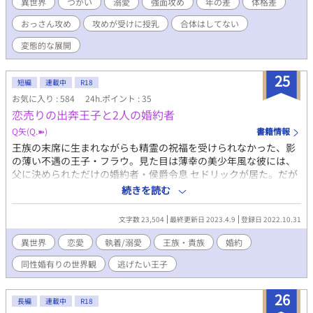
異世界
つがい
溺愛
強面攻め
年の差
体格差
おっさん攻め
攻めが受けに授乳
合体はしてない
変態的な展開
25
短編
連載中
R18
お気に入り : 584
24h.ポイント : 35
恋売りの出奔王子と2人の婚約者
Q矢(Q.➽)
書籍情報
王族の末席に生まれながらも精霊の祝福を受けられなかった、影
の薄い不遇の王子・フラウ。見た目は薄幸の美少年風な彼には、
父に決められただけの婚約者・侯爵令息 セドリックが居た。だが
ある時、他国の王子であるシンがフラウに一目惚れした事で、セ
続きを読む
ドリックとの婚約を白紙に戻し、国家間の同盟の為に新たな婚約
を結ぼうではないかという流れに…。 今まで不仲だったのに何故
文字数 23,504
最終更新日 2023.4.9
登録日 2022.10.31
かそれに抵抗するセドリックと、略奪する気満々のシンに嫌気が
さし、フラウは自分の宮に閉じこもってしまう。 そんな時、遅れ
異世界
恋愛
執着/溺愛
王族・貴族
婚約
ばせながらにフラウに精霊の祝福が授けられる。その力がまあま
同性婚有りの世界観
逃げたい王子
あ使えるスキルだと踏んだフラウは、それが誰にも知られぬ内に
王宮から姿を消した。 『お嫁さんを探す旅にでます。さがさない
でください。』 という書き置きを残して。 立場ゆえに人生を諦め
26
長編
連載中
R18
かけていたけれど、やっぱり可愛い女性と結婚したい家出王子フ