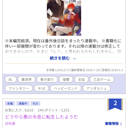
※本編完結済。現在は番外後日談をまったり連載中。 ※書籍化に
伴い一部展開が変わっております。それ以降の連載分は修正して
おりませんので、たまに「ん？」と思われるかもしれません。 日
本人男性だった『俺』は、目覚めたら赤い髪の美少年になってい
続きを読む
た。 記憶を辿り、どうやらこれは乙女ゲームのキャラクターの子
供時代だと気付く。 それも、自分が仕事で製作に関わっていたゲ
文字数 1,024,273
最終更新日 2026.7.28
登録日 2024.6.3
ームの、個人的な不憫ランキングナンバー１に輝いていた悪役令
息オルフェオ・ロッソだ。 しかしこの悪役、本当に悪だったの
BL
異世界
巻き戻り
復讐
主従
乙女ゲーム
か？ なんか違わない？ 巻き戻って明らかになる真実に『俺』
ファンタジー
Ｒ18
ハッピーエンド
アンダルシュ
は激怒する。 表に出なかった裏設定の記憶を駆使し、ヒロインと
元凶から何もかもを奪うべく、生まれ変わったオルフェオの脱・
悪役計画が始まった。
2
長編
連載中
R18
お気に入り : 8,616
24h.ポイント : 3,251
どうやら悪の令息に転生したようだ
日村透
書籍情報