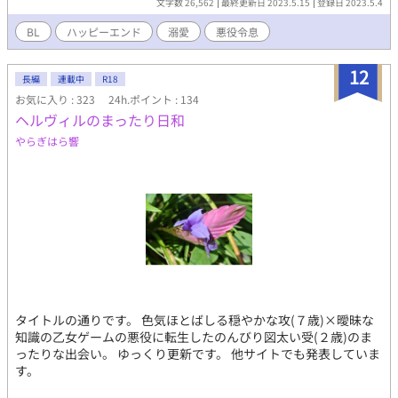
文字数 26,562
最終更新日 2023.5.15
登録日 2023.5.4
証です。
BL
ハッピーエンド
溺愛
悪役令息
12
長編
連載中
R18
お気に入り : 323
24h.ポイント : 134
ヘルヴィルのまったり日和
やらぎはら響
タイトルの通りです。 色気ほとばしる穏やかな攻(７歳)×曖昧な
知識の乙女ゲームの悪役に転生したのんびり図太い受(２歳)のま
ったりな出会い。 ゆっくり更新です。 他サイトでも発表していま
す。