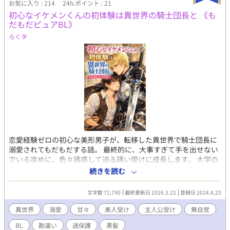
お気に入り : 214
24h.ポイント : 21
ラウと、フラウとの婚約解消に納得出来ず行方を探すツンデレ元
初心なイケメンくんの初体験は異世界の騎士団長と 《も
婚約、一目惚れしたフラウを捕まえて早く結婚したい現婚約者。
だもだピュアBL》
まったり更新です。
らくタ
恋愛経験ゼロの初心な美形男子が、転移した異世界で騎士団長に
溺愛されてもだもだする話。 最終的に、大事すぎて手を出せない
でいる攻めに、色々誘惑して迫る誘い受けに成長します。 大学の
恋愛事情に絶望した遥は、女神様に暗髪至上主義の異世界に転移
続きを読む
させられる。 森で一人ぼっちのところをアルシュタイン国の騎士
団長リベルトに助けられた。 それから生きていくために魔法を習
文字数 72,790
最終更新日 2026.3.22
登録日 2024.8.25
ってみたら、人間離れした才能があることが分かって騒がれた
り、男同士の恋愛が普通だと知ってリベルトを意識してしまった
異世界
溺愛
甘々
美人受け
主人公受け
無自覚
り、黒髪が原因で事件に巻き込まれてから、過保護が加速したリ
BL
勘違い
過保護
黒髪
ベルトが中々手を出してくれなくて、やきもきした遥は無自覚に