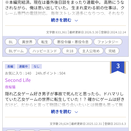
※本編完結済。現在は番外後日談をまったり連載中。 高熱にうな
されながら、俺は思い出していた。 生まれ変わる前の仕事は、ク
レーム専門の電話対応。 毎年ストレス過多になりつつ、それなり
に平和な日々を送っていたある日、妹に泣きつかれてBLノベルゲ
続きを読む
ームをプレイした。 そのゲーム、まず主人公がひどい。攻略対象
もひどい。 悪役令嬢アデリナ様はどう見ても悲劇の令嬢だし、悪
文字数 833,361
最終更新日 2026.5.30
登録日 2024.12.14
役令息リシェルも救いがなさ過ぎる。 「こいつら助けてあげた
い……！」 妹と二人して語り合っていたら、なんとアデリナ様の
BL
異世界
転生
悪役令嬢・悪役令息
ファンタジー
弟ランハートとして転生することに。 ――拝啓 妹よ。我らの望
BLゲーム
ハッピーエンド
Ｒ18
主人公攻め
完結
みが叶う時が来た。 俺は必ずやアデリナ様とリシェルを悲劇の運
命から助け出し、元凶どもを駆逐してみせよう……！
3
長編
連載中
なし
お気に入り : 140
24h.ポイント : 504
Second Life
夜桜猫
隠れ乙女ゲーム好き男子が事故で死んだと思ったら、ドハマリし
ていた乙女ゲームの世界に転生していた！？ 確かにゲームは好き
だけど、だからと言って物語に係り合いたいとは微塵も思って無
いッ！それなのに、よりにもよって転生したのは悪役令息。 物語
続きを読む
の最後は断罪されて処刑される。 冗談じゃない。 前世は三十代後
半と言う若さで過労死したと言うのに、今世はその更に若い１８
文字数 29,624
最終更新日 2025.12.31
登録日 2023.6.3
歳で死亡する。しかも処刑。 断固回避する。 剣と魔法のファンタ