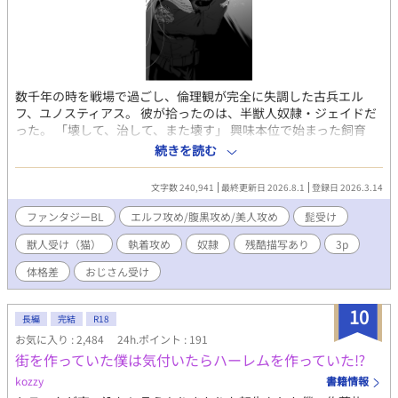
数千年の時を戦場で過ごし、倫理観が完全に失調した古兵エル
フ、ユノスティアス。 彼が拾ったのは、半獣人奴隷・ジェイドだ
った。 「壊して、治して、また壊す」 興味本位で始まった飼育
は、やがて戦友であるもう一人の古兵エルフのランティスドール
続きを読む
をも巻き込み、歪な共有生活へと変貌していく。 【属性・要素】
・最強エルフ攻め×2 ✕ 髭の半獣人受け ・倫理観ゼロ。調教と執
文字数 240,941
最終更新日 2026.8.1
登録日 2026.3.14
着と歪んだ溺愛 ・※無理やり、軽微のスカトロ、流血、残酷表現
を含みます。 ・別作『最強の狂紳士冒険者は〜』のスターシステ
ファンタジーBL
エルフ攻め/腹黒攻め/美人攻め
髭受け
ム採用ですが、未読でも全く問題ありません。 ※直接的な性描写
獣人受け（猫）
執着攻め
奴隷
残酷描写あり
3p
有る回には＊有り。 ※現在まったり更新中 続きが気になる方は、
ぜひ『お気に入り』で生存確認を
体格差
おじさん受け
10
長編
完結
R18
お気に入り : 2,484
24h.ポイント : 191
街を作っていた僕は気付いたらハーレムを作っていた⁉
kozzy
書籍情報