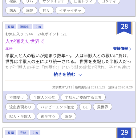
シーン多めの予定。 不定期更新です。 もしもリクエストなどござ
複数
リバ
サンドイッチ
日常ドラマ
コメディ
いましたら、 マシュマロ（https://marshmallow-
病み
溺愛
甘々
イチャイチャ
qa.com/aumizakuro） または、
twitter（https://twitter.com/aumizakuro） にて、お気軽にドウ
ゾ！
28
長編
連載中
R18
お気に入り : 944
24h.ポイント : 21
人が消えた世界で
赤牙
書籍情報
半獣人と人の戦いが始まり数年…。 人は半獣人との戦いに負け、
世界は半獣人の王により統一される。 世界を支配した半獣人だっ
たが半獣人の子に『凶獣化』という謎の症状が現れ、子ども達は
理性のないただの獣になってしまう。 なかなか治療法が見つから
続きを読む
ないなか不幸な事件をきっかけに凶獣化を抑える方法が見つか
る。 方法は『人の血を摂取する』 それにより始まる半獣人による
文字数 87,713
最終更新日 2021.1.29
登録日 2020.8.20
人狩り。 人は半獣人から隠れるように生活を始める。 数十年後…
徐々に数を減らした『人』は今では森の奥深くで小さな集落を築
不憫受け
半獣人×少年
半獣人が支配する世界
きひっそりと生活をしている。 人に生まれたハイルは父と二人で
流血表現あり
ハッピーエンド確定
BL
異世界
小さな村で暮らしていたが村の近くで半獣人を見かけたという情
報が入り村人達は散り散りに森の中へと身を隠す。 ハイル親子も
獣人・半獣人
後半甘々
溺愛
身を隠し生活するが、ハイルが一人で狩りを行なっている時に半
獣人に拐われ売られてしまう。 売られた先は半獣人の魔導士。 そ
29
れからハイルに待っていたのは凶獣化を抑える為の道具としての
長編
完結
R18
生活だった…。 凶獣化した半獣人の青年×生き残った人間の少年