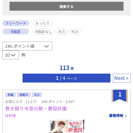
フリーワード
まったり
R指定
R指定なし
R15
R18
件
113
件
1
/ 4
Next
ページ
1
長編
連載中
R18
お気に入り : 11,177
24h.ポイント : 3,507
巻き戻り令息の脱・悪役計画
日村透
書籍情報