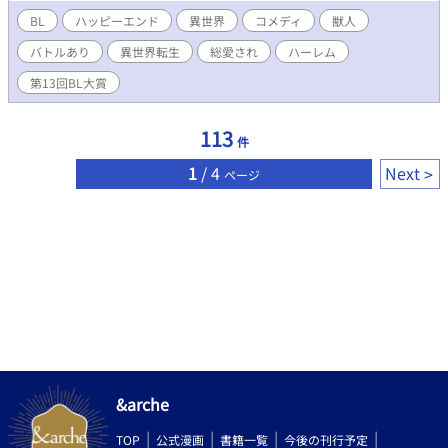
者へと成長していた！ ​傷ついた獣人ショタを放っておけないユ
BL
ハッピーエンド
異世界
コメディ
獣人
ーマのお人好しな性格が、やがて保護した獣人ショタたちとの奇
バトルあり
異世界転生
総愛され
ハーレム
妙な共同生活へと発展。彼らとまったりスローライフを夢見るユ
ーマは、前世の知識を活かし「戦術家」としての才能も開花さ
第13回BL大賞
せ、冒険者ギルドで絆を深めていく。 ​しかし、ある朝目覚める
と、一緒のベッドで寝ていたはずの獣人ショタたちが、筋肉バキ
バキのイケメン獣人へと突然進化していて――！？ ​愛と筋肉の
113
件
暴力に翻弄されるへっぽこ元貴族と、規格外の強さを誇る獣人た
ちによる、癒しとカオスが入り混じる異世界溺愛コメディ。 ​
1
/ 4
Next
ページ
「おまえら、進化の方向おかしいだろ――！！！！」
&arche
TOP
公式漫画
書籍一覧
今後の刊行予定