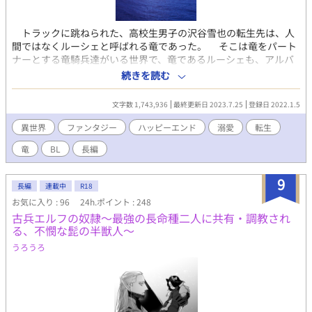
トラックに跳ねられた、高校生男子の沢谷雪也の転生先は、人
間ではなくルーシェと呼ばれる竜であった。 そこは竜をパート
ナーとする竜騎兵達がいる世界で、竜であるルーシェも、アルバ
ート王子をマスターとした。 これは、アルバート王子とルーシ
続きを読む
ェのまったりほのぼの生活の物語です(シリアスシーンもあり)。相
愛ハッピーエンド。 アルバート(王子である竜騎兵)×ルーシェ
文字数 1,743,936
最終更新日 2023.7.25
登録日 2022.1.5
(人化ありの竜。転生者) R18ですが、結ばれるまで先が長い
です。 ※2022年10月に本編は完結済み。以降は外伝を掲載して
異世界
ファンタジー
ハッピーエンド
溺愛
転生
います。外伝は、主人公以外の登場人物が、主人公になっている
竜
BL
長編
ものもあります。ご留意ください。 ※外伝には外伝主人公の抱
卵シーンなどがあります。ご注意下さい。
9
長編
連載中
R18
お気に入り : 96
24h.ポイント : 248
古兵エルフの奴隷～最強の長命種二人に共有・調教され
る、不憫な髭の半獣人～
うろうろ