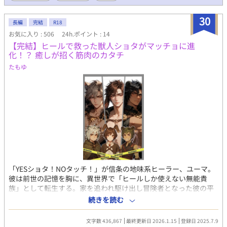
中で少年は自分の運命に巡り合うー。 《全七章構成》最終話まで
執筆済。投稿ペースはまったりです。 ※注意※固定CPですが、そ
30
長編
完結
R18
れ以外のキャラとの絡みも出て来ます。 ※ムーンライトノベルズ
お気に入り : 506
24h.ポイント : 14
様でも公開中です。第四章からこちらが先行公開になります。
【完結】ヒールで救った獣人ショタがマッチョに進
化！？ 癒しが招く筋肉のカタチ
たもゆ
「YESショタ！NOタッチ！」が信条の地味系ヒーラー、ユーマ。
彼は前世の記憶を胸に、異世界で「ヒールしか使えない無能貴
族」として転生する。家を追われ駆け出し冒険者となった彼の平
凡なヒールの裏には、本人さえ知らない“壊れた心”と“穢れた
続きを読む
魂”を癒す真の魔法「ソウルリトリーバル」が隠されていた。 ​
そんなユーマの前に現れたのは、かつて森で助けた獣人ショタ
文字数 436,867
最終更新日 2026.1.15
登録日 2025.7.9
――のはずが、彼はユーマに執着する最強プラチナランクの冒険