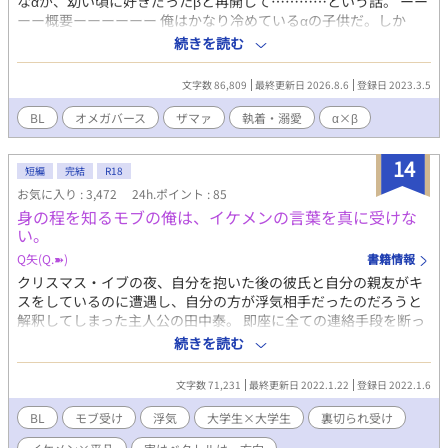
なαが、幼い頃に好きだったβと再開して…………という話。 ーー
ーー概要ーーーーーー 俺はかなり冷めているαの子供だ。しか
も、上位種 だから、上位αは執着が強く、番を失うと自殺したり
続きを読む
殺戮者になってしまったりと壊れる、と言われても想像がつかな
い。 そんな俺が、近所のコに一目惚れした。 真っ黒な瞳に心臓を
文字数 86,809
最終更新日 2026.8.6
登録日 2023.3.5
ぎゅっと掴まれた。 番を失ったら世界を巻き添えにして心中して
しまう、そんなαがいるのもわかる気がした。 けれど、そのコはβ
BL
オメガバース
ザマァ
執着・溺愛
α×β
で番えない。 そのコと距離をおかれて、傷心の俺は無気力で隙だ
らけで。 Ω女のフェロモンレイプに合って、番契約をしてしまっ
14
た。 〜〜〜〜〜〜〜〜〜〜〜〜〜〜〜〜〜 最初は明るい(お馬
短編
完結
R18
鹿？)テイスト その後は鬱展開 その後は？？？ の、予定です。 が
お気に入り : 3,472
24h.ポイント : 85
予定は未定(笑) 表紙はチャッピーに書いてもらいました。
身の程を知るモブの俺は、イケメンの言葉を真に受けな
〜〜〜〜〜〜〜〜〜〜〜〜〜〜〜〜〜 『努力に勝る…』のifスト
い。
ーリーです。 ifストーリーですが、智則が大学に入るまでは『努
Q矢(Q.➽)
書籍情報
力に勝る…』の智則と共通しています。 (それを考えると智則って
クリスマス・イブの夜、自分を抱いた後の彼氏と自分の親友がキ
罪作りすぎる……) 由希にぃが主人公。 九条様は、出てきませ
スをしているのに遭遇し、自分の方が浮気相手だったのだろうと
ん、ご了承下さい。 ストックが無くなるまではガンガン更新、そ
解釈してしまった主人公の田中泰。 即座に全ての連絡手段を断っ
の後は、まったり更新予定。 気の長い人向けです。
て年末帰省してしまう主人公の判断の早さに、切られた彼氏と親
続きを読む
友は焦り出すが、その頃泰は帰省した実家で幼馴染みのイケメ
ン・裕斗とまったり過ごしていた…。 何を言われても、真に受け
文字数 71,231
最終更新日 2022.1.22
登録日 2022.1.6
たりなんかしないモブ顔主人公。 イケメンに囲まれたフツメンは
モテがちというありがちな話です。 大学生×大学生 ※主人公が身
BL
モブ受け
浮気
大学生×大学生
裏切られ受け
の程を知り過ぎています。