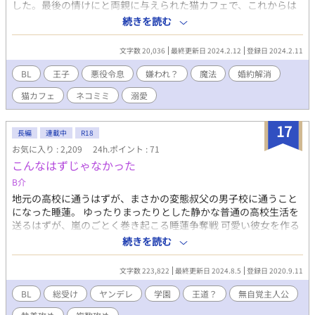
した。最後の情けにと両親に与えられた猫カフェで、これからは
猫とまったり生きていくことに決めた……はずなのに！ なぜか
続きを読む
婚約解消したはずの王子レオンが押しかけてきて！？ 『悪役令息
溺愛アンソロジー』に寄稿したお話です。全１１話になる予定で
文字数 20,036
最終更新日 2024.2.12
登録日 2024.2.11
す。 ＊ムーンライトノベルズにも投稿しています。
BL
王子
悪役令息
嫌われ？
魔法
婚約解消
猫カフェ
ネコミミ
溺愛
17
長編
連載中
R18
お気に入り : 2,209
24h.ポイント : 71
こんなはずじゃなかった
B介
地元の高校に通うはずが、まさかの変態叔父の男子校に通うこと
になった睡蓮。 ゆったりまったりとした静かな普通の高校生活を
送るはずが、嵐のごとく巻き起こる睡蓮争奪戦 可愛い彼女を作る
はずがオスオスした男の彼氏候補達、、、彼氏はいらん。 本当に
続きを読む
こんなはずじゃなかったのに。 作者、初めての作品です。こんな
話読みたいな！って自己満で始めたので、文才、表現力、知識も
文字数 223,822
最終更新日 2024.8.5
登録日 2020.9.11
ありませんが、楽しんで頂けたら光栄です。企業とか、色々あや
ふやな感じで出てますが流して頂けると幸いです！ ＊今はまだ
BL
総受け
ヤンデレ
学園
王道？
無自覚主人公
®︎15くらい ＊企業をよくわかってないので流しで！ ＊誤字脱字多