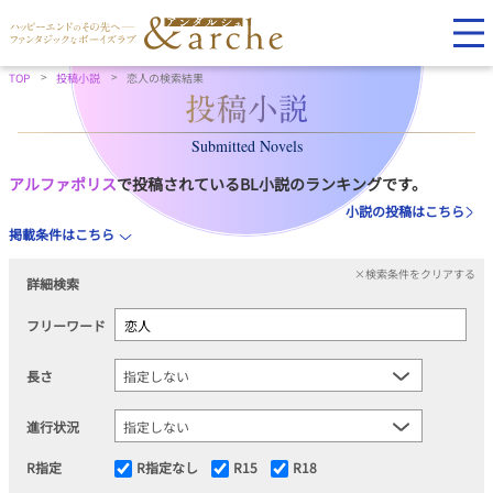
TOP
投稿小説
恋人の検索結果
Submitted Novels
アルファポリス
で投稿されているBL小説のランキングです。
小説の投稿はこちら
掲載条件はこちら
×検索条件をクリアする
詳細検索
フリーワード
長さ
進行状況
R指定
R指定なし
R15
R18