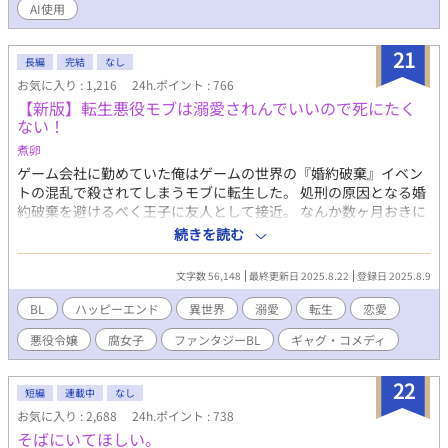
AI使用
身を引いた形』設定担当AI /チャッピー AI比較企画作品
21
長編
完結
なし
お気に入り : 1,216
24h.ポイント : 766
【新版】転生悪役モブは溺愛されんでいいので死にたく
ない！
煮卵
ゲーム会社に勤めていた俺はゲームの世界の『婚約破棄』イベン
トの混乱で殺されてしまうモブに転生した。 処刑の原因となる婚
約破棄を避けるべく王子に友人として接近。 なんか数ヶ月おきに
繰り返される「恋人や出会いのためのお祭り」をできる限り第二
続きを読む
皇子と過ごし、 婚約破棄の原因となる主人公と出会うきっかけを
徹底的に排除する。 最近では監視をつけるまでもなくいつも一緒
文字数 56,148
最終更新日 2025.8.22
登録日 2025.8.9
にいたいと言い出すようになった・・・ やんごとなき血筋のハン
サムな王子様を淑女たちから遠ざけ男の俺とばかり過ごすように
BL
ハッピーエンド
異世界
溺愛
転生
恋愛
仕向けるのはちょっと申し訳ない気もしたが、俺の運命のため
悪役令嬢
腐女子
ファンタジーBL
ギャグ・コメディ
だ。仕方あるまい。 クレバーな立ち振る舞いにより、俺の死亡フ
ラグは完全に回避された・・・ と思ったら、婚約の儀の当日、
「私には思い人がいるのです」 と言いやがる！一体誰だ！？ その
22
短編
連載中
なし
日の夜、俺はゲームの告白イベントがある薔薇園に呼び出され
お気に入り : 2,688
24h.ポイント : 738
て・・・ ーーーーーーーー この作品は以前投稿した「転生悪役モ
そばにいてほしい。
ブは溺愛されんで良いので死にたくない！」に 加筆修正を加えた