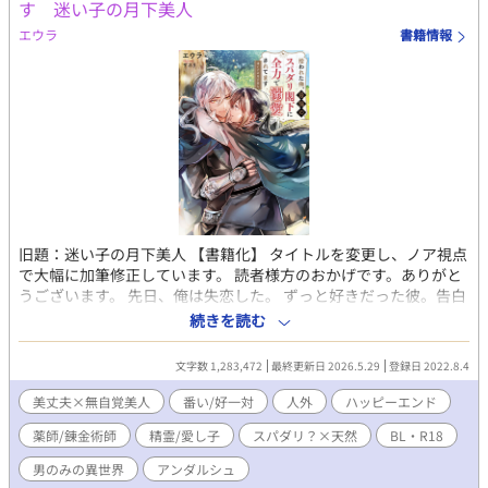
す 迷い子の月下美人
エウラ
書籍情報
旧題：迷い子の月下美人 【書籍化】 タイトルを変更し、ノア視点
で大幅に加筆修正しています。 読者様方のおかげです。ありがと
うございます。 先日、俺は失恋した。 ずっと好きだった彼。告白
する前に恋人が出来て、あっという間にデキ婚した。 悲しさと虚
続きを読む
しさでいっぱいの心を紛らわすように連日迷宮に潜ってはポーシ
ョンを作りまくる日々。 そんな俺に声をかけてきたのはＳランク
文字数 1,283,472
最終更新日 2026.5.29
登録日 2022.8.4
の冒険者だった。 男しかいない世界で誰でも妊娠出来ます。人族
以外の種族もいます。異種婚可能。作中に出産表現はありませ
美丈夫×無自覚美人
番い/好一対
人外
ハッピーエンド
ん。 ※オメガバースっぽい所がありますがバース性はありませ
薬師/錬金術師
精霊/愛し子
スパダリ？×天然
BL・R18
ん。（発情期やフェロモンなどはあります） 不定期更新です。 Ｒ
18には＊付きます。
男のみの異世界
アンダルシュ