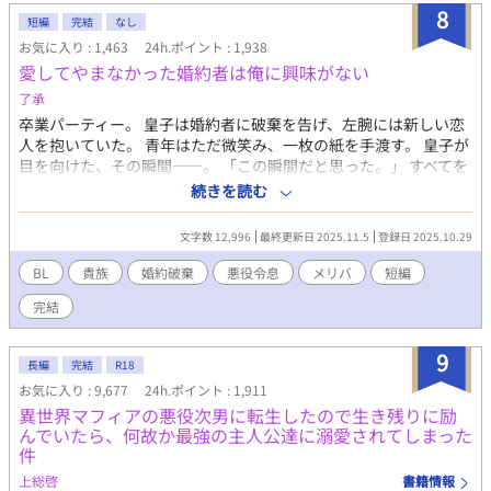
属：ブラック・シールド首領／船医 ブラック・シールドを率いる
8
短編
完結
なし
若き支配者。 銀河では《黒い女神ディア》として恐れられる伝説
お気に入り : 1,463
24h.ポイント : 1,938
の海賊であり、その正体はウォーリア軍最強のガーディアン《死
愛してやまなかった婚約者は俺に興味がない
神（サリエル）》。 類まれな美貌と卓越した頭脳を持ち、戦場で
は一切の情を見せない冷酷な支配者。 一方で医師としても超一流
了承
の技術を持ち、敵味方を問わず命を救うことができる。 五年前、
卒業パーティー。 皇子は婚約者に破棄を告げ、左腕には新しい恋
自らの手で親友レディルを殺した過去を抱え、その面影を持つマ
人を抱いていた。 青年はただ微笑み、一枚の紙を手渡す。 皇子が
イトへ異常な執着を抱く。 当初は「失った存在の代用品」として
目を向けた、その瞬間——。 「この瞬間だと思った。」 すべてを
手に入れようとしていたが、日々の中で少しずつ本物の恋心と支
愛で終わらせた、沈黙の恋の物語。 IFストーリーあり 誤字あれ
続きを読む
配欲に変わっていく。 ⸻ ■ジェイス 年齢：31歳 身長：
ば報告お願いします！
180cm 所属：エブラハム・ロジャー 現船長 赤髪が印象的なマイ
トの幼なじみ。 幼い頃から共に育ち、先代亡き後も右腕として
文字数 12,996
最終更新日 2025.11.5
登録日 2025.10.29
《エブラハム・ロジャー》を支えてきた。 誰よりもマイトを敬愛
BL
貴族
婚約破棄
悪役令息
メリバ
短編
し、命を懸けて守ろうとする忠臣。 マイトのディアスへの依存を
悟り、マイトの元を去った ⸻ ■先代エブラハム 享年：69歳
完結
所属：エブラハム・ロジャー前首領 百年以上続く宇宙海賊《エブ
ラハム・ロジャー》の前首領。
9
長編
完結
R18
お気に入り : 9,677
24h.ポイント : 1,911
異世界マフィアの悪役次男に転生したので生き残りに励
んでいたら、何故か最強の主人公達に溺愛されてしまった
件
上総啓
書籍情報