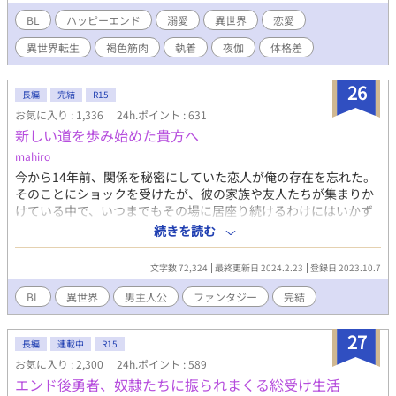
た僕は、その日から王子に独占欲全開で毎夜求められるようにな
ってしまい――！？ 褐色筋肉王子×小柄華奢受け 身分差・体格
BL
ハッピーエンド
溺愛
異世界
恋愛
差・溺愛執着BL
異世界転生
褐色筋肉
執着
夜伽
体格差
26
長編
完結
R15
お気に入り : 1,336
24h.ポイント : 631
新しい道を歩み始めた貴方へ
mahiro
今から14年前、関係を秘密にしていた恋人が俺の存在を忘れた。
そのことにショックを受けたが、彼の家族や友人たちが集まりか
けている中で、いつまでもその場に居座り続けるわけにはいかず
去ることにした。 その後、恋人は訳あってその地を離れることと
続きを読む
なり、俺のことを忘れたまま去って行った。 あれから恋人とは一
度も会っておらず、月日が経っていた。 あるとき、いつものよう
文字数 72,324
最終更新日 2024.2.23
登録日 2023.10.7
に仕事場に向かっているといきなり真上に明るい光が降ってき
て……？ ※沢山のお気に入り登録ありがとうございます。深く感
BL
異世界
男主人公
ファンタジー
完結
謝申し上げます。
27
長編
連載中
R15
お気に入り : 2,300
24h.ポイント : 589
エンド後勇者、奴隷たちに振られまくる総受け生活