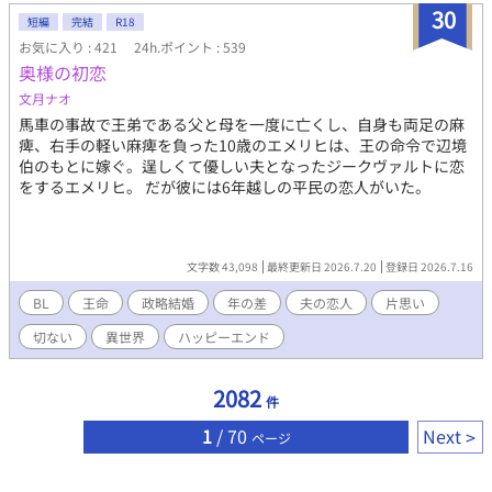
都三大名門の”ミネルウァ・エクラ高等魔法学院“に首席で入学す
30
短編
完結
R18
ることが出来た。 リヒトから溺愛されながら、魔法学院に通う
お気に入り : 421
24h.ポイント : 539
日々が始まります。 メインカップリング: 溺愛系ハイスペックイケ
奥様の初恋
メン大貴族(リヒト)×天然愛され系童顔庶民(フィン) 年上×年下
です。 サブカップリングもいくつか出現します。 性描写は★をつ
文月ナオ
けております。 (甘々〜過激) キスのみであればつけておりませ
馬車の事故で王弟である父と母を一度に亡くし、自身も両足の麻
ん。 ※キャラへの質問あれば、お気軽に質問してください！キャ
痺、右手の軽い麻痺を負った10歳のエメリヒは、王の命令で辺境
ラがお答えします！
伯のもとに嫁ぐ。逞しくて優しい夫となったジークヴァルトに恋
をするエメリヒ。 だが彼には6年越しの平民の恋人がいた。
文字数 43,098
最終更新日 2026.7.20
登録日 2026.7.16
BL
王命
政略結婚
年の差
夫の恋人
片思い
切ない
異世界
ハッピーエンド
2082
件
1
/ 70
Next
ページ