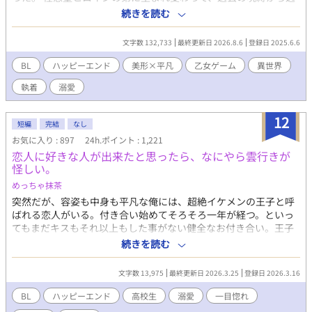
来、空気を読み続ける日々、 そして自分で自分を苦しめてい
れようと必死に生きてきた。 そんな彼の前に現れた竜王の化身で
続きを読む
た“頑張る癖”。 甘えたくても甘えられない―― そんな悠真の隣
ある騎士団長。 離れたいのに、皆に愛されている騎士様は離して
で、颯斗はずっと静かに手を差し伸べ続ける。 過去に縛られてい
くれない。 姿形が違っても、魂でお互いは繋がっている。 冷然竜
た悠真が、未来を見つめ直すまでの じれ甘・再構築・すれ違いと
文字数 132,733
最終更新日 2026.8.6
登録日 2025.6.6
王騎士団長×過去の呪縛を背負う悪役弟 今度こそ、本当の恋をし
回復のキャンパス・ラブストーリー。 今度こそ、言葉にする。
よう。
BL
ハッピーエンド
美形×平凡
乙女ゲーム
異世界
「好きだよ」って、ちゃんと。
執着
溺愛
12
短編
完結
なし
お気に入り : 897
24h.ポイント : 1,221
恋人に好きな人が出来たと思ったら、なにやら雲行きが
怪しい。
めっちゃ抹茶
突然だが、容姿も中身も平凡な俺には、超絶イケメンの王子と呼
ばれる恋人がいる。付き合い始めてそろそろ一年が経つ。といっ
てもまだキスもそれ以上もした事がない健全なお付き合い。王子
は優しいけど意地悪で、いつも俺の心臓を高鳴らせてくる——だ
続きを読む
けどそれだけだ。この前、喧嘩をした。それきり彼と話していな
い。付き合っているのか定かじゃない関係。挙句に、今遠目から
文字数 13,975
最終更新日 2026.3.25
登録日 2026.3.16
見つけた王子の側には可憐な女の子。彼女が彼に寄り掛かって二
人がキスをしている。 その瞬間、目の前が真っ黒になった。もう
BL
ハッピーエンド
高校生
溺愛
一目惚れ
無理だ。俺がスイッチが切れたようにその場に立ち尽くした、そ