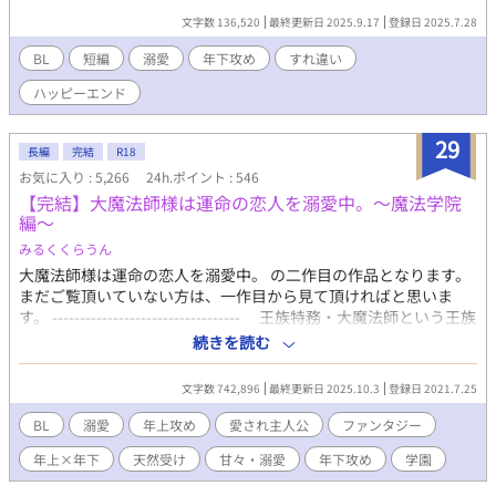
の矢先にとある光景を目撃した陽依は、このまま付き合っていく
文字数 136,520
最終更新日 2025.9.17
登録日 2025.7.28
べきではないと覚悟を決めて別れとも取れるメッセージを送った
のだが、斗希が訪れ⋯。 イケメンクールな年下溺愛攻×健気な年
BL
短編
溺愛
年下攻め
すれ違い
上受 ※印は性的描写あり
ハッピーエンド
29
長編
完結
R18
お気に入り : 5,266
24h.ポイント : 546
【完結】大魔法師様は運命の恋人を溺愛中。〜魔法学院
編〜
みるくくらうん
大魔法師様は運命の恋人を溺愛中。 の二作目の作品となります。
まだご覧頂いていない方は、一作目から見て頂ければと思いま
す。 ---------------------------------- 王族特務・大魔法師という王族
の次に高い地位を持つハイエルフ、リヒト・シュヴァリエ。 銀
続きを読む
髪碧眼で容姿端麗、シュヴァリエ家の当主として王都最大の図書
館“ミスティルティン魔法図書館”を運営しながらも、時には危険
文字数 742,896
最終更新日 2025.10.3
登録日 2021.7.25
を伴う王族特務の仕事をこなす優秀なリヒト。 ある日、親を亡
くし奴隷として過ごしていた北部出身のフィン・ステラと出会っ
BL
溺愛
年上攻め
愛され主人公
ファンタジー
てからは、溺愛の限りを尽く日々を送っていた。 フィンは、天
年上×年下
天然受け
甘々・溺愛
年下攻め
学園
然で騙されやすいピュアな少年だが、一度読んだ本の内容を忘れ
る事が無いという天才頭脳の持ち主。 トラブルはあったが、王