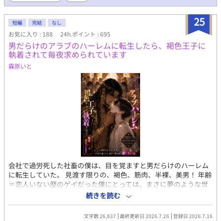
が飲精します。 成熟→調教プレイ。乳首責めや射精我慢、オナホ
腰振り、オナホに入れながらセックスなど。攻めが受けの前で自
25
慰、飲精、攻めフェラもあります。 完熟（前編）→３年後と１０
短編
完結
なし
年後の話。乳首責め、甘イキ、攻めが受けの中で潮吹き、攻めに
お気に入り : 188
24h.ポイント : 695
手コキ、飲精など。 完熟（後編）→ほぼエロのみ。１５年後の
男だらけのアラブのハーレムに転生したら、褐色王子に
話。調教プレイ。乳首責め、射精我慢、甘イキ、脳イキ、キスイ
執着されて毎夜求められています
キ、亀頭責め、ローションガーゼ、オナホ、オナホコキ、潮吹
霧原いと
き、睡姦、連続絶頂、メスイキなど。
会社で過労死した社畜の僕は、目を覚ますと男だらけのハーレム
に転生していた。 見渡す限りの、褐色、筋肉、半裸、美男！ 年齢
＝恋人いない歴のゲイだった僕にとっては、まさに夢のような世
界……と思ったのも束の間。 ハーレムの主・ナシール王子は、圧
続きを読む
倒的な雄の色気を持つ絶世の美丈夫だった。 しかも、なぜか初対
面の僕を夜伽の相手に指名。 初めてのえっちで身も心も溶かされ
文字数 26,837
最終更新日 2026.7.26
登録日 2026.7.16