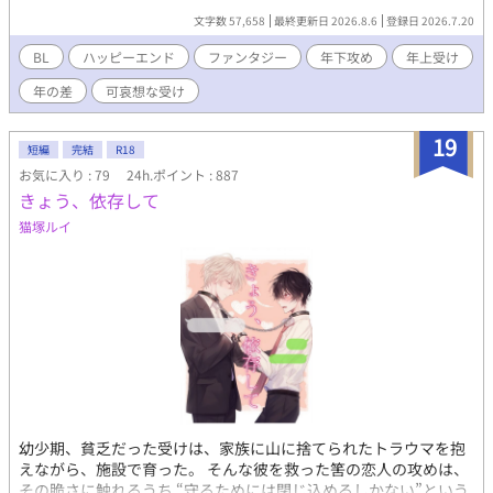
ていて……。 攻め:イリヤフ(20歳)魔族の末裔 受け:エミール(29
文字数 57,658
最終更新日 2026.8.6
登録日 2026.7.20
歳)魔法使い 年下の恋人に熱烈なアプローチをされて結婚した孤独
な魔法使いが幸福でエッチな新婚生活を送るまでのお話。 この作
BL
ハッピーエンド
ファンタジー
年下攻め
年上受け
品はムーンライトノベルズにも投稿しています。
年の差
可哀想な受け
19
短編
完結
R18
お気に入り : 79
24h.ポイント : 887
きょう、依存して
猫塚ルイ
幼少期、貧乏だった受けは、家族に山に捨てられたトラウマを抱
えながら、施設で育った。 そんな彼を救った筈の恋人の攻めは、
その脆さに触れるうち “守るためには閉じ込めるしかない”という