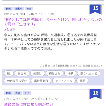
15
長編
連載中
R15
お気に入り : 981
24h.ポイント : 1,086
神子として異世界転移しちゃったけど、囲われたくないの
で隠れて生きます。
おにぎり
恋人に別れを告げた次の瞬間、交通事故に巻き込まれ異世界転
移！？神子としての役割を果たせと言われましたが逃げ出しま
す。って、バレないように庶民な生活を送りたいんですが？ ヤン
デレなる可能性大ですので注意。
文字数 16,195
最終更新日 2026.6.29
登録日 2026.6.19
BL
異世界
総受け
総愛され
神子
愛され主人公
無自覚美人受け
異世界転移
チートスキル
溺愛
16
長編
完結
R15
お気に入り : 1,899
24h.ポイント : 1,072
運命の番は僕に振り向かない