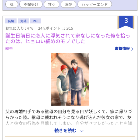
小屋に押し込まれる。 悲しみを抱きながらも、持ち前の明るさと
BL
不憫受け
甘々
溺愛
ハッピーエンド
前向きさでどうにか生活していくことにしたレヴィエラだった
が、ある日小屋の裏で怪我をした騎士を見つけ介抱することに。
3
手探りではありつつも、自分に出来る精一杯で手当てをし、ただ
長編
完結
R18
ただ元気になって欲しいと寝る間も惜しんで看病をした。 それが
お気に入り : 476
24h.ポイント : 5,915
自分の運命を大きく変えることになるとも知らず―――。 怪我を
誕生日前日に恋人に浮気されて家なしになった俺を拾っ
負った美形騎士（攻）×頑張り屋の箱入り令息（受） ※印は性的
たのは、ヒョロい細めのモブでした
描写あり
緑虫
書籍情報
父の再婚相手である継母の自分を見る目が妖しくて、家に帰りづ
らかった陸。継母に襲われそうになり逃げ込んだ彼女の家で、友
人と彼女の行為を目撃してしまい、自分がセフレだったことを知
った。女性に恐怖を感じ、女を抱けなくなってしまう。 家にも彼
続きを読む
女の元にも行くことができなくなり、路頭に迷う陸。そんな彼を