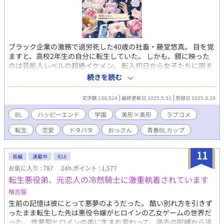
ブラック企業の激務で過労死した40歳の社畜・藤堂悠真。 目を覚
ますと、高校2年生の自分に転生していた。 しかも、鏡に映った
のは芸能人レベルの超絶イケメン。 転入初日から女子たちに囲ま
れ、学園中の話題の的に。 だが、社畜思考が抜けず**「これはマ
続きを読む
ーケティング施策か？」**と疑うばかり。 そして、モテすぎて業
務過多状態に陥る。 弁当争奪戦、放課後のデート攻勢…悠真の平
文字数 138,524
最終更新日 2025.5.31
登録日 2025.3.10
穏は完全に崩壊。 そんな中、唯一冷静な男・藤崎颯斗の存在に救
われる。 颯斗はやたらと落ち着いていて、悠真をさりげなくフォ
BL
ハッピーエンド
学園
美形×美形
ラブコメ
ローする。 「お前といると、楽だ」 次第に悠真の中で、彼の存在
転生
恋愛
ドタバタ
おっさん
青春BLカップ​
が大きくなっていき――。 「お前、俺から逃げるな」 颯斗の言葉
に、悠真の心は大きく揺れ動く。 転生×学園ラブコメ×じわじわ
迫る恋。 これは、悠真が「本当に選ぶべきもの」を見つける物
11
長編
連載中
R18
語。 続編『元社畜の俺、大学生になってまたモテすぎてるけど、
お気に入り : 787
24h.ポイント : 1,577
今度は恋人がいるので無理です』 かつてブラック企業で心を擦り
転生悪役弟、元恋人の冷然騎士に激重執着されています
減らし、過労死した元社畜の男・藤堂悠真は、 転生した高校時代
を経て、無事に大学生になった―― 恋人である藤崎颯斗と共に。
柚吉猫
だが、大学という“自由すぎる”世界は、ふたりの関係を少しずつ
生前の記憶は彼にとって悪夢のようだった。 酷い別れ方を引きず
揺らがせていく。 「付き合ってるけど、誰にも言っていない」 そ
ったまま転生した先は悪役令嬢がヒロインの乙女ゲームの世界だ
の選択が、予想以上のすれ違いを生んでいった。 モテ地獄の再
った。 性悪聖ヒロインの弟に生まれ変わって、過去の呪縛から逃