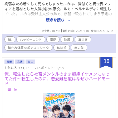
病弱なため若くして死んでしまったルカは、気付くと異世界マフ
ィアを題材とした人気小説の悪役、ルカ・ベルナルディに転生し
ていた。 ルカは受け主人公の弟で、序盤で殺されてしまう予定の
小物な悪役。せっかく生まれ変わったのにすぐに死んでしまうな
続きを読む
んて理不尽だ！と憤ったルカは、生存のために早速行動を開始す
る。 その結果ルカは、小説では最悪の仲だった兄への媚売りに成
文字数 718,743
最終更新日 2025.4.18
登録日 2023.12.15
功しすぎてしまい、兄を立派なブラコンに成長させてしまった。
受け要素を全て排して攻めっぽくなってしまった兄は、本来恋人
BL
ハッピーエンド
溺愛
執着
異世界
になるはずの攻め主人公を『弟を狙う不届きもの』として目の敵
懐かれ体質なポンコツショタ
体格差
年の差
にするように。 更には兄に惚れるはずの攻め主人公も、兄ではな
くルカに執着するようになり──？ 冷酷無情なマフィア攻め×ポ
ンコツショタ受け 怖がりなポンコツショタがマフィアのヤバい人
10
長編
完結
なし
達からの総愛されと執着に気付かず、クールを演じて生き残りに
お気に入り : 1,171
24h.ポイント : 1,599
励む話。
俺、転生したら社畜メンタルのまま超絶イケメンになっ
てた件～転生したのに、恋愛難易度はなぜかハードモー
ド
中岡 始