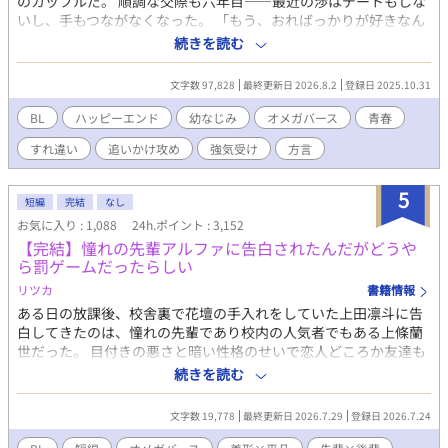
のカップルだ。 順調な交際も六年目――最近の渉はデートもしな
いし、手もつながなくなった。 「もう、おればっかりが好きなん
やろか？」 馴ればっかりの関係に、寂しさを覚えるつむぎ。 その
続きを読む
うえ、渉は二人の通う高校にやってきた美貌の転校生・沙也にか
まってばかりで。他のオメガには、優しく甘く接する恋人にもや
文字数 97,828
最終更新日 2026.8.2
登録日 2025.10.31
もやしてしまう。 嫉妬をしても、「友達なんやから面倒なことい
うなって」と笑われ、遂にはお泊りまでしたと聞き…… 「そっち
BL
ハッピーエンド
幼なじみ
オメガバース
青春
がその気なら、もういい！」 堪忍袋の緒が切れたつむぎは、別れ
すれ違い
追いかけ攻め
強気受け
方言
を切り出す。すると、渉は意外な反応を……？ 倦怠期を乗り越え
て、もう一度恋をする。幼なじみオメガバースBLです♡
5
短編
完結
なし
お気に入り : 1,088
24h.ポイント : 3,152
【完結】憧れの先輩アルファに告白されたんだがどうや
ら罰ゲームだったらしい
リツカ
書籍情報
ある日の放課後、校舎裏で花壇の手入れをしていた上田凛斗に告
白してきたのは、憧れの先輩であり校内の人気者でもある上條蘭
世だった。 目付きの悪さと暗い性格のせいで恋人どころか友達も
いない凛斗は、戸惑いながらもお試しで蘭世との交際をはじめた
続きを読む
のだが…… 美形溺愛アルファ×三白眼平凡オメガ
文字数 19,778
最終更新日 2026.7.29
登録日 2026.7.24