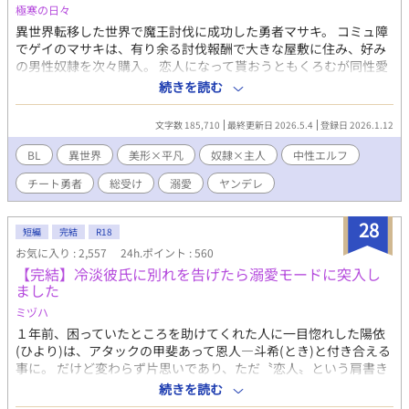
極寒の日々
異世界転移した世界で魔王討伐に成功した勇者マサキ。 コミュ障
でゲイのマサキは、有り余る討伐報酬で大きな屋敷に住み、好み
の男性奴隷を次々購入。 恋人になって貰おうともくろむが同性愛
が受け入れられていない世界でことごとく振られ続け、仕方がな
続きを読む
いので買い取った奴隷たちは解放して自立の面倒を見ている。 そ
んなある時、美しいエルフの少女奴隷を成り行きで買うことに。
文字数 185,710
最終更新日 2026.5.4
登録日 2026.1.12
自分に懐くエルフに父性が芽生えるが、どうやらその奴隷は少女
ではなかったようで…。 エルフに愛情を向けるマサキに、振った
BL
異世界
美形×平凡
奴隷×主人
中性エルフ
はずの元奴隷たちの様子が徐々に変化していく。 最強なのにうだ
チート勇者
総受け
溺愛
ヤンデレ
つが上がらないマサキの総受けライフ。
28
短編
完結
R18
お気に入り : 2,557
24h.ポイント : 560
【完結】冷淡彼氏に別れを告げたら溺愛モードに突入し
ました
ミヅハ
１年前、困っていたところを助けてくれた人に一目惚れした陽依
(ひより)は、アタックの甲斐あって恩人―斗希(とき)と付き合える
事に。 だけど変わらず片思いであり、ただ〝恋人〟という肩書き
があるだけの関係を最初は受け入れていた陽依だったが、１年経
続きを読む
っても変わらない事にそろそろ先を考えるべきかと思い悩む。 そ