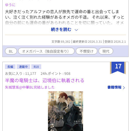
ゆうに
大好きだったアルファの恋人が旅先で運命の番と出会ってしま
い、泣く泣く別れた経験があるオメガの千遥。 それ以来、ずっと
自分の前にも運命の番があらわれることを切に願っていた。 オメ
ガひとりの生活は苦しく、千遥は仕方なく身体を売って稼ぐこと
続きを読む
を決心する。 ネットで知り合った相手と待ち合わせ、雑踏の中を
歩いている時、千遥は自分の運命の番を見つけた。 ところが視線
文字数 69,382
最終更新日 2026.3.31
登録日 2026.2.1
が確かに合ったのに運命の番は千遥を避けるように去っていく。
彼の隣には美しいオメガがいた。 ベータのような平凡な見た目の
BL
オメガバース（独自設定有り）
不憫受け
現代
オメガが主人公です。 ふんわり現代、ふんわりオメガバース、設
定がふんわりしてます。 完結しました！ありがとうございまし
17
た。
長編
連載中
R18
お気に入り : 11,177
24h.ポイント : 908
半魔の竜騎士は、辺境伯に執着される
矢城慧兎@中華BL完結しました
書籍情報