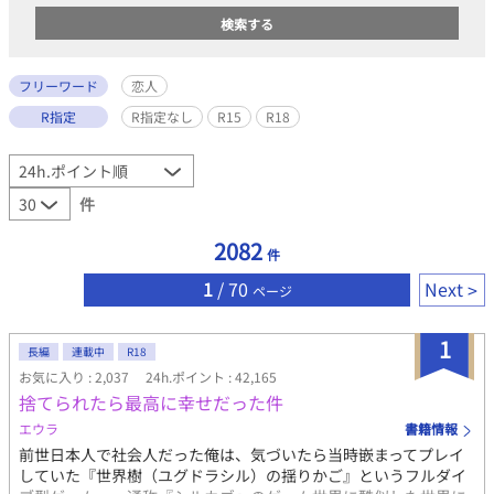
フリーワード
恋人
R指定
R指定なし
R15
R18
件
2082
件
1
/ 70
Next
ページ
1
長編
連載中
R18
お気に入り : 2,037
24h.ポイント : 42,165
捨てられたら最高に幸せだった件
エウラ
書籍情報
前世日本人で社会人だった俺は、気づいたら当時嵌まってプレイ
していた『世界樹（ユグドラシル）の揺りかご』というフルダイ