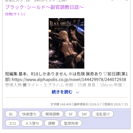
ブラック·シールド～副官調教日誌～
怜悧(サトシ)
短編集 基本、R18しかありません ※は危険 猟奇あり ▽前日譚(第1
部) https://www.alphapolis.co.jp/novel/144429978/244072938
登場人物 ■マイト・エブラハム 年齢：25歳 身長：186cm 所属：
ブラック・シールド副官（元エブラハム・ロジャー首領） 百年以
続きを読む
上の歴史を持つ宇宙海賊《エブラハム・ロジャー》の若き元首
領。 豪放磊落で仲間思い。自分の命より部下を優先する生粋の海
文字数 148,406
最終更新日 2026.8.7
登録日 2026.7.25
賊気質で、誰からも慕われている。 ブラック・シールドとの戦い
で瀕死の重傷を負い、極度の精神的ショックから約二年間の記憶
BL
快楽堕ち
開発調教
SF
SM
淫乱受け
を失う。 「事故による記憶障害」と信じたままブラック・シール
エロ
メス堕ち
調教
監禁拘束
ドで生活することになる。 現在は記憶が戻り、ディアスの恋人兼
右腕 ⸻ ■ディアス・レイフス 年齢：26歳 身長：183cm 所