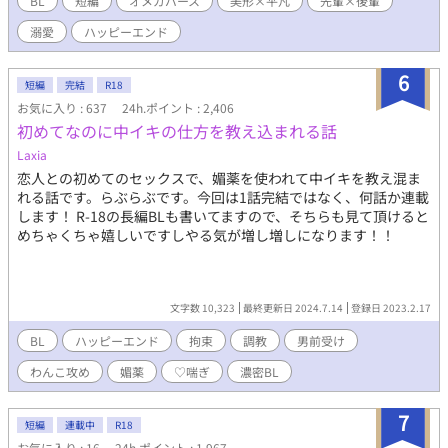
BL
短編
オメガバース
美形×平凡
先輩×後輩
溺愛
ハッピーエンド
6
短編
完結
R18
お気に入り : 637
24h.ポイント : 2,406
初めてなのに中イキの仕方を教え込まれる話
Laxia
恋人との初めてのセックスで、媚薬を使われて中イキを教え混ま
れる話です。らぶらぶです。今回は1話完結ではなく、何話か連載
します！ R-18の長編BLも書いてますので、そちらも見て頂けると
めちゃくちゃ嬉しいですしやる気が増し増しになります！！
文字数 10,323
最終更新日 2024.7.14
登録日 2023.2.17
BL
ハッピーエンド
拘束
調教
男前受け
わんこ攻め
媚薬
♡喘ぎ
濃密BL
7
短編
連載中
R18
お気に入り : 16
24h.ポイント : 1,967