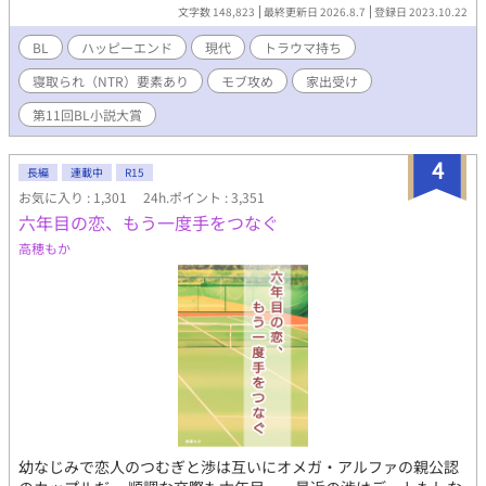
拾ったのは、バーの店員でイケメンの涼真だった。涼真はその日
文字数 148,823
最終更新日 2026.8.7
登録日 2023.10.22
の内に陸を抱き、二人の同棲生活が始まる。 だが、三年後の陸の
誕生日に事件は起きる。陸がバイトをしているコンビニからケー
BL
ハッピーエンド
現代
トラウマ持ち
キを買って帰ると、涼真の浮気現場を目撃してしまったのだ。 家
寝取られ（NTR）要素あり
モブ攻め
家出受け
出の原因となったトラウマを再び見せられた陸は、耐え切れず荷
物をまとめて家を飛び出す。 雪の中行くあてもなく困った陸は、
第11回BL小説大賞
ひと晩の宿を求めてコンビニの休憩室を目指す。 その日に深夜シ
フトに入っていたのは、大学生のひょろい細めの細木史也。史也
4
は泣いてしまった陸の話を聞いて、同居を申し出る。 困っていた
長編
連載中
R15
陸は同居することを決めた。だけど、もう二度と人なんて信用で
お気に入り : 1,301
24h.ポイント : 3,351
きない。絶対心を開かないと決意する陸だったが、史也のおかん
六年目の恋、もう一度手をつなぐ
な優しさにどんどん絆されてしまい――。 裏切られ続けていた陸
高穂もか
が、再び人を信じてトラウマを克服し、幸せを掴もうと足掻く救
済ＢＬです。ハッピーエンドです。 固定ＣＰ、R18回には※を付
けます。 ムーンにも掲載中。全56話となります。 ミドリ名義で投
稿していたものをR18専用緑虫垢に移動しました。 午前と午後の
6:10の一日二回投稿となります。
幼なじみで恋人のつむぎと渉は互いにオメガ・アルファの親公認