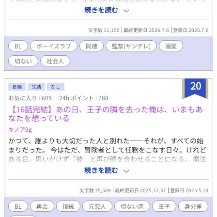
歪んだ愛に堕ちていく。 拗らせヤンデレ攻めと疑うことを知らな
続きを読む
い一途受けの同棲ＢＬ
文字数 11,150
最終更新日 2026.7.6
登録日 2026.7.6
BL
ボーイズラブ
同棲
監禁(ヤンデレ)
溺愛
切ない
社会人
20
長編
完結
なし
お気に入り : 609
24h.ポイント : 788
【16話完結】あの日、王子の隣を去った俺は、いまもあ
なたを想っている
キノア9g
かつて、誰よりも大切だった人と別れた――それが、すべての始
まりだった。 今はただ、冒険者として任務をこなす日々。けれど
ある日、思いがけず「彼」と再び顔を合わせることになる。 魔法
と剣が支配するリオセルト大陸。 平和を取り戻しつつあるこの世
続きを読む
界で、心に火種を抱えたふたりが、交差する。 過去を捨てたはず
の男と、捨てきれなかった男。 すれ違った時間の中に、まだ消え
文字数 35,589
最終更新日 2025.12.31
登録日 2025.5.24
ていない想いがある。 ――これは、「終わったはずの恋」に、も
う一度立ち向かう物語。 切なくも温かい、“再会”から始まるファ
BL
再会
復縁
元恋人
切ない恋
王子
身分差
ンタジーBL。 お題『復縁/元恋人と3年後に再会/主人公は冒険者/