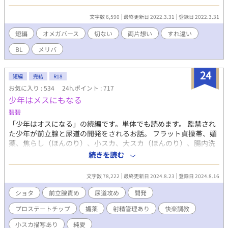
て……。不器用な両片想いのお話。
文字数 6,590
最終更新日 2022.3.31
登録日 2022.3.31
短編
オメガバース
切ない
両片想い
すれ違い
BL
メリバ
24
短編
完結
R18
お気に入り : 534
24h.ポイント : 717
少年はメスにもなる
碧碧
「少年はオスになる」の続編です。単体でも読めます。 監禁され
た少年が前立腺と尿道の開発をされるお話。 フラット貞操帯、媚
薬、焦らし（ほんのり）、小スカ、大スカ（ほんのり）、腸内洗
浄、メスイキ、エネマグラ、連続絶頂、前立腺責め、尿道責め、
続きを読む
亀頭責め（ほんのり）、プロステートチップ、攻めに媚薬、攻め
の射精我慢、攻め喘ぎ（押し殺し系）、見られながらの性行為な
文字数 78,222
最終更新日 2024.8.23
登録日 2024.8.16
どがあります。 挿入ありです。本編では調教師×ショタ、調教師
×ショタ×モブショタの3Pもありますので閲覧ご注意ください。
ショタ
前立腺責め
尿道攻め
開発
番外編では全て小スカでの絶頂があり、とにかくラブラブ甘々恋
プロステートチップ
媚薬
射精管理あり
快楽調教
人セックスしています。堅物おじさん調教師がすっかり溺愛攻め
となりました。 早熟→恋人セックス。受けに煽られる攻め。受け
小スカ描写あり
純愛