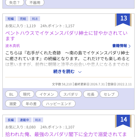
失恋？
不器用
の時だった。前にいる彼から聞いたこともない怒声が俺の耳に届
いたのは。 ⚪︎佐藤玲央……微笑みの王子と呼ばれ、常に笑顔を絶
やさない。物腰柔らかな姿勢に男女問わずモテる ⚪︎中田真……両
13
短編
完結
R18
親の転勤で引っ越してきた転校生。平凡な容姿で口が悪いがクラ
お気に入り : 1,119
24h.ポイント : 1,157
スに馴染めず誰とも話さないので王子しか知らないし、これから
ペントハウスでイケメンスパダリ紳士に甘やかされてい
も多分バレない ※全四話、予約投稿済み。 本編に攻めの名前が出
ます
てこないの書き終わってから気が付いた。3/16タイトル少し変更
しました。 ※後日談を3/25に投稿予定←しました。Rを書くかは
波木真帆
書籍情報
まだ悩み中
こちらは『右手がくれた奇跡 〜南の島でイケメンスパダリ紳士
に癒されています』の続編となります。 これだけでも楽しめると
は思いますが、前作に朝陽と涼平の出会いや恋人になるまでのお
話が載っていますのでそちらから楽しんでいただければ嬉しいで
続きを読む
す♡ 南の島で恋人になった朝陽と涼平が東京で甘々でラブラブな
同棲生活を始めますが、桁違いのセレブさに朝陽は驚いてばっか
文字数 58,210
最終更新日 2026.7.31
登録日 2022.2.11
りで……。 あの手この手で囲い込む涼平とドキドキしっぱなしの
朝陽の甘々イチャラブハッピーエンド小説です。 タイトルが長か
BL
現代
イケメン
スパダリ
社長
セレブ
ったので若干短くしました。
溺愛
年の差
ハッピーエンド
14
長編
連載中
R18
お気に入り : 8,080
24h.ポイント : 1,107
拾われた俺、最強のスパダリ閣下に全力で溺愛されてま