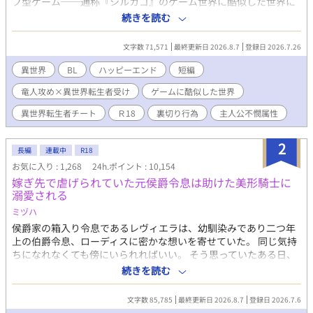
ブ型ゲーム──通称『シルカゴ』のゲーム世界に酷似した世界に
転生していた。 冒険者として組んでいた幼馴染で恋人だった男に
続きを読む
裏切られ、迷宮（ダンジョン）の危険地帯に捨て置かれたときに
前世を思い出したおかげで九死に一生を得る。 このとき偶然助け
文字数 71,571
最終更新日 2026.8.7
登録日 2026.7.26
てくれた竜人の冒険者に一緒にパーティーを組むことを提案さ
れ、俺は二つ返事で了承する。 どうせならと、彼の故郷に移住し
異世界
BL
ハッピーエンド
短編
ようと思い旅をしながら向かうことになり…。 ※男女ともいて、
竜人攻め×異世界転生者受け
ゲームに酷似した世界
いろんな種族が住む世界。異種族でも同性でも婚姻OKで種族特性
や魔法や魔法薬を使っての妊娠可。作中に出産の描写はありませ
異世界転生者チート
Ｒ18
裏切り行為
主人公不憫属性
ん。 ハッピーエンド。一応Ｒ18です。 Ｒ18回には「＊」印あ
り。ちょっと描写がある場合は「微＊」と表記する予定です。 書
2
けたら投稿します。不定期更新。短いつもりで書いてます。 ※す
長編
連載中
R18
みません。６万字越えても終わらなさそうなので『長編』に切り
お気に入り : 1,268
24h.ポイント : 10,154
替えます。
嫁ぎ先で虐げられていた元侯爵令息は助けた美形騎士に
溺愛される
ミヅハ
侯爵家の箱入り令息であるレヴィエラは、幼馴染みであり二つ年
上の伯爵令息、ローディスに密かな想いを寄せていた。 同じ気持
ちになれなくても傍にいられればいい。 そう思っていたある日、
まさかのローディスからプロポーズされ、レヴィエラは一も二も
続きを読む
なく頷いた。 晴れて迎えた結婚式。これからは正式にローディス
と一緒にいられると幸せな気持ちで伯爵家に赴いたレヴィエラ
文字数 85,785
最終更新日 2026.8.7
登録日 2026.7.6
は、ローディスの恋人と名乗る者に追い出され、敷地の隅にある