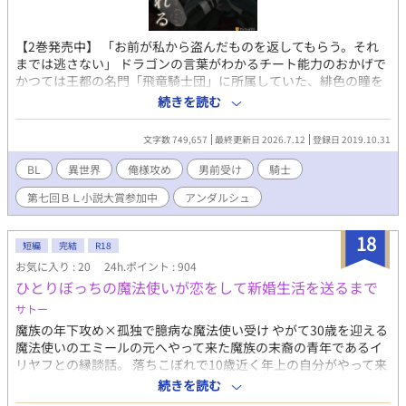
【2巻発売中】 「お前が私から盗んだものを返してもらう。それ
までは逃さない」 ドラゴンの言葉がわかるチート能力のおかげで
かつては王都の名門「飛竜騎士団」に所属していた、緋色の瞳を
持つ、半魔の騎士カイル。――彼は今、飛竜騎士団を退団し田舎
続きを読む
町でつつましやかに暮らしている。 ある日カイルははかつて恋人
だった美貌の貴族アルフレートと再会する。 少年時代孤児のカイ
文字数 749,657
最終更新日 2026.7.12
登録日 2019.10.31
ルを慈しんでくれたアルフレートを裏切って別れた過去を持つカ
イルは、辺境伯となった彼との再会を喜べず……。一方、氷のよ
BL
異世界
俺様攻め
男前受け
騎士
うな目をしたアルフもカイルに冷たく告げるのだった。 「お前が
第七回ＢＬ小説大賞参加中
アンダルシュ
私から盗んだものを返して貰おう」と。 過去の恋人に恋着する美
貌の辺境伯と、彼から逃れたい半魔の青年の攻防。 ※時系列的に
は出会い編→別離編→１巻、2巻となります。
18
短編
完結
R18
お気に入り : 20
24h.ポイント : 904
ひとりぼっちの魔法使いが恋をして新婚生活を送るまで
サトー
魔族の年下攻め×孤独で臆病な魔法使い受け やがて30歳を迎える
魔法使いのエミールの元へやって来た魔族の末裔の青年であるイ
リヤフとの縁談話。 落ちこぼれで10歳近く年上の自分がやって来
たところで、ガッカリされるだけだろう、どうせ実を結ばない縁
続きを読む
だと思っていたエミールだったが、イリヤフの反応は想像と違っ