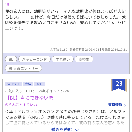
ものです。 リュシアンの転生前の設定や主人公二人の出会いのシ
15
ーンを追加し、 あまり描けていなかったキャラクターのシーンを
僕の恋人には、幼馴染がいる。 そんな幼馴染が彼はよっぽど大切
追加しています。 展開が少し変わっていますので新しい小説とし
らしい。 ──だけど、今日だけは僕のそばにいて欲しかった。 幼
て投稿しています。 続編出ました 転生悪役令嬢は溺愛されんでい
馴染を優先する攻め×口に出せない受け 安心してください、ハピ
いので推しカプを見守りたい！
エンです。
https://www.alphapolis.co.jp/novel/687110240/826989668 ー
ーーー 校正・文体の調整に生成AIを利用しています。
文字数 6,190
最終更新日 2026.4.22
登録日 2024.10.31
BL
ハッピーエンド
すれ違い
高校生
BL大賞エントリー
23
ｼｮｰﾄｼｮｰﾄ
完結
なし
お気に入り : 1,115
24h.ポイント : 724
【BL】声にできない恋
のらねことすていぬ
書籍情報
＜年上アルファ×オメガ＞ オメガの浅葱（あさぎ）は、アルファ
である樋沼（ひぬま）の番で共に暮らしている。だけどそれは決
して彼に愛されているからではなくて、彼の前の恋人を忘れるた
めに番ったのだ。だけど浅葱は樋沼を好きになってしまってい
続きを読む