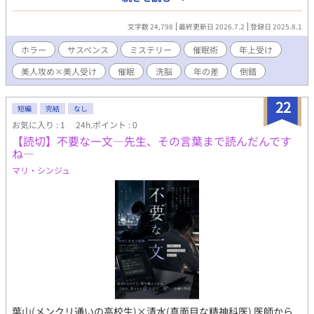
要なんかない」とハッキリと告げ、「一緒に治ったと嘘をつこ
う」と持ち掛け、皇も頷く。 数年後、家政婦兼ドッグトレーナー
文字数 24,798
最終更新日 2026.7.2
登録日 2025.8.1
として皇を雇い、彼の好意に気づきつつも、穏やかな日々を送っ
ていた。だがある日、皇と愛犬の乗った車が事故に巻き込まれ、
ホラー
サスペンス
ミステリー
催眠術
年上受け
皇は助かったが、愛犬を失ってしまう。危ういバランスで保たれ
美人攻め×美人受け
催眠
洗脳
年の差
倒錯
ていた二人の関係は、愛犬を失うことで、崩れ始める。 距離を取
ろうとする心堂だったが皇に「俺があんたの犬になるっ」と涙な
がらに懇願され、倫理的に問題だと分かっていながら、愛犬を失
22
短編
完結
なし
った喪失感に耐え切れず、心堂は彼に催眠術をかけてしまう。 そ
お気に入り : 1
24h.ポイント : 0
うして自分を犬だと思い込んでいる男と生活が始まるが
【読切】不要な一文―先生、その言葉まで読んだんです
──！？ 愛を知らない二人の、痛いほどに健気、ホラー要素あ
ね―
りの倒錯ラブストーリー。
マリ・シンジュ
葉山(メンクリ通いの高校生)×清水(真面目な精神科医) 医師から