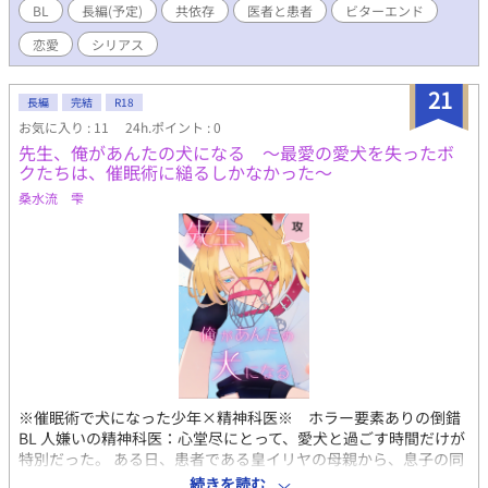
31話。毎日21時に更新いたします。
BL
長編(予定)
共依存
医者と患者
ビターエンド
恋愛
シリアス
21
長編
完結
R18
お気に入り : 11
24h.ポイント : 0
先生、俺があんたの犬になる ～最愛の愛犬を失ったボ
クたちは、催眠術に縋るしかなかった～
桑水流 雫
※催眠術で犬になった少年×精神科医※ ホラー要素ありの倒錯
BL 人嫌いの精神科医：心堂尽にとって、愛犬と過ごす時間だけが
特別だった。 ある日、患者である皇イリヤの母親から、息子の同
性愛を治してくれと頼まれてしまう。だが心堂は、皇に「治す必
続きを読む