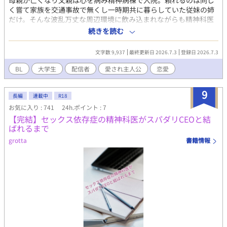
母親が亡くなり父親は心を病み精神病棟で入院。頼れるのは同じ
く嘗て家族を交通事故で無くし一時期共に暮らしていた従妹の姉
だけ。そんな波乱万丈な周辺環境に飲み込まれながらも精神科医
を目指して大学に通う主人公、黒江 有希。 ある日大学の友人の勧
続きを読む
めで趣味を探す中従妹からとある配信チャンネルを紹介される。
その名も「すたぁWold」は現在女性人気急上昇中の３人組であ
文字数 9,937
最終更新日 2026.7.3
登録日 2026.7.3
り、BLコンテンツを提供するチャンネルだった。始めこそ戸惑い
が多かった有希はいつの間にかメンバーの一人、総受け担当の
BL
大学生
配信者
愛され主人公
恋愛
「たこめし」に強い興味を惹かれるようになり―――偶然にもそ
んなたこめしとリアルで遭遇する事態に。戸惑いながら会話をし
9
た結果がまさかのワンナイト！？ これは沢山の物を諦めてしまっ
長編
連載中
R18
た少年が、一つずつ拾い直していく物語。 ※初投稿、数年前にだ
お気に入り : 741
24h.ポイント : 7
らだらと書き綴っていたものの供養です。需要があれば続編を書
【完結】セックス依存症の精神科医がスパダリCEOと結
きます。
ばれるまで
grotta
書籍情報