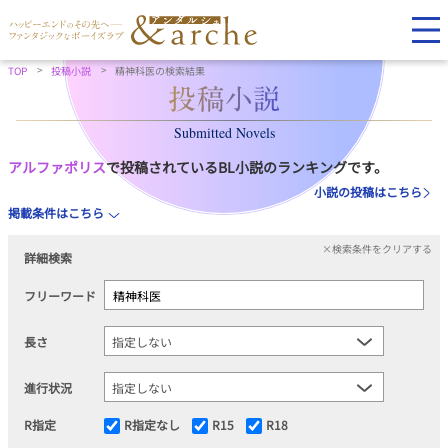
TOP
投稿小説
精神科医の検索結果
Submitted Novels
アルファポリス
で投稿されているBL小説のランキングです。
小説の投稿はこちら
掲載条件はこちら
×検索条件をクリアする
詳細検索
フリーワード
長さ
進行状況
R指定
R指定なし
R15
R18