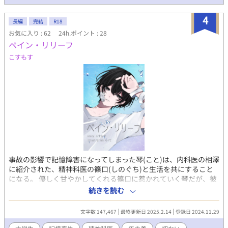
喘ぎ、濁点喘ぎ、子宮口責め等など) ※男性妊娠表現《望まない妊
娠、出産》 ※メリバです。ほぼバドエン 受けがとにかく救われま
4
せんので、苦手な方はご注意ください。 ※受けの自傷行為や攻め
長編
完結
R18
の他傷行為 ※流血、殺人表現あります。受けが心を開いた人が殺
お気に入り : 62
24h.ポイント : 28
されます。ご注意ください ※この物語は完全にフィクションで
ペイン・リリーフ
す。 実在の人物・国・団体・事件等とは一切関係ありません。
こすもす
事故の影響で記憶障害になってしまった琴(こと)は、内科医の相澤
に紹介された、精神科医の篠口(しのぐち)と生活を共にすること
になる。 優しく甘やかしてくれる篠口に惹かれていく琴だが、彼
とは、記憶を失う前にも会っていたのではないかと疑いを抱く。
続きを読む
記憶が戻らなくても、このまま篠口と一緒にいられたらいいと願
う琴だが……。 ★7:30と18:30に更新予定です(*´艸`*) ★素敵な
文字数 147,467
最終更新日 2025.2.14
登録日 2024.11.29
表紙は らﾃて様✧︎*。 ☆過去に書いた自作のキャラクターと、苗字
や名前が被っていたことに気付きました……全く別の作品ですの