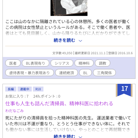
ここは山のなかに隔離されている心の休憩所。多くの医者が働く
この病院は女性禁止というルールがある。そこで働く患者や、医
者はとても見目麗しく、山から降りるたびに人だかりができてし
まうほどだった...。 精神科医桃江雪成は中学生に上がったばかり
続きを読む
の頃、三人の男に誘拐され、二年間監禁されていた。 これは、助
け出されて十年後の話である。 三人の犯人のうちの二人は捕まっ
文字数 49,050
最終更新日 2021.11.1
登録日 2016.10.6
たが、あと一人、主犯の男がまだ捕まっていない。 そんな中、雪
成はその男と再会して…。 表紙絵:ズーちゃん
医者
BL表現有り
シリアス
精神科
調教
(Twitter@Zu_can61)
虐待表現・暴力表現あり
連続絶頂
BL
三角関係
17
長編
連載中
R18
お気に入り : 7
24h.ポイント : 0
仕事も人生も詰んだ清掃員、精神科医に拾われる
わだなごみ
死にたがりの清掃員を拾った精神科医の先生。 運送業者で働いて
いた市川は不運が重なり、とうとう仕事ができない体に。それで
も働かない事には生活していけない。やっとのことで再就職でき
た先は清掃会社。そこでも彼の不運が重なってしまう。 耐え切れ
続きを読む