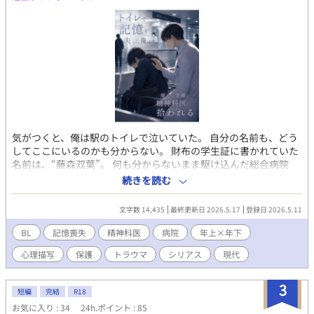
気がつくと、俺は駅のトイレで泣いていた。 自分の名前も、どう
してここにいるのかも分からない。 財布の学生証に書かれていた
名前は、“藤森双葉”。 何も分からないまま駆け込んだ総合病院
で、混乱する俺に声をかけてくれたのは、優しい笑顔の精神科
続きを読む
医・松村和樹だった。 「大丈夫ですよ」 そう言って、否定せず、
急かさず、怖がる俺を受け止めてくれる先生。 けれど、失った記
文字数 14,435
最終更新日 2026.5.17
登録日 2026.5.11
憶の奥には、思い出したくない“何か”があるようで――。 記憶を
失った大学生と、穏やかな精神科医の、静かな救済の話。 ※第一
BL
記憶喪失
精神科医
病院
年上×年下
部完結済 双葉の“失われた時間”については、まだ何も分かってい
心理描写
保護
トラウマ
シリアス
現代
ない。 続きを書くとしたら、また彼らの日々をかけたらと思って
います。 もしこの先も見守りたいと思っていただけたら、とても
嬉しいです。
3
短編
完結
R18
お気に入り : 34
24h.ポイント : 85