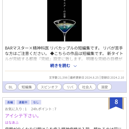
BARマスター×精神科医 リバカップルの短編集です。 リバが苦手
な方はご注意ください。 ◆こちらの作品は短編集です。 新タイト
ルが完結する都度『完結』設定に致します。 明確な完結の目標が
あるわけではないため、思いついた時に短編を書いてアップする
続きを読む
スタイルです(*_ _))*゜ ◆不定期に更新いたします。気まぐれなの
で、気長にお待ちいただければ幸いです。 ◆こちらは『本気だと
文字数 21,598
最終更新日 2024.8.25
登録日 2024.2.10
相手にされないのでビッチを演じることにした』のスピンオフで
す。 本編・続編を読了後、こちらを読むことおすすめいたしま
BL
短編集
スピンオフ
リバ
社会人
溺愛
す。 本編『本気だと相手にされないのでビッチを演じることにし
た』 https://www.alphapolis.co.jp/novel/87863096/499770333
8
長編
連載中
なし
お気に入り : 1
24h.ポイント : 7
アイシテ下さい。
はなあふ