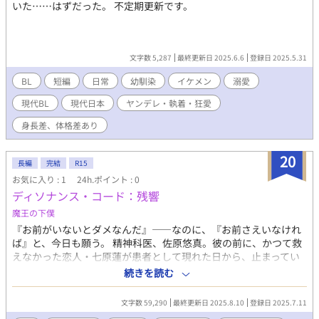
いた……はずだった。 不定期更新です。
文字数 5,287
最終更新日 2025.6.6
登録日 2025.5.31
BL
短編
日常
幼馴染
イケメン
溺愛
現代BL
現代日本
ヤンデレ・執着・狂愛
身長差、体格差あり
20
長編
完結
R15
お気に入り : 1
24h.ポイント : 0
ディソナンス・コード：残響
魔王の下僕
『お前がいないとダメなんだ』――なのに、『お前さえいなけれ
ば』と、今日も願う。 精神科医、佐原悠真。彼の前に、かつて救
えなかった恋人・七原蓮が患者として現れた日から、止まってい
たはずの時間が再び動き出す。 ディソナンス・コード ～共依存の
続きを読む
カルテ～とは違う、二人の物語。 彼らが辿り着く、結末は果たし
て。 ※前作ディソナンス・コード ～共依存のカルテ～とは違う世
文字数 59,290
最終更新日 2025.8.10
登録日 2025.7.11
界線なので、読んでいなくても大丈夫です。 ※一日一話投稿。全