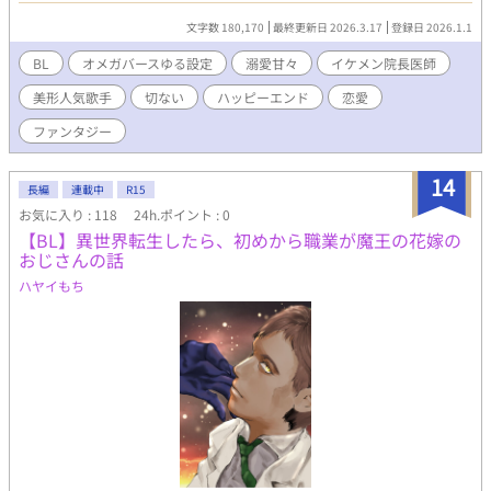
ったが、訳ありで逃げ出したことを考慮して匿うことにした。 寝
文字数 180,170
最終更新日 2026.3.17
登録日 2026.1.1
たきりの颯太（本名・そうた）を治療していくが、回復するにつ
れ陽一も楽しい毎日。そんなある日、自分を捨てたはずの父が現
BL
オメガバースゆる設定
溺愛甘々
イケメン院長医師
われ、衝撃的な展開になる。いつも颯太を助けて守る佐久間陽一
美形人気歌手
切ない
ハッピーエンド
恋愛
精神科医。 少しずつふれあい、愛し合うようになり、声と心を取
り戻していく愛と再生の物語。 全体が架空のゆるゆる設定。ふん
ファンタジー
わりとお楽しみください。 3月17日116話にて最終回。 3月18日よ
り続編「歌えるようになったオメガと院長・ふたりだけの秘密の
14
続き」を毎日1話19時更新です。どうぞお楽しみに。
長編
連載中
R15
お気に入り : 118
24h.ポイント : 0
【BL】異世界転生したら、初めから職業が魔王の花嫁の
おじさんの話
ハヤイもち