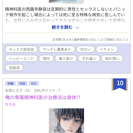
精神科医の西園寺静音は定期的に男性とセックスしないとパニッ
ク発作を起こし場合によっては死に至る特殊な病気に苦しんでい
た。女性にのみ代々伝わってきたはずのこの病気のせいで長男な
のにも関わらず当主への道が断たれた。 家で厄介者扱いされなが
続きを読む
ら育った静音は高校時代には劣等感から自らの美貌を利用して男
子生徒を誘惑する遊びに耽る。 その後医大に進学し、病の発症を
文字数 58,504
最終更新日 2021.7.23
登録日 2021.7.3
迎えると静音はセックス依存の症状に苦しみ、複数の男と寝るよ
うになる。 クリニックを開業した32歳現在、セックスの相手を見
セックス依存症
ヤンデレ要素あり
切ない
イケメン
つけては毎週水曜の休診日に男を連れ込んでいる静音。ある日弟
ハッピーエンド
現代
美人受け
すれ違い
両片想い
に参列を頼まれたパーティで高校時代自分に全く見向きもしなか
った東郷雅貴に再会する。 東郷グループのCEOとなり成功を収め
完結済
ている美丈夫に静音はなぜか心を乱された。 歪んだ欲望と捩れた
劣等感に突き動かされ静音は東郷をクリニックに誘き寄せる。 静
10
音の思惑を知らない東郷との駆け引きが始まる。 旧家の呪い的な
短編
完結
R18
雰囲気のお話です。 受けが設定上前半は不憫で可哀想な描写も多
お気に入り : 53
24h.ポイント : 7
いですが、最後はスパダリ彼氏に溺愛されてハッピーエンドで
俺の専属精神科医の治療法は身体!?
す。
ちろる