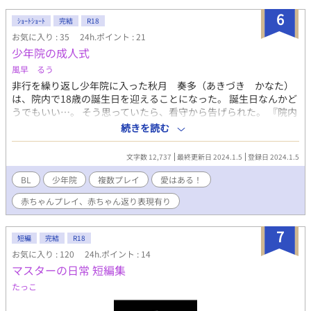
うかもしれないと不安を隠せない大慈。それを見透かした千裕は
6
ｼｮｰﾄｼｮｰﾄ
完結
R18
穏やかに身を引く。 Domとしての日常に戻り、Subだった過去
を、千裕を忘れようとするが……再びSubになってしまう。
お気に入り : 35
24h.ポイント : 21
少年院の成人式
風早 るう
非行を繰り返し少年院に入った秋月 奏多（あきづき かなた）
は、院内で18歳の誕生日を迎えることになった。 誕生日なんかど
うでもいい…。 そう思っていたら、看守から告げられた。 『院内
で18歳を迎えた少年の、成人式を行う。』 その成人式とは、奉仕
続きを読む
の精神を学ぶための矯正教育で、少年院の運営費用を援助してく
れるスポンサー達へ、非行少年達が性的に奉仕するという内容だ
文字数 12,737
最終更新日 2024.1.5
登録日 2024.1.5
った…。 秋月 奏多（あきづき かなた）18歳 子育てに無関心な
母親に育てられた。 度重なる非行により母親が養育を拒否したた
BL
少年院
複数プレイ
愛はある！
め、少年院送りとなる。 四菱 亜蓮（よつびし あれん） スポ
赤ちゃんプレイ、赤ちゃん返り表現有り
ンサー。日本を代表する財閥の有力者で、近寄り難い程の美貌の
持ち主。立場上、少年院や刑務所のスポンサー行事に顔は出すも
ののサービスを受けたことはなかったが、奏多のことを気に入
7
短編
完結
R18
る。 阿久津 馨（あくつ かおる） スポンサー。中性的な美貌の
お気に入り : 120
24h.ポイント : 14
高名な精神科医。日頃から非行少年の更生に尽力しており、根が
マスターの日常 短編集
純情で更生の可能性が高い奏多のことを気に入る。 ＊おちゃらけ
&とんでも設定なので、心の広い方向けです。
たっこ