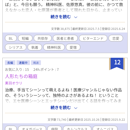
ば』と、今日も願う。 精神科医、佐原悠真。彼の前に、かつて救
えなかった恋人・七原蓮が患者として現れた日から、止まってい
たはずの時間が再び動き出す。 過去への罪悪感から蓮を「救済」
続きを読む
しようと誓う佐原。だがその願いは、次第に「愛情」という名の
歪んだ支配欲へと変貌していく。 一方、蓮もまた、佐原を憎みな
文字数 38,875
最終更新日 2025.7.5
登録日 2025.6.24
がら、その支配に身を委ねることでしか得られない安らぎに溺れ
ていく。 救済という名の支配か、愛情という名の依存か。 医者と
BL
短編
共依存
医者と患者
ビターエンド
恋愛
患者、元恋人という危険な境界線で、互いの魂を求め、傷つけ合
シリアス
執着
精神科医
愛憎
う二人。 不協和音（ディソナンス）を奏でる彼らが辿り着く、歪
で美しい共依存の果て。 全12話。1日1投稿、投稿時間は２１時か
２２時にいたします。よろしくお願いします。
12
長編
連載中
R18
お気に入り : 15
24h.ポイント : 7
人形たちの箱庭
黒羽オウリ
治療、手当てシーンって萌えるよね！医療ジャンルじゃない作品
の、そういうシーンって、独特のよさがあるよね！ ということ
で、エセ医療シーンとエッチシーンだけ出てくる話を作ってみま
した。 ホムンクルス研究施設で暮らす三体のホムンクルスと、医
続きを読む
師たちの話です。 【ホムンクルス】 ミト（310番） 外見年齢：16
歳 身長：160cm 深紫色の短髪、暗めの銀の瞳 イロハ（168番）
文字数 73,740
最終更新日 2025.10.26
登録日 2025.9.22
外見年齢：18歳 身長：165cm 青みがかったセンター分けの髪、
青みがかった銀の瞳 ムツミ（623番） 外見年齢：13歳 身長：
BL
オメガバース
病院
ホムンクルス
オムニバス