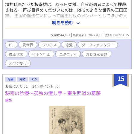
精神科医だった桜幸雄は、ある日突然、自らの患者によって撲殺
される。 再び目覚めて気づいたのは、RPGのような世界の王国国
家。 王国の魔法使いによって魔王討伐のメンバーとしてほかの人
間とともに召喚されたようだ。 しかし、バグか、障害か、桜の職
続きを読む
業は【魔王の花嫁】と記されていた。 桜は裏切り者として、過酷
な世界を生き残り、元の世界に帰ることができるのか。 ホラー要
文字数 44,091
最終更新日 2022.8.10
登録日 2022.1.15
素アリです。 不定期に更新予定です。
BL
異世界
シリアス
恋愛
ダークファンタジー
魔王攻め
年下×年上
エタニティ
おじさん受け
オヤジ受け
15
短編
完結
R15
お気に入り : 1
24h.ポイント : 0
秘密の診療～孤独の癒し手・室生照道の葛藤
華愁