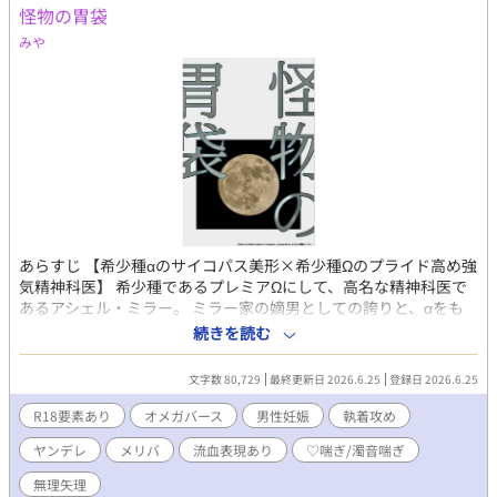
怪物の胃袋
みや
あらすじ 【希少種αのサイコパス美形×希少種Ωのプライド高め強
気精神科医】 希少種であるプレミアΩにして、高名な精神科医で
あるアシェル・ミラー。 ミラー家の嫡男としての誇りと、αをも
跪かせる知性を併せ持つ彼は、国家政府から【極秘依頼】を提示
続きを読む
される。 それは、希少種であるプレミアαであり、7人を惨殺した
最悪の異常者――ヨハン・V・ハイリンヒの《更生プロジェクト》
文字数 80,729
最終更新日 2026.6.25
登録日 2026.6.25
における、カウンセリング治療依頼だった。 さらなる輝かしい功
績のためにと依頼を引き受けたアシェル。しかし、彼を待ち受け
R18要素あり
オメガバース
男性妊娠
執着攻め
ていたのは、国家とヨハンが仕掛けた残酷極まりない罠だった。
ヤンデレ
メリバ
流血表現あり
♡喘ぎ/濁音喘ぎ
「Happy Birthday, Michel.」 －－－－－⚠️注意⚠️－－－－－ ※本
作品は倫理観、道徳心が欠如しています。 ※R-18《無理矢理、♡
無理矢理