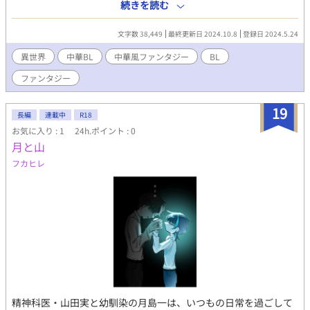
は”完結済み”であり、案内役のシステムから「世界を改変し崩壊
続きを読む
させるとあなたは現実でも死にます」と告げられる。 藍宇軒（ラ
ン・ユーシュエン）は精神科医という経験と、転生前に読みまく
文字数 38,449
最終更新日 2024.10.8
登録日 2024.5.24
った中華BL小説の知識で、なんとか物語崩壊ルートを回避しなが
ら、任務遂行を目指す…！ 人間化システム×精神科医のお話で
異世界
中華BL
中華風ファンタジー
BL
す。ゆっくり更新いたします。
ファンタジー
19
長編
連載中
R18
お気に入り : 1
24h.ポイント : 0
月と山
フカヒレ
精神科医・山田実と幼馴染の月島一は、いつもの日常を過ごして