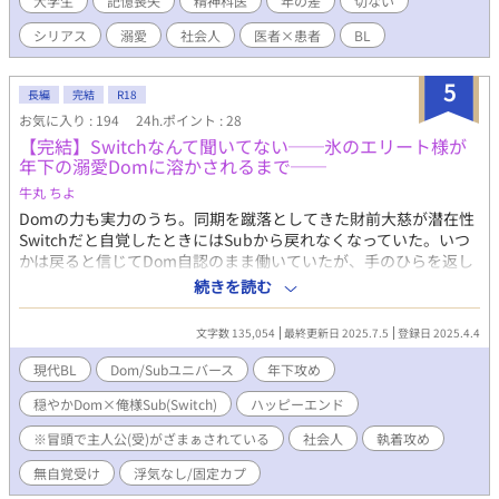
大学生
記憶喪失
精神科医
年の差
切ない
でご了承ください！
シリアス
溺愛
社会人
医者×患者
BL
5
長編
完結
R18
お気に入り : 194
24h.ポイント : 28
【完結】Switchなんて聞いてない──氷のエリート様が
年下の溺愛Domに溶かされるまで──
牛丸 ちよ
Domの力も実力のうち。同期を蹴落としてきた財前大慈が潜在性
Switchだと自覚したときにはSubから戻れなくなっていた。いつ
かは戻ると信じてDom自認のまま働いていたが、手のひらを返し
た周囲の態度に打ちのめされ街中でパニック発作を起こしてしま
続きを読む
う。 目を覚ますと杜上千裕に膝枕されており、彼の診療所に運ば
れたことを知る。 「Careを拒絶し続けては心を壊す。僕を利用す
文字数 135,054
最終更新日 2025.7.5
登録日 2025.4.4
ると思えばいい──」 精神科医でありDomである千裕の性行為は
仕事上の対応だと解釈し、受け入れる。 千裕との行為は甘く、大
現代BL
Dom/Subユニバース
年下攻め
慈はSubの性感を恥じながら溺れていく。 周りからは性格が丸く
穏やかDom×俺様Sub(Switch)
ハッピーエンド
なったと評価され、新しい生き方に適応できたかのように思え
た。 しかし大慈自身は自分が自分ではなくなっていくような不安
※冒頭で主人公(受)がざまぁされている
社会人
執着攻め
を抱えていた。なにより、日々強くなる千裕への想いが「Subだ
から」だと思うと恐ろしくてたまらない。 そんな中で、なんの前
無自覚受け
浮気なし/固定カプ
触れもなくDomに転換していた。 千裕に会うとSubに戻ってしま