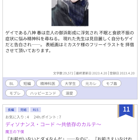
ゲイである八神 春は恋人の御浜彰成に浮気され 不眠と食欲不振の
症状に悩み精神科を尋ねる。 現れた先生は見目麗しく自分もゲイ
だと告白され──。 表紙画はミカスケ様のフリーイラストを 拝借
させて頂いております。
文字数 29,572
最終更新日 2023.4.20
登録日 2023.4.20
BL
短編
精神科医
大学生
元カレ
モブ姦
モブレ
ハッピーエンド
溺愛
11
長編
完結
R15
お気に入り : 4
24h.ポイント : 7
ディソナンス・コード ～共依存のカルテ～
魔王の下僕
『お前がいないとダメなんだ』――なのに、『お前さえいなけれ