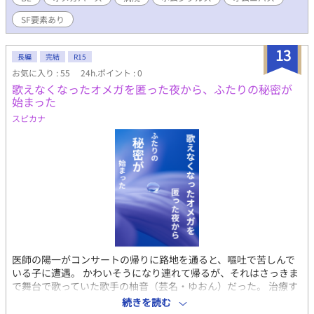
157cm 薄紫のウェーブヘア、明るい銀の瞳 【医師】 夜凍（やと
SF要素あり
う）主治医 年齢：30代後半 身長：175cm 茶色い短髪 静月（し
づき）精神科医 年齢：30代前半 身長：185cm アッシュゴール
ドの長髪、後ろで縛っている 幻智（げんち）リハビリ、データ担
13
長編
完結
R15
当 年齢：40代前半 身長：167cm 黒髪、短髪、メガネ
お気に入り : 55
24h.ポイント : 0
歌えなくなったオメガを匿った夜から、ふたりの秘密が
始まった
スピカナ
医師の陽一がコンサートの帰りに路地を通ると、嘔吐で苦しんで
いる子に遭遇。 かわいそうになり連れて帰るが、それはさっきま
で舞台で歌っていた歌手の柚音（芸名・ゆおん）だった。 治療す
るも声が出ない上に高熱で起きることも出来ない。精神科の医師
続きを読む
として見過ごせない状態で、事務所が捜索しているのはTVで分か