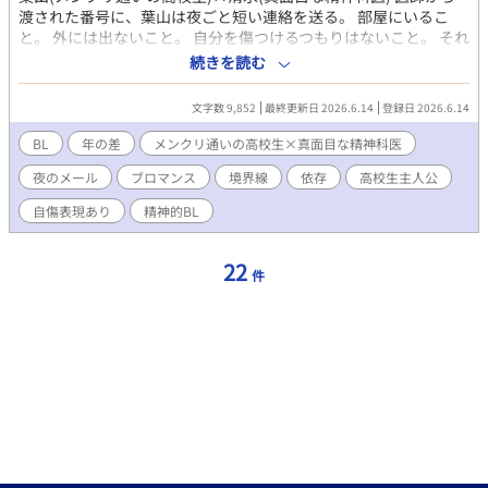
渡された番号に、葉山は夜ごと短い連絡を送る。 部屋にいるこ
と。 外には出ないこと。 自分を傷つけるつもりはないこと。 それ
は、危うい夜を越えるための最低限の報告だった。 けれどある
続きを読む
夜、葉山は決められた項目の最後に、ひとつだけ余計な言葉を付
け足す。 「ラーメンまずかった。」 状態報告ではない。 必要な情
文字数 9,852
最終更新日 2026.6.14
登録日 2026.6.14
報でもない。 本来なら、医師が読む必要のない一文。 それでも清
水は、その言葉を読む。 読んだうえで、「不要です」と返す。 読
BL
年の差
メンクリ通いの高校生×真面目な精神科医
まれることに縋る高校生と、医者の顔を置いていけない男。 境界
夜のメール
ブロマンス
境界線
依存
高校生主人公
線を越えないはずの二人が、たった一文のメールで少しずつ近づ
いていく。 静かな依存、医師と患者、読まれるだけで救われる夜
自傷表現あり
精神的BL
の話。
22
件