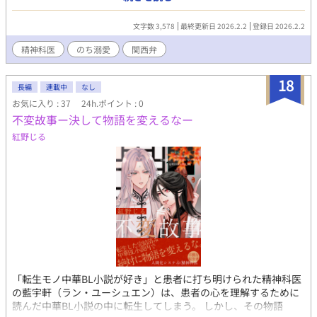
なくなった市川は命を絶つことを選ぶが、勇気を出せず泣いてい
た。 その時、タバコを咥えた、だらしない恰好の精神科医が声を
文字数 3,578
最終更新日 2026.2.2
登録日 2026.2.2
かけたのだった。
精神科医
のち溺愛
関西弁
18
長編
連載中
なし
お気に入り : 37
24h.ポイント : 0
不変故事ー決して物語を変えるなー
紅野じる
「転生モノ中華BL小説が好き」と患者に打ち明けられた精神科医
の藍宇軒（ラン・ユーシュエン）は、患者の心を理解するために
読んだ中華BL小説の中に転生してしまう。 しかし、その物語