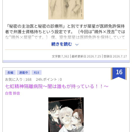
「秘密の主治医と秘密の診療所」と別ですが犀星が医師免許保持
者で弁護士資格持ちという設定です。 〔今回は“鴎外×茂吉”では
な“鴎外×犀星”です。〕 僕、室生犀星は医師免許を保持していて
上野公園の奥にある洋館で無償の診療所を開いているのだが、恋
続きを読む
人の鴎外先生にも秘密にしていた…… ある教授に医学学会に招待
された僕は帝国ホテルの会場にいた。 そこで軍医総監の森鴎外先
文字数 7,362
最終更新日 2026.7.25
登録日 2026.7.17
生、精神科医の権威で青山脳病院の院長の斎藤茂吉先生、そして
近代日本医学の父・北里柴三郎先生と遭遇してしまい……
16
長編
連載中
R18
お気に入り : 168
24h.ポイント : 0
七虹精神隔離病院～闇は誰もが持っている！！～
白雪 鈴音