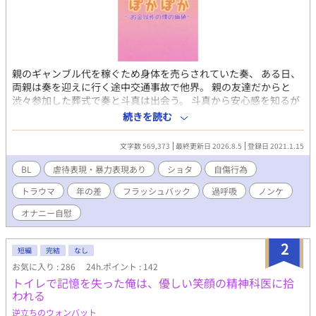
親のギャンブル代を稼ぐため身体を売らされていた奏、 ある日、
両親は奏を迎えに行く途中交通事故で他界。 親の友達だからと
渋々参加した葬式で奏と斗真は出会う。 斗真から安心感を知るが
裏切られることを恐れ前に進めない。 もどかしいけど支えたい。
続きを読む
そんな恋愛ストーリー。 登場人物 福田 奏(ふくだ かなで) 11歳 両
親がギャンブルにハマり金を稼ぐため毎日身体を売って生活して
文字数 569,373
最終更新日 2026.8.5
登録日 2021.1.15
いた。 虐待を受けていた。 対人恐怖症 身長：132ｃｍ 髪は肩にか
かるくらいの長さ、色白、目が大きくて女の子に間違えるくらい
BL
虐待表現・暴力表現あり
ショタ
自傷行為
可愛い顔立ち。髪と目が少し茶色。 向井 斗真(むかい とうま)26歳
トラウマ
年の差
フラッシュバック
過呼吸
ノンケ
職業はプログラマー 一人暮らし 高２の時、2歳の奏とは会ったこ
とがあったがそれ以降会っていなかった。 身長：178ｃｍ 細身、
オナニー自慰
髪は短めでダークブラウン。 小林 透(こばやし とおる)26歳 精神
科医 斗真とは高校の時からの友達 身長：175ｃｍ 向井 直人(むか
2
い なおと) 斗真の父 向井 美香(むかい みか) 斗真の母 向井 杏美(む
短編
完結
なし
かい あみ)17歳 斗真の妹 登場人物はまだ増える予定です。 その都
お気に入り : 286
24h.ポイント : 142
度紹介していきます。
トイレで記憶を失った俺は、優しい笑顔の精神科医に拾
われる
逆立ちのウォンバット