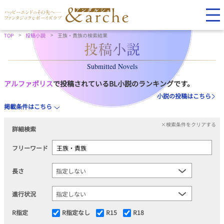
TOP
投稿小説
王族・貴族の検索結果
Submitted Novels
アルファポリス
で投稿されているBL小説のランキングです。
小説の投稿はこちら
掲載条件はこちら
×検索条件をクリアする
詳細検索
フリーワード
長さ
進行状況
R指定
R指定なし
R15
R18