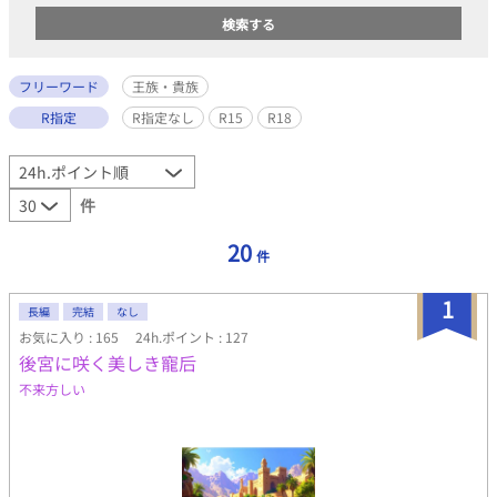
フリーワード
王族・貴族
R指定
R指定なし
R15
R18
件
20
件
1
長編
完結
なし
お気に入り : 165
24h.ポイント : 127
後宮に咲く美しき寵后
不来方しい