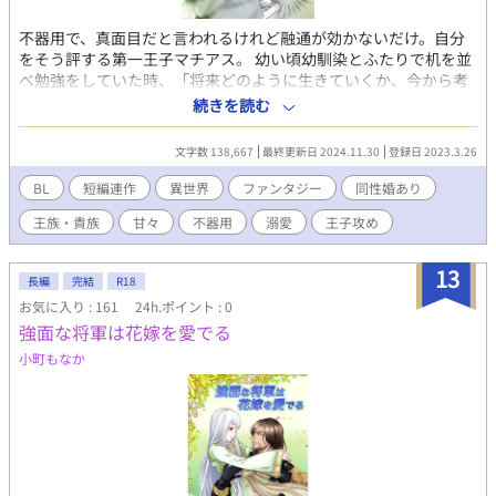
不器用で、真面目だと言われるけれど融通が効かないだけ。自分
をそう評する第一王子マチアス。 幼い頃幼馴染とふたりで机を並
べ勉強をしていた時、「将来どのように生きていくか、今から考
えておくことも大切です」と家庭教師に問われた。 幼馴染カナメ
続きを読む
は真面目な顔で「どこかの婿養子にしてもらうか、男爵位をもら
って生きていきたいです」と言って家庭教師とマチアスを笑わせ
文字数 138,667
最終更新日 2024.11.30
登録日 2023.3.26
た。 今もカナメは変わらない。そんなカナメが眩しくて可愛い。
けれど不器用で融通が効かないマチアスはグッと我慢するのであ
BL
短編連作
異世界
ファンタジー
同性婚あり
る。 ✔︎ 美形第一王子×美人幼馴染 ✔︎ 真面目で自分にも他人にも厳
王族・貴族
甘々
不器用
溺愛
王子攻め
しい王子様（を目指して書いてます） ✔︎ 外見に似合わない泣き虫
怖がり、中身は平凡な受け ✔︎ 美丈夫が服着て歩けばこんな人の第
一王子様は、婚約者を（仮にそう見えなくても）大変愛していま
13
長編
完結
R18
す。 ✔︎ 美人でちょっと無口なクールビューティ（擬態）婚約者
お気に入り : 161
24h.ポイント : 0
は、心許す人の前では怖がり虫と泣き虫が爆発する時がありま
強面な将軍は花嫁を愛でる
す。 🗣️『密着！カナメ様の学園生活』連載中。 ➡︎ 章や作品タイ
トルの頭に『★』があるものは、個人サイトでリクエストしてい
小町もなか
ただいたものです。こちらではいただいたリクエスト内容やお礼
などの後書きを省略させていただいています。 ➡︎ 婚約式後設定に
は『✿』が付いています。 🔺ATTENTION🔺 【「セーリオ様」
「カムヴィ様」共通の話 】 こちらに入っているものは『セーリオ
様の祝福』と『セーリオ様の祝福：カムヴィ様の言う通り』の両
設定共通の話です。 【 感想欄のネタバレフィルター 】 『密着！