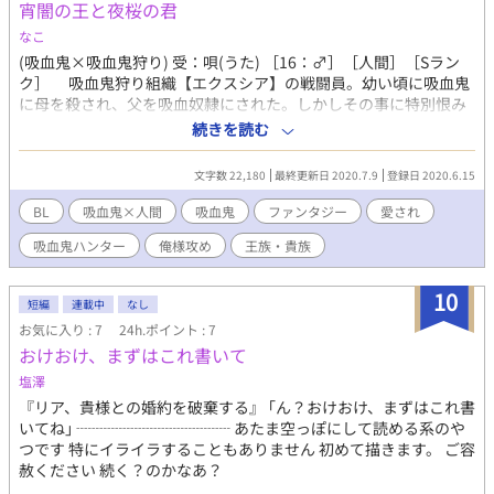
宵闇の王と夜桜の君
なこ
(吸血鬼×吸血鬼狩り) 受：唄(うた) ［16：♂］［人間］［Sラン
ク］ 吸血鬼狩り組織【エクスシア】の戦闘員。幼い頃に吸血鬼
に母を殺され、父を吸血奴隷にされた。しかしその事に特別恨み
を抱いているわけでもなく、飄々としている。ガタイは良くない
続きを読む
が、並外れた戦闘センスで手当り次第吸血鬼を手にかける過激
派。基本丁寧語。 攻：御門 司(みかど つかさ) ［23：♂］［吸血
文字数 22,180
最終更新日 2020.7.9
登録日 2020.6.15
鬼］［王族］ 【宵闇の王】と呼ばれ、崇められる歴代最強の吸
血鬼で、第1王子。体質上Aランク以上の人間の血液しか摂取でき
BL
吸血鬼×人間
吸血鬼
ファンタジー
愛され
ないため、普段は父王から支給される彼の吸血奴隷の血液を摂取
吸血鬼ハンター
俺様攻め
王族・貴族
している。自分だけの【運命】を探している。
10
短編
連載中
なし
お気に入り : 7
24h.ポイント : 7
おけおけ、まずはこれ書いて
塩澤
『リア、貴様との婚約を破棄する』 ｢ん？おけおけ、まずはこれ書
いてね｣ ┈┈┈┈┈┈┈┈┈┈ あたま空っぽにして読める系のや
つです 特にイライラすることもありません 初めて描きます。 ご容
赦ください 続く？のかなあ？