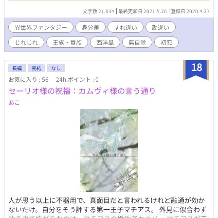
た。 思えば俺は彼の事を何も知らない。 そろそろ諦めればいいの
文字数 21,034
最終更新日 2021.5.20
登録日 2020.4.23
にと思いながらも、ずるずると待つ事を辞められない。 ある年、
街に彼そっくりな旅人がやってきて、物語はゆっくり動き出す。
異世界ファンタジー
身分差
すれ違い
勘違い
自覚のないまま拗らせた恋の行方とは。
じれじれ
王族・貴族
西洋風
無自覚
初恋
18
長編
完結
なし
お気に入り : 56
24h.ポイント : 0
セーリオ様の祝福：カムヴィ様の言う通り
あこ
人が思う以上に不器用で、真面目だと言われるけれど融通が効か
ないだけ。自分をそう評する第一王子マチアス。 外見に似合わず