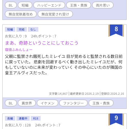
の占いの館》に第一騎士団の団長、クレイン侯爵家の嫡男アルバ
BL
短編
ハッピーエンド
王族・貴族
両片思い
ート(32)が訪ねてくる。 ノアは能力を使って、アルバートの『初
無自覚執着攻め
無自覚愛され受け
恋の相手に会いたい』と言う願いを叶えるようとするが、アルバ
ートの真面目で優しい人柄に触れいくうちに、ついうっかりアル
バートを好きになってしまう。 真面目で一途な騎士団長×前向き
8
短編
完結
なし
に生きる国民思いの第五王子 いろいろツッコミ所があるお話です
お気に入り : 9
24h.ポイント : 7
が、温かい目で読んでいただけたら嬉しいです。 ( )は心の声で
まあ、奇跡ということにしておこう
す。 Rシーンは※付けます。 ※画像はpicrewさんよりお借りしま
した。
寝頭ふみんしょー
父親に監禁され餓死したミレイユ 目が覚めると監禁される数日前
に戻っていた。 悲劇を回避するべく動き出したミレイユだが、何
もしていないのに未来が変わっていく その中心にいたのが隣国の
皇王アルヴィスだった。
文字数 14,867
最終更新日 2026.2.19
登録日 2026.2.16
BL
異世界
イケメン
ファンタジー
王族・貴族
9
長編
連載中
R18
お気に入り : 128
24h.ポイント : 7