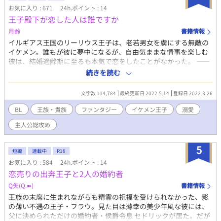
ぶってください。 Rは18と15の中間程度です(当社比)。 ※付けま
お気に入り : 671
24h.ポイント : 14
す。 全6話の予定です。 ※画像はpicrewさんよりお借りしまし
王子殿下が恋した人は誰ですか
た。 Xアカウント(@wawawa_o_o_)
月齢
書籍情報
イルギアス王国のリーリウス王子は、老若男女を虜にする無敵の
イケメン。誰もが彼に夢中になるが、自由気ままな情事を楽しむ
彼は、結婚適齢期に至るも本気で恋をしたことがなかった。 ――
仮装舞踏会の夜、運命の出会いをするまでは。 「私の結婚相手
続きを読む
は、彼しかいない」 一夜の情事ののち消えたその人を、リーリウ
スは捜す。 仮面を付けていたから顔もわからず、手がかりは「抱
文字数 114,784
最終更新日 2022.5.14
登録日 2022.3.26
けばわかる、それのみ」というトンデモ案件だが、親友たちに協
力を頼むと（一部強制すると）、優秀な心の友たちは候補者を五
BL
王族・貴族
ファンタジー
イケメン王子
溺愛
人に絞り込んでくれた。そこにリーリウスが求める人はいるのだ
主人公総攻め
ろうか。 「当たりが出るまで、抱いてみる」 優雅な笑顔でとんで
もないことをヤらかす王子の、彼なりに真剣な花嫁さがし。 ※性
モラルのゆるい世界観。主人公は複数人とあれこれヤりますの
5
短編
連載中
R18
で、苦手な方はご遠慮ください。何でもありの大人の童話とご理
お気に入り : 584
24h.ポイント : 14
解いただける方向け。
恋売りの出奔王子と2人の婚約者
Q矢(Q.➽)
書籍情報
王族の末席に生まれながらも精霊の祝福を受けられなかった、影
の薄い不遇の王子・フラウ。見た目は薄幸の美少年風な彼には、
父に決められただけの婚約者・侯爵令息 セドリックが居た。だが