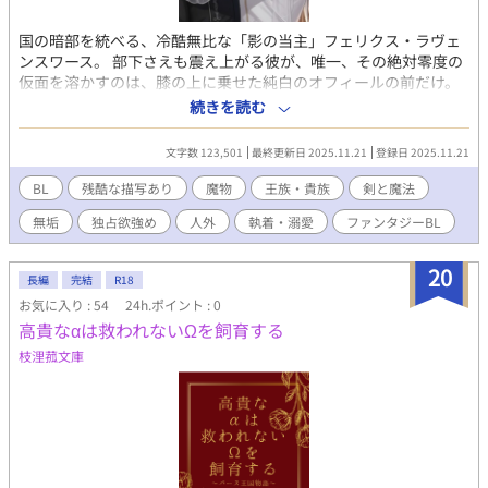
国の暗部を統べる、冷酷無比な「影の当主」フェリクス・ラヴェ
ンスワース。 部下さえも震え上がる彼が、唯一、その絶対零度の
仮面を溶かすのは、膝の上に乗せた純白のオフィールの前だけ。
唯一溺愛する純白の愛人オフィールには、「秘密」があった。そ
続きを読む
の正体は、フェリクスだけが知る「白蛇の魔物」。 「お前は、俺
の『至宝』だ」 惜しみない愛と、重すぎる独占欲で、オフィール
文字数 123,501
最終更新日 2025.11.21
登録日 2025.11.21
を溺愛し、完璧な「鳥かご」で守るフェリクス。 その冷酷な「権
力」は、ただ一人、純白のオフィールを、誰の目にも触れさせぬ
BL
残酷な描写あり
魔物
王族・貴族
剣と魔法
よう「独占」するためだけに使われる。 「その肌に、俺以外の
無垢
独占欲強め
人外
執着・溺愛
ファンタジーBL
『熱』を、与えるな」 夜ごと寝室で繰り返される、官能の儀式。
主人の重すぎる独占欲を、オフィールは、最高の「快楽」として
受け入れ、その白い肌を、愛らしい声で喘がせながら、甘く、蕩
20
長編
完結
R18
けていく。 ＿＿＿＿＿＿＿＿＿＿＿ ⚠︎人外受け
お気に入り : 54
24h.ポイント : 0
高貴なαは救われないΩを飼育する
枝浬菰文庫