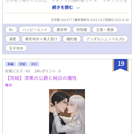
泣き虫で怖がりなのは、マチアスの婚約者カナメ。 マチアスが王
太子にならないと決まったからこそ結ばれた婚約だったのだが、
続きを読む
ある日事態は急転する。 ✔︎ 美形第一王子×美人幼馴染 ✔︎ 真面目で
自分にも他人にも厳しい王子様（を目指して書いてます） ✔︎ 外見
文字数 164,377
最終更新日 2024.3.8
登録日 2023.4.30
に似合わない泣き虫怖がり、中身は平凡な受け ✔︎ 美丈夫が服着て
歩けばこんな人の第一王子様は、婚約者を（仮にそう見えなくて
BL
ハッピーエンド
異世界
同性婚
王族・貴族
も）大変愛しています。 ✔︎ 美人でちょっと無口なクールビューテ
溺愛
美形攻め×美人受け
婚約者
アンダルシュノベルズb
ィ（に擬態している）婚約者は、心許す人の前では怖がりの虫と
泣き虫が爆発する時があります。 🔺ATTENTION🔺 この話は『セ
王子攻め
ーリオ様の祝福』では王太子にならない第一王子マチアスが『王
太子になったらどうなるのか』という「もしも」の世界のお話で
19
す。 キャラクターの設定などは全て『セーリオ様の祝福』そのま
長編
完結
R18
まで変わりありませんが、『セーリオ様の祝福』に比べればシリ
お気に入り : 43
24h.ポイント : 0
アスなお話です。 【 一部番外編の掲載先について 】 『セーリオ
【完結】漆黒の公爵と純白の魔性
様の祝福』と『セーリオ様の祝福：カムヴィ様の言う通り』共通
舞米
の番外編は『セーリオ様の祝福』コンテンツ内にあります。 【 感
想欄のネタバレフィルターについて 】 『1話〜3話目』までの感想
は基本的に設定は致しません。 それ以降の話に関する感想につき
ましては、どのようなコメントであってもネタバレフィルターを
かけさせていただく予定です。 ただ物語に触れない形の感想（誤
字のご連絡など）についてはこの限りではありません。