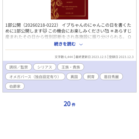
1部公開（20260218-0222） イブちゃんのにゃんこの日を書くた
めに1部公開します🐱 この機会にお楽しみください🥰 ＊あらすじ
産まれたその日から性別診断をされ各施設に振り分けられる。 Ω
の中でも男Ωは多く奴隷として扱われる。 βやαは特別な施設に預
続きを読む
けられ教育を受ける。 特にβの役職は広く 騎士・医者・警備・料
理人・獣医……etc と教育の入り口は広くある。 αは高貴なαとし
文字数 6,444
最終更新日 2023.12.5
登録日 2023.12.3
て貴族の屋敷に送られる。 得意分野を活かし生活する。 続きは本
編にて…→ -------------*-----------------------*-----------------------------
誘拐／監禁
シリアス
王族・貴族
*--------------------*---------- 2/20 まで続きはDLsiteにてお楽しみ
オメガバース（独自設定有り）
異国
飼育
眉目秀麗
ください。 好きかも、続きが気になるかもと思ったら【お気に入
り】一票をお願いします。 ※性描写多く含みます。 ※文章の無断
伯爵家
転載禁止。 ※オメガバース物語
20
件