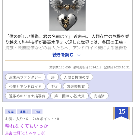
第一巻。カップリングとしては毎巻読み切り。根底の話は５巻で
終了です。
「僕の新しい護衛。君の名前は？」 近未来。 人類存亡の危機を乗
り越えて科学技術が最高水準まで達した世界では、各国の王族・
貴族・政府閣僚などの要人たちへ、アンドロイド機による護衛を
付けることが通例になっていた。 とある島国のヤマト王国では、
続きを読む
王宮を襲ったテロで、王子付き護衛アンドロイドを失っていた。
早急な護衛機の補填が求められる中、自堕落な生活を送る天才ア
文字数 120,059
最終更新日 2024.1.8
登録日 2023.10.31
ンドロイド開発技術者に白羽の矢が立つ。 24時間以内に、代わり
の護衛機を納品するよう命令を受けた彼が出した決断は… 運命の
近未来ファンタジー
SF
人間と機械の愛
いたずらで、突然護衛機としての道を歩むことになったあるアン
少年とアンドロイド
主従
凌辱表現有
ドロイドと、彼を取り巻く人間や機械たちとの交接を描く、近未
来SFファンタジー。 ◆完結済(2023/11/24) ◆注意事項(下記ご心
過激めのリョナ描写有
第11回BL小説大賞
完結済
配な方は作品閲覧をお控え下さい) ・一部年齢制限表現有(各ペー
ジ冒頭で判別出来るようにします) ・フェティシズム要素有。 ・
15
割と残酷なリョナ描写有。若干の怪我(流血)描写有。
長編
連載中
R18
お気に入り : 6
24h.ポイント : 0
帰れなくてもいっか
鳥宮 士輝(とりみや しき)