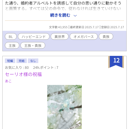
た通り、婚約者アルベルトを誘惑して自分の思い通りに動かそう
と画策する。すべては父の命令で、従わなければ生きていけない
と思っていたのに、アルベルトと過ごすうちにリネーは自分の本
続きを読む
当に望むことに気が付いてしまう。 「……実は、恥ずかしなが
ら、一目惚れで。リネー……は覚えてないと思いますが、一度俺
文字数 43,955
最終更新日 2025.7.17
登録日 2025.7.17
に声を掛けてくれたことがあるんです」 「え」 「随分と昔の事な
ので……王家の主催ダンスパーティーで一緒に踊らないかと声を
BL
ハッピーエンド
異世界
オメガバース
貴族
掛けてくれて、それですっかり」 純朴で気高く、清々しい青年を
王族
王族・貴族
前にして、リネーは自身の策略にアルベルトを巻き込んでしまう
ことに日に日に罪悪感を覚えるようになる。 けれど実はアルベル
トにはある思惑がありーーーーー。
12
短編
完結
なし
お気に入り : 80
24h.ポイント : 7
セーリオ様の祝福
あこ