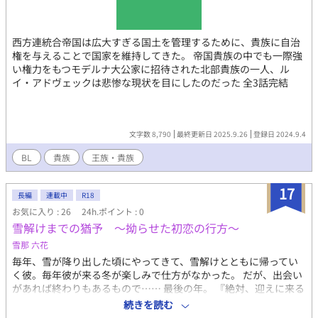
西方連統合帝国は広大すぎる国土を管理するために、貴族に自治
権を与えることで国家を維持してきた。 帝国貴族の中でも一際強
い権力をもつモデルナ大公家に招待された北部貴族の一人、ル
イ・アドヴェックは悲惨な現状を目にしたのだった 全3話完結
文字数 8,790
最終更新日 2025.9.26
登録日 2024.9.4
BL
貴族
王族・貴族
17
長編
連載中
R18
お気に入り : 26
24h.ポイント : 0
雪解けまでの猶予 〜拗らせた初恋の行方〜
雪那 六花
毎年、雪が降り出した頃にやってきて、雪解けとともに帰ってい
く彼。毎年彼が来る冬が楽しみで仕方がなかった。 だが、出会い
があれば終わりもあるもので…… 最後の年。 『絶対、迎えに来る
から待ってて』 そう言い残して、彼は帰って行った。 その言葉を
続きを読む
何の根拠もなく信じていたが――翌年もその翌年も彼は来なかっ