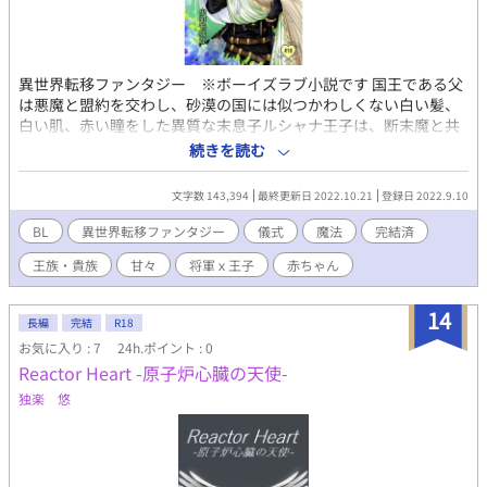
カナメ様の学園生活』に関しては3話目以降に関するものについて
はどのようなコメントであっても、ネタバレフィルターを使用し
ます。 また、読み切り短編に対していただいたコメントは基本的
にネタバレフィルターを使用しません。ご留意ください。 【 『運
異世界転移ファンタジー ※ボーイズラブ小説です 国王である父
命なんて要らない』とのクロスオーバー 】 こちらで更新する『運
は悪魔と盟約を交わし、砂漠の国には似つかわしくない白い髪、
命なんて要らない』のキャラクターが登場する話に関しては、
白い肌、赤い瞳をした異質な末息子ルシャナ王子は、断末魔と共
『セーリオ様の祝福』及び『セーリオ様の祝福：カムヴィ様の言
に生贄として短い生涯を終えた。 死んだはずのルシャナが目を覚
う通り』どちらの設定でも存在する共通の話として書いておりま
続きを読む
ましたそこは、ノースフィリアという魔法を使う異世界だった。
す。ご留意ください。 また、クロスオーバー先の話を未読でも問
伝説の『白き異界人』と言われたのだが、魔力のないルシャナは
題ないように書いております。 一応、『運命なんて要らない』の
文字数 143,394
最終更新日 2022.10.21
登録日 2022.9.10
戸惑うばかりだ。 二度とあちらの世界へ戻れないと知り、将軍マ
登場人物は『セーリオ様の祝福：カムヴィ様の言う通り』には登
ンフリートが世話をしてくれることになった。優しいマンフリー
場しているのですが、このようになっています。 ➡︎『運命なんて
BL
異世界転移ファンタジー
儀式
魔法
完結済
トに惹かれていくルシャナ。 だがその思いとは裏腹に、ルシャナ
要らない』の舞台であるハミギャ国の第二王子であるアーロンは
王族・貴族
甘々
将軍ｘ王子
赤ちゃん
の置かれた状況は悪化していった――寿命が減っていくという奇
マチアスの友人です。出会ってからずっといわゆる文通をしてい
妙な現象が起こり始めたのだ。このままでは命を落としてしま
ます。 ➡︎アーロンの婚約者はノアという同じ歳の男の子です。精
う。 死へのカウントダウンを止める方法はただ一つ。この世界の
霊になんだか愛されています。
14
長編
完結
R18
住人と結婚をすることだった。 マンフリートが立候補してくれた
お気に入り : 7
24h.ポイント : 0
のだが、好きな人に同性結婚を強いるわけにはいかない。 だから
Reactor Heart -原子炉心臓の天使-
拒んだというのに嫌がるルシャナの気持ちを無視してマンフリー
トは結婚の儀式である体液の交換――つまり強引に抱かれたの
独楽 悠
だ。 だが儀式が終了すると誰も予想だにしない展開となり……。
鈍感な将軍と内気な王子のピュアなラブストーリー ※すでに同人
誌発行済で一冊完結しております。 一巻のみ無料全話配信。 すで
に『ムーンライトノベルズ』にて公開済です。 全５巻完結済みの