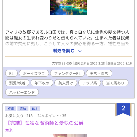
フィリの故郷であるルロ国では、真っ白な肌に金色の髪を持つ人
間は魔女の生まれ変わりだと伝えられていた。生まれた者は民衆
の前で焚刑に処し、こうして人々の安心を得る一方、犠牲を当た
り前のように受け入れている国だった。 フィリもまた雪のような
続きを読む
肌と金髪を持って生まれ、来るべきときに備え、地下の部屋で閉
じ込められて生活をしていた。第四王子として生まれても、処刑
文字数 99,055
最終更新日 2026.2.28
登録日 2025.8.16
への道は免れられなかった。 そんなフィリの元に、縁談の話が舞
い込んでくる。 縁談の相手はファルーハ王国の第三王子であるヴ
BL
ボーイズラブ
ファンタジーBL
王族・貴族
ァシリス。顔も名前も知らない王子との結婚の話は、同性婚に偏
溺愛/執着
年下攻め
美人受け
アラブ系
当て馬あり
見があるルロ国にとって、フィリはさらに肩身の狭い思いをす
る。 ファルーハ王国は砂漠地帯にある王国であり、雪国であるル
ハッピーエンド
ロ国とは真逆だ。縁談などフィリ信じず、ついにそのときが来た
と諦めの境地に至った。 情報がほとんどないファルーハ王国へ向
2
かうと、国を上げて祝福する民衆に触れ、処刑場へ向かうものだ
短編
完結
R18
とばかり思っていたフィリは困惑する。 狼狽するフィリの元へ現
お気に入り : 218
24h.ポイント : 35
れたのは、浅黒い肌と黒髪、サファイア色の瞳を持つヴァシリス
【完結】孤独な魔術師と愛執の公爵
だった。彼はまだ成人にはあと二年早い子供であり、未成年と婚
舞米
姻の儀を行うのかと不意を突かれた。 縁談の持ち込みから婚儀ま
でが早く、しかも相手は未成年。そこには第二王子であるジャミ