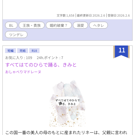
文字数 1,658
最終更新日 2026.2.6
登録日 2026.2.6
BL
王族・貴族
婚約破棄？
溺愛
ヘタレ
ツンデレ
11
短編
完結
R18
お気に入り : 109
24h.ポイント : 7
すべてはてのひらで踊る、きみと
おしゃべりマドレーヌ
この国一番の美人の母のもとに産まれたリネーは、父親に言われ