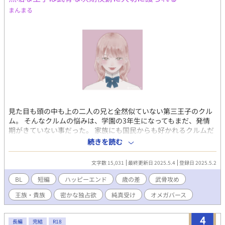
まんまる
見た目も頭の中も上の二人の兄と全然似ていない第三王子のクル
ム。 そんなクルムの悩みは、学園の3年生になってもまだ、発情
期がきていない事だった。 家族にも国民からも好かれるクルムだ
が、何となく王城に居づらくて、度々城下の孤児院に出向いて
続きを読む
は、子供と一緒に遊んでいた。 そんなクルムを付かず離れず守る
のが、護衛のゾルヴィ侯爵家の嫡男ライオネルだった。 そんなあ
文字数 15,031
最終更新日 2025.5.4
登録日 2025.5.2
る日、孤児院に向かっていたクルムが事件に巻き込まれてしま
う。 恋に臆病な二人が初恋を実らせて幸せになるまで。 無口で武
BL
短編
ハッピーエンド
歳の差
武骨攻め
骨な次期侯爵(28)×純真無垢な第三王子(18) 《愛する公爵と番に
王族・貴族
密かな独占欲
純真受け
オメガバース
なりましたが、大切な人がいるようなので身を引きます》の最終
話に出てきた二人の話ですが、この話だけで独立させています。
ニつの話に齟齬があるかもしれませんが、その時はそっと目をつ
4
長編
完結
R18