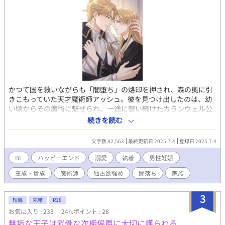
ルの思惑が隠されていて──。
かつて国を救いながらも「闇堕ち」の烙印を押され、森の奥に引
きこもっていた天才魔術師アッシュ。彼を見つけ出したのは、幼
い頃からその魔術に魅せられ、一途に想い続けたカランウェル公
爵アルフレッドだった。度重なる拒絶にもめげず、ひたすら愛を
続きを読む
注ぎ続けた公爵の情熱が、凍てついた魔術師の心を溶かしてい
く。しかし、男同士の愛には、貴族社会のしがらみが立ちはだか
文字数 82,563
最終更新日 2025.7.4
登録日 2025.7.4
り……？ これは、孤独な魂が真実の愛と家族を得て、奇跡を紡ぎ
出す、壮大な物語。 ＿＿＿＿＿＿＿＿＿＿＿＿ R18には※付けて
BL
ハッピーエンド
溺愛
執着
男性妊娠
ます。
王族・貴族
魔術師
独占欲強め
闇落ち
家族
3
短編
完結
R18
お気に入り : 233
24h.ポイント : 28
無垢な王子は武骨な次期侯爵に大切に護られる