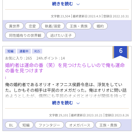
ある時、他国の王子であるシンがフラウに一目惚れした事で、セ
続きを読む
ドリックとの婚約を白紙に戻し、国家間の同盟の為に新たな婚約
を結ぼうではないかという流れに…。 今まで不仲だったのに何故
文字数 23,504
最終更新日 2023.4.9
登録日 2022.10.31
かそれに抵抗するセドリックと、略奪する気満々のシンに嫌気が
さし、フラウは自分の宮に閉じこもってしまう。 そんな時、遅れ
異世界
恋愛
執着/溺愛
王族・貴族
婚約
ばせながらにフラウに精霊の祝福が授けられる。その力がまあま
同性婚有りの世界観
逃げたい王子
あ使えるスキルだと踏んだフラウは、それが誰にも知られぬ内に
王宮から姿を消した。 『お嫁さんを探す旅にでます。さがさない
でください。』 という書き置きを残して。 立場ゆえに人生を諦め
6
短編
連載中
R15
かけていたけれど、やっぱり可愛い女性と結婚したい家出王子フ
お気に入り : 265
24h.ポイント : 14
ラウと、フラウとの婚約解消に納得出来ず行方を探すツンデレ元
婚約者は運命の番（笑）を見つけたらしいので俺も運命
婚約、一目惚れしたフラウを捕まえて早く結婚したい現婚約者。
の番を見つけます
まったり更新です。
i
俺の婚約者であるオリオ・オフニス侯爵令息は、浮気をしてい
た。しかもその相手は平民のオメガだった。俺はオリオに問い詰
めようとしたが、偶然にも平民のオメガとオリオが関係を持って
いる現場を目撃してしまった。 翌日、俺は婚約破棄の手紙を受け
続きを読む
取った。 俺はどうしても彼を許すことが出来ず、彼に小さな復讐
をしてやろうと決意する──。
文字数 29,101
最終更新日 2023.10.21
登録日 2023.8.26
BL
短編
ファンタジー
オメガバース
王族・貴族