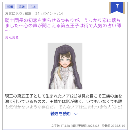
7
短編
完結
R18
お気に入り : 680
24h.ポイント : 14
騎士団長の初恋を実らせるつもりが、うっかり恋に落ち
ました～心の声が聞こえる第五王子は街で人気の占い師
～
まんまる
現王の第五王子として生まれたノア(21)は見た目こそ王族の血を
濃く引いているものの、王城では影が薄く、いてもいなくても誰
も気付かないような存在だ。 そんなノアは生まれつき他人(ひと)
の心の声が聞こえる能力を持っていて、こっそり王城を抜け出し
続きを読む
ては、それを活かして街で占いをやっていた。 18歳で始めた占い
も気付けば3年が経ち、今ではよく当たると評判の人気の占い師に
文字数 47,188
最終更新日 2025.6.5
登録日 2025.5.16
なっていた。 そんなある日、ノアが占いをする《金色(こんじき)