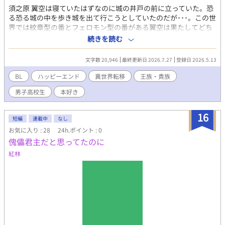
須之原 翼空は寝ていたはずなのに城の井戸の前に立っていた。恐
る恐る城の中を歩き城を出て行こうとしていたのだが･･･。この世
界では紋章型の番とフェロモン型の番がある翼空は果たしてどち
らの型の番に･･･？ 誤って作品を削除してしまったので再投稿しま
続きを読む
した。
文字数 20,946
最終更新日 2026.7.27
登録日 2026.5.13
BL
ハッピーエンド
異世界転移
王族・貴族
男子高校生
本好き
16
短編
連載中
なし
お気に入り : 28
24h.ポイント : 0
傀儡君主だと思ってたのに
紅林