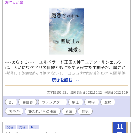
瀬々らぎ凛
ありますが、身体接触は一切ありません。 ※物語上女の子もまぁ
まぁ喋りますが、受けにも攻めにも一切恋愛的な感情は持ってい
ません。 pixiv掲載済。エピローグいつか載せるかも。
- - -あらすじ- - - エルドラード王国の神子ユアン・ルシェルツ
は、大いにワケアリの自他ともに認める役立たず神子だ。魔力が
枯渇して治癒魔法は使えないし、コミュ力が壊滅的ゆえ人間関係
には難しかない。神子の仕事を全うして周囲に認められたくて
続きを読む
も、肝心の魔力はなんと魔物との契約により《他人から愛されな
いと溜まらない》という条件付きだ。完全に詰んでいる。今日も
文字数 103,631
最終更新日 2022.10.22
登録日 2022.10.9
絶賛、嫌われ、疎まれ、悪口を言われ、友だちもなく孤独な中ひ
とり、それでも彼なりに足掻いていた。 さて、ここに王国最強
BL
異世界
ファンタジー
騎士
神子
魔物
の聖騎士が現れたらどうなるだろう？ その名はヴィクト・シュ
爽やか
嫌われからの溺愛
純愛
健気
トラーゼ。聖騎士というのは魔物を倒すことのできる聖属性魔法
を扱う騎士のことで、この男、魔物殲滅を優先するあまり仲間に
迷惑をかけ、謹慎処分としてユアンの近衛騎士をするよう命じら
11
短編
完結
R18
れたのだった。 ヴィクトが一日でも早く隊に復帰するには、ユ