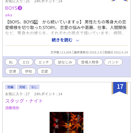
お気に入り : 25
24h.ポイント : 14
いします！
BOYS❸
aika
【BOYS、BOYS2️⃣ から続いています☺︎】 男性たちの等身大の恋
愛模様を切り取ったSTORY。 恋愛の悩みや葛藤、仕事、人間関係
など、等身大の彼らを、それぞれの視点で描いています。 病院、
バンド、大学、空港、アパレル、職業も人生も様々な彼らが、出
続きを読む
会いや別れを繰り返しながら、自分なりの愛を見つけていく物
語。 〜〜〜〜 ♡→渡里優羽 ♤→沢渡仁 ♢→南川梓 ♧→宗馬遥 幼
文字数 113,606
最終更新日 2026.2.8
登録日 2022.6.24
なじみ４人を中心としたそれぞれの世界の人間関係、恋模様を描
いています。 長くなったので、続きを３にしました。 短編のよう
BL
エロ
エッチ
幼なじみ
登場人物多
バンド
に気になった話だけ読んでいただけるように、登場人物紹介を入
空港
学校
恋愛
れてもう少し工夫して書きたいなと思っています。 ドロドロな恋
愛模様、鬼畜、激しいシーンを書くのが好きなので、多くなりが
ちです 恋愛を通して各キャラの個性や考え、成長、などを描きつ
17
短編
完結
なし
つ、R18要素にも力を入れていきたいです♡ 登場人物多数！色々
お気に入り : 27
24h.ポイント : 14
な男の子がいるので、好みの子を応援してくださると嬉しいです
スタッグ・ナイト
♡ 色々なシチュエーションでのエッチ、個性豊かな男の子たちの
愛と快楽を追求していく予定です。 R-18/R18/性描写あり/エロ/エ
須藤慎弥
ッチ/BL/幼なじみ/恋愛/純愛/NTR/浮気/複数/イケメン/美少年/複
数プレイ/変態/上司/部下/先輩/後輩/羞恥プレイ/調教/乱交/同僚/童
顔/同棲/バンド/制服/元彼/元カレ/未練/新彼/彼氏/ 執着/年下/年上/
同級生/略奪/タレ目/片思い/禁断/肉体関係/コスプレ/