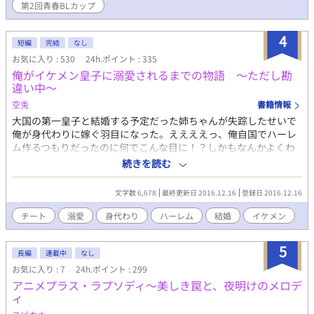
宮坂春紀とうまくやっていけるだろうか……。 松平×宮坂 のふ
第2回青春BLカップ
たりで織りなす青春ドタバタラブコメです！
4
短編
完結
なし
お気に入り : 530
24h.ポイント : 335
俺がイケメン皇子に溺愛されるまでの物語 ～ただし勘
違い中～
空兎
書籍情報
大国の第一皇子と結婚する予定だった姉ちゃんが失踪したせいで
俺が身代わりに嫁ぐ羽目になった。ええええっ、俺自国でハーレ
ム作るつもりだったのに何でこんな目に！？しかもなんかよくわ
からんが皇子にめっちゃ嫌われているんですけど！？このままだ
続きを読む
と自国の存続が危なそうなので仕方なしにチートスキル使いなが
らラザール帝国で自分の有用性アピールして人間関係を築いてい
文字数 6,678
最終更新日 2016.12.16
登録日 2016.12.16
るんだけどその度に皇子が不機嫌になります。なにこれめんど
い。
チート
溺愛
身代わり
ハーレム
結婚
イケメン
5
長編
連載中
なし
お気に入り : 7
24h.ポイント : 299
アニメプラス・ラプソディ～美しき罠と、夜明けのメロデ
ィ