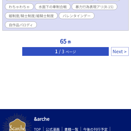
カ月だけ「姫」をやる事になったのだが……。それが本人無自覚
わちゃわちゃ
水面下の牽制合戦
暴力行為表現アリ(R-15)
の熾烈な争いになっていくとは、その時、クラスメイトも本人も
思いもしなかったのだ……。 ※この話は「欠片の軌跡」の「if」
姫制度/騎士制度/姫騎士制度
バレンタインデー
となります。ですが本編とは全然違う話になっていますので、本
編を読んでいなくてもお楽しみ頂けます。 (同じ名前の人が出てく
自作品パロディ
るだけで違う世界の話となりますので、人間関係などもこちらは
こちら、本編は本編で異なっています。) ※本編がBL/R-18作品(特
65
殊嗜好作品)となりますので無関係の不特定多数の方の目にとまる
件
様な外部へのリンク付け等お止め下さい。ご配慮頂けますと幸い
1
/ 3
Next
ページ
です。(LGBTQとBL/R-18作品を好む好まないは異なる事項となり
ますのでご理解頂けますと幸いです。) 【転載禁止】【無許可ﾀﾞｳﾝ
ﾛｰﾄﾞ禁止】
&arche
TOP
公式漫画
書籍一覧
今後の刊行予定