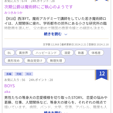
お気に入り : 674
24h.ポイント : 28
アンがきっちり仕事をこなすようにならなくてはならない。だか
次期公爵は魔術師にご執心のようです
らヴィクトはユアンに協力を申し出た。そしてユアンはヴィクト
に人付き合いというものを教えてもらいながら、魔力を溜めるた
みつきみつか
めに奔走を始める。 やがて二人は互いに惹かれ合った。ユアン
【R18】西洋FT。魔術アカデミーで講師をしていた若き魔術師ロ
はヴィクトの頼もしさや誠実さに、ヴィクトはユアンの素直さや
イは、人間関係に疲れ、学術都市の郊外にある小さな研究所の臨
ひた向きさに。だけれどもユアンは気付いてしまった。この体の
時勤務を選んだ。 父の勧めで隣国の商家令嬢との縁談も決まり、
中には魔物が棲んでいる。ヴィクトは魔物を心の底から憎み、一
あとは国を出るまで好きな研究に没頭する日々……と思いきや、
続きを読む
匹残らず殲滅したいと願って生きている。 ――あぁ、僕が初め
ある日やってきたのは、魔術アカデミー勤務の前の城付き魔術師
て好きになった人は、僕を殺す運命にある人だった。 ------------
だった頃の生徒で、公国の次期元首である公爵家の長男ヴィンセ
攻め ヴィクト・シュトラーゼ (23) 【魔物殲滅に命を懸ける王国
文字数 12,968
最終更新日 2024.2.21
登録日 2024.2.18
ント。 「急にいなくなるなんてーーひどいです。先生」 執着系美
最強花形聖騎士 / チャラく見えて一途 / 男前美形 】 × 受け ユア
形次期公爵×無自覚系幼馴染魔術師。 R18は（※）をつけます。
BL
異世界
ハッピーエンド
溺愛
執着
体格差
ン・ルシェルツ (19) 【自身に憑いた魔物の力を借りて治癒魔法を
やや無理矢理ですがハッピーエンドです。 設定ふんわり気味の異
施す神子 / かわいい系美少年 / とにかく健気 】 ◆愛に始まり愛
美形攻め
無自覚受け
無理矢理
世界ファンタジーです（お許しください）。 全六話です。 ※完結
に終わる、ドラマチックな純ファンタジーラブストーリーです！
済です※
◆ありがたいことに 2022年角川ルビー小説大賞、B評価（最終
12
選考）をいただきました。 どうか皆さま、ユアンとヴィクト
長編
完結
R18
の二人を、愛してやってください。 よろしくお願いいたしま
お気に入り : 56
24h.ポイント : 28
す。
BOYS
aika
男性たちの等身大の恋愛模様を切り取ったSTORY。 恋愛の悩みや
葛藤、仕事、人間関係など、等身大の彼らを、それぞれの視点で
描いています。 病院、バンド、大学、空港、アパレル、職業も人
生も様々な彼らが、出会いや別れを繰り返しながら、自分なりの
続きを読む