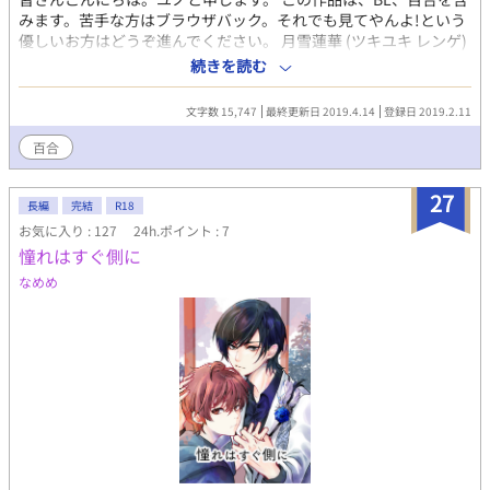
みます。苦手な方はブラウザバック。それでも見てやんよ!という
優しいお方はどうぞ進んでください。 月雪蓮華 (ツキユキ レンゲ)
前世 凄腕スナイパー 今生 図書委員 高1 前世はマフィアの暗殺
続きを読む
者。今生は普通の女子高生という濃い人生を歩んでいるヒロイ
ン。ホモホモしい周りの人間関係にも強く心を持っている。月雪
文字数 15,747
最終更新日 2019.4.14
登録日 2019.2.11
千尋とは義兄妹。基本的には常識人でツッコミ役。たまにぶっ飛
んでる。前世では唯と相棒。涼やかなクール糸美少女。髪は灰色
百合
ロング。料理が人智を越えている。身長166cm。右耳にピアス。
クールな意外とハイテンション受け。 前世の事は全て覚えている
27
日向唯 (ヒナタ ユイ) 前世 凄腕ナイフ使い 今生 風紀委員 高1 前世
長編
完結
R18
はマフィアの暗殺者。明るい可愛い型美少女。髪は白のセミロン
お気に入り : 127
24h.ポイント : 7
グ。身長168cm。普段は常識人。蓮華のことが絡むとぶっ飛ぶ。
憧れはすぐ側に
前世は蓮華と相棒。蓮華の料理が食べられる唯一の人間。 溺愛常
なめめ
識人攻め。赤羽司と幼馴染。 前世の事は何も覚えていない。 赤羽
司 (アカバネ ツカサ) 前世 マフィアのボス 今生 生徒会役員 高1 前
世はマフィアのボス。眉目秀麗、才色兼備で文武両道な凄い人。
髪は深紅(ワインレッド)身長175cm。きっとまだ伸びる。一番ぶ
っ飛んでる。王子様っていうか皇帝。だが丁寧で優しい為、くっ
そモテる。前世は千尋と相棒。 溺愛帝王攻め。前世の事は何も覚
えていない。 月雪千尋 (ツキユキ チヒロ) 前世 マフィアの諜報員
今生 図書委員 高3 前世はマフィアの諜報員。見た目は儚げなイケ
メンだが、口を開けば千年の恋も冷める。髪は灰色。身長
180cm。愉快犯。冷たそうだがノリがいい。地味なだけで目立て