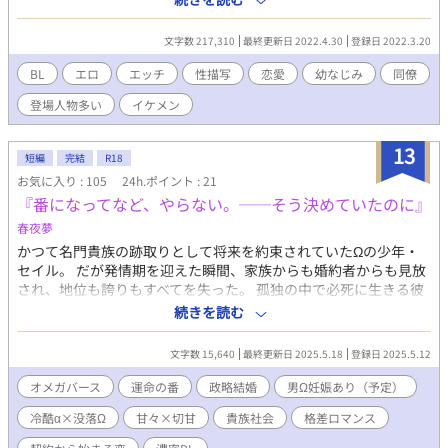
愛を見つけていく物語。 〜〜〜〜 ♡→渡里優羽 ♤→沢渡仁 ♢→
南川梓 ♧→宗馬遥 幼なじみ４人を中心としたそれぞれの人間関
文字数 217,310
最終更新日 2022.4.30
登録日 2022.3.20
係、恋模様を描いています。 恋愛を通して各キャラの個性や考
え、成長、などを描きつつ、R18要素にも力を入れていきたいで
BL
エロ
エッチ
性描写
恋愛
幼なじみ
同僚
す♡ 登場人物多数！色々な男の子がいるので、好みの子を応援し
登場人物多い
イケメン
てくださると嬉しいです♡ 色々なシチュエーションでのエッチ、
個性豊かな男の子たちの愛と快楽を追求していく予定です。 R-
18/R18/性描写あり/エロ/エッチ/BL/幼なじみ/恋愛/純愛/NTR/浮
13
短編
完結
R18
気/複数/イケメン/美少年/複数プレイ/変態/上司/部下/先輩/後輩/羞
お気に入り : 105
24h.ポイント : 21
恥プレイ/調教/乱交/同僚/童顔/同棲/バンド/制服/元彼/元カレ/未
『番になってなど、やらない。──そう決めていたのに』
練/新彼/彼氏/ 執着/年下/年上/同級生/略奪/タレ目/片思い/禁断/肉
体関係/コスプレ/
春夜夢
かつて名門貴族の跡取りとして将来を約束されていたΩの少年・
セイル。 だが発情期を迎えた瞬間、家族からも婚約者からも見放
され、地位も誇りもすべてを失った。 孤独の中で必死に生きる彼
のもとに、ある日「君を“買いたい”という貴族が現れた」との知
続きを読む
らせが届く。 現れたのは、かつてセイルを拒絶した冷酷なα──
リオン・フェルセスだった。 「偽りでもいい。番として“共に在
文字数 15,640
最終更新日 2025.5.18
登録日 2025.5.12
れ”」 憎しみと未練が交錯する中、二人は再び契約で結ばれる。
けれど、それは“ただの契約”では終わらなかった──。 偽りから
オメガバース
運命の番
政略結婚
男Ω妊娠あり（予定）
始まる、歪で甘い運命の番の物語。 登場人物 ◆セイル・ユルグレ
冷酷α×没落Ω
甘々×切甘
貴族社会
格差ロマンス
イン（19歳） 元・侯爵家の嫡男。Ω。 異常なほど番との相性が低
く、長らく“番を持てないΩ”として冷遇される。 幼い頃からαと認