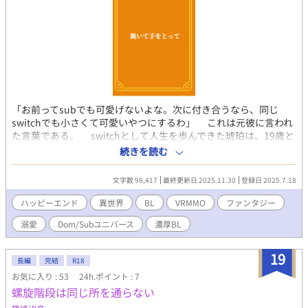
「お前ってsubでも可愛げないよな。次に付き合うなら、同じ
switchでも小さくて可愛いやつにするわ」 これは元彼に言われ
た言葉である。 switchとして人生を歩んできた琥珀は、19歳と
いう若さで人間関係に嫌気が差していた。domと付き合えば「本
続きを読む
物のsubの方が可愛い」と言われ、subと付き合えば「怖いからプ
レイ以外ではsubがいい」と言われる。 琥珀は支配されたい
文字数 98,417
最終更新日 2025.11.30
登録日 2025.7.18
subの性質が強いのに、性格や長身からdomとして扱われること
が多かった。 そんな傷付いた琥珀を見かねて、親友の萩原はと
ハッピーエンド
異世界
BL
VRMMO
ファンタジー
あるゲームを勧めた。いま世間で一番人気なVRMMOゲームである
溺愛
Dom/Subユニバース
濃厚BL
それは、リアルな世界観でNPCとの会話も本物の人間と話してい
るようだと話題の作品だ。 『アンデレヴェルトオンライン』 通
称AWOと呼ばれるこのゲームの世界で、ダイナミクスのことを忘
19
長編
完結
R18
れて過ごしてみるのもいいかもしれない。でも恋愛だけはしない
お気に入り : 53
24h.ポイント : 7
でおこう。本当の自分を知ったらきっと幻滅されるから。 そん
螺旋階段は同じ所を通らない
な期待と、少しの不安を胸に琥珀は仮想空間の世界に足を踏み入
れた＿＿＿＿それなのに、どうして好みドンピシャのNPCが口説