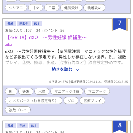
められずにいた。 そんな六槍には秘密があった。クレアという
シリアス
甘々
日常
健気受け
執着攻め
星に祖先を持つ「レプ」という種族の末裔であり、人間のエネル
ギーを取り込まなければ生きていけない存在だった。かつては
「鬼」と呼ばれたこともあるという。その秘密を打ち明けられた
7
長編
連載中
R18
朝陽は、六槍に信頼されたことを喜び、彼の特別な友人になれた
お気に入り : 107
24h.ポイント : 56
と思っていた。 一方、朝陽自身も大きな問題を抱えていた。親
【※R-18】αXΩ 〜男性妊娠 候補生〜
子鑑定によって、自分を育ててくれた父・倉口と血の繋がりがな
いことが判明したのだ。本当の父親である谷本から面会を求めら
aika
れる。母と兄は対立し、倉口は酒に溺れ、家族は壊れていく。朝
αXΩ 〜男性妊娠候補生〜 【※閲覧注意 マニアックな性的描写
陽は深く傷つきながらも、それでも前を向こうとしていた。 そ
など多数出てくる予定です。男性しか存在しない世界。BL、複数
んなある日、六槍に連れられて訪れた占いの館で、朝陽は不思議
プレイ、乱交、陵辱、出産、治療行為など】独自設定多めです。
な予言を受ける。引き当てたタロットカードは「魔術師」。似た
閲覧ご注意ください。 宇宙戦争により人類は滅亡の危機を迎えて
続きを読む
人に助けられると言われ、朝陽の前に現れたのは、プラセルコー
いた。 男性のみが残された世界で、人類存続をかけた「男性妊
ポレーションの社長・黒崎一貴だった。朝陽はモデルの仕事が決
娠」のための研究が進んでいる。 妊娠させる能力値が高い者を
定し、再びプラセルに関わることになった。そこで六槍との距離
文字数 24,676
最終更新日 2024.11.21
登録日 2023.6.25
α（カリスマ性があるエリートが多い）、妊娠可能な遺伝子を持つ
も少しずつ縮まっていく。 人を愛する資格などないと思ってい
男性をΩ（出産の能力が高い男性）と分類し、研究所において妊
BL
妊娠
出産
マニアック注意
マニアック
た六槍は、朝陽と出会い、初めて恋を知る。朝陽もまた、血の繋
娠に向けた治療が行われていた。 とある研究所で妊娠出産を目指
がりだけではない関係を知る。孤独と秘密を抱えた二人は、本当
オメガバース（独自設定有り）
グロ
医療プレイ
す、候補生たちの日々を描く物語。 ４人のαには、気に入った候
の意味で心を通わせることができるのか。傷つくことを恐れる医
補生（Ω）を種付けする権利が与えられている。 α、Ωともに妊娠
複数プレイ
学生と、恋を知らない“鬼”の末裔が紡ぐ、優しく切ないヒューマ
確率を高めるため、医師により様々な実験、治療が施されいた。
ンラブストーリー。 「鳴弦の天使～あの日に出会った旋律」「森
泥沼な人間関係や、それぞれの思惑が交差する、マニアックな物
林の星空少年～あの日のメエメエ」「クリスタルアイズ～君に溺
8
語になる予定です。。閲覧ご注意ください。
長編
完結
R18
れて眠る～」「クロス・クローズ～ほどけない視線～」にも登場
お気に入り : 133
24h.ポイント : 56