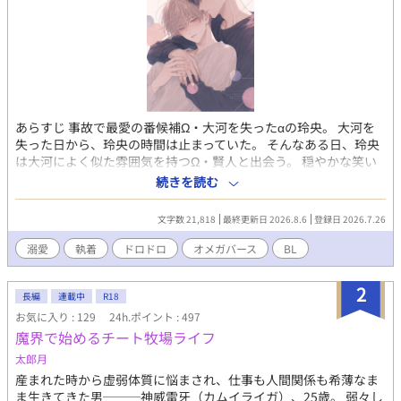
あらすじ 事故で最愛の番候補Ω・大河を失ったαの玲央。 大河を
失った日から、玲央の時間は止まっていた。 そんなある日、玲央
は大河によく似た雰囲気を持つΩ・賢人と出会う。 穏やかな笑い
方。 人を優先してしまう性格。 そして、どこか寂しげな横顔。 玲
続きを読む
央は賢人に告げる。 「愛することはできない。」 「それでもいい
なら、傍にいてほしい。」 大河の代わり。 賢人はそれを理解した
文字数 21,818
最終更新日 2026.8.6
登録日 2026.7.26
上で、玲央の隣を選んだ。 やがて玲央は気づく。 賢人は大河では
ない。 けれど、大河よりも賢人を目で追っている自分に。 賢人の
溺愛
執着
ドロドロ
オメガバース
BL
笑顔に安堵し、 賢人の涙に胸を痛め、 賢人がいない部屋に耐えら
れなくなっていく。 そんな中、賢人に真っ直ぐな好意を向ける
2
α・瑛二が現れる。 賢人を一人の人間として見て、 代用品ではな
長編
連載中
R18
く、 「賢人自身」を愛そうとする男。 その存在は、玲央の中に眠
お気に入り : 129
24h.ポイント : 497
っていた独占欲を暴き出した。 誰と話したのか。 どこへ行ったの
魔界で始めるチート牧場ライフ
か。 なぜ笑ったのか。 なぜ自分ではない男の名前を呼ぶのか。
太郎月
玲央の愛は、次第に形を失っていく。 瑛二の仕事を奪い、 人間関
産まれた時から虚弱体質に悩まされ、仕事も人間関係も希薄なま
係を壊し、 賢人の周囲から少しずつ居場所を消していく。 賢人の
ま生きてきた男───神威雷牙（カムイライガ）、25歳。 弱々し
世界から、 玲央以外の選択肢を消していく。 「お前が悪いん