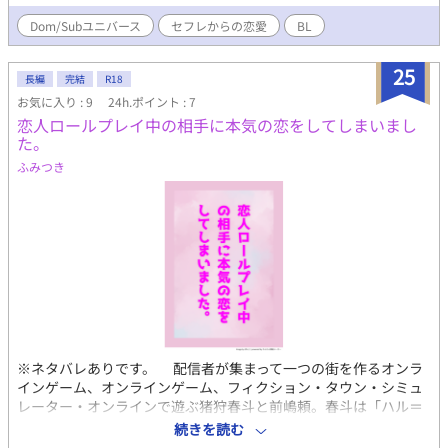
基本的に本編と一緒です。 ※本編未読でもあらすじを読んで頂け
れば大丈夫です！ ※全6話
Dom/Subユニバース
セフレからの恋愛
BL
25
長編
完結
R18
お気に入り : 9
24h.ポイント : 7
恋人ロールプレイ中の相手に本気の恋をしてしまいまし
た。
ふみつき
※ネタバレありです。 配信者が集まって一つの街を作るオンラ
インゲーム、オンラインゲーム、フィクション・タウン・シミュ
レーター・オンラインで遊ぶ猪狩春斗と前嶋頼。春斗は「ハル＝
ガリー」という男性、頼は「小森冬雪」という女性キャラクター
続きを読む
を作成し交流を深めていた。 冬雪を取り巻く人間関係について