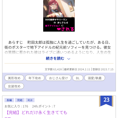
あらすじ 町田太郎は孤独に人生を過ごしていたが、ある日、
街のポスターで地下アイドルの紀元前ソフィーを見つける。彼女
の笑顔に惹かれた彼はライブに通いつめるようになり、人生の生
き甲斐をライブに見出すようになる。しかし、仕事の残業続きや
続きを読む
上司との人間関係からライブに行けなくなってしまう。そんなあ
る日のこと……… 美形青年×おじさん受けを目指しまし
文字数 63,428
最終更新日 2024.2.11
登録日 2023.7.15
た！！！！ R18作品になります！！！
美形攻め
年下攻め
おじさん受け
BL
溺愛/執着
女装攻め
23
長編
完結
R18
お気に入り : 176
24h.ポイント : 7
【完結】どれだけ永く生きてても