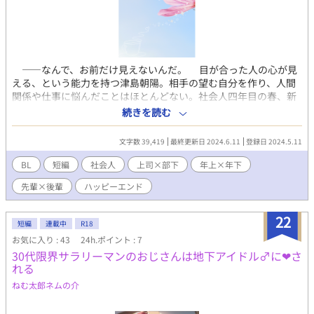
――なんで、お前だけ見えないんだ。 目が合った人の心が見
える、という能力を持つ津島朝陽。相手の望む自分を作り、人間
関係や仕事に悩んだことはほとんどない。社会人四年目の春、新
設の企画三課に異動になる。上司として現れたのは、六年前に別
続きを読む
れた恋人――木崎瞬だった。 相手が誰であろうと、心さえ読め
ばうまくいく。 そう思っていたのに、なぜか木崎の心だけが読
文字数 39,419
最終更新日 2024.6.11
登録日 2024.5.11
めなくて――？ ＜マイペース自由人な先輩×心が見える後輩→六
年後……？？＞ ＊秋庭新刊予定の作品です＊
BL
短編
社会人
上司×部下
年上×年下
先輩×後輩
ハッピーエンド
22
短編
連載中
R18
お気に入り : 43
24h.ポイント : 7
30代限界サラリーマンのおじさんは地下アイドル♂に❤︎さ
れる
ねむ太郎ネムの介