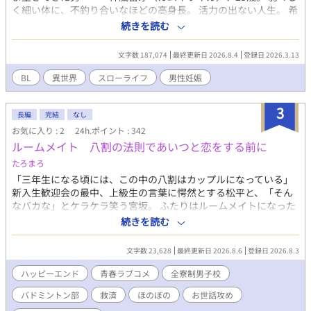
く細い体に、不釣り合いなほどの高身長。 活力の出ない人生。 希
だ。」 「俺以外を見ようとするから。」 失ってから気づいた。 代
望のない未来。 「…………あのままトラックで轢かれてたら、転
わりなど最初からいなかったのだと。 これは、 最愛を失った男
続きを読む
生したかもな……」 事故になりかけたその瞬間、雷牙を助けたの
と、 代用品として愛された男が、 嫉妬と執着の果てに、 互いしか
はサンタのような白鬚を持つ巨漢のバイカーだった。 この出会い
残らなくなるまで堕ちていく物語。
文字数 187,074
最終更新日 2026.8.4
登録日 2026.3.13
が、雷牙の人生を変える。 辿り着いたのは──魔界にある広大な
牧場。 ひょろ長の男が、健康と筋肉を取り戻していく物語。
BL
異世界
スローライフ
男性妊娠
⸻ 魔界×牧場×ほのぼの 一応総攻め主人公ですが、牧場メイ
ンでのんびり進行。 攻略対象の登場もかなり遅いです。 主要キャ
3
ラ全員うっすらクズ要素あり。 男性妊娠要素あり。 ※全年齢版を
長編
完結
なし
他サイトに投稿しています。
お気に入り : 2
24h.ポイント : 342
ルームメイト 八割の法則であいつと恋をする前に
たろまろ
「三年生になる頃には、この中の八割はカップルになっている」
新入生歓迎会の最中、上級生の言葉に愕然とする松平と、「そん
なバカな」とケラケラ笑う宮坂。 ふたりはルームメイトになった
ばかり。 出会い、寄り添い、すれ違い、なぜか切なくなる。 この
続きを読む
気持ちって……なに？ 関東のある県に位置する私立徳院学園。こ
こは全寮制の進学校であり、スポーツ名門高校としてもとても有
文字数 23,628
最終更新日 2026.8.6
登録日 2026.8.3
名だ。大学進学や部活動に専念したい普通科の生徒も多数入寮し
ている。 モットーは『共同生活を営む中で、自立心と仲間を大切
ハッピーエンド
青春ラブコメ
全寮制男子校
にする心を育む』 中学時代に人間関係で失敗した松平は、不安を
バドミントン部
救済
ほのぼの
お世話攻め
抱えたまま己があてがわれた部屋をノックした。 ルームメイト・