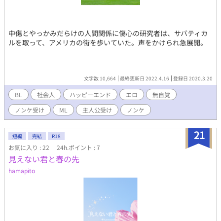
中傷とやっかみだらけの人間関係に傷心の研究者は、サバティカ
ルを取って、アメリカの街を歩いていた。声をかけられ急展開。
文字数 10,664
最終更新日 2022.4.16
登録日 2020.3.20
BL
社会人
ハッピーエンド
エロ
無自覚
ノンケ受け
ML
主人公受け
ノンケ
21
短編
完結
R18
お気に入り : 22
24h.ポイント : 7
見えない君と春の先
hamapito