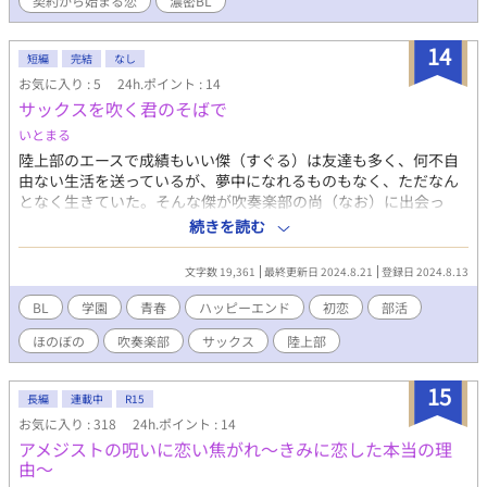
契約から始まる恋
濃密BL
識されて育ち、Ωだと判明してから人生が一変。 気丈で理知的だ
が、どこか無理して笑うタイプ。 ◆リオン・フェルセス（21歳）
14
次期公爵家当主。α。 かつてセイルの婚約者だったが、「番にな
短編
完結
なし
らない」と冷たく拒絶した過去がある。 完璧な容姿と頭脳を持つ
お気に入り : 5
24h.ポイント : 14
が、人間関係においては極端に不器用。 セイルを拒絶した理由に
サックスを吹く君のそばで
は、“ある秘密”がある。 ◆ラディス・クロウェル（26歳） リオン
いとまる
の従兄で宰相補佐。β。 セイルの過去を知っており、たびたび二
人に助言や皮肉を投げかける存在。 社交的で女好きだが、感情の
陸上部のエースで成績もいい傑（すぐる）は友達も多く、何不自
裏側を決して見せない策士タイプ。
由ない生活を送っているが、夢中になれるものもなく、ただなん
となく生きていた。そんな傑が吹奏楽部の尚（なお）に出会っ
て、いろいろな感情を知って恋に発展していく。ーー綾や千鶴、
続きを読む
周りの友人たちとの人間関係も重なり合いながら、夏の終わりに
始まる青春学園BL！
文字数 19,361
最終更新日 2024.8.21
登録日 2024.8.13
BL
学園
青春
ハッピーエンド
初恋
部活
ほのぼの
吹奏楽部
サックス
陸上部
15
長編
連載中
R15
お気に入り : 318
24h.ポイント : 14
アメジストの呪いに恋い焦がれ～きみに恋した本当の理
由～