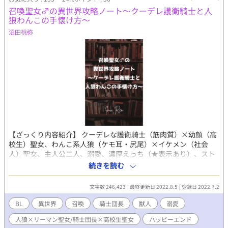
しています。
召喚聖女♂の異世界攻略ノート～クーデレ護衛騎士と人
狼わんこの手懐け方～
沼田桃弥
【ざっくり内容紹介】 クーデレな護衛騎士（筋肉質）×幼顔（高
校生）聖女、わんこ系人狼（ケモ耳・尻尾）×イケメン（社会
人）聖女、主人公二人、溺愛、濃厚えっち（★表示あり）、スト
ーリー重視、一部残虐描写あり、ハッピーエンド 【あらすじ】
続きを読む
会社の人間関係に疲れ切った社会人・富塚雫とイジメや家庭環境
で居場所を失った高校生・高槻希空はとあるきっかけでオンライ
文字数 246,423
最終更新日 2022.8.5
登録日 2022.7.2
ンゲーム内で出会い、意気投合。 雫は希空のイジメなどの相談
を受けるが、話を聞くこと位しか出来ず。数日後、希空は精神的
BL
異世界
召喚
騎士団長
獣人
溺愛
に追い込まれ、ネットで噂になっている『何でも願いを叶えてく
人狼×リーマン聖女/騎士団長×高校生聖女
ハッピーエンド
れる魔法陣』を試し、現実世界からいなくなる。 数日後、ゲー