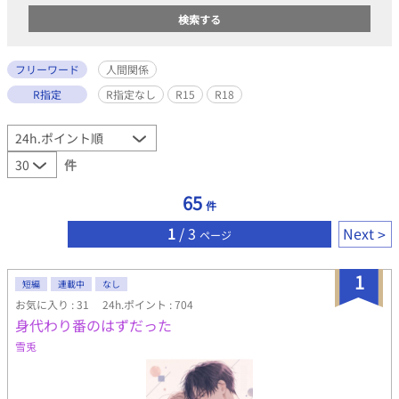
フリーワード
人間関係
R指定
R指定なし
R15
R18
件
65
件
1
/ 3
Next
ページ
1
短編
連載中
なし
お気に入り : 31
24h.ポイント : 704
身代わり番のはずだった
雪兎