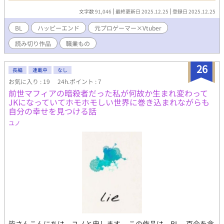
悩み、自分と過ごすことを優先してもらいたいと思ったハルは友
文字数 91,046
最終更新日 2025.12.25
登録日 2025.12.25
人に相談し、恋人になってくれと告白することを決断する。 ハ
ルの告白は成功し無事に付き合うこととなった。そして、そのあ
BL
ハッピーエンド
元プロゲーマー×Vtuber
とプレイヤーである春斗と頼が会う機会が訪れる。春斗は、頼を
読み切り作品
職業もの
一目見た瞬間から好きになってしまう。初対面の飲みの場にて頼
は疲れとアルコールへの耐性のなさにより途中で眠った。それを
春斗がタクシーで自宅まで送り届ける。 その後ゲーム内で初対
26
長編
連載中
なし
面の話を聞かれた春斗が頼の前で送り狼と揶揄われ、自身の気持
お気に入り : 19
24h.ポイント : 7
ちを知られたくない春斗はゲーム上の関係とリアルを一緒にする
前世マフィアの暗殺者だった私が何故か生まれ変わって
なと怒ってしまう。 拒絶されたことによって頼は春斗を好きだ
JKになっていてホモホモしい世界に巻き込まれながらも
と気づくが……。 ゲーム内で恋人になった二人がリアルでも恋
自分の幸せを見つける話
人になるまでのお話です！ 別サイトに全年齢版を掲載中で
す。
ユノ
皆さんこんにちは。ユノと申します。 この作品は、BL、百合を含