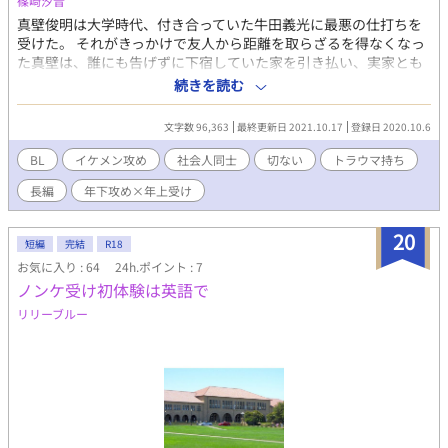
篠崎汐音
いてくるの…！！ Dom /Subユニバースのある世界です。溺愛系
真壁俊明は大学時代、付き合っていた牛田義光に最悪の仕打ちを
スパダリ紳士×恋愛下手な美人が見たくて書きました。現実の世
受けた。 それがきっかけで友人から距離を取らざるを得なくなっ
界がある大学生の受けと、ゲームの世界にいるNPCな攻めのスロ
た真壁は、誰にも告げずに下宿していた家を引き払い、実家とも
ーライフ恋愛模様を楽しんでいただけると嬉しいです。 成人指定
大学とも縁のない場所へ移住した。 真壁は新天地で新しい人間関
続きを読む
は「いつか絶対そういうことをしてもらうぞ！！」の決意表明と
係を作ろうとするが、牛田に受けた仕打ちがトラウマになってお
してつけています。
り、一歩を踏み出すことが出来ない。交友関係も、恋愛も全く上
文字数 96,363
最終更新日 2021.10.17
登録日 2020.10.6
手くいかなかった。 そんな中、大学時代からファンだったロック
バンド･スパイラルの曲だけは、真壁の心を支えてくれた。 それ
BL
イケメン攻め
社会人同士
切ない
トラウマ持ち
から四年後、真壁は初めて参戦したスパイラルのライブで、取引
長編
年下攻め×年上受け
先の製薬会社の担当である宮下悠人と隣の席になる。それがきっ
かけで二人はプライベートでも交友を深めるようになり、真壁は
次第に宮下に惹かれていくのだが……。 ◆2021/10/17 完結しま
20
短編
完結
R18
した。お読みいただき、ありがとうございました。 ※エブリスタ
お気に入り : 64
24h.ポイント : 7
さんで投稿している話と同一のものです。 ※R18描写の該当ペー
ノンケ受け初体験は英語で
ジには◎が付いています。閲覧の際はご注意ください。
リリーブルー