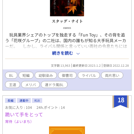
玩具業界シェアのトップを独走する「Fun Toy」、その背を追
う「花咲グループ」の二社は、国内の誰もが知る大手玩具メーカ
ーだ。 しかし、ライバル関係と言っていい両社の令息たちには
秘密があった。 ただただ世襲を重んじ、ならわしに沿って生き
続きを読む
ることが当然だと教え込まれていた二人。 敷かれたレールに背
くなど考えもせず、自社のために生きていく現実に何ら違和感を
文字数 13,963
最終更新日 2023.1.2
登録日 2022.12.28
抱くことがなかった二人は、周囲の厳格な大人に隠れ無二の親友
となった。 特別な境遇、特別な家柄、特別な人間関係が絡むこ
BL
短編
幼馴染み
御曹司
ライバル
両片思い
とのない普通の友情を育んだ末に、二人は障害だらけの恋に目覚
王道
メリバ
連ドラ風BL
めてゆくのだが……。 俺達は、遅すぎた春に身を焦がし 背徳
の道を選んだ── ※ BLove様で行われました短編コンテスト、
テーマ「禁断の関係」出品作です。 ※ 同コンテストにて優秀賞
18
長編
連載中
R18
を頂きました。 応援してくださった皆さま、ありがとうございま
お気に入り : 104
24h.ポイント : 14
した！
跪いて手をとって
宵待（よいまち）