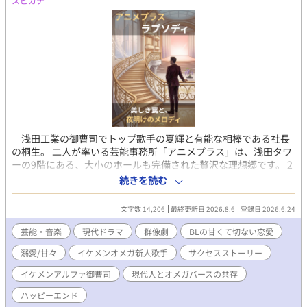
スピカナ
浅田工業の御曹司でトップ歌手の夏輝と有能な相棒である社長
の桐生。 二人が率いる芸能事務所「アニメプラス」は、浅田タワ
ーの9階にある、大小のホールも完備された贅沢な理想郷です。 2
万人を動員するヴォクシブをはじめ、吉沢達也や颯太、ステラビ
続きを読む
ートといった個性豊かな逸材が集まるこの場所は、まさにエンタ
メ界の最前線。 しかし、完璧な環境の裏には、嫉妬やトラブルが
文字数 14,206
最終更新日 2026.8.6
登録日 2026.6.24
つきもの。同業者の執拗な嫌がらせや罠が忍び寄ります。 オメガ
のイケメン新人歌手・吉沢達也も果敢に芸能界の荒波に挑戦して
芸能・音楽
現代ドラマ
群像劇
BLの甘くて切ない恋愛
いきます。 華やかな成功の裏で揺れ動く若者たちの心や、予期せ
溺愛/甘々
イケメンオメガ新人歌手
サクセスストーリー
ぬ人間関係、そして甘く切ない愛のドラマ。 頂点を目指す若者た
ちと、彼らを必死に守る大人たちが織りなす、ちょっと切なくて
イケメンアルファ御曹司
現代人とオメガバースの共存
魅力たっぷりのサクセスストーリーをお届けします。 現代の中で
も自然に溶け込むオメガバースの遺伝子を持つ人々。 甘い現代フ
ハッピーエンド