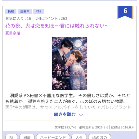
ァンタジーをぜひお楽しみください！ 「※一部、性的な駆け引き
や危うい場面を暗示する描写が含まれます」 毎日2話～3話19時更
6
長編
連載中
R18
新。 尚、この小説はfujossyサイトにて、第六回Fujossy小説コン
テストエントリー作品。 そのために、最終回が8月31日になりま
お気に入り : 16
24h.ポイント : 263
す。そちらは18時更新で早く読めます。 このサイトで読んで下さ
花の夜、鬼は恋を知る～君には触れられない～
るとうれしいです。応援のほどを宜しくお願いします。 最後まで
夏目奈緒
お付き合いくださると大変うれしいです。
溺愛系ドS秘書×不器用な医学生。 その優しさは愛か、それと
も執着か。 孤独を抱えた二人が紡ぐ、ほのぼの＆切ない物語。
医学生の朝陽は、かつてアルバイトをしていたアパレルブランド
企業・プラセルコーポレーションの社長秘書、六槍から想いを寄
続きを読む
せられている。六槍は、献身的な朝陽の優しさに惹かれ、告白し
た。しかし朝陽は、生まれ育った家庭環境から「幸せな人間関係
文字数 285,743
最終更新日 2026.8.6
登録日 2026.6.4
はいつか壊れるもの」だと信じている。人と深く関わることを恐
れ、何事も諦めようとしてしまう朝陽は、六槍の気持ちを受け止
BL
溺愛
ハッピーエンド
人外
ほのぼの