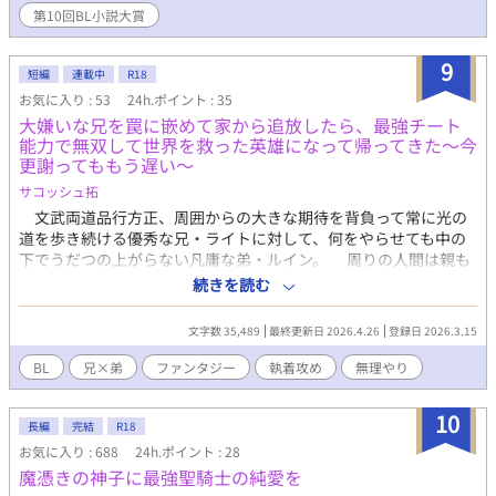
ム内で高校生の謎の失踪事件を聞き、雫はそれが希空だと思う。
第10回BL小説大賞
雫自身も上司の執拗な嫌がらせに耐えかねて、会社を辞める。何
もやる事が無くなり、半信半疑で自分もその魔法陣を試す事にし
9
た。 『希空を助けるために、同じ世界に』と願った雫が目覚め
短編
連載中
R18
た場所は、まさかの異世界だったが、希空と同じ世界に転移した
お気に入り : 53
24h.ポイント : 35
のかは全く分からず。雫はこの世界のどこかに希空がいると信
大嫌いな兄を罠に嵌めて家から追放したら、最強チート
じ、行動しようとする。 聖女として召喚されたが、魔力が平民
能力で無双して世界を救った英雄になって帰ってきた～今
レベルで教会から冷遇される希空と、大聖女の生まれ変わりだと
更謝ってももう遅い～
言われるが、転移先の国で聖女狩りに遭い、命の危機に瀕する
サコッシュ拓
雫。 二人は果たして同じ世界に転移出来たのだろうか？そし
て、その先で待ち構えているものとは一体！？ ◆R18描写には
文武両道品行方正、周囲からの大きな期待を背負って常に光の
「★」あり ◆この作品は「小説家になろう」にも同タイトルで掲
道を歩き続ける優秀な兄・ライトに対して、何をやらせても中の
載しています
下でうだつの上がらない凡庸な弟・ルイン。 周りの人間は親も
含めてみんな兄の方に首ったけで、弟には見向きもしない。あん
続きを読む
な完璧な兄さえいなければ、俺だってもっと愛されていたはずな
のに。俺が享受するはずだった愛を、幸せを、兄は根こそぎ持っ
文字数 35,489
最終更新日 2026.4.26
登録日 2026.3.15
ていってしまった。 心の中で膨れ上がっていく嫉妬と劣等感は
着実に弟の性根を歪め、遂に弟は兄を罠に嵌め、家から追放する
BL
兄×弟
ファンタジー
執着攻め
無理やり
計画を打ち立ててしまう。 無事に兄を家から追い出せたのはい
いものの、多岐にわたる貴族の職務や全然うまくいかない人間関
10
係に精神的に限界ギリギリ、想像とは全く違った兄のいない生活
長編
完結
R18
に苦しんでいたある時。追放して今頃みじめな生活を送っている
お気に入り : 688
24h.ポイント : 28
はずの兄ライトが長年封印されていた聖剣を引き抜き、各所で無
魔憑きの神子に最強聖騎士の純愛を
双しまくっているとの噂を聞き…？ ※受けが女の子と喋る描写が