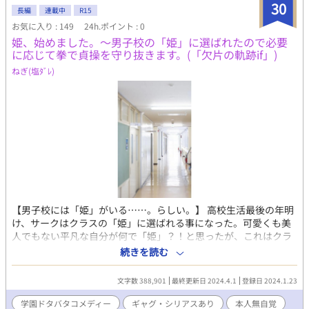
30
が試練に立ち向かう中で、彼らの過去が明らかにされ、感動的な
長編
連載中
R15
結末へと導かれる。 「仮面の幻恋」は、愛と謎に満ちた幻想的な
お気に入り : 149
24h.ポイント : 0
旅へと誘う、心揺さぶる物語の傑作です。
姫、始めました。〜男子校の「姫」に選ばれたので必要
に応じて拳で貞操を守り抜きます。(「欠片の軌跡if」)
ねぎ(塩ﾀﾞﾚ)
【男子校には「姫」がいる……。らしい。】 高校生活最後の年明
け、サークはクラスの「姫」に選ばれる事になった。可愛くも美
人でもない平凡な自分が何で「姫」？！と思ったが、これはクラ
スに目ぼしい姫タイプがいなかったC組の、バレンタインに各ク
続きを読む
ラスの「姫」に貢がれた物の数を競う「バレンタイン合戦」の為
の秘策だった……。サークの各レジェンド級ヒロイン系を抑えら
文字数 388,901
最終更新日 2024.4.1
登録日 2024.1.23
れる可能性…。それが「平凡激烈愛され系」だった……。聞いた
事もないその系統だと判断されたサークは、押し切られる形で数
学園ドタバタコメディー
ギャグ・シリアスあり
本人無自覚