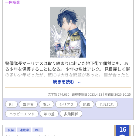
一色姫凛
警備隊長マーリナスは取り締まりに赴いた地下街で偶然にも、あ
る少年を保護することになる。 少年の名はアレク。 見目麗しく謎
の多い少年だったが、彼には大きな問題があった。 目が合ったと
たん他者を魅了し操る禁術、『バレリアの呪い』を体に宿してい
続きを読む
たのである。 マーリナスはひとまずアレクの素性を隠し、自身と
の同居をすすめるのだが…… 立て続けに起きる事件の中で唯一無
文字数 274,630
最終更新日 2023.4.13
登録日 2020.10.25
二の知己や大悪党などが次々と魅了されてしまい！？ 魅了によっ
て恋焦がれるもの、それとは関係なく好意をもつもの。多くの人
BL
異世界
呪い
シリアス
執着
じれじれ
間関係がめざましく交錯していくことになる。 ＊ハッピーエンド
ハッピーエンド
年の差
多角関係
です。 ＊性的描写はなし。 ＊この作品の見所のひとつは、自分
の推しで色んなcpを妄想して楽しめるところだと思っています。
ぜひ自分の推しをみつけて小説ならではの楽しみを見つけて下さ
16
長編
連載中
R18
い。 ＊もし気に入って頂けたら「お気に入り」登録よろしくお願