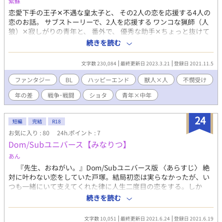
紫蘇
恋愛下手の王子✕不遇な皇太子と、 その2人の恋を応援する4人の
恋のお話。 サブストーリーで、2人を応援する ワンコな猟師（人
狼）✕寂しがりの青年と、 番外で、 優秀な助手✕ちょっと抜けて
る先生 のお話もあり。 合計3つのカップルのお話で、 不遇な皇太
続きを読む
子が幸せになるまで続きます。 6人の人間関係が絡み合って、最後
は大団円…になる予定。 会話中心で話が展開します。 まだ魔法が
文字数 230,084
最終更新日 2023.3.21
登録日 2021.11.5
使える人間がいない時代の異世界での、なんちゃってファンタジ
ー。 ＜現在、読みやすくするために大幅改稿中＞ ※基本的にはタ
ファンタジー
BL
ハッピーエンド
獣人×人
不憫受け
イトルの頭に書かれている人物の一人称視点で話が進みます。 ※
年の差
戦争･戦闘
ショタ
青年×中年
幕間は、三人称視点です。 ※残酷な表現がありますので、嫌いな
方はお読みにならないでください！ ※★が頭についているところ
はR-18です。 ※☆が頭についているところはちょいエロ。 感想、
24
短編
完結
R18
絶賛受付中です！
お気に入り : 80
24h.ポイント : 7
Dom/Subユニバース【みなりつ】
あん
『先生、おねがい。』Dom/Subユニバース版 〈あらすじ〉 絶
対に叶わない恋をしていた戸塚。結局初恋は実らなかったが、い
つも一緒にいて支えてくれた律に人生二度目の恋をする。しか
し、律には自分以外にもセフレがいるため、想いを告げることは
続きを読む
なく曖昧な関係を続けていた。そんなとき、律が自分とのPlay中
に、Sub dropになりかけて──？ ※キャラ同士の人間関係は
文字数 10,051
最終更新日 2021.6.24
登録日 2021.6.19