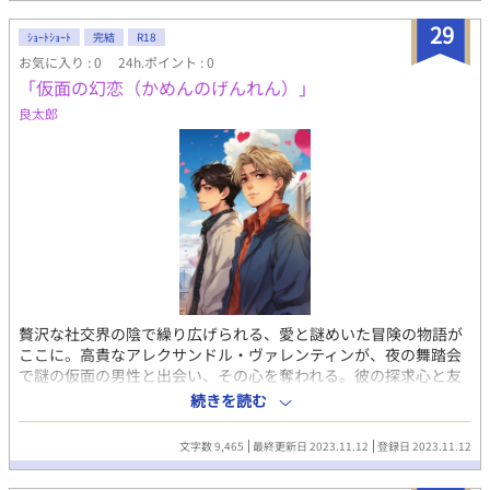
29
ｼｮｰﾄｼｮｰﾄ
完結
R18
お気に入り : 0
24h.ポイント : 0
「仮面の幻恋（かめんのげんれん）」
良太郎
贅沢な社交界の陰で繰り広げられる、愛と謎めいた冒険の物語が
ここに。高貴なアレクサンドル・ヴァレンティンが、夜の舞踏会
で謎の仮面の男性と出会い、その心を奪われる。彼の探求心と友
情、そして裏社会の影の力を巡りながら、彼は愛という幻想的な
続きを読む
世界に足を踏み入れる。 探偵レイラ・シャープの冷静な分析、裏
社会の謎めいた男エリック・ドゥヴァルの協力、そして社交界の
文字数 9,465
最終更新日 2023.11.12
登録日 2023.11.12
富豪ヴィクター・ロマノフの嫉妬心が絡み合い、物語は複雑な人
間関係と深い感情の波に乗る。アレクサンドルと仮面の男性の愛