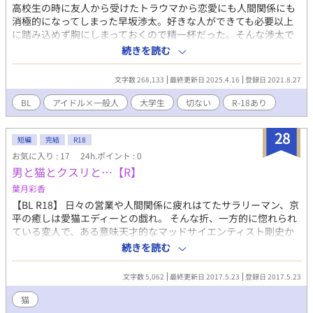
ば絶対モテる。前世は司と相棒。儚げ包容力受け。前世の事は全
高校生の時に友人から受けたトラウマから恋愛にも人間関係にも
て覚えている。 虹野翔一 (コウノ ショウイチ) 前世 マフィアの幹
消極的になってしまった早坂渉太。好きな人ができても必要以上
部 今生 風紀委員 高2 前世はマフィアの幹部。真面目で責任感の強
に踏み込めず胸にしまっておくので精一杯だった。そんな渉太で
い人。皆の中で1番正常。最後の砦。爽やか系イケメン。髪は黒。
も大人気アイドルの浅倉律に憧れを抱いていた。 ある日好意を寄
続きを読む
身長185cm。腕っぷしが強い。結構モテる。前世は祥吾と相棒。
せている先輩に誘われたサークルの飲み会で先輩の友達の麻倉律
前世の事は全て覚えている。 爽やか男前攻め 星宮祥吾 (ホシミヤ
仁という男に出会う。 律と名前が似ているだけで中身は強引でい
文字数 268,133
最終更新日 2025.4.16
登録日 2021.8.27
ショウゴ) 前世 マフィアの体術使い 今生 風紀委員 高1 前世はマフ
い加減な先輩に振り回されながらも·····実は先輩には秘密があ
ィアの暗殺者。見た目はヤンキーでオラオラ系。中身は普通に優
って·····。 表紙イラスト ちゃぼ様（@yJAMBIKURusIWZ51）
BL
アイドル×一般人
大学生
切ない
R-18あり
しい良い奴。割と常識人。だが天然。愛すべきお馬鹿。髪は茶
に描いていただきました。 ※なお、イラストの著作権はちゃぼ様
色。身長179cm。前世は翔一と相棒。 優しいヘタレ受け 前世の事
にありますので無断転載、自作発言等はお控えいただくようお願
28
は何も覚えていない 日向唯×月雪蓮華 お互いの呼び方 唯 蓮 赤羽
い致します。
短編
完結
R18
司×月雪千尋 お互いの呼び方 赤羽 千尋さん 虹野翔一×星宮祥吾
お気に入り : 17
24h.ポイント : 0
お互いの呼び方 星宮 虹野さん 頑張って更新していくので、宜しく
男と猫とクスリと…【R】
お願いします。
葉月彩香
【BL R18】 日々の営業や人間関係に疲れはてたサラリーマン、京
平の癒しは愛猫エディーとの戯れ。 そんな折、一方的に惚れられ
ている変人で、ある意味天才的なマッドサイエンティスト剛史か
ら怪しげなクスリを施される。 その効果とは… ※スッゴク昔の作
続きを読む
品。面倒でほとんど添削もせず…。
文字数 5,062
最終更新日 2017.5.23
登録日 2017.5.23
猫