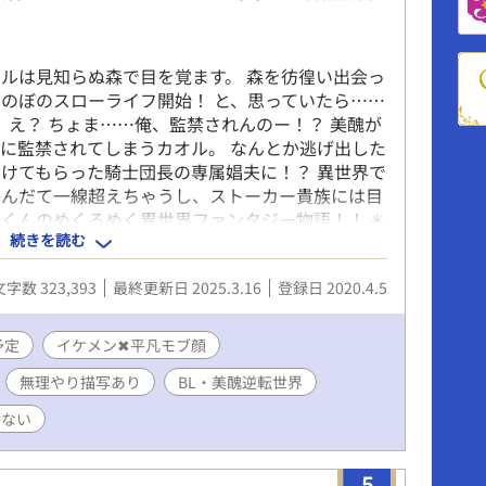
ルは見知らぬ森で目を覚ます。 森を彷徨い出会っ
のぼのスローライフ開始！ と、思っていたら……
 え？ ちょま……俺、監禁されんのー！？ 美醜が
に監禁されてしまうカオル。 なんとか逃げ出した
けてもらった騎士団長の専属娼夫に！？ 異世界で
かんだて一線超えちゃうし、ストーカー貴族には目
くんのめくるめく異世界ファンタジー物語！！ ✳︎
続きを読む
ません！ 病んでる王子・奥手なSランク冒険者の
長・近所の食堂店員・ストーカー貴族・奴隷の半獣
文字数 323,393
最終更新日 2025.3.16
登録日 2020.4.5
などなど。 流されチョロインな主人公カオルくん
ンは予告ないので読む時はご注意を〜 男性妊娠の話
です！ 不定期更新ですがどうぞよろしくお願いし
予定
イケメン✖︎平凡モブ顔
無理やり描写あり
BL・美醜逆転世界
かない
5