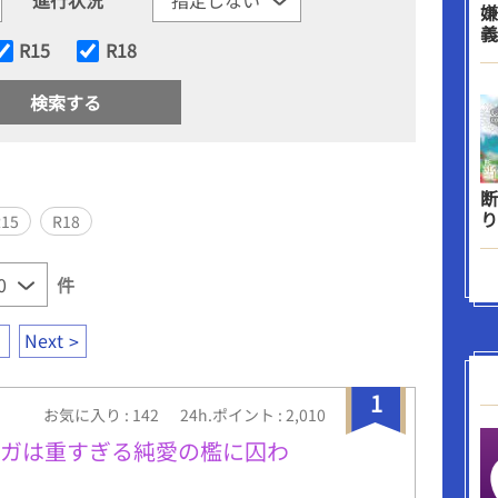
嫌
義
R15
R18
断
り
R15
R18
件
Next
1
お気に入り : 142
24h.ポイント : 2,010
メガは重すぎる純愛の檻に囚わ