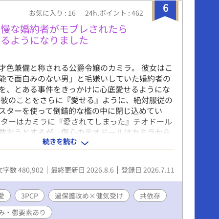
6
お気に入り : 16
24h.ポイント : 462
傲慢な婚約者がモブレされたら
せるようになりました
才色兼備と称される公爵令嬢のカミラ。 彼女はこ
能で面白みのない男」と毛嫌いしていた婚約者の
を、とある事件をきっかけに心底愛せるようにな
て彼のことをさらに『愛せる』ように、絶対服従の
スターを使って倒錯的な檻の中に閉じ込めてい
スターはカミラに『愛されてしまった』テオドール
救おうとするが、傷心のテオドールはカミラから
続きを読む
情を命綱のように求めてしまう。 令嬢の婚約者が
が攻め。令嬢に服従せざるを得ない男二人がくっ
れたりする女男男の3人CP。 シリアス寄り。受け
文字数 480,902
最終更新日 2026.8.6
登録日 2026.7.11
精神的にやられた受けの中から「貞操観念」という
なり、攻め以外とも絡みあり（基本無理矢理）。
みはほぼ男×男。 ただし番外編も含めて男女CPの
愛
3PCP
過保護攻め×健気受け
共依存
男・女攻め・男性受け・逆転無し）も有り。 官能
み・鬱要素あり
回はサブタイトルに※を付けます。女×男の絡み