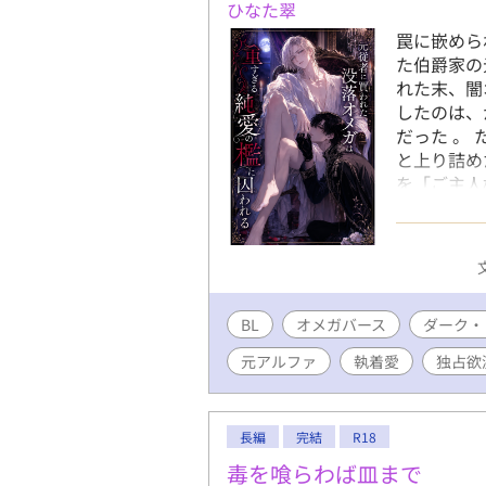
ひなた翠
罠に嵌めら
た伯爵家の
れた末、闇
したのは、
だった 。
と上り詰め
を「ご主人
。 「ご褒
美』の関係
ルファの腕
ークロマン
BL
オメガバース
ダーク・
元アルファ
執着愛
独占欲
長編
完結
R18
毒を喰らわば皿まで