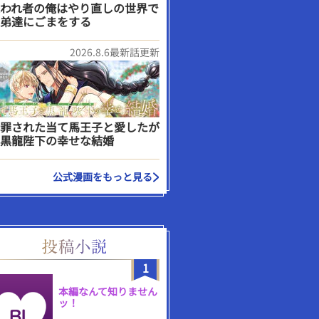
われ者の俺はやり直しの世界で
弟達にごまをする
2026.8.6最新話更新
罪された当て馬王子と愛したが
黒龍陛下の幸せな結婚
公式漫画をもっと見る
1
本編なんて知りません
ッ！