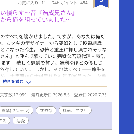
お気に入り : 11
24h.ポイント : 484
飼い慣らす〜昔『浩成兄さん』
前から俺を狙っていました〜
界のすべてを跪かせました。ですが、あなたは俺だ
り、カタギのデザイナーから突如として極道組織
とになった玲生。 恐怖と重圧に押し潰されそうな
兄さん」と呼んで慕っていた完璧な若頭代理・霞浩
します」 恭しく忠誠を誓い、過剰なほどの優しさ
依存していく。 しかし、それはすべて――玲生を
め、十年前から仕組まれた狂気の罠だった。 父親
続きを読む
人の男の手のひらの上。 真実を知り絶望する玲生
い詰めていき――。 執着ヤンデレ攻め×悲劇の四
文字数 17,959
最終更新日 2026.8.6
登録日 2026.7.25
狂愛共依存BL。 【属性・要素】 ヤンデレ / 執
共依存 / 歳の差 / 極道・裏社会
監禁(ヤンデレ)
共依存
極道、ヤクザ
アス
溺愛