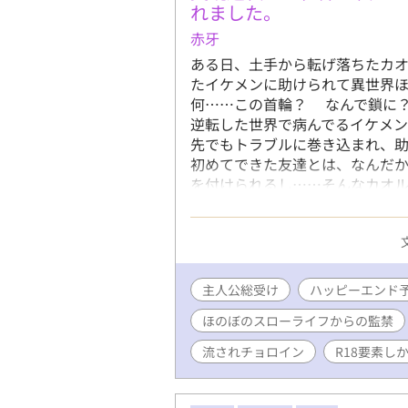
れました。
赤牙
ある日、土手から転げ落ちたカオ
たイケメンに助けられて異世界ほ
何……この首輪？ なんで鎖に？
逆転した世界で病んでるイケメン
先でもトラブルに巻き込まれ、助
初めてできた友達とは、なんだ
を付けられるし……そんなカオル
ファンタジー要素はそんなにあり
ギルドマスター・優しい騎士団
人・隣国のアルビノ少年……など
の総受けのお話です。 R18シー
もあります！ 喘ぎ声多めの作品
主人公総受け
ハッピーエンド
ます！
ほのぼのスローライフからの監禁
流されチョロイン
R18要素し