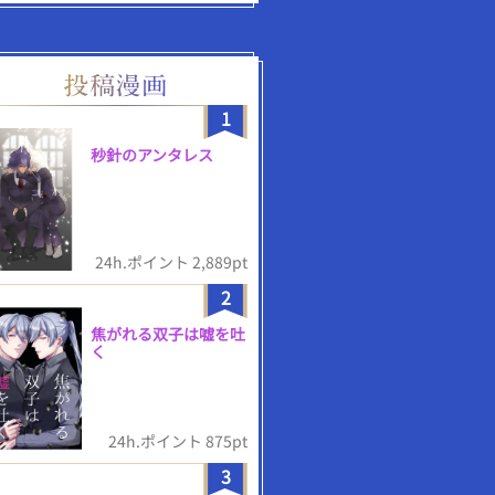
1
秒針のアンタレス
24h.ポイント 2,889pt
2
焦がれる双子は嘘を吐
く
24h.ポイント 875pt
3