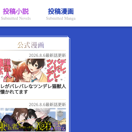
投稿小説
投稿漫画
Submitted Novels
Submitted Manga
2026.8.6最新話更新
レがバレバレなツンデレ猫獣人
懐かれてます
2026.8.6最新話更新