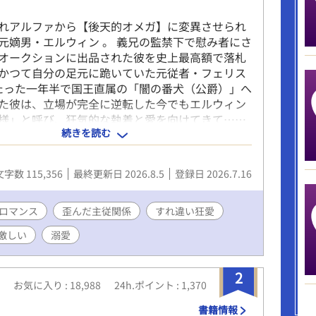
れアルファから【後天的オメガ】に変異させられ
元嫡男・エルウィン 。 義兄の監禁下で慰み者にさ
オークションに出品された彼を史上最高額で落札
かつて自分の足元に跪いていた元従者・フェリス
 たった一年半で国王直属の「闇の番犬（公爵）」へ
た彼は、立場が完全に逆転した今でもエルウィン
様」と呼び、狂気的な執着と愛を向けてきて……
続きを読む
美をください、ご主人様」 過去の歪んだ『命令と褒
はそのままに 、身も心も堕ちたオメガが強大なア
の中で狂おしく熱を孕んでいく、極上の下剋上ダ
文字数 115,356
最終更新日 2026.8.5
登録日 2026.7.16
ス！
ロマンス
歪んだ主従関係
すれ違い狂愛
激しい
溺愛
2
お気に入り : 18,988
24h.ポイント : 1,370
書籍情報