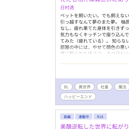
日村透
ペットを飼いたい。でも飼えない
引っ越すなんて夢のまた夢。 柚
なし、疲れ果てた身体を引きずっ
気力もなくキッチンで座り込んで
てみた（疲れている）。 知らな
部屋の中には、やせて顔色の悪い
感に駆られた佳斗は、その日から
この子を食わせるために頑張る！
すく、すくすく育ち―― 育ちす
相手に向けていたはずの溺愛が
着々と築かれるのだった。
BL
異世界
社畜
魔法
ハッピーエンド
長編
連載中
R18
美醜逆転した世界に転が