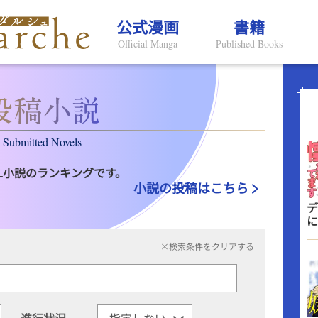
公式漫画
書籍
Official Manga
Published Books
Submitted Novels
L小説のランキングです。
小説の投稿はこちら
デ
に
×検索条件をクリアする
進行状況