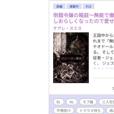
長編
連載中
R18
倒錯令嬢の箱庭～無能で
しおらしくなったので愛
ケアレ・スミス
王国中から
れまで「無
テオドール
る。 そし
従者・ジェ
く。 ジェ
をなんとか
の歪んだ愛
受け、従者
ついたり離
が不憫。 
概念がなく
BL
NL
モブ姦
肉体的な絡
三人恋
絡み（女×
不憫受け
トラウマ持ち
病
表現がある