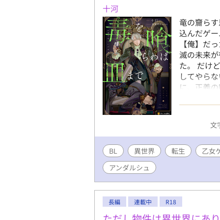
十河
竜の齎らす
込んだゲー
【俺】だっ
滅の未来が
た。 だけ
してやらな
に、正義の
よう。 ※
ました。 宜
うサイト様
文字
す。 また
す。
BL
異世界
転生
乙女
アンダルシュ
長編
連載中
R18
ただし物件は異世界にあ