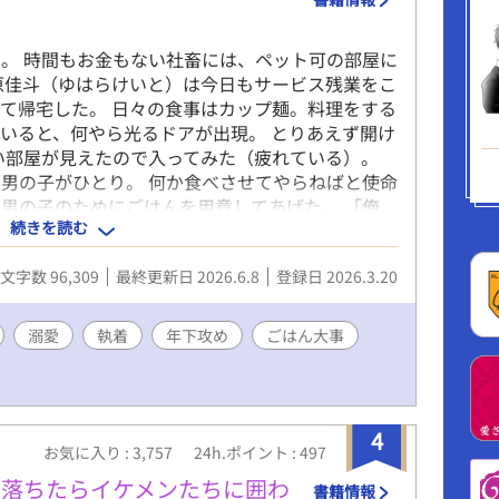
。 時間もお金もない社畜には、ペット可の部屋に
原佳斗（ゆはらけいと）は今日もサービス残業をこ
て帰宅した。 日々の食事はカップ麺。料理をする
いると、何やら光るドアが出現。 とりあえず開け
い部屋が見えたので入ってみた（疲れている）。
男の子がひとり。 何か食べさせてやらねばと使命
男の子のためにごはんを用意してあげた。 「俺、
続きを読む
」 毎日せっせと食べさせたおかげで男の子はすく
ぎじゃないかな？ と気付いた時には立場が逆転。
文字数 96,309
最終更新日 2026.6.8
登録日 2026.3.20
そっくりそのまま己に返り、独占のための囲いが
溺愛
執着
年下攻め
ごはん大事
4
お気に入り : 3,757
24h.ポイント : 497
り落ちたらイケメンたちに囲わ
書籍情報