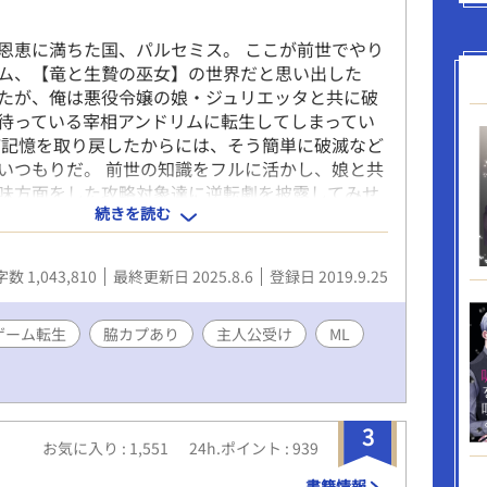
恩恵に満ちた国、パルセミス。 ここが前世でやり
ム、【竜と生贄の巫女】の世界だと思い出した
たが、俺は悪役令嬢の娘・ジュリエッタと共に破
待っている宰相アンドリムに転生してしまってい
ど記憶を取り戻したからには、そう簡単に破滅など
いつもりだ。 前世の知識をフルに活かし、娘と共
味方面をした攻略対象達に逆転劇を披露してみせ
続きを読む
※※ 【第7回BL小説大賞】にエントリーさせて頂き
しくお願い致します(*´꒳`*) ※※※ 小説家になろ
※ムーンライトノベル※でも公開をしておりま
数 1,043,810
最終更新日 2025.8.6
登録日 2019.9.25
、主人公相手ではないですがNLカプも登場してきま
ゲーム転生
脇カプあり
主人公受け
ML
3
お気に入り : 1,551
24h.ポイント : 939
り
書籍情報