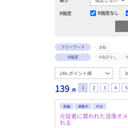
R指定なし
R指定
フリーワード
逆転
R指定
R指定なし
139
1
2
3
4
5
件
長編
連載中
R18
元従者に買われた没落オ
れる