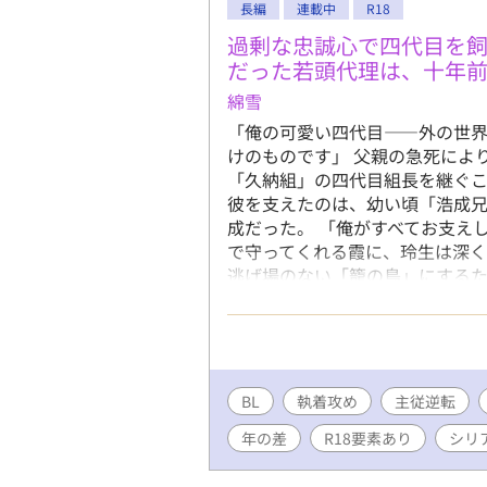
長編
連載中
R18
過剰な忠誠心で四代目を
だった若頭代理は、十年
綿雪
「俺の可愛い四代目――外の世
けのものです」 父親の急死によ
「久納組」の四代目組長を継ぐこ
彼を支えたのは、幼い頃「浩成
成だった。 「俺がすべてお支え
で守ってくれる霞に、玲生は深く
逃げ場のない「籠の鳥」にするた
の死も、組の危機も、すべては一
を、霞は甘く深い快楽と肯定で追
代目受けが繰り広げる、主従逆転の
着攻め / 主従逆転 / 監禁・檻 / 
BL
執着攻め
主従逆転
年の差
R18要素あり
シリ