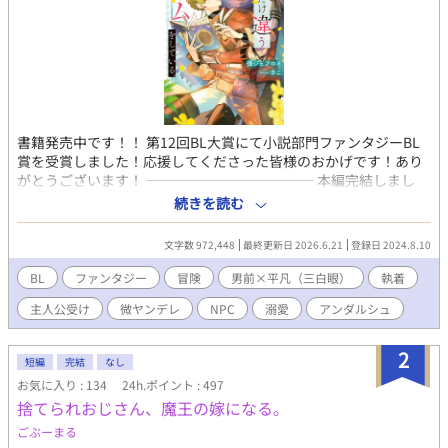
書籍発売中です！！ 第12回BL大賞にて小説部門ファンタジーBL
賞を受賞しました！応援してくださった皆様のおかげです！あり
がとうございます！ ──────────── 本編完結しまし
た！番外編更新予定です。 -- ほとんどの社会活動を仮想空間で行
続きを読む
うようになった現在。誰もが夢に見た「本物のような異世界」と
言っても過言ではないリアリティを持った新作VRMMORPG『Arca
文字数 972,448
最終更新日 2026.6.21
登録日 2024.8.10
Storia（アルカストーリア）』通称アルストがリリースされた。
読書中毒の遠野嗣治はこのゲームの宣伝を見て考えた。「そんな
BL
ファンタジー
冒険
男前×平凡（三白眼）
執着
に作り込まれているなら独自の歴史、文化から生まれた本を読み
主人公受け
微ヤンデレ
NPC
溺愛
アンダルシュ
まくれるのでは…？」と。モンスターとバトルをするでもなく、
町から町へ渡り歩くような冒険をガン無視して最初の町のギルド
資料室に入り浸り、町から出る気配が一切ない様子に徐々に困惑
2
短編
完結
なし
するNPC達。爆笑しながら見守るサポートAI。 ゲームの世界で好
お気に入り : 134
24h.ポイント : 497
きなだけ読書をして、たまに資金調達の為に情報整理のバイト
捨てられおじさん、魔王の嫁になる。
（※クエスト）をしていたらいつの間にかワケアリ男前傭兵に囲
われていた遠野のゲームプレイ記。 ※メインCPは固定。 ※出会い
ごぶーまる
は結構早いですが、くっつくのは少し時間かかるかもです。 ※デ