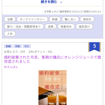
は、そいつの差し出してきた『破滅』に自らの意思で飛び込ん
続きを読む
だ。 帰ってこれなくてもいい、今ここにある快楽だけがすべて。
プライド高めの受けが、攻めをハメ落とすために自ら狂気に溺れ
文字数 3,441
最終更新日 2026.8.8
登録日 2026.8.8
ていく 騙し合いの夜。 捕食者たちが互いを喰らい尽くすダークな
ファンタジー。 世界観は中東あたりのイメージ。攻めがクソ、受
淫魔
ダークファンタジー
執着
騙し合い
首絞め
けは悲惨ですがタフなので悲壮感はありません。ハッピーエンド
暴力・流血・残酷表現あり
退廃
鬼畜攻め
強気受け
よりだと思います。 ⚫︎タグ注意。 各話、性行為描写には【※】あ
り。 手書き挿絵には【⭐︎】あり。挿絵にも一部、性的・暴力的な
人外
描写が含まれますのでご注意下さい）
5
長編
完結
R15
お気に入り : 339
24h.ポイント : 291
婚約破棄された令息、隻腕の傭兵にオレンジジュースで魔
改造されました
めろんぱん