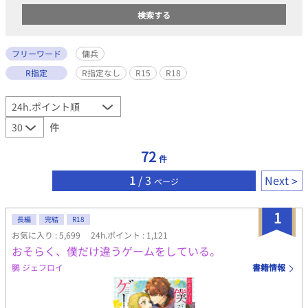
フリーワード
傭兵
R指定
R指定なし
R15
R18
件
72
件
1
/ 3
Next
ページ
1
長編
完結
R18
お気に入り : 5,699
24h.ポイント : 1,121
おそらく、僕だけ違うゲームをしている。
鵩 ジェフロイ
書籍情報