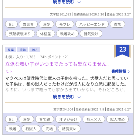
られ急な結婚生活が始まるが、傷んだ食事を出されたり冷遇され
続きを読む
たりと歓迎されていない様子。でも誰も殺そうとしてこないし良
いか。 義理の息子が成人するまではしっかり面倒をみてその後に
文字数 101,572
最終更新日 2026.6.20
登録日 2026.2.27
家を出ようと画策するが、ロアイト公爵の様子がどうにもおかし
くなってきて……？
BL
異世界
溺愛
モブレ
ハッピーエンド
貴族
残酷表現あり
体格差
執着攻め
健気受け
23
長編
完結
R18
お気に入り : 1,383
24h.ポイント : 21
立派な養い子がいつまでたっても巣立ちません。
モト
書籍情報
マクベスは傭兵時代に獣人の子供を拾った。犬獣人だと思ってい
た子供は、狼の獣人だったわけだが成人になり立派に起業した。
なのに、いつまで経っても家から出ていかない。それどころか、
俺の家を広くリフォームしたり……出て行けよ！？ 「俺は、マク
続きを読む
ベスさんが好きです」とオッサンの俺の事を好きすぎる。 養い子
と育て親の話。 ラストになるにつれ、エロ度が上がるのでご注意
文字数 34,604
最終更新日 2021.7.8
登録日 2021.6.27
ください。
BL
溺愛
育て親
オヤジ受け
獣人×人
獣人攻め
執着
狼獣人
完結
結腸責め