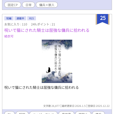
よ、われの情人となれ。」 ✦主人公攻めポジ（ただし苦労人）＆
固定CP
日常
傭兵×獣人
受けが奥手。主人公以外の〈人間×獣人CP〉も登場し、脇キャラ
多彩のオリエンタル風ローファンタジーです。 ✦傭兵×獣人CP編
などは物語の雰囲気が変わります。流血シーン、出産あり。 ※ タ
25
短編
連載中
R15
イトル変えました。誤字脱字ご容赦ください。感想欄は閉じてま
お気に入り : 110
24h.ポイント : 21
す。 ★第９回BL小説大賞エントリー作品★最終結果1988作品中
呪いで猫にされた騎士は屈強な傭兵に拾われる
／413位★誠にありがとうございました★
結衣可
呪いで猫にされた騎士は屈強な傭兵に拾われる
文字数 26,877
最終更新日 2026.1.5
登録日 2025.12.22