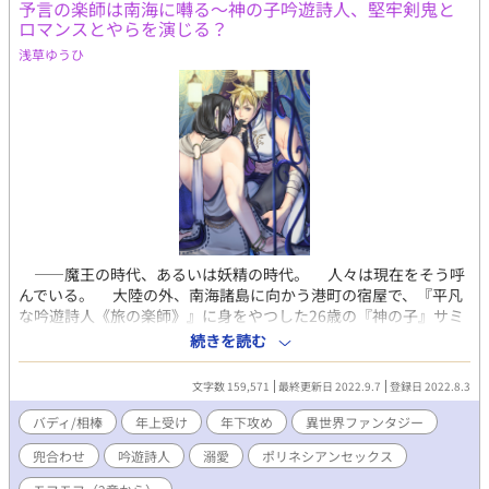
予言の楽師は南海に囀る〜神の子吟遊詩人、堅牢剣鬼と
ロマンスとやらを演じる？
浅草ゆうひ
――魔王の時代、あるいは妖精の時代。 人々は現在をそう呼
んでいる。 大陸の外、南海諸島に向かう港町の宿屋で、『平凡
な吟遊詩人《旅の楽師》』に身をやつした26歳の『神の子』サミ
ルは、英雄級として名が知れる傭兵『堅牢剣鬼』ハルディアに春
続きを読む
を買われ、契約の一夜を過ごした。 「男も喰えそうかい？ 英雄
さん」 「ん、他の男はわからぬが、楽師さんは喰わせて頂く」
文字数 159,571
最終更新日 2022.9.7
登録日 2022.8.3
22歳のハルディアは若干初々しくサミルを抱いて、「本気で楽師
さんに惚れたので、行先についていく」などと言い出した。
バディ/相棒
年上受け
年下攻め
異世界ファンタジー
『堅牢剣鬼』は腕が立つので連れて歩けば自分が楽だし、普段フ
兜合わせ
吟遊詩人
溺愛
ポリネシアンセックス
ード付きローブで顔を隠すサミルと違ってその出で立ち――鎧姿
は知れているので、色々便利だ。 好意が前提なら扱いやすいだ