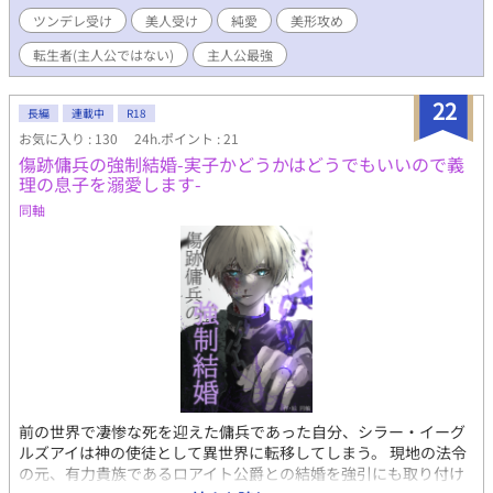
定が貰えず、結局卒業後十年間、かつての同級生たちが宮廷で出
ツンデレ受け
美人受け
純愛
美形攻め
世していくのを風の便りに、領地を立て直そうと奔走する毎日。
転生者(主人公ではない)
主人公最強
そんな時、御歳八歳になる末の王子の家庭教師として採用され
る。 意気揚々と向かったフランチェが目にしたのは、王子とは思
えないような待遇を受ける後ろ盾のない幼い王子と、唯一の味方
22
長編
連載中
R18
の傭兵上がりの護衛騎士だった。
お気に入り : 130
24h.ポイント : 21
───────────────────── 平民上がりの元傭
傷跡傭兵の強制結婚-実子かどうかはどうでもいいので義
兵護衛騎士×プライドの高いツンデレ魔導師
理の息子を溺愛します-
同軸
前の世界で凄惨な死を迎えた傭兵であった自分、シラー・イーグ
ルズアイは神の使徒として異世界に転移してしまう。 現地の法令
の元、有力貴族であるロアイト公爵との結婚を強引にも取り付け