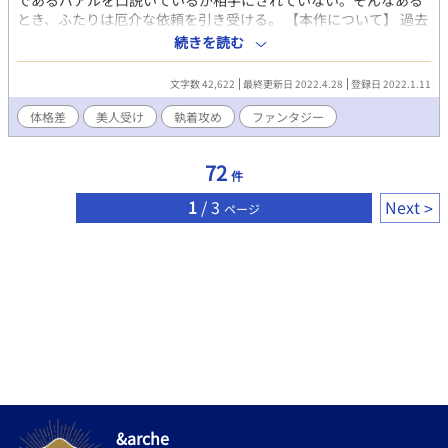
であるバアルを口説いているが相手にされていない。そんなある
とき、ふたりは厄介な依頼を引き受ける。 【本作について】 過去
作品のキャラたちが登場しますが、各々別な世界線のキャラだと
続きを読む
思ってください。過去の作品を未読でも本編は問題ありません。
※ムーンライトノベルズでも公開中です
文字数 42,622
最終更新日 2022.4.28
登録日 2022.1.11
体格差
美人受け
執着攻め
ファンタジー
72
件
1
/ 3
Next
ページ
&arche