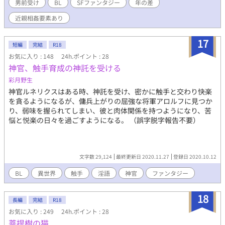
えられた肉体をもっている。 ■ジム 180cm 69kg 黒髪 碧眼 ツリ
男前受け
BL
SFファンタジー
年の差
目で少しひねくれた性格。 逞しいとまではいかないが、綺麗な筋
近親相姦要素あり
肉をつけている。 職業不明 マフィアを相手にできるくらいの戦闘
能力と、何故か良いマンションに住んでいる。 イラストは自分の
イラストをAI修正加工
17
短編
完結
R18
お気に入り : 148
24h.ポイント : 28
神官、触手育成の神託を受ける
彩月野生
神官ルネリクスはある時、神託を受け、密かに触手と交わり快楽
を貪るようになるが、傭兵上がりの屈強な将軍アロルフに見つか
り、弱味を握られてしまい、彼と肉体関係を持つようになり、苦
悩と悦楽の日々を過ごすようになる。 （誤字脱字報告不要）
文字数 29,124
最終更新日 2020.11.27
登録日 2020.10.12
BL
異世界
触手
淫語
神官
ファンタジー
18
長編
完結
R18
お気に入り : 249
24h.ポイント : 28
菩提樹の猫