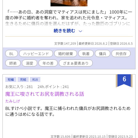
「……あの日、あの洞窟でマティアスは死にました」 1000年に一
度の神子に婚約者を奪われ、家を追われた元令息・マティアス。
生きるために傭兵の道を選んだはずが、たった数匹のゴブリンに
ボコボコにされ、無残な半死体となって洞窟の底へ突き落とされ
続きを読む
る。 死を待つだけだったマティアスの前に現れたのは、戦場で死
を狩り続けてきた隻腕の傭兵・ガルド。 彼はマティアスを拾い、
文字数 147,209
最終更新日 2026.8.2
登録日 2026.6.5
その無骨な手で「生きること」を教え始めた。 「お前が生きるの
に、俺の許可は必要ない」 ――王宮の甘い砂糖菓子のような日々
BL
ハッピーエンド
婚約破棄
執着
傭兵
共依存
とは比べ物にならない、血と汗がにじむ徹底した生存戦略。 死の
師弟
溺愛
年の差
ざまぁ要素あり
淵から舞い戻った令息は、その術を学び自分自身の足で歩き始め
る。 誇りを捨て、 名を捨て、 愛を得る。 傭兵として生まれ変わ
った令息の、歪で純粋な溺愛成長物語。 【完結御礼】 第1部本編
6
短編
完結
R18
は完結しました。最後までお付き合いいただきありがとうござい
お気に入り : 281
24h.ポイント : 241
ました。 現在第2部の新婚編を更新しています。 毎日21:30更新、
魔王に唆されてお尻を調教される話
全話予約投稿済みです。 【Xのご案内】
https://x.com/bunbun_melon 番外編にするまでもない小ネタSS
たみしげ
は全てこちらです。甘かったり愛が重すぎてちょっと様子がおか
BLすけべ小説です。魔王に捕らわれた傭兵がお尻調教されるため
しかったり。私の脳内の墓場です。気軽に墓参りしていただけた
に通うはめになる話です。
ら喜びます。
文字数 15,606
最終更新日 2023.10.15
登録日 2023.9.23