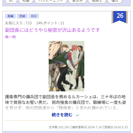
BL
短編
ハッピーエンド
異世界
猫騎士
傭兵
26
長編
完結
R18
お気に入り : 733
24h.ポイント : 21
副団長にはどうやら秘密が沢山あるようです
無一物
護衛専門の傭兵団で副団長を務めるルカーシュは、三十半ばの地
味で貧弱なお堅い男だ。 弱肉強食の傭兵団で、鍛練場に一度も姿
を見せず、他の団員達から『臆病者』と言われ嫌われている。
「俺はお前じゃないと駄目なんだ」と団長に口説かれ祖国を捨て
続きを読む
て付いてきたのに、気が付けば十数年、団長はルカーシュに指一
本触れて来ようとしない。それどころか、美青年の養子といちゃ
文字数 102,391
最終更新日 2024.7.16
登録日 2024.5.25
つく姿を目撃し、遂にルカーシュの堪忍袋の緒が切れた。人はキ