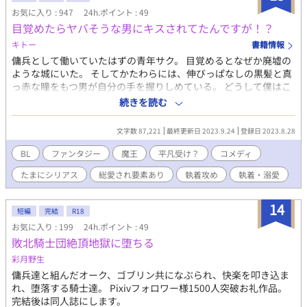
お気に入り : 947
24h.ポイント : 49
目覚めたらヤバそうな男にキスされてたんですが！？
キトー
書籍情報
傭兵として働いていたはずの青年サク。 目覚めるとなぜか廃墟の
ような城にいた。 そしてかたわらには、伸びっぱなしの黒髪と真
っ赤な瞳をもつ男が自分の手を握りしめている。 どうして僕はこ
んな所に居るんだろう。 それに、どうして僕は、この男にキスを
続きを読む
されているんだろうか…… コメディ、ほのぼの、時々シリアスの
ファンタジーBLです。 【執着が激しい魔王と呼ばれる男×気が弱
文字数 87,221
最終更新日 2023.9.24
登録日 2023.8.28
い巻き込まれた一般人？】 反応いただけるととても喜びます！ 匿
名希望の方はＸ(元Twitter)のWaveboxやマシュマロからどうぞ
BL
ファンタジー
魔王
平凡受け？
コメディ
(⁠^⁠^⁠)
たまにシリアス
総愛され要素あり
執着攻め
執着・溺愛
14
短編
完結
R18
お気に入り : 199
24h.ポイント : 49
敗北騎士団絶頂地獄に堕ちる
彩月野生
傭兵達と組んだオーク、ゴブリン共になぶられ、快楽を叩き込ま
れ、堕落する騎士達。 Pixivフォロワー様1500人突破お礼作品。
完結後は同人誌にします。