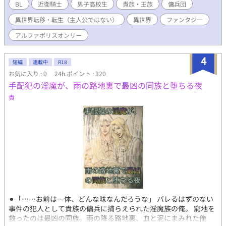
ハ王国は歴史ある強国の1つ。 ガラン子爵家は、コーハ王国の建
BL
近衛騎士
男子高校生
貴族・王族
傭兵団
国以来、3カ国と隣接する広大な領地を統治して、国境を守ってき
異世界転移・転生（主人公ではない）
異世界
ファンタジー
た世界有数の資産家。 フィリスとその家族は、異世界転生者や異
世界転移者ではないが、異世界転生者や転移者は複数登場する。
アルファポリスオンリー
王侯貴族、宗教国家、一般人、軍隊、傭兵、奴隷、アンダーグラ
ウンドな集団、異世界人、人外など、登場人物や背景、舞台は多
4
岐に渡る予定。 殺人や誘拐を始めとする犯罪や、宗教、政治的謀
短編
連載中
R18
略、戦争、同意のない性行為、同意の上での性行為、複数での性
お気に入り : 0
24h.ポイント : 320
行為の記述が少なくない内容になりそう。 書くのに必死なので、
手配犯の淫魔が、雨の路地裏で最凶の同族と堕ちる夜
項目ごとの注意喚起はしない予定。 剣や魔法がある異世界ファン
貴
タジー。呪い、神、聖獣、神獣、獣人、精霊、妖精、お化けなど
何でもあり。 異世界人の扱いに慎重な世界。 話が進むに連れて、
色々解明したり、新しく問題が起きたりして、展開していく。
⚫︎「……お前は一体、どんな味なんだろうな」 バレるはずのない
事件の犯人として貴族の傭兵に捕らえられた淫魔族の俺。 窮地を
救ったのは最凶の同族。雨の降る路地裏、血と泥にまみれた俺