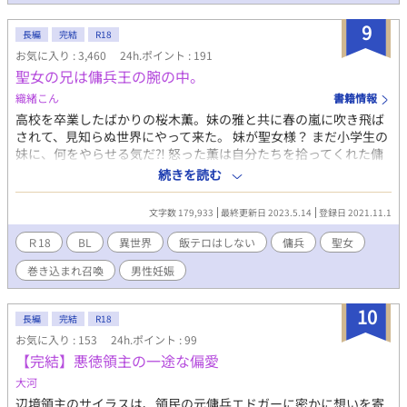
9
長編
完結
R18
お気に入り : 3,460
24h.ポイント : 191
聖女の兄は傭兵王の腕の中。
織緒こん
書籍情報
高校を卒業したばかりの桜木薫。妹の雅と共に春の嵐に吹き飛ば
されて、見知らぬ世界にやって来た。 妹が聖女様？ まだ小学生の
妹に、何をやらせる気だ⁈ 怒った薫は自分たちを拾ってくれた傭
兵団で身をひそめつつ、雅を神殿から隠すことにした。 傭兵団の
続きを読む
賄い夫として働きつつ、少しずつ異世界に馴染んで行く桜木兄妹
は次第にこの傭兵団がワケアリであることを知っていく。そして
文字数 179,933
最終更新日 2023.5.14
登録日 2021.11.1
傭兵団を率いる副団長の為人も⋯⋯。 豪快な傭兵 × オカン少
年 ⁂ ⁂ ⁂ ⁂ ⁂ この作品はR18要素を含みます。『えっち
Ｒ18
BL
異世界
飯テロはしない
傭兵
聖女
はえっちに書こう』がモットーです。該当部分には『✳︎』を付け
巻き込まれ召喚
男性妊娠
ますので十八歳未満のお嬢様、えちえちが苦手な方は『✳︎』を目
安にご自衛ください。
10
長編
完結
R18
お気に入り : 153
24h.ポイント : 99
【完結】悪徳領主の一途な偏愛
大河
辺境領主のサイラスは、領民の元傭兵エドガーに密かに想いを寄