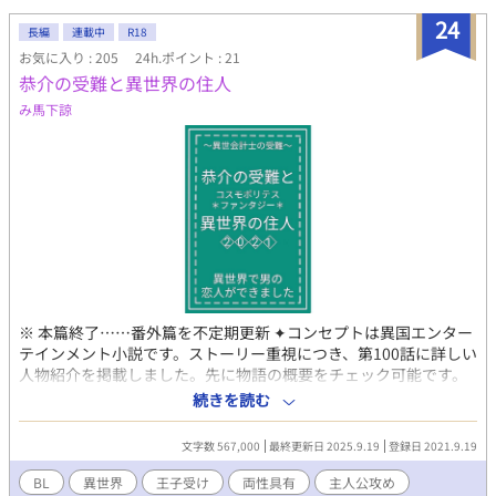
24
長編
連載中
R18
お気に入り : 205
24h.ポイント : 21
恭介の受難と異世界の住人
み馬下諒
※ 本篇終了……番外篇を不定期更新 ✦コンセプトは異国エンター
テインメント小説です。ストーリー重視につき、第100話に詳しい
人物紹介を掲載しました。先に物語の概要をチェック可能です。
✦コスモポリテス王国に飛ばされた現代の会計士▪石川 恭介 （い
続きを読む
しかわ きょうすけ／異世界では目立つ黒眼黒髪）27歳は、壮大な
城で事務内官として働くことになります。 ✦異世界転移セカンド
文字数 567,000
最終更新日 2025.9.19
登録日 2021.9.19
ライフストーリー。下ネタ多め。武官や神官に悩まされ、第６王
子に好かれたり、受難な日々を送るハメに……!? 「キョースケ
BL
異世界
王子受け
両性具有
主人公攻め