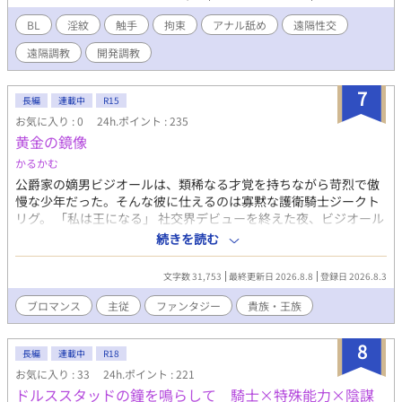
BL
淫紋
触手
拘束
アナル舐め
遠隔性交
遠隔調教
開発調教
7
長編
連載中
R15
お気に入り : 0
24h.ポイント : 235
黄金の鏡像
かるかむ
公爵家の嫡男ビジオールは、類稀なる才覚を持ちながら苛烈で傲
慢な少年だった。そんな彼に仕えるのは寡黙な護衛騎士ジークト
リグ。 「私は王になる」 社交界デビューを終えた夜、ビジオール
はジークトリグにそう告げた。 現王家への反感を抱く貴族レング
続きを読む
ラット、行き場を失った元傭兵たち……各々の望みを見抜き傘下
に引き入れながら、ビジオールは密やかな叛逆を始める。しかし
文字数 31,753
最終更新日 2026.8.8
登録日 2026.8.3
王宮に影を落とすその計画は、やがてビジオール自身にも過去の
影を突きつけていく。 ※直接的な描写はありませんが、性的被
ブロマンス
主従
ファンタジー
貴族・王族
害・暴力に関する表現を含みます。 ※BLというよりはブロマンス
寄りです
8
長編
連載中
R18
お気に入り : 33
24h.ポイント : 221
ドルススタッドの鐘を鳴らして 騎士×特殊能力×陰謀