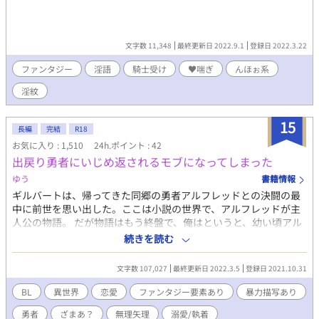
文字数 11,348
最終更新日 2022.9.1
登録日 2022.3.22
ファンタジー
淫語
騎士受け
♥喘ぎ
んほぉ系
淫紋
15
長編
完結
R18
お気に入り : 1,510
24h.ポイント : 42
出戻り勇者にいじめ返されるモブになってしまった
ゆう
書籍情報
ギルバートは、帰ってきた同郷の勇者アルフレッドとの決闘の最
中に前世を思い出した。ここは小説の世界で、アルフレッドが主
人公の物語。 だが物語はもう終盤で、俺はというと、幼い頃アル
フレッドをいじめ、仕返しされるざまぁ要員だった。 (まずい･･･)
続きを読む
この決闘で手も足も出ずに敗北した俺は、傭兵としての信用を失
い、職にもあぶれていく。 どうにか未来を変えようと奮闘するの
文字数 107,027
最終更新日 2022.3.5
登録日 2021.10.31
だが、何やらアルフレッドの様子がおかしくて･･･ ※設定はふわ
ふわです ※R18要素がある回は⭐︎をつけています ※勇者は性格悪
BL
異世界
恋愛
ファンタジー要素あり
暴力描写あり
めです
勇者
ざまあ？
無理矢理
溺愛/執着