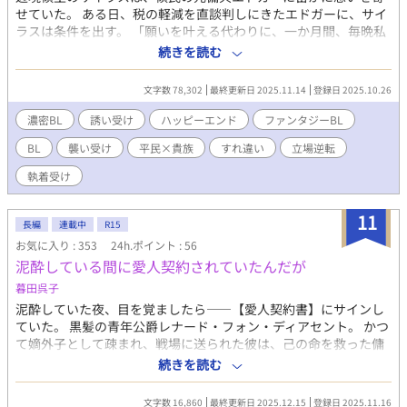
せていた。 ある日、税の軽減を直談判しにきたエドガーに、サイ
ラスは条件を出す。 「願いを叶える代わりに、一か月間、毎晩私
のもとへ来い」 身分違いの片想いを叶えるため、サイラスは歪ん
続きを読む
だ「契約」という形で彼を手に入れようとする。 挑発的に誘い、
自ら跨り、甘く乱れるサイラス。戸惑いながらも、その要求に応
文字数 78,302
最終更新日 2025.11.14
登録日 2025.10.26
えていくエドガー。 毎夜逢瀬を重ねていくうちに、義務のはずの
関係は次第に変化していく――いつしか二人は、互いに心を通わ
濃密BL
誘い受け
ハッピーエンド
ファンタジーBL
せ始めていた。 ※生真面目な元傭兵×高慢な貴族の、立場逆転BL
BL
襲い受け
平民×貴族
すれ違い
立場逆転
です ※誘い受けが好きな方におすすめ ※濃密BL応募作のため、
官能描写が多めです
執着受け
11
長編
連載中
R15
お気に入り : 353
24h.ポイント : 56
泥酔している間に愛人契約されていたんだが
暮田呉子
泥酔していた夜、目を覚ましたら――【愛人契約書】にサインし
ていた。 黒髪の青年公爵レナード・フォン・ディアセント。 かつ
て嫡外子として疎まれ、戦場に送られた彼は、己の命を救った傭
兵グレイを「女避けの盾」として雇う。 だが、片腕を失ったその
続きを読む
男こそ、レナードの心を動かした唯一の存在だった。 元部下の冷
徹な公爵と、酒に溺れる片腕の傭兵。 交わした契約の中で、二人
文字数 16,860
最終更新日 2025.12.15
登録日 2025.11.16