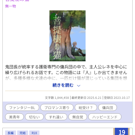
無一物
鬼団長が統率する護衛専門の傭兵団の中で、主人公レネを中心に
繰り広げられるお話です。この物語には『人』しか出てきません
が、多種多様な犬達の中に、一匹だけ猫が混じっている集団を想
像してください。猫は自分を犬だと思い込んでいます。そして犬
続きを読む
達も決してレネを猫扱いしません。無自覚な猫、試される犬達。
そして猫にも容赦ない鬼団長。傭兵は危険なお仕事ですから猫は
文字数 1,844,458
最終更新日 2025.6.21
登録日 2023.10.17
色々と大変な目に遭います（いつもギリギリの低空飛行）。章ご
とに護衛対象が変わります。ＢＬというよりはブロマンス的な要
ファンタジーBL
ブロマンス寄り
総受け？
傭兵団
素が強めで甘味成分は少なめですが、暗い話でもありません。長
美青年
切ない
すれ違い
無自覚
ハッピーエンド
編のシリーズものが好きな方におすすめ。こちらは他サイトの改
訂版です。
19
長編
完結
R18