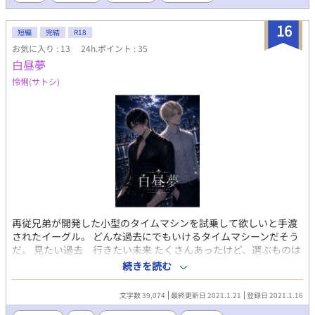
16
短編
完結
R18
お気に入り : 13
24h.ポイント : 35
白昼夢
怜悧(サトシ)
再従兄弟が開発した小型のタイムマシンを試乗して欲しいと手渡
されたイーグル。 どんな過去にでもいけるタイムマシーンだそう
だ。 見たい過去 行きたい未来 たくさんあったけど、選ぶものは
ひとつだった。 会いたい人がいたんだ。 人物紹介 ■イーグル＝デ
続きを読む
ューン 182cm 75kg 29歳 金髪、碧眼。 すらりと高い身長。タレ目
で甘いマスク。 適当な性格と天然な言動。 総合病院の若き外科部
文字数 39,074
最終更新日 2021.1.21
登録日 2021.1.16
長。 何年か前までは宇宙の傭兵までは属していただけあって、鍛