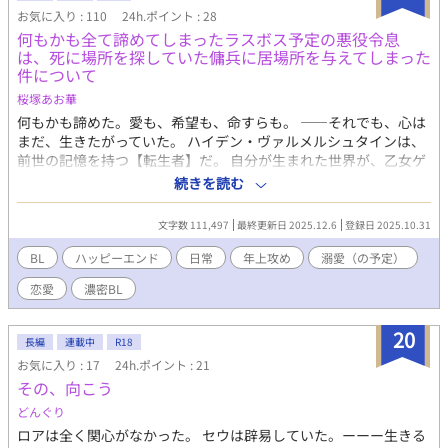
お気に入り : 110
24h.ポイント : 28
何もかも全て諦めてしまったラスボス予定の悪役令息
は、死に場所を探していた傭兵に居場所を与えてしまった
件について
桜塚あお華
何もかも諦めた。愛も、希望も、命すらも。 ――それでも、心は
まだ、生きたがっていた。 ハイデン・ヴァルメルシュタインは、
前世の記憶を持つ【転生者】だ。 自分が生まれた世界が、乙女ゲ
ーム『月下の誓い』の舞台であることを知り、やがて「破滅する
続きを読む
悪役令息」という運命を受け入れていた。 貴族社会からは距離を
置き、屋敷の一室で引きこもるように生きる日々。そんな彼の前
文字数 111,497
最終更新日 2025.12.6
登録日 2025.10.31
にある日、ひとりの傭兵が現れる。 「ここで死んでも、誰にも見
つからねぇかと思ってな」 そう言って離れに住みついたその男
BL
ハッピーエンド
日常
年上攻め
溺愛（の予定）
――名も知らぬ傭兵は、毎日、無言で食事を置いていく。 ハイデ
恋愛
濃密BL
ンはその素朴な味に、いつしか心と身体が反応していることに気
づく。 互いに死に場所を探していたふたり。 その静かな日常の中
で、少しずつ言葉が、温もりが、感情が芽生えていく。 しかし、
20
長編
連載中
R18
運命は安穏を許さない。 過去のゲームシナリオ通り、王都ではハ
お気に入り : 17
24h.ポイント : 21
イデンにとっては【破滅】としての物語が動き始める。 異母兄ア
その、向こう
ゼルは政略のためにハイデンを再び駒にしようと動き、本来の
【ヒロイン】であるリリアは、理想の正義をかざして彼を排除し
どんぐり
ようとする。 だがハイデンはもう、ただの【登場人物】ではいら
ロアは全く関心がなかった。 セウは辟易していた。ーーー生きる
れない。 傍にいてくれた名も知らぬ男と共に、自らの意思でこの