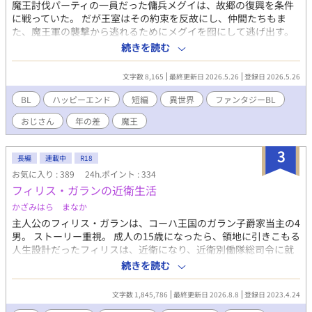
魔王討伐パーティの一員だった傭兵メグイは、故郷の復興を条件
スゲームとかログアウト不可とかではないです。
に戦っていた。 だが王室はその約束を反故にし、仲間たちもま
た、魔王軍の襲撃から逃れるためにメグイを囮にして逃げ出す。
生け捕りにされたメグイが連れていかれた先で出会ったのは、ど
続きを読む
う見ても魔王らしくない、ポンコツ気味の若き魔王チハタだっ
た。 捕虜の扱い方も、尋問の仕方もわからないチハタは、メグイ
文字数 8,165
最終更新日 2026.5.26
登録日 2026.5.26
にお茶を淹れ、夕食を共にし、挙げ句の果てには「僕のお嫁さん
になる？」と言い出す。 しかしチハタには、父である先代魔王ブ
BL
ハッピーエンド
短編
異世界
ファンタジーBL
ラッドヘルによって刻まれた、ある秘密があった。 捨てられたお
おじさん
年の差
魔王
じさん傭兵と、魔王として生まれた若者。 孤独な二人が出会い、
たった一晩で国の運命を変えてしまう、ファンタジーBL読み切
り。
3
長編
連載中
R18
お気に入り : 389
24h.ポイント : 334
フィリス・ガランの近衛生活
かざみはら まなか
主人公のフィリス・ガランは、コーハ王国のガラン子爵家当主の4
男。 ストーリー重視。 成人の15歳になったら、領地に引きこもる
人生設計だったフィリスは、近衛になり、近衛別働隊総司令に就
任。 国内外で活躍する。 主人公視点だけでなく、主人公以外の登
続きを読む
場人物の視点や、第三者視点も有り。 R18の性描写について。 主
人公のフィリスは受け専門で、攻めは男だが、ストーリー上、関
文字数 1,845,786
最終更新日 2026.8.8
登録日 2023.4.24
係する相手が複数いる。人間、人外、動物型の人外を含む。 コー