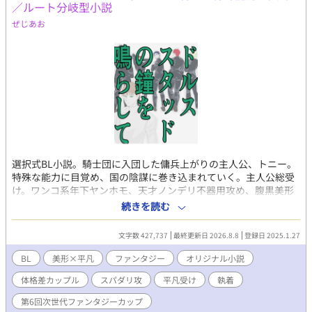
／ルート分岐型小説
ぜじあお
選択式BL小説。騎士団に入団した傭兵上がりの主人公、トニー。
特殊な能力に目覚め、国の陰謀に巻き込まれていく。主人公総受
け。ワンコ系年下ヤンホモ、天才ノンデリ不器用攻め、腹黒美形
(でも途中曇る)攻め、『あいやつ』系ダーリン攻め、体格差攻
続きを読む
め。受けは男っぽく地味な見た目。 重めの文章／群像劇／多重で
複雑な感情／二面性 にハッとした方向け、 告白シーン以降はルー
文字数 427,737
最終更新日 2026.8.8
登録日 2025.1.27
トごとの整合性をとっていませんのでご了承ください。
BL
美形×平凡
ファンタジー
オリジナル小説
体格差カップル
スパダリ攻
平凡受け
執着
第6回次世代ファンタジーカップ