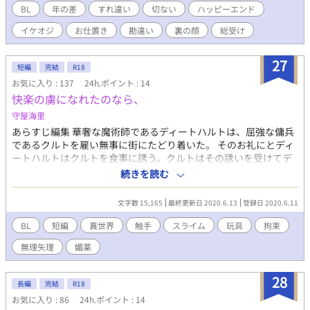
レた時、一番やってはいけない事をやらかす…… 少し感情表現の
BL
年の差
すれ違い
切ない
ハッピーエンド
おかしい受けと、脳筋にぶちん男とのドタバタ劇。 攻めが無体を
イケオジ
お仕置き
勘違い
裏の顔
総受け
働きますがハッピーエンドです。
27
短編
完結
R18
お気に入り : 137
24h.ポイント : 14
快楽の虜になれたのなら、
守屋海里
あらすじ編集 華奢な魔術師であるディートハルトは、屈強な傭兵
であるクルトを雇い無事に街にたどり着いた。 そのお礼にとディ
ートハルトはクルトを食事に誘う。クルトはその誘いを受けてデ
ィートハルトと宿屋で食事をすることにした。しかし、食べてい
続きを読む
る途中でクルトは眠ってしまい……。 華奢な魔術師×屈強な傭兵
主人公は攻めです。一人称で物語が進みます。 主人公が作った魔
文字数 15,165
最終更新日 2020.6.13
登録日 2020.6.11
道具でクルトを可愛がる話。あらすじとタグでイヤな予感がした
方はそっと閉じてください。 エロ練習作。色々書いてみたかっ
BL
短編
異世界
触手
スライム
玩具
拘束
た。全編通してエロしかありません。 ※ムーンライトノベルズ様
無理矢理
媚薬
にも投稿しています。
28
長編
完結
R18
お気に入り : 86
24h.ポイント : 14