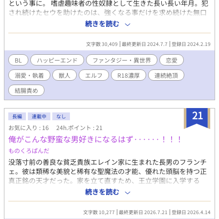
という事に。 嗜虐趣味者の性奴隷として生きた長い長い年月。犯
世界を歩むと決めたのだから。 ――これは、「終わり」が定めら
され続けたセウを助けたのは、強くなる事だけを求め続けた無口
れた者が、 「生きたい」と願ったときに始まる、運命の書き換え
で無関心で無愛想な男だった。二人の間に生まれた少しの独占欲
続きを読む
の物語。
と依存、そしてその後。 愛を知るも、すれ違い、過去に翻弄され
る2人が、奇跡など一つもない世界で幸せになろうともがく。 寡
文字数 30,409
最終更新日 2024.7.7
登録日 2024.2.19
黙強引混血獣人傭兵攻め、顰め面性奴隷美人エルフ受け。 R18濃
厚 予告無く性描写や残酷な表現有り。 ハッピーエンド。 濃厚な
BL
ハッピーエンド
ファンタジー・異世界
恋愛
性描写…※（固定:強面傭兵×美形エルフ） 残酷な描写…※※（凌
溺愛・執着
獣人
エルフ
R18濃厚
連続絶頂
辱モブ絡み等）
結腸責め
21
長編
連載中
なし
お気に入り : 16
24h.ポイント : 21
俺がこんな野蛮な男好きになるはず······！！！
ものくろぱんだ
没落寸前の善良な貧乏貴族エレイン家に生まれた長男のフランチ
ェ。彼は類稀な美貌と稀有な聖魔法の才能、優れた頭脳を持つ正
真正銘の天才だった。家を立て直すため、王立学園に入学する
も、あまりにも善良すぎる家族を守るため培ってきた経験のせい
続きを読む
で、プライドは大気圏を突き抜け、性格は酷く捻じ曲がっている
フランチェに友人ができるようなこともなく。卒業時には首席も
文字数 10,277
最終更新日 2026.7.21
登録日 2026.4.14
勝ち取ったフランチェだが、性格に問題ありとして宮廷仕えに内