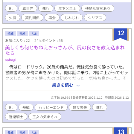
の距離は少しずつ近づいていくが――。
BL
異世界
傭兵
年下×年上
残酷な描写あり
欠損
契約関係
再会
じれじれ
シリアス
12
短編
完結
R18
お気に入り : 22
24h.ポイント : 56
美しくも何ともねえおっさんが、尻の良さを教え込まれ
たら
yahagi
俺はロードリック。26歳の傭兵だ。俺は気分良く酔っていた。
冒険者の男が俺に声をかけた。俺は話に乗り、2階に上がってセッ
クスした。ケツを使ったのは初めてだった。気持ち良かった。そ
れから、相手探しに苦渋した。俺は美しくも何ともねえおっさん
続きを読む
だ。俺に声をかける男はいねえし、俺は娼館で抱いて貰おうと、
店先までやってきたが、勇気が出ない。そこである男に出会うの
文字数 10,959
最終更新日 2026.1.12
登録日 2026.1.12
だが……。※ムーンライトノベルズ様にも公開しています。
BL
短編
ハッピーエンド
処女喪失
傭兵
近衛騎士
王女の気まぐれ
13
長編
完結
R18