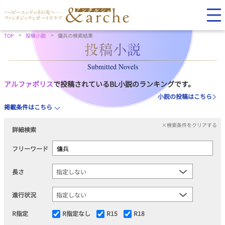
TOP
投稿小説
傭兵の検索結果
Submitted Novels
アルファポリス
で投稿されているBL小説のランキングです。
小説の投稿はこちら
掲載条件はこちら
×検索条件をクリアする
詳細検索
フリーワード
長さ
進行状況
R指定
R指定なし
R15
R18