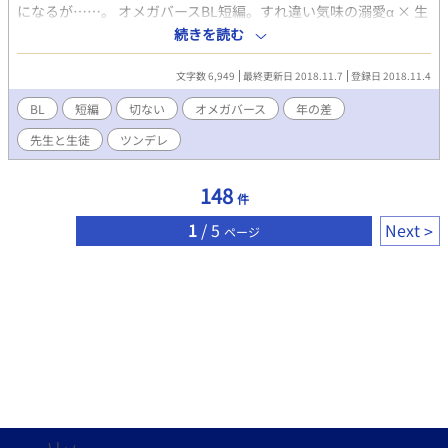
になるが……。 オメガバースBL短編。すれ違い気味の溺愛α × 生
意気Ωの年の差BL。 （他サイトのコンテスト用に書いたお話で
続きを読む
す）
文字数 6,949
最終更新日 2018.11.7
登録日 2018.11.4
BL
短編
切ない
オメガバース
年の差
先生と生徒
ツンデレ
148
件
1
/ 5
Next
ページ