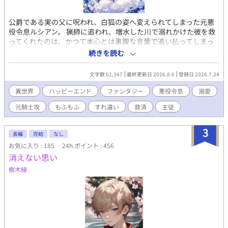
公爵である実の父に呪われ、白狐の姿へ変えられてしまった元悪
役令息ルシアン。 猟師に追われ、増水した川で溺れかけた彼を救
ってくれたのは、かつて本心とは裏腹な言葉で追い払ってしまっ
た元護衛騎士・カイルだった。 正体を知られれば、今度こそ嫌わ
続きを読む
れるかもしれない――正体を隠すルシアンと、白狐の仕草に懐か
しい面影を見い出していくカイル。 もふもふ白狐になった不器用
文字数 61,347
最終更新日 2026.8.6
登録日 2026.7.24
な元悪役令息と、今も主人を忘れられない一途な元護衛騎士が、
ゆっくりと心を通わせていく再会・溺愛ファンタジーBLです。 ※
異世界
ハッピーエンド
ファンタジー
悪役令息
溺愛
表紙や校正に生成AIを使用しています。
元騎士攻
もふもふ
すれ違い
救済
主従
3
長編
完結
なし
お気に入り : 185
24h.ポイント : 456
消えない思い
樹木緑