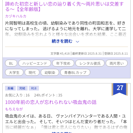
諦めた初恋と新しい恋の辿り着く先～両片思いは交差す
る～【全年齢版】
カヅキハルカ
片岡智明は高校生の頃、幼馴染みであり同性の町田和志を、好き
になってしまった。 逃げるように地元を離れ、大学に進学して二
年。 幼馴染みを忘れようと様々な出会いを求めた結果、ここ最近
は女性からのストーカー行為に悩まされていた。 友人の話をきっ
続きを読む
かけに、智明はストーカー対策として「レンタル彼氏」に恋人役
を依頼することにする。 まだ幼馴染みへの恋心を忘れられずにい
文字数 45,418
最終更新日 2025.8.31
登録日 2025.8.11
る智明の前に、和志にそっくりな顔をしたシマと名乗る「レンタ
ル彼氏」が現れた。 恋人役を依頼した智明にシマは快諾し、プロ
BL
ハッピーエンド
年下攻め
レンタル彼氏
両片思い
の彼氏として完璧に甘やかしてくれる。 ストーカーに見せつける
大学生
現代
幼馴染
青春BLカップ​
という名目の元で親密度が増し、戸惑いながらも次第にシマに惹
かれていく智明。 だがシマとは契約で繋がっているだけであり、
新たな恋に踏み出すことは出来ないと自身を律していた、ある日
27
長編
完結
R18
のこと。 煽られたストーカーが、とうとう動き出して――――。
お気に入り : 16
24h.ポイント : 35
レンタル彼氏×幼馴染を忘れられない大学生 両片思いBL 《pixiv
1000年前の恋人が忘れられない吸血鬼の話
開催》KADOKAWA×pixivノベル大賞2024【タテスクコミック
賞】受賞作 ※商業化予定なし（出版権は作者に帰属） この作品は
もちえなが
『KADOKAWA×pixiv ノベル大賞2024』の「BL部門」お題イラス
吸血鬼のメイは、ある日、 ヴァンパイアハンターである人間・ユ
トから着想し、創作したものです。
エルと出会った。 そして、そいつはとんだ変わり者だった。 「本
https://www.pixiv.net/novel/contest/kadokawapixivnovel24
当に綺麗だなぁ」 「僕は君と恋人になりたい」 敵であるはずの俺
を口説くなんて、頭のおかしいやつだ。 そう思ったはずなのに、