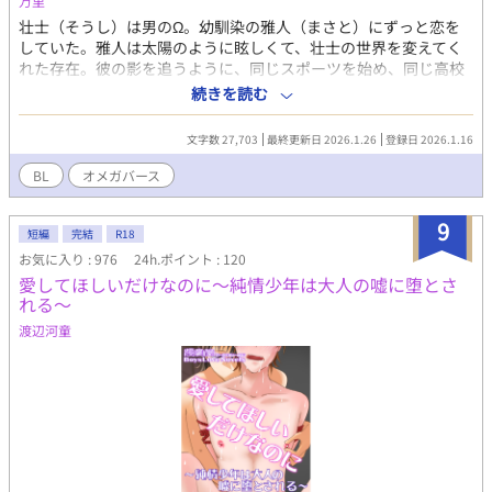
万里
壮士（そうし）は男のΩ。幼馴染の雅人（まさと）にずっと恋を
していた。雅人は太陽のように眩しくて、壮士の世界を変えてく
れた存在。彼の影を追うように、同じスポーツを始め、同じ高校
に進学し、ずっと傍にいた。 しかし、壮士のヒートのせいで、雅
続きを読む
人も充てられて発情してしまう。壮士は必死に項を守り、番にな
ることを拒む。好きだからこそ、こんな形では結ばれたくなかっ
文字数 27,703
最終更新日 2026.1.26
登録日 2026.1.16
た。壮士は彼の幸せを願って別の大学へ進学する。 新しい環境で
出会ったのは、α・晴臣（はるおみ）。彼もまた、忘れられない人
BL
オメガバース
がいるという。 互いに“好きな人”を抱えたまま始まる関係。心の
隙間を埋め合うふたり。けれど、偽りのはずだったその関係に、
9
いつしか本物の感情が芽生えていく？
短編
完結
R18
お気に入り : 976
24h.ポイント : 120
愛してほしいだけなのに～純情少年は大人の嘘に堕とさ
れる～
渡辺河童