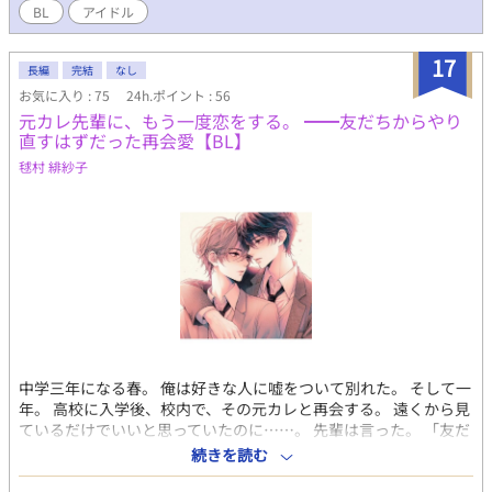
BL
アイドル
17
長編
完結
なし
お気に入り : 75
24h.ポイント : 56
元カレ先輩に、もう一度恋をする。 ━━友だちからやり
直すはずだった再会愛【BL】
毬村 緋紗子
中学三年になる春。 俺は好きな人に嘘をついて別れた。 そして一
年。 高校に入学後、校内で、その元カレと再会する。 遠くから見
ているだけでいいと思っていたのに……。 先輩は言った。 「友だ
ちに戻ろう」 まだ好きなのに。 忘れられないのに。 元恋人から
続きを読む
始まる、再スタートの恋。 (登場人物) 渋沢 香名人 ｼﾌﾞｻﾜ ｶﾅﾄ 高１