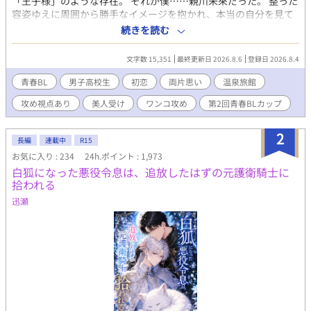
「王子様」のような存在。 それが僕……親川未來だった。 整った
容姿ゆえに周囲から勝手なイメージを抱かれ、本当の自分を見て
もらえないことに慣れていた未來。 そんな夏休み、祖父母が営む
続きを読む
山あいの旅館で、ひと夏を過ごすことになった。 慣れない旅館の
手伝いに戸惑う未來を、何かと気にかけてくれたのは、同級生の
文字数 15,351
最終更新日 2026.8.6
登録日 2026.8.4
北山迅。 偶然にも同じ町で夏を過ごすことになった彼は、ときど
き旅館の仕事を手伝いに来てくれる。 誰にでも分け隔てなく優し
青春BL
男子高校生
初恋
両片思い
温泉旅館
くて、気づけば未來の毎日に欠かせない存在になっていく。 迅の
攻め視点あり
美人受け
ワンコ攻め
第2回青春BLカップ
何気ない一言や優しさに触れるたび、止まっていた未來の心は少
しずつ変わっていく。 ひと夏の出会いから始まる、不器用な二人
の青春と初恋の物語。 高校生な二人の甘酸っぱいドキドキ感を楽
2
長編
連載中
R15
しんでいただけたらと思っています。
お気に入り : 234
24h.ポイント : 1,973
白狐になった悪役令息は、追放したはずの元護衛騎士に
拾われる
迅瀬