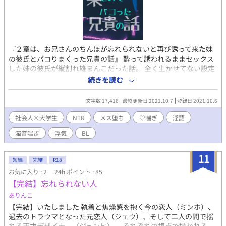
『２章は、お兄さんのちんぽが忘れられないと再び誘って来た妹
の彼氏とパコりまくった兄貴の話』 酔って誘われるままセックス
した妹の彼氏が縦割れ雄まんこだった話。 全く生かせてない設定
としては、社会人×大学生。 ２章 今度はシラフで迫られたうえ、
続きを読む
好き好き♡言われたのでセフレにすることにしました。（クズ）
最終的にはくっつきますが、ミゼラブルエンドって言うのかな？
文字数 17,416
最終更新日 2021.10.7
登録日 2021.10.6
これ…。 栞司×杳一 Pixiv
https://www.pixiv.net/novel/series/7754805 ムーンライトノベ
社会人×大学生
NTR
メス堕ち
♡喘ぎ
淫語
ルズ https://novel18.syosetu.com/n1704ii/ fujossy
濁音喘ぎ
浮気
BL
https://fujossy.jp/books/29830 ハーメルン
https://syosetu.org/novel/406365/
11
短編
完結
R18
お気に入り : 2
24h.ポイント : 85
【完結】忘れられない人
ありんこ
【完結】いたしました 執着と焦燥感を抱く今の恋人（ミンホ）、
過去のトラウマとなった元恋人（ジェウ）、そして二人の間で揺