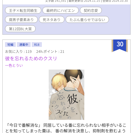
文字数 141,591
最終更新日 2024.11.15
登録日 2024.10.30
代わりになろうと決意した。しかし、カイユー王子はゲームの時
の印象と違っていて…… 演技チャラ男攻め×美人人間不信受け ※
王子×転生同級生
最終的にハピエン
契約恋愛
最終的にはハッピーエンドです ※何かしら地雷のある方にはお勧
腐男子要素あり
死ネタあり
たぶん曇らせではない
めしません ※ムーンライトノベルズにも投稿しています
第12回BL大賞
30
短編
連載中
R18
お気に入り : 119
24h.ポイント : 21
彼を忘れるためのクスリ
一色とうい
「今日で番解消な」 同居している番に忘れられない相手がいるこ
とを知ってしまった棗は、 番の解消を決意し、抑制剤を飲むよう