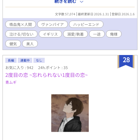
続きを読む
変な気まぐれを起こして、恋人になった。 ーー人間には、寿命が
ある。 だからこれは、 悠久の時を生きる俺にとって、 ほんの暇つ
文字数 57,074
最終更新日 2026.1.31
登録日 2026.1.6
ぶしにすぎない。 ……初めは、そう思っていた。 うっかり人間を
愛してしまった吸血鬼が、最愛を亡くし、そして報われる話。
吸血鬼×人間
ヴァンパイア
ハッピーエンド
※1章完結済。 ※2章構成。章ごとに主人公が変わります。 ※リバ
泣ける/切ない
イギリス
溺愛/執着
一途
俺様
ありです。 ※キザなヴァンパイアハンター×俺様美人吸血鬼
健気
美人
28
長編
連載中
なし
お気に入り : 942
24h.ポイント : 35
2度目の恋 ~忘れられない1度目の恋~
青ムギ