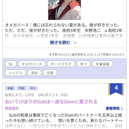
オメガバース：僕には忘れられない夏がある。彼が好きだった。
ただ、ただ、彼が好きだった。 高校3年生 矢野浩二 α 高校3年
生 佐々木裕也 α 高校1年生 赤城要 Ω 赤城要は運命の番であ
る両親に憧れ、両親が出会った高校に入学します。 自分も両親の
続きを読む
様に運命の番が欲しいと思っています。 そして高校の入学式で出
会った矢野浩二に、淡い感情を抱き始めるようになります。 でも
文字数 499,521
最終更新日 2021.1.12
登録日 2020.6.9
あるきっかけを基に、佐々木裕也と出会います。 彼こそが要の探
し続けた運命の番だったのです。 そして3人の運命が絡み合って、
BL
オメガバース
ボーイズラブ
甘々
先輩後輩
それぞれが、それぞれの選択をしていくと言うお話です。
シリアス
高校
恋愛
4
長編
完結
R18
お気に入り : 1,970
24h.ポイント : 418
おいてけぼりのSubは一途なDomに愛される
雨宮里玖
書籍情報
Subの和泉は事故で亡くなったDomのパートナーを五年以上経
った今も想い続けている。 想いを貫くため、新たなパートナー
は作らない、一生ひとりで生きていくと心に決めている。 会社