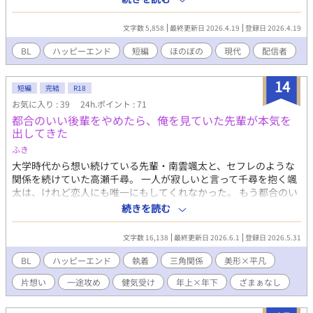
つけた過疎配信に救われた。 ゆるくて、優しくて、ただ楽しそう
にゲームをする配信者・ひなた。 気づけば彼は、俺の“最推し”に
文字数 5,858
最終更新日 2026.4.19
登録日 2026.4.19
なっていた。 正体を隠し、“エー”として通い詰め、スパチャを投
げる日々。 けれどある日、うっかり本アカウントでコメントして
BL
ハッピーエンド
短編
ほのぼの
現代
配信者
しまい、その関係は壊れてしまう。 もう行かない方がいいとわか
っている。 それでも――どうしても、あの声が忘れられない。 だ
14
からもう一度だけ。 ただの“エー”として、君の配信に戻ってもい
短編
完結
R18
いですか？
お気に入り : 39
24h.ポイント : 71
都合のいい後輩をやめたら、俺を見ていた先輩が本気を
出してきた
ふき
大学時代から想い続けている先輩・南雲颯太と、セフレのような
関係を続けていた高瀬千尋。 一人が寂しいと言って千尋を抱く颯
太は、けれど恋人にも唯一にもしてくれなかった。 もう都合のい
い後輩ではいられない。 そう思った千尋が相談したのは、大学時
続きを読む
代のサークルの部長だった先輩・圭だった。 「俺は高瀬と付き合
いたい」 「利用していい。気にせず、利用してくれ」 颯太を忘れ
文字数 16,138
最終更新日 2026.6.1
登録日 2026.5.31
られないと伝えても、圭は真っ直ぐな好意を差し出してくる。 千
尋は颯太との関係に区切りをつけて、圭と付き合うことにする。
BL
ハッピーエンド
執着
三角関係
美形×平凡
けれど、終わらせた途端、颯太は今さら千尋を求め始める。 好き
片想い
一途攻め
健気受け
年上×年下
ざまぁなし
だった人の唯一になれなかった千尋が、自分を見ていた先輩に捕
まって、少しずつ帰る場所を変えていく話。 攻め： 久瀬圭(ｸｾﾞｹｲ)
南雲颯太(ﾅｸﾞﾓｿｳﾀ) 受け： 高瀬千尋(ﾀｶｾﾁﾋﾛ)