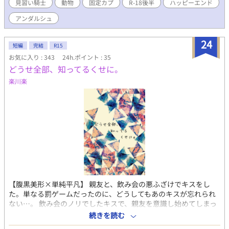
見習い騎士
動物
固定カプ
R-18後半
ハッピーエンド
アンダルシュ
24
短編
完結
R15
お気に入り : 343
24h.ポイント : 35
どうせ全部、知ってるくせに。
楽川楽
【腹黒美形×単純平凡】 親友と、飲み会の悪ふざけでキスをし
た。単なる罰ゲームだったのに、どうしてもあのキスが忘れられ
ない…。 飲み会のノリでしたキスで、親友を意識し始めてしまっ
た単純な受けが、まんまと腹黒攻めに捕まるお話。 ※fujossyさん
続きを読む
の属性コンテスト『ノンケ受け』部門にて優秀賞をいただいた作