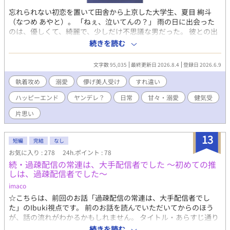
忘れられない初恋を置いて田舎から上京した大学生、夏目 絢斗
（なつめ あやと）。 「ねぇ、泣いてんの？」 雨の日に出会った
のは、優しくて、綺麗で、少しだけ不思議な男だった。 彼との出
会いは、初恋に囚われていた絢斗の世界を少しずつ変えていく。
続きを読む
次第に絢斗は、琉唯の甘く重い気持ちに心地よさを感じるように
なってきて───。 愛に飢えた男×初恋に囚われている男の、重
文字数 95,035
最終更新日 2026.8.4
登録日 2026.6.9
ラブストーリー。 ※他サイトでも公開中です
執着攻め
溺愛
儚げ美人受け
すれ違い
ハッピーエンド
ヤンデレ？
日常
甘々・溺愛
健気受
片思い
13
短編
完結
なし
お気に入り : 278
24h.ポイント : 78
続・過疎配信の常連は、大手配信者でした 〜初めての推
しは、過疎配信者でした〜
imaco
☆こちらは、前回のお話「過疎配信の常連は、大手配信者でし
た」のIbuki視点です。 前のお話を読んでいただいてからのほう
が、話の流れがわかるかもしれません。 タイトル・あらすじ通り
のお話です。 スランプに悩んでいた大手配信者・Ibukiは、偶然見
続きを読む