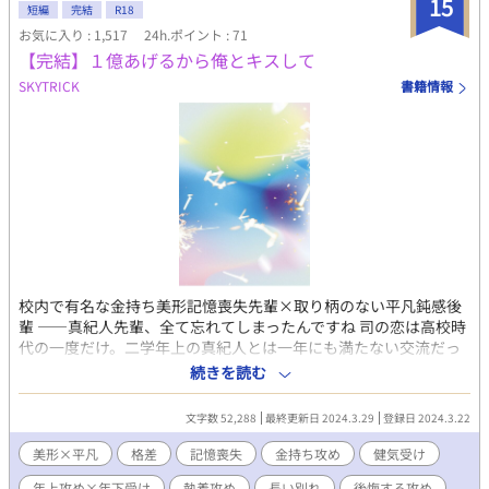
15
短編
完結
R18
お気に入り : 1,517
24h.ポイント : 71
【完結】１億あげるから俺とキスして
SKYTRICK
書籍情報
校内で有名な金持ち美形記憶喪失先輩×取り柄のない平凡鈍感後
輩 ——真紀人先輩、全て忘れてしまったんですね 司の恋は高校時
代の一度だけ。二学年上の真紀人とは一年にも満たない交流だっ
たけれど、それでも司は真紀人への恋を忘れられずにいた。 名門
続きを読む
私立校に生活を切り詰めながら通っていた一般家庭の司とは違っ
て、真紀人は上流階級の人間だった。二人の交流は傍目から見て
文字数 52,288
最終更新日 2024.3.29
登録日 2024.3.22
も異様で、最後に別れた日は、司にとっても悲しい記憶になって
いる。 先に卒業した真紀人と会うこともないまま司も高校を卒業
美形×平凡
格差
記憶喪失
金持ち攻め
健気受け
し九年が経った。 真紀人は会社を立ち上げ、若手社長として見事
年上攻め×年下受け
執着攻め
長い別れ
後悔する攻め