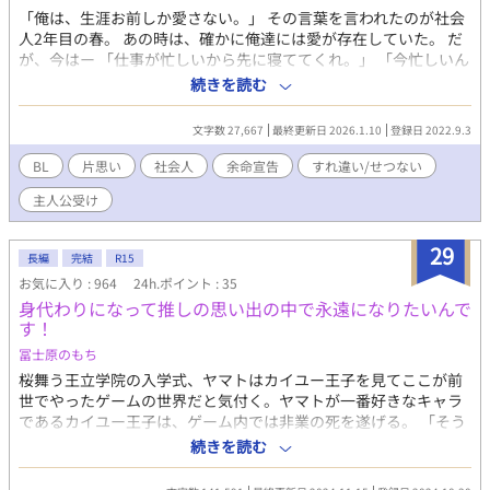
「俺は、生涯お前しか愛さない。」 その言葉を言われたのが社会
人2年目の春。 あの時は、確かに俺達には愛が存在していた。 だ
が、今はー 「仕事が忙しいから先に寝ててくれ。」 「今忙しいん
だ。お前に構ってられない。」 冷たく突き放すような言葉ばかり
続きを読む
を言って家を空ける日が多くなる。 貴方の視界に、俺は映らない
ー。 2人の記念日もずっと1人で祝っている。 あの人を想う一方通
文字数 27,667
最終更新日 2026.1.10
登録日 2022.9.3
行の「愛」は苦しく、俺の心を蝕んでいく。 そんなある日、体の
不調で病院を受診した際医者から余命宣告を受ける。 あの人の電
BL
片思い
社会人
余命宣告
すれ違い/せつない
話はいつも着信拒否。診断結果を伝えようにも伝えられない。 ー
主人公受け
もういっそ秘密にしたまま、過ごそうかな。ー ※主人公が悲しい
目にあいます。素敵な人に出会わせたいです。 表紙のイラスト
は、Picrew様の[君の世界メーカー]マサキ様からお借りしまし
29
長編
完結
R15
た。
お気に入り : 964
24h.ポイント : 35
身代わりになって推しの思い出の中で永遠になりたいんで
す！
冨士原のもち
桜舞う王立学院の入学式、ヤマトはカイユー王子を見てここが前
世でやったゲームの世界だと気付く。ヤマトが一番好きなキャラ
であるカイユー王子は、ゲーム内では非業の死を遂げる。 「そう
だ！カイユーを助けて死んだら、忘れられない恩人として永遠に
続きを読む
なれるんじゃないか？」 前世の死に際のせいで人間不信と恋愛不
信を拗らせていたヤマトは、推しの心の中で永遠になるために身