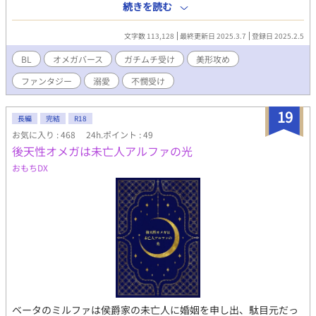
ていない。 母が亡くなり、父が借金を作って出奔した後、アレ
続きを読む
クシスは借金を返すために大金持ちのハインケス子爵家の三男、
ヴォルフラムと契約結婚をする。 アレクシスには十一年前に一
文字数 113,128
最終更新日 2025.3.7
登録日 2025.2.5
度だけ出会った初恋の少女がいたのだが、ヴォルフラムは初恋の
少女と同じ香りを漂わせていて、契約、政略結婚なのにアレクシ
BL
オメガバース
ガチムチ受け
美形攻め
スに誠実に優しくしてくる。 最初は頑なだったアレクシスもヴ
ファンタジー
溺愛
不憫受け
ォルフラムの優しさに心溶かされて……。 政略結婚から始まる
オメガバース。 受けがでかくてごついです！ ※ムーンライトノ
ベルズ様、エブリスタ様にも掲載しています。
19
長編
完結
R18
お気に入り : 468
24h.ポイント : 49
後天性オメガは未亡人アルファの光
おもちDX
ベータのミルファは侯爵家の未亡人に婚姻を申し出、駄目元だっ