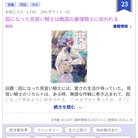
23
長編
完結
R18
お気に入り : 2,745
24h.ポイント : 42
囮になった見習い騎士は敵国の最強騎士に拾われる
朝顔
書籍情報
旧題：囮になった見習い騎士には、愛され生活が待っていた。 見
習い騎士のリカルドは、ある時、無謀な作戦に巻き込まれて、囮
になって死ぬように命令される。 これまでかと思ったが、そこに
現れたのは、炎を纏った敵国の騎士だった。 捕虜として連れてい
続きを読む
かれることになったが、待っていたのは驚きの日々だった。 顔は
厳ついが、動物に好かれる優しい性格の炎の騎士、セイブリア
文字数 183,197
最終更新日 2026.3.11
登録日 2024.2.29
ン。 窮地を助けられ、尊敬が恋心へと変わっていくが、セイブリ
アンには、忘れられない人がいるらしく…… ※※※ 炎の騎士様×
西洋異世界
ファンタジー
主人公受け
攻め視点あり
不遇の騎士見習い R18は後半、完結済み。