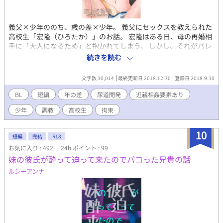
義父×少年ののち、歳の差×少年。 義父にセックスを教えられた
高校生「宏隆（ひろたか）」のお話。 宏隆はある日、母の再婚相
手に「大人になるため」と抱かれてしまう。 しかし、それがバレ
て母親に勘当され、行く当てがないときに32歳の会社経営者「健
続きを読む
二（けんじ）」に拾われた。 宏隆は、義父が行った刺激を忘れら
れないまま健二に求められる日々を送るのだが…？ ※R-18作品で
文字数 30,014
最終更新日 2018.12.30
登録日 2018.9.30
す。 ※調教/開発/乳首責め/寸止め/アナル責め/尿道調教/快楽堕ち
表現がございます。ご注意ください。 ※2018/10/12＞今後の展開
BL
短編
年の差
尿道開発
近親相姦要素あり
をするため、01を少し改稿いたしました。
少年
調教
高校生
拘束
10
短編
完結
R18
お気に入り : 492
24h.ポイント : 99
妹の彼氏が酔って迫って来たのでパコった兄貴の話
ルシーアンナ