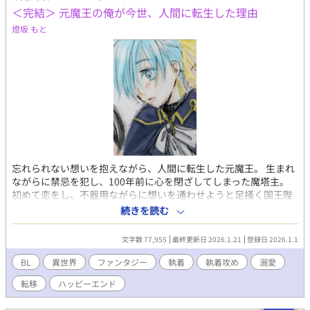
＜完結＞ 元魔王の俺が今世、人間に転生した理由
燈坂 もと
忘れられない想いを抱えながら、人間に転生した元魔王。 生まれ
ながらに禁忌を犯し、100年前に心を閉ざしてしまった魔塔主。
初めて恋をし、不器用ながらに想いを通わせようと足掻く国王陛
下。 愛しいのに触れられない、少しおっちょこちょいな元聖女。
続きを読む
始まりは、聖女の器を異世界から召喚したこと。 魔塔主の外れた
事のない予言では、やって来る聖女はひとりの筈だった。 ところ
文字数 77,955
最終更新日 2026.1.21
登録日 2026.1.1
が、魔法陣の上に現れた異世界人はふたりで ─── ？
BL
異世界
ファンタジー
執着
執着攻め
溺愛
転移
ハッピーエンド