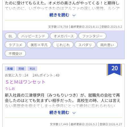
たのに受けてもらえた。オメガの奥さんがやってくる！と期待し
ていたのに、いざやってきたのはアルファの逞しい男性、ルシア
ーノだった！？ 大きな秘密を抱えるルシアーノと惹かれ合い、す
続きを読む
れ違う。ミルファの体にも変化が訪れ、二次性が変わってしまっ
た。ままならない体を抱え、どうしてもルシアーノのことを忘れ
文字数 178,759
最終更新日 2025.8.11
登録日 2025.5.2
られないミルファは、消えた彼を追いかける――！ 後天性オメガ
をテーマにしたじれもだオメガバース。独自の設定です。 アルフ
BL
ハッピーエンド
オメガバース
ファンタジー
ァ×ベータ（後天性オメガ）
ラブコメ
美形×平凡
じれじれ
スパダリ
両片思い
不憫受け
20
長編
完結
R18
お気に入り : 24
24h.ポイント : 49
ＳとＭはワンセット
うしお
新入社員の三津塚伊月（みつもりいつき）が、就職先の会社で再
会したのはとても気まずい相手だった。 高校生の時、人には言え
ない黒歴史を抱えてしまった伊月にとって絶対に忘れられない
男・瀬居家陽大（せいけようた）。誰にもバレていないと思って
続きを読む
いたそれは、一番バレてはいけない人に知られていた。 ドＳな先
輩×黒歴史持ちの後輩 ちょっと強引な上下関係からはじまる溺愛
文字数 17,449
最終更新日 2026.5.2
登録日 2026.4.27