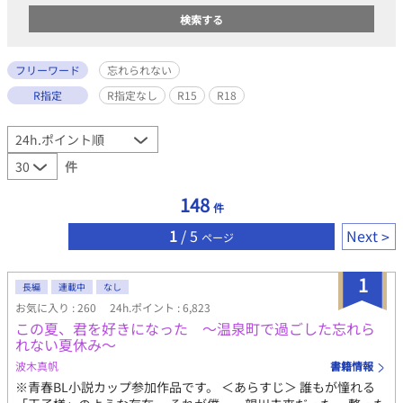
フリーワード
忘れられない
R指定
R指定なし
R15
R18
件
148
件
1
/ 5
Next
ページ
1
長編
連載中
なし
お気に入り : 260
24h.ポイント : 6,823
この夏、君を好きになった 〜温泉町で過ごした忘れら
れない夏休み〜
波木真帆
書籍情報
※青春BL小説カップ参加作品です。 ＜あらすじ＞ 誰もが憧れる