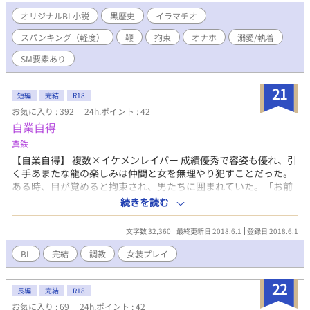
ＳＭ物語。 軽いスパンキングや鞭打ち、拘束など、暴力的な描写
があります。洗浄行為について軽く触れている描写もあります。
オリジナルBL小説
黒歴史
イラマチオ
スパンキング（軽度）
鞭
拘束
オナホ
溺愛/執着
SM要素あり
21
短編
完結
R18
お気に入り : 392
24h.ポイント : 42
自業自得
真鉄
【自業自得】 複数×イケメンレイパー 成績優秀で容姿も優れ、引
く手あまたな龍の楽しみは仲間と女を無理やり犯すことだった。
ある時、目が覚めると拘束され、男たちに囲まれていた。「お前
がこれまでに輪姦した被害女性たちの中に、手を出しちゃいけな
続きを読む
い娘がいたんだよ」男は笑いながらそう囁いた。「男に集団で犯
される気持ちを身を以て味わえ、ってのがクライアントの意向で
文字数 32,360
最終更新日 2018.6.1
登録日 2018.6.1
ねぇ」 輪姦/潮吹き/乳首責め/調教/腸内洗浄(※大スカなし) 【愉
悦】 あの時、俺に犯された龍の姿が忘れられない――。俺はさん
BL
完結
調教
女装プレイ
ざん探し回り、龍が働く「店」をやっとの思いで見つけた。堕ち
た龍を金で買い、再び犯す。それをずっと夢見てきたのだ。 絶倫
22
元プリン頭×強制女装イケメン男娼 潮吹き/女装
長編
完結
R18
お気に入り : 69
24h.ポイント : 42