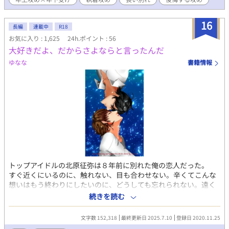
に成功している。司は恋を忘れられないまま、彼とは無縁の人生
を歩むが、突如として勤めていた会社が倒産し無職になってしま
う。 途方に暮れた司だが、偶然にも真紀人の会社から声をかけら
16
長編
連載中
R18
れる。自分が真紀人と知り合いだと知らない社員は話を進め、と
お気に入り : 1,625
24h.ポイント : 56
うとう真紀人との面接に至ってしまう。 このままだとダメだ。な
大好きだよ、だからさよならと言ったんだ
ぜなら自分たちの別れは最悪すぎる。追い返されるに決まってい
る。顔面蒼白する司だが、真紀人の反応は違った。 「俺とお前が
ゆなな
書籍情報
ただの知り合いなのか？」 事故で記憶に障害を受けた真紀人は、
司を忘れていたのだ。 彼は言った。 「そんなわけがない」「もし
そうなら俺は頭がおかしいな——……」 ⭐︎一言でも感想嬉しいで
す。
トップアイドルの北原征弥は８年前に別れた俺の恋人だった。
すぐ近くにいるのに、触れない、目も合わせない。辛くてこんな
想いはもう終わりにしたいのに、どうしても忘れられない。遠く
離ればなれになって、今度こそ忘れられると思ったのに─── 表
続きを読む
紙は海月美兎さん（Twitter@22620416）からいただきました。
文字数 152,318
最終更新日 2025.7.10
登録日 2020.11.25