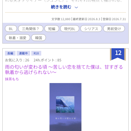
れる天才デザイナー（ジュンヒ）。 それぞれの視点で描かれる、
少しビターで切ない大人のラブストーリーです。 視点が変わるご
続きを読む
とに解き明かされていく彼らの本心や、すれ違う愛の行方を見守
っていただけたら嬉しいです。 ※この物語はフィクションであ
文字数 12,880
最終更新日 2026.8.3
登録日 2026.7.31
り、韓国男性の義務である兵役（徴兵）については、時系列の都
合上詳細を省略しています。ご了承ください。
BL
三角関係？
短編
現代BL
シリアス
男前受け
執着・溺愛
韓国
12
長編
連載中
R18
お気に入り : 26
24h.ポイント : 85
雨の匂いが変わる頃 〜苦しい恋を捨てた僕は、甘すぎる
執着から逃げられない〜
抹茶もち