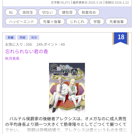
山名 貴仁 ﾔﾏﾅ ﾀｶﾋﾄ 高３ 表紙は、生成AIによる、自作です。 (替わ
文字数 50,072
最終更新日 2026.3.26
登録日 2026.2.22
るかもです。。)
BL
高校生
切ない
健気受
執着攻め
ハッピーエンド
先輩×後輩
じれじれ
学園
先輩後輩
18
長編
完結
R18
お気に入り : 206
24h.ポイント : 49
忘れられない君の香
秋月真鳥
バルテル侯爵家の後継者アレクシスは、オメガなのに成人男性
の平均身長より頭一つ大きくて筋骨隆々としてごつくて厳つくて
でかい。 両親は政略結婚で、アレクシスは愛というものを信じ