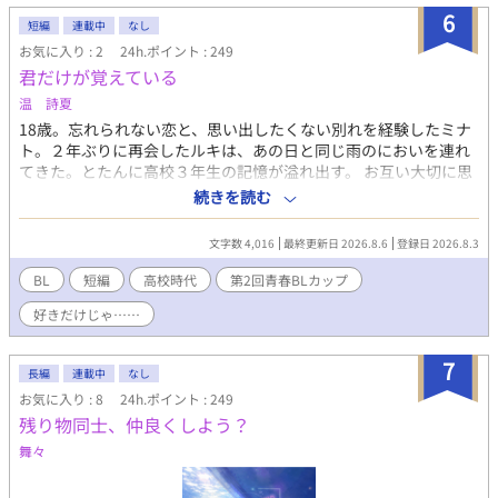
と僕を見て何かを訴えてくるー 「え？僕のお乳が飲みたいの？」
6
「僕はまだ子供でしかも男だからでないよ。」 「え？何言ってる
短編
連載中
なし
の姉さん達！僕のお乳に牛乳を垂らして飲ませてみろだなんて！
お気に入り : 2
24h.ポイント : 249
そんなの上手くいくわけ…え、飲んでるよ？え？」 そんなこんな
君だけが覚えている
で、お乳を呑まない赤子が飲んだ噂は広がり他のお貴族様達にも
温 詩夏
うちの子がお乳を飲んでくれないの！と言う相談を受けて、他の
18歳。忘れられない恋と、思い出したくない別れを経験したミナ
ほとんどの子は母や姉達のお乳で飲んでくれる子だったけど何故
ト。２年ぶりに再会したルキは、あの日と同じ雨のにおいを連れ
か数人には僕のお乳がお気に召したようでー 昔お乳をあたえた子
てきた。とたんに高校３年生の記憶が溢れ出す。 お互い大切に思
達が僕のお乳が忘れられないと迫ってきます!! 「僕はお乳を貸し
っていたはずだった。会えなくなった理由を知りたい。 「会いに
ただけで牛乳は母さんと姉さん達のなのに！どうしてこうなっ
続きを読む
きた」というルキ。 ミナトはルキを前に記憶を辿る。その先に、
た!?」 ＊ 総受けで、固定カプを決めるかはまだまだ不明です。 い
あの頃見えなかった未来は見つかるのか。
いね♡やお気に入り登録☆をしてくださいますと励みになります
文字数 4,016
最終更新日 2026.8.6
登録日 2026.8.3
(＞＜) 誤字脱字、言葉使いが変な所がありましたら脳内変換して
頂けますと幸いです。
BL
短編
高校時代
第2回青春BLカップ
好きだけじゃ……
7
長編
連載中
なし
お気に入り : 8
24h.ポイント : 249
残り物同士、仲良くしよう？
舞々