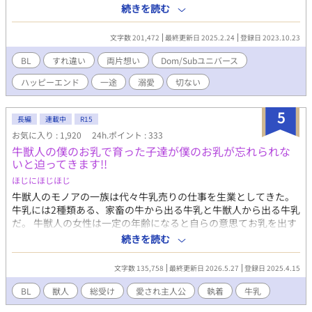
ではSubだということを隠し、誰ともプレイをせずSub特有の体
続きを読む
調不良と戦っていた。 そんな折、三ヶ月間限定で、和泉の部署
にやってきたのはDomの佐原だ。佐原はなぜか和泉につきまと
文字数 201,472
最終更新日 2025.2.24
登録日 2023.10.23
い、和泉を助けようとする。 常にふたり一緒に行動しているう
ちに、佐原にSubだということがバレた。本能に抗えず佐原とプ
BL
すれ違い
両片想い
Dom/Subユニバース
レイをすることになり、和泉は心の内をすべて打ち明けてしま
ハッピーエンド
一途
溺愛
切ない
う。 秘密を知った佐原に「Subだとバラされたくなければ、こ
れからも俺のプレイに付き合え。三ヶ月間だけ偽のパートナーに
なれ」と脅されることになり——。 死んだ恋人を忘れられない
5
長編
連載中
R15
Subが、心が通わなかったはずのプレイを繰り返し、すれ違いな
お気に入り : 1,920
24h.ポイント : 333
がらもDomの本当の想いを知り、新たな恋に踏み出す話。 攻め:
牛獣人の僕のお乳で育った子達が僕のお乳が忘れられな
佐原真（27）Dom。営業成績ナンバーワン。超絶美形。優秀。和
いと迫ってきます!!
泉の同僚。 受け:和泉理人（27）Sub。真面目なサラリーマン。一
途に死んだ恋人を想い続けている。 閲覧注意:R15 R18にはタイト
ほじにほじほじ
ルに※つけます。
牛獣人のモノアの一族は代々牛乳売りの仕事を生業としてきた。
牛乳には2種類ある、家畜の牛から出る牛乳と牛獣人から出る牛乳
だ。 牛獣人の女性は一定の年齢になると自らの意思てお乳を出す
ことが出来る。 そして、僕たち家族普段は家畜の牛の牛乳を売っ
続きを読む
ているが母と姉達の牛乳は濃厚で喉越しや舌触りが良いお貴族様
に高値で売っていた。 ある日僕たち一家を呼んだお貴族様のご子
文字数 135,758
最終更新日 2026.5.27
登録日 2025.4.15
息様がお乳を呑まないと相談を受けたのが全ての始まりー 母や姉
達の牛乳を詰めた哺乳瓶を与えてみても、母や姉達のお乳を直接
BL
獣人
総受け
愛され主人公
執着
牛乳
与えてみても飲んでくれない赤子。 そんな時ふと赤子と目が合う