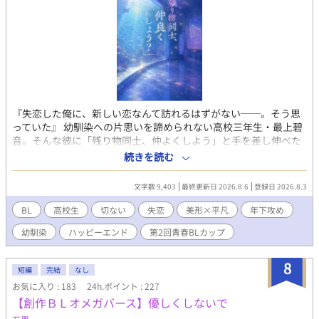
『失恋した俺に、新しい恋なんて訪れるはずがない──。そう思
っていた』 幼馴染への片思いを諦められない高校三年生・最上碧
音。そんな彼に「残り物同士、仲よくしよう」と手を差し伸べた
のは、一つ年下の翠だった。優しくて真っすぐでいつも碧音を助
続きを読む
けてくれる翠。だけど彼の心の中にも忘れられない相手がいる。
何度もすれ違い、傷つき、それでも惹かれ合っていく二人。 失恋
文字数 9,403
最終更新日 2026.8.6
登録日 2026.8.3
から始まる、年下男子とのじれ甘青春BL。
BL
高校生
切ない
失恋
美形×平凡
年下攻め
幼馴染
ハッピーエンド
第2回青春BLカップ
8
短編
完結
なし
お気に入り : 183
24h.ポイント : 227
【創作ＢＬオメガバース】優しくしないで