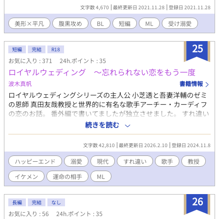
品です。
文字数 4,670
最終更新日 2021.11.28
登録日 2021.11.28
美形×平凡
腹黒攻め
BL
短編
ML
受け溺愛
25
短編
完結
R18
お気に入り : 371
24h.ポイント : 35
ロイヤルウェディング 〜忘れられない恋をもう一度
波木真帆
書籍情報
ロイヤルウェディングシリーズの主人公 小芝透と吾妻洋輔のゼミ
の恩師 真田友哉教授と世界的に有名な歌手アーチー・カーディフ
の恋のお話。 番外編で書いてましたが独立させました。 すれ違い
で三十年近く離れ離れで過ごした二人。 教え子のおかげでまた二
続きを読む
人の運命が始まる。 一途に愛し続けた大人な二人の恋のお話を楽
しんでいただけると嬉しいです。 番外編の＜恩師への挨拶＞に真
文字数 42,810
最終更新日 2026.2.10
登録日 2024.11.8
田教授視点のお話を加えて投稿しています。 R18には※つけま
す。
ハッピーエンド
溺愛
現代
すれ違い
歌手
教授
イケメン
運命の相手
ML
26
長編
完結
なし
お気に入り : 56
24h.ポイント : 35