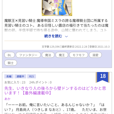
魔獣王✕見習い騎士 魔導帝国ミスラの誇る魔導騎士団に所属する
見習い騎士のユト。 ある日怪しい露店の福引きで当たったのは魔
獣の卵。半信半疑で持ち帰る途中、山賊に襲われてしまう。ユト
を助けたのは、孵化した小さな魔獣だった。 だが次の日には、立
続きを読む
派な人型の男に成長していた！ 実は500年前の厄災の魔獣王ロギ
アで、勇者に倒され卵の中で力を蓄え復活したという。 気に入ら
文字数 129,596
最終更新日 2022.2.28
登録日 2021.10.3
れてしまったユトは、ロギアが魔族だとバレないように匿うが迎
えに来た配下の魔族からロギアは帝国四星花の伯爵家当主だと言
BL
ファンタジー
魔法
魔王
モフモフ
溺愛
われる。 さらに護衛騎士として屋敷で働く事になるが。
騎士
✼••┈┈⚠┈┈••✼ ・Ｒ１８オリジナルＢＬ （R18は※表記あり）
・固定CP ・本作は【Lv1だけど魔王に挑んでいいですか？】【転
生したら溺愛騎士の魔剣】と同じ世界観で時間軸は、Lv1魔王から
18
長編
連載中
R15
5年後。一応シリーズですが、単体でも読めます。文章は書き終え
お気に入り : 23
24h.ポイント : 0
ているので途中で更新止まる事はないです。周2〜3でアップ予
先生、いきなり人の後ろから壁ドンするのはどうかと思
定。 ・本編終了後は番外編とか入れたいです。 ・訪問、閲覧、ブ
います！【番外編連載中】
クマありがとうございます (*´ω｀*)暖かく見守って下さると嬉し
いです。 ・こちらの作品は、ムーンライトノベルズでも掲載して
あか
おります
「ーーーお前。俺に言いたいこと、あるんじゃないか？」 「は
い？」 月島尚人（つきしま なおと）、17歳。 ただいま、お世