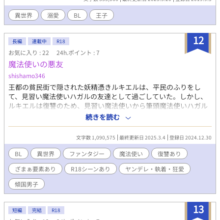
簡単なあらすじと登場人物をつけていますが、本編を読まないと
分かりにくい部分があるかもしれません。 本編のネタバレあり。
異世界
溺愛
BL
王子
12
長編
連載中
R18
お気に入り : 22
24h.ポイント : 7
魔法使いの悪友
shishamo346
王都の貧民街で隠された妖精憑きルキエルは、平民のふりをし
て、見習い魔法使いハガルの友達として過ごしていた。しかし、
ルキエルは復讐のため、見習い魔法使いから筆頭魔法使いハガル
の敵となった。しかし、ルキエルはハガルに負け、帝国に捕縛さ
続きを読む
れるも、秘密裡に教育を施され、隠された魔法使いとして、放逐
された。 これは、自由となったルキエルの後日譚である。 最低最
文字数 1,090,575
最終更新日 2025.3.4
登録日 2024.12.30
悪な魔法使いで語られた”魔法使いの悪役”の後日談です。王都の
貧民街を捨て、海の貧民街に移住したルキエルは、生まれ持った
BL
異世界
ファンタジー
魔法使い
復讐あり
宿命から、海の貧民街に災いを呼び込むこととなります。 本編終
ざまぁ要素あり
R18シーンあり
ヤンデレ・執着・狂愛
了後は、ルキエルの過去話や、関わった人々の視点からの物語を
書いています。 BLの話の多くは、貴族とルキエルの過去話が多い
傾国男子
です。 もともとは、なろうで公開していたものを順番を変えて、
こちらに公開しました。多少、書き直したところがあります。ほ
13
とんど、趣味です。
短編
完結
R18