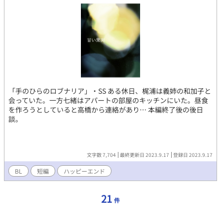
「手のひらのロブナリア」・SS ある休日、梶浦は義姉の和加子と
会っていた。一方七緒はアパートの部屋のキッチンにいた。昼食
を作ろうとしていると高橋から連絡があり… 本編終了後の後日
談。
文字数 7,704
最終更新日 2023.9.17
登録日 2023.9.17
BL
短編
ハッピーエンド
21
件