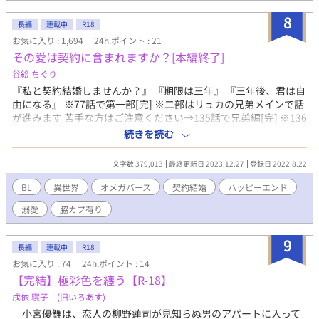
8
長編
連載中
R18
お気に入り : 1,694
24h.ポイント : 21
その愛は契約に含まれますか？[本編終了]
谷絵 ちぐり
『私と契約結婚しませんか？』 『期限は三年』 『三年後、君は自
由になる』 ※77話で第一部[完] ※二部はリュカの兄弟メインで話
が進みます 苦手な方はご注意ください→135話で兄弟編[完] ※136
話から第三部温泉旅行珍道中編(ホラー風味ですので苦手な方はご
続きを読む
注意ください) ※153話から温泉旅行内運命の番編→165話タイト
ル回収しました→168話で温泉編[完] ※170話から脇カプ番編苦手
文字数 379,013
最終更新日 2023.12.27
登録日 2022.8.22
な方はご注意ください→187話で本編[完] ※n番煎じになるかわか
らない話です ※オメガバースです(世界観は割愛) ※ゆる設定です
BL
異世界
オメガバース
契約結婚
ハッピーエンド
ので苦手な方はご注意ください
溺愛
脇カプ有り
9
長編
連載中
R18
お気に入り : 74
24h.ポイント : 14
【完結】極彩色を纏う【R-18】
戌依 寝子 (旧いろあす)
小宮優鯉は、恋人の柳野蓮司が見知らぬ男のアパートに入って