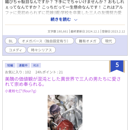
媚びちゃ駄目なんですか？ 下手にでちゃいけませんか？ おもしれ
ぇってなんですか？ こっちだって一生懸命なんです！ これはアル
ファに見初められずに花嫁(婿)学校を卒業した三人の友情努力愛
の婚活物語である。 ※ゆるっと設定です ※地名や店名などは架空
続きを読む
(と作者が思ってる)ものです ※他の道シリーズと同じ世界線です
→これだけでも読めます ※加筆修正版をムーンライトノベルズに
文字数 180,661
最終更新日 2024.12.1
登録日 2023.2.12
掲載しています。
BL
オメガバース（独自設定有り）
難有オメガ
現代
コメディ
時々シリアス
5
短編
連載中
R18
お気に入り : 102
24h.ポイント : 21
美醜の価値観が混沌とした異世界で三人の男たちに愛さ
れて崇め奉られる。
小麦粉七㌘(flour7g)