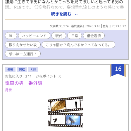
加減に生きてる男になんとかこっちを見て欲しいと思ってる男の
話。 R18です。 低空飛行なので、妄想垂れ流しのような感じで書
いてしまってます(￣▽￣;) 取り敢えず、本編終了。 後日談は、ぼ
続きを読む
ちぼちと思いついた感じで、書くと思うです。 ◆第一弾【男の日
常】(変更するかもですf^_^;)乳首育成云々をごにょごにょと…(￣
文字数 33,974
最終更新日 2026.3.18
登録日 2023.9.22
▽￣;) 反省しなアカン男が手強いの〜
BL
ハッピーエンド
現代
日常
借金返済
振り向かせたい攻
こりゃ闇か？病んでるか？ってなってる。
想いは一方通行？
16
長編
完結
R18
お気に入り : 377
24h.ポイント : 0
電車の男 番外編
月世