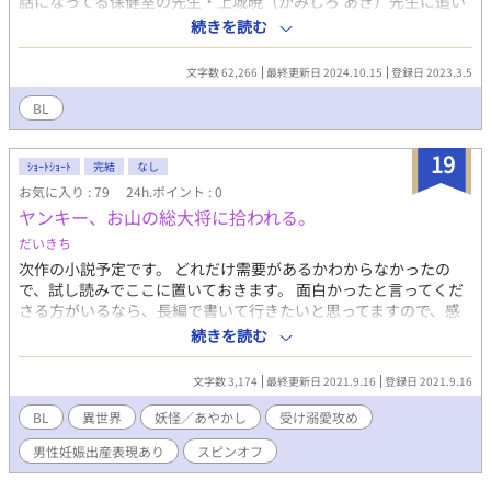
話になってる保健室の先生・上城暁（かみしろ あき）先生に追い
詰められているなう、の巻。 これは、とある生徒と先生の、きっ
続きを読む
かけのお話。 ※この作品は数年前にBlove、エブリスタ、ムーン
ライトノベル、Pixivにも投稿されており、本編完結済です。 ※内
文字数 62,266
最終更新日 2024.10.15
登録日 2023.3.5
容は多少リメイクしておりますが、展開は変わらない予定です。
※本編終了後の番外編も思いついたら細々と書く予定です。
BL
※2024年BL大賞にエントリーしました！良ければ見ていだけると
嬉しいです！！ 20241009追記
19
ｼｮｰﾄｼｮｰﾄ
完結
なし
お気に入り : 79
24h.ポイント : 0
ヤンキー、お山の総大将に拾われる。
だいきち
次作の小説予定です。 どれだけ需要があるかわからなかったの
で、試し読みでここに置いておきます。 面白かったと言ってくだ
さる方がいるなら、長編で書いて行きたいと思ってますので、感
想などいただけたら励みになります。 例にももれず男性妊娠、出
続きを読む
産もの。 以下プロットという名のざっくりとした設定、長編でか
くなら二人の出会いからスタートになります。 今回は本編後の一
文字数 3,174
最終更新日 2021.9.16
登録日 2021.9.16
幕的なやつです（書いてすらいないのに！笑） 御嶽山総大将、泣
く子も黙る大天狗。自己中天然ボケ大妖怪×訳ありヤンキー朝日
BL
異世界
妖怪／あやかし
受け溺愛攻め
奈天嘉の現代風味異種間婚姻譚。 とある事情で都会から逃げ出し
男性妊娠出産表現あり
スピンオフ
た天嘉は、ありえない物を目にした。 それは現代では漫画やアニ
メ、映画などの創作物でしかお目にかかれないような異形の物、