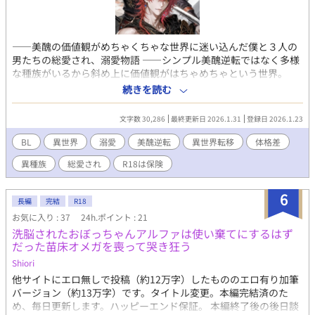
――美醜の価値観がめちゃくちゃな世界に迷い込んだ僕と３人の
男たちの総愛され、溺愛物語 ――シンプル美醜逆転ではなく多様
な種族がいるから斜め上に価値観がはちゃめちゃという世界。
三人の男たちはそれぞれに何かしら不遇。 《僕》 ごく普通の学園
続きを読む
から異世界に転移した。 ごく普通な一般人。 小柄（150cm)、細
身の体格。 この世界では高級娼年のような見目として扱われる。
文字数 30,286
最終更新日 2026.1.31
登録日 2026.1.23
（クルチザンヌ男性版のようなイメージですが） 没入感のため
に、あえて年齢や外見は明示していません。 ― 1.グラウス リー
BL
異世界
溺愛
美醜逆転
異世界転移
体格差
ダー役ランサー、赤髪のウルフカットが野性的、大楯と大槍使
異種族
総愛され
R18は保険
い。 筋骨隆々の分厚い胸板を持つ大男。 垂れ目がちな緑の瞳、成
熟していて頼り甲斐と包容力に父性が混ざる。 彼はこの世界では
野暮ったく威圧感に溢れていると恐れられているようだ。 ― 2.ゼ
6
長編
完結
R18
ンジ 参謀役ローグ、黒髪の金の瞳の青年。 侍のような凛とした
お気に入り : 37
24h.ポイント : 21
佇まい、礼儀正しい。 旅慣れている、達観と諦めが混ざったよう
洗脳されたおぼっちゃんアルファは使い棄てにするはず
な態度で世慣れしている。 彼はこの世界では整っていない、裏稼
だった苗床オメガを喪って哭き狂う
業や汚れ仕事に慣れすぎて敬遠されているようだ。 ― 3.ディアロ
ス 魔導士ソーサラー、長い銀髪、青い瞳。 青白い肌に冷淡な口
Shiori
調。だけど、極めて独占欲が強く、極めて執着心も強い。 ツンデ
他サイトにエロ無しで投稿（約12万字）したもののエロ有り加筆
レ、クーデレ、ヤンデレ全部盛り。 彼は過去の苦しみから自らの
バージョン（約13万字）です。タイトル変更。本編完結済のた
見目について重いコンプレックスや悩みを抱えているようだ。
め、毎日更新します。ハッピーエンド保証。 本編終了後の後日談
――おまけ枠 4.薄紫肌の魔族男 5. ―― R＿と書いてあるタイトル