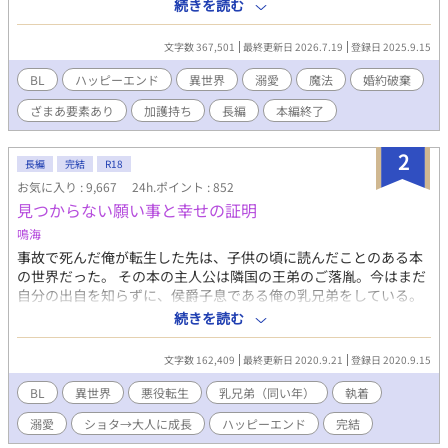
は男爵家の令嬢モノリスがいた。 そのモノリスと共にアルギロス
続きを読む
は、リヴィアスが作った流行り病を治す薬を、本当に作ったのは
モノリスだと宣言する。 モノリスの嘘を信じ、断罪しようとする
文字数 367,501
最終更新日 2026.7.19
登録日 2025.9.15
アルギロスにリヴィアスは疲れてしまった。 「……もう、無理。
このままだと心が死ぬ」 そう感じたリヴィアスは婚約破棄を受け
BL
ハッピーエンド
異世界
溺愛
魔法
婚約破棄
入れ、一緒に参加していた兄と共にパーティー会場を後にした。
ざまあ要素あり
加護持ち
長編
本編終了
それからすぐに、王家の親戚の婚約を破棄した上に、嘘を宣言し
た侯爵家の令息と男爵家の令嬢は他の貴族や国民達から非難轟々
となるが、そんなことなど知らずに領地でリヴィアスは傷心を忘
2
長編
完結
R18
れようと薬作りに勤しんでいた。 婚約破棄を聞きつけた隣国に住
お気に入り : 9,667
24h.ポイント : 852
む従兄弟が「傷心を癒やすために、しばらくウチに来る？」と軽
見つからない願い事と幸せの証明
く誘われ、静養と称して隣国に行くことになったリヴィアス。 家
族や隣国で出会った優しい人達に心が癒やされ、今後は婚約せず
鳴海
に、薬師として生きることを考え始める。 隣国で出会った人達の
事故で死んだ俺が転生した先は、子供の頃に読んだことのある本
中で、とても優しい人に徐々に惹かれていくが、その相手は王太
の世界だった。 その本の主人公は隣国の王弟のご落胤。今はまだ
子で、重たい溺愛が待っていた。 ※リヴィアス視点寄りの三人称
自分の出自を知らずに、侯爵子息である俺の乳兄弟をしている。
視点です。時々、他のキャラクターの視点になります。 ご都合主
そんな主人公のことを平民のくせにスペックが高くて生意気だと
続きを読む
義な形ですが、男女どちらも結婚、妊娠が可能な世界です。 キリ
嫌い、イジメる悪役が俺だった！ もちろん、前世を思い出した俺
の良いところまでは毎日更新→キリの良いところまで行ったら毎
はイジメなんてしない。 いつの日か主人公が隣国の王位につくそ
週更新に切り替わり予定です。 カクヨムさんやなろうさんでは別
文字数 162,409
最終更新日 2020.9.21
登録日 2020.9.15
の日まで、俺は応援し続けるつもりです！ ※本編終了後の「Side
作品を投稿していますが、アルファポリスさんでは初投稿な上
カイル」に変態がでますし、死ネタも有ります。
BL
異世界
悪役転生
乳兄弟（同い年）
執着
に、初めて書くジャンルです。 重たい溺愛と書いてますが、あま
り性描写はないと思われます(キスはあると思いますが……念の
溺愛
ショタ→大人に成長
ハッピーエンド
完結
為、R15にさせて頂きます) 何分、初めてのジャンルなので、お手