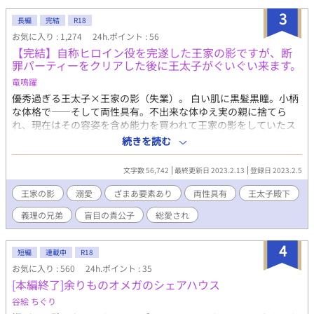
柔らかに、生暖かい目で読んで頂けると嬉しいです。 宜しくお願
3
い致します！
長編
完結
R18
お気に入り : 1,274
24h.ポイント : 56
【完結】自称ヒロイン役を完遂した王家の影ですが、断
罪パーティーをクリアした後に王太子がぐいぐい来ます。
竜鳴躍
優秀過ぎる王太子×王家の影（失業）。 白い肌に黒髪黒瞳。小柄
な体格で――そして両性具有。不出来な体ゆえ実の親に捨てら
れ、現在はその容姿を含め能力を買われて王家の影をしていたス
ノウ=ホワイト。男爵令嬢として王太子にハニトラを仕掛け、婚約
続きを読む
者を悪役令嬢に仕向けて王太子への最終試験をしていたのだが、
王太子は見事その試練を乗り越えた。これでお役御免。学園を退
文字数 56,742
最終更新日 2023.2.13
登録日 2023.2.5
学して通常勤務に戻ろう――――――。 そう思っていたのに、婚
約者と婚約解消した王太子がぐいぐい来ます！ 王太子が身バレさ
王家の影
溺愛
ざまあ要素あり
両性具有
王太子殿下
せたせいで王家の影としてやっていけなくなり、『男子生徒』と
義理の兄弟
盲目の貴公子
総愛され
して学園に通うスノウとそんなスノウを妃にしたくてつきまとう
王太子ジョエルの物語。 ☆本編終了後にいちゃいちゃと別カップ
ル話続きます。 ☆エンディングはお兄ちゃんのおまけ＋２ルート
4
短編
連載中
R18
です。
お気に入り : 560
24h.ポイント : 35
[本編終了]余りものオメガのシェアハウス
谷絵 ちぐり