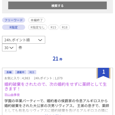
フリーワード
本編終了
R指定
R指定なし
R15
R18
件
21
件
1
長編
連載中
R15
お気に入り : 4,983
24h.ポイント : 1,079
婚約破棄をされたので、次の婚約をせずに薬師として生
きます！
羽山由季夜
学園の卒業パーティーで、婚約者の侯爵家の令息アルギロスから
婚約破棄をされた大公家の次男リヴィアス。 王弟の息子で、薬師
としても有名なリヴィアスに婚約破棄を告げるアルギロスの隣に