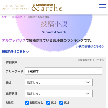
TOP
投稿小説
本編終了の検索結果
Submitted Novels
アルファポリス
で投稿されているBL小説のランキングです。
小説の投稿はこちら
掲載条件はこちら
×検索条件をクリアする
詳細検索
フリーワード
長さ
進行状況
R指定
R指定なし
R15
R18