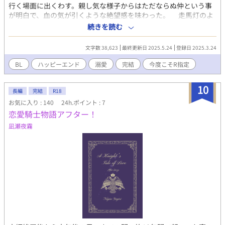
行く場面に出くわす。親し気な様子からはただならぬ仲という事
が明白で、血の気が引くような絶望感を味わった。 走馬灯のよ
うに恋人との思い出がよぎり、込み上げてくる疑念と胸の痛みに
続きを読む
苦悶する中、彼は決意する。 「とりあえず、一発ぶん殴る」 退
路を断つ想いに囲い込まれる男のお話。 このお話は先日行わ
文字数 38,623
最終更新日 2025.5.24
登録日 2025.3.24
れた「J.GARDEN 57」にて無料配布された「身体落書き」をテー
マにした作品群「Body Paint」に掲載していただいたお話になり
BL
ハッピーエンド
溺愛
完結
今度こそR指定
ます。 無配ではカットしていたR-18シーン(本編より長い)を追
加した完全版。 本編終了後にはちょっとしたおまけも。
10
長編
完結
R18
お気に入り : 140
24h.ポイント : 7
恋愛騎士物語アフター！
凪瀬夜霧