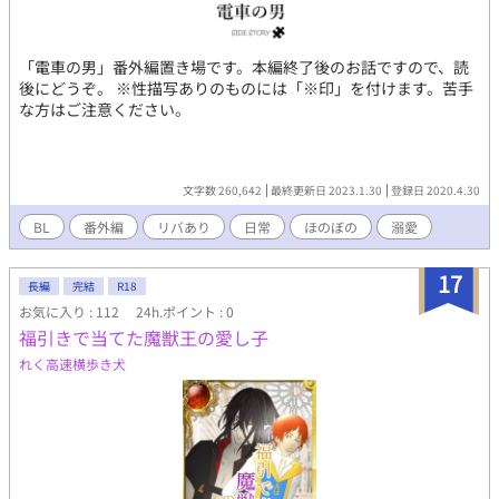
「電車の男」番外編置き場です。本編終了後のお話ですので、読
後にどうぞ。 ※性描写ありのものには「※印」を付けます。苦手
な方はご注意ください。
文字数 260,642
最終更新日 2023.1.30
登録日 2020.4.30
BL
番外編
リバあり
日常
ほのぼの
溺愛
17
長編
完結
R18
お気に入り : 112
24h.ポイント : 0
福引きで当てた魔獣王の愛し子
れく高速横歩き犬