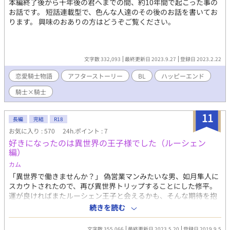
本編終了後から十年後の君へまでの間、約10年間で起こった事の
お話です。 短話連載型で、色んな人達のその後のお話を書いてお
ります。 興味のおありの方はどうぞご覧ください。
文字数 332,093
最終更新日 2023.9.27
登録日 2023.2.22
恋愛騎士物語
アフターストーリー
BL
ハッピーエンド
騎士×騎士
11
長編
完結
R18
お気に入り : 570
24h.ポイント : 7
好きになったのは異世界の王子様でした（ルーシェン
編）
カム
「異世界で働きませんか？」 偽営業マンみたいな男、如月隼人に
スカウトされたので、再び異世界トリップすることにした修平。
運が良ければまたルーシェン王子と会えるかも、そんな期待を抱
いて王宮にやってきたけれど…。 1week本編終了後の番外編で
続きを読む
す。 一番続編希望の多かった王子様とのその後の話なので、他の
攻めキャラは登場しません。 王子様×主人公 単独で読めるように
文字数 355,066
最終更新日 2023.5.20
登録日 2019.9.5