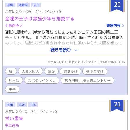
そう、妖怪である。 なんで俺がこんな目に！？理不尽が婚姻届抱
20
長編
連載中
R18
えてやってきた。 男性妊娠、出産。和風ファンタジーで異界迷い
お気に入り : 429
24h.ポイント : 0
込みもの。 作者の性癖ごった煮短編。 こんなものを次回かけたら
金瞳の王子は黒猫少年を溺愛する
なあという具合で、書いてもいない本編終了後の一幕、すでにゲ
シュタルト崩壊中。 とある休日の蘇芳と天嘉ののんびりとしたや
小鳥遊ゆう
書籍情報
りとりです。ギャグ風味。これだけでも十分に読めますので、ぜ
盗賊に襲われ、崖から落ちてしまったルシュテン王国の第二王
ひ、よしなに
子・リヒテル。 川に流され目覚めた時、助けてくれたのは猫獣人
のアリン。猫獣人は迫害され小さな村に追いやられ人間を嫌って
いたが、アリンは人間のリヒテルにも優しく身を尽くして介抱し
続きを読む
てくれる。優しくて可愛くて健気なアリン…。 『こんなの…っ好
きになるに決まってるじゃないか！！』 咄嗟に記憶を無くしたフ
文字数 94,371
最終更新日 2022.1.27
登録日 2021.10.16
リをし、アリンをなんとか手に入れようとするが…！？ R18の予
定です。その際はタイトルに✳︎マークをつけます。 本編終了しま
BL
人間×獣人
溺愛
健気受け
美少年受け
したが、番外編で『新婚密月編』として続きます。 こちらはただ
独占欲
スパダリイケメン
第９回BL小説大賞エントリー
のバカップルの二人がラブラブしているだけの話です！ ゆっくり
更新ですがよろしければ是非(^^)
王子
21
短編
完結
R18
お気に入り : 3
24h.ポイント : 0
甘い果実
宇土為名