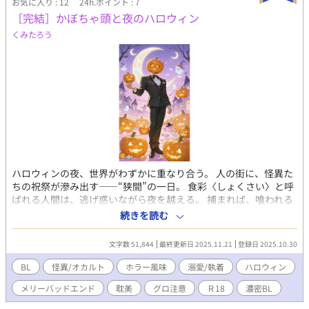
お気に入り : 12
24h.ポイント : 7
［完結］かぼちゃ頭と夜のハロウィン
くみたろう
ハロウィンの夜、世界がわずかに重なり合う。 人の街に、怪異た
ちの祝祭が滲み出す——“狭間”の一日。 食彩〈しょくさい〉と呼
ばれる人間は、逃げ惑いながら夜を越える。 捕まれば、喰われる
か、選ばれるか。 選ばれた者は伴侶として異界へ招かれ、 やがて
続きを読む
人でも怪異でもない“何か”へと変わっていく。 かぼちゃ頭の怪異
に手を取られたカナトは、その夜の終わりに、自らの心と形をゆ
文字数 51,844
最終更新日 2025.11.21
登録日 2025.10.30
っくりと融かされていく。 ——これは、失われながら満たされて
いく、ひとりの人間のハロウィンの記録。 本編終了後の閑話か
BL
怪異/オカルト
ホラー風味
溺愛/執着
ハロウィン
ら、R18が入ってきます。 ※、※※が注意喚起となりますので、
メリーバッドエンド
耽美
グロ注意
Ｒ18
濃密BL
自己責任でよろしくお願い致します。