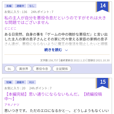
14
長編
連載中
なし
お気に入り : 136
24h.ポイント : 7
私の主人が自分を悪役令息だというのですがそれは大き
な問題ではございません
どこどこ
ある日突然、自身の事を『ゲームの中の微妙な悪役だ』と言い出
した主人の家の息子さんとその家に代々使える家臣の家柄の息子
さん達が、悪役にならないように魔王の復活を阻止したいと頑張
るお話。 指示があれば悪役でも英雄でもなんでも、主人が望むま
続きを読む
まに出来るようにフォローするのが私の勤め、という若干盲目的
な主人公とチートは全くない思考回路斜め上の暢気な悪役令息の
文字数 158,757
最終更新日 2022.1.23
登録日 2021.10.30
日常生活。 12/19 追記 本編終了です。稚拙な話にお付き合いいた
だきましてありがとうございました！ あとは不定期に番外編を書
BL
異世界
悪役令息
主従関係
いていきます。
15
短編
連載中
R18
お気に入り : 20
24h.ポイント : 7
【本編完結】思い通りにならないもんだ。【続編投稿
中〜】
アキノナツ
思いつきです。 ただのエロになるかと…。 どうしようもなくいい