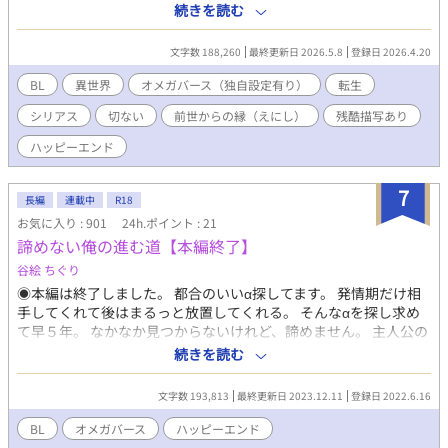
（他サイト版には無し、約5万字）があります。 前世は同性愛が
続きを読む
が、 僕と３人の誰か、もしくは複数と、そういう場面です。 タイ
迫害され、オメガバースでもない世界だった。リヒャルトは最愛
トルと冒頭にも表記します。 辛さ無し、 総愛され、 悲壮感は男た
のヨナタンとの秘めた恋を暴かれて左遷、ヨナタンは偏見から虐
文字数 188,260
最終更新日 2026.5.8
登録日 2026.4.20
ちの過去に最小限。 3人の男たち以外と絡みは、あるとしたら本
げられ、貶められて死んだ。絶望したリヒャルトは、必ず来世で
編終了後、IFとして。
もヨナタンを探し出すと誓ったのに、リチャードとして生まれ変
BL
異世界
オメガバース（独自設定有り）
転生
わっても、前世を思い出さなかった。 オメガバースの世界に転生
シリアス
切ない
前世からの縁（えにし）
残酷描写あり
したのに前世の記憶が無いアルファとオメガ。出会っても互いを
前世の恋人だとは思い出さず、しかし残酷な運命が二人を引き合
ハッピーエンド
わせ・・・。 前世の名前はドイツ語、今世の名前は英語で区別し
ています。例・・・前世リヒャルト、今世リチャード。 オメガバ
7
ースに独自解釈を配合しています。 代理母について・・・この小
長編
連載中
R18
説の中での代理母は、正しい意味ではありません。正しい意味
お気に入り : 901
24h.ポイント : 21
は、『夫婦の受精卵を第三者の子宮で育ててもらう』ですが、こ
諦めない俺の進む道【本編終了】
の小説の代理母は、『アルファに身勝手に妊娠させられる、非合
谷絵 ちぐり
法な子ども製造機として利用されるオメガ』です。 暴力描写や合
意無き性行為、死ネタ、男性の妊娠、出産にまつわる描写があり
◉本編は終了しました。 都合のいいα探してます。 発情期だけ相
ます。 三人称多視点の文章です。御留意ください。 感想、♥️、エ
手してくれて後はまるっと放置してくれる。 そんなαを探し求め
ール、いただけましたらとても嬉しいです。どうぞよろしくお願
て早５年。 なかなか見つからないけれど、諦めません。 主人公の
いいたします。 この作品の無断利用、無断転載、自作発言を禁じ
過去が重くてしんどいです。 嫌な女も出てきます。 苦手な方はご
続きを読む
ます。 この物語はフィクションです。実在の人物、団体とはいっ
注意ください。 ※『選ばれない僕の生きる道』と同じ世界線です
さい関係ありません。
が、これだけでも問題ありません ※地名などは架空(と作者が思っ
文字数 193,813
最終更新日 2023.12.11
登録日 2022.6.16
てる)のものです ※設定は独自のものです ※加筆修正版をムーン
ライトノベルズに掲載しています。
BL
オメガバース
ハッピーエンド