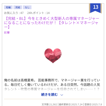
イトノベルズ様にも同時投稿。
13
短編
完結
なし
お気に入り : 47
24h.ポイント : 14
【完結・BL】今をときめく大型新人の専属マネージャー
になることになったわけだが！【タレント×マネージャ
ー】
彩華
俺の名前は高橋夏希。 芸能事務所で、マネージャー業を行ってい
る。毎日忙しく働いているわけだが、ある日突然。今話題の人気
タレント・吹雪の専属マネージャーを任命されてしまい……！？
という感じで、緩くタレント×マネージャーBLです 今回は健全の
続きを読む
予定ですが、場合によってはRを完結後に別にするかもしれませ
ん。 お気軽にコメント頂けると嬉しいです。宜しくお願い致しま
文字数 21,582
最終更新日 2025.7.24
登録日 2025.7.8