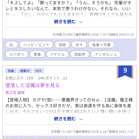
「キスしてよ」「酔ってますか？」「うん、そうかも」 先輩がオ
レとキスしたいなんて、本気で思うわけがない。それなら、いい
か…。 「少し、かがんでもらえますか？」 背伸びをしても届かな
い、憧れの先輩。 高校3年生の戸塚ツバサは、蒼真を追いかける
続きを読む
ように、芸能事務所に入る。 デビューを目指し、候補生としてレ
ッスンに励む日々。 ある日、レッスン場に蒼真がやって来た！
文字数 35,900
最終更新日 2026.7.30
登録日 2026.6.18
「俺を追いかけて来たのか？」 再会した蒼真はツバサを見て微笑
んだ。そして、ツバサは夏休みの間、蒼真の家で暮らすことにな
BL
ハッピーエンド
溺愛
甘々
後輩×先輩
った。 いつか同じステージに立ちたい！ ツバサが他の候補生と息
スパダリ
青春
アイドル
芸能界
アンダルシュ
の合ったダンスを披露する。 蒼真は褒めるどころか、嫉妬を剥き
出しにしてきた――！ 友情と、憧れと、そして胸の奥に芽生え始
めた恋。 憧れの先輩が見せた、アイドルの素顔と本音とは。 高校
9
長編
連載中
R18
3年生の夏。ツバサの恋が動き出す。 〈ご案内〉 本作品は、『先
お気に入り : 109
24h.ポイント : 21
輩アイドルに溺愛されて、恋もステージもプロデュースされる件
堕落した淫魔は夢を見る
<TOMARIGIシリーズ> 』 2026.6 改稿版です。 ストーリーが変更
されています。 表紙はAIを使用したイラストです
雪之丞 親実
【登場人物】 カグヤ(受)……悪魔界きってのＮｏ．1淫魔。魔王様
のお気に入り。セックス好きだが、実は弟達を守る為に身体を差
し出す。それでもいつかは王子様と結ばれたいと薄い願いを持つ
ドM。 ルシカ(受)……悪魔界きっての美人淫魔。セックスは嫌いだ
続きを読む
が、兄カグヤと弟を守る為に身体を差し出す。お人好しだが一
途。 ヨゾラ(受)……悪魔界きっての期待の新人。だがまだ、童貞
文字数 712,087
最終更新日 2026.5.28
登録日 2022.7.17
で処女。兄カグヤとルシカにはちゃんと好きな人と結ばれて欲し