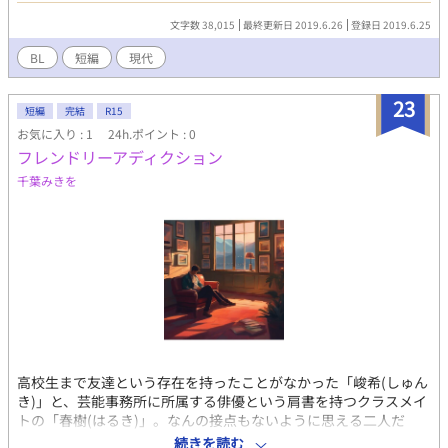
する芸能事務所の社長から、サロンで演奏することを求められ
文字数 38,015
最終更新日 2019.6.26
登録日 2019.6.25
て……◆ディアプラスBL小説大賞二次選考通過作。作品は投稿時
のまま公開しています。
BL
短編
現代
23
短編
完結
R15
お気に入り : 1
24h.ポイント : 0
フレンドリーアディクション
千葉みきを
高校生まで友達という存在を持ったことがなかった「峻希(しゅん
き)」と、芸能事務所に所属する俳優という肩書を持つクラスメイ
トの「春樹(はるき)」。なんの接点もないように思える二人だ
が、ある日、「車」という共通の趣味を見つけ友達になる。 彼ら
続きを読む