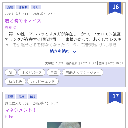
16
長編
連載中
なし
お気に入り : 11
24h.ポイント : 7
君と奏でるノイズ
霧瀬 渓
第二の性、アルファとオメガが存在し、かつ、フェロモン強度
でランクが存在する現代世界。 事情があって、若くしてレスキ
ューを引退せざるを得なくなったベータ、石巻天馬（いしまき
はるま）が母の紹介で再就職したのは芸能事務所。そこで、幼馴
続きを読む
染の韮崎雪兎（にらさき ゆきと）と再会する。雪兎はＹＵＫＩ
という芸名で、５人組バンドPerfect/noise・World のメンバーと
文字数 15,828
最終更新日 2025.11.23
登録日 2025.10.31
してデビューしたばかり。天馬は彼らのマネージャーとして働く
ことになった。 ＊「ジャスミン茶は君の香り」と同一世界、同時
BL
オメガバース
日常
芸能人×マネージャー
代の話になります。
幼なじみ
ハッピーエンド
17
長編
完結
R18
お気に入り : 62
24h.ポイント : 7
マネジメント！
Hiiho