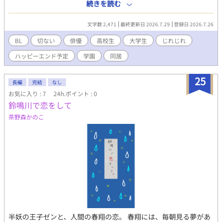
せんか」——国民的俳優になった幼馴染の、住み込みの世話係と
続きを読む
して。 ■あらすじ 「お前、芸能人になれば？」 高二の夏、日向
結人は幼馴染の鈴木碧を焚きつけて、芸能事務所に履歴書を送っ
文字数 2,471
最終更新日 2026.7.29
登録日 2026.7.26
た。付き添いのつもりで送った二通のうち、受かったのは碧だけ
だった。芸名は結人がつけた。二人が遊んだ川の名前から。 卒業
BL
切ない
俳優
高校生
大学生
じれじれ
と同時に、碧は都内へ。結人も東京にいた。電車で三十分の距
ハッピーエンド予定
学園
同居
離。二人は三年間、一度も会わなかった。 そんな大学三年の初
夏。結人のスマホに、知らない番号から電話がかかってくる。碧
のマネージャーを名乗る男は言った。「彼が、少し疲れてしまっ
25
長編
完結
なし
ているようで」 条件は「住み込みで、そばにいてやってほしい」
お気に入り : 7
24h.ポイント : 0
と言うものだった。 三年ぶりに再会した幼馴染は、玄関で結人を
鈴鳴川で恋をして
抱きしめて、こう言った。 「……ホンモノの結人だ」 その想いの
意味も深さも知らないまま、疎遠になり、終わってしまうはずだ
茶野森かのこ
った友情。変わってしまったもの、変わらないもの。これは俺と
国民的俳優になった幼馴染との、喪失と再生のお話。 ■人物紹介
日向 結人（ひなた ゆいと）／21歳 大学三年生。人の良さを見つ
けるのが上手いと言われる、ごく普通の男。高二の夏、幼馴染の
写真を見て「芸能人になれば」と焚きつけ、履歴書を送った張本
人。芸名の名付け親でもある。 碧が売れていくのを誇らしく思い
ながら、同じ速度で「別世界の人間になった」と感じ、自分から
静かに手を離した。都合の悪いことは自分の中で結論にして黙
る、という癖がある。 鈴木 碧（すずき あお）／21歳・芸名「水
瀬 碧」 俳優。ダウナーな佇まいと、台詞のない一秒で画面を持た
半妖の王子ゼンと、人間の春翔の恋。 春翔には、毎朝見る夢があ
せる目で評価されている。「感情を映さないことで、観客に感情