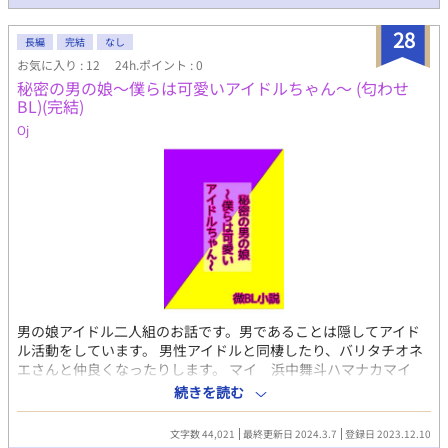
28
長編
完結
なし
お気に入り : 12
24h.ポイント : 0
秘密の男の娘〜僕らは可愛いアイドルちゃん〜 (匂わせ
BL)(完結)
Oj
男の娘アイドル二人組のお話です。男であることは隠してアイド
ル活動をしています。 男性アイドルと同棲したり、バリタチオネ
エさんと仲良くなったりします。 マイ 浜中舞斗ハマナカマイ
ト 18歳金髪ロング イメージカラー黄色。中身は金髪短髪少
続きを読む
年。ややガチムチ体系。 熱血元気っ子。女の子にモテたくてアイ
ドルになろうと思ったらなぜか女装することに。運動は得意だが
文字数 44,021
最終更新日 2024.3.7
登録日 2023.12.10
勉強はできない。アイドルの女の子たちの悩みを聞いたりして