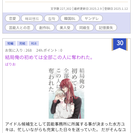
生まれた芸能人2世。 明朗活発な性格。 周りの人の面倒をよく見
て、人と付き合うのが好きだ。 映画撮影に行く途中で起きた事故
文字数 227,302
最終更新日 2025.2.9
登録日 2025.1.12
のせいで記憶喪失症にかかる。 夏を友達としてだけそう思ってい
た。 ところが、数年が経って会った彼に妙に気になる。 夏(水) -
恋愛
해피엔드
집착
韓国BL
ヤンデレ
大手芸能事務所の代表取締役の息子。 消極的な性格で口数も少な
芸能人との恋
創作BL
美人受
同級生
記憶喪失
いが、一度大きな傷を負った後、少しずつ変化した。 記憶喪失症
にかかったハンビョルが憎いが、一方で忘れられずにいた。 そん
な中、最後に1ヵ月だけ一緒に過ごせる機会が来た。 断らなけれ
30
短編
完結
R18
ばならないが、夏はためらった。 未練が残っていたからだ。
お気に入り : 268
24h.ポイント : 0
結局俺の初めては全部この人に奪われた。
ばりお
アイドル候補生として芸能事務所に所属する事が決まった水方ユ
キは、忙しいながらも充実した日々を送っていた。 だがそんなユ