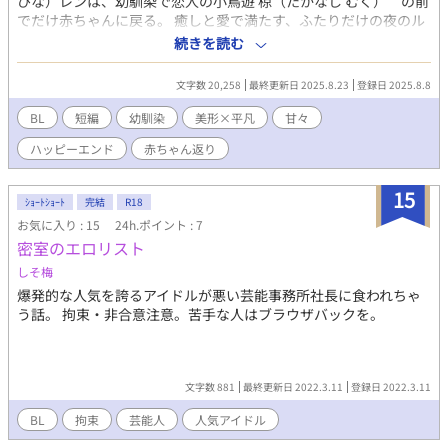
ひな）レンは、幼馴染で恋人の小鳥遊 椋（たかなし むく） の前
でだけ赤ちゃんに戻る。 癒しと愛で満たす、ふたりだけの夜のル
ーティン。 ※本作品に出てくる心の病気の表現は、想像上のもの
続きを読む
です。ご了承ください。 小鳥遊 椋（たかなし むく） ・5月25日生
まれ 24歳 ・短期大学卒業後、保育士に。天職と感じていたが、レ
文字数 20,258
最終更新日 2025.8.23
登録日 2025.8.8
ンのために仕事を辞めた。現在はレンの所属する芸能事務所の託
児所で働きながらレンを支える。 ・身長168cm ・髪型：エアリー
BL
短編
幼馴染
美形×平凡
甘々
なミディアムショート＋やわらかミルクティーブラウンカラー ・
ハッピーエンド
赤ちゃん返り
目元：たれ目＋感情が顔に出やすい ・雰囲気：柔らかくて包み込
むけど、芯があって相手をちゃんと見守れる 朝比奈レン（あさひ
な れん） ・11月2日生まれ 24歳 ・シングルマザーの母親に育て
15
ｼｮｰﾄｼｮｰﾄ
完結
R18
られて、将来は母を楽させたいと思っていた。 母に迷惑かけたく
お気に入り : 15
24h.ポイント : 7
なくて無意識のうちに大人びた子に。 ・高校在籍時モデルとして
密室のエロリスト
スカウトされ、母のためにも受けることに→芸能界デビュー ・俳
優として転身し、どんな役も消化する「カメレオン俳優」に。注
しそ梅
目の若手俳優。 ・身長180cm ・猫や犬など動物好き ・髪型：黒
爆発的な人気を誇るアイドルが悪い芸能事務所社長に食われちゃ
髪の短髪 ・目元：切れ長の目元 ・雰囲気：硬派。口数は少ないが
う話。 拘束・非合意注意。苦手な人はブラウザバックを。
真面目で礼儀正しい。 ・母の力になりたいと身の回りの家事はで
きる。
文字数 881
最終更新日 2022.3.11
登録日 2022.3.11
BL
拘束
芸能人
人気アイドル