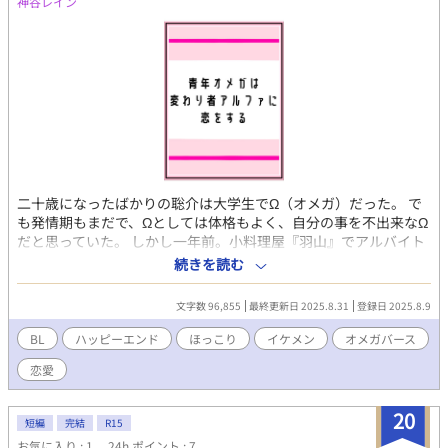
神谷レイン
二十歳になったばかりの聡介は大学生でΩ（オメガ）だった。 で
も発情期もまだで、Ωとしては体格もよく、自分の事を不出来なΩ
だと思っていた。 しかし一年前。小料理屋『羽山』でアルバイト
を始めた聡介はα（あるふぁ）の鬼崎に出会う。 鬼崎は野暮った
続きを読む
い長髪に分厚い眼鏡をしていて、いつもフルーツ柄の服を着てい
るちょっと変わり者だ。けれど、鬼崎からはなんだか不思議とい
文字数 96,855
最終更新日 2025.8.31
登録日 2025.8.9
い香りがして、聡介は会う度にどんどん好きになっていってしま
う。 しかし、自分に自信のない聡介は告白なんてできなかった。
BL
ハッピーエンド
ほっこり
イケメン
オメガバース
だが、そんな折父親が見合い話を持ってきてーーー！？ オメガシ
恋愛
リーズ第三弾！ 第一作『年上オメガは養いアルファの愛に気づか
ない』 第二作『生意気オメガは年上アルファに監禁される』 そし
て今回は芸能事務所社長・鬼崎と大学生・聡介のお話！ 全十七話
20
短編
完結
R15
です(*'ω'*)
お気に入り : 1
24h.ポイント : 7