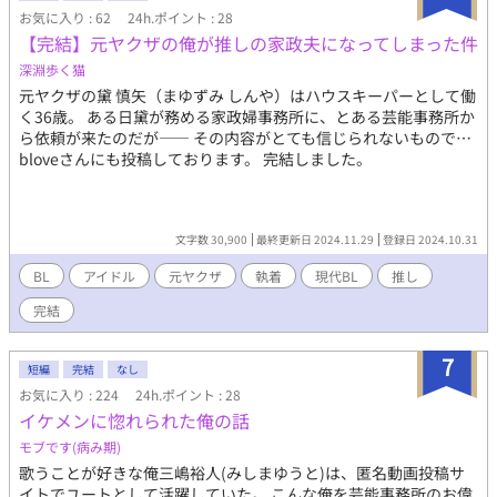
す。 そこまで長くはならない予定です。 R18には※つけます。
お気に入り : 62
24h.ポイント : 28
【完結】元ヤクザの俺が推しの家政夫になってしまった件
深淵歩く猫
元ヤクザの黛 慎矢（まゆずみ しんや）はハウスキーパーとして働
く36歳。 ある日黛が務める家政婦事務所に、とある芸能事務所か
ら依頼が来たのだが―― その内容がとても信じられないもので…
bloveさんにも投稿しております。 完結しました。
文字数 30,900
最終更新日 2024.11.29
登録日 2024.10.31
BL
アイドル
元ヤクザ
執着
現代BL
推し
完結
7
短編
完結
なし
お気に入り : 224
24h.ポイント : 28
イケメンに惚れられた俺の話
モブです(病み期)
歌うことが好きな俺三嶋裕人(みしまゆうと)は、匿名動画投稿サ
イトでユートとして活躍していた。 こんな俺を芸能事務所のお偉