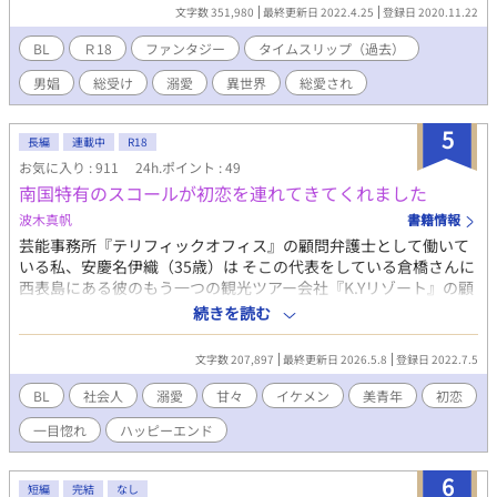
として陰間茶屋でNo.1を目指す事を決意し、多くの人達との出会
文字数 351,980
最終更新日 2022.4.25
登録日 2020.11.22
いと別れ、恋を経験して成長して行く。 本タイトル 大華繚乱─
陰間茶屋記─ 表紙は琴吹かなこ様
BL
Ｒ18
ファンタジー
タイムスリップ（過去）
https://www.pixiv.net/users/60870820 ＊江戸時代の陰間茶屋に
男娼
総受け
溺愛
異世界
総愛され
ついて下調べはしていますが、作品を円滑に進めるに当たり史実
と異なる部分は多数あり、場所や年号も空想の物となっていま
す。 異世界ファンタジー物としてお楽しみ下さいますようお願い
5
長編
連載中
R18
致します。 史実をアドバイス下さるのは大歓迎です。出来る範囲
お気に入り : 911
24h.ポイント : 49
で後直し致します。
南国特有のスコールが初恋を連れてきてくれました
波木真帆
書籍情報
芸能事務所『テリフィックオフィス』の顧問弁護士として働いて
いる私、安慶名伊織（35歳）は そこの代表をしている倉橋さんに
西表島にある彼のもう一つの観光ツアー会社『K.Yリゾート』の顧
問弁護士を依頼された。 久しぶりに沖縄との縁を感じた私はとり
続きを読む
あえず一度会社に行かせてくださいと頼み、約20年ぶりに沖縄の
地に足を踏み入れる。 西表に行く前に石垣島を観光しながら、倉
文字数 207,897
最終更新日 2026.5.8
登録日 2022.7.5
橋さんに勧められた宿で憩いのひとときを過ごしていると、ある
一本の電話があって……。 こちらは右手がくれた奇跡シリーズに
BL
社会人
溺愛
甘々
イケメン
美青年
初恋
出てくる安慶名伊織が主人公のお話です。 これだけでも楽しめる
一目惚れ
ハッピーエンド
と思いますが、他のお話につながっていますので未読の方はぜひ
そちらも読んでいただけると嬉しいです♡ 弁護士が主人公ですが
裁判等のお話は一切ありません。 溺愛甘々ハッピーエンド小説で
6
短編
完結
なし