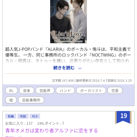
超人気J-POPバンド『ALARIA』のボーカル・侑斗は、平和主義で
優等生。 一方、同じ事務所のロックバンド『NOCTWING』のボー
カル・翔真は、タトゥーを纏い、近寄りがたい存在として知られ
る孤高のボーカリスト。 住む世界が違うはずの二人だったが、あ
続きを読む
る夜に撮られた衝撃的な写真をきっかけに、「不仲を売りにし
ろ」という事務所の戦略に巻き込まれていく。 カメラの前では火
文字数 167,408
最終更新日 2026.7.4
登録日 2026.3.29
花を散らし、SNS上でファン同士が対立する。 けれど、憎しみの
裏側で、侑斗は翔真の素顔と不器用な優しさに触れていく。 しか
BL
音楽
芸能界
バンド
ボーカリスト
恋愛
し、二人の距離が近づくほど、見えない力は静かに牙を剥く。 抗
嘘
芸能事務所
えない現実の中で、侑斗は大切な居場所を守るため、ある決意を
胸にする。 これは、ステージの光と影の狭間で出会った二人が、
傷つきながらも「真実の恋」を掴み取るまでの物語。 【小説家に
19
長編
完結
R18
なろう・エブリスタでも同時更新中】
お気に入り : 137
24h.ポイント : 7
青年オメガは変わり者アルファに恋をする