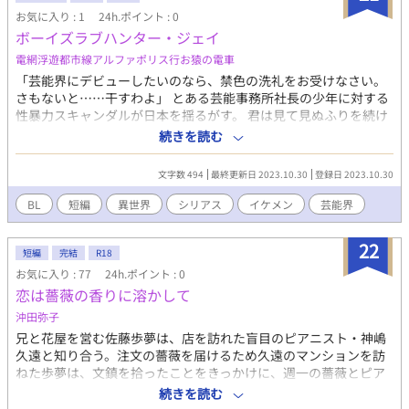
お気に入り : 1
24h.ポイント : 0
ボーイズラブハンター・ジェイ
電網浮遊都市線アルファポリス行お猿の電車
「芸能界にデビューしたいのなら、禁色の洗礼をお受けなさい。
さもないと……干すわよ」 とある芸能事務所社長の少年に対する
性暴力スキャンダルが日本を揺るがす。 君は見て見ぬふりを続け
るのか？ それとも、糾弾する側へ転向するのか？ あるいは……ボ
続きを読む
ーイズラブへの変わらぬ愛を誓うのか？
文字数 494
最終更新日 2023.10.30
登録日 2023.10.30
BL
短編
異世界
シリアス
イケメン
芸能界
22
短編
完結
R18
お気に入り : 77
24h.ポイント : 0
恋は薔薇の香りに溶かして
沖田弥子
兄と花屋を営む佐藤歩夢は、店を訪れた盲目のピアニスト・神嶋
久遠と知り合う。注文の薔薇を届けるため久遠のマンションを訪
ねた歩夢は、文鎮を拾ったことをきっかけに、週一の薔薇とピア
ノのレッスンを久遠から提案される。生徒としてレッスンを受け
続きを読む
る歩夢は、次第に久遠との交流を深めていく。だが、久遠の所属