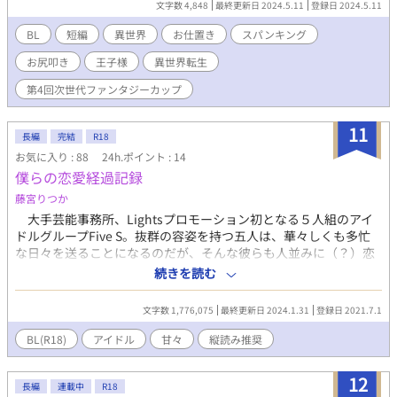
文字数 4,848
最終更新日 2024.5.11
登録日 2024.5.11
りた三兄弟は無事王子様を見つける事が出来るのか？ かなりの駄
スカウトされるような容姿をしている。 これがいわゆる転生と
文です。
呼ばれるものなのだろうか。
BL
短編
異世界
お仕置き
スパンキング
お尻叩き
王子様
異世界転生
第4回次世代ファンタジーカップ
11
長編
完結
R18
お気に入り : 88
24h.ポイント : 14
僕らの恋愛経過記録
藤宮りつか
大手芸能事務所、Lightsプロモーション初となる５人組のアイ
ドルグループFive S。抜群の容姿を持つ五人は、華々しくも多忙
な日々を送ることになるのだが、そんな彼らも人並みに（？）恋
はする。 優しくメンバー想いのリーダー蘇芳司。頼れる最年長
続きを読む
の八神陽平。美少年？ 美少女？ とにかく誰もが認める可愛ら
しさを誇る如月悠那。圧倒的歌唱力を待つ、知的クールな結城
文字数 1,776,075
最終更新日 2024.1.31
登録日 2021.7.1
律。グループの癒しキャラ？ 壊滅的な料理音痴でもある橘海。
五人の恋の行方はそれぞれ如何に……⁈ それぞれにスポット
BL(R18)
アイドル
甘々
縦読み推奨
を当てながら、コメディータッチで進んでいくボーイズラブスト
ーリー。
12
長編
連載中
R18