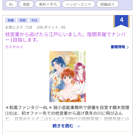
家になろう、pixvにも公開してます
BL
溺愛
美形×平凡
ハッピーエンド
続編あり
4
長編
完結
R18
お気に入り : 728
24h.ポイント : 56
枕営業から逃げたら江戸にいました。陰間茶屋でナンバ
ー1目指します。
カミヤルイ
書籍情報
＊和風ファンタジーBL＊ 弱小芸能事務所で俳優を目覚す鏑木悠理
(19)は、初オファー先での枕営業から逃げ真冬の川に飛び込ん
だ。 目覚めたらそこはなんと江戸時代の陰間茶屋！ 陰間茶屋とは
歌舞伎座の女形を目指しながら体を売る芸子達の美少年版遊郭
続きを読む
（男娼サロン）だと言う。 悠理は過去と向き合いながら「百合」