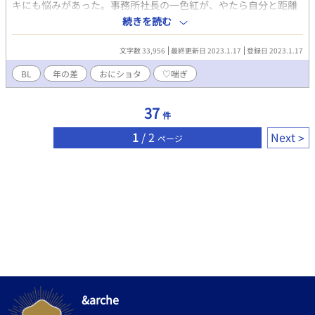
キにも悩みがあった。事務所社長の一色紅が、やたら自分と距離
を詰めてくるのである。 相手は雲の上の存在で、仲良くなるなん
続きを読む
て考えられない！ユキは何とか常識的な距離感を保とうと努力す
るものの、ひょんな事から紅の自宅に招かれ雰囲気に飲まれてし
文字数 33,956
最終更新日 2023.1.17
登録日 2023.1.17
まって……。 一色社長ガン攻めの、甘々とろとろおねショタ
（概念）小説です。くれゆきの馴れ初めというか、付き合うに至
BL
年の差
おにショタ
♡喘ぎ
るまでのお話でもあります。 時系列的にはブループリントシンデ
レラの少し後です。
37
件
1
/ 2
Next
ページ
&arche