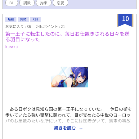
いと願う優しい弟。まだ、淫魔としての研修中の為、何事も拳で
BL
調教
拘束
恋愛
解決する。 千皇(攻)……ホストクラブ『G』の若きオーナー。無
表情でかなりのイケメン。女には苦労はしないが、自分から食い
10
つく事はなく、チヤホヤされるのは嫌い。実はかなりのドS。 楼
短編
完結
R18
依(攻)……親は芸能事務所社長の大学生で、千皇の高校の後輩。
お気に入り : 36
24h.ポイント : 21
芸能人ではないが、エキストラやスタントでたまにメディアに出
第一王子に転生したのに、毎日お仕置きされる日々を送
ることもある。 真幸(攻)……関西出身の高校生。訳あって、姉と
る羽目になった
二人暮し。お陰でオカン並の生活スキルを持っている。居酒屋で
kuraku
バイトをしながら、姉を支える心優しき少年。 魔王様(攻)……そ
の名の通り、魔界の王様。カグヤを独り占めしたくて、いろいろ
仕掛ける。 and more？ 【プレイ内容】 ・拘束・媚薬・玩具・ス
ワッピング・フェラ・イラマチオ・複数人・大小スカ・二輪刺・
着衣・結腸攻・中出し・自慰・尿道攻・無理矢理・メスイキ・潮
吹き・兄‪✕‬弟…etc..... ※18禁、カグヤが主に頑張ります。 【内
容】 下級悪魔で淫魔のカグヤ達兄弟は、悪魔をも魅了する美貌を
持っている。 長男カグヤは、セックス自体は嫌いではないし、そ
れが仕事と割り切れているのだが、下界に降りた時に一時千皇に
拾われヒトメボレした。 しかし、誘ってもセックスまでには至ら
なかった。 淫魔が人間一人に肩入れするのを見た魔王様は、弟の
ある日ボクは見知ら国の第一王子になっていた。 休日の街を
ルシカを開花直前で姦わした。 それを知ったカグヤは、魔王の許
歩いていたら強い衝撃に襲われて、目が覚めたら中世のヨーロッ
しを乞う為愛人契約をし、弟達二人分の精の提供を約束してしま
パのお屋敷みたいな所にいて、そこには医者がいて、馬車の事故
った。 罪悪感からルシカも淫魔として目覚め、その下の弟ヨゾラ
で数日眠っていたと言われたけど、さっぱりその記憶はない。
続きを読む
はその二人の行動に嫌気と疑問を持つ。 『精が生きる糧なら、一
鏡を見れば元の顔のボクがそこにいた。相変わらずの美少年だ。
人に絞ったっていいじゃん』 四苦八苦しながら、何とか下界に降
元々街を歩けばボーイッシュな女の子に間違われて芸能事務所に