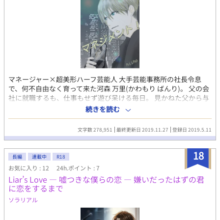
マネージャー×超美形ハーフ芸能人 大手芸能事務所の社長令息
で、何不自由なく育って来た河森 万里(かわもり ばんり)。 父の会
社に就職するも、仕事もせず遊び呆ける毎日。 見かねた父から与
えられたものは、望まない結婚と世界的超人気アイドルグループ
続きを読む
のメンバーだったシウのマネージャー。 世界一ハンサムな男性1
位の称号を持ち、ファンにも優しく、共演者やスタッフから愛さ
文字数 278,951
最終更新日 2019.11.27
登録日 2019.5.11
れているシウ。 だけど本性は、わがままで手のかかる性格最悪ビ
ッチだった!? ※この物語は前作「僕が差し出した手は君にどう映
18
るだろう」の作中に登場したサブキャラがメインの話です。 ご興
長編
連載中
R18
味を持って頂けたら、そちらの方も覗いてくださればとっても嬉
お気に入り : 12
24h.ポイント : 7
しいです！
Liar’s Love ― 嘘つきな僕らの恋 ― 嫌いだったはずの君
に恋をするまで
ソラリアル