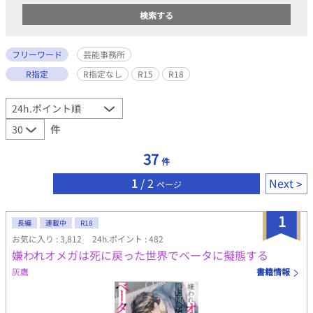
フリーワード
芸能事務所
R指定
R指定なし
R15
R18
件
37
件
1
/ 2
Next
ページ
1
長編
連載中
R18
お気に入り : 3,812
24h.ポイント : 482
嫌われオメガは死に戻った世界でベータに擬態する
灰鷹
書籍情報