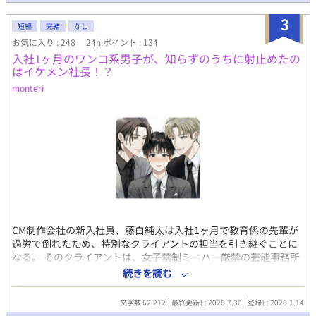
ァンタジーをぜひお楽しみください！ 「※一部、性的な駆け引き
や危うい場面を暗示する描写が含まれます」 毎日2話～3話19時更
3
短編
完結
なし
新。 尚、この小説はfujossyサイトにて、第六回Fujossy小説コン
テストエントリー作品。 そのために、最終回が8月31日になりま
お気に入り : 248
24h.ポイント : 134
す。そちらは18時更新で早く読めます。 このサイトで読んで下さ
入社1ヶ月のワンコ系男子が、知らずのうちに射止めたの
るとうれしいです。応援のほどを宜しくお願いします。 最後まで
はイケメン社長！？
お付き合いくださると大変うれしいです。
monteri
CM制作会社の新入社員、藤白純太は入社1ヶ月で教育係の先輩が
過労で倒れたため、特別なクライアントの担当を引き継ぐことに
なる。 そのクライアントは、女子禁制ミーハー厳禁の芸能事務所
だった。 主人公の無知で純なところに、翻弄されたり、骨抜きに
続きを読む
されるイケメン社長と、何も知らない純太がドキドキするお話で
す。 第二章完結しました！ R18パート、ifストーリーのお知らせ
文字数 62,212
最終更新日 2026.7.30
登録日 2026.1.14
など近況ボードに書いてます〜 ※今回の表紙はAI生成です ※小説