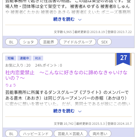
芸能事務所で起きた性加害の物語。 この話は架空のお話です。 登
場人物・団体等は全て架空です。 被害者A ゆずる 被害者B しゅん
や 被害者C たかお 被害者D あきら 被害者E えいた ポニーズ事務所
加害者A ポニーみなみ（元社長） 加害者B 鈴木（マネージャー）
続きを読む
新社長 ポニーひがし （現社長） AGJ WORLD 海外メディア 毎
週新聞 小川 AAA（公共放送）中村 毎朝テレビ 比嘉 週間毎週
文字数 6,965
最終更新日 2023.8.19
登録日 2023.7.22
山本 会見場 司会 佐藤
BL
ショタ
芸能界
アイドルグループ
SEX
27
短編
連載中
R18
お気に入り : 20
24h.ポイント : 0
社内恋愛禁止 〜こんなに好きなのに諦めなきゃいけな
いの？〜
りょう
芸能事務所に所属するダンスグループ《ブライト》のメンバーで
ある蒼木（あおき）は同じグループメンバーの赤堀（あかほり）
に密かに想いを寄せていた。 だが、男同士であるが故にこの想い
を知られたら彼に嫌われてしまう…。だから悟られないように気
続きを読む
の合う仲間として過ごす毎日。ずっと片思いでもいいからアイツ
の傍にいたいと願う蒼木の気持ちを知ってか知らずか赤堀は…。
文字数 10,742
最終更新日 2025.5.3
登録日 2024.10.7
BL
ハッピーエンド
芸能人×芸能人
両片思い