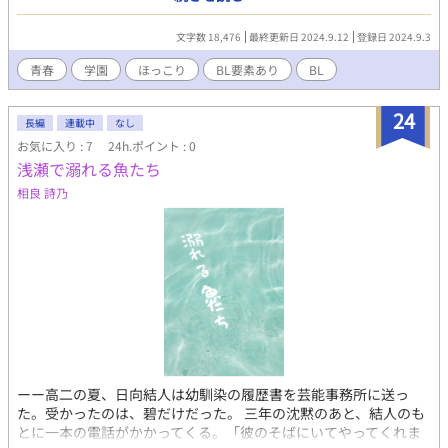
の友情は、「普通」ではなく思わぬ方向へと流れてゆく。二人の
高校生の友情と青春を描くストーリー。
文字数 18,476
最終更新日 2024.9.12
登録日 2024.9.3
青春
学園
ほっこり
BL要素あり
BL
24
長編
連載中
なし
お気に入り : 7
24h.ポイント : 0
浅瀬で溺れる魚たち
相良 詩乃
ーー高二の夏、日向結人は幼馴染の履歴書を芸能事務所に送っ
た。受かったのは、碧だけだった。 三年の沈黙のあと、結人のも
とに一本の電話がかかってくる。「彼のそばにいてやってくれま