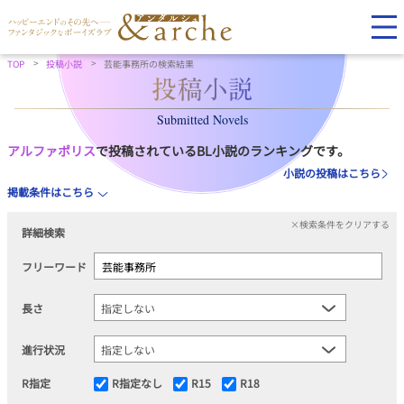
TOP
投稿小説
芸能事務所の検索結果
Submitted Novels
アルファポリス
で投稿されているBL小説のランキングです。
小説の投稿はこちら
掲載条件はこちら
×検索条件をクリアする
詳細検索
フリーワード
長さ
進行状況
R指定
R指定なし
R15
R18