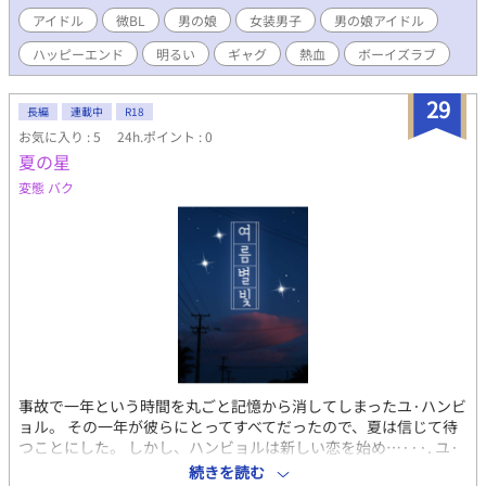
る。高校三年生そろそろ卒業。 レイ 小田美怜オダミレイ 17歳
アイドル
微BL
男の娘
女装男子
男の娘アイドル
黒髪ロング。 イメージカラー紫。中身は黒髪少年。細身スレン
ハッピーエンド
明るい
ギャグ
熱血
ボーイズラブ
ダー。 クール美少年、顔がとてもいいけど田舎から出てきてよく
わからないうちに今の社長に拾われた。社長に恩義を感じてる。
頭はいいけど運動は不得意。小さい時にアイドルのコンサートを
29
長編
連載中
R18
見てから自分も夢を与えられるようになりたいと思ってる。高校
お気に入り : 5
24h.ポイント : 0
三年生そろそろ卒業。大学は推薦で進学 コンビ名ツインズ コン
夏の星
セプトは魔法少女姉妹 事務所名 アリスマジック芸能事務所 中島
拓哉 ナカジマタクヤ 19歳。子役から芸能界にいる、売出し中
変態 バク
のアイドルグループのセンター。そこそこ大きい事務所所属。ダ
ンスが得意。イメージカラー赤。グループ名はcolorS マリア 女
装スタイリスト。28歳。バリタチ BL表記ですが全年齢です。 ア
イドルとして頂点を目指す二人をお楽しみいただけたらと思いま
す。
事故で一年という時間を丸ごと記憶から消してしまったユ·ハンビ
ョル。 その一年が彼らにとってすべてだったので、夏は信じて待
つことにした。 しかし、ハンビョルは新しい恋を始め…···. ユ·
ハンビョル（孔） - 有名映画監督の父親と有名女優の母親の間に
続きを読む