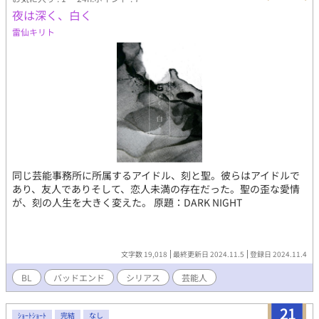
夜は深く、白く
雷仙キリト
同じ芸能事務所に所属するアイドル、刻と聖。彼らはアイドルで
あり、友人でありそして、恋人未満の存在だった。聖の歪な愛情
が、刻の人生を大きく変えた。 原題：DARK NIGHT
文字数 19,018
最終更新日 2024.11.5
登録日 2024.11.4
BL
バッドエンド
シリアス
芸能人
21
ｼｮｰﾄｼｮｰﾄ
完結
なし