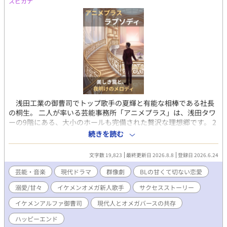
スピカナ
浅田工業の御曹司でトップ歌手の夏輝と有能な相棒である社長
の桐生。 二人が率いる芸能事務所「アニメプラス」は、浅田タワ
ーの9階にある、大小のホールも完備された贅沢な理想郷です。 2
万人を動員するヴォクシブをはじめ、吉沢達也や颯太、ステラビ
続きを読む
ートといった個性豊かな逸材が集まるこの場所は、まさにエンタ
メ界の最前線。 しかし、完璧な環境の裏には、嫉妬やトラブルが
文字数 19,823
最終更新日 2026.8.8
登録日 2026.6.24
つきもの。同業者の執拗な嫌がらせや罠が忍び寄ります。 オメガ
のイケメン新人歌手・吉沢達也も果敢に芸能界の荒波に挑戦して
芸能・音楽
現代ドラマ
群像劇
BLの甘くて切ない恋愛
いきます。 華やかな成功の裏で揺れ動く若者たちの心や、予期せ
溺愛/甘々
イケメンオメガ新人歌手
サクセスストーリー
ぬ人間関係、そして甘く切ない愛のドラマ。 頂点を目指す若者た
ちと、彼らを必死に守る大人たちが織りなす、ちょっと切なくて
イケメンアルファ御曹司
現代人とオメガバースの共存
魅力たっぷりのサクセスストーリーをお届けします。 現代の中で
も自然に溶け込むオメガバースの遺伝子を持つ人々。 甘い現代フ
ハッピーエンド