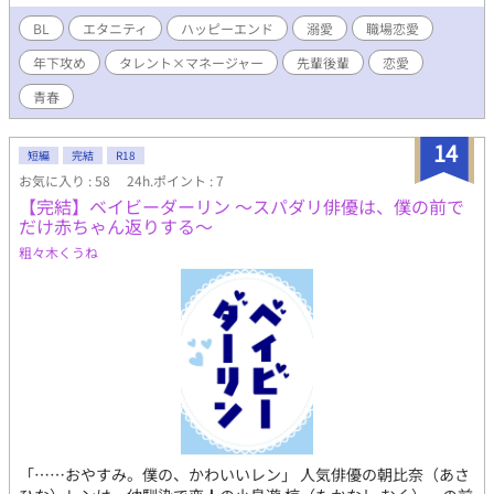
す。 ■表紙お借りしました。有難うございます
BL
エタニティ
ハッピーエンド
溺愛
職場恋愛
年下攻め
タレント×マネージャー
先輩後輩
恋愛
青春
14
短編
完結
R18
お気に入り : 58
24h.ポイント : 7
【完結】ベイビーダーリン ～スパダリ俳優は、僕の前で
だけ赤ちゃん返りする～
粗々木くうね
「……おやすみ。僕の、かわいいレン」 人気俳優の朝比奈（あさ