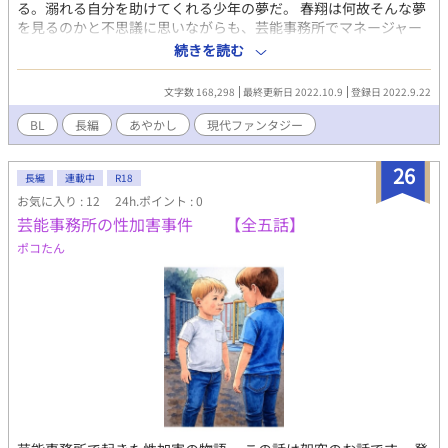
る。溺れる自分を助けてくれる少年の夢だ。 春翔は何故そんな夢
を預ける」と評された。 人付き合いは苦手。というより、大事な
を見るのかと不思議に思いながらも、芸能事務所でマネージャー
人がひとりいれば足りる。芸能界に入ったのも、続けているの
の仕事をこなす日々を送っていた。 そんな時、事務所の看板役者
も、理由はひとつしかない——「結人が、送れって言ったか
続きを読む
であるリュウジを探しに、春翔は鈴鳴川に向かった。子供の頃、
ら」。 何も要求せず、何も断らない。仕事は完璧にこなし、現場
遊びに行った事がある川だろうに、春翔はその時の事を思い出そ
での評判もいい。ただし、家に帰っても食べず、眠れない。 三年
文字数 168,298
最終更新日 2022.10.9
登録日 2022.9.22
うとしても、何故か思い出す事が出来なかった。 奇妙な感覚にず
ぶりに現れた結人に対してだけ、彼は要求をする。 葉山 修司（は
っと自分から遠ざけていた鈴鳴川、春翔はそこで、半妖の王子で
やま しゅうじ）／34歳 碧のチーフマネージャー。碧の扱いに歴代
BL
長編
あやかし
現代ファンタジー
あるゼンと出会う。 妖の事、ずっと春翔を探していたゼン、春翔
担当が匙を投げたのち、「一番上手い人」として抜擢された。有
が失った記憶の中での出会い。 妖の争いに巻き込まれながら、ゼ
能で、穏やかで、面倒見がよく、そして決して線を越えない大
26
ンに思いを寄せていく春翔の恋の話です。
長編
連載中
R18
人。 碧が心を許している数少ない人間であり、結人を呼んだ張本
人でもある。碧の甘えを受け止めながら、必要なときには「だ
お気に入り : 12
24h.ポイント : 0
め」と言う。
芸能事務所の性加害事件 【全五話】
ポコたん