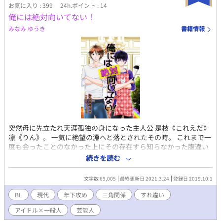
お気に入り : 399
24h.ポイント : 14
俺には絶対向いてない！
みなみ ゆうき
書籍情報
突然母に先立たれ天涯孤独の身になった主人公 是枝《これえだ》
凛《りん》。 一気に絶望の淵へと落とされたその時。 これまで一
度も会ったことのなかった上にその存在すら知らなかった腹違い
の兄が訪ねてくる。 これから家族として暮らしたいと言ってくれ
続きを読む
た兄に対し、半分血の繋がった兄弟というだけで甘えるわけには
いかないと考えた主人公は、衣食住を保証してもらう代わりに兄
文字数 69,005
最終更新日 2021.3.24
登録日 2019.10.1
が経営している芸能事務所の仕事を手伝いたいと申し出る。 与え
られた仕事は所属している人気アイドル【Jewel Rays】が暮らす
BL
現代
年下攻め
三角関係
すれ違い
シェアハウスでメンバーのお世話をすること。 人気アイドルたち
アイドル×一般人
芸能人
とひとつ屋根の下で暮らすことになった主人公は……。 ムーンラ