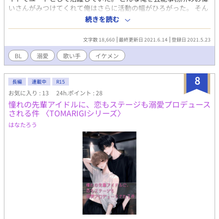
いさんがみつけてくれて俺はさらに活動の幅がひろがった。 そん
なある日、最近人気の歌い手である大斗(だいと)とユニットを組
続きを読む
んでみないかと社長に言われる。 どんなやつかと思い、会ってみ
ると……
文字数 18,660
最終更新日 2021.6.14
登録日 2021.5.23
BL
溺愛
歌い手
イケメン
8
長編
連載中
R15
お気に入り : 13
24h.ポイント : 28
憧れの先輩アイドルに、恋もステージも溺愛プロデュース
される件 〈TOMARIGIシリーズ〉
はなたろう