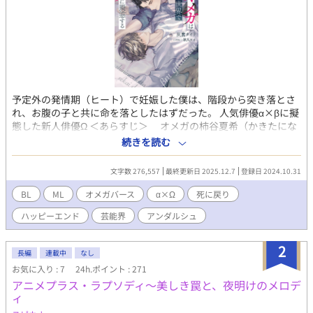
予定外の発情期（ヒート）で妊娠した僕は、階段から突き落とさ
れ、お腹の子と共に命を落としたはずだった。 人気俳優α×βに擬
態した新人俳優Ω ＜あらすじ＞ オメガの柿谷夏希（かきたにな
つき）は、生活に困窮していたところを芸能事務所の専務にスカ
続きを読む
ウトされ、俳優になる。専務に言われるがままにあざと可愛い系
キャラを演じ、それなりに人気はあったが、普段とのギャップが
文字数 276,557
最終更新日 2025.12.7
登録日 2024.10.31
ありすぎることから仕事仲間からは嫌われていた。初主演のドラ
マが大コケし余裕を失くしていたところに、予定外の発情期（ヒ
BL
ML
オメガバース
α×Ω
死に戻り
ート）がきて、共演者である先輩俳優の三間晴仁（みまはるひ
ハッピーエンド
芸能界
アンダルシュ
と）と関係を持ち、妊娠してしまう。三間には以前から人気女優
と付き合っているという噂があった。夏希との関係が週刊誌に掲
載されたことで、三間は世間から大バッシングを浴びる。 妊娠
2
長編
連載中
なし
のことを相談しようと三間を呼び出した日。夏希は待ち合わせ場
お気に入り : 7
24h.ポイント : 271
所で何者かに階段から突き落とされ、お腹の子供と共に命を落と
アニメプラス・ラプソディ～美しき罠と、夜明けのメロデ
す。しかし、目を覚ますと、スカウトされた翌日に時間が巻き戻
ィ
っていた。最初の人生で後悔ばかりだった夏希は、ベータに擬態
し、二度目の人生をやり直すことを決意する。