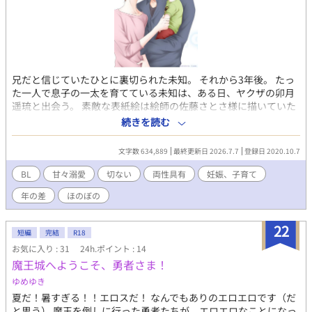
兄だと信じていたひとに裏切られた未知。 それから3年後。 たっ
た一人で息子の一太を育てている未知は、ある日、ヤクザの卯月
遥琉と出会う。 素敵な表紙絵は絵師の佐藤さとさ様に描いていた
だきました。 一度はチャレンジしたかったBL大賞に思いきって挑
続きを読む
戦してみようと思います。 よろしくお願いします
文字数 634,889
最終更新日 2026.7.7
登録日 2020.10.7
BL
甘々溺愛
切ない
両性具有
妊娠、子育て
年の差
ほのぼの
22
短編
完結
R18
お気に入り : 31
24h.ポイント : 14
魔王城へようこそ、勇者さま！
ゆめゆき
夏だ！暑すぎる！！エロスだ！ なんでもありのエロエロです（だ
と思う） 魔王を倒しに行った勇者たちが、エロエロなことになっ