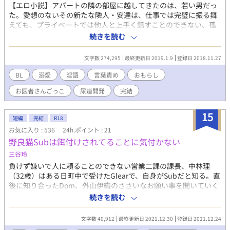
【エロ小説】アパートの隣の部屋に越してきたのは、若い男だっ
た。愛想のないその新たな隣人・安達は、仕事では完璧に振る舞
えても、プライベートでは他人と上手く話すことのできない、孤
独な男だった。ある出来事がきっかけで安達の孤独を知った樋川
続きを読む
は、彼と親しく付き合うようになるが、しかし安達への感情はや
がて、友情を超えたものへと変化していき――。むっつり年上×
文字数 274,295
最終更新日 2019.1.9
登録日 2018.11.27
不器用美形のリーマンCP。 ・本編…1～27話が攻（樋川）視点、
＊つき28～37話が受（安達）視点、濡れ場は12～17話と31～36
BL
溺愛
淫語
言葉責め
おもらし
話、全37話。 ・続編…だいたい濡れ場で全30話。末尾に※つきが
お医者さんごっこ
尿道開発
完結
安達の同僚視点。
15
短編
完結
R18
お気に入り : 536
24h.ポイント : 21
野良猫Subは餌付けされてることに気付かない
三谷玲
負けず嫌いで人に頼ることのできない営業二課の課長、中林理
（32歳）はある日町中で受けたGlearで、自身がSubだと知る。直
後に知り合ったDom、外山伊織のささいなお願い事を聞いていく
うちに、Sub性を受け入れられるようになる。伊織と関わること
続きを読む
で、取引先や部下との関係が改善され、伊織への好意を自覚す
る。しかし、部下との話で理が倒れた日、同じ場所に伊織もいた
文字数 40,912
最終更新日 2021.12.30
登録日 2021.12.24
ことがわかり……。 すべてを管理し甘やかしたいDom×親に褒め