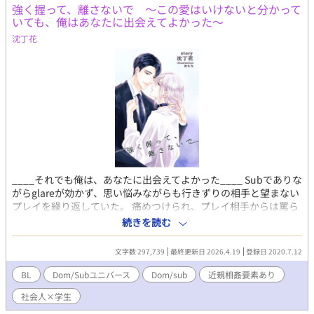
かに…？ 攻め:加賀拓海 受け:瀬川利人 ・FANBOX（先行公開／プ
強く握って、離さないで 〜この愛はいけないと分かって
ロフィール／裏設定／後日談など)
いても、俺はあなたに出会えてよかった〜
https://ato1125.fanbox.cc/ ・アンケート（無料／全問回答不
沈丁花
要）(約3〜5分程度)
https://docs.google.com/forms/d/1LA7stg2YhLpRWLgIMDvXwGv9v
ZI1v3mG69QZFaI/viewform ・マシュマロ（感想など）
https://marshmallow-qa.com/o5nica2eaphly4s?
t=KDh5n5&utm_medium=url_text&utm_source=promotion
※誤字脱字・表現の修正はサイレントで行う場合があります。
※タグは定期的に整理します。 ※批判・中傷コメントはご遠慮
ください。
____それでも俺は、あなたに出会えてよかった____ Subでありな
がらglareが効かず、思い悩みながらも行きずりの相手と望まない
プレイを繰り返していた。 痛めつけられ、プレイ相手からは罵ら
れ、身体的にも精神的にも追い詰められていて。 そんな日々の
続きを読む
中、ある日自分を助けてくれた男性に、目があった瞬間忠誠を誓
いたいと感じた。 互いに溺れるように惹かれていった。 こんな
文字数 297,739
最終更新日 2026.4.19
登録日 2020.7.12
日々がずっと続けばいいと思っていた。 けれど現実は残酷で。 …
ねえ由良さん、それでも俺は、貴方に出会えて良かった。 出会わ
BL
Dom/Subユニバース
Dom/sub
近親相姦要素あり
なければ良かっただなんて、思わない。 だから、お願い。 俺の手
社会人×学生
を、 …握ったその手を離さないで。 ※Dom/Subユニバースの設
定をお借りしていますが、特に前知識なしでも読めるようになっ