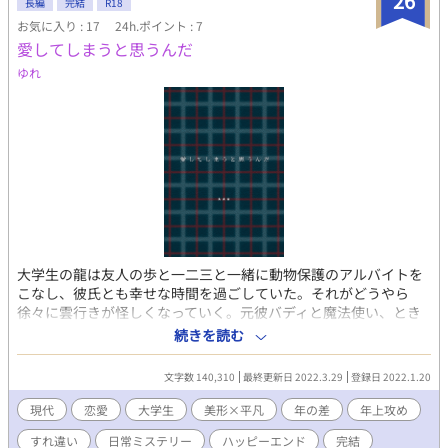
26
徒、花石美律（はないしみのり）らとの平穏なスクールライフを
長編
完結
R18
守るため、王子達とのフラグを全力で避ける事を心に決めた陽だ
お気に入り : 17
24h.ポイント : 7
ったが話はそううまくいくはずもなく、あちらのフラグを折れば
愛してしまうと思うんだ
こちらのフラグが立ち、気が付いたら虎向とさえフラグが立ち始
ゆれ
めている始末。しかし、とにかく「フラグは全力で折る」を合言
葉に陽は今日もスクールライフを送る。 これはそんな全てを「偽
る」事を決めた少女とその幼馴染を中心に巻き起こるフラグと勘
違いが乱立するどたばたラブコメ(？)な学園生活物語である。
※BL/GL/NL入り混じってるので苦手な方はご注意ください。 ※2.
「なろう」様、カクヨム様にも投稿しています。
大学生の龍は友人の歩と一二三と一緒に動物保護のアルバイトを
こなし、彼氏とも幸せな時間を過ごしていた。それがどうやら
徐々に雲行きが怪しくなっていく。元彼バディと魔法使い、とき
どき宇宙人。なんか不思議っぽい日常といたたまれない過去を行
続きを読む
ったり来たり。※ごくゆるく事件要素と、匂わせ程度のGL、とこ
ろどころ性行為の描写を含みますのでご注意ください。他サイト
文字数 140,310
最終更新日 2022.3.29
登録日 2022.1.20
にも投稿済。
現代
恋愛
大学生
美形×平凡
年の差
年上攻め
すれ違い
日常ミステリー
ハッピーエンド
完結