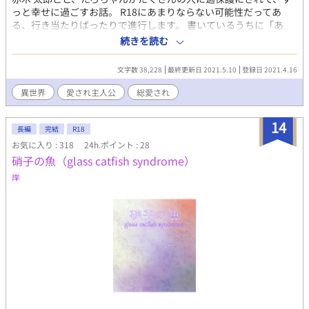
っと幸せに過ごすお話。 R18にあまりならない可能性だってあ
る、行き当たりばったりで進行します。 書いているうちに「あ
れ？総受けじゃないな？総愛されじゃない？間違えてない？」っ
続きを読む
てなりはじめましたのでタグを総愛されに変更しておきます。す
みません............. 「思ってたもんと違う！」っていうのは恐らく
文字数 38,228
最終更新日 2021.5.10
登録日 2021.4.16
作者も思うので許してください。 初作品です。よろしくお願いし
ます！ ※GL風味がする可能性があります。濃い絡みは予定してお
異世界
愛され主人公
総愛され
りませんが、苦手な方はお控えくださいませ。
14
長編
完結
R18
お気に入り : 318
24h.ポイント : 28
硝子の魚（glass catfish syndrome）
岸