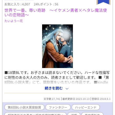
気クーデレSub Dom/Subユニバースの設定をお借りしています。
お気に入り : 4,007
24h.ポイント : 56
本編完結済み。 後日談３は毎日20:00更新→11/22(火)完結予定で
世界で一番、尊い奇跡 ～イケメン勇者×ヘタレ魔法使
す。(予約済み)
いの恋物語～
たいよう一花
■18禁BLです。お子さまは読まないでください。ハードな性描写
に耐性のある大人の方のみ、読者さまとして歓迎します。 ■「第
8回BL小説大賞」にて、奨励賞をいただいた作品です。 ■kindle
化に伴い、アルファポリスでの全話無料公開は終了しました。
続きを読む
■2023年10月現在、本編1巻・番外編2巻3巻kindle出版中。
https://www.amazon.co.jp/dp/B0CKVQRNJM ↑1巻。かなりの
文字数 27,741
最終更新日 2023.10.13
登録日 2018.6.1
ボリュームです。挿絵付いてます。
https://www.amazon.co.jp/dp/B0CH613MY8 ↑2巻（番外編
第8回BL小説大賞奨励賞
ファンタジー
ハッピーエンド
1） 書き下ろしあり。