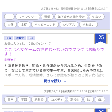
子に夜の手ほどき――つまりセックスのやり方を教えるというも
の。 生意気がゆえに、ずっと子ども扱いしていたローシュ王子が
文字数 148,682
最終更新日 2025.11.17
登録日 2024.7.7
十八歳を迎えた夜。エアルはローシュと手ほどきという名のセッ
クスをする。自分の居場所を確保するために与えられた仕事を
BL
ファンタジー
溺愛
年下攻め×強気受け
切ない
淡々こなしてきたエアルだったが、ローシュとの行為の中に今ま
人外
主従
ハッピーエンド
シリアス
すれ違い
でに感じたことのない快感を覚える。その後ローシュの気持ちが
自分に向いていることを知るが、ローシュの想いに応えられない
とエアルが断ったことで、二人の間には距離ができる。 それから
25
長編
連載中
R15
二年後、成年王族となったローシュに改めてプロポーズされるエ
お気に入り : 81
24h.ポイント : 7
アルだったが――。 ※受けが攻め以外のキャラクターと性的な行
ここは乙女ゲームの世界じゃないのでフラグはお断りで
為をする描写がございます。苦手な方はご注意ください。 ※この
す！
作品はエブリスタとムーンライトノベルズにも掲載しています。
◇表紙絵◇ 青城硝子 様(X：@aokiglass) ◇投稿時間◇ 8月中旬よ
彩野遼子
り不定期連載 ◇作者より◇ 久しぶりの連載作品になります。よけ
とある神を欺き、短命と言う運命から逃れるため、性別を「偽
れば気長にお付き合いいただけると嬉しいです。よろしくお願い
り」女として生きている高校生一年生、白宮陽(しらみやひな)。
します！
スポーツ万能、成績優秀、さらには誰もが振り返る美少女(仮)で
ある彼女の前に現れたのは、彼女が入学した私立青宮高校生徒会
続きを読む
執行部の「王」と呼ばれる生徒会長とそのメンバーたちを中心と
した「王子」と呼ばれるこの高校では名高いイケメン達だった。
文字数 26,011
最終更新日 2018.3.31
登録日 2018.3.7
しかし、外見だけ女子の陽にとって同性である彼らは恋愛対象に
なるはずもなく、さらに彼らはとにかく色々面倒くさい。そんな
日常
学園
幼馴染
コメディ
高校生
BL
GL
わけで、陽の事情を知る幼馴染の黒坂虎向（くろさかこなた）、
同じクラスの頼りになるけどどこか変わっている姉御肌な女子生