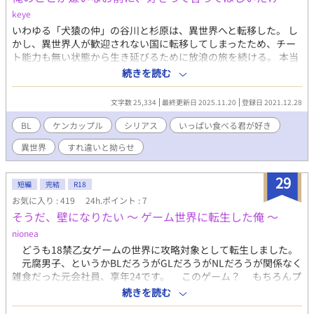
keye
いわゆる「犬猿の仲」の谷川と杉原は、異世界へと転移した。 し
かし、異世界人が歓迎されない国に転移してしまったため、チー
ト能力も無い状態から生き延びるために放浪の旅を続ける。 本当
は両片思いなのに気づかないまま、嫉妬し合ったりすれ違っては
続きを読む
拗らせてる二人の話。 R指定は今のところ無しです。 中心となる
要素はBLですが、異世界転移・冒険・チート・獣人等作者の好き
文字数 25,334
最終更新日 2025.11.20
登録日 2021.12.28
な要素をガンガン入れています。ビバ異世界転移！ 主人公たち以
外のカップルあり（NL・GL・BL含む）
BL
ケンカップル
シリアス
いっぱい食べる君が好き
異世界
すれ違いと拗らせ
29
短編
完結
R18
お気に入り : 419
24h.ポイント : 7
そうだ、壁になりたい ～ ゲーム世界に転生した俺 ～
nionea
どうも18禁乙女ゲームの世界に攻略対象として転生しました。
元腐男子、というかBLだろうがGLだろうがNLだろうが関係なく
雑食だった元会社員、享年24です。 このゲーム？ もちろんプ
レイしましたよ。 自分も攻略しましたとも。 でも、前世の記
続きを読む
憶があるんですよ。小さい時から。無理じゃんそんなの。 攻略