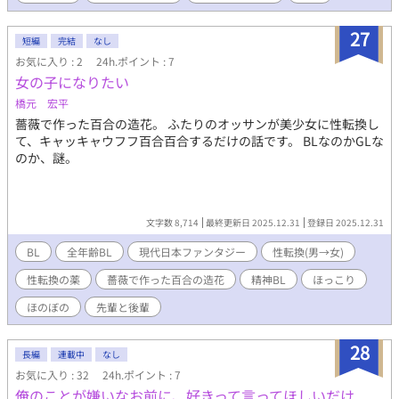
27
短編
完結
なし
お気に入り : 2
24h.ポイント : 7
女の子になりたい
橋元 宏平
薔薇で作った百合の造花。 ふたりのオッサンが美少女に性転換し
て、キャッキャウフフ百合百合するだけの話です。 BLなのかGLな
のか、謎。
文字数 8,714
最終更新日 2025.12.31
登録日 2025.12.31
BL
全年齢BL
現代日本ファンタジー
性転換(男→女)
性転換の薬
薔薇で作った百合の造花
精神BL
ほっこり
ほのぼの
先輩と後輩
28
長編
連載中
なし
お気に入り : 32
24h.ポイント : 7
俺のことが嫌いなお前に、好きって言ってほしいだけ