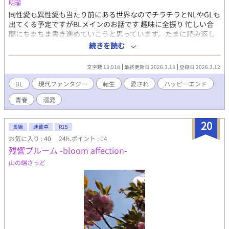
明瑠
ティーに加わる。変態。
同性愛も異性愛も当たり前にある世界なのでチラチラとNLやGLも
出てくる予定ですがBLメインのお話です 趣味に全振り 忙しい合
間にちまちま書き進めていこうと思っています。たまに読み返し
ておかしな所があったらぼちぼち直していきます。 恋を知ってる
続きを読む
青年と、まだ恋をした事がない彼らのお話
文字数 13,918
最終更新日 2026.3.13
登録日 2026.3.12
BL
現代ファンタジー
転生
愛され
ハッピーエンド
青春
溺愛
20
長編
連載中
R15
お気に入り : 40
24h.ポイント : 14
残響ブルーム -bloom affection-
山の端さっど