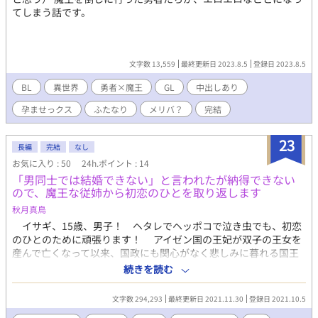
てしまう話です。
文字数 13,559
最終更新日 2023.8.5
登録日 2023.8.5
BL
異世界
勇者×魔王
GL
中出しあり
孕ませっクス
ふたなり
メリバ？
完結
23
長編
完結
なし
お気に入り : 50
24h.ポイント : 14
「男同士では結婚できない」と言われたが納得できない
ので、魔王な従姉から初恋のひとを取り返します
秋月真鳥
イサギ、15歳、男子！ ヘタレでヘッポコで泣き虫でも、初恋
のひとのために頑張ります！ アイゼン国の王妃が双子の王女を
産んで亡くなって以来、国政にも関心がなく悲しみに暮れる国王
が、再婚した後妻は黒い噂のある魔女だった。 魔女は第二王女
続きを読む
を毒を吐く醜いドラゴンに変えて、その罪を第一王女と国一番の
魔術師でセイリュウ領の領主でもあるサナに被せてしまう。
文字数 294,293
最終更新日 2021.11.30
登録日 2021.10.5
『魔王』と呼ばれ嫌疑をかけられたサナの従弟である15歳のイサ