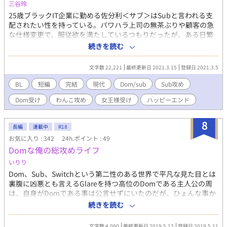
三谷玲
には超えるべき障害があり――。 ★リョウは男性ですが、物語の
要）(約3〜5分程度)
25歳ブラックIT企業に勤める佐分利＜サブ＞はSubと言われる支
設定上、特殊な体となっています。そのため、終盤に出てくる性
https://docs.google.com/forms/d/1LA7stg2YhLpRWLgIMDvXwGv9v
配されたい性を持っている。パワハラ上司の無茶ぶりや顧客の急
交渉も、やや倒錯的です。
ZI1v3mG69QZFaI/viewform 💌マシュマロ（感想など）
な仕様変更で、服従欲を満たしているつもりだったが、ある日繁
https://marshmallow-qa.com/o5nica2eaphly4s?
華街で堂本というDomのGlare＜威圧＞を浴びたことで、本当の
t=KDh5n5&utm_medium=url_text&utm_source=promotion ※
続きを読む
Command＜命令＞の心地よさを知る。堂本に懇願しDomとSub
誤字脱字・表現の修正はサイレントで行う場合があります。 ※タ
で互いの支配したい、支配されたい欲を満たすためだけの、セッ
グは定期的に整理します。 ※批判・中傷コメントはご遠慮くださ
文字数 22,221
最終更新日 2021.3.15
登録日 2021.3.5
クスをしないプレイだけのパートナーになってもらう。 完全に犬
い。
扱いされて楽しんでいたサブだったが、DomのCommandの耐性
BL
短編
完結
現代
Dom/sub
Sub攻め
がなくすぐに勃起してしまい、呆れた堂本に射精管理されること
Dom受け
わんこ攻め
女王様受け
ハッピーエンド
に……。 Dom/Subユニバース（SM要素のある特殊性のある世
界）の設定をお借りしています。 わんこ攻め×女王様受け／Sub
攻め×Dom受け／ノンケ攻め×襲い受け ムーンライトノベルズに
8
長編
連載中
R18
も転載しています。
お気に入り : 342
24h.ポイント : 49
Domな俺の総攻めライフ
いりり
Dom、Sub、Switchという第二性のある世界で平凡な見た目とは
裏腹に凶悪とも言えるGlareを持つ高位のDomである主人公の周
は、自身がDomである事は公言せずにいたのだが、ひょんな事か
ら俺様生徒会長の奏太がSubであった事を知ってしまい… 一度書
続きを読む
いてみたかったDom/SubユニバースAUネタでの総攻めです。 一
部自己解釈な部分もありますので悪しからず…
文字数 4,090
最終更新日 2019.5.12
登録日 2019.5.11