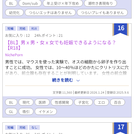
られたことのないSubの甘酸っぱいエッチなお話。 ※【大型犬
BL
Dom/sub
年上受け×年下攻め
潮吹き表現有り
Subの躾は射精管理が大事】のスピンオフですが単体でもお楽し
幼児化
つらいエッチはありません
つらいプレイもありません
みいただけますが両方お読みいただくと美味しいかもしれません
※ムーンライトノベルズにも投稿しています ※2021/12/30 おま
け追加しました
16
短編
完結
R18
お気に入り : 12
24h.ポイント : 21
【BL】男ｘ男・女ｘ女でも妊娠できるようになる？
【R18】
NichePorn
男性では、マウスを使った実験で、オスの細胞から卵子を作り出
すことに成功。 女性では、10〜40％ほどのかたにクリトリスに穴
があり、前立腺も存在することが判明しています。 女性の前立腺
にも前部型、後部型、ダンベル型などがあり、尿道付近に存在す
続きを読む
ることが確認されています。 精液をつくりだす役割をしている前
立腺。 女性版精液とも考えられる生殖液に、女性同士での生殖。
文字数 11,560
最終更新日 2026.1.24
登録日 2025.9.6
生殖自由化、性の役割の平等化、同じ性で生まれても、苦しまず
に恋愛できる時代がくるといいですね。 ※「偶然出会った医師に
BL
現代
医師
性感開発
子宮化
エロ
百合
カラダを開発されて」の修正版です。
GL
吸引
イケメン
17
短編
完結
なし