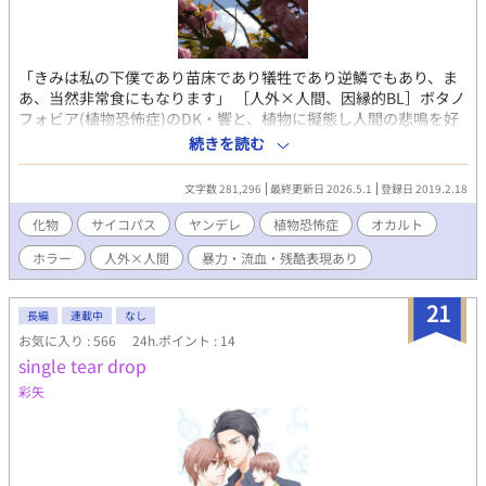
「きみは私の下僕であり苗床であり犠牲であり逆鱗でもあり、ま
あ、当然非常食にもなります」 ［人外×人間、因縁的BL］ボタノ
フォビア(植物恐怖症)のDK・響と、植物に擬態し人間の悲鳴を好
む謎の化物「蝕橆」・影の主従関係。「ショクブツに喰べられな
続きを読む
い」ために「スケープゴート」にされるその時から、化物や幽霊
たちが響の日常を侵食し始める。 「……なんだ。きみ、凄く……
文字数 281,296
最終更新日 2026.5.1
登録日 2019.2.18
良い声、出すじゃありませんか」 ※月1〜2回、日曜21時更新予定
※関係の進展は超スローペース ※GL要素あり(予定 ※あまり怖く
化物
サイコパス
ヤンデレ
植物恐怖症
オカルト
なかったためホラー→BLにカテゴリ変更しましたが暴力・流血・
ホラー
人外×人間
暴力・流血・残酷表現あり
残酷表現には要注意です
21
長編
連載中
なし
お気に入り : 566
24h.ポイント : 14
single tear drop
彩矢