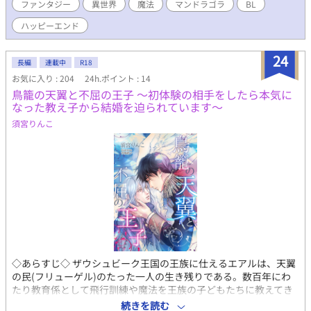
ギは、そんな国の一大事など何も気にせず、セイリュウ領でやる
ファンタジー
異世界
魔法
マンドラゴラ
BL
気なく暮らしていた。 そこへ現れたのは、『魔王』討伐を命じ
ハッピーエンド
られた、初恋のひと、エドヴァルド。 エドヴァルドと自分が結
婚できない理由を、従姉で『魔王』のサナだと勘違いして一念発
起して暴走するイサギは、エドヴァルドとの男性同士の結婚を叶
24
長編
連載中
R18
えるために、アイゼン王国を救う勇者となる！ マンドラゴラも
お気に入り : 204
24h.ポイント : 14
活躍する、ラブコメです！ ボーイズラブを主軸とした、おとぎ
鳥籠の天翼と不屈の王子 ～初体験の相手をしたら本気に
話のような優しい恋愛ファンタジー。(主人公がBLなだけで、他の
なった教え子から結婚を迫られています～
カップルはNL、GLもあります)
須宮りんこ
◇あらすじ◇ ザウシュビーク王国の王族に仕えるエアルは、天翼
の民(フリューゲル)のたった一人の生き残りである。数百年にわ
たり教育係として飛行訓練や魔法を王族の子どもたちに教えてき
たエアルには、もう一つの仕事があった。それは十八歳になる王
続きを読む