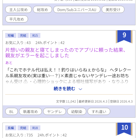
主人公攻め
総攻め
Dom/SubユニバースAU
美形受け
平凡攻め
9
短編
完結
R15
お気に入り : 43
24h.ポイント : 42
片想いの親友と寝てしまったのでアプリに頼った結果、
親友がエラーを起こしました
あと
「これでホテル代は払え！！釣りはいらねぇからな」 へタレクー
ル系親友攻め(実は重い…？)×素直じゃないヤンデレ一途お坊ち
ゃん受け ⚠️ ・心理的ショックによる嘔吐描写があり ・なりふり
構わない執着描写あり ・官能的表現(深いキス)が含む ・ハピエン
続きを読む
ですが、人によってはメリバ ・何でも許せる人どうぞ 15年の片想
いが、執着という狂気に変わる瞬間を見たい方はどうぞ ※諸事情
文字数 11,042
最終更新日 2026.4.3
登録日 2026.4.3
で、一度下げましたが、再投稿しました。 <あらすじ> 幼馴染で大
親友でおる攻めに片想いしている受け。今まで自分は恋愛対象外
BL
執着攻め
ヤンデレ
幼馴染
すれ違い
だと思ってたので、告白はできていなかったが、酒に酔って寝て
しまった。なんなら初体験だったのに、全く覚えていない受け
10
は、アプリに相談したところ、自分を抱けるなら、ワンチャンあ
長編
完結
R18
るのではと言われる。素直じゃない受けの15年の想いの行方はい
お気に入り : 735
24h.ポイント : 42