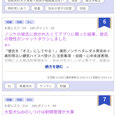
超絶美形天才勇者×超奥手繊細魔法使い
溺愛
異世界転生
https://www.amazon.co.jp/dp/B0CG2WXJ14 ↑3巻（番外編
2） 書き下ろしあり。 ★上記URLコピペか、amazonサイトにて
時折笑いあり
執着
攻めが若干S気質
完結
「たいよう一花」で検索してね。 ★Amazon kindleは、スマホ、
パソコン、タブレット、お好きな端末でお楽しみいただけます。
6
★1巻は「Unlimited」に登録すれば無料で読めますが、ご購入い
短編
完結
なし
ただけますと大変ありがたいです。 ★なお、読み放題の
お気に入り : 54
24h.ポイント : 56
「Unlimited」はサブスクなので月額料金が必要になりますが、
ノンケの彼氏に抱かれたくてアプリに頼った結果、彼氏
初めてご利用の方は1か月無料体験を利用できます。無料期間終了
の理性がシャットダウンしました
する前に解約も可能です。 ★購入したい！というありがたい読者
あと
さまで、「アプリから購入できない、どうして？」と戸惑ってい
る方へ Amazonアプリからは購入手続きできないシステムになっ
「彼氏を『オス』にしてやる！」 美形ノンケヘタレダメ男攻め×
ているので、「Safari」や「Google」などのブラウザから
美形明るい健気ハイスペ受け ⚠️ 注意事項 ・自殺・心中未遂表現、
Amazonにアクセスしてください。その際、アプリに勝手に切り
刃物による脅迫的表現あり ・攻めが生々しいダメ男です。自衛お
替わってしまう場合は、Amazonの文字を長押しし、メニューに
願いします。 ・外見描写（輪郭や造形）がありますが、特定の容
続きを読む
現れた「開く」をタップすることで、アプリに切り替わることな
姿を否定する意図は一切ございません。 ・直接的ではありません
くブラウザからページを開くことができるそうです。（機種など
が、テーマの性質上、精神的に大人向けの内容を含みます。 ・純
文字数 10,898
最終更新日 2026.4.8
登録日 2026.4.8
によって若干変わるかもしれません）ブラウザから購入したあと
愛やハッピーエンドの定義が広い方向けです。 あまりにも高い壁
は、アプリにも本が追加されているはずなので、読書はアプリで
が執着によって壊される瞬間に興味がある方、どうぞ <あらすじ>
BL
執着攻め
ヤンデレ
短編
行えます。 【あらすじ】 現代日本で苦しみの中にいたリョウが、
ノンケの攻めは受けを抱くことをしない。欲求不満になった受け
異世界の神の導きで「魔法使い」となって200年。異世界でのほ
は、友人に相談したところ、あるアプリをお勧めされる。そのア
7
とんどの日々を魔法使いの塔で眠って過ごしていたリョウは、あ
プリによると、攻めの好みをトレースすればいいと言われ…？ <名
短編
完結
R18
る日、勇者の到来で目覚める。 行動を共にするうち、次第に惹か
前> 攻め:高嶺航 受け:波野結人 <各種リンク> 🎁FANBOX（先行公
お気に入り : 314
24h.ポイント : 49
れあってゆく二人。 勇者ディートフリートはリョウに対して燃え
開／プロフィール／裏設定／後日談など)
大型犬Subのしつけは射精管理が大事
るような恋心を募らせ、手中に収めようとするが、その恋の成就
https://ato1125.fanbox.cc/ 📝アンケート（無料／全問回答不