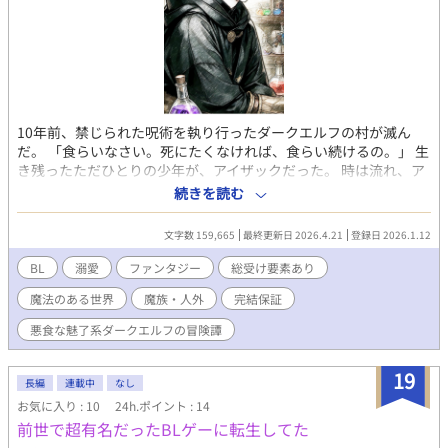
10年前、禁じられた呪術を執り行ったダークエルフの村が滅ん
だ。 「食らいなさい。死にたくなければ、食らい続けるの。」 生
き残ったただひとりの少年が、アイザックだった。 時は流れ、ア
イザックは魔王城へ向かう旅に出る。人間化してしまったこの体
続きを読む
を戻す薬を作るため、材料となる魔物を狩りに行くのだ。だが、
戦闘のできない非力な人間になったアイザックひとりでは厳し
文字数 159,665
最終更新日 2026.4.21
登録日 2026.1.12
い。 冒険者として登録し、パーティーメンバーを募ることにした
のだった。 0時更新 以前pixivで掲載していた『背徳gluttony』マ
BL
溺愛
ファンタジー
総受け要素あり
オルートの加筆、完結版になります。 二章から腐ります。 三章か
魔法のある世界
魔族・人外
完結保証
ら少しシリアス魔獣編。 ちゃんとハッピーエンドなのでご安心
を。2026/4/21の投稿で完結予定。 2026/3/29 表紙画像 変更
悪食な魅了系ダークエルフの冒険譚
登場人物 アイザック・スティール 今や人間の薬師。訳あって魔
王城を目指す。 ジュアン・パインリブ ギルドで暇を持て余す少
19
年。まだまだ未熟な魔族。アイザックの最初のパーティーメンバ
長編
連載中
なし
ー。 魔王ハーゲン（マオ） 次代の魔王。暇を持て余していたと
お気に入り : 10
24h.ポイント : 14
ころ、アイザックたちに出会い、旅に同行する。 亡霊ハロ 災厄
前世で超有名だったBLゲーに転生してた
の魔女の弟子。アイザックの呪いや振る舞いに興味を持ち、パー