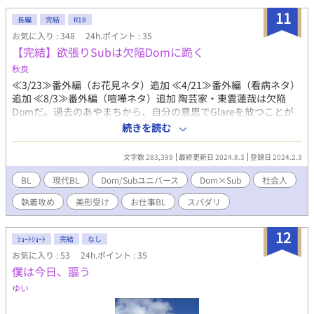
ております。未読の方も是非！ ※近親相姦表現あり。また、道中
11
長編
完結
R18
シリアスですので、苦手な方はお戻りください(＞人＜;) 表紙イラ
お気に入り : 348
24h.ポイント : 35
スト、挿絵は園瀬もち様（‪Twitter→@0moti_moti0‬）に依頼させ
【完結】欲張りSubは欠陥Domに跪く
ていただきました。 ※エブからの転載になります
秋良
≪3/23≫番外編（お花見ネタ）追加 ≪4/21≫番外編（看病ネタ）
追加 ≪8/3≫番外編（喧嘩ネタ）追加 陶芸家・東雲蓮哉は欠陥
Domだ。過去のあやまちから、自分の意思でGlareを放つことが
できない「グレア不全症」を抱えている。 そんな東雲のもとにあ
続きを読む
る日、彼の作品を採用するためインテリアデザイン会社のイケメ
ン社員・久慈綾春が訪れる。 Subの久慈は仕事がデキると評判の
文字数 283,399
最終更新日 2024.8.3
登録日 2024.2.3
一方、私生活では欲求不満な日々を過ごしていた。 Domの東雲
と、Subの久慈——二人が出会って、三週間が過ぎた頃。 久慈は
BL
現代BL
Dom/Subユニバース
Dom×Sub
社会人
マナーの悪いDomに言い寄られ、サブドロップに陥ってしまう。
執着攻め
美形受け
お仕事BL
スパダリ
その久慈を助けたのは、Domを蹴散らすGlareを放った東雲だっ
た。 どうやら東雲は、久慈が相手ならGlareが放てるらしい。 そ
こで東雲は久慈に「グレア不全症を治すため、リハビリ相手とし
12
ｼｮｰﾄｼｮｰﾄ
完結
なし
てセックス無しのプレイに付き合ってほしい」と懇願。 久慈は迷
お気に入り : 53
24h.ポイント : 35
った末に、東雲を手助けをすることとなり——。 【CP】 Glareを
僕は今日、謳う
出せない病を抱える陶芸家Dom(33歳)×満たされ不足のイケメン
Sub(27歳) 【注意・その他】 ・Dom/Subユニバースで、独自設
ゆい
定、独自解釈を含みます。 ・お仕事要素部分は雰囲気で、ふんわ
りと読んでいただけると幸いです。 ・サブタイトルに * →プレイ