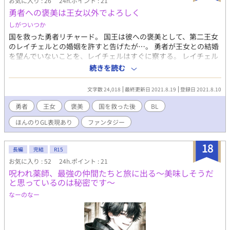
お気に入り : 26
24h.ポイント : 21
勇者への褒美は王女以外でよろしく
しがついつか
国を救った勇者リチャード。 国王は彼への褒美として、第二王女
のレイチェルとの婚姻を許すと告げたが…。 勇者が王女との結婚
を望んでいないことを、レイチェルはすぐに察する。 レイチェル
に促され、勇者は望みを口にした。 「勇者を――殺してくださ
続きを読む
い…」 大戦を終えた勇者パーティのその後のお話。 ※BLとGL要
素を含みます BL：勇者→盗賊。 GL：勇者の元パーティメン
文字数 24,018
最終更新日 2021.8.19
登録日 2021.8.10
バーの二人（※会話の中でちらっと出てくるだけ）
勇者
王女
褒美
国を救った後
BL
ほんのりGL表現あり
ファンタジー
18
長編
完結
R15
お気に入り : 52
24h.ポイント : 21
呪われ薬師、最強の仲間たちと旅に出る～美味しそうだ
と思っているのは秘密です～
なーのなー