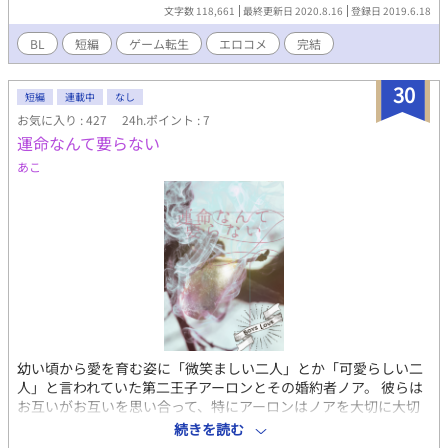
対象の暗い過去のある設定を俺に踏襲しろってのはさ。無理ゲー
文字数 118,661
最終更新日 2020.8.16
登録日 2019.6.18
だよ。ほんと。 18禁乙女ゲームの世界に攻略対象として転生し
たと認識している主人公が周りのあれそれを見て、によによ、に
BL
短編
ゲーム転生
エロコメ
完結
たにたしたいだけの学生生活を希望する話。 仲間も増えるよ。
味方はどうかな。 ’20/8/14 追記 後のお話 を追加
30
’19/7/19 追記 おまけ について。 同じ世界観の話なので、
短編
連載中
なし
諸々まとめて載せる事にしました。 タイトルに ※ の印があ
お気に入り : 427
24h.ポイント : 7
るとコメディが旅に出ているので、 お読みになる際はご注意下
運命なんて要らない
さい。 ※エロコメです。そんなに頑張ったエロではないです。 ※
あこ
ただエロい美少年を覗くゲームやりたいとかいう気持ちで現実逃
避してたらこうなってしまったので、お暇な時にでも鼻で笑って
生暖か～く見守ってやってください。
幼い頃から愛を育む姿に「微笑ましい二人」とか「可愛らしい二
人」と言われていた第二王子アーロンとその婚約者ノア。 彼らは
お互いがお互いを思い合って、特にアーロンはノアを大切に大切
にして過ごしていた。 自分のせいで大変な思いをして、難しく厳
続きを読む
しい人生を歩むだろうノア。アーロンはノアに自分の気持ちを素