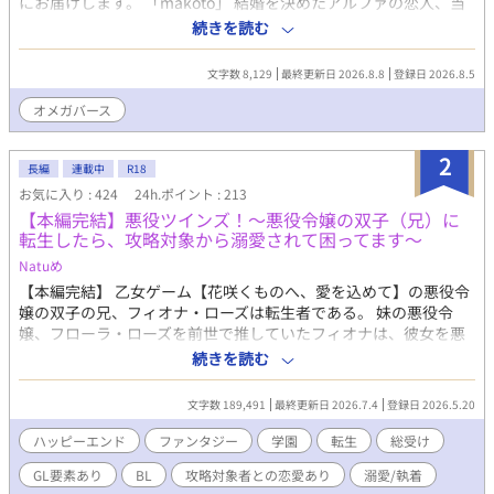
にお届けします。 「makoto」 結婚を決めたアルファの恋人、当
麻がいるオメガの真琴はある日、運命の番に出会ってしまう。当
続きを読む
麻を愛しながらも運命の番に心を奪われる真琴は悩み苦しみ、二
人から逃げることを選択する。そして真琴は優しい人たちと出会
文字数 8,129
最終更新日 2026.8.8
登録日 2026.8.5
い、知らない土地で一人で生きていくことを決めた。
「takuma」 アメリカ赴任中、ずっとそばにいた恋人のオメガが
オメガバース
実は自分を愛していないどころか、恋人にすら思われていなかっ
たことにショックを受けたアルファの拓真。愛してる相手は拓真
2
を、自分を養ってくれるアルファとしか見ていなかった。そんな
長編
連載中
R18
オメガに怒りと失望を覚えた拓真は、二度とオメガと関わらない
お気に入り : 424
24h.ポイント : 213
と心に決めて帰国したものの、そこには訳ありオメガの青年がい
【本編完結】悪役ツインズ！〜悪役令嬢の双子（兄）に
て･･･。 「toma」 学生時代から付き合っていた恋人、真琴と晴れ
転生したら、攻略対象から溺愛されて困ってます〜
て結婚することが決まった当麻はある日突然、真琴から別れを切
Natuめ
り出される。その理由は『運命の番』と出会ってしまったから。
【本編完結】 乙女ゲーム【花咲くものへ、愛を込めて】の悪役令
一方的に別れを告げられ、それでもまだ真琴を愛している当麻は
嬢の双子の兄、フィオナ・ローズは転生者である。 妹の悪役令
真琴の元へ行くも、既に真琴は運命の番と駆け落ちしていた。
嬢、フローラ・ローズを前世で推していたフィオナは、彼女を悪
「others」 教師になって5年目の春。その子は突然僕の前に現れ
役にはせず、しあわせにすることを誓う。 そして舞台の学園へと
た。その子は元気いっぱいのオメガの子で、アルファの僕は担任
続きを読む
入学し、ゲームの主人公アイビーと出会う。 フローラは悪い子で
はおろか教科担当にもならないはずなのに、その子は飽きもせず
はないと伝えようとしたが、アイビーはブルブルと震えてい
毎日僕に挨拶をしに来てくれる。そんなその子のことが、いつし
文字数 189,491
最終更新日 2026.7.4
登録日 2026.5.20
て…？ 「フローラたんをペロペロしたいっ！ あわよくば髪の匂
か気になり始めて･･･。
いを嗅いでハスハスしたいっ！」 まさかのアイビーも転生者でフ
ハッピーエンド
ファンタジー
学園
転生
総受け
ローラ激推しだった！？ フローラをしあわせにするため手を組ん
GL要素あり
BL
攻略対象者との恋愛あり
溺愛/執着
だ二人。 一方、フィオナはもう一人の推し、ゲームの攻略キャラ