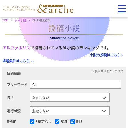
TOP
投稿小説
GLの検索結果
Submitted Novels
アルファポリス
で投稿されているBL小説のランキングです。
小説の投稿はこちら
掲載条件はこちら
×検索条件をクリアする
詳細検索
フリーワード
長さ
進行状況
R指定
R指定なし
R15
R18