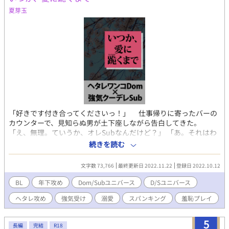
夏芽玉
「好きです付き合ってくださいっ！」 仕事帰りに寄ったバーの
カウンターで、見知らぬ男が土下座しながら告白してきた。
「え、無理。ていうか、オレSubなんだけど？」 「あ。それはわ
かってます。オレDomなんで」 は？ 初対面のSubに土下座し
続きを読む
ながら告白するDom？ 意味がわからない。 *****************
仕事帰り、Ｄ/S専用プレイバーのカウンターで飲んでいた有坂 唯
文字数 73,766
最終更新日 2022.11.22
登録日 2022.10.12
織(ありさか いおり)は、店内に入ってきた見知らぬ男、久我 大輝
(くが だいき)に突然告白される。冷たくあしらうものの、結局は
BL
年下攻め
Dom/Subユニバース
D/Sユニバース
お試しプレイをすることに。 Glare不感症なので、Glareはほとん
ヘタレ攻め
強気受け
溺愛
スパンキング
羞恥プレイ
ど感じることができないはずの有坂だが、何故か久我のGalreには
過敏に反応してしまう。それだけでなく、久我とプレイをすると
何故かエッチな気分になってしまって…… ヘタレワンコDom×強
5
長編
完結
R18