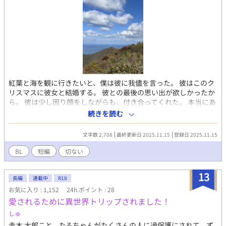
シーン＆R18シーンあり。 ・サブタイトルに # →残酷描写あり(そ
んな重くありません)。 ・約24万字、本編全65話（完結済）。今
後番外編を追加予定です。 ・ムーンライトノベルスさんにも投稿
しています。
紅葉と海を観に行きたいと、僕は彼に我儘を言った。 彼はこのク
リスマスに彼女と結婚する。 彼との最後の思い出が欲しかったか
ら。 彼は少し困り顔をしながらも、付き合ってくれた。 本当にあ
りがとう。親友として、男として、一人の人間として、本当に愛
続きを読む
しているよ。 終始セリフばかりです。 話中の曲は、globe
『Wanderin' Destiny』です。 名前が出てこない短編part4です。
文字数 2,708
最終更新日 2025.11.15
登録日 2025.11.15
誤字脱字がないか確認はしておりますが、ありましたら報告をい
ただけたら嬉しいです。 途中手直しついでに加筆もするかもで
BL
短編
切ない
す。 感想もお待ちしています。 片付けしていたら、昔懐かしの
3.5㌅FDが出てきまして。内容を確認したら、若かりし頃の黒歴
13
史が！ あらすじ自体は悪くはないと思ったので、大幅に修正して
長編
連載中
R18
投稿しました。 私の黒歴史供養のために、お付き合いくださいま
お気に入り : 1,152
24h.ポイント : 28
せ。
愛されるために異世界トリップされました！
しゅ
赤木 太郎こと、たろちゃんがたくさんの人に過保護にされて、ず