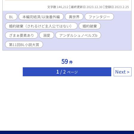
直にいい愛をまっすぐに伝えてきていた。 その二人とは対照的に
文字数 146,212
最終更新日 2023.12.30
登録日 2023.2.25
第一王子とその婚約者にあった溝は年々膨らむ。 そしてアーロン
は兄から驚くべきことを聞くのであった。 🔺 本編は完結済 🔺
BL
本編完結済/以後番外編
異世界
ファンタジー
10/29『ぼくたちも、運命なんて要らない（と思う）』完結しまし
婚約破棄（されるけど主人公ではない）
婚約破棄
た。 🔺 その他の番外編は時々更新 ✔︎ 第二王子×婚約者 ✔︎ 第二王
子は優男（優美）容姿、婚約者大好き。頼られる男になりたい。
ざまぁ要素あり
溺愛
アンダルシュノベルズb
✔︎ 婚約者は公爵家長男ふんわり美人。精霊に祝福されてる。 ✔︎ あ
えてタグで触れてない要素、あります。 ✔︎ 脇でGL要素がありま
第11回BL小説大賞
す。 ✔︎ 同性婚可能で同性でも妊娠可能な設定（作中で妊娠した描
写は一切ありません） ▶︎ 作品や章タイトルの頭に『★』があるも
59
のは、個人サイトでリクエストしていただいたものです。こちら
件
ではリクエスト内容やお礼などの後書きを省略させていただいて
1
/ 2
Next
ページ
います。 【 『セーリオ様の祝福シリーズ』とのクロスオーバーに
ついて 】 『セーリオ様の祝福』及び『セーリオ様の祝福：カムヴ
ィ様の言う通り』のキャラクターが登場する（名前だけでも）話
に関しては、『セーリオ様の祝福』『セーリオ様の祝福：カムヴ
ィ様の言う通り』のどちらの設定でも存在する共通の話として書
いております。 どちらの設定かによって立場の変わるマチアスに
ついては基本的に『王子殿下』もしくは『第一王子殿下』として
書いておりますが、それでも両方の設定共通の話であると考え読
んでいただけたら助かります。 また、クロスオーバー先の話を未
読でも問題ないように書いております。 🔺でも一応、簡単な説明
🔺 ➡︎『セーリオ様の祝福シリーズ』とは、「真面目な第一王子殿