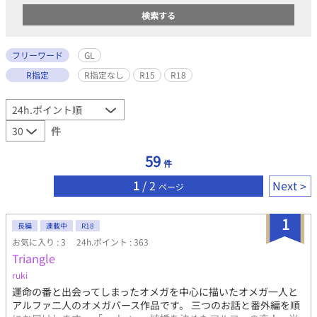
フリーワード
GL
R指定
R指定なし
R15
R18
件
59
件
1
/ 2
Next
ページ
1
長編
連載中
R18
お気に入り : 3
24h.ポイント : 363
Triangle
ruki
運命の番と出会ってしまったオメガを中心に描いたオメガ一人と
アルファ二人のオメガバース作品です。 三つのお話と番外編を順