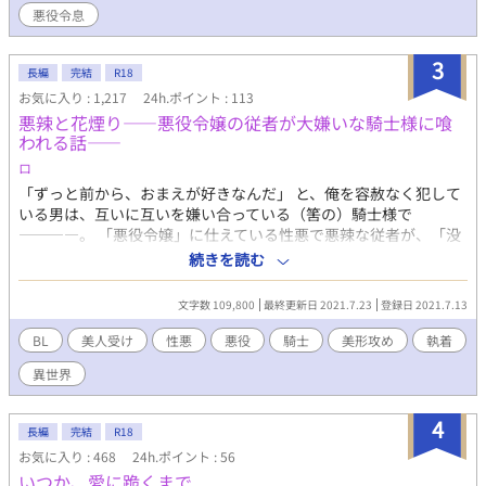
である騎士団長のクレムと出会う。 推しの姿にフィオナは、いば
悪役令息
らの君と呼ばれるほどのポーカーフェイスを維持できず、メロメ
ロになってしまう。 しかし彼は二度と恋愛をしないと決めた人。
3
この想いは隠しておかなくては決意する。 だというのに、うっか
長編
完結
R18
り彼を好きなことがバレてしまう。 さぞや嫌な思いをさせただろ
お気に入り : 1,217
24h.ポイント : 113
うと落ち込むフィオナだったが、彼はなぜか嬉しそうで…？ さら
悪辣と花煙り――悪役令嬢の従者が大嫌いな騎士様に喰
にはなぜか攻略キャラたちからもなぜか執着されるようになって
われる話――
しまって…！？ ※ほんのりGL要素もあります。苦手な方はご注意
ロ
ください。
「ずっと前から、おまえが好きなんだ」 と、俺を容赦なく犯して
いる男は、互いに互いを嫌い合っている（筈の）騎士様で
――――。 「悪役令嬢」に仕えている性悪で悪辣な従者が、「没
落エンド」とやらを回避しようと、裏で暗躍していたら、大嫌い
続きを読む
な騎士様に見つかってしまった。双方の利益のために手を組んだ
ものの、嫌いなことに変わりはないので、うっかり煽ってやった
文字数 109,800
最終更新日 2021.7.23
登録日 2021.7.13
ら、何故かがっつり喰われてしまった話。 ※ムーンライトノベル
ズでも公開しています
BL
美人受け
性悪
悪役
騎士
美形攻め
執着
（https://novel18.syosetu.com/n4448gl/）
異世界
4
長編
完結
R18
お気に入り : 468
24h.ポイント : 56
いつか、愛に跪くまで