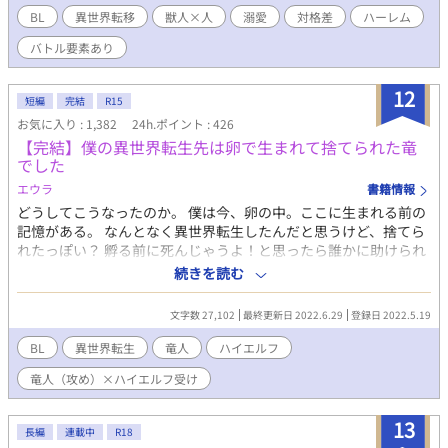
ですか？ 獣人は神子を好きになりやすい、ってどういうこと！？
BL
異世界転移
獣人×人
溺愛
対格差
ハーレム
※3章の途中でR-18が入る予定（お相手は複数います） ※「小説
バトル要素あり
家になろう」にも投稿しています
12
短編
完結
R15
お気に入り : 1,382
24h.ポイント : 426
【完結】僕の異世界転生先は卵で生まれて捨てられた竜
でした
エウラ
書籍情報
どうしてこうなったのか。 僕は今、卵の中。ここに生まれる前の
記憶がある。 なんとなく異世界転生したんだと思うけど、捨てら
れたっぽい？ 孵る前に死んじゃうよ！と思ったら誰かに助けられ
たみたい。 僕、頑張って大きくなって恩返しするからね！ 天然記
続きを読む
念物的な竜に転生した僕が、助けて育ててくれたエルフなお兄さ
んと旅をしながらのんびり過ごす話になる予定。 突発的に書き出
文字数 27,102
最終更新日 2022.6.29
登録日 2022.5.19
したので先は分かりませんが短い予定です。 不定期投稿です。 本
編完結で、番外編を更新予定です。不定期です。
BL
異世界転生
竜人
ハイエルフ
竜人（攻め）×ハイエルフ受け
13
長編
連載中
R18