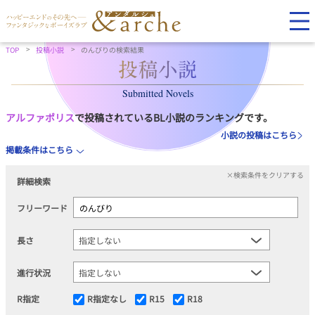
TOP
投稿小説
のんびりの検索結果
Submitted Novels
アルファポリス
で投稿されているBL小説のランキングです。
小説の投稿はこちら
掲載条件はこちら
×検索条件をクリアする
詳細検索
フリーワード
長さ
進行状況
R指定
R指定なし
R15
R18