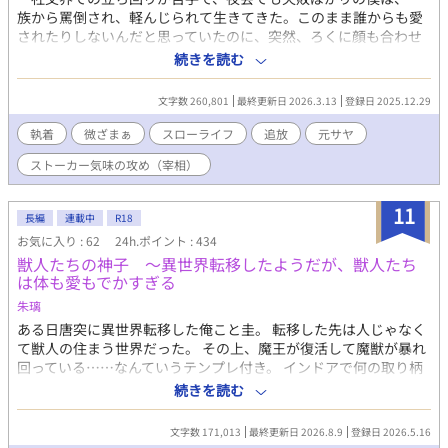
族から罵倒され、軽んじられて生きてきた。このまま誰からも愛
されたりしないんだと思っていたのに、突然、ろくに顔も合わせ
てくれない公爵家の宰相様と婚約することになってしまう。 だ
続きを読む
けど、婚約なんて名ばかりで、会話を交わすことはなく、同じ王
城にいるはずなのに、顔も合わせない。 それでも、公爵家の役
文字数 260,801
最終更新日 2026.3.13
登録日 2025.12.29
に立ちたくて頑張ったつもりだった。夜遅くまで魔法のことを学
び、必要な魔法も身につけ、正式に婚約が発表される日を楽しみ
執着
微ざまぁ
スローライフ
追放
元サヤ
にしていた。 けれど、ある日僕は、公爵家と王家を害そうとし
ストーカー気味の攻め（宰相）
ているのではないかと疑われてしまう。 否定しても誰も聞いて
くれない。それが原因で婚約するという話もなくなり、僕は幽閉
されることが決まる。 ほとんど話したことすらない、僕の婚約
11
長編
連載中
R18
者になるはずだった宰相様は、これまでどおり、ろくに言葉も交
お気に入り : 62
24h.ポイント : 434
わさないまま、「婚約は考え直すことになった」とだけ告げて去
獣人たちの神子 ～異世界転移したようだが、獣人たち
って行った。 寂しいと言えば寂しかった。彼に相応しくなりた
は体も愛もでかすぎる
くて、頑張ってきたつもりだったから。だけど、仕方ないん
だ…… 全てを諦めて、王都からは遠い、幽閉の砦に連れてこら
朱璃
れた僕は、そこで新たな生活を始める。食事を用意したり、荒れ
ある日唐突に異世界転移した俺こと圭。 転移した先は人じゃなく
果てた砦を修復したりして、結構楽しく暮らせていると思ってい
て獣人の住まう世界だった。 その上、魔王が復活して魔獣が暴れ
たのに、その後も貴族たちの争いに巻き込まれるし、何度も宰相
回っている……なんていうテンプレ付き。 インドアで何の取り柄
様にも会うことになってしまう。何なんだ……僕はここが気に入
もない俺に何ができると思ったが、サポートのバフ要員の神子と
続きを読む
っているし、のんびり暮らしたいだけなんです！ 僕に構ってな
呼ばれるポジションらしい。 仕事に疲れてたし、俺自身が戦わな
いで諦めてください！ ＊残酷な描写があり、攻め（宰相）が受け
いなら、まぁ……とのんびり巨大猫との二人暮らしを満喫してい
文字数 171,013
最終更新日 2026.8.9
登録日 2026.5.16
以外に非道なことをしたりしますが、受けには優しいです。
たんだけど。 なんか獣人たちの様子が、いろいろとおかしくない