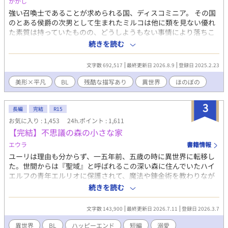
かかし
ら、優しく御報告頂けますと助かります。 良ければコメント頂け
強い召喚士であることが求められる国、ディスコミニア。 その国
ますと嬉しいです。 因みに表紙は、イメージを固めるためにAIに
のとある侯爵の次男として生まれたミルコは他に類を見ない優れ
作ってもらったものです。 ムーンライトノベルズにも掲載してま
た素質は持っていたものの、どうしようもない事情により落ちこ
す。
ぼれや恥だと思われる存在に。 両親や兄弟の愛情を三歳の頃に失
続きを読む
い、やがて十歳になって三ヶ月経ったある日。 自分の誕生日はス
ルーして兄弟の誕生を幸せそうに祝う姿に、心の中にあった僅か
文字数 692,517
最終更新日 2026.8.9
登録日 2025.2.23
な期待がぽっきりと折れてしまう。 自分の価値を再認識したミル
コは、悲しい決意を胸に抱く。 相棒のスライムと共に、名も存在
美形×平凡
BL
残酷な描写あり
異世界
ほのぼの
も家族も捨てて生きていこうと… のんびり新連載。 気まぐれ更新
です。 BがLするまでかなり時間が掛かる予定ですので注意！ サブ
3
CPに人外CPはありますが、主人公は人外CPにはなりません。
長編
完結
R15
（この世界での獣人は人間の種類の一つですので人外ではないで
お気に入り : 1,453
24h.ポイント : 1,611
す。） ストックなくなるまでは07:10に公開 2026/06/22分からは
【完結】不思議の森の小さな家
19:10に公開 他サイトにも掲載してます
エウラ
書籍情報
ユーリは理由も分からず、一五年前、五歳の時に異世界に転移し
た。世間からは『聖域』と呼ばれるこの深い森に住んでいたハイ
エルフの青年エルリオに保護されて、魔法や錬金術を教わりなが
ら暮らしていたが、ある理由で現在は一人暮らし。 森から出たこ
続きを読む
とがないユーリはちょっと寂しいと思いながらものんびり過ごし
ていたが、ある日、行き倒れの冒険者を拾ってしまう。 彼はアイ
文字数 143,900
最終更新日 2026.7.11
登録日 2026.3.7
オンと名乗り、しばらくユーリの家に同居することになるのだ
が……。 Ｒ15。ハッピーエンド。 いつものように思いつきです。
異世界
BL
ハッピーエンド
短編
溺愛