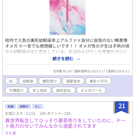
校内で人気の美形幼馴染年上アルファ×自分に自信のない無表情
オメガ ※一言でも感想嬉しいです！！ オメガ性の夕生は子供の頃
から幼馴染の丈に恋をしている。丈はのんびりした性格だが心に
は芯があり、いつだって優しかった。 だが丈は誰もが認める美貌
続きを読む
の持ち主で、アルファだ。いつだって皆の中心にいる。俯いてば
かりの夕生とはまるで違う。丈に似ているのは妹の愛海だ。彼女
文字数 88,367
最終更新日 2025.3.17
登録日 2024.3.1
は夕生と同じオメガ性だが明るい性格で、容姿も一際綺麗な女の
子だ。 それでも夕生は長年丈に片想いをしていた。 しかしある
BL
幼馴染
健気受け
溺愛攻め
美形×平凡
日、夕生は知ってしまう。丈には『好きな子』がいて、それが妹
不憫受け
年上攻め
高校生BL
オメガバース
の愛海であることを。 ☆2025/3/23のJgarden57にて同人誌にし
ました。通販も開始しております。詳細はXにて。
21
長編
連載中
なし
お気に入り : 2,113
24h.ポイント : 220
異世界転生してひっそり薬草売りをしていたのに、チー
ト能力のせいでみんなから溺愛されてます
ひと息