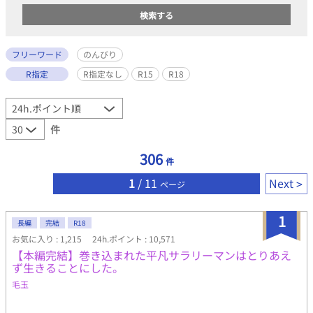
フリーワード
のんびり
R指定
R指定なし
R15
R18
件
306
件
1
/ 11
Next
ページ
1
長編
完結
R18
お気に入り : 1,215
24h.ポイント : 10,571
【本編完結】巻き込まれた平凡サラリーマンはとりあえ
ず生きることにした。
毛玉