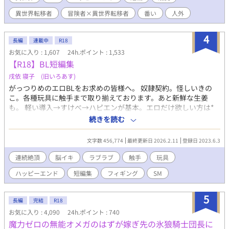
短編予定ですがたぶん不定期更新です。→ちょっと長くなったの
異世界転移者
冒険者×異世界転移者
番い
人外
で長編に変更しますが、そんなに長くはならないと思います。 ※
番外編も終わって、完結しました。読んでくださってありがとう
ございます！
4
長編
連載中
R18
お気に入り : 1,607
24h.ポイント : 1,533
【R18】BL短編集
戌依 寝子 (旧いろあす)
がっつりめのエロBLをお求めの皆様へ。 奴隷契約。怪しいきの
こ。各種玩具に触手まで取り揃えております。あと新鮮な生姜
も。 軽い導入→すけべ→ハピエンが基本。エロだけ欲しい方は*
マークを探してください。 各話の内容を下記よりご参照の上お好
続きを読む
みのお話をお読みいただければと思います。 お気に召すものがあ
りますように。 【のんびり雑談】 →敬語、言葉攻め、強制・連続
文字数 456,774
最終更新日 2026.2.11
登録日 2023.6.3
絶頂、前立腺、潮吹き 【ロングアイランド・アイスティー】 →甘
め、攻フェラ、誘い受、ハッピーエンド 【家なき子】 →玩具(ロ
連続絶頂
脳イキ
ラブラブ
触手
玩具
ーター、ニプルクリップ、ディルド、ブジー)･前立腺･強制絶頂･
ハッピーエンド
短編集
フィギング
SM
失禁･失神･潮吹き、結腸、尿道、メス堕ち、ハッピーエンド 【冒
険の書】 →ファンタジー、触手、前立腺、時間停止(少)、潮吹
き、結腸責め、強制・連続絶頂、尿道、ハッピーエンド？ 【探偵
5
長編
完結
R18
物語】 →強制・連続絶頂、潮吹き、甘々、ハッピーエンド 【九蓮
お気に入り : 4,090
24h.ポイント : 740
宝灯】 →鬼畜、イラマチオ、潮吹き、前立腺、連続絶頂、失神、
魔力ゼロの無能オメガのはずが嫁ぎ先の氷狼騎士団長に
ハッピーエンド(多分) 【2憶4000万の男】 →焦らし、攻フェラ、