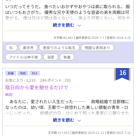
いつだってそうだ。 食べたいおかずやおやつは弟に取られる。 服
はいつもおさがり。 優秀な兄や天使のような容姿の弟を両親は可
愛がる。 僕は兄ほど頭は良くないし、弟より可愛くない。 何をや
らせてもミソッカスな僕。 だから、何もかもを諦めた。 またして
続きを読む
も突発的な思いつきによる投稿です。 楽しくお読みいただけたら
嬉しいです。 投稿ペースはのんびりです。 誤字脱字等で文章を突
文字数 80,482
最終更新日 2026.7.7
登録日 2026.4.25
然改稿するかもです。誤字脱字のご報告をいただけるとありがた
いです。
BL
異世界
巻戻りのような転生
残酷な表現あり
アイドルは神子様
溺愛
執着
16
長編
完結
R18
お気に入り : 1,210
24h.ポイント : 291
陰日向から愛を馳せるだけで
麻田
あなたに、愛されたい人生だった…―― 政略結婚で旦那様に
なったのは、幼い頃、王都で一目惚れした美しい銀髪の青年・ロ
ーレンだった。 結婚式の日、はじめて知った事実に心躍らせた
が、ローレンは望んだ結婚ではなかった。 ローレンには、愛す
続きを読む
る幼馴染のアルファがいた。 自分は、ローレンの子孫を残すた
めにたまたま選ばれただけのオメガに過ぎない。 「好きになって
文字数 217,653
最終更新日 2025.11.11
登録日 2025.7.22