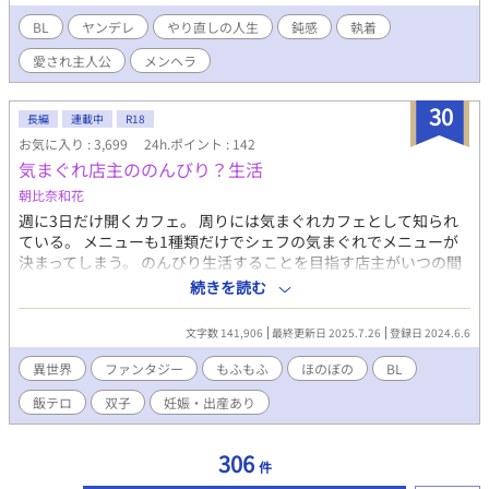
て、ここは前世有名だったBLゲームの世界と一致する事を。 こん
な時に思い出しても遅せぇわ！と思い、どうかもう一度やり直せ
BL
ヤンデレ
やり直しの人生
鈍感
執着
たら、貴族なんだから可愛い嫁さんと裕福にのんびり暮らした
愛され主人公
メンヘラ
い…！ そう思った俺の願いは届いたのだ。 5歳の時の俺に戻って
きた…！ 今度は絶対関わらない！
30
長編
連載中
R18
お気に入り : 3,699
24h.ポイント : 142
気まぐれ店主ののんびり？生活
朝比奈和花
週に3日だけ開くカフェ。 周りには気まぐれカフェとして知られ
ている。 メニューも1種類だけでシェフの気まぐれでメニューが
決まってしまう。 のんびり生活することを目指す店主がいつの間
にかあれやこれやと過ごしていく、オチなしヤマなしのほのぼの
続きを読む
話です。
文字数 141,906
最終更新日 2025.7.26
登録日 2024.6.6
異世界
ファンタジー
もふもふ
ほのぼの
BL
飯テロ
双子
妊娠・出産あり
306
件