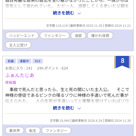
眉目秀麗な直系の遺伝を受け継がなかったことから、一族からは
の特典が今もつきます！ ご購入の前に大切な、お詫びがございま
空気として扱われていた。 ただ一人、溺愛してくる老いた父親を
す！ ①私がお伝えし忘れたため、登場人物紹介のセバに、眼鏡が
除いて。 ユージンは、のんびりするのが好きだった。 いつでも、
続きを読む
ありません！ ②最終稿の修正が私のPCエラーで吹き飛び、誤植が
のんびりしたいと思っている。 でも何故か忙しい。 ひとたび出張
ございます！ 書籍のみの誤植 書籍p262 後ろから４行目 テデの
へ出れば、冒険者に囲まれる始末。 いつになったら、のんびりで
台詞が 正『お気をつけください』が 誤『気をつけください』
文字数 119,118
最終更新日 2025.11.30
登録日 2024.11.21
きるのか。もう開き直って、のんびりしていいのか。 果たして、
に 書籍p274 １行目 誤『レォンの瞳が、やさしくほそくな
そばかす糸目はのんびりできるのか。 懐かれ体質が好きな方向け
ハッピーエンド
ファンタジー
溺愛
懐かれ体質
る。。』句点が２つに 電子書籍、レンタルのみ 空白抜け
です。
p124 後ろから６行目 正『のばしゅ！ お肉』が 誤『のばし
主人公受け
ゅ！お肉』に すべての書籍 書籍p283 後ろから６行目 正『ゲォ
ルグ・ディア・ジェディス』が 誤『ゲォルグ・ディオ・ジェデ
8
ィス』に これはエラーで吹き飛んだ訳ではなく、全く気づいてい
長編
連載中
R18
ませんでした、ごめんなさい……！ p239 最終行 『腕輪』が
お気に入り : 141
24h.ポイント : 624
『ブレスレット』 カタカナ変換忘れ ごめんなさい！ 今後、増刷
ふぁんたじあ
の機会があれば修正予定です。 誠に、誠に、申しわけございませ
夜桜猫
ん！ でも眼鏡のないセバはとてもかっこ可愛く！ ほぼ全文書き
事故で死んだと思ったら、生と死の間にいた主人公。 そこで
直しは、骨折した肩で（笑）めちゃくちゃがんばったので！ もし
神様の使徒であるピンクの喋るゾウに神様の手違いで死んだ事が
よかったら無料部分だけでも楽しんでくださったら、とても、と
伝えられた。 人の生死が手違いってと衝撃を受けていればゾウ
てもうれしいです！ 皆の動画はプロフのWebサイトからどうぞで
はお詫びに転生出来ると言ってきた。 毎日仕事に追われるだけ
す！ 動画にはAIを使っていますが、小説にはAIを使っておりませ
続きを読む
のつまらない人生だったと今更ながらに痛感した主人公は第二の
ん 書籍にAI絵は一切ございません
人生はのんびりまったりと好きな事をして生きて行きたいと思っ
文字数 19,949
最終更新日 2026.6.26
登録日 2024.11.30
た。 剣や魔法が存在する世界に転生した主人公。 のんびりま
ったりと第二の人生かと思いきやいきなり雲行きが怪しく
異世界
転生
ファンタジー
て……。 これは転生した主人公が旅をしながら様々な人と出会