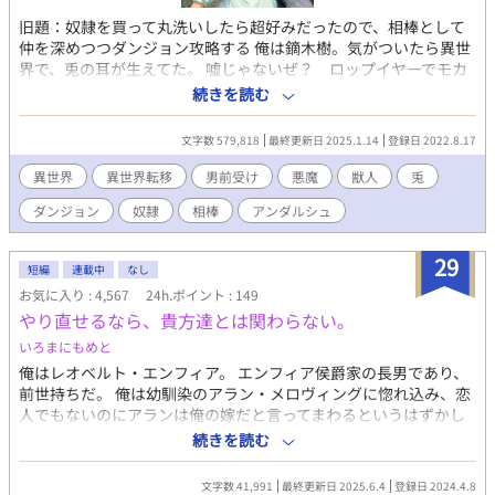
旧題：奴隷を買って丸洗いしたら超好みだったので、相棒として
仲を深めつつダンジョン攻略する 俺は鏑木樹。気がついたら異世
界で、兎の耳が生えてた。 嘘じゃないぜ？ ロップイヤーでモカ
ブラウンの、ラブリーキュートな耳が生えてるだろ？ ほら。 い
続きを読む
や、まいったな。帰れんのかこれ。 とりあえず、所持品売って奴
隷でも買うか。 買った悪魔奴隷のカイルに契約を持ちかけ、ダン
文字数 579,818
最終更新日 2025.1.14
登録日 2022.8.17
ジョン探索の相棒として護衛してもらうことに。 最初は樹の魔力
ほしさに契約したカイルだが、共に過ごすうちに独占欲全開にな
異世界
異世界転移
男前受け
悪魔
獣人
兎
っていく。 「コイツは俺のだ。他の誰にもやらねえ」 カイルの顔
ダンジョン
奴隷
相棒
アンダルシュ
が超絶タイプな樹は、思わせぶりで色気たっぷりのカイルに、だ
んだん翻弄されていく…… みたいな話です。戦闘あり、陰謀あり
の世界をかっこよく切り抜けながら、仲を深めていく二人を書い
29
短編
連載中
なし
ていきたい(初心表明) R15くらい→☆ R18→★マークを見出しに
お気に入り : 4,567
24h.ポイント : 149
つけます。 2023 8/27 BL4位ありがとうございます♪ 10/7 一章完
やり直せるなら、貴方達とは関わらない。
結しました！ 二章も続けて連載します！ 11/8スピンオフ作品
「新婚約者は苦手な狼獣人！？ 〜婚約破棄をがんばりたいの
いろまにもめと
に、溺愛してきて絆されそうです」も、本編と時系列をあわせて
俺はレオベルト・エンフィア。 エンフィア侯爵家の長男であり、
同時連載中です。 対抗戦付近のクインシー視点がたっぷり読めま
前世持ちだ。 俺は幼馴染のアラン・メロヴィングに惚れ込み、恋
す！ エイダンとセルジュのスピンオフ「のんびり屋の熊獣人は、
人でもないのにアランは俺の嫁だと言ってまわるというはずかし
ツンデレ猫獣人を可愛がりたくてしょうがない」もよろしくお願
い事をし、最終的にアランと恋に落ちた王太子によって、アラン
続きを読む
いします。 11/27 スピンオフ完結しました！ 11/30本編完結済
に付きまとっていた俺は処刑された。 処刑の直前、俺は前世を思
み、番外編を投稿中！ 2024/2/11第四章開始しました。
い出した。日本という国の一般サラリーマンだった頃を。そし
2024/2/13書籍発行となりました！
文字数 41,991
最終更新日 2025.6.4
登録日 2024.4.8