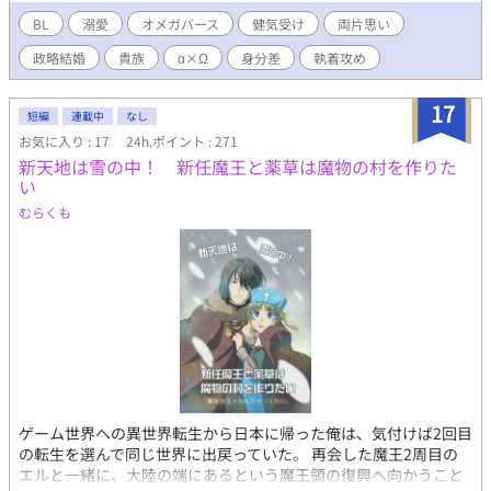
もらいたい。」 …そんな願いは、僕の夢でしかなくて、現実に
は成り得ない。 それでも、一抹の期待が拭えない、哀れなセ
BL
溺愛
オメガバース
健気受け
両片思い
リ。 いつ、ローレンに捨てられてもいいように、準備はしてあ
政略結婚
貴族
α×Ω
身分差
執着攻め
る。 結婚後、二年経っても子を成さない夫婦に、新しいオメガ
が宛がわれることが決まったその日から、ローレンとセリの間に
変化が起こり始める… ―――例え叶わなくても、ずっと傍にい
17
短編
連載中
なし
たかった… 陰日向から愛を馳せるだけで、よかった。 よかっ
お気に入り : 17
24h.ポイント : 271
たはずなのに… 呼ぶことを許されない愛しい人の名前を心の中
新天地は雪の中！ 新任魔王と薬草は魔物の村を作りた
で何度も囁いて、今夜も僕は一人で眠る。 ◇◇◇ 片思いのすれ
い
違い夫婦の話。ふんわり貴族設定。 二人が幸せに愛を伝えあえ
る日が来る日を願って…。 セリ （１８） 南方育ち・黒髪・は
むらくも
しばみの瞳・オメガ・伯爵 ローレン（２４） 北方育ち・銀髪・碧
眼・アルファ・侯爵 ◇◇◇ ５０話で完結となります。 お付き
合いありがとうございました！ ♡やエール、ご感想のおかげで
最後まではしりきれました。 おまけエピソードをちょっぴり書
いてますので、もう少しのんびりお付き合いいただけたら、嬉し
いです◎ また次回作のオメガバースでお会いできる日を願って
おります…！
ゲーム世界への異世界転生から日本に帰った俺は、気付けば2回目
の転生を選んで同じ世界に出戻っていた。 再会した魔王2周目の
エルと一緒に、大陸の端にあるという魔王領の復興へ向かうこと