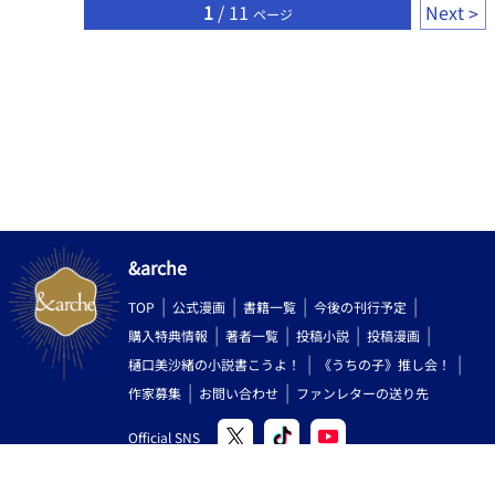
1
/ 11
Next
ページ
&arche
TOP
公式漫画
書籍一覧
今後の刊行予定
購入特典情報
著者一覧
投稿小説
投稿漫画
樋口美沙緒の小説書こうよ！
《うちの子》推し会！
作家募集
お問い合わせ
ファンレターの送り先
Official SNS