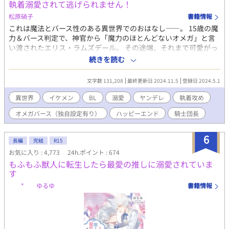
執着溺愛されて逃げられません！
メンソール、強制・連続絶頂、前立腺、潮吹き、(洗脳？)、ハッ
ピーエンド？ 【スイングボーイズ】 →3P、攻フェラ、イラマチ
松原硝子
書籍情報
オ、喉イキ、前立腺、強制絶頂、潮吹き、呼吸管理、ハッピーエ
これは魔法とバース性のある異世界でのおはなし――。 15歳の魔
ンド 【物実の鏡】 →続編（冒険の書）、じれじれ後甘々、ストー
力＆バース判定で、神官から「魔力のほとんどないオメガ」と言
リーメイン、ハッピーエンド 【蓼食う虫も好き好き】 →催淫、連
い渡されたエリス・ラムズデール。 その途端、それまで可愛がっ
続絶頂、潮吹き、素股、青姦、甘め、ハッピーエンド 【皇帝ペン
てくれた両親や兄弟から「無能」「家の恥」と罵られて使用人の
続きを読む
ギン】 →ほんのりハーレム、攻フェラ、前立腺、連続・強制絶
ように扱われ、虐げられる生活を送ることに。 そんな中、エリス
頂、潮吹き、溺愛鬼畜、ハッピーエンド 【開発事業は突然に】 →
が21歳を迎える年に隣国の軍事大国ベリンガム帝国のヴァンダー
文字数 131,208
最終更新日 2024.11.5
登録日 2024.5.1
視姦オナ、イラマチオ、結腸、メスイキ、前立腺、連続絶頂、強
ビルト公爵家の令息とアイルズベリー王国のラムズデール家の婚
制絶頂、鬼畜、ハッピーエンド 【部屋とワセリンと鋏】 →前立
姻の話が持ち上がる。 だがヴァンダービルト公爵家の令息レヴィ
異世界
イケメン
BL
溺愛
ヤンデレ
執着攻め
腺、失神、強制・連続絶頂、巨根、結腸、溺愛鬼畜、ハッピーエ
はベリンガム帝国の軍事のトップにしてその冷酷さと恐ろしいほ
ンド 【しょうがあるけどしょうがない】 →敬語攻、鬼畜、ビッチ
オメガバース（独自設定有り）
ハッピーエンド
騎士団長
どの頭脳から常勝の氷の狼と恐れられる騎士団長。しかもレヴィ
受、山芋、生姜(フィギング)、前立腺、強制・連続絶頂、ハッピ
は戦場や公的な場でも常に顔をマスクで覆っているため、「傷で
ーエンド 【頭が痛いと言ってくれ！】 →催眠(脳イキ)、焦らし、
顔が崩れている」「二目と見ることができないほど醜い」という
6
強制・連続絶頂、潮吹き、ハッピーエンド エロだけ欲しい方は*
長編
完結
R15
恐ろしい噂の持ち主だった。 そんな恐ろしい相手に子どもを嫁が
マークを探してください。 プロットもなければ登場人物も全く考
お気に入り : 4,773
24h.ポイント : 674
せるわけにはいかない。ラムズデール公爵夫妻は無能のオメガで
えずに書き進める行き当たりばったり作品ばかりです。 容姿の描
もふもふ獣人に転生したら最愛の推しに溺愛されていま
あるエリスを差し出すことに決める。 「自分の使い道があるなら
写を省くことが多いのでお好みに合わせて妄想力を滾らせてくだ
す
嬉しい」と考え、婚姻を大人しく受け入れたエリスだが、ベリン
さい。 導入が長いことが増えてきたので、開始時は1週間くらい
ガム帝国へ嫁ぐ1週間前に階段から転げ落ち、前世――23年前に
* ゆるゆ
書籍情報
放置したらちょうどいいと思います。 ストーリーなんていらね
大陸の大戦で命を落とした帝国の第五王子、アラン・ベリンガム
ぇ、ただエロが読みたいんだ。って時、覗いてやってください。
としての記憶――を取り戻す。 前世では戦いに明け暮れ、今世で
少しでも楽しんでいただけると幸いです。
は虐げられて生きてきたエリスは前世の祖国で平和でのんびりし
た幸せな人生を手に入れることを目標にする。 だが結婚相手のレ