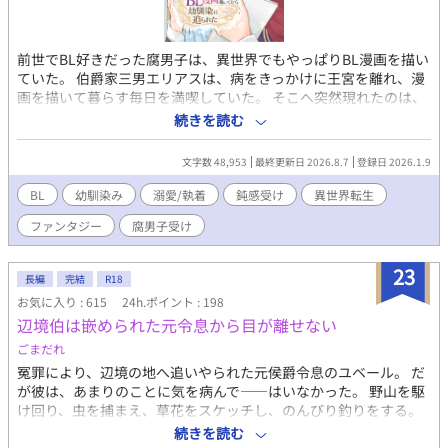
前世でBL好きだった腐男子は、異世界でもやっぱりBL漫画を描い
ていた。 伯爵家三男エリアスは、病をきっかけに王宮を離れ、漫
画を描いて暮らす毎日を満喫していた。 そこへ突然現れたのは、
王宮時代に同室だった幼なじみ、護衛騎士ノーバート。 六年ぶり
続きを読む
の再会なのに距離がおかしい。 勝手に部屋へ入り、漫画を読み、
キスをして、「好きだ」と迫ってくる。 一方のエリアスは、恋愛
文字数 48,953
最終更新日 2026.8.7
登録日 2026.1.9
経験ゼロ。 絆されているだけだと思っていた気持ちが、少しずつ
恋へ変わっていくことにも気付いていない。 そんな二人を第一王
BL
幼馴染み
溺愛/執着
鈍感受け
異世界転生
子が面白がって見守り、ときには背中を押し、ときには振り回し
ファンタジー
腐男子受け
ながら、王宮の日常は今日も賑やか。 幼なじみの再会から始ま
る、じれじれ王宮ファンタジーBL。 ※不定期・のんびり更新で
す。気長にお待ちください。
23
長編
完結
R18
お気に入り : 615
24h.ポイント : 198
辺境伯は嵌められた元令息から目が離せない
ごまだれ
冤罪により、辺境の地へ追いやられた元侯爵令息のユベール。 だ
が彼は、あまりのことに気を病んで――はいなかった。 野山を駆
け回り、虫を捕まえ、草花をスケッチし、のんびり釣りをする。
それはすべて、侯爵家の令息として縛られていた頃には許されな
続きを読む