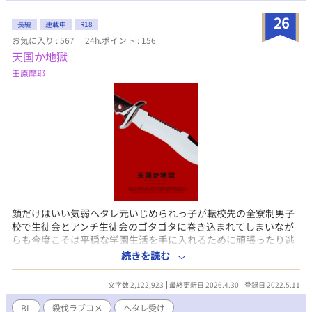
26
長編
連載中
R18
お気に入り : 567
24h.ポイント : 156
天国か地獄
田原摩耶
顔だけはいい気弱ヘタレ元いじめられっ子が転校先の全寮制男子
校で生徒会とアンチ生徒会のゴタゴタに巻き込まれてしまいなが
らも今度こそは平穏な学園生活を手に入れるために頑張ったり逃
げたりする殺伐ギスギスラブコメBL学園モノ。 登場人物が大体性
続きを読む
格に難あり。無理矢理描写、暴力描写ありなので基本なんでも許
せる方向けです。 本編は分岐点以降で展開が分かれるマルチエン
文字数 2,122,923
最終更新日 2026.4.30
登録日 2022.5.11
ドになります。 現在√α、√βの２本完結済み。 √ｃはのんびり更
新予定。
BL
殺伐ラブコメ
ヘタレ受け