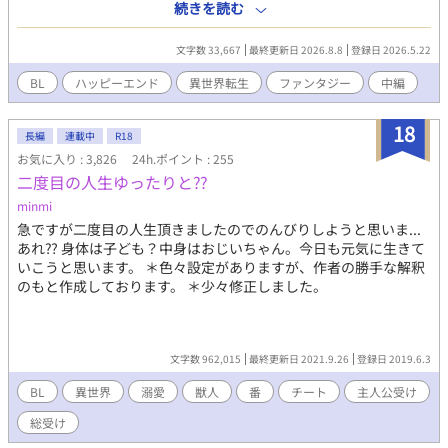
に。 人間と魔物の和解が始まって、衝突も落ち着いてきたキミツ
続きを読む
ナ世界。 今度はのんびり魔物達の棲み処を作る旅に……って着い
た先には雪しかないが！？ ラスダンだった魔王城が廃墟なんだ
文字数 33,667
最終更新日 2026.8.8
登録日 2026.5.22
が！？ 元オタクと2週目魔王が引き連れるのは、魔物に勇者、聖
女、現地の兵士達。 襲い来る黒い魔物を退け、荒れ果てた魔王城
BL
ハッピーエンド
異世界転生
ファンタジー
中編
を拠点として再整備せよ。 そんな感じで今度は街づくりシミュレ
ーションっぽい。 ……いや、キミツナってＲＰＧでは？ 元を辿
18
れば乙女ゲーだったよな？？ ジャンル迷子なゲーム世界で奮闘す
長編
連載中
R18
る、転生者二人と愉快な仲間達の珍道中ファンタジー（ＢＬ） ※
お気に入り : 3,826
24h.ポイント : 255
戦闘描写に少々流血表現が入ります。 ※BL要素はほんのりです。
二度目の人生ゆったりと⁇
minmi
急ですが二度目の人生頂きましたのでのんびりしようと思いま...
あれ⁇ 身体は子ども？中身はおじいちゃん。今日も元気に生きて
いこうと思います。 ＊色々設定がありますが、作者の勝手な解釈
のもと作成しております。 ＊少々修正しました。
文字数 962,015
最終更新日 2021.9.26
登録日 2019.6.3
BL
異世界
溺愛
獣人
番
チート
主人公受け
総受け