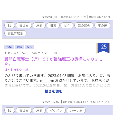
文字数 80,371
最終更新日 2026.7.28
登録日 2022.12.26
BL
異世界
溺愛
日常
甘々
ほのぼの
年の差
異世界転生
25
長編
完結
なし
お気に入り : 525
24h.ポイント : 184
最弱白魔導士（♂）ですが最強魔王の奥様になりまし
た。
はやしかわともえ
のんびり書いていきます。 2023.04.03 閲覧、お気に入り、栞、あ
りがとうございます。m(_ _)m お待たせしています。 お待ちくだ
さると幸いです。 2023.04.15 閲覧、栞、お気に入りありがとうご
ざいます。 m(_ _)m 更新頻度が遅く、申し訳ないです。 今月中に
続きを読む
は完結できたらと思っています。 2023.04.17 完結しました。 閲
覧、栞、お気に入りありがとうございます！ すずり様にてこの物
文字数 185,469
最終更新日 2023.4.17
登録日 2023.2.11
語の短編を0円配信しています。よろしければご覧下さい。
BL
異世界
溺愛
イケメン
ハーレム