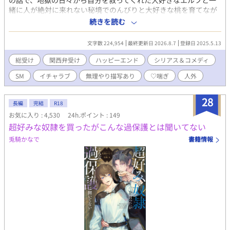
の話で、地獄の日々から自分を救ってくれた大好きなエルフと一
緒に人が絶対に来れない秘境でのんびりと大好きな桃を育てなが
ら暮らしていた 桃愛は大好きな桃を育ててエルフのリシェじい
続きを読む
と暮らせたら幸せ、、、そんな日々は次第に変わっていく なん
と最強で最凶の人外達からのアピールが止まらなくなったのだ
文字数 224,954
最終更新日 2026.8.7
登録日 2025.5.13
出会った頃は冷たかったり興味がなかったのにどんどんと桃愛の
魅力を知り落ちていく人外達 最強で最凶な彼らの愛情は重く桃
総受け
関西弁受け
ハッピーエンド
シリアス＆コメディ
愛は困り果てていた。けれど人外達の目からみたら満更でもない
SM
イチャラブ
無理やり描写あり
♡喘ぎ
人外
桃愛の反応が可愛くさらに愛しさが募ってしまう そんな可愛い
桃愛に心を乱される人外達はどうやったら桃愛を手に入れられる
のかと試行錯誤を重ねていた 「俺、桃育てたいだけやねん
28
長編
完結
R18
っ、、、やのに俺の気持ち分かってくれるやつ誰もおらんやん！
お気に入り : 4,530
24h.ポイント : 149
そんなんやったらもうみんな嫌いや！、、、家出してや
超好みな奴隷を買ったがこんな過保護とは聞いてない
る！、、、ぁ、え？頭撫でてくれるん？ほな最後にちょっとだ
け、、、っ！？いや離してぇな！俺は家出するんやっ」 ◆個性
兎騎かなで
書籍情報
溢れる人外攻め ・面倒くさがりエルフ ・魔王の息子俺様次男 ・
鬼の中では低身長ヤクザ ・母性に目覚めたインキュバス ・依存と
自立の双子 ・メンヘラ堕天使 ・昔助けた村人 ・昔の親友 ◆誤字
脱字があるかもです ◆R18表現があり、過激なプレイ含む ◆何で
も許せる人向け ◆総受け、ハーレム ◆急なシリアス ◆展開はゆっ
くりめ ◆暴力や血の描写は予告なく入ります 物語は変わりません
が誤字脱字など修正しています ここの説明が足りなかった、この
言い回しがいいななどなど 読み直すほどの修正はしません