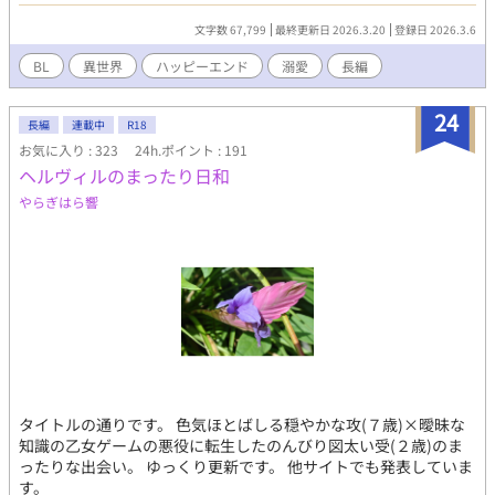
かった自由だった。 そんな生活から一年。 冤罪を証明できそうだ
と、幼なじみの王太子から報せが届く。 ――王都へ戻れる。 それ
文字数 67,799
最終更新日 2026.3.20
登録日 2026.3.6
は同時に、あの窮屈で冷たい場所へ戻るということでもあった。
迷うユベールの前に現れたのは、これまで静かに見守るだけだっ
BL
異世界
ハッピーエンド
溺愛
長編
た辺境伯のラドヴァン。 「ならば、ずっとここにいろ」 「俺と婚
約すればいい」 優しく（時に暑苦しく）包囲してくる辺境伯と、
24
元侯爵令息の恋物語。 ※他サイトにも掲載しています。
長編
連載中
R18
お気に入り : 323
24h.ポイント : 191
ヘルヴィルのまったり日和
やらぎはら響
タイトルの通りです。 色気ほとばしる穏やかな攻(７歳)×曖昧な
知識の乙女ゲームの悪役に転生したのんびり図太い受(２歳)のま
ったりな出会い。 ゆっくり更新です。 他サイトでも発表していま
す。