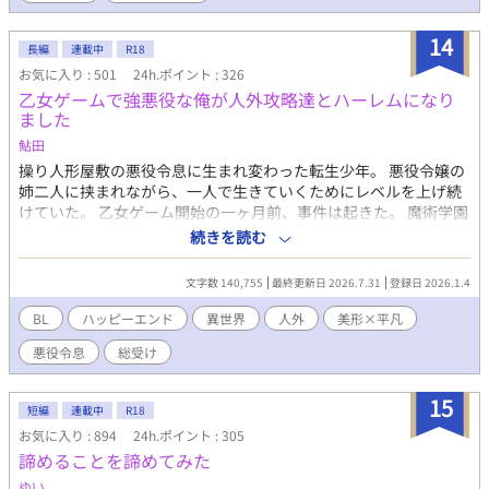
14
長編
連載中
R18
お気に入り : 501
24h.ポイント : 326
乙女ゲームで強悪役な俺が人外攻略達とハーレムになり
ました
鮎田
操り人形屋敷の悪役令息に生まれ変わった転生少年。 悪役令嬢の
姉二人に挟まれながら、一人で生きていくためにレベルを上げ続
けていた。 乙女ゲーム開始の一ヶ月前、事件は起きた。 魔術学園
で力を隠して目立たないようにひっそりと暮らしていた。 攻略キ
続きを読む
ャラクターはまだ動かないとのんびりしていたら、魔術学園の先
生として赴任してきた。 騎士団長、副団長、執事、謎の商人、双
文字数 140,755
最終更新日 2026.7.31
登録日 2026.1.4
子暗殺者全てが人外先生となる。 悪役令嬢のヒロインと結ばれる
はずが、俺に構いすぎていてなにか可笑しい。 強レベルの悪役令
BL
ハッピーエンド
異世界
人外
美形×平凡
息は最強レベルの攻略キャラクター達に愛されて逃げ出した。 自
悪役令息
総受け
分が弱いんじゃなくて、お前らが強すぎるだけだろ！ 人外六人の
攻略キャラクター×強キャラ悪役令息 学園の姿と外の姿、二つの
顔を持つ彼らは魅了レベル強キャラ少年を逃さない。
15
短編
連載中
R18
お気に入り : 894
24h.ポイント : 305
諦めることを諦めてみた
ゆい