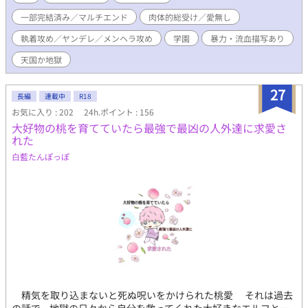
一部完結済み／マルチエンド
肉体的総受け／愛無し
執着攻め／ヤンデレ／メンヘラ攻め
学園
暴力・流血描写あり
天国か地獄
27
長編
連載中
R18
お気に入り : 202
24h.ポイント : 156
大好物の桃を育てていたら最強で最凶の人外達に求愛さ
れた
白藍たんぽっぽ
精気を取り込まないと死ぬ呪いをかけられた桃愛 それは過去