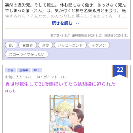
突然の過労死。そして転生。 休む間もなく働き、あっけなく死ん
でしまった廉（れん）は、気が付くと神を名乗る男と出会う。 転
生するなら？そんなの、のんびりした暮らしに決まってる。 そし
て転生した先では、廉の思い描いたスローライフが待っていた･･･
続きを読む
はずだったのに･･･ 知らぬ間にチート能力を授けられ、知らぬ間
に噂が広まりみんなから溺愛されてしまって･･･！？
文字数 48,317
最終更新日 2026.3.13
登録日 2025.1.21
BL
異世界
溺愛
ハッピーエンド
イケメン
スローライフがしたい
22
長編
連載中
R15
お気に入り : 421
24h.ポイント : 213
異世界転生してBL漫画描いてたら幼馴染に迫られた
はちも