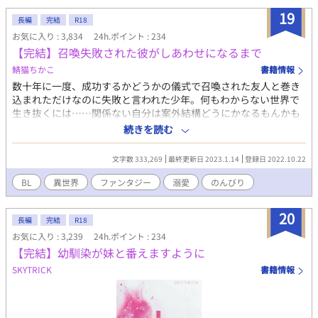
19
長編
完結
R18
お気に入り : 3,834
24h.ポイント : 234
【完結】召喚失敗された彼がしあわせになるまで
鯖猫ちかこ
書籍情報
数十年に一度、成功するかどうかの儀式で召喚された友人と巻き
込まれただけなのに失敗と言われた少年。何もわからない世界で
生き抜くには……関係ない自分は案外結構どうにかなるもんかも
しれないです。 ※サブタイトルがなく、数字のみの為わかりづら
続きを読む
いのではと頂いたのでR18部分に*つけることにしました…何かご
ざいましたら報告頂けると助かります！
文字数 333,269
最終更新日 2023.1.14
登録日 2022.10.22
BL
異世界
ファンタジー
溺愛
のんびり
20
長編
完結
R18
お気に入り : 3,239
24h.ポイント : 234
【完結】幼馴染が妹と番えますように
SKYTRICK
書籍情報