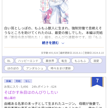
ヴィには驚きの秘密があった――！？ 「きみとの結婚は数年で解
消する。俺には心に決めた人がいるから」 初めて顔を合わせた日
にレヴィにそう言い渡されたエリスは彼の「心に決めた人」を知
り、自分の正体を知られてはいけないと誓うのだが……！？ 銀髪
×碧眼（33歳）の超絶美形の執着騎士団長に気が強いけど鈍感な
ピンク髪×蜂蜜色の目（20歳）が執着されて溺愛されるお話で
白い耳としっぽの、もふもふ獣人に生まれ、強制労働で息絶えそ
す。
うなところを助けてくれたのは、最愛の推しでした。 本編は完結
済『悪役令息が現れた！』編を、のんびり連載中です。旧『もふ
もふ獣人転生』です！ 第12回ＢＬ大賞さまで奨励賞をいただ
続きを読む
き、選んでくださった編集部の皆さま、多大なるご尽力をたまわ
りました編集者さま、応援してくださった皆さまのおかげで！
文字数 495,928
最終更新日 2026.8.1
登録日 2024.8.10
もふもふリトとジゼを、本にしていただきました！ すばらしい
イラストを描いてくださったのはサマミヤアカザさまです。 web
BL
ハッピーエンド
異世界
転生
もふもふ
溺愛
版３人称から書籍１人称になり、折れた肩で（笑）ほぼ全文書き
ほのぼの
アンダルシュ
時々おまけ更新
直し、新しいエピソードがたくさん入って３７６Pです。 ①書店
さま（アニメイトチェーン各店（一部店舗を除く）、首都圏の一
部書店 さま）の共通特典は、おまけのお話の投票で1位に輝きま
7
長編
完結
なし
した！ ゲオセバがリトを応援するお話で、１３８７字、登場人
お気に入り : 5,496
24h.ポイント : 624
物紹介が表に印刷されたハガキサイズのイラストカードです。ア
そばかす糸目はのんびりしたい
ニメイト通販さまでは特典終了のようです、申しわけございませ
ん！ ②コミコミスタジオさま限定特典は、投票で2位！ ジゼリ
楢山幕府
トレォンで、お菓子づくりのお話で、６４３１字の小冊子です。
由緒ある名家の末っ子として生まれたユージン。 母親が後妻で、
コミコミスタジオさまでご購入の場合は①と②を１つずつ計２点