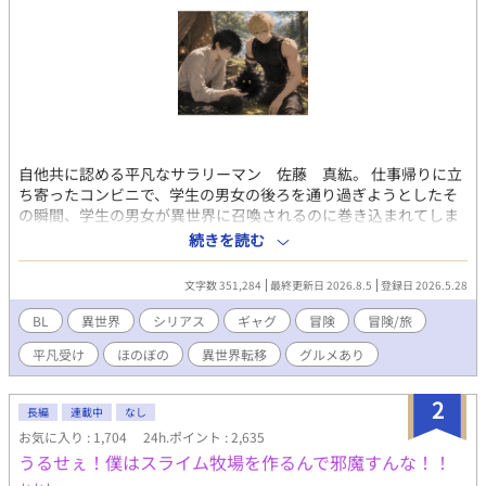
自他共に認める平凡なサラリーマン 佐藤 真紘。 仕事帰りに立
ち寄ったコンビニで、学生の男女の後ろを通り過ぎようとしたそ
の瞬間、学生の男女が異世界に召喚されるのに巻き込まれてしま
う。 召喚された先の状況に、ラノベにアニメにゲームが好きなオ
続きを読む
タクの真紘は理解した。 これアカン方の召喚やん。と。 だが様々
な事情が重なり、真紘は死を免れて単身旅に出ることに。 元の世
文字数 351,284
最終更新日 2026.8.5
登録日 2026.5.28
界での知識と召喚者特典を駆使して旅をする真紘。 そこに護衛と
してイケメン騎士謙冒険者のロイドが付けられてしまい、仕方な
BL
異世界
シリアス
ギャグ
冒険
冒険/旅
く国境まで護衛として同行することになるが？ 年下イケメン冒険
平凡受け
ほのぼの
異世界転移
グルメあり
者（騎士）×年上鈍感平凡男性 どちらもノンケです。でもBLで
す。 冒険や人との出会いだったり世界観がメインで、恋愛要素ま
でいくのが長くなりますが、二人の心の機微を書くのが楽しくて
2
長編
連載中
なし
ジレジレになりそうですが、それでも良ければのんびりお付き合
お気に入り : 1,704
24h.ポイント : 2,635
い頂けましたら幸いです。 R18要素は入れる予定ですが、進行上
うるせぇ！僕はスライム牧場を作るんで邪魔すんな！！
めっちゃ先になります。題名に※ついたらR18です。 R15程度は
予告なく入れますので、ご了承下さい。 誤字脱字等ありました