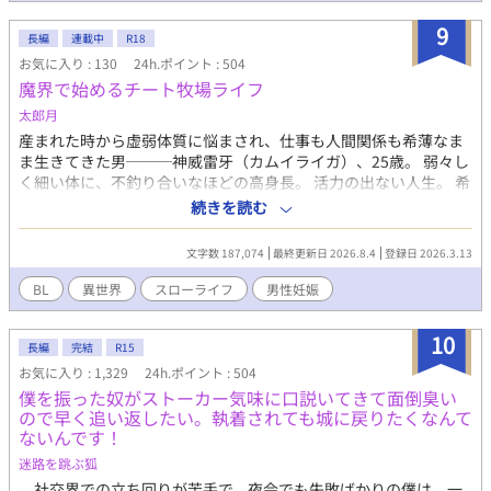
いながら第二の人生を謳歌する物語である。
9
長編
連載中
R18
お気に入り : 130
24h.ポイント : 504
魔界で始めるチート牧場ライフ
太郎月
産まれた時から虚弱体質に悩まされ、仕事も人間関係も希薄なま
ま生きてきた男───神威雷牙（カムイライガ）、25歳。 弱々し
く細い体に、不釣り合いなほどの高身長。 活力の出ない人生。 希
望のない未来。 「…………あのままトラックで轢かれてたら、転
続きを読む
生したかもな……」 事故になりかけたその瞬間、雷牙を助けたの
はサンタのような白鬚を持つ巨漢のバイカーだった。 この出会い
文字数 187,074
最終更新日 2026.8.4
登録日 2026.3.13
が、雷牙の人生を変える。 辿り着いたのは──魔界にある広大な
牧場。 ひょろ長の男が、健康と筋肉を取り戻していく物語。
BL
異世界
スローライフ
男性妊娠
⸻ 魔界×牧場×ほのぼの 一応総攻め主人公ですが、牧場メイ
ンでのんびり進行。 攻略対象の登場もかなり遅いです。 主要キャ
10
ラ全員うっすらクズ要素あり。 男性妊娠要素あり。 ※全年齢版を
長編
完結
R15
他サイトに投稿しています。
お気に入り : 1,329
24h.ポイント : 504
僕を振った奴がストーカー気味に口説いてきて面倒臭い
ので早く追い返したい。執着されても城に戻りたくなんて
ないんです！
迷路を跳ぶ狐
社交界での立ち回りが苦手で、夜会でも失敗ばかりの僕は、一