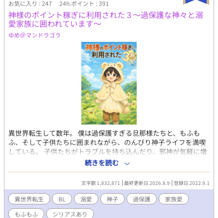
お気に入り : 247
24h.ポイント : 391
神様のポイント稼ぎに利用された３～過保護な神々と溺
愛家族に囲われています～
ゆめ＠マンドラゴラ
異世界転生して数年。 僕は過保護すぎる旦那様たちと、もふも
ふ、そして子供たちに囲まれながら、のんびり神子ライフを満喫
している。 子供たちがトラブルを持ち込んだり、邪神が気軽に増
えたりと騒がしいこともあるけれど、 僕自身は家族に守られ、今
続きを読む
日も平和に暮らしています。 女神様に利用されて始まった異世界
生活は、 気づけば溺愛と家族愛に満ちた日常になっていました。
文字数 1,832,871
最終更新日 2026.8.9
登録日 2022.9.1
※のんびりした日常の裏で、世界はちゃんとシリアスです。 た
だし主人公が登場すると、だいたい壊れます。 ※読者様のアイデ
異世界転生
BL
溺愛
神子
過保護
家族愛
アを作中で使用する場合があります ※別サイトにも掲載中
もふもふ
シリアスあり