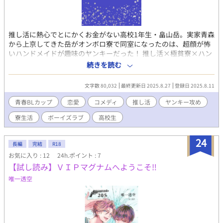
推し活に熱心でとにかくお金がない高校1年生・畠山岳。実家青森
から上京してきた岳がオンボロ寮で同室になったのは、超顔が怖
いハンドメイドが趣味のヤンキーだった！ 推し活×極貧寮×ハン
ドメイドヤンキーの、ドタバタ青春BLラブコメ♡ ※8/11のみ、
続きを読む
12:00に3話分一挙公開！ ※8/12～は【昼12:00】と【夕方17:00】
の毎日2回更新です！
文字数 80,032
最終更新日 2025.8.27
登録日 2025.8.11
青春BLカップ​
恋愛
コメディ
推し活
ヤンキー攻め
寮生活
ボーイズラブ
高校生
24
長編
完結
R18
お気に入り : 12
24h.ポイント : 7
【試し読み】ＶＩＰマグナムへようこそ‼
唯一透空