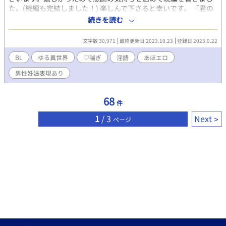
た。(続編も完結しました！) 楽しんで下さると幸いです。 「君の
(ピー)を僕の(ピー)の中いっぱいにして(ピー)してほしい」「は
続きを読む
い？」という感じのゆる異世界あほエロです/♡喘ぎ、淫語注意/
男性妊娠表現、女性器表現有りです/作中では妊娠しません。 男前
文字数 30,971
最終更新日 2023.10.23
登録日 2023.9.22
攻×無表情寡黙受(但し作品中ではよく喋る) ムーンライトノベル
ズさんにも投稿しております。
BL
ゆる異世界
♡喘ぎ
淫語
あほエロ
男性妊娠表現あり
68
件
1
/ 3
Next
ページ