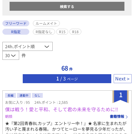
フリーワード
ルームメイト
R指定
R指定なし
R15
R18
件
68
件
1
/ 3
Next
ページ
1
長編
連載中
なし
お気に入り : 95
24h.ポイント : 2,585
僕は戦う！愛と平和、そして君の未来を守るために‼︎
朝顔
書籍情報
★『第2回青春BLカップ』エントリー中！』★ 名家に生まれたが
汚い子と蔑まれる春陽。 かつてヒーローを夢見る少年だったが、