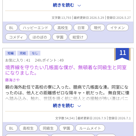
居続けて最後まで見届けてしまうという暴挙に出た翠（すい）。
続きを読む
その“普通じゃない”反応が、同室の湊斗（みなと）の興味を強く
引いてしまう。 平穏を望む翠だったが、一癖も二癖もある男たち
文字数 13,793
最終更新日 2026.5.29
登録日 2026.5.27
に巻き込まれていく。
BL
ハッピーエンド
高校生
日常
現代
イケメン
コメディ
ほのぼの
学園
総受け
11
短編
完結
なし
お気に入り : 41
24h.ポイント : 49
境界線を守りたい几帳面な僕が、無頓着な同級生と同室
になりました。
藤海さや
親の海外赴任で高校の寮に入った、臆病で几帳面な湊。同室にな
ったのは、他人との距離感ゼロな陽キャ・航だった。 無自覚に懐
へ踏み込み、触れ、世話を焼く航に他人との接触が怖い湊はパニ
ックを隠せない。けれど、彼が抱える過去の執着や不器用な優し
続きを読む
さに触れるうち、拒絶していたはずの心の境界線は少しずつ溶け
始めていく。 二人のいびつな共同生活は、体育祭をきっかけに大
文字数 54,541
最終更新日 2026.7.9
登録日 2026.7.1
きな変化を迎える。
BL
高校生
同級生
学園
ルームメイト