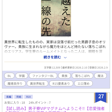
異世界に転生したものの、実家は没落寸前だった男爵子息のオリ
ヴァー。貴族に生まれながら魔力をほとんど持たない落ちこぼれ
のエリアス。学生寮のルームメイトとなった二人は、親睦を深
め、恋人となる。魔法をほとんど使えないエリアスは魔導具職人
続きを読む
を志望しているが、魔導具は庶民のための技術。貴族が魔導具に
興味を持つこと自体が珍しく、ろくに教わることもできない。 そ
文字数 12,509
最終更新日 2026.2.10
登録日 2026.2.9
れでも独学で身につけたエリアスの技術とオリヴァーの前世の記
憶が組み合わされて、他にはない魔導具を作り上げる。貴族であ
BL
学園
ファンタジーBL
貴族
落ちこぼれ
魔法
るがゆえに販路も持たない二人は売ることもできない魔導具を作
魔導具作り
異世界転生
R15要素あり
エロ薄め
り続ける。そしてある日作ってしまった物は…… ※他サイトにも
投稿しています。かんたん表紙メーカーさんの画像をお借りして
います。
27
長編
完結
R18
お気に入り : 18
24h.ポイント : 7
【試し読み】男子寮VIPマグナムへようこそ‼【恋愛強者