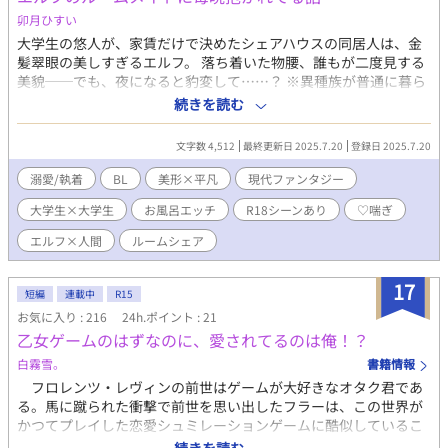
卯月ひすい
大学生の悠人が、家賃だけで決めたシェアハウスの同居人は、金
髪翠眼の美しすぎるエルフ。 落ち着いた物腰、誰もが二度見する
美貌──でも、夜になると豹変して……？ ※異種族が普通に暮ら
してるけど、現代っぽく発展してる世界観です。ゆるっと読んで
続きを読む
もらえたら嬉しいです。 ※ムーンライトノベルズで投稿済みの作
品です。 ※R18BL初作品。
文字数 4,512
最終更新日 2025.7.20
登録日 2025.7.20
溺愛/執着
BL
美形×平凡
現代ファンタジー
大学生×大学生
お風呂エッチ
R18シーンあり
♡喘ぎ
エルフ×人間
ルームシェア
17
短編
連載中
R15
お気に入り : 216
24h.ポイント : 21
乙女ゲームのはずなのに、愛されてるのは俺！？
白霧雪。
書籍情報
フロレンツ・レヴィンの前世はゲームが大好きなオタク君であ
る。馬に蹴られた衝撃で前世を思い出したフラーは、この世界が
かつてプレイした恋愛シュミレーションゲームに酷似しているこ
とに気付く。 ヒロインは妖精の愛し子である妹！ ……のはず