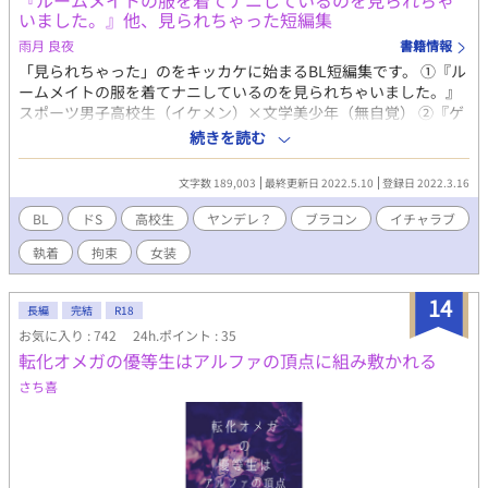
『ルームメイトの服を着てナニしているのを見られちゃ
いました。』他、見られちゃった短編集
雨月 良夜
書籍情報
「見られちゃった」のをキッカケに始まるBL短編集です。 ①『ル
ームメイトの服を着てナニしているのを見られちゃいました。』
スポーツ男子高校生（イケメン）×文学美少年（無自覚） ②『ゲ
イバーにいるのを生徒に見られちゃいました。』 腹黒メガネ高校
続きを読む
生×高校教師 ③『兄の部屋で電マ使ってるの見られちゃいまし
た。』 大学生義兄×高校生義弟(アホな子) ④『幽霊が姿を見られ
文字数 189,003
最終更新日 2022.5.10
登録日 2022.3.16
ちゃいました。(ついでに身体も触られちゃいました。)』 男子大
学生×地縛霊 ⑤『ご主人様に専属執事を辞める、異動届けを見ら
BL
ドS
高校生
ヤンデレ？
ブラコン
イチャラブ
れちゃいました。』 ご主人様×専属執事 ⑥『同級生に女装コスプ
執着
拘束
女装
レしてたのを見られちゃいました。』 同級生(ちょっとヤンキ
ー)×高校生(気弱) R18的な話には※をつけるようにしました。よ
ろしくお願いします。
14
長編
完結
R18
お気に入り : 742
24h.ポイント : 35
転化オメガの優等生はアルファの頂点に組み敷かれる
さち喜