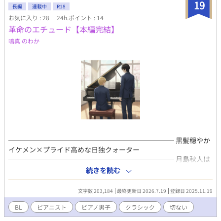
19
長編
連載中
R18
お気に入り : 28
24h.ポイント : 14
革命のエチュード【本編完結】
鳴真 のわか
──────────────────────── 黒髪穏やか
イケメン×プライド高めな日独クォーター
──────────────────────── 月島秋人は
ピアニストを目指している。 プロのピアニストである母がヨーロ
続きを読む
ッパを拠点に活動しているためそれに付いて回る生活を送ってい
たが、中学進学を機に日本の音楽学校に入学させられて寮暮らし
文字数 203,184
最終更新日 2026.7.19
登録日 2025.11.19
をスタートすることに。 ルームメイトになったのは、東城陽介。
国内外のピアノコンクールで優勝し続けていた秋人が一度だけ
BL
ピアニスト
ピアノ男子
クラシック
切ない
『二番』になった時に『一番』を掻っ攫っていった、物腰の柔ら