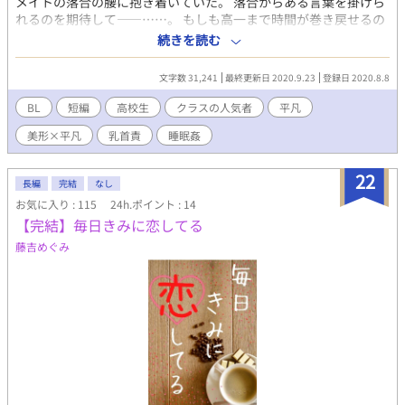
メイトの落合の腰に抱き着いていた。 落合からある言葉を掛けら
武志に至っては、遠慮なしに大樹と康太の親密さを口にする。し
れるのを期待して――……。 もしも高一まで時間が巻き戻せるの
かし大樹はそのことをなんとも思っていないようで、康太は悩ん
なら、絶対にあんな言葉を言わないのに。 ※エロしかないような
続きを読む
でしまう。 ◾️第五章◾️ 現在、「ワン・モア・チャンス」として執
感じ。 現代高校生の書いてないなぁと思って、チャレンジしまし
筆中。
た。 途中で大塚視点になります。 ※ムーンライトノベルズ様にも
文字数 31,241
最終更新日 2020.9.23
登録日 2020.8.8
投稿しました。
BL
短編
高校生
クラスの人気者
平凡
美形×平凡
乳首責
睡眠姦
22
長編
完結
なし
お気に入り : 115
24h.ポイント : 14
【完結】毎日きみに恋してる
藤吉めぐみ