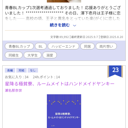
青春BLカップ1次選考通過しておりました！ 応援ありがとうござ
いました！ ******************* その日、澤下壱月は王子様に恋
をした―― 高校の頃、王子と異名をとっていた楽(がく)に恋した
壱月（いづき）。 見ているだけでいいと思っていたのに、ちょっ
続きを読む
としたきっかけから友人になり、大学進学と同時にルームメイト
になる。 けれど、恋愛模様が派手な楽の傍で暮らすのは、あまり
文字数 89,992
最終更新日 2025.9.7
登録日 2025.8.20
にも辛い。 けれど離れられない。傍にいたい。特別でありたい。
たくさんの行きずりの一人にはなりたくない。けれど―― このま
青春BLカップ​
BL
ハッピーエンド
同居
両片想い
ま親友でいるか、勇気を持つかで揺れる壱月の切ない同居ライ
同級生
大学生
溺愛
フ。
23
長編
完結
なし
お気に入り : 34
24h.ポイント : 14
星降る極貧寮、ルームメイトはハンドメイドヤンキー
瀬名那奈世