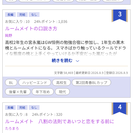
振り回され、苛立ちながらも、フェリスの凍てついた心は少しず
つ溶かされていく。 だが、リトは過去に根差したとある秘密を抱
3
えていた。
長編
完結
なし
お気に入り : 10
24h.ポイント : 1,036
ルームメイトの口説き方
鈍野
高校2年生の宮永嵐はGW恒例の勉強合宿に参加し、1年生の黒木
槐とルームメイトになる。 スマホばかり触っているクールでドラ
イな態度の槐と上手くやっていけるか不安だった嵐だったが
——。 「……すみません。ちょっと、我慢できなくて。AIアプリ
続きを読む
に相談してました。ルームメイトの口説き方を」 後輩×先輩のほ
のぼの溺愛BL。
文字数 58,469
最終更新日 2026.8.9
登録日 2026.8.9
BL
ハッピーエンド
高校生
第2回青春BLカップ
後輩×先輩
年下攻め
現代
4
長編
完結
なし
お気に入り : 8
24h.ポイント : 320
ルームメイト 八割の法則であいつと恋をする前に
たろまろ