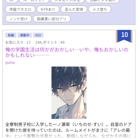
おかしい※サイコパス入ってます※ ※途中からただのアホエロで
序盤アホエロ
NTRあり
歪んだ愛情
メス堕ち
はなくなります※ ※メンヘラ、ヤンデレ、サイコパス、NTR、BL
作品内の♂×♀に免疫がある方のみ、お読みください※
ノンケ受け
胸糞悪い部分アリ
10
長編
連載中
R18
お気に入り : 17
24h.ポイント : 49
俺の学園生活は何かがおかしい―いや、俺もおかしいの
かもしれない……―
yuma
全寮制男子校に入学した一ノ瀬翠（いちのせ-すい）。自室のドア
を開けた彼を待っていたのは、ルームメイトがまさに「アレの最
中」という衝撃の光景だった。 動揺しながらも、なぜかその場に