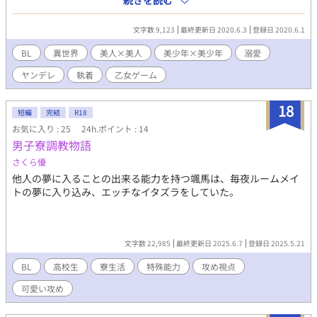
続きを読む
が、ルームメイトだったり先輩だったりお兄様に溺愛されている
のは黙っていれば白花の美少年のフラーだった。
文字数 9,123
最終更新日 2020.6.3
登録日 2020.6.1
BL
異世界
美人×美人
美少年×美少年
溺愛
ヤンデレ
執着
乙女ゲーム
18
短編
完結
R18
お気に入り : 25
24h.ポイント : 14
男子寮調教物語
さくら優
他人の夢に入ることの出来る能力を持つ颯馬は、毎夜ルームメイ
トの夢に入り込み、エッチなイタズラをしていた。
文字数 22,985
最終更新日 2025.6.7
登録日 2025.5.21
BL
高校生
寮生活
特殊能力
攻め視点
可愛い攻め