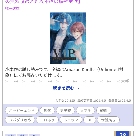
の無双攻め×難攻不落の鉄壁受け】
唯一透空
⚠本作は試し読みです。全編はAmazon Kindle（Unlimited対
象）にてお読みいただけます。
▹◃┄▸◂┄▹◃┄▸◂┄▹◃┄▸◂┄▹◃┄▹◃┄▸◂┄▹◃┄▸◂┄▹◃┄▸◂┄▹◃ 大学
三年生の御子柴晃大は、都会のナイトクラブでバイトしながら男
続きを読む
子寮『VIPマグナム』で暮らすK-POPアイドル風の超イケメン。 新
学期を機に寮長からルームメイトの入れ替えを言い渡され、待ち
文字数 20,355
最終更新日 2026.4.5
登録日 2026.4.5
受けていたのはとんでもなくズボラでだらしない大学二年生、小
熊結月との汚部屋生活だった。 床を埋め尽くさんばかりに脱ぎ散
ハッピーエンド
現代
男子寮
大学生
純愛
らかした服――に紛れる陰毛。崩れた漫画の山――に挟まった陰
スパダリ攻め
エロあり
トラウマ
BL
世話焼き
毛。飲みかけのペットボトル――越しに透ける陰毛。 寮には寝に
帰るだけだからと大目に見ていた晃大だが、ある日、自身の枕に
添えられた一本の陰毛に気づくなり、とうとう堪忍袋の緒が切れ
28
長編
完結
R18