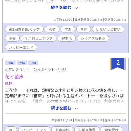
今は目立たないように生きていた。 父の命令で入学させられたの
は、未来の日本を担う者だけが集う超エリート学園。 春陽に待っ
続きを読む
ていたのは、希望ではなく絶望だった。優秀な兄を神のように崇
拝し、春陽を心の底から憎む男、北蒼月がルームメイト兼世話係
文字数 13,970
最終更新日 2026.8.9
登録日 2026.8.8
に指名されたのだ。 ただ静かに卒業することだけを考えていた
が、蒼月からは強烈な拒絶を浴びせられる。 氷のように冷たい関
第2回青春BLカップ
恋愛
学園
青春
切ないけど甘い
係から始まる二人だけの部屋。 しかし、この最悪の出会いが、春
溺愛
全年齢ピュアラブ
寮生活
シリアスもあり
陽の運命を大きく動かすことになる。 なぜ兄は、春陽を嫌う蒼月
を推薦したのか。 家の呪縛と兄の影から、春陽は抜け出すことが
ハッピーエンド
できるのか。 じれじれピュアラブ学園生活は待ったなし！？ 犬猿
の仲から始まると淡い恋の物語。 氷の王子と呼ばれる忠犬×ヒー
2
ローを夢見ていた男の子
長編
完結
R18
お気に入り : 11
24h.ポイント : 2,153
花と苗床
鈍野
天花症――それは、類稀なる才能と引き換えに花の痣を宿し、一
定年齢までに『苗床』と呼ばれる生涯のパートナーを得なければ
死に至る病。 『調合』の才能を授かったフェリスは、創薬の寵児
として世界に貢献していた。一方で他者に利用されることを厭
続きを読む
い、寄宿学校で才能や地位目当てに近づく者を弄びながら、誰も
『苗床』に選ばないまま死を待っていた。 そんな彼の前に現れた
文字数 121,294
最終更新日 2026.8.8
登録日 2026.8.8
のは、転校生にして新しいルームメイトの後輩・リト。 「あなた
を幸せにするためにやってきました」 無邪気で真っ直ぐなリトに
BL
ハッピーエンド
寄宿学校
先輩×後輩
健気受け