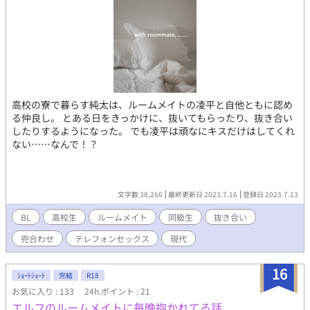
高校の寮で暮らす純太は、ルームメイトの凌平と自他ともに認め
る仲良し。 とある日をきっかけに、抜いてもらったり、抜き合い
したりするようになった。 でも凌平は頑なにキスだけはしてくれ
ない……なんで！？
文字数 38,266
最終更新日 2023.7.16
登録日 2023.7.13
BL
高校生
ルームメイト
同級生
抜き合い
兜合わせ
テレフォンセックス
現代
16
ｼｮｰﾄｼｮｰﾄ
完結
R18
お気に入り : 133
24h.ポイント : 21
エルフのルームメイトに毎晩抱かれてる話