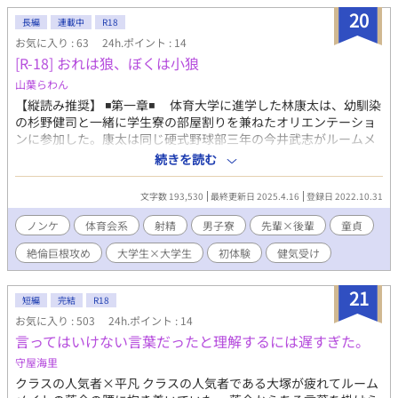
かい少年であった。 慣れない日本での生活を送るが、やけにスキ
20
ンシップが過多な陽介に「好き」だと言われ…？ 「おまえ、東城
長編
連載中
R18
陽介？」 「好き、愛してる。……これ、ドイツ語だとなんて言う
お気に入り : 63
24h.ポイント : 14
の？」 「大丈夫だよ、俺は絶対に月島のこと裏切らないから」
[R-18] おれは狼、ぼくは小狼
──難攻不落かと思われた孤高の天才は愛に飢えていた── 「俺
山葉らわん
は愛してるよ、……陽介のこと」 これは、二人の"天才"が世界の
【縦読み推奨】 ◾️第一章◾️ 体育大学に進学した林康太は、幼馴染
片隅で"家族"として幸せになるまでの物語である。 26/03/13 本
の杉野健司と一緒に学生寮の部屋割りを兼ねたオリエンテーショ
編完結！ 26/03/23～ 番外編更新中です（日曜・木曜）
ンに参加した。康太は同じ硬式野球部三年の今井武志がルームメ
イトであればと願っていた。 その最終日の夜。康太は男子風呂
続きを読む
で水球部三年の森大樹と出会う。大樹は「ウルフ」とあだ名され
ていた。康太は、大樹の若き狼のような裸身に目を奪われてしま
文字数 193,530
最終更新日 2025.4.16
登録日 2022.10.31
うのだった。 ◾️第二章◾️ 翌朝、部屋割りの発表があった。康太の
部屋は４０１号室で、ルームメイトは大樹だった。武志は康太に
ノンケ
体育会系
射精
男子寮
先輩×後輩
童貞
対し、大樹と兄弟みたいだからと「リトル・ウルフ」と名づけ
絶倫巨根攻め
大学生×大学生
初体験
健気受け
る。どうやら大樹と康太は「そっくりだから」同室になったらし
かった。 ◾️第三章◾️ 大樹は康太に「要らない寮の規則は、片っ端
から破っていこう」と誘いかける。康太もその考えには基本的に
21
短編
完結
R18
賛成だった。 その夜は、寮の行事「貫通式」が行われることに
お気に入り : 503
24h.ポイント : 14
なっていて、寮長の勝利が大樹にビニール袋を渡した。そして消
言ってはいけない言葉だったと理解するには遅すぎた。
灯時間、大樹がビニール袋の中身を康太に見せた。それはコンド
ームだった。大樹と康太は素裸かになって、「貫通式」に臨ん
守屋海里
だ。 ◼️第四章◼️ 康太は周囲から「ウルフ森と貫通式をした新入
クラスの人気者×平凡 クラスの人気者である大塚が疲れてルーム
生」として見られている。寮長の勝利や硬式野球部の先輩である