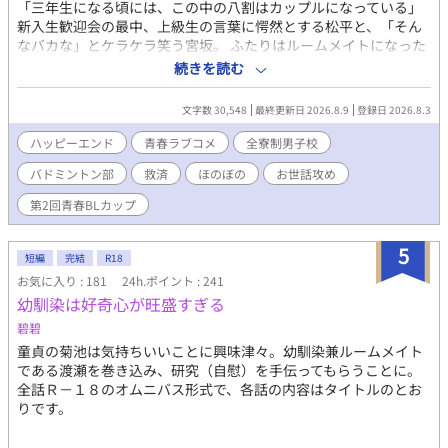
「三年生になる頃には、この中の八割はカップルになっている」
新入生歓迎会の最中、上級生の言葉に愕然とする松平と、「そん
なバカな」とケラケラ笑う宮坂。 ふたりはルームメイトになった
ばかり。 出会い、寄り添い、すれ違い、なぜか切なくなる。 この
続きを読む
気持ちって……なに？ 関東のある県に位置する私立徳院学園。こ
こは全寮制の進学校であり、スポーツ名門高校としてもとても有
文字数 30,548
最終更新日 2026.8.9
登録日 2026.8.3
名だ。大学進学や部活動に専念したい普通科の生徒も多数入寮し
ている。 モットーは『共同生活を営む中で、自立心と仲間を大切
ハッピーエンド
青春ラブコメ
全寮制男子校
にする心を育む』 中学時代に人間関係で失敗した松平は、不安を
バドミントン部
救済
ほのぼの
お世話攻め
抱えたまま己があてがわれた部屋をノックした。 ルームメイト・
宮坂春紀とうまくやっていけるだろうか……。 松平×宮坂 のふ
第2回青春BLカップ
たりで織りなす青春ドタバタラブコメです！
5
短編
完結
R18
お気に入り : 181
24h.ポイント : 241
幼馴染は好奇心が旺盛すぎる
碧碧
童貞の菊池は気持ちいいことに興味津々。幼馴染兼ルームメイト
である渡瀬を巻き込み、研究（自慰）を手伝ってもらうことに。
全話Ｒ－１８のオムニバス形式で、各話の内容はタイトルのとお
りです。