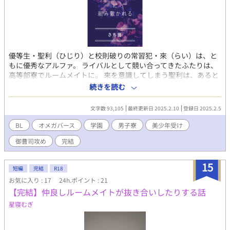
優等生・聖利（ひじり）と校則破りの常習犯・來（らい）は、と
もに優秀なアルファ。 ライバルとして競い合ってきたふたりは、
高等部寮でルームメイトに。 來を意識してしまう聖利は、あると
き自分の身体に妙な変化を感じる。 すると、來が獣のように押し
続きを読む
倒してきて……。 「その顔、煽ってんだろ？ 俺を」 アルファか
らオメガに転化してしまった聖利と、過保護に執着する來の焦れ
文字数 93,105
最終更新日 2025.2.10
登録日 2025.2.5
恋物語。 ※性描写がありますので、苦手な方はご注意ください。
※2021年に他サイトで連載した作品です。ラストに番外編を加筆
BL
オメガバース
学園
男子寮
美少年受け
予定です。 ☆登場人物☆ 楠見野聖利（くすみのひじり） 高校一
御曹司攻め
完結
年、175センチ、黒髪の美少年アルファ。 中等部から学年トップ
の秀才。 來に好意があるが、叶わぬ気持ちだと諦めている。 ある
日、バース性が転化しアルファからオメガになってしまう。 海瀬
15
短編
完結
R18
來（かいせらい） 高校一年、185センチ、端正な顔立ちのアルフ
お気に入り : 17
24h.ポイント : 21
ァ。 聖利のライバルで、身体能力は聖利より上。 海瀬グループの
【完結】仲良しルームメイトが抜き合いしたりする話
御曹司。さらに成績優秀なため、多少素行が悪くても教師も生徒
も手出しできない。 聖利のオメガ転化を前にして自身を抑えきれ
星寝むぎ
ず……。