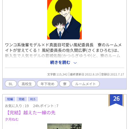
ワンコ系後輩モデル×ド真面目可愛い風紀委員長 寮のルームメ
イトが甘えてくる！ 風紀委員長の佐久間広夢(さくまひろむ)は、
新入生で人気モデルの葛城佑哉(かつらぎゆうや)と、寮のルーム
メイトになった。 そしてなぜか、めちゃめちゃ好かれている！？
続きを読む
すぐに甘えてこようとする佑哉を、なんとかあしらう日々。 なぜ
って？ それは、我が校が「交際禁止」だからです。 ハイパーあ
文字数 115,342
最終更新日 2022.8.19
登録日 2022.7.17
まあま寮生活物語、スタート！
BL
高校生
年下攻め
寮
ルームメイト
26
短編
完結
R15
お気に入り : 19
24h.ポイント : 7
【完結】越えた一線の先
夕月ねむ