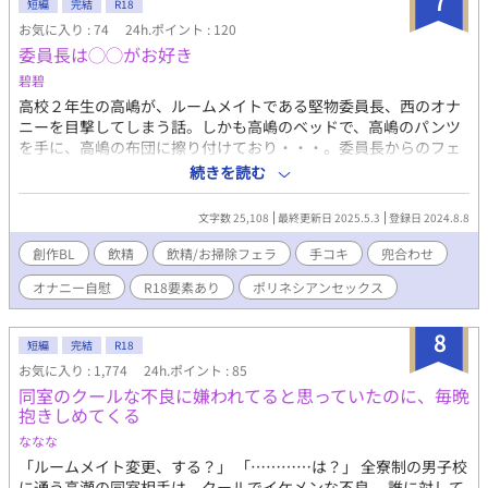
7
短編
完結
R18
お気に入り : 74
24h.ポイント : 120
委員長は◯◯がお好き
碧碧
高校２年生の高嶋が、ルームメイトである堅物委員長、西のオナ
ニーを目撃してしまう話。しかも高嶋のベッドで、高嶋のパンツ
を手に、高嶋の布団に擦り付けており・・・。委員長からのフェ
ラ、飲精メインです。本番なし。手コキ、兜合わせ、亀頭責めあ
続きを読む
り。番外編は付き合ってしばらく経った後のポリネシアンセック
スです。
文字数 25,108
最終更新日 2025.5.3
登録日 2024.8.8
創作BL
飲精
飲精/お掃除フェラ
手コキ
兜合わせ
オナニー自慰
R18要素あり
ポリネシアンセックス
8
短編
完結
R18
お気に入り : 1,774
24h.ポイント : 85
同室のクールな不良に嫌われてると思っていたのに、毎晩
抱きしめてくる
ななな
「ルームメイト変更、する？」 「…………は？」 全寮制の男子校
に通う高瀬の同室相手は、クールでイケメンな不良。 誰に対して