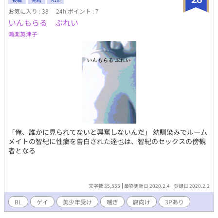
て……⁉ 御曹司、一条雅臣が経営する男子寮『VIPマグナム』を舞
お気に入り : 38
24h.ポイント : 7
台に描かれる、笑いどころ満載のラブコメディ！ 個性豊かなメン
いんもらる ぷれい
バーとともにLet'sマグナムライフ♂ ✦・
━━━━━━━━━━━━━━━ ・✦⁡⁡ 【絶対エタりません！】 す
瀬楽英津子
でに書き上げているので、毎日投稿でさくっと完結させます！ 20
万文字くらいあります！ コメントとか気軽にください
⊂⁠(⁠・⁠﹏⁠・⁠⊂⁠)
「俺、誰かに見られてないと興奮しないんだ」 幼馴染みでルーム
メイトの智紀に性癖を告白された達也は、智紀のセックスの傍観
者となる
文字数 35,555
最終更新日 2020.2.4
登録日 2020.2.2
BL
ゲイ
美少年受け
喘ぎ
腐向け
3Pあり