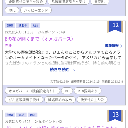
距離感ゼロ陽キャ攻め
几帳面臆病陰キャ受け
青春BL
現代
ハッピーエンド
12
短編
連載中
R18
お気に入り : 1,358
24h.ポイント : 49
βの花が開くまで（オメガバース）
赤牙
書籍情報
大学での寮生活が始まり、ひょんなことからアルファであるアラ
ンのルームメイトとなったベータのケイ。 アメリカから留学して
きたばかりのアランとの生活に当初は戸惑うが、持ち前の明るさ
とアランの優しい性格により楽しい二人暮らしが始まる。 大学生
続きを読む
活も順調だったある日、アランがオメガのフェロモンにあてられ
帰宅する。 ラット状態のアランは、ケイに助けを求めてきて……
文字数 62,640
最終更新日 2024.2.15
登録日 2023.5.9
オメガバースの世界のお話です。 ベータの青年ケイくんが、アル
ファのアランに愛されまくってベータ→オメガに変化する後天性
オメガバース（独自設定有り）
BL
R18要素あり
オメガの設定となっています。 留学生アルファ×もさもさちびっ
びん底眼鏡男子受け
嫉妬深めの攻め
後天性Ω主人公
子ベータ
13
短編
完結
R18
お気に入り : 625
24h.ポイント : 42