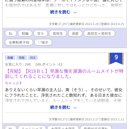
も塩対応ではあるが、高瀬に対してはもっとひどかった。 挨拶だ
けは返してくれるものの、基本的に会話という会話はない。 おそ
続きを読む
らく嫌われている………。 ならいっそ、ルームメイトを変更して
もらったほうがいいんじゃないか。 そう思った高瀬が不良に提案
文字数 27,297
最終更新日 2023.5.29
登録日 2023.4.25
してみると…？ 高瀬（受）微無自覚美人。読書と勉強が趣味。 津
田（攻）素行不良。喧嘩するタイプではない。ギャップの塊。 ※
BL
短編
甘々
高校生
溺愛
高校生×高校生
途中でR-18シーンが入ります。「※」マークをつけます。 ※王道
全寮制男子校
♡喘ぎ
設定ではありません。普通の男子校が全寮制なだけです。
9
長編
完結
R18
お気に入り : 248
24h.ポイント : 63
【完結】【R18ＢＬ】早漏な俺を遅漏のルームメイトが特
訓してくれることになりました。
ちゃっぷす
ありえないくらい早漏の主人公、爽（そう）。 そのせいで、彼女
にフラれたことと、浮気されたこと数知れず。 ある日また彼女に
浮気されて凹んでいると、ルームシェアをしている幼馴染、大地
（だいち）が早漏を克服するための特訓をしようと持ち掛けてき
続きを読む
た！？ 金持ちイケメンなのにちんちん激ヨワ主人公と、ワンコな
のに押しが強いちんちん激ツヨ幼馴染のお話。 ※アホしかいませ
文字数 80,372
最終更新日 2023.2.17
登録日 2023.1.11
ん※ ※色気のないセックス描写※ ※色っぽい文章ではありません
※ ※倫理観バグッてます※ ※♂×♀描写あり※ ※攻めがだいぶ頭
BL
ルームシェア
大学生×大学生
性癖がダダ漏れ