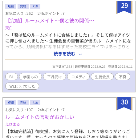
29
短編
完結
R18
お気に入り : 262
24h.ポイント : 7
【完結】ルームメイト〜僕と彼の関係〜
天白
〜「君は私のルームメイトに合格しました」。そして僕はアイツ
に押し倒されました〜 生徒会長の皇若菜が僕のルームメイトにな
ってから、順風満帆になるはずだった高校生ライフはあっさりと
閉ざされてしまった。 平凡の僕にはお似合いの、平凡な人生望ん
続きを読む
でたはずなのに…… 「どうしてこうなった！？」 果たして僕に、
アイツをぎゃふんと言わせる日はやって来るのだろうか？ ※他投
文字数 97,333
最終更新日 2022.9.23
登録日 2022.9.11
稿サイト、フジョッシーさん、ムーンライトノベルズさんにて公
開中です。 拙作「奥さまは旦那さまに恋をしました」と世界観が
BL
学園もの
平凡受け
コメディ
生徒会長
不良
リンクしています。
実は○○でした
30
短編
完結
R18
お気に入り : 107
24h.ポイント : 7
ルームメイトの言動がおかしい
えびまる
【本編完結済】御支援、お気に入り登録、しおり等ありがとうご
ざいます。嬉しかったので感謝の気持ちを込めて続編を書きまし