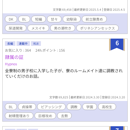
文字数 69,458
最終更新日 2025.5.4
登録日 2025.4.5
DK
BL
短編
甘々
幼馴染
前立腺責め
尿道開発
メスイキ
男の潮吹き
ポリネシアンセックス
6
長編
連載中
R18
お気に入り : 364
24h.ポイント : 156
隷属の証
Hypnos
全寮制の男子校に入学した子が、寮のルームメイト達に調教され
ていくだけのお話。
文字数 69,825
最終更新日 2024.3.30
登録日 2024.3.20
BL
貞操帯
ピアッシング
調教
学園
高校生
射精管理あり
巨根攻め
去勢