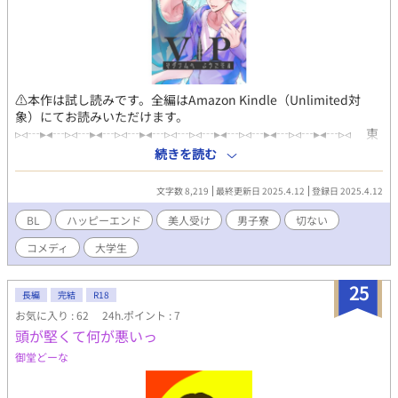
⚠本作は試し読みです。全編はAmazon Kindle（Unlimited対
象）にてお読みいただけます。
▹◃┄▸◂┄▹◃┄▸◂┄▹◃┄▸◂┄▹◃┄▹◃┄▸◂┄▹◃┄▸◂┄▹◃┄▸◂┄▹◃ 東
京で一人暮らしをしながら大学生活を送る水鳥川朔実は、友人に
続きを読む
すすめられたのをきっかけに『ＶＩＰマグナム』男子寮へと入居
する。 二人一組の部屋でルームメイトとなったのは、寮内一の
文字数 8,219
最終更新日 2025.4.12
登録日 2025.4.12
問題児と噂されるアイルランド出身の留学生、エヴァン・スウィ
フトだった。 田舎育ちで純朴な朔実と相反して、エヴァンは持
BL
ハッピーエンド
美人受け
男子寮
切ない
って生まれた中性的な美貌を武器に男とまぐわることでお金を稼
コメディ
大学生
いでいる。 対象的な二人が繰り広げる同居生活の行く末はいか
に――⁉ 男子寮『ＶＩＰマグナム』を舞台に描かれる笑いどこ
ろ満載のラブコメディ！ 個性豊かなメンバーと供にLet'sマグナ
25
長編
完結
R18
ムライフ♂
お気に入り : 62
24h.ポイント : 7
頭が堅くて何が悪いっ
御堂どーな