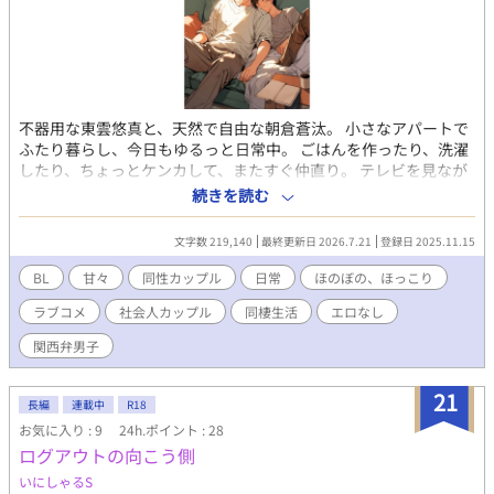
不器用な東雲悠真と、天然で自由な朝倉蒼汰。 小さなアパートで
ふたり暮らし、今日もゆるっと日常中。 ごはんを作ったり、洗濯
したり、ちょっとケンカして、またすぐ仲直り。 テレビを見なが
ら笑い合う、そんな“なんでもない毎日”が……どうしてこんなに
続きを読む
愛おしいんだろう。 ドラマチックじゃなくても、ちゃんとしあわ
せ。 なんだかんだで今日も二人は仲良しです。 1話完結・毎日更
文字数 219,140
最終更新日 2026.7.21
登録日 2025.11.15
新のゆる甘同棲BL。エロなし・ほのぼの・癒し系BLスローラブコ
メ。🌸 ※エブリスタ版との整合をとるため、話の順番や区切りを
BL
甘々
同性カップル
日常
ほのぼの、ほっこり
少しだけ調整しています。
ラブコメ
社会人カップル
同棲生活
エロなし
関西弁男子
21
長編
連載中
R18
お気に入り : 9
24h.ポイント : 28
ログアウトの向こう側
いにしゃるS