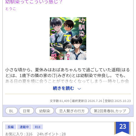
幼馴染ってこういう感じ？
とうこ
小さな頃から、夏休みはおばあちゃんちで過ごしていた遥翔(はる
と)は、1歳下の隣の家の汀(みぎわ)とは幼馴染で仲良し。 でも、
ある日の夏を境に会うことができなくなってしまう… 時々しか会
えない2人がすれ違いだらけの感情を持て余し、傷付けないために
続きを読む
傷つけ、気持ちが言えないまま離れたりしながらも徐々に近づい
てゆく、青春BL“モダモダ”ラブストーリー。 青春BLの定番！甘
文字数 81,409
最終更新日 2026.7.26
登録日 2025.10.23
酸っぱくも焦れったい恋物語。 ぜひご一読ください。
BL
日常
幼馴染
恋人繋ぎの行方
第2回青春BLカップ
23
長編
連載中
R18
お気に入り : 316
24h.ポイント : 28