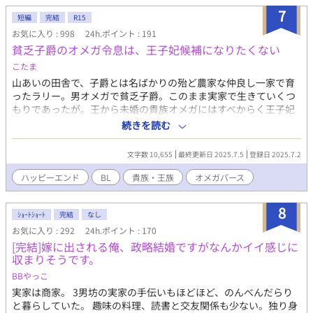
みんなにはしーなんだって、パパとお兄ちゃんが教えてくれまし
7
短編
完結
R15
た！ ぼくはいいこなので約束は守れます！！ シングルパパの羽田
お気に入り : 998
24h.ポイント : 191
家のえっちな日常をお送りします。 普通に家族がいちゃいちゃし
貧乏子爵のオメガ令息は、王子妃候補になりたくない
てる常識はずれな家庭です。 誤字脱字、リクエストなどありまし
たら気軽にお声掛けよろしくお願いします。
こたま
山あいの田舎で、子爵とは名ばかりの殆ど農家な仲良し一家で育
ったラリー。男オメガで貧乏子爵。このまま実家で生きていくつ
もりであったが。王から未婚の貴族オメガにはすべからく王子妃
候補の選定のため王宮に集うようお達しが出た。行きたくないし
続きを読む
お金も無い。辞退するよう手紙を書いたのに、近くに遠征してい
る騎士団が帰る時、迎えに行って一緒に連れていくと連絡があっ
文字数 10,655
最終更新日 2025.7.5
登録日 2025.7.2
た。断れないの？高貴なお嬢様にイジメられない？不安だらけの
ラリーを迎えに来たのは美丈夫な騎士のニールだった。
ハッピーエンド
BL
貴族・王族
オメガバース
8
ｼｮｰﾄｼｮｰﾄ
完結
なし
お気に入り : 292
24h.ポイント : 170
[完結]嫁に出される俺、政略結婚ですがなんかイイ感じに
収まりそうです。
BBやっこ
実家は商家。 3男坊の実家の手伝いもほどほど、のんべんだらり
と暮らしていた。 趣味の料理、読書と交友関係も少ない。独り身