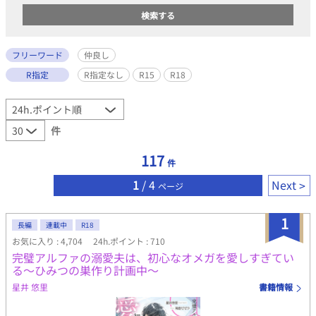
フリーワード
仲良し
R指定
R指定なし
R15
R18
件
117
件
1
/ 4
Next
ページ
1
長編
連載中
R18
お気に入り : 4,704
24h.ポイント : 710
完璧アルファの溺愛夫は、初心なオメガを愛しすぎてい
る～ひみつの巣作り計画中～
星井 悠里
書籍情報