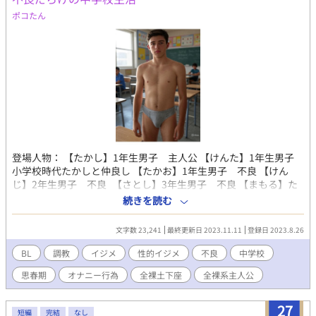
ポコたん
登場人物： 【たかし】1年生男子 主人公 【けんた】1年生男子
小学校時代たかしと仲良し 【たかお】1年生男子 不良 【けん
じ】2年生男子 不良 【さとし】3年生男子 不良 【まもる】た
かしの後輩（２つ下） 【その他脇役】クラス全員 が登場しま
続きを読む
す。 時代は昭和、不良がいる荒れた学校の物語
文字数 23,241
最終更新日 2023.11.11
登録日 2023.8.26
BL
調教
イジメ
性的イジメ
不良
中学校
思春期
オナニー行為
全裸土下座
全裸系主人公
27
短編
完結
なし