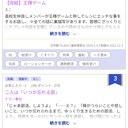
【完結】王様ゲーム
♡ ベスト10入りありがとうございます💖 9/20 ベスト5入り
まこ
🥰♡ BL大賞初日6位スタートでした。ありがとうございます☺️ 最
終結果8位でした🥰 ありがとうございました✨ ◇ ◇ ◇ ◇
高校生仲良しメンバーが王様ゲームと称してレンにエッチな事を
2024年 またBL大賞参加します。完結できるといいな。よろしく
するお話し。 ※全ての話に裏描写があります。冒頭にざっくりと
お願いします🩷 初日のrankingは３位でした✨ありがとうござい
したプレイ内容を記載しているので読めるものだけ読んでもらえ
ます( ﾉД`)🩷 2024/11/28 完結しました。 感想など、ありがとう
れば幸いです。 含まれるプレイ内容 総受/耳責/くすぐり/キス/拘
続きを読む
ございます。 意地っ張りな元αのΩくんが素直になってく様。可愛
束/羞恥/フェラ/へそ責/玩具/乳首責/言葉責/挿入有/筆/焦らし/脇
がって頂けますように♡
舐/寸止/目隠/猿轡/ローションガーゼ/連続絶頂/前立腺責/イラマ/
文字数 76,850
最終更新日 2024.2.4
登録日 2023.12.3
バック/3P/視姦/口内指責/声我慢/ドライオーガズム/潮吹/強気受
etc. ※完結にしていますが、書きたくなったら突然番外編を書く
BL
総受け
くすぐり
拘束
羞恥
へそ責め
可能性があります。
玩具
ローションガーゼ
連続絶頂
強気受け
3
長編
連載中
なし
お気に入り : 1
24h.ポイント : 278
二人は「いつか忘れる部」
ナカノ春台
「じゃあ部活、しようよ」 「……え？」 「舜がつらいことや悲し
いこと、いつか忘れられるまで。ゆっくり生きるための部活、し
よう」 怪我をきっかけにサッカー部を退部し、抜け殻になったよ
うに日々を生きていた富士見 舜は、ひょんなきっかけからマイペ
続きを読む
ース自由人・泡瀬 貝に懐かれ、彼の思いつきで「いつか忘れる