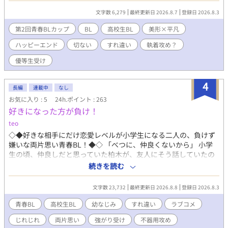
部」として活動することになる。 ただの暇つぶしのはずだったは
文字数 6,279
最終更新日 2026.8.7
登録日 2026.8.3
ずが、誰にも知られないまま寂しさを抱えていた二人は少しずつ
歩み寄り仲を深めていく。膨れ上がっていく貝の感情はやがて友
第2回青春BLカップ
BL
高校生BL
美形×平凡
情を越えた執着になっていって……？ 「舜の一番の仲良しはぼく
ハッピーエンド
切ない
すれ違い
執着攻め？
じゃないと嫌だ」 「ぼくが一番、舜のことを知ってる。ぼくが一
番、舜を安心させてあげられる。ねえ、そうでしょ」 「ぼくだけ
優等生受け
の、舜でいてよ」 不思議系儚げ美形マイペース攻め×過去を引き
ずる平凡世話焼き受け 不器用な二人の恋の行方を描く、ちょっぴ
4
り寂しくてちょっぴり危ういハートフル高校生BLです。 平日は毎
長編
連載中
なし
日更新できるようがんばっていきます。 第2回青春BLカップにも
お気に入り : 5
24h.ポイント : 263
エントリーしていますので、応援どうぞよろしくお願いいたしま
好きになった方が負け！
す。 ◇ （攻） 泡瀬 貝(あわせ かい) 高校3年生。浮世離れした
teo
儚げで中性的な容姿と突飛な言動が目を引く。マイペースをきわ
め、何にも縛られず何をも縛らない自由人。だが出席日数が圧倒
◇◆好きな相手にだけ恋愛レベルが小学生になる二人の、負けず
的に足りない。 （受） 富士見 舜(ふじみ しゅん) 高校3年生。2
嫌いな両片思い青春BL！◆◇ 「べつに、仲良くないから」 小学
年の秋、怪我をきっかけにいろいろあってサッカー部を退部し
生の頃、仲良しだと思っていた柏木が、友人にそう話していたの
た。現在は受験勉強に打ち込む優等生。人に甘えたり頼ったりす
を聞いてしまった水野。 好きだった相手に、自分自身を否定され
続きを読む
るのが苦手。
たと思った水野は、それ以来、柏木から距離を取り、本当の自分
を隠して生きていた。 しかし高校生になった今も、柏木は水野に
文字数 23,732
最終更新日 2026.8.8
登録日 2026.8.3
何かと絡み、からかったり、馬鹿にするようなことを言ってく
る。 昔の傷を引きずる水野は、「今度は自分が柏木を惚れさせ
青春BL
高校生BL
幼なじみ
すれ違い
ラブコメ
て、振ってやる」と復讐を決意。柏木が選ばれた文化祭実行委員
じれじれ
両片思い
強がり受け
不器用攻め
のパートナーに自ら立候補し、好きにならせるための作戦を始め