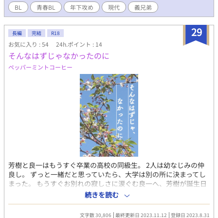
り等ありがとうございます！
BL
青春BL
年下攻め
現代
義兄弟
29
長編
完結
R18
お気に入り : 54
24h.ポイント : 14
そんなはずじゃなかったのに
ペッパーミントコーヒー
芳樹と良一はもうすぐ卒業の高校の同級生。 2人は幼なじみの仲
良し。 ずっと一緒だと思っていたら、大学は別の所に決まってし
まった。 もうすぐお別れの寂しさに涙ぐむ良一へ、芳樹が誕生日
プレゼントを贈る。 家に帰って見ると、それは滅茶苦茶セックス
続きを読む
シーンが濃い、BL雑誌とアナル用品だった。
文字数 30,806
最終更新日 2023.11.12
登録日 2023.8.31