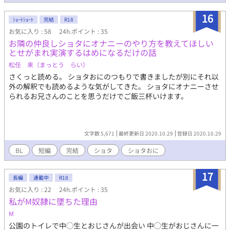
16
ｼｮｰﾄｼｮｰﾄ
完結
R18
お気に入り : 58
24h.ポイント : 35
お隣の仲良しショタにオナニーのやり方を教えてほしい
とせがまれ実演するはめになるだけの話
松任 来（まっとう らい）
さくっと読める。 ショタおにのつもりで書きましたが別にそれ以
外の解釈でも読めるような気がしてきた。 ショタにオナニーさせ
られるお兄さんのことを思うだけでご飯三杯いけます。
文字数 5,671
最終更新日 2020.10.29
登録日 2020.10.29
BL
短編
完結
ショタ
ショタおに
17
長編
連載中
R18
お気に入り : 22
24h.ポイント : 35
私がM奴隷に墜ちた理由
M
公園のトイレで中◯生とおじさんが出会い 中◯生がおじさんに一