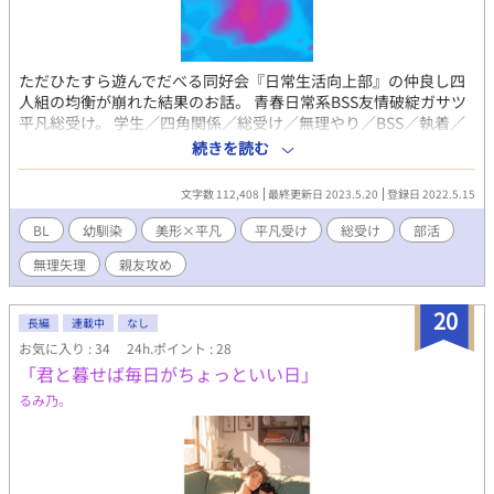
ただひたすら遊んでだべる同好会『日常生活向上部』の仲良し四
人組の均衡が崩れた結果のお話。 青春日常系BSS友情破綻ガサツ
平凡総受け。 学生／四角関係／総受け／無理やり／BSS／執着／
幼馴染 ※ハピエン、溺愛、甘々、大団円は存在しません いい加減
続きを読む
でガサツで逃げ癖がある強気平凡受け 受けにやたら突っかかる猫
かぶりツンデレ不器用攻め のそ…っとしている無気力クール幼馴
文字数 112,408
最終更新日 2023.5.20
登録日 2022.5.15
染攻め 三人のまとめ役な爽やか優等生攻め
BL
幼馴染
美形×平凡
平凡受け
総受け
部活
無理矢理
親友攻め
20
長編
連載中
なし
お気に入り : 34
24h.ポイント : 28
「君と暮せば毎日がちょっといい日」
るみ乃。