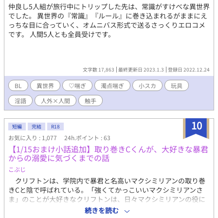
仲良し5人組が旅行中にトリップした先は、常識がすけべな異世界
でした。 異世界の『常識』『ルール』に巻き込まれるがままにえ
っちな目に合っていく、オムニバス形式で送るさっくりエロコメ
です。 人間5人とも全員受けです。
文字数 17,863
最終更新日 2023.1.3
登録日 2022.12.24
BL
異世界
♡喘ぎ
濁点喘ぎ
小スカ
玩具
淫語
人外×人間
触手
10
短編
完結
R18
お気に入り : 1,077
24h.ポイント : 63
【1/15おまけ小話追加】取り巻きCくんが、大好きな暴君
からの溺愛に気づくまでの話
こぶじ
クリフトンは、学院内で暴君と名高いマクシミリアンの取り巻
きCと陰で呼ばれている。「強くてかっこいいマクシミリアンさ
ま」のことが大好きなクリフトンは、日々マクシミリアンの役に
立とうと奮闘していた。そんなある日「マクシミリアンが欲求不
続きを読む
満」だと聞かされて、クリフトンは張り切ってマクシミリアンの