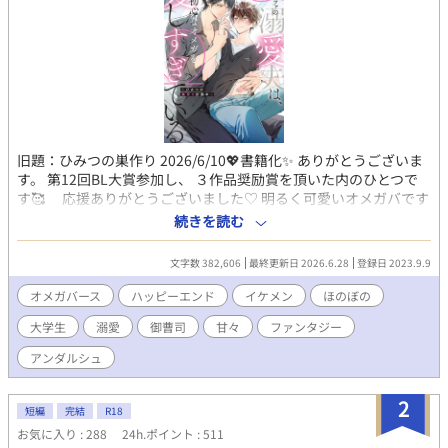
旧題：ひみつの巣作り 2026/6/10💖書籍化✨ ありがとうございま
す。 第12回BL大賞参加し、 ３作品奨励賞を頂いた内のひとつで
す🥰 応援ありがとうございました♡ 明るく可愛いオメガバです
♡ 学生結婚の夫夫🩵 仲良しです(*´艸`*) 【公式あらすじ】 あ
続きを読む
る日突然オメガに変性してしまった、元アルファの慧（けい）。
ヒートになっていたところを、かつてのライバルだった颯（はや
文字数 382,606
最終更新日 2026.6.28
登録日 2023.9.9
て）に助けられ、 そのまま彼と番になり、結婚までしてしまっ
た。 中高生時代によく競い合っていたけれど、夫になった颯は、
オメガバース
ハッピーエンド
イケメン
ほのぼの
あの頃とは違って慧に 優しく、甘く蕩けるような愛をくれる。 慧
大学生
溺愛
御曹司
甘々
ファンタジー
は颯との新婚生活をとても幸せに過ごしていたけれど、ある日ふ
と思った。 ――運命の番だから、相手のことを好きって思いこん
アンダルシュ
じゃってる……？ でもそれは嫌だった。ちゃんと颯と恋をし合
って、しっかり気持ちを積み上げた本 当の夫夫になりたい！ そ
2
うして慧は颯にちゃんと恋をしてもらうべく、とある作戦を始め
短編
完結
R18
る！ 新婚夫夫のあまあまオメガバースBL、ついに書籍化!!
お気に入り : 288
24h.ポイント : 511
◆◇◆ 2023/9/9投稿→9/10BLranking15位♡ 9/14 12位🥰