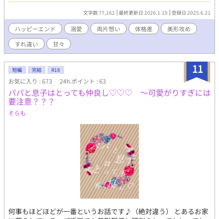
恋人探しを始める。 一途で鈍くておバカなクリフトンが、仲良
文字数 77,162
最終更新日 2026.1.15
登録日 2025.6.21
しの取り巻きA・Bを呆れさせつつ、図らずも暴君を振り回しつ
つ、マクシミリアンからの溺愛に気付くまでのゆるいお話。 《治
ハッピーエンド
溺愛
両片想い
体格差
美形攻め
安の悪い暴君系問題児✕のんきなパシリ系取り巻きCくん》 ※受
すれ違い
甘々
け攻めともに徹頭徹尾一途です。 ※暴君攻めは受けに対しては全
く暴君じゃないです。 ※受けがモブに襲われる(未遂)表現があり
ます。ただし受けは強メンタルな能天気なので全く引きずりませ
11
短編
完結
R18
ん。 ※後半に攻め視点が挟まります。攻めの性格の都合上、地の
お気に入り : 673
24h.ポイント : 63
文の表現が堅苦しくなります。読みづらさをご容赦ください。
パパと息子はとっても仲良し♡♡♡ ～可愛がりすぎには
要注意？？？
そらも
何事もほどほどが一番というお話です♪（絶対違う） とあるお家