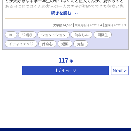
とが大好きな中学一年生のせつはくんと正人くんが、夏休みのと
ある日にせつはくんの友人の一人の男子が初めてできた彼女と先
日『初めてのセックス』をしたとの話を聞いたことから、『セッ
続きを読む
クス』というモノに興味津々になってしまい、 「――ねぇねぇじ
ゃあさぁ、いっそのことオレとまさくんでその『セックス』しち
文字数 14,530
最終更新日 2022.8.4
登録日 2022.8.3
ゃえばいいんじゃないかなっ♡♡♡」 「へ………って、えぇぇぇ
ぇぇぇっせっちゃぁぁん！！？？？？」 なんていうとんでも提案
BL
♡喘ぎ
ショタ×ショタ
幼なじみ
同級生
によって、結局仲良し幼なじみの二人でセックスもとい『ナイシ
イチャイチャ♡
好奇心
短編
完結
ョの遊び♡』をし始め出してちゃって――…♡♡♡ な、イチャラ
ブ話でございます♪ 意外と書いたことのなかったショタ同士の
えちちストーリー（中一はもうショタじゃねぇよっ！？ という
117
件
方がいらっしゃったらすみませんです…）ですが、結局いつもの
ドロドロえろ話だったりしますワハハ笑 ※ R-18エロもので、
1
/ 4
Next
ページ
♡（ハート）喘ぎ満載です。 ※ 素敵な表紙は、pixiv小説用フリ
ー素材にて、『やまなし』様からお借りしました。ありがとうご
ざいます！