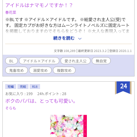
アイドルはナマモノですか！？
春花菜
※BLです ※アイドル×アイドルです。 ※総愛され主人公(受)で
す。 固定カプがお好きな方はムーンライトノベルズに固定ルート
を掲載しておりますのでそちらをどうぞ！ ※大人な表現入ってま
す。（注意書きなく急にはじまります） ※妄想話が入ると様々な
続きを読む
プレイが飛び出すことがあるので、ご注意下さい。 ※誤字、表現
不足は本当に力不足でごめんなさい。 ※不定期更新です 【あらす
文字数 108,289
最終更新日 2023.3.2
登録日 2020.1.1
じ】 幼い頃からキラキラしたものが好きだった市川七瀬（いちか
わななせ）は、母親に連れていってもらったアイドルのコンサー
BL
アイドル×アイドル
愛され主人公
無自覚
トでその世界に憧れてアイドルになることを夢見た。 そして、ア
鬼畜攻め
溺愛攻め
複数攻め
イドルのたまごのチャイドルになったが、口下手で愛想笑いがで
きない七瀬は同期や先輩に「お前はアイドルに向いていない」と
言われる。 そんな中、同じチャイドルでも特別な存在だと言われ
24
短編
完結
R18
ていた相川すばるに出会う。 そこにいるだけで世界がキラキラと
お気に入り : 199
24h.ポイント : 28
しているようなすばるの存在に憧れ、いつか一緒にアイドルにな
ボクのパパは、とっても可愛い。
りたいと目標を持った。 それが叶い、同じアイドルグループとし
てデビューできた。 七瀬、すばる、そして同期で仲良くしていた
そらも
河北渚（かわきたなぎさ）と佐々木葵（ささきあおい）の４人グ
ループだ。 そして、デビューしてから５周年のツアー最終日に初
めてサプライズとして発表されたのは七瀬とすばるが二人で活動
するユニットだった。 驚きいっぱいのコンサートの後で知らされ
たのはグループのファンたちに腐女子が多いことと自分たちをカ