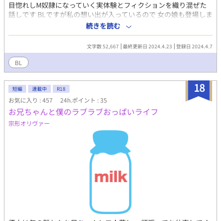
目惚れしM奴隷になっていく実体験とフィクションを織り混ぜた
話しです BLですが私の想い出が入っているので 女の娘も登場しま
す 場所等は変えて有ります 14才から輪姦されていました 両親と
続きを読む
は今も仲良しです 拙い文章ですいません
文字数 52,667
最終更新日 2024.4.23
登録日 2024.4.7
BL
18
短編
連載中
R18
お気に入り : 457
24h.ポイント : 35
お兄ちゃんと僕のラブラブおっぱいライフ
宗形オリヴァー