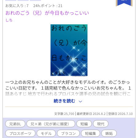
お気に入り : 7
24h.ポイント : 21
おれのごう（兄）が今日もかっこいい
しち
一つ上のお兄ちゃんのことが大好きなモデルのイオ。のごうかっ
こいい日記です。 １話完結で色んなかっこいいお兄ちゃんを。 １
話あらすじ 地方で行われるプロバスケ選手の兄の試合を観に行こ
うとするモデルの弟。 なのに優しい兄はあまり良い顔をしなくて
続きを読む
──？な話。 ２話 休日にふたりでデートする兄弟。モデルの弟は
たくさん服に悩んでオシャレして……甘くて幸せ、な何気ない一
文字数 25,700
最終更新日 2026.8.2
登録日 2026.7.10
日。 ３話 撮影で知り合ったカメラマンとメッセージのやりとりを
する庵。豪と会ってる間も鳴り続ける通知、庵の何気ない告白に
兄弟BL
兄×弟（兄が弟に搦愛）
短編
現代
豪の我慢は……。嫉妬エロあり。 ４話 スーパーに買い物に行く兄
プロスポーツ
モデル
ブラコン
短編集
嫉妬
弟。庵の欲しいものに気付いた豪の行動に好きはまた積み重なり