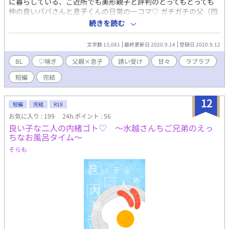
に暮らしている、ご近所でも美形親子と評判のとってもとっても
仲の良いパパさんと息子くんの日常の一コマ♡ ガチガチの父（四
十代）と息子（高校生）の近親相姦のえろ話となっておりますの
続きを読む
で、どうぞご注意してくださいませ。激甘ラブラブな親子です♡
※ R-18エロもので、♡（ハート）喘ぎ満載です。 ※ 素敵な表
文字数 13,081
最終更新日 2020.9.14
登録日 2020.9.12
紙は、pixiv小説用フリー素材にて、『やまなし』様からお借りし
ました。ありがとうございます！
BL
♡喘ぎ
父親×息子
誘い受け
甘々
ラブラブ
短編
完結
12
短編
完結
R18
お気に入り : 199
24h.ポイント : 56
良い子な二人の内緒ゴト♡ ～水越さんちご兄弟のえっ
ちなお風呂タイム～
そらも