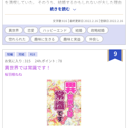
を満喫していた。 そのうち、結婚するかもしれないが大した理由
もないんだろうなあ。 そんなおれに両親が持ってきた結婚話。と
続きを読む
いうか、政略結婚だろ？！
文字数 816
最終更新日 2022.2.16
登録日 2022.2.16
異世界
恋愛
ハッピーエンド
結婚
政略結婚
惚れられた
趣味に生きる
趣味と実益
仲良し
9
短編
完結
R18
お気に入り : 315
24h.ポイント : 78
異世界では常識です！
桜羽根ねね