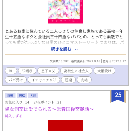
ップルとして妄想されていること！？ そんな仲良しアイドルグル
ープのわちゃわちゃイチャイチャストーリーです。 ✴✴✴ ボイス
ドラマ制作いたしました！ 【キャスト】 市川七瀬:乃木悠星様 相
田すばる:颯様 佐々木葵:乾燥様 河北渚:立知鼎様 登場人物のみんな
がSSRのアイドルとしてお仕事しているラジオ風ボイスドラマや
とあるお家に住んでいる二人っきりの仲良し家族である高校一年
季節のイベントボイスやファンサオフ動画など無料で公開してい
生十五歳なボクと会社員三十四歳なパパとの、とっても素敵でと
ます！ ぜひお聴きください！ 『アイドルはナマモノですか！？』
っても愛がたっぷりな日常のひとコマストーリー♪ つまりは、パ
まとめ一覧 https://ci-
パに激重愛感情ぶつけまくりなしたたか息子くん×けっこうダメ
en.dlsite.com/creator/14620/article/779428 また、有料版となり
続きを読む
ダメなところ多しだけど息子大好きなほわほわパパとの近親相姦
ますがR18ボイスドラマもございます。大変えっちです。ぜひお
えろえろ話でございます♡ 息子×実父に加え、受けのパパの方
聴きください。 【R18BLボイスドラマ】 「ラジオ収録のそのあと
文字数 10,982
最終更新日 2022.8.18
登録日 2022.8.17
が体格良しおなのでそこのところどうぞよろしくです！ あと作中
で①」(SSRラジオ#1)
で相手側に問題があるとはいえ、息子くんが実母であるパパと離
https://harukanasora.booth.pm/items/4423000 SSRの楽曲を作
BL
♡喘ぎ
息子×父
高校生×社会人
大柄受け
婚したママのことを中々に悪く言っておりますのでそこもどうぞ
りました！ ボイスドラマのキャスト様たちがアイドルSSRとして
パパ受け
イチャイチャ♡
短編
完結
ご注意を。 ※ R-18エロもので、♡（ハート）喘ぎ満載です。
歌ってくださってます。 【オリジナル曲】 『sweet
※ 素敵な表紙は、pixiv小説用フリー素材にて、『やまなし』様
candy』/SacredSugar
からお借りしました。ありがとうございます！
https://harukanasora.booth.pm/items/4555564
25
短編
完結
R18
お気に入り : 14
24h.ポイント : 21
処女側室は愛でられる～常春国後宮艶話～
綿入しずる