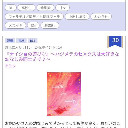
BL
高校生
幼馴染
甘々
フェラチオ／即尺／お掃除フェラ
中出しあり
わからせ
メスイキ
SM
濃密BL
30
短編
完結
R18
お気に入り : 115
24h.ポイント : 14
『ナイショの遊び♡』～ハジメテのセ×クスは大好きな
幼なじみ同士♂で♪～
そらも
お向かいさんの幼なじみで昔からとっても仲が良く、お互いのこ