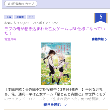
る。 ◇青春BLカップ初参加です(*'ω'*)◇ 書きながらの投稿にな
第2回青春BLカップ
りますが、応援してもらえたら嬉しいですっ！ ※本作品の全文ま
たは一部について、著作権者の許可なく転載・複製・配布・AI学
5
習への利用・音声化・動画化、その他の二次利用を行うことを禁
長編
連載中
R18
止します。
お気に入り : 8,456
24h.ポイント : 255
モブの俺が巻き込まれた乙女ゲームはBL仕様になってい
た！
佐倉真稀
書籍情報
【本編完結：番外編不定期投稿中：3巻9月発売！】平凡な元社
畜、俺、通利一平は乙女ゲーム「星と花と宵闇と」の世界にモブ
のセイアッド・ロアールとして生まれ変わった。俺の幼馴染、ノ
クス・ウースィクは前世の最推しで「星宵」のラスボスで隠し攻
続きを読む
略対象者。そんなノクスをラスボスにしたくない俺は闇落ちから