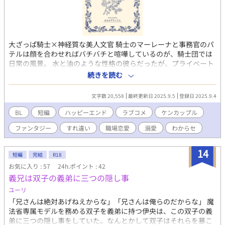
大ざっぱ騎士×神経質な美人文官 騎士のマーレーナと事務官のパ
テルは顔を合わせればバチバチと喧嘩しているのが、騎士団では
日常の風景。 水と油のような性格の彼らだったが、プライベート
ではちょっと様子が違う。二人の秘密は――ラブラブ同棲カップ
続きを読む
ルであること。 しかしある日、マーレーナに王女との婚約の話が
持ち上がる。勝てないと思ったパテルは身を引こうとする
文字数 20,558
最終更新日 2025.9.5
登録日 2025.9.4
が……？ 拙作【惚れ薬の魔法が狼騎士にかかってしまったら】の
世界観ですが、単作で楽しんでいただけます。
BL
短編
ハッピーエンド
ラブコメ
ケンカップル
ファンタジー
すれ違い
職場恋愛
溺愛
わからセ
14
短編
完結
R18
お気に入り : 57
24h.ポイント : 42
義兄は双子の義弟に三つの隠し事
ユーリ
「兄さんは絶対あげねえからな」「兄さんは俺らのだからな」 魔
法省専属モデルを務める双子を義弟に持つ伊央は、この双子の義
弟に三つの隠し事をしていた。なんとかして双子はそれらを暴こ