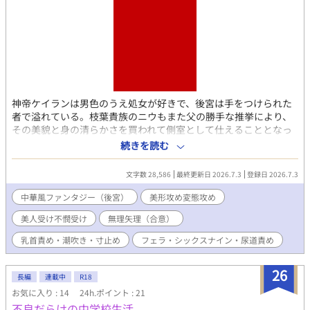
神帝ケイランは男色のうえ処女が好きで、後宮は手をつけられた
者で溢れている。枝葉貴族のニウもまた父の勝手な推挙により、
その美貌と身の清らかさを買われて側室として仕えることとなっ
た。だがしかし、ニウは何がなんでも処女を捧げたくなかった。
続きを読む
「陛下は処女がお好きと聞き及んでおります……！――ならば俺
は、処女のままでいたいのです！」 初夜にて神帝相手に不遜にも
文字数 28,586
最終更新日 2026.7.3
登録日 2026.7.3
詭弁をかました彼は、“処女のままで”末永く愛でられることにな
る。 ・挿入なしで滅茶苦茶にされる処女受けの話。挿入以外はす
中華風ファンタジー（後宮）
美形攻め変態攻め
る ・ハーレム要素あり。他の受けと話したり他の受けの話をした
美人受け不憫受け
無理矢理（合意）
り他の受けは抱いていたりする。性描写は主人公のみ。受け同士
仲良し
乳首責め・潮吹き・寸止め
フェラ・シックスナイン・尿道責め
26
長編
連載中
R18
お気に入り : 14
24h.ポイント : 21
不良だらけの中学校生活