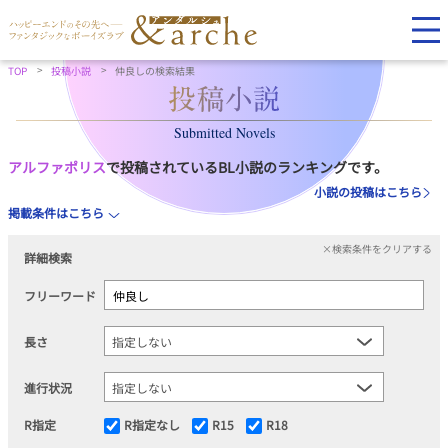
TOP
投稿小説
仲良しの検索結果
Submitted Novels
アルファポリス
で投稿されているBL小説のランキングです。
小説の投稿はこちら
掲載条件はこちら
×検索条件をクリアする
詳細検索
フリーワード
長さ
進行状況
R指定
R指定なし
R15
R18