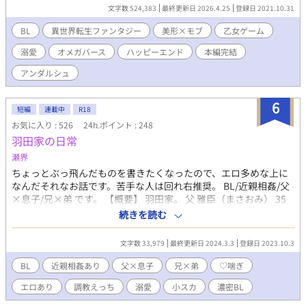
救おうと努力を重ねる。おかげで俺とノクスは超仲良し。そんな
文字数 524,383
最終更新日 2026.4.25
登録日 2021.10.31
中、衝撃の事実が発覚！ え？ 第2の性がある？ それってオメ
ガバースっていうんじゃね？ それってもう、乙女ゲーじゃな
BL
異世界転生ファンタジー
美形×モブ
乙女ゲーム
く……BLゲーだろ！？ 基本コメディ色多めです。※が付く話は
溺愛
オメガバース
ハッピーエンド
本編完結
背後注意。※第9回BL小説大賞応援ありがとうございました。お
かげさまで奨励賞いただきました。 ※R5.7.5書籍化に伴いタイ
アンダルシュ
トル変更（旧題:モブの俺が巻き込まれた乙女ゲームはいつの間に
かBLゲームになっていた！）※アンダルシュノベルズｂにて書籍
6
刊行。皆様の応援のおかげです！ ありがとうございました。※
短編
連載中
R18
章位置変更 冒険者として活動開始！(10～12歳）をクエストの
お気に入り : 526
24h.ポイント : 248
前に差し込みました。クエスト以下14歳までを魔の森での冒険者
羽田家の日常
活動に章変更いたしました。
瀬界
ちょっとぶっ飛んだものを書きたくなったので、エロ多めな上に
なんだそれなお話です。苦手な人は回れ右推奨。 BL/近親相姦/父
×息子/兄×弟 です。 【概要】 羽田家。 父 雅臣（まさおみ） 35
歳。IT社長、185センチ、筋肉質。 長男 玲（れい）16歳。高校2
続きを読む
生、176センチ、文武両道。 次男 勇（ゆう）8歳。小学３年生、
128センチ、天然。 ぼくのお家は、おっきくて優しいパパと頭が
文字数 33,979
最終更新日 2024.3.3
登録日 2023.10.3
良くてなんでも教えてくれるお兄ちゃんの3人家族です。生まれた
時からママはいないけど、優しいパパとお兄ちゃんがたくさんか
BL
近親相姦あり
父×息子
兄×弟
♡喘ぎ
まってくれるので、毎日たのしいです。 ぼくの家にはたくさんの
エロあり
調教えっち
溺愛
小スカ
濃密BL
ルールがあるけど、これはぼくを守るためで家族みんなが仲良し
のためのひけつ？なんだって！ 自分たちだけのとくべつだから、