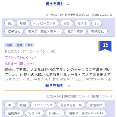
うとするけれど、伊央と謎の関係性を持つカメラマンの邪魔が入
続きを読む
ったりでなかなか上手くいかなくて…？？ 「兄さん大好き！」
「大好き兄さん！」モデルの双子の義弟×十二歳年上の義兄「二
文字数 32,719
最終更新日 2026.2.6
登録日 2026.1.31
人いっぺんは無理です」ーー今日も三人は仲良しです。
BL
短編
ハッピーエンド
溺愛
モデル
3p
双子攻め
義兄弟（義弟×義兄）
義弟×義兄
義兄弟BL
15
短編
完結
R18
お気に入り : 37
24h.ポイント : 42
すわっぴんぐっ！
丸井まー（旧：まー）
結婚して五年。ノエルは伴侶のアランとのセックスに不満を抱い
ていた。 仲良しのお隣さんであるベルナールと二人で酒を飲んで
いる時に、ベルナールからとある提案をされた。 男前マッチョ軍
人✕可愛い系事務員。 ※スワッピングです！ ※ムーンライトノベ
続きを読む
ルズさんでも公開しております。
文字数 6,662
最終更新日 2026.4.13
登録日 2026.4.13
BL
短編
スワッピング
男前✕可愛い系
背面駅弁
結腸責め
乳首イキ
お漏らし
寝取り・寝取られ・NTR