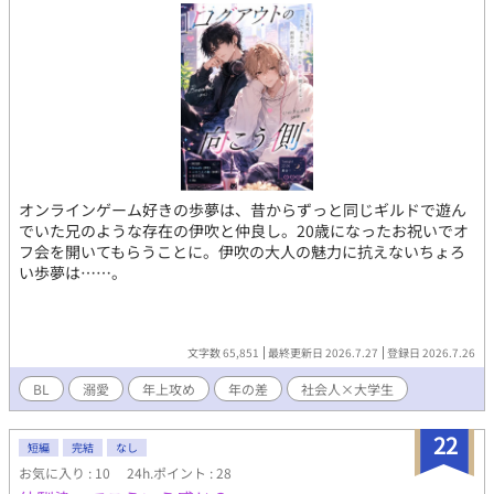
オンラインゲーム好きの歩夢は、昔からずっと同じギルドで遊ん
でいた兄のような存在の伊吹と仲良し。20歳になったお祝いでオ
フ会を開いてもらうことに。伊吹の大人の魅力に抗えないちょろ
い歩夢は……。
文字数 65,851
最終更新日 2026.7.27
登録日 2026.7.26
BL
溺愛
年上攻め
年の差
社会人×大学生
22
短編
完結
なし
お気に入り : 10
24h.ポイント : 28