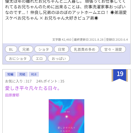
優太は年の離れたお兄ちゃんと二人暮し。 頑張ってお仕事してく
れてるお兄ちゃんのために出来ることは、炊事洗濯家事おっぱい
なのです...！ 仲良し兄弟のほのぼのアットホームエロ！ ☀️弟溺愛
スケベお兄ちゃん × お兄ちゃん大好きピュア弟☀️
文字数 42,460
最終更新日 2021.8.28
登録日 2020.6.4
BL
兄弟
ショタ
日常
乳首責め多め
甘々・溺愛
おにショタ
エロ
おっぱい
19
短編
完結
R18
お気に入り : 317
24h.ポイント : 35
愛しき平々凡々たる日々。
田原摩耶