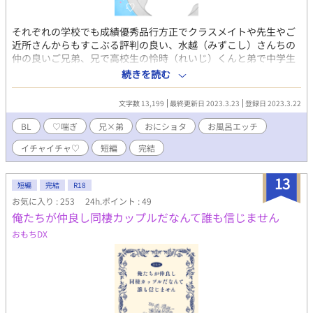
それぞれの学校でも成績優秀品行方正でクラスメイトや先生やご
近所さんからもすこぶる評判の良い、水越（みずこし）さんちの
仲の良いご兄弟、兄で高校生の怜時（れいじ）くんと弟で中学生
な翼（つばさ）くんの『とってもと～っても仲良し♡』な、両親
続きを読む
にも内緒な秘密の夜のやり取りのお話です♪ タイトルの通り仲良
しな実の兄弟の二人がお風呂の中でこれでもかとイチャイチャス
文字数 13,199
最終更新日 2023.3.23
登録日 2023.3.22
ケベえっちしてるだけのお話となっておりますので、そこのとこ
ろどうぞご注意を！ ※ R-18エロもので、♡（ハート）喘ぎ満載
BL
♡喘ぎ
兄×弟
おにショタ
お風呂エッチ
です。 ※ 素敵な表紙は、pixiv小説用フリー素材にて、『やまな
イチャイチャ♡
短編
完結
し』様からお借りしました。ありがとうございます！
13
短編
完結
R18
お気に入り : 253
24h.ポイント : 49
俺たちが仲良し同棲カップルだなんて誰も信じません
おもちDX