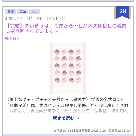
──。仲良し兄弟の顔をしながら、ひっそりと恋を育むふたり。
５話 二人でいる時に庵を庇って怪我をする豪。 無理はしない、と
28
長編
完結
なし
言いながらいつも通り試合に出る豪に庵は──。 弟によるごう
お気に入り : 132
24h.ポイント : 21
（兄）かっこいいシリーズ、一旦最終話です。情緒エロ？あり。
【完結】恋い慕うは、指先から〜ビジネス仲良しの義弟
に振り回されています〜
紬木莉音
〈策士なギャップ王子×天然たらし優等生〉 学園の名物コンビ
『日南兄弟』は、実はビジネス仲良し関係。どんなに冷たくされ
ても初めてできた弟が可愛くて仕方がない兄・沙也は、堪え切れ
ない弟への愛をSNSに吐き出す日々を送っていた。 ある日、沙也
続きを読む
のアカウントに一通のリプライが届く。送り主である謎のアカウ
ントは、なぜか現実の沙也を知っているようで──？ 隠れ執着攻
文字数 91,153
最終更新日 2025.8.29
登録日 2025.8.4
め×鈍感受けのもだキュンストーリー♡ いつもいいねやお気に入