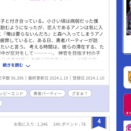
息子と付き合っている。小さい頃は病弱だった僕
に励むようになったが、恋人であるアノンは気に入
と『俺は要らないんだろ』と森へ入ってしまうアノ
疲弊していると、ある日、勇者パーティーが訪
たいと言う。 考える時間は、彼らの滞在する、た
村中が反対をして――――。 神官を目指す村の子
より自業自得？ 本編三万文字くらい。12話で完
続きを読む
いぶコメディ寄り。 サクッとお読みいただけると
キング最高17位、いただきました！本作を読んで頂
文字数 56,396
最終更新日 2024.1.19
登録日 2024.1.10
ッピーエンド
勇者パーティー
ざまぁ？
4
お気に入り : 1,346
24h.ポイント : 78