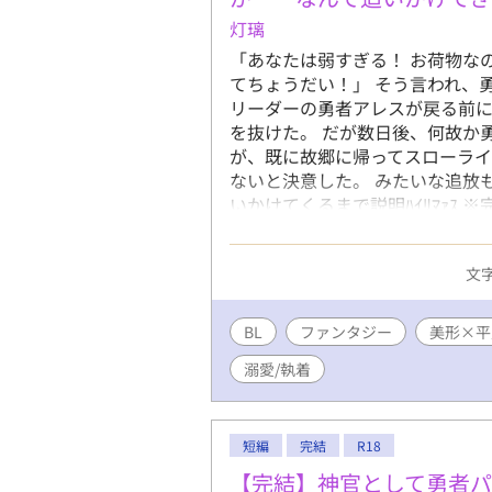
灯璃
「あなたは弱すぎる！ お荷物な
てちょうだい！」 そう言われ、
リーダーの勇者アレスが戻る前
を抜けた。 だが数日後、何故か
が、既に故郷に帰ってスローラ
ないと決意した。 みたいな追放
いかけてくるまで説明ﾊｲﾘﾏｧｽ
ました！ シレッとBL大賞に応
ます！
文字
BL
ファンタジー
美形×平
溺愛/執着
短編
完結
R18
【完結】神官として勇者パ