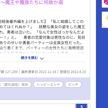
り～魔王や魔族たちに何故か溺
8 完結後番外編を上げました】 「私と結婚してこの
めてはくれぬか？」 妖艶な美女の姿をした魔王
れ、勇者は泣いた。 「なんで女性ばっかなんだよ
ー！」と。 勇者の恋愛対象は男性なのに、見目
ありのせいか勇者パーティーは全員女性だった。
り着くまで、パーティーの女性たちに毎晩夜這
れて女性不信マックスになっていた勇者。 これ
続きを読む
に殺してもらうしかないとまで思いつめて魔王城
、魔王まで女性でしかも勇者に求婚してくる始
は絶望したが、魔王の元の姿は男性型で、しかも
数 127,209
最終更新日 2022.12.18
登録日 2022.8.20
と知って？ 元の姿は背が低めの少年魔王（変化
レはでかい）+魔族とか魔物×顔はイケメンだけ
マッチョな童貞処女ビッチ勇者。 魔族や魔物は
王（変化自在）攻め
ハッピーエンド
ビッチ
きで、その者に従う傾向がある。勇者は妄想をこ
ていろんな男性に愛されたいと強く願っていたか
魔族、魔物にめちゃくちゃ愛されるようになる。
レ。誰もが書いてる設定での安定のハッピーエン
5