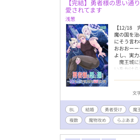
【完結】勇者様の思い通
愛されてます
浅葱
【12/1
魔の国を治
にそう言わ
おおおーー
よし、実力
魔王城に辿
いをかけら
はもう魔王
に着いたら
末。 勇者
文字
変化が得意
が得意。ア
BL
結婚
勇者受け
どムキムキ
魔
強い者が好
複数
魔物攻め
らぶあま
じらせ過ぎ
ら、魔王、
超テンプ