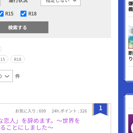
嫌
義
R15
R18
断
り
R15
R18
件
1
お気に入り : 699
24h.ポイント : 326
な恋人」を辞めます。～世界を
守ることにしました～