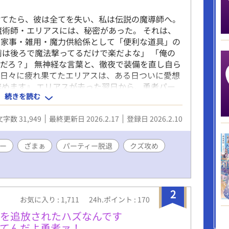
捨てたら、彼は全てを失い、私は伝説の魔導師へ。
魔術師・エリアスには、秘密があった。 それは、
、家事・雑用・魔力供給係として「便利な道具」の
前は後ろで魔法撃ってるだけで楽だよな」 「俺の
だろ？」 無神経な言葉と、徹夜で装備を直し自ら
る日々に疲れ果てたエリアスは、ある日ついに愛想
辞めます』 エリアスが去った翌日から、勇者パー
続きを読む
飯、腐るアイテム、機能しない防御。 一方、エリ
、国宝級の魔導師として華麗に転身し、正当な評価
文字数 31,949
最終更新日 2026.2.17
登録日 2026.2.10
は、自分の価値に気づいた受けが幸せになり、全て
も捨てて「狂犬」のような執着を見せるまでの、再
クズ勇者の転落劇】 ※攻めへのざまぁ要素（曇ら
ー
ざまぁ
パーティー脱退
クズ攻め
度低め／精神的充足度高め ※最後の最後に、攻め
す。 全8話。
2
お気に入り : 1,711
24h.ポイント : 170
を追放されたハズなんです
てんだよ勇者ァ！