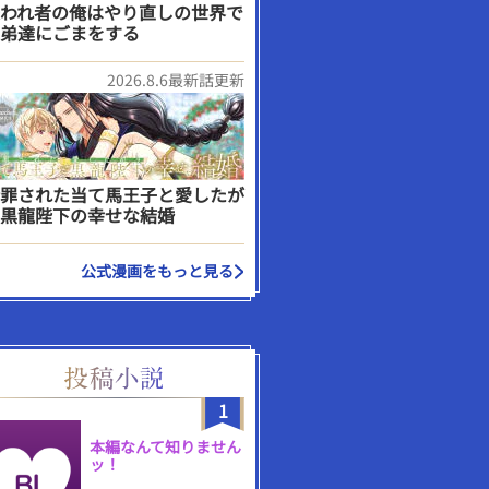
われ者の俺はやり直しの世界で
弟達にごまをする
2026.8.6最新話更新
罪された当て馬王子と愛したが
黒龍陛下の幸せな結婚
公式漫画をもっと見る
1
本編なんて知りません
ッ！