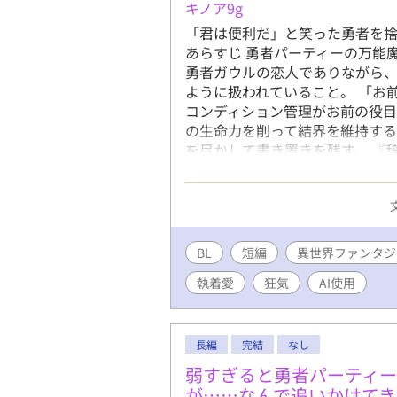
キノア9g
「君は便利だ」と笑った勇者を
あらすじ 勇者パーティーの万能
勇者ガウルの恋人でありながら
ように扱われていること。 「お
コンディション管理がお前の役目
の生命力を削って結界を維持す
を尽かして書き置きを残す。 『
ティーは地獄に落ちた。 不味い
アスは隣国の公爵に見初められ
と敬意を与えられていた。 これ
を失った攻めがプライドも聖剣
構築の物語。 【勇者×魔導師／
BL
短編
異世界ファンタジ
せ）がメインの作品です。 ※糖
執着愛
狂気
AI使用
は受けの忠実な「番犬」になりま
長編
完結
なし
弱すぎると勇者パーティー
が……なんで追いかけてき