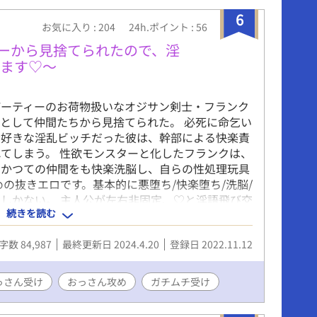
ィーを追放されたルーカス・フォリン。 絶望した
、前回魔王が君臨していた火山の噴火口から身投
6
お気に入り : 204
24h.ポイント : 56
が、そこはマグマではなく、世界のどこかに存在
伝説の「若返りの泉」だった！ 見た目が十八歳く
ティーから見捨てられたので、淫
返ってしまったルーカスは、心は四十代の老兵の
します♡〜
を引退する。 そして一年後、 戦いから身を引い
離れた掘っ建て小屋にひっそりと暮らすルーカス
パーティーのお荷物扱いなオジサン剣士・フランク
王を討伐し凱旋した元主人のラーティが訪れる。
として仲間たちから見捨てられた。 必死に命乞い
まったルーカスを見たラーティに、「──ルーカ
大好きな淫乱ビッチだった彼は、幹部による快楽責
いる、お前は何者だ？」と問われ、更にはルーカ
てしまう。 性欲モンスターと化したフランクは、
を聞かれてしまって！？ ＊主従関係が織り成すＢ
、かつての仲間をも快楽洗脳し、自らの性処理玩具
ンタジーです。
の抜きエロです。基本的に悪堕ち/快楽堕ち/洗脳/
しかない。 主人公が左右非固定、♡と淫語飛び交
続きを読む
/ぬるめの小スカ/軽度のチンカス描写注意。
ズにて先行掲載済みの作品です。完結済みのため、一
字数 84,987
最終更新日 2024.4.20
登録日 2022.11.12
。 【主人公】 フランク…ヤリチンでビッチなゲ
クソ野郎。 【お相手一覧】 魔王軍幹部の高慢触
士×主人公(襲い受)/主人公×ノンケ妻子持ち騎士団
っさん受け
おっさん攻め
ガチムチ受け
主人公の配下×ウブな生真面目ガチムチ神官(挿入無
勇者(本番行為は同人誌版に収録)