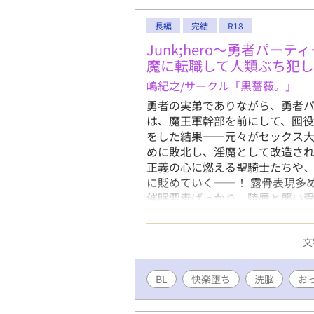
由にパーテ
ルーカスは
長編
完結
R18
げする──
するという
Junk;hero〜勇者パー
らいまで若
魔に転職して人類ぶち犯
まま冒険者
嶋紀之/サークル「黒薔薇。」
て、町から
勇者の実弟でありながら、勇者
の元に、魔
は、魔王軍幹部を前にして、囮役
若返ってし
をした結果――元々がセックス
スの小屋に
めに敗北し、淫魔として改造され
スの居場所
正義の心に燃える聖騎士たちや
Ｌラブファ
に貶めていく――！ 露骨表現多め
催眠要素ばっかり。陵辱と襲い受
うハード系エロ、濁点喘ぎ、精飲
※pixiv、ムーンライトノベル
文
日一話ずつ毎日投稿していきます
イ。性格はお気楽な快楽主義者。
手男(リバ)/童貞な騎士団モブ兵
BL
快楽堕ち
洗脳
お
長/高飛車青年魔導師×主人公/
し)/主人公×女好きクズな兄貴の