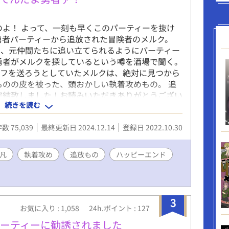
のよ！ よって、一刻も早くこのパーティーを抜け
勇者パーティーから追放された冒険者のメルク。
に、元仲間たちに追い立てられるようにパーティー
勇者がメルクを探しているという噂を酒場で聞く。
イフを送ろうとしていたメルクは、絶対に見つから
ものの皮を被った、頭おかしい執着攻めもの。 追
 ※完結致しました！お読みいただきありがとうござい
続きを読む
募していました！良ければ投票よろしくおねがいし
数 75,039
最終更新日 2024.12.14
登録日 2022.10.30
凡
執着攻め
追放もの
ハッピーエンド
3
お気に入り : 1,058
24h.ポイント : 127
ーティーに勧誘されました