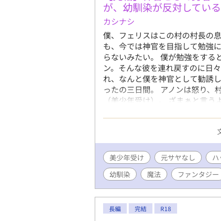
が、幼馴染が反対している
カシナシ
僕、フェリスはこの村の村長の
も、今では神官を目指して勉強
らないみたい。 僕が勉強をする
ン。そんな彼を連れ戻すのに日々
れ、なんと僕を神官として勧誘し
ったの三日間。 アノンは怒り、
（美少年受け）。 ざまぁと言う
結。 番外編二万文字くらい。だ
思います。 ※女性向けHotラン
きありがとうございます。
美少年受け
元サヤなし
ハ
幼馴染
魔法
ファンタジー
長編
完結
R18