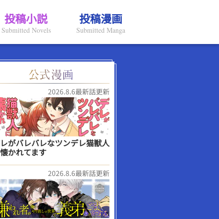
投稿小説
投稿漫画
Submitted Novels
Submitted Manga
2026.8.6最新話更新
レがバレバレなツンデレ猫獣人
懐かれてます
2026.8.6最新話更新