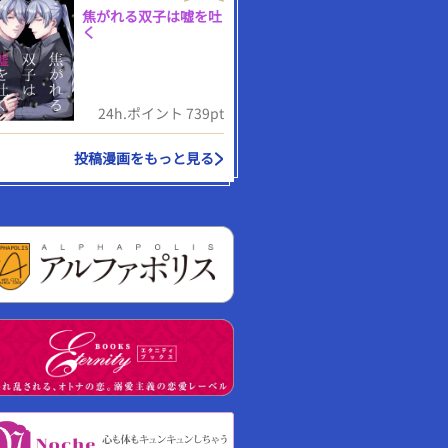
焦がれる双子は嘘を吐
く
24h.ポイント 739pt
投稿漫画をもっと見る