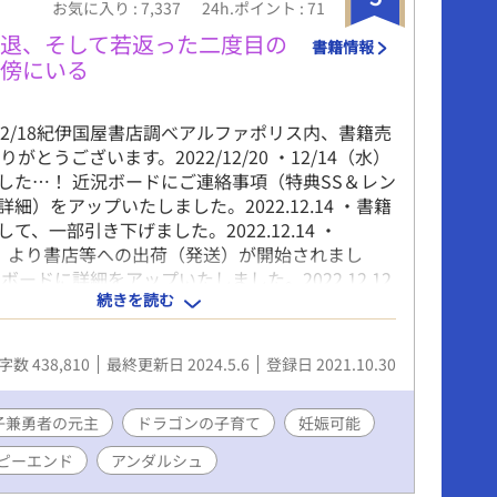
お気に入り : 7,337
24h.ポイント : 71
魔王とのらぶえち（変化あり）あり、魔族や魔物
ちもあり。小スカとか二輪挿しもあるし、ありえ
引退、そして若返った二度目の
書籍情報
からの出産もあるよ（ぉぃ 公開セッ／総受け／巨
の傍にいる
腸責め／複数攻め／尿道責め／小スカ／拡張／二
首責め／触手責め／駅弁／出産あり 注：勇者以外
～12/18紀伊国屋書店調べアルファポリス内、書籍売
写もあります。そちらには注意書きを改めて入れ
りがとうございます。2022/12/20 ・12/14（水）
2 表紙のイラストはNEOZONE様に描いていただき
した…！ 近況ボードにご連絡事項（特典SS＆レン
魔王（エリーアス）と勇者（クルト）と侍従長
細）をアップいたしました。2022.12.14 ・書籍
）です！ 美麗イラストめちゃくちゃ嬉しいで
て、一部引き下げました。2022.12.14 ・
1 fujossyの「第三回 fujossy小説大賞」に参加し
（月）より書店等への出荷（発送）が開始されまし
正更新していきますのでよろしくー
ボードに詳細をアップいたしました。2022.12.12
ossy.jp/books/25823
続きを読む
大賞、ファンタジーＢＬ賞を受賞。2021.12.24
ポリスさまのレーベル「アンダルシュ」HPに出荷
されました…！2022.11.22 【出荷予定「12月12
字数 438,810
最終更新日 2024.5.6
登録日 2021.10.30
なります。 ◎出荷（発送）となりますので地域や
ては数日かかるところもあるようです。 アンダル
 https://andarche.alphapolis.co.jp/ ーー
子兼勇者の元主
ドラゴンの子育て
妊娠可能
ーーーーーーーーーーーーーーーーーーーー 産ま
ピーエンド
アンダルシュ
り仕えてきた王子兼勇者のラーティに、老いを理