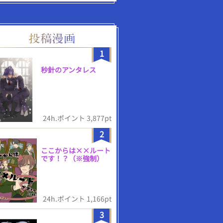
1
秒針のアンタレス
24h.ポイント 3,877pt
2
ここからは××ルート
です！？（※強制）
24h.ポイント 1,166pt
3