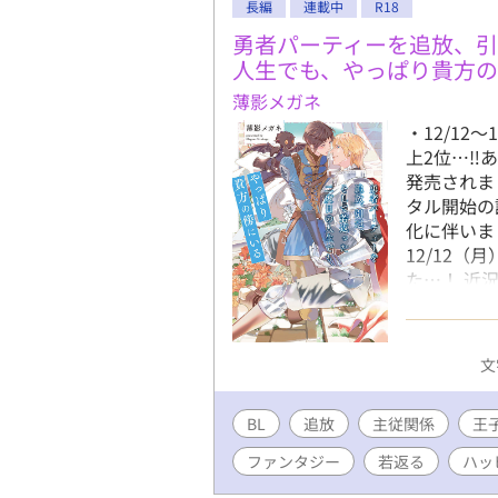
長編
連載中
R18
ドです。 
とのらぶえ
勇者パーティーを追放、
ないところ
人生でも、やっぱり貴方
根攻め／結
薄影メガネ
輪挿し／乳
・12/12
がされる描
上2位…‼あ
ます～ 9/
発売されま
ました！ 
タル開始の詳
（イオール
化に伴いまし
す！！ 12/
12/12
ます！ 修
た…！ 近況
https://fuj
・第9回ＢＬ
・アルファ
予定日が公開
文
日頃」】と
場所によっ
BL
追放
主従関係
シュHPはこちら↓
王
ーーーーー
ファンタジー
若返る
ハッ
れたときよ