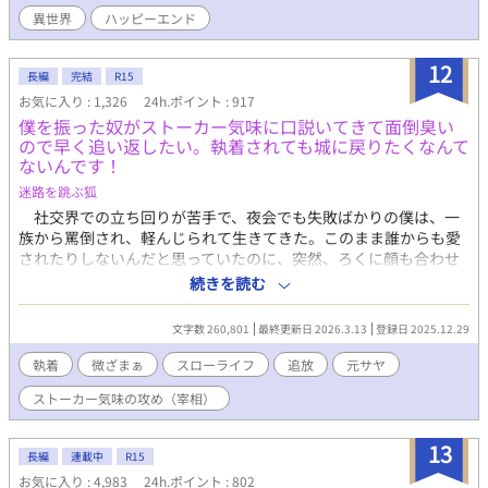
ます！
異世界
ハッピーエンド
12
長編
完結
R15
お気に入り : 1,326
24h.ポイント : 917
僕を振った奴がストーカー気味に口説いてきて面倒臭い
ので早く追い返したい。執着されても城に戻りたくなんて
ないんです！
迷路を跳ぶ狐
社交界での立ち回りが苦手で、夜会でも失敗ばかりの僕は、一
族から罵倒され、軽んじられて生きてきた。このまま誰からも愛
されたりしないんだと思っていたのに、突然、ろくに顔も合わせ
てくれない公爵家の宰相様と婚約することになってしまう。 だ
続きを読む
けど、婚約なんて名ばかりで、会話を交わすことはなく、同じ王
城にいるはずなのに、顔も合わせない。 それでも、公爵家の役
文字数 260,801
最終更新日 2026.3.13
登録日 2025.12.29
に立ちたくて頑張ったつもりだった。夜遅くまで魔法のことを学
び、必要な魔法も身につけ、正式に婚約が発表される日を楽しみ
執着
微ざまぁ
スローライフ
追放
元サヤ
にしていた。 けれど、ある日僕は、公爵家と王家を害そうとし
ストーカー気味の攻め（宰相）
ているのではないかと疑われてしまう。 否定しても誰も聞いて
くれない。それが原因で婚約するという話もなくなり、僕は幽閉
されることが決まる。 ほとんど話したことすらない、僕の婚約
13
長編
連載中
R15
者になるはずだった宰相様は、これまでどおり、ろくに言葉も交
お気に入り : 4,983
24h.ポイント : 802
わさないまま、「婚約は考え直すことになった」とだけ告げて去