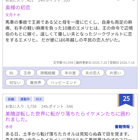
奥様の初恋
文月ナオ
馬車の事故で王弟である父と母を一度に亡くし、自身も両足の麻
痺、右手の軽い麻痺を負った10歳のエメリヒは、王の命令で辺境
伯のもとに嫁ぐ。逞しくて優しい夫となったジークヴァルトに恋
をするエメリヒ。 だが彼には6年越しの平民の恋人がいた。
文字数 43,098
最終更新日 2026.7.20
登録日 2026.7.16
BL
王命
政略結婚
年の差
夫の恋人
片思い
切ない
異世界
ハッピーエンド
25
長編
連載中
R18
お気に入り : 3,758
24h.ポイント : 546
美醜逆転した世界に転がり落ちたらイケメンたちに囲わ
れました。
赤牙
書籍情報
ある日、土手から転げ落ちたカオルは見知らぬ森で目を覚ます。
森を彷徨い出会ったイケメンに助けられて異世界ほのぼのスロー