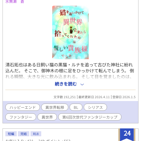
水無瀬 蒼
清石拓也はある日飼い猫の黒猫・ルナを追って古びた神社に紛れ
込んだ。 そこで、御神木の根に足をひっかけて転んでしまう。 倒
れる瞬間、大きな光に飲み込まれる。 そして目を覚ましたのは、
遺跡の中だった。 体調の悪い拓也を助けてくれたのは貴族のレオ
続きを読む
ニス・アーゼンハイツだった。 2026.1.5〜
文字数 192,251
最終更新日 2026.4.11
登録日 2026.1.5
ハッピーエンド
異世界転移
BL
シリアス
ファンタジー
異世界
第6回次世代ファンタジーカップ
24
短編
完結
R18
お気に入り : 421
24h.ポイント : 553