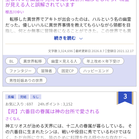
が見える人と誤解されています
ゆる美辞麗句を並び立てたくなるくらいに美しい姿かたちなの
だ！ 当然ながらボクもそのビジュアルにノックアウトされた。 ネ
根古川ゆい
ップリももちろんコンプリートしたし、アクスタももちろん手に
転移した異世界でアキトが出会ったのは、ハルという名の幽霊
入れた！ そんなボクの推しジルベスターは、その無表情のせいで
だった。優しいハルに異世界事情を教えてもらいながら領都を目
「人を馬鹿にしている」「心がない」「冷酷」といわれ、悪役令
指し、何とか無事に冒険者になることができた。この世界でも異
息と呼ばれていた。 でもボクにはわかっていた。全部誤解なんだ
質な幽霊が見える力は誰にも内緒――の筈だったのに、何でこう
続きを読む
って。 ジルベスターは優しい人なんだって。 あの無表情の下には
なった。 この世界にはかつて精霊がいて、今では誰も見ること
確かに温かなものが隠れてるはずなの！ なのに誰もそれを理解し
はできず話すこともできない。うっかりハルに話しかけているの
文字数 3,324,696
最終更新日 2026.8.7
登録日 2021.12.17
ようとしなかった。 そして最後に断罪されてしまうのだ！あのピ
を見られてから、精霊が見える人認定されたアキトの異世界生
ンク頭に惑わされたあんぽんたんたちのせいで！！ ジルベスター
活。 ※幽霊は出てきますが、オカルト要素は強くないです ※
BL
異世界転移
幽霊×見える人
年上攻め×年下受け
が断罪されたときには悔し涙にぬれた。 なんとかジルベスターを
恋愛要素が出てくるまでは長いです
救おうとすべてのルートを試し、ゲームをやり込みまくった。 で
ファンタジー
冒険者
固定CP
ハッピーエンド
も何をしてもジルベスターは断罪された。 ボクはこの世界で大声
男性妊娠ありの世界
で叫ぶ。 ボクのお義兄様はカッコよくて優しい最高のお義兄様な
んだからっ！ ゲームの世界ならいざしらず、このボクがついてる
からには断罪なんてさせないっ！ 最高に可愛いハイスぺモブ令息
3
長編
完結
なし
に転生したボクは、可愛さと前世の知識を武器にお義兄さまを守
お気に入り : 697
24h.ポイント : 3,152
りますっ！ ※表紙その他のイラストはAIにて作成致しておりま
【完】六番目の眷属は神の台所で愛される
す。（文字指定のみで作成しております） ⭐︎⭐︎⭐︎ ご拝読頂きありが
とうございます！ コメント、エール、いいねお待ちしております
さくなん
♡ 「もう我慢なんてしません！家族からうとまれていた俺は、家
神エリオスが治める天界には、十二人の眷属が暮らしている。 そ
を出て冒険者になります！」書籍発売中！ 連載続いておりますの
の六番目に生まれたシンは、戦いや役目に秀でているわけではな
で、そちらもぜひ♡
く、ただ台所に立ち、皆のために料理を作る穏やかな存在だっ