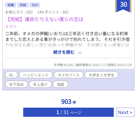
いろ気にするタイプ。 陽介と二人だと、よくしゃべる。
30
を、自分を養ってくれるアルファとしか見ていなかった。そんな
短編
完結
R18
冷静に見えて天然。 ☆岬陽介 【身長】170cm 【体重】
オメガに怒りと失望を覚えた拓真は、二度とオメガと関わらない
お気に入り : 592
24h.ポイント : 383
63kg 【誕生日】8月31日（おとめ座） 【血液型】Ｏ型 【部活】
と心に決めて帰国したものの、そこには訳ありオメガの青年がい
【完結】運命たりえない僕らの恋は
水泳部 【容姿】明るめの茶髪（ほぼ金髪）。 野性的な顔
て･･･。 「toma」 学生時代から付き合っていた恋人、真琴と晴れ
立ちのイケメン。 褐色肌。水泳部の１年生では一番筋肉
ミヅハ
て結婚することが決まった当麻はある日突然、真琴から別れを切
質 【性格】典型的陽キャ。お調子者だがすぐテンパる。
二年前、オメガの伊織(いおり)は三年近く付き合い番になる約束
り出される。その理由は『運命の番』と出会ってしまったから。
裏表のない性格で、バカ正直。優しい。 割と脊髄反射で
までした恋人とある事がきっかけで別れてしまう。 それを引き摺
一方的に別れを告げられ、それでもまだ真琴を愛している当麻は
生きてる 恋愛にだけはむちゃくちゃビビり。
りながらも新しい恋に出会った伊織だが、その彼にも一年後には
真琴の元へ行くも、既に真琴は運命の番と駆け落ちしていた。
〜〜〜〜〜〜〜 ※特殊設定（ふんどし、全裸生活、神事など）を
振られ、以降付き合う人すべてと同じ理由で別れる事に。 何度も
「others」 教師になって5年目の春。その子は突然僕の前に現れ
続きを読む
含みますのでご注意ください！ ～～～～～～～ すでに完結まで執
続いて傷付いた伊織は、これなら誰も好きにならない方がマシだ
た。その子は元気いっぱいのオメガの子で、アルファの僕は担任
筆済みですので、最後までお楽しみいただけます！
と諦め自分の〝ジンクス〟を頼ってくる相手に応えていた。 そん
はおろか教科担当にもならないはずなのに、その子は飽きもせず
文字数 90,091
最終更新日 2026.7.2
登録日 2026.5.29
なある日、酔っ払った伊織が一人道端で座り込んでいると、心配
毎日僕に挨拶をしに来てくれる。そんなその子のことが、いつし
してくれたらしい一人のイケメンアルファに声をかけられる。 穏
か気になり始めて･･･。
BL
ハッピーエンド
オメガバース
大学生×大学生
やかで優しいイケメンに、危ないからうちにおいでと誘われて悩
年下攻め
年上受け
溺愛
んだ末に頷いた伊織だが、その翌日、恋人になって欲しいと請わ
れ溜め息をついた。 所詮コイツも他の奴と同じかと。 半ばヤケク
ソな気持ちでそう思った伊織だが、どうしてかイケメンは伊織を
903
件
甘やかし、本当の恋人のように扱ってきて――。 包容力抜群のイ
ケメン年下アルファ‪‪✕‬恋愛を諦めている年上オメガ ※印は性的描
1
/ 31
Next
ページ
写あり