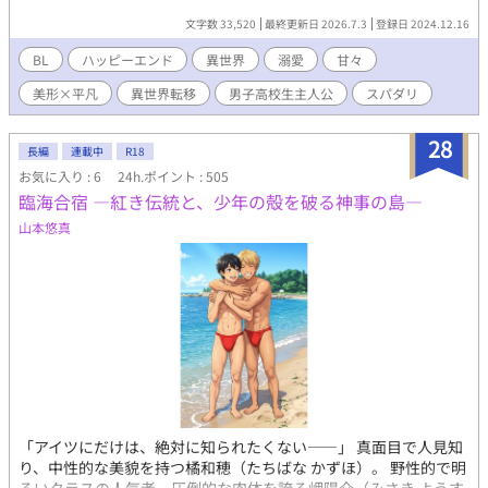
け の、お話です。 攻めが出てくるまでちょっとかかります。
文字数 33,520
最終更新日 2026.7.3
登録日 2024.12.16
BL
ハッピーエンド
異世界
溺愛
甘々
美形×平凡
異世界転移
男子高校生主人公
スパダリ
28
長編
連載中
R18
お気に入り : 6
24h.ポイント : 505
臨海合宿 ―紅き伝統と、少年の殻を破る神事の島―
山本悠真
「アイツにだけは、絶対に知られたくない――」 真面目で人見知
り、中性的な美貌を持つ橘和穂（たちばな かずほ）。 野性的で明