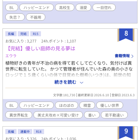
見つけた王子の側には可憐な女の子。彼女が彼に寄り掛かって二
人がキスをしている。 その瞬間、目の前が真っ黒になった。もう
BL
ハッピーエンド
高校生
溺愛
一目惚れ
無理だ。俺がスイッチが切れたようにその場に立ち尽くした、そ
失恋？
不器用
の時だった。前にいる彼から聞いたこともない怒声が俺の耳に届
いたのは。 ⚪︎佐藤玲央……微笑みの王子と呼ばれ、常に笑顔を絶
やさない。物腰柔らかな姿勢に男女問わずモテる ⚪︎中田真……両
8
長編
完結
R15
親の転勤で引っ越してきた転校生。平凡な容姿で口が悪いがクラ
お気に入り : 3,277
24h.ポイント : 1,107
スに馴染めず誰とも話さないので王子しか知らないし、これから
【完結】優しい庭師の見る夢は
も多分バレない ※全四話、予約投稿済み。 本編に攻めの名前が出
てこないの書き終わってから気が付いた。3/16タイトル少し変更
エウラ
書籍情報
しました。 ※後日談を3/25に投稿予定←しました。Rを書くかは
植物好きの青年が不治の病を得て若くして亡くなり、気付けば異
まだ悩み中
世界に転生していた。 かつて管理者が住んでいた森の奥の小さな
ロッジで１５歳くらいの体で目覚めた樹希(いつき)は、前世の知
識と森の精霊達の協力で森の木々や花の世話をしながら一人暮ら
続きを読む
しを満喫していくのだが･･･。 ※主人公総受けではありません。
精霊達は単なる家族・友人・保護者的な位置づけです。お互いが
文字数 181,730
最終更新日 2026.6.10
登録日 2023.6.3
そういう認識です。 基本的にほのぼのした話になると思います。
息抜きです。不定期更新。 ※タグには入れてませんが、女性もい
BL
ハッピーエンド
ほのぼの
精霊
優しい世界
ます。 魔法や魔法薬で同性同士でも子供が出来るというふんわり
異世界転生
美丈夫攻め×可愛い受け
番い
若干勘違い
設定。 ※10万字いっても終わらないので、一応、長編に切り替え
ます。 お付き合い下さいませ。 ※だいぶ時間が空きましたが、無
事に【完結】しました。読んでくださってありがとうございま
9
長編
連載中
R18
す。
お気に入り : 5,326
24h.ポイント : 1,036