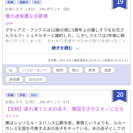
19
長編
連載中
R18
お気に入り : 1,833
24h.ポイント : 589
僕の過保護な旦那様
cyan
マティアス・フックスは12歳の頃に3歳年上の優しそうなお兄さ
んラルフ・シュテルターと婚約した。 しかしラルフは2年後に戦
争に行ってしまった。 それから手紙だけのやり取りを続けること
5年、戦争は終わり彼は帰ってくることに。 優しい人だと思って
続きを読む
いたが、そこに現れたのは鋭い目つきの男だった。 初夜だと思っ
て待っていたらナイフを首に当てられたり、街に出かけるにもチ
文字数 1,890,056
最終更新日 2026.8.1
登録日 2024.6.13
ェーンメイルを着て完全武装をして現れたり、戦場帰りのラルフ
様に僕は振り回されることになった。 シリアス無し、コメディー
BL
ハッピーエンド
戦争
騎士
貴族
溺愛
要素多め。 R18シーンはタイトルに※つけています。 過保護な旦
過保護
ほのぼの
那様が帰ってきました。 一章で完結していましたが、家族として
二章で新たなスタートをきります。 ラルフ様の過保護はエスカレ
ートするのか、マティアスの気苦労はこれからも続くのか、お楽
20
長編
完結
R18
しみに(*^^*)
お気に入り : 5,793
24h.ポイント : 575
【完結】疲れ果てた水の巫子、隣国王子のエモノになる
カシナシ
僕はシュリエル・エバンス公爵令息。貴族というよりも、ルルー
ガレス王国を代表する水の巫子をやっている。水の巫子としての