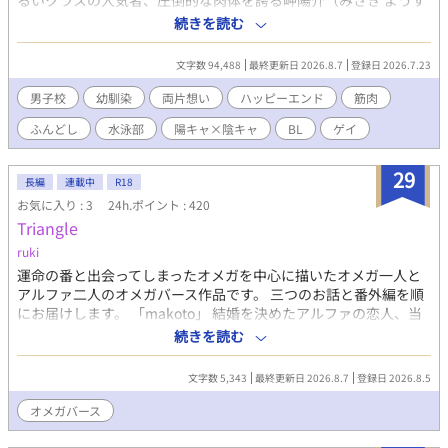
るいクラスの人気者、圧倒的な肉体を誇る岬陽介（みさき ようす
け）。 三歳の頃からの幼馴染であり、水泳部でも共に切磋琢磨す
続きを読む
る二人は、距離感バク。 しかし、その胸の奥には、互いに隠し続
けた「歪な独占欲」と「切実な片想い」があった。 二人が通う私
文字数 94,488
最終更新日 2026.8.7
登録日 2026.7.23
立海濤高校。そこには100年以上、決して口外することを許され
ない秘儀があった。 スポーツ特待生の少年たちが、合宿の際に辿
男子校
幼馴染
両片想い
ハッピーエンド
筋肉
り着く場所――それは、孤島に鎮座する「金精様」の社。 両片想
ふんどし
水泳部
陽キャ×陰キャ
BL
ゲイ
いだった和穂と陽介は、前日の秘密の「ふんどし練習」でお互い
への思いを募らせて、臨海合宿に臨む。そこで課せられたのは、
あまりに苛烈で、官能的な神事だった。 触れ合う素肌の熱、高鳴
29
長編
連載中
R18
る鼓動、そして互いの「欲」を封じ込められた絶望的なまでの渇
お気に入り : 3
24h.ポイント : 420
き。 静寂に包まれた社の中で、二人はただ、相手の体温だけを頼
Triangle
りに「男」への階段を登っていく。 やがて儀式が終わり、重い鎖
が解き放たれたとき。 極限まで高まった二人の「好き」は、もは
ruki
や誰にも止められない衝動となって爆発する。 「陽介のちんこ…
運命の番と出会ってしまったオメガを中心に描いたオメガ一人と
早く欲しい…」 「もう、和穂ぉ…ほんと煽んなって…俺、マジで
アルファ二人のオメガバース作品です。 三つのお話と番外編を順
余裕ゼロなんだからさ…」 神前で捧げられるのは、純潔と、魂を
にお届けします。 「makoto」 結婚を決めたアルファの恋人、当
分かち合う初契り。 幼馴染という「殻」が壊れるとき、二人の関
麻がいるオメガの真琴はある日、運命の番に出会ってしまう。当
続きを読む
係はどこへ向かうのか――。 ～～～～～～～ ＜登場人物＞ ☆橘
麻を愛しながらも運命の番に心を奪われる真琴は悩み苦しみ、二
和穂（主人公） 【身長】165cm 【体重】56kg 【誕生日】11月28
人から逃げることを選択する。そして真琴は優しい人たちと出会
日（いて座） 【血液型】Ａ型 【部活】水泳部 【容姿】黒髪
文字数 5,343
最終更新日 2026.8.7
登録日 2026.8.5
い、知らない土地で一人で生きていくことを決めた。
中性的で整った童顔の美形。 褐色肌で、スリム
「takuma」 アメリカ赴任中、ずっとそばにいた恋人のオメガが
オメガバース
な筋肉質 【性格】真面目で、やや陰キャ。 人見知りが結
実は自分を愛していないどころか、恋人にすら思われていなかっ
構激しい でも、周りはわりと観察している いろ
たことにショックを受けたアルファの拓真。愛してる相手は拓真