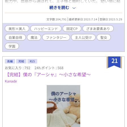
能力や、血筋から選ばれて、王子様と婚約していた。 幼い頃に結
ばれた婚約だが、ディルク殿下に恋をしてから、ずっと自己研鑽
続きを読む
に努めてきた。聖女が現れても、殿下に相応しいのは僕だと、心
の中で言い聞かせるようにしていたが、 殿下の隣には、いつの間
文字数 204,791
最終更新日 2023.7.14
登録日 2023.5.29
にかローズブロンドの美しい聖女がいた。 なんとかしてかつての
優しい眼差しに戻ってほしいのに、日が経つ毎に状況は悪くな
美形×美人
ハッピーエンド
固定CP
ざまあ要素あり
る。 そんなある日、僕は目を疑うものを見てしまった。 攻め・威
自業自得
魔法
ファンタジー
主人公受け
聖女
圧系美形 受け・浮世離れ系美人 （HOTランキング最高３位、頂き
ました。たくさんの閲覧ありがとうございます！） （第12回BL大
学園
賞にて、奨励賞を頂きました。たくさんの応援、ありがとうござ
いました！） ※ざまぁというより自業自得 ※序盤は暗めですが
21
甘々になっていきます ※本編６０話（約16万字）＋番外編数話く
長編
完結
R15
らい ※残酷描写あります ※ R18は後半に
お気に入り : 792
24h.ポイント : 568
【完結】僕の『アーシャ』〜小さな希望〜
Kanade