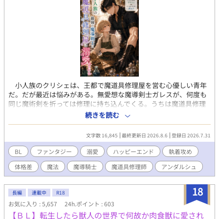
小人族のクリシェは、王都で魔道具修理屋を営む心優しい青年
だ。だが最近は悩みがある。無愛想な魔導剣士ガレスが、何度も
同じ魔術剣を折っては修理に持ち込んでくる。うちは魔道具修理
屋であって、武具修理屋じゃない。最初は呆れていたクリシェだ
続きを読む
ったが、剣には天使の呪いが残っていた。ガレス自身も左腕に
「天使の呪い」を受けていた。不意の事故で、天使の呪いがクリ
文字数 16,845
最終更新日 2026.8.6
登録日 2026.7.31
シェにまで移ってしまう。 ガレスは騎士団の任務中、後輩騎士
マヌスを庇って呪いを受け、左腕を負傷していた。この先も騎士
BL
ファンタジー
溺愛
ハッピーエンド
執着攻め
として命を奪いのではなく、誰かの役に立つ仕事を望み、クリシ
体格差
魔法
魔導騎士
魔道具修理師
アンダルシュ
ェの店で働きたいと申し出る。天使の呪いは二人一緒に解かねば
ならない。クリシェは渋々ながらガレスを従業員として受け入れ
た。 修理の仕事を通して互いを理解し合う二人。 二人は徐々
18
長編
連載中
R18
に惹かれ合い、やがて隣にいるのが当たり前の存在になってい
お気に入り : 5,657
24h.ポイント : 603
く。 ――苦手から始まる溺愛じれきゅんラブ。
【ＢＬ】転生したら獣人の世界で何故か肉食獣に愛され