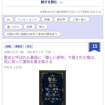
分からない。 違法奴隷達を囲っていた貴族や奴隷商人達への大規
続きを読む
義な形ですが、男女どちらも結婚、妊娠が可能な世界です。 キリ
模な摘発によって僕も保護されたそうだ。 でも自分の名前も家族
の良いところまでは毎日更新→キリの良いところまで行ったら毎
のことも何も覚えていない僕ができることは、今までと同じよう
週更新に切り替わり予定です。 カクヨムさんやなろうさんでは別
文字数 48,519
最終更新日 2026.7.13
登録日 2026.5.22
な愛玩動物という仕事だけ。 そう思って保護してくれた人狼族の
作品を投稿していますが、アルファポリスさんでは初投稿な上
青年に愛玩具として恩返ししようとしたら── 生後間もなく攫わ
BL
ハッピーエンド
短編
異世界
人狼×竜人
に、初めて書くジャンルです。 重たい溺愛と書いてますが、あま
れて奴隷にされていた竜人族の少年（成人済）と彼を助け出した
り性描写はないと思われます(キスはあると思いますが……念の
番/つがい
奴隷
騎士
人狼族の騎士の青年が結ばれるまでの話の予定です。 前半は主人
為、R15にさせて頂きます) 何分、初めてのジャンルなので、お手
公の竜人の辛い描写がありますが、あとはほのぼのイチャイチャ
奴隷の時に複数の相手と身体の関係あり
柔らかに、生暖かい目で読んで頂けると嬉しいです。 宜しくお願
になる予定です。 例により突発的なので予定は未定です。更新は
い致します！
不定期。
15
長編
連載中
R18
お気に入り : 48
24h.ポイント : 718
聖女と呼ばれた義母に『優しい虐待』で壊された俺は、
死に戻って運命を書き換える
たむら こひな