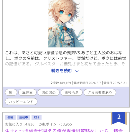
これは、あざと可愛い悪役令息の義弟VS.あざと主人公のおはな
し。 ボクの名前は、クリストファー。 突然だけど、ボクには前世
の記憶がある。 ジルベスターお義兄さまと初めて会ったとき、そ
のご尊顔を見て 「あああ！《《この人》》、知ってるう！悪役令
続きを読む
息っ！」 と思い出したのだ。 あ、この人ゲームの悪役じゃん、っ
て。 そう、俺が今いるこの世界は、ゲームの中の世界だったの！
文字数 489,169
最終更新日 2026.6.7
登録日 2025.5.31
そして、ボクは悪役令息ジルベスターの義弟に転生していたの
だ！ しかも、モブ。 繰り返します。ボクはモブ！！「完全なるモ
BL
異世界
ほのぼの
悪役令息
ざまあ要素あり
ブ」なのだ！ ゲームの中のボクには、モブすぎて名前もキャラデ
ハッピーエンド
ザもなかった。 どおりで今まで毎日自分の顔をみてもなんにも思
い出さなかったわけだ！ ちなみに、ジルベスターお義兄さまは悪
役ながら非常に人気があった。 その理由の第一は、ビジュアル！
2
長編
連載中
R18
夜空に輝く月みたいにキラキラした銀髪。夜の闇を思わせる深い
お気に入り : 4,836
24h.ポイント : 3,955
紺碧の瞳。 涼やかに切れ上がった眦はサイコーにクール！！ イケ
生まれつき幽霊が見える俺が異世界転移をしたら、精霊
メンではなく美形！ビューティフル！ワンダフォー！ ありとあら