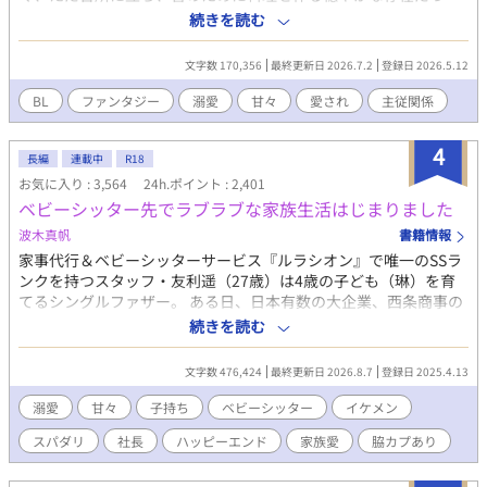
た。 シンの作る食事に惹かれて集まる眷属たち。 年少のルカやユ
続きを読む
ウは特に懐き、上位の眷属たちも気づけば彼の周りで過ごす時間
を当たり前にしていた。そんな中、主神エリオスだけは誰よりも
文字数 170,356
最終更新日 2026.7.2
登録日 2026.5.12
静かに、けれど確かにシンを見つめ続けていた。みんなに等しく
優しい神でありながら、ほんの少しだけシンに甘い。ある日、天
BL
ファンタジー
溺愛
甘々
愛され
主従関係
界の結界が揺らぐ事件が起きる。 その異変を、シンは無意識に鎮
めてしまう。それをきっかけに明かされていくのは、「六番目」
4
にだけ与えられた特別な役割。 シンはただ愛されていたのではな
長編
連載中
R18
く、天界そのものを穏やかに保つ“境目の存在”だった。眷属たち
お気に入り : 3,564
24h.ポイント : 2,401
に囲まれながら、少しずつ自分の力と向き合うシン。 そして、長
ベビーシッター先でラブラブな家族生活はじまりました
い時を生きる神エリオスが、なぜ最初からシンだけを少し特別に
波木真帆
書籍情報
見つめていたのか。穏やかな日常の中で育つ、静かな恋。 世界を
家事代行＆ベビーシッターサービス『ルラシオン』で唯一のSSラ
支える力と、ひとつの居場所を巡る、優しいファンタジーBL。
ンクを持つスタッフ・友利遥（27歳）は4歳の子ども（琳）を育
てるシングルファザー。 ある日、日本有数の大企業、西条商事の
社長宅でのベビーシッター兼家事スタッフの依頼がきた。 拘束時
続きを読む
間が長いため琳に寂しい思いをさせるのではと迷いはあったもの
の、琳の優しい後押しがあって依頼を受けることにした。 恐ろし
文字数 476,424
最終更新日 2026.8.7
登録日 2025.4.13
く豪華なマンションで３歳の男の子のベビーシッターが始まり順
調な出だしだったがとんでもない事件が巻き起こり、しばらくの
溺愛
甘々
子持ち
ベビーシッター
イケメン
間、琳も一緒に社長宅で住み込みで働くことに。でもなぜか一緒
スパダリ
社長
ハッピーエンド
家族愛
脇カプあり
に暮らし始めてから西条さんとラブラブな雰囲気になってき
て……。 シングルファザーのベビーシッターと子どもの扱いに慣