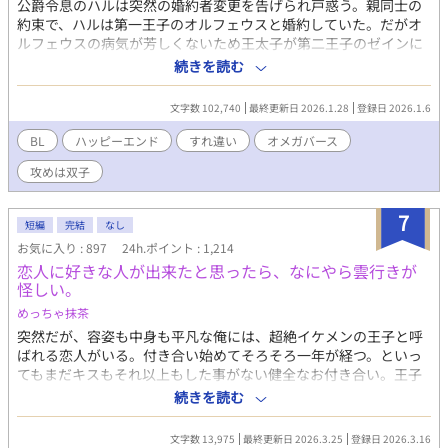
公爵令息のハルは突然の婚約者変更を告げられ戸惑う。親同士の
約束で、ハルは第一王子のオルフェウスと婚約していた。だがオ
ルフェウスの病気が芳しくないため王太子が第二王子のゼインに
変更となり、それに伴ってハルの婚約者も変更になったのだ。 昔
続きを読む
は一緒に仲良く遊んだはずなのに、無愛想で冷たいゼインはハル
のことを嫌っている。穏やかで優しいオルフェウスから、冷酷な
文字数 102,740
最終更新日 2026.1.28
登録日 2026.1.6
ゼインに婚約者が変わると聞いてハルは涙する。それでも家のた
めに役に立ちたい、王太子妃としてゼインを一途に愛し、尽くし
BL
ハッピーエンド
すれ違い
オメガバース
たいと運命を受け入れる覚悟をする。 婚礼式のときからハルに冷
攻めは双子
たく傲慢な態度のゼイン。ハルは負けじと王太子妃としての役割
を果たすべくゼインに迫る。初夜のとき「抱いてください」とゼ
インに色仕掛けをするが「お前を抱く気はない」とゼインに一蹴
7
短編
完結
なし
されてしまう——。
お気に入り : 897
24h.ポイント : 1,214
恋人に好きな人が出来たと思ったら、なにやら雲行きが
怪しい。
めっちゃ抹茶
突然だが、容姿も中身も平凡な俺には、超絶イケメンの王子と呼
ばれる恋人がいる。付き合い始めてそろそろ一年が経つ。といっ
てもまだキスもそれ以上もした事がない健全なお付き合い。王子
は優しいけど意地悪で、いつも俺の心臓を高鳴らせてくる——だ
続きを読む
けどそれだけだ。この前、喧嘩をした。それきり彼と話していな
い。付き合っているのか定かじゃない関係。挙句に、今遠目から
文字数 13,975
最終更新日 2026.3.25
登録日 2026.3.16