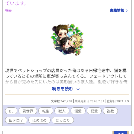
ています。
梅花
書籍情報
現世でペットショップの店員だった俺はある日帰宅途中、猫を構
っているとその場所に車が突っ込んでくる。 フェードアウトして
から目が覚めた先にいたのは美形揃いの獣人達。 動物が好きな俺
は、無償でご奉仕しますよ？ ただし獣体に限る！？ ただいま絶賛
続きを読む
餌付け中、だって生活がかかってるからねっ！ 餌付けしたら、何
故かふたりの獣人に求婚されてしまった。 恋愛経験無いのにどう
文字数 742,238
最終更新日 2026.7.31
登録日 2021.1.9
しろと？ 二人の伴侶と優しい義両親、可愛い子供たちに囲まれて
絶賛子育て奮闘中。 現在、ムーンライトにて改稿しながら配信
BL
異世界
転生
獣人
溺愛
総受
複数
中。 イチャイチャは★がつきます。 ☆は改稿済。 改稿したら1話
飯テロ？
ほのぼの
ほっこり
が2000 文字になるようにニコイチにしていきたいと思います。