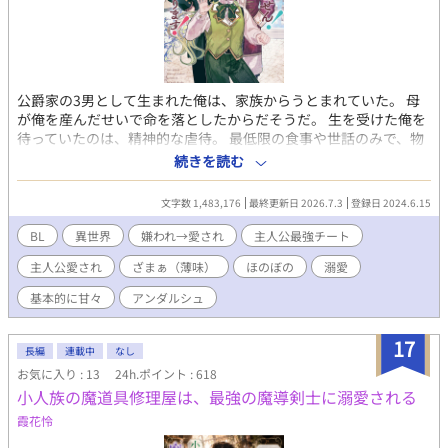
公爵家の3男として生まれた俺は、家族からうとまれていた。 母
が俺を産んだせいで命を落としたからだそうだ。 生を受けた俺を
待っていたのは、精神的な虐待。 最低限の食事や世話のみで、物
置のような部屋に放置されていた。 だれでもいいから、 暖かな目
続きを読む
で、優しい声で俺に話しかけて欲しい。 ただそれだけを願って毎
日を過ごした。 そして言葉が分かるようになって、遂に自分の状
文字数 1,483,176
最終更新日 2026.7.3
登録日 2024.6.15
況を理解してしまった。 （ぼくはかあさまをころしてうまれた。
だから、みんなぼくのことがきらい。 ぼくがあいされることはな
BL
異世界
嫌われ→愛され
主人公最強チート
いんだ） わずかに縋っていた希望が打ち砕かれ、絶望した。 そし
主人公愛され
ざまぁ（薄味）
ほのぼの
溺愛
てそんな俺を救うため、前世の俺「須藤卓也」の記憶が蘇ったん
だ。 「いやいや、サフィが悪いんじゃなくね？」 公爵や兄たちが
基本的に甘々
アンダルシュ
後悔した時にはもう遅い。 俺には新たな家族ができた。俺の叔父
ゲイルだ。優しくてかっこいい最高のお父様！ 俺は血のつながっ
17
た家族を捨て、新たな家族と幸せになる！ ★注意★ 初の作品で
長編
連載中
なし
す。ご容赦くださいませ💦 ご都合主義。基本的にチート溺愛で
お気に入り : 13
24h.ポイント : 618
す。ざまぁは軽め。 ひたすら主人公かわいいです。苦手な方はそ
小人族の魔道具修理屋は、最強の魔導剣士に溺愛される
っ閉じを！ 感想などコメント、イイネ、エール頂ければ作者モチ
霞花怜
ベが上がります♡