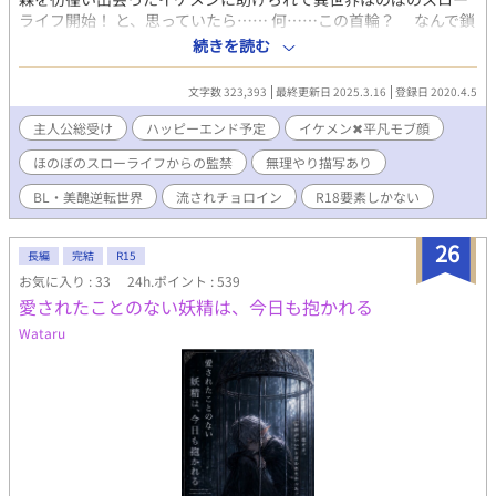
ライフ開始！ と、思っていたら…… 何……この首輪？ なんで鎖
に？ え？ ちょま……俺、監禁されんのー！？ 美醜が逆転した世
続きを読む
界で病んでるイケメンに監禁されてしまうカオル。 なんとか逃げ
出した先でもトラブルに巻き込まれ、助けてもらった騎士団長の
文字数 323,393
最終更新日 2025.3.16
登録日 2020.4.5
専属娼夫に！？ 異世界で初めてできた友達とは、なんだかんだて
一線超えちゃうし、ストーカー貴族には目を付けられるし……そ
主人公総受け
ハッピーエンド予定
イケメン✖︎平凡モブ顔
んなカオルくんのめくるめく異世界ファンタジー物語！！ ✳︎ファ
ほのぼのスローライフからの監禁
無理やり描写あり
ンタジー要素はそんなにありません！ 病んでる王子・奥手なSラ
ンク冒険者のギルドマスター・優しい騎士団長・近所の食堂店
BL・美醜逆転世界
流されチョロイン
R18要素しかない
員・ストーカー貴族・奴隷の半獣人・隣国のアルビノ少年……な
どなどなど。 流されチョロインな主人公カオルくんの総受けのお
26
話です。 R18シーンは予告ないので読む時はご注意を〜 男性妊娠
長編
完結
R15
の話もあります！ 喘ぎ声多めの作品です！ 不定期更新ですがどう
お気に入り : 33
24h.ポイント : 539
ぞよろしくお願いします！
愛されたことのない妖精は、今日も抱かれる
Wataru