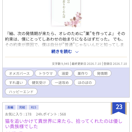
『紬、次の発情期が来たら、オレのために”巣”を作ってよ』 その
約束は、僕にとってしあわせの始まりになるはずだった。 でも、
その約束が原因で、僕は自分が”普通”じゃないんだと知ってしま
った。 新しい恋人である優しいα・奏さんと暮らし始めても、あ
続きを読む
の日のトラウマは消えない。 彼に”巣”を見られるのが怖くて、発
情期が近付くたび、僕は小さな嘘をつく。 誰にも見つからない場
文字数 9,945
最終更新日 2026.7.10
登録日 2026.7.10
所で、ひとりぼっちで”巣”を作り、彼が帰って来る前に片付け
る。 これは、“普通”のΩになれなかった僕と、大好きな恋人との
オメガバース
トラウマ
溺愛
巣作り
発情期
かくれんぼ。 どうか、僕の”巣”が見つかりませんように。 ――そ
すれ違い
健気受け
一途攻め
ほのぼの
う願っているのに、本当は少しだけ、奏さんに見つけて欲しいと
願ってしまった僕のお話。
ハッピーエンド
23
長編
完結
R15
お気に入り : 178
24h.ポイント : 568
猫を追いかけて異世界に来たら、拾ってくれたのは優し
い貴族様でした