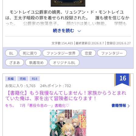
モントレイユ公爵家の嫡男、リュシアン・ド・モントレイユ
は、王太子暗殺の罪を着せられ投獄された。 誰も彼を信じなか
った。 公爵家の放蕩息子。 顔だけは美しい無能。 学問も
剣も魔法も身につけられない落ちこぼれ。 そう呼ばれ続けてき
続きを読む
た彼に味方はいなかった。 唯一信じていた義母マルグリットで
すら、最後には彼を見捨てる。 ――いや、違う。 王太子殺害
文字数 154,465
最終更新日 2026.8.7
登録日 2026.6.27
の真犯人を操っていた張本人こそ、聖女と称えられる義母だっ
た。 獄中でその事実を義母本人に知らされたリュシアンは、絶
BL
死に戻り
ファンタジー世界
恋愛
ファンタジー
望の中で息絶える。 だが次の瞬間、目を覚ますとそこは数年前
ざまあ
執着攻め
オリジナルBL
のモントレイユ公爵家だった。 死に戻った。 今度こそ冤罪を
回避し、生き延びる。 そのためには、義母の策略を暴かなけれ
ばならない。 そしてもう一人。 義母に利用され、王太子暗殺
16
長編
完結
R18
の実行犯に仕立て上げられる森人の青年――ヴァル。 一度目の
お気に入り : 5,765
24h.ポイント : 702
人生では、結果的に自分を死へ追いやった男。 だが、その裏で
【書籍化】もう我慢なんてしません！家族からうとまれ
彼もまた義母の犠牲者だった。 破滅の未来を知るリュシアン
ていた俺は、家を出て冒険者になります！
は、誰よりも早く彼を救い出そうとする。 無能と蔑まれた公爵
令息と、利用されるはずだった森人の青年。 ――今度こそ、誰
をち。 7月「悪役令息の…」書籍化♡
書籍情報
にも人生を奪わせない。 ※表紙はフリー素材を使用させていただ
いています。