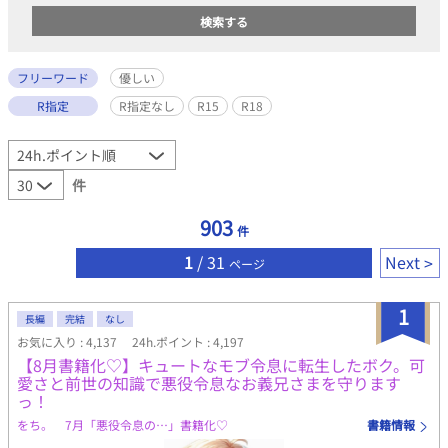
フリーワード
優しい
R指定
R指定なし
R15
R18
件
903
件
1
/ 31
Next
ページ
1
長編
完結
なし
お気に入り : 4,137
24h.ポイント : 4,197
【8月書籍化♡】キュートなモブ令息に転生したボク。可
愛さと前世の知識で悪役令息なお義兄さまを守ります
っ！
をち。 7月「悪役令息の…」書籍化♡
書籍情報