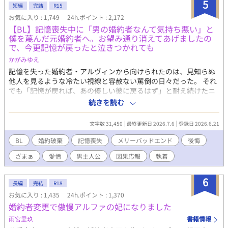
れていない社長とのイチャラブハッピーエンド小説です。 R18に
5
短編
完結
R15
は※つけます。
お気に入り : 1,749
24h.ポイント : 2,172
​【BL】記憶喪失中に「男の婚約者なんて気持ち悪い」と
僕を蔑んだ元婚約者へ。お望み通り消えてあげましたの
で、今更記憶が戻ったと泣きつかれても
かがみゆえ
記憶を失った婚約者・アルヴィンから向けられたのは、見知らぬ
他人を見るような冷たい視線と容赦ない罵倒の日々だった。 それ
でも「記憶が戻れば、あの優しい彼に戻るはず」と耐え続けたニ
コラス。 しかし、アルヴィンがみんなの前でニコラスの手紙を破
続きを読む
りながら嘲笑した時、ついに限界を迎える。 「僕が愛したアルヴ
ィンは、あの日死んだんだ」 ​誰も信じられなくなったニコラスは
文字数 31,450
最終更新日 2026.7.6
登録日 2026.6.21
隣国へ留学することになった。 留学先で過去を乗り越え、新しい
幸福を掴んだニコラス。 そこへ「記憶が戻った」と涙を流すアル
BL
婚約破棄
記憶喪失
メリーバッドエンド
後悔
ヴィンが現れるが、すでにニコラスの心には少しの情も残ってな
ざまぁ
愛憎
男主人公
因果応報
執着
くて―――……。
6
長編
完結
R18
お気に入り : 1,435
24h.ポイント : 1,370
婚約者変更で傲慢アルファの妃になりました
雨宮里玖
書籍情報