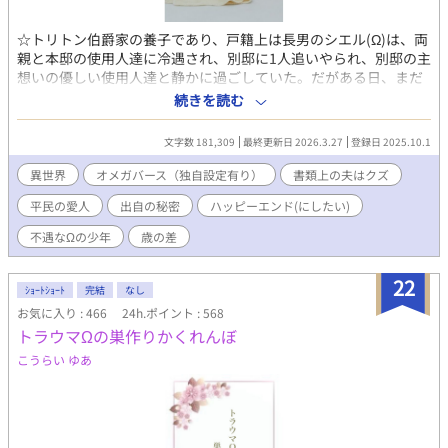
☆トリトン伯爵家の養子であり、戸籍上は長男のシエル(Ω)は、両
親と本邸の使用人達に冷遇され、別邸に1人追いやられ、別邸の主
想いの優しい使用人達と静かに過ごしていた。だがある日、まだ
あどけなさが残る若さで、ランスター侯爵カイラス(α)との縁談を
続きを読む
強制される。 ​カイラス側からの申し出であったにもかかわらず、
実家からは厄介払いをされるように、婚姻の日を待たずして早々
文字数 181,309
最終更新日 2026.3.27
登録日 2025.10.1
に婚家へと送り出されたシエル。 しかし、正妻として迎えられる
はずの彼を待っていたのは、ランスター侯爵家の離れ…別邸での
異世界
オメガバース（独自設定有り）
書類上の夫はクズ
生活だったー。 本邸ではカイラスの愛人である平民のレインが、
平民の愛人
出自の秘密
ハッピーエンド(にしたい)
まるで『本当の奥様』であるかのように振る舞い、シエルの居場
所を奪っていたのだ。 悪びれた様子もなく、シエルとの婚姻を望
不遇なΩの少年
歳の差
んだ理由、そして、契約内容を淡々と告げるカイラス。 あまりに
も身勝手な言い分ー。 けれど、シエルは言いたい事を全て呑み込
22
み、受け入れる。 穏やかな生活を送るため…。 そして何より、嫁
ｼｮｰﾄｼｮｰﾄ
完結
なし
入りに付いてきてくれた、シエルにとっては『家族』とも呼べ
お気に入り : 466
24h.ポイント : 568
る、大切な使用人達のために……。
トラウマΩの巣作りかくれんぼ
〜〜〜〜〜〜〜〜〜〜〜〜〜〜〜 ✻初の異世界です。 ✻オメガバ
こうらい ゆあ
ース(独自設定有)の設定をお借りしています。 ✻主人公・シエル
は初めは不憫な状況にありますが、彼を助け出す救世主は必ず現
れます。シエルは幸せになるハッピーエンドです。 ✻ご都合展開
には、どうかお目溢しを…。 ✻男性妊娠出産有り。苦手な方はこ
のまま読まずに閉じてください。 ✻不定期更新。完結保証。