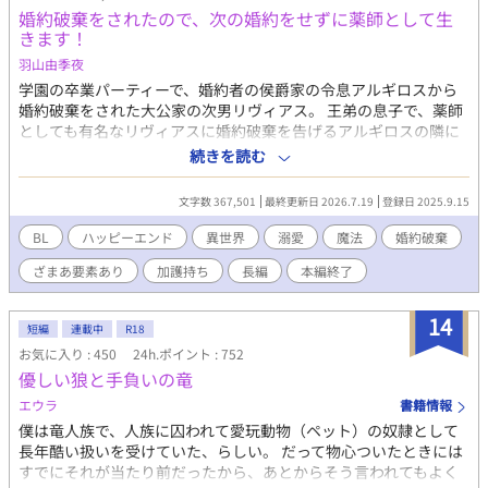
婚約破棄をされたので、次の婚約をせずに薬師として生
って行った。 寂しいと言えば寂しかった。彼に相応しくなりた
きます！
くて、頑張ってきたつもりだったから。だけど、仕方ないん
だ…… 全てを諦めて、王都からは遠い、幽閉の砦に連れてこら
羽山由季夜
れた僕は、そこで新たな生活を始める。食事を用意したり、荒れ
学園の卒業パーティーで、婚約者の侯爵家の令息アルギロスから
果てた砦を修復したりして、結構楽しく暮らせていると思ってい
婚約破棄をされた大公家の次男リヴィアス。 王弟の息子で、薬師
たのに、その後も貴族たちの争いに巻き込まれるし、何度も宰相
としても有名なリヴィアスに婚約破棄を告げるアルギロスの隣に
様にも会うことになってしまう。何なんだ……僕はここが気に入
は男爵家の令嬢モノリスがいた。 そのモノリスと共にアルギロス
続きを読む
っているし、のんびり暮らしたいだけなんです！ 僕に構ってな
は、リヴィアスが作った流行り病を治す薬を、本当に作ったのは
いで諦めてください！ ＊残酷な描写があり、攻め（宰相）が受け
モノリスだと宣言する。 モノリスの嘘を信じ、断罪しようとする
文字数 367,501
最終更新日 2026.7.19
登録日 2025.9.15
以外に非道なことをしたりしますが、受けには優しいです。
アルギロスにリヴィアスは疲れてしまった。 「……もう、無理。
このままだと心が死ぬ」 そう感じたリヴィアスは婚約破棄を受け
BL
ハッピーエンド
異世界
溺愛
魔法
婚約破棄
入れ、一緒に参加していた兄と共にパーティー会場を後にした。
ざまあ要素あり
加護持ち
長編
本編終了
それからすぐに、王家の親戚の婚約を破棄した上に、嘘を宣言し
た侯爵家の令息と男爵家の令嬢は他の貴族や国民達から非難轟々
となるが、そんなことなど知らずに領地でリヴィアスは傷心を忘
14
短編
連載中
R18
れようと薬作りに勤しんでいた。 婚約破棄を聞きつけた隣国に住
お気に入り : 450
24h.ポイント : 752
む従兄弟が「傷心を癒やすために、しばらくウチに来る？」と軽
優しい狼と手負いの竜
く誘われ、静養と称して隣国に行くことになったリヴィアス。 家
族や隣国で出会った優しい人達に心が癒やされ、今後は婚約せず
エウラ
書籍情報
に、薬師として生きることを考え始める。 隣国で出会った人達の
僕は竜人族で、人族に囚われて愛玩動物（ペット）の奴隷として
中で、とても優しい人に徐々に惹かれていくが、その相手は王太
長年酷い扱いを受けていた、らしい。 だって物心ついたときには
子で、重たい溺愛が待っていた。 ※リヴィアス視点寄りの三人称
すでにそれが当たり前だったから、あとからそう言われてもよく
視点です。時々、他のキャラクターの視点になります。 ご都合主