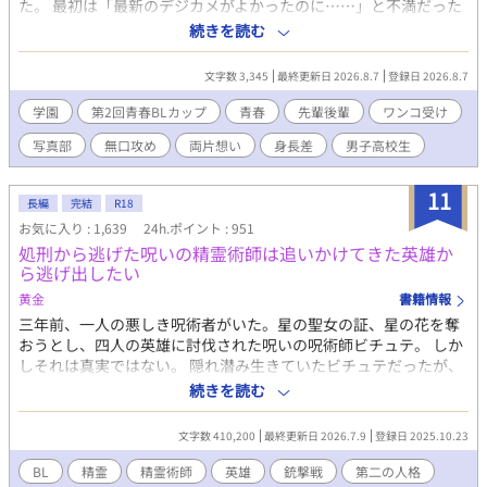
た。 最初は「最新のデジカメがよかったのに……」と不満だった
ものの、捨てることもできず引き出しの奥へしまい込んだ。 高校
続きを読む
生活が始まり、必須である部活選びに悩んでいた銀二が偶然目に
したのは、校内の掲示板に飾られていた一枚の写真だった。 その
文字数 3,345
最終更新日 2026.8.7
登録日 2026.8.7
作品に心を奪われた銀二は、気付けば写真部の扉を叩いていた。
そこで出会ったのは、個性的で賑やかな先輩たちと、あの写真を
学園
第2回青春BLカップ
青春
先輩後輩
ワンコ受け
撮影したどこか不愛想な先輩・小坂一誠。 カメラのことなんて何
写真部
無口攻め
両片想い
身長差
男子高校生
もわからない銀二だったが、同じフィルムカメラを使う小坂先輩
に教わりながら、少しずつ写真の魅力と「撮る楽しさ」に夢中に
なっていく。 ファインダー越しに見つめるイチ先輩の真剣な横
11
長編
完結
R18
顔。 ふとした瞬間に見せる優しい笑顔。 そんな彼の顔を見るた
お気に入り : 1,639
24h.ポイント : 951
び、胸は不思議なくらい高鳴る。 けれど、その理由が銀二自身は
処刑から逃げた呪いの精霊術師は追いかけてきた英雄か
わからずにいた。 ファインダー越しに重なっていく景色と、少し
ら逃げ出したい
ずつ色づいていく恋心。 一枚の写真から始まる、爽やかで甘酸っ
ぱい青春ＢＬ。
黄金
書籍情報
三年前、一人の悪しき呪術者がいた。星の聖女の証、星の花を奪
おうとし、四人の英雄に討伐された呪いの呪術師ビチュテ。 しか
しそれは真実ではない。 隠れ潜み生きていたビチュテだったが、
同級生であり英雄の一人アルエンツ・リデヌに見つかってしまっ
続きを読む
た。罪人として扱われるかと思いきや、何故か優しいアルエンツ
にビチュテは困惑する。 ※銃撃戦って書いてみたいなで書いてま
文字数 410,200
最終更新日 2026.7.9
登録日 2025.10.23
す。でも別に詳しくはないので優しく読んでもらえたら嬉しいて
す。 お気に入り、コメント、しおり、エール、ありがとうござい
BL
精霊
精霊術師
英雄
銃撃戦
第二の人格