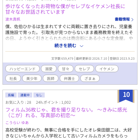
歩けなくなったお荷物な僕がセレブなイケメン社長に
甘々なお世話されています
波木真帆
書籍情報
僕、佐伯ひかるは生まれてすぐに両親に置き去りにされ、児童養
護施設で育った。 引取先が見つからないまま義務教育を終えたそ
の日、ようやく引きとられたのは商店街にある小さな定食屋。 や
っと両親ができたと喜んだもの束の間、ただの労働力だったと知
続きを読む
るもどうすることもできず働き詰めの毎日を過ごしていた。 そん
なある日、買い物を言いつけられ急いで帰る途中に和服姿の少し
文字数 659,479
最終更新日 2026.7.10
登録日 2023.9.23
年配の女性を庇って交通事故に遭ってしまう。 もう一生歩けない
かもしれないと言われた僕は養父母からお荷物はいらないと言わ
ハッピーエンド
溺愛
甘々
セレブ
イケメン
れてしまって……。 可哀想な人生を送ってきた心優しい美少年と
社長
美少年
医師
弁護士
ざまぁ
セレブなイケメン社長とのハッピーエンド小説です。 R18には※
つけます。
10
長編
連載中
なし
お気に入り : 28
24h.ポイント : 1,002
フィルム36枚じゃ、君を撮り足りない。 〜きみに感光
（こが）れる、写真部の初恋〜
こうらい ゆあ
高校受験が終わり、無事に合格を手にしたオレ柴田銀二は、大好
きなじいちゃんから入学祝として古いフィルムカメラをもらっ