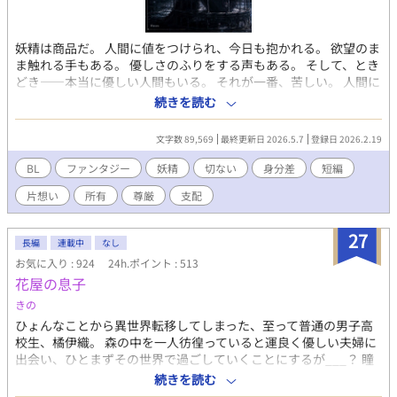
妖精は商品だ。 人間に値をつけられ、今日も抱かれる。 欲望のま
ま触れる手もある。 優しさのふりをする声もある。 そして、とき
どき――本当に優しい人間もいる。 それが一番、苦しい。 人間に
消費されることには慣れている。 傷つくことにも。 それでも恋を
続きを読む
してしまう。 抱かれなくてもいい。 選ばれなくてもいい。 ただ一
度だけ、 「お前がいい」と言われたかった。 優しさが刃になる、
文字数 89,569
最終更新日 2026.5.7
登録日 2026.2.19
檻の中の妖精たちの切ないBL短編集。
BL
ファンタジー
妖精
切ない
身分差
短編
片想い
所有
尊厳
支配
27
長編
連載中
なし
お気に入り : 924
24h.ポイント : 513
花屋の息子
きの
ひょんなことから異世界転移してしまった、至って普通の男子高
校生、橘伊織。 森の中を一人彷徨っていると運良く優しい夫婦に
出会い、ひとまずその世界で過ごしていくことにするが___？ 瞳
を見て相手の感情がわかる能力を持つ、普段は冷静沈着無愛想だ
続きを読む
けど受けにだけ甘くて溺愛な攻め×至って普通の男子高校生な受