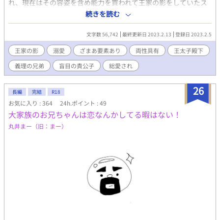
れ、現在はその容姿を含め能力を買われて王家の影をしていたス
ノウ=ホワイト。男爵令嬢として王太子にハニトラを仕掛け、婚約
続きを読む
者を悪役令嬢に仕向けて王太子への最終試験をしていたのだが、
王太子は見事その試練を乗り越えた。これでお役御免。学園を退
文字数 56,742
最終更新日 2023.2.13
登録日 2023.2.5
学して通常勤務に戻ろう――――――。 そう思っていたのに、婚
約者と婚約解消した王太子がぐいぐい来ます！ 王太子が身バレさ
王家の影
溺愛
ざまあ要素あり
両性具有
王太子殿下
せたせいで王家の影としてやっていけなくなり、『男子生徒』と
義理の兄弟
盲目の貴公子
総愛され
して学園に通うスノウとそんなスノウを妃にしたくてつきまとう
王太子ジョエルの物語。 ☆本編終了後にいちゃいちゃと別カップ
ル話続きます。 ☆エンディングはお兄ちゃんのおまけ＋２ルート
26
長編
完結
R18
です。
お気に入り : 364
24h.ポイント : 49
大家族のお兄ちゃんは恋なんかしてる暇はない！
丸井まー（旧：まー）