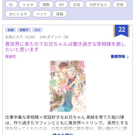
BL
ショタ
調教
SM
主従
大好きな人
恋愛
おにショタ
ペット
首輪
22
長編
連載中
R18
お気に入り : 6,181
24h.ポイント : 56
異世界に来たのでお兄ちゃんは働き過ぎな宰相様を癒し
たいと思います
猫屋町
書籍情報
仕事中毒な宰相様×世話好きなお兄ちゃん 弟妹を育てた桜川律
は、作り過ぎたマフィンとともに異世界へトリップ。 呆然とする
律を拾ってくれたのは、白皙の眉間に皺を寄せ、蒼い瞳の下に隈
をつくった麗しくも働き過ぎな宰相 ディーンハルト・シュタイ