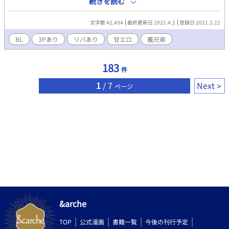
続きを読む
人。俺のセフレ。 オレ、綾人。 親友の弟、拓斗。エロ可愛い天
使。 親友、晃司。生禁止のセフレ。 ＊甘エロが書きたかっただけ
文字数 42,494
最終更新日 2021.4.2
登録日 2021.3.22
で中身ないです…。すぐ終わります。
BL
3Pあり
リバあり
甘エロ
義兄弟
183
件
1
/ 7
Next
ページ
&arche
TOP
公式漫画
書籍一覧
今後の刊行予定