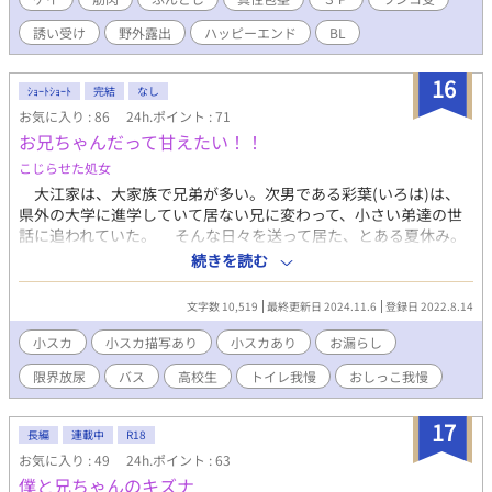
子犬のように疼き出す。 夕陽の砂浜で繰り広げられる、おバカで
誘い受け
野外露出
ハッピーエンド
BL
濃厚なトリオ・セックス！ ～～～～～ 【本作のポイント】
●「健康的アスリート」×「どネコな子犬系」 陸上部仕込みの美
体に反し、大好きな「巨根」を前にすると、プライドを捨ててワ
16
ｼｮｰﾄｼｮｰﾄ
完結
なし
ンワン懐く拓磨。性欲と先走りで知性がトロトロに溶かされたお
お気に入り : 86
24h.ポイント : 71
バカな姿と、その裏にある寂しがり屋な素顔を、全力で愛でる物
お兄ちゃんだって甘えたい！！
語です。 ​ ●夏の鎌倉を駆ける「ふんどし俥夫」の露出感 白の六尺
褌に法被一枚という、公道ギリギリの過激な格好で獲物を誘うシ
こじらせた処女
チュエーション。汗ばんだ肌の日焼け跡や、引き締まった筋肉の
大江家は、大家族で兄弟が多い。次男である彩葉(いろは)は、
躍動を楽しめます。 ​ ●こだわりのフェティシズム描写 「生脚」
県外の大学に進学していて居ない兄に変わって、小さい弟達の世
「日焼け跡」「全身脱毛済みの小麦肌」に加え、本人がトラウマ
話に追われていた。 そんな日々を送って居た、とある夏休み。
でありつつも、攻め手にとっては最高のご馳走となる「真性包
彩葉は下宿している兄の家にオープンキャンパスも兼ねて遊びに
続きを読む
茎」など、マニアックなフェチ要素を極限まで詰め込みました。 ​
行くこととなった。 もちろん、出発の朝。彩葉は弟達から自分
●圧倒的パワーの「兄貴分2人」による3P ガチムチ極太の将人＆
も連れて行け、とごねられる。お土産を買ってくるから、また旅
20cm超の長身スリ筋の健太。理想的な上位個体二人に口もアナル
文字数 10,519
最終更新日 2024.11.6
登録日 2022.8.14
行行こう、と宥め、落ち着いた時には出発時間をゆうに超えてい
も完全に支配され、大量の精子でパンパンに中出しされる背徳的
た。 急いで兄が迎えにきてくれている場所に行くと、乗るバス
小スカ
小スカ描写あり
小スカあり
お漏らし
な３Ｐ！ ​ ●多幸感あふれる「ハッピー・セックス」 ただ激しい
が出発ギリギリで、流れのまま乗り込む。クーラーの効いた車内
だけでなく、拓磨が「兄ちゃん」と懐き、攻める側も彼を「最高
限界放尿
バス
高校生
トイレ我慢
おしっこ我慢
に座って思い出す、家を出る前にトイレに行こうとして居たこ
のちんぽ犬」と慈しむ、寂しがり屋が救われる多幸感満載のハッ
と。ずっと焦っていて忘れていた尿意は、無視できないくらいに
ピーエンドです。 ※完結済み 〜〜〜〜〜 【登場人物】 香坂 拓磨
ひっ迫していて…？
17
属性: 明教大学1年 / 元陸上部 体格: 163cm、56kg。小柄ながら陸
長編
連載中
R18
上で鍛えたしなやかな筋肉と、脱毛済みの小麦肌が自慢。 性格:
お気に入り : 49
24h.ポイント : 63
欲望に忠実な「戦略的ワンコ」。実は過去の失恋から寂しがり
僕と兄ちゃんのキズナ