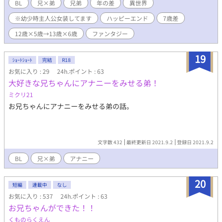
イエンティスト皇子と行商依存症ショタの最強コンビが誕生する
BL
兄×弟
兄弟
年の差
異世界
ことになった！ ※第二部は5/1より更新開始です。
※幼少時主人公女装してます
ハッピーエンド
7歳差
12歳×5歳→13歳×6歳
ファンタジー
19
ｼｮｰﾄｼｮｰﾄ
完結
R18
お気に入り : 29
24h.ポイント : 63
大好きな兄ちゃんにアナニーをみせる弟！
ミクリ21
お兄ちゃんにアナニーをみせる弟の話。
文字数 432
最終更新日 2021.9.2
登録日 2021.9.2
BL
兄×弟
アナニー
20
短編
連載中
なし
お気に入り : 537
24h.ポイント : 63
お兄ちゃんができた！！
くものらくえん