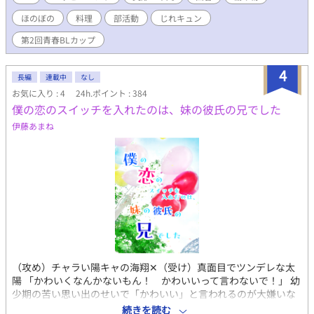
ていて冷徹、傲慢なまでの自信家。しかし草太の前では、子供扱
た田舎暮らし初心者。 田舎でもリア充な暮らしを目指し家庭科部
いされてムキになったり、独占欲や嫉妬でヤキキモキしたりと、
ほのぼの
料理
部活動
じれキュン
を作る。クラスメイトの鳴神くんに子犬みたいに懐いている。 鳴
年相応の可愛らしい一面（と、将来の大物スパダリの片鱗）を見
神秋彦 (ナルカミアキヒコ) ＝ 鳴神くん 17歳 攻め 春太郎の
第2回青春BLカップ
せる。
クラスメイト。黒髪美形の優等生。家は神社で春太郎のご近所さ
ん。周りから慕われている人気者。ちょっと心配性なお兄ちゃん
4
タイプ。都会から転校してくる春太郎と仲良くなりたくて方言を
長編
連載中
なし
無理やり直した。見た目と違いノリがいい面白男。趣味は編み
お気に入り : 4
24h.ポイント : 384
物。
僕の恋のスイッチを入れたのは、妹の彼氏の兄でした
伊藤あまね
（攻め）チャラい陽キャの海翔✕（受け）真面目でツンデレな太
陽 「かわいくなんかないもん！ かわいいって言わないで！」 幼
少期の苦い思い出のせいで「かわいい」と言われるのが大嫌いな
太陽は、小一の妹を溺愛する高２。 それなのに同じクラスの海翔
続きを読む