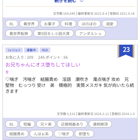
続きを読む
ナーだった。 ※第２章、９月下旬頃より開始予定
文字数 164,640
最終更新日 2023.8.4
登録日 2021.9.18
BL
異世界
お菓子
料理
ほのぼの
溺愛
異世界転移
第9回ＢＬ小説大賞
アンダルシュ
23
ｼｮｰﾄｼｮｰﾄ
連載中
R18
お気に入り : 209
24h.ポイント : 56
お兄ちゃんにオス堕ちしてほしい
を
♡喘ぎ 汚喘ぎ 結腸責め 淫語 潮吹き 濁点喘ぎ 攻め 兄
堅物 むっつり 受け 弟 積極的 実質メスガキ 気が向いたら続
きます
文字数 5,510
最終更新日 2024.2.11
登録日 2024.1.3
BL
短編
兄×弟
近親相姦あり
連続絶頂
結腸責め
んほぉ系
♡喘ぎ
即堕ち