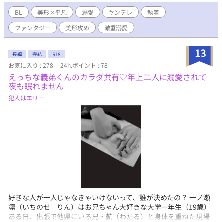
愛ヤンデレ攻め×ツンデレ受けです ぜひ読んで見てください…！
BL
美形×平凡
溺愛
ヤンデレ
執着
ファンタジー
美形攻め
激重溺愛
13
長編
完結
R18
お気に入り : 278
24h.ポイント : 78
えっちな義弟くんのカラダ共有♡年上二人に溺愛されて
夜も眠れません
犯人はエリー
好きな人が一人じゃなきゃいけないって、誰が決めたの？ 一ノ瀬
凛（いちのせ りん）はお兄ちゃん大好きな大学一年生（19歳）
ある日、出張で他県にいる兄・航（わたる）と身体を重ねた現場