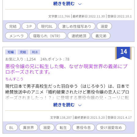
を、兄の友人・綾瀬（あやせ）に見られて動画を撮られてしま
続きを読む
う。 「け、消して！ 動画、消してください！」 「……俺も同じ
ことがしたい」 月に1回、お兄ちゃんと甘くて優しい恋人同士の
文字数 111,766
最終更新日 2022.11.30
登録日 2022.10.1
エッチ。3日に1回、綾瀬さんと乱暴で獣みたいな愛のないセック
ス。 そこから三人のただれた関係が始まってしまって……！？ ★
完結
３P
現代BL
激しめ性描写あり
溺愛
表紙画像はGAHAG様からお借りして加工文字いれしています。
メンヘラ
寝取られ（NTR）
連続絶頂
義兄弟
https://gahag.net/ ★コンテスト規定にひっかかりそうな未成年
が性行為を目撃する描写を少し変えました。 ★BOOTHの規制など
の世の流れを受けて、実兄弟→義理の兄弟に変更します。 ★義理
14
短編
完結
R18
兄弟、血のつながりゼロで、一九歳と二六歳で本人同士同意して
お気に入り : 1,254
24h.ポイント : 78
まぁす！ ★11月が終わるまでほぼ毎日更新をします。時間は不
悪役令嬢の兄に転生した俺、なぜか現実世界の義弟にプ
定期なので、お気に入りに入れとくとお知らせが来ます。 ★寝取
ロポーズされてます。
られ・寝取らせ・寝取り・僕の方が先に好きだったのに要素があ
ります
ちんすこう
現代日本で男子高校生だった羽白ゆう（はじろゆう）は、日本で
絶賛放送中のアニメ『婚約破棄されたけど悪役令嬢の恋人にプロ
ポーズされましたっ！？』に登場する悪役令嬢の兄・ユーリに転
生してしまう。 悪役令息として処罰されそうになったとき、物語
続きを読む
のヒーローであるカイに助けられるが―― 『助けてくれた王子様
は現実世界の義弟でした！？ しかもヒロインにプロポーズするは
文字数 138,207
最終更新日 2021.5.20
登録日 2021.4.17
ずなのに悪役令息の俺が求婚されちゃって！？』 な、高校生義兄
弟の大プロポーズ劇から始まる異世界転生悪役令息ハッピーゴー
BL
異世界
溺愛
転生
悪役令息
受け溺愛攻め
ルイン短編小説（予定）。 現実では幼いころに新しい家族になっ