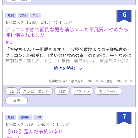
6
短編
完結
なし
お気に入り : 1,263
24h.ポイント : 347
ブラコンすぎて面倒な男を演じていた平凡兄、やめたら
押し倒されました
あと
「お兄ちゃん！一肌脱ぎます！」 完璧公爵跡取り息子許嫁攻め×
ブラコン兄鈍感受け 可愛い弟と攻めの幸せのために、平凡なのに
面倒な男を演じることにした受け。毎日の告白、束縛発言などを
繰り広げ、上手くいきそうになったため、やめたら、なんと…？
続きを読む
攻め:ヴィクター・ローレンツ 受け:リアム・グレイソン 弟:リチャ
ード・グレイソン pixivにも投稿しています。 ひよったら消しま
文字数 10,425
最終更新日 2025.10.24
登録日 2025.10.24
す。 誤字脱字はサイレント修正します。 また、内容もサイレン
ト修正する時もあります。 定期的にタグも整理します。 批判・
BL
ハッピーエンド
溺愛
イケメン
美形×平凡
中傷コメントはお控えください。 見つけ次第削除いたします。
コメディ
7
短編
連載中
R18
お気に入り : 399
24h.ポイント : 347
【R18】歪んだ家族の幸せ