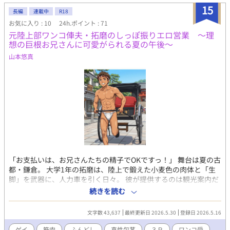
た兄・ゆう（平凡一般人）、弟・奏（美形で強火オタクでお兄ち
15
ゃん過激派）のドタバタコメディ※たまにちょっとエロ※なお話
長編
連載中
R18
をどうぞお楽しみに！！
お気に入り : 10
24h.ポイント : 71
元陸上部ワンコ俥夫・拓磨のしっぽ振りエロ営業 ～理
想の巨根お兄さんに可愛がられる夏の午後～
山本悠真
​「お支払いは、お兄さんたちの精子でOKですっ！」 ​舞台は夏の古
都・鎌倉。 大学1年の拓磨は、陸上で鍛えた小麦色の肉体と「生
脚」を武器に、人力車を引く日々。 彼が提供するのは観光案内だ
けではない。白の六尺褌に法被を羽織り、好みの客を狙う「エロ
続きを読む
営業」――。 ​ターゲットは、自分をガッツリ愛してくれる「理想
の逞しい兄貴分」。 運命的に現れた巨根の二人組を、拓磨は秘密
文字数 43,637
最終更新日 2026.5.30
登録日 2026.5.16
の『エロ海岸』へと誘う。 ​コンプレックスの真性包茎と、しなや
かなアスリートの肢体。 二人の規格外な雄を前に、拓磨の本能は
ゲイ
筋肉
ふんどし
真性包茎
３Ｐ
ワンコ受