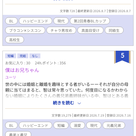
がウザ絡みしてかわいいを連発してくるのが悩みの種。 「ひな
の、彼氏だよ、お兄ちゃん。ひなねぇ、蒼くんとちょーらぶらぶ
文字数 728
最終更新日 2026.8.7
登録日 2026.8.7
なんだぁ」 そんなある日大事な妹に彼氏ができたと聞き、しかも
それが海翔の弟で！？ 小一でお付き合いなんて絶対反対！である
BL
ハッピーエンド
現代
第2回青春BLカップ
太陽に対し、 同じく弟ラブな海翔が「協定を結ばないか」と提案
ブラコン✕シスコン
チャラ男攻め
真面目受け
同級生
してきて―― 弟妹ラブな過保護お兄ちゃんたちのアオハルＢＬ！
高校生
5
短編
完結
なし
お気に入り : 30
24h.ポイント : 356
僕はお兄ちゃん
ユーリ
世の中には婚姻と離婚を趣味とする者がいるーーそれが自分の母
親に当てはまると、智は常々思っていた。何度目になるかわから
ない婚姻によりたくさんの義兄弟義姉妹がいる中、智はとある義
弟とだけずっと連絡を取っていた。兄弟でも家族でも無い今も、
続きを読む
毎日のように世話を焼きに行っているけれど…。 「兄さんは俺の
太陽だよ」救われた義弟（甘えんぼ）×どうしてか気になる義兄
文字数 19,279
最終更新日 2026.7.19
登録日 2026.7.16
（しっかり者）「なんできみだけ特別なんだろう」ーー元義兄弟
の二人の恋模様は一波乱ありそうで…？？
BL
ハッピーエンド
短編
溺愛
現代
元義兄弟
義弟×義兄