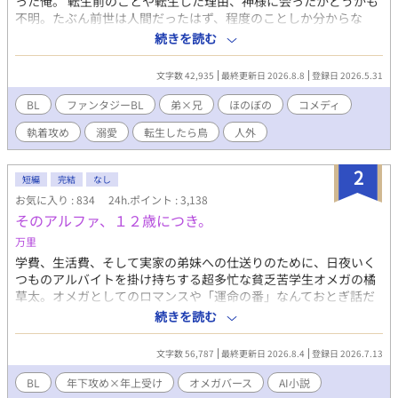
った俺。 転生前のことや転生した理由、神様に会ったかどうかも
不明。たぶん前世は人間だったはず、程度のことしか分からな
い。ここが地球なのか異世界なのかも分からない。でもまあ難し
続きを読む
いことは考えず、今は鳥として頑張ろうかな。 能天気なポンコツ
転生雛鳥（兄）と、無口で目つきの悪い末っ子雛鳥（弟）によ
文字数 42,935
最終更新日 2026.8.8
登録日 2026.5.31
る、もふもふな日々……だけじゃない……？ ◆元人間のもふもふ
雛鳥（受）×正体を隠す重めな執着弟（攻）。一見かわいい二羽
BL
ファンタジーBL
弟×兄
ほのぼの
コメディ
のもふもふ兄弟たちの、すれ違いコメディ＆時々シリアス物語🐣
執着攻め
溺愛
転生したら鳥
人外
※本編は全年齢向けBLになります。 完結後に番外編にて少しだけ
いちゃいちゃな場面（R15程度）を書く予定です。
2
短編
完結
なし
お気に入り : 834
24h.ポイント : 3,138
そのアルファ、１２歳につき。
万里
学費、生活費、そして実家の弟妹への仕送りのために、日夜いく
つものアルバイトを掛け持ちする超多忙な貧乏苦学生オメガの橘
草太。オメガとしてのロマンスや「運命の番」なんておとぎ話だ
と切り捨て、日々の生存に必死な彼の通う大学に、ある日驚天動
続きを読む
地の噂が駆け巡る。 それは、アメリカの有名大学を飛び級しまく
り、12歳にして大学の特任研究生として招かれた天才少年がやっ
文字数 56,787
最終更新日 2026.8.4
登録日 2026.7.13
てくるというものだった。 キャンパスに現れたのは、クォーター
で金髪青目、まるで生きているお人形のように美しく、しかし身
BL
年下攻め×年上受け
オメガバース
AI小説
長153センチとちんまりした少年、光瀬川 アレクサンダー レオ。