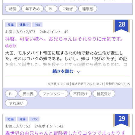
結腸
年下攻め
BL
♡喘ぎ
睡眠姦
28
長編
連載中
R18
お気に入り : 2,973
24h.ポイント : 49
拝啓、可愛い妹へ。お兄ちゃんはそれなりに元気です。
鳴き砂
大国、モルダバイト帝国に属する北の地で新たな生命が誕生し
た。それはコハクの妹である。しかし、妹は「呪われた子」の証
を宿して誕生した。妹を殺そうとする両親から逃れるために、コ
ハクは妹を連れて家出を決心するも、コハクは父親によって妹と
続きを読む
ともに海へと投げ捨てられた。 「それにしても僕の妹は可愛いな
あ〜！一生をかけて、お兄ちゃんが守ってあげるからね！」 コハ
文字数 410,018
最終更新日 2023.10.24
登録日 2023.3.15
クは、行く先々で妹を守るためにあれやこれやと処世術を学んで
いくうちに、いつの間にか無自覚無敵なお兄ちゃんへとなってい
BL
異世界
ファンタジー
不憫受け
健気受け
た！しかし、その有能さは妹だけではなく六賢帝の一人と謳われ
すれ違い
るセレスタイン・モルダバイトをも巻き込む波乱への始まりとな
り････？！ 冷酷無慈悲な賢帝（攻め）×妹至上主義な天然お兄ち
ゃん（受け）のすれ違いだらけの恋物語 前半、攻めはあまり登場
29
短編
完結
R15
しません。
お気に入り : 52
24h.ポイント : 42
異世界のお兄ちゃんと冒険者したりコタツでまったりす