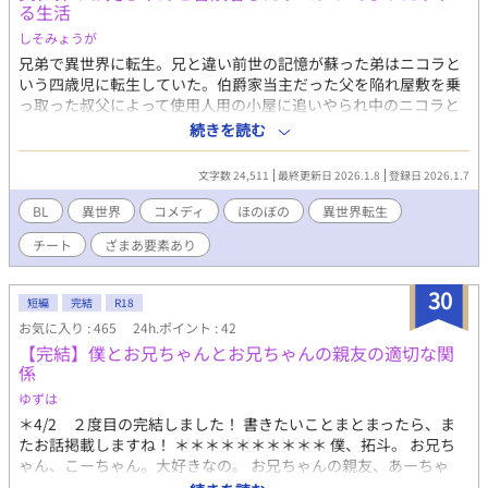
る生活
しそみょうが
兄弟で異世界に転生。兄と違い前世の記憶が蘇った弟はニコラと
いう四歳児に転生していた。伯爵家当主だった父を陥れ屋敷を乗
っ取った叔父によって使用人用の小屋に追いやられ中のニコラと
兄セドリック。女神にチートな魔法のあれこれを貰ったとはいえ
続きを読む
ニコラは一人で兄と両親を救わなければならず⋯八歳になったニ
コラにひょんなことから異世界でもう一人の兄ができる。それが
文字数 24,511
最終更新日 2026.1.8
登録日 2026.1.7
ランクA冒険者のルフェルであった。◇ルフェルとニコラが冒険
者したりコタツでのんびりまったりしつつ、ニコラの兄と両親を
BL
異世界
コメディ
ほのぼの
異世界転生
助けるほのぼのコメディです。ざまぁも少しあります。◇お話の
チート
ざまあ要素あり
ほとんどが主人公が四歳〜八歳のシーンです。レーディングのR15
は人身売買の記述や兄が平手打ちされるシーンに対してのもので
す。◇全８話の短編です
30
短編
完結
R18
お気に入り : 465
24h.ポイント : 42
【完結】僕とお兄ちゃんとお兄ちゃんの親友の適切な関
係
ゆずは
＊4/2 ２度目の完結しました！ 書きたいことまとまったら、ま
たお話掲載しますね！ ＊＊＊＊＊＊＊＊＊＊ 僕、拓斗。 お兄ち
ゃん、こーちゃん。大好きなの。 お兄ちゃんの親友、あーちゃ
ん。大好きなの。 俺、晃司。 弟、拓斗。俺の天使。 親友、綾