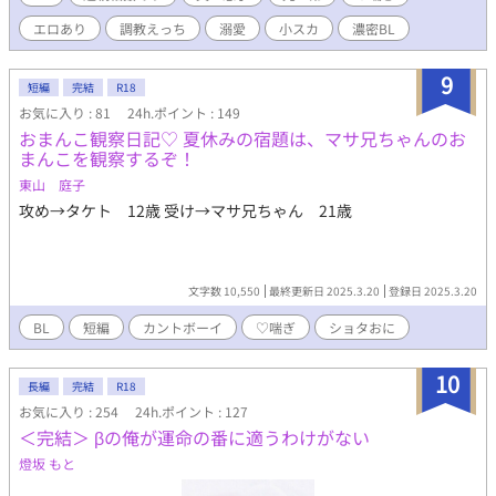
まってくれるので、毎日たのしいです。 ぼくの家にはたくさんの
エロあり
調教えっち
溺愛
小スカ
濃密BL
ルールがあるけど、これはぼくを守るためで家族みんなが仲良し
のためのひけつ？なんだって！ 自分たちだけのとくべつだから、
みんなにはしーなんだって、パパとお兄ちゃんが教えてくれまし
9
短編
完結
R18
た！ ぼくはいいこなので約束は守れます！！ シングルパパの羽田
お気に入り : 81
24h.ポイント : 149
家のえっちな日常をお送りします。 普通に家族がいちゃいちゃし
おまんこ観察日記♡ 夏休みの宿題は、マサ兄ちゃんのお
てる常識はずれな家庭です。 誤字脱字、リクエストなどありまし
まんこを観察するぞ！
たら気軽にお声掛けよろしくお願いします。
東山 庭子
攻め→タケト 12歳 受け→マサ兄ちゃん 21歳
文字数 10,550
最終更新日 2025.3.20
登録日 2025.3.20
BL
短編
カントボーイ
♡喘ぎ
ショタおに
10
長編
完結
R18
お気に入り : 254
24h.ポイント : 127
＜完結＞ βの俺が運命の番に適うわけがない
燈坂 もと