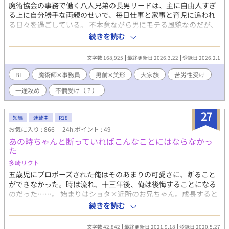
魔術協会の事務で働く八人兄弟の長男リードは、主に自由人すぎ
る上に自分勝手な両親のせいで、毎日仕事と家事と育児に追われ
る日々を過ごしている。 不本意ながら男にモテる風貌なのだが、
恋をしている余裕なんてない。 ある日、中等学校で一緒だったデ
続きを読む
イビッドと一緒に昼食を食べることになった。 世話焼き男前魔術
師✕苦労性（不憫？）な美人事務員。 ※ムーンライトノベルズさ
文字数 168,925
最終更新日 2026.3.22
登録日 2026.2.1
んでも公開しております。 ※エロあり回には※をつけておりま
す。 ※全５０話。ハピエン保証です！
BL
魔術師✕事務員
男前✕美形
大家族
苦労性受け
一途攻め
不憫受け（？）
27
短編
連載中
R18
お気に入り : 866
24h.ポイント : 49
あの時ちゃんと断っていればこんなことにはならなかっ
た
多崎リクト
五歳児にプロポーズされた俺はそのあまりの可愛さに、断ること
ができなかった。時は流れ、十三年後、俺は後悔することになる
のだった……。 始まりはショタ×近所のお兄ちゃん。成長すると
年下イケメン高校生攻めになります。 ♡喘ぎとちんこ呼びに挑戦
続きを読む
した話。 ムーンライトノベルズ様とピクシブと自サイトにも掲載
中。
文字数 42,842
最終更新日 2021.9.18
登録日 2020.5.27