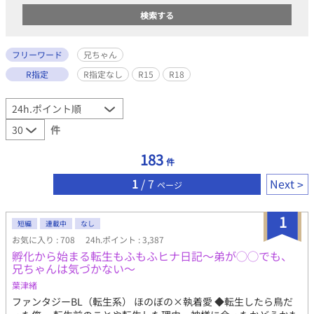
フリーワード
兄ちゃん
R指定
R指定なし
R15
R18
件
183
件
1
/ 7
Next
ページ
1
短編
連載中
なし
お気に入り : 708
24h.ポイント : 3,387
孵化から始まる転生もふもふヒナ日記〜弟が◯◯でも、
兄ちゃんは気づかない〜
葉津緒
ファンタジーBL（転生系） ほのぼの×執着愛 ◆転生したら鳥だ