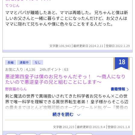
屋。理想の兄貴に可愛がられるため、知性をドロドロに溶かして
てつじん
尽くす。 将人 体格: 肩幅の広いバレーボールのような筋肉の
ママとパパが離婚したあと、ママは再婚した。 兄ちゃんと僕は新
塊。極太巨根と圧倒的パワーを誇るドSなアニキ。 健太 体格:
しいお父さんと一緒に暮らすことになったんだけど、お父さんは
20cmを超える「最長」の武器を持つ、スリムで美麗なスリ筋体
ママに隠れて兄ちゃんや僕に色々なことをする人だった。
型。 役割: 包茎フェチ。拓磨のトラウマを極上の価値に変え、言
葉とテクニックで攻める知略型アニキ。
文字数 106,943
最終更新日 2024.2.11
登録日 2022.1.29
18
長編
連載中
なし
お気に入り : 4,136
24h.ポイント : 63
悪逆第四皇子は僕のお兄ちゃんだぞっ！ ～商人になり
たいので悪逆皇子の兄と組むことにします～
野良猫のらん
書籍情報
剣と魔法の世界で異端扱いされてきた科学者お兄ちゃん×この世
界で唯一科学を理解できる異世界転生者弟！ 皇子様からそこら辺
の農夫までほとんど攻略可能のオープンワールドBLゲー『黄昏の
刻を歩んで』に転生した僕。僕は何を隠そうそのゲームで行商人
続きを読む
プレイを何より愛する行商依存症だった。第五皇子という身分に
ありながら行商人になることを目指す僕は誰からも煙たがられ疎
文字数 202,223
最終更新日 2021.9.4
登録日 2021.1.8
まれている悪逆皇子に媚びを売ることにし――――悪逆マッドサ