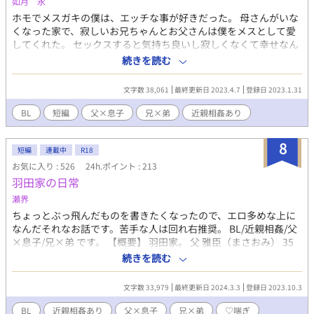
如月 永
ホモでメスガキの僕は、エッチな事が好きだった。 母さんがいな
くなった家で、寂しいお兄ちゃんとお父さんは僕をメスとして愛
してくれた。 セックスすると気持ち良いし寂しくなくて幸せなん
だ。 ＜説明＆注意点＞ 父×息子。兄×弟。３Ｐ。近親相姦。ショ
続きを読む
タ。ストーリー性０。エロ中心。 メスガキ感はあんまり出せてな
いかも。 一話2000文字くらい。続きの更新未定。 ＜キャラクタ
文字数 38,061
最終更新日 2023.4.7
登録日 2023.1.31
ー覚え書＞ ●お父さん(※名前未定)： 会社員。妻に逃げられ、仕
事に熱中して気を紛らわせたが、ある日気持ちがぽっきり折れて
BL
短編
父×息子
兄×弟
近親相姦あり
息子を犯す。 ●和雅（かずまさ）： 兄。高校生。スポーツをして
いる。両親に愛を与えてもらえなくなり、弟に依存。弟の色気に
8
負けて弟の初めてを奪う。 ●昂紀（こうき）： 弟。僕。小学○年
短編
連載中
R18
生。ホモでメスガキな自覚あり。父と兄とするセックスはスキン
お気に入り : 526
24h.ポイント : 213
シップの延長で、禁忌感は感じていない。セックスは知識より先
羽田家の日常
に身体で覚えてしまった。
瀬界
ちょっとぶっ飛んだものを書きたくなったので、エロ多めな上に
なんだそれなお話です。苦手な人は回れ右推奨。 BL/近親相姦/父
×息子/兄×弟 です。 【概要】 羽田家。 父 雅臣（まさおみ） 35
歳。IT社長、185センチ、筋肉質。 長男 玲（れい）16歳。高校2
続きを読む
生、176センチ、文武両道。 次男 勇（ゆう）8歳。小学３年生、
128センチ、天然。 ぼくのお家は、おっきくて優しいパパと頭が
文字数 33,979
最終更新日 2024.3.3
登録日 2023.10.3
良くてなんでも教えてくれるお兄ちゃんの3人家族です。生まれた
時からママはいないけど、優しいパパとお兄ちゃんがたくさんか
BL
近親相姦あり
父×息子
兄×弟
♡喘ぎ