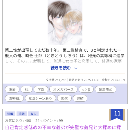
第二性が出現してまだ数十年。 第二性検査で、βと判定された一
般人の俺、時任 士郎（ときとう しろう）は、地元の高等科に進学
して、そのまま就職して、普通に女の子と恋愛して、普通の家庭
を築いて、そのまま平凡で、だけど幸せな一生を終えるものかと
続きを読む
思っていた。 一個上のお兄ちゃん的存在である幼馴染から、ある
日突然αが通う学院に進学する、と告げられた日から俺の人生は少
文字数 241,246
最終更新日 2025.11.30
登録日 2025.10.9
しずつ、変わっていったような気がする。 「何度言ったら分か
る？お前は、俺から、絶対に逃げられない。」 分かってる。逃げ
溺愛
BL
学園
オメガバース
α×β
執着攻め
られないことは。 何なら、もう、既に、囚われてる。 でも未来を
濃密BL
R18シーンあり
現代
完結
考えると、これは間違ってる気持ちだと、自然とブレーキがかか
る。 だって、俺は、Ωじゃない。 先輩には運命の番がいつか現れ
る。 俺が邪魔しちゃいけない。 この気持ちは、蓋を、しないと、
11
短編
完結
なし
いけない。 でも、俺は、ほんとは。 真面目で純粋なβと人に全く
お気に入り : 408
24h.ポイント : 99
興味がなかったαの 不器用なラブストーリーです。
自己肯定感低めの不幸な義弟が完璧な義兄と大揉めに揉