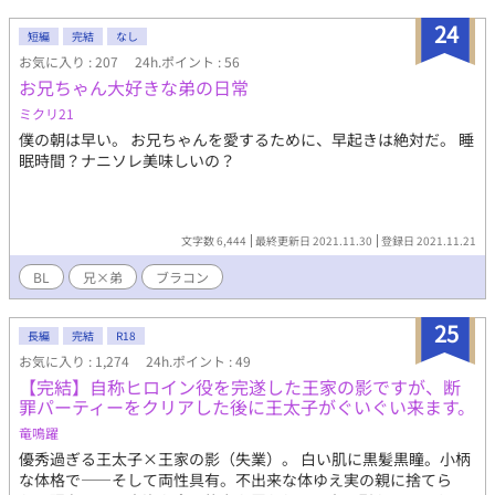
24
短編
完結
なし
お気に入り : 207
24h.ポイント : 56
お兄ちゃん大好きな弟の日常
ミクリ21
僕の朝は早い。 お兄ちゃんを愛するために、早起きは絶対だ。 睡
眠時間？ナニソレ美味しいの？
文字数 6,444
最終更新日 2021.11.30
登録日 2021.11.21
BL
兄×弟
ブラコン
25
長編
完結
R18
お気に入り : 1,274
24h.ポイント : 49
【完結】自称ヒロイン役を完遂した王家の影ですが、断
罪パーティーをクリアした後に王太子がぐいぐい来ます。
竜鳴躍
優秀過ぎる王太子×王家の影（失業）。 白い肌に黒髪黒瞳。小柄
な体格で――そして両性具有。不出来な体ゆえ実の親に捨てら