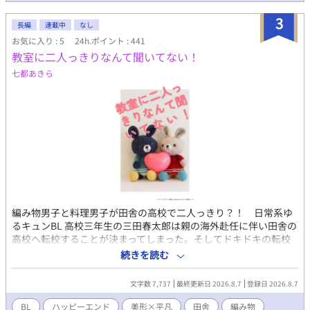
大人の教授たちを相手に生意気に指図するレオだったが、草太を
3
見た瞬間に「運命の番」だと確信し、感情を昂らせて猛烈なプロ
長編
連載中
なし
ポーズを敢行する。 しかし、毎日の過労と安物の抑制剤のせいで
お気に入り : 5
24h.ポイント : 441
感覚がバカになっている草太は、アルファであるレオのフェロモ
教室に二人っきりなんて聞いてない！
ンを完全にスルー。「一生懸命背伸びしてプロポーズごっこをし
七都あきら
ている可愛い子供」と完全に勘違いし、みかんジュースを握らせ
て頭をよしよしと撫でまわしてしまう。 子供扱いされて耳まで真
っ赤にして悔しがるレオと、別世界のお坊ちゃまの戯れ言だと全
く相手にしない草太。あまりにも噛み合わない二人の「運命」
が、ここから動き出す——。 ■ キャラクター紹介 橘 草太（たち
ばな そうた） / 20歳 オメガ 身長173cm。すっきりとした長身だ
が、働きすぎで少し細身。 両親はベータで、突然変異のようにオ
メガとして生まれた。実家が貧しいため、奨学金、自身の生活
費、弟妹への仕送りのためにスケジュールアプリがカラフルに埋
まるほどバイトを掛け持ちしている。病院の抑制剤を買う余裕が
なく、市販の安物で誤魔化しているため感覚が鈍い。 素朴で親し
編み物男子と料理男子が田舎の高校で二人っきり？！ 日常系ゆ
みやすく、健気で面倒見がいいお兄ちゃん気質。経済的な余裕の
るキュンBL 高校三年生の三田春太郎は親の海外赴任に伴い田舎の
なさから、恋愛や運命に対しては非常に現実的（冷めている）。
高校へ転校することが決まってしまった。そしてドキドキの転校
光瀬川 アレクサンダー レオ（みつせがわ あれくさんだー れお） /
初日。なぜか教室には春太郎と……もう一人は鳴神秋彦。二人の
続きを読む
12歳 アルファ 身長153cm。金髪青目のクォーターで、天使やお
生徒しかいなかった。 教室に二人（ホラーではない。田舎の現実
人形のような美少年。 日本最高峰の富と権力を持つ「光瀬川財
だった） 【キャラクター】 三田春太郎（ミタハルタロウ） ＝ ハ
文字数 7,737
最終更新日 2026.8.7
登録日 2026.8.7
団」の御曹司。アメリカの大学を飛び級し、日本の大学へ「特任
ル 17歳 受け 天真爛漫なエセ関西弁少年。愛すべきお馬鹿。
研究生（教授補佐）」としてやってきた超天才児。 基本は大人び
趣味は料理と食べること。ド田舎の祖母の家で暮らすことになっ
BL
ハッピーエンド
美形×平凡
田舎
編み物