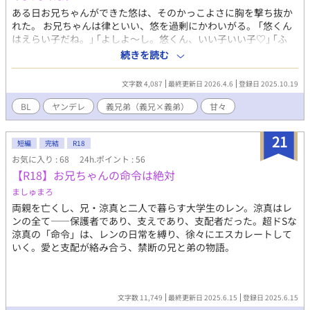
ある日お兄ちゃんができた悠は、そのかっこよさに胸を撃ち抜か
れた。 お兄ちゃんは律といい、悠を過剰にかわいがる。 ｢悠くん
はえらい子だね。｣ ｢よしよ〜し。悠くん、いい子いい子♡｣ ｢ふ
ふ、かわいいね。｣ 律のお兄ちゃんな甘さに逃げたり、逃げられ
続きを読む
なかったりするあまあま義兄弟ラブコメ♡ ｢お兄ちゃん以外、見
ないでね…♡｣ ヤンデレ一途兄 律×人見知り純粋弟 悠の純愛ヤン
文字数 4,087
最終更新日 2026.4.6
登録日 2025.10.19
デレラブ。
BL
ヤンデレ
義兄弟（義兄×義弟）
甘々
21
短編
完結
R18
お気に入り : 68
24h.ポイント : 56
【R18】お兄ちゃんの命令は絶対
ましゅまろ
両親を亡くし、兄・涼真と二人で暮らす大学生のレン。涼真はレ
ンの全て――保護者であり、支えであり、支配者だった。超ドSな
涼真の「命令」は、レンの日常を縛り、徐々にエスカレートして
いく。愛と支配が絡み合う、禁断の兄と弟の物語。
文字数 11,749
最終更新日 2025.6.15
登録日 2025.6.15