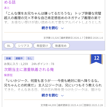
める話
あと
「こんな僕をお兄ちゃんは嫌ってるだろうな」 トップ俳優な完璧
超人の義理の兄×不幸な自己肯定感低めのネガティブ義理の弟で
す。 お金ない受けが追い詰められて変なアルバイトしようとした
ら、攻めと再会して……?みたいな話です。 攻めがヤンデレ気味
続きを読む
で、受けがマジで卑屈なので苦手な人はブラウザバックで。 兄弟
は親が離婚してるため、苗字が違います。 攻め:水瀬真広 受け:神
文字数 15,526
最終更新日 2026.1.7
登録日 2026.1.6
崎彼方 ⚠️作者は芸能界にもお葬式ににもエアプなので、気にしな
いでください。 途中でモブおじが出てきます。 義理とはいえ兄弟
BL
シリアス
卑屈受け
執着攻め
なので、地雷の人はブラウザバックで。 初投稿です。 初投稿がち
ょっと人を選ぶ作品なので不安です。 ひよったら消します。 誤字
12
脱字はサイレント修正します。 内容も時々サイレント修正するか
長編
連載中
なし
もです。 定期的にタグ整理します。 批判・中傷コメントはお控え
お気に入り : 1,259
24h.ポイント : 78
ください。 見つけ次第削除いたします。
次期当主に激重執着される俺
柴原狂
「いいかジーク、何度も言うが──今夜も絶対に街へ降りるな。
兄ちゃんとの約束だ」 主人公ジークは、兄にいつもそう教えられ
てきた。そんなある日、兄の忘れ物を見つけたジークは、届けな
ければと思い、迷ったのち外へ出てみることにした。そこで、あ
続きを読む
る男とぶつかってしまう。 「コイツを王宮へ連れて帰れ。今すぐ
に」 次期当主に捕まったジーク。果たして彼はどうなるのか。 溺
文字数 44,099
最終更新日 2025.4.10
登録日 2025.3.28