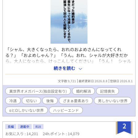
「シャル、大きくなったら、おれのおよめさんになってくれ
る？」 「およめしゃん？」 「うん。おれ、シャルが大好きだか
ら。大人になったら、けっこんしてください」 「うん！ シャル
もリュシーしゃま、だいしゅき！ およめしゃん、なる！」
続きを読む
✩ ✩ ✩ 幼き日に交わした『約束』。二人が正式に婚約した
のは、シャーロットが十二歳、リュシオンが十七歳のとき。 そ
文字数 9,721
最終更新日 2026.8.8
登録日 2026.8.1
れから三年。リュシオンが事故により記憶喪失になったことで、
全てが狂っていく――。 ――――――――――― ✻男しかいな
異世界オメガバース(独自設定有り)
婚約解消
記憶喪失
い、αとΩしかいない世界観なので、女性やβといった概念は出て
冷遇
切ない
後悔
ざまぁ要素あり
男しかいない世界
きません。 ✻独自設定の異世界オメガバースです。 ✻4話までは毎
日更新。その後は週3話の更新を目指します。執筆しながらの更
αとΩしかいない世界
ハッピーエンド
新、遅筆なのでゆっくりペースにはなりますが、完結は保証いた
します。 ☆8/7 15時更新 HOT女性向けランキング42位！ ありが
2
とうございます😊
長編
連載中
R18
お気に入り : 14,201
24h.ポイント : 14,079