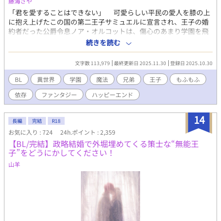
藤海さや
にくいオメガであるレイノは都合がよかったのだ。 お互いを利用
「君を愛することはできない」 可愛らしい平民の愛人を膝の上
する目的で結婚をし夫婦となった二人だったが、ライアスのそば
に抱え上げたこの国の第二王子サミュエルに宣言され、王子の婚
に優性オメガが現れて…。 劣性オメガであることに強いコンプレ
約者だった公爵令息ノア・オルコットは、傷心のあまり学園を飛
ックスを持っているレイノの心は徐々に焦り始める。 さらにはラ
び出してしまった……というのが学園の生徒たちの認識である。
続きを読む
イアスへの恋心も自覚しはじめた時に、レイノははじめてのヒー
だがノアの本当の目的は、行方不明の自分のペット（魔王の側
トを迎える。 ライアスにだけはバレたくないと必死に隠そうとし
近だったらしい）の捜索だった。通りすがりの魔族に道を尋ねて
文字数 113,979
最終更新日 2025.11.30
登録日 2025.10.30
たレイノだったが…！？ 母殺しと責められ続け自ら命を断とうと
目的地へ向かう途中、ノアは完璧な変装をしていたにも関わら
したオメガが、愛する人との間に子どもを授かり母となる物語。
ず、何故かノアを追ってきたらしい王子サミュエルに捕まってし
BL
異世界
学園
魔法
兄弟
王子
もふもふ
まう。 ◇拙作「僕が勇者に殺された件。」に出てきたノアの話で
依存
ファンタジー
ハッピーエンド
すが、一応単体でも読めます。 ◇テキトー設定。細かいツッコミ
はご容赦ください。見切り発車なので不定期更新となります。
14
長編
完結
R18
お気に入り : 724
24h.ポイント : 2,359
【BL/完結】政略結婚で外堀埋めてくる策士な“無能王
子”をどうにかしてください！
山羊