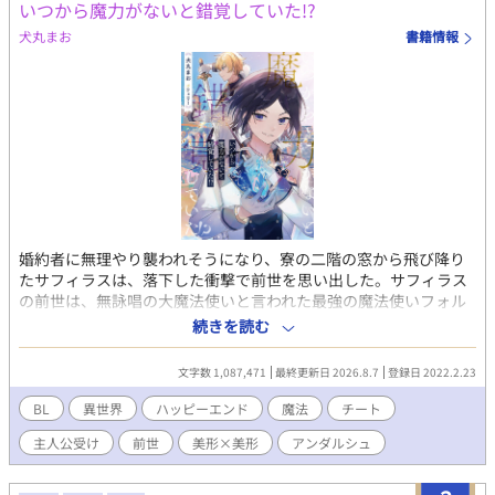
いつから魔力がないと錯覚していた!?
犬丸まお
書籍情報
婚約者に無理やり襲われそうになり、寮の二階の窓から飛び降り
たサフィラスは、落下した衝撃で前世を思い出した。サフィラス
の前世は、無詠唱の大魔法使いと言われた最強の魔法使いフォル
ティスだったのだ。今世では、魔法伯爵家に生れながら5歳の魔力
続きを読む
判定で魔力なしと判じられてからというもの、ずっと家族から冷
遇されていた大人しいサフィラス。ところが前世を思い出した途
文字数 1,087,471
最終更新日 2026.8.7
登録日 2022.2.23
端、サフィラスの人格は前世のフォルティスの人格にほぼ飲み込
まれてしまった。これまでの可哀想なサフィラスよ、さような
BL
異世界
ハッピーエンド
魔法
チート
ら。これからは我慢も自重もしない。転生する前に、女神から与
主人公受け
前世
美形×美形
アンダルシュ
えられた強運という祝福と無敵の魔法で、これまで虐げられてき
たサフィラスは人生を謳歌することを決意する！主人公が1ミリも
ピンチに陥らないお気楽な話です。恋愛＆ラブHは物語後半に予