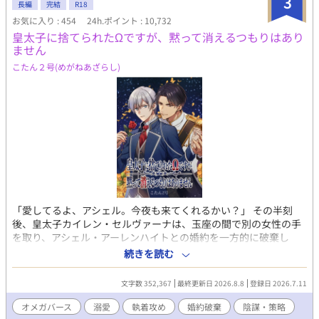
3
長編
完結
R18
定。
お気に入り : 454
24h.ポイント : 10,732
皇太子に捨てられたΩですが、黙って消えるつもりはあり
ません
こたん２号(めがねあざらし)
「愛してるよ、アシェル。今夜も来てくれるかい？」 その半刻
後、皇太子カイレン・セルヴァーナは、玉座の間で別の女性の手
を取り、アシェル・アーレンハイトとの婚約を一方的に破棄し
た。 その変わりようは、あまりにも不自然だった。 その違和感を
続きを読む
追った先で、アシェルは誰も予想しなかった事件へと足を踏み入
れていく──。 ※年齢区分が間違っていたのでR18に変更しまし
文字数 352,367
最終更新日 2026.8.8
登録日 2026.7.11
た。
オメガバース
溺愛
執着攻め
婚約破棄
陰謀・策略