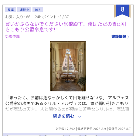
ずのヒロインや攻略対象たちまで、誰もシナリオどおりに動かな
い。 戸惑いながら過ごす日々の中で、僕は少しずつ気づいてい
8
長編
連載中
R15
く。 ゲームで知っている悪役令息ルーカスと、僕の中に残る本当
お気に入り : 86
24h.ポイント : 3,837
のルーカスは、まったく違う人物なのではないか、と。 でも、卒
買いかぶらないでください氷狼殿下、僕はただの胃弱引
業式は、確実に近づいてくる。 捨てられるためだけに育てられた
きこもり公爵令息です!!
悪役令息と、一度失った婚約者を今度こそ守り抜こうとする死に
戻り王太子。 二人が二度目の人生で選ぶ、本当の未来とは――
兎束作哉
書籍情報
「まったく、お前は危なっかしくて目を離せないな」 アルヴェス
公爵家の次男であるシリル・アルヴェスは、胃が弱い引きこもり
だが魔法の天才。 人と関わるのが極端に苦手なシリルは、魔法事
業で儲けたお金で建てた温室でぬくぬくハッピー引きこもりライ
続きを読む
フを送っていた。 そんなある日、シリルは双子の姉が学園で何者
かに突き落とされたことを父から知らされる。 その直後、王太子
文字数 17,392
最終更新日 2026.8.9
登録日 2026.8.7
の婚約者候補として名が挙がっている姉の世間体を気にした父