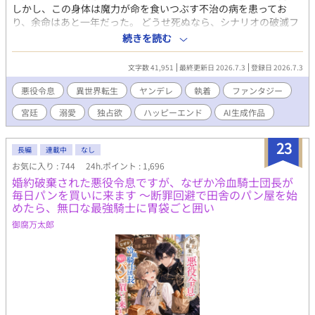
しかし、この身体は魔力が命を食いつぶす不治の病を患ってお
り、余命はあと一年だった。 どうせ死ぬなら、シナリオの破滅フ
ラグを回避し、誰の記憶にも残らず静かに消え去りたい。 そう願
続きを読む
って王太子アルフレッドに婚約破棄を申し出た。 ――だが、それ
がすべての狂気の始まりだった。 「君の手はひどく冷たいね。ま
文字数 41,951
最終更新日 2026.7.3
登録日 2026.7.3
るで死人のようだ。……婚約の破棄は認めない」 何も望まず、た
だ消えようとするルシルの儚げな諦観は、逆に攻略対象たちのド
悪役令息
異世界転生
ヤンデレ
執着
ファンタジー
ス黒い支配欲と執着に火をつけてしまう。 ヤンデレ王太子アルフ
宮廷
溺愛
独占欲
ハッピーエンド
AI生成作品
レッドの圧倒的な拘束。 実直な騎士ガレッドの盲目的な献身。 天
才魔術師ノアの狂気的な探究。 ルシルが死の淵へ沈み込もうとし
たとき、三人は神の理に逆らう禁忌の魔術を実行する。 それは、
23
長編
連載中
なし
自らの命と魔力をルシルの身体へ直接繋ぎ止める『命の共有契
お気に入り : 744
24h.ポイント : 1,696
約』だった――。 「君はもう、どこへも行けない。永遠に、私た
婚約破棄された悪役令息ですが、なぜか冷血騎士団長が
ちと共にあるんだ」 死んで逃げることすら許されない豪奢な鳥籠
毎日パンを買いに来ます 〜断罪回避で田舎のパン屋を始
の中、悪役令息は息が詰まるほど甘い絶望と幸福に溺れていく。
めたら、無口な最強騎士に胃袋ごと囲い
ヤンデレ執着BLファンタジー、ここに開幕。
御腐万太郎