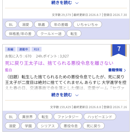
ることに。 しかし、アルフレッドはミアの初恋の人で...。 この恋
続きを読む
は一方通行、きっと愛してはもらえない。それでも好きな人のそ
ばにいられるならそれでいい。そんな気持ちで嫁いだミアだった
文字数 29,579
最終更新日 2026.8.7
登録日 2026.7.30
が、アルフレッドは、ミアをどうやら溺愛してくれているようで
_？ 「…お前は、本当に愛らしいな」 「や、やめてください…！
BL
溺愛
執着
年の差婚
いちゃいちゃ
心臓が持たないです…！」 時々波乱もありつついつもラブラブお
体格差/年の差
クール×一途
転生
しどり夫婦(夫夫)の日常。 ────── ※ムーンライトノベルズ
様でも連載しております。
7
長編
連載中
R18
お気に入り : 670
24h.ポイント : 3,927
死に戻り王太子は、捨てられる悪役令息を離さない
藍白
書籍情報
（旧題）転生した捨てられるための悪役令息でしたが、死に戻り
王太子が二度目は絶対に捨ててくれません あらすじ 大学進学を控
えた春の日、交通事故で命を落とした僕は、恋愛ゲーム『セヴァ
恋』の悪役令息ルーカス・アーネットとして目を覚ました。 卒業
続きを読む
式で断罪され、王太子に婚約破棄される――その未来を知ってい
る僕は、破滅を避けるため、王太子アロイス・セヴァリーとの婚
文字数 159,429
最終更新日 2026.8.8
登録日 2026.7.16
約を解消しようと決めた。 けれど、ゲームでは僕を断罪するはず
だった王太子アロイスは、なぜか僕を手放そうとしない。 「俺
BL
異世界
転生
ファンタジー
ハッピーエンド
は、君を手放す気はない」 そう告げる彼は、まるで一度すべてを
溺愛
学園
シリアス
悪役令息
死に戻り
失った人のような目で僕を見る。 さらに、ゲームでは敵だったは