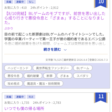
10
長編
連載中
なし
お気に入り : 410
24h.ポイント : 2,912
【8/10完結】BLゲームのモブですが、前世を思い出した
ら成り行きで悪役令息と「ざまぁ」することになりまし
た。
ぷかり
目の前で起こった断罪劇はBLゲームのハイライトシーンでした。
学園の卒業パーティーで第一王子が彼の婚約者であるエバン公爵
令息に婚約破棄を告げた瞬間、ジェームズは突然前世を思い出し
た。 どうやらここはBLゲームの世界で、自分はそのモブキャラら
続きを読む
しい。 とはいえ、全てがゲームの通りというわけではなく、現実
のエバンは悪役令息らしからぬ品行方正な人物だった。 しかし、
文字数 76,525
最終更新日 2026.8.8
登録日 2026.7.3
ゲームの強制力のなせる業なのか、エバンはシナリオ通りに社交
界を追われ行方不明になってしまう。 このままではいけない！ こ
ハッピーエンド
異世界転生ファンタジー
BLゲーム
れはエンディング後の世界を生きる成金モブが悪役令息を幸せに
悪役令息
婚約破棄
断罪
ざまぁ
スパダリ
するための物語。 8/10の完結まで予約投稿済です。
攻め視点
魔道具・魔法・技術開発
11
長編
連載中
R18
お気に入り : 1,735
24h.ポイント : 2,783
いつでも僕の帰る場所