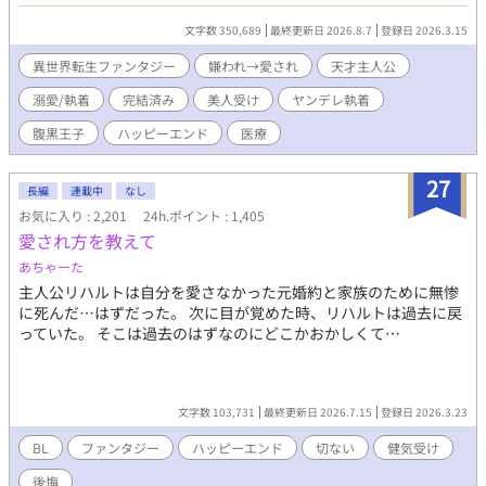
して転生した先は――横領、裏金、闇商売。数々の悪事で恐れら
れる“帝国最悪の貴族”カーネリア家だった。 家族にも使用人にも
文字数 350,689
最終更新日 2026.8.7
登録日 2026.3.15
腫れ物扱いされる厄介者。取り柄は美しい容姿だけ。いずれは厄
介払い同然に、どこかの貴族へ第二夫人として嫁がされる運命だ
異世界転生ファンタジー
嫌われ→愛され
天才主人公
った。 だがジゼルは、嫌われ者という立場を逆手に取り、自室へ
溺愛/執着
完結済み
美人受け
ヤンデレ執着
引きこもって治癒魔法研究を始める。その画期的な研究成果は、
やがて帝国中を巻き込み、多くの人々の運命を変えていく。 そし
腹黒王子
ハッピーエンド
医療
てなぜか、彼へ異常な執着を向ける男たちまで現れ始めて……？
「君が十八歳になったら、すぐに結婚しよう」 「お前は生涯、兄
27
の隣で過ごしなさい」 「君が自由でいられるなら、僕はどうなっ
長編
連載中
なし
てもいい」 ジゼルを手に入れようと奔走する男達、教会の陰謀、
お気に入り : 2,201
24h.ポイント : 1,405
謎の感染症。前世の医学知識と治癒魔法を武器に、ジゼルは帝国
愛され方を教えて
の医療と己の運命を変えていく。 【第二部】 帝国の常識を覆す事
あちゃーた
件を解決し、第一皇子カイラスとの婚約も決まったジゼル。カー
ネリア家の名誉も回復し、ようやく平穏な日々が訪れる――はず
主人公リハルトは自分を愛さなかった元婚約と家族のために無惨
だった。 「忙しい！ とにかく時間がない！！」 診療所、アカデ
に死んだ…はずだった。 次に目が覚めた時、リハルトは過去に戻
ミー、医療改革、研究、そして皇太子妃教育。カイラスとの甘い
っていた。 そこは過去のはずなのにどこかおかしくて…
婚約生活どころか、ゆっくり会う時間すらない。側妃の座を狙う
貴族たちの思惑や新聞社の誹謗中傷にも振り回され、慌ただしい
毎日を送っていた。 「すごーい、お仕事熱心なんですね。僕だっ
たらカイラス様より優先することなんてないけどな」 そんなな
文字数 103,731
最終更新日 2026.7.15
登録日 2026.3.23
か、「聖女の生まれ変わり」を名乗る美しい少年ルカ・アステル
BL
ファンタジー
ハッピーエンド
切ない
健気受け
が現れ、カイラスへ異常な執着を見せ始める。 そして海の向こう
では、一つの事件が静かに動き始めていた。 「これでお前は何者
後悔