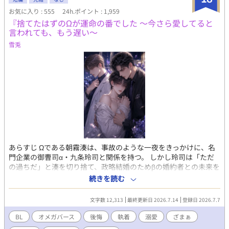
お気に入り : 555
24h.ポイント : 1,959
『捨てたはずのΩが運命の番でした ～今さら愛してると
言われても、もう遅い～
雪兎
あらすじ Ωである朝霧湊は、事故のような一夜をきっかけに、名
門企業の御曹司α・九条玲司と関係を持つ。 しかし玲司は「ただ
の過ちだ」と湊を切り捨て、政略結婚のためβの婚約者との未来を
選んだ。 深く傷ついた湊は、彼の前から姿を消す。 数か月後
続きを読む
――。 湊の身体は、これまで誰も知らなかった希少な『遅咲き
Ω』として覚醒する。 その瞬間、玲司は初めて湊こそが運命の番
文字数 12,313
最終更新日 2026.7.14
登録日 2026.7.7
だったと知る。 「戻ってきてくれ」 今さら必死に追いかけてくる
玲司。 だが湊の隣には、自分を支え続けてくれた医師のα・神崎
BL
オメガバース
後悔
執着
溺愛
ざまぁ
伊織がいた。 「あなたは俺を捨てたでしょう」 後悔に苦しむα、