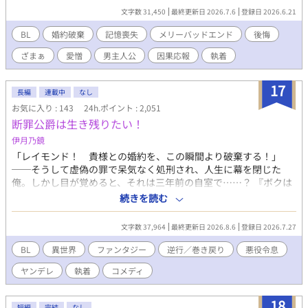
ィンは、あの日死んだんだ」 ​誰も信じられなくなったニコラスは
文字数 31,450
最終更新日 2026.7.6
登録日 2026.6.21
隣国へ留学することになった。 留学先で過去を乗り越え、新しい
幸福を掴んだニコラス。 そこへ「記憶が戻った」と涙を流すアル
BL
婚約破棄
記憶喪失
メリーバッドエンド
後悔
ヴィンが現れるが、すでにニコラスの心には少しの情も残ってな
ざまぁ
愛憎
男主人公
因果応報
執着
くて―――……。
17
長編
連載中
なし
お気に入り : 143
24h.ポイント : 2,051
断罪公爵は生き残りたい！
伊月乃鏡
「レイモンド！ 貴様との婚約を、この瞬間より破棄する！」
──そうして虚偽の罪で呆気なく処刑され、人生に幕を閉じた
俺。しかし目が覚めると、それは三年前の自室で……？ 『ボクは
ラピス！ キミの人生を導く神使さ』 「なんて気味の悪いくらげ
続きを読む
だ」 三年契約の日雇い派遣でやってきた喋るくらげに導かれ、巻
き戻り生活が幕を開ける！ あとたった三年で、俺は生き残れるの
文字数 37,964
最終更新日 2026.8.6
登録日 2026.7.27
か！？ 生き残るために婚約者の王子──レオンを射止め、婚約
破棄と断罪フラグをへし折ろう！ 不思議なクラゲと共に頑張れレ
BL
異世界
ファンタジー
逆行／巻き戻り
悪役令息
イモンド、頑張れ派遣！ 給料いくらなんだろう！
ヤンデレ
執着
コメディ
18
短編
完結
なし