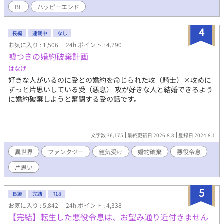
BL
ハッピーエンド
4
長編
連載中
なし
お気に入り : 1,506
24h.ポイント : 4,790
嘘つきの婚約破棄計画
はなげ
好きな人がいるのに受との婚約を命じられた攻（騎士）×攻めに
ずっと片思いしている受（悪息） 攻が好きな人と結婚できるよう
に婚約破棄しようと奮闘する受の話です。
文字数 36,175
最終更新日 2026.8.8
登録日 2024.8.1
異世界
ファンタジー
健気受け
婚約破棄
悪役令息
片思い
5
長編
完結
R18
お気に入り : 5,842
24h.ポイント : 4,338
【完結】転生した悪役令息は、お望み通り近付きません