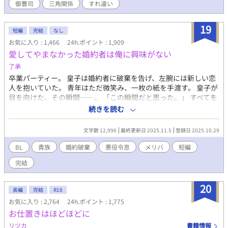
御曹司
三角関係
すれ違い
執着する第二のα、そして希少Ωを巡る陰謀。 もう二度と傷つきた
くないΩが最後に選ぶ相手とは――。 捨てた側の後悔と執着が加
速する、すれ違いオメガバースBL。
19
短編
完結
なし
お気に入り : 1,466
24h.ポイント : 1,909
愛してやまなかった婚約者は俺に興味がない
了承
卒業パーティー。 皇子は婚約者に破棄を告げ、左腕には新しい恋
人を抱いていた。 青年はただ微笑み、一枚の紙を手渡す。 皇子が
目を向けた、その瞬間——。 「この瞬間だと思った。」 すべてを
愛で終わらせた、沈黙の恋の物語。 IFストーリーあり 誤字あれ
続きを読む
ば報告お願いします！
文字数 12,996
最終更新日 2025.11.5
登録日 2025.10.29
BL
貴族
婚約破棄
悪役令息
メリバ
短編
完結
20
長編
完結
R18
お気に入り : 2,764
24h.ポイント : 1,775
お仕置きはほどほどに
リツカ
書籍情報