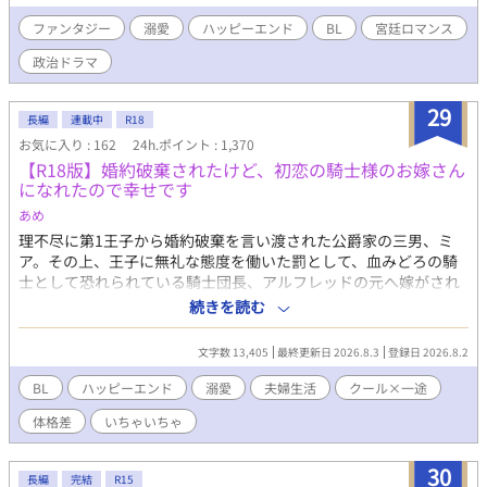
ファンタジー
溺愛
ハッピーエンド
BL
宮廷ロマンス
政治ドラマ
29
長編
連載中
R18
お気に入り : 162
24h.ポイント : 1,370
【R18版】婚約破棄されたけど、初恋の騎士様のお嫁さん
になれたので幸せです
あめ
理不尽に第1王子から婚約破棄を言い渡された公爵家の三男、ミ
ア。その上、王子に無礼な態度を働いた罰として、血みどろの騎
士として恐れられている騎士団長、アルフレッドの元へ嫁がされ
ることに。 しかし、アルフレッドはミアの初恋の人で...。 この恋
続きを読む
は一方通行、きっと愛してはもらえない。それでも好きな人のそ
ばにいられるならそれでいい。そんな気持ちで嫁いだミアだった
文字数 13,405
最終更新日 2026.8.3
登録日 2026.8.2
が、アルフレッドは、ミアをどうやら溺愛してくれているようで
_？ 「…お前は、本当に愛らしいな」 「や、やめてください…！
BL
ハッピーエンド
溺愛
夫婦生活
クール×一途
心臓が持たないです…！」 山も谷もない、いちゃいちゃ新婚カッ
体格差
いちゃいちゃ
プルのお話。 ────── ※現在連載中の作品のR18版です(更新
は通常版が先になります) ※主人公の年齢を変更しています。
※R18部分の追加以外に内容の大きな変更はありません。
30
長編
完結
R15