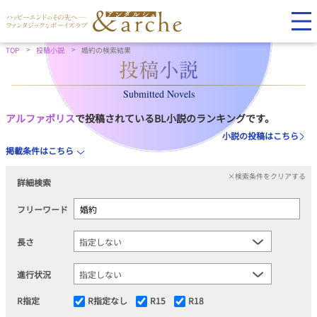
TOP
投稿小説
婚約の検索結果
Submitted Novels
アルファポリス
で投稿されているBL小説のランキングです。
小説の投稿はこちら
掲載条件はこちら
×検索条件をクリアする
詳細検索
フリーワード
長さ
進行状況
R指定
R指定なし
R15
R18