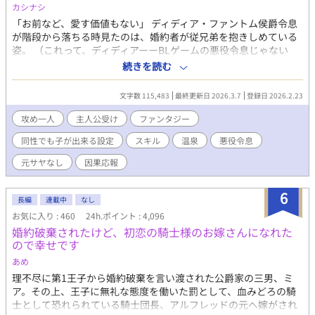
カシナシ
「お前など、愛す価値もない」 ディディア・ファントム侯爵令息
が階段から落ちる時見たのは、婚約者が従兄弟を抱きしめている
姿。 （これって、ディディアーーBLゲームの悪役令息じゃない
か！） 妹の笑顔を見るためにやりこんでいたBLゲーム。引くほど
続きを読む
レベルを上げた主人公のスキルが、なぜかディディアに転生して
そのまま引き継いでいる。 スキルなしとして家族に『失敗作』と
文字数 115,483
最終更新日 2026.3.7
登録日 2026.2.23
蔑まれていたのは、そのスキルのレベルが高すぎたかららしい。
スキルと自分を取り戻したディディアは、婚約者を追いかけまわ
攻め一人
主人公受け
ファンタジー
すのを辞め、自立に向けて淡々と準備をする。 もちろん元婚約者
同性でも子が出来る設定
スキル
温泉
悪役令息
と従兄弟には近付かないので、絡んでこないでいただけます？ 十
万文字程度。 3/7 完結しました！ ※主人公：マイペース美人受け
元サヤなし
因果応報
※女性向けHOTランキング1位、ありがとうございました。完結ま
での12日間に渡り、ほとんど2〜5位と食い込めた作品となりまし
6
た！あああありがとうございます……！｡ﾟ(ﾟ´Д`ﾟ)ﾟ｡ たくさんの
長編
連載中
なし
閲覧、イイね、エール、感想は、作者の血肉になります……！(o
お気に入り : 460
24h.ポイント : 4,096
´ω`o)ありがとうございます！(●′ω`人′ω`●)
婚約破棄されたけど、初恋の騎士様のお嫁さんになれた
ので幸せです
あめ
理不尽に第1王子から婚約破棄を言い渡された公爵家の三男、ミ
ア。その上、王子に無礼な態度を働いた罰として、血みどろの騎
士として恐れられている騎士団長、アルフレッドの元へ嫁がされ