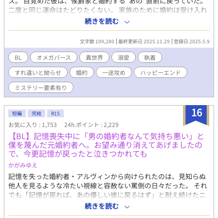
ス。 目覚めた彼は、侯爵家と婚約する“あの”直前に戻っていた。
二度と同じ運命はたどりたくない。 家族のために婚約は受け入れ
るが、なんとか相手に嫌われて破談を狙うことに決める。 だが目
続きを読む
の前に現れた侯爵・アルバートは、前世とはまるで別人のように
優しく、異様に距離が近くて――。
文字数 109,280
最終更新日 2025.11.29
登録日 2025.5.9
BL
オメガバース
異世界
溺愛
執着
すれ違いと拗らせ
婚約
一途攻め
ハッピーエンド
ミステリー要素有り
16
短編
完結
R15
お気に入り : 1,753
24h.ポイント : 2,229
​【BL】記憶喪失中に「男の婚約者なんて気持ち悪い」と
僕を蔑んだ元婚約者へ。お望み通り消えてあげましたの
で、今更記憶が戻ったと泣きつかれても
かがみゆえ
記憶を失った婚約者・アルヴィンから向けられたのは、見知らぬ
他人を見るような冷たい視線と容赦ない罵倒の日々だった。 それ
でも「記憶が戻れば、あの優しい彼に戻るはず」と耐え続けたニ
コラス。 しかし、アルヴィンがみんなの前でニコラスの手紙を破
続きを読む
りながら嘲笑した時、ついに限界を迎える。 「僕が愛したアルヴ