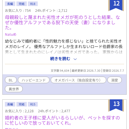
12
べたのは、幼馴染の宏章だった。 「俺の家族になってくれ」 兄の
長編
完結
R18
ように思っていた宏章に、身も心も包まれ愛されて――？ ※宏章
お気に入り : 754
24h.ポイント : 2,712
(包容ヤンデレ）×成己(健気不憫）の幼馴染オメガバースBLです
母親殺しと蔑まれた劣性オメガが死のうとした結果、な
♡ ※ストレス展開が長く続きますが、最終的にはスカッとハッ
ぜか優性アルファである猊下の天使（妻）になりまし
ピーエンドになります🦾(⌒▽⌒) ※独自設定ありオメガバースで
た。
す。 ☆感想コメント、誠にありがとうございます！いつも大切に
Natuめ
読ませて頂いております♡心の励みです(#^^#) ☆とても素敵な表
紙は小槻みしろさんに頂きました✨ ※24年9月2日 二百八十～三百
幼なじみで婚約者に「性的魅力を感じない」と捨てられた劣性オ
二話までを修正の為非公開にしました。読んで下さった皆様、あ
メガのレイノ。 優秀なアルファしか生まれないロード伯爵家の長
りがとうございましたm(__)m ※25年4月29日 唯一の未来Ⅰを再
男として生まれたのにレイノは劣性オメガであった。 家族からは
度加筆修正いたします。ご迷惑をおかけして、申し訳ありませ
一族の面汚しとひどい扱いを受け、母はオメガを産んだ罪悪感で
続きを読む
ん。 今までのお話を読んでくださった皆様、ありがとうございま
自殺してしまう。 『お前が殺したんだ。お前が情けなくて、心を
したm(_ _)m ※25年5月13日 加筆完了しました！
病んだ末の結末がこれだ。満足か？ お前をアルファに産めなか
文字数 94,604
最終更新日 2026.7.30
登録日 2026.7.7
った母への復讐は済んだか？ この、——母殺しのオメガが』 母
の遺体を前に、父からはそう罵倒された。 しかし幼なじみだけ
BL
ハッピーエンド
オメガバース（独自設定有り）
溺愛
は、そんなレイノに優しくしてくれていたのだ。 レイノがいいと
異世界
すら言ってくれていたのに。 彼の隣には、美しいオメガがいた。
「だからごめん、別れてくれ。……番いたいオメガが他にできた
んだ」 年老いたアルファに売られるくらいならと、自ら命を断と
13
長編
完結
R15
うとしたレイノ。 そんなレイノを救ったのは、優性アルファのラ
お気に入り : 2,128
24h.ポイント : 2,477
イアスだった。 「人が落ちてくるとは思わなかったな。…………
婚約者の王子様に愛人がいるらしいが、ペットを探すの
君はもしかして、天使なのかな？」 レイノを俺の天使と呼び、伯
に忙しいので放っておいてくれ。
爵家から連れ出してくれたライアス。 しかしライアスにも目的が
あった。 子どもを残したくないライアスにとって、子どものでき