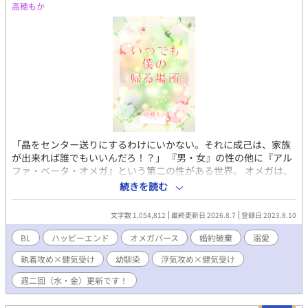
高穂もか
「晶をセンター送りにするわけにいかない。それに成己は、家族
が出来れば誰でもいいんだろ！？」 『男・女』の性の他に『アル
ファ・ベータ・オメガ』という第二の性がある世界。 オメガは、
少子化対策の希望として、すべての生活を国から保障される。代
続きを読む
わりに「二十歳までに伴侶がいなければ、オメガセンターで子供
を産み続けること」を義務付けられていた。 主人公・春日成己
文字数 1,054,812
最終更新日 2026.8.7
登録日 2023.8.10
は、赤ちゃんの頃に家族と離され、センターで育てられていた。
孤独な成己の支えは幼馴染の宏章の面会と『家族をもつ』という
BL
ハッピーエンド
オメガバース
婚約破棄
溺愛
夢。 「自分の家族を持って、ずっと仲良く暮らしたい」 その夢
執着攻め×健気受け
幼馴染
浮気攻め×健気受け
は、叶うはずだった。 高校からの親友で、婚約者の陽平が、彼の
初恋の人・晶と再会し、浮気をするまでは…… 成己は、二十歳の
週二回（水・金）更新です！
誕生日を目前に、婚約を解消されてしまう。 婚約者探しは絶望的
で、最早センターに行くしかない。 失意に沈む成己に手を差し伸