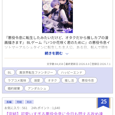
柄へ手を置く。 「この店に手を出すな。ノアにもだ」 パン目当て
だと思い込む悪役令息と、店主ごと囲い込みたい冷血騎士団長。
婚約破棄から始まる、飯テロ異世界BLラブコメ。
『悪役令息に転生したみたいだけど、オタクだから推しカプの漫
画描きます』 BLゲーム『いつか花咲く君のために』の悪役令息イ
ソトマ＝アルシュタインに転生した主人公。ある日、転んで頭を
打った拍子に、彼は思い出した。自分の前世がオタクだったとい
続きを読む
うことを。 イソトマの推しカプは『いつ花』のメインカプである
ルシアンとリリーだ。激推しするあまり、同人で漫画を描いてい
文字数 84,658
最終更新日 2026.8.8
登録日 2026.7.1
た。婚約破棄の断罪イベントですら、推しを拝める至福の時間。
そんな彼の推し活ライフは、まさに婚約破棄から始まる。推しを
BL
異世界転生ファンタジー
ハッピーエンド
愛でるため、イソトマは円満な婚約解消を試みる。現実に打ちひ
ラブコメ風味
溺愛
オタク
推し活
悪役令息
しがれながらも、オタク仲間のアルエと漫画を描く楽しい日々を
満喫中。推しキャラである護衛騎士のディルクとも、何となく仲
婚約破棄
アンダルシュ
良くなれて、楽しくなってきた。 なのに、ゲーム主人公のリリー
の様子が、おかしくて……。 どうしてみんな、ゲームと違う
25
の！ オタク令息が推しを愛でながら漫画を描き、自分の恋も実
長編
完結
R18
らせちゃう、推し活ラブコメBL。 ※表紙はAIにて作成。本文は作
お気に入り : 561
24h.ポイント : 1,640
者の自作です。本文にAIは一切使用しておりません。
【完結】可愛いすぎる悪役令息に今日も悶える攻め達