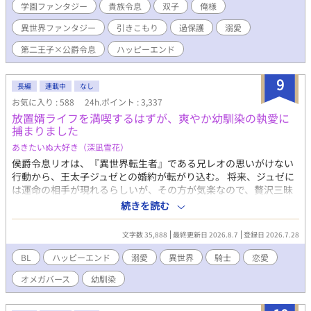
に、姉のフリをして学園に潜入し、犯人を突き止めるよう言われ
学園ファンタジー
貴族令息
双子
俺様
家を追い出されてしまう。 潜入一日目の放課後、校内で迷子にな
異世界ファンタジー
引きこもり
過保護
溺愛
ったシリルは、姉と同じように階段から誰かが突き落とされた瞬
間を目撃し、咄嗟に助けに入る。 しかし、助けたのは氷狼殿下と
第二王子×公爵令息
ハッピーエンド
恐れられているディオン・オラージュ第二王子殿下だった。 しか
も、ディオンは変装していたシリルを一発で見破って……？ 「こ
9
の事件、俺たちで解決するぞ。それまで、貴様は俺と相部屋だ」
長編
連載中
なし
「きょ、拒否権は……？」 不愛想で冷たく、黒いうわさが絶えな
お気に入り : 588
24h.ポイント : 3,337
いディオンはなぜか次第に過保護になっていき……？ 人を寄せ付
放置婿ライフを満喫するはずが、爽やか幼馴染の執愛に
けない氷狼王子×胃弱引きこもり公爵令息の胃薬必須の学園ファ
捕まりました
ンタジー!! ※ライトBLです。 ※毎日0：00更新です。 ※カクヨム
あきたいぬ大好き（深凪雪花）
のほうにも掲載しております。
侯爵令息リオは、『異世界転生者』である兄レオの思いがけない
行動から、王太子ジュゼとの婚約が転がり込む。 将来、ジュゼに
は運命の相手が現れるらしいが、その方が気楽なので、贅沢三昧
な後宮暮らしを楽しみにしていた。 十数年後、無事にジュゼに婿
続きを読む
入りして子どもを授かるが、なんと幼馴染に下賜されることにな
り……？
文字数 35,888
最終更新日 2026.8.7
登録日 2026.7.28
BL
ハッピーエンド
溺愛
異世界
騎士
恋愛
オメガバース
幼馴染