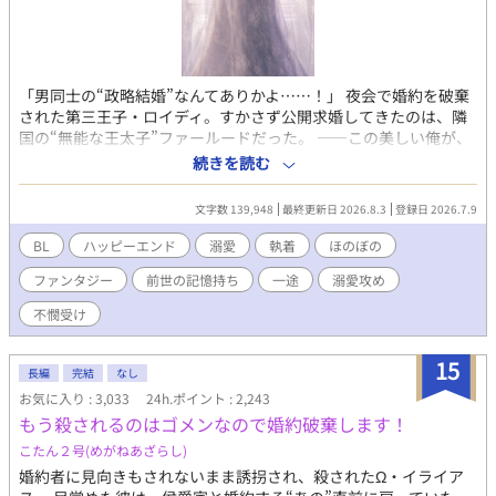
「男同士の“政略結婚”なんてありかよ……！」 夜会で婚約を破棄
された第三王子・ロイディ。すかさず公開求婚してきたのは、隣
国の“無能な王太子”ファールードだった。 ——この美しい俺が、
男相手に“嫁入り”だと？ 冗談じゃない！ 不本意ながら始まった
続きを読む
結婚生活。ところが夫は、無能どころかとんでもない策士だっ
た。外堀を埋め、逃げ道を塞ぎ、過保護なほど甘やかしてくる。
文字数 139,948
最終更新日 2026.8.3
登録日 2026.7.9
だが、甘やかされてばかりもいられない。 ロイディは婚約破棄の
屈辱を晴らすべく、策を練り始める。 こう見えて前世は起業家。
BL
ハッピーエンド
溺愛
執着
ほのぼの
その経験を生かし、嫁ぎ先にも利益をもたらしながら、自分を侮
ファンタジー
前世の記憶持ち
一途
溺愛攻め
った連中を経済でぶん殴れないかと考えたのだ。 そんな異様に沸
点の低い妻に、策士の夫も振り回されっぱなしで——！？ 無能を
不憫受け
装う策士な執着溺愛攻め×策士から逃げられない生意気ツンデレ
受け🌱 腹の探り合いといちゃつき多めの、デロ甘政略結婚BL。
15
長編
完結
なし
お気に入り : 3,033
24h.ポイント : 2,243
もう殺されるのはゴメンなので婚約破棄します！
こたん２号(めがねあざらし)
婚約者に見向きもされないまま誘拐され、殺されたΩ・イライア