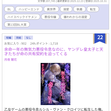
文字数 207,745
最終更新日 2025.12.23
登録日 2025.10.31
とすら許されなくなった俺は、悪役令嬢の兄であるリュシアン・
フォークナーが治める領地で監視されることとなった。 「あなた
BL
ハッピーエンド
異世界
溺愛
執着
転生
はなにもしなくていいのです」 リュシアンにはそう言われたが、
ハイスペックイケメン
悪役令嬢
嫌われからの溺愛
前世日本人の血が働かざるもの食うべからずと訴えてくる……！
そんなこんなで仕事を見つけ出したフィリアスの今までとは違う
第13回BL大賞
様子に、周囲はもちろんリュシアンも驚く。 心を入れ替えたフィ
リアスにだんだんと冷たかったリュシアンの態度も変わってき
22
て……？ これは秘密を抱えた次期公爵と、全て失ったら逆に吹っ
短編
完結
なし
切れた元王子のお話です。 嫌われからの溺愛を目指しています。
お気に入り : 902
24h.ポイント : 1,718
現在【第13回BL大賞】にエントリーさせていただいております！
余命一年の無気力悪役令息なのに、ヤンデレ皇太子と天
お気に召しましたら、ブクマ♡感想、そして投票で応援してくだ
才たちが命の共有契約を迫ってくる
さると嬉しいです！
月夜 闇花
乙女ゲームの悪役令息ルシル・ヴァン・クロイツに転生した俺。