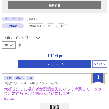
フリーワード
婚約
R指定
R指定なし
R15
R18
件
1116
件
1
/ 38
Next
ページ
1
長編
連載中
R15
お気に入り : 434
24h.ポイント : 14,634
大好きだった婚約者が記憶喪失になって冷遇してくるの
で、婚約解消して別の人と結婚します
Kanade