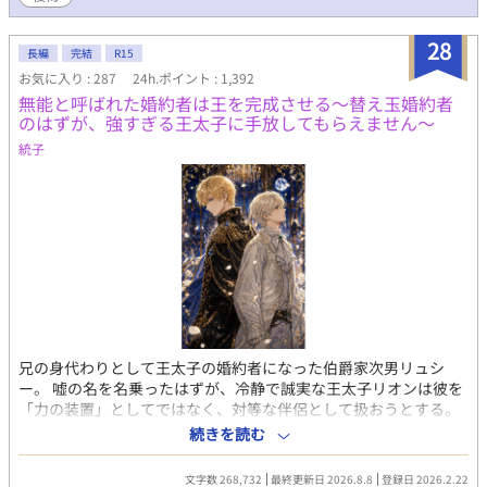
でもない。窮屈な立場など捨てて俺の番になれ」 医療、政治、恋
愛、そして海を舞台にした新たな冒険。研究一筋の元小児科医
28
は、大切な人を守るため、再び帝国を揺るがす運命へ飛び込んで
長編
完結
R15
いく。
お気に入り : 287
24h.ポイント : 1,392
無能と呼ばれた婚約者は王を完成させる〜替え玉婚約者
のはずが、強すぎる王太子に手放してもらえません〜
統子
兄の身代わりとして王太子の婚約者になった伯爵家次男リュシ
ー。 嘘の名を名乗ったはずが、冷静で誠実な王太子リオンは彼を
「力の装置」としてではなく、対等な伴侶として扱おうとする。
本物になりたいと願う替え玉と、完成された王太子の静謐な王宮
続きを読む
ロマンス。 現在は王となったリオンとリュシーの関係を中心に、
独占欲強めの溺愛が進行中。
文字数 268,732
最終更新日 2026.8.8
登録日 2026.2.22