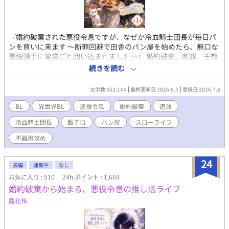
『婚約破棄された悪役令息ですが、なぜか冷血騎士団長が毎日パ
ンを買いに来ます 〜断罪回避で田舎のパン屋を始めたら、無口な
最強騎士に胃袋ごと囲い込まれました〜』 婚約破棄、断罪、王都
追放。 公爵令息ノア・ラザフォードは、王宮の夜会で王子からそ
続きを読む
う告げられた瞬間、心の中で歓喜した。 なぜなら彼は、前世の記
憶を持つ転生者。 この世界が乙女ゲームに似ており、自分が“悪
文字数 452,144
最終更新日 2026.8.3
登録日 2026.7.8
役令息”として破滅する運命だと知っていたからだ。 けれど、王子
への未練など一切ない。 面倒な貴族社会から逃げられるなら、追
BL
異世界BL
悪役令息
婚約破棄
追放
放なんてむしろ大歓迎。 「よし、田舎でパン屋をやろう」 そうし
冷血騎士団長
飯テロ
パン屋
スローライフ
てノアは辺境の町で、小さなパン屋《白猫ベーカリー》を開く。
焼きたてのミルクパン、焦がしバター塩パン、森苺のジャムパ
不器用攻め
ン。 ようやく手に入れた平穏なスローライフ。 ……のはずだっ
た。 開店初日、店に現れたのは、王国最強と恐れられる冷血騎士
24
団長アゼル・グレイヴ。 無口。 無表情。 目つきが怖い。 なのに
長編
連載中
なし
彼は、毎朝誰より早く店に来て、ノアのパンを大量に買ってい
お気に入り : 510
24h.ポイント : 1,669
く。 「今日も来たんですか？」 「来た」 「昨日も一昨日も来まし
婚約破棄から始まる、悪役令息の推し活ライフ
たよね」 「明日も来る」 ノアは思った。 この人、よほどパンが
霞花怜
好きなんだな、と。 しかしアゼルが見ているのは、パンだけでは
なかった。 ノアが疲れていれば黙って手伝い、王都からの嫌がら
せには無表情で圧をかけ、元婚約者の王子が現れれば静かに剣の