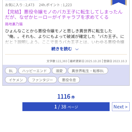
お気に入り : 2,473
24h.ポイント : 1,223
【完結】悪役令嬢モノのバカ王子に転生してしまったん
だが、なぜかヒーローがイチャラブを求めてくる
路地裏乃猫
ひょんなことから悪役令嬢モノと思しき異世界に転生した
〝俺〟。それも、よりにもよって破滅が確定した〝バカ王子〟に
だと？説明しよう。ここで言うバカ王子とは、いわゆる悪役令嬢
モノで冒頭から理不尽な婚約破棄を主人公に告げ、最後はざまぁ
続きを読む
要素によって何やかんやと破滅させられる例のアンポンタンのこ
とであり――とにかく、俺はこの異世界でそのバカ王子として生
文字数 122,383
最終更新日 2025.10.20
登録日 2023.10.3
き延びにゃならんのだ。つーわけで、脱☆バカ王子！を目指し、
真っ当な王子としての道を歩き始めた俺だが、そんな俺になぜ
BL
ハッピーエンド
溺愛
異世界転生・転移BL
か、この世界ではヒロインとイチャコラをキメるはずのヒーロー
イケメン
ファンタジー
悪役令息
がぐいぐい迫ってくる！一方、俺の命を狙う謎の暗殺集団！果た
して俺は、この破滅ルート満載の世界で生き延びることができる
のか？ いや、その前に……何だって悪役令嬢モノの世界でバカ王
1116
件
子の俺がヒーローに惚れられてんだ？ 2025年10月に全面改稿を
行ないました。 2025年10月28日・BLランキング35位ありがとう
1
/ 38
Next
ページ
ございます。 2025年10月29日・BLランキング27位ありがとうご
ざいます。 2025年10月30日・BLランキング15位ありがとうござ
います。 2025年11月１日 ・BLランキング13位ありがとうござい
ます。 第１３回ＢＬ大賞で奨励賞をいただきました。これもひと
えに皆様の応援のおかげです。本当にありがとうございました。