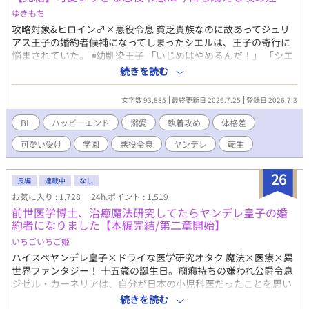
ゆきもち
攻略対象&ヒロイン♂×悪役令息 貧乏貴族なのに故あってジュリ
アス王子の婚約者候補になってしまったシエルは、王子の奇行に
悩まされていた。 ◾️幼馴染王子 「いじめはやめるんだ！」 「シエ
ルは、嫉妬してこんな事したんだよな？」 ※設定のせいで最初は
続きを読む
空回りのやらかしばかりです。かっこいい攻めではありません
が、シエルへの愛は誰にも負けません！ ◾️ヒロイン♂ 注意！中身
文字数 93,885
最終更新日 2026.7.25
登録日 2026.7.3
はバリタチ 「セックスはスポーツだよ♪」 ◾️過保護な従者 「お前
は俺がいないと、何にも出来ないんだから」 ◾️弟（転生者） 「ー
BL
ハッピーエンド
溺愛
執着攻め
体格差
ー 兄さんは僕が幸せにする！」 ◾️騎士団長の息子 「俺は貴方
可愛い受け
学園
悪役令息
ヤンデレ
転生
の守護騎士です」 果たしてシエルは幸せになる事が出来るの
か……？ ★最終的には、やらかし王子とハッピーエンド予定で
す。 注意！ がっつり本番はありませんが、随所に、匂わせ、エ
26
長編
連載中
なし
ロが絡むシーン、攻めが変態になるシーンがあります。 ちょこち
お気に入り : 1,728
24h.ポイント : 1,519
ょこ出てくるので、話のタイトルに※はつけてません。 いつでも
前世医学博士、治癒魔法研究してたらヤンデレ皇子の婚
何でもウェルカムな方、どうぞ宜しくお願いします。 後で気づい
約者になりました【本編完結/第二章開始】
てサイレント修正する場合があります。
いちごいちご姫
ハイスペヤンデレ皇子×ドライな医学研究オタク 魔法×医療×異
世界ファンタジー！ 十五歳の誕生日。癇癪持ちの嫌われ公爵令息
ジゼル・カーネリアは、自分が日本の小児科医だったことを思い
出す。 前世では大学病院で研究へ没頭し、過労の果てに死亡。そ
続きを読む