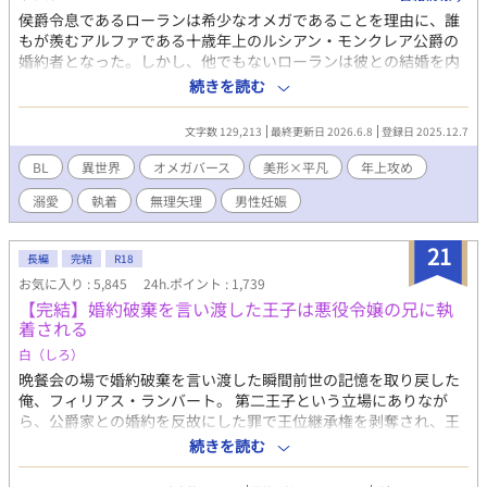
侯爵令息であるローランは希少なオメガであることを理由に、誰
もが羨むアルファである十歳年上のルシアン・モンクレア公爵の
婚約者となった。しかし、他でもないローランは彼との結婚を内
心では嫌がっていた。ローランは同い年くらいの女の子と結婚し
続きを読む
たかったのだ。 避けたくても避けられない結婚を半年後に控えた
ある日、ローランの学園に異世界の少女──ユズリハが空から落
文字数 129,213
最終更新日 2026.6.8
登録日 2025.12.7
ちてくる。 ユズリハのお披露目パーティーをきっかけに、ローラ
ンはルシアンとユズリハをくっつけようと画策するのだが…… 婚
BL
異世界
オメガバース
美形×平凡
年上攻め
約破棄されることを目論んでいたオメガが、それまで甘やかして
溺愛
執着
無理矢理
男性妊娠
くれていた婚約者のアルファにきつめのお仕置きをされる話。 ス
パダリ風執着アルファ(28)×ベータに見える平凡オメガ(18)
21
長編
完結
R18
お気に入り : 5,845
24h.ポイント : 1,739
【完結】婚約破棄を言い渡した王子は悪役令嬢の兄に執
着される
白（しろ）
晩餐会の場で婚約破棄を言い渡した瞬間前世の記憶を取り戻した
俺、フィリアス・ランバート。 第二王子という立場にありなが
ら、公爵家との婚約を反故にした罪で王位継承権を剥奪され、王
族の籍からも抜かれてしまった。 以前の俺なら怒り狂って暴れた
続きを読む
だろうが、前世である「畑中陽一」の記憶のおかげで、全てのこ
とをきちんと受け止められるようになった。 そして王都にいるこ