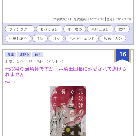
文字数 8,024
最終更新日 2022.2.26
登録日 2022.2.26
ファンタジー
おバカ受け
年下攻め
竜騎士受け
飲精
中出しあり
主従
甘々
ハッピーエンド
攻め主人公
16
長編
連載中
R18
お気に入り : 135
24h.ポイント : 7
元奴隷の治癒師ですが、竜騎士団長に溺愛されて逃げら
れません
wanna