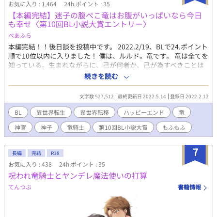
お気に入り : 1,464
24h.ポイント : 35
【本編完結】迷子の腹ぺこ竜はお腹がいっぱいなら今日
も幸せ〈第10回BL小説大賞エントリー〉
べあふら
本編完結！！後日談を投稿中です。 2022.2/19、BLで24.ポイント
順で10位以内に入りました！ 僕は、ルルド。竜です。 竜は全てを
知っている。生まれながらに、己が何者か、己が為すべきことは
何なのか、知っている。この世の全てを理解し、構築するこの世
続きを読む
の一部である。たぶん。だけど。僕は何も知らない。 そんな僕
が、生まれてこの方200年、腹ぺこで彷徨い続け、初めて見つけ
文字数 527,512
最終更新日 2022.5.14
登録日 2022.2.12
た美味しい人。それが、ヴァルだ。 竜の神子とか、竜騎士とか。
神殿とか神官とか。予言とか世界の危機とか。全然わからない
BL
異世界転生
異世界転移
ハッピーエンド
竜
し、どうでもいいけど。 とにかく、僕は、お腹いっぱいになりた
神官
神子
竜騎士
第10回BL小説大賞
もふもふ
いんです！ 腹ぺこで、迷子な｜竜《ぼく》が、ヴァルを食べた
り、ヴァルに食べられたりしながら、お腹いっぱいになるまでの
お話。 ※悪人顔の荒んだ死にかけ神官×迷子の腹ぺこ竜（竜体と
7
長編
完結
R18
人型）の固定CP ※R18には＊を付けます
お気に入り : 438
24h.ポイント : 35
呪われ竜騎士とヤンデレ魔法使いの打算
てんつぶ
書籍情報