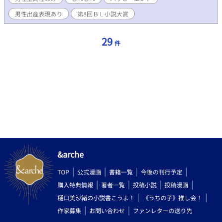
銀髪のせいか、蒼銀の竜騎士と呼ばれるようになる。幼馴染のド
ナートともに隣国の帝国との戦争に巻き込まれていく。※「見習
男性出産表現あり
第8回ＢＬ小説大賞
い騎士と大賢者はダンジョンで運命と出会う」のスピンオフ。単
品でも大丈夫です。メイル（攻め）とフィメル（受け）と呼ばれ
る性があり、女性はいません。男性妊娠の表現があります。子供
29
件
は卵で産まれます。R18が含まれる部分については※をタイトル
の後につけます。（キスまではつけません）
&arche
TOP
公式漫画
書籍一覧
今後の刊行予定
購入特典情報
著者一覧
投稿小説
投稿漫画
樋口美沙緒の小説書こうよ！
《うちの子》推し会！
作家募集
お問い合わせ
ファンレターの送り先