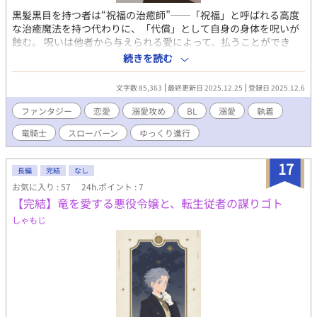
黒髪黒目を持つ者は“祝福の治癒師”──「祝福」と呼ばれる高度
な治癒魔法を持つ代わりに、「代償」として自身の身体を呪いが
蝕む。 呪いは他者から与えられる愛によって、払うことができ
る。 元奴隷の青年アマネは、「黒き呪いの黒紋は、災いをもたら
続きを読む
す」といわれ、地下室に閉じ込められ闇ギルドに酷使され続けて
きた。 しかし、大魔法使いルシアンと吸血鬼ギルバートに救わ
文字数 85,363
最終更新日 2025.12.25
登録日 2025.12.6
れ、平穏な日々を取り戻す。 ある日、毒に倒れた竜を助けたこと
で、アマネの正体が王都に露見する。 祝福の治癒師は本来、国に
ファンタジー
恋愛
溺愛攻め
BL
溺愛
執着
管理される存在──そして彼を巡り、王宮は「反逆の疑い」すら
竜騎士
スローバーン
ゆっくり進行
口にし始めた。 絶望の最中、現れたのは竜騎士団団長ロアン。 彼
はアマネを守ると宣言し、竜騎士団へ迎え入れる。 恩人たちの国
家反逆の疑いを晴らすため、竜騎士団で王宮に貢献すべく覚悟を
17
長編
完結
なし
決めたアマネだったが そこに待っていたのは、過剰なほど優しく
お気に入り : 57
24h.ポイント : 7
甘いロアンとの日々で……？ いったいなぜこんなに自分に尽くし
【完結】竜を愛する悪役令嬢と、転生従者の謀りゴト
てくれるのか？ 相棒竜を助けたというだけで、ここまでするのだ
ろうか。 「今度は俺が、お前を守る番だから」 どうやらロアンは
しゃもじ
以前からアマネのことを知っているようだが……。 長年の奴隷生
活により、他人の愛を受け取る器が壊れてしまったアマネに無償
の愛を注いでくれるロアン。 そんな彼に、だんだんとアマネも絆
されてゆく。 スローバーン気味でじっくり進行します。 溺愛わん
こ攻め✖️不憫受けのファンタジーラブストーリーになる予定で
す。