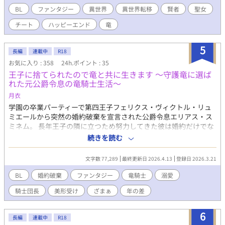
渇しかけたのを、肌を合わせることでヴィルタークは救ってくれ
BL
ファンタジー
異世界
異世界転移
賢者
聖女
た。 治療のためだけに抱いた訳じゃない。お前が好きだと言われ
チート
ハッピーエンド
竜
て史朗の心も揺れる。 一方、王国では一年の間に二人もの王が亡
くなり、評判の悪い暫定皇太子に、ヴィルタークの出生の秘密も
あいまって、なにやら不穏な空気が……。 R18シーン入りのお話
5
長編
連載中
R18
は章タイトルの横に※つけてあります。 ムーンライトノベルズさ
お気に入り : 358
24h.ポイント : 35
んでも公開しています。
王子に捨てられたので竜と共に生きます 〜守護竜に選ば
れた元公爵令息の竜騎士生活〜
月衣
学園の卒業パーティーで第四王子フェリクス・ヴィクトル・リュ
ミエールから突然の婚約破棄を宣言された公爵令息エリアス・ス
ミネム。 長年王子の隣に立つため努力してきた彼は婚約だけでな
く家からも追放されすべてを失った。行き場を失った夜、エリア
続きを読む
スは森で傷ついた一頭の竜を拾う。 手当をしたその竜は竜騎士団
から逃げ出していた孵化したばかりの伝説の守護竜だった。なぜ
文字数 77,289
最終更新日 2026.4.13
登録日 2026.3.21
かエリアスに懐いた竜をきっかけに彼は竜騎士団へ招かれ、竜騎
士団長のクラウス・レイヴァルトと出会い―― 「…この竜がお前
BL
婚約破棄
ファンタジー
竜騎士
溺愛
を選んだ。ならばお前を騎士として迎えよう」 王子に捨てられた
騎士団長
美形受け
ざまぁ
年の差
青年は竜とともに新しい人生を歩み始める。 クラウス・レイヴァ
ルト(28) 没落貴族 美丈夫 × エリアス・スミネム(19) 元公爵令息
中性的な美形 ┈┈┈┈┈┈┈┈┈┈ ⚠︎︎予告なく残酷な表現有り
6
長編
連載中
R18
⚠︎︎シリアス要素有り ⚠︎︎米印マークがR18