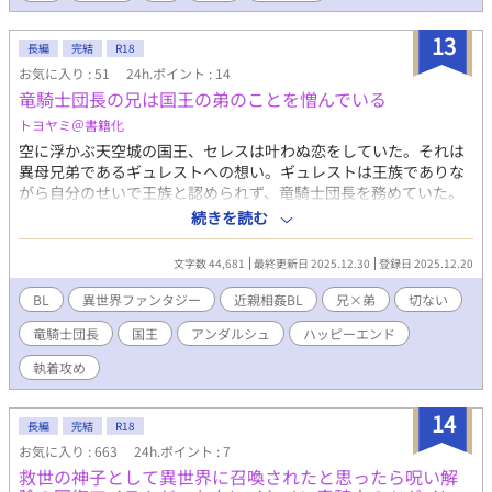
13
長編
完結
R18
お気に入り : 51
24h.ポイント : 14
竜騎士団長の兄は国王の弟のことを憎んでいる
トヨヤミ＠書籍化
空に浮かぶ天空城の国王、セレスは叶わぬ恋をしていた。それは
異母兄弟であるギュレストへの想い。ギュレストは王族でありな
がら自分のせいで王族と認められず、竜騎士団長を務めていた。
セレスは知っている。ギュレストが自分を憎み、殺したがってい
続きを読む
ることを。だがセレスは知らない。ギュレストもまた、禁じられ
た恋に身を焦がしていることを。 ※黒髪に黒衣の堅物な騎士×金
文字数 44,681
最終更新日 2025.12.30
登録日 2025.12.20
髪に黄金の瞳の細身の国王の近親相姦カップリング。※最終話ま
で毎日更新。※本編にR描写はありませんが番外編にR描写がある
BL
異世界ファンタジー
近親相姦BL
兄×弟
切ない
ためR18にしています。
竜騎士団長
国王
アンダルシュ
ハッピーエンド
執着攻め
14
長編
完結
R18
お気に入り : 663
24h.ポイント : 7
救世の神子として異世界に召喚されたと思ったら呪い解