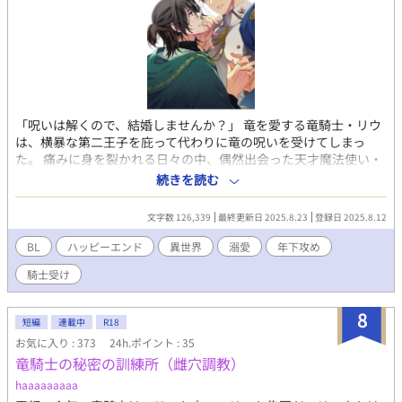
「呪いは解くので、結婚しませんか？」 竜を愛する竜騎士・リウ
は、横暴な第二王子を庇って代わりに竜の呪いを受けてしまっ
た。 痛みに身を裂かれる日々の中、偶然出会った天才魔法使い・
ラーゴが痛みを魔法で解消してくれた上、解呪を手伝ってくれる
続きを読む
という。 だがその条件は「ラーゴと結婚すること」――。 初対面
から好意を抱かれる理由は分からないものの、竜騎士の死は竜の
文字数 126,339
最終更新日 2025.8.23
登録日 2025.8.12
死だ。魔法使い・ラーゴの提案に飛びつき、偽りの婚約者となる
リウだったが――。
BL
ハッピーエンド
異世界
溺愛
年下攻め
騎士受け
8
短編
連載中
R18
お気に入り : 373
24h.ポイント : 35
竜騎士の秘密の訓練所（雌穴調教）
haaaaaaaaa