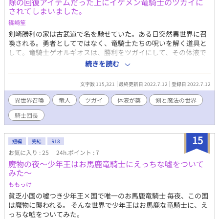
除の回復アイテムだった上にイケメン竜騎士のツガイに
されてしまいました。
篠崎笙
剣崎勝利の家は古武道で名を馳せていた。ある日突然異世界に召
喚される。勇者としてではなく、竜騎士たちの呪いを解く道具と
して。竜騎士ゲオルギオスは、勝利をツガイにして、その体液で
呪いを解いた。勝利と竜騎士たちは悪神討伐の旅へ向かった
続きを読む
が……。
文字数 115,321
最終更新日 2022.7.12
登録日 2022.7.12
異世界召喚
竜人
ツガイ
体液が薬
剣と魔法の世界
騎士団長
15
短編
完結
R18
お気に入り : 25
24h.ポイント : 7
魔物の夜～少年王はお馬鹿竜騎士にえっちな嘘をついて
みた～
ももっけ
貧乏小国の嘘つき少年王×国で唯一のお馬鹿竜騎士 毎夜、この国
は魔物に襲われる。 そんな世界で少年王はお馬鹿な竜騎士に、え
っちな嘘をついてみた。