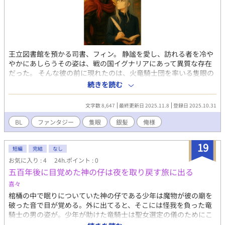
王立図書館を預かる司書、フィン。 静謐を愛し、訪れる者を冷や
やかにあしらうその姿は、戦の国イグナリアにあって異質な存在
だった。 そんな彼の前に現れたのは、火竜騎士団を率いる隻眼の
王子レオルド。 剣の申し子とも呼ばれる男は、しかし本を読もう
続きを読む
としない。 問い詰めれば、文字をほとんど知らぬことが露わにな
る。 皮肉を浴びせながらも、フィンはしぶしぶ彼に読み書きを教
文字数 8,647
最終更新日 2025.11.8
登録日 2025.10.31
えることにした。 炎のように豪快な王子と、灰のように熱を失っ
た司書。 交わらぬはずの二人のやり取りは、やがて互いの心に揺
BL
ファンタジー
隻眼
銀髪
俺様
らぎを生み、王国の未来さえも左右していく。
19
短編
完結
なし
お気に入り : 4
24h.ポイント : 0
五百年後に目覚めた神の仔は夜を取り戻す旅に出る
喜々
棺桶の中で眠りについていた神の仔である少年は魔物が彼の廟を
破った音で目が覚める。外に出てると、そこには怪我を負った竜
騎士の男の姿が。少年が助けた竜騎士は聖女選定の儀のためにこ
の廟を訪れたという。助けたことをきっかけに竜騎士と共に王都