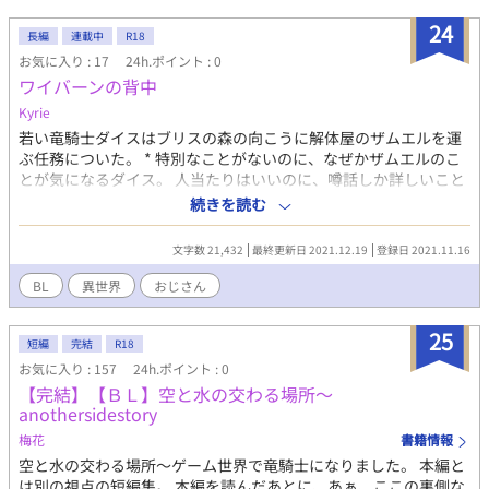
24
長編
連載中
R18
お気に入り : 17
24h.ポイント : 0
ワイバーンの背中
Kyrie
若い竜騎士ダイスはブリスの森の向こうに解体屋のザムエルを運
ぶ任務についた。 * 特別なことがないのに、なぜかザムエルのこ
とが気になるダイス。 人当たりはいいのに、噂話しか詳しいこと
が伝わってこないザムエル。 好奇心旺盛の成獣になったばかりの
続きを読む
飛竜のエミュ。 * 不定期更新 * なんでも許容できる方向け * 他の
サイトにも投稿
文字数 21,432
最終更新日 2021.12.19
登録日 2021.11.16
BL
異世界
おじさん
25
短編
完結
R18
お気に入り : 157
24h.ポイント : 0
【完結】【ＢＬ】空と水の交わる場所～
anothersidestory
梅花
書籍情報
空と水の交わる場所～ゲーム世界で竜騎士になりました。 本編と
は別の視点の短編集。 本編を読んだあとに、あぁ、ここの裏側な