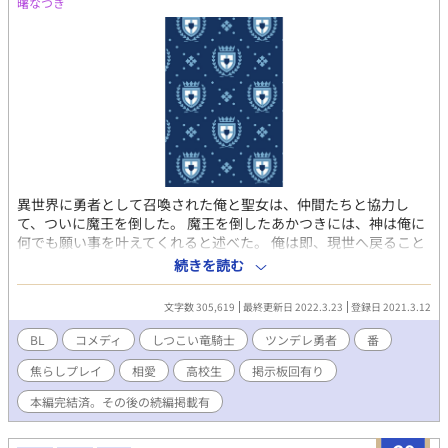
曙なつき
異世界に勇者として召喚された俺と聖女は、仲間たちと協力し
て、ついに魔王を倒した。 魔王を倒したあかつきには、神は俺に
何でも願い事を叶えてくれると述べた。 俺は即、現世へ戻ること
を望んだ。 というのも、俺に対して常に「愛してる!!」と言い寄
続きを読む
るとても暑苦しい竜騎士がいたからだ。 女ならまだしも、筋肉ム
キムキの男に言われてもまったく嬉しくない。嬉しくないどころ
文字数 305,619
最終更新日 2022.3.23
登録日 2021.3.12
か、好感度ゲージはマイナスに振り切っている!!!! これは、魔王討
伐を果たした末に現世に戻った勇者な俺と、それを追いかける竜
BL
コメディ
しつこい竜騎士
ツンデレ勇者
番
騎士と、腐女子な聖女の物語だ。 (注)この物語はフィクションで
焦らしプレイ
相愛
高校生
掲示板回有り
す。実在のいかなる団体・組織・地域・個人については関係あり
ません。 ※R18シーンは相当物語の後になります。この物語はし
本編完結済。その後の続編掲載有
つこくつきまとう竜騎士を、すげなくする勇者君の「じらしプレ
イ」的な物語です。勇者君がおバカなので次第に絡めとられてい