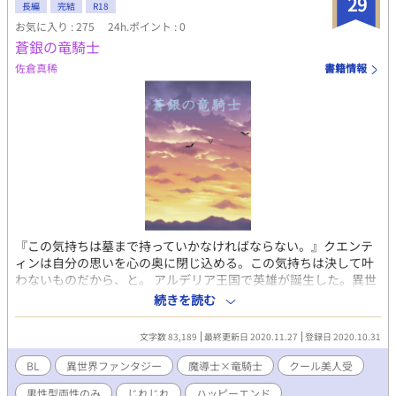
29
くのを「じっくりと眺めることができる方」向けの物語です【重
長編
完結
R18
要】 ※2021年3月31日 本編完結済。続編を時々掲載していま
お気に入り : 275
24h.ポイント : 0
す。そのため、完結設定が解除されています。
蒼銀の竜騎士
佐倉真稀
書籍情報
『この気持ちは墓まで持っていかなければならない。』クエンテ
ィンは自分の思いを心の奥に閉じ込める。この気持ちは決して叶
わないものだから、と。 アルデリア王国で英雄が誕生した。異世
界から召喚された勇者が率いるパーティーが、王国に被害を出し
続きを読む
ていた魔物討伐の旅から帰ってきたのだ。神龍の守護を王国に授
け、竜騎士団を作るきっかけとなった。 魔の森との境に出ていた
文字数 83,189
最終更新日 2020.11.27
登録日 2020.10.31
魔物の被害は激減し、国民の生活には平穏が戻りつつあった。 ア
ルデリア王国の第５王子クエンティンはそんな勇者に憧れ、竜騎
BL
異世界ファンタジー
魔導士×竜騎士
クール美人受
士を目指す。やがて、成長したクエンティンは青みがかった長い
男性型両性のみ
じれじれ
ハッピーエンド