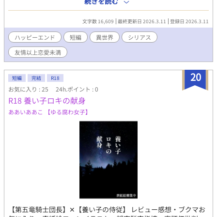
続きを読む
へ向かうが、聖女選定の儀に巻き込まれてしまって……。 純情竜
騎士と冷淡な神の仔が織りなす友情以上のファンタジー物語。 BL
文字数 16,609
最終更新日 2026.3.11
登録日 2026.3.11
度は低めです。 ※他サイトで掲載していた話を再掲載したもので
す。
ハッピーエンド
短編
異世界
シリアス
友情以上恋愛未満
20
短編
完結
R18
お気に入り : 25
24h.ポイント : 0
R18 養い子ロキの献身
ああいああこ 【ゆる腐わ女子】
【第五竜騎士団長】✕【養い子の侍従】 レビュー感想・ブクマお