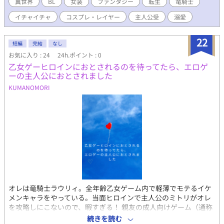
粧や裁縫技術を使って洋服作ったり、趣味全開。 はい、ご都合主
異世界
BL
女装
ファンタジー
転生
竜騎士
義です。 ＢＬですが、まだイチャイチャすらしていません。 好き
イチャイチャ
コスプレ・レイヤー
主人公受
溺愛
なものを詰め込んでいく予定です。 際ものです。 女装させるの大
好きなので、苦手な方はご注意を！ 完結して、修正中。 ムーンに
て再度加筆修正したものを公開中です。 エブリスタにも改稿後を
22
短編
完結
なし
順次upしています
お気に入り : 24
24h.ポイント : 0
乙女ゲーヒロインにおとされるのを待ってたら、エロゲ
ーの主人公におとされました
KUMANOMORI
オレは竜騎士ラウリィ。全年齢乙女ゲーム内で軽薄でモテるイケ
メンキャラをやっている。当面ヒロインで主人公のミトリがオレ
を攻略しにこないので、暇すぎる！ 親友の成人向けゲーム（通称
エロゲー）の主人公・ルークが初めてのエロシーンを怖がってい
続きを読む