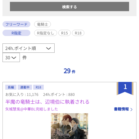
フリーワード
竜騎士
R指定
R指定なし
R15
R18
件
29
件
1
長編
連載中
R18
お気に入り : 11,176
24h.ポイント : 880
半魔の竜騎士は、辺境伯に執着される
矢城慧兎@中華BL完結しました
書籍情報