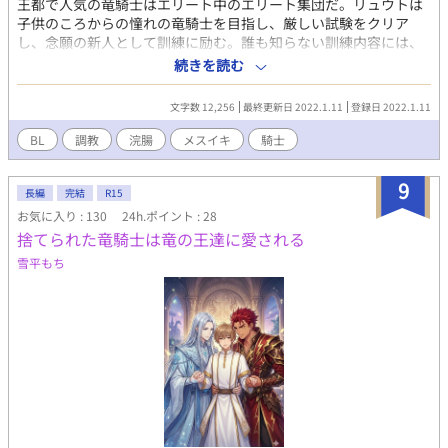
王都で人気の竜騎士はエリート中のエリート集団だ。リュウトは
子供のころからの憧れの竜騎士を目指し、厳しい試験をクリア
し、念願の新人として訓練に励む。誰も知らない訓練内容には、
ドラゴンに乗るためと言われなぜか毎日浣腸をしないといけな
続きを読む
い。段々訓練内容は厳しくなり、前立腺を覚えさせられメスイキ
を強いられる。リュウトはなぜこんな訓練が必要なのか疑問に感
文字数 12,256
最終更新日 2022.1.11
登録日 2022.1.11
じるが、その真相は。
BL
調教
浣腸
メスイキ
騎士
9
長編
完結
R15
お気に入り : 130
24h.ポイント : 28
捨てられた竜騎士は竜の王達に愛される
雪平もち