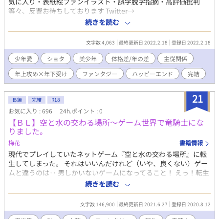
気に入り・表紙絵ファンイラスト・誤字脱字指摘・高評価批判
等々、反響お待ちしております Twitter→
https://mobile.twitter.com/aaostudy1 喘ぎ声は 電子の触手
続きを読む
@densinosyokusyu さんの小説エディタに書いてもらいました
https://ci-en.dlsite.com/creator/3104
文字数 4,063
最終更新日 2022.2.18
登録日 2022.2.18
少年愛
ショタ
美少年
体格差/年の差
主従関係
年上攻め×年下受け
ファンタジー
ハッピーエンド
完結
21
長編
完結
R18
お気に入り : 696
24h.ポイント : 0
【ＢＬ】空と水の交わる場所～ゲーム世界で竜騎士にな
りました。
梅花
書籍情報
現代でプレイしていたネットゲーム『空と水の交わる場所』に転
生してしまった。 それはいいんだけれど（いや、良くない）ゲー
ムと違うのは‥ 男しかいないゲームになってること！ えっ！転生
したのは俺の好みを詰め込んだアバターなのにっ！どうして性別
続きを読む
だけ男なんだよ！ でも、ゲームと違って何故か竜騎士にもなっち
ゃった？ ただ、産まれたばかりの幼竜なので、竜にはまだまだ乗
文字数 146,900
最終更新日 2021.6.27
登録日 2020.8.12
れません。 リアルで、がっつりやってたレイヤーの時に培った化