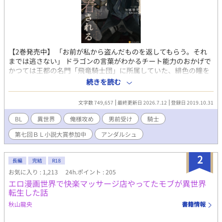
【2巻発売中】 「お前が私から盗んだものを返してもらう。それ
までは逃さない」 ドラゴンの言葉がわかるチート能力のおかげで
かつては王都の名門「飛竜騎士団」に所属していた、緋色の瞳を
持つ、半魔の騎士カイル。――彼は今、飛竜騎士団を退団し田舎
続きを読む
町でつつましやかに暮らしている。 ある日カイルははかつて恋人
だった美貌の貴族アルフレートと再会する。 少年時代孤児のカイ
文字数 749,657
最終更新日 2026.7.12
登録日 2019.10.31
ルを慈しんでくれたアルフレートを裏切って別れた過去を持つカ
イルは、辺境伯となった彼との再会を喜べず……。一方、氷のよ
BL
異世界
俺様攻め
男前受け
騎士
うな目をしたアルフもカイルに冷たく告げるのだった。 「お前が
第七回ＢＬ小説大賞参加中
アンダルシュ
私から盗んだものを返して貰おう」と。 過去の恋人に恋着する美
貌の辺境伯と、彼から逃れたい半魔の青年の攻防。 ※時系列的に
は出会い編→別離編→１巻、2巻となります。
2
長編
完結
R18
お気に入り : 1,213
24h.ポイント : 205
エロ漫画世界で快楽マッサージ店やってたモブが異世界
転生した話
秋山龍央
書籍情報