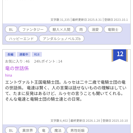
文字数 31,335
最終更新日 2025.8.31
登録日 2023.10.1
BL
ファンタジー
獣人×人間
雨
溺愛
竜騎士
ハッピーエンド
アンダルシュノベルズb
12
長編
連載中
R18
お気に入り : 46
24h.ポイント : 14
竜の世話係
hina
エントヴァルト王国竜騎士団。ルゥセは二十二歳で竜騎士団の竜
の世話係。 竜達は賢く、人の言葉は話せないものの理解はしてい
て、たまに反発はあるけど、ルゥセの言うことも聞いてくれる。
そんな竜達と竜騎士団の騎士達との日常。
文字数 6,402
最終更新日 2026.1.28
登録日 2025.10.10
BL
異世界
竜
魔法
男性妊娠