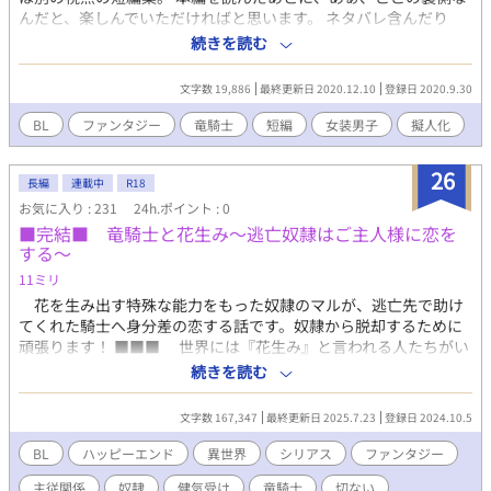
んだと、楽しんでいただければと思います。 ネタバレ含んだり
色々とランダムに綴ります。 苦手な方は回れ右で！ 本編より、女
続きを読む
装率高めになるかも。 場合によっては擬人化はこちらに置くかも
しれません。 本編と30のお題（完結）もありますので、そちらも
文字数 19,886
最終更新日 2020.12.10
登録日 2020.9.30
どうぞ！
BL
ファンタジー
竜騎士
短編
女装男子
擬人化
26
長編
連載中
R18
お気に入り : 231
24h.ポイント : 0
■完結■ 竜騎士と花生み〜逃亡奴隷はご主人様に恋を
する〜
11ミリ
花を生み出す特殊な能力をもった奴隷のマルが、逃亡先で助け
てくれた騎士へ身分差の恋する話です。奴隷から脱却するために
頑張ります！ ■■■ 世界には『花生み』と言われる人たちがい
る。竜が好む花、葉、つるを身体から生み出す能力がある者だ。
続きを読む
孤児の少年マルは、ごろつきたちの元で軟禁されている花生み
の奴隷だった。逃げ出した先で助けてくれたのは、カエルム王国
文字数 167,347
最終更新日 2025.7.23
登録日 2024.10.5
の竜騎隊のロナウド。最年少で部隊長になった経歴を持つ騎竜の
天才だ。彼は、身寄りが無いのなら自分の屋敷で働くといいとマ
BL
ハッピーエンド
異世界
シリアス
ファンタジー
ルを誘う。 逃亡奴隷とバレないよう働くうちに、ロナウドを見
主従関係
奴隷
健気受け
竜騎士
切ない