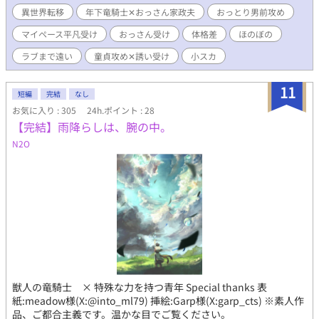
話。 ※ムーンライトノベルズさんでも公開しております。
異世界転移
年下竜騎士✕おっさん家政夫
おっとり男前攻め
マイペース平凡受け
おっさん受け
体格差
ほのぼの
ラブまで遠い
童貞攻め✕誘い受け
小スカ
11
短編
完結
なし
お気に入り : 305
24h.ポイント : 28
【完結】雨降らしは、腕の中。
N2O
獣人の竜騎士 × 特殊な力を持つ青年 Special thanks 表
紙:meadow様(X:@into_ml79) 挿絵:Garp様(X:garp_cts) ※素人作
品、ご都合主義です。温かな目でご覧ください。