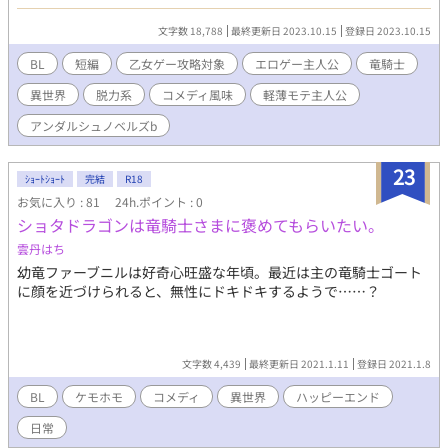
るので、協力をすることにした。 暇な時間で女の子たちを落とし
まくった経験をもとに、親友のために美少女ヒロイン・ユーリィ
文字数 18,788
最終更新日 2023.10.15
登録日 2023.10.15
のルートのテコ入れをしてやることにした。暇だから。 でも、な
ぜかルークはオレをおとしたいらしい?? ただ、オレは全年齢の誇
BL
短編
乙女ゲー攻略対象
エロゲー主人公
竜騎士
りにかけて、成人シーンは断固拒否だ。 暇で暇でしかたない竜騎
異世界
脱力系
コメディ風味
軽薄モテ主人公
士ラウリィの、超軽薄系脱力BLコメディ。
アンダルシュノベルズb
23
ｼｮｰﾄｼｮｰﾄ
完結
R18
お気に入り : 81
24h.ポイント : 0
ショタドラゴンは竜騎士さまに褒めてもらいたい。
雲丹はち
幼竜ファーブニルは好奇心旺盛な年頃。最近は主の竜騎士ゴート
に顔を近づけられると、無性にドキドキするようで……？
文字数 4,439
最終更新日 2021.1.11
登録日 2021.1.8
BL
ケモホモ
コメディ
異世界
ハッピーエンド
日常