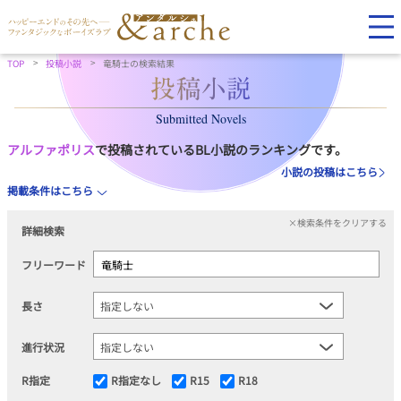
TOP
投稿小説
竜騎士の検索結果
Submitted Novels
アルファポリス
で投稿されているBL小説のランキングです。
小説の投稿はこちら
掲載条件はこちら
×検索条件をクリアする
詳細検索
フリーワード
長さ
進行状況
R指定
R指定なし
R15
R18