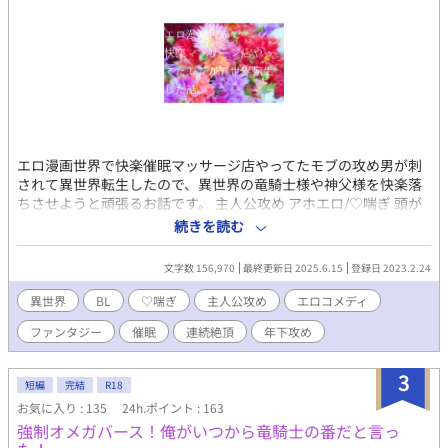
エロ漫画世界で快楽催眠マッサージ店やってたモブの攻め男が刺
されて異世界転生したので、異世界の竜騎士様や神父様を快楽落
ちさせようと頑張るお話です。 主人公攻め アホエロ/♡喘ぎ 頭が
悪いタイトルと頭が悪いあらすじからお分かりかと存じますが、
続きを読む
頭カラッポにして読むことをおすすめします！
文字数 156,970
最終更新日 2025.6.15
登録日 2023.2.24
異世界
BL
♡喘ぎ
主人公攻め
エロコメディ
ファンタジー
催眠
連続絶頂
年下攻め
3
短編
完結
R18
お気に入り : 135
24h.ポイント : 163
強制オメガバース！俺がいつから竜騎士の番だと言っ