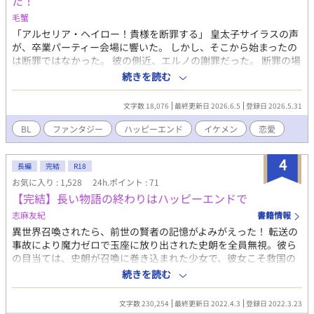
た！
毛蟹
「アルセリア・ヘイロー！貴様を断罪する」 皇太子サイラスの声
が、卒業パーティー会場に響いた。 しかし、そこから始まったの
は断罪ではなかった。 彼の側近、エルノの謝罪だった。 断罪の場
でエルノはサイラスの恋人のルチルの顰蹙を書い殺されかけた。
続きを読む
そして、目が覚めた時に彼はオメガになっていた。
文字数 18,076
最終更新日 2026.6.5
登録日 2026.5.31
BL
ファンタジー
ハッピーエンド
イケメン
恋愛
4
長編
完結
R18
お気に入り : 1,528
24h.ポイント : 71
【完結】長い物語の終わりはハッピーエンドで
志麻友紀
書籍情報
異世界召喚されたら、前世の賢者の記憶がよみがえった！ 転送の
事故により魔力ゼロで玉座に放り出された史朗を全員無視。彼ら
の目当ては、史朗が召喚に巻き込まれた少女で、彼女こそ救国の
聖女だという。 そんな史朗に唯一、手を差し伸べてくれたのは、
続きを読む
濃紺の瞳の美丈夫、聖竜騎士団長ヴィルタークだった。彼の屋敷
でお世話係のメイドまでつけられて大切にされる日々。 さらに史
文字数 230,254
最終更新日 2022.4.3
登録日 2022.3.23
朗が魔鳥に襲われ、なけなしの魔力で放った魔法で、生命力が枯