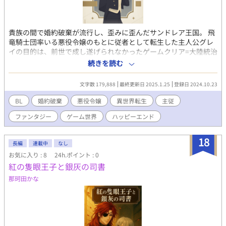
貴族の間で婚約破棄が流行し、歪みに歪んだサンドレア王国。 飛
竜騎士団率いる悪役令嬢のもとに従者として転生した主人公グレ
イの目的は、前世で成し遂げられなかったゲームクリア=大陸統治
を目指すこと、そして敬愛するメルロロッティ嬢の幸せを成就す
続きを読む
ること。 前世の記憶『予知』のもと、目的達成のためグレイは奔
走するが、メルロロッティ嬢の婚約破棄後、少しずつ歴史は歪曲
文字数 179,888
最終更新日 2025.1.25
登録日 2024.10.23
しグレイの予知からズレはじめる…… ＊主人公の股緩め、登場キ
ャラ貞操観念低め、性癖尖り目、ピュア成分低めです。苦手な方
BL
婚約破棄
悪役令嬢
異世界転生
主従
はご注意ください。 ＊他サイト様にも投稿している作品です。
ファンタジー
ゲーム世界
ハッピーエンド
18
長編
連載中
なし
お気に入り : 8
24h.ポイント : 0
紅の隻眼王子と銀灰の司書
那珂田かな