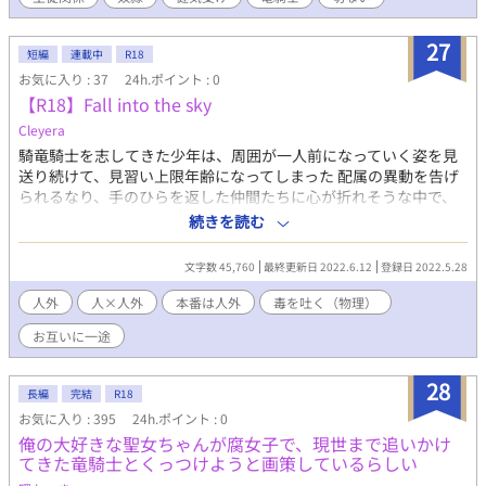
るとときめくマル。ある日から銀色の花を生むようになると、周
囲がそわそわとする。どうやら銀色の花には意味があるらしいけ
れど、誰も意味を教えてくれない。この花の意味って何だろう。
27
短編
連載中
R18
少し鈍感だけど善良なマルの恋の行方は？ そしてとうとうマル
お気に入り : 37
24h.ポイント : 0
を逃亡奴隷だと知る人物現れてしまう。王都は襲撃を受けて大混
【R18】Fall into the sky
乱。 恋するマルがご主人様の側にいるために駆け出した！
Cleyera
騎竜騎士を志してきた少年は、周囲が一人前になっていく姿を見
送り続けて、見習い上限年齢になってしまった 配属の異動を告げ
られるなり、手のひらを返した仲間たちに心が折れそうな中で、
美しい男に出会う 濁った目の男は「君は私に乗るために生まれて
続きを読む
きたんだよ、野花ちゃん」と毒を含んだ甘い声で告げた ：注意：
作者は素人です 人外受けです(´∀｀*)
文字数 45,760
最終更新日 2022.6.12
登録日 2022.5.28
人外
人×人外
本番は人外
毒を吐く（物理）
お互いに一途
28
長編
完結
R18
お気に入り : 395
24h.ポイント : 0
俺の大好きな聖女ちゃんが腐女子で、現世まで追いかけ
てきた竜騎士とくっつけようと画策しているらしい