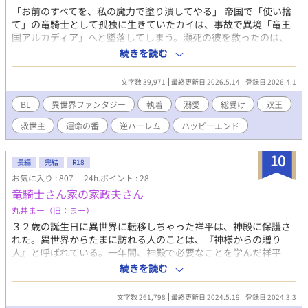
「お前のすべてを、私の魔力で塗り潰してやる」 帝国で「使い捨
て」の竜騎士として孤独に生きていたカイは、事故で異境「竜王
国アルカディア」へと墜落してしまう。瀕死の彼を救ったのは、
禁忌の秘薬と、冷徹な美貌を持つ水竜王セリアスの濃密な魔力だ
続きを読む
った。 不運にも竜王の「番（つがい）」としての刻印を刻まれた
カイ。さらには、荒々しい雷竜王ガイルまでもがカイの清らかな
文字数 39,971
最終更新日 2026.5.14
登録日 2026.4.1
力に惹かれ、強引に自らの紋章を重ねてしまう。 二柱の王による
執着と過保護な愛に戸惑うカイだったが、彼には国全体の魔力暴
BL
異世界ファンタジー
執着
溺愛
総受け
双王
走を鎮める「調和」の力があることが判明し、救世主として崇め
救世主
運命の番
逆ハーレム
ハッピーエンド
られることに。 孤独だった青年が、二人の王に奪い合われ、身も
心もとろかされていく――。 甘く激しい、異世界溺愛ファンタジ
ー。
10
長編
完結
R18
お気に入り : 807
24h.ポイント : 28
竜騎士さん家の家政夫さん
丸井まー（旧：まー）
３２歳の誕生日に異世界に転移しちゃった祥平は、神殿に保護さ
れた。異世界からたまに訪れる人のことは、『神様からの贈り
人』と呼ばれている。一年間、神殿で必要なことを学んだ祥平
は、『選択の日』に出会った竜騎士のダンテの家の家政夫として
続きを読む
働くことになった。おっとりな竜騎士ダンテと、マイペースなお
っさん家政夫祥平のゆるーいお話。 おっとり男前年下竜騎士✕マ
文字数 261,798
最終更新日 2024.5.19
登録日 2024.3.3
イペース平凡家政夫おっさん。 ※ゆるふわ設定です。 ※全７５