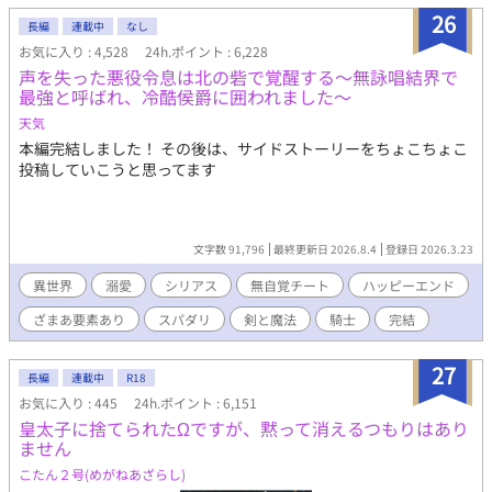
オメガと、愛し方を知らなかったアルファが、すれ違いの果てに
26
「本当の運命」を掴み取るまでの、切なくも溺愛に満ちた再会ラ
長編
連載中
なし
ブストーリー。
お気に入り : 4,528
24h.ポイント : 6,228
声を失った悪役令息は北の砦で覚醒する〜無詠唱結界で
最強と呼ばれ、冷酷侯爵に囲われました〜
天気
本編完結しました！ その後は、サイドストーリーをちょこちょこ
投稿していこうと思ってます
文字数 91,796
最終更新日 2026.8.4
登録日 2026.3.23
異世界
溺愛
シリアス
無自覚チート
ハッピーエンド
ざまあ要素あり
スパダリ
剣と魔法
騎士
完結
27
長編
連載中
R18
お気に入り : 445
24h.ポイント : 6,151
皇太子に捨てられたΩですが、黙って消えるつもりはあり
ません
こたん２号(めがねあざらし)