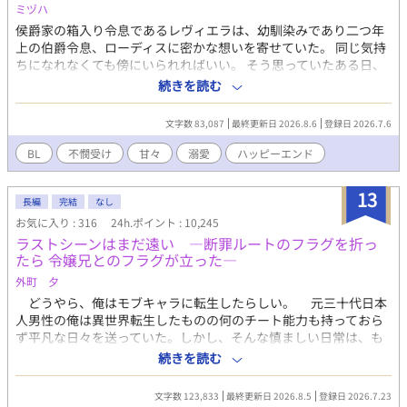
ミヅハ
侯爵家の箱入り令息であるレヴィエラは、幼馴染みであり二つ年
上の伯爵令息、ローディスに密かな想いを寄せていた。 同じ気持
ちになれなくても傍にいられればいい。 そう思っていたある日、
まさかのローディスからプロポーズされ、レヴィエラは一も二も
続きを読む
なく頷いた。 晴れて迎えた結婚式。これからは正式にローディス
と一緒にいられると幸せな気持ちで伯爵家に赴いたレヴィエラ
文字数 83,087
最終更新日 2026.8.6
登録日 2026.7.6
は、ローディスの恋人と名乗る者に追い出され、敷地の隅にある
小屋に押し込まれる。 悲しみを抱きながらも、持ち前の明るさと
BL
不憫受け
甘々
溺愛
ハッピーエンド
前向きさでどうにか生活していくことにしたレヴィエラだった
が、ある日小屋の裏で怪我をした騎士を見つけ介抱することに。
13
手探りではありつつも、自分に出来る精一杯で手当てをし、ただ
長編
完結
なし
ただ元気になって欲しいと寝る間も惜しんで看病をした。 それが
お気に入り : 316
24h.ポイント : 10,245
自分の運命を大きく変えることになるとも知らず―――。 怪我を
ラストシーンはまだ遠い ―断罪ルートのフラグを折っ
負った美形騎士（攻）×頑張り屋の箱入り令息（受） ※印は性的
たら 令嬢兄とのフラグが立った―
描写あり
外町 夕
どうやら、俺はモブキャラに転生したらしい。 元三十代日本
人男性の俺は異世界転生したものの何のチート能力も持っておら
ず平凡な日々を送っていた。しかし、そんな慎ましい日常は、も
うひとりの転生者との出会いによって崩壊する。 曰く、ここは
続きを読む
ゲームの世界で彼女は不幸にも悪役令嬢であるベアトリクスに転
生してしまったとのことだ。このままだと断罪されると泣きつか
文字数 123,833
最終更新日 2026.8.5
登録日 2026.7.23
れてしまい、手助けすることになった俺は断罪ルートのフラグを