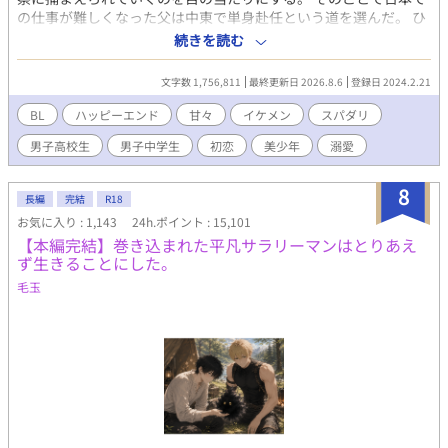
の仕事が難しくなった父は中東で単身赴任という道を選んだ。 ひ
とりで日本に取り残されることになった僕は、その場に居合わせ
続きを読む
た磯山という弁護士さんの家にしばらくお世話になることになっ
た。 そこでの生活は僕が今まで過ごしてきた毎日とは全く別物
文字数 1,756,811
最終更新日 2026.8.6
登録日 2024.2.21
で、最初は戸惑いつつも次第にこれが幸せなのかと感じるように
なった。 そんな時、磯山先生の甥っ子さんが一緒に暮らすように
BL
ハッピーエンド
甘々
イケメン
スパダリ
なって……。 母親に洗脳され抑圧的な生活をしてきた直純と、直
男子高校生
男子中学生
初恋
美少年
溺愛
純に好意を持つ高校生の昇との可愛らしい恋のお話です。 こちら
は『歩けなくなったお荷物な僕がセレブなイケメン社長に甘々な
お世話されています』の中の脇カップルだったのですが、最近も
8
長編
完結
R18
のすごくこの2人の出番が増えてきて主人公カップルの話が進まな
お気に入り : 1,143
24h.ポイント : 15,101
いので、直純が磯山先生宅にお世話になるところから話を独立さ
【本編完結】巻き込まれた平凡サラリーマンはとりあえ
せることにしました。 とりあえずあちらの話を移動させて少しず
ず生きることにした。
つ繋がりを綺麗にしようと思っています。 年齢の都合もありR18
までは少しかかりますが、その場面には※つけます。
毛玉