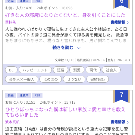
6
短編
連載中
R18
お気に入り : 426
24h.ポイント : 16,096
好きな人の邪魔になりたくないと、身を引くことにした
華抹茶
書籍情報
人に嫌われてばかりで孤独に生きてきた主人公小林誠は、ある日
の夜、バイトの帰り道に具合が悪くて蹲る男を発見した。 救急車
を呼ぼうにも断られ、構うなと言われるも、男が倒れこんでしま
ったことで放っておけず、家に連れて帰ることにした。 だがその
続きを読む
男はまさかの、超有名な人気俳優である水無瀬琉生だった。 とん
でもない方法で琉生を介抱した誠は、慰謝料を請求されることに
文字数 33,110
最終更新日 2026.8.6
登録日 2026.8.3
なるのではと怯えてしまう。 案の定、琉生のマネージャーが家に
くることになり、「他言無用」の契約書を交わすことになる。だ
BL
ハッピーエンド
短編
溺愛
現代
社会人
が逆に琉生を助けてくれたことに感謝され、お咎めは一切なかっ
芸能人×一般人
ほのぼの
せつない
完結保証
た。 もう会うこともないと思っていたが、琉生はまた誠の家を訪
ねてきた。その時の琉生は以前と同じで具合が悪く、またあの方
法で助けてほしいと言ってきて―― 超人気俳優×孤独な一般人 ●
7
長編
連載中
R18
全14話。最終話まで執筆済み。 ●一日二話ずつ更新します。 ●R
お気に入り : 3,151
24h.ポイント : 15,713
シーンには※あり。 現代BLと三人称の練習で書いた短いお話です
ひとりぼっちになった僕は新しい家族に愛と幸せを教え
が、最後までお付き合いいただけると嬉しいです。 よろしくおね
てもらいました
がいいたします。
波木真帆
書籍情報
迫田直純（14歳）は自分の母親が誘拐という重大な犯罪を犯し警
察に捕まえられていくのを目の当たりにする。 そのことで日本で