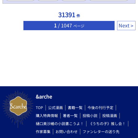
しずつ変わっていく。 ひと夏の出会いから始まる、不器用な二人
の青春と初恋の物語。 高校生な二人の甘酸っぱいドキドキ感を楽
31391
件
しんでいただけたらと思っています。
1
/ 1047
Next
ページ
&arche
TOP
公式漫画
書籍一覧
今後の刊行予定
購入特典情報
著者一覧
投稿小説
投稿漫画
樋口美沙緒の小説書こうよ！
《うちの子》推し会！
作家募集
お問い合わせ
ファンレターの送り先