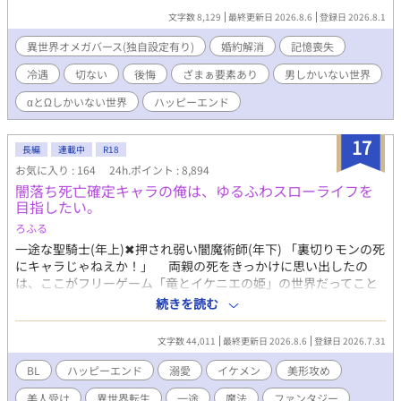
のは、シャーロットが十二歳、リュシオンが十七歳のとき。 そ
文字数 8,129
最終更新日 2026.8.6
登録日 2026.8.1
れから三年。リュシオンが事故により記憶喪失になったことで、
全てが狂っていく――。 ――――――――――― ✻男しかいな
異世界オメガバース(独自設定有り)
婚約解消
記憶喪失
い、αとΩしかいない世界観なので、女性やβといった概念は出て
冷遇
切ない
後悔
ざまぁ要素あり
男しかいない世界
きません。 ✻独自設定の異世界オメガバースです。 ✻4話までは毎
日更新。その後は週3話の更新を目指します。執筆しながらの更
αとΩしかいない世界
ハッピーエンド
新、遅筆なのでゆっくりペースにはなりますが、完結は保証いた
します。 ☆8/6 6時更新 HOT女性向けランキング64位！ ありがと
17
うございます😊
長編
連載中
R18
お気に入り : 164
24h.ポイント : 8,894
闇落ち死亡確定キャラの俺は、ゆるふわスローライフを
目指したい。
ろふる
一途な聖騎士(年上)✖︎押され弱い闇魔術師(年下) 「裏切りモンの死
にキャラじゃねえか！」 両親の死をきっかけに思い出したの
は、ここがフリーゲーム「竜とイケニエの姫」の世界だってこと
と、その中でも不人気キャラである闇魔術師ウィリアムに転生し
続きを読む
たってことだ。 主人公と敵対し死亡する運命なんて認められる
わけがない！ せっかくの異世界転生、俺は血生臭いことから離
文字数 44,011
最終更新日 2026.8.6
登録日 2026.7.31
れてゆるふわスローライフを楽しみたい。 手始めに、モンスタ
ーをボコしてレベルアップ。強くなって金持ちになって、他国に
BL
ハッピーエンド
溺愛
イケメン
美形攻め
逃げてやろうじゃねえの！ ——と思ってたのに、原作では天敵
美人受け
異世界転生
一途
魔法
ファンタジー