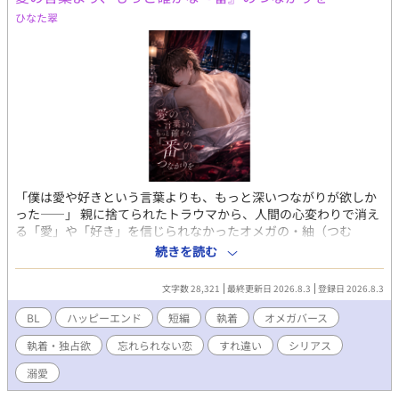
ひなた翠
「僕は愛や好きという言葉よりも、もっと深いつながりが欲しか
った――」 親に捨てられたトラウマから、人間の心変わりで消え
る「愛」や「好き」を信じられなかったオメガの・紬（つむ
ぎ）。 彼は、仕事も容姿も完璧なエリートアルファ・蘇芳慧人
続きを読む
（すおう けいと）と3年間同棲していたが、法的な確証も番の契
りもない「縛らない現代的な関係」に耐えきれず、ある夜、身一
文字数 28,321
最終更新日 2026.8.3
登録日 2026.8.3
つで彼の元を去る。 「お前はただ、黙って俺の側にいればいい」
そう言って自分を溺愛してくれていると信じていた慧人だった
BL
ハッピーエンド
短編
執着
オメガバース
が、紬が残していったのは『今までありがとうございました』と
執着・独占欲
忘れられない恋
すれ違い
シリアス
いう冷たい一言と、お揃いのプラチナリングだけだった。 「自
由」という名の傲慢が、どれほど彼を傷つけていたのかを知った
溺愛
慧人は、気が狂ったように紬を捜し求める。 これは、愛を恐れた