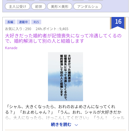
ら。これからは我慢も自重もしない。転生する前に、女神から与
主人公受け
前世
美形×美形
アンダルシュ
えられた強運という祝福と無敵の魔法で、これまで虐げられてき
たサフィラスは人生を謳歌することを決意する！主人公が1ミリも
ピンチに陥らないお気楽な話です。恋愛＆ラブHは物語後半に予
16
長編
連載中
R15
定。
お気に入り : 290
24h.ポイント : 9,465
大好きだった婚約者が記憶喪失になって冷遇してくるの
で、婚約解消して別の人と結婚します
Kanade
「シャル、大きくなったら、おれのおよめさんになってくれ
る？」 「およめしゃん？」 「うん。おれ、シャルが大好きだか
ら。大人になったら、けっこんしてください」 「うん！ シャル
もリュシーしゃま、だいしゅき！ およめしゃん、なる！」
続きを読む
✩ ✩ ✩ 幼き日に交わした『約束』。その約束が果たされた