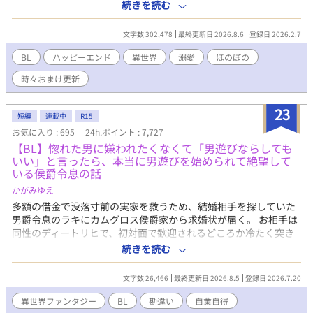
こめて、ぽて と むーちゃん感謝祭で、おまけのお話を更新し
続きを読む
ています。 ふたりの動画をつくりました！ プロフのwebサイトか
ら飛べるので、もしよかったら、お話と一緒に楽しんでくださっ
文字数 302,478
最終更新日 2026.8.6
登録日 2026.2.7
たら、とてもうれしいです！ 表紙や動画にはAIを使っています
が、小説にはAIを使っておりません 皆さまの応援のおかげで『も
BL
ハッピーエンド
異世界
溺愛
ほのぼの
ふもふ獣人に転生したら、最愛の推しに溺愛されています』書籍
時々おまけ更新
化、心から、ありがとうございます！
23
短編
連載中
R15
お気に入り : 695
24h.ポイント : 7,727
【BL】惚れた男に嫌われたくなくて「男遊びならしても
いい」と言ったら、本当に男遊びを始められて絶望して
いる侯爵令息の話
かがみゆえ
多額の借金で没落寸前の実家を救うため、結婚相手を探していた
男爵令息のラキにカムグロス侯爵家から求婚状が届く。 お相手は
同性のディートリヒで、初対面で歓迎されるどころか冷たく突き
放されてしまう。 『必要最低限関わるな』 『愛人を作るな』 『男
続きを読む
遊びならしてもいい』 ディートリヒから実家の借金を完済する条
件を言われたラキは、学園で令息たちとの交流を満喫中。 褒め上
文字数 26,466
最終更新日 2026.8.5
登録日 2026.7.20
手なラキの周りには可愛い令息が集まり、推し活状態に。 一方、
ディートリヒだけが嫉妬で胃を痛める日々。 ラキへの恋心を隠し
異世界ファンタジー
BL
勘違い
自業自得
続けた不器用侯爵令息に、幸せな未来は訪れるのか？ .