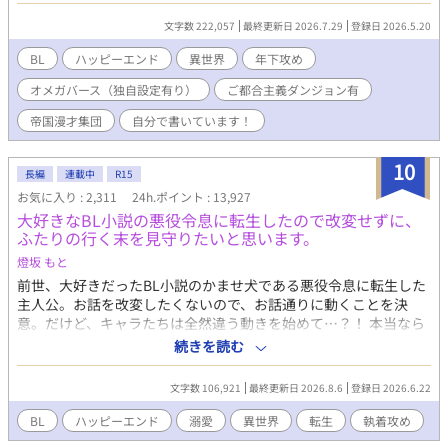
が立ち込める。え？ 息子がやらかした？ どういうことな
文字数 222,057
最終更新日 2026.7.29
登録日 2026.5.20
の？！ 皇帝陛下に呼び出しを食らっちゃったよー！ ドラゴン
ステーキを食べられないじゃないか！ 皇帝陛下×美貌のオメガに
BL
ハッピーエンド
異世界
年下攻め
入り込んだおじさんのR18BLとなります。タグの確認をお願い致
オメガバース（独自設定有り）
ご都合主義ダンジョン有
します！ 以上で完結となります。長い間お読みいただきありが
とうございます。 何かの機会があれば番外編の追加など考えてお
帝国漫才集団
自分で書いています！
ります(*'ω'*) その時は楽しんでいただけると幸いです。
10
長編
連載中
R15
お気に入り : 2,311
24h.ポイント : 13,927
大好きなBL小説の悪役令息に転生したので改変せずに、
ふたりの行く末を見守りたいと思います。
燈坂 もと
前世、大好きだったBL小説のかませ犬である悪役令息に転生した
主人公。お話を改変したくないので、お話通りに動くことを決
意。だけど、キャラたちは全然違う動きを始めて…？！ 本当なら
恋しないはずの悪役令息に恋しちゃった公爵様×思い込みの激し
続きを読む
い転生悪役(?)令息のラブコメです。 ※小説家になろうさんでも連
載を開始しました。 徐々に転載しているので更新はアルファポリ
文字数 106,921
最終更新日 2026.8.6
登録日 2026.6.22
スさんの方が早いですが、いつか更新が追いついたら同時更新に
なる予定です。
BL
ハッピーエンド
溺愛
異世界
転生
執着攻め