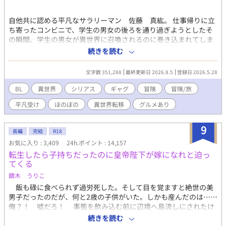
自他共に認める平凡なサラリーマン 佐藤 真紘。 仕事帰りに立
ち寄ったコンビニで、学生の男女の後ろを通り過ぎようとしたそ
の瞬間、学生の男女が異世界に召喚されるのに巻き込まれてしま
う。 召喚された先の状況に、ラノベにアニメにゲームが好きなオ
続きを読む
タクの真紘は理解した。 これアカン方の召喚やん。と。 だが様々
な事情が重なり、真紘は死を免れて単身旅に出ることに。 元の世
文字数 351,288
最終更新日 2026.8.5
登録日 2026.5.28
界での知識と召喚者特典を駆使して旅をする真紘。 そこに護衛と
してイケメン騎士謙冒険者のロイドが付けられてしまい、仕方な
BL
異世界
シリアス
ギャグ
冒険
冒険/旅
く国境まで護衛として同行することになるが？ 年下イケメン冒険
平凡受け
ほのぼの
異世界転移
グルメあり
者（騎士）×年上鈍感平凡男性 どちらもノンケです。でもBLで
す。 冒険や人との出会いだったり世界観がメインで、恋愛要素ま
でいくのが長くなりますが、二人の心の機微を書くのが楽しくて
9
長編
完結
R18
ジレジレになりそうですが、それでも良ければのんびりお付き合
お気に入り : 3,409
24h.ポイント : 14,157
い頂けましたら幸いです。 R18要素は入れる予定ですが、進行上
転生したら子持ちだったのに皇帝陛下が嫁になれと迫っ
めっちゃ先になります。題名に※ついたらR18です。 R15程度は
てくる
予告なく入れますので、ご了承下さい。 誤字脱字等ありました
ら、優しく御報告頂けますと助かります。 良ければコメント頂け
鏑木 うりこ
ますと嬉しいです。 因みに表紙は、イメージを固めるためにAIに
飯も碌に食べられず過労死した。そして目を覚ますと絶世の美
作ってもらったものです。 ムーンライトノベルズにも掲載してま
男子だったのだが、何と2歳の子供がいた。しかも産んだのは……
す。
俺？！ 嘘だろ！ 事態を飲み込む前に辺境へ島流しにされたけ
れど、今度こそ努力が身を結び、美味しいご飯を食べられる生活
続きを読む
を送るんだ！ そんな悠々自適快適スローライフ辺境生活に暗雲