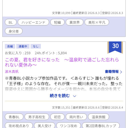
文字数 10,099
最終更新日 2026.8.3
登録日 2026.8.3
BL
ハッピーエンド
短編
異世界
美形×平凡
身分差
30
長編
連載中
なし
お気に入り : 259
24h.ポイント : 5,894
この夏、君を好きになった 〜温泉町で過ごした忘れら
れない夏休み〜
波木真帆
書籍情報
※青春BL小説カップ参加作品です。 ＜あらすじ＞ 誰もが憧れる
「王子様」のような存在。 それが僕……親川未來だった。 整った
容姿ゆえに周囲から勝手なイメージを抱かれ、本当の自分を見て
もらえないことに慣れていた未來。 そんな夏休み、祖父母が営む
続きを読む
山あいの旅館で、ひと夏を過ごすことになった。 慣れない旅館の
手伝いに戸惑う未來を、何かと気にかけてくれたのは、同級生の
文字数 15,351
最終更新日 2026.8.6
登録日 2026.8.4
北山迅。 偶然にも同じ町で夏を過ごすことになった彼は、ときど
き旅館の仕事を手伝いに来てくれる。 誰にでも分け隔てなく優し
青春BL
男子高校生
初恋
両片思い
温泉旅館
くて、気づけば未來の毎日に欠かせない存在になっていく。 迅の
攻め視点あり
美人受け
ワンコ攻め
第2回青春BLカップ
何気ない一言や優しさに触れるたび、止まっていた未來の心は少