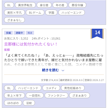
折るための作戦を考える。作戦遂行のために悪役令嬢の兄アルベ
BL
異世界転生
身分差
年の差
悪役令嬢
ルトに協力を仰いだが、説得のために俺が口にした言葉は本来だ
美形×平凡
BLゲーム
学園
ハッピーエンド
ったら主人公が言うはずのものだった。 「もしかして、今ので兄
上のルートに入っちゃったんじゃ……」 そんなベアトリクスの
ざまぁなし
推測を否定したかったが、アルベルトは着々と距離を詰めてく
る。セーブのできないこの世界で彼のアプローチをかわしなが
14
ら、バッドエンドは回避できるのか？運命の日までは一年を切っ
長編
連載中
R18
ている。 ※小説家になろう・カクヨムへも掲載 毎日7:00・
お気に入り : 3,352
24h.ポイント : 10,061
19:00の二回更新
旦那様には気付かれたくない！
紫蘇
「よく来てくれたね！」 「あ、えっとぉ……」 政略結婚先にたっ
たひとりで嫁いできた青年が、嫁だと気付かれないまま屋敷に雇
われ、そのまま使用人として働く事にした話。 コメディ路線で突
っ走る予定。 ざまぁ有り。 男性妊娠あり。 エロは後半まで無
続きを読む
し。 ★最強だけどどこかポンコツな将軍様×器用貧乏な働き蜂青
年 2026/4/11現在、24ｈ.ポイントでＢＬ部門１位！！ こんな奇跡
文字数 274,416
最終更新日 2026.8.6
登録日 2026.3.27
が起こるなんて、夢みたいです！ 皆様本当にありがとうございま
す！
BL
ハッピーエンド
コメディ
男性妊娠あり
年上×年下
一目惚れ
ファンタジー
ざまぁあり
ほのぼの
淫紋