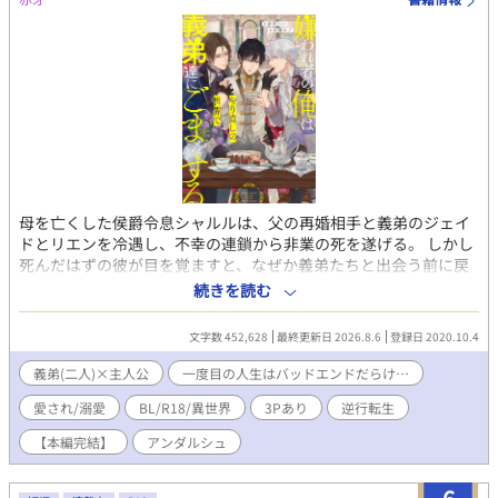
母を亡くした侯爵令息シャルルは、父の再婚相手と義弟のジェイ
ドとリエンを冷遇し、不幸の連鎖から非業の死を遂げる。 しかし
死んだはずの彼が目を覚ますと、なぜか義弟たちと出会う前に戻
っていた。 今度は悲惨な人生を辿るまいと彼らを大切にしてみた
続きを読む
ところ、義弟たちに溺愛されるようになりーー!? 愛され義兄の
逆行転生BL、開幕！ ✳︎✳︎✳︎✳︎✳︎✳︎✳︎✳︎✳︎✳︎✳︎✳︎✳︎✳︎✳︎✳︎ 本編は完結し
文字数 452,628
最終更新日 2026.8.6
登録日 2020.10.4
ました☆ 【書籍化決定！】 2022年6月13日刊行です(^^) 番外編を
投稿していますが、書籍化改稿前に投稿していた番外編はweb掲
義弟(二人)×主人公
一度目の人生はバッドエンドだらけ…
載していた時の設定で書いている場面もあります。 ※いくつか番
愛され/溺愛
BL/R18/異世界
3Pあり
逆行転生
外編を更新していますが、R7年12月現在更新メインとしているの
は【ジェイドとリエンのやり直し】の番外編です。 よろしくお願
【本編完結】
アンダルシュ
いします🙇