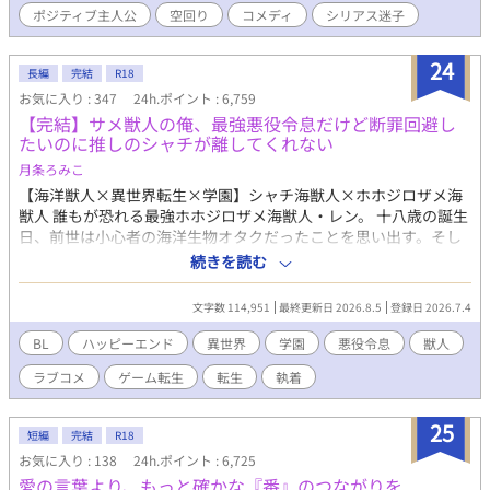
ポジティブ主人公
空回り
コメディ
シリアス迷子
24
長編
完結
R18
お気に入り : 347
24h.ポイント : 6,759
【完結】サメ獣人の俺、最強悪役令息だけど断罪回避し
たいのに推しのシャチが離してくれない
月条ろみこ
【海洋獣人×異世界転生×学園】シャチ海獣人×ホホジロザメ海
獣人 誰もが恐れる最強ホホジロザメ海獣人・レン。 十八歳の誕生
日、前世は小心者の海洋生物オタクだったことを思い出す。そし
て、この世界がBLゲームで、自分が断罪エンドを迎える悪役令息
続きを読む
だと知ってしまう。 処刑を回避する方法はただ一つ。 主人公を攻
略し、自分のルートへ引き込むこと。 ……のはずだった。 なぜか
文字数 114,951
最終更新日 2026.8.5
登録日 2026.7.4
ゲームには存在しないはずのシャチの海獣人が現れ、主人公との
攻略ルートをことごとく邪魔してくる。 しかも、その執着の矛先
BL
ハッピーエンド
異世界
学園
悪役令息
獣人
は――なぜか俺!? バトルあり、笑いあり、キュンあり！ 最強なの
ラブコメ
ゲーム転生
転生
執着
に小心者なホホジロザメが、推しのシャチに振り回される学園ラ
ブコメBL！ 🚫無断転載・AI学習禁止 終盤に性的描写が入る予定で
すので、R18としています。 ※がつく話には性描写があります。
25
短編
完結
R18
本作はfujossy小説大賞にエントリー中です。少しでも面白いと思
お気に入り : 138
24h.ポイント : 6,725
っていただけましたら、投票して応援してくだされば幸いです。
愛の言葉より、もっと確かな『番』のつながりを