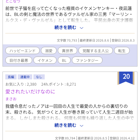
とこなつ
前世で子猫を庇って亡くなった極貧のイケメンヤンキー・夜凪蓮
は、BLの剣と魔法の世界であるヴァルゼル家の三男「マーリン・
ルクス・デ・ヴァルゼル」として転生した。 平民出身の天才護衛
としてやってきた美少年・アルベール（アル）と出会い、幼少期
続きを読む
に母エリスの劇薬の毒からアルを救おうとした際、マーリンは
【空間支配の大魔術】に覚醒して彼を救った。アルはマーリンに
文字数 70,793
最終更新日 2026.8.6
登録日 2026.8.3
密かな強烈な恋心を抱いており、毎夜エリスに「本日のマーリン
報告」を行っている。 当主である父ヴィンセントや双子の兄た
ハッピーエンド
溺愛
異世界
覚醒する主人公
転生
ち、さらに母方の祖父母は、マーリンを「ヴァルゼル家の至宝」
目付き最悪
イケメン
BL
ファンタジー
「天使」と呼び、過剰なまでの溺愛を注いでいる。しかし、中身
がビビりな小心者であるマーリンは、その重すぎるプレッシャー
に日々怯え、憂鬱を感じていた。 歴史や一族の家系図を学ぶ中、
20
長編
連載中
なし
マーリンは母エリスの名前からミドルネーム「ルクス」が抜けて
お気に入り : 2,380
24h.ポイント : 8,271
いることに気づく。母が冷遇されているという壮大な勘違いをし
愛されたいだけなのに
たマーリンは、ショックのあまり発作的に魔力を暴走させるが、
アルに鎮められる。翌日、納得がいかないまま魔力切れと疲労に
まさお
より自室で寝込み、母への想いを巡らせている。
我儘令息だったノアは一回目の人生で最愛の人からの裏切りの
末、殺される。 気がつくと人生が巻き戻っていて人生二週目が始
まる。 しかしまた殺される。 何度も何度も繰り返した人生の中で
自分が愛されることを諦めてしまった。 2026.06.06 感想の受付は
続きを読む
停止しました
文字数 89,784
最終更新日 2026.8.5
登録日 2026.4.12