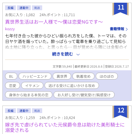
11
長編
連載中
R18
お気に入り : 1,082
24h.ポイント : 11,711
異世界生活はお一人様で～僕は恋愛NGです～
kozzy
書籍情報
七年付き合った彼からひどい振られ方をした僕、トーマは、その
日ヤケ酒を煽っていた。酔っぱらって電車を乗り過ごして見知ら
ぬ土地に降り立った、と思ったら… 目が覚めたら隣には金髪のイ
ケメンが真っ裸で眠っていた。僕？当然真っ裸だ。 もう勝ち組イ
続きを読む
ケメンに遊ばれるのはまっぴらごめんだ！ そう思った僕は大慌て
でその部屋を逃げ出した。と思ったら… なんか大昔の外国みたい
文字数 59,840
最終更新日 2026.8.6
登録日 2026.7.17
なところに来ちゃったんだけど、どうしよう！ 取り敢えず現代の
知識を駆使してなんとか生活の基盤を作ったものの、あの時のイ
BL
ハッピーエンド
異世界
執着攻め
ほのぼの
ケメンがまとわりついて来て… 逃げる受けと追う攻めのお話で
恋愛
イケメン
逃げる受けに追いかける攻め
す。 18禁は…保険じゃなくなる予定です。
身体から始まる本気の恋
お人好し受け/健気受け/鈍感受け
12
長編
連載中
R18
お気に入り : 1,259
24h.ポイント : 10,424
嫁ぎ先で虐げられていた元侯爵令息は助けた美形騎士に
溺愛される