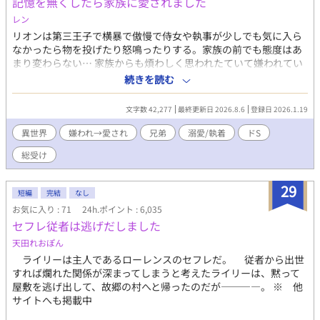
記憶を無くしたら家族に愛されました
レン
リオンは第三王子で横暴で傲慢で侍女や執事が少しでも気に入ら
なかったら物を投げたり怒鳴ったりする。家族の前でも態度はあ
まり変わらない… 家族からも煩わしく思われたていて嫌われてい
た… そんなある日階段から落ちて意識をなくした…数日後目を覚
続きを読む
ましたらリオンの様子がいつもと違くて…
文字数 42,277
最終更新日 2026.8.6
登録日 2026.1.19
異世界
嫌われ→愛され
兄弟
溺愛/執着
ドS
総受け
29
短編
完結
なし
お気に入り : 71
24h.ポイント : 6,035
セフレ従者は逃げだしました
天田れおぽん
ライリーは主人であるローレンスのセフレだ。 従者から出世
すれば爛れた関係が深まってしまうと考えたライリーは、黙って
屋敷を逃げ出して、故郷の村へと帰ったのだが――――。 ※ 他
サイトへも掲載中