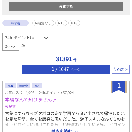
R指定
R指定なし
R15
R18
件
31391
件
1
/ 1047
Next
ページ
1
長編
連載中
R18
お気に入り : 4,006
24h.ポイント : 57,924
本編なんて知りませんッ！
夜桜猫
言葉にするならズタボロの姿で学園から追い出されて帰宅した兄
を見た瞬間、全てを唐突に思いだした。 魅了スキルなんてものを
使うヒロインに利用されたらしい様変わりしている兄。 ヒロイン
こと聖女に危害を加えた罪で学園を退学、貧乏男爵家である我が
続きを読む