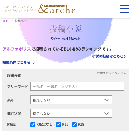
TOP
投稿小説
Submitted Novels
アルファポリス
で投稿されているBL小説のランキングです。
小説の投稿はこちら
掲載条件はこちら
×検索条件をクリアする
詳細検索
フリーワード
長さ
進行状況
R指定
R指定なし
R15
R18