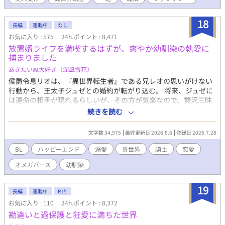
となる聖騎士アルフェンと出会ってしまい冒険者チームを組むこ
とになって、何が奴の琴線に触れたのか懐かれて!? 自分の命が
一番大切だったはずなのに、どんどん他にも大切な物が増えてい
18
長編
連載中
なし
ってしまう。こうなったら俺の人生を面白おかしく豊かにする為
お気に入り : 575
24h.ポイント : 8,471
にも、最良の未来を掴み取りに行ってやる！ １章２章は毎日投稿
放置婿ライフを満喫するはずが、爽やか幼馴染の執愛に
(12:10)になります。日曜日は２話投稿です。 R-18展開は主人公達
捕まりました
が大人になってからになります。 ※「ムーンライトノベルズ」に
て同時掲載中です。
あきたいぬ大好き（深凪雪花）
侯爵令息リオは、『異世界転生者』である兄レオの思いがけない
行動から、王太子ジュゼとの婚約が転がり込む。 将来、ジュゼに
は運命の相手が現れるらしいが、その方が気楽なので、贅沢三昧
な後宮暮らしを楽しみにしていた。 十数年後、無事にジュゼに婿
続きを読む
入りして子どもを授かるが、なんと幼馴染に下賜されることにな
り……？
文字数 34,975
最終更新日 2026.8.6
登録日 2026.7.28
BL
ハッピーエンド
溺愛
異世界
騎士
恋愛
オメガバース
幼馴染
19
長編
連載中
R15
お気に入り : 110
24h.ポイント : 8,372
勘違いと過保護と狂愛に満ちた世界