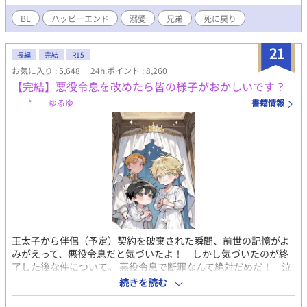
BL
ハッピーエンド
溺愛
兄弟
死に戻り
21
長編
完結
R15
お気に入り : 5,648
24h.ポイント : 8,260
【完結】悪役令息を改めたら皆の様子がおかしいです？
* ゆるゆ
書籍情報
王太子から伴侶（予定）契約を破棄された瞬間、前世の記憶がよ
みがえって、悪役令息だと気づいたよ！ しかし気づいたのが終
了した後な件について。 悪役令息で断罪なんて絶対だめだ！ 泣
いちゃう！ せっかく前世を思い出したんだから、これからは心を
続きを読む
入れ替えて、真面目にがんばっていこう！ と思ったんだけ
ど……あれ？ 皆やさしい？ 主人公はあっちだよー？ 本編完結