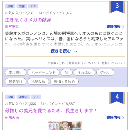
3
けたら投稿します。不定期更新。短いつもりで書いてます。 ※す
長編
完結
R18
みません。６万字越えても終わらなさそうなので『長編』に切り
お気に入り : 2,237
24h.ポイント : 31,467
替えます。
生き急ぐオメガの献身
雨宮里玖
書籍情報
美貌オメガのシノンは、辺境の副将軍ヘリオスのもとに嫁ぐこと
になった。 実はヘリオスは、昔、番になろうと約束したアルファ
だ。その約束を果たすべく求婚したのだが、ヘリオスはシノンの
ことなどまったく相手にしてくれない。 こうなることは最初から
続きを読む
わかっていた。 それでもあなたのそばにいさせてほしい。どうせ
すぐにいなくなる。それまでの間、一緒にいられたら充分だ
文字数 70,355
最終更新日 2025.12.11
登録日 2025.12.1
——。 健気オメガの切ない献身愛ストーリー！
両片思い
ハッピーエンド
BL
すれ違い
切ない
健気受け
冷酷攻め
後悔する攻め
4
長編
連載中
R18
お気に入り : 21,666
24h.ポイント : 18,887
最推しの義兄を愛でるため、長生きします！
朝陽天満
書籍情報