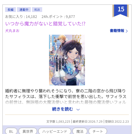
15
長編
連載中
R18
お気に入り : 14,182
24h.ポイント : 9,877
いつから魔力がないと錯覚していた!?
犬丸まお
書籍情報
婚約者に無理やり襲われそうになり、寮の二階の窓から飛び降り
たサフィラスは、落下した衝撃で前世を思い出した。サフィラス
の前世は、無詠唱の大魔法使いと言われた最強の魔法使いフォル
ティスだったのだ。今世では、魔法伯爵家に生れながら5歳の魔力
続きを読む
判定で魔力なしと判じられてからというもの、ずっと家族から冷
遇されていた大人しいサフィラス。ところが前世を思い出した途
文字数 1,083,225
最終更新日 2026.7.29
登録日 2022.2.23
端、サフィラスの人格は前世のフォルティスの人格にほぼ飲み込
まれてしまった。これまでの可哀想なサフィラスよ、さような
BL
異世界
ハッピーエンド
魔法
チート