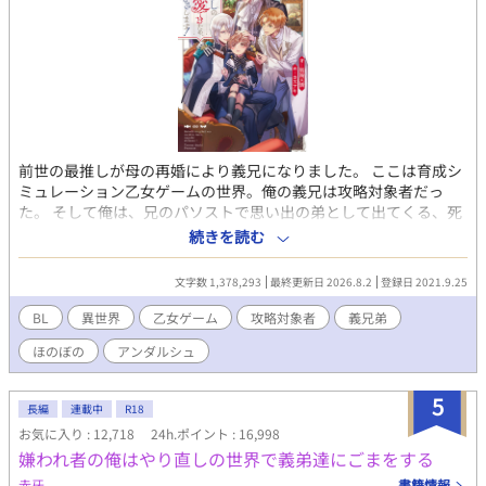
前世の最推しが母の再婚により義兄になりました。 ここは育成シ
ミュレーション乙女ゲームの世界。俺の義兄は攻略対象者だっ
た。 そして俺は、兄のパソストで思い出の弟として出てくる、死
ぬ前提の弟だった！ 最推しの弟とか、もう死んでもいい！いや、
続きを読む
最推しの成長を見届けるまでは死ねない！俺、生きる！死亡フラ
グなんて叩き壊して今日も最推しを愛でるのだ！ 乙女ゲームに転
文字数 1,378,293
最終更新日 2026.8.2
登録日 2021.9.25
生してしまった死亡フラグだらけの弟奮闘記。 濡れ場は最後の方
にしか出てこない気がします。 ※2022年11月書籍化しました( *
BL
異世界
乙女ゲーム
攻略対象者
義兄弟
´艸｀) よろしくお願いします ただいま感想返信停止中です。申し
ほのぼの
アンダルシュ
訳ありません。でも皆様の感想はとても楽しく嬉しく拝読してお
ります！ありがとうございます！
5
長編
連載中
R18
お気に入り : 12,718
24h.ポイント : 16,998
嫌われ者の俺はやり直しの世界で義弟達にごまをする
赤牙
書籍情報