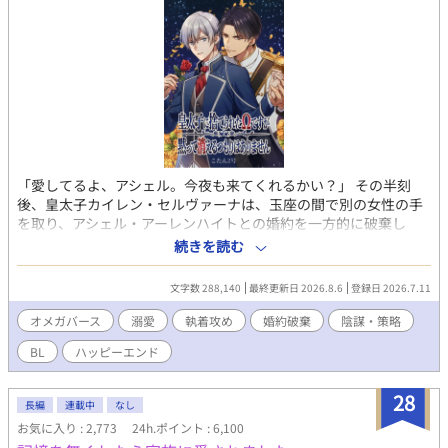
「愛してるよ、アシェル。今夜も来てくれるかい？」 その半刻
後、皇太子カイレン・セルヴァーナは、玉座の間で別の女性の手
を取り、アシェル・アーレンハイトとの婚約を一方的に破棄し
た。 その変わりようは、あまりにも不自然だった。 その違和感を
続きを読む
追った先で、アシェルは誰も予想しなかった事件へと足を踏み入
れていく──。 ※年齢区分が間違っていたのでR18に変更しまし
文字数 288,140
最終更新日 2026.8.6
登録日 2026.7.11
た。
オメガバース
溺愛
執着攻め
婚約破棄
陰謀・策略
BL
ハッピーエンド
28
長編
連載中
なし
お気に入り : 2,773
24h.ポイント : 6,100