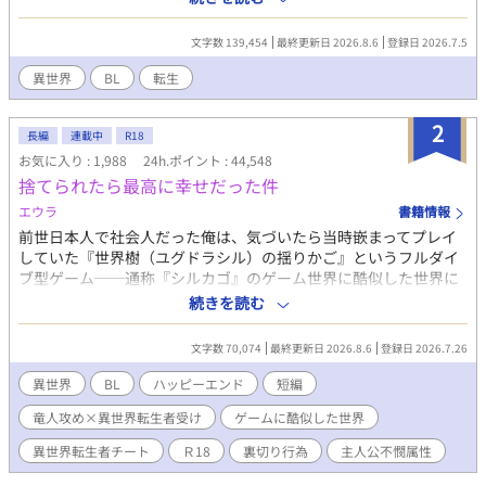
家にも厳しい処分が言い渡されることに。 前世の記憶が戻ったか
らこそ余りに理不尽な状況に憤る主人公。 原作？そんな事は知っ
文字数 139,454
最終更新日 2026.8.6
登録日 2026.7.5
たことか。 原作知識チートと固有スキルを使って快適スローライ
フの為に動き出す。 ※急遽、一部キャラクターの名前を変更しま
異世界
BL
転生
した。読み辛くして申し訳ありません。 感想コメントは公開不
要と書かれている方以外にはしっかり返信していきます。もし
2
も、返信がない場合はお知らせ下さい！とても励みになります！
長編
連載中
R18
お気に入り : 1,988
24h.ポイント : 44,548
捨てられたら最高に幸せだった件
エウラ
書籍情報
前世日本人で社会人だった俺は、気づいたら当時嵌まってプレイ
していた『世界樹（ユグドラシル）の揺りかご』というフルダイ
ブ型ゲーム──通称『シルカゴ』のゲーム世界に酷似した世界に
転生していた。 冒険者として組んでいた幼馴染で恋人だった男に
続きを読む
裏切られ、迷宮（ダンジョン）の危険地帯に捨て置かれたときに
前世を思い出したおかげで九死に一生を得る。 このとき偶然助け
文字数 70,074
最終更新日 2026.8.6
登録日 2026.7.26
てくれた竜人の冒険者に一緒にパーティーを組むことを提案さ
れ、俺は二つ返事で了承する。 どうせならと、彼の故郷に移住し
異世界
BL
ハッピーエンド
短編
ようと思い旅をしながら向かうことになり…。 ※男女ともいて、
竜人攻め×異世界転生者受け
ゲームに酷似した世界
いろんな種族が住む世界。異種族でも同性でも婚姻OKで種族特性
や魔法や魔法薬を使っての妊娠可。作中に出産の描写はありませ
異世界転生者チート
Ｒ18
裏切り行為
主人公不憫属性
ん。 ハッピーエンド。一応Ｒ18です。 Ｒ18回には「＊」印あ
り。ちょっと描写がある場合は「微＊」と表記する予定です。 書