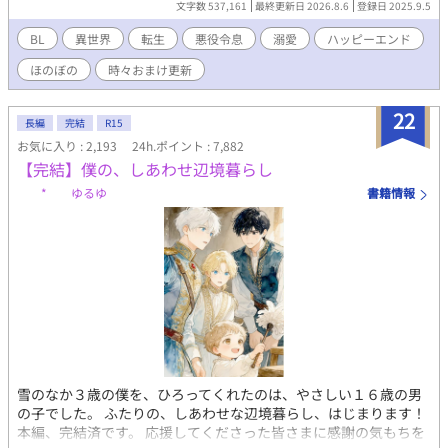
文字数 537,161
最終更新日 2026.8.6
登録日 2025.9.5
済です。 おまけのお話を更新しています。 皆の動画をつくりまし
た！ プロフのwebサイトから飛べるので、もしよかったら、お話
BL
異世界
転生
悪役令息
溺愛
ハッピーエンド
と一緒に楽しんでくださったら、とてもうれしいです！ 表紙や動
ほのぼの
時々おまけ更新
画にAIを使っていますが、小説にはAIを使っておりません 皆さま
の応援のおかげで『もふもふ獣人に転生したら、最愛の推しに溺
愛されています』書籍化、心から、ありがとうございます！
22
長編
完結
R15
お気に入り : 2,193
24h.ポイント : 7,882
【完結】僕の、しあわせ辺境暮らし
* ゆるゆ
書籍情報
雪のなか３歳の僕を、ひろってくれたのは、やさしい１６歳の男
の子でした。 ふたりの、しあわせな辺境暮らし、はじまります！
本編、完結済です。 応援してくださった皆さまに感謝の気もちを