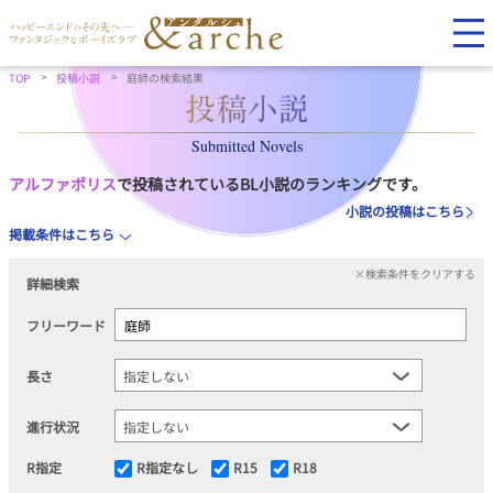
TOP
投稿小説
庭師の検索結果
Submitted Novels
アルファポリス
で投稿されているBL小説のランキングです。
小説の投稿はこちら
掲載条件はこちら
×検索条件をクリアする
詳細検索
フリーワード
長さ
進行状況
R指定
R指定なし
R15
R18