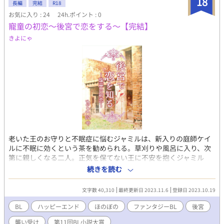
18
長編
完結
R18
お気に入り : 24
24h.ポイント : 0
寵童の初恋～後宮で恋をする～【完結】
きよにゃ
老いた王のお守りと不眠症に悩むジャミルは、新入りの庭師ケイ
ルに不眠に効くという茶を勧められる。草刈りや風呂に入り、次
第に親しくなる二人。正気を保てない王に不安を抱くジャミル
は、ケイルにそのことを打ち明ける。一緒に逃げようと誘われる
続きを読む
が、ケイルが反逆者だと疑われ捕らえられてしまう。 【R15表現
ありの話は※印、R18表現ありの話は★印を付けています】
文字数 40,310
最終更新日 2023.11.6
登録日 2023.10.19
BL
ハッピーエンド
ほのぼの
ファンタジーBL
後宮
襲い受け
第11回BL小説大賞