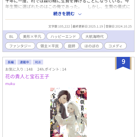
十年に一度、村では森の精に生贄を捧げることになっている。今
年生贄に選ばれたのはこの俺であった。 しかし、生贄の儀式に
反対している領主様が俺を救い出してくれた。 俺は美しくてや
続きを読む
さしい領主様にすっかり心を奪われてしまう。 ――領主様のお
役に立ちたい。 そんな願いをもつようになった俺のもとに、森
文字数 105,222
最終更新日 2025.1.19
登録日 2024.10.25
の精・エラーブルが現れる。 曰く、俺はすでに生贄として森の
眷属になっているのだという。 そして彼は俺に契約をもちかけ
BL
美形×平凡
ハッピーエンド
大航海時代
る。 「領主の役に立ちたいか？ 私と契約するなら力を与えてや
ファンタジー
領主×平民
庭師
ほのぼの
コメディ
ってもいい」 俺はすぐに頷いたのだが、契約で得たのは、木と
会話する力だった！？ さらに、その契約の対価としてエラーブ
ルのために働くことを命じられる。 「な、なにをすればいい
9
長編
連載中
R18
の……？」 「私はあの領主が森を破壊する未来を見た。森を救う
お気に入り : 148
24h.ポイント : 14
ために領主の傍に行き、奴の目的を探るのだ！」 「ええええ
花の貴人と宝石王子
え！？」 領主×平民のじれじれコメディラブストーリー！
―――――――――――――――――――
muku