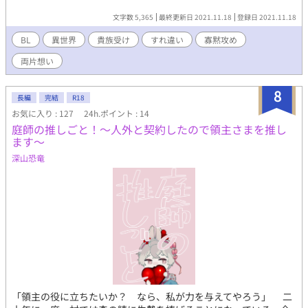
文字数 5,365
最終更新日 2021.11.18
登録日 2021.11.18
BL
異世界
貴族受け
すれ違い
寡黙攻め
両片想い
8
長編
完結
R18
お気に入り : 127
24h.ポイント : 14
庭師の推しごと！～人外と契約したので領主さまを推し
ます～
深山恐竜
「領主の役に立ちたいか？ なら、私が力を与えてやろう」 二