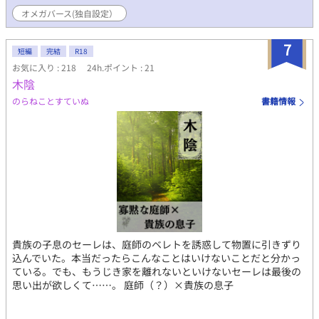
なかった僕は、彼と会って話す内に……。 ※イラストは第三章の
オメガバース(独自設定）
『王弟殿下は庭師である公爵令息を溺愛する』深浦 裕さん作 ※旧
タイトル：BL異世界溺愛シリーズ『異世界ルーヴル』 ※一部、加
7
筆修正をしております。 ※には、R-18の内容が含まれておりま
短編
完結
R18
す。 #年下攻め #身代わり #一目惚れ #婚約 #執着 #辺境の地
お気に入り : 218
24h.ポイント : 21
木陰
のらねことすていぬ
書籍情報
貴族の子息のセーレは、庭師のベレトを誘惑して物置に引きずり
込んでいた。本当だったらこんなことはいけないことだと分かっ
ている。でも、もうじき家を離れないといけないセーレは最後の
思い出が欲しくて……。 庭師（？）×貴族の息子