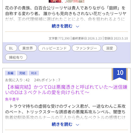
花の子の貴族、白百合公リーリヤは貴人でありながら「庭師」を
自称する変わり者。 誰からも見向きもされない花だったリーリヤ
だが、王の代理候補に選ばれたことにより、命を狙われるように
なってしまう。 そんな中、花の国に訪れてリーリヤの護衛をする
続きを読む
と申し出たのは人の国の王子ジェードだった。 かつて一夜を共に
した「人斬り王子」はリーリヤを溺愛し、「私の花になれ」と迫
文字数 772,390
最終更新日 2026.1.23
登録日 2023.5.10
る。 顔のない王、奪い合う冠、花の太陽と宝石の王子達。 稀代の
お人好しと呼ばれる「千年散らずの白百合」と、彼に永遠の愛を
BL
異世界
ハッピーエンド
ファンタジー
溺愛
誓った翡翠の王子が、世界の謎を解き明かす。 幻想BL冒険ファン
挿絵有り
タジー。
10
長編
完結
R18
お気に入り : 42
24h.ポイント : 7
【本編完結】かつてΩは悪魔憑きと呼ばれていた～迷信嫌
いのΩは３ベクトルの愛を向けられて～
魚平豊平
トラウマ持ちの虚弱な受けのヴィンス君が、一途なわんこ系攻
のベート、トリックスターな誘惑者の悪魔系攻ルンペル、闇堕ち
執着幼馴染系攻のルナールの三人から色んなベクトルの感情むけ
られたり、すけべされるお話です。 第12回BL大賞に参加していま
続きを読む
す。 楽しんで頂けたら、応援、よろしくお願い致します