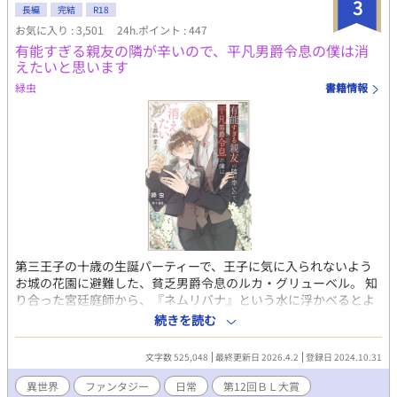
3
長編
完結
R18
お気に入り : 3,501
24h.ポイント : 447
有能すぎる親友の隣が辛いので、平凡男爵令息の僕は消
えたいと思います
緑虫
書籍情報
第三王子の十歳の生誕パーティーで、王子に気に入られないよう
お城の花園に避難した、貧乏男爵令息のルカ・グリューベル。 知
り合った宮廷庭師から、『ネムリバナ』という水に浮かべるとよ
く寝られる香りを放つ花びらをもらう。 花園からの帰り道、噴水
続きを読む
で泣いている少年に遭遇。目の下に酷いクマのある少年を慰めた
ルカは、もらったばかりの花びらを男の子に渡して立ち去った。
文字数 525,048
最終更新日 2026.4.2
登録日 2024.10.31
十二歳になり、ルカは寄宿学校に入学する。 寮の同室になった子
は、まさかのその時の男の子、アルフレート（アリ）・ユーネル
異世界
ファンタジー
日常
第12回ＢＬ大賞