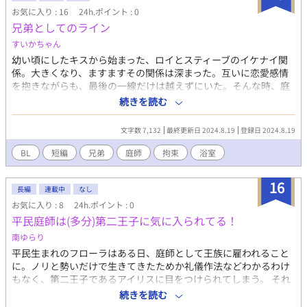
る。 ショックを受けるレヴィンだったが、クオンへの思いを秘め
お気に入り : 16
24h.ポイント : 0
たまま、そばにいつづけることを選ぶが…。 果たしてクオンはリ
兄弟としてのライン
ウなのか。 リウだったら、また逃げられるのではないか。レヴィ
ンの心は乱される。 R18には★をつけます。
すいかちゃん
幼い頃にしたキスから始まった、ロイとスティーブのイケナイ関
係。大きくなり、ますますその関係は深まった。互いに恋愛感情
を抱きながらも、最後の一線だけは越えずにいた。そんな時、庭
師のジェフに秘密を知られたロイは、貞操の危機に陥る。 兄弟に
続きを読む
よる禁断の関係です。
文字数 7,132
最終更新日 2024.8.19
登録日 2024.8.19
BL
短編
兄弟
庭師
拘束
浴室
16
長編
連載中
なし
お気に入り : 8
24h.ポイント : 0
平民庭師は(多分)第二王子に気に入られてる！
南ゆらり
平民生まれのフローラはある日、庭師として王族に雇われること
に。ノリと勢いだけで生きてきたためか礼儀作法などわかるわけ
もなく、第二王子であるアイリスに目をつけられてしまう。 それ
から毎日のように文句を言いに来るアイリスの事を、気に入って
続きを読む
くれてると思い込むことで自己肯定感を上げていたが…。