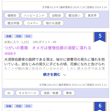
とをキレイだと褒めて褒めて好き好き言いまくって溺愛してく
る。無口で無表情はどうした！？ セスはそんな人間じゃないだ
文字数 63,374
最終更新日 2024.7.20
登録日 2024.3.14
ろう！？ と人格まで催眠術にかかって変わる話だけど、本当のと
ころは……。 2023に『幼馴染に催眠術をかけたら溺愛されまくち
催眠術
ハッピーエンド
幼馴染
魔法使い
異世界
ゃった⁉』で掲載しておりましたが、全体を改稿し、あまりに内
魔法学園
コメディ
強引な溺愛
容変更が多いのでアップし直しました。 改稿前とストーリーがや
や異なっています。ムーンライトノベルズでも掲載しておりま
す。
5
長編
完結
R18
お気に入り : 1,152
24h.ポイント : 49
つがいの薔薇 オメガは傲慢伯爵の溺愛に濡れる
沖田弥子
大須賀伯爵家の庭師である澪は、秘かに御曹司の晃久に憧れを抱
いている。幼なじみの晃久に子どもの頃、花嫁になれと告げられ
たことが胸の奥に刻まれているからだ。しかし愛人の子である澪
は日陰の身で、晃久は正妻の嫡男。異母兄弟で男同士なので叶わ
続きを読む
ぬ夢と諦めていた。ある日、突然の体の疼きを感じた澪は、ふと
したことから晃久に抱かれてしまう。医師の長沢から、澪はオメ
文字数 206,053
最終更新日 2019.11.29
登録日 2019.3.11
ガであり妊娠可能な体だと知らされて衝撃を受ける。オメガの運
命と晃久への想いに揺れるが、パーティーで晃久に婚約者がいる
BL
オメガバース
溺愛／執着
華族
と知らされて――◆BL合戦夏の陣・ダリア文庫賞最終候補作品。
◆スピンオフ「椿小路公爵家の秘めごと」椿小路公爵家の唯一の
6
嫡男である安珠は、自身がオメガと知り苦悩していた。ある夜、
長編
完結
R18