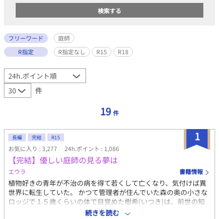
フリーワード
庭師
R指定
R指定なし
R15
R18
件
19
件
1
長編
完結
R15
お気に入り : 3,277
24h.ポイント : 1,086
【完結】優しい庭師の見る夢は
エウラ
書籍情報
植物好きの青年が不治の病を得て若くして亡くなり、気付けば異
世界に転生していた。 かつて管理者が住んでいた森の奥の小さな
ロッジで１５歳くらいの体で目覚めた樹希(いつき)は、前世の知
識と森の精霊達の協力で森の木々や花の世話をしながら一人暮ら
続きを読む