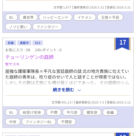
文字数 1,677
最終更新日 2026.5.31
登録日 2026.5.31
BL
異世界
ハッピーエンド
イケメン
王族×平民
ノリと勢い
ファンタジー
17
長編
連載中
R18
お気に入り : 98
24h.ポイント : 0
テューリンゲンの庭師
牧ヤスキ
屈強な護衛軍隊長×平凡な宮廷庭師の話 北の地方貴族に仕えてい
た庭師の青年は、吃り症のせいで人と話すことが得意ではない。
しかしその腕は王族にも噂が届くほどであった。 その庭師のシム
が、とあるきっかけで宮廷で働くことになる物語。 舞台は架空で
続きを読む
すが、中世のイメージで書いています。 ＊R18、暴力差別表現、
男女描写一部あり（※をつけます） ＊同性愛は容認されていない
文字数 491,117
最終更新日 2025.7.5
登録日 2024.3.12
国設定です。 ＊最初は総受け気味 ＊大分前に書いていたものを修
正して載せています。拙いですが大目に見てください。
BL
総受け気味
不憫
平凡受
健気受
長編
中世
ファンタジーBL
不憫受