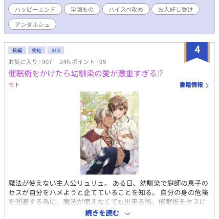
侯爵令息だった。 見目麗しく文武両道のアリ。だが二年前と変わ
ハッピーエンド
学園もの
ハイスペ攻め
お人好し受け
らず睡眠障害を抱えていて、目の下のクマは健在。 宮廷庭師と親
交を続けていたルカには、『ネムリバナ』を第三王子の為に学校
アンダルシュ
の温室で育てる役割を与えられていた。アリは花びらを王子の元
まで運ぶ役目を負っている。育てる見返りに少量の花びらを入手
4
できるようになったルカは、早速アリに使ってみることに。 やが
長編
完結
R18
て問題なく眠れるようになったアリはめきめきと頭角を表し、し
お気に入り : 907
24h.ポイント : 99
がない男爵令息にすぎない平凡なルカには手の届かない存在にな
催眠術をかけたら幼馴染の愛が激重すぎる⁉
っていく。 次第にアリに対する恋心に気づくルカ。だが、男の自
モト
書籍情報
分はアリとは不釣り合いだと、卒業を機に離れることを決意す
る。 アリを見ない為に地方に移ったルカ。実はここは、アリの叔
父が経営する領地。そこでたった半年の間に朗らかで輝いていた
アリの変わり果てた姿を見てしまい――。 ハイスペ不眠攻めxお
人好し平凡受けのファンタジーBLです。ハピエン。
魔法が使えない主人公リュリュ。 ある日、幼馴染で庭師の息子の
セスが自分をハメようと企てていることを知る。 自分の身の危険
を回避する為に、魔法が使えなくても出来る術、催眠術をセスに
かけた。 異常に効果が効きすぎてしまって、おぉお！？ 俺のこ
続きを読む