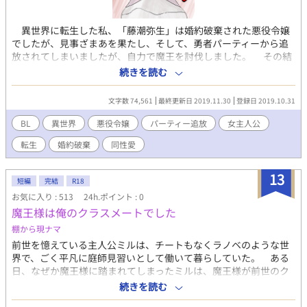
異世界に転生した私、「藤潮弥生」は婚約破棄された悪役令嬢
でしたが、見事ざまあを果たし、そして、勇者パーティーから追
放されてしまいましたが、自力で魔王を討伐しました。 その結
果、私はウェラベルグ国を治める女王となり、名前を「藤潮弥
続きを読む
生」から「ヤヨイ・ウェラベルグ」へと改名しました。 そんな
私は、今、４人のイケメンと生活を共にしています。 庭師のル
文字数 74,561
最終更新日 2019.11.30
登録日 2019.10.31
ーデン 料理人のザック 門番のベート そして、執事のセバ
ス。 悪役令嬢として苦労をし、さらに、魔王を討伐して女王に
BL
異世界
悪役令嬢
パーティー追放
女主人公
までなったんだから、これからは私の好きなようにしてもいいよ
転生
婚約破棄
同性愛
ね？ ただ、私がやりたいことは逆ハーレムを作り上げることで
はありません。 私の欲望。それは…………イケメン同士が組ん
ず解れつし合っている薔薇の園を作り上げること！ お気に入り
13
短編
完結
R18
登録も多いし、毎日ポイントをいただいていて、ご好評なようで
お気に入り : 513
24h.ポイント : 0
嬉しいです。本来なら、新しい話といきたいのですが、他のBL小
魔王様は俺のクラスメートでした
説を執筆するため、新しい話を書くことはしません。その代わり
に絵を描く練習ということで、第８回BL小説大賞の期間中1に表
棚から現ナマ
紙絵、そして挿絵の追加をしたいと思います。大賞の投票数によ
前世を憶えている主人公ミルは、チートもなくラノベのような世
っては絵に力を入れたりしますので、応援のほど、よろしくお願
界で、ごく平凡に庭師見習いとして働いて暮らしていた。 ある
いします。
日、なぜか魔王様に踏まれてしまったミルは、魔王様が前世のク
ラスメートだったことに気が付き、おもわず名前を呼んでしま
続きを読む
う。 呼ばれた魔王様はミルを自分の王宮に連れ込んで……。