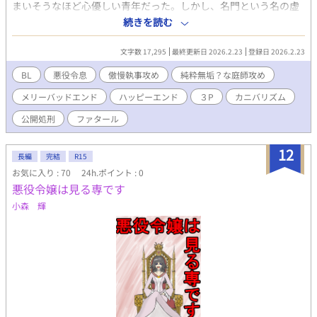
まいそうなほど心優しい青年だった。しかし、名門という名の虚
飾は、代々の放蕩が積み上げた「負の遺産」によって、音を立て
続きを読む
て崩れようとしていた。 悪役になり切れぬリュシアンと彼を執拗
にいたぶる執事のフェラム、純粋な愛情を注ぐ？庭師のルタムの
文字数 17,295
最終更新日 2026.2.23
登録日 2026.2.23
狂気の三重奏。
BL
悪役令息
傲慢執事攻め
純粋無垢？な庭師攻め
メリーバッドエンド
ハッピーエンド
３P
カニバリズム
公開処刑
ファタール
12
長編
完結
R15
お気に入り : 70
24h.ポイント : 0
悪役令嬢は見る専です
小森 輝