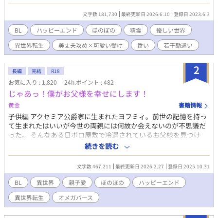
しを満喫していくのだが･･･。 ※主人公総受けではありません。
精霊達は単なる家族・友人・保護者的な位置づけです。お互いが
文字数 181,730
最終更新日 2026.6.10
登録日 2023.6.3
そういう認識です。 基本的にほのぼのした話になると思います。
息抜きです。不定期更新。 ※タグには入れてませんが、女性もい
BL
ハッピーエンド
ほのぼの
精霊
優しい世界
ます。 魔法や魔法薬で同性同士でも子供が出来るというふんわり
異世界転生
美丈夫攻め×可愛い受け
番い
若干勘違い
設定。 ※10万字いっても終わらないので、一応、長編に切り替え
ます。 お付き合い下さいませ。 ※だいぶ時間が空きましたが、無
事に【完結】しました。読んでくださってありがとうございま
2
長編
完結
R18
す。
お気に入り : 1,820
24h.ポイント : 482
じゃあっ！僕がお父様を幸せにします！
黄金
書籍情報
子供編 アクセミア公爵家に生まれたヨフミィ。前世の記憶を持っ
て生まれたはいいが今世の両親には何故か会えないのが不思議だ
った。 そんなある日ボロ屋敷で冷遇されているお父様を見つけ
る。 なんてことっ！だったら僕がお父様を幸せにしてみせる！！
続きを読む
大人編 自分が転生したのは駄女神様の所為だった！ 駄女神様の神
様ルールで死んだことにならなければならなくなったヨフミィ。
文字数 467,211
最終更新日 2026.2.27
登録日 2025.10.31
平民庭師のヨフとして、弟ヘミィネの番をつけらなきゃ！じゃな
いと大変なことに！ ※しおり、コメント、エールお気に入り、有
BL
異世界
親子愛
ほのぼの
ハッピーエンド
難うございます！
異世界転生
オメガバース