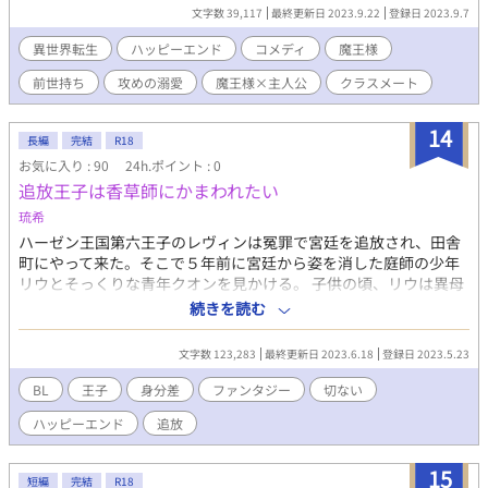
逃げたいミルと、どうしても手放せない魔王様の話し。もちろん
文字数 39,117
最終更新日 2023.9.22
登録日 2023.9.7
ハッピーエンド。
異世界転生
ハッピーエンド
コメディ
魔王様
前世持ち
攻めの溺愛
魔王様×主人公
クラスメート
14
長編
完結
R18
お気に入り : 90
24h.ポイント : 0
追放王子は香草師にかまわれたい
琉希
ハーゼン王国第六王子のレヴィンは冤罪で宮廷を追放され、田舎
町にやって来た。そこで５年前に宮廷から姿を消した庭師の少年
リウとそっくりな青年クオンを見かける。 子供の頃、リウは異母
兄にいじめられていたレヴィンの心のよりどころだった。 レヴィ
続きを読む
ンはリウに似た青年クオンに声をかけるが、「人違いだ」と冷た
くあしらわれてしまった。 それでもリウに違いないと思ったレヴ
文字数 123,283
最終更新日 2023.6.18
登録日 2023.5.23
ィンは、街で彼を探す。偶然、クオンの友人であるロッドに出会
い、彼の家まで案内してもらうことになった。 再会したクオンか
BL
王子
身分差
ファンタジー
切ない
らはやはり「リウではない」と言われるが、レヴィンは信じられ
ハッピーエンド
追放
ない。 彼がリウである証拠をつかむために、クオンの家に毎日押
しかけた。 一緒に過ごすことでしだいにクオンに魅かれていくレ
ヴィンだが、クオンは友人のロッドに片思いしていることを知
15
短編
完結
R18