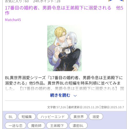
自慰を行っている最中に下男の鴇に発見されて――
お気に入り : 60
24h.ポイント : 28
17番目の婚約者、男爵令息は王弟殿下に溺愛される 他5
作
Matcha45
BL異世界溺愛シリーズ『17番目の婚約者、男爵令息は王弟殿下に
溺愛される』他5作品。異世界BLの短編を時系列順に並べてみま
した。 【17番目の婚約者、男爵令息は王弟殿下に溺愛される】 国
王陛下の17番目の婚約者、エレノア・マクレーン。陛下に呼び出
続きを読む
され、学園を早退するも陛下は執務室で第5王妃と面会中。もとも
と研究者になりたかった彼は、陛下の行動に心を無にしようとす
文字数 57,516
最終更新日 2025.11.29
登録日 2025.10.7
る。そんな時、王弟殿下がやさしく声をかけて来て……。 【宰相
閣下はコミュ症の天才魔術師を溺愛する】 ある日、父から職場に
BL
短編集
ハッピーエンド
異世界
溺愛
一通の手紙が届く。手紙の内容は婚約者が決まったというもの。
一途な恋
魔術師
王弟殿下
濃密BL
急に出来た22歳年上の婚約者に戸惑いつつも、受け入れざるを得