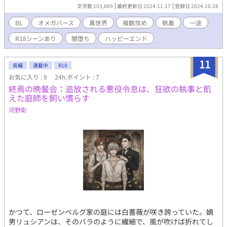
~~~~~~~~~ むかしむかし、まだ科学が発達しておらず、バース性
文字数 103,889
最終更新日 2024.11.17
登録日 2024.10.28
がまだ解明されていない時代。 フェロモンにより人を惑わし発
情させ、また子を孕む事さえ可能なΩの男は、『悪魔憑き』と呼
BL
オメガバース
異世界
複数攻め
執着
一途
ばれ忌み嫌われ、時には殺される事もあった。 幼少期に父を
R18シーンあり
闇堕ち
ハッピーエンド
『悪魔憑き』として火あぶりにされた過去を持ち、原因不明の腰
と下腹部の痛みに悩まされている庭師ヴィンスは、『悪魔憑き』
という迷信を憎み、『殺す』方法を日々探し求めていた。 ある
11
長編
連載中
R18
日痛み止めの薬を飲んでいる時、自身のフェロモンで同僚のルナ
お気に入り : 9
24h.ポイント : 7
ールを発情させ、『悪魔憑き』と呼ばれてしまう。 『悪魔憑
終焉の晩餐会：追放される悪役令息は、狂欲の執事と飢
き』と見なされた人間の末路を知るヴィンスは、自らの安全のた
えた庭師を飼い慣らす
め逃げる途中、右腕が獣のような腕を持つ青年のベートと森で出
会い、彼を利用することとしたが――。
河野彰
かつて、ローゼンベルグ家の庭には白薔薇が咲き誇っていた。嫡
男リュシアンは、そのバラのように繊細で、風が吹けば折れてし