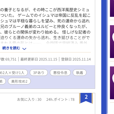
家の養子となるが、その時ここが西洋風歴史シミュ
ついた。 ゲームでのイシュマは帝国に反乱を起こ
イシュマは平穏な暮らしを望み、死の運命から逃れ
義兄のブルーノ義弟のユルビーと仲良くなったが、
、彼らとの関係が変わり始める。 怪しげな記者の
。迫りくる運命の矢から逃れ、生き延びることがで
まれる愛の形とは……。 全四話で完結済み 番外
続きを読む
数 69,751
最終更新日 2025.11.15
登録日 2025.11.14
め2人×受け1人
3Pあり
悪役令息
執着
弟
美形攻め2
2
お気に入り : 30
24h.ポイント : 78