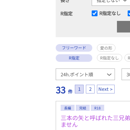
R指定なし
R指定
フリーワード
愛の形
R指定
R指定なし
33
1
2
Next
件
長編
完結
R18
三本の矢と呼ばれた三兄
ません