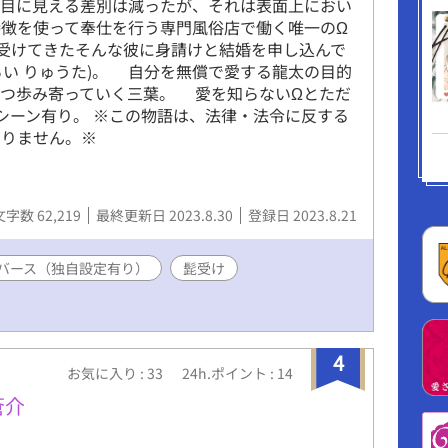
目に見える差別は減ったが、それは表面上におい
徴を使って奉仕を行う専門風俗店で働く唯一のΩ
を受けてきたそんな彼に身請けと結婚を申し込んで
ろい りゅうた)。 自分を無償で愛する龍太の目的
づつ歩み寄っていく三葉。 愛を知らないΩとただ
Hシーン有り。 ※この物語は、法律・法令に反する
ありません。※
文字数 62,219
最終更新日 2023.8.30
登録日 2023.8.21
バース（独自設定有り）
髭受け
4
お気に入り : 33
24h.ポイント : 14
蒼介