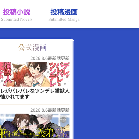
投稿小説
投稿漫画
Submitted Novels
Submitted Manga
2026.8.6最新話更新
レがバレバレなツンデレ猫獣人
懐かれてます
2026.8.6最新話更新