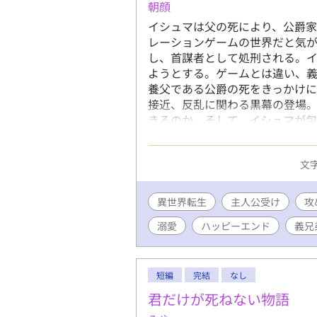
朝顔
イシュマは父の死により、公爵
レーションゲームの世界だと気が
し、首謀者として処刑される。
ようとする。ゲームとは違い、
養父である公爵の死をきっかけに
接近、反乱に関わる黒幕の登場
きるのか。そして、イシュマが包
編あり
文字
異世界転生
主人公受け
攻
溺愛
ハッピーエンド
義兄
短編
完結
なし
君だけが死ねない物語