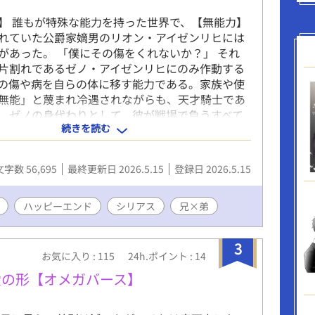
】 誰もが特殊な能力を持った世界で、【無能力】
れていた公爵家嫡男のリオン・アイゼンリヒには
があった。 「僕にその傷をくれないか？」 それ
片割れであるゼノ・アイゼンリヒにのみ作動する
の傷や病を自らの体に移す能力である。家族や使
無能」と蔑まれ冷遇されながらも、天才騎士であ
、ゼノの身代わりとして、彼が戦場で負うすべて
続きを読む
引き受け続ける日々を送っていた。リオンにとっ
ゼノと繋がれる唯一の方法であり、歪んだ愛の形
しかし、そんなリオンに目を留めたのは、第3王子
文字数 56,695
最終更新日 2026.5.15
登録日 2026.5.15
ルト。彼はリオンを救い出し、ゼノとの共依存と
ら解放しようと手を差し伸べる。 －－－－－－－
 受けだけは死なせたくない双子の兄×攻めだけは
ハッピーエンド
シリアス
兄×弟
双子の弟←受けだけは死なせたくないサブ攻め と
ル通りのお話です。 皆、形ややり方は違えど純愛
3
愛というのは一種の狂気だと思っています。 ⚠️注意
お気に入り : 115
24h.ポイント : 14
の物語はフィクションです ※キスまでの表現のみ ※
愛の形【オメガバース】
表現はあります ※この物語は性愛ではなく、純愛
しているので性行為等はありません。