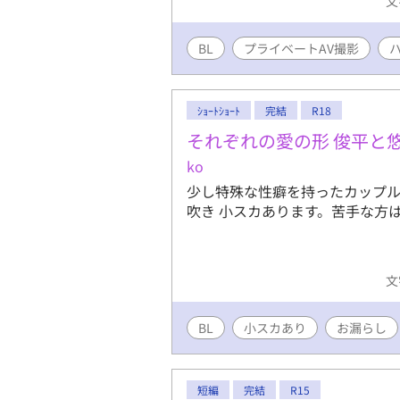
文
BL
プライベートAV撮影
ｼｮｰﾄｼｮｰﾄ
完結
R18
それぞれの愛の形 俊平と
ko
少し特殊な性癖を持ったカップル
吹き 小スカあります。苦手な方
文
BL
小スカあり
お漏らし
短編
完結
R15