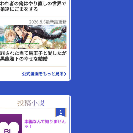
われ者の俺はやり直しの世界で
弟達にごまをする
2026.8.6最新話更新
罪された当て馬王子と愛したが
黒龍陛下の幸せな結婚
公式漫画をもっと見る
1
本編なんて知りません
ッ！