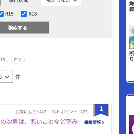
嫌
義
R15
R18
断
り
R15
R18
件
1
お気に入り : 442
24h.ポイント : 205
弟の次男は、悪いことなど望み
書籍情報