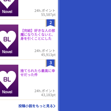
24h.ポイント
55,587pt
2
【完結】好きな人の邪
魔になりたくないと、
身を引くことにした
24h.ポイント
45,913pt
3
捨てられたら最高に幸
せだった件
24h.ポイント
43,183pt
投稿小説をもっと見る