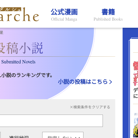
公式漫画
書籍
Official Manga
Published Books
果
Submitted Novels
L小説のランキングです。
小説の投稿はこちら
デ
に
×検索条件をクリアする
進行状況