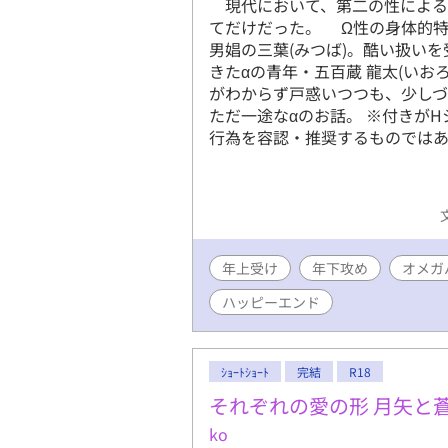
現代において、第二の性による
てだけだった。 Ω性の身体的特
男娼の三葉(みつば)。酷い扱い
きたαの青年・五百蔵 龍太(いお
がわからず戸惑いつつも、少し
ただ一途なαのお話。 ※付きが
行為を容認・推奨するものでは
年上受け
年下攻め
オメガ
ハッピーエンド
ｼｮｰﾄｼｮｰﾄ
完結
R18
それぞれの愛の形 月矢と
ko