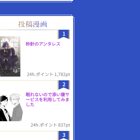
1
秒針のアンタレス
24h.ポイント 1,782pt
2
眠れないので添い寝サ
ービスを利用してみま
した
24h.ポイント 837pt
3