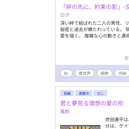
「絆の先に、約束の影」-
ログ
深い絆で結ばれた二人の男性、リ
秘密と過去が横たわっている。 
愛を描く。 複雑な心の動きと運
文
BL
異世界
調教
完結
長編
連載中
なし
君と夢見る理想の愛の形
風鈴
世田康平は
分は、ゲイ