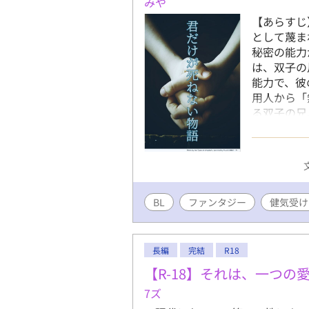
みや
【あらすじ
として蔑ま
秘密の能力
は、双子の
能力で、彼
用人から「
る双子の兄
の傷を裏で
てそれは、
だった。 
のジークハ
いう呪いか
BL
ファンタジー
－－－－－
健気受け
死なせない
いうタイト
です。 純
長編
完結
R18
⚠️ ※こ
【R-18】それは、一つの
怪我、流血
7ズ
をテーマに