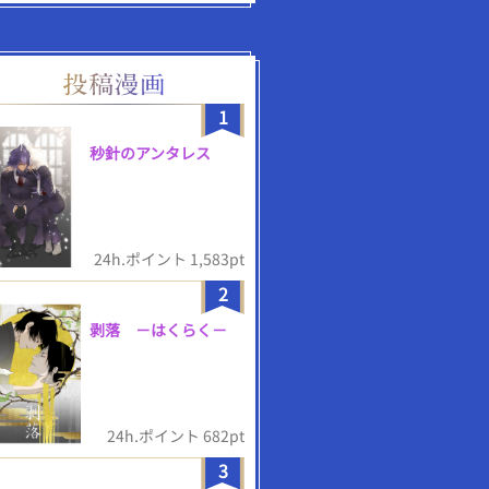
1
秒針のアンタレス
24h.ポイント 1,583pt
2
剥落 －はくらく－
24h.ポイント 682pt
3