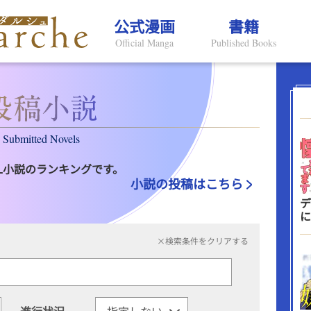
公式漫画
書籍
Official Manga
Published Books
Submitted Novels
L小説のランキングです。
小説の投稿はこちら
デ
に
×検索条件をクリアする
進行状況