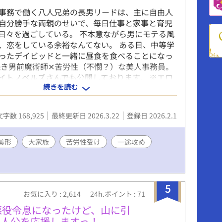
事務で働く八人兄弟の長男リードは、主に自由人
自分勝手な両親のせいで、毎日仕事と家事と育児
日々を過ごしている。 不本意ながら男にモテる風
、恋をしている余裕なんてない。 ある日、中等学
ったデイビッドと一緒に昼食を食べることになっ
焼き男前魔術師✕苦労性（不憫？）な美人事務員。
イトノベルズさんでも公開しております。 ※エロ
続きを読む
※をつけております。 ※全５０話。ハピエン保証
文字数 168,925
最終更新日 2026.3.22
登録日 2026.2.1
美形
大家族
苦労性受け
一途攻め
5
お気に入り : 2,614
24h.ポイント : 71
悪役令息になったけど、山に引
主人公を応援しますっ！