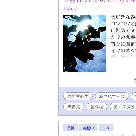
mana.
大好きな森
コツコツと
に貯めて5
かりの念願
香りに囲ま
ィフのオッ
歳〜始まり
息を断罪予
まにシリア
のお話の回
品を書いて
まだまだ未
異世界転生
愛され主人公
が集中して
てしまいま
無自覚
番外編
脇カプ多数
赦下さいま
をありがと
なので、超
長編
連載中
R18
す。 風景