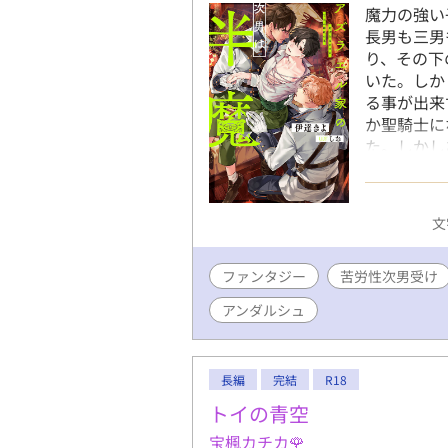
魔力の強い
長男も三男
り、その下
いた。しか
る事が出来
か聖騎士に
た。しかし
ってしまう
もない事実
魔」。 半
文
運命やいか
す】
ファンタジー
苦労性次男受け
アンダルシュ
長編
完結
R18
トイの青空
宝楓カチカ🌹