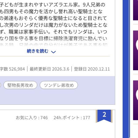
子どもが生まれやすいアズラエル家。9人兄弟の
も四男もその魔力を活かし誉れ高い聖騎士とな
の弟達もおそらく優秀な聖騎士になると目されて
し次男のリンダだけは魔力がないため聖騎士とな
ず、職業は家事手伝い。それでもリンダは、いつ
なり国を守る事を目標に掃除洗濯育児に励んでい
ある時、兄弟の中で自分だけが養子である事を知
続きを読む
。そして、実の母は人間ではないという、とんで
も。しかもなんと、その魔物とはまさかの「淫
端な淫魔の力に目覚めてしまった苦労性のリンダの
字数 526,984
最終更新日 2026.3.6
登録日 2020.12.11
に。 【作品書籍化のため12月13日取下げ予定で
堅物長男攻め
ツンデレ弟攻め
2
お気に入り : 746
24h.ポイント : 177