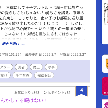
0歳！ 三歳にして王子アルトルトは魔王討伐旅立っ
者の愛らしさと(じゃない！)勇敢さを讃え、来年の
戦を約束し、しっかりと、良い子のお部屋に送り届
城から放り出したのだ！！わはは！！） しかし、
ルトが心配で心配で……いや！我との一年後の楽し
？ じゃない！）対戦を反故にされてはかなわ
スに身をやつしてアルトルトのお世話（じゃなくっ
続きを読む
 こうして、遠い将来の勇者との聖堂でのリーンゴ
アの育児じゃない！奮闘が始まったのだった！！
文字数 151,764
最終更新日 2025.3.7
登録日 2025.2.27
されるんだけどね。
タジー
勇者
魔王
執事
女受け
千年童貞
完結保証
4
お気に入り : 363
24h.ポイント : 85
なんかしてる暇はない！