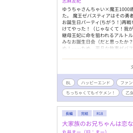
志麻友紀
ゆうちゃさんちゃい×魔王100
た。 魔王ゼバスティアはその勇
お誕生日パーティ(ちがう！)再
けてやった！（じゃなくて！我が
継母王妃に命を狙われるアルト
みなお誕生日会（だと思ったか
ぬ！……ため、平凡な執事ゼバ
て！）監視役をするのであった。
ーンを目指して、魔王ゼバスティ
……ただし将来は魔王が押し倒
BL
ハッピーエンド
ファン
ちっちゃくてもイケメン！
乙
長編
完結
R18
大家族のお兄ちゃんは恋
丸井まー（旧：まー）