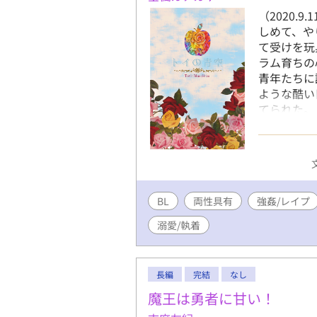
（2020.
しめて、や
て受けを玩
ラム育ちの
青年たちに
ような酷い
てられた。
ター。彼女
日々を過ご
うに凌辱し
一人である
は再び砕か
BL
両性具有
強姦/レイプ
し、再び激
「お前は俺
溺愛/執着
器用な想い
人でなしな
「殺す」「
長編
完結
なし
中華系ドク
でお願い致
魔王は勇者に甘い！
しています