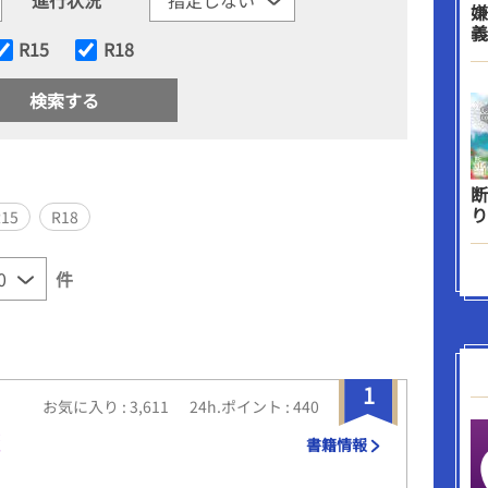
嫌
義
R15
R18
断
り
R15
R18
件
1
お気に入り : 3,611
24h.ポイント : 440
魔
書籍情報