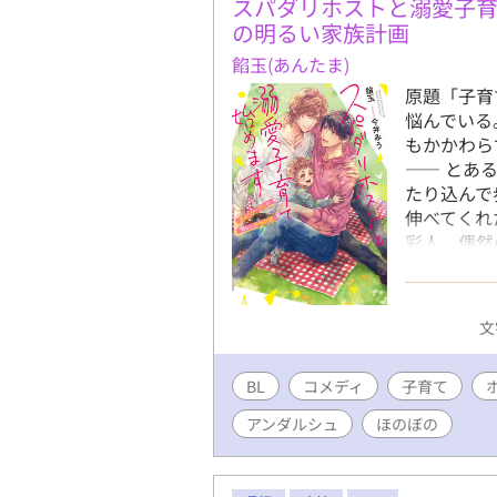
後の作品に
スパダリホストと溺愛子
願いします。
の明るい家族計画
でHOTラ
餡玉(あんたま)
います!! ✼
原題「子育
様で、本編
悩んでいる
ますので、
もかかわら
2022/5
—— とあ
に、その後
たり込んで
の1人のそ
伸べてくれ
ずれ別のお
彩人。偶然
2022/9
は、翌朝彩
て、番外編
ながら歳の
「完結」→
か。愛くる
ある程度書き
文
い。早瀬家
本日番外編
の距離感が
を頂いてま
BL
コメディ
子育て
ホスト×E
す。
◇第8回ア
アンダルシュ
ほのぼの
ノベルズ様