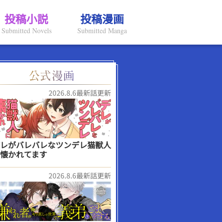
投稿小説
投稿漫画
Submitted Novels
Submitted Manga
2026.8.6最新話更新
レがバレバレなツンデレ猫獣人
懐かれてます
2026.8.6最新話更新