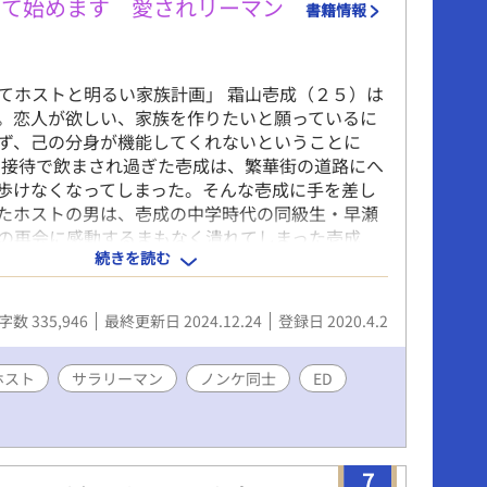
も合うものがあれば載せる予定です。 よろしくお
育て始めます 愛されリーマン
書籍情報
 ✼✼✼✼✼✼✼✼✼✼✼✼✼✼✼✼✼✼✼ 皆様のお陰
ンキングに上がる事が出来ました。 ありがとうござ
✼✼✼✼✼✼✼✼✼✼✼✼✼✼✼✼✼✼ 2022/4/14 お陰
てホストと明るい家族計画」 霜山壱成（２５）は
を完結致しました。 番外編の公開予定をしており
。恋人が欲しい、家族を作りたいと願っているに
番外編終了後に作品の完結予定をしております。
ず、己の分身が機能してくれないということに
/25 お陰様で番外編も終了致しました。 番外編の中
る接待で飲まされ過ぎた壱成は、繁華街の道路にへ
のお話も含まれております。 ただ、主要メンバー
歩けなくなってしまった。そんな壱成に手を差し
の後が入っておりませんので、その人物のお話はい
たホストの男は、壱成の中学時代の同級生・早瀬
話として短編で書こうと思っております。
の再会に感動するまもなく潰れてしまった壱成
/16 お気に入り登録者数2300人突破を記念致しまし
続きを読む
人の家で目を覚ます。聞けば彩人は、ホストをし
の公開準備を開始致しました。 書き留めるために
離れた弟・空（４）の育児中だというではない
「連載中」に戻しております。 中編予定のため、
しい空に懐かれるし、彩人のことは放っておけな
留めてから公開とさせて頂きます。 2022/9/22
字数 335,946
最終更新日 2024.12.24
登録日 2020.4.2
に出入りするようになった壱成だが、何だか彩人
を完結致しました。 ただ、今後もこのような機会
おかしくなってきたようで……？？ 子(弟)育て中
た書くこともあるかも…と、連載中にしておりま
D爽やかリーマンの子育てほのぼのラブコメディ。
ホスト
サラリーマン
ノンケ同士
ED
ルファポリスBL大賞、奨励賞受賞 ◇アンダルシュ
より書籍化、2022年3月15日頃発売✨
7