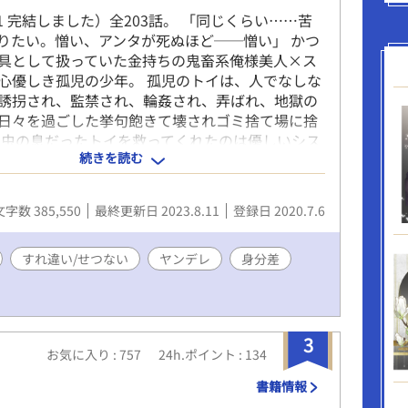
9.11 完結しました）全203話。 「同じくらい……苦
りたい。憎い、アンタが死ぬほど──憎い」 かつ
具として扱っていた金持ちの鬼畜系俺様美人×ス
心優しき孤児の少年。 孤児のトイは、人でなしな
誘拐され、監禁され、輪姦され、弄ばれ、地獄の
日々を過ごした挙句飽きて壊されゴミ捨て場に捨
 虫の息だったトイを救ってくれたのは優しいシス
続きを読む
と共に、育児院で子どもたちの面倒を見ながら
していたある日、かつてトイを監禁し、玩具のよ
続け挙句の果てに壊して捨てた4人の男のうちの
文字数 385,550
最終更新日 2023.8.11
登録日 2020.7.6
ソンリェンがトイの前に現れ、トイの優しい日常
れた。 怯えるトイを「生きてたとはな」と冷笑
しく犯しながらソンリェンは冷たく言い捨てた。
すれ違い/せつない
ヤンデレ
身分差
のもンなんだよ」と。 傷つけられながら攻めの不
に困惑する受けと、素直になれない不器用すぎる
攻めが、互いの過去に向き合うお話。 *攻めは
黙れ」「うるせえ」「クソが」が口癖の口の悪い
3
お気に入り : 757
24h.ポイント : 134
ズ美人です。 申し訳ありませんが閲覧は自己責任
します。pixiv、ムーンライトノベルズ様にも投稿
書籍情報
。