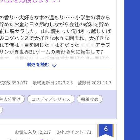
の香り…大好きな木の温もり…… 小学生の頃から
貯めたお金と日々節約しながら会社の給料を貯め
0前に脱サラした。 山に籠もった俺は引っ越したば
のログハウスで大好きな木々に囲まれ、大好きな
れて俺は…目を閉じた…はずだった……… アラフ
サンが異世界BLゲームの悪役令息に転生して7
ます。 専属使用人→超無自覚な悪役令息←悪役令
続きを読む
定の王子で、悪役令息が周囲に愛されなお話。 た
スが入りますが、R18が多いコメディです。 R18
は☆を入れてます。 仕事や家事、育児の合間に作
文字数 359,037
最終更新日 2023.2.5
登録日 2021.11.7
おります。 誤字脱字の報告は、こちらは2作目で
熟なのは十分自覚しております。 あまりにご指摘
しまいますと、気になり過ぎて作品にも支障が出
主人公受け
コメディ／シリアス
執着攻め
すので今はまだ控えさせて頂いております。 ご容
せ。 ご感想は大歓迎です。 皆さま、温かいご感想
うございます。 ただ……ガラスのハートのヘタレ
甘めにお願い致します。 写真は以前撮ったもので
6
お気に入り : 2,217
24h.ポイント : 71
写真、動物の写真は趣味で撮っておりますので、今