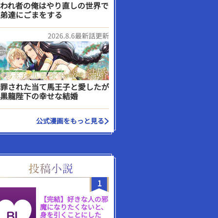
われ者の俺はやり直しの世界で
弟達にごまをする
2026.8.6最新話更新
罪された当て馬王子と愛したが
黒龍陛下の幸せな結婚
公式漫画をもっと見る
1
【完結】好きな人の邪
魔になりたくないと、
身を引くことにした