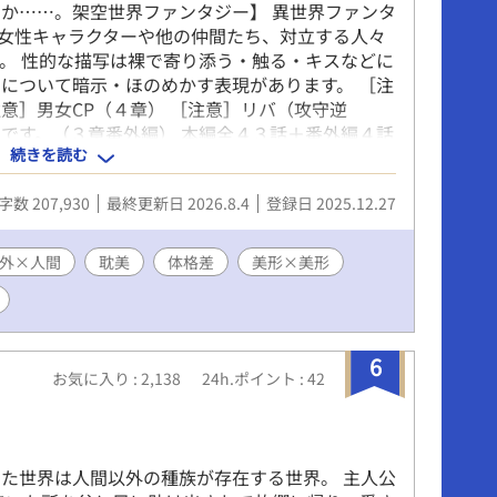
か……。架空世界ファンタジー】 異世界ファンタ
女性キャラクターや他の仲間たち、対立する人々
奨。 性的な描写は裸で寄り添う・触る・キスなどに
について暗示・ほのめかす表現があります。 ［注
注意］男女CP（４章） ［注意］リバ（攻守逆
です。（３章番外編） 本編全４３話＋番外編４話
続きを読む
投稿しています。
ries/15165011
字数 207,930
最終更新日 2026.8.4
登録日 2025.12.27
外×人間
耽美
体格差
美形×美形
6
お気に入り : 2,138
24h.ポイント : 42
た世界は人間以外の種族が存在する世界。 主人公