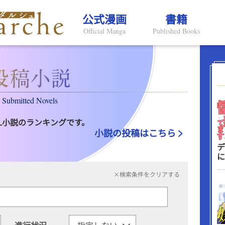
公式漫画
書籍
Official Manga
Published Books
Submitted Novels
L小説のランキングです。
小説の投稿はこちら
デ
に
×検索条件をクリアする
進行状況