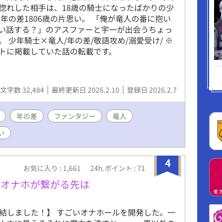
惚れした相手は、18歳の騎士になったばかりの少
 年の差1806歳の片思い。 「俺が竜人の番に抱い
い話する？」のアスファーと宇一が出会うちょっ
。 少年騎士×竜人/年の差/敬語攻め/溺愛受け/ ※
トに掲載していた話の転載です。
文字数 32,484
最終更新日 2026.2.10
登録日 2026.2.7
年の差
ファンタジー
竜人
い
4
お気に入り : 1,661
24h.ポイント : 71
のオナホが繋がる先は
 完結しました！】 すごいオナホールを開発した。一