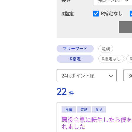
R指定なし
R指定
フリーワード
竜族
R指定
R指定なし
22
件
長編
完結
R18
悪役令息に転生したら僕
れました