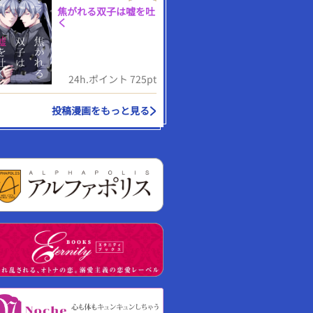
焦がれる双子は嘘を吐
く
24h.ポイント 725pt
投稿漫画をもっと見る