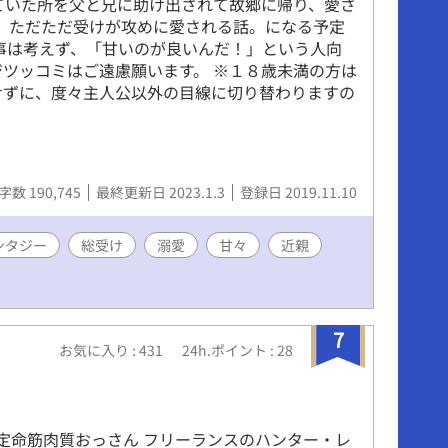
ていた所を父と兄に助け出されて故郷に帰り、愛さ
。 ただただ受けが攻めに愛される話。になる予定
い事は考えず、「甘いのが良いんだ！」という人向
ジツッコミはご遠慮願います。 ※１８歳未満の方は
せずに、度々主人公以外の目線に切り替わりますの
字数 190,745
最終更新日 2023.1.3
登録日 2019.11.10
ンタジー
総受け
溺愛
甘々
近親
7
お気に入り : 431
24h.ポイント : 28
×定命筋肉質おっさん フリーランスのハンター・レ