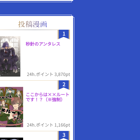
1
秒針のアンタレス
24h.ポイント 3,870pt
2
ここからは××ルート
です！？（※強制）
24h.ポイント 1,166pt
3