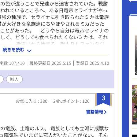
の色が違うことで兄達から迫害されていた。戦勝
囚われているところへ、ある日竜帝セライナがやっ
最強の種族で、セライナに引き取られたミカは竜族
猫が大好きな竜族達にちやほやされるミカだった
いことがあった。 どうやら自分は竜帝セライナの
らしく、どうしても食べられたくないミカは、それ
――。 勘違いから始まる、獣人ＢＬファンタジ
続きを読む
字数 107,410
最終更新日 2025.5.15
登録日 2025.4.10
獣人
3
お気に入り : 380
24h.ポイント : 120
書籍情報
4歳の竜族、土竜のルス。 竜族としても立派に成獣な
ュ障気味でいまだに恋人がいたことがない。 そん