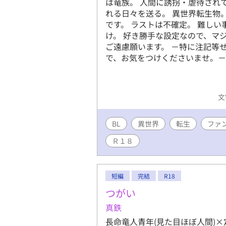
は竜族。 人間に誘拐・虐待され
れる日々を送る。 異世界転生物
です。 ラストは不確定。 難し
け。 好き勝手な設定なので、マ
ご遠慮願います。 －特に注記等
で、お気をつけくださいませ。－
文
BL
異世界
転生
ファ
Ｒ１８
短編
完結
R18
つがい
真鉄
長命竜人青年(見た目ほぼ人間)