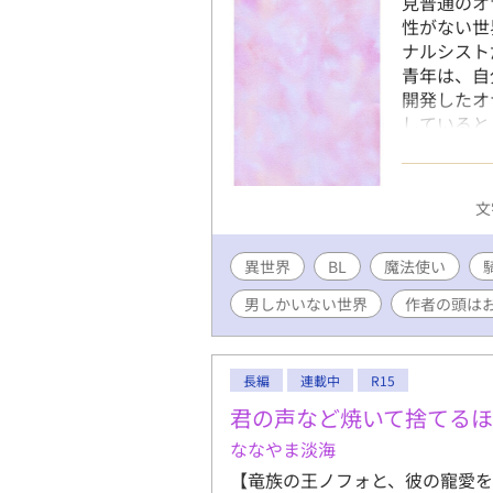
見普通のオ
性がない世
ナルシスト
青年は、自
開発したオ
していると
犯されてし
と関係を持
でいき……
文
ト魔法使い
でしたが長
異世界
BL
魔法使い
ナニー／セ
快楽堕ち／
男しかいない世界
作者の頭は
長編
連載中
R15
君の声など焼いて捨てる
ななやま淡海
【竜族の王ノフォと、彼の寵愛