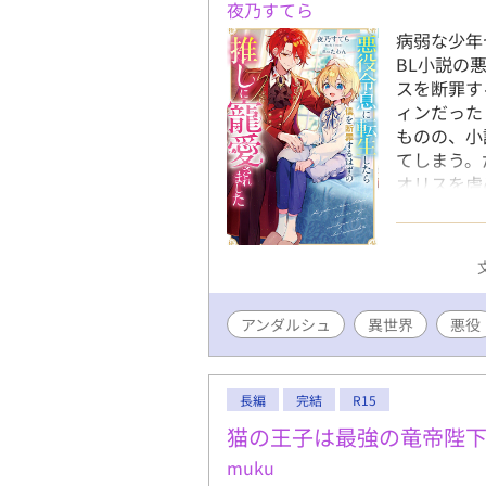
夜乃すてら
病弱な少年
BL小説の
スを断罪す
ィンだった
ものの、小
てしまう。
オリスを虐
いに来たり
しに愛でら
アンダルシュ
異世界
悪役
長編
完結
R15
猫の王子は最強の竜帝陛
muku