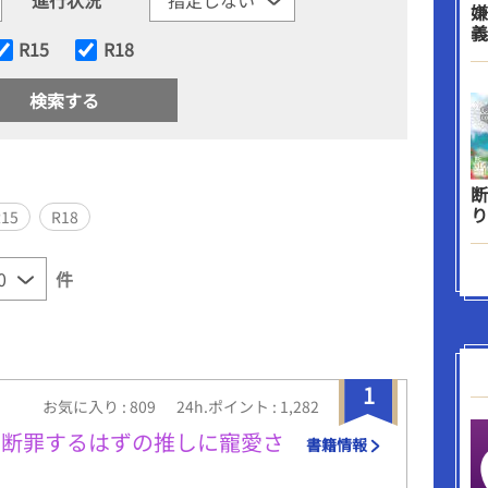
嫌
義
R15
R18
断
り
R15
R18
件
1
お気に入り : 809
24h.ポイント : 1,282
を断罪するはずの推しに寵愛さ
書籍情報