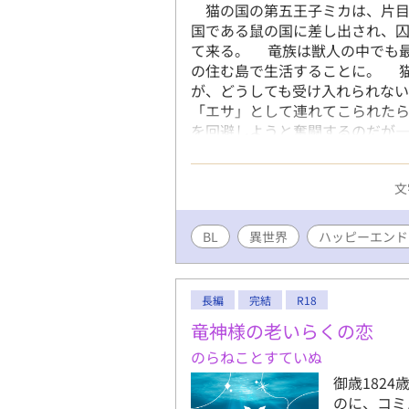
猫の国の第五王子ミカは、片目
国である鼠の国に差し出され、
て来る。 竜族は獣人の中でも
の住む島で生活することに。 
が、どうしても受け入れられな
「エサ」として連れてこられた
を回避しようと奮闘するのだが
ー。
文
BL
異世界
ハッピーエンド
長編
完結
R18
竜神様の老いらくの恋
のらねことすていぬ
御歳182
のに、コミ