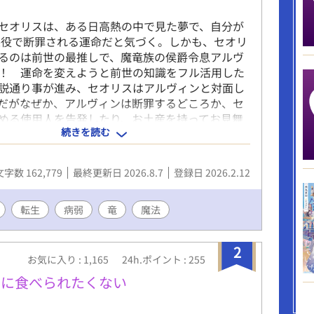
セオリスは、ある日高熱の中で見た夢で、自分が
悪役で断罪される運命だと気づく。しかも、セオリ
るのは前世の最推しで、魔竜族の侯爵令息アルヴ
！ 運命を変えようと前世の知識をフル活用した
説通り事が進み、セオリスはアルヴィンと対面し
だがなぜか、アルヴィンは断罪するどころか、セ
める使用人を告発したり、お土産を持ってお見舞
続きを読む
と、何かとセオリスを気にかけてくれて…!? 推
れ、守られる幸せいっぱいの転生生活、開幕！
文字数 162,779
最終更新日 2026.8.7
登録日 2026.2.12
転生
病弱
竜
魔法
2
お気に入り : 1,165
24h.ポイント : 255
下に食べられたくない