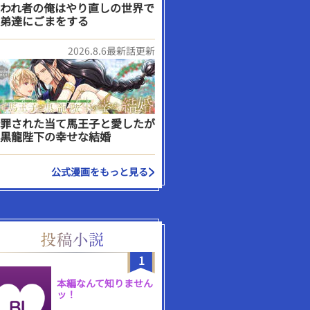
われ者の俺はやり直しの世界で
弟達にごまをする
2026.8.6最新話更新
罪された当て馬王子と愛したが
黒龍陛下の幸せな結婚
公式漫画をもっと見る
1
本編なんて知りません
ッ！