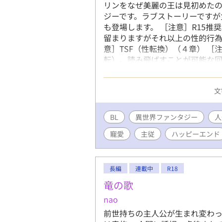
リンをなぜ美麗の王は見初めたの
ジーです。ラブストーリーですが
も登場します。 ［注意］R15推
留まりますがそれ以上の性的行為
意］TSF（性転換）（４章） ［
転）。読み飛ばすことが可能な回
予定。文字数未定。 pixivにも
https://www.pixiv.net/novel/se
文
BL
異世界ファンタジー
人
寵愛
主従
ハッピーエンド
長編
連載中
R18
竜の歌
nao
前世持ちの主人公が生まれ変わっ