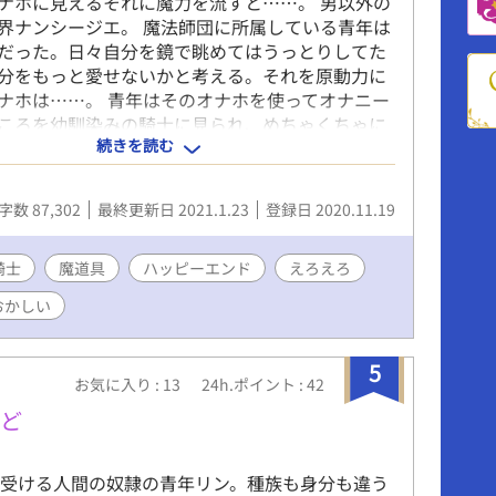
ナホに見えるそれに魔力を流すと……。 男以外の
界ナンシージエ。 魔法師団に所属している青年は
だった。日々自分を鏡で眺めてはうっとりしてた
分をもっと愛せないかと考える。それを原動力に
ナホは……。 青年はそのオナホを使ってオナニー
ころを幼馴染みの騎士に見られ、めちゃくちゃに
続きを読む
まう。犯される自分も好きかも、とそれから騎士
つ青年。普通ではないＨに騎士もまたのめり込ん
。 巨根騎士（人外混血・竜族・童貞）×ナルシス
字数 87,302
最終更新日 2021.1.23
登録日 2020.11.19
。あほエロハッピーエンド？ です。 短編の予定
くなりました（汗 ナルシスト／性癖／魔道具／オ
ルフセックス／疑似二輪挿し／巨根／尿道責め／
騎士
魔道具
ハッピーエンド
えろえろ
貞操観念皆無／魔法師団長はビッチ（何
おかしい
5
お気に入り : 13
24h.ポイント : 42
ほど
を受ける人間の奴隷の青年リン。種族も身分も違う