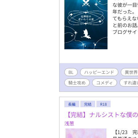
な彼が一目
年だった。
てもらえな
と前のお話
ブログサイ
BL
ハッピーエンド
異世界
騎士攻め
コメディ
すれ違
長編
完結
R18
【完結】ナルシストな僕
浅葱
【1/23