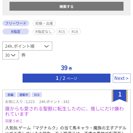
フリーワード
妊娠・出産
R指定
R指定なし
R15
R18
件
39
件
1
/ 2
Next
ページ
1
長編
連載中
R18
お気に入り : 2,223
24h.ポイント : 342
誰からも愛される聖獣に転生したのに、推しにだけ嫌わ
れています
羽里うめこ
人気BLゲーム『マグナルク』の当て馬キャラ・魔族の王子アデル