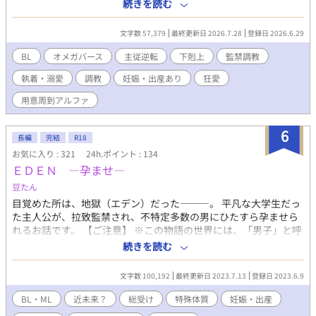
われた誇り高き若君・カール。 彼は今、実家を滅ぼした冷徹な元
続きを読む
総人口の10%ほどしかいない優性種として生まれるαは、高い知
従者・アッシュの腕の中で、小鳥のように大人しく食事を口元へ
能や才能、身体能力、カリスマ性や独特のオーラを有して生まれ
運ばれている。 シルクの擦れる音と高級な洋菓子の香りに満ちた
文字数 57,379
最終更新日 2026.7.28
登録日 2026.6.29
る場合が殆どであり、早くからその片鱗を見せたりもする為、世
「閉じられた寝室」。 そこは、アッシュがカールのために用意し
界は彼らによって牽引されていると言われています。 ★対して、
た、あまりにも甘やかで歪んだ調教の檻だった。 最初は屈辱に震
BL
オメガバース
主従逆転
下剋上
監禁調教
やはり人口の10〜15%であるΩは、発現すれば男性であっても妊
えていたカール。 しかし、熟成したラム酒のような濃厚なアルフ
娠・出産が可能な性です。 ★αはΩに、Ωはαに本能的に惹きつけ
執着・溺愛
調教
妊娠・出産あり
狂愛
ァの覇気に当てられ、首の後ろに刻まれた「番の噛み痕」を愛撫
られるようになっており、その度合いは遺伝子レベルで違いがあ
されるたび、オメガの肉体は嘘をつけずに愛蜜を溢れさせてしま
用意周到アルファ
ります。 ★αとΩは性別に関わらず番(つがい)と呼ばれる契約を交
う。 アッシュの裏の顔、カールのすべてを支配するアルファの傲
わし、無二のパートナーになる事が可能。番契約は通常、ヒート
慢なフェロモン。 かつての孤高の華は、檻に囚われてプライドが
(発情期)の性交時にαがΩのうなじに噛み跡を付ける事で成立しま
6
崩壊してゆく――。 神と崇めたオメガを手折る、執着監禁オメガ
長編
完結
R18
す。 なお、発現した後に訪れるヒート(発情期)時に放出するフェ
バース！ ※この物語はオメガバースを舞台とした架空の世界であ
お気に入り : 321
24h.ポイント : 134
ロモンはαのヒートを誘発してしまう為、定期的に専門医に通院し
り、男性の妊娠・出産等の描写があります。苦手な方はご注意く
ＥＤＥＮ ―孕ませ―
抑制剤を服用する事で望まぬ事故を未然に防ぐ努力が求められて
ださい。
います。
豆たん
目覚めた所は、地獄（エデン）だった―――。 平凡な大学生だっ
た主人公が、拉致監禁され、不特定多数の男にひたすら孕ませら
れるお話です。 【ご注意】 ※この物語の世界には、「男子」と呼
ばれる妊娠可能な少数の男性が存在しますが、オメガバースのよ
続きを読む
うな発情期・フェロモンなどはありません。女性の妊娠・出産と
は全く異なるサイクル・仕組みになっており、作者の都合のいい
文字数 100,192
最終更新日 2023.7.13
登録日 2023.6.9
ように作られた独自の世界観による、倫理観ゼロのフィクション
です。その点ご了承の上お読み下さい。 ※近親・出産シーンあ
BL・ML
近未来？
総受け
特殊体質
妊娠・出産
り。女性蔑視のような発言が出る箇所があります。気になる方は