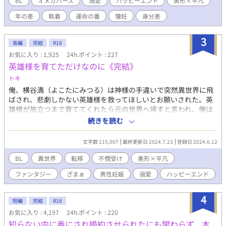
BL
オメガバース
溺愛
ハッピーエンド
美形×平凡
で、湊の身体に異変が起きる。 「変な匂いがするな……安物の薬
年の差
執着
運命の番
懐妊
身分差
の向こう側に、もっと甘い匂いが隠れている」 鋭く正体を疑わ
れ、逃げ場のない執務室で詰め寄られる屈辱と、身体の芯から湧
き上がる見たこともない熱。 そして翌日、ついに強烈な発情期
3
長編
完結
R18
（ヒート）が湊を襲い――。 どこまでも冷徹だったはずの公爵
お気に入り : 1,925
24h.ポイント : 227
が、運命の番（つがい）を見つけた瞬間に見せる、狂気じみた独
英雄様を育てただけなのに《完結》
占欲と過保護。 ――逃げられない。俺の身体も、魂も、この人に
壊されるまで抱き潰される。 身分差・正体隠匿から始まる、狂愛
トキ
オメガバース！ ※この物語はオメガバースを舞台とした架空の世
俺、横谷満（よこたにみつる）は神様の手違いで突然異世界に飛
界であり、男性の妊娠・出産等の描写があります。苦手な方はご
ばされ、悲劇しかない英雄様を救ってほしいとお願いされた。英
注意ください。
雄様が旅立つまで育ててくれたら元の世界へ帰すと言われ、俺は
仕方なく奴隷市場に足を運び、処分寸前の未来の英雄様を奴隷商
続きを読む
人から買って神様が用意してくれた屋敷へ連れ帰った。神様の力
で悪趣味な太った中年貴族のような姿に変えられた俺を、未来の
文字数 115,007
最終更新日 2024.7.23
登録日 2024.6.12
英雄様は警戒して敵視して、彼が青年となり英雄だと発覚しても
嫌われたままだった。英雄様が仲間と共に旅立った直後、俺は魔
BL
異世界
転移
不憫受け
美形×平凡
獣に襲われて命を落とした。気が付くと俺は元の世界に帰ってい
ファンタジー
ざまぁ
男性妊娠
溺愛
ハッピーエンド
た。全てが嫌になり疲れ果て、それでも無気力に生きていたけど
俺はまた異世界に召喚された。今度は悪役の貴族ではなく、世界
を救う神子として…… 奴隷だった英雄様×容姿を変えられていた
4
短編
完結
R18
不憫な青年のお話。満は英雄様に嫌われていると思い込んでいま
お気に入り : 4,197
24h.ポイント : 220
すが、英雄様は最初から満大好きで物凄く執着しています。ヤン
知らない内に番にされ婚約させられたにも関わらず、本
デレですが旅の仲間達のお陰でぱっと見は満溺愛のスパダリ。 ※