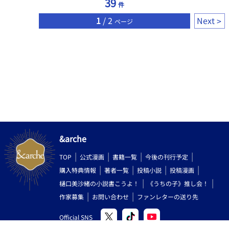
39
件
1
/ 2
Next
ページ
&arche
TOP
公式漫画
書籍一覧
今後の刊行予定
購入特典情報
著者一覧
投稿小説
投稿漫画
樋口美沙緒の小説書こうよ！
《うちの子》推し会！
作家募集
お問い合わせ
ファンレターの送り先
Official SNS