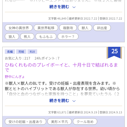
れるが…… ※ハッピーエンドではありません。 ※攻２人と最後
までしますが３Ｐはなし。 ※妊娠・出産（卵）しますが、詳細な
続きを読む
描写はありません。
文字数 46,849
最終更新日 2022.7.22
登録日 2022.7.22
女神の異世界
異世界転移
複数攻
獣人
卵出産
狼人
熊人
もふもふ
ホラー？
25
長編
完結
R18
お気に入り : 217
24h.ポイント : 7
ひねくれもののプレイボーイと、十月十日で結ばれるま
で
野中にんぎょ
※獣人×獣人のBLです。受けの妊娠・出産表現を含みます。※
獣とヒトのハイブリットである獣人が存在する世界。幼い頃から
「自分と血のつながった家族を持つこと」を夢見ていたラル（２
５歳・雑種のネコの獣人）は獣人街一のプレイボーイであるミメ
続きを読む
イ（２３歳・純血種のロシアンブルーの獣人）から「ミメイに迷
惑をかけない」ことを条件に子種を分けてもらうことに成功す
文字数 63,871
最終更新日 2024.9.19
登録日 2024.9.13
る。 無事受胎し喜ぶラルだったが今度は妊娠にまつわるマイナ
ートラブルに悩まされるように。つわりで蹲っていたところをミ
受けの妊娠・出産あり
美形×平凡
クール攻め
メイに助けられるラルだったが、ミメイは家族というものに嫌気