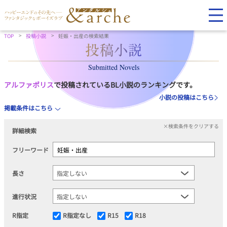
TOP
投稿小説
妊娠・出産の検索結果
Submitted Novels
アルファポリス
で投稿されているBL小説のランキングです。
小説の投稿はこちら
掲載条件はこちら
×検索条件をクリアする
詳細検索
フリーワード
長さ
進行状況
R指定
R指定なし
R15
R18