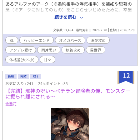
安心してお楽しみいただけます。4話目以降は1日1話19:10更新。
あるアルファのアーク（※婚約相手の浮気相手）を嫉妬や思慕の
念（※アークに対してのもの）をこじらせいじめたために、卒業
式で断罪され修道院へと送られた。その後深く反省し、日々修行
続きを読む
へ励むように。そんな平穏な日常は、アークの突然の訪問によっ
て破られる。ノアの気持ちに気づいているアークはノアが罪を懺
文字数 13,494
最終更新日 2026.2.20
登録日 2026.2.20
悔し、謝罪するたびにキスをする。やがて行為はエスカレートし
ていき、気づけば挿入直前になっていた。 欲求不満の若い身体
BL
ハッピーエンド
オメガバース
溺愛攻め
が、思い人とのセックスを前に止まれるはずもなく……。ぐずぐ
ツンデレ受け
両片思い
執着攻め
異世界
ずにとろけて誘惑するノアに、アークの本音が決壊する。 五年越
しに実る両片思い！ 卑劣で卑怯な愛情表現の果てに、若い二人
体格差(大×小)
甘々
は「責任」を取る！ ※男性妊娠・出産を想起させる表現がありま
す ※ムーンライトノベルズ、アルファポリス、pixivへ掲載してい
12
ます
長編
完結
R18
お気に入り : 241
24h.ポイント : 35
【完結】邪神の呪い〜ベテラン冒険者の俺、モンスター
に掘られ雌にされる〜
金盞花