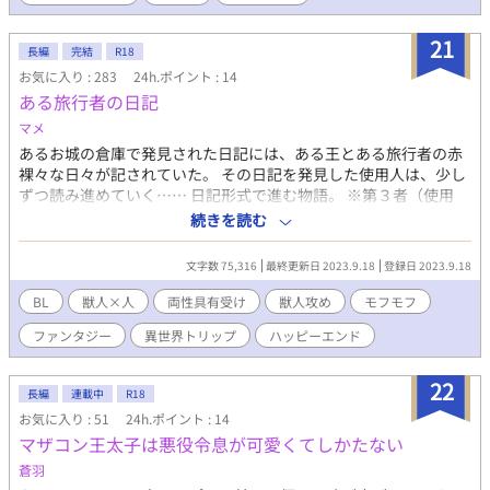
21
長編
完結
R18
お気に入り : 283
24h.ポイント : 14
ある旅行者の日記
マメ
あるお城の倉庫で発見された日記には、ある王とある旅行者の赤
裸々な日々が記されていた。 その日記を発見した使用人は、少し
ずつ読み進めていく…… 日記形式で進む物語。 ※第３者（使用
人）が日記を読んでいるという設定です。 ※両性・妊娠・出産・
続きを読む
強姦・獣姦表現があります。苦手な方は閲覧をお控え下さい。閲
覧は自己責任でお願いいたします。
文字数 75,316
最終更新日 2023.9.18
登録日 2023.9.18
BL
獣人×人
両性具有受け
獣人攻め
モフモフ
ファンタジー
異世界トリップ
ハッピーエンド
22
長編
連載中
R18
お気に入り : 51
24h.ポイント : 14
マザコン王太子は悪役令息が可愛くてしかたない
蒼羽