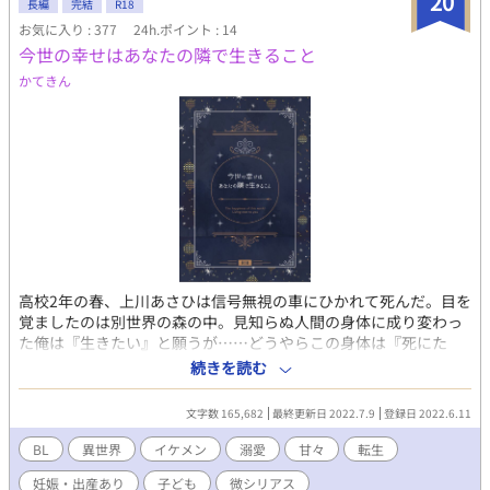
20
長編
完結
R18
所は現代風設定になっております ※初めての小説で多々読みづら
お気に入り : 377
24h.ポイント : 14
い箇所があるかと思いますが、広い心で読み進めていただけたら
今世の幸せはあなたの隣で生きること
幸いです ※こちらのお話は「小説家になろう」にも投稿しており
ます
かてきん
高校2年の春、上川あさひは信号無視の車にひかれて死んだ。目を
覚ましたのは別世界の森の中。見知らぬ人間の身体に成り変わっ
た俺は『生きたい』と願うが……どうやらこの身体は『死にた
い』らしい。 受け溺愛スパダリ領主×頑張り屋の転生(成り代わ
続きを読む
り)高校生 ※微シリアス有り/基本甘々・ハピエン/受け溺愛攻め/
妊娠・出産表現あり ※背後注意内容の時は*マーク ★★2022.7.11
文字数 165,682
最終更新日 2022.7.9
登録日 2022.6.11
BLランキング78位ありがとうございます★★
BL
異世界
イケメン
溺愛
甘々
転生
妊娠・出産あり
子ども
微シリアス