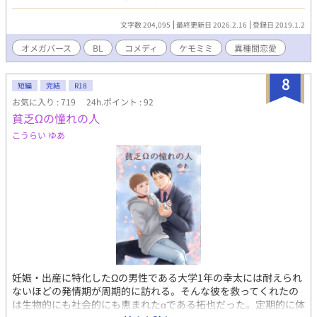
談所のアドバイザーに紹介された相手は、どう見ても「犬」だっ
た――。 獣人攻オメガバースにつき以下注意。 ※オメガバース
文字数 204,095
最終更新日 2026.2.16
登録日 2019.1.2
（検索推奨）設定の為、妊娠・出産絡みの表現が頻出します。な
お左記が分からなくても本文で何となく説明します ※攻の見た目
オメガバース
BL
コメディ
ケモミミ
異種間恋愛
が犬そのもの、犬頭部＋人体＋尾、人間に犬耳のみと３パターン
に変化します 表紙画はよもち様pixiv ID=404935 本編完結済、以
8
降番外編を更新中です ※各電子書店様で本作コミカライズが配信
短編
完結
R18
中
お気に入り : 719
24h.ポイント : 92
貧乏Ωの憧れの人
こうらい ゆあ
妊娠・出産に特化したΩの男性である大学1年の幸太には耐えられ
ないほどの発情期が周期的に訪れる。そんな彼を救ってくれたの
は生物的にも社会的にも恵まれたαである拓也だった。定期的に体