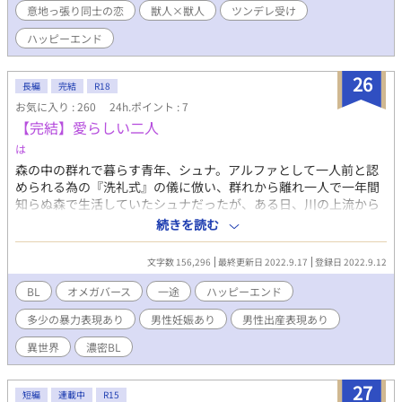
意地っ張り同士の恋
獣人×獣人
ツンデレ受け
が差していて――。 いじっぱりで少しひねくれた二匹と、ラル
のお腹に宿る小さないのち。十月十日ののち、三匹が選ぶ未来と
ハッピーエンド
は？ 確かにここにある、ありふれた、この世界にたった一つの
愛。
26
長編
完結
R18
お気に入り : 260
24h.ポイント : 7
【完結】愛らしい二人
は
森の中の群れで暮らす青年、シュナ。アルファとして一人前と認
められる為の『洗礼式』の儀に倣い、群れから離れ一人で一年間
知らぬ森で生活していたシュナだったが、ある日、川の上流から
流れてきた少年ノアを見つけ、助け保護する事に。 淡々と進むア
続きを読む
ルファ×オメガの話です。 ※マークは性表現がございますのでご
注意ください。 ●その後の話は妊娠・出産をテーマにしていま
文字数 156,296
最終更新日 2022.9.17
登録日 2022.9.12
す。苦手な方はご注意ください。 この作品はムーンライトノベル
ズ様にも掲載しています。
BL
オメガバース
一途
ハッピーエンド
多少の暴力表現あり
男性妊娠あり
男性出産表現あり
異世界
濃密BL
27
短編
連載中
R15