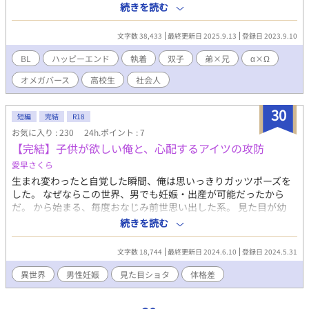
っかけは、十五の夏。 両親が不在の際、翠に初めてのヒートがき
続きを読む
て……。 ◆ 似てない双子のオメガバースです。 弟（α）×兄
（Ω） 双子の兄に強い執着を抱いている弟と、同じ気持ちを抱き
文字数 38,433
最終更新日 2025.9.13
登録日 2023.9.10
ながら世間の目を無視できない兄の話。 ハピエンです。 独自の設
定があります。妊娠に纏わる話題は出ますが、妊娠・出産の描写
BL
ハッピーエンド
執着
双子
弟×兄
α×Ω
はありません。 ◆ 完結させた後になってしまったのですが、双子
オメガバース
高校生
社会人
が中学生の過去編を前にひとつ書いていたのを思い出したので、
せっかくですし追加しておきました。 同級生の女子視点です。女
子からの恋愛感情はありません。 ◆ 2025.9.13 別のところでお
30
短編
完結
R18
まけとして書いていた掌編を追加しました。翠が幸せを噛み締め
お気に入り : 230
24h.ポイント : 7
てるだけの短いお話です。
【完結】子供が欲しい俺と、心配するアイツの攻防
愛早さくら
生まれ変わったと自覚した瞬間、俺は思いっきりガッツポーズを
した。 なぜならこの世界、男でも妊娠・出産が可能だったから
だ。 から始まる、毎度おなじみ前世思い出した系。 見た目が幼
い、押せ押せな受けと、たじたじになっていながら結局押し切ら
続きを読む
れる大柄な攻めのごくごく短い話、になる予定です。 突発、出オ
チ短編見た目ショタエロ話！のはず！ ・いつもの。（他の異世界
文字数 18,744
最終更新日 2024.6.10
登録日 2024.5.31
話と同じ世界観） ・つまり、男女関係なく子供が産める魔法とか
ある異世界が舞台。 ・数日で完結、させれればいいなぁ！ ・R18
異世界
男性妊娠
見た目ショタ
体格差
描写があるお話にはタイトルの頭に*を付けます。