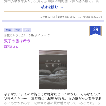
凌杏の子を産みたいと思った 英語担当教師 〈寿々崎心綺人〉 あ
なたが両性具有だったとは 全く知りませんでしたよ‼ おや、私に
続きを読む
見られているだけで 感じてしまったのですか?(ｸｽｯ) あなたがお望
みなら 妊娠するまで出してあげましょう。 年下だがちょっと意地
文字数 32,469
最終更新日 2022.7.10
登録日 2022.7.10
悪な 科学担当教師 〈向瀬凌杏 〉 “普通”ってなんだろう? 誰が基準
なんだろう? 僕達は僕達の 思うままに生きる。
29
短編
完結
R18
お気に入り : 124
24h.ポイント : 7
双子の番は希う
西沢きさと
孕ませたい。その本能こそが絶対だというのなら、そんなものク
ソ喰らえだ……！ 真堂家には秘密がある。 血の繋がった双子であ
るにもかかわらず、兄の翠と弟の翼が番となっていることだ。 き