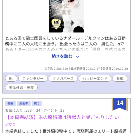
とある国で騎士団員をしているナダール・デルクマンはある日勤
務中に二人の人物に出会う。 出会ったのは二人の「男性Ω」 αで
あるナダールはその二人のどちらかの薫りに「運命」を感じるの
だが、二人はどちらとも自分は「運命」ではないとその関係を否
続きを読む
定した… 交錯する「運命」ファルス・ランティス・メリアの三国
をまたにかけて「運命」は巡っていく。 波乱万丈ありますが、ラ
文字数 2,586,819
最終更新日 2023.2.17
登録日 2019.12.20
ストはちゃんとハッピーエンドなので、そこだけは安心して読ん
でください。 オメガバース設定になりますので男体妊娠・出産の
BL
ファンタジー
オメガバース
ハッピーエンド
長編
描写があります。 苦手な方はお気をつけください。 こちらの作品
男体妊娠・出産
はpixiv、エブリスタ、月光に別名義で投稿されている作品の加筆
修正版で、同人誌として発表した物になります。 挿絵も付きます
ので、良かったらご覧ください。
14
長編
連載中
R15
お気に入り : 288
24h.ポイント : 28
【本編完結済】氷の魔術師は狼獣人と巣ごもりしたい
ぷかり
本編完結しました！番外編投稿中です 魔塔所属のエリート魔術師