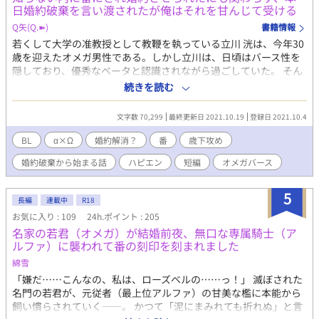
日婚約破棄を言い渡されたが俺はそれを甘んじて受ける
男性妊娠・出産可能な設定です。 R18には最後に「※」を表記し
ています。 この小説は自サイトと『小説家になろう』のムーンラ
Q矢(Q.➽)
書籍情報
イトノベルズ様にも掲載しています。
若くして大学の准教授として教鞭を執っている立川 洸は、今年30
歳を迎えたオメガ男性である。しかし立川は、日頃はバース性を
隠しており、優秀なベータと認識されながら過ごしていた。 そん
な彼は今、番であり婚約者でもある教え子の藤川 丞に婚約の解消
続きを読む
を申し入れられている。 婚約解消、番の解除という、オメガにと
っては致命的な宣告である筈の申し出を、すんなり受け入れた立
文字数 70,299
最終更新日 2021.10.19
登録日 2021.10.4
川。あまりにもあっさりとした立川の態度に、逆に戸惑う藤川。
番を解除し、別々の道を歩き始めた2人だったが、一人で解除の負
BL
‪α‬×Ω
婚約解消？
番
歳下攻め
荷を背負った立川の身にはある異変が起きていた。 それから間も
婚約破棄から始まる話
ハピエン
短編
オメガバース
なく、立川は大学を辞め姿を消す。消えた立川を捜す藤川だった
が、その消息を掴めぬまま数年が経ち…。 ひと目惚れから全力で
恋をしたアルファ・藤川と、歳上である事に負い目を感じながら
5
長編
連載中
R18
も、無自覚に藤川に対する気持ちを胸の中に育て始めたオメガ・
お気に入り : 109
24h.ポイント : 205
立川。 すれ違うばかりの2人の想いが重なる日は果たしてやって
名家の若君（オメガ）が結婚前夜、無口な専属騎士（ア
くるのか―――。 ◆立川 洸（たちかわ こう）30歳 ベータを装っ
ルファ）に襲われて番の刻印を刻まれました
て生きてきたオメガ。容姿は小綺麗だが平凡の域。天涯孤独。 ◆
藤川 丞（ふじかわ たすく）20歳 恵まれた生まれ育ちのアルファ
綿雪
故に、群がってくる他人にうんざりしていたが、初めて見た立川
「嫌だ……こんなの、私は、ローズベルの……っ！」 滅ぼされた
の姿に惹かれ…。 ※オメガバース・独自設定あり 〜オメガバース
名門の若君が、元従者（最上位アルファ）の甘美な檻に本能から
とは ★男性、女性という基本性別の上に、それぞれα(アルファ)、
飼い慣らされていく――。 かつて「泥にまみれても折れぬ」と言
β(ベータ)、Ω(オメガ)という第2性が存在する世界観の事です。 ★