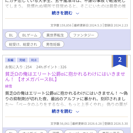
にガチ恋している大学生、五十嵐凛斗は、不慮の事故で転落死し
てしまう。 見慣れぬ場所で目覚めると、そこにいたのは最愛の推
し。 「私が喚んだのは聖獣だ。穢らわしい人間などではない」 聖
続きを読む
獣としての魂を持ちながら人間の姿で召喚されてしまったリト
は、筋金入りの人間嫌いである推しに出会い頭から嫌われてしま
文字数 159,856
最終更新日 2024.5.3
登録日 2024.2.23
ったのだった。 転生即失恋というあんまりな展開に傷付きながら
も、リトは決意する。 （アデルのためにも、立派な聖獣になるん
BL
BLゲーム
異世界転生
ファンタジー
だ……！） しかしリトが聖獣の力に目覚めるためには、他者との
総受け、総愛され
男性妊娠
性的な行為が必要で――？！ ※（ほぼ）男しか存在しない世界
で、男性妊娠・出産・授乳等の表現があります。主人公は妊娠し
ません。 ※19話の「実技指導」以降、♡喘ぎが入ります。
2
長編
完結
R18
お気に入り : 254
24h.ポイント : 326
貧乏Ωの俺はエリート公爵αに抱かれるわけにはいきませ
ん！ 【オメガバースBL】
綿雪
貧乏Ωの俺はエリート公爵αに抱かれるわけにはいきません！ 〜偽
りの抑制剤が切れた夜、最凶のアルファに暴かれ、刻印されまし
た〜 「ベータのふりをするなら、もっと上手くやれ」 偽りの薬が
切れた夜、最凶のアルファに全てを暴かれ、刻印された――。 貧
続きを読む
困層のオメガである湊（みなと）は、アルファに人生を狂わされ
るのを恐れ、ベータと偽って安価な危険薬を飲みながら清掃員と
文字数 56,061
最終更新日 2026.6.28
登録日 2026.5.30
して働いていた。 しかし、立ち入り禁止の最上階オフィスで、冷
酷な実業家公爵・レオンの放つ圧倒的なフェロモンを浴びたこと