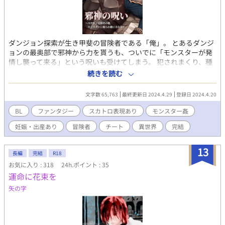
ダンジョン探索が生き甲斐の冒険者である「俺」。 とあるダンジ
ョンの最奥部で邪神から力を貰うも、ついでに「モンスターが発
情し襲って来る」という呪いも受けてしまう。 犯されまくり、種
付けされまくりの「俺」は更に妊娠する身体になり—— ※モンス
続きを読む
ター姦、排泄、男性妊娠・出産、レイプ、♡喘ぎ等の描写を含み
ます。
文字数 65,763
最終更新日 2024.4.29
登録日 2024.4.20
BL
ファンタジー
スカトロ表現あり
モンスター姦
妊娠・出産あり
冒険者
チート
異世界
完結
13
長編
完結
R18
お気に入り : 318
24h.ポイント : 35
運命に花束を
矢の字