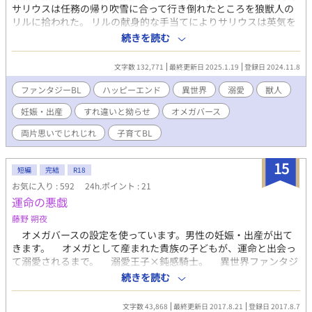
サリウスは任務の帰り吹雪に合って行き倒れたところを狼獣人の
リルに拾われた。 リルの献身的な手当てによりサリウスは英気を
養い職場のある王都に帰るが、もう会うことのないと思っていた
続きを読む
リルの温かさが恋しくなり、度々リルの元を訪れるようになる。
そんなある日、サリウスはリルの発情に巻き込まれてしまう。 オ
文字数 132,771
最終更新日 2025.1.19
登録日 2024.11.8
メガバースの設定をお借りしております 主にムーンライトノベル
ズさまにて投稿したものを加筆修正しています
ファンタジーBL
ハッピーエンド
異世界
溺愛
獣人
妊娠・出産
すれ違いと拗らせ
オメガバース
両片思いでじれじれ
子育てBL
15
短編
完結
R18
お気に入り : 592
24h.ポイント : 21
運命の悪戯
藤野 朔夜
オメガバースの設定を使っています。男性の妊娠・出産が出て
きます。 オメガとして産まれた貴族の子どもが、運命と出会っ
て溺愛されるまで。 溺愛王子×鈍感騎士。 異世界ファンタジ
ー。 作者本人がオメガバースをかじった程度なので、世界観と
続きを読む
共に、ふんわりし過ぎた設定です。 ムーンライトノベルズ・エ
ブリスタにも投稿
文字数 43,868
最終更新日 2017.8.21
登録日 2017.8.7