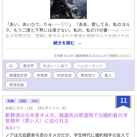
「あい、あいひて、りゅ……♡♡」 『ああ、愛してる、私のヨル
ク。もう二度と下界には渡さない。私の、私だけの妻……』 ――
ある吹雪の日、雪崩に巻き込まれた無骨な猟師ヨルクを助けたの
は、絶滅に瀕する美しき銀豹族の獣人だった。 ヨルクは彼がたっ
続きを読む
た一人で守る超魔法文明の遺跡に匿われ、不器用ながらも温かい
同居生活が始まりかけたところで… 「待ってくれ、グラキオス！
文字数 65,994
最終更新日 2026.6.20
登録日 2026.6.1
一体何だっていきなり……」 『ハァッ、これは……マタタビの粉
だ』 降りかかるマタタビ！服の中で溢れるイヌハッカ！なぜか転
BL
異世界
R18シーンあり
ハッピーエンド
ばしてくる水晶玉！ヒト族の雄を孕ませるための古代文献！ 興奮
異種族恋愛
体格差
肉体改造
男前受け
獣人
する友人を何とかなだめて村へ帰るも、村人からの裏切りに遭
い、人間社会と決別して遺跡へ戻ることを決意したヨルク。 しか
男体妊娠
し、覚悟を決めて戻った彼を待っていたのは、規格外のデカブツ
を受け入れるための、夜毎の過酷すぎる肉体拡張の快楽地獄だっ
11
た！ 執着系もふもふユキヒョウ獣人×男気猟師 白銀の本格ファン
短編
完結
R18
タジー「風」泡吹き潮吹き異種族溺愛開発BL！ ※この作品には、
お気に入り : 135
24h.ポイント : 42
「人外姦」「肉体改造」「肛門拡張」「異物挿入」「男体妊娠・
断罪済の元令息オメガ、隠遁先の修道院で元婚約者の浮
出産」「♡喘ぎ」「連続絶頂潮吹き」「暴力的な戦闘」「魔物の
気相手（思い人）に迫られる
流血・内臓解体・皮剥ぎ」「胸糞村社会」「母の不倫疑惑」「偽
鳥羽ミワ
装自殺」ほかが含まれます。（でもハッピーエンドです） ★全21
話・約65,000字の中編規模。全話予約投稿済みにつき、最後まで
ノアは元伯爵家令息のオメガだが、学生時代に婚約相手の友人で