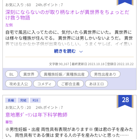
お気に入り : 60
24h.ポイント : 7
深刻にならないのが取り柄なオレが異世界をちょっとだ
け救う物語
左側
自宅で風呂に入ってたのに、気付いたら異世界にいた。 異世界に
は様々な種族が住んでる。 異世界には男しかいないようだ。 異世
界ではなかなか子供が出来ないらしい。 うまくヤレば、イイ思い
をした上に異世界をちょっとだけ救えるかも知れない。 ※
続きを読む
※ ※ ※ ※ ※ 妊娠・出産率の低い異世界で、攻め
主人公が種付けするだけの話です。 種族はたくさんありますが、
文字数 90,167
最終更新日 2023.10.18
登録日 2022.10.22
性別は男しかありません。 主人公は貞操観念が乏しいです。 攻め
ですが尻を弄られることへの抵抗感も乏しいです。 苦手な人はご
BL
異世界
異種族妊娠／異種族出産
男性出産あり
注意ください。
攻め主人公
コメディ
ご都合主義
あほエロ
28
長編
完結
R18
お気に入り : 20
24h.ポイント : 7
意地悪ﾀﾞｰﾘﾝは年下科学教師
華愁
※男性妊娠・出産 両性具有表現があります※ 僕は君の子を産みた
い。 両性具有である僕は 愛する人の子を産みたいと思った……