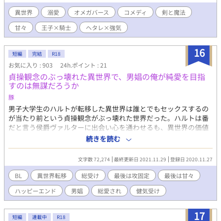
異世界
溺愛
オメガバース
コメディ
剣と魔法
甘々
王子×騎士
ヘタレ×強気
16
短編
完結
R18
お気に入り : 903
24h.ポイント : 21
貞操観念のぶっ壊れた異世界で、男娼の俺が純愛を目指
すのは無謀だろうか
豚
男子大学生のハルトが転移した異世界は誰とでもセックスするの
が当たり前という貞操観念がぶっ壊れた世界だった。ハルトは番
だと言う侯爵ヴァルターに出会い心を通わせるも、異世界の価値
観に馴染めずヴァルターの元を去り紆余曲折を経て男娼となる。
続きを読む
二人の常連客に翻弄されながらもヴァルターへの想いが忘れられ
ず、純愛を心に抱いて異世界の価値観に孤独を覚えながら日々を
文字数 72,274
最終更新日 2021.11.29
登録日 2020.11.27
送るハルトの顛末。（それほどシリアスはなく、さくさく進みま
す） エロの習作として書いてみました。最初から致してますし、
BL
異世界転移
総受け
最後は攻固定
最後は甘々
予告なくそういうシーンが入ります。ご注意ください。 主人公総
ハッピーエンド
男娼
総愛され
健気受け
受け総愛されで、複数人と致してますが、最後は一応一人とくっ
つきます。 男性同士の結婚も普通に存在します。また、直接的な
描写はないですが、番においては男体妊娠もできる世界です。 全
17
短編
連載中
R18