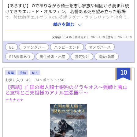
【あらすじ】 Ωでありながら騎士を志し家族や周囲から蔑まれ続
けてきたエル・ド・オルフェン。 名誉ある死を望み立った戦場
で、彼は敵国エルグラドのα英雄ラグナ・ヴァレリアンと出会う。
圧倒的な強さを誇る英雄は、剣を握る美しいエルに一目で心を奪
続きを読む
われる。 その邂逅をきっかけに、エルのヒートが誘発され、抗え
ず身体を重ねてしまう二人。 エルは捕虜という名目で、ラグナに
文字数 30,436
最終更新日 2026.1.18
登録日 2026.1.18
連れて行かれることになる。 やがて妊娠を自覚したエルはラグナ
の元から逃亡する。 差別と戦場から始まった物語は、家族という
BL
ファンタジー
ハッピーエンド
オメガバース
静かな幸福へと辿り着く―― これは、差別を受けたΩ騎士が、愛
R18要素あり
男性妊娠・出産
強気受け
溺愛/執着
を知り、自らの居場所と未来を掴み取る物語。 【⚠️注意⚠️】 ※本
作品はオメガバース設定を含みます ※性描写あります ※男性妊
娠・出産描写があります ※敵対関係から始まる関係性／強引な展
10
長編
完結
R18
開を含みますが、物語の最終的な方向性は愛情重視・家族形成・
お気に入り : 49
24h.ポイント : 56
ハッピーエンドです ※差別表現・戦争描写がありますが、いずれ
【完結】亡国の獣人騎士銀豹のグラキオス〜猟師と雪山
も物語上の演出です。 ※苦手な方は閲覧をお控えください
と友情とご先祖様のアナル拡張器♡〜
ナカナカナ