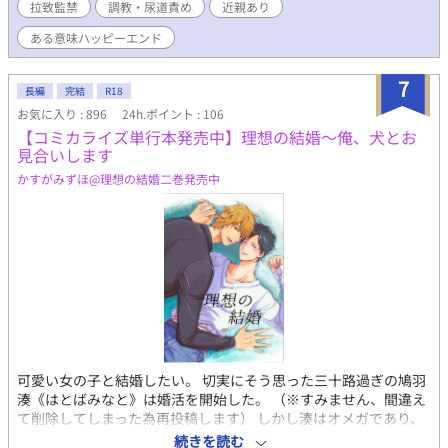
拉致監禁
調教・尿道責め
近親あり
お読みにならないことをお勧め致します。 ※前半はほとんどがエ
ロシーンです。
ある意味ハッピーエンド
7
長編
完結
R18
お気に入り : 896
24h.ポイント : 106
【コミカライズ単行本発売中】理想の結婚～俺、犬とお
見合いします
かすがみずほ@理想の結婚二巻発売中
可愛い女の子と結婚したい。 切実にそう思った三十路過ぎの鳩羽
湊《はとばみなと》は婚活を開始した。 （※すみません、間違え
て削除してしまった為再投稿します） しかし湊はオメガであり、
女性相手の婚活には不利中の不利。 そして最後の砦と頼む結婚相
続きを読む