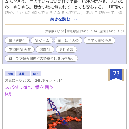
なんだろう。 口の中いっぱいに甘くて優しい味が広がる。 ふわふ
わ、ゆらゆら。 暖かい物に包まれて、とても安心する。 「可愛い
坊や、いっぱい飲んで大きくなるんですよ」 あれ？ 坊やって、僕
の事？ そっか、僕今は赤ちゃんなんだっけ。 え？いやいや、赤ち
続きを読む
ゃんってどういう事？ だって僕死んだはずだよね？ 気付いたら赤
ちゃんになっていた僕。 そんな僕を抱いて柔らかく微笑むのは、
文字数 41,308
最終更新日 2025.11.24
登録日 2025.10.31
僕が冤罪で断罪してやるはずだった”悪役令息”だった。 その光景
をすぐ傍で見守っているのが、僕を処刑台に送り自ら執行した”王
異世界転生
BLゲーム
前世は主人公
王子×悪役令息
太子殿下”だ。 どういう事⁉と混乱する頭でも、お乳を飲む口は止
第13回BL大賞
濃密BL
男性妊娠
まらない。 平凡な日本人だったはずの自分が、気付くとBLゲーム
の主人公に転生していた。 「よし、ハーレムでも作り上げるか
母上ラブ強火同担拒否勢※但し身内を除く
な」と調子に乗って、悪役令息に冤罪を着せた結果、処刑台に送
られた。 死んだはずなのに、自分はまた転生している。 よりによ
23
って”王太子殿下”と”悪役令息”の元に生まれてくるなんて！ 異世
長編
連載中
R18
界転生してBLゲームの主人公になって色々やらかした”僕”が、再
お気に入り : 701
24h.ポイント : 14
度転生した後に「気付きと反省」を繰り返して「母上ラブ強火同
スパダリαは、番を囲う
担拒否勢（※但し身内を除く）」な”俺”となり、母にそっくりな
梓月
自分の婚約者が可愛くて可愛くてしかたなくて「あー…食べた
い」と接触過多な日々を過ごしていく若干コメディな話です。 ※
異世界特有のご都合展開があります。 ※男性が妊娠・出産をする
表現があります。 ※初投稿です、更新は不定期ですが完結しま
す。 ※年内はお返事する時間が取れないので感想は閉じていま
す、ご容赦ください。 ※時間が取れる様になったり連載が終わっ
た後に開く予定です、宜しくお願い致します。