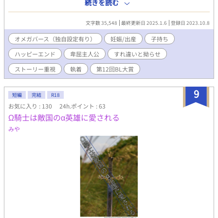
の関係をもつようになった2人だが、なんと幸太は妊娠してしま
続きを読む
う。中絶するには番の同意書と10万円が必要だが、貧乏学生であ
り、拓也の番になる気がない彼にはどちらの選択もハードルが高
文字数 35,548
最終更新日 2025.1.6
登録日 2023.10.8
すぎて……。すれ違い拗らせオメガバースBL。 エブリスタにて紹
介して頂いた時に書いて貰ったもの
オメガバース（独自設定有り）
妊娠/出産
子持ち
ハッピーエンド
卑屈主人公
すれ違いと拗らせ
ストーリー重視
執着
第12回BL大賞
9
短編
完結
R18
お気に入り : 130
24h.ポイント : 63
Ω騎士は敵国のα英雄に愛される
みや