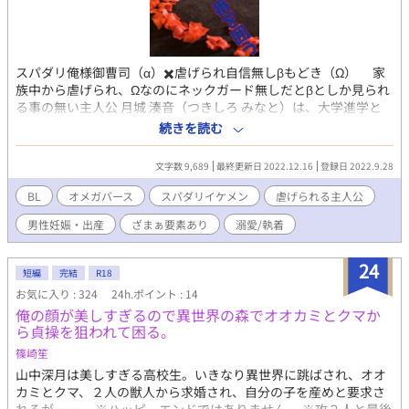
スパダリ俺様御曹司（α）✖️虐げられ自信無しβもどき（Ω） 家
族中から虐げられ、Ωなのにネックガード無しだとβとしか見られ
る事の無い主人公 月城 湊音（つきしろ みなと）は、大学進学と
同時に実家を出て祖父母と暮らすようになる。 一方、超有名大
続きを読む
財閥のCEOであり、αとしてもトップクラスな 八神 龍哉（やがみ
たつや）は、老若男女を問わず小さな頃からモッテモテ…人間不
文字数 9,689
最終更新日 2022.12.16
登録日 2022.9.28
信一歩手前になってしまったが、ホテルのバンケットスタッフと
して働く、湊音を一目見て（香りを嗅いで？）自分の運命の番で
BL
オメガバース
スパダリイケメン
虐げられる主人公
あると分かり、部屋に連れ込み既成事実を作りどんどんと湊音を
男性妊娠・出産
ざまぁ要素あり
溺愛/執着
囲い込んでいく。 龍哉の両親は、湊音が自分達の息子よりも気
に入り、2人の関係に大賛成。 むしろ、とっとと結婚してしま
え！とけしかけ、さらには龍哉のざまぁ計画に一枚かませろとゴ
24
短編
完結
R18
リ押ししてくる。 ※オメガバース設定で、男女性の他に第二の性
お気に入り : 324
24h.ポイント : 14
とも言われる α・β・Ω の3つの性がある。 ※Ωは、男女共にαとβ
俺の顔が美しすぎるので異世界の森でオオカミとクマか
の子供を産むことが出来るが、番になれるのはαとだけ。 ※上記
ら貞操を狙われて困る。
設定の為、男性妊娠・出産の表記あり。 ※表紙は、簡単表紙メー
カーさんで作成致しました。
篠崎笙
山中深月は美しすぎる高校生。いきなり異世界に跳ばされ、オオ
カミとクマ、２人の獣人から求婚され、自分の子を産めと要求さ