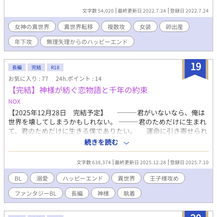
兄弟から最後までされます。 ※「生命」、「それから」にて801
文字数 54,020
最終更新日 2022.7.24
登録日 2022.7.24
妊娠・出産（卵）がありますが詳細な表現はありません。
女神の異世界
異世界転移
複数攻
女装
卵出産
年下攻
無理矢理からのハッピーエンド
19
長編
完結
R18
お気に入り : 77
24h.ポイント : 14
【完結】神様が紡ぐ恋物語と千年の約束
NOX
【2025年12月28日 完結予定】 ―――君がいないなら、俺は
世界を壊してしまうかもしれない。 ―――君のためだけに生まれ
て、君のためだけに生きる僕でありたい。 運命に引き寄せられ
るように出会った、珍しい魔力過多病を患うヴィクトリア王国 第
続きを読む
2王子 レオンハルトと、生き物の魔力を吸収してしまう公爵家次
男 ルヴィウス。 2人が、出会い、恋をして、共に困難を乗り越
文字数 638,374
最終更新日 2025.12.28
登録日 2025.7.10
え、幸せになるまでの、長い長いお話。 タイトルとプロローグの
回収は物語後半にて。 ※ゆるふわ異世界＆ゆるふわ設定BL
BL
溺愛
ハッピーエンド
異世界
王子様攻め
※R18・後ろに注意：印をつけます（濃厚なKiss程度※、がっつ
ファンタジーBL
長編
神様
執着
り※※） ※戦闘、流血、暴力的表現を含む話は、後ろに △ を
つけます（大したことないかもしれませんが） ※同性でも結婚、
魔力による妊娠・出産ができる設定 ※暦や時間、その他、細かい