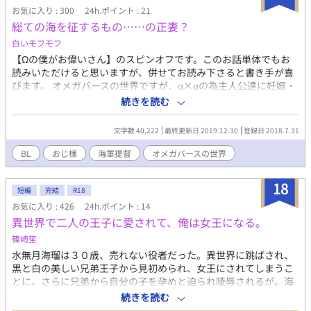
１８話。その後のんびり番外編とかを書いていくかもしれませ
お気に入り : 300
24h.ポイント : 21
ん。 ※番外編では主人公の妊娠・出産に関する直接的な描写があ
総ての海を征するもの……の正妻？
ります。苦手な方はご注意ください。
白いモフモフ
【Ωの僕がお偉いさん】のスピンオフです。このお話単体でもお
読みいただけると思いますが、併せてお読み下さると書き手が喜
びます。 オメガバースの世界ですが、α×αの為主人公達に妊娠・
出産はありません。またおじさま達のからみですので苦手な方は
続きを読む
バックをお勧めします。 がっつり18Ｒのうえ特殊な考え方(ＳＭ
ではありません)を持つ主人公達ですのでご了承下さい
文字数 40,222
最終更新日 2019.12.30
登録日 2018.7.31
BL
おじ様
海軍提督
オメガバースの世界
18
短編
完結
R18
お気に入り : 426
24h.ポイント : 14
異世界で二人の王子に愛されて、俺は女王になる。
篠崎笙
水無月海瑠は３０歳、売れない役者だった。異世界に跳ばされ、
黒と白の美しい兄弟王子から見初められ、女王にされてしまうこ
とに。さらに兄弟から自分の子を孕めと迫られ陵辱されるが。海
瑠は異世界で自分の役割は女王を演じることだと気付き、皆から
続きを読む
愛される女王を目指す。 ※はじめは無理矢理ですが愛され系。