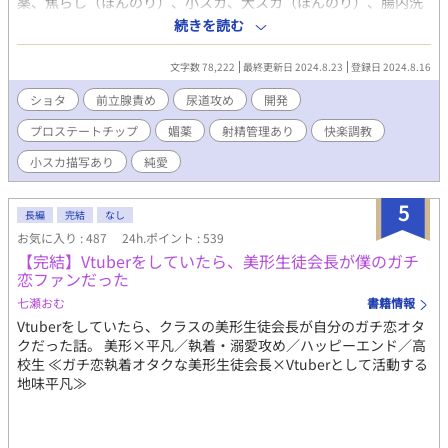
薬、焦らし（ほんのり）、小スカ、大スカ（ほんのり）、腸内洗
浄、メスイキ、エネマグラ、連続絶頂、前立腺責め、尿道責め、
続きを読む
亀頭責め（ほんのり）、プロステートチップ、攻めに媚薬、攻め
の射精我慢、攻め喘ぎ（押し殺し系）、見られながらの性行為な
文字数 78,222
最終更新日 2024.8.23
登録日 2024.8.16
どがあります。 挿入ありです。本編では調教師×ショタ、調教師
×ショタ×モブショタの3Pもありますので閲覧ご注意ください。
ショタ
前立腺責め
尿道攻め
開発
番外編では全て小スカでの絶頂があり、とにかくラブラブ甘々恋
プロステートチップ
媚薬
射精管理あり
快楽調教
人セックスしています。堅物おじさん調教師がすっかり溺愛攻め
となりました。 早熟→恋人セックス。受けに煽られる攻め。受け
小スカ描写あり
純愛
が飲精します。 成熟→調教プレイ。乳首責めや射精我慢、オナホ
腰振り、オナホに入れながらセックスなど。攻めが受けの前で自
5
慰、飲精、攻めフェラもあります。 完熟（前編）→３年後と１０
長編
完結
なし
年後の話。乳首責め、甘イキ、攻めが受けの中で潮吹き、攻めに
お気に入り : 487
24h.ポイント : 539
手コキ、飲精など。 完熟（後編）→ほぼエロのみ。１５年後の
【完結】Vtuberをしていたら、美形生徒会長が僕のガチ
話。調教プレイ。乳首責め、射精我慢、甘イキ、脳イキ、キスイ
恋ファンだった
キ、亀頭責め、ローションガーゼ、オナホ、オナホコキ、潮吹
七瀬おむ
書籍情報
き、睡姦、連続絶頂、メスイキなど。
Vtuberをしていたら、クラスの美形生徒会長が自分のガチ恋オタ
クだった話。 美形×平凡／執着・溺愛攻め／ハッピーエンド／高
校生 ≪ガチ恋執着オタクな美形生徒会長×Vtuberとして活動する
地味平凡≫