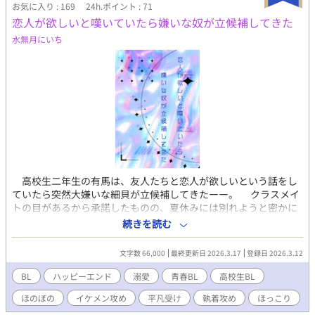
の「結婚宣言」をうけ、大人気BL漫画家にして根っからの腐男
お気に入り : 169
24h.ポイント : 71
子・天春 春月（あまかす はづき）は当然「この世の終わり」ほど
恋人が欲しいと嘆いていたら嫌いな奴が立候補してきた
のショックを受けるが、傷も癒えないその日の内に自分の祖父と
水無月にいち
母に連れ出されるまま、ある高級日本料亭へ。 するとそこに現
れたのは――なんと春月のガチ恋相手、「推し」のＣｈｉＨａＲ
ｕとその家族であった。 驚く春月に彼らは「五つの真実」を告
げると言い、その中には、まずＣｈｉＨａＲｕが春月の「婚約
者」であること、そして、これまで人間として生きてきた春月の
正体が日本神話に出てくる「神」であること、またＣｈｉＨａＲ
ｕは春月の「双子の弟」にして「運命（さだめ）られた夫神」で
ある、という衝撃の内容が含まれていた。 当然更に驚き困惑する
春月に、同席しているＣｈｉＨａＲｕの父・言葉（ことのは）は
「早く神であることを思い出してほしい」という。 もし春月がこ
のまま神としての記憶を思い出せなければ、向こう百年は日本に
高校生二年生の有馬は、友人たちと恋人が欲しいという話をし
春が来なくなってしまうと衝撃的なことを言われるが――春月が
ていたら突然大嫌いな細貝が立候補してきたーー。 クラスメイ
神の記憶を取り戻すための有力な方法が、ＣｈｉＨａＲｕの愛撫
トの目があるから承諾したものの、夏休みには別れようと密かに
によって「感じる」ことで……！？ 〝僕は天上春命（アメノウワ
計画を立てる。 「有馬、可愛い。大好き」 毎日湯水のように
続きを読む
ハルノミコト）――神だ。…たくさんの神々に、人々に愛されて
浴びせられる賛辞に、有馬の傷ついた心を癒してくれる。 思い
いる、世界一幸せな男神だ、……僕は、神だった。〟 ※古事記・
の外、細貝の隣は居心地がいい。だけど有馬には付き合えない理
日本書紀等を参考にさせていただきましたが、好き勝手改変して
文字数 66,000
最終更新日 2026.3.17
登録日 2026.3.12
由があってーー 溺愛攻め×自己肯定感低め受けの同級生ラブス
いるところがあるため、歴史物というよりかはフィクション、フ
トーリーです。
BL
ハッピーエンド
溺愛
青春BL
高校生BL
ァンタジーとしてお楽しみいただければ幸いです。 【2026年3月
より始まった新制度『未管理著作物裁定制度』における意思表示
ほのぼの
イケメン攻め
平凡受け
執着攻め
ほっこり
（念のため）】 非営利・営利を問わず、当作をふくむ当方全作品