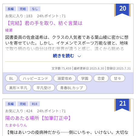
においてイラスト・作中内文章はもちろん、表紙絵やあらすじ等
20
ふくむ作品の一切の無断利用を禁じます（AI学習等含む）。
長編
完結
なし
お気に入り : 183
24h.ポイント : 71
【完結】君の手を取り、紡ぐ言葉は
綾瀬
図書委員の佐倉遥希は、クラスの人気者である葉山綾に密かに想
いを寄せていた。しかし、イケメンでスポーツ万能な彼と、地味
で取り柄のない自分は住む世界が違うと感じ、遠くから眺める
日々を過ごしていた。 ある放課後、遥希は葉山が数学の課題に苦
続きを読む
戦しているのを見かける。戸惑いながらも思い切って声をかける
と、葉山は「気になる人にバカだと思われるのが恥ずかしい」と
文字数 75,459
最終更新日 2025.8.30
登録日 2025.7.31
打ち明ける。「気になる人」その一言に胸を高鳴らせながら、二
人の勉強会が始まることになった。 成績優秀な遥希と、勉強が苦
BL
ハッピーエンド
溺愛攻め
学園
恋愛
甘々
手な葉山。正反対の二人だが、共に過ごす時間の中で少しずつ距
美形×平凡
平凡受け
青春BLカップ​
離を縮めていく。 不器用な二人の淡くも甘酸っぱい恋の行方を描
く、学園青春ラブストーリー。 【爽やか人気者溺愛攻め×勉強だ
けが取り柄の天然鈍感平凡受け】
21
長編
完結
R18
お気に入り : 424
24h.ポイント : 71
陽のあたる場所【加筆訂正中】
たまゆらりん
【俺はあいつの疫病神だから……側にいちゃ、いけない。大切な