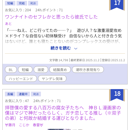
17
短編
完結
R18
お気に入り : 204
24h.ポイント : 71
ワンナイトのセフレかと思ったら彼氏でした
あと
「……ねえ、どこ行ってたの……？」 遊び人？な激重溺愛攻め
×ドライ？な自信ない初体験受け 自信ないから人と付き合う気
はないけど、誰とも寝たことないのがコンプレックスの受けが、
遊んでそうな軽そうな攻めとマチアプでワンナイトをして、セフ
続きを読む
レになったらと思ったら溺愛してきて好きなりそうで…？話で
す。 攻めは恋人になったと思ってるけど、受けはセフレだと思っ
文字数 14,798
最終更新日 2025.11.2
登録日 2025.11.2
てるすれ違いものです。 潮吹き結腸責めもありです。ちょい淫語
もありです。 攻め: 樋山拓人 受け: 住野海 攻めがヤンデレ傾向
BL
短編
溺愛
結腸責め
潮吹き表現有り
ありです。ストーカー要素もあります。 誤字脱字はサイレント
ハッピーエンド
ヤンデレ気味
修正します。 また、内容もサイレント修正する時もあります。
定期的にタグも整理します。 批判・中傷コメントはお控えくだ
さい。 見つけ次第削除いたします。
18
長編
連載中
R18
お気に入り : 47
24h.ポイント : 71
拝啓僕の愛する八百万の腐女子たちへ 神ＢＬ漫画家の
僕はマジで神だったらしく、ガチ恋してる推し（※双子
の弟）と何故か結婚する運びとなりました。
🫎藤月 こじか 春雷🦌