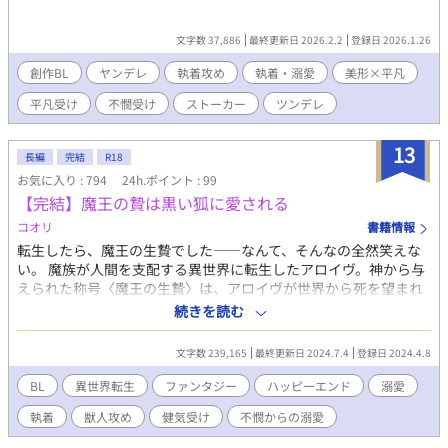
文字数 37,886
最終更新日 2026.2.2
登録日 2026.1.26
創作BL
ヤンデレ
執着攻め
執着・溺愛
美形×平凡
平凡受け
不憫受け
ストーカー
ツンデレ
13
長編
完結
R18
お気に入り : 794
24h.ポイント : 99
【完結】魔王の贄は黒い狐に愛される
コオリ
書籍情報
転生したら、魔王の生贄でした――なんて、そんなの全然笑えな
い。 魔族が人間を支配する異世界に転生したアロイヴ。神から与
えられた称号〈魔王の生贄〉は、アロイヴが世界から死を望まれ
ている証だった。 何年も教会の離れに軟禁され、生贄として殺さ
続きを読む
れるのを待つだけの日々。そんなある日、アロイヴの部屋に一匹
の黒い小さな獣が飛び込んでくる。 アロイヴが〈紫紺〉と名付け
文字数 239,165
最終更新日 2024.7.4
登録日 2024.4.8
た獣との出会いから、事態は思わぬほうへと転がっていって
――。 魔王の生贄とはなんなのか。 アロイヴがこの世界に転生し
BL
異世界転生
ファンタジー
ハッピーエンド
溺愛
た理由とは。 教会はいったい何を企んでいるのか。 紫紺の正体と
執着
獣人攻め
健気受け
不憫からの溺愛
は。 さまざまな謎に振り回されながら、一人と一匹が幸せを掴む
までのお話です。 小さな黒狐（人化あり）×魔王の生贄。 《執着