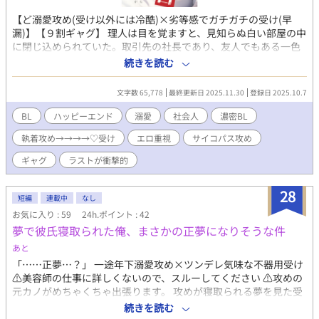
【ど溺愛攻め(受け以外には冷酷)×劣等感でガチガチの受け(早
漏)】【９割ギャグ】 理人は目を覚ますと、見知らぬ白い部屋の中
に閉じ込められていた。取引先の社長であり、友人でもある一色
も、ここ「セックスかデスゲームしないと出られない部屋」に呼
続きを読む
び出されていたようだった。気まずさMAXの顧客とのセックスは
選択外であり、もちろんデスゲームを選ぶが、開始早々スクリー
文字数 65,778
最終更新日 2025.11.30
登録日 2025.10.7
ンはフリーズ。導入音楽はなぜか演歌で微妙。出されるゲームが
色々と手緩く、先行きに不安を覚える。二人はこの不気味な部屋
BL
ハッピーエンド
溺愛
社会人
濃密BL
から脱出することはできるのだろうかーー？ 「これ、生き残る可
執着攻め→→→→♡受け
エロ重視
サイコパス攻め
能性のが高くないですか？」 「生存率八割のデスゲームかあ」
「ぐっだぐだですね」 ＊こんな表紙だけど９割ギャグです ＊ど執
ギャグ
ラストが衝撃的
着攻め ＊清水さん(脇役)がいい仕事をしてくれる ＊第13回ＢＬ大
賞奨励賞受賞作品です。応援いただきまして、ありがとうござい
28
ました♡
短編
連載中
なし
お気に入り : 59
24h.ポイント : 42
夢で彼氏寝取られた俺、まさかの正夢になりそうな件
あと
「……正夢…？」 一途年下溺愛攻め×ツンデレ気味な不器用受け
⚠️美容師の仕事に詳しくないので、スルーしてください ⚠️攻めの
元カノがめちゃくちゃ出張ります。 攻めが寝取られる夢を見た受
け。朝起きて安心するも、まるで正夢のように、夢の通りの事態
続きを読む
が発生する…？ 攻め:鮫島友喜 受け:不破響 ひよったら消しま