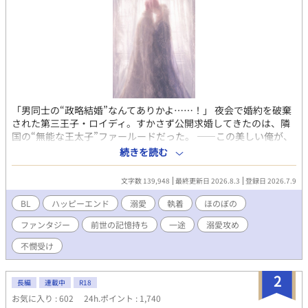
「男同士の“政略結婚”なんてありかよ……！」 夜会で婚約を破棄
された第三王子・ロイディ。すかさず公開求婚してきたのは、隣
国の“無能な王太子”ファールードだった。 ——この美しい俺が、
男相手に“嫁入り”だと？ 冗談じゃない！ 不本意ながら始まった
続きを読む
結婚生活。ところが夫は、無能どころかとんでもない策士だっ
た。外堀を埋め、逃げ道を塞ぎ、過保護なほど甘やかしてくる。
文字数 139,948
最終更新日 2026.8.3
登録日 2026.7.9
だが、甘やかされてばかりもいられない。 ロイディは婚約破棄の
屈辱を晴らすべく、策を練り始める。 こう見えて前世は起業家。
BL
ハッピーエンド
溺愛
執着
ほのぼの
その経験を生かし、嫁ぎ先にも利益をもたらしながら、自分を侮
ファンタジー
前世の記憶持ち
一途
溺愛攻め
った連中を経済でぶん殴れないかと考えたのだ。 そんな異様に沸
点の低い妻に、策士の夫も振り回されっぱなしで——！？ 無能を
不憫受け
装う策士な執着溺愛攻め×策士から逃げられない生意気ツンデレ
受け🌱 腹の探り合いといちゃつき多めの、デロ甘政略結婚BL。
2
長編
連載中
R18
お気に入り : 602
24h.ポイント : 1,740