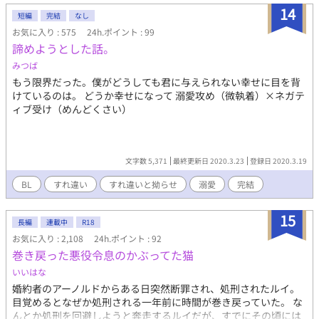
溺愛攻め》×《健気不憫受け》 攻めは最初小さい獣ですが、将来
14
短編
完結
なし
的に受けより大きくなります。 不憫な展開もありますが、最終的
お気に入り : 575
24h.ポイント : 99
には溺愛執着ハッピーエンドです。
諦めようとした話。
みつば
もう限界だった。僕がどうしても君に与えられない幸せに目を背
けているのは。 どうか幸せになって 溺愛攻め（微執着）×ネガテ
ィブ受け（めんどくさい）
文字数 5,371
最終更新日 2020.3.23
登録日 2020.3.19
BL
すれ違い
すれ違いと拗らせ
溺愛
完結
15
長編
連載中
R18
お気に入り : 2,108
24h.ポイント : 92
巻き戻った悪役令息のかぶってた猫
いいはな
婚約者のアーノルドからある日突然断罪され、処刑されたルイ。
目覚めるとなぜか処刑される一年前に時間が巻き戻っていた。 な
んとか処刑を回避しようと奔走するルイだが、すでにその頃には