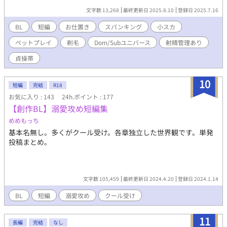
Sub） 雄大×秋良 ［スパンキング］ ☆ ポンコツ犬の飼い主（敬
文字数 13,268
最終更新日 2025.8.10
登録日 2025.7.16
語攻め×元遊び人） 健×流星 ［ペットプレイ/小スカ/剃毛］ ☆ 籠
の中の雀（所有欲の強い溺愛攻め×恋愛初心者） 大和×雲雀 ［射
BL
短編
お仕置き
スパンキング
小スカ
精管理/貞操帯/快楽責め］
ペットプレイ
剃毛
Dom/Subユニバース
射精管理あり
貞操帯
10
短編
完結
R18
お気に入り : 143
24h.ポイント : 177
【創作BL】溺愛攻め短編集
めめもっち
基本名無し。多くがクール受け。各章独立した世界観です。単発
投稿まとめ。
文字数 105,459
最終更新日 2024.4.20
登録日 2024.1.14
BL
短編
溺愛攻め
クール受け
11
長編
完結
なし