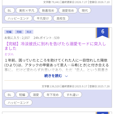
文字数 79,441
最終更新日 2026.7.27
登録日 2026.7.10
BL
美形×平凡
執着攻め
溺愛攻め
現代
ハッピーエンド
平凡受け
高校生
6
短編
完結
R18
お気に入り : 2,557
24h.ポイント : 539
【完結】冷淡彼氏に別れを告げたら溺愛モードに突入し
ました
ミヅハ
１年前、困っていたところを助けてくれた人に一目惚れした陽依
(ひより)は、アタックの甲斐あって恩人―斗希(とき)と付き合える
事に。 だけど変わらず片思いであり、ただ〝恋人〟という肩書き
があるだけの関係を最初は受け入れていた陽依だったが、１年経
続きを読む
っても変わらない事にそろそろ先を考えるべきかと思い悩む。 そ
の矢先にとある光景を目撃した陽依は、このまま付き合っていく
文字数 136,520
最終更新日 2025.9.17
登録日 2025.7.28
べきではないと覚悟を決めて別れとも取れるメッセージを送った
のだが、斗希が訪れ⋯。 イケメンクールな年下溺愛攻×健気な年
BL
短編
溺愛
年下攻め
すれ違い
上受 ※印は性的描写あり
ハッピーエンド