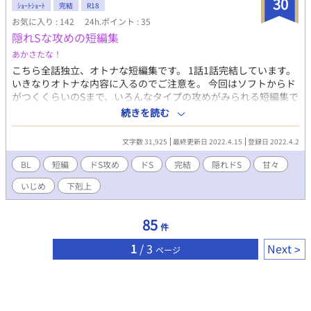
30
ｼｮｰﾄｼｮｰﾄ
完結
R18
お気に入り : 142
24h.ポイント : 35
隠れSな攻めの短編集
あかさたな！
こちら全話独立、オトナな短編集です。 1話1話完結しています。
いきなりオトナな内容に入るのでご注意を。 今回はソフトからド
がつくくらいのSまで、いろんなタイプの攻めがみられる短編集で
す！隠れSとか、メガネSとか、年下Sとか…⁉︎ 【お仕置きで奥の
続きを読む
処女をもらう参謀】【口の中をいじめる歯医者】 【独占欲で使用
人をいじめる王様】 【無自覚Sがトイレを我慢させる】 【召喚さ
文字数 31,925
最終更新日 2022.4.15
登録日 2022.4.2
れた勇者は魔術師の性癖（ケモ耳）に巻き込まれる】 【勝手にイ
くことを許さない許嫁】 【胸の敏感なところだけでいかせたいい
BL
短編
ドS攻め
ドS
完結
隠れドS
甘々
じめっ子】 【自称Sをしばく女装っ子の部下】 【魔王を公開処刑
いじめ
下剋上
する勇者】 【酔うとエスになるカテキョ】 【虎視眈々と下剋上を
狙うヴァンパイアの眷属】 【貴族坊ちゃんの弱みを握った庶民】
【主人を調教する奴隷】 2022/04/15を持って、こちらの短編集は
85
件
完結とさせていただきます。 最後までお付き合いいただき、あり
がとうございました。 ーーーーーーーーーーーーーーーーー 前作
1
/ 3
Next
ページ
に ・年下攻め ・いじわるな溺愛攻め ・下剋上っぽい関係 短編集
も完結してるで、プロフィールからぜひ！