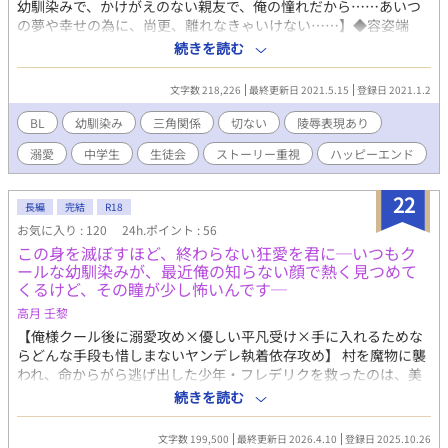
幼馴染みで、かけがえのない親友で、俺の憧れだから……あいつ
の夢や幸せの為に、尚更、離れなきゃいけない……】◆容姿端
麗、文武両道で生徒会長も務める、両片思いで幼なじみからの
続きを読む
甘々な“慈しむような愛”と、一帯のヤンキーを束ねる鬼畜でドSな
半グレのリーダーの“狂気じみた愛”に挟まれ翻弄される、元いじ
文字数 218,226
最終更新日 2021.5.15
登録日 2021.1.2
められっ子で人見知り、内向的で不憫なツンデレ弱虫ヤンキーの
三角関係◆《主人公を巡り、生徒会とアウトローが動き出す青春
BL
幼馴染み
三角関係
切ない
陵辱表現あり
群像風ラブストーリー》◆【相関図】 陽人(溺愛攻め)→←柚希(不
溺愛
中学生
生徒会
ストーリー重視
ハッピーエンド
憫な受け)←柊(鬼畜攻め)◆長編です。ハピエンは確定です。ハピ
エンですが、途中いろいろと酷い目や可哀想な目に遭います。◆
続編ものが初めてなので、最後まで書ける自信はありませんが頑
22
長編
完結
R18
張ります。更新頻度のバラつき、度重なる加筆修正などがあると
お気に入り : 120
24h.ポイント : 56
思いますのでご了承下さい。◆【注意事項】総受け傾向、NTR要
この身を滅ぼすほど、終わらない狂愛を君に─いつもク
素、攻め以外との性行為、愛のない性行為、無理矢理、レイプ、
ールな幼馴染みが、最近俺の知らない顔で熱く見つめて
特殊性癖[小スカ、首絞め、ヘマトフィリア]、モブ姦、暴力、拘
くるけど、その瞳が少し怖いんです─
束、監禁、流血表現、DV、モラハラ、いじめ、虐待、女装、キメ
セク、媚薬、洗脳、共依存、自傷行為、未成年の飲酒・喫煙、違
高月 壬黎
法行為、反社組織など、酷い描写が色々とあります。苦手な方は
【俺様クール後に溺愛攻め×優しい平凡受け×手に入れるためな
注意して下さい。◆主要人物以外の、他のカップリングも出てき
らどんな手段も惜しまないヤンデレ執着依存攻め】 村を魔物に襲
ます。◆攻めや登場人物が女性と絡む描写が出て来ます。NLが地
われ、命からがら逃げ出した少年・フレデリクを救ったのは、美
雷の方は注意して下さい。直接の絡みはありませんが、妊娠を匂
しくも飄々とした貴族の少年──テオドア・ユートリス。 侯爵家
続きを読む
わせる描写があります。◆主に主人公(受け)視点ですが、途中か
のテオドアの家に拾われ、素っ気ないけど時々優しさを見せてく
ら視点がコロコロ変わります。◆何でも許せる人向き◆⚠️この物
れる彼と共に暮らす内に、フレデリクは傷ついた心と身体を癒し
文字数 199,500
最終更新日 2026.4.10
登録日 2025.10.26
語に登場する場所、人物、学校名、企業、組織等はすべてフィク