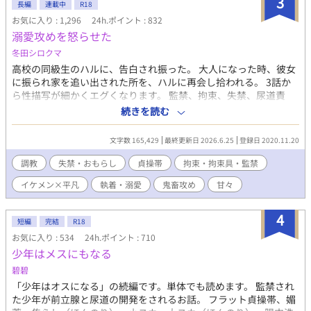
3
長編
連載中
R18
うやら彼女らは幼馴染のアキ×アオをカップリングして妄想する
お気に入り : 1,296
24h.ポイント : 832
ことで、日々の活力を得ているとかなんとか。興味が惹かれたの
溺愛攻めを怒らせた
で、アオは配信者本人であることは隠しつつ腐女子界隈に潜入す
ることにした。 その日から、彼女らを喜ばせ自身の人気を上げよ
冬田シロクマ
うと、配信上でアキにひたすら営業BLを仕掛けるアオ。すると、
高校の同級生のハルに、告白され振った。 大人になった時、彼女
なぜかアキが固まって…。 (ムーンライトノベルズさんにも投稿し
に振られ家を追い出された所を、ハルに再会し拾われる。 3話か
ています)
ら性描写が細かくエグくなります。 監禁、拘束、失禁、尿道責
め、4p描写あり。 無理やり多め。 元題名 ・ハルとロン ・溺愛
続きを読む
攻めが、性格悪い受けのせいで鬼畜攻めになった話 【キャラ】 ハ
ル(攻め) イエベ春 全体的に色素が薄い。 甘いマスクのイケメ
文字数 165,429
最終更新日 2026.6.25
登録日 2020.11.20
ン。 ワンコ溺愛攻め→鬼畜攻めに変化。 ロンの泣き顔が好きにな
り、支配欲の虜になる。 ロン(受け) 嫌なことから兎に角逃げてき
調教
失禁・おもらし
貞操帯
拘束・拘束具・監禁
た人生。 小学生の頃、夏休みの宿題は最後の日になっても出来な
イケメン×平凡
執着・溺愛
鬼畜攻め
甘々
かった。 人の気持ちがわからないことがある。 アリサ 派手な見
た目
4
短編
完結
R18
お気に入り : 534
24h.ポイント : 710
少年はメスにもなる
碧碧
「少年はオスになる」の続編です。単体でも読めます。 監禁され
た少年が前立腺と尿道の開発をされるお話。 フラット貞操帯、媚