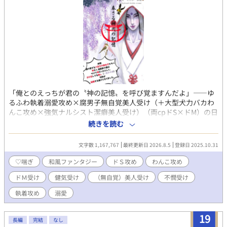
「俺とのえっちが君の〝神の記憶〟を呼び覚ますんだよ」――ゆ
るふわ執着溺愛攻め×腐男子無自覚美人受け（＋大型犬力バカわ
んこ攻め×強気ナルシスト潔癖美人受け）（両cpドS×ドM）の日
本神話BL！ 【日本神話をよく知らない方でも楽しくお読み頂ける
続きを読む
ように心がけて書いておりますので、どうぞお気軽に！】 正式タ
イトル『春さる神代の記憶 〜 拝啓僕の愛する八百万の腐女子たち
文字数 1,167,767
最終更新日 2026.8.5
登録日 2025.10.31
へ 神ＢＬ漫画家の僕はマジで神だったらしく、ガチ恋してる推
し（※双子の弟）と何故か結婚する運びとなりました。 〜』 ※文
♡喘ぎ
和風ファンタジー
ドＳ攻め
わんこ攻め
字数制限で全タイトル記載できないので、より多くの方にお手に
ドＭ受け
健気受け
（無自覚）美人受け
不憫受け
取っていただくため、ちょっとずるいですが、内容をよく表した
副題のほうをタイトルにしています。ご了承くださいますと幸い
執着攻め
溺愛
です。 【あらすじ】 『今は恋人はいないけど、そろそろ結婚はす
る』――大人気シンガーソングライター・ＣｈｉＨａＲｕが生配
19
信中に大胆な「結婚宣言」をする。 ガチ恋しているその「推し」
長編
完結
なし