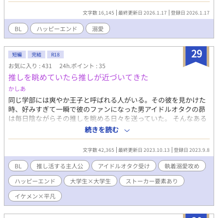
す。 誤字脱字はサイレント修正します。 また、内容もサイレン
文字数 16,145
最終更新日 2026.1.17
登録日 2026.1.17
ト修正する時もあります。 定期的にタグも整理します。 批判・
中傷コメントはお控えください。 見つけ次第削除いたします。
BL
ハッピーエンド
溺愛
29
短編
完結
R18
お気に入り : 431
24h.ポイント : 35
推しを眺めていたら推しが近づいてきた
かしあ
同じ学部には爽やか王子と呼ばれる人がいる。その彼を見かけた
時、好みすぎて一瞬で彼のファンになった男アイドルオタクの昴
は毎日陰ながらその推しを眺める日々を送っていた。 そんなある
日、推しの声と似ている怪しい人に昴は声をかけられる。 その人
続きを読む
は誰かにストーカーされているから今日は君の家に泊めてほしい
と言われ…。 これは執着溺愛攻めが腐女子の何気ないアドバイス
文字数 42,365
最終更新日 2023.10.13
登録日 2023.9.8
により始まった平凡ドルオタク捕獲計画である。 ※一応完結して
いますが、付き合った後の二人の話を連載する予定です。
BL
推し活する主人公
アイドルオタク受け
執着溺愛攻め
ハッピーエンド
大学生×大学生
ストーカー要素あり
イケメン×平凡