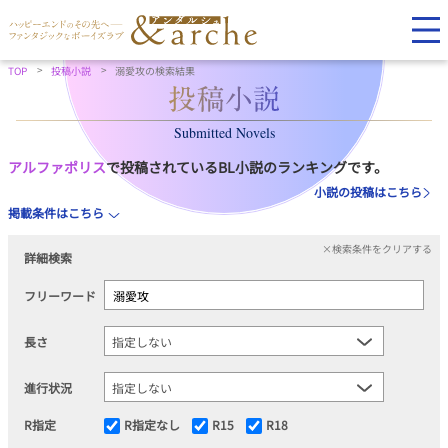
TOP
投稿小説
溺愛攻の検索結果
Submitted Novels
アルファポリス
で投稿されているBL小説のランキングです。
小説の投稿はこちら
掲載条件はこちら
×検索条件をクリアする
詳細検索
フリーワード
長さ
進行状況
R指定
R指定なし
R15
R18