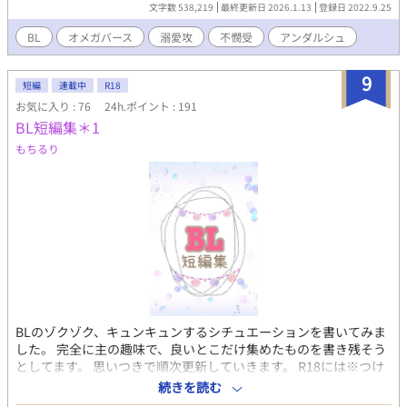
の子にはある特殊な事情があって……。 こんなに愛してるのにす
文字数 538,219
最終更新日 2026.1.13
登録日 2022.9.25
れ違うことなんてある？というほどに溺愛するアルファと、愛さ
れていることに気づかない薄幸オメガのお話。（になる予定） ※
BL
オメガバース
溺愛攻
不憫受
アンダルシュ
この作品は完全なるフィクションです。登場する人物名や国名、
団体名、宗教等はすべて架空のものであり、実在のものと一切の
9
関係はありません。 話の内容上、宗教的な描写も登場するかと思
短編
連載中
R18
いますが、繰り返しますがフィクションです。特定の宗教に対し
お気に入り : 76
24h.ポイント : 191
て批判や肯定をしているわけではありません。 クラウス×エミー
BL短編集＊1
ルのスピンオフあります。
もちるり
https://www.alphapolis.co.jp/novel/504363362/542779091
BLのゾクゾク、キュンキュンするシチュエーションを書いてみま
した。 完全に主の趣味で、良いとこだけ集めたものを書き残そう
としてます。 思いつきで順次更新していきます。 R18には※つけ
ます こういうの初なのでお手柔らかに〜…！ 《地雷避けに大まか
続きを読む
な要素書いておきます》 ☆ 2人の約束（穏やかDom×誘惑に弱い