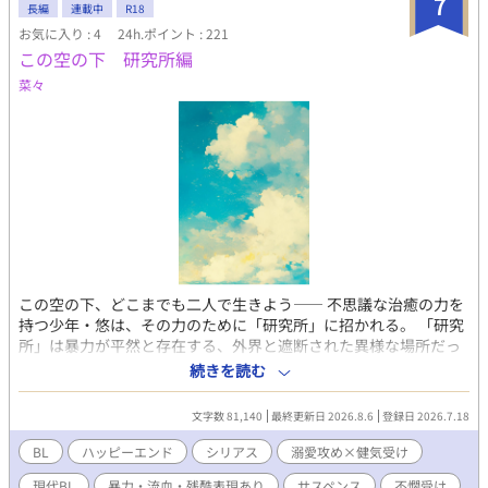
7
長編
連載中
R18
お気に入り : 4
24h.ポイント : 221
この空の下 研究所編
菜々
この空の下、どこまでも二人で生きよう―― 不思議な治癒の力を
持つ少年・悠は、その力のために「研究所」に招かれる。 「研究
所」は暴力が平然と存在する、外界と遮断された異様な場所だっ
た。悠はそこで、大切な仲間と出会う。仲間を守るため、繰り返
続きを読む
される拷問に耐えるうち、彼らの思いはそれぞれゆっくりと形を
かえてゆく。 溺愛攻×健気受 長編第一部第一章（全十章二部構
文字数 81,140
最終更新日 2026.8.6
登録日 2026.7.18
成）現代サイキックサスペンス。 超能力が重要な要素ですが、異
能バトルはほとんどありません。 過酷な状況に置かれた一人の少
BL
ハッピーエンド
シリアス
溺愛攻め×健気受け
年と、彼を支える五人の少年の物語。 全編にわたって暴力・流血
現代BL
暴力・流血・残酷表現あり
サスペンス
不憫受け