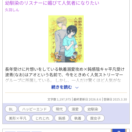
幼馴染のリスナーに媚びて人気者になりたい
久羽しん
長年受けに片想いをしている執着溺愛攻め×鈍感陰キャ平凡受け
波青(なお)はアオという名前で、今をときめく人気ストリーマー
グループに所属している。 しかし、一人だけ驚くほど人気がな
い。 他のメンバーは、モデル、歌い手、プロゲーマー、ゲーム実
続きを読む
況者などそれぞれ特技を持った美形揃い。その中でアオだけ平凡
顔でなんの特技もないので浮いている。 しかも、アオは空気が読
文字数 1,197,975
最終更新日 2026.8.6
登録日 2025.3.30
めない、何を言ってもスベる、失言をしてしまうなどの悪癖のせ
いで、アンチをたくさん抱えている。 グループに入れたのだっ
BL
ハッピーエンド
現代
溺愛
幼馴染
て、ブラック企業にぶつかり病んでいたアオを、幼馴染で完璧人
美形×平凡
じれじれ
鈍感
執着
腐女子
間の秋風(配信者名、アキ)が優しさで誘ってくれたからに過ぎな
い。 すっかり自身の存在意義を見失っていたアオは、ある日自分
たちについている腐女子ファンの存在をネット上で見つけた。 ど