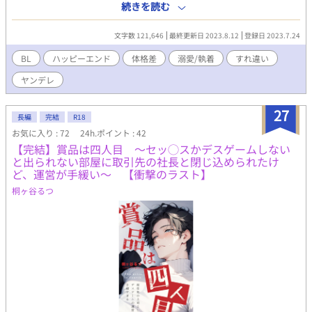
前世にそっくりな少女ガブリエルと知り合ったジェラードは、ト
続きを読む
マスを邪険にしてガブリエルと始終過ごすようになり… 【現世】
凛々しく頑強なドス黒ヤンデレ第一王子ジェラード✕健気で前向
文字数 121,646
最終更新日 2023.8.12
登録日 2023.7.24
きな戦争孤児トマス (ジェラードは前世と容姿と外面は同じだ
が、執着拗らせヤンデレ攻め) 【前世】凛々しく頑強なお人好し王
BL
ハッピーエンド
体格差
溺愛/執着
すれ違い
弟ミラード✕人心掌握に長けた美貌の神官エゼキエル (ミラー
ヤンデレ
ドはひたすら一途で献身的溺愛攻め) ※前世の話が、話の前半で合
間合間に挟まります ※前世は死に別れます ※前世も現世も、受け
攻め共に徹頭徹尾一途です
27
長編
完結
R18
お気に入り : 72
24h.ポイント : 42
【完結】賞品は四人目 〜セッ◯スかデスゲームしない
と出られない部屋に取引先の社長と閉じ込められたけ
ど、運営が手緩い～ 【衝撃のラスト】
桐ヶ谷るつ