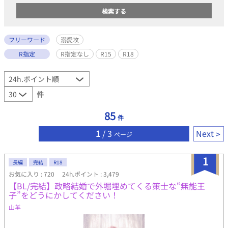
フリーワード
溺愛攻
R指定
R指定なし
R15
R18
件
85
件
1
/ 3
Next
ページ
1
長編
完結
R18
お気に入り : 720
24h.ポイント : 3,479
【BL/完結】政略結婚で外堀埋めてくる策士な“無能王
子”をどうにかしてください！
山羊