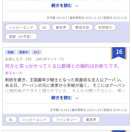
アーノルドが思いを寄せていたミカエルへと嫌がらせをしてお
続きを読む
り、もはやアーノルドとの関係修復は不可能。断頭台は目の前。
処刑へと秒読み。 全てがどうでも良くなったルイはそれまで被っ
文字数 169,917
最終更新日 2025.11.10
登録日 2025.9.19
ていた猫を脱ぎ捨てて、せめてありのままの自分で生きていこう
とする。 果たして、悪役令息であったルイは処刑までにありのま
ハッピーエンド
BL
異世界
悪役令息
天然受け
まの自分を受け入れてくれる友人を作ることができるのか
溺愛（の予定）
――！？ 冷たく見えるが素は天然ポワポワな受けとそんな受けに
振り回されがちな溺愛攻めのお話。 ※キスくらいしかしません
が、一応性描写がある話は※をつけます。※話の都合上、主人公
16
長編
連載中
R15
が一度死にます。※前半はほとんど溺愛要素は無いと思います。
お気に入り : 335
24h.ポイント : 71
※ちょっとした悪役が出てきますが、ざまぁの予定はありませ
何かと突っかかってくる公爵様との婚約はお断りです。
ん。※この世界は男同士での婚約が当たり前な世界になっており
ます。 初投稿です。至らない点も多々あるとは思いますが、空よ
あちゃーた
りも広く、海よりも深い心で読んでいただけると幸いです。 ま
剣術を磨き、王国最年少騎士となった真面目な主人公アーバン。
た、この作品は亀更新になると思われます。あらかじめご了承く
ある日、アーバンの元に実家から手紙が届く。 そこにはアーバン
ださい。
に婚約者ができたと綴られていた。 そんなの聞いてないし、第一
相手はアーバンに何かと突っかかってくる公爵家のジェランでは
続きを読む
ないか！？ 「回避だ！回避！！こんなの絶対にお断りだぁぁぁ
ぁ！！！」 ツンデレ溺愛攻め×鈍感受け
文字数 14,814
最終更新日 2026.3.29
登録日 2026.3.22
BL
ハッピーエンド
ファンタジー
異世界