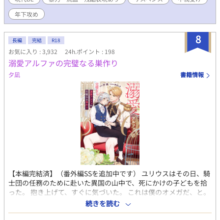
表現などが頻出します。ご注意下さい。 痛くて重い展開で主人公
がとても不幸です。 最終的には両思いハッピーエンド！ 毎日更新
年下攻め
します。 他投稿サイトにも掲載中
8
長編
完結
R18
お気に入り : 3,932
24h.ポイント : 198
溺愛アルファの完璧なる巣作り
夕凪
書籍情報
【本編完結済】（番外編SSを追加中です） ユリウスはその日、騎
士団の任務のために赴いた異国の山中で、死にかけの子どもを拾
った。 抱き上げて、すぐに気づいた。 これは僕のオメガだ、と。
ユリウスはその子どもを大事に大事に世話した。 やがてようやく
続きを読む
死の淵から脱した子どもは、ユリウスの下で成長していくが、そ