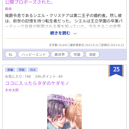
公開プロポーズされた。
柴傘
侯爵令息であるシエル・クリステアは第二王子の婚約者。然し彼
は、前世の記憶を持つ転生者だった。 シエルは王立学園の卒業パ
ーティーで自身が断罪される事を知っていた。今生きるこの世界
は、前世でプレイしていたＢＬゲームの世界と瓜二つだったか
続きを読む
ら。 幼い頃からシナリオに足掻き続けていたものの、大した成果
は得られない。 然しある日、婚約者である第二王子が主人公へ告
文字数 10,843
最終更新日 2023.8.22
登録日 2023.8.22
白している現場を見てしまった。 その日からシナリオに背く事を
やめ、屋敷へと引き篭もる。もうどうにでもなれ、やり投げにな
BL
ハッピーエンド
異世界
学園
溺愛
りながら。 「シエル・クリステア、貴様との婚約を破棄する！」
そう高らかに告げた第二王子に、シエルは恭しく礼をして婚約破
25
棄を受け入れた。 「じゃあ、俺がシエル様を貰ってもいいですよ
長編
完結
R18
ね」 そう言いだしたのは、この物語の主人公であるノヴァ・サス
お気に入り : 748
24h.ポイント : 49
ティア侯爵令息で…。 主人公×悪役令息、腹黒溺愛攻め×無気力
ココに入ったらタダのケダモノ
不憫受け。 誰でも妊娠できる世界。頭よわよわハピエン。
まめ太郎