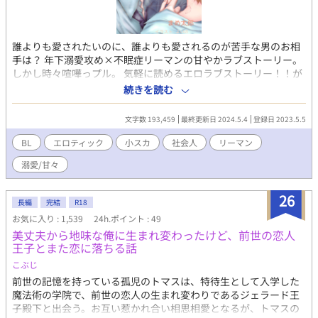
誰よりも愛されたいのに、誰よりも愛されるのが苦手な男のお相
手は？ 年下溺愛攻め×不眠症リーマンの甘やかラブストーリー。
しかし時々喧嘩っプル。 気軽に読めるエロラブストーリー！！が
目標。あまり難しいことは考えずにお読みください。 ※いつもの
続きを読む
まめ太郎作品よりエロが濃厚ですので、苦手な方はご注意くださ
い。もうずっとエロターンなので今作に関してはR-18表記をあえ
文字数 193,459
最終更新日 2024.5.4
登録日 2023.5.5
て入れていません。 更新は土曜と日曜と祝日の6時と18時を予定
しています。 予定は未定なところがありますが、よろしくお願い
BL
エロティック
小スカ
社会人
リーマン
します。
溺愛/甘々
26
長編
完結
R18
お気に入り : 1,539
24h.ポイント : 49
美丈夫から地味な俺に生まれ変わったけど、前世の恋人
王子とまた恋に落ちる話
こぶじ
前世の記憶を持っている孤児のトマスは、特待生として入学した
魔法術の学院で、前世の恋人の生まれ変わりであるジェラード王
子殿下と出会う。お互い惹かれ合い相思相愛となるが、トマスの