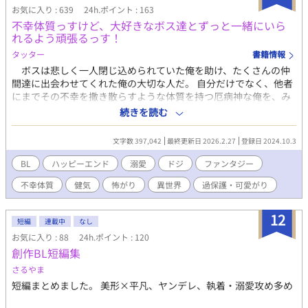
お気に入り : 639
24h.ポイント : 163
不幸体質っすけど、大好きなボス達とずっと一緒にいら
れるよう頑張るっす！
タッター
書籍情報
ボスは悲しく一人閉じ込められていた俺を助け、たくさんの仲
間達に出会わせてくれた俺の大切な人だ。 自分だけでなく、他者
にまでその不幸を撒き散らすような体質を持つ厄病神な俺を、み
んな側に置いてくれて仲間だと笑顔を向けてくれる。とても毎日
続きを読む
が楽しい。ずっとずっとみんなと一緒にいたい。 ――だから俺は
それ以上を求めない。不幸は幸せが好きだから。この幸せが崩れ
文字数 397,042
最終更新日 2026.2.27
登録日 2024.10.3
てしまわないためにも。 そうやって俺は今日も仲間達――家族
達の、そして大好きなボスの役に立てるように―― 「頑張るっ
BL
ハッピーエンド
溺愛
ドジ
ファンタジー
す！！ ……から置いてかないで下さいっす！！ 寂しいっす
不幸体質
健気
怖がり
異世界
過保護・可愛がり
よ！！」 「無理。邪魔」 「ガーン！」 とした日常の中で俺達は
美少年君を助けた。 「……その子、生きてるっすか？」 「……あ
あ」 ◆◆◆ 溺愛攻め × 明るいが不幸体質を持つが故に想いを
12
短編
連載中
なし
受け入れることが怖く、役に立てなければ捨てられるかもと内心
お気に入り : 88
24h.ポイント : 120
怯えている受け 完結しました。 たまに番外編更新予定です。
創作BL短編集
さるやま
短編まとめました。 美形×平凡、ヤンデレ、執着・溺愛攻め多め