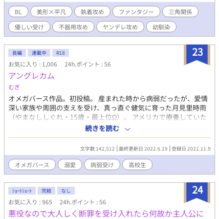
ていった。 その十二年後。兄弟のように育った二人は、ギルドの
ションです。◆⚠️未成年の飲酒や喫煙は法律で禁止されていま
依頼をこなす剣士として、穏やかな日々を過ごしていた。テオド
BL
美形×平凡
執着攻め
ファンタジー
三角関係
す。また、この話は違法行為を推奨する話ではありません。◆サ
アは相変わらずふてぶてしくて掴み所のない男だったが、フレデ
ブタイトルの横に※印があるのは、性的な描写がある章になりま
優しい受け
不器用攻め
ヤンデレ攻め
幼馴染
リクは彼のことが大好きだった。 しかしそんな二人の関係は、あ
すので、注意して下さい。◆専門的な知識は全くありません。妄
る日を境に、突然歪み始めてしまう。 数日間の外出から戻ったテ
想だけで書いているので、色々と間違いがあると思います。◆こ
オドアは、以前とどこか様子が違っていた。 表情も、言葉遣い
23
の作品は、fujossy、pixivでも公開しております。
長編
連載中
R18
も、距離感さえも──まるで「別人」のように。 戸惑うフレデリ
お気に入り : 1,006
24h.ポイント : 56
クだったが、そんな彼を見つめるテオドアの瞳には、どこか歪ん
アングレカム
だ愛情が滲んでいた。 「──好きだ。フレデリクのことが、どう
しようもなく、好きなんだ……」 歪な笑みと、昏い悦びに蕩けた
むぎ
紫紺の瞳。 このテオドアは、本当に自分がよく知る"テオドア"な
オメガバース作品。初投稿。 産まれた時から病弱だったが、愛情
のだろうか。 フレデリクは彼の変化に違和感を持つ内に、閉ざし
深い家族や周囲の支えを受け、真っ直ぐ健気に育った月見里時雨
ていた"あの男"との記憶を、嫌でも思い出すことになっていくの
（やまなししぐれ・15歳・最上位Ω）。 アメリカで療養していた
だが──。 終わらない執着の先にあるのは、果たして希望か、絶
が、高校入学を機に、兄のいる日本に帰国する。 進学先で出逢っ
続きを読む
望か。 三角関係×ヤンデレ×ファンタジー。
たのは、世界を牛耳る来栖財閥の嫡男、来栖櫂斗（くるすかい
と・15歳・最上位α） 時雨と鷹斗は運命の番同士、出逢った瞬間
文字数 142,512
最終更新日 2022.6.19
登録日 2021.11.9
から惹かれ合う。 ーいつまでも2人で過ごせますようにー 溺愛攻
め×病弱健気受け ※医療・病気に関する描写がありますが、現実
オメガバース
溺愛
病弱受け
高校生
とは異なるものであり、架空のものです。全てフィクションで医
療的知識はございません。
24
ｼｮｰﾄｼｮｰﾄ
完結
なし
お気に入り : 965
24h.ポイント : 56
悪役なので大人しく断罪を受け入れたら何故か主人公に