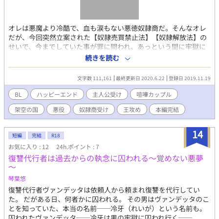
オレは悪魔より冷酷で、血も涙もない悪徳奴隷商だ。そんなオレ
だが、今回突然立案された【奴隷売買禁止法】【奴隷解放法】の
せいで、今までしていた事が罪に問われ、あっという間に牢獄に
入れられてしまった。…牢獄寒いぞ。外は汗ばむ気候なのに…牢
続きを読む
獄寒いんだぞ…？一応助けはくる予定なんだが、相手の都合もあ
るので、まぁ気長に待とうと思う。 ―――悪徳奴隷シリーズ
文字数 111,161
最終更新日 2020.6.22
登録日 2019.11.19
part1。世界・時代は同じですが、カップルが違うので別登録して
います。
BL
ハッピーエンド
主人公受け
喧嘩カップル
架空の国
悪役
奴隷商受け
王攻め
本編完結
14
短編
完結
R18
お気に入り : 12
24h.ポイント : 7
復讐代行者は過去からの執念に囚われる～覚めない悪夢
～
琴葉悠
復讐代行者ヴァンデッタは依頼人から頼まれ復讐を代行してい
た。 だがある日、何者かに囚われる。 その男はヴァンデッタのこ
とを知っていた、本当の名前──冷牙（れいが）という名前も。
囚われたヴァンデッタ──冷牙は男の牢獄に囚われ行く──