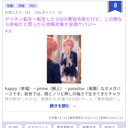
と支配は、痛みと快楽を織り交ぜて心身を打ち砕き、レオナール
8
短編
完結
R18
をぐちゃぐちゃに蕩かせていく。 同時に、外で待っていたアナス
お気に入り : 101
24h.ポイント : 35
タシアも護衛騎士テオバルトに捕らえられ、彼女の野望も体も蹂
ヤリチン転生〜転生したらΩの悪役令息だけど、この顔な
躙されていった。 反抗も、拒絶も、すべて快感に書き換えられ
ら余裕だと思ったら攻略対象が全員ヤバい〜
る。 屈辱と快楽の境界は溶け、レオナールは気づけば王子の掌で
喘ぎ泣く“玩具”へと堕ちていた。 アナスタシアもまた、狙ってい
水主
た婚約者に抱き潰されるという最悪の皮肉の中で甘く沈んでい
く。 ──悪役令嬢とその従者、そして狡猾な王子と冷酷な騎士。
四人の歪んだ欲望の末に待つのは、愛か、破滅か。 それとも、永
遠に抜け出せない快楽の牢獄か。
happy（幸福）・prime（極上）・paradise（楽園）なオメガバ
ースです。前世では、顔とノリと押しの強さで生きてきたチャラ
男が転生したのは、貴族たちが通うR18BLゲーム『運命錯綜ジュ
エル学園』の世界だった。しかも役どころは、主人公の恋路を邪
続きを読む
魔する悪役令息ミリアム・サファイア。見た目はショッキングピ
ンク髪の美少年、性別はΩ。前世から一転して、この世界では“抱
文字数 14,716
最終更新日 2026.7.15
登録日 2026.3.22
かれる側”。 ミリアムが前世を思い出した日、氷の第一王子ルク
ス・ダイヤモンド、儚げ主人公セオドール・パール、紅髪の星術
R18BL
オメガバース
異世界転生
執着攻め
総受け