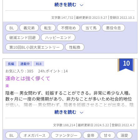
よってヒロインでもなく、ヒロインを虐め、彼女に惚れているギ
続きを読む
ャレットの義兄ジュストに殺されてしまう悪役令息に転生するな
んて。 お金持ちの息子に生まれ変わったのはいいけど、モブでも
文字数 147,732
最終更新日 2023.9.27
登録日 2022.10.1
いいから長生きしたい 最後にはギャレットを殺した罪に問われ、
牢獄で死んでしまう。 小説の中では当て馬で不憫だったジュス
BL
義兄弟
転生
不憫攻め
当て馬
悪役令息
ト。 当て馬はどうしようもなくても、不憫さは何とか出来ない
破滅エンド回避
ハッピーエンド
か。 小説を読んでいて、ハッピーエンドの主人公たちの影で不幸
になった彼のことが気になっていた。 それならヒロインを虐め
第10回BL小説大賞エントリー
性転換
ず、義兄を褒め称え、悪意がないことを証明すればいいのでは？
そして義兄を慕う義弟を演じるうちに、彼の自分に向ける視線が
10
何だか熱っぽくなってきた。 ゆるっとした世界観です。 身体的接
長編
連載中
R18
触はありますが、濡れ場は濃厚にはならない筈… タイトルもしか
お気に入り : 385
24h.ポイント : 14
したら途中で変更するかも イラストは紺田様に有償で依頼しまし
運命とは強く儚くて
た。
楽
陰者… 男女問わず、妊娠することができる。非常に希少な人種。
数ヶ月に一度の発情期があり、非力なことが多いため社会的地位
が低い。 陽者… 男女問わず、陰者を妊娠させることが出来る。陰
者の次に希少で、生まれ持って非常に優秀な人材が多い。王族の
続きを読む
家系等は陽者が多い。 ルドア王国の王宮で下人をしていた陰者の
エディは、戦でリワーフ帝国の捕虜になってしまう。 牢獄で過ご
文字数 188,214
最終更新日 2024.5.22
登録日 2022.4.7
していると、突然皇帝の元へ出されてしまう。 陰者ということが
バレたか、はたまた何かの疑いが掛けられたのかと思いきや… 突
BL
オメガバース
ファンタジー
皇帝
甘々
溺愛