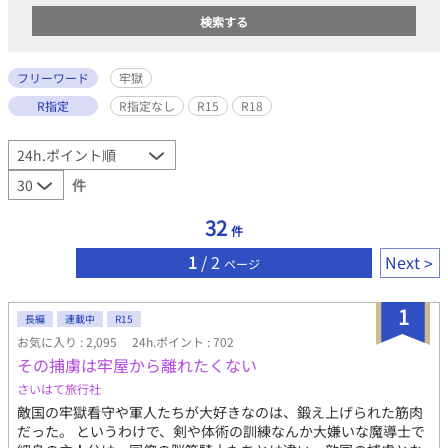
フリーワード
牢獄
R指定
R指定なし
R15
R18
件
32
件
1
/ 2
Next
ページ
1
長編
連載中
R15
お気に入り : 2,095
24h.ポイント : 702
その捕虜は牢屋から離れたくない
さいはて旅行社
敵国の牢獄看守や軍人たちが大好きなのは、鍛え上げられた筋肉
だった。 というわけで、剣や体術の訓練なんか大嫌いな魔導士で