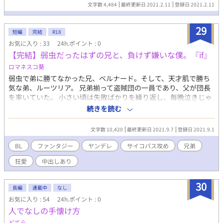
文字数 4,484
最終更新日 2021.2.11
登録日 2021.2.11
29
短編
完結
R18
お気に入り : 33
24h.ポイント : 0
【完結】弱虫だったはずの兄と、負けず嫌いな僕。『if』
ロマネスコ葵
弱虫で弟に勝てなかった兄、ベルナード。そして、天才肌で勝ち
気な弟、ルーツリア。 兄弟揃って盗賊団の一員であり、父が団長
を率いていた。 小さい頃は失敗ばかりを繰り返し、毎晩泣きじゃ
くっていたベルナードにうんざりしていたルーツリア。 こんな
続きを読む
奴、僕の兄なんかじゃないと興味が薄れていったある日、何故か
兄が父の推薦で代理団長へと成り上がってしまう。 もちろん納得
文字数 10,420
最終更新日 2021.9.7
登録日 2021.9.1
がいかなかったルーツリアは、兄の顔など二度と見たくないと決
意し、父が他界した後、盗賊団を抜けてしまう。 文句なしの容姿
BL
ファンタジー
ヤンデレ
サイコパス攻め
兄弟
を持ったルーツリアには女の子が絶えず、盗んだ金で遊びまく
狂愛
中出しあり
り、自分を正当評価してくれる場所を探す旅に出た。 そしてつい
にルーツリアにぴったりな場所が見つかると、兄ベルナードと再
開してしまい、囚われてしまう。 兄は弟に告げる。 「決めた。お
30
長編
連載中
なし
前の将来は俺が決める」 昔とは別人のように豹変した兄。その理
お気に入り : 54
24h.ポイント : 0
由は……？？ ☆蜜を求める牢獄のif作品です。メインを読んでな
人でなしの手懐け方
くても読めます！ ☆既に完結しています。7話で終わります。毎日
更新
どてら