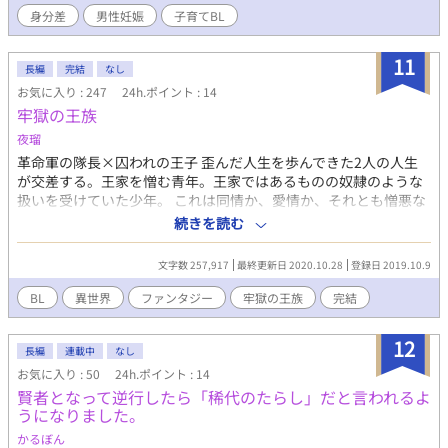
然の客人扱いや、皇帝の私物発言。 姉の忘れ形見である姉の息子
身分差
男性妊娠
子育てBL
であるデニスを守るため、陰者ということを隠して従うことにな
ったのだが、既に陰者ということがバレていた。 怯えるエディに
皇帝は全て知っていたと話し、エディを自分のものにしたいと話
11
長編
完結
なし
す。 陽者である皇帝の近くで働くのは心配があったエディだが、
お気に入り : 247
24h.ポイント : 14
傍務めをしていくうちに皇帝とも打ち解け、彼の愛情に絆されて
牢獄の王族
デニスと３人で過ごす生活を幸せだと思っていたが…
夜瑠
革命軍の隊長×囚われの王子 歪んだ人生を歩んできた2人の人生
が交差する。王家を憎む青年。王家ではあるものの奴隷のような
扱いを受けていた少年。 これは同情か、愛情か、それとも憎悪な
のか。 ＊完結しました！今まで読んでいただきありがとうござい
続きを読む
ます。番外編など思いついたら上げていきます。
文字数 257,917
最終更新日 2020.10.28
登録日 2019.10.9
BL
異世界
ファンタジー
牢獄の王族
完結
12
長編
連載中
なし
お気に入り : 50
24h.ポイント : 14
賢者となって逆行したら「稀代のたらし」だと言われるよ
うになりました。
かるぼん