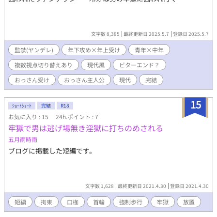
文字数 8,385
最終更新日 2025.5.7
登録日 2025.5.7
監禁(ヤンデレ)
年下攻め×年上受け
青年×中年
複数視点切り替えあり
現代風
ビターエンド？
おっさん受け
おっさん主人公
現代
完結
15
ｼｮｰﾄｼｮｰﾄ
完結
R18
お気に入り : 15
24h.ポイント : 7
牢獄で男は逃げ場無き淫獄に打ちのめされる
五月雨時雨
ブログに掲載した短編です。
文字数 1,628
最終更新日 2021.4.30
登録日 2021.4.30
短編
拘束
口枷
首輪
強制歩行
牢獄
放置