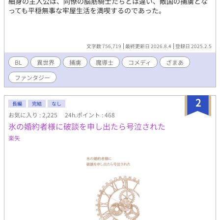
細身の主人公は、同僚の脳筋騎士たちとは違い、敵国の捕虜とな
っても平穏無事な牢屋生活を満喫するのであった。
文字数 756,719
最終更新日 2026.8.4
登録日 2025.2.5
BL
異世界
捕虜
魔導士
コメディ
ざまあ
ファンタジー
2
長編
完結
なし
お気に入り : 2,225
24h.ポイント : 468
氷の婚約者様に破談を申し出たら号泣された
楽矢