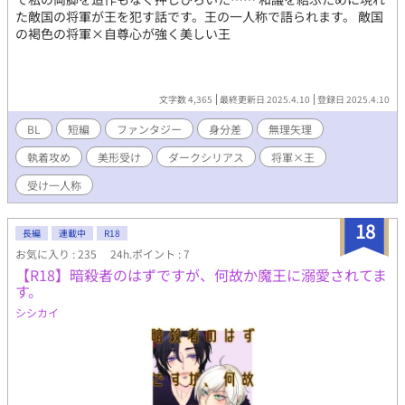
た敵国の将軍が王を犯す話です。王の一人称で語られます。 敵国
の褐色の将軍×自尊心が強く美しい王
文字数 4,365
最終更新日 2025.4.10
登録日 2025.4.10
BL
短編
ファンタジー
身分差
無理矢理
執着攻め
美形受け
ダークシリアス
将軍×王
受け一人称
18
長編
連載中
R18
お気に入り : 235
24h.ポイント : 7
【R18】暗殺者のはずですが、何故か魔王に溺愛されてま
す。
シシカイ