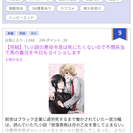
師アステル・ルビー、寡黙な騎士レオン・エメラルド──宝石の
複数攻め
SM要素あり
ラブコメ
美少年受け
名を持つ男たち全員の様子がおかしくなっていく。 全員ヤンデレ
気質の美形攻略対象たちに囲まれながら、空気を読まず欲望に忠
ハッピーエンド
実に突き進む悪役令息ミリアム。 これは、本人だけが楽しそうな
まま、愛と執着と狂気のど真ん中へ突っ込んでいく異世界転生BL
9
コメディ。 ……あ、間違えた。prime（極上）じゃなくて、
長編
完結
R15
prison（牢獄）だった！ えへっ。 でも、ハッピーエンド保証。
お気に入り : 1,048
24h.ポイント : 28
2026年3月23日BLランキング38位ありがとうございます。お礼の
【完結】TL小説の悪役令息は死にたくないので不憫系当
SSを公開しました！
て馬の義兄を今日もヨイショします
七夜かなた
前世はブラック企業に過労死するまで働かされていた一宮沙織
は、読んでいたTL小説「放蕩貴族は月の乙女を愛して止まない」
の悪役令息ギャレット＝モヒナートに転生してしまった。 よりに