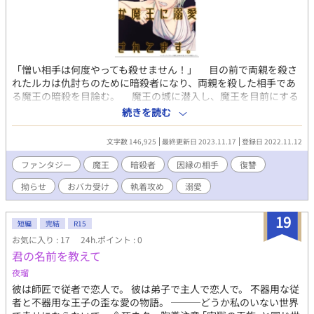
「憎い相手は何度やっても殺せません！」 目の前で両親を殺さ
れたルカは仇討ちのために暗殺者になり、両親を殺した相手であ
る魔王の暗殺を目論む。 魔王の城に潜入し、魔王を目前にする
が、あっさり捕まってしまうルカ。 牢獄に押し込められ、拷問
続きを読む
からの処刑コースを覚悟したのも束の間、何故か魔王から溺愛さ
れる。 あまりの溺愛にいつしかルカも絆されはじめ、魔王を愛
文字数 146,925
最終更新日 2023.11.17
登録日 2022.11.12
するように…… スパダリ風美形執着魔王×その掌でコロコロ転が
されるツンバカ復讐者の甘々溺愛、時々お仕置きセックス(？)フ
ファンタジー
魔王
暗殺者
因縁の相手
復讐
ァンタジー。 残酷な表現有り。 Ｒ18描写の入るところには※が付
拗らせ
おバカ受け
執着攻め
溺愛
きます。 お気に入り、しおりありがとうございます。励みになり
ます。 2025.7.29追記：更新再開に向けて加筆訂正始めました。
19
短編
完結
R15
お気に入り : 17
24h.ポイント : 0
君の名前を教えて
夜瑠
彼は師匠で従者で恋人で。 彼は弟子で主人で恋人で。 不器用な従
者と不器用な王子の歪な愛の物語。 ───どうか私のいない世界