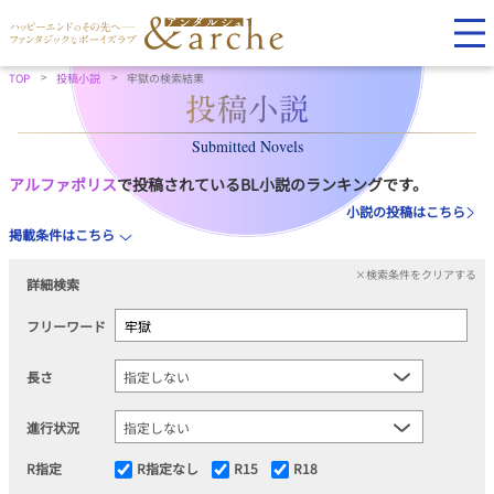
TOP
投稿小説
牢獄の検索結果
Submitted Novels
アルファポリス
で投稿されているBL小説のランキングです。
小説の投稿はこちら
掲載条件はこちら
×検索条件をクリアする
詳細検索
フリーワード
長さ
進行状況
R指定
R指定なし
R15
R18