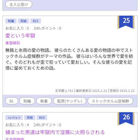
主人公受け
主人公が精神的にも肉体的にも性的にも痛い目にあう作品です。
結末はハピエン。
25
短編
完結
R15
お気に入り : 5
24h.ポイント : 0
愛という牢獄
東雲緋彩
無銘と氷雨の愛の物語。 彼らのたくさんある愛の物語の中でスト
ックホルム症候群がテーマの作品。 彼らはいろんな世界で愛を紡
ぐ。そのどれもが歪で狂っていて愛おしい。そんな彼らの愛を記
憶に留めておくための話。
文字数 2,761
最終更新日 2025.2.22
登録日 2025.2.22
BL
短編
執着
監禁(ヤンデレ)
ストックホルム症候群
26
ｼｮｰﾄｼｮｰﾄ
完結
R18
お気に入り : 4
24h.ポイント : 0
捕まった男達は牢獄内で淫猥に火照らされる
五月雨時雨