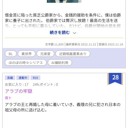
借金苦に陥った貧乏公爵家から、金銭的援助を条件に、僕は伯爵
家に養子に出された。 伯爵家では贅沢し放題！最高の生活を送
り、とっても平和に暮らしていた。 だけど、伯爵が領地の民を拐
い異端行為を行っていたことが発覚。養父は異端審問に掛けられ
続きを読む
て、現在牢獄生活中。 行き場を失った僕が実家に戻ると、両親は
すでに他界しており兄上が当主になっていた。公爵家は貧乏から
文字数 11,805
最終更新日 2022.11.22
登録日 2022.11.18
脱却していて、お金持ちになっていた。それは、すごーくめでた
いのだけど、兄上が僕をものすごく甘やかすので困っている。兄
BL
異世界
兄弟愛
近親相姦要素あり
上、甘やかしすぎです！ ☆表紙絵 AIピカソとAIイラストメーカー
ほのぼの時々シリアス
AI補助利用
で作成しました。
28
長編
連載中
R18
お気に入り : 17
24h.ポイント : 0
アラブの牢獄
夜ト
アラブの王と再婚した母に着いていき、義理の兄に犯され日本の
祖父母の所に逃げ込む。