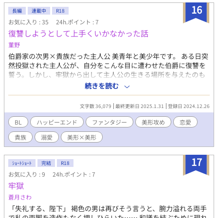
16
長編
連載中
R18
お気に入り : 35
24h.ポイント : 7
復讐しようとして上手くいかなかった話
菫野
伯爵家の次男×貴族だった主人公 美青年と美少年です。 ある日突
然投獄された主人公が、自分をこんな目に遭わせた伯爵に復讐を
誓う。しかし、牢獄から出して主人公の生きる場所を与えたのも
伯爵家だった。主人公がそこで世間を学んで成長していく話。 ⭐︎
続きを読む
ムーンライトノベルズ様にも投稿しています ⭐︎R18の場面は※を入
れています いいねやお気に入り、しおりを挟んでいただいてあり
文字数 36,079
最終更新日 2025.1.31
登録日 2024.12.26
がとうございます。
BL
ハッピーエンド
ファンタジー
美形攻め
恋愛
貴族
溺愛
美形×美形
17
ｼｮｰﾄｼｮｰﾄ
完結
R18
お気に入り : 9
24h.ポイント : 7
牢獄
蒼月さわ
「失礼する、陛下」 褐色の男は再びそう言うと、腕力溢れる両手
で私の両脚を造作もなく押しひらいた…… 和議を結ぶために現れ