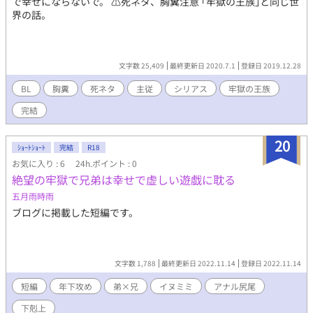
で幸せにならないで。 ⚠️死ネタ、胸糞注意 ｢牢獄の王族｣と同じ世
界の話。
文字数 25,409
最終更新日 2020.7.1
登録日 2019.12.28
BL
胸糞
死ネタ
主従
シリアス
牢獄の王族
完結
20
ｼｮｰﾄｼｮｰﾄ
完結
R18
お気に入り : 6
24h.ポイント : 0
絶望の牢獄で兄弟は幸せで虚しい遊戯に耽る
五月雨時雨
ブログに掲載した短編です。
文字数 1,788
最終更新日 2022.11.14
登録日 2022.11.14
短編
年下攻め
弟×兄
イヌミミ
アナル尻尾
下剋上