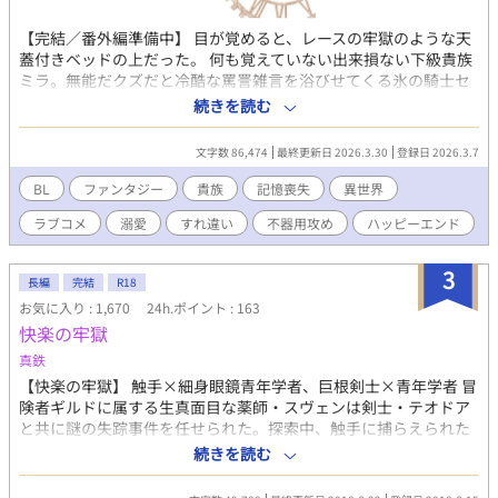
【完結／番外編準備中】 目が覚めると、レースの牢獄のような天
蓋付きベッドの上だった。 何も覚えていない出来損ない下級貴族
ミラ。無能だクズだと冷酷な罵詈雑言を浴びせてくる氷の騎士セ
ティアス。 記憶喪失から始まる、２人のファンタジー貴族ラブコ
続きを読む
メディ。 ---------- ※注） かっこいい攻はいません。 タイトル通り
そのうち号泣しますのでご注意！ 貴族描写は緩い目で雰囲気だけ
文字数 86,474
最終更新日 2026.3.30
登録日 2026.3.7
お読みいただけると幸いです。 ハッピーエンドです。 激重感情を
こじらせた攻→受な関係がお好きな同志の方、どうぞよろしくお
BL
ファンタジー
貴族
記憶喪失
異世界
願いします！ 全16話 完結済み 他サイトにも同作品を投稿してい
ラブコメ
溺愛
すれ違い
不器用攻め
ハッピーエンド
ます。 様子を見ながらそのうち統合するかもしれません。 初めて
の一次創作でまだよく分かっておらず、何かおかしなことをしで
かしていたら申し訳ないです！ ---------- 追記：読んでくださった
3
長編
完結
R18
皆さま、本当にどうもありがとうございました！！ 完結しました
お気に入り : 1,670
24h.ポイント : 163
が回収しきれていないエピソードが私の中でいくつかあるので
快楽の牢獄
笑、後日番外編をアップしたいなと現在準備中です。 詳しい更新
日まだ未定ですが、もしよろしかったらゼヒまた覗いてやってく
真鉄
ださいねー！
【快楽の牢獄】 触手×細身眼鏡青年学者、巨根剣士×青年学者 冒
険者ギルドに属する生真面目な薬師・スヴェンは剣士・テオドア
と共に謎の失踪事件を任せられた。探索中、触手に捕らえられた
スヴェンは、テオドアに助けられたものの身体に淫靡な変調をき
続きを読む
たしてしまう。 触手/媚薬/尿道責め/結腸責め/潮吹き 【闘争か逃
走か】 おっさん二人×眼鏡細身学者 媚薬レイプ、筋肉髭剣士×眼