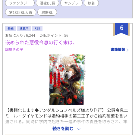
ファンタジー
濃密BL賞
ヤンデレ
執着
を、犬猫を欲しがるみたいに国王に強請って譲り受け、幼児の頃
から自分だけのものになるよう洗脳した。 王族の血が一滴も入っ
第13回BL大賞
濃密BL
ていないのに王族に加えられている卑しい血として、役立たずだ
と虐げられるフェレルは、唯一の味方だと信じて義兄を慕う。
6
義兄を密かに思うフェレルは、婚約者をあてがわれて絶望した。
長編
連載中
R18
捨てられる恐怖に、ヴァルグードへの依存をより強くする。 褥
お気に入り : 6,244
24h.ポイント : 56
教育で辱めを受け、淫乱だと罵られる。 勉強部屋に拘束され鞭
嵌められた悪役令息の行く末は、
で叩かれ、吊るされたまま放置され絶望していたところ、ヴァル
珈琲きの子
書籍情報
グードがやってきて無理矢理犯され、苦痛に泣き叫ぶ。 淫乱な
フェレルにはぴったりな約割だとヴァルグードの男妾という役目
を貰い、無能な自分も義兄の役に立てるのだと、喜んで役目を全
うする。 男妾とは名ばかりの性奴隷生活だった。 異常なまで
にフェレルに執着するヴァルグードに、閉じ込められ人間の尊厳
を奪われて、家畜以下に落とされ、義兄専用の性具として調教さ
れて、苦痛を伴う暴力的な快楽に溺れ、心も体も壊されていく。
ヴァルグードの謀略で国王が殺され、義兄が王になる戴冠式で
公衆の面前で辱められ、魂を殺されて、自ら義兄の用意した檻に
入っていく。 人間でも家畜でもない性具として調教されて淫ら
に狂い、義兄を盲信した。 妹の代役で花嫁を務め結婚式を終
【書籍化します◆アンダルシュノベルズ様より刊行】 公爵令息エ
え、初夜の寝室に連れ込まれてフェレルは妹と交換され義兄の本
ミール・ダイヤモンドは婚約相手の第二王子から婚約破棄を言い
当の花嫁になったのだと知らされる。 壊され、犯されて、死に
渡される。同時に学内で起きた一連の事件の責任を取らされ、牢
たいと願う。ヴァルグードは狂愛が故に一緒に死のう、永遠に一
獄へと収容された。 一ヶ月も経たずに相手を挿げ替えて行われた
続きを読む
緒だと約束され、死んでも終わらない地獄の中で幸せだとフェレ
第二王子の結婚式。他国からの参列者は首をかしげる。その中で