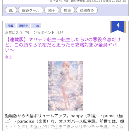
文字数 49,788
最終更新日 2018.6.22
登録日 2018.6.15
鏡細身学者 後遺症が残る中、ギルドマスターと依頼主に呼び出さ
れたスヴェンはサンプルとして所持していたメイテイカズラの媚
BL
眼鏡クール
触手
媚薬
結腸責め
薬を見つけられてしまう。 媚薬/レイプ/潮吹き/結腸責め
4
長編
連載中
R18
お気に入り : 79
24h.ポイント : 156
【連載版】ヤリチン転生〜転生したらΩの悪役令息だけ
ど、この顔なら余裕だと思ったら攻略対象が全員ヤバ
い〜
水主
短編版から大幅ボリュームアップ。happy（幸福）・prime（極
上）・paradise（楽園）な、オメガバース転生譚。前世では、顔
とノリと押しの強さだけで生きてきたヤリチンチャラ男。そんな