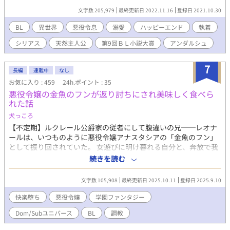
ルは啼いて悦んだ。 ―――――― 無断転載禁止、二次利用禁止、
も帝国の皇太子シグヴァルトはエミールの姿が見えないことに不
AI学習禁止 リンク貼っての紹介や感想はOK
文字数 205,979
最終更新日 2022.11.16
登録日 2021.10.30
信感を抱いた。そして皇太子は祝いの席でこう問うた。 「殿下の
横においでになるのはどなたですか？」と。 帝国皇太子のシグヴ
BL
異世界
悪役令息
溺愛
ハッピーエンド
執着
ァルトと、悪役令息に仕立て上げられたエミールのこれからにつ
シリアス
天然主人公
第9回ＢＬ小説大賞
アンダルシュ
いて。 【タンザナイト王国編】完結 【アレクサンドライト帝国
編】完結 【精霊使い編】連載中 ※web連載時と書籍では多少設定
が変わっている点があります。
7
長編
連載中
なし
お気に入り : 459
24h.ポイント : 35
悪役令嬢の金魚のフンが返り討ちにされ美味しく食べら
れた話
犬っころ
【不定期】ルクレール公爵家の従者にして腹違いの兄──レオナ
ールは、いつものように悪役令嬢アナスタシアの「金魚のフン」
として振り回されていた。 女遊びに明け暮れる自分と、奔放で我
儘なアナスタシア。主従でありながら似た者同士の二人は、見事
続きを読む
に逆らうもの無しの悪役として君臨していた。 だが、第二王子ヴ
ィルフリートが庇護する元平民の光魔法使い・エマの存在が、す
文字数 105,908
最終更新日 2025.10.11
登録日 2025.9.10
べてを狂わせる。 ヴォルフリートの寵愛を受けるエマへ嫉妬に駆
られたアナスタシアが「始末してこい」と命じ、渋々エマの部屋
快楽堕ち
悪役令嬢
学園ファンタジー
へ忍び込むレオナール。 そこで彼を待っていたのは、王子自らエ
Dom/Subユニバース
BL
調教
マを餌にレオナールをおびき寄せるためだけの仕掛けた甘美で残
酷な罠だった。 逃げ場はなく、理性も削がれていく。 王子の命令