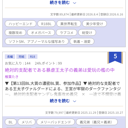
彼が転生したのは、貴族たちが通うR18BLゲーム『運命錯綜ジュ
続きを読む
エル学園』の世界だった。 しかも役どころは、主人公の恋路を邪
魔する悪役令息ミリアム・サファイア。ピンク髪の美少年Ω。前世
文字数 89,874
最終更新日 2026.8.4
登録日 2026.6.16
とは真逆、“抱かれる側”としての人生が始まる。 だが、前世の記
憶を取り戻したその日から、世界は少しずつ歪み始める。 主人公
ハッピーエンド
R18BL
異世界転生
美少年受け
セオドール・パール。 氷の第一王子ルクス・ダイヤモンド。 紅髪
複数攻め
オメガバース
ラブコメ
総受け
の星術師アステル・ルビー。 寡黙な騎士レオン・エメラルド。 そ
して、まだ見ぬ隠れキャラたち。 宝石の名を持つ美形たちに囲ま
ソフトSM、アブノーマルな描写あり
執着・溺愛
れながらも、空気を読まず、欲望に忠実に突き進む悪役令息ミリ
アム。 これは、本人だけがやたら楽しそうなまま、愛と執着と狂
5
気のど真ん中へ突っ込んでいく、異世界転生BLコメディ。 ……
長編
完結
R18
あ、間違えた。 prime（極上）じゃなくて、prison（牢獄）だっ
お気に入り : 144
24h.ポイント : 99
た。えへっ。 【短編版からの変更点】 隠れキャラ登場、そしてラ
絶対的支配者である暴虐王太子の義弟は愛玩の檻の中
スボスの正体判明。Rシーンも大幅増量。 本編では語られなかっ
椎葉たき
た、「なぜ彼が悪役令息になったのか」という過去。 監禁されて
いることにも気づかぬまま、溺愛され続ける“その後”の未来ま
▼【第13回BL大賞の濃密BL賞、参加作品】▼ 絶対的な支配者で
で。 甘さと狂気が溶け合う、 HPP（Happy・Prime・Prison）エ
ある王太子ヴァルグードによる、王宮が牢獄のダークファンタジ
ンドをお楽しみください。
ー。 絶対的支配者ヤンデレ鬼畜攻め義兄 ✕ 一途で不憫受け義
弟 CP固定、両想い、軟禁、倫理観なし 調教、言葉責め、乳首責
続きを読む
め、鞭打ち、中出し、メス堕ち、ほぼ性奴隷 濡れ場シーンは
「◆」マーク 処刑シーンから始まりますが、巻き戻りものではあ
文字数 79,997
最終更新日 2025.11.29
登録日 2025.10.27
りません。エピローグは物語の結末です。 絶対悪を書きたいがた
めに書き始めました。メリーバッドエンドです。 あらすじ： 義兄
BL
メリバ
メリーバッドエンド
義兄弟（義兄×義弟）
ヴァルグードが、王族の血が一滴も入っていない義弟フェレル