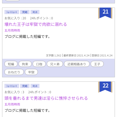
21
ｼｮｰﾄｼｮｰﾄ
完結
R18
お気に入り : 20
24h.ポイント : 0
壊れた王子は牢獄で肉欲に溺れる
五月雨時雨
ブログに掲載した短編です。
文字数 1,562
最終更新日 2021.4.24
登録日 2021.4.24
短編
拘束
口枷
兄×弟
近親相姦あり
王子
おねだり
牢獄
22
ｼｮｰﾄｼｮｰﾄ
完結
R18
お気に入り : 3
24h.ポイント : 0
頭を垂れるまで男達は淫らに憔悴させられる
五月雨時雨
ブログに掲載した短編です。