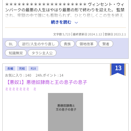
＊＊＊＊＊＊＊＊＊＊＊＊＊＊＊＊＊＊＊＊ ヴィンセント・ウィ
ンバークの最悪の人生はやはり最悪の形で終わりを迎えた。 監禁
され、牢獄の中で誰にも看取られず、ひとり悲しくこの生を終え
る。 もう一度、やり直せたなら… そう思いながら遠のく意識に身
続きを読む
をゆだね…… 気が付くと「最悪」の始まりだった子ども時代に逆
行していた。 逆行したヴィンセントは今回こそ、後悔のない人生
文字数 5,723
最終更新日 2024.1.12
登録日 2023.2.1
を送ることを固く決意し二度目となる新たな人生を歩み始めた。
自分の最悪だった人生を回収していく過程で、逆行前には得られ
BL
逆行/人生のやり直し
貴族
領地改革
賢者
なかった多くの大事な人と出会う。 孤独だったヴィンセントにと
知識無双
タラシ主人公
って、とても貴重でありがたい存在。 しかし彼らは口をそろえて
こう言うのだ 「君は稀代のたらしだね。」 ほのかにＢＬが漂う、
逆行やり直し系ファンタジー！ よろしくお願い致します！！ ＊＊
13
長編
完結
R18
＊＊＊＊＊＊＊＊＊＊＊＊＊＊＊＊＊＊
お気に入り : 140
24h.ポイント : 14
【悪奴1】悪徳奴隷商と王の息子の息子
ミミミミミミミ ミ