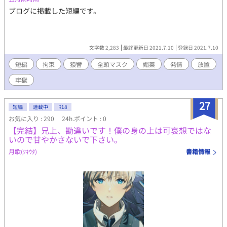
ブログに掲載した短編です。
文字数 2,283
最終更新日 2021.7.10
登録日 2021.7.10
短編
拘束
猿轡
全頭マスク
媚薬
発情
放置
牢獄
27
短編
連載中
R18
お気に入り : 290
24h.ポイント : 0
【完結】兄上、勘違いです！僕の身の上は可哀想ではな
いので甘やかさないで下さい。
月歌(ﾂｷｳﾀ)
書籍情報