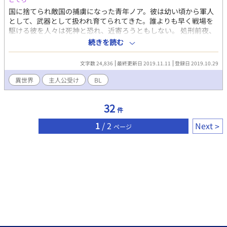
国に捨てられ敵国の捕虜になった青年ノア。彼は幼い頃から軍人
として、武器として扱われ育てられてきた。誰よりも早く戦場を
駆ける彼を人々は死神と恐れ、近寄ろうともしない。 処刑前夜、
牢獄の中で襲われそうになるノアを助けたのは敵国の狂犬ことセ
続きを読む
オ・アーノルドだった。セオはノアを使用人として引き取りあろ
う事か幸せにしてみせると宣言。 ｢俺の傍に仕えるなら一生可愛
文字数 24,836
最終更新日 2019.11.11
登録日 2019.10.29
がってやる｣｢荒手の嫌がらせですか｣ 人として生きてこなかった
ノアの第二の人生は狂犬辺境伯のお世話係！？
異世界
主人公受け
BL
32
件
1
/ 2
Next
ページ