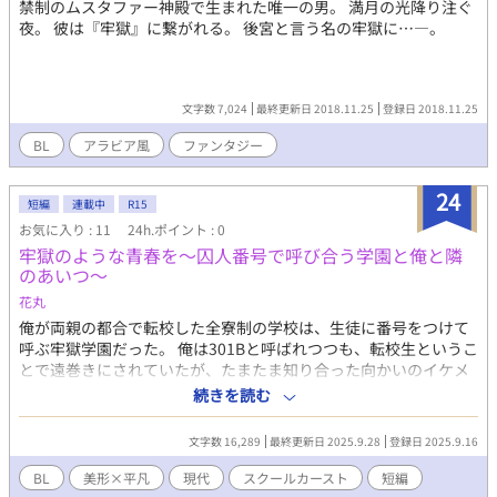
禁制のムスタファー神殿で生まれた唯一の男。 満月の光降り注ぐ
夜。 彼は『牢獄』に繋がれる。 後宮と言う名の牢獄に…―。
文字数 7,024
最終更新日 2018.11.25
登録日 2018.11.25
BL
アラビア風
ファンタジー
24
短編
連載中
R15
お気に入り : 11
24h.ポイント : 0
牢獄のような青春を〜囚人番号で呼び合う学園と俺と隣
のあいつ〜
花丸
俺が両親の都合で転校した全寮制の学校は、生徒に番号をつけて
呼ぶ牢獄学園だった。 俺は301Bと呼ばれつつも、転校生というこ
とで遠巻きにされていたが、たまたま知り合った向かいのイケメ
ン325Aと意気投合した。次第にこの学園はもともとこうではな
続きを読む
く、ある男が入学してきてから変貌したことを知り……。 綺麗で
面倒見はいいが自分のことを話さないイケメン。 帰ってこない同
文字数 16,289
最終更新日 2025.9.28
登録日 2025.9.16
室の同級生。 毎夜行われるミサと呼ばれる何か。 特権階級と呼ば
れる生徒たちの存在。 俺は無事にここから卒業できるのか……。
BL
美形×平凡
現代
スクールカースト
短編
向かいの部屋のイケメン✖️平凡ぼっち主人公。主人公が受けで、