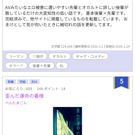
AVみたいなエロ被害に遭いやすい先輩とオカルトに詳しい後輩が
致しているだけの大変知性の低い話です。 基本後輩×先輩です。
完結済みで、他サイトに掲載しているものを転載しています。 お
まけとして気が向いたときに細切れの話を更新してます。
文字数 224,086
最終更新日 2026.3.2
登録日 2026.1.24
リーマン
♡喘ぎ
オカルト
ギャグ・コメディ
ホラー？
後輩×先輩
BL
5
長編
完結
R18
お気に入り : 609
24h.ポイント : 14
歪んだ運命の番様
ぺんたまごん