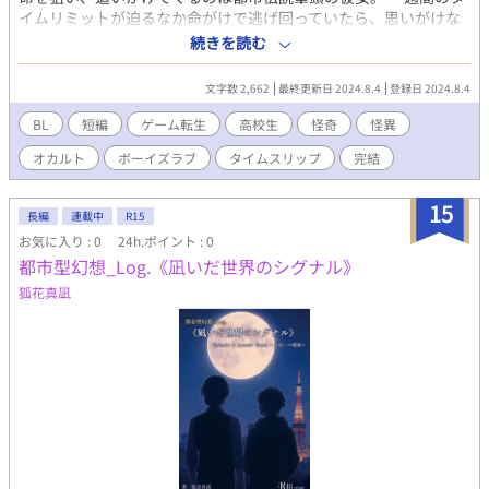
イムリミットが迫るなか命がけで逃げ回っていたら、思いがけな
い派生的な存在に遭遇して・・・。 ゲーム転生もののホラーチッ
続きを読む
クなBL小説です。 これの長編小説版は電子書籍で販売中。 詳細を
知れるリンクは↓にあります。
文字数 2,662
最終更新日 2024.8.4
登録日 2024.8.4
BL
短編
ゲーム転生
高校生
怪奇
怪異
オカルト
ボーイズラブ
タイムスリップ
完結
15
長編
連載中
R15
お気に入り : 0
24h.ポイント : 0
都市型幻想_Log.《凪いだ世界のシグナル》
狐花真凪