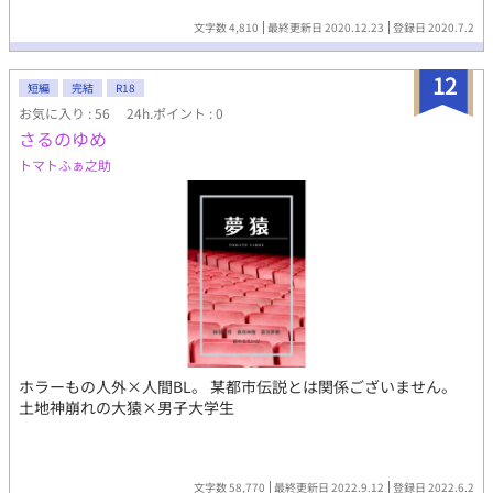
文字数 4,810
最終更新日 2020.12.23
登録日 2020.7.2
12
短編
完結
R18
お気に入り : 56
24h.ポイント : 0
さるのゆめ
トマトふぁ之助
ホラーもの人外×人間BL。 某都市伝説とは関係ございません。
土地神崩れの大猿×男子大学生
文字数 58,770
最終更新日 2022.9.12
登録日 2022.6.2