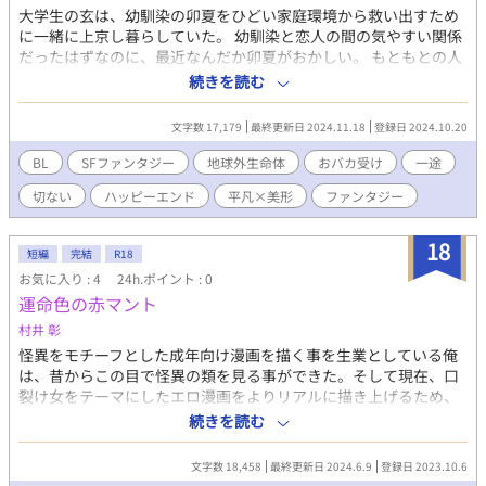
大学生の玄は、幼馴染の卯夏をひどい家庭環境から救い出すため
に一緒に上京し暮らしていた。 幼馴染と恋人の間の気やすい関係
だったはずなのに、最近なんだか卯夏がおかしい。 もともとの人
目を惹く容姿にますます磨きがかかって、しかもエロくなってな
続きを読む
いか！？ 都市伝説なんて、全く信じていなかったけれど、これは
──。 迫る危機から二人は無事に逃げ切ることができるのか？ Ｓ
文字数 17,179
最終更新日 2024.11.18
登録日 2024.10.20
ＦファンタジーＢＬです。 Amazon kindleで出版したBL小説集に
掲載した作品の試し読み部分です。 長めに掲載しますので楽しん
BL
SFファンタジー
地球外生命体
おバカ受け
一途
でいただけると思います。 一部非掲載となる部分があります。全
切ない
ハッピーエンド
平凡×美形
ファンタジー
編はAmazon kindleでお読みいただけます。 kindle unlimited対
応です。よろしくお願いします。 Amazon kindle
https://www.amazon.co.jp/dp/B0DJS5H354
18
短編
完結
R18
お気に入り : 4
24h.ポイント : 0
運命色の赤マント
村井 彰
怪異をモチーフとした成年向け漫画を描く事を生業としている俺
は、昔からこの目で怪異の類を見る事ができた。そして現在、口
裂け女をテーマにしたエロ漫画をよりリアルに描き上げるため、
俺は本物の口裂け女を探していた。彼女をお持ち帰りして、その
続きを読む
経験を漫画にするためである。 だがしかし、俺が実際に遭遇した
のは、都市伝説の怪人・赤マントだった。しかもその怪人は、や
文字数 18,458
最終更新日 2024.6.9
登録日 2023.10.6
けにヘタレな性格のイケメンで……