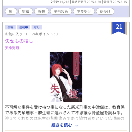
文字数 14,215
最終更新日 2025.6.20
登録日 2025.6.15
のレイジ君、ちゃんと言ってごらん｣ ｢可愛い、可愛い、僕の弟｣
すぐに見つけ出されて、過激なお仕置きをされて、自暴自棄にな
BL
短編
近親
美形攻め
不良受け
総受け
りかけていたところへ…… ｢二人とも、また、レイジをいじめて
るの？｣ ■？×不良次男←←←←美形父+美形長男 ■表紙イラスト
21
は[ジュエルセイバーFREE]様のフリーコンテンツを利用していま
長編
連載中
なし
す http://www.jewel-s.jp/
お気に入り : 1
24h.ポイント : 0
失せもの捜し
天傘海月
不可解な事件を受け持つ事になった新米刑事の中津傑は、教育係
である先輩刑事・麻生環に連れられて不思議な骨董屋を訪ねる。
迎えてくれたのは麻生の昔馴染みであり協力者だという仏頂面の
店主・唐木田悠真と和装の青年・アヤだった。 自由過ぎる先輩と
続きを読む
口の悪い店主、マイペースな従業員に振り回される傑だが、知ら