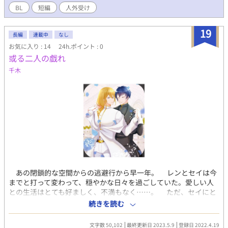
BL
短編
人外受け
19
長編
連載中
なし
お気に入り : 14
24h.ポイント : 0
或る二人の戯れ
千木
あの閉鎖的な空間からの逃避行から早一年。 レンとセイは今
までと打って変わって、穏やかな日々を過ごしていた。愛しい人
との生活はとても好ましく、不満もなく……。 ただ、セイにと
って、ただ一つ。ほんの少し不服に思うことを除いては。 そん
続きを読む
なある日、この街のある都市伝説を耳にする。なんでも願いを叶
えてくれる魔法使いと、その屋敷を取り囲む森と、そこに彷徨く
文字数 50,102
最終更新日 2023.5.9
登録日 2022.4.19