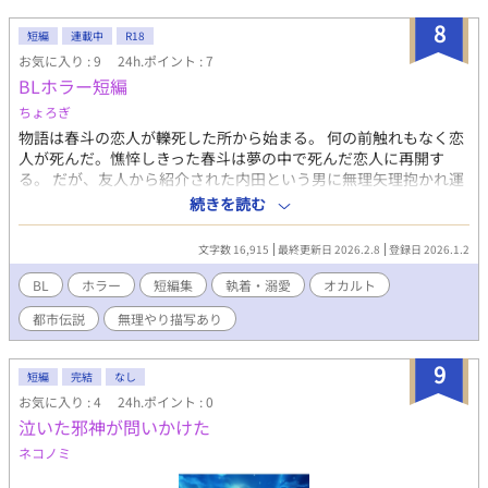
ててでも結ばれようとするという。
8
短編
連載中
R18
お気に入り : 9
24h.ポイント : 7
BLホラー短編
ちょろぎ
物語は春斗の恋人が轢死した所から始まる。 何の前触れもなく恋
人が死んだ。憔悴しきった春斗は夢の中で死んだ恋人に再開す
る。 だが、友人から紹介された内田という男に無理矢理抱かれ運
命は変わってしまった。 ライトなBLホラー。不定期更新。※は
続きを読む
R18 攻→内田
文字数 16,915
最終更新日 2026.2.8
登録日 2026.1.2
BL
ホラー
短編集
執着・溺愛
オカルト
都市伝説
無理やり描写あり
9
短編
完結
なし
お気に入り : 4
24h.ポイント : 0
泣いた邪神が問いかけた
ネコノミ