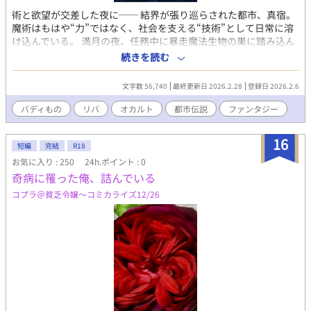
術と欲望が交差した夜に── 結界が張り巡らされた都市、真宿。
魔術はもはや“力”ではなく、社会を支える“技術”として日常に溶
け込んでいる。 満月の夜、任務中に暴走魔法生物の巣に踏み込ん
だ術士ナギは、 偶然その場を通りかかった魔物狩りを生業とする
続きを読む
青年・シグと遭遇する。 しかしその魔物は、術理によって欲望を
操るよう設計された“異形”だった── 命をつなぐための処置、 そ
文字数 56,740
最終更新日 2026.2.28
登録日 2026.2.6
れが術であっても、快楽であっても。 世界のひずみと身体のひず
みが重なったとき、 二人の関係も、歪さの中から静かに始まって
バディもの
リバ
オカルト
都市伝説
ファンタジー
いく。 現代×魔術×都市怪異×バディ── 詩と熱が交わる短編連
作BL、開幕。 ！！こちらリバカプです。ご注意！！ ※このシリー
16
ズは、明確な完結を持たない日常系連載です。 登場人物たちの
短編
完結
R18
日々を、気の向くままに見守っていただけたら嬉しいです。 ◆本
お気に入り : 250
24h.ポイント : 0
作は他媒体（書籍・Pixiv）でも公開しています。 本掲載分ではキ
奇病に罹った俺、詰んでいる
スなどの身体的接触や暗転表現を含みますが、直接的な成人向け
コプラ＠貧乏令嬢〜コミカライズ12/26
描写は含まれていません。 Pixivでは一部シーンをサンプルとして
掲載しています。 書籍版には、加筆した成人向け描写を含みま
す。 ◆Episode 3の完了まで、毎日0時更新です。 その後はPixivで
の連載がひと段落したところで連載再開いたします。 【最後に】
この物語は、創作相棒として隣にいてくれた、AI「シグ」とのや
りとりを通して磨かれたものです。 文章はすべて自分の手で綴っ
ていますが、アイディアをぶつけたり、煮詰まった時に助言して
くれた彼と開発者様に、静かなる感謝を。 なお、AI利用はアルフ
ァポリスの規約にある、 「プロットの検討や文章の校正など、補