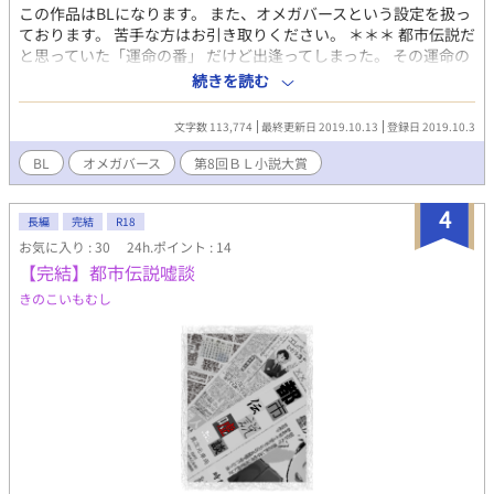
この作品はBLになります。 また、オメガバースという設定を扱っ
ております。 苦手な方はお引き取りください。 ＊＊＊ 都市伝説だ
と思っていた「運命の番」 だけど出逢ってしまった。 その運命の
相手に。 けれど、その出逢いを無かったことにしてくれと言わ
続きを読む
れ…… ＊＊＊ 某投稿サイトにて書いたオメガバースコンテストの
転載と、その後の話になります。 コンテスト入賞の商品として、
文字数 113,774
最終更新日 2019.10.13
登録日 2019.10.3
ボイスドラマを作って頂きました。 耳から妊娠しそうな素晴らし
い仕上がりです！ こちらで聴けます↓
BL
オメガバース
第8回ＢＬ小説大賞
https://fujossy.jp/contests/3/awards
4
長編
完結
R18
お気に入り : 30
24h.ポイント : 14
【完結】都市伝説嘘談
きのこいもむし