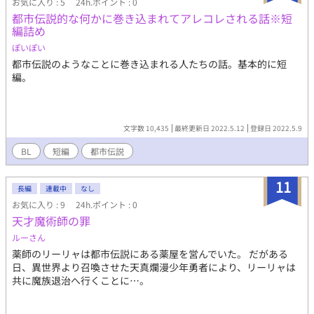
お気に入り : 5
24h.ポイント : 0
都市伝説的な何かに巻き込まれてアレコレされる話※短
編詰め
ぽいぽい
都市伝説のようなことに巻き込まれる人たちの話。基本的に短
編。
文字数 10,435
最終更新日 2022.5.12
登録日 2022.5.9
BL
短編
都市伝説
11
長編
連載中
なし
お気に入り : 9
24h.ポイント : 0
天才魔術師の罪
ルーさん
薬師のリーリャは都市伝説にある薬屋を営んでいた。 だがある
日、異世界より召喚させた天真爛漫少年勇者により、リーリャは
共に魔族退治へ行くことに…。