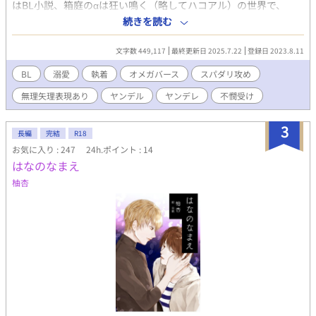
はBL小説、箱庭のαは狂い鳴く（略してハコアル）の世界で、
『青島陸は京極という最低最悪なスパダリ上位αの手によって、Ω
続きを読む
にされて溺愛されてお城での生活を余儀なくされてしまうの
よ！』らしい。 いや、コンちゃん、ツッコミどころ満載なんだけ
文字数 449,117
最終更新日 2025.7.22
登録日 2023.8.11
ど？ 最低最悪なスパダリって何？スパダリって最高なんじゃない
の？ だいたい、ビッチングなんて都市伝説だよ？ 溺愛って…… ハ
BL
溺愛
執着
オメガバース
スパダリ攻め
ピエンなのかメリバなの？
無理矢理表現あり
ヤンデル
ヤンデレ
不憫受け
〜〜〜〜〜〜〜〜〜〜〜〜〜〜〜〜〜〜 αがビッチングされてΩに
なるという、n番煎じの話です。 ただ、簡単には堕ちません。 Ω
にさせられたαと、αだった陸をΩに書き換えてでも番にしたかっ
3
長編
完結
R18
たαの攻防戦（無邪気な頃から泥沼まで）です 攻め様は孤高の最
お気に入り : 247
24h.ポイント : 14
上位αでしたが、受けに出会い恋愛童貞感漂う俺様αになります。
はなのなまえ
（ﾅﾝｼﾞｬｿﾘｬ） ただ、後半にむけてヤンデレメーカー（受け）によ
ってかなりヤバイαになってしまうので、独裁者が苦手な方はご注
柚杏
意下さい なお、出てくるαは基本クズです。 前半はホカホカ？し
ていますが後半になってくるとクズばかりなので、読者様のキャ
パに応じて途中退出してください。 64話位から、闇が深くなりま
す。 100話過ぎると救いが見えません。（一応、パピエン） 読者
様のキャパに応じて途中退出してください。（大事な事なので二
回言います！） そんなのでも良いよというもの好きな方、お気に
入り登録、お願いいたしますm(_ _)m BL祭にエントリーしていま
す。投票してくださると飽きっぽい作者の継続の力の源になりま
すので、よろしくお願いいたします