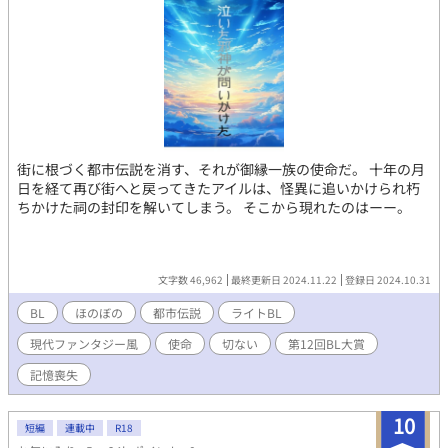
街に根づく都市伝説を消す、それが御縁一族の使命だ。 十年の月
日を経て再び街へと戻ってきたアイルは、怪異に追いかけられ朽
ちかけた祠の封印を解いてしまう。 そこから現れたのはーー。
文字数 46,962
最終更新日 2024.11.22
登録日 2024.10.31
BL
ほのぼの
都市伝説
ライトBL
現代ファンタジー風
使命
切ない
第12回BL大賞
記憶喪失
10
短編
連載中
R18