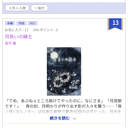
人外×人間
♡喘ぎ
13
長編
完結
R15
お気に入り : 17
24h.ポイント : 0
月負いの縁士
兎守 優
「てめ、あぶねぇところ助けてやったのに、なにさま」 「月見郁
です！」 宵の刻、月明かりが作り出す影が人々を襲う──「夜
ノ怪<ヨルノケ>」は伝承の産物で都市伝説のはずだった。月光を
覆う化け物──「月喰い<ツキクイ>」と彼らは呼ばれ、襲われた
続きを読む
者は日光に耐性が低くなり、昼行性動物としての特性が弱まり、
衰弱していく奇病「陽退症<ようたいしょう>」を患うとして、密