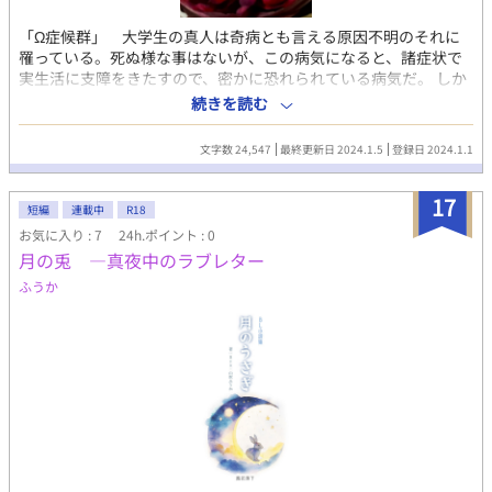
助的な利用」の範囲です。上記の通り本文は作者本人が綴ってお
ります。
「Ω症候群」 大学生の真人は奇病とも言える原因不明のそれに
罹っている。死ぬ様な事はないが、この病気になると、諸症状で
実生活に支障をきたすので、密かに恐れられている病気だ。 しか
も症状がまるで腐女子で人気のファンタジー、オメガバースのΩ
続きを読む
の様な症状に似ているせいで、症例は少ないものの、医療者の間
でもそう呼ばれる様になっている。 一部では都市伝説扱いになっ
文字数 24,547
最終更新日 2024.1.5
登録日 2024.1.1
ているこの奇病は現実のもので、実際の患者は風評被害を恐れて
罹患していると公表出来ない事が問題視されている。 真人は腐女
17
子の姉の積極的なフォローの元、密やかに症状を隠蔽して生活す
短編
連載中
R18
るのに成功していた。 そんな真人の変化に違和感を持ち始めた親
お気に入り : 7
24h.ポイント : 0
友の翔太との関係性の変化を描く、性愛の物語。
月の兎 ―真夜中のラブレター
ふうか