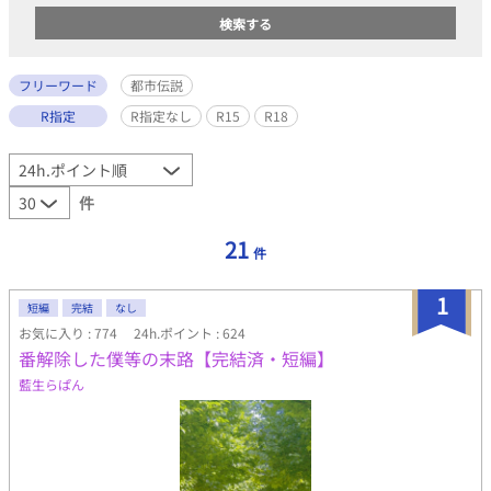
フリーワード
都市伝説
R指定
R指定なし
R15
R18
件
21
件
1
短編
完結
なし
お気に入り : 774
24h.ポイント : 624
番解除した僕等の末路【完結済・短編】
藍生らぱん