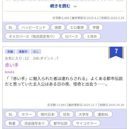
賀高校には教育用としてのΩが集められており、生徒たちに教育
続きを読む
として一か月に一度は性行為をなすことを推奨している。三井優
人も教師にせっつかれない程度にその保健学習室へと足を運び、
文字数 8,480
最終更新日 2020.4.2
登録日 2020.3.29
どうにかΩを満足させαらしく振舞う日々を送っていた。 しかし
αとΩの吐息が混じり合うその保健学習室で、Ωではなく三井優人
BL
ハッピーエンド
溺愛
エロ重視
学園
に熱い視線を送る男が居た。それは世界屈指の永塚財閥の御曹
オメガバース（独自設定有り）
Ωバース
Ｓ攻め
司、永塚透である。しきりに関係を持とうとしてくる透を躱しな
がらも、優人は徐々に追い詰められていく……！ ～オメガバース
の世界観について～ オメガバースの世界には通常の男女の性別の
7
長編
連載中
なし
他にα、β、Ωの性別がつけられます。 Ωとして産まれると男性で
お気に入り : 12
24h.ポイント : 7
も直腸奥に子宮の代わりとなるものが形成され妊娠出来るのが最
赤い手
大の特徴です。 α…人口の10％ほどを占める、支配階級。容姿端
麗、頭脳明晰、運動神経抜群とスパダリ的ポジション。 β…人口
kouta
の90％ほどを占める、一般的な人々。ほとんどのβはβと結婚しβ
「『赤い手』に魅入られた者は連れらされる」 よくある都市伝説
の子をなす。 Ω…人口1％未満の希少種。成熟すると3ケ月に1度発
だと思っていた主人公はある日の夜、怪奇と出会う――。
情期に突入し、強い性衝動に駆られるとともにパートナー、特にα
を誘引するためのフェロモンを出す。そのフェロモンは強力で時
に理性をも失わせ事件に発展するため、Ωとαは興奮を抑える薬の
携帯が義務付けられている。発情期という不安定な時期を迎える
文字数 13,983
最終更新日 2025.11.7
登録日 2025.10.30
ために社会的地位は圧倒的に低く、Ωと分かった時点で自殺する
ものもいる。 番…発情期のΩのうなじをαが噛むと、それ以降その
BL
ホラー
現代日本
狂気
大学生
濃密BL
Ωが出すフェロモンはそのαだけを誘引するようになる。『運命の
執着
流血描写あり
都市伝説
サイコホラー
番』という都市伝説があり、その2人はお互いに気付くと全てを捨