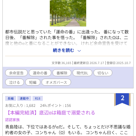
都市伝説だと思っていた「運命の番」に出逢った。 番になって数
日後、「番解除」された事を悟った。 「番解除」されたΩは、二
度と他のαと番になることができない。 けれど余命宣告を受けて
いた僕にとっては都合が良かった。 ＊＊様々な形での応援ありが
続きを読む
とうございます。＊＊
文字数 36,165
最終更新日 2026.7.17
登録日 2025.10.7
余命宣告
運命の番
番解除
現代BL
切ない
泣ける
短編
オメガバース
2
長編
連載中
R18
お気に入り : 1,682
24h.ポイント : 156
【本編完結済】底辺αは箱庭で溺愛される
認認家族
青島陸は、下位ではあるがαだ。そして、ちょっとだけ不思議な婚
約者の女の子、コンちゃん（Ω）もいる。 コンちゃん曰く、ここ