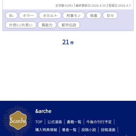
ずアヤに惹かれていく。
文字数 4,091
最終更新日 2026.4.10
登録日 2026.4.7
BL
ホラー
オカルト
刑事モノ
執着
甘々
片想い/片思い
異能力
都市伝説
21
件
&arche
TOP
公式漫画
書籍一覧
今後の刊行予定
購入特典情報
著者一覧
投稿小説
投稿漫画