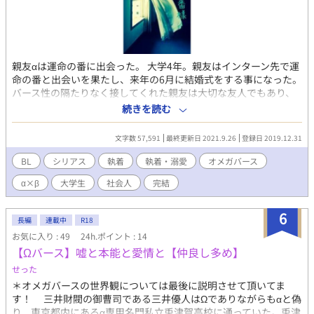
親友αは運命の番に出会った。 大学4年。親友はインターン先で運
命の番と出会いを果たし、来年の6月に結婚式をする事になった。
バース性の隔たりなく接してくれた親友は大切な友人でもあり、
唯一の思い人であった。 思いも伝える事が出来ず、大学の人気の
続きを読む
ないベンチで泣いていたら極上のαと言われる遊馬弓弦が『慰めて
あげる』と声をかけてくる。 俺は知らなかった。都市伝説として
文字数 57,591
最終更新日 2021.9.26
登録日 2019.12.31
ある噂がある事を。 αにずっと抱かれているとβの身体が変化し
て…… ≪登場人物≫ 松元雪雄(β) 遊馬弓弦(α) 雪雄に執着している
BL
シリアス
執着
執着・溺愛
オメガバース
暁飛翔(α) 雪雄の親友で片思いの相手 矢澤旭(Ω) 雪雄に助けられ、
α×β
大学生
社会人
完結
恩を感じている ※一般的なオメガバースの設定ですが、一部オリ
ジナル含んでおりますのでご理解下さい。 又、無理矢理、露骨表
現等あります。 フジョッシー、ムーンにも記載してますが、ちょ
6
長編
連載中
R18
こちょこ変えてます。
お気に入り : 49
24h.ポイント : 14
【Ωバース】嘘と本能と愛情と【仲良し多め】
せった
＊オメガバースの世界観については最後に説明させて頂いてま
す！ 三井財閥の御曹司である三井優人はΩでありながらもαと偽
り、東京都内にあるα専用名門私立兎津賀高校に通っていた。兎津