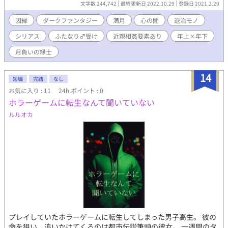
文字数 244,742
最終更新日 2022.10.29
登録日 2021.2.20
かに恐れられていた。 月夜のみ口が利ける「＂陽退症＂」を患
う、月見郁<つきみかおる>はバイトからの帰り道、月喰いと戦う
因縁
ダークファンタジー
満月
心の闇
退治モノ
青年・成清葉月<なるせはつき>と出会う。 成清は国家公認の自
シリアス
ふたなり♂受け
近親相姦要素あり
年上×年下
治組織──裏月<うらづき>一門で月喰いを退治する「影斬り<か
げきり>」として、特例措置により、帯刀や独自法の適用が許され
月負いの縁士
ていた。 「真っ暗でも目印になっていいですね、あなたの目っ
て」 罪証である、成清の紅染の瞳を郁は恐れない。彼を月喰い
14
との戦いに巻き込んでしまったと自責の念から成清は、裏月第三
短編
完結
なし
位・弥生の立華陽惟<たちばなはるい>の元へ連れていく。 「私の
お気に入り : 11
24h.ポイント : 0
目をじっと見つめていてくださいね」 重度の陽退症で病床に伏
ホラーゲームに転生なんて聞いていない
せる彼は、人の意図や未来を見通す不思議な力を持っていた。人
ルルオカ
離れした神通力を恐れ、誰も彼と目を合わせようとはしなかった
のだが、郁はそんな病に侵されていく透視の瞳を「美しい」との
ぞき込む。 断ち斬れぬ因縁と柵<しがらみ>の中で彼らは、這い
つくばり、もがき、求める声のする方へ手を伸ばす。 月喰いを
滅する宿命の血族・裏月<うらづき>十二門と月輪を覆う巨体・満
月食い<フルムーンイーター>との縁切り討伐譚。 罪と因縁の満
ち欠け、ダークファンタジーBL『月負いの縁士<えにし>』開幕。
プレイしていたホラーゲームに転生してしまった男子高生。 彼の
命を狙い、追いかけてくるのは都市伝説筆頭の彼女。 一週間のタ