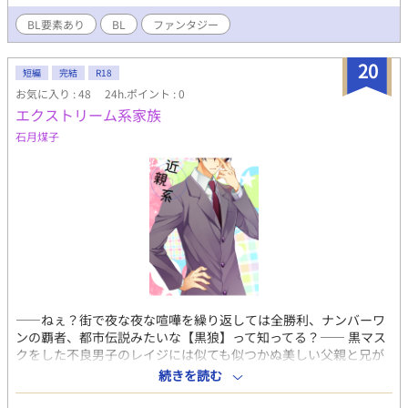
使い魔と、氷。ふわふわとしたその話の真偽に興味を示すレンだ
ったが、セイはーー。 平穏を過ごす二人の、ちょっとしたスリ
BL要素あり
BL
ファンタジー
ル。そして意図せず知った一つの真実。 ※背きの秘事の続きで
す。こちら単品でも読むことは可能です。
20
短編
完結
R18
お気に入り : 48
24h.ポイント : 0
エクストリーム系家族
石月煤子
――ねぇ？街で夜な夜な喧嘩を繰り返しては全勝利、ナンバーワ
ンの覇者、都市伝説みたいな【黒狼】って知ってる？―― 黒マス
クをした不良男子のレイジには似ても似つかぬ美しい父親と兄が
いた。 ｢夕食はボリュームのあるステーキにしますね｣ ｢レイジ、
続きを読む
次のボディソープはどの香りにしようか｣ 恐ろしく過保護な二人の
愛情に耐えられず、家出していたレイジだったが。 ｢お利口さん