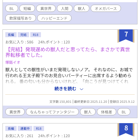
BL
短編
異世界
人間
獣人
オメガバース
飲尿描写あり
ハッピーエンド
7
長編
完結
R18
お気に入り : 586
24h.ポイント : 120
【完結】発現遅めの獣人だと思ってたら、まさかで異世
界転移者でした。
塚銛イオ
獣人としての獣性がいまだ発現しないノア。 それなのに、お城で
行われる王太子殿下のお見合いパーティーに出席するよう勧めら
れる。 番の匂いも分からないけれど、「向こうが見つけてくれ
る」と言われ参加したパーティーは凄い熱気の嵐。 匂いは分から
続きを読む
なくても息が詰まりそう、とばかりに会場から庭に出たノアはそ
こでパーティーに参加して酔っ払った男に絡まれてしまう。 そん
文字数 150,801
最終更新日 2025.11.20
登録日 2025.9.12
な窮地を助けてくれたのは、城の護衛騎士の１人、熊獣人のルー
ク。 お礼を言ってさようなら、と思ったのにパーティーが終わっ
異世界
なんちゃってファンタジー
獣人
体格差
BL
た後も、何故かルークとは頻繁に顔を合わせるようになる。 もし
かして、彼が番？なんて思っていたら王太子さまからの招待状が
8
届けられて…。 自分が猫獣人だと思っている異世界転移者があっ
長編
連載中
R18
という間に執着系の彼氏に番にされちゃうお話です。 すみませ
お気に入り : 261
24h.ポイント : 120