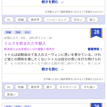
しまった。 ふたりはおたがいを探す旅に出る。 ハッピーエンドで
続きを読む
すが、まったく爽快な話ではありません。 レイプ、暴力の表現
が、あります。 ムーンライトノベルズにアップしていたものを、
文字数 6,277
最終更新日 2025.6.7
登録日 2025.6.6
加筆修正して載せています。 6/11 表紙を描きました。
BL
短編
異世界
ハッピーエンド
切ない
獣人
28
短編
完結
R18
お気に入り : 101
24h.ポイント : 14
ミルクを飲まれた牛獣人
斯波良久@出来損ないΩの猫獣人発売中
書籍情報
トトルは幼馴染みで友人のスーヴェンに思いを寄せている。けれ
ど彼との関係を壊したくないトトルは自分の思いを打ち明けられ
ず、もう何年も大きくなり続ける胸を隠し続けてきた。多くのオ
メガからアプローチを受け、沢山のベータをオメガにしてきたス
続きを読む
ーヴェンならいつかその中から番を選ぶことだろう。そう思った
トトルはいつか手が届かなくなるその日を待つことにした。けれ
文字数 12,903
最終更新日 2024.8.3
登録日 2024.8.3
どスーヴェンはなかなか番を選ぼうとはせず......
BL
短編
異世界
獣人
オメガバース
すれ違い
勘違い
29
長編
完結
R18