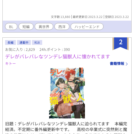
文字数 13,880
最終更新日 2023.3.22
登録日 2023.3.22
BL
短編
異世界
西洋
ハッピーエンド
2
長編
連載中
R18
お気に入り : 2,829
24h.ポイント : 390
デレがバレバレなツンデレ猫獣人に懐かれてます
キトー
書籍情報
旧題：デレがバレバレなツンデレ猫獣人に迫られてます 本編完
結済。不定期に番外編更新中です。 高校の卒業式に突然剣と魔