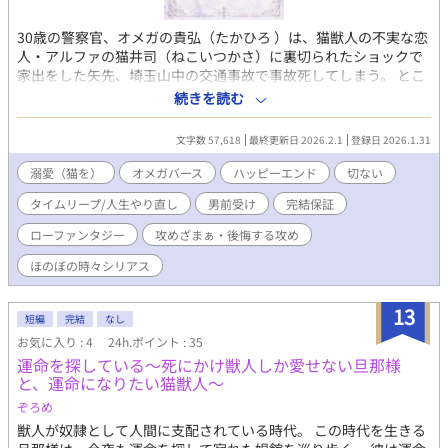
家の御曹司、ベンガル猫獣人Ω・レオン。 傲慢でわがままな彼
は、借金取りに追われた末に湊の家へ転がり込む。 家事もでき
30歳の警察官、オメガの貴弘（たかひろ ）は、猫獣人の不実な恋
ず、働きもせず、文句ばかり。 それなのに、湊に甘やかされるた
人・アルファの猫井司（ねこいつかさ）に裏切られたショックで
びレオンの孤独は少しずつほどけていく。 膝に乗る温もり。 喉を
家出をした矢先、埼玉山中の交通事故で事故死してしまう。 とこ
鳴らす癖。 優しさを知ってしまった猫は、もう独りには戻れな
ろが、気付けば猫井と出会う前に時間が戻っていた。 今度の人生
続きを読む
い。 けれど湊は誰にも執着しない。 だからこそレオンは、初め
では猫井に振り回されるのをやめようと決心するが……。 本編
て“選ばれたい”と願ってしまうのだった。
「理想の結婚 俺、犬とお見合いします」のスピンオフです。 全
文字数 57,618
最終更新日 2026.2.1
登録日 2026.1.31
く話が繋がっていないので、単体で問題なく読めます。 （本編の
コミカライズにつきましては、日頃より有難うございます）
溺愛（猫を）
オメガバース
ハッピーエンド
切ない
タイムリープ/人生やり直し
男前受け
完結保証
ローファンタジー
攻めざまぁ・後悔する攻め
ほのぼの時々シリアス
13
短編
完結
なし
お気に入り : 4
24h.ポイント : 35
運命を探している〜死にかけ獣人しか愛せない旦那様
と、運命になりたい猫獣人〜
ぞろめ
獣人が奴隷として人間に支配されている時代。 この時代を生きる