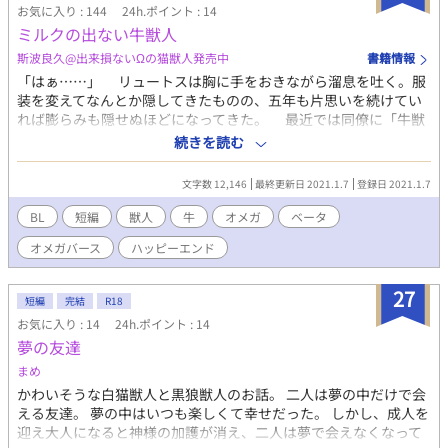
お気に入り : 144
24h.ポイント : 14
これ単品で読めます。
ミルクの出ない牛獣人
斯波良久@出来損ないΩの猫獣人発売中
書籍情報
「はぁ……」 リュートスは胸に手をおきながら溜息を吐く。服
装を変えてなんとか隠してきたものの、五年も片思いを続けてい
れば膨らみも隠せぬほどになってきた。 最近では同僚に「牛獣
人ってベータでもこんなに胸でかいのか？」と聞かれてしまうほ
続きを読む
ど。周りに比較対象がいないのをいいことに「ああ大変なんだ」
と流したが、年中胸が張っている牛獣人などほとんどいないだろ
文字数 12,146
最終更新日 2021.1.7
登録日 2021.1.7
う。そもそもリュートスのように成体になってもベータでいる者
自体が稀だ。 通常、牛獣人は群れで生活するため、単独で王都
BL
短編
獣人
牛
オメガ
ベータ
に出てくることはほぼない。あっても買い出し程度で棲み着くこ
オメガバース
ハッピーエンド
とはない。そんな種族である牛獣人のリュートスが王都にいる理
由はベータであることと関係していた。
27
短編
完結
R18
お気に入り : 14
24h.ポイント : 14
夢の友達
まめ
かわいそうな白猫獣人と黒狼獣人のお話。 二人は夢の中だけで会
える友達。 夢の中はいつも楽しくて幸せだった。 しかし、成人を
迎え大人になると神様の加護が消え、二人は夢で会えなくなって