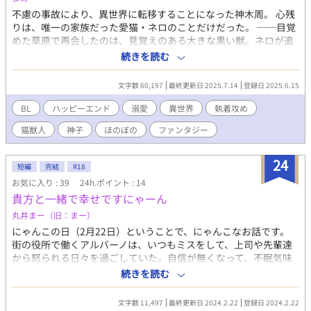
不慮の事故により、異世界に転移することになった神木周。 心残
りは、唯一の家族だった愛猫・ネロのことだけだった。 ──目覚
めた草原で再会したのは、見覚えのある大きな黒い獣。ネロが追
いかけてきてくれたのだ。 わからないことばかりの異世界だけ
続きを読む
ど、ネロがいるからきっと大丈夫。 少しずつ心をほどき、神に招
かれた世界で穏やかな毎日を楽しむ周たち。 しかし、そんな彼ら
文字数 60,197
最終更新日 2025.7.14
登録日 2025.6.15
に不穏な気配が忍び寄る―― 一人と一匹がいちゃいちゃしながら
紡ぐ、ほのぼの異世界BLファンタジー。 こんにちは異世界編 1-
BL
ハッピーエンド
溺愛
異世界
執着攻め
9 話 不穏の足音編 10-18話 首都編 19-28話 番──つがい編
猫獣人
神子
ほのぼの
ファンタジー
29話以降 全32話 執着溺愛猫獣人×気弱男子 他サイトにも掲載し
ています。
24
短編
完結
R18
お気に入り : 39
24h.ポイント : 14
貴方と一緒で幸せですにゃーん
丸井まー（旧：まー）
にゃんこの日（2月22日）ということで、にゃんこなお話です。
街の役所で働くアルバーノは、いつもミスをして、上司や先輩達
から怒られる日々を過ごしていた。自信が無くなって、不眠気味
になっているアルバーノの誕生日を、なにかと気にかけてくれて
続きを読む
いる隣人の猫獣人フェデーレが祝ってくれることになった。 自己
肯定感低め年下平凡人間✕美形年上猫獣人。 ※猫耳、猫尻尾付き
文字数 11,497
最終更新日 2024.2.22
登録日 2024.2.22
の獣人スタイルです。 ※ムーンライトノベルズさんでも公開して