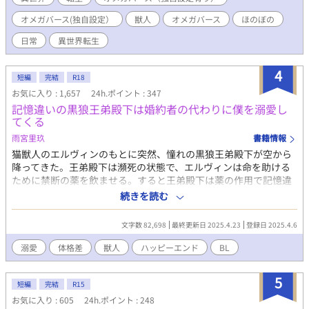
オメガバース(独自設定）
獣人
オメガバース
ほのぼの
日常
異世界転生
4
短編
完結
R18
お気に入り : 1,657
24h.ポイント : 347
記憶違いの黒狼王弟殿下は婚約者の代わりに僕を溺愛し
てくる
雨宮里玖
書籍情報
猫獣人のエルヴィンのもとに突然、憧れの黒狼王弟殿下が空から
降ってきた。王弟殿下は瀕死の状態で、エルヴィンは命を助ける
ために禁断の薬を飲ませる。すると王弟殿下は薬の作用で記憶違
いを起こし、エルヴィンのことを婚約者と思い込み溺愛してき
続きを読む
て……？ 勘違い溺愛から始まる、コミカルでちょっと切ないハッ
ピーエンドストーリー。 受け エルヴィン（18） 貧乏小国の猫獣
文字数 82,698
最終更新日 2025.4.23
登録日 2025.4.6
人の第三王子。チビで平凡だが、治癒師を目指して勉強中。正義
感にあふれる頑張り屋。 攻め ルーク（18） 強大な勢力を持つ黒
溺愛
体格差
獣人
ハッピーエンド
BL
狼獣人の王弟。能力は高いがそれをひけらかすこともない。カリ
スマ性がある。金色の瞳をしている。
5
短編
完結
R15
お気に入り : 605
24h.ポイント : 248