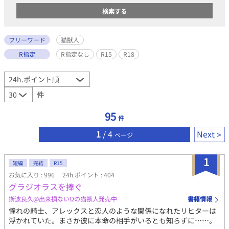
フリーワード
猫獣人
R指定
R指定なし
R15
R18
件
95
件
1
/ 4
Next
ページ
1
短編
完結
R15
お気に入り : 996
24h.ポイント : 404
グラジオラスを捧ぐ
斯波良久@出来損ないΩの猫獣人発売中
書籍情報
憧れの騎士、アレックスと恋人のような関係になれたリヒターは
浮かれていた。まさか彼に本命の相手がいるとも知らずに……。