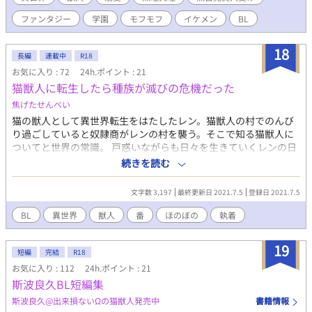
ファンタジー
学園
モフモフ
イケメン
BL
18
長編
連載中
R18
お気に入り : 72
24h.ポイント : 21
猫獣人に転生したら種族が滅びの危機だった
焦げたせんべい
猫の獣人として異世界転生をはたしたレン。猫獣人の村でのんび
り過ごしていると奴隷商がレンの村を襲う。そこで知る猫獣人に
ついてと世界の常識。 戸惑いながらも日々を生きていくレンの日
常を描いたものです。転生要素は薄めとなっています。のんびり
続きを読む
更新していくのでのんびり読んでくれると有り難いです。
文字数 3,197
最終更新日 2021.7.5
登録日 2021.7.5
BL
異世界
獣人
番
ほのぼの
執着
19
短編
完結
R18
お気に入り : 112
24h.ポイント : 21
斯波良久BL短編集
斯波良久@出来損ないΩの猫獣人発売中
書籍情報