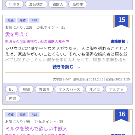
♡喘ぎ
濁音喘ぎ
猫獣人
高校生
下の要素が含まれます※ 〇全体を通して〇 男性妊娠・セフレ・中
出し 〇話によっては（※微量）〇 ♡喘ぎ・濁点喘ぎ・淫語
2023/03/01 追記： いつも閲覧、お気に入り登録をありがとうご
15
短編
完結
R18
ざいます！ 想定した以上の多くの方に気に入っていただけたよう
お気に入り : 228
24h.ポイント : 35
で、大変ありがたく拝み倒す日々です。 ありがとうございま
愛を称えて
す！！ つきましては、おまけのような立ち位置で続きもまた投稿
したいなと考えております。 投稿先はこの作品に続けて載せます
斯波良久@出来損ないΩの猫獣人発売中
書籍情報
ので、気になる方は気長にお待ちください～！！
シリウスは地味で平凡なオメガである。人に胸を張れることとい
えば、家族仲がいいことくらい。それでも優秀な婚約者と肩を並
べても恥ずかしくない何かを手に入れたくて、得意の薬学を極め
ることにした。学園に認められゼミ入りをし、今度は国に認めら
続きを読む
れた。嬉しくて、早くこのことを伝えたくて、婚約者の元へと駆
けた。けれど聞こえてきた声は冷たいものであった。
文字数 8,047
最終更新日 2023.2.25
登録日 2023.2.25
BL
短編
異世界
オメガバース
オメガ
アルファ
西洋
16
短編
完結
R18
お気に入り : 99
24h.ポイント : 35
ミルクを飲んで欲しい牛獣人