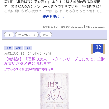
第1章 『黒狼は夜に牙を隠す』 あらすじ 獣人差別の残る歓楽街
で、黒狼獣人Ωのシオンは一人きりで生きていた。 発情期を抑え
る薬に頼りながら夜のバーで働く彼は、ある夜とうとう倒れてし
まう。 保護局勤務の人間α・久世湊は、荒々しく牙を剥くシオン
続きを読む
を半ば強引に自宅へ連れ帰る。 「人間なんて信用できない」と拒
絶するシオンだったが、フェロモンに呑まれず、ただ静かに寄り
文字数 21,554
最終更新日 2026.6.6
登録日 2026.5.25
添う湊に少しずつ心を許していく。 けれど仮初めの関係には、終
わりが決まっていて――。 ⸻ 第2章 『白狐は嘘つきな恋をす
BL
オメガバース
獣人
る』 あらすじ 人気配信者として活動する白狐獣人Ω・白月は、炎
上騒動をきっかけに世間から姿を消した。 行き場をなくした彼を
12
保護したのは、またしても久世湊だった。 軽薄で人懐っこく、誰
長編
完結
R18
にでも愛想を振り撒く白月。 だがその笑顔の裏には、「誰にも本
お気に入り : 85
24h.ポイント : 49
当の自分を愛されない」という孤独が隠されていた。 恋人のふ
【完結済】「理想の恋人 〜タイムリープしたので、全財
り、甘える演技、カメラ越しの囁き。 偽物の恋を続けるうちに、
産貢いだダメ猫と別れます
白月は次第に湊へ本物の想いを抱き始める。 しかし湊は、決し
かすがみずほ@理想の結婚二巻発売中
て“番”になろうとはしなかった。 ⸻ 第3章 『傷だらけの犬は
夢を見る』 あらすじ 警備隊任務中の事故で、シェパード獣人Ω・
ガロは発情誘発剤を浴びてしまう。 暴走寸前の彼を止めたのは、
保護局のαである久世湊だった。 軍属時代の後遺症に苦しみ、人
との距離を取って生きるガロ。 だが湊の匂いだけは、不思議と彼
を落ち着かせた。 眠れない夜。 悪夢に震える身体。 触れられる
たび蘇る傷跡。 それでも湊の隣だけは、少しだけ安心できてしま
う。 忠誠と執着の狭間で揺れる大型犬Ωの恋が、静かに始まる。
⸻ 第4章 『気まぐれ猫は愛を知らない』 あらすじ 没落した名