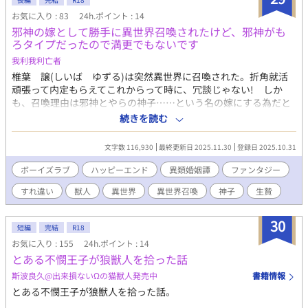
お気に入り : 83
24h.ポイント : 14
邪神の嫁として勝手に異世界召喚されたけど、邪神がも
ろタイプだったので満更でもないです
我利我利亡者
椎葉 譲(しいば ゆずる)は突然異世界に召喚された。折角就活
頑張って内定もらえてこれからって時に、冗談じゃない! しか
も、召喚理由は邪神とやらの神子……という名の嫁にする為だと
か。こっちの世界の人間が皆嫌がるから、異世界から神子を召喚
続きを読む
した? ふざけんな! そんなの俺も嫌だわ! 怒り狂って元の世界
に戻すよう主張する譲だったが、騒ぎを聞き付けて現れた邪神を
文字数 116,930
最終更新日 2025.11.30
登録日 2025.10.31
一目見て、おもわず大声で叫ぶ。「きゃわいい!」。なんと邪神は
猫の獣人で、何を隠そう譲は重度のケモナーだった。邪神は周囲
ボーイズラブ
ハッピーエンド
異類婚姻譚
ファンタジー
からあまりいい扱いを受けていないせいかすっかり性格が捻くれ
すれ違い
獣人
異世界
異世界召喚
神子
生贄
ていたが、そんな事は一切気にせず熱烈にラブコールする譲。
「大好き! 結婚しよ!」「早く元の世界に帰れ!」。今日もそんな
遣り取りが繰り返される。果たして譲は、邪神とフォーリンラブ
30
短編
完結
R18
できるのか!? 孤独な邪神でもある黒猫獣人×重度のケモナーでも
お気に入り : 155
24h.ポイント : 14
あるおチャラけ根明
とある不憫王子が狼獣人を拾った話
斯波良久@出来損ないΩの猫獣人発売中
書籍情報
とある不憫王子が狼獣人を拾った話。