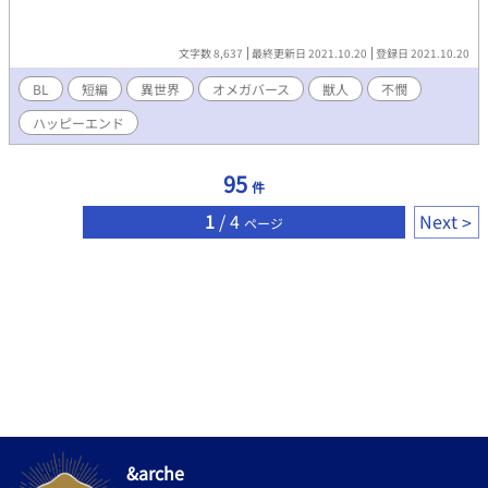
文字数 8,637
最終更新日 2021.10.20
登録日 2021.10.20
BL
短編
異世界
オメガバース
獣人
不憫
ハッピーエンド
95
件
1
/ 4
Next
ページ
&arche