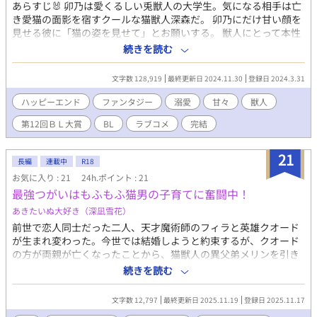
あらすじ🐰 卯乃は愛くるしい兎獣人の大学生。気になる相手は亡
き愛猫の面影を宿すクールな猫獣人深森だ。 卯乃にだけ甘い顔を
見せる彼に「猫の姿を見せて」とお願いする。 獣人にとって本性
の姿を見せるのは恋人や番の前だけ！ 友人からのとんでもない願
続きを読む
いを前に、深森は……。 （ねこうさアンソロジー 掲載作品） イ
ラスト：わかめちゃん https://twitter.com/fuesugiruwakame
文字数 128,919
最終更新日 2024.11.30
登録日 2024.3.31
ハッピーエンド
ファンタジー
溺愛
甘々
獣人
第12回ＢＬ大賞
BL
ラブコメ
完結
21
長編
連載中
R18
お気に入り : 21
24h.ポイント : 21
最強つがいはもふもふ猫男の子育てに奮闘中！
あきたいぬ大好き（深凪雪花）
前世で恋人同士だった二人、天才魔術師のフィラと英雄クオード
が生まれ変わった。今世では結婚しようと約束するが、クオード
の方が両親が亡くなったことから、猫獣人の異父弟メリンを引き
取ることになり……？ 【甘いが堅物な王立騎士×素直でいじらし
続きを読む
い軍医と、可愛いもふもふ猫獣人の子ども】のお話です。 ※★
は、性描写ありです。 ※他サイトにも掲載しております。
文字数 12,797
最終更新日 2025.11.19
登録日 2025.11.17