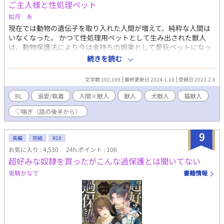
ん、あっという間ではないかも、です。 番に関しては独自設定・
ご主人様と性処理ペット
解釈による創作をしております。 ＊ 更新頻度は低めで、ゆっく
如月 永
り更新予定です。 ＊ 短編の予定です→長編へ変更します
現在では動物の遺伝子を取り入れた人間が増えて、純粋な人間は
（10/3） ＊ R18のような過激表現がある場合章題に（＊）マー
いなくなった。 かつて性処理用ペットとして生み出された獣人
クを付けます。
は、動物保護法により今は金持ちの娯楽として愛玩ペットになっ
ていた。 しかし一部例外として性処理用として売られる場合があ
続きを読む
った。 それは買い手に性欲過多の特殊遺伝子を持つ場合だ。 ライ
オン種の御主人様に飼われた猫獣人や、ドＳな御主人様に飼われ
文字数 102,169
最終更新日 2024.1.10
登録日 2023.2.6
ている犬型獣人の話。 ＜説明＆注意＞ 安定のぼんやり設定。エロ
度は普通。犬獣人はハート喘ぎ気味。 誤字脱字、後出し設定が不
BL
溺愛/執着
人間×獣人
獣人
犬獣人
猫獣人
自然でも許してくれる人向け。 2000文字程度で33話まで投稿予約
♡喘ぎ（話の後半から）
済み。それ以降は未定。 まだ中編くらいの長さだけど、続きそう
なので長編設定。 ＜キャラクター覚え書＞ ●玄道 嵐志(げんど
うあらし)： ライオン種とウサギ種の遺伝子を持つ絶倫御主人様。
9
長編
完結
R18
純の飼い主。30代半ば。 ●シロ→純(じゅん)： 猫型獣人。短毛種
お気に入り : 4,530
24h.ポイント : 106
の白猫で金と水色のオッドアイ。世間知らずの17歳。年齢より見
超好みな奴隷を買ったがこんな過保護とは聞いてない
た目も言動も幼い。 ●御子神 恭一朗（みこがみきょういちろ
う）： 絃真の飼い主。絶倫動物の遺伝子を持つが、何の動物かは
兎騎かなで
書籍情報
教えてくれない。ドＳ。玄道の仕事を通しての友人。20代後半。
●絃真（けんしん）： 犬型獣人。ドＭに調教されている。エッチ
の時しか御子神をご主人様と呼ばない。15歳の時に買われ、ペッ
ト歴５年。成人までの成長速度が違うため２年間で成人して現在
23歳。