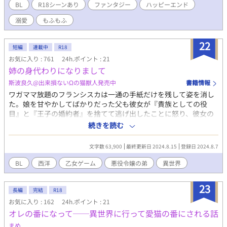
BL
R18シーンあり
ファンタジー
ハッピーエンド
溺愛
もふもふ
22
短編
連載中
R18
お気に入り : 761
24h.ポイント : 21
姉の身代わりになりまして
斯波良久@出来損ないΩの猫獣人発売中
書籍情報
ワガママ放題のフランシスカは一通の手紙だけを残して姿を消し
た。娘を甘やかしてばかりだった父も彼女が『貴族としての役
目』と『王子の婚約者』を捨てて逃げ出したことに怒り、彼女の
捜索を開始した。そしてフランシスカが見つかるまでの間、双子
続きを読む
の弟、ジャックはは姉の失踪を隠すため『フランシスカ』を演じ
ることとなった。 ※1.今作におけるタグは地雷避けの役割をほと
文字数 63,900
最終更新日 2024.8.15
登録日 2024.8.7
んど担っていないのでご注意ください。 ※2.何でも許せる方向け
※3.2019年09月頃執筆
BL
西洋
乙女ゲーム
悪役令嬢の弟
異世界
23
長編
完結
R18
お気に入り : 162
24h.ポイント : 21
オレの番になって──異世界に行って愛猫の番にされる話
まめ