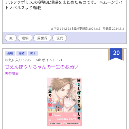
アルファポリス未投稿BL短編をまとめたものです。 ※ムーンライ
トノベルスより転載
文字数 164,563
最終更新日 2024.8.3
登録日 2024.8.3
BL
短編
異世界
現代
20
長編
完結
R18
お気に入り : 296
24h.ポイント : 21
甘えんぼウサちゃんの一生のお願い
天埜鳩愛