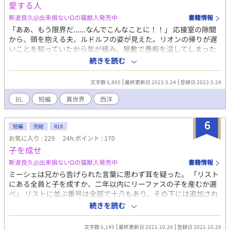
愛する人
斯波良久@出来損ないΩの猫獣人発売中
書籍情報
「ああ、もう限界だ......なんでこんなことに！！」 応接室の隙間
から、頭を抱える夫、ルドルフの姿が見えた。リオンの帰りが遅
いことを知っていたから気が緩み、屋敷で愚痴を溢してしまった
のだろう。 三年前、ルドルフの家からの申し出により、リオンは
続きを読む
彼と政略的な婚姻関係を結んだ。けれどルドルフには愛する男性
がいたのだ。 『限界』という言葉に悩んだリオンはやがてひとつ
文字数 6,895
最終更新日 2023.5.24
登録日 2023.5.24
の決断をする。
BL
短編
異世界
西洋
6
短編
完結
R18
お気に入り : 229
24h.ポイント : 170
子を成せ
斯波良久@出来損ないΩの猫獣人発売中
書籍情報
ミーシェは兄から告げられた言葉に思わず耳を疑った。 「リスト
にある全員と子を成すか、二年以内にリーファスの子を産むか選
べ」 リストに並ぶ番号は全部で十八もあり、その下には追加され
る可能性がある名前が続いている。これは孕み腹として生きろと
続きを読む
いう命令を下されたに等しかった。もう一つの話だって、譲歩し
ているわけではない。
文字数 6,149
最終更新日 2021.10.20
登録日 2021.10.20