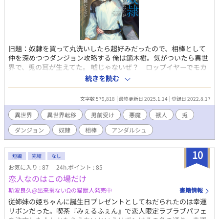
旧題：奴隷を買って丸洗いしたら超好みだったので、相棒として
仲を深めつつダンジョン攻略する 俺は鏑木樹。気がついたら異世
界で、兎の耳が生えてた。 嘘じゃないぜ？ ロップイヤーでモカ
ブラウンの、ラブリーキュートな耳が生えてるだろ？ ほら。 い
続きを読む
や、まいったな。帰れんのかこれ。 とりあえず、所持品売って奴
隷でも買うか。 買った悪魔奴隷のカイルに契約を持ちかけ、ダン
文字数 579,818
最終更新日 2025.1.14
登録日 2022.8.17
ジョン探索の相棒として護衛してもらうことに。 最初は樹の魔力
ほしさに契約したカイルだが、共に過ごすうちに独占欲全開にな
異世界
異世界転移
男前受け
悪魔
獣人
兎
っていく。 「コイツは俺のだ。他の誰にもやらねえ」 カイルの顔
ダンジョン
奴隷
相棒
アンダルシュ
が超絶タイプな樹は、思わせぶりで色気たっぷりのカイルに、だ
んだん翻弄されていく…… みたいな話です。戦闘あり、陰謀あり
の世界をかっこよく切り抜けながら、仲を深めていく二人を書い
10
短編
完結
なし
ていきたい(初心表明) R15くらい→☆ R18→★マークを見出しに
お気に入り : 87
24h.ポイント : 85
つけます。 2023 8/27 BL4位ありがとうございます♪ 10/7 一章完
恋人なのはこの場だけ
結しました！ 二章も続けて連載します！ 11/8スピンオフ作品
「新婚約者は苦手な狼獣人！？ 〜婚約破棄をがんばりたいの
斯波良久@出来損ないΩの猫獣人発売中
書籍情報
に、溺愛してきて絆されそうです」も、本編と時系列をあわせて
従姉妹の姫ちゃんに誕生日プレゼントとしてねだられたのは幸運
同時連載中です。 対抗戦付近のクインシー視点がたっぷり読めま
リボンだった。喫茶『みぇるふぇん』で恋人限定ラブラブパフェ
す！ エイダンとセルジュのスピンオフ「のんびり屋の熊獣人は、