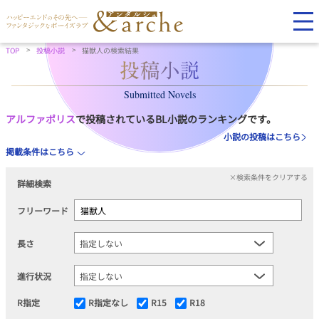
TOP
投稿小説
猫獣人の検索結果
Submitted Novels
アルファポリス
で投稿されているBL小説のランキングです。
小説の投稿はこちら
掲載条件はこちら
×検索条件をクリアする
詳細検索
フリーワード
長さ
進行状況
R指定
R指定なし
R15
R18