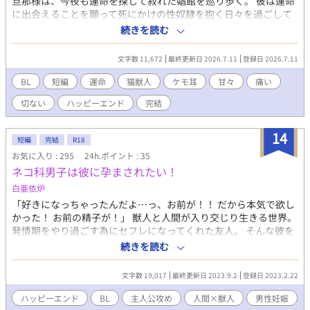
旦那様は、今夜も運命を探して寂れた娼館を巡り歩く。 彼は運命
に出会えることを願って死にかけの性奴隷を抱く日々を過ごして
いた。 これは、そんな彼が運命を見つけるまでの物語。 運命を探
続きを読む
し求める旦那様×運命になりたい猫獣人の切なくも美しい純愛ラ
ブストーリー。 ※残酷描写はほとんどありませんが、獣人が死ぬ
文字数 11,672
最終更新日 2026.7.11
登録日 2026.7.11
描写があります。 また、旦那様（攻め）が、ムニ（受け）以外と
行為をするシーンがあるので何でも許せる方向けです。 ＊＊＊マ
BL
短編
運命
猫獣人
ケモ耳
甘々
痛い
ークが付いているところから視点変更しています。 旦那様→ムニ
切ない
ハッピーエンド
完結
→旦那様の順です。 勢いに任せて書き上げた作品なので粗が目立
つかとは思いますが、お手柔らかにお願いします。 ムーンライト
ノベルズでも同時掲載中です。
14
短編
完結
R18
お気に入り : 295
24h.ポイント : 35
ネコ科男子は彼に孕まされたい！
白亜依炉
「好きになっちゃったんだよ…っ、お前が！！ だから本気で欲し
かった！ お前の精子が！」 獣人と人間が入り交じり生きる世界。
発情期をやり過ごす為にセフレになってくれた友人。 そんな彼を
好きになってしまった猫の血を引く高校生は……―― 猫の日なの
続きを読む
で猫っぽい子のBLが書きたかったんですが、なぜかこんなことに
なっておりました。 今回、微量にだけ『♡喘ぎ』と『濁点喘
文字数 19,017
最終更新日 2023.9.2
登録日 2023.2.22
ぎ』、『淫語』が含まれます。 苦手な方はご注意ください。お好
きな方は物足りないだろう量で本当にすみません。 でも楽しかっ
ハッピーエンド
BL
主人公攻め
人間×獣人
男性妊娠
たです。また書きたいな。 ――【注意書き】―― ※この作品は以