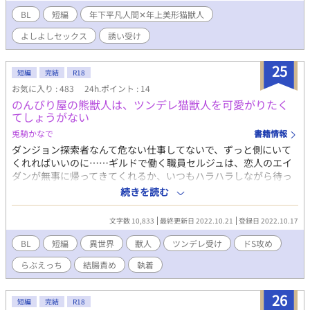
おります。
BL
短編
年下平凡人間✕年上美形猫獣人
よしよしセックス
誘い受け
25
短編
完結
R18
お気に入り : 483
24h.ポイント : 14
のんびり屋の熊獣人は、ツンデレ猫獣人を可愛がりたく
てしょうがない
兎騎かなで
書籍情報
ダンジョン探索者なんて危ない仕事してないで、ずっと側にいて
くれればいいのに……ギルドで働く職員セルジュは、恋人のエイ
ダンが無事に帰ってきてくれるか、いつもハラハラしながら待っ
ている。 でもいざ帰ってくると、心配しすぎて小言ばかり言って
続きを読む
しまう。 エイダンはそんな自分がかわいい、好きって伝えてくれ
るけど……だったら体で証明してくださいね？ 自分のことを知的
文字数 10,833
最終更新日 2022.10.21
登録日 2022.10.17
で常識人だと思っている(けれど世間ズレしている)猫獣人が、 の
んびりに見えてドSな熊獣人に、性的に猫っかわいがりされるお話
BL
短編
異世界
獣人
ツンデレ受け
ドS攻め
です。 「かわいい、かわいいなあセルジュは」 「だからそれを言
らぶえっち
結腸責め
執着
えばなんでも許されると思ったら、大間違いなんですよ……
っ！ や、うにゃっ！ やめてそれしないでぇっ！！」 後半は、
いちゃらぶえっちです。☆マークつけます。 世界観が「奴隷を買
26
短編
完結
R18
って丸洗いしたら超好みだったので〜」とリンクしていますが、