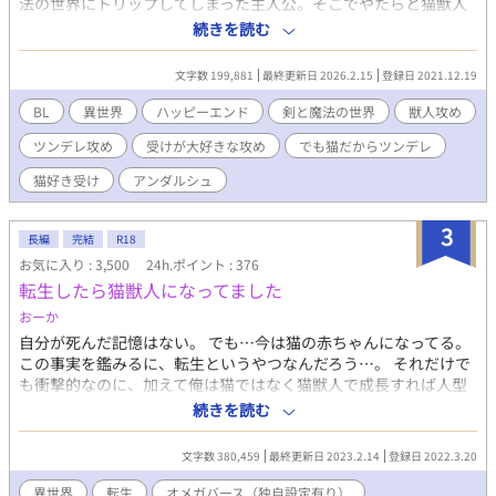
法の世界にトリップしてしまった主人公。そこでやたらと猫獣人
の冒険者がうざ絡みしてくる。 「よおチンチクリン」「相変わら
続きを読む
ず弱そうだな」「お前まだ生きてたのか」「お前に冒険者は無理
だっての」と毎日毎日うんざりするほど悪口ばかり言ってくる猫
文字数 199,881
最終更新日 2026.2.15
登録日 2021.12.19
獣人。お前俺が猫好きじゃなかったらとっくの昔にキレてるから
な！ お前が猫獣人だからつい許しちゃうけど！ ある日冗談で
BL
異世界
ハッピーエンド
剣と魔法の世界
獣人攻め
スマートフォンに入っていた猫語翻訳アプリを使ってみたらなに
ツンデレ攻め
受けが大好きな攻め
でも猫だからツンデレ
やら様子がおかしい。 『かまって』『恋をしているの！』『愛す
る人、聞こえてる？』『私を見て』とおかしな翻訳をされるもん
猫好き受け
アンダルシュ
だから猫獣人をどういう目で見たらいいのか分からなくなる。
「おまっ……！ 気安く触んなチビ！」→訳：『なでなでして』
3
ツンデレヘタレ猫獣人(冒険者としては優秀)✕異世界トリップし
長編
完結
R18
てしまった猫好き主人公。 ツイッターで呟いた話をぼちぼち書
お気に入り : 3,500
24h.ポイント : 376
いています。 お気に入り登録や感想もらえるととても喜びま
転生したら猫獣人になってました
す！匿名ご希望の方はTwitterの質問箱かマシュマロへどうぞ！
おーか
自分が死んだ記憶はない。 でも…今は猫の赤ちゃんになってる。
この事実を鑑みるに、転生というやつなんだろう…。 それだけで
も衝撃的なのに、加えて俺は猫ではなく猫獣人で成長すれば人型
をとれるようになるらしい。 それに、バース性なるものが存在す
続きを読む
るという。 第10回BL小説大賞 奨励賞を頂きました。読んで、応
援して下さった皆様ありがとうございました。
文字数 380,459
最終更新日 2023.2.14
登録日 2022.3.20
異世界
転生
オメガバース（独自設定有り）