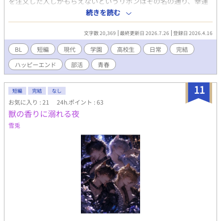
を注文した人しかもらえないというリボンはその名の通り、幸運
ツンデレ猫獣人を可愛がりたくてしょうがない」もよろしくお願
をもたらしてくれるらしい。姫ちゃんが見せてくれたSNSの検索
続きを読む
いします。 11/27 スピンオフ完結しました！ 11/30本編完結済
画面にはいくつものご利益コメントが載せられていた。てっきり
み、番外編を投稿中！ 2024/2/11第四章開始しました。
姫ちゃんと行くのだとばかり思っていたのだが、二組の隼人君と
2024/2/13書籍発行となりました！
文字数 20,369
最終更新日 2026.7.26
登録日 2026.4.16
行くように伝えてきて――。
BL
短編
現代
学園
高校生
日常
完結
ハッピーエンド
部活
青春
11
短編
完結
なし
お気に入り : 21
24h.ポイント : 63
獣の香りに溺れる夜
雪兎