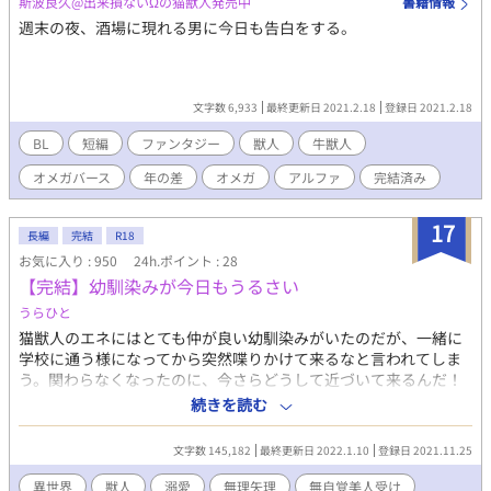
斯波良久@出来損ないΩの猫獣人発売中
書籍情報
週末の夜、酒場に現れる男に今日も告白をする。
文字数 6,933
最終更新日 2021.2.18
登録日 2021.2.18
BL
短編
ファンタジー
獣人
牛獣人
オメガバース
年の差
オメガ
アルファ
完結済み
17
長編
完結
R18
お気に入り : 950
24h.ポイント : 28
【完結】幼馴染みが今日もうるさい
うらひと
猫獣人のエネにはとても仲が良い幼馴染みがいたのだが、一緒に
学校に通う様になってから突然喋りかけて来るなと言われてしま
う。関わらなくなったのに、今さらどうして近づいて来るんだ！
無自覚美人受けの物語です。1日2回掲載が目標です。18Rには※
続きを読む
が付いています。 ムーン様にも掲載してます。
文字数 145,182
最終更新日 2022.1.10
登録日 2021.11.25
異世界
獣人
溺愛
無理矢理
無自覚美人受け