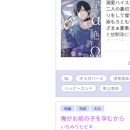
溺愛ハイス
二人の裏切
リをして復
染もろとも
ざまぁ要素
と幼馴染に復
テニスサー
る。184
ジャー。す
ピーエンド
BL
オメガバース
浮気攻め
ハッピーエンド
年上攻め
短編
完結
R18
俺がお前の子を孕むから
いちみりヒビキ