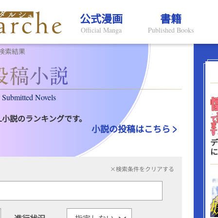
公式漫画
書籍
Official Manga
Published Books
検索結果
Submitted Novels
L小説のランキングです。
小説の投稿はこちら
デ
に
×検索条件をクリアする
進行状況