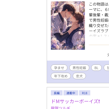
この物語は
ーマに、６
輩後輩・義
で男性妊娠
織り交ぜた
ーイズラブ /
の実 ◾️
ゃんが欲し
ーの孕ませ
友同士 ド
任務の果て
子持ち夫婦
孕ませ
男性妊娠
れよ〜 歳
BL
めに甘々屈
年下攻め
忠犬
け 忠犬攻
だけ〜 義
孕ませ生活
長編
連載中
R18
下 オモチ
ドMサッカーボーイズ❗
龍賀ツルギ