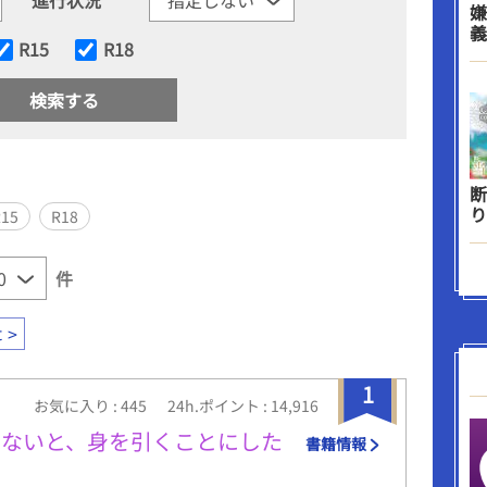
嫌
義
R15
R18
断
り
R15
R18
件
t
1
お気に入り : 445
24h.ポイント : 14,916
くないと、身を引くことにした
書籍情報