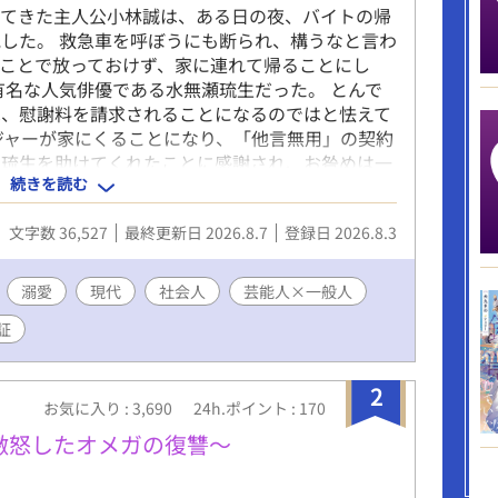
きてきた主人公小林誠は、ある日の夜、バイトの帰
した。 救急車を呼ぼうにも断られ、構うなと言わ
ことで放っておけず、家に連れて帰ることにし
有名な人気俳優である水無瀬琉生だった。 とんで
は、慰謝料を請求されることになるのではと怯えて
ジャーが家にくることになり、「他言無用」の契約
に琉生を助けてくれたことに感謝され、お咎めは一
続きを読む
いと思っていたが、琉生はまた誠の家を訪ねてき
で具合が悪く、またあの方法で助けてほしいと言っ
文字数 36,527
最終更新日 2026.8.7
登録日 2026.8.3
般人 ●全14話。最終話まで執筆済み。 ●一日二
は※あり。 現代BLと三人称の練習で書いた短いお
ただけると嬉しいです。 よろしくおねがいいたし
溺愛
現代
社会人
芸能人×一般人
証
2
お気に入り : 3,690
24h.ポイント : 170
激怒したオメガの復讐～