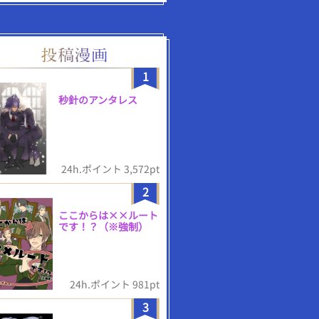
1
秒針のアンタレス
24h.ポイント 3,572pt
2
ここからは××ルート
です！？（※強制）
24h.ポイント 981pt
3