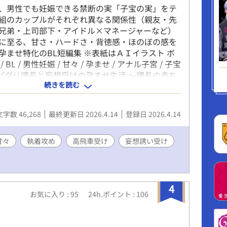
、男性でも妊娠できる禁断の実「子宝の実」をテ
組のカップルがそれぞれ異なる関係性（親友・先
兄弟・上司部下・アイドル×マネージャーなど）
に至る、甘さ・ハードさ・背徳感・ほのぼの感を
孕ませ特化のBL短編集 ※表紙はＡＩイラスト ボ
 BL / 男性妊娠 / 甘々 / 孕ませ / アナル子宮 / 子宝
１スパダリ課長と妄想受けの孕ませ生活 〜課長の赤ち
続きを読む
い！〜 上司x部下 妄想誘い受け ◾️２ドSピッチャ
バッテリー 〜親友の腹は俺の子でパンパン〜 親
S攻め ◾️３ハードボイルド先輩後輩のリバ妊娠 〜
文字数 46,268
最終更新日 2026.4.14
登録日 2026.4.14
に誓う孕ませ愛〜 先輩x後輩 ハードボイルド ◾️４
の甘えん坊孕み生活 〜俺だけ見てて…全部俺にく
下攻め 子持ち ◾️５高飛車アイドルは忠犬孕ませ攻
甘々
執着攻め
高飛車受け
妄想誘い受け
服 〜俺のアナルに中出し許可してやる〜 高飛車受
め ◾️６義弟を孕ます禁断の執着愛 〜弟の恋人は俺
兄弟 執着攻め ◾️７続・スパダリ課長と妄想受けの
 〜やっぱり課長の赤ちゃんが欲しい！〜 上司x部
4
お気に入り : 95
24h.ポイント : 106
ャ攻め