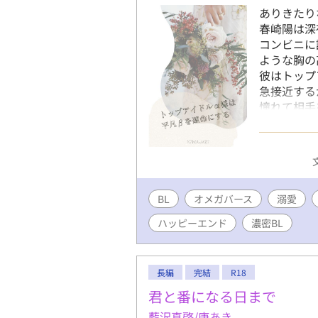
ありきたり
春崎陽は深
コンビニに
ような胸の
彼はトップ
急接近する
憧れて相手
足掻いても
のマネージ
の番を探す
い恋のお話
BL
オメガバース
溺愛
ハッピーエンド
濃密BL
長編
完結
R18
君と番になる日まで
藍沢真啓/庚あき