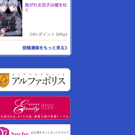
焦がれる双子は嘘を吐
く
24h.ポイント 846pt
投稿漫画をもっと見る