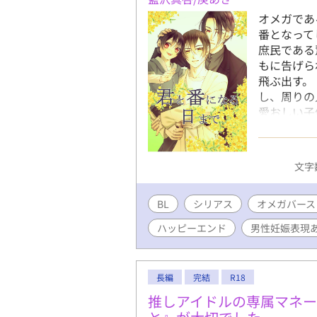
オメガであ
番となって
庶民である
もに告げら
飛ぶ出す。
し、周りの
愛おしい子
日、慧斗が
だけで完結
流された果
文字数
しまった運
家族として
BL
シリアス
オメガバース
釈がありま
溺愛アルフ
ハッピーエンド
男性妊娠表現
作品のキャ
（こちらは
長編
完結
R18
推しアイドルの専属マネ