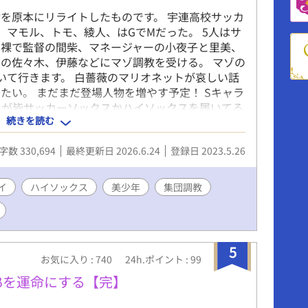
を原本にリライトしたものです。 宇連高校サッカ
、マモル、トモ、綾人、はGでMだった。 5人はサ
ス裸で監督の間柴、マネージャーの小夜子と里美、
の佐々木、伊藤などにマゾ調教を受ける。 マゾの
いて行きます。 白薔薇のマリオネットが哀しい話
たい。 まだまだ登場人物を増やす予定！ Sキャラ
ラが皆サッカーソックスかハイソックスを履いてる
続きを読む
でお許しを😺
字数 330,694
最終更新日 2026.6.24
登録日 2023.5.26
イ
ハイソックス
美少年
集団調教
5
お気に入り : 740
24h.ポイント : 99
βを運命にする【完】