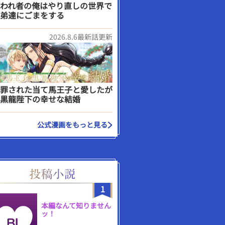
われ者の俺はやり直しの世界で
弟達にごまをする
2026.8.6最新話更新
罪された当て馬王子と愛したが
黒龍陛下の幸せな結婚
公式漫画をもっと見る
1
本編なんて知りません
ッ！