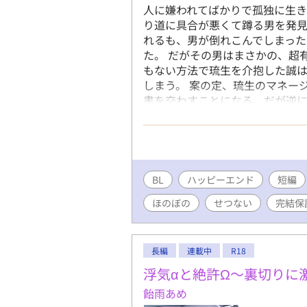
人に嫌われてばかりで孤独に生
り道に具合が悪くて蹲る男を発見
れるも、男が倒れこんでしまった
た。 だがその男はまさかの、超
もない方法で琉生を介抱した誠
しまう。 案の定、琉生のマネー
書を交わすことになる。だが逆
切なかった。 もう会うこともな
た。その時の琉生は以前と同じ
てきて―― 超人気俳優×孤独な一
話ずつ更新します。 ●Rシーンに
話ですが、最後までお付き合いい
BL
ハッピーエンド
短編
ます。
ほのぼの
せつない
完結保
長編
連載中
R18
浮気αと絶許Ω～裏切りに
飴雨あめ