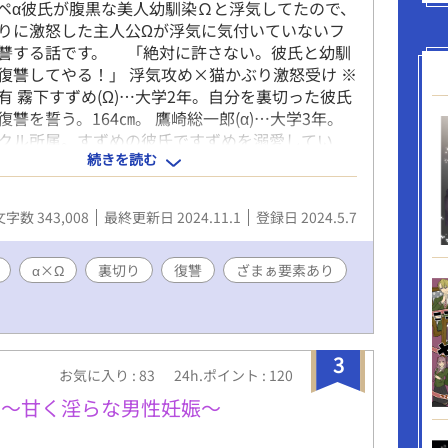
ペα彼氏が腹黒な美人幼馴染Ωと浮気してたので、
りに激怒した主人公Ωが浮気に気付いていないフ
讐する話です。 「絶対に許さない。彼氏と幼馴
復讐してやる！」 浮気攻め×猫かぶり激怒受け ※
有 霧下すずめ(Ω)…大学2年。自分を裏切った彼氏
讐を誓う。164㎝。 鷹崎総一郎(α)…大学3年。
クル所属。すずめの彼氏ですずめを溺愛してい
続きを読む
㎝。 愛野ひな(Ω)…大学２年。テニスサークルマネー
ずめの幼馴染で総一郎に一目惚れ。168㎝。 ハッ
です。 R-18表現には※表記つけてます。
文字数 343,008
最終更新日 2024.11.1
登録日 2024.5.7
α×Ω
裏切り
復讐
ざまぁ要素あり
3
お気に入り : 83
24h.ポイント : 120
 〜甘く淫らな男性妊娠〜