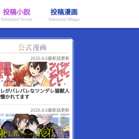
投稿小説
投稿漫画
Submitted Novels
Submitted Manga
2026.8.6最新話更新
レがバレバレなツンデレ猫獣人
懐かれてます
2026.8.6最新話更新