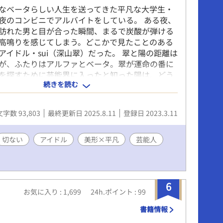
なベータらしい人生を送ってきた平凡な大学生・
夜のコンビニでアルバイトをしている。 ある夜、
訪れた男と目が合った瞬間、まるで炭酸が弾ける
高鳴りを感じてしまう。どこかで見たことのある
アイドル・sui（深山翠）だった。 翠と陽の距離は
が、ふたりはアルファとベータ。翠が運命の番に
を探すために芸能界に入ったと知った陽は、どう
続きを読む
番にはなれない関係に思い悩む。そんなとき、翠
ャーに声をかけられた陽はある決心をする。 運命
トップアイドルα×自分に自信がない平凡βの切な
文字数 93,803
最終更新日 2025.8.11
登録日 2023.3.11
。
切ない
アイドル
美形×平凡
芸能人
6
お気に入り : 1,699
24h.ポイント : 99
書籍情報