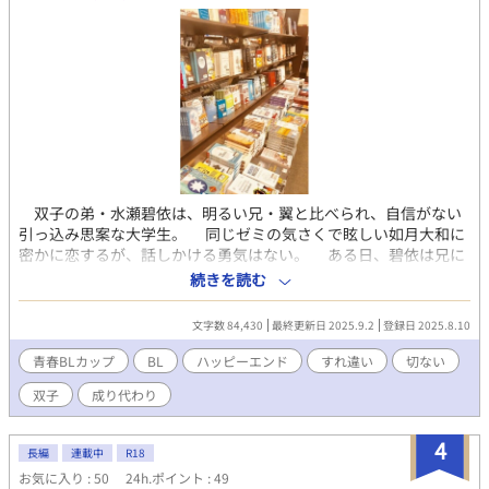
双子の弟・水瀬碧依は、明るい兄・翼と比べられ、自信がない
引っ込み思案な大学生。 同じゼミの気さくで眩しい如月大和に
密かに恋するが、話しかける勇気はない。 ある日、碧依は兄に
なりすまし、本屋のバイトで大和に近づく大胆な計画を立てる。
続きを読む
兄の笑顔で大和と心を通わせる碧依だが、嘘の自分に葛藤
し……。 すれ違いを経て本当の想いを伝える、切なく甘い青春
文字数 84,430
最終更新日 2025.9.2
登録日 2025.8.10
BLストーリー。 第1回青春BLカップ参加作品です。 1章 「出会
い」が長くなってしまったので、前後編に分けました。 2章、3章
青春BLカップ​
BL
ハッピーエンド
すれ違い
切ない
も長くなってしまって、分けました。碧依の恋心を丁寧に書き直
双子
成り代わり
しました。（2025/9/2 18:40）
4
長編
連載中
R18
お気に入り : 50
24h.ポイント : 49