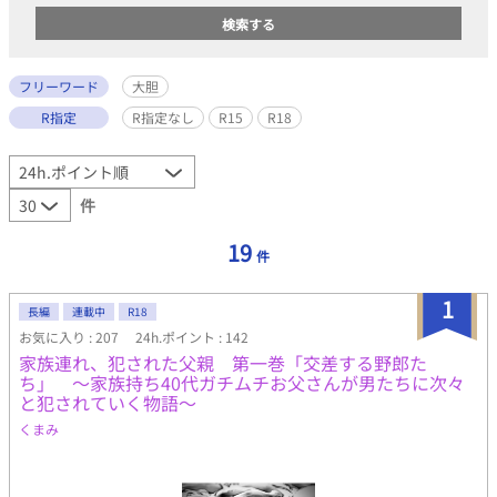
フリーワード
大胆
R指定
R指定なし
R15
R18
件
19
件
1
長編
連載中
R18
お気に入り : 207
24h.ポイント : 142
家族連れ、犯された父親 第一巻「交差する野郎た
ち」 〜家族持ち40代ガチムチお父さんが男たちに次々
と犯されていく物語〜
くまみ