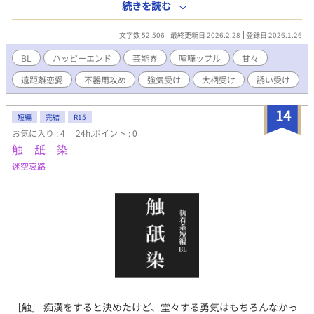
を守り続ける 大胆で優しい男・マサ(受け)。 かつて恋人だった、
続きを読む
浩誠。 傷ついた時期を共に過ごした、マサ。 ──本郷ルカが二人
に残した〝空白〟。 埋まらないはずのその場所に、 気づけばお互
文字数 52,506
最終更新日 2026.2.28
登録日 2026.1.26
いがぴたりとはまり込んでいた。 会えば噛みつく。離れれば気に
する。連絡がないと眠れない。 すれ違うほどに、繋がりたくな
BL
ハッピーエンド
芸能界
喧嘩ップル
甘々
る。 繋がった瞬間、もう他の誰も入り込めない。 「もうお前しか
遠距離恋愛
不器用攻め
強気受け
大柄受け
誘い受け
見えない」 意外とピュアな二人が、不器用に育てていく初恋のそ
の先。 喧嘩から始まった恋は、どこへ向かうのか──。 性には奥
手、でも感情はかなり重め ムッツリDT系183cm 浩誠 × 意外と
14
短編
完結
R15
世話焼き、すけべ好き むっちり筋肉191cm マサ ※R18要素は後日
お気に入り : 4
24h.ポイント : 0
談のみ ※完結済み作品『Nova』の続編となりますが、単体でもお
触 舐 染
読み頂けます。
迷空哀路
［触］ 痴漢をすると決めたけど、堂々する勇気はもちろんなかっ