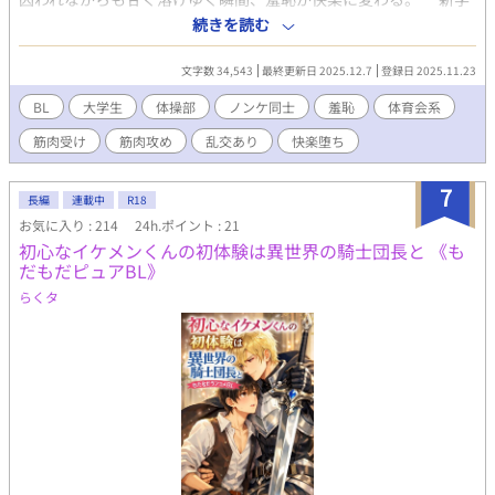
期の器械体操部ロッカールーム。汗と金属の匂いが染みつく空間
続きを読む
で、長身の片岡浩平が、過激なエロ下着の撮影バイトの成果を無
邪気に晒す。シースルー布地越しに露茎の輪郭が浮かぶ股間、モ
文字数 34,543
最終更新日 2025.12.7
登録日 2025.11.23
ザイクすら惜しまぬ大胆なポーズに、後輩たちの視線が熱く絡
む。だが、それは序曲に過ぎない。大学院進学資金の獲得を狙う
BL
大学生
体操部
ノンケ同士
羞恥
体育会系
片岡に、アダルト動画のオファーが舞い込む。ノンケ同士のガチ
筋肉受け
筋肉攻め
乱交あり
快楽堕ち
絡み、タチ役の先輩が未経験の後輩を開発するシナリオ――金欠
の恥ずかしがり屋、藤政竣也を誘うと、部内の空気が一気に妖し
く変わる。「男相手じゃ勃たない…」と抵抗する藤政の短パン股
7
長編
連載中
R18
間が、しかし好奇心の疼きにわずかに膨らむ。高瀬恒征の企み
お気に入り : 214
24h.ポイント : 21
で、真邊佑司と坂口太河が即席のデモンストレーションを強いら
初心なイケメンくんの初体験は異世界の騎士団長と 《も
れる。日焼けした坂口の尻肉を割り開き、佑司の仮性包茎がぬめ
だもだピュアBL》
りを塗り広げて沈む感触――坂口の甘い喘ぎが部屋に響き、藤政
の理性が揺らぐ。高瀬の指が布地越しに触れ、膨らみを優しく揉
らくタ
みしだく。部内の体育会系ノリが、背徳の熱気を加速させる。こ
のデモが、藤政の心に渇望の種を植え付ける。 数日後、雑居ビ
ル内の撮影スタジオ。照明の白熱が肌を焦がす中、レスリング部
員との設定で撮影が始まる。インタビューでぎこちなく笑う二
人、キスで舌が絡みつくぬめり、乳首を甘噛みするざらつき――
前戯の波が藤政の抵抗を少しずつ溶かす。片岡の18cm巨根が、バ
ージンアナルの入口をゆっくり押し広げていく。正常位で前立腺
を抉る感触が痛みを快楽に変える瞬間を、カメラがクローズアッ
プで捉える。バックで尻肉を波打たせ、騎乗位で自ら腰を沈める