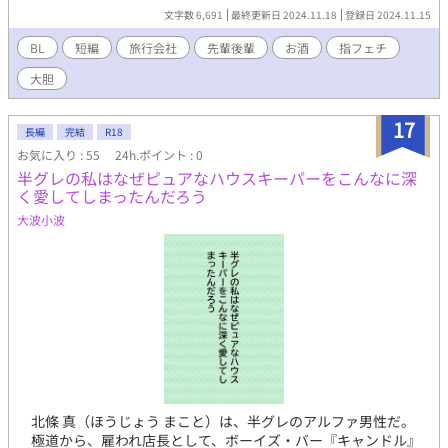
文字数 6,691
最終更新日 2024.11.18
登録日 2024.11.15
BL
短編
旅行会社
先輩後輩
お酒
指フェチ
大胆
17
長編
完結
R18
お気に入り : 55
24h.ポイント : 0
半グレの私はなぜピュアなハウスキーパーをこんなに深
く愛してしまったんだろう
大波小波
北條 真（ほうじょう まこと）は、半グレのアルファ男性だ。
極道から、雇われ店長として、ボーイズ・バー『キャンドル』