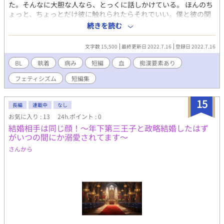
た。そんなに大胆な人なら、とっくに話しかけている。 ほんのち
ょっと、ちょっとだけ彼に触れられたらそれでいい。僕と彼の関
係性はそれだけでいい。 ［舐］ 本物だ。君のペンだ。君のもの
続きを読む
だ。君の所有物だ。君の……君の手に触れた、世界でただ一本の
シャープペンシルだ。 ［染］ 愛するとは、染めることだ。貴方に
文字数 15,500
最終更新日 2022.7.16
登録日 2022.7.16
存分に染まった体で、ぴったりと隙間なく染めてあげる。
BL
執着
病み
短編
血
痴漢要素あり
フェティシズム
短編集
15
長編
連載中
なし
お気に入り : 13
24h.ポイント : 0
結婚相手は同じ顔！～年下第三王子と政略結婚したはず
がいつの間にか溺愛されてます～
さんから