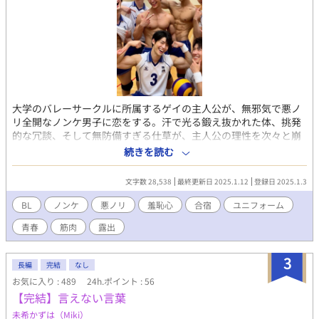
大学のバレーサークルに所属するゲイの主人公が、無邪気で悪ノ
リ全開なノンケ男子に恋をする。汗で光る鍛え抜かれた体、挑発
的な冗談、そして無防備すぎる仕草が、主人公の理性を次々と崩
壊させる。仲間たちの悪ふざけや予想外の展開の中で繰り広げら
続きを読む
れるのは、青春の甘酸っぱさだけではない、刺激的でスリリング
な瞬間の連続。 大胆で官能的な描写が盛り込まれた、青春とエロ
文字数 28,538
最終更新日 2025.1.12
登録日 2025.1.3
スが溶け合う悪ノリ全開のラブストーリー！ この物語はフィクシ
ョンです。登場する人物、団体、名称、設定などはすべて架空の
BL
ノンケ
悪ノリ
羞恥心
合宿
ユニフォーム
ものです。また、本作は犯罪行為を助長したり、推奨したりする
青春
筋肉
露出
意図は一切ありません。
3
長編
完結
なし
お気に入り : 489
24h.ポイント : 56
【完結】言えない言葉
未希かずは（Miki）