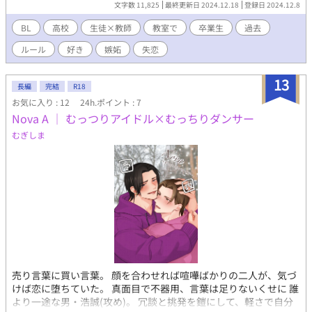
文字数 11,825
最終更新日 2024.12.18
登録日 2024.12.8
人も、第五話だけ読んでいただくと嬉しいです。 ヤキモチをやく
真那斗と、いつになく大胆になる直史が描かれています。
BL
高校
生徒×教師
教室で
卒業生
過去
ルール
好き
嫉妬
失恋
13
長編
完結
R18
お気に入り : 12
24h.ポイント : 7
Nova A │ むっつりアイドル×むっちりダンサー
むぎしま
売り言葉に買い言葉。 顔を合わせれば喧嘩ばかりの二人が、気づ
けば恋に堕ちていた。 真面目で不器用、言葉は足りないくせに 誰
より一途な男・浩誠(攻め)。 冗談と挑発を鎧にして、軽さで自分