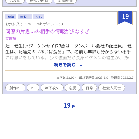
かい）傘下の組の極道だ。 真が店長を務めるボーイズ・バーの
弟攻め
秘密の関係
変態教師
オーナーでもある。 彼は時折、客として店に現れることもある
のだが、粗暴で身勝手な振る舞いは悩みの種だった。 それどこ
19
短編
連載中
なし
ろか、過去に真の情夫を幾度となく奪い去り踏みにじって来た男
だ。 嫌な予感を感じながらも、真は杏とのデートを楽しんだ。
お気に入り : 24
24h.ポイント : 0
ショッピングやディナーに、夜景の美しいホテル。 そこで初
同僚の片思いの相手の情報が少なすぎ
めて結ばれた二人は、ようやく正真正銘の恋人になった。 それ
豆腐屋
でも彼らの間には、略奪愛を狙う詩央や、疫病神・遠田が付きま
辻 健生(ツジ ケンセイ)23歳は、ダンボール会社の配達員。 健
とう……。
生は、配達先の『あおば食品』で、名前も年齢も分からない相手
に片思いをしている。 少々強面だが長身イケメンの健生が、(多
分)年上の片思い相手にウジウジ悩んだり、いきなり大胆になった
続きを読む
りしながら、恋を進めていくお話です。
文字数 22,934
最終更新日 2023.1.9
登録日 2022.2.7
創作BL
BL
年下攻め
恋愛
日常
社会人同士
19
件