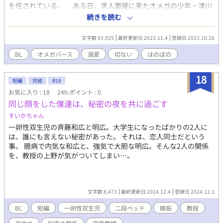
を任されている。 ある日、求人面接に来たオメガの少年・津川
杏（つがわ きょう）と出会う。 愛くるしい杏を、真は自分のハ
続きを読む
ウスキーパーとして囲うことにしたが、この少年は想像以上にピ
ュアでウブだった。 彼をマンションへ連れ込み、すぐにベッド
文字数 65,925
最終更新日 2023.11.4
登録日 2023.10.26
へいざなうつもりの真。 しかし杏は、腕が鳴ります、と掃除機
を要求してくる始末だ。 苦笑いの真は彼との関係をキス程度で
BL
オメガバース
溺愛
切ない
ほのぼの
済ませ、しばらく合わせることにした。 一方『キャンドル』に
は、真に恋するスタッフ・詩央（しお）が勤めていた。 彼に
18
は、杏の存在が気になって仕方がない。 熱っぽい、と休憩室で
短編
完結
R18
真を待ち、大胆に誘う。 自店のスタッフには手を付けない、が
お気に入り : 18
24h.ポイント : 0
信条の真だったが、そんな詩央には勝てず、肌を合わせる。 ま
同じ顔をした僕達は、秘密の夜を共に過ごす
だまだお子様の杏には無い、大人の魅力を持つ詩央と、熱いひと
すいかちゃん
ときを過ごした。 マンションに帰って、詩央と寝たことを真は
一卵性双生児の斉藤和広と明広。大学生になったばかりの2人に
気軽に杏に話した。 すると彼は、ぽろぽろと涙をこぼして泣き
は、誰にも言えない秘密があった。 それは、恋人同士だという
出してしまう。 一緒に暮らし、キスをしたりしているのだ。
事。 臆病で内気な和広と、強気で大胆な明広。そんな2人の関係
杏は、真を勝手に恋人だと思い込んでしまっていた。 困惑する
を、教授の上野が気がついてしまい…。
真だったが、彼とふれあうことで幸せな気持ちになれることは確
かだ。 生まれて初めて、真は真剣に恋の相手と向き合い始め
た。 いきなりベッドイン、ではなく、手順を踏んでまずはデー
トから。 デートして、手をつないで。ドキドキしながらキスを
文字数 8,473
最終更新日 2024.12.4
登録日 2024.12.1
して、そして初夜を迎える。 そんなプランを、真は杏に対して
考えるようになった。 しかし、杏との初デートの日、真は不吉
BL
短編
一卵性双生児
二段ベッド
嫉妬
教授
な男・遠田（えんだ）と出会う。 遠田は、登流会（とうりゅう