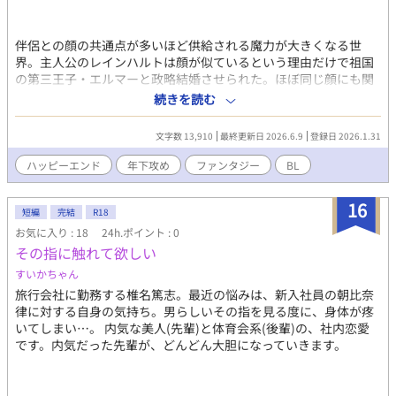
伴侶との顔の共通点が多いほど供給される魔力が大きくなる世
界。主人公のレインハルトは顔が似ているという理由だけで祖国
の第三王子・エルマーと政略結婚させられた。ほぼ同じ顔にも関
わらず中身はまったく違い破天荒で生意気なエルマーに振り回さ
続きを読む
れるレインハルトだが、エルマーもまたお人好しなレインハルト
が時折見せる大胆な行動に唖然とする。共に日々を過ごすうちに
文字数 13,910
最終更新日 2026.6.9
登録日 2026.1.31
淡い感情が芽生える二人だが、実はレインハルトは家族に虐げら
れた原因となった自らの顔を呪いのように感じていて──。政略
ハッピーエンド
年下攻め
ファンタジー
BL
結婚から始まる他人の空似系BL。
16
短編
完結
R18
お気に入り : 18
24h.ポイント : 0
その指に触れて欲しい
すいかちゃん
旅行会社に勤務する椎名篤志。最近の悩みは、新入社員の朝比奈
律に対する自身の気持ち。男らしいその指を見る度に、身体が疼
いてしまい…。 内気な美人(先輩)と体育会系(後輩)の、社内恋愛
です。内気だった先輩が、どんどん大胆になっていきます。