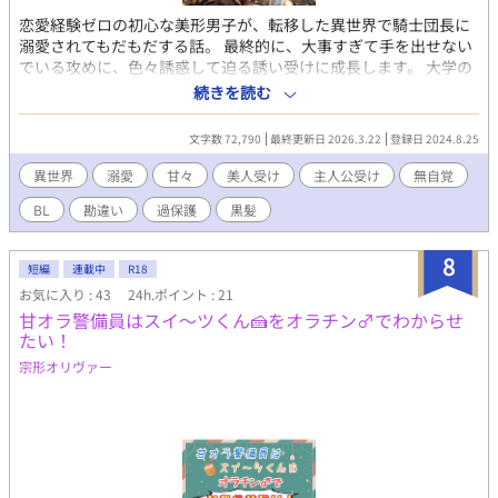
藤政の表情が、恍惚を湛える。繰り返される寸止めに耐えかねた
恋愛経験ゼロの初心な美形男子が、転移した異世界で騎士団長に
懇願の声が、スタジオの空気を震わせる。ついに、片岡の巨根が
溺愛されてもだもだする話。 最終的に、大事すぎて手を出せない
藤政のアナルを根元まで貫き、白濁の予感を孕んだ脈動が内壁を
でいる攻めに、色々誘惑して迫る誘い受けに成長します。 大学の
満たす――この瞬間、動画のフレームが二人の運命を永遠に封じ
恋愛事情に絶望した遥は、女神様に暗髪至上主義の異世界に転移
込める。 撮影の余韻が冷めやらぬ中、スタジオからの帰路で二
続きを読む
させられる。 森で一人ぼっちのところをアルシュタイン国の騎士
人の視線が絡み合い、薄暗い駐車場で新たな衝動が爆発する。部
団長リベルトに助けられた。 それから生きていくために魔法を習
室への帰還がさらなる連鎖を呼び起こし、シャワールームの湯気
文字数 72,790
最終更新日 2026.3.22
登録日 2024.8.25
ってみたら、人間離れした才能があることが分かって騒がれた
の中で部員たちの肉体が溶け合う気配が、渇望をさらに膨張させ
り、男同士の恋愛が普通だと知ってリベルトを意識してしまった
る。フレームの外側で、欲の渦は静かに広がっていく。 （過激な
異世界
溺愛
甘々
美人受け
主人公受け
無自覚
り、黒髪が原因で事件に巻き込まれてから、過保護が加速したリ
描写を含むため、18歳以上の読者に限定） 【「男子体操部シリー
BL
勘違い
過保護
黒髪
ベルトが中々手を出してくれなくて、やきもきした遥は無自覚に
ズ」の第6作です。これまでの５作を先に読んでいただけると、な
大胆なことをして振り回していく。 ピュアなもだもだと、しっか
お一層お楽しみいただけます！】
りR18シーンがあります。(R18の話には※をマークします) ⚠︎︎攻め
8
短編
連載中
R18
以外とのR18シーンあります。
お気に入り : 43
24h.ポイント : 21
甘オラ警備員はスイ～ツくん🍰をオラチン♂でわからせ
たい！
宗形オリヴァー