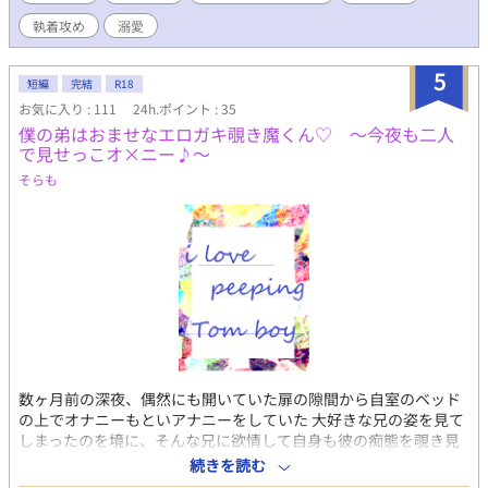
副題のほうをタイトルにしています。ご了承くださいますと幸い
執着攻め
溺愛
です。 【あらすじ】 『今は恋人はいないけど、そろそろ結婚はす
る』――大人気シンガーソングライター・ＣｈｉＨａＲｕが生配
5
信中に大胆な「結婚宣言」をする。 ガチ恋しているその「推し」
短編
完結
R18
の「結婚宣言」をうけ、大人気BL漫画家にして根っからの腐男
お気に入り : 111
24h.ポイント : 35
子・天春 春月（あまかす はづき）は当然「この世の終わり」ほど
僕の弟はおませなエロガキ覗き魔くん♡ ～今夜も二人
のショックを受けるが、傷も癒えないその日の内に自分の祖父と
で見せっこオ×ニー♪～
母に連れ出されるまま、ある高級日本料亭へ。 するとそこに現
そらも
れたのは――なんと春月のガチ恋相手、「推し」のＣｈｉＨａＲ
ｕとその家族であった。 驚く春月に彼らは「五つの真実」を告
げると言い、その中には、まずＣｈｉＨａＲｕが春月の「婚約
者」であること、そして、これまで人間として生きてきた春月の
正体が日本神話に出てくる「神」であること、またＣｈｉＨａＲ
ｕは春月の「双子の弟」にして「運命（さだめ）られた夫神」で
ある、という衝撃の内容が含まれていた。 当然更に驚き困惑する
春月に、同席しているＣｈｉＨａＲｕの父・言葉（ことのは）は
「早く神であることを思い出してほしい」という。 もし春月がこ
のまま神としての記憶を思い出せなければ、向こう百年は日本に
春が来なくなってしまうと衝撃的なことを言われるが――春月が
数ヶ月前の深夜、偶然にも開いていた扉の隙間から自室のベッド
神の記憶を取り戻すための有力な方法が、ＣｈｉＨａＲｕの愛撫
の上でオナニーもといアナニーをしていた 大好きな兄の姿を見て
によって「感じる」ことで……！？ 〝僕は天上春命（アメノウワ
しまったのを境に、そんな兄に欲情して自身も彼の痴態を覗き見
ハルノミコト）――神だ。…たくさんの神々に、人々に愛されて
ながら日常的にオナニーをするようになっちゃったエロガキ覗き
続きを読む
いる、世界一幸せな男神だ、……僕は、神だった。〟 ※古事記・
魔くんな小学６年生の弟くんと、 大好きな弟に欲情され自分を