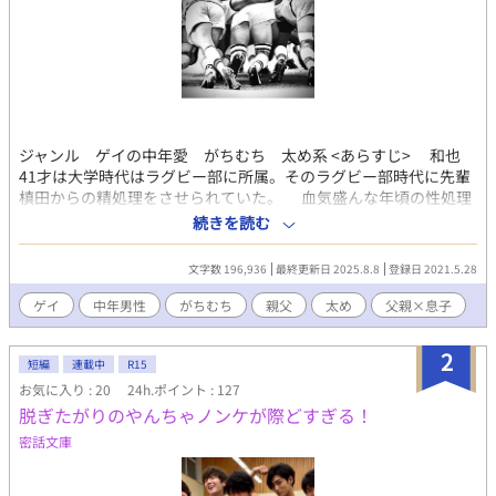
ジャンル ゲイの中年愛 がちむち 太め系 <あらすじ> 和也
41才は大学時代はラグビー部に所属。そのラグビー部時代に先輩
槙田からの精処理をさせられていた。 血気盛んな年頃の性処理
という名目でありながらそこに生じた淡い恋心と行き違い。 20
続きを読む
年の時を経て偶然の再会を果たした和也と槙田、そして槙田の教
え子達を交えて絡み合っていく情事、屈折していく愛情、様々な
文字数 196,936
最終更新日 2025.8.8
登録日 2021.5.28
出会いとセックスを通じて変化していく和也。 中年男の甘く切
なく大胆にエロく、ダブル不倫の恋の行方はどうなるのか。 ⚠️ゲ
ゲイ
中年男性
がちむち
親父
太め
父親×息子
イの恋愛小説で、性描写も多く含まれます。完結後も校正により
小説の内容が若干の変化することがあります。ご了承いただきた
2
くお願いします。 ⚠️様々な方に難なく読んでいただきたく、「ル
短編
連載中
R15
ビ・ふりがな」を多く振っております。 (現在随時進行中) ⚠️現在
お気に入り : 20
24h.ポイント : 127
作品は完結中ですが、まだまだ誤字脱字も多く、校正は途中経過
脱ぎたがりのやんちゃノンケが際どすぎる！
です。内容なども若干変わることもあります。あらかじめご了承
密話文庫
ください。 ⚠️作品を前編・後編の二部構成にしました。