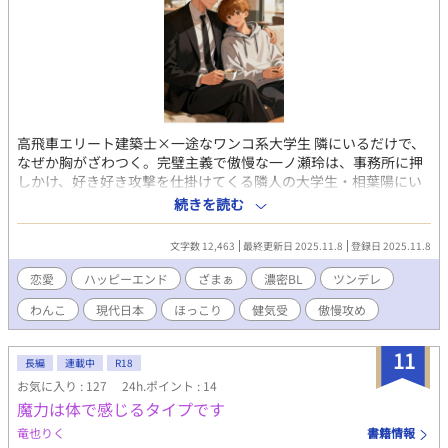
高飛車エリート建築士×一途なワンコ系大学生 隣にいるだけで、
なぜか胸がざわつく。完璧主義で傲慢な一ノ瀬玲は、事務所に押
しかけ、好き好き攻撃を仕掛けてくる隣人の大学生・相葉陽にい
つも迷惑そうな態度を取る。しかし、陽がその想いを諦めようと
続きを読む
すると、玲の心は焦り狂い、彼を必死に止めてしまう。冷静で無
表情に見える攻めの内側には、無自覚に依存するほど熱く焦がれ
文字数 12,463
最終更新日 2025.11.8
登録日 2025.11.8
る感情が秘められていた。陽の無邪気な大胆さと一途さが、玲の
頑なな心の扉を少しずつこじ開けていく。「迷惑だと思っても、
恋愛
ハッピーエンド
ざまぁ
濃密BL
ツンデレ
やっぱり離れたくなんてない」すれ違いながらも、互いを求め合
わんこ
現代日本
ほっこり
健気受
傲慢攻め
う二人のかけがえのない時間。 切なさと熱を織り交ぜた、リアル
な依存と愛の物語。エゴイストが求めたのは陽だまりの様な君だ
った。
11
長編
連載中
R18
お気に入り : 127
24h.ポイント : 14
魔力は体で感じるタイプです
竜也りく
書籍情報