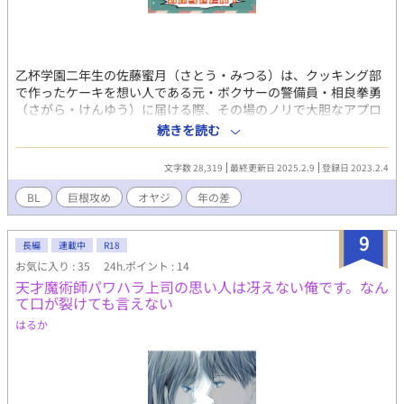
乙杯学園二年生の佐藤蜜月（さとう・みつる）は、クッキング部
で作ったケーキを想い人である元・ボクサーの警備員・相良拳勇
（さがら・けんゆう）に届ける際、その場のノリで大胆なアプロ
ーチをしてしまう。 危機感の無い蜜月に、拳勇はそういうことを
続きを読む
するとどうなるかカラダで「わからせる」ことに…！？ クリスマ
スイブに味わいたいのは、ケーキ🍰より甘い大人の生クリーム♡
文字数 28,319
最終更新日 2025.2.9
登録日 2023.2.4
元ボクサーやさぐれオヤジ×お菓子好きゆるふわ男子のHなおや
つ、召し上がれ！🔔
BL
巨根攻め
オヤジ
年の差
9
長編
連載中
R18
お気に入り : 35
24h.ポイント : 14
天才魔術師パワハラ上司の思い人は冴えない俺です。なん
て口が裂けても言えない
はるか