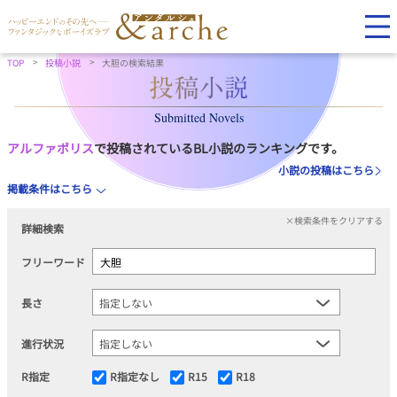
TOP
投稿小説
大胆の検索結果
Submitted Novels
アルファポリス
で投稿されているBL小説のランキングです。
小説の投稿はこちら
掲載条件はこちら
×検索条件をクリアする
詳細検索
フリーワード
長さ
進行状況
R指定
R指定なし
R15
R18