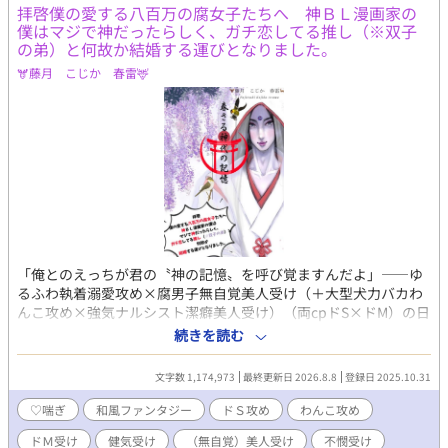
拝啓僕の愛する八百万の腐女子たちへ 神ＢＬ漫画家の
僕はマジで神だったらしく、ガチ恋してる推し（※双子
の弟）と何故か結婚する運びとなりました。
🫎藤月 こじか 春雷🦌
「俺とのえっちが君の〝神の記憶〟を呼び覚ますんだよ」――ゆ
るふわ執着溺愛攻め×腐男子無自覚美人受け（＋大型犬力バカわ
んこ攻め×強気ナルシスト潔癖美人受け）（両cpドS×ドM）の日
本神話BL！ 【日本神話をよく知らない方でも楽しくお読み頂ける
続きを読む
ように心がけて書いておりますので、どうぞお気軽に！】 正式タ
イトル『春さる神代の記憶 〜 拝啓僕の愛する八百万の腐女子たち
文字数 1,174,973
最終更新日 2026.8.8
登録日 2025.10.31
へ 神ＢＬ漫画家の僕はマジで神だったらしく、ガチ恋してる推
し（※双子の弟）と何故か結婚する運びとなりました。 〜』 ※文
♡喘ぎ
和風ファンタジー
ドＳ攻め
わんこ攻め
字数制限で全タイトル記載できないので、より多くの方にお手に
ドＭ受け
健気受け
（無自覚）美人受け
不憫受け
取っていただくため、ちょっとずるいですが、内容をよく表した