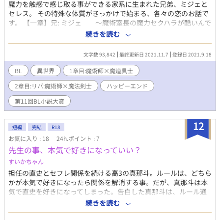
魔力を触感で感じ取る事ができる家系に生まれた兄弟、ミジェと
セレス。 その特殊な体質がきっかけで始まる、各々の恋のお話で
す。 【一章】兄: ミジェ 〜魔術室長の魔力セクハラが酷いんで
すけど！？〜 魔力を体で感じ取ってしまう魔道具士のミジェは、
続きを読む
このところ工房に足繁く通ってくれる魔術室長チェイスの魔力セ
クハラに苦しめられていた。 魔力がさわさわと体を触ってく
文字数 93,842
最終更新日 2021.11.7
登録日 2021.9.18
る……しかもその動きが大胆になってくるのに耐え兼ねて、本人
についに物申してみたら、なんとヤツは自覚がなかったよう
BL
異世界
1章目:魔術師×魔道具士
で……。 ***************** 【2章】弟: セレス 〜鉄壁ツンデレ
2章目:リバ:魔術師×魔法剣士
ハッピーエンド
魔術師は、おねだりに弱い〜 魔力を見たり感じたりする能力に長
けた魔法剣士セレスは、人嫌いで人を寄せ付けない拒絶の魔力を
第11回BL小説大賞
全身から放つ魔術師フィンレーが大のお気に入り。 パーティーを
組んで人馴れさせようと構い倒していたら、ある日いきなりフィ
12
ンレーに押し倒されて……。 ***************** 【3章】ミジェと
短編
完結
R18
セレス兄弟とその恋人たちが四人でお茶してるところから始ま
お気に入り : 18
24h.ポイント : 7
る、その後のお話。 ※毎回1000文字〜2000文字程度の不定期更
先生の事、本気で好きになっていい？
新です。 ※『ムーンライトノベルズ』でも掲載中です。
すいかちゃん
担任の直史とセフレ関係を続ける高3の真那斗。ルールは、どちら
かが本気で好きになったら関係を解消する事。だが、真那斗は本
気で直史を好きになってしまった。告白した真那斗は、ルール通
り関係を解消される。そんなある日。自分とそっくりな卒業生が
続きを読む
いると知って…。 過去と現在が交錯するような話です。 第五話を
入れるの忘れてました。 本当にごめんなさい。 一度読んだという