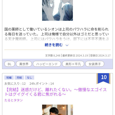
国の薬師として働いているシオンは上司のパワハラに命を削られ
る毎日を送っていた。 上司は俺様で自分以外はゴミだと思ってい
る天才魔術師。 上司にはパワハラをうけ、部下には不平不満をぶ
つけられストレスで体はボロボロだった。 そんなある日、道端で
続きを読む
助けた娼婦に盛りメイクを施されシオンは愛らしい美少女に変身
した。初めは隣町に行き道を歩いた。振り返る人々の好意しかな
文字数 8,248
最終更新日 2024.3.19
登録日 2024.3.17
い羨望の眼差しに快感を覚えたシオンは徐々に大胆になってい
く。誰も美少女になったシオンを冴えない薬師の男だとは思わな
BL
異世界
ハッピーエンド
美形×平凡
女装男子
い。 昼はしがない公僕の薬師 ☓ 夜は愛らしい美少女 昼
のストレスを夜に発散出来る毎日に夢中になっていたシオンは美
10
少女の姿で輩に絡まれている所をパワハラ上司に助けられた事
短編
完結
なし
で、自体はおかしな方向に向かっていく。 「愛しい私の白百合。
お気に入り : 12
24h.ポイント : 14
どうか結婚してほしい」 （ひぃっ、勘弁してくれっ） どうして
【完結】迷惑だけど、離れたくない。～傲慢なエゴイス
こうなった。 俺はただチヤホヤされてストレス発散したいだけ
トはグイグイくる君に焦がれる～
だったのにー！ 銀髪☓黒髪 ブルーアイズ☓黒目 パワハラ上司☓中
たるとタタン
間管理職 天才魔術師☓薬師 ２５才☓３０才 美形☓平凡 pixivでも掲載
しています 素敵な表紙はミカスケ様よりお借りしました