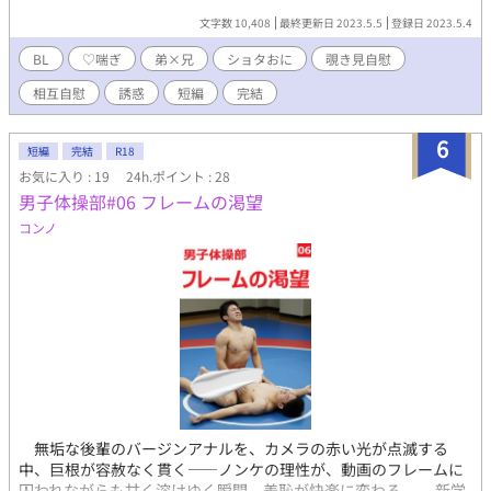
日本書紀等を参考にさせていただきましたが、好き勝手改変して
『オカズ』に日夜オナニーをされていることに強い快感と激しい
文字数 10,408
最終更新日 2023.5.5
登録日 2023.5.4
いるところがあるため、歴史物というよりかはフィクション、フ
喜びを覚え、だんだんと弟に見せつけるみたいな大胆誘惑オナニ
ァンタジーとしてお楽しみいただければ幸いです。 【2026年3月
ーを積極的にするようになっちゃったどスケベなお兄ちゃんの兄
BL
♡喘ぎ
弟×兄
ショタおに
覗き見自慰
より始まった新制度『未管理著作物裁定制度』における意思表示
弟話♡ お兄ちゃんはすべてに気づきいやらしくも笑みをこぼして
（念のため）】 非営利・営利を問わず、当作をふくむ当方全作品
相互自慰
誘惑
短編
完結
いますが、弟くんはお兄ちゃんにバレバレなのにはまったく気づ
においてイラスト・作中内文章はもちろん、表紙絵やあらすじ等
いておりません笑♪ 見せっこオナニーをしているだけで実際の本
ふくむ作品の一切の無断利用を禁じます（AI学習等含む）。
番行為はなく、且つ実の兄弟で小学生×大学生のショタおにモノ
6
短編
完結
R18
となっておりますので、読む際はどうぞご注意を！ あと作中でち
お気に入り : 19
24h.ポイント : 28
ゃんと出ていませんが、一応二人のお名前はこんな感じでござい
男子体操部#06 フレームの渇望
ます↓ 沢野知弦（さわのちづる）：現在大学１年生の十九歳 沢野
知榎（さわのちか） ：現在小学６年生の十一歳 ※ R-18エロ
コンノ
もので、♡（ハート）喘ぎ満載です。 ※ 素敵な表紙は、pixiv小
説用フリー素材にて、『やまなし』様からお借りしました。あり
がとうございます！
無垢な後輩のバージンアナルを、カメラの赤い光が点滅する
中、巨根が容赦なく貫く――ノンケの理性が、動画のフレームに
囚われながらも甘く溶けゆく瞬間、羞恥が快楽に変わる。 新学