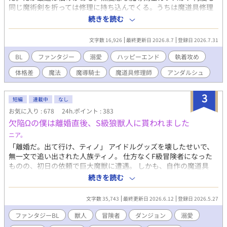
同じ魔術剣を折っては修理に持ち込んでくる。うちは魔道具修理
屋であって、武具修理屋じゃない。最初は呆れていたクリシェだ
続きを読む
ったが、剣には天使の呪いが残っていた。ガレス自身も左腕に
「天使の呪い」を受けていた。不意の事故で、天使の呪いがクリ
文字数 16,926
最終更新日 2026.8.7
登録日 2026.7.31
シェにまで移ってしまう。 ガレスは騎士団の任務中、後輩騎士
マヌスを庇って呪いを受け、左腕を負傷していた。この先も騎士
BL
ファンタジー
溺愛
ハッピーエンド
執着攻め
として命を奪いのではなく、誰かの役に立つ仕事を望み、クリシ
体格差
魔法
魔導騎士
魔道具修理師
アンダルシュ
ェの店で働きたいと申し出る。天使の呪いは二人一緒に解かねば
ならない。クリシェは渋々ながらガレスを従業員として受け入れ
た。 修理の仕事を通して互いを理解し合う二人。 二人は徐々
3
短編
連載中
なし
に惹かれ合い、やがて隣にいるのが当たり前の存在になってい
お気に入り : 678
24h.ポイント : 383
く。 ――苦手から始まる溺愛じれきゅんラブ。
欠陥Ωの僕は離婚直後、S級狼獣人に貰われました
ニア。
「離婚だ。出て行け、ティノ」 アイドルグッズを壊したせいで、
無一文で追い出された人族ティノ。 仕方なくF級冒険者になった
ものの、初日の依頼で巨大魔獣に遭遇。 しかも、自作の魔道具
は……ポンコツだった。 人生終了……のはずが？！ 「助け、い
続きを読む
る？」 現れたのは、王国最強のS級狼獣人ディアン。 なぜかティ
ノのポンコツ魔道具を気に入り、さらに一緒に旅に出ることに。
文字数 35,743
最終更新日 2026.6.12
登録日 2026.5.27
「ティノは俺が守るから」 「おいで。ほら」 「……離したくな
い」 危険ダンジョンなのに、なぜかずっと抱っこ移動。 しかも満
ファンタジーBL
獣人
冒険者
ダンジョン
溺愛
月の夜、狼獣人の発情期が始まって――？！ ポンコツ魔道具師