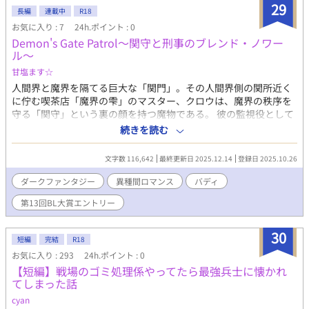
助けたお礼としてクジマの店舗兼ねた家に住むことになるリネ
29
長編
連載中
R18
ー。 ある時、クジマが持っているタブレットのような魔道具を見
お気に入り : 7
24h.ポイント : 0
て主人公は思いつく。 「エロい動画を配信すればいいんだ！それ
Demon's Gate Patrol〜関守と刑事のブレンド・ノワー
で儲けてお金をためて外国に脱出して暮らす！」 気弱童貞底辺青
ル〜
年魔術師（攻）✕前世を思い出した悪役令息（受） ※受けが他の
男に襲われる展開もありますが、攻め以外には抱かれません。
甘塩ます☆
※「攻め喘ぎ」があります。メチャ喘ぐのでご注意ください。 ※
人間界と魔界を隔てる巨大な「関門」。その人間界側の関所近く
暴力描写があります。 ※タイトルに「※」マークのついている時
に佇む喫茶店「魔界の雫」のマスター、クロウは、魔界の秩序を
がエロ描写ありとなります。
守る「関守」という裏の顔を持つ魔物である。 彼の監視役として
店を訪れるのは、警察庁対魔課のエース刑事、朝倉 蓮。互いに敵
続きを読む
意と不信感を抱き、「ミルクを入れるか否か」という不毛なコー
ヒーの苦さで意地の張り合いを続ける二人だった。 そんなある
文字数 116,642
最終更新日 2025.12.14
登録日 2025.10.26
夜、クロウの監視を潜り抜けた元同僚の魔道具職人・ザヴィが、
人間界を破滅に導く魔力増幅装置を起動させようとする。世界の
ダークファンタジー
異種間ロマンス
バディ
危機を前に、クロウは秘密裏の「始末」を、蓮は「逮捕」を目的
第13回BL大賞エントリー
として、ついに不信の壁を越えた共闘を開始する。 命を懸けた攻
防の中、蓮はクロウの冷たい秩序を打ち破り、クロウは蓮を治療
するという、関守の範疇を超えた行動を取る。 これは、互いの正
30
短編
完結
R18
義と存在に惹かれ合うことになった、魔物と人間の監視役コンビ
お気に入り : 293
24h.ポイント : 0
が、世界の均衡を守るため、夜の街で繰り広げるダークで甘美な
【短編】戦場のゴミ処理係やってたら最強兵士に懐かれ
事件簿である。
てしまった話
cyan