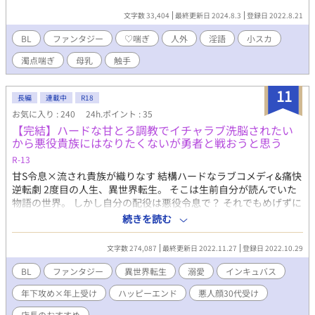
文字数 33,404
最終更新日 2024.8.3
登録日 2022.8.21
BL
ファンタジー
♡喘ぎ
人外
淫語
小スカ
濁点喘ぎ
母乳
触手
11
長編
連載中
R18
お気に入り : 240
24h.ポイント : 35
【完結】ハードな甘とろ調教でイチャラブ洗脳されたい
から悪役貴族にはなりたくないが勇者と戦おうと思う
R-13
甘S令息×流され貴族が織りなす 結構ハードなラブコメディ&痛快
逆転劇 2度目の人生、異世界転生。 そこは生前自分が読んでいた
物語の世界。 しかし自分の配役は悪役令息で？ それでもめげずに
真面目に生きて35歳。 せっかく民に慕われる立派な伯爵になった
続きを読む
のに。 気付けば自分が侯爵家三男を監禁して洗脳していると思わ
れかねない状況に！ このままじゃ物語通りになってしまう！ 早く
文字数 274,087
最終更新日 2022.11.27
登録日 2022.10.29
こいつを家に帰さないと！ しかし彼は帰るどころか屋敷に居着い
てしまって。 「シャルル様は僕に虐められることだけ考えてたら
BL
ファンタジー
異世界転生
溺愛
インキュバス
良いんだよ？」 帰るどころか毎晩毎晩誘惑してくる三男。 エロ耐
年下攻め×年上受け
ハッピーエンド
悪人顔30代受け
性が無さ過ぎて断るどころかどハマりする伯爵。 逆に毎日甘々に
調教されてどんどん大好き洗脳されていく。 このままじゃ真面目
店長のおすすめ