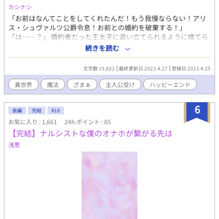
カシナシ
「お前はなんてことをしてくれたんだ！もう我慢ならない！アリ
ス・シュヴァルツ公爵令息！お前との婚約を破棄する！」
「は……？」 婚約者だった王太子に追い立てられるように捨てら
れたアリス。 急いで逃げようとした時に現れたのは、逞しい美丈
続きを読む
夫だった。 見覚えはないのだが、どこか知っているような気がし
てーー。 単品ざまぁは番外編で。 護衛騎士筋肉攻め × 魔道具好
文字数 19,822
最終更新日 2023.4.27
登録日 2023.4.25
き美人受け
異世界
魔法
ざまぁ
主人公受け
ハッピーエンド
6
長編
完結
R18
お気に入り : 1,661
24h.ポイント : 85
【完結】ナルシストな僕のオナホが繋がる先は
浅葱