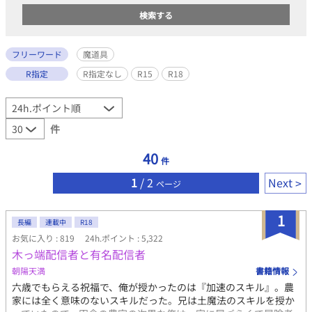
フリーワード
魔道具
R指定
R指定なし
R15
R18
件
40
件
1
/ 2
Next
ページ
1
長編
連載中
R18
お気に入り : 819
24h.ポイント : 5,322
木っ端配信者と有名配信者
朝陽天満
書籍情報
六歳でもらえる祝福で、俺が授かったのは『加速のスキル』。農
家には全く意味のないスキルだった。兄は土魔法のスキルを授か