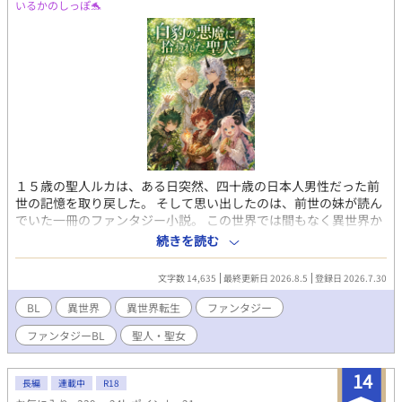
のも、計画に折り込み済み。こんなに早くアリオが来るのは想定
いるかのしっぽ🐬
外だった。誰にも奪われないように、奴隷契約用の魔道具を使い
ヴェルミールを、支配下に置く。ヴェルミールが自分のことを好
きになってくれるとは端から思っていないので、自分の傍に居
て、色んな顔を見せてくれるだけで満足している。 アリオ オルド
と似たような理由で、ヴェルミールに恋をした。失踪したという
知らせを聞いて、必死に情報をかき集め、ヴェルミールの元まで
たどり着いた。オルドと違うのは、ヴェルミールを崇拝するよう
な見方をしており、あんなボロ小屋で過ごさせるなんて、耐えら
れなかった。あの後、笛型の魔道具が壊されたのに気づき、小屋
に向かうも、小屋は建物ごと燃えて焼け跡になっている。そし
１５歳の聖人ルカは、ある日突然、四十歳の日本人男性だった前
て、中から焼死体が発見されたと聞き、絶望する。 第一王子 物語
世の記憶を取り戻した。 そして思い出したのは、前世の妹が読ん
とは違って普通に兄弟仲は良く、失踪した弟は未だ生きていると
でいた一冊のファンタジー小説。 この世界では間もなく異世界か
信じている。可愛い弟が、誰かに泣かされていないか心配
ら聖女が召喚され、もともと国に仕えていた聖人は力を失い、偽
続きを読む
物の烙印を押されて追放される。その聖人こそ、今のルカだっ
た。 悲惨な未来を回避するため、ルカが選んだのは―― 追放され
文字数 14,635
最終更新日 2026.8.5
登録日 2026.7.30
る前に自分から逃げること。 城を抜け出し、凶暴な魔獣が住むと
恐れられる森へ逃げ込んだルカは、ユキヒョウの獣人と悪魔の血
BL
異世界
異世界転生
ファンタジー
を引く青年・ゼノに助けられる。 ゼノが暮らす平屋の家には、異
ファンタジーBL
聖人・聖女
なる種族と悪魔の血を受け継いだ３人の子どもたちがいた。 人間
から恐れられているゼノたちは、不思議なことに魔獣と心を通わ
せ、家族のように穏やかに暮らしていた。 ルカも彼らと生活をと
14
長編
連載中
R18
もにするうち、城では得られなかった温かな居場所を見つけてい