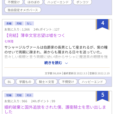
不憫受け
ほのぼの
ハッピーエンド
ポンコツ
と、囲い込み系S級狼獣人の、ご飯と溺愛たっぷり冒険BL♡ 三万
文字ほどの、じんわり甘い冒険BLです。
独自設定オメガバース
4
長編
完結
なし
お気に入り : 1,566
24h.ポイント : 127
【完結】薄幸文官志望は嘘をつく
七咲陸
サシャ＝ジルヴァールは伯爵家の長男として産まれるが、紫の瞳
のせいで両親に疎まれ、弟からも蔑まれる日々を送っていた。
忌々しい紫眼と言う両親に幼い頃からサシャに魔道具の眼鏡を強
要する。認識阻害がかかったメガネをかけている間は、サシャの
続きを読む
顔や瞳、髪色までまるで別人だった。 学園に入学しても、サシャ
はあらぬ噂をされてどこにも居場所がない毎日。そんな中でもサ
文字数 98,604
最終更新日 2022.3.5
登録日 2022.2.19
シャのことを好きだと言ってくれたクラークと言う茶色の瞳を持
つ騎士学生に惹かれ、お付き合いをする事に。 しかし、クラーク
BL
学園もの
騎士×文官
不憫受け
ハッピーエンド
にキスをせがまれ恥ずかしくて逃げ出したサシャは、アーヴィン
＝イブリックという翠眼を持つ騎士学生にぶつかってしまい、メ
5
ガネが外れてしまったーーー… 認識阻害魔道具メガネのせいで2
短編
完結
R18
人の騎士の間で別人を演じることになった文官学生の恋の話。 全
お気に入り : 966
24h.ポイント : 99
17話 2/28 番外編を更新しました
婚約破棄と国外追放をされた僕、護衛騎士を思い出しま
した