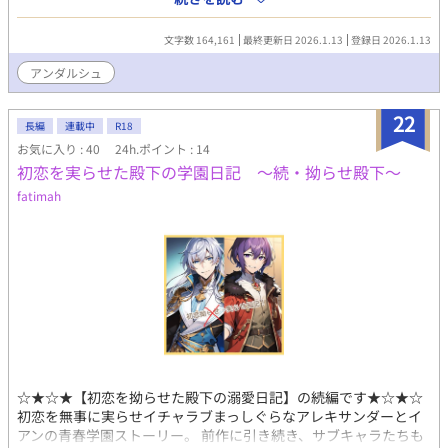
かし道中、ハルは弟子入り志願されたり、誘拐されたり、求愛さ
れたり、ついには無理やり王宮に抱え込まれそうになってしま
文字数 164,161
最終更新日 2026.1.13
登録日 2026.1.13
う！そんなハプニング続きの旅をするうちに相棒だった二人の距
離は徐々に縮まり、ランバートの独占欲が膨れ上がっていく
アンダルシュ
――。それでも自分の気持ちが愛なのかわからないハルはうまく
応えることができなくて？
22
長編
連載中
R18
お気に入り : 40
24h.ポイント : 14
初恋を実らせた殿下の学園日記 ～続・拗らせ殿下～
fatimah
☆★☆★【初恋を拗らせた殿下の溺愛日記】の続編です★☆★☆
初恋を無事に実らせイチャラブまっしぐらなアレキサンダーとイ
アンの青春学園ストーリー。 前作に引き続き、サブキャラたちも