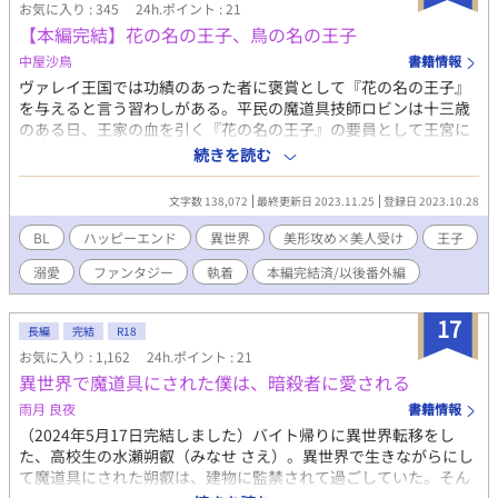
い！ →「巻き戻りの転生者は、腐女子と共にハッピーエンドを
お気に入り : 345
24h.ポイント : 21
取りに行く！」完結済です） ＜作者からのあつかましいお願い＞
【本編完結】花の名の王子、鳥の名の王子
★お気に入り登録して読んでもらえると嬉しい！ ★ハートを各話
中屋沙鳥
書籍情報
10個ずつ連続ダダダダダダダダダダッと押してもらえると、大変
励みになります！ （ちなみに誰が押したかは、作者はもちろん誰
ヴァレイ王国では功績のあった者に褒賞として『花の名の王子』
にもわかりません。安心してください。なお、1話につき最大10
を与えると言う習わしがある。平民の魔道具技師ロビンは十三歳
個押せます） ★しおりを最新話に挟んでもらえると生きてて良か
のある日、王家の血を引く『花の名の王子』の要員として王宮に
ったと感動します！ ★エールいただくと泣いて喜びます！
連れていかれサルビア王子として生きることを余儀なくされる。
続きを読む
魔道具技師としての将来を夢見ていたが王宮ではおもちゃのよう
な魔道具を作ることだけを許されて虚しく日々を過ごしていた。
文字数 138,072
最終更新日 2023.11.25
登録日 2023.10.28
やがて隣国との戦争が激しくなり王宮から逃亡したサルビア王子
は、再び魔道具技師ロビンとして愛する人と生きていく……ゆる
BL
ハッピーエンド
異世界
美形攻め×美人受け
王子
い設定です/魔術師以外は魔道具を動かす程度の魔力しか使えませ
溺愛
ファンタジー
執着
本編完結済/以後番外編
ん/別サイトに投稿していたものを加筆修正しております/R18表現
のある回には※を付けております
17
長編
完結
R18
お気に入り : 1,162
24h.ポイント : 21
異世界で魔道具にされた僕は、暗殺者に愛される
雨月 良夜
書籍情報
（2024年5月17日完結しました）バイト帰りに異世界転移をし
た、高校生の水瀬朔叡（みなせ さえ）。異世界で生きながらにし
て魔道具にされた朔叡は、建物に監禁されて過ごしていた。そん