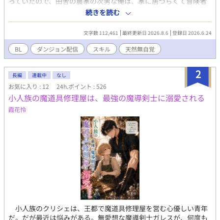
っていたので、田舎の農家の次男な俺は、家に居づらくて冒険者
になった。 双子の弟が生まれてからいよいよ家の貧乏に拍車がか
続きを読む
かり、俺はすっかり邪魔者となり、家を出た。 けれど田舎、され
ど田舎。ギルドの依頼書はどこぞの畑の手伝いや、害獣駆除。生
文字数 112,461
最終更新日 2026.8.6
登録日 2026.6.24
活はカツカツ。 細々ギルドの小間使いをしていて、受付で見つけ
た【ダンジョン配信して、収入アップを目指そう！】の張り紙。
BL
ダンジョン配信
スキル
天然無自覚
講習を受ければ配信ライセンスを貰えるということで、講習を受
けてライセンスをゲットした。 けれど田舎では配信できるような
2
ダンジョンが近くにない。 型落ちの魔道具をゲットできたので一
長編
連載中
なし
番近いダンジョンに入って配信してはみたけれど、再生回数は伸
お気に入り : 12
24h.ポイント : 526
びない。 こんな田舎では成功なんかするわけないと奮起した俺
小人族の魔道具修理屋は、最強の魔導剣士に溺愛される
は、王都に向かって有名配信者を目指すことにしたのだった。 決
霞花怜
して契約更新料が高くて田舎を出てきたわけじゃないったら。 王
都で何とか頑張って再生回数を伸ばそうとする俺の元に、ある日
指名依頼が入って…… 総再生回数二桁代の木っ端配信者が有名配
信グループに見初められてその能力の本領発揮する話です。（CP
固定。ハッピーエンド確約。投げ肉は控えめに） 弱弱しそうに見
えて（本人は弱いと思っている）主人公の実は強いんですなお
話。 ムーンライトノベルズでも連載してます
小人族のクリシェは、王都で魔道具修理屋を営む心優しい青年
だ。だが最近は悩みがある。無愛想な魔導剣士ガレスが、何度も