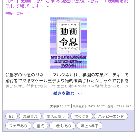
【BL】動画令息～ざまぁ回避の悪役令息はエロ動画を配
信して稼ぎます！～
雫谷 美月
公爵家の令息のリネー・マルクネルは、学園の卒業パーティーで
婚約者であるマケール王子より婚約破棄されたショックで前世を
思い出す。前世は女装してエロい動画で儲ける配信者だった。ス
トーカーと化したファンに告白されて断ったら刺されて殺され
続きを読む
た。ウケ狙いで実況動画でプレイしたBLエロゲーの世界に転生し
てしまったと気づいたのでパーティ会場から逃げ出し、偶然にも
文字数 85,852
最終更新日 2022.10.22
登録日 2022.10.2
チンピラに絡まれていた底辺魔術師のクジマを助ける。 なんとク
ジマは、悪役令息がいるゲームと同じメーカーの他のゲームでい
BL
悪役令息
主人公受け
攻め喘ぎ
ハッピーエンド
かがわしい品物を売っているやさぐれ店主だった。しかし今のク
フェラあり
童貞
中出しあり
年上✕年下
ジマは外見は若いので、どうやらやさぐれ店主になる前の若い頃
のようだった。チンピラに絡まれているところを機転を利かせて