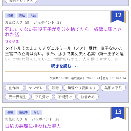
に生きているのに、悪役貴族として討伐される運命が待っている
が、大好きな三男は渡せないから仕方なく勇者と戦おうと思う。
12
これはそんな流され系主人公が運命と戦う物語。 「アルフィ、ず
短編
完結
R18
っとここに居てくれ」 「うん！そんなこと言ってくれると凄く嬉
お気に入り : 59
24h.ポイント : 28
しいけど、出来たら2人きりで言って欲しかったし酒の勢いで言わ
死にたくない悪役王子が身分を捨てたら、奴隷に堕とさ
れるのも癪だしそもそも急だし昨日までと言ってること真逆だし
れた話
そもそもなんでちょっと泣きそうなのかわかんないし手握ってな
さるやま
くても逃げないしてかもう泣いてるし怖いんだけど大丈夫？」 媚
薬、緊縛、露出、催眠、時間停止などなど。 徐々に怪しげな薬
タイトルそのままです ヴェルミール（ノア） 受け。庶子なので、
や、秘密な魔道具、エロいことに特化した魔法なども出てきま
王宮での立場は弱い。また、派手で美丈夫と名高い第一王子と違
す。基本的に激しく痛みを伴うプレイはなく、快楽系の甘やかし
い、地味な顔をしている。世間知らずで、人を信じやすく、純
調教や、羞恥系のプレイがメインです。 全8章128話、11月27日
粋。物語のシナリオに翻弄され続け、やっと運命から逃れられた
続きを読む
に完結します。 なおエロ描写がある話には♡を付けています。 ※
と思ったのに⋯⋯ オルド 攻め。活発で従順な、明るい騎士のよう
ややハードな内容のプレイもございます。誤って見てしまった方
に見えて、独占欲が強く、鬼畜で、狡猾で計算高い側面がある
文字数 16,680
最終更新日 2026.1.24
登録日 2026.1.24
は、すぐに1〜2杯の牛乳または水、あるいは生卵を飲んで、かか
（だから戦場で強い）。ヴェルミールが父のために奔走する健気
りつけ医にご相談する前に落ち着いて下さい。 感想やご指摘、叱
な姿を見て、心を打たれ、葬式の時に暖かい言葉をかけられて完
創作BL
ヤンデレ
奴隷
無理やり要素あり
美形×平凡
咤激励、有給休暇等貰えると嬉しいです！ノシ
全に恋をした。好意を持ちながらも、いつか貴族のお嬢さんと結
異世界転生
平凡受け
不憫受け
執着攻め
婚してしまうんだろうな⋯⋯と告白する前に失恋を覚悟してお
り、せめて傍にいられるように護衛騎士に志願し、夜は希望して
ヴェルミールの周辺警護にあたっていた。それ故に、ヴェルミー
13
長編
連載中
なし
ルが、逃亡しようとしているところを丁度発見。市井に降りよう
お気に入り : 8
24h.ポイント : 28
とする彼を手助けする体で、その実、彼を手に入れる計画を進め
白豹の悪魔に拾われた聖人
ていた。ヴェルミールが部屋を出るのも、暴漢に襲われて助ける