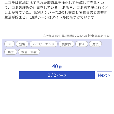
ニコラは戦場に捨てられた魔道具を浄化して分解して売るとい
う、ゴミ処理係の仕事をしている。 ある日、ゴミ捨て場に行くと
兵士が寝ていた。 識別ナンバー712の兵器だと名乗る男との共同
生活が始まる。 18禁シーンはタイトルに※つけています
文字数 16,824
最終更新日 2024.4.23
登録日 2024.4.23
BL
短編
ハッピーエンド
異世界
甘々
魔法
兵士
執着・溺愛
40
件
1
/ 2
Next
ページ