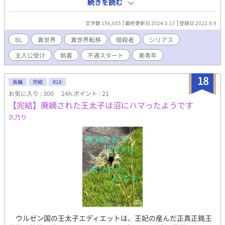
なある日、世話係として突如現れた美青年のライ。魔道具となっ
続きを読む
た自分を恐れないライに、次第に朔叡は心を開く。しかし、ライ
には何か秘密があるようで……。 暗殺者×魔道具にされた高校生
文字数 156,655
最終更新日 2024.5.17
登録日 2022.9.9
不遇スタートです。R18展開には※マークを付ける予定です。シ
リアスが多めで、ラブ展開も後半です。よろしくお願いします。
BL
異世界
異世界転移
暗殺者
シリアス
主人公受け
執着
不遇スタート
美青年
18
長編
完結
R18
お気に入り : 300
24h.ポイント : 21
【完結】廃嫡された王太子は沼にハマったようです
久乃り
ウルゼン国の王太子エディエットは、王妃の産んだ正真正銘王