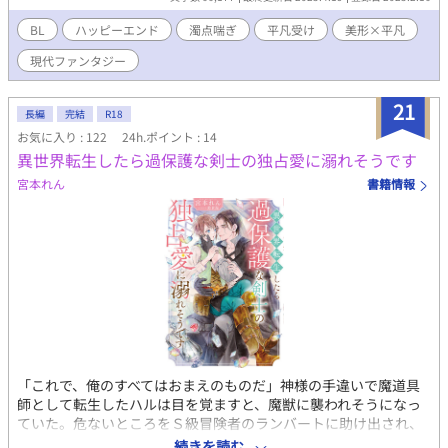
BL
ハッピーエンド
濁点喘ぎ
平凡受け
美形×平凡
現代ファンタジー
21
長編
完結
R18
お気に入り : 122
24h.ポイント : 14
異世界転生したら過保護な剣士の独占愛に溺れそうです
宮本れん
書籍情報
「これで、俺のすべてはおまえのものだ」神様の手違いで魔道具
師として転生したハルは目を覚ますと、魔獣に襲われそうになっ
ていた。危ないところをＳ級冒険者のランバートに助け出され、
彼が求める幻の魔石を探すため、二人は旅をすることになる。し
続きを読む