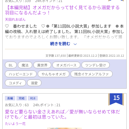
お気に入り : 339
24h.ポイント : 21
く。 そんなある日、ルカはゼノたちが焼くパンのおいしさに驚
【本編完結】オメガだからって甘く見てるから溺愛する
き、前世の知識を生かして、街外れに「悪魔印のサンドイッチ屋
羽目になるんだよっ！
さん」を開くことを思いつく。 最初こそ悪魔の血を引く者への偏
見にさらされるものの、店は次第に評判となり、街の住人や冒険
天田れおぽん
者たちにも愛されるようになる。 ルカはゼノや子どもたちと笑い
♡ 番わせました ♡ ❁「第11回BL小説大賞」参加します ❁ 本
合いながら、こんな毎日がずっと続けばよいと願っていた。 しか
編の改稿、入れ替えは終了しました。 第11回BL小説大賞」参加し
し、ついに王都で異世界の聖女が召喚される。 原作では力を失う
ておりますのでよろしくお願い致します。 『オメガだからって溺
はずだったルカだが、その聖なる力はなぜか以前よりも強くなっ
愛したわけじゃないんだよっ』の第二話が変な位置にありました
続きを読む
ていた。 やがて森で倒れていた聖女を保護したルカは、彼女もま
ので修正しました。 m(_ _)m ☆…☆…☆…☆…☆…
た、突然異世界へ連れてこられ、神殿に利用されていた被害者だ
☆…☆…☆…☆…☆…☆…☆…☆…☆…☆…☆ 結婚って、こん
文字数 137,650
最終更新日 2023.12.2
登録日 2022.10.12
と知る。 さらに、原作でルカが力を失った本当の原因が、大神官
なもんだっけ？ ご機嫌で風呂から上がってきたオレはドアを開
の作った魔道具にあったことが明らかになる。 大神官は聖人と聖
けて驚いた。 素っ裸の知らない男がベッドの上にいたからだ。
BL
魔法
異世界
オメガバース
ツンデレ受け
女の力を奪い、二人を思いどおりに操ろうとしていたのだ。 聖女
「やあ。はじめまして。わたしが今日からキミの夫になるルノワ
を連れ戻そうとする神殿の騎士たちは、ゼノと三人の子どもたち
ハッピーエンド
やんちゃオメガ
残念イケメンアルファ
ールだ」 「あっ、ああ。オレはミカエルだ」 「さぁミカエル。初
まで危険な悪魔として捕らえようとする。 新しく手に入れた家族
夜を始めようか」 「……はぁ？ 白い結婚じゃなかったのかよ」
コメディ
溺愛
を守るため、ルカは逃亡聖人である自分の正体を明かし、ゼノた
「何を言ってるんだキミは。オメガにヤる以外の価値などない」
ちとともに王都へ向かうことを決意する。 これは、追放される運
「そんなわけあるかぁっ！」 裸の股間を蹴り飛ばして始まる、
命から逃げ出した聖人が、白い獣悪魔と三人の子どもたちに出会
15
ふたりの物語 ――――。 ♪ ――――――――――――――
長編
完結
R18
い、本当の家族と居場所を手に入れる物語。 そして、小説に定め
♪ 登場人物 ミカエル・ランバート伯爵家子息（18
お気に入り : 63
24h.ポイント : 21
られた結末を乗り越えたルカが、聖人という役目ではなく、一人
歳） オメガ男子 魔道具作りの天才 魔力も高い 薄茶の髪と瞳
愛など要らない金さえあれば／愛が無いならせめて体だ
の人間として大切な者と生きる未来を選ぶ物語である。
色気のある小悪魔系 オメガとしては大きい身長178センチ ルノワ
けでも／と最初は思っていた。
ール・シェリング侯爵（22歳） アルファ男子 剣術が得意 銀髪青
たいよう一花
い目 女性っぽい美形 アルファとしては小ぶりで細身な身長182