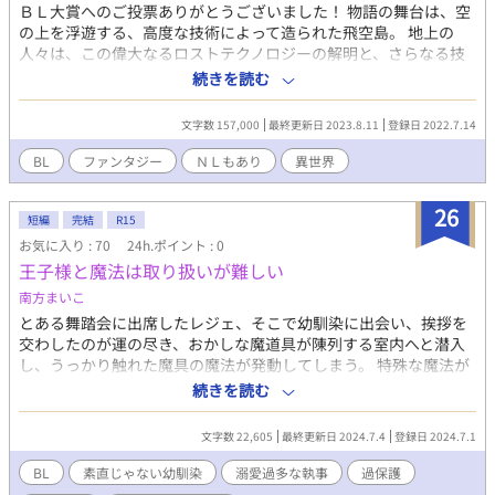
ＢＬ大賞へのご投票ありがとうございました！ 物語の舞台は、空
の上を浮遊する、高度な技術によって造られた飛空島。 地上の
人々は、この偉大なるロストテクノロジーの解明と、さらなる技
術更新のため島自体に研究機関(C・G)を設置した。 島の技術は
続きを読む
《魔力》が深く関与しているとされ、魔法の研究と、使い方を学
ぶための学園がある。 飛空島は研究機関で働く人々と、魔法学園
文字数 157,000
最終更新日 2023.8.11
登録日 2022.7.14
に通う学生らのための一つの大きな都市になっているのが、この
浮遊する島だった。 主人公はティルエリー=クライン。 この島を
BL
ファンタジー
ＮＬもあり
異世界
作った偉人ハウザー=クラインの子孫で、世界一の魔道具技師にな
りたい十五歳の少年。 魔法学園で、のんびり過ごすつもりだった
26
のに、とある調査班に任命されてしまう…！ 班長は王子様？ 乙女
短編
完結
R15
ゲームのヒロイン？ 僕が攻略対象って何のこと？
お気に入り : 70
24h.ポイント : 0
王子様と魔法は取り扱いが難しい
南方まいこ
とある舞踏会に出席したレジェ、そこで幼馴染に出会い、挨拶を
交わしたのが運の尽き、おかしな魔道具が陳列する室内へと潜入
し、うっかり触れた魔具の魔法が発動してしまう。 特殊な魔法が
かかったレジェは、みるみるうちに体が縮み、十歳前後の身体に
続きを読む
なってしまい、元に戻る方法を探し始めるが、ちょっとした誤解
から、幼馴染の行動がおかしな方向へ、更には過保護な執事も加
文字数 22,605
最終更新日 2024.7.4
登録日 2024.7.1
わり、色々と面倒なことに――。 ※濃縮版
BL
素直じゃない幼馴染
溺愛過多な執事
過保護