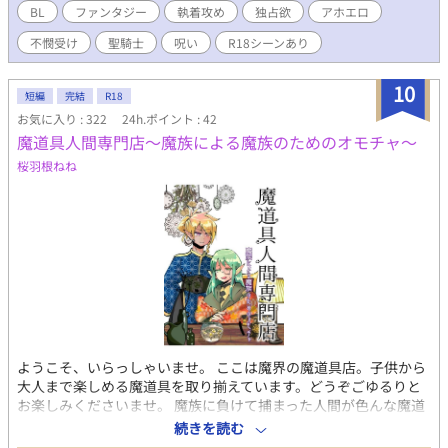
で……。 「これ、本当に治療なんですか……っ！？」 三日三晩、
BL
ファンタジー
執着攻め
独占欲
アホエロ
聖剣（物理）でドロドロに開発されたハルのナカは、呪いが解け
不憫受け
聖騎士
呪い
R18シーンあり
た後も彼の「聖水」なしではいられない身体に作り替えられてい
て――。 「一生、私の側で浄化され続けろ。……拒むなら、また
新しい呪いでお前を縛るまでだ」 逃げ場なし、拒否権なし！ 高潔
10
短編
完結
R18
な聖騎士の皮を被った「怪物」に一生管理される、聖なる地獄の
お気に入り : 322
24h.ポイント : 42
共依存BL、開幕。 ※キレイなアホエロを目指しました(???) ※♡
魔道具人間専門店〜魔族による魔族のためのオモチャ〜
では喘がないです ※頭からっぽにして読んでください
桜羽根ねね
ようこそ、いらっしゃいませ。 ここは魔界の魔道具店。子供から
大人まで楽しめる魔道具を取り揃えています。どうぞごゆるりと
お楽しみくださいませ。 魔族に負けて捕まった人間が色んな魔道
具にされたり、番にされたりしています。 悲壮感控えめな頭空っ
続きを読む
ぽエロコメです。