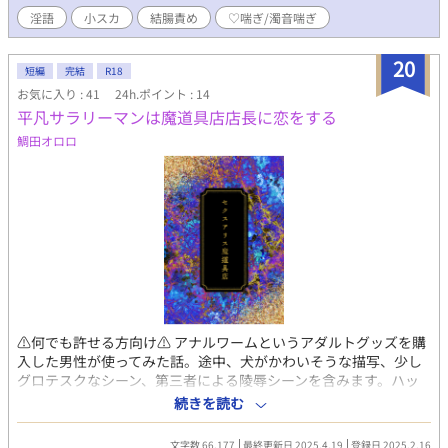
※基本的には勇者視点ですがエルフ視点と、ダンジョン内やR18
淫語
小スカ
結腸責め
♡喘ぎ/濁音喘ぎ
場面は三人称になります。苦手な方ご注意下さい⚠️ ※エロには印
つけときまーす 地雷が多い方はお気をつけて！ タグに載り切らな
かったのでこちらにも記載しておきます BL/異世界/ファンタジー/
20
短編
完結
R18
結腸責/小スカ/エロトラップダンジョン/♡喘ぎ/濁点喘ぎ/固定カ
お気に入り : 41
24h.ポイント : 14
プ/合同えっち有(一穴一棒)/淫語/モロ語/女性器表現/ショタおに
平凡サラリーマンは魔道具店店長に恋をする
(見た目だけ)/ 記載は増えたりするかもです ※サブタイトル作成が
苦手なのでAIに手伝って貰っていますがそれ以外は自力です！ ※
鯛田オロロ
更新は毎日じゃないです
⚠何でも許せる方向け⚠ アナルワームというアダルトグッズを購
入した男性が使ってみた話。途中、犬がかわいそうな描写、少し
グロテスクなシーン、第三者による陵辱シーンを含みます。ハッ
ピーエンド。 ※は性描写有り ※20250402 セクスアリス魔道具
続きを読む
店より改題
文字数 66,177
最終更新日 2025.4.19
登録日 2025.2.16