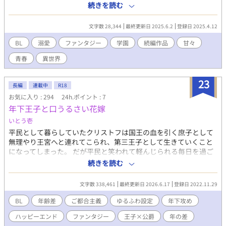
大暴れ。 愛しい彼らの見守り隊のみなさま、引き続き泣いて笑っ
続きを読む
て愛でてくださいますようお願い申し上げます。 [主な登場人物]
★ケンドリック王立学院生★ アレキサンダー・ヨハネス・カル
文字数 28,344
最終更新日 2025.6.2
登録日 2025.4.12
デロイ：カルデロイ王国第三王子、イアンを溺愛する イアン・
ステップフィールド：伯爵家子息、愛らしい容姿と性格で皆を魅
BL
溺愛
ファンタジー
学園
続編作品
甘々
了する魔導士エリート バロン・ロッドスチュワード：男気溢れ
青春
異世界
る侯爵家次男、エヴァンのことで頭がいっぱい エヴァン・アル
ドラン：トラウマもちの魔導士、魔道具作りの天才、離れて暮ら
す妹がいる ニール：伯爵家三男、医療系魔術師を目指すムード
23
長編
連載中
R18
メーカー セイラ：伯爵家長女、商団を持ち世界を渡り歩くのが
お気に入り : 294
24h.ポイント : 7
夢 エカテリーナ・マイヨール：侯爵令嬢、階級に強いこだわり
年下王子と口うるさい花嫁
を持つ フィッツェランド・マイヨール：侯爵子息、剣術でバロ
ンと1，2を争う人気者。 ★ファミリー★ ウィリアム・ダリウ
いとう壱
ス・カルデロイ：カルデロイ王国国王、アレキサンダーの父 バ
平民として暮らしていたクリストフは国王の血を引く庶子として
ラク・ステップフィールド：王宮魔導士長、イアンの父 ムスタ
無理やり王宮へと連れてこられ、第三王子として生きていくこと
ビオ・エラルド・カルデロイ：カルデロイ王国第二王子、愛に生
になってしまった。 だが平民と笑われて軽んじられる毎日を過ご
きるキラキラ王子 ケネス・ダグリス・ロッドスチュワード：バ
す。 それでも大好きな魔道具製作で人々を救うという思いを胸に
続きを読む
ロンの父、ケンドリック王立学院長を務める ★その他★ サリ
抱き、 母との約束により魔法の能力を隠しながら日々を耐えるク
ム・ハムラード：マリガン王国の第一王子 アイナナ・デンノ
リストフの下に、教育係として口うるさいローゼン公爵がやって
ア：サリム王子の侍従、訪問先のカルデロイでムスタビオに見初
文字数 338,461
最終更新日 2026.6.17
登録日 2022.11.29
きた。 ローゼン公爵の小言に辟易するクリストフだが、 国を守る
められる。 ダン＆レン：アイナナの年の離れた弟、双子、サリ
女神様の神託のせいで、なんとローゼン公爵がクリストフの花嫁
BL
年齢差
ご都合主義
ゆるふわ設定
年下攻め
ムの世話係見習い ノーマン・ウエストウッド：伯爵子息、アレ
として定められ、共に生活することになってしまう。 可愛い系甘
キサンダー付き侍従 ブランシェ：古代竜の末裔、アレキサンダ
ハッピーエンド
ファンタジー
王子×公爵
年の差
えん坊男子（２０） ✕ 嫌味の得意な真面目系年上美人（４０） シ
ーの召喚獣