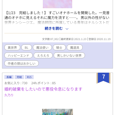
【1/23 完結しました！】 すごいオナホールを開発した。一見普
通のオナホに見えるそれに魔力を流すと……。 男以外の性がない
世界ナンシージエ。 魔法師団に所属している青年はナルシストだ
った。日々自分を鏡で眺めてはうっとりしてた青年は、自分をも
続きを読む
っと愛せないかと考える。それを原動力に開発したオナホ
は……。 青年はそのオナホを使ってオナニーしているところを幼
文字数 87,302
最終更新日 2021.1.23
登録日 2020.11.19
馴染みの騎士に見られ、めちゃくちゃに犯されてしまう。犯され
る自分も好きかも、とそれから騎士と関係を持つ青年。普通では
異世界
BL
魔法使い
騎士
魔道具
ないＨに騎士もまたのめり込んでいき……。 巨根騎士（人外混
ハッピーエンド
えろえろ
男しかいない世界
血・竜族・童貞）×ナルシスト魔法使い。あほエロハッピーエン
ド？ です。 短編の予定でしたが長くなりました（汗 ナルシスト
作者の頭はおかしい
／性癖／魔道具／オナニー／セルフセックス／疑似二輪挿し／巨
根／尿道責め／快楽堕ち／貞操観念皆無／魔法師団長はビッチ
7
（何
長編
完結
R15
お気に入り : 730
24h.ポイント : 85
婚約破棄をしたいので悪役令息になります
久乃り