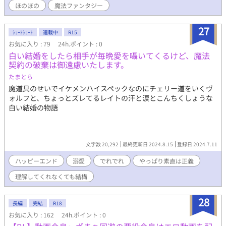
ほのぼの
魔法ファンタジー
27
ｼｮｰﾄｼｮｰﾄ
連載中
R15
お気に入り : 79
24h.ポイント : 0
白い結婚をしたら相手が毎晩愛を囁いてくるけど、魔法
契約の破棄は御遠慮いたします。
たまとら
魔道具のせいでイケメンハイスペックなのにチェリー道をいくヴ
ォルフと、ちょっとズレてるレイトの汗と涙とこんちくしょうな
白い結婚の物語
文字数 20,292
最終更新日 2024.8.15
登録日 2024.7.11
ハッピーエンド
溺愛
でれでれ
やっぱり素直は正義
理解してくれなくても結構
28
長編
完結
R18
お気に入り : 162
24h.ポイント : 0