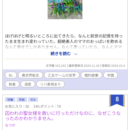
ほげほげと明るいところに出てきたら、なんと前世の記憶を持っ
たまま生まれ変わっていた。超絶美人のママのおっぱいを飲める
なんて幸せでしかありません。なんて思っていたら、なんとママ
は男！ なんとこの世界、男女比が恐ろしく歪、圧倒的女性不足だ
続きを読む
った。貴族は魔道具を使って男同士で結婚して子を成すのが当た
り前と聞かされて絶望。更に入学前のママ友会で友だちを作ろう
文字数 163,241
最終更新日 2024.11.30
登録日 2024.10.4
としたら何故だか年上の男の婚約者が出来ました。 そしてなん
と、中等部に上がるとここが乙女ゲームの世界だと知ってしま
BL
異世界転生
乙女ゲームの世界
婚約破棄
学園
う。それならこの歪な男女比も納得。主人公ちゃんに攻略され
執着
溺愛
リバ表現あり
て？婚約破棄されてみせる！と頑張るセレスティンは主人公ちゃ
んより美人なのであった。 注意:作者的にR15と思う箇所には※を
つけています。
8
短編
完結
R18
お気に入り : 38
24h.ポイント : 78
囚われの聖女様を救いに行っただけなのに、なぜこうな
ったのかわかりません。
なつか