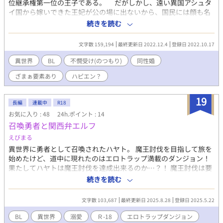
位継承権第一位の王子である。 だがしかし、遠い異国アシュタ
イ国から嫁いできた王妃が公の場に出ないから、国民には顔も名
前も覚えられてはいなかった。 毎日毎日公務をこなしているエ
続きを読む
ディエットであったが、何故か自分の知らないうちに王太子の婚
約発表の日取りが決められていた。 衣装の手配をし、スケジュ
文字数 159,194
最終更新日 2022.12.4
登録日 2022.10.17
ールを組むエディエットであったが、病に伏せる国王には何も知
らされてはいなかった。 そうして、婚約発表の日、エディエッ
異世界
BL
不憫受け(のつもり)
同性婚
トはこっそりと城を抜け出したのだった。自分の持てる全てを持
ざまぁ要素あり
ハピエン？
って。 たどり着いた先は、かつて父である国王から贈られた
辺境の地。長らく領主が不在であったため王都にからも忘れられ
ていた。 閉じていた邸を開け、使用人を雇い領主生活を始めた
19
長編
連載中
R18
エディエットは、 領民のために魔道具を開発していく。そうし
お気に入り : 48
24h.ポイント : 14
て、人々の驚異である魔獣の森を快諾するための魔道具を作り出
召喚勇者と関西弁エルフ
した。しかしそのせいで、エディエットの運命が大きく変わって
しまうのだった。 ─ご注意─ 作品内で女性軽視または女性蔑視
えびまる
の表現があります。ご注意ください。 作品内において虐待、ま
異世界に勇者として召喚されたハヤト。 魔王討伐を目指して旅を
たはそれに類する表現があります。
始めたけど、道中に現れたのはエロトラップ満載のダンジョン！
果たしてハヤトは魔王討伐を達成出来るのか…？！ 魔王討伐は要
素程度であまり戦闘シーンはありません 勇者×関西弁エルフ 無邪
続きを読む
気魔道具技師×兄貴肌騎士団長 合法ショタ魔塔主妖精族×その弟
子 の3組のカップルでお届けします！ よくあるエロトラップダン
文字数 103,687
最終更新日 2025.8.28
登録日 2025.5.22
ジョンの感じではないかもです… やたら真面目に書いてますが結
局えろが書きたいんです！すいません！！ ※ハイパーご都合主義
BL
異世界
溺愛
Ｒ-18
エロトラップダンジョン