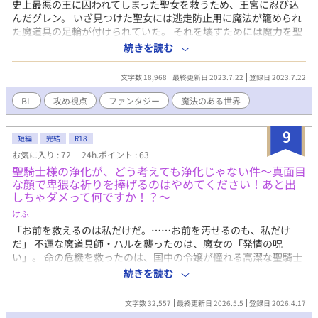
史上最悪の王に囚われてしまった聖女を救うため、王宮に忍び込
んだグレン。 いざ見つけた聖女には逃走防止用に魔法が籠められ
た魔道具の足輪が付けられていた。 それを壊すためには魔力を聖
女に受け渡してもらう必要があるという。 ではその方法は？ 「僕
続きを読む
を抱けばいい」 そんな感じで型破りな聖女様(♂)に振り回される
男の話。
文字数 18,968
最終更新日 2023.7.22
登録日 2023.7.22
BL
攻め視点
ファンタジー
魔法のある世界
9
短編
完結
R18
お気に入り : 72
24h.ポイント : 63
聖騎士様の浄化が、どう考えても浄化じゃない件～真面目
な顔で卑猥な祈りを捧げるのはやめてください！あと出
しちゃダメって何ですか！？～
けふ
「お前を救えるのは私だけだ。……お前を汚せるのも、私だけ
だ」 不運な魔道具師・ハルを襲ったのは、魔女の「発情の呪
い」。 命の危機を救ったのは、国中の令嬢が憧れる高潔な聖騎士
団長・セレスティアンだった。 だが、聖職者としての「浄化」
続きを読む
は、あまりに苛烈で、淫らすぎた！ 「孕みたまえ」と欲望まみれ
の祈りを囁かれ、魔道具の足枷で感度を極限まで跳ね上げられ、
文字数 32,557
最終更新日 2026.5.5
登録日 2026.4.17
さらには魔力による「許可なし絶頂禁止（寸止め）」の地獄ま