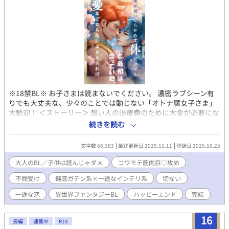
センチ 能力は高いが、女っぽい見た目で損している ※ ゆるゆる
設定です ・なんちゃってオメガバース ・異世界なんで魔法使える
・オメガが無双する ・アルファは残念カワイイ（予定） ・保険的
ゆるゆるR18
※18禁BL※ お子さまは読まないでください。 濃密ラブシーン有
りでも大丈夫な、少々のことでは動じない「オトナ腐女子さま」
大歓迎！ ＜ストーリー＞ 想い人の治療費のために大金が必要にな
ったグレイは、魔道具師のレネから高額報酬の契約結婚を持ち掛
続きを読む
けられ、すぐさま契約を結んだ。 レネが持ち掛けた契約とは、性
行為で用いる淫靡な魔道具製品を二人でテストすること。 愛のな
文字数 66,383
最終更新日 2025.11.11
登録日 2025.10.25
い結婚で夜ごとレネを抱くことになったグレイだが、彼は知らな
かった。初対面だと思っていたレネが、実は長年グレイに対して
大人のBL／子供は読んじゃダメ
コワモテ筋肉巨○攻め
片想いをし続けてきたことを。 ・女性の存在がなく、男性だけが
不憫受け
鈍感ガテン系×一途なインテリ系
切ない
存在する世界。 ・植物や動物と違い、人類は雄しかいないため、
男同士で結婚することはごく当たり前。 ・この世界では性行為と
一途な恋
異世界ファンタジーBL
ハッピーエンド
完結
生殖に直接的な因果関係はなく、妊娠出産という過程はありませ
ん。 ・他作品のスピンオフ作品ですが、こちらだけでもお楽しみ
16
いただけます。 （でも、良かったら本編も読みに来てくださ
長編
連載中
R18