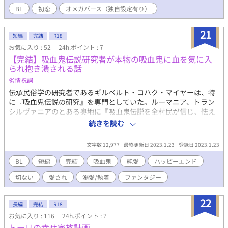
ヶ月に1回に発情期があり、α、βを強烈なフェロモンで誘うとさ
BL
初恋
オメガバース（独自設定有り）
れ、自分の意思関係なく誘うため、見境なく誘うから、嫌われる
ことが多い。 αとΩには運命の番というものがあるらしい。自分だ
21
けの魂の番というものが……。 Ω同士の間に生まれた主人公 ま
短編
完結
R18
た、特異体質を持っていた……。 そんな彼に惹かれたα。 自分の
お気に入り : 52
24h.ポイント : 7
性別に囚われつづけているΩと、 その子に初めての恋をするαの話
【完結】吸血鬼伝説研究者が本物の吸血鬼に血を気に入
られ抱き潰される話
劣情祝詞
伝承民俗学の研究者であるギルベルト・コハク・マイヤーは、特
に『吸血鬼伝説の研究』を専門としていた。ルーマニア、トラン
シルヴァニアのとある奥地に『吸血鬼伝説を全村民が信じ、怯え
暮らしている村がある』という噂を耳にしたギルは、その村にフ
続きを読む
ィールドワークに出かける。そこには、伝承上の生き物のはずの
『本物の吸血鬼』が暮らしていた。血の匂いを気に入られてしま
文字数 12,977
最終更新日 2023.1.23
登録日 2023.1.23
ったギルは襲われ、吸血という究極の絶頂に至らしめられてしま
う。 「嗚呼なんと甘美で芳醇な味わい！細胞の一つ一つが震え
BL
短編
完結
吸血鬼
純愛
ハッピーエンド
る！貴様の血は『最高』だ、コハク！」 「あぁ”……ぁ”……ぁ
切ない
愛され
溺愛/執着
ファンタジー
♡」 ※死ネタがあります（メイン2人は死にません） ※男女の恋
愛未満表現があります ※本編完結済み ※ご希望がありましたら番
外編を投稿する予定です
22
長編
完結
R18
お気に入り : 116
24h.ポイント : 7
トーリの幸せ家族計画