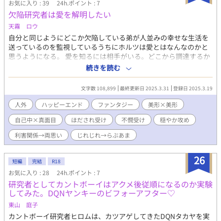
お気に入り : 39
24h.ポイント : 7
欠陥研究者は愛を解明したい
天霧 ロウ
自分と同じようにどこか欠陥している弟が人並みの幸せな生活を
送っているのを監視しているうちにホルツは愛とはなんなのかと
思うようになる。 愛を知るには相手がいる。どこから調達するか
考えた末、殺処分が決定された魔人となった青年メルギスクを引
続きを読む
き取ることにした。 最初こそ恋人だから恋人らしい行動をしてい
たホルツだったが、メルギスクと親しくなるにつれ、メルギスク
文字数 108,899
最終更新日 2025.3.31
登録日 2025.3.19
に特別な想いを抱くようになっていく。 ※世界観は「狂った愚者
の恋」と同じです。 ※Rシーンがあるページには*がついてます。
人外
ハッピーエンド
ファンタジー
美形×美形
※受視点は「理不尽～」攻視点は「恋人は～」となっています。
自己中×真面目
ほだされ受け
不憫受け
穏やか攻め
※前触れもなく残酷描写が入ります。 ホルツ×メルギスク (ファ
ンタジー/研究者×魔人/自己中×真面目/人外/ハッピーエンド/美
利害関係→両思い
じれじれ→らぶあま
形×美形/ほだされ受/穏やか攻/不憫受/利害関係→両思い/じれじ
れ/甘々)
26
短編
完結
R18
お気に入り : 28
24h.ポイント : 7
研究者としてカントボーイはアクメ後従順になるのか実験
してみた。DQNヤンキーのビフォーアフター♡
東山 庭子
カントボーイ研究者ヒロムは、カツアゲしてきたDQNタカヤを実