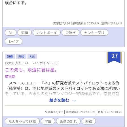
験台にする。
文字数 7,964
最終更新日 2025.4.9
登録日 2025.4.9
BL
短編
カントボーイ
♡喘ぎ
ヤンキー受け
レイプ
27
短編
完結
R18
お気に入り : 21
24h.ポイント : 0
この先も、永遠に君は星。
猫宮乾
スペースコロニー『ネ』の研究者兼テストパイロットである俺
（縁堂葵）は、同じ地球系のテストパイロットである鴻に片想い
をしている。※永久の別れアンソロジー寄稿作品です。恋愛成就
後、永遠に会えなくなりますのでご注意願います。（SFにR18で
続きを読む
投稿している※そちらは男女※【結婚したい男】の関連作品で
す。双方単独でご覧頂けます。こちらの方がはるか前の時空なの
文字数 17,353
最終更新日 2022.10.26
登録日 2022.10.26
ですが、あちらの主人公がチラッと後半に出てきます。よろしけ
れば、お楽しみいただけますと幸いです）
なんちゃってSF風
宇宙
永遠の別れ
短編