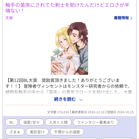
2020/09/05 内容紹介及びタグを一部修正しました。
触手の苗床にされてた剣士を助けたんだけどエロさが半
端ない！
天城
書籍情報
【第12回BL大賞 奨励賞頂きました！ありがとうございま
す！！】 冒険者ヴィンセントはモンスター研究者からの依頼で、
植物系触手の中から『苗床』の青年クロードを助け出した。 大量
の種を植え付けられた『苗床』は、剣士のような均整の取れた身
続きを読む
体をしているのに妙に色っぽい。 初めて男に欲情したヴィンセン
トは、戸惑いながらも依頼で『苗床』の世話係となった。 「あ、
文字数 176,016
最終更新日 2024.12.10
登録日 2024.10.15
できるだけ回数ヤってくれる？あと射精もたくさんさせてくれ
る？」 「はあああ？？」 雇い主のオーダーは、一日最低一度は触
BL
溺愛/甘々
人外×人間
ファンタジー要素あり
手の種を産ませる事。 普段表情に乏しいクロードは触れた時だけ
ざまぁ
美形受け
不憫からの溺愛
目眩がするほどの色香を放つ。 触手に犯され熟れきった身体の抱