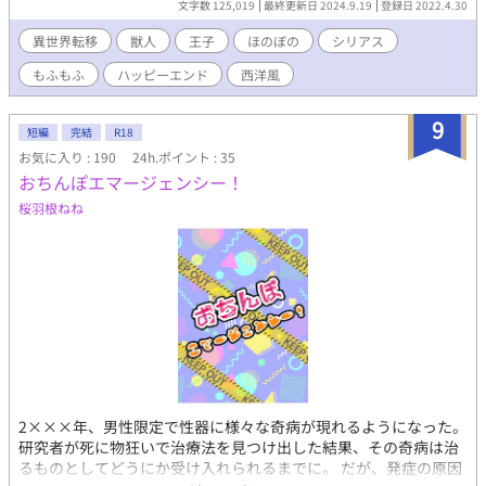
文字数 125,019
最終更新日 2024.9.19
登録日 2022.4.30
この世界では、魚、虫、爬虫類、両生類、鳥以外は、吉祥花とい
うもので生まれます。 ※R18は後半あたりに入る予定。 ※主
異世界転移
獣人
王子
ほのぼの
シリアス
人公が受です。 ムーンでも重複更新してます。 2018年くらい
もふもふ
ハッピーエンド
西洋風
からぼちぼち書いている作品です。 ちょうど体調不良や中華沼
落ちなどが重なって、ムーンでも二年くらい更新してないんです
が、するつもりはありますし、たぶんアルファさんのほうが受け
9
短編
完結
R18
良さそうだなあと思って、こちらにものせてみることにしまし
お気に入り : 190
24h.ポイント : 35
た。 あちらで募集してたお題、以下１０個をどこかに使う予
おちんぽエマージェンシー！
定です。何がどう使われるかは、お楽しみに(^ ^) 電卓、メスシ
リンダー、しゃっくり、つめ、くじら、南の一つ星、ひも、スプ
桜羽根ねね
レー、オムレツ、バランスボール お題にご協力いただいた皆
様、ありがとうございました。 ショートショート集を予定してま
したが、普通に長編になりました。 本編は、約12万2900字
でした。
2×××年、男性限定で性器に様々な奇病が現れるようになった。
研究者が死に物狂いで治療法を見つけ出した結果、その奇病は治
るものとしてどうにか受け入れられるまでに。 だが、発症の原因