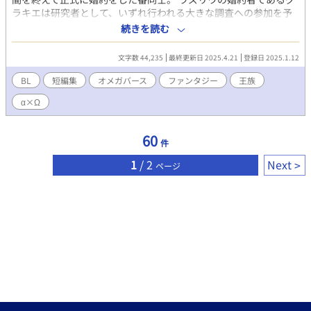
ラキエは研究者として、いずれ行われる大きな調査への参加を予
定していた。 婚約者と同じ調査へ参加するべく、勉強を続けるラ
続きを読む
ズリウだけれど…… もっともっと、側に在りたい。 一緒に居たい
α王子×離れたくないΩ王子 互いに夢中な二人のゆるあまBL短編
文字数 44,235
最終更新日 2025.4.21
登録日 2025.1.12
集。 ※「籠中の鳥と陽色の君
（https://www.alphapolis.co.jp/novel/974250182/162917908）」
BL
短編集
オメガバース
ファンタジー
王族
後のお話です
α×Ω
60
件
1
/ 2
Next
ページ