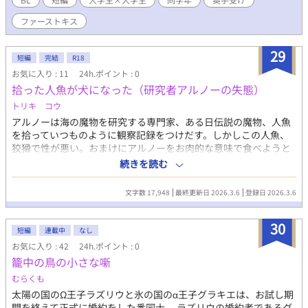
ファーストキス
29
短編
完結
R18
お気に入り : 11
24h.ポイント : 0
拾った人魚が犬になった（研究者アルノーの失態）
トリキ コウ
アルノーは海の魔物を研究する専門家、ある日伝説の魔物、人魚
を拾っていつものように観察記録をつけだす。しかしこの人魚、
狡猾で性が悪い。おまけにアルノーをお肉的な意味で食べようと
してから態度が急変、懐いた犬みたいになっていき……？ ※含
続きを読む
む要素→ 本能もりもり魔物系人魚×ツンデレ研究者のじわじわ
にじり寄りストーリー。 腹ボコ、ファンタジーエロ、人体改
文字数 17,948
最終更新日 2026.3.6
登録日 2026.3.6
造、強姦未遂、捕食、カントボーイ、ハッピーエンド。
30
短編
連載中
なし
お気に入り : 42
24h.ポイント : 0
籠中の鳥の小さな噺
むらくも
太陽の国のΩ王子ラズリウと氷の国のα王子グラキエは、お試し期
間を終えて正式に婚約をした番同士。 ラズリウの婚約者であるグ