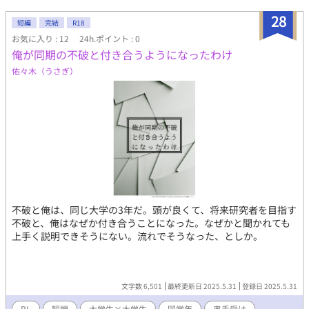
28
短編
完結
R18
お気に入り : 12
24h.ポイント : 0
俺が同期の不破と付き合うようになったわけ
佑々木（うさぎ）
不破と俺は、同じ大学の3年だ。頭が良くて、将来研究者を目指す
不破と、俺はなぜか付き合うことになった。なぜかと聞かれても
上手く説明できそうにない。流れでそうなった、としか。
文字数 6,501
最終更新日 2025.5.31
登録日 2025.5.31
BL
短編
大学生×大学生
同学年
奥手受け