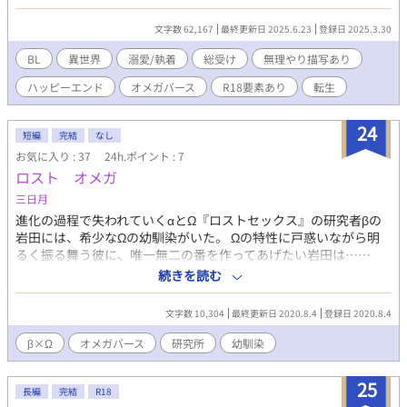
ルヴィとしての人生を受け入れ、さまざまな人と出会っていく。
少しだけ暗い話になりますが、ハッピーエンド保証付きです。
文字数 62,167
最終更新日 2025.6.23
登録日 2025.3.30
追・タイトルを少し変更させていただきました。
BL
異世界
溺愛/執着
総受け
無理やり描写あり
ハッピーエンド
オメガバース
R18要素あり
転生
24
短編
完結
なし
お気に入り : 37
24h.ポイント : 7
ロスト オメガ
三日月
進化の過程で失われていくαとΩ『ロストセックス』の研究者βの
岩田には、希少なΩの幼馴染がいた。 Ωの特性に戸惑いながら明
るく振る舞う彼に、唯一無二の番を作ってあげたい岩田は⋯⋯
BLove様第三回短編小説コンテストテーマ『世紀末オメガバー
続きを読む
ス』応募作品第一弾
文字数 10,304
最終更新日 2020.8.4
登録日 2020.8.4
β×Ω
オメガバース
研究所
幼馴染
25
長編
完結
R18