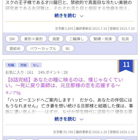
スクの王子様である才川龍巳と、禁欲的で真面目な冷たい美貌の
研究者である氷河雅は、それぞれ見た目と相反する性癖を抱え、
悩んでいた。 『嗚呼、俺の本性を晒しても引かない、固い信頼で
続きを読む
結ばれた性奴隷が欲しい。』 『嗚呼、この雌豚のようにだらしな
い淫乱な身体をご主人様に躾られたい』 そんな見た目と中身が全
文字数 5,895
最終更新日 2023.7.10
登録日 2023.7.10
く噛み合ってない2人がある日、エレベーターで偶然出会ってしま
い───。 甘いマスクの王子様系ドS×研究者で眼鏡美人系ドM
SM
美形×美形
溺愛
二輪挿し
緊縛・拘束
玩具
※過激な表現がございますのでご注意下さい。 ムーンライトノベ
首絞め
パワーカップル
BL
ルズ様にも掲載しています。
11
短編
完結
なし
お気に入り : 161
24h.ポイント : 28
【8話完結】あなたの瞳に映るのは、僕じゃなくてい
い。〜死に戻り薬師は、元旦那様の恋を応援する〜
キノア9g
「ハッピーエンドへご案内します！ だから、あなたの伴侶には
もうなれません」 亡き妻を想い続ける旦那様と結婚した僕は、事
故に遭い死んだ……はずが、なぜか学生時代に逆戻り!? 健気な薬
師×冷徹（？）な天才魔術師。すれ違いと涙の死に戻りBL。 あら
続きを読む
すじ 旦那様は、亡くなった前妻・エレナ様を今も愛している。 研
究者の彼を支えるため「かりそめの妻」になった僕・ノアは、彼
文字数 35,786
最終更新日 2026.1.20
登録日 2026.1.16
が特効薬を完成させた日、自分の役目は終わったと悟り、彼の元