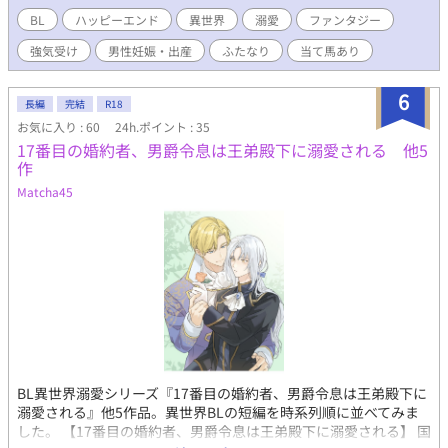
士団へ入って訓練を始めて求愛してくる。さらにフラエと同じ騎
BL
ハッピーエンド
異世界
溺愛
ファンタジー
士団にいた元騎士・ディールまでやってきて、平穏だったフラエ
強気受け
男性妊娠・出産
ふたなり
当て馬あり
の日常は大きく揺れることに……。 ※動物実験を示唆する表現が
あります。 ※あらすじにある通り、本人による人体実験を行って
います。 ※この話はあくまでフィクションであり、作者は生命の
6
長編
完結
R18
冒涜に反対しています。 ※2025年に削除した同タイトルの作品の
お気に入り : 60
24h.ポイント : 35
改稿版です。 ※ムーンライトノベルズ、アルファポリスへ掲載し
17番目の婚約者、男爵令息は王弟殿下に溺愛される 他5
ています。 ※表紙イラストは廃寺さんに描いていただきました。
作
その節は本当にありがとうございました。 ※表紙のタイトルは旧
題です。
Matcha45
BL異世界溺愛シリーズ『17番目の婚約者、男爵令息は王弟殿下に
溺愛される』他5作品。異世界BLの短編を時系列順に並べてみま
した。 【17番目の婚約者、男爵令息は王弟殿下に溺愛される】 国