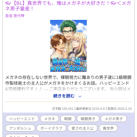
👓【BL】異世界でも、俺はメガネが大好きだ！👓＜メガ
ネ男子量産！
良音 夜代琴
メガネの存在しない世界で、裸眼視力に難ありの男子達に1級眼鏡
作製技能士の主人公がメガネをかけまくるお話。ハッピーエンド
&完結確約です♪♪ --- ご来店ありがとうございます。 当小説はメ
ガネ男子だらけの、異世界転移主人公の愛されサクセスストーリ
続きを読む
ーです。 主人公で1級眼鏡作製技能士の、遠近 翔（とおちか しょ
う）も当然メガネなら、 物腰柔らか公爵子息、アスリートな騎
文字数 109,501
最終更新日 2026.8.8
登録日 2026.5.29
士、アンニュイ大魔導士、 可愛い少年皇太子、ダンディ宰相、マ
ッドな研究者、果ては人外に至る迄、 登場する男子のことごとく
ハッピーエンド
メガネ
眼鏡
眼鏡男子
メガネ男子
にメガネをかけまくるお話です。 心の痛む描写はほとんどありま
アンダルシュ
ボーイズラブ
愛され主人公
異世界
せんので、 メガネ男子を愛する皆様は、どうぞごゆっくりお楽し
みください。