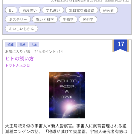
文字数 210,675
最終更新日 2026.8.3
登録日 2025.8.22
ものを、静かに揺るがしていく。 過去に囚われた男と、未来へ向
かう青年。 二人の軌道が交わったとき、何がほどけ、何が生まれ
BL
両片思い
すれ違い
無自覚な独占欲
研究者
るのか。 まだ、誰にもわからない。
ミステリー
呪いと科学
生物学
民俗学
おいしいじかん
17
短編
完結
R18
お気に入り : 56
24h.ポイント : 14
ヒトの飼い方
トマトふぁ之助
大王烏賊🦑似の宇宙人×新人警察官。宇宙人に飼育管理される絶
滅種ニンゲンの話。 「地球が滅びて幾星霜。宇宙人研究者有志は