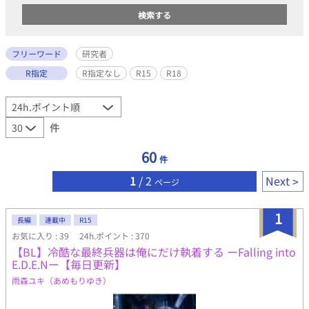
フリーワード
研究者
R指定
R指定なし
R15
R18
件
60
件
1
/ 2
Next
ページ
1
長編
連載中
R15
お気に入り : 39
24h.ポイント : 370
【BL】冷酷な最終兵器は俺にだけ執着する ーFalling into
E.D.E.Nー【毎日更新】
雨森ユキ（あめもりゆき）