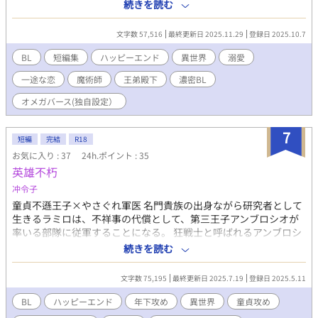
王陛下の17番目の婚約者、エレノア・マクレーン。陛下に呼び出
続きを読む
され、学園を早退するも陛下は執務室で第5王妃と面会中。もとも
と研究者になりたかった彼は、陛下の行動に心を無にしようとす
文字数 57,516
最終更新日 2025.11.29
登録日 2025.10.7
る。そんな時、王弟殿下がやさしく声をかけて来て……。 【宰相
閣下はコミュ症の天才魔術師を溺愛する】 ある日、父から職場に
BL
短編集
ハッピーエンド
異世界
溺愛
一通の手紙が届く。手紙の内容は婚約者が決まったというもの。
一途な恋
魔術師
王弟殿下
濃密BL
急に出来た22歳年上の婚約者に戸惑いつつも、受け入れざるを得
なかった僕は、彼と会って話す内に……。 ※イラストは第三章の
オメガバース(独自設定）
『王弟殿下は庭師である公爵令息を溺愛する』深浦 裕さん作 ※旧
タイトル：BL異世界溺愛シリーズ『異世界ルーヴル』 ※一部、加
7
筆修正をしております。 ※には、R-18の内容が含まれておりま
短編
完結
R18
す。 #年下攻め #身代わり #一目惚れ #婚約 #執着 #辺境の地
お気に入り : 37
24h.ポイント : 35
英雄不朽
冲令子
童貞不遜王子×やさぐれ軍医 名門貴族の出身ながら研究者として
生きるラミロは、不祥事の代償として、第三王子アンブロシオが
率いる部隊に従軍することになる。 狂戦士と呼ばれるアンブロシ
オの大怪我を治療したことでラミロは求婚される羽目になるが、
続きを読む
二人の婚約は予想外の事態に展開していき── 魔法のあるファン
タジー世界ですが、文化レベルは二十世紀初頭くらいのイメージ
文字数 75,195
最終更新日 2025.7.19
登録日 2025.5.11
です。
BL
ハッピーエンド
年下攻め
異世界
童貞攻め