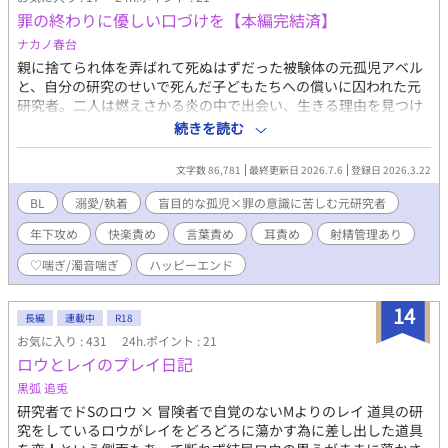
の関係を後悔していると思い込んだ朔也は、せめてもの償いとし
罪の終わりに優しい口づけを【本編完結済】
て望を番の束縛から解放しようと「番結合の解消」に関する研究
をはじめるが、それを知った望は、「朔也に他に好きな相手か
ナカノ春台
『運命の番』が現れ、自分と別れる準備をしているのではない
親に捨てられ体を弄ばれて死ぬはずだった被験体の元孤児アベル
か」と誤解してしまい…… ※ムーンライトノベルズにも掲載して
と、自分の研究のせいで死んだ子どもたちへの償いに囚われた元
います。
研究者。二人は燃えさかる炎の中で出会い、生きる理由を見つけ
た。 自分を拾ってくれた先生に盲目的な愛情を育てていたアベル
続きを読む
だったが、穏やかで優しいはずの先生はずっと言えずに隠してい
た秘密があった――。 元孤児で無邪気で盲目的な溺愛執着攻め×
文字数 86,781
最終更新日 2026.7.6
登録日 2026.3.22
穏やかで優しいけどどこか卑屈で陰がある訳ありの先生受け。 な
んちゃって中世な世界観で相思相愛な二人がすれ違い続けながら
BL
溺愛/執着
盲目的な孤児×罪の意識に苦しむ元研究者
も、最終的に幸せになります。 ※性描写メインのため、話の筋は
年下攻め
快楽責め
言葉責め
耳責め
射精管理あり
あまりありません。
♡喘ぎ/濁音喘ぎ
ハッピーエンド
14
長編
連載中
R18
お気に入り : 431
24h.ポイント : 21
ロウとレイのプレイ日記
黒弧 追兎
研究者でドSのロウ × 冒険者で自覚のないMよりのレイ 道具の研
究をしているロウがレイをどろどろに蕩かす為に差し出した道具