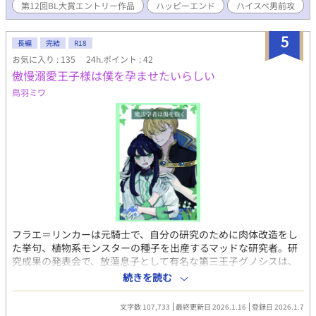
き心地は最高だった。 三十路の冒険者（苦労性の男前）×苗床の
第12回BL大賞エントリー作品
ハッピーエンド
ハイスペ男前攻
青年（金髪緑眼・美形） 色んなプレイを含みますが、特定攻とし
かしません。 表紙はpome村様に描いて頂きました。ありがとう
5
ございます！！
長編
完結
R18
お気に入り : 135
24h.ポイント : 42
傲慢溺愛王子様は僕を孕ませたいらしい
鳥羽ミワ
フラエ＝リンカーは元騎士で、自分の研究のために肉体改造をし
た挙句、植物系モンスターの種子を出産するマッドな研究者。研
究成果の発表会で、放蕩息子として有名な第三王子グノシスは、
フラエに対して自分の子を産むように要求する。グノシスは元々
続きを読む
学生時代の同期で、フラエと思い合っていたはずだが、卒業式の
日にフラエを手ひどく拒絶した過去があった。今更なんだと反発
文字数 107,733
最終更新日 2026.1.16
登録日 2026.1.7
するフラエをよそに、義務から散々逃げ回っていたグノシスは騎