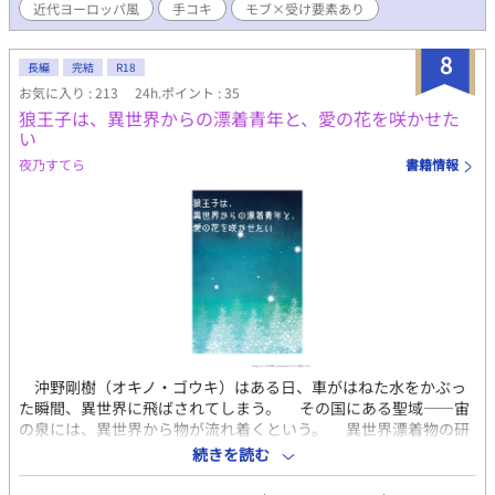
近代ヨーロッパ風
手コキ
モブ×受け要素あり
8
長編
完結
R18
お気に入り : 213
24h.ポイント : 35
狼王子は、異世界からの漂着青年と、愛の花を咲かせた
い
夜乃すてら
書籍情報
沖野剛樹（オキノ・ゴウキ）はある日、車がはねた水をかぶっ
た瞬間、異世界に飛ばされてしまう。 その国にある聖域――宙
の泉には、異世界から物が流れ着くという。 異世界漂着物の研
究者・狼獣人の王子ユーフェ・ラズリアに助けられ、剛樹はひと
続きを読む
まず助手として働くが……。 ※狼獣人は、獣頭獣身のことで
す。獣耳のついた人間のような可愛らしいものではありません。