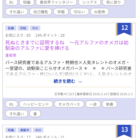
を離れ事故で命を落とした――はずだった。 気がつくと、僕は学
BL
短編
異世界ファンタジー
シリアス
死に戻り
生時代に戻っていた。 目の前には、まだエレナ様と出会う前の、
すれ違い
自己犠牲
学園
切ない
AI使用
憧れのクライヴ先輩がいる。 「今度こそ、旦那様を幸せにしてみ
せる」 僕の記憶にある『薬のレシピ』があれば、エレナ様を救う
ことができる。そうすれば、先輩は悲しい研究に明け暮れること
12
長編
完結
R18
もなく、彼女と幸せになれるはずだ。 そのために、僕は徹底的に
お気に入り : 85
24h.ポイント : 28
自身の恋心を殺し、二人の仲を取り持とうと奔走する。 けれど、
死ぬときまでに証明するね 〜元アルファのオメガは幼
なぜか今回の先輩はエレナ様に近づこうとせず、あろうことか僕
馴染のアルファに愛を捧げる
を「虫酸が走る」と冷たく突き放してきて……？ 「どうしてです
か、旦那様。僕はただ、あなたに笑っていてほしいだけなのに」
逢坂常
互いに相手を想うがゆえに、残酷にすれ違う二人。 死の運命を超
バース研究者であるアルファ・柊朔也×人気タレントのオメガ・
えて、臆病な愛が奇跡を起こす、再会と救済の物語。 全8話。
一宮望の、幼馴染こじらせオメガバース ＊ ＊ ＊ バース研究者
であるアルファ・柊(ひいらぎ)朔也(さくや)と、人気タレントのオ
メガ・一宮(いちみや)望(のぞむ)は、周囲には秘密の「番」であ
続きを読む
り、幼馴染である。望は朔也がアルファに目覚めた時の性行為が
きっかけでオメガへと転換した「転化型オメガ」であり、朔也は
文字数 47,323
最終更新日 2026.2.10
登録日 2026.2.3
「望をオメガにしてしまった」という罪悪感と、「彼の愛は番の
本能によるもので、真実ではないのでは」という苦悩を抱えてい
BL
ハッピーエンド
オメガバース
一途
執着
た。 一方の望も、朔也の愛がいつか冷め、義務感で朔也を縛るよ
すれ違い
番
うになってしまうのではないかという不安と、自身の純粋な愛情
が「番」のせいで信じてもらえないことへの憤りを感じていた。
そんな折、朔也は望が先輩俳優に「番になんてならない方がい
13
短編
連載中
R18
い。彼を恨んでる」と話しているのを聞いてしまう。望が自分と
お気に入り : 17
24h.ポイント : 21