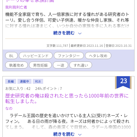
我利我利亡者
機能不全家庭で育ち、人一倍家族に対する憧れがある研究者のト
ーリ。愛し合う伴侶、可愛い子供達、暖かな仲良し家族、それ等
に対する憧れは凄まじく、いつか自分の家族を手に入れる事だけ
を目標に辛い人生を耐え忍んできた。しかし、結婚目前で男性不
続きを読む
妊が発覚し婚約破棄されてしまう。子供や家庭を持つ事は夢のま
まに終わるのかと思われたが、どうしても自分の家族を持つ夢を
文字数 111,787
最終更新日 2023.11.16
登録日 2023.10.31
諦めきれなかったトーリは悔しさと悲しみをバネに、男性側が妊
娠する事で子供を授かれる魔法を開発した。これで自分も結婚で
BL
ハッピーエンド
ファンタジー
ヘタレ攻め
きる、家族が持てると大喜びするトーリだったが、ある問題に気
執着攻め
男性妊娠
一途
すれ違い
がつく。「結婚を阻害する問題は取り除けたけど、肝心の結婚す
る相手がいねぇ……!」。こうして、トーリの素敵な結婚相手探し
が始まる! 有能なのに恋愛事になるとヘタレる大公子×暖かい家庭
23
長編
連載中
R18
が欲しくて奮闘する研究者 ※注意 本編では妊娠可能なだけで妊娠
お気に入り : 42
24h.ポイント : 7
出産は匂わせ程度です。
歴史研究者の俺は殺されたと思ったら1000年前の世界に
転生しました。
なの
ラデール王国の歴史を追いかけている主人公(受け)ネーズ・レ
フィン。 ある日の雨が降る夜。ネーズは何者かによって殺され
てしまう。 そして、森の奥深くで目覚め、ラデール帝国の1000
年前の貴族、シルヴィ・クラヴェンスになっていた。ネーズはシ
続きを読む