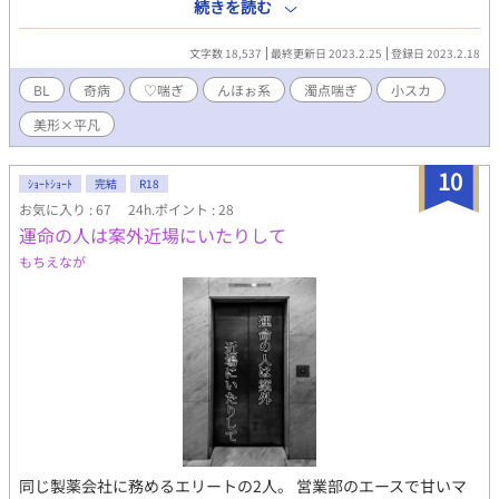
は主に『拗らせた片想い』、治療には『片想いの相手』が必要で
続きを読む
──。 これは、そんな奇病にかかってしまった受けくん達のいち
ゃらぶエロコメハピエンオムニバスである。 ☆☆☆☆☆ 捏造奇病
文字数 18,537
最終更新日 2023.2.25
登録日 2023.2.18
ネタ考えるの楽しいですね♡ 色んな性癖詰め込んでるので何がき
ても美味しく食べる方向けです！
BL
奇病
♡喘ぎ
んほぉ系
濁点喘ぎ
小スカ
美形×平凡
10
ｼｮｰﾄｼｮｰﾄ
完結
R18
お気に入り : 67
24h.ポイント : 28
運命の人は案外近場にいたりして
もちえなが
同じ製薬会社に務めるエリートの2人。 営業部のエースで甘いマ