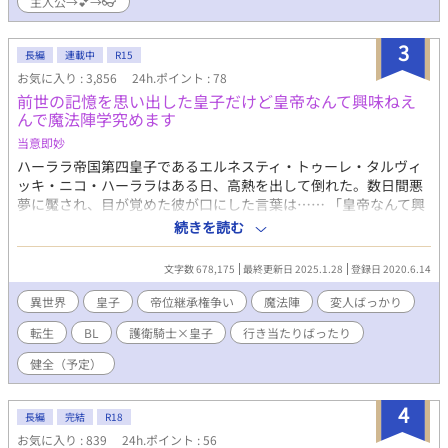
主人公→💕→👓
3
長編
連載中
R15
お気に入り : 3,856
24h.ポイント : 78
前世の記憶を思い出した皇子だけど皇帝なんて興味ねえ
んで魔法陣学究めます
当意即妙
ハーララ帝国第四皇子であるエルネスティ・トゥーレ・タルヴィ
ッキ・ニコ・ハーララはある日、高熱を出して倒れた。数日間悪
夢に魘され、目が覚めた彼が口にした言葉は…… 「皇帝なんて興
味ねえ！俺は魔法陣究める！」 天使のような容姿に有るまじき口
続きを読む
調で、これまでの人生を全否定するものだった。 ＊ * ＊ * ＊ * ＊
* ＊ 母親である第二皇妃の傀儡だった皇子が前世を思い出して、
文字数 678,175
最終更新日 2025.1.28
登録日 2020.6.14
我が道を行くようになるお話。主人公は研究者気質の変人皇子
で、お相手は真面目な専属護衛騎士です。 ○注意◯ ・基本コメデ
異世界
皇子
帝位継承権争い
魔法陣
変人ばっかり
ィ時折シリアス。 ・健全なBL（予定）なので、R-15は保険。 ・
転生
BL
護衛騎士×皇子
行き当たりばったり
最初は恋愛要素が少なめ。 ・主人公を筆頭に登場人物が変人ばっ
かり。 ・本来の役割を見失ったルビ。 ・おおまかな話の構成はし
健全（予定）
ているが、基本的に行き当たりばったり。 エロエロだったり切な
かったりとBLには重い話が多いなと思ったので、ライトなBLを自
4
家供給しようと突発的に書いたお話です。行き当たりばったりの
長編
完結
R18
展開が作者にもわからないお話ですが、よろしくお願いします。
お気に入り : 839
24h.ポイント : 56