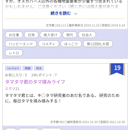
すが、オメガバース以外の各種地雷要素が少量ずつ含まれている
かもしれません。ご注意ください（感じ方には個人差がありま
す） ＂ＢがＬする地球に優しいお仕事小説@ちょいＳＭテイスト
続きを読む
＂ 【攻】ご主人様にされてしまいそうな元ヤンキーの江戸っ子。
ＳＤＧsと縛りにこだわる、心優しいノンケの会社員。 【受】世
文字数 228,111
最終更新日 2024.11.24
登録日 2024.9.24
界が一目置くカリスマ経営者にして天才研究者。モデル並みのル
ックスを併せ持つスパダリかと思いきや、仕事以外はダメダメな
お仕事
日常
美人受け
現代
社会人
生活能力ゼロＭ。 ※第12回BL大賞参加作品。他サイトで過去公開
ハッピーエンド
コメディ
ほっこり
第12回BL大賞
していた作品（完成済）のリライトです。大賞期間中の完結を目
指しています。 ※Ｒ15（予定）ギリギリと思われるページのタイ
レトロ
トルに⭐︎をつけてみました。グロはない予定。 ※ 本作はフィクシ
ョンです。描写等も含めて、あくまで物語の世界観としてお楽し
19
みください。 #SM要素あり（微量） #家族 #SDGs #ちきゅうに
ｼｮｰﾄｼｮｰﾄ
完結
R18
やさしい #ストーリー重視 #ヒューマンドラマ #完結 【登場
お気に入り : 5
24h.ポイント : 7
人物】 青葉恒星（あおば こうせい・29歳）三代続く造園屋の一
タマタマ君のタマ揉みライフ
人息子。江戸っ子気質で啖呵が得意なヤンチャな男だが、現在は
ミクリ21
普通の会社員に擬態中。 遠山玄英（とおやま くろえ・32歳）学
生時代に開発したエコ素材の研究で会社を立ち上げた。海外育ち
タマタマ君とは、キ○タマ研究者のあだ名である。 研究のため
のエリートで取引先の社長。 堀田一人（ほった かずと・28歳）
に、毎日タマを揉み揉みする！
恒星の同僚で同期。ノリは軽いが根は体育会系の熱血男。 （※以
下、ネタバレ要素を若干含みます） 水島課長 恒星の上司。叩き
上げの苦労人 内川課長補佐 同上。水島をよく支えている。 古
賀 玄英の右腕。法務担当。 ジェシカ、アンジェラ 玄英の部下
文字数 903
最終更新日 2021.10.30
登録日 2021.10.30
「マドンナ」のマスター 恒星の昔馴染み 青葉恒三（あおば こ