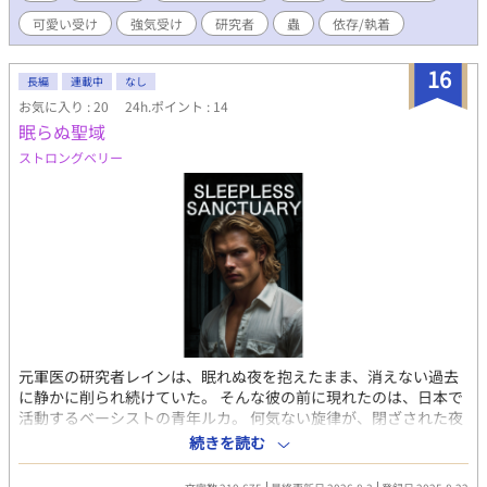
な「上位種」の嫁に選ばれたものたちは皆周りから祝福され幸福
可愛い受け
強気受け
研究者
蟲
依存/執着
になると 毎日朝11時中と夜11時中に更新します。休みの日は多く
投稿します。 投稿再開いたしました。
16
長編
連載中
なし
お気に入り : 20
24h.ポイント : 14
眠らぬ聖域
ストロングベリー
元軍医の研究者レインは、眠れぬ夜を抱えたまま、消えない過去
に静かに削られ続けていた。 そんな彼の前に現れたのは、日本で
活動するベーシストの青年ルカ。 何気ない旋律が、閉ざされた夜
をわずかに溶かしていく。 やがて研究室で起きた不可解な異常。
続きを読む
その異変に、真っ先に触れたのはルカだった。 ——彼は、ただの
救いではない。 音で世界を捉えるその才能は、レインの現実その