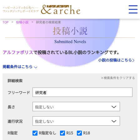
TOP
投稿小説
研究者の検索結果
Submitted Novels
アルファポリス
で投稿されているBL小説のランキングです。
小説の投稿はこちら
掲載条件はこちら
×検索条件をクリアする
詳細検索
フリーワード
長さ
進行状況
R指定
R指定なし
R15
R18