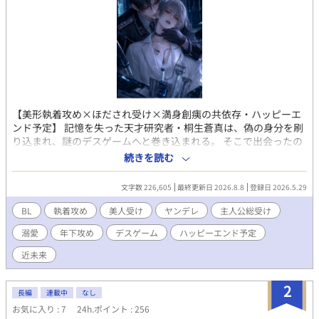
【美形執着攻め×ほだされ受け×満身創痍の共依存・ハッピーエ
ンド予定】 記憶を失った天才研究者・桐生蒼真は、偽の身分を刷
り込まれ、謎のデスゲームへと巻き込まれる。 そこで出会ったの
は、美しい容貌を持つ冷酷な男・神崎蓮。 誰にも心を許さない彼
続きを読む
は、なぜか蒼真にだけ異常な執着を見せ、執拗なほど守ろうとす
る。 だがゲーム終了後、蒼真は思い出す。 人類を裏側から支配す
文字数 226,605
最終更新日 2026.8.8
登録日 2026.5.29
る存在。 二つの楽園の深淵と真実。 そして神崎と蒼真の二人
に、“失われた過去”が存在していたことを。 近未来ダークBL ×
BL
執着攻め
美人受け
ヤンデレ
主人公総受け
執着攻め × 共依存 × 美人受け 【ネタばれ注意・18禁シーンにつ
溺愛
年下攻め
デスゲーム
ハッピーエンド予定
いて】 ストーリーの都合上メインカップルはなかなかエロに たど
り着かないので泣く泣く15禁にしましたが まだまだ先の話ですが
近未来
最終最後から番外編数本は 18禁として公開する予定ですので その
際はぜひご覧頂けると幸いです(*- -)(*_ _)ペコリ
2
長編
連載中
なし
お気に入り : 7
24h.ポイント : 256