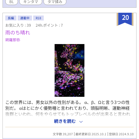
BL
キンタマ
タマ揉み
うぞう・７０代半ば）青葉造園の社長で恒星を育てた祖父。 土井
清武（どい きよたけ・４０代前半）青葉造園の職人。恒星の兄
代わりで母代わりでもある。 達（専務）、敏（職人頭）、伝 青
20
長編
連載中
R18
葉造園の兄貴分のベテラン職人達 ダイ （２０代）青葉造園では
お気に入り : 39
24h.ポイント : 7
清武に次ぐ期待の若手。ベトナム出身の技能実習生。 ユーラ・チ
雨のち晴れ
ャン（３９歳） 玄英のアメリカ時代の元ご主人様。ＳＮＳ王と
呼ばれる大富豪。 カーラ・イェン 大手アグリビジネス企業のＣ
朔羅那弥
ＥＯ 遠山萌怜（とおやま もりー） 玄英の実姉 ンドゥール 萌
怜の伴侶。アーティスト。
この世界には、男女以外の性別がある。 α、β、Ωと言う3つの性
別だ。 αはとにかく優勢種と言われており、頭脳明晰、運動神経
抜群といわれ、何をやらせてもトップレベルのが出来ると言われ
ている。政治家、研究者、五輪選手も大概αという。人口の15%し
続きを読む
かいないとされている。 次にβ。基本的に人口の半数以上は、こ
の種であり、平均並であり、普通の人間と言われている。 そして
文字数 39,207
最終更新日 2025.10.1
登録日 2024.9.10
劣等種と言われるΩ。 この種は男女関係なく、妊娠が出来る。 3