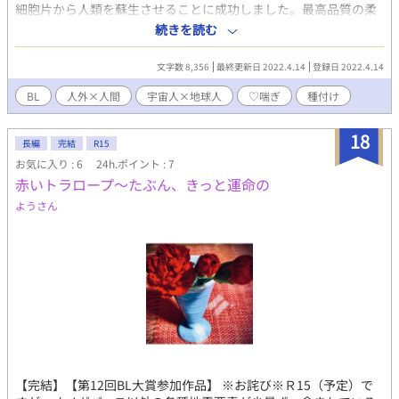
細胞片から人類を蘇生させることに成功しました。最高品質の柔
らかい胎は繁殖に最適！（○○銀河原産の蟲を仕込んでありま
続きを読む
す。繁殖は計画的に）」
文字数 8,356
最終更新日 2022.4.14
登録日 2022.4.14
BL
人外×人間
宇宙人×地球人
♡喘ぎ
種付け
18
長編
完結
R15
お気に入り : 6
24h.ポイント : 7
赤いトラロープ〜たぶん、きっと運命の
ようさん
【完結】【第12回BL大賞参加作品】 ※お詫び※Ｒ15（予定）で