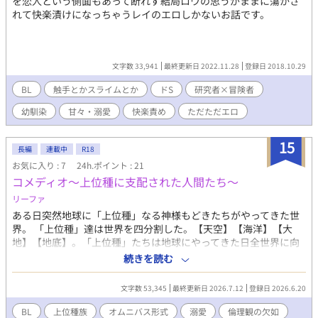
を恋人という側面もあって断れず結局ロウの思うがままに蕩かさ
れて快楽漬けになっちゃうレイのエロしかないお話です。
文字数 33,941
最終更新日 2022.11.28
登録日 2018.10.29
BL
触手とかスライムとか
ドS
研究者×冒険者
幼馴染
甘々・溺愛
快楽責め
ただただエロ
15
長編
連載中
R18
お気に入り : 7
24h.ポイント : 21
コメディオ〜上位種に支配された人間たち〜
リーファ
ある日突然地球に「上位種」なる神様もどきたちがやってきた世
界。 「上位種」達は世界を四分割した。【天空】【海洋】【大
地】【地底】。「上位種」たちは地球にやってきた日全世界に向
けてこう言った「我々はこの星を争いや飢餓がない美しく優しい
続きを読む
星にするためにやって来ました」とその言葉通り「上位種」たち
は世界から兵器をそもそもとして消滅させ人間の抵抗する術を国
文字数 53,345
最終更新日 2026.7.12
登録日 2026.6.20
単位で奪っていった。そして気がついたら人々の信仰対象は目に
見えて平和をもたらせてくれた「上位種」になった。そしてそん
BL
上位種族
オムニバス形式
溺愛
倫理観の欠如